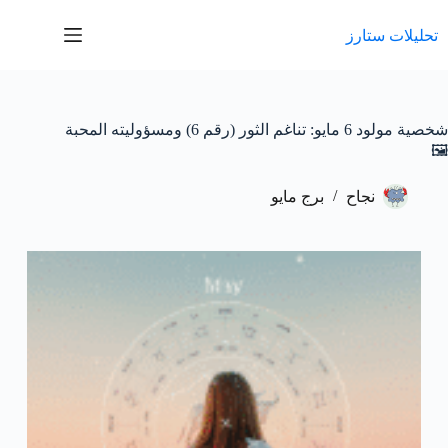
لتجاوز
لى
تحليلات ستارز
لمحتوى
شخصية مولود 6 مايو: تناغم الثور (رقم 6) ومسؤوليته المحبة
🖼️
نجاح
برج مايو