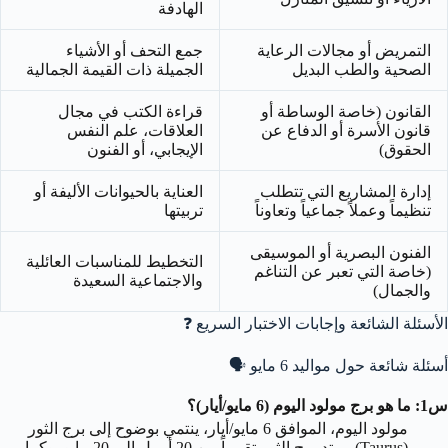
الهادفة
التمريض أو مجالات الرعاية
جمع التحف أو الأشياء
الصحية والطب البديل
الجميلة ذات القيمة الجمالية
القانون (خاصة الوساطة أو
قراءة الكتب في مجال
قانون الأسرة أو الدفاع عن
العلاقات، علم النفس
الحقوق)
الإيجابي، أو الفنون
إدارة المشاريع التي تتطلب
العناية بالحيوانات الأليفة أو
تنظيماً وعملاً جماعياً وتعاوناً
تربيتها
الفنون البصرية أو الموسيقى
التخطيط للمناسبات العائلية
(خاصة التي تعبر عن التناغم
والاجتماعية السعيدة
والجمال)
الأسئلة الشائعة وإجابات الاختبار السريع ❓
أسئلة شائعة حول مواليد 6 مايو
🗣️
س1: ما هو برج مولود اليوم (6 مايو/أيار)؟
مولود اليوم، الموافق 6 مايو/أيار، ينتمي بوضوح إلى برج الثور
(Taurus). يمتد برج الثور تقريباً من 20 أبريل إلى 20 مايو. وكما