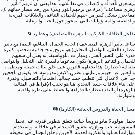
ويسعون للعدالة والإنصاف في تعاملاتهم. هذا يعني أن لديهم “تأثير
زهري مضاعف” (مرة من برجهم الثور ومرة من رقم مسار حياتهم 6)،
مما يعزز بشكل كبير من حبهم للجمال، التناغم، والعلاقات المريحة
والداعمة، والمسؤوليات التي تتمحور حول الحب والرعاية.
تفاعل الطاقات الكوكبية: الزهرة (المضاعف) وعطارد
🔄
تفاعل تأثير الزهرة المضاعف (الحب، الجمال، التناغم، القيم) مع تأثير
عطارد (العقل، التواصل، التحليل) هو مزيج يمنح جاذبية شخصية كبيرة،
قدرة على التعبير الفني، ومهارات دبلوماسية. إنه يعني أن سعيهم
للجمال والتناغم (الزهرة) يكون مدعوماً بالقدرة على التحليل والتواصل
بفعالية (عطارد). هذا يجعلهم قادرين على خلق بيئات جميلة ومنظمة،
والتعبير عن حبهم ورعايتهم بطرق ذكية ومدروسة. قد يكونون ناجحين
جداً في الأعمال التي تتطلب حساً جمالياً، اهتماماً بالتفاصيل، وقدرة
على بناء علاقات جيدة. التحدي هنا هو تجنب الإفراط في المثالية
(الزهرة) أو النقد (عطارد/العذراء)، والحفاظ على نظرة واقعية
ومتوازنة.
مسار الحياة والدروس الحياتية (الكارما) 🛤️
يحمل مولود 6 مايو دروساً حياتية تتعلق بتطوير قدرته على تحمل
المسؤولية بحب وتوازن، تحقيق الانسجام في علاقاته، واستخدام
مهاراته العملية والفكرية لخدمة الآخرين وخلق الجمال في محيطه.