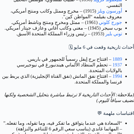
النفسي.
أورسون ويلز
(1915) – مخرج وممثل وكاتب ومنتج أمريكي،
معروف بفيلمه “المواطن كين”.
جورج كلوني
(1961) – ممثل ومخرج ومنتج وناشط أمريكي.
بوب سيجر (1945) – مغني وكاتب أغاني وعازف جيتار أمريكي.
توني بلير
(1953) – رئيس وزراء المملكة المتحدة الأسبق.
أحداث تاريخية وقعت في 6 مايو
🗓️
1889
– افتتاح برج إيفل رسمياً للجمهور في باريس.
1937
– تحطم المنطاد الألماني هيندنبورغ في نيوجيرسي
بالولايات المتحدة.
1994
– افتتاح نفق المانش (نفق القناة الإنجليزية) الذي يربط بين
فرنسا والمملكة المتحدة.
(ملاحظة: الأحداث التاريخية لا ترتبط مباشرة بتحليل الشخصية ولكنها
تضيف سياقاً لليوم.)
اقتباسات ملهمة
💬
“السعادة هي عندما يتوافق ما تفكر فيه، وما تقوله، وما تفعله.”
– المهاتما غاندي (يناسب سعي الرقم 6 للتناغم والنزاهة)