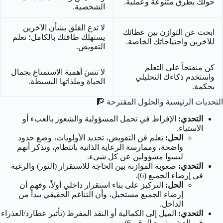
حولك بطرق متنوعة وعملية.
الشخصية.
لا تدع القلق بشأن الآخرين
ابحث عن التوازن بين عطائك
يستهلك طاقتك بالكامل؛ تعلم
للآخرين واحتياجاتك الخاصة.
التفويض.
كن منفتحاً على التعلم
لا تنسَ أهمية الاستمتاع بجمال
واستخدم ذكاءك التحليلي
الحياة وملذاتها البسيطة.
بحكمة.
التحديات الرئيسية والحلول المقترحة
🧗
التحدي:
الإفراط في تحمل المسؤولية والشعور بالعبء أو
الاستياء.
الحل:
تعلم فن التفويض، تحديد الأولويات، وضع حدود
واضحة، وممارسة الرعاية الذاتية بانتظام، وتذكر أنهم
ليسوا مسؤولين عن كل شيء.
التحدي:
صعوبة الموازنة بين الحاجة للاستقرار (الثور) والرغبة
في إرضاء الجميع (6).
الحل:
التركيز على بناء استقرار داخلي أولاً، وفهم أن
إرضاء الجميع مستحيل، وأن التناغم الحقيقي يبدأ من
الداخل.
التحدي:
الميل إلى الكمالية أو النقد المفرط (تأثير عطارد/العذراء
في العشرية مع الرقم 6).