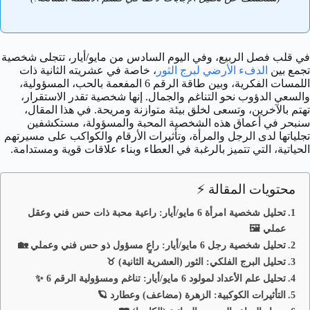
في قلب فصل الربيع، وفي اليوم السادس من مايو/أيار، تتجلى شخصية
تجمع بين
الدفء الأرضي لبرج الثور
، خاصة في عشريته الثانية ذات
اللمسات الفكرية، وبين طاقة الرقم 6 المفعمة بالحب، المسؤولية،
والسعي الدؤوب نحو التناغم والجمال. إنها شخصية تقدر الاستقرار،
تهتم بالآخرين، وتسعى لخلق بيئة متوازنة ومريحة. في هذا المقال،
سنبحر في أعماق هذه الشخصية المحبة والمسؤولة، مستكشفين
تجلياتها لدى الرجل والمرأة، وتأثيرات الأرقام والكواكب على مسيرتهم
الحياتية، التي تتميز بالرغبة في العطاء وبناء علاقات قوية ومستدامة.
محتويات المقالة ⚡
تحليل شخصية امرأة 6 مايو/أيار: راعية محبة ذات حس فني وعقل
عملي 🖼️
تحليل شخصية رجل 6 مايو/أيار: راعٍ مسؤول ذو حس فني وعملي 🏡
تحليل البرج الفلكي: الثور (العشرية الثانية) ♉
تحليل علم الأعداد لمولود 6 مايو/أيار: تناغم ومسؤولية الرقم 6 ✨
التأثيرات الكوكبية: الزهرة (مضاعف) وعطارد 🪐