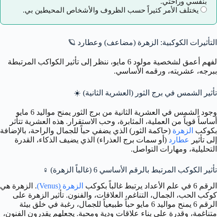
بنفسي وراحتي.
يختلف الأمر كثيراً حسب الظروف والأشخاص المحيطين بي.
التأثيرات الكوكبية: الزهرة (مضاعف) وعطارد 🪐
لفهم أعمق لشخصية مولود 6 مايو، ننظر إلى تأثير الكواكب المرتبطة
ببرجه، عشريته، ورقمه الأساسي.
تأثير الشمس في برج الثور (العشرية الثانية)
☀️
وجود الشمس في العشرية الثانية من برج الثور يمنح مواليد 6 مايو
أساساً قوياً من العملية، المثابرة، وحب الاستقرار. هذه العشرية تتأثر
بكوكب
الزهرة
(حاكمة الثور) الذي يضفي حباً للجمال والراحة، بالإضافة
إلى تأثير
عطارد
(أو سمات برج العذراء) الذي يضيف الذكاء، القدرة
التحليلية، ومهارات التواصل.
تأثير الكوكب المرتبط بالرقم الأساسي 6 (غالباً الزهرة)
♀️
الرقم 6 في علم الأعداد يرتبط غالباً بكوكب
الزهرة (Venus)
. الزهرة هي
كوكب الحب، الجمال، التناغم، العلاقات، والفنون. تأثير الزهرة على
الرقم 6 يمنح مواليد 6 مايو حباً طبيعياً للجمال، رغبة في خلق بيئة
متناغمة، وقدرة على بناء علاقات ودية ومحبة. يجعلهم يقدرون الفنون،