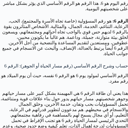
رقم اليوم هو 6. هذا الرقم هو الرقم الأساسي الذي يؤثر بشكل مباشر
على شخصيتهم اليومية.
الرقم 6:
هو رقم المسؤولية (خاصة تجاه الأسرة والمجتمع)، الحب،
الرعاية، التناغم، الخدمة، الجمال، والمثالية. الأشخاص المتأثرون بقوة
بالرقم 6 لديهم حس قوي بالواجب تجاه أحبائهم ومجتمعاتهم، ويسعون
لخلق بيئة متوازنة، جميلة، وداعمة. هم غالباً ما يكونون محبين،
عطوفين، ومستعدين لتقديم المساعدة والتضحية من أجل الآخرين.
الرقم 6 أيضاً يرتبط بالعدالة، الإنصاف، والبحث عن الانسجام في جميع
جوانب الحياة.
حساب وشرح الرقم الأساسي (رقم مسار الحياة أو الجوهر): الرقم 6
الرقم الأساسي لمولود يوم 6 هو
الرقم 6
نفسه، حيث أن يوم الميلاد هو
رقم مفرد.
هذا يعني أن طاقة الرقم 6 هي المهيمنة بشكل كبير على مسار حياتهم
وجوهر شخصيتهم. مسار حياتهم يدور حول بناء علاقات قوية ومتناغمة،
تحمل المسؤوليات بحب وتفان، خدمة الآخرين، وخلق الجمال
والانسجام في محيطهم. هم مدعوون لتطوير قدراتهم في الرعاية،
التعليم، أو أي مجال يسمح لهم بالمساهمة في رفاهية مجتمعاتهم.
التحدي الرئيسي لمسار الحياة رقم 6 هو تجنب الإفراط في تحمل
المسؤوليات لدرجة إهمال الذات، تعلم كيفية وضع حدود صحية، وعدم