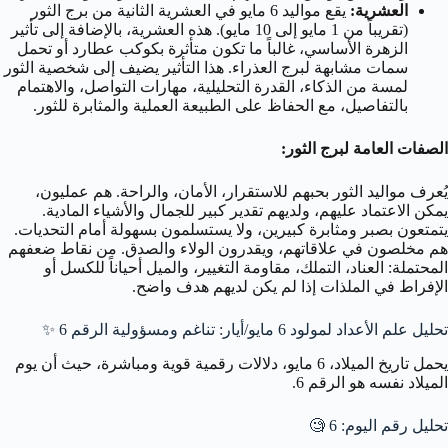
العشرية:
يقع مواليد 6 مايو في العشرية الثانية من برج الثور
(تقريباً من 1 مايو إلى 10 مايو). هذه العشرية، بالإضافة إلى تأثير
الزهرة الأساسي، غالباً ما تكون متأثرة بكوكب عطارد أو تحمل
سمات مشابهة لبرج العذراء. هذا التأثير يضيف إلى شخصية الثور
لمسة من الذكاء، القدرة التحليلية، مهارات التواصل، والاهتمام
بالتفاصيل، مع الحفاظ على الطبيعة العملية والمثابرة للثور.
الصفات العامة لبرج الثور:
يُعرف مواليد الثور بحبهم للاستقرار، الأمان، والراحة. هم عمليون،
يمكن الاعتماد عليهم، ولديهم تقدير كبير للجمال والأشياء المادية.
يتمتعون بصبر ومثابرة كبيرين، ولا يستسلمون بسهولة أمام التحديات.
هم مخلصون في علاقاتهم، ويقدرون الولاء والصدق. من نقاط ضعفهم
المحتملة: العناد، التملك، مقاومة التغيير، والميل أحياناً للكسل أو
الإفراط في الملذات إذا لم يكن لديهم هدف واضح.
تحليل علم الأعداد لمولود 6 مايو/أيار: تناغم ومسؤولية الرقم 6 ✨
يحمل تاريخ الميلاد، 6 مايو، دلالات رقمية قوية ومباشرة، حيث أن يوم
الميلاد نفسه هو الرقم 6.
تحليل رقم اليوم: 6
🧐