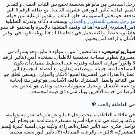
رجل السادس من مايو هو شخصية تجمع بين الثبات العملي والتقدير
للقيم المادية (تأثير الثور في عشريته الثانية)، مع طاقة الرقم 6 التي
تدفعه نحو تحمل المسؤولية، خلق التناغم، وتقديم الرعاية لمن حوله.
هو رجل يسعى للاستقرار والجمال
، ويستخدم ذكاءه وقدرته التحليلية
(من العشرية) لخدمة أهدافه وقيمه المتعلقة بالأسرة والمجتمع. قد يبدو
هادئاً ومتحفظاً، ولكنه يحمل في داخله قلباً دافئاً ورغبة قوية في توفير
الأمان والراحة لمن يحبهم.
سيناريو توضيحي:
دعنا نتصور ‘أمين’، مولود 6 مايو، وهو يشارك في
مشروع لتطوير مساحة مجتمعية للأطفال. يستخدم أمين (بتأثير الرقم
6 والثور) مهاراته العملية وقدرته على التخطيط لضمان أن تكون
المساحة آمنة، جميلة، ووظيفية. يتعاون مع أعضاء المجتمع (تأثير
عطارد/العذراء في العشرية) لجمع الأفكار والموارد، ويسعى لخلق جو
من التناغم والعمل المشترك. دافعه الأساسي هو توفير بيئة إيجابية
وداعمة للأطفال، ويتحمل مسؤولياته بجدية وتفان. هو شخص يجد
الرضا في خدمة الآخرين وبناء شيء ذي قيمة لمجتمعه.
في العاطفة والحب
💖
في علاقاته العاطفية، يبحث رجل 6 مايو عن شريكة تقدر مسؤوليته،
ولائه، ورغبته في بناء حياة أسرية مستقرة ومتناغمة. هو يحتاج إلى
تواصل فكري جيد (تأثير عطارد/العذراء)، ولكنه يولي أهمية كبيرة للقيم
المشتركة، الالتزام، والرعاية المتبادلة (6). تأثير الثور يجعله مخلصاً