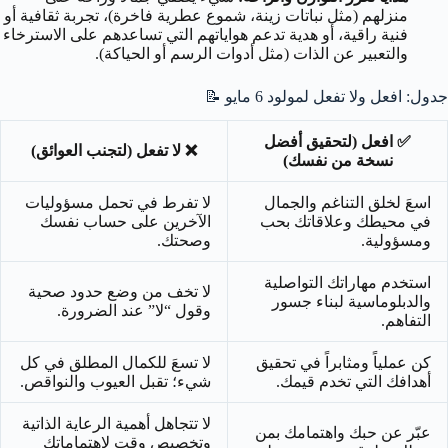
منزلهم (مثل نباتات زينة، شموع عطرية فاخرة)، تجربة ثقافية أو
فنية راقية، أو هدية تدعم هواياتهم التي تساعدهم على الاسترخاء
والتعبير عن الذات (مثل أدوات الرسم أو الحياكة).
جدول: افعل ولا تفعل لمولود 6 مايو
📝
✅ افعل (لتحقيق أفضل
❌ لا تفعل (لتجنب العوائق)
نسخة من نفسك)
اسعَ لخلق التناغم والجمال
لا تفرط في تحمل مسؤوليات
في محيطك وعلاقاتك بحب
الآخرين على حساب نفسك
ومسؤولية.
وصحتك.
استخدم مهاراتك التواصلية
لا تخف من وضع حدود صحية
والدبلوماسية لبناء جسور
وقول “لا” عند الضرورة.
التفاهم.
كن عملياً ومثابراً في تحقيق
لا تسعَ للكمال المطلق في كل
أهدافك التي تخدم قيمك.
شيء؛ تقبل العيوب والنواقص.
لا تتجاهل أهمية الرعاية الذاتية
عبّر عن حبك واهتمامك بمن
وتخصيص وقت لاهتماماتك