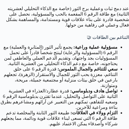
عند دمج ثبات وعملية برج الثور (خاصة مع الذكاء التحليلي لعشريته
الثانية) مع طاقة الرقم 6 المفعمة بالحب والمسؤولية، نحصل على
شخصية قادرة على بناء علاقات قوية ومستدامة، والمساهمة بشكل
فعال وعملي في رفاهية من حولها.
التناغم بين الطاقات
🤝
مسؤولية عملية وراعية:
يجمع تأثير الثور (المثابرة والعملية) مع
الرقم 6 (المسؤولية والرعاية) لينتج شخصاً قادراً على تحمل
المسؤوليات بجد واجتهاد، وتقديم الدعم العملي والعاطفي لمن
يحتاجونه، خاصة مع دعم الذكاء التحليلي من العشرية الثانية.
سعي للتناغم والجمال الملموس:
قدرة الرقم 6 على خلق
التناغم، معززة بحب الثور للجمال والاستقرار (الزهرة)، تجعلهم
بارعين في خلق بيئات منزلية أو مجتمعية جميلة، مريحة،
ومتوازنة.
تواصل هادف ودبلوماسي:
قدرة عطارد/العذراء في العشرية
الثانية على التواصل والتحليل، عندما تقترن بدبلوماسية الرقم 6
وسعيه للتفاهم، تمكنهم من التعبير عن آرائهم ومشاعرهم بطرق
بناءة ومراعية للآخرين.
التزام وولاء في العلاقات:
طبيعة الثور الثابتة والمخلصة تدعم
طاقة الرقم 6 التي تسعى لبناء علاقات قوية ودائمة، مما يجعلهم
شركاء وأصدقاء يمكن الاعتماد عليهم.