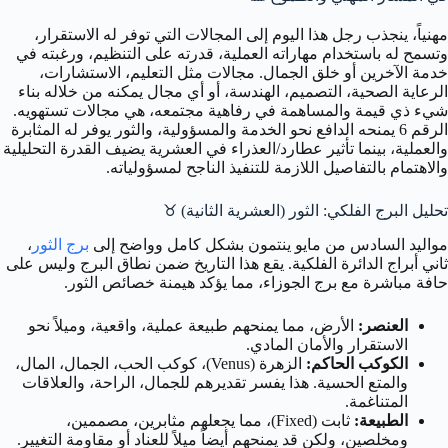
مهنياً، ينجذب رجل هذا اليوم إلى المجالات التي توفر له الاستقرار،
وتسمح له باستخدام مهاراته العملية، قدرته على التنظيم، ورغبته في
خدمة الآخرين أو خلق الجمال. مجالات مثل التعليم، الاستشارات،
الرعاية الصحية، التصميم، الهندسة، أو أي مجال يمكنه من خلاله بناء
شيء ذي قيمة والمساهمة في رفاهية مجتمعه، هي مجالات تستهويه.
الرقم 6 يمنحه الدافع نحو الخدمة والمسؤولية، والثور يوفر له المثابرة
والعملية، بينما تأثير عطارد/العذراء في العشرية يضيف القدرة التحليلية
والاهتمام بالتفاصيل اللازمة للتنفيذ الناجح لمسؤولياته.
تحليل البرج الفلكي: الثور (العشرية الثانية) ♉
مواليد السادس من مايو ينتمون بشكل كامل وواضح إلى
برج الثور
،
ثاني أبراج الدائرة الفلكية. يقع هذا التاريخ ضمن نطاق البرج وليس على
حافة مباشرة مع برج الجوزاء، مما يؤكد هيمنة خصائص الثور.
العنصر:
الأرض، مما يمنحهم طبيعة عملية، واقعية، وميلاً نحو
الاستقرار والأمان المادي.
الكوكب الحاكم:
الزهرة (Venus)، كوكب الحب، الجمال، المال،
والمتع الحسية. هذا يفسر تقديرهم للجمال، الراحة، والعلاقات
المتناغمة.
الطبيعة:
ثابت (Fixed)، مما يجعلهم مثابرين، مصممين،
ومخلصين، ولكن قد يمنحهم أيضاً ميلاً للعناد أو مقاومة التغيير.