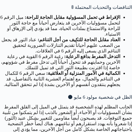
التناقضات والتحديات المحتملة
🚦
الإفراط في تحمل المسؤولية مقابل الحاجة للراحة:
ميل الرقم 6
لتحمل مسؤوليات الآخرين قد يتعارض أحياناً مع حاجة الثور
للراحة والاستمتاع بملذات الحياة، مما قد يؤدي إلى الإرهاق أو
الاستياء.
العناد مقابل الحاجة للتكيف من أجل التناغم:
عناد الثور قد يجعل
من الصعب عليهم أحياناً تقديم التنازلات الضرورية لتحقيق
التناغم الذي يسعى إليه الرقم 6 في العلاقات.
التدخل المفرط بدافع الرعاية:
رغبة الرقم 6 القوية في رعاية
الآخرين وحمايتهم قد تتحول أحياناً إلى تدخل مفرط في شؤونهم،
خاصة إذا اقترنت بطبيعة الثور التي قد تميل للتملك.
الكمالية في الأمور المنزلية أو العلائقية:
سعي الرقم 6 للكمال
في التناغم والجمال، مع اهتمام العشرية الثانية بالتفاصيل، قد
يجعلهم ينتقدون أنفسهم أو الآخرين بشدة إذا لم تتحقق المثالية.
الظل في شخصية مولود 6 مايو
🌑
الجانب المظلم لهذه الشخصية قد يتمثل في الميل إلى القلق المفرط
بشأن المسؤوليات أو الأحباء، أو الشعور بالذنب إذا لم يتمكنوا من تلبية
جميع التوقعات. قد يصبحون أيضاً مقاومين للتغيير بشكل عنيد (الثور)
إذا شعروا بأنه يهدد استقرارهم أو تناغمهم. هناك أيضاً خطر التضحية
باحتياجاتهم الخاصة بشكل كامل من أجل الآخرين، مما يؤدي إلى