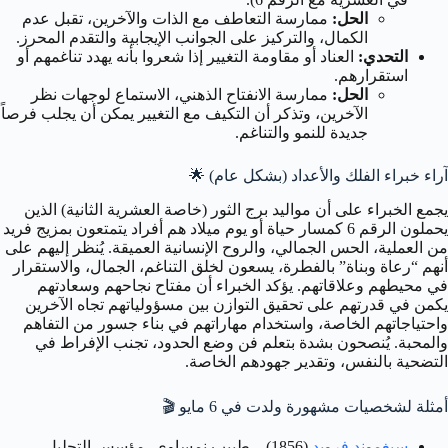
الحل:
ممارسة التعاطف مع الذات والآخرين، تقبل عدم
الكمال، والتركيز على الجوانب الإيجابية والتقدم المحرز.
التحدي:
العناد أو مقاومة التغيير إذا شعروا بأنه يهدد تناغمهم أو
استقرارهم.
الحل:
ممارسة الانفتاح الذهني، الاستماع لوجهات نظر
الآخرين، وتذكر أن التكيف مع التغيير يمكن أن يجلب فرصاً
جديدة للنمو والتناغم.
آراء خبراء الفلك والأعداد (بشكل عام)
🌟
يجمع الخبراء على أن مواليد برج الثور (خاصة العشرية الثانية) الذين
يحملون الرقم 6 كمسار حياة أو يوم ميلاد هم أفراد يتمتعون بمزيج فريد
من العملية، الحس الجمالي، والروح الإنسانية العميقة. يُنظر إليهم على
أنهم “رعاة وبناة” بالفطرة، يسعون لخلق التناغم، الجمال، والاستقرار
في محيطهم وعلاقاتهم. يؤكد الخبراء أن مفتاح نجاحهم وسعادتهم
يكمن في قدرتهم على تحقيق التوازن بين مسؤولياتهم تجاه الآخرين
واحتياجاتهم الخاصة، واستخدام مهاراتهم في بناء جسور من التفاهم
والمحبة. يُنصحون بشدة بتعلم فن وضع الحدود، تجنب الإفراط في
التضحية بالنفس، وتقدير جهودهم الخاصة.
أمثلة لشخصيات مشهورة ولدت في 6 مايو
🎬
سيغموند فرويد
(1856) – طبيب نمساوي، مؤسس التحليل