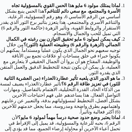
لماذا يمتلك مولود 6 مايو هذا الحس القوي بالمسؤولية تجاه
الأسرة والمجتمع، مع سعي دائم للتناغم؟
هذا الحس ينبع بشكل
أساسي من الرقم الأساسي 6، وهو رقم المسؤولية، الرعاية،
والتناغم الأسري والمجتمعي. هذا يتعزز بتأثير برج الثور الذي يقدر
الاستقرار والروابط القوية، وتأثير الزهرة (حاكمة الثور والرقم 6)
التي تميل للحب والجمال والانسجام.
كيف يمكن لمولود 6 مايو تحقيق التوازن بين رغبته في الكمال
الجمالي (الزهرة والرقم 6) وطبيعته العملية (الثور)؟
من خلال
توجيه سعيهم نحو الجمال الذي يكون عملياً ومستداماً. يمكنهم أن
يكونوا خبراء في خلق مساحات أو علاقات تجمع بين الأناقة
والوظيفة. المفتاح هو أن يروا أن الجمال الحقيقي لا يتعارض مع
العملية، بل يمكن أن يكون نتيجة للتخطيط الدقيق والعمل المتقن
الذي يقدره الثور.
ما هو الدور الذي يلعبه تأثير عطارد/العذراء (من العشرية الثانية
للثور) في تعزيز طاقة الرقم 6؟
تأثير عطارد/العذراء يضيف لمسة
من الذكاء الحاد، القدرة التحليلية، الاهتمام بالتفاصيل، ومهارات
التواصل الفعال. هذا يساعدهم على فهم احتياجات الآخرين
بشكل أفضل، التخطيط لمسؤولياتهم بدقة، والتعبير عن رعايتهم
واهتمامهم بطرق واضحة ومدروسة، مما يجعل خدمتهم للآخرين
(6) أكثر فعالية وتأثيراً.
لماذا يعتبر وضع حدود صحية درساً مهماً لمولود 6 مايو؟
لأن
الرقم 6، بحبه للرعاية والمسؤولية، قد يميل إلى الإفراط في
تحمل أعباء الآخرين أو محاولة إرضاء الجميع، مما قد يؤدي إلى