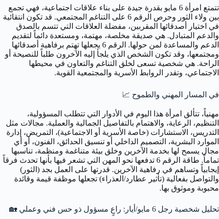
تتمتع امرأة 6 مايو بقدرة جيدة على بناء علاقات اجتماعية، فهي تجمع
بين ولاء الثور وحرص الرقم 6 على التناغم المجتمعي. قد تكون انتقائية
في اختيار أصدقائها المقربين، مفضلة العلاقات التي تتسم بالصدق
والدعم المتبادل. هي صديقة مخلصة، مهتمة، ومستعدة دائماً لتقديم
الدعم والمساعدة لمن حولها. الرقم 6 يجعلها تهتم برفاهية أصدقائها
ومجتمعها، وقد تكون الشخص الذي يلجأ إليه الآخرون طلباً للنصيحة أو
الراحة. هي شخصية تسعى لخلق التناغم والتعاون في محيطها
الاجتماعي، وتقدر الروابط الأسرية والمجتمعية القوية.
في المسار المهني والطموح
📈
مهنياً، تتألق امرأة هذا اليوم في الأدوار التي تتطلب المسؤولية،
التنظيم، الرعاية، والاهتمام بالتفاصيل الجمالية والعملية. مجالات مثل
التدريس، الاستشارات (خاصة الأسرية أو الاجتماعية)، التمريض، إدارة
الموارد البشرية، التصميم الداخلي أو تنسيق الحدائق، الفنون، أو أي
مجال يسمح لها بخدمة الآخرين وخلق بيئة متناغمة ومنظمة، تناسبها
تماماً. طاقة الرقم 6 تدفعها نحو المهن التي تشعر فيها بأنها تحدث فرقاً
إيجابياً وتساهم في رفاهية الآخرين. قدرتها على العمل بجد (الثور)
والتواصل بفعالية (تأثير عطارد/العذراء) تجعلها موظفة قيمة وقائدة
محبوبة وموثوق بها.
تحليل شخصية رجل 6 مايو/أيار: راعٍ مسؤول ذو حس فني وعملي 🏡