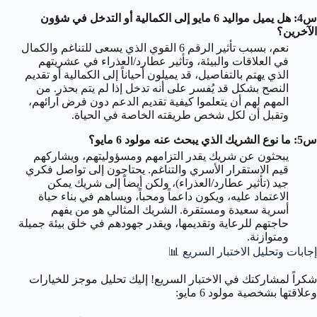
س4: هل يميل مواليد 6 مايو إلى الكمالية أو التدخل في شؤون
الآخرين؟
نعم، بسبب تأثير الرقم 6 القوي الذي يسعى للتناغم والكمال
في العلاقات والبيئة، وتأثير عطارد/العذراء في عشريتهم
الذي يهتم بالتفاصيل، قد يميلون أحياناً إلى الكمالية أو تقديم
النصح بشكل قد يُفسر على أنه تدخل إذا لم يتم بحذر. من
المهم لهم أن يتعلموا كيفية تقديم الدعم دون فرض آرائهم،
وتقبل أن لكل شخص طريقته الخاصة في الحياة.
س5: ما نوع الشريك الذي يبحث عنه مولود 6 مايو؟
يبحثون عن شريك يقدر التزامهم ومسؤوليتهم، ويشاركهم
قيم الاستقرار الأسري والتناغم. يحتاجون إلى تواصل فكري
جيد (تأثير عطارد/العذراء)، ولكن أيضاً إلى شريك يمكن
الاعتماد عليه، ويكون داعماً ومحباً، ويساهم في بناء حياة
أسرية سعيدة ومستقرة. الشريك المثالي هو من يفهم
حاجتهم للرعاية وتقديمها، ويقدر جهودهم في خلق بيئة جميلة
ومتوازنة.
إجابات وتحليل الاختبار السريع
📊
شكراً لمشاركتك في الاختبار السريع! إليك تحليل موجز للخيارات
وعلاقتها بشخصية مولود 6 مايو: