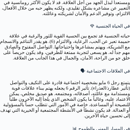
ومستعداً لبذل الجهد من أجل العلاقة. قد لا يكون الأكثر رومانسية في
التعبير عن مشاعره بشكل تقليدي، ولكنه يظهر حبه من خلال الأفعال،
الالتزام، وتوفير الدعم والأمان لشريكته وعائلته.
في الحياة الجنسية
🌹
حياته الجنسية قد تجمع بين الحسية القوية للثور والرغبة في علاقة
حميمة تعبر عن الحب، الرعاية، والالتزام (6). هو يقدر التناغم والانسجام
مع الشريكة، ويهتم بمشاعرها واحتياجاتها. التواصل المفتوح والصادق
مهم جداً له. هو يسعى لتجربة ممتعة للطرفين، وقد يكون حريصاً على
خلق جو من الراحة، الأمان، والجمال في هذا الجانب من العلاقة.
في العلاقات الاجتماعية
🗣️
يتمتع رجل 6 مايو بشخصية اجتماعية قادرة على التكيف والتواصل
(تأثير عطارد/العذراء). تأثير الرقم 6 يجعله يهتم ببناء علاقات قوية
ومستدامة مع عائلته، أصدقائه، ومجتمعه. هو صديق مخلص، يمكن
الاعتماد عليه، وغالباً ما يكون الشخص الذي يلجأ إليه الآخرون طلباً
للنصيحة أو المساعدة، خاصة في الأمور التي تتطلب حساً بالمسؤولية
أو العدالة. قد يكون نشطاً في الأنشطة المجتمعية أو الخيرية التي تهدف
إلى تحسين حياة الآخرين.
في المسار المهني والطموح
📊