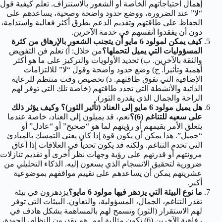
إهمال احتياجاتهم الخاصة أو الشعور بالاستنزاف. تعلم كيفية قول
“لا” عند الضرورة، ووضع حدود واضحة وصحية، يساعدهم على
الحفاظ على طاقتهم وتقديم الدعم بطرق أكثر فعالية واستدامة،
دون أن يفقدوا أنفسهم في خدمة الآخرين.
كيف يمكن لمولود 6 مايو أن يتجنب الشعور بالإرهاق من كثرة
المسؤوليات التي يميل لتحملها؟
من خلال: أ) تعلم فن التفويض
والثقة بالآخرين. ب) تحديد الأولويات والتركيز على ما هو أكثر
أهمية وتأثيراً. ج) وضع حدود واضحة وقول “لا” للالتزامات
الإضافية التي تفوق طاقتهم. د) تخصيص وقت منتظم للرعاية
الذاتية والأنشطة التي تجدد طاقتهم (خاصة تلك التي توفر لهم
الراحة والجمال الذي يقدره الثور).
هل يميل مولود 6 مايو إلى العناد (تأثير الثور)؟ وكيف يؤثر ذلك
على سعيه للتناغم (6)؟
نعم، قد يميلون إلى العناد، خاصة عندما
يتعلق الأمر بقيمهم أو رؤيتهم لما هو “صحيح” أو “عادل” أو
“جميل”. هذا يمكن أن يكون قوة إذا كان يعني التمسك بالمبادئ
التي تخدم التناغم. ولكنه قد يكون تحدياً في العلاقات إذا أعاق
مرونتهم أو قدرتهم على رؤية وجهات نظر أخرى أو تقديم تنازلات
ضرورية لتحقيق الانسجام الذي يسعون إليه. الذكاء التحليلي من
عشريتهم يمكن أن يساعدهم على تقييم مواقفهم بموضوعية
أكبر.
ما نوع البيئة التي يزدهر فيها مولود 6 مايو؟
يزدهرون في بيئة
تقدر التناغم، الجمال، المسؤولية، والتعاون. البيئات التي توفر
لهم الاستقرار (الثور) وتسمح لهم بالمساهمة بشكل هادف في
رفاهية الآخرين (6) تكون مثالية لهم. هم يقدرون النظام، الجودة،