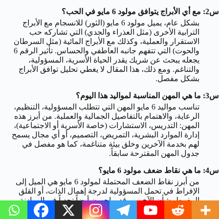
س2: مع أي الأبراج يتوافق مولود 6 مايو في الحب؟
بشكل عام، يميل مولود 6 مايو (الثور) للانسجام مع الأبراج
الترابية الأخرى (مثل العذراء والجدي) التي تشاركه حب
الاستقرار والعملية، وكذلك مع الأبراج المائية (مثل السرطان
والحوت) التي تتفهم جانبه العاطفي والحساس. تأثير الرقم 6
يجعله يبحث عن شريك يقدر الحياة الأسرية، المسؤولية،
والتناغم. ومع ذلك، هذا المقال لا يغطي تحليل توافق الأبراج
بشكل مفصل.
س3: ما هي المهن المناسبة لمواليد هذا اليوم؟
تناسب مواليد 6 مايو المهن التي تتطلب المسؤولية، التنظيم،
الرعاية، والاهتمام بالتفاصيل الجمالية والعملية. من أبرز هذه
المهن: التدريس، الاستشارات (خاصة الأسرية أو الاجتماعية)،
إدارة الموارد البشرية، التمريض، التصميم، أو أي مجال يسمح
لهم بخدمة الآخرين وخلق بيئة متناغمة، كما هو مفصل في
جدول المهن المقترحة سابقاً.
س4: ما هي نقاط ضعف مولود 6 مايو؟
من أبرز نقاط الضعف المحتملة لمولود 6 مايو هي الميل إلى
الإفراط في تحمل المسؤولية لدرجة إهمال الذات، أو القلق
المفرط بشأن الآخرين. قد يواجهون أيضاً تحدياً في الموازنة
بين رغبتهم في الكمال وحاجتهم للراحة. العناد (من الثور) قد
يظهر أحياناً إذا شعروا بأن تناغمهم أو استقرارهم مهدد. تعلم