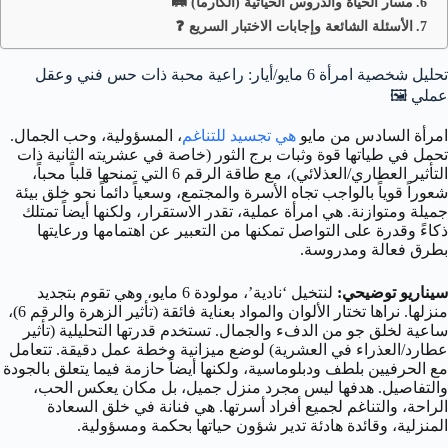
مسار الحياة والدروس الحياتية (الكارما) 🛤️
الأسئلة الشائعة وإجابات الاختبار السريع ❓
تحليل شخصية امرأة 6 مايو/أيار: راعية محبة ذات حس فني وعقل
عملي 🖼️
امرأة السادس من مايو
هي تجسيد للتناغم
، المسؤولية، وحب الجمال.
تحمل في طياتها قوة وثبات برج الثور (خاصة في عشريته الثانية ذات
التأثير العطاري/العذلائي)، مع طاقة الرقم 6 التي تمنحها قلباً محباً،
شعوراً قوياً بالواجب تجاه الأسرة والمجتمع، وسعياً دائماً نحو خلق بيئة
جميلة ومتوازنة. هي امرأة عملية، تقدر الاستقرار، ولكنها أيضاً تمتلك
ذكاءً وقدرة على التواصل تمكنها من التعبير عن اهتمامها ورعايتها
بطرق فعالة ومدروسة.
سيناريو توضيحي:
لنتخيل ‘نادية’، مولودة 6 مايو، وهي تقوم بتجديد
منزلها. نراها تختار الألوان والمواد بعناية فائقة (تأثير الزهرة والرقم 6)،
ساعية لخلق جو من الدفء والجمال. تستخدم قدرتها التحليلية (تأثير
عطارد/العذراء في العشرية) لوضع ميزانية وخطة عمل دقيقة. تتعامل
مع الحرفيين بلطف ودبلوماسية، ولكنها أيضاً حازمة فيما يتعلق بالجودة
والتفاصيل. هدفها ليس مجرد منزل جميل، بل مكان يعكس الحب،
الراحة، والتناغم لجميع أفراد أسرتها. هي فنانة في خلق السعادة
المنزلية، وقائدة هادئة تدير شؤون حياتها بحكمة ومسؤولية.