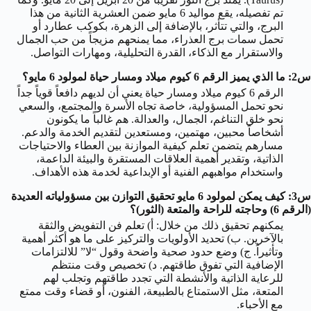
تم تفصيله، يقع مواليد 6 مايو ضمن العشرية الثانية من هذا
البرج، والتي تتأثر، بالإضافة إلى الزهرة، بكوكب عطارد أو
تحمل سمات برج العذراء، مما يمنحهم مزيجاً من حب الجمال
والاستقرار مع الذكاء، القدرة التحليلية، ومهارات التواصل.
س2: ما الذي يميز الرقم 6 كيوم ميلاد ومسار حياة لمولود 6 مايو؟
الرقم 6 كيوم ميلاد ومسار حياة يعني أن لديهم دافعاً قوياً جداً
نحو تحمل المسؤولية، خاصة تجاه الأسرة والمجتمع، والسعي
نحو خلق التناغم، الجمال، والعدالة. هم غالباً ما يكونون
أشخاصاً محبين، مهتمين، ومستعدين لتقديم الخدمة والدعم.
مسارهم يتضمن تعلم كيفية الموازنة بين العطاء والاحتياجات
الذاتية، وتقدير أهمية العلاقات المستقرة والبيئة الداعمة،
واستخدام مواهبهم الفنية أو الإبداعية لخدمة هذه الأهداف.
س3: كيف يمكن لمولود 6 مايو تحقيق التوازن بين مسؤولياته العديدة
(الرقم 6) وحاجته للراحة والمتعة (الثور)؟
يمكنهم تحقيق ذلك من خلال: أ) تعلم فن التفويض والثقة
بالآخرين. ب) تحديد الأولويات والتركيز على ما هو أكثر أهمية
وتأثيراً. ج) وضع حدود صحية واضحة وقول “لا” للالتزامات
الإضافية التي تفوق طاقتهم. د) تخصيص وقت منتظم
للرعاية الذاتية والأنشطة التي تجدد طاقتهم وتجلب لهم
المتعة، مثل الاستمتاع بالطبيعة، الفنون، أو قضاء وقت ممتع
مع الأحباء.