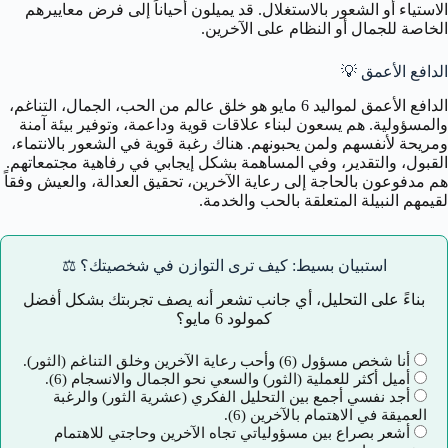
الاستياء أو الشعور بالاستغلال. قد يميلون أحياناً إلى فرض معاييرهم
الخاصة للجمال أو النظام على الآخرين.
الدافع الأعمق
💡
الدافع الأعمق لمواليد 6 مايو هو خلق عالم من الحب، الجمال، التناغم،
والمسؤولية. هم يسعون لبناء علاقات قوية وداعمة، وتوفير بيئة آمنة
ومريحة لأنفسهم ولمن يحبونهم. هناك رغبة قوية في الشعور بالانتماء،
القبول، والتقدير، وفي المساهمة بشكل إيجابي في رفاهية مجتمعاتهم.
هم مدفوعون بالحاجة إلى رعاية الآخرين، تحقيق العدالة، والعيش وفقاً
لقيمهم النبيلة المتعلقة بالحب والخدمة.
استبيان بسيط: كيف ترى التوازن في شخصيتك؟ ⚖️
بناءً على التحليل، أي جانب تشعر أنه يصف تجربتك بشكل أفضل
كمولود 6 مايو؟
أنا شخص مسؤول (6) وأحب رعاية الآخرين وخلق التناغم (الثور).
أميل أكثر للعملية (الثور) والسعي نحو الجمال والانسجام (6).
أجد نفسي أجمع بين التحليل الفكري (عشرية الثور) والرغبة
العميقة في الاهتمام بالآخرين (6).
أشعر بصراع بين مسؤولياتي تجاه الآخرين وحاجتي للاهتمام