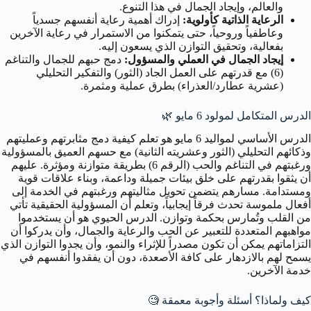
والعالم، وإيجاد الجمال في هذا التنوع.
الرعاية الذاتية كأولوية:
إدراك أهمية رعاية أنفسهم جسدياً
وعاطفياً وروحياً، حتى يتمكنوا من الاستمرار في رعاية الآخرين
بفعالية، وتحقيق التوازن الذي يسعون إليه.
إيجاد الجمال في العملي والمسؤول:
دمج حبهم للجمال والتناغم
(6) مع قدرتهم على العمل الجاد (الثور) والتفكير التحليلي
(عشرية عطارد/العذراء) بطرق عملية ومثمرة.
الدرس المتكامل لمولود 6 مايو
🌿
الدرس الأساسي لمواليد 6 مايو هو تعلم كيفية دمج مثابرتهم وعمليتهم
وذكائهم التحليلي (الثور وعشريته الثانية) مع حسهم العميق بالمسؤولية
ورغبتهم في التناغم والحب (الرقم 6) بطريقة متوازنة ومؤثرة. عليهم
أن يثقوا بقدرتهم على خلق بيئات جميلة وداعمة، وبناء علاقات قوية
ومستدامة. مسارهم يتضمن تحويل مثاليتهم ورغبتهم في الخدمة إلى
أفعال ملموسة تحدث فرقاً إيجابياً، وتعلم أن المسؤولية الحقيقية تأتي
من القلب وتُمارس بحكمة وتوازن. الدرس الحيوي هو أن يستخدموا
مواهبهم المتعددة للتعبير عن الحب والرعاية والجمال، وأن يدركوا أن
التزاماتهم يمكن أن تكون مصدراً للإثراء والنمو، وأن يجدوا التوازن الذي
يسمح لهم بالازدهار على كافة الأصعدة، دون أن يفقدوا أنفسهم في
خدمة الآخرين.
كيف ولماذا؟ أسئلة وأجوبة معمقة 🧐