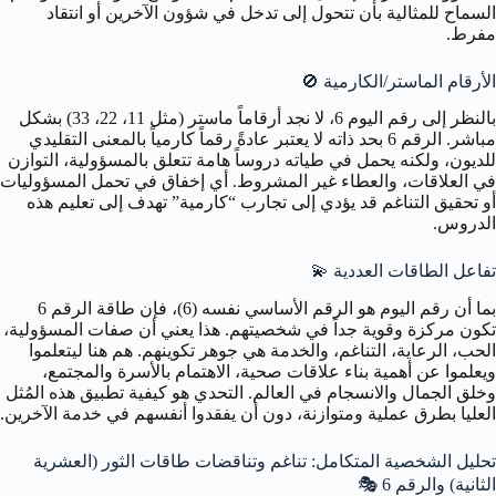
السماح للمثالية بأن تتحول إلى تدخل في شؤون الآخرين أو انتقاد
مفرط.
الأرقام الماستر/الكارمية
🚫
بالنظر إلى رقم اليوم 6، لا نجد أرقاماً ماستر (مثل 11، 22، 33) بشكل
مباشر. الرقم 6 بحد ذاته لا يعتبر عادةً رقماً كارمياً بالمعنى التقليدي
للديون، ولكنه يحمل في طياته دروساً هامة تتعلق بالمسؤولية، التوازن
في العلاقات، والعطاء غير المشروط. أي إخفاق في تحمل المسؤوليات
أو تحقيق التناغم قد يؤدي إلى تجارب “كارمية” تهدف إلى تعليم هذه
الدروس.
تفاعل الطاقات العددية
💫
بما أن رقم اليوم هو الرقم الأساسي نفسه (6)، فإن طاقة الرقم 6
تكون مركزة وقوية جداً في شخصيتهم. هذا يعني أن صفات المسؤولية،
الحب، الرعاية، التناغم، والخدمة هي جوهر تكوينهم. هم هنا ليتعلموا
ويعلموا عن أهمية بناء علاقات صحية، الاهتمام بالأسرة والمجتمع،
وخلق الجمال والانسجام في العالم. التحدي هو كيفية تطبيق هذه المُثل
العليا بطرق عملية ومتوازنة، دون أن يفقدوا أنفسهم في خدمة الآخرين.
تحليل الشخصية المتكامل: تناغم وتناقضات طاقات الثور (العشرية
الثانية) والرقم 6 🎭