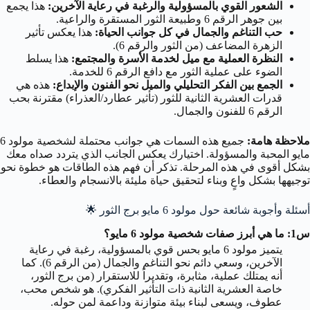
الشعور القوي بالمسؤولية والرغبة في رعاية الآخرين:
هذا يجمع
بين جوهر الرقم 6 وطبيعة الثور المستقرة والراعية.
حب التناغم والجمال في كل جوانب الحياة:
هذا يعكس تأثير
الزهرة المضاعف (من الثور والرقم 6).
النظرة العملية مع ميل لخدمة الأسرة والمجتمع:
هذا يسلط
الضوء على عملية الثور مع دافع الرقم 6 للخدمة.
الجمع بين الفكر التحليلي والميل نحو الفنون والإبداع:
هذه هي
قدرات العشرية الثانية للثور (تأثير عطارد/العذراء) مقترنة بحب
الرقم 6 للفنون والجمال.
ملاحظة هامة:
جميع هذه السمات هي جوانب محتملة لشخصية مولود 6
مايو المحبة والمسؤولة. اختيارك يعكس الجانب الذي يتردد صداه معك
بشكل أقوى في هذه المرحلة. تذكر أن فهم هذه الطاقات هو خطوة نحو
توجيهها بشكل واعٍ وبناء لتحقيق حياة مليئة بالانسجام والعطاء.
أسئلة وأجوبة شائعة حول مولود 6 مايو برج الثور 🌟
س1: ما هي أبرز صفات شخصية مولود 6 مايو؟
يتميز مولود 6 مايو بحس قوي بالمسؤولية، رغبة في رعاية
الآخرين، وسعي دائم نحو التناغم والجمال (من الرقم 6). كما
أنه يمتلك عملية، مثابرة، وتقديراً للاستقرار (من برج الثور،
خاصة العشرية الثانية ذات التأثير الفكري). هو شخص محب،
عطوف، ويسعى لبناء بيئة متوازنة وداعمة لمن حوله.