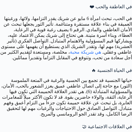
في العاطفة والحب
❤️
في الحب، تبحث امرأة 6 مايو عن شريك يقدر التزامها، ولائها، ورغبتها
العميقة في بناء علاقة مستقرة ومتناغمة. تأثير الثور يجعلها تبحث عن
الأمان العاطفي والمادي. الرقم 6 يضيف رغبة قوية في الرعاية،
العطاء، وبناء أسرة متينة. هي تحتاج إلى شريك يمكن الاعتماد عليه،
ويشاركها قيم المسؤولية والاهتمام المتبادل. التواصل الفكري (تأثير
العشرية) مهم لها، وتقدر الشريك الذي يستطيع أن يفهمها على مستوى
عاطفي وعقلي.
هي شريكة محبة
، مخلصة، ومستعدة لتقديم الكثير من
أجل سعادة من تحب، وتتوقع في المقابل التزاماً وتقديراً مماثلين.
في الحياة الجنسية
🔥
حياتها الجنسية قد تجمع بين الحسية والرغبة في المتعة الملموسة
(الثور) مع حاجة إلى اتصال عاطفي عميق يعزز الشعور بالحب، الأمان،
والمسؤولية المتبادلة (6). هي تقدر العلاقة الحميمة التي تكون فيها
الرعاية، الثقة، والولاء حاضرين بقوة. قد لا تكون الأكثر ميلاً للمغامرات
العابرة، بل تبحث عن علاقة حميمة تكون جزءاً من التزام أعمق وفهم
متبادل. التواصل الصادق حول الاحتياجات والرغبات مهم لها لتحقيق
الرضا الكامل، وقد تقدر الجو الرومانسي والمريح.
في العلاقات الاجتماعية
🤝