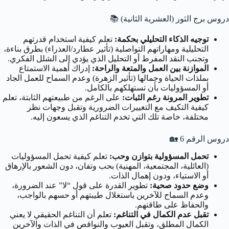
دروس برج الثور (العشرية الثانية)
📚
توجيه الذكاء التحليلي بحكمة:
تعلم كيفية استخدام قدرتهم
التحليلية ومهاراتهم التواصلية (تأثير عطارد/العذراء) بطرق بناءة،
وتجنب النقد المفرط أو التحليل الذي يؤدي إلى الشلل الفكري.
الموازنة بين العمل والمتعة والراحة:
إدراك أهمية الاستمتاع
بملذات الحياة وجمالها (تأثير الزهرة) وعدم السماح للعمل الجاد
أو المسؤوليات بأن تستهلكهم بالكامل.
تطوير المرونة رغم الثبات:
على الرغم من طبيعتهم الثابتة، تعلم
كيفية التكيف مع التغييرات الضرورية وتقبل وجهات نظر
مختلفة، خاصة تلك التي تخدم التناغم الذي يسعون إليه.
دروس الرقم 6
🏡
تحمل المسؤولية بتوازن وحب:
تعلم كيفية تحمل المسؤوليات
(العائلية، المجتمعية، المهنية) بحب وتفان، دون الشعور بالإرهاق
أو الاستياء، ودون إهمال الذات.
وضع حدود صحية:
تطوير القدرة على قول “لا” عند الضرورة،
وعدم السماح للآخرين باستغلال طيبتهم أو حسهم بالواجب،
والحفاظ على طاقتهم.
تقبل عدم الكمال في التناغم:
تعلم أن التناغم الحقيقي لا يعني
الكمال المطلق، وتقبل العيوب والنواقص في الذات والآخرين