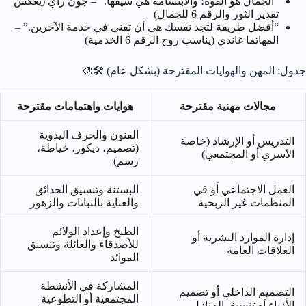
“الجمال هو القوة؛ والابتسامة هي سيفها.” – جون راي (يعكس
تقدير الثور والرقم 6 للجمال)
“أفضل طريقة لتجد نفسك هي أن تفنى في خدمة الآخرين.” –
المهاتما غاندي (يناسب روح الرقم 6 الخدمية)
جدول: المهن والهوايات المقترحة (بشكل عام)
🛠️🎨
مجالات مهنية مقترحة
هوايات واهتمامات مقترحة
الفنون والحرف اليدوية
التدريس أو الإرشاد (خاصة
(تصميم، ديكور، خياطة،
الأسري أو المجتمعي)
رسم)
العمل الاجتماعي أو في
البستنة وتنسيق الحدائق
المنظمات غير الربحية
والعناية بالنباتات والزهور
الطبخ وإعداد الولائم
إدارة الموارد البشرية أو
للأصدقاء والعائلة وتنسيق
العلاقات العامة
الموائد
المشاركة في الأنشطة
التصميم الداخلي أو تصميم
المجتمعية أو التطوعية
الأزياء أو تنسيق المنازل