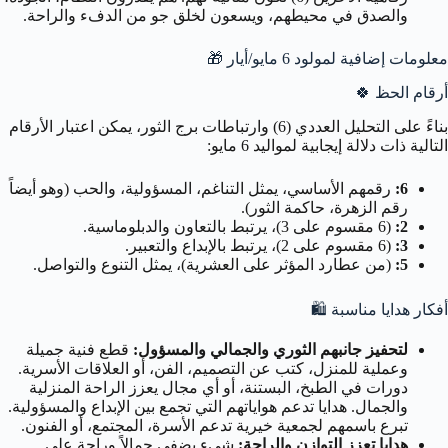
والصدق في محيطهم، ويسعون لخلق جو من الدفء والراحة.
معلومات إضافية لمولود 6 مايو/أيار 🎁
أرقام الحظ
🍀
بناءً على التحليل العددي (6) وارتباطات برج الثور، يمكن اعتبار الأرقام
التالية ذات دلالة إيجابية لمواليد 6 مايو:
6:
رقمهم الأساسي، يمثل التناغم، المسؤولية، والحب (وهو أيضاً
رقم الزهرة، حاكمة الثور).
2:
(6 مقسوم على 3)، يرتبط بالتعاون والدبلوماسية.
3:
(6 مقسوم على 2)، يرتبط بالإبداع والتعبير.
5:
(من عطارد المؤثر على العشرية)، يمثل التنوع والتواصل.
أفكار هدايا مناسبة
🛍️
لتحفيز جانبهم الثوري والجمالي والمسؤول:
قطع فنية جميلة
وعملية للمنزل، كتب عن التصميم، الفن، أو العلاقات الأسرية.
دورات في الطبخ، البستنة، أو أي مجال يعزز الراحة المنزلية
والجمال. هدايا تدعم هواياتهم التي تجمع بين الإبداع والمسؤولية.
تبرع باسمهم لجمعية خيرية تدعم الأسرة، المجتمع، أو الفنون.
هدايا تعزز التوازن والراحة:
شيء يضفي جمالاً وراحة على