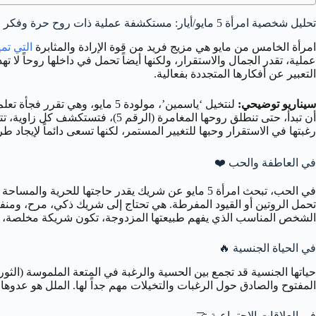
تحليل شخصية امرأة 5 مايو/أيار: مستكشفة عملية ذات روح حرة وفكر متقد 🔥
امرأة الخامس من مايو هي مزيج فريد من قوة الإرادة والمثابرة
التي تمي
عملية، تقدر الجمال والاستقرار، ولكنها أيضاً تحمل في داخلها روحاً لا ت
التعبير عن أفكارها المتجددة بفعالية.
سيناريو توضيحي:
لنتخيل ‘ياسمين’، مولودة 5 ماي
أن تبدأ، حتى تنطلق روحها المغام
رغبتها في الاستقرار وحبها للتغيير المستمر، لكنها تسعى دائماً لإيجاد ط
في العاطفة والحب
❤️
تحمل الروتين أو القيود المفرطة. هي تحتاج إلى شريك ذكي، مرح، ومنفتح ا
الشخص المناسب الذي يفهم طبيعتها المزدوجة، تكون شريكة مخلصة، محبة، 
في الحياة الجنسية
🔥
المفتوح والصادق حول الرغبات والتخيلات مهم جداً لها. الملل هو عدوها 
في العلاقات الاجتماعية
🤝