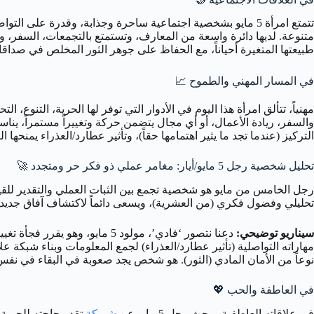
متنوعة. لديها دائرة واسعة من المعارف، وتستمتع بالتجمعات، السفر، وال
طبيعتها المتغيرة أحياناً، مع الحفاظ على جوهر الثور المخلص في صداقاته
في المسار المهني والطموح
📈
مهنياً، تتألق امرأة هذا اليوم في الأدوار التي توفر لها الحرية، التنوع،
التركيز (عندما تجد ما يثير اهتمامها حقاً)، وتأثير عطارد/العذراء يمنحها 
تحليل شخصية رجل 5 مايو/أيار: مغامر عملي ذو فكر حر ومتجدد 🚀
تحليلي وفضول فكري (من العشرية)، ويسعى دائماً لاكتشاف آفاق جديدة وتو
سيناريو توضيحي:
مهاراته التواصلية (تأثير عطارد/العذراء) لجمع المعلومات وبناء شبكة
نوعاً من الأمان المادي (الثور). هو شخص يجد صعوبة في البقاء في نفس 
في العاطفة والحب
💖
في علاقاته العاطفية، يبحث رجل 5 مايو عن
شريكة
تقدر حاجته للحرية و