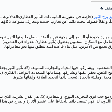
ز برج الثور
هدأ، وعقلاً فضولياً يبحث دائماً عن تجارب جديدة ومعارف متنوعة. ذكاؤها
و، وهي تقرر فجأة تعلم مهارة جديدة أو السفر إلى وجهة غير مألوفة. بفضل طبيعتها ا
رة (الرقم 5)، فتستكشف كل زاوية، تتفاعل مع السكان المحليين بفضول (تأثير عطارد/العذراء
رق تجمع بين الأمرين، مثل بناء قاعدة آمنة تنطلق منها نحو مغامراتها.
في الحب، تبحث امرأة 5 مايو عن شريك يقدر
لذهن، يحفز عقلها ويشاركها اهتماماتها المتعددة. التواصل الفكري (تأثي
ومليئة بالحياة، تسعى دائماً لتجديد العلاقة وإبقائها مثيرة.
حياتها الجنسية قد تجمع بين الحسية والرغبة في المتعة الملم
اللدود، لذا فهي تسعى دائماً للحفاظ على عنصر الإثارة والمرح في هذا ا