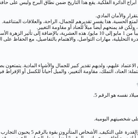
 أبراج الدائرة الفلكية. يقع هذا التاريخ ضمن نطاق البرج وليس على حا
قرار والأمان المادي.
يقع مواليد 5 مايو في العشرية الثانية من برج الثور (تقريباً من 1 مايو إلى 10 مايو
رة التحليلية، مهارات التواصل، والاهتمام بالتفاصيل، مع الحفاظ على الط
 الاعتماد عليهم، ولديهم تقدير كبير للجمال والأشياء المادية. يتمتعون 
 العناد، التملك، مقاومة التغيير، والميل أحياناً للكسل أو الإفراط ف
هو رقم الحرية، المغامرة، التغيير، ال
واس الخمس، وقد يكون لديهم ميل للاستمتاع بالملذات الحسية.