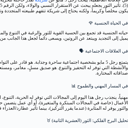
يكون مخلصاً وكريماً، ولكنه يحتاج إلى شريكة تتفهم طبيعته المتجددة و
في الحياة الجنسية
🌹
يميل إلى التجديد ويبتعد عن الروتين، ويسعى دائماً لجعل هذا الجانب من ا
في العلاقات الاجتماعية
🗣️
والأنشطة التي توفر له التحفيز والتنوع. هو صديق مسلٍ، مغامر، ومستعد
صداقاته المختارة.
في المسار المهني والطموح
📊
مهنياً، ينجذب رجل هذا اليوم إلى المجالات التي توفر له الحرية، التنوع
والثور يوفر له المثابرة (عندما يقرر التركيز)، بينما تأثير عطارد/العذر
تحليل البرج الفلكي: الثور (العشرية الثانية) ♉