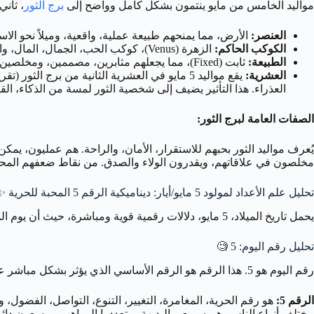
مواليد الخامس من مايو ينتمون بشكل كامل وواضح إلى
برج الثور
، ثاني
العنصر:
الأرض، مما يمنحهم طبيعة عملية، واقعية، وميلاً نحو الاست
الكوكب الحاكم:
الزهرة (Venus)، كوكب الحب، الجمال، المال، والمتع الحسية. هذا يفسر تقديرهم للجمال، الراحة، والعلاقات المتناغمة.
الطبيعة:
ثابت (Fixed)، مما يجعلهم مثابرين، مصممين، ومخلصين، ولكن قد يمنحهم أيضاً ميلاً للعناد أو مقاومة التغيير.
العشرية:
العذراء. هذا التأثير يضيف إلى شخصية الثور لمسة من الذكاء، القد
الصفات العامة لبرج الثور:
يُعرف مواليد الثور بحبهم للاستقرار، الأمان، والراحة. هم عمليون، يمكن
مخلصون في علاقاتهم، ويقدرون الولاء والصدق. من نقاط ضعفهم المحتملة:
تحليل علم الأعداد لمولود 5 مايو/أيار: ديناميكية الرقم 5 المحبة للحرية ✨
يحمل تاريخ الميلاد، 5 مايو، دلالات رقمية قوية ومباشرة، حيث أن يوم الميلاد نفسه هو الرقم 5.
تحليل رقم اليوم: 5
🧐
رقم اليوم هو 5. هذا الرقم هو الرقم الأساسي الذي يؤثر بشكل مباشر على شخصيتهم اليومية.
الرقم 5:
مختلف أنواع الناس. هم سريعي البديهة، متعددوا المواهب، ويسعون دائماً لتوسيع آفاقهم وخبراتهم. الرقم 5 أيضاً يرتبط بالح