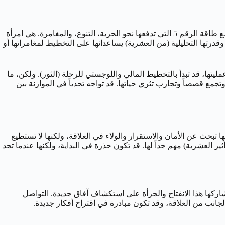
(خاصة في عشريته الثانية ذات التأثير العطاري/العذلائي)، مع طاقة الرقم 5 التي تدفعها نحو الحرية، التنوع، والمغامرة. هي امرأة
 وقدرتها التحليلية (من العشرية) يساعدانها على التخطيط لمغامراتها أو
لثورية وعمليتها، قد تبدأ بالتخطيط المالي واللوجستي للرحلة (الثور). ولكن، ما
 في العشرية)، وتجمع قصصاً وتجارب تثري حياتها. قد تواجه تحدياً في الموازنة بين
 حاجتها للحرية والمساحة الشخصية، ويشاركها حبها للحياة والتجارب المتنوعة (5). تأثير الثور يجعلها تبحث عن الأمان والاستقرار والولاء في العلاقة، ولكنها لا تستطيع
ر العشرية) مهم جداً لها. قد تكون حذرة في البداية، ولكنها عندما تجد
وسة (الثور) مع حب قوي للتجربة، التنوع، والمغامرة (5). هي تقدر الشريك الذي يشاركها هذا الانفتاح والجرأة على استكشاف آفاق جديدة. التواصل
لجانب من العلاقة، وقد تكون مبادرة في اقتراح أفكار جديدة.