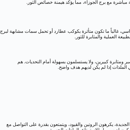
فة مباشرة مع برج الجوزاء، مما يؤكد هيمنة خصائص الثور.
). هذه العشرية، بالإضافة إلى تأثير الزهرة الأساسي، غالباً ما تكون متأثرة بكوكب عطارد أو تحمل سمات مشابهة لبرج
بيعة العملية والمثابرة للثور.
بصبر ومثابرة كبيرين، ولا يستسلمون بسهولة أمام التحديات. هم
ي الملذات إذا لم يكن لديهم هدف واضح.
تنوع، التواصل، الفضول، والقدرة على التكيف. الأشخاص المتأثرون بقوة بالرقم 5 يحبون التجارب الجديدة، يكرهون الروتين والقيود، ويتمتعون بقدرة على التواصل مع