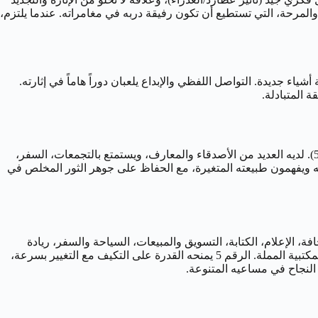
لحب. يقدر المرأة المستقلة، الذكية، والمرحة، التي تستطيع أن تكون رفيقة دربه في مغامراته. عندما يلتزم،
 تشاركه هذا الانفتاح والجرأة على تجربة أشياء جديدة. التواصل اللفظي والإبداع يلعبان دوراً هاماً في إثارته.
ة المتبادلة.
يتمتع رجل 5 مايو بشخصية اجتماعية ساحرة وجذابة. هو قادر على التواصل مع مختلف أنواع الناس بسهولة وذكاء (تأثير عطارد/العذراء والرقم 5). لديه العديد من الأصدقاء والمعارف، ويستمتع بالتجمعات، السفر،
يته ويفهمون طبيعته المتغيرة، مع الحفاظ على جوهر الثور المخلص في
فة، الإعلام، الكتابة، التسويق والمبيعات، السياحة والسفر، ريادة
الأعمال (خاصة في المجالات المبتكرة والمتغيرة)، أو أي عمل يتضمن حركة وتغييراً مستمراً، هي مجالات تستهويه. هو يكره الروتين والأعمال المكتبية المملة. الرقم 5 يمنحه القدرة على التكيف مع التغيير بسرعة،
ق النجاح في مساعيه المتنوعة.