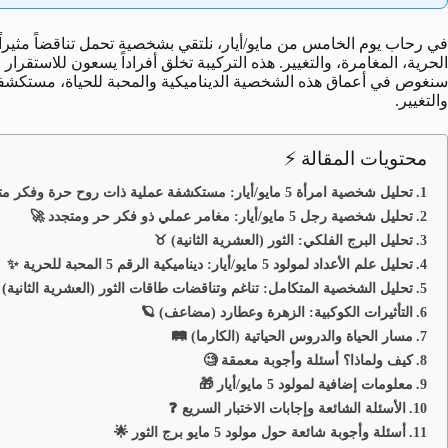
في رحاب يوم الخامس من مايو/أيار، نلتقي بشخصية تحمل تناقضاً مثيراً 
الحرية، المغامرة، والتغيير. هذه التركيبة تخلق أفراداً يسعون للاستقرار
سنغوص في أعماق هذه الشخصية الديناميكية والمحبة للحياة، مستكشفين تج
والتغيير.
محتويات المقالة ⚡
تحليل شخصية امرأة 5 مايو/أيار: مستكشفة عملية ذات روح حرة وفكر متقد 🔥
تحليل شخصية رجل 5 مايو/أيار: مغامر عملي ذو فكر حر ومتجدد 🚀
تحليل البرج الفلكي: الثور (العشرية الثانية) ♉
تحليل علم الأعداد لمولود 5 مايو/أيار: ديناميكية الرقم 5 المحبة للحرية ✨
تحليل الشخصية المتكامل: تناغم وتناقضات طاقات الثور (العشرية الثانية) والر
التأثيرات الكوكبية: الزهرة وعطارد (مضاعف) 🪐
مسار الحياة والدروس الحياتية (الكارما) 🛤️
كيف ولماذا؟ أسئلة وأجوبة معمقة 🧐
معلومات إضافية لمولود 5 مايو/أيار 🎁
الأسئلة الشائعة وإجابات الاختبار السريع ❓
أسئلة وأجوبة شائعة حول مولود 5 مايو برج الثور 🌟