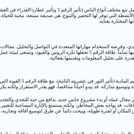
تتمتع امرأة 5 مايو بشخصية اجتماعية ساحرة وجذابة، وقدرة على 
أنشطة التي توفر لها التحفيز والتنوع. هي صديقة ممتعة، محبة للحياة، 
ا المختارة بعناية.
 التحدي، وفرصة لاستخدام مهاراتها المتعددة في التواصل والتحليل. مجالات
والسفر، ريادة الأعمال، أو أي مجال يتضمن حركة وتغييراً مستمراً، يناسبها تماماً. طاقة ا
القدرة على تحليل المعلومات وتقديمها بفعالية.
رجل الخامس من مايو هو شخصية ت
سيع مداركه. قد يبدو أحياناً متناقضاً، فهو يقدر الاستقرار ولكنه يكر
 علاقات. قد يواجه بعض المخاطر، ولكنه يستمتع بالإثارة المصاحبة لل
المكان أو لفترة طويلة، ويبحث دائماً عن طرق لتوسيع آفاقه وتجاربه.
المغامرة، وتشاركه حب الحياة والتجارب الجديدة. هو يحتاج إلى تواصل فك