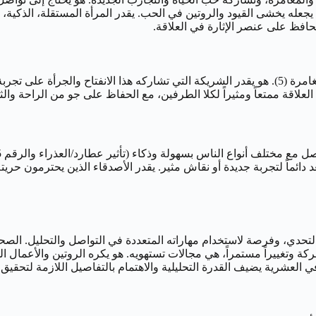
(5). تأثير الثور يجعله يبحث عن الاستقرار النسبي والولاء، ولكن الرقم 5 يجعله يخشى القيود والروتين في ا
تحافظ على عنصر الإثارة في العلاقة.
حياته الجنسية قد تجمع بين الحسية القوية للثور والرغبة في التنوع والمغامرة (5). هو يقدر الشريكة التي
لعلاقة ممتعاً ومثيراً لكلا الطرفين، مع الحفاظ على جو من الراحة والثق
 دائماً لتجربة جديدة أو نقاش مثير. يقدر الأصدقاء الذين يحترمون حر
، التحدي، وفرصة لاستخدام مهاراته المتعددة في التواصل والتحليل. الصحا
اء في العشرية يضيف القدرة التحليلية والاهتمام بالتفاصيل اللازمة لتحقي