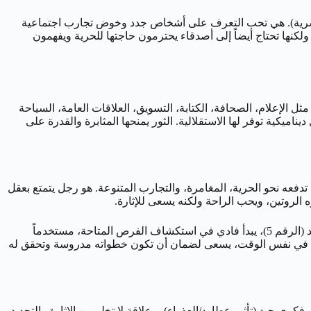
التواصل مع مختلف أنواع الناس (تأثير الرقم 5 وتأثير عطارد/العذراء في العشرية). هي تحب التعرف على أشخاص جدد وخوض تجارب اجتماعية
ولكنها تحتاج أيضاً إلى أصدقاء يحترمون حاجتها للحرية ويفهمون
 مثل الإعلام، الصحافة، الكتابة، التسويق، العلاقات العامة، السياحة
لرقم 5 تجعلها تكره الروتين والقيود، وتسعى لبيئة عمل ديناميكية توفر لها الاستقلالية. الثور يمنحها المثابرة والقدرة على
جمع بين الثبات العملي والتقدير للقيم المادية (تأثير الثور في عشريته الثانية)، مع طاقة الرقم 5 القوية التي تدفعه نحو الحرية، المغامرة، والتجارب المتنوعة. هو رجل يتمتع بعقل
ه الروتين، ويحب الراحة ولكنه يسعى للإثارة.
دعنا نتصور ‘فادي’، مولود 5 مايو، وهو يقرر فجأة تغيير مجال عمله أو بدء مشروع جانبي جديد. بدافع من حبه للتحدي والتجديد (الرقم 5)، يبدأ فادي في استكشاف الفرص المتاحة، مستخدماً
تغيير. في نفس الوقت، يسعى لضمان أن تكون خطواته مدروسة وتحقق له
ري جيد (تأثير عطارد/العذراء)، وعلاقة لا تخلو من الإثارة والتجديد