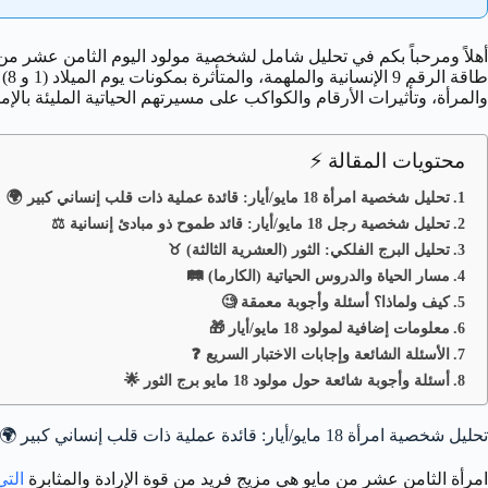
أهلاً ومرحباً بكم في تحليل شامل لشخصية مولود اليوم الثامن عشر من ش
طا
والمرأة، وتأثيرات الأرقام والكواكب على مسيرتهم الحياتية المليئة بالإم
محتويات المقالة ⚡
تحليل شخصية امرأة 18 مايو/أيار: قائدة عملية ذات قلب إنساني كبير 🌍
تحليل شخصية رجل 18 مايو/أيار: قائد طموح ذو مبادئ إنسانية ⚖️
تحليل البرج الفلكي: الثور (العشرية الثالثة) ♉
مسار الحياة والدروس الحياتية (الكارما) 🛤️
كيف ولماذا؟ أسئلة وأجوبة معمقة 🧐
معلومات إضافية لمولود 18 مايو/أيار 🎁
الأسئلة الشائعة وإجابات الاختبار السريع ❓
أسئلة وأجوبة شائعة حول مولود 18 مايو برج الثور 🌟
تحليل شخصية امرأة 18 مايو/أيار: قائدة عملية ذات قلب إنساني كبير 🌍
امرأة الثامن عشر من مايو هي مزيج فريد من قوة الإرادة والمثابرة
التي