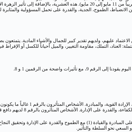
الانضباط، الطموح، الجدية، والقدرة على تحمل المسؤولية والمثابرة لتح
 الاعتماد عليهم، ولديهم تقدير كبير للجمال والأشياء المادية. يتمتعون 
 العناد، التملك، مقاومة التغيير، والميل أحياناً للكسل أو الإفراط ف
الأشخاص المتأثرون بالرقم 1 غالباً ما يكونون رواداً، مبتكرين، ولديهم ثقة بالنفس.
دارة. الأشخاص المتأثرون بالرقم 8 لديهم دافع قوي للإنجاز وتحقيق مكانة مرموقة.
 السعي نحو السلطة والتأثير.