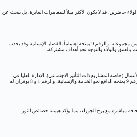
ة التي تكون فيها الثقة والولاء حاضرين. قد لا يكون الأكثر ميلاً للمغامرات العابرة، بل يبحث عن
يتمتع رجل 18 مايو بحضور قوي وشخصية مؤثرة. قد يكون لديه دائرة محدودة ولكن مخلصة من الأصدقاء (الثور). الرقم 1 يجعله قائداً طبيعياً ضمن مجموعته، والرقم 9 يمنحه اهتماماً بالقضايا الإنسانية وقد يجذب
م بالعمق والولاء والتوجه نحو أهداف مشتركة.
عمال (خاصة المشاريع ذات التأثير الاجتماعي)، الإدارة العليا في
المؤسسات الكبرى، العمل في المنظمات الدولية، أو أي مجال يمكنه من خلاله بناء شيء ذي قيمة وخدمة قضية أكبر، هي مجالات تستهويه. الرقم 9 يمنحه الدافع نحو الخدمة والإنسانية، والرقم 1 و 8 يوفران له
 حافة مباشرة مع برج الجوزاء، مما يؤكد هيمنة خصائص الثور.