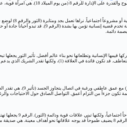
خدمة الآخرين. كل هذا يتلون بروح المبادرة والا
لنتخيل ‘لينا’، مولو
مهاراتها القيادية (الرقم 1) لتوجيه فريقها، وتسعى لتحقيق
بصمة دائمة.
ر الشريك الذي يدعم طموحاتها ويشاركها مسؤوليات الحياة. هي
حياتها الجنسية قد تجمع بين الحسي
ميمة تكون جزءاً من التزام أعمق. التواصل الصادق حول الاحتياجات والر
تتمتع امرأة 18 مايو بحضور قو
الرقم 1 يمنحها القدرة على أن تكون شخصية قيادية ضمن مجموعتها، والرقم 8 يضيف طموحاً قد يوجه علاق