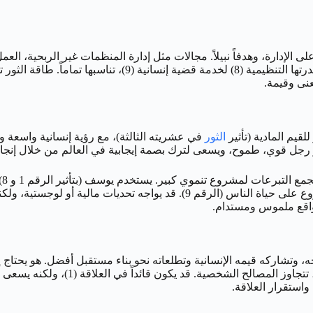
 على الإدارة، وهدفاً نبيلاً. مجالات مثل إدارة المنظمات غير الربحية، ا
عنى وقيمة.
قيم المادية (تأثير
الثور
دع
ومفصلة (الثور)، ويتحدث بشغف عن الأثر الإيجابي الذي سيحققه المشروع على حياة
ى واقع ملموس ومستدام.
ن شريكة تقدر قوته وطموحه، وتشاركه قيمه الإنسانية وتطلعاته نحو بناء مستقبل أفضل. 
العاطفية (الثور). تأثير الرقم 9 يجعله
واستقرار العلاقة.