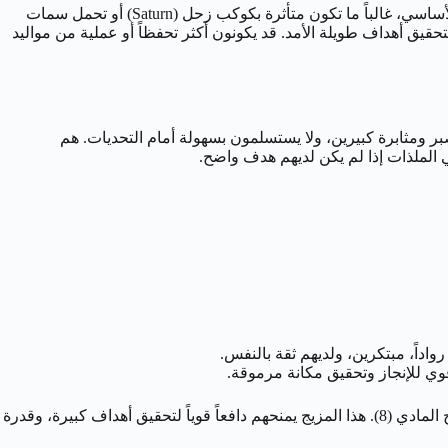
يقع مواليد 18 مايو في العشرية الثالثة من برج الثور (تقريباً من 11 مايو إلى 20 مايو). هذه العشرية، بالإضافة إلى تأثير الزهرة الأساسي، غالباً ما تكون متأثرة بكوكب زحل (Saturn) أو تحمل سمات
قيق أهداف طويلة الأمد. قد يكونون أكثر تحفظاً أو عملية من مواليد
بصبر ومثابرة كبيرين، ولا يستسلمون بسهولة أمام التحديات. هم
ي الملذات إذا لم يكن لديهم هدف واضح.
اجتماع الرقمين 1 و 8 في العدد 18 يشير إلى شخصية تجمع بين القدرة على المبادرة والقيادة (1) مع الطموح والقدرة على الإدارة وتحقيق النجاح المادي (8). هذا المزيج يمنحهم دافعاً قوياً لتحقيق أهداف كبيرة، وقدرة