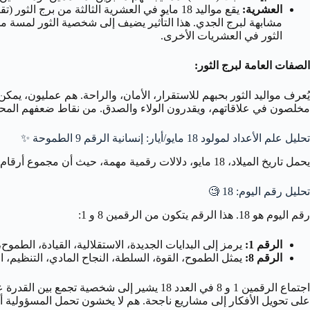
العشرية:
مشابهة لبرج الجدي. هذا التأثير يضيف إلى شخصية الثور لمسة من 
الثور في العشريات الأخرى.
الصفات العامة لبرج الثور:
يُعرف مواليد الثور بحبهم للاستقرار، الأمان، والراحة. هم عمليون، يمكن
مخلصون في علاقاتهم، ويقدرون الولاء والصدق. من نقاط ضعفهم المحتملة:
تحليل علم الأعداد لمولود 18 مايو/أيار: إنسانية الرقم 9 الطموحة ✨
يحمل تاريخ الميلاد، 18 مايو، دلالات رقمية مهمة، حيث أن مجموع أرقام اليوم يقودنا إلى الرقم 9، مع تأثيرات واضحة من الرقمين 1 و 8.
تحليل رقم اليوم: 18
🧐
رقم اليوم هو 18. هذا الرقم يتكون من الرقمين 8 و 1:
الرقم 1:
يرمز إلى البدايات الجديدة، الاستقلالية، القيادة، الطموح، الإرادة القوية، والمبادرة. 
الرقم 8:
يمثل الطموح، القوة، السلطة، النجاح المادي، التنظيم، الكفاءة، والقدرة على الإ
على تحويل الأفكار إلى مشاريع ناجحة. هم لا يخشون تحمل المسؤولية أو