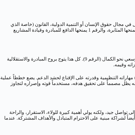
لعمل في مجال حقوق الإنسان أو التنمية الدولية، القانون (خاصة الذي
يدافع عن المظلومين)، الطب، أو أي مجال يسمح لها باستخدام قوتها وقدرتها التنظيمية (8) لخدمة قضية إنسانية (9)، تناسبها تماماً. طاقة الثور تمنحها المثابرة، والرقم 1 يمنحها الدافع للمبادرة وقيادة المشاريع
في عشريته الثالثة)، مع رؤية إنسانية واسعة وسعي نحو الكمال (الرقم 9). كل هذا يتوج بروح المبادرة والاستقلالية
نا نتصور ‘يوسف’، مولود 18 مايو، وهو يقود حملة لجمع التبرعات لمشروع تنموي كبير. يستخدم يوسف (بتأثير الرقم 1 و 8) مهاراته التنظيمية وقدرته على الإقناع لحشد الدعم. يضع خططاً عملية
 الناس (الرقم 9). قد يواجه تحديات مالية أو لوجستية، ولكنه يظل مصمماً على تحقيق هدفه، مستخدماً قوته وإصراره لتجاوز
هو يحتاج إلى تواصل جيد، ولكنه يولي أهمية كبيرة للولاء، الاستقرار، والراحة
 يبحث عن علاقة ذات معنى عميق، تتجاوز المصالح الشخصية. قد يكون قائداً في العلاقة (1)، ولكنه يسعى أيضاً لشراكة مبنية على الاحترام المتبادل والأهداف المشتركة. عندما