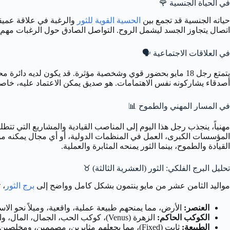
في الحياة الجنسية
🌹
حياته الجنسية قد تجمع بين
الحسية القوية للثور
اتصال يتجاوز الجسد ليشمل الروح. التواصل الصادق حول الرغبات مهم جد
في العلاقات الاجتماعية
🗣️
أصدقاء يشاركونه نفس الاهتمامات. هو صديق يمكن الاعتماد عليه، خاصة 
في المسار المهني والطموح
📊
مهنياً، ينجذب رجل هذا اليوم إلى المناصب القيادية والمشاريع التي تتطلب
القيادة والطموح، بينما الثور يمنحه المثابرة والعملية.
تحليل البرج الفلكي: الثور (العشرية الثالثة) ♉
مواليد الثامن عشر من مايو ينتمون بشكل كامل وواضح إلى
برج الثور
، 
العنصر:
الأرض، مما يمنحهم طبيعة عملية، واقعية، وميلاً نحو الاست
الكوكب الحاكم:
الزهرة (Venus)، كوكب الحب، الجمال، المال، والمتع الحسية. هذا يفسر تقديرهم للجمال، الراحة، والعلاقات المتناغمة.
الطبيعة:
ثابت (Fixed)، مما يجعلهم مثابرين، مصممين، ومخلصين، ولكن قد يمنحهم أيضاً ميلاً للعناد أو مقاومة التغيير.