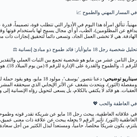
في المسار المهني والطموح
📈
مهنياً، تتألق امرأة هذا اليوم في الأدوار التي تتطلب قوة، تصميماً، قدرة
الهادفة. هي لا تخشى العمل الجاد، وتسعى دائماً لتحقيق إنجازات ذات م
تحليل شخصية رجل 18 مايو/أيار: قائد طموح ذو مبادئ إنسانية ⚖️
رجل الثامن عشر من مايو هو شخصية تجمع بين الثبات العملي والتقدير لل
للرقم 1، والطموح والقدرة على الإدارة للرقم 8 (من يوم الميلاد 18). هو رجل قوي، طموح، ويسعى لترك بصمة إيجابية في العالم من خلال إنجازاته وقيمه.
سيناريو توضيحي:
العقبات. هو قائد لا يكتفي بالكلام، بل يسعى لتحويل رؤاه الإنسانية إل
في العاطفة والحب
💖
في علاقاته العاطفية، يبحث رجل 18 مايو ع
يلتزم، يكون شريكاً مخلصاً، حامياً، ومستعداً لبذل الكثير من أجل سعادة 