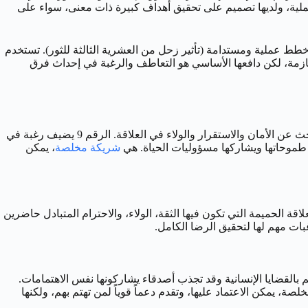
ستقلالية للرقم 1، والطموح والقدرة على الإدارة للرقم 8 (من يوم الميلاد 18). هي امرأة قوية، عملية، ولديها تصميم على تحقيق أهداف كبيرة ذات معنى، سواء على
دة 18 مايو، وهي تدير مؤسسة خيرية أو مشروعاً اجتماعياً. نراها تعمل بجد ومثابرة (الثور والرقم 8) لوضع خطط عملية ومستدامة (تأثير زحل من العشرية الثالثة للثور). تستخدم
 أهداف طموحة تخدم قضية إنسانية تؤمن بها بشدة (الرقم 9). قد تبدو أحياناً جادة أو حازمة، لكن دافعها الأساسي هو التعاطف والرغبة في إحداث فرق
، تبحث امرأة 18 مايو عن شريك يقدر قوتها واستقلاليتها، ويشاركها قيمها الإنسانية وتطلعاتها نحو بناء عالم أفضل. تأثير الثور يجعلها تبحث عن الأمان والاستقرار والولاء في العلاقة. الرقم 9 يضيف رغبة في
شريكة مخلصة
، يمكن
ة والرغبة في المتعة الملموسة (الثور) مع عمق عاطفي ورغبة في اتصال يتجاوز الجسد (تأثير 9). هي تقدر العلاقة الحميمة التي تكون فيها الثقة، الولاء، والاحترام المتبادل حاضرين
غبات مهم لها لتحقيق الرضا الكامل.
ي وشخصية مؤثرة. قد لا تكون الأكثر انفتاحاً اجتماعياً، ولكنها تبني علاقات قوية ودائمة (الثور). الرقم 9 يجعلها تهتم بالقضايا الإنسانية وقد تجذب أصدقاء يشاركونها نفس الاهتمامات.
اتها نحو أهداف معينة. هي صديقة مخلصة، يمكن الاعتماد عليها، وتقدم دعماً قوياً لمن تهتم بهم، ولكنها