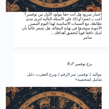
اختبار سريع: هل أنت حقاً مولود الأول من نوفمبر؟
أجب بـ (نعم) أو (لا) على الأسئلة التالية لترى مدى
تطابقك مع السمات الأساسية لهذا اليوم المميز.
الأجوبة ستجدها في نهاية المقالة. هل تشعر غالباً بأن
لديك دافعاً قوياً لتحقيق أهدافك…
سامر
برج نوفمبر ♐♏
مواليد 2 نوفمبر: سر الرقم 2 وبرج العقرب- دليل
شامل لشخصية⭐