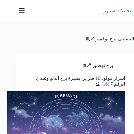
لتجاوز
لى
تحليلات ستارز
لمحتوى
التصنيف
برج نوفمبر ♐♏
برج نوفمبر ♐♏
أسرار مولود 16 فبراير: بصيرة برج الدلو وتحدي
الرقم 7 (16) 🔮