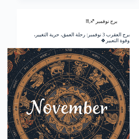
برج نوفمبر ♐♏
برج العقرب 3 نوفمبر: رحلة العمق، حرية التغيير،
وقوة التعبير🍀