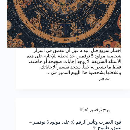
اختبار سريع قبل البدء: قبل أن نتعمق في أسرار
شخصية مولود 5 نوفمبر، خذ لحظة للإجابة على هذه
الأسئلة السريعة. لا يوجد إجابات صحيحة أو خاطئة،
فقط ما تشعر به حقاً. ستجد تفسيراً لإجاباتك
وعلاقتها بشخصية هذا اليوم المميز في…
سامر
برج نوفمبر ♐♏
قوة العقرب وتأثير الرقم 8: على مولود 6 نوفمبر –
عمق، طموح ✨