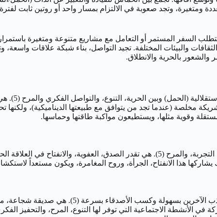
(5). قد تكون لديها اهتمامات متعددة ومتغيرة، وتجد صعوبة في الالتزام بمسار واحد أو 
وهي تعمل في مجال يتطلب السفر المستمر أو التعامل مع مشاريع متنوعة ومتغيرة با
الثقافات والبيئات المختلفة. تجيد التواصل، بناء شبكة علاقات واسعة، 
 والشعور بالحرية والانطلاق.
في الحب، تبحث
ريكة مخلصة (عندما تجد من يتوافق مع طبيعتها الديناميكية)، ولكنها ت
ستقلة وقوية مثلها، ويستطيعون مواكبة طاقتها وحماسها.
حياتها الجنسية تمزج بين شغف الحمل الناري والمباشر، مع حب للتنوع، التجربة، والمرح (5).
شاركها هذا الانفتاح، الجرأة، وروح المغامرة، ويكون مستعداً لاستكشاف
اجتماعياً، تتمتع امرأة 5 أبريل بشخصية ساحرة، متحد
 في الأنشطة الاجتماعية التي توفر لها التنوع، المرح، والتحفيز الف