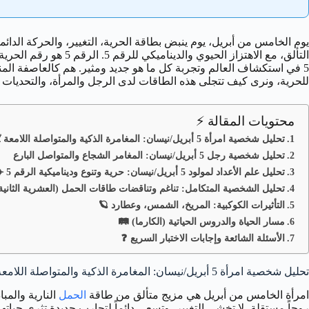
يوم الخامس من أبريل، يوم ينبض بطاقة الحرية، التغيير، والحركة الدائ
التألق، مع الاهتزاز الحيوي والديناميكي
للرقم 5
. الرقم 5 هو رق
5 في استكشاف العالم وتجربة كل ما هو جديد ومثير. هم كالعاصفة المن
للحرية، ونرى كيف تتجلى هذه الطاقات لدى الرجل والمرأة، والتحديات
محتويات المقالة ⚡
تحليل شخصية امرأة 5 أبريل/نيسان: المغامرة الذكية والمتواصلة اللامعة 💃🏻
تحليل شخصية رجل 5 أبريل/نيسان: المغامر الشجاع والمتواصل البارع
تحليل علم الأعداد لمولود 5 أبريل/نيسان: حرية وتنوع وديناميكية الرقم 5 ✈️🔄
تحليل الشخصية المتكامل: تناغم وتناقضات طاقات الحمل (العشرية الثانية) وا
التأثيرات الكوكبية: المريخ، الشمس، وعطارد 🪐
مسار الحياة والدروس الحياتية (الكارما) 🛤️
الأسئلة الشائعة وإجابات الاختبار السريع ❓
تحليل شخصية امرأة 5 أبريل/نيسان: المغامرة الذكية والمتواصلة اللامعة
امرأة الخامس من أبريل هي مزيج متألق من طاقة
الحمل
النارية والمب
روحاً مستقلة، لا تخشى التغيير، وتسعى دائماً لتجارب جديدة تثري حيات