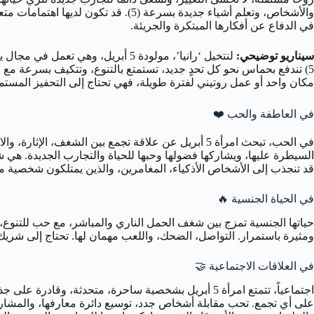
والأشخاص، وتعلم أشياء جديدة بسرعة 
في الدفاع عن أفكارها المبتكرة والجريئة.
سيناريو توضيحي:
لنتخيل ‘رانيا’، مولودة 5 أبريل، 
5) تندفع بحماس نحو كل تحدٍ جديد، تستمتع بالتنوع، وتتكيف بسرعة مع 
مكان واحد أو عمل روتيني لفترة طويلة، فهي تحتاج إلى التحفيز المستمر
في العاطفة والحب
❤️
السيطرة عليها، ويشاركها فضولها وحبها للحياة والتجارب الجديدة. هي ش
قد تنجذب إلى الأشخاص الأذكياء، المغامرين، والذين يمتلكون شخصية م
في الحياة الجنسية
🔥
ومثيرة باستمرار. التواصل، الضحك، واللعب مهمان لها. تحتاج إلى شريك ي
في العلاقات الاجتماعية
🤝
على أي تجمع. تحب مقابلة أشخاص جدد، توسيع دائرة معارفها، والمشاركة