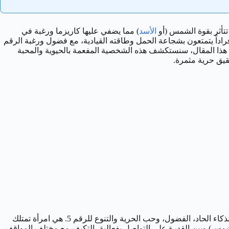
تتأثر بقوة الشمس (أو
الأسد
) مما يضفي عليها كاريزما ورغبة في
خلق أفراداً يتمتعون بشجاعة الحمل وطاقته القيادية، مع فضول ورغبة الرقم
في هذا المقال، سنستكشف هذه الشخصية المفعمة بالحيوية والمحبة
قيق حرية مثمرة.
)، والذكاء الحاد، الفضول، وحب الحرية والتنوع للرقم 5. هي امرأة تمتلك
/الشمس) وبين القدرة على التواصل بفعالية، التكيف مع مختلف المواقف