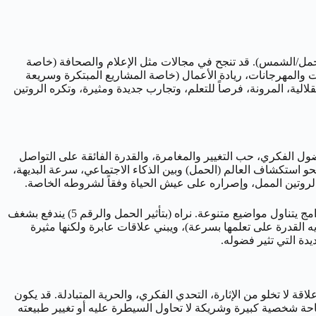
 (5)، مع إمكانية استخدام طاقتها القيادية والمبادرة (الحمل/الشمس). قد تنجح في مجالات مثل الإعلام والصحافة (خاصة
يات والمهرجانات، ريادة الأعمال (خاصة المشاريع المبتكرة وسريعة
لالية، المرونة، فرصاً للتعلم، وتجارب جديدة ومثيرة، وتكره الروتين
ضول الفكري، حب التغيير والمغامرة، والقدرة الفائقة على التواصل
فاع نحو استكشاف العالم (الحمل) وبين الذكاء الاجتماعي، سرعة البديهة،
دعنا نتصور ‘خالد’، مولود 5 أبريل، وهو يعمل كمرشد سياحي في أماكن نائية، أو كاتب محتوى يسافر حول العالم، أو مقدم برامج يتناول مواضيع متنوعة. نراه (بتأثير الحمل والرقم 5) يندفع بشغف
ه القدرة على تعلمها بسرعة)، ويبني علاقات عابرة ولكنها مثيرة
يدة التي تثير فضوله.
عن شريكة تقدر روحه الحرة، شغفه بالمغامرة، وحاجته للتنوع والاستقلالية (الحمل/5). هو يحتاج إلى علاقة لا تخلو من الإثارة، التحدي الفكري، والحرية المتبادلة. قد يكون
ساحة شخصية كبيرة وشريكة لا تحاول السيطرة عليه أو تغيير طبيعته