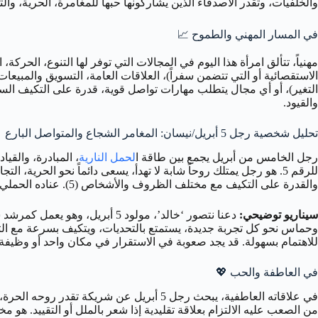
والخلفيات، وتقدر الأصدقاء الذين يشاركونها حبها للمغامرة، الحرية، وال
في المسار المهني والطموح
📈
الاستقصائية أو التي تتضمن سفراً)، العلاقات العامة، التسويق والمبيعا
التغير)، أو أي مجال يتطلب مهارات تواصل قوية، قدرة على التكيف السريع،
والقيود.
تحليل شخصية رجل 5 أبريل/نيسان: المغامر الشجاع والمتواصل البارع
رجل الخامس من أبريل يجمع بين طاقة ا
لحمل النارية
، المبادرة، والقي
للرقم 5. هو رجل يمتلك روحاً شابة لا تهدأ، يسعى دائماً نحو الحري
والقدرة على التكيف مع مختلف الظروف والأشخاص (5). عناده الحملي قد يظهر في رفضه الشديد لأي شكل من أشكال السيطرة، التقييد، أو الروتين الممل، وإصراره على عيش الحياة وفقاً لشروطه الخاصة.
سيناريو توضيحي:
وحماس نحو كل تجربة جديدة، يستمتع بالتحديات، ويتكيف بسرعة مع الثقاف
للاهتمام بسهولة. قد يجد صعوبة في الاستقرار في مكان واحد أو وظيفة وا
في العاطفة والحب
💖
من الصعب عليه الالتزام بعلاقة تقليدية إذا شعر بالملل أو التقييد. ه