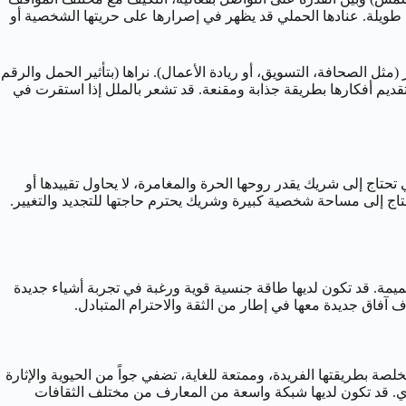
روتين ثابت لفترة طويلة. عنادها الحملي قد يظهر في إصرارها على حريتها الشخصية أو
ستمرار (مثل الصحافة، التسويق، أو ريادة الأعمال). نراها (بتأثير الحمل والرقم
وتقديم أفكارها بطريقة جذابة ومقنعة. قد تشعر بالملل إذا استقرت في
 امرأة 5 أبريل عن علاقة تجمع بين الشغف، الإثارة، والاستقلالية (الحمل) وبين الحرية، التنوع، والتواصل الفكري والمرح (5). هي تحتاج إلى شريك يقدر روحها الحرة والمغامرة، لا يحاول تقييدها أو
حتاج إلى مساحة شخصية كبيرة وشريك يحترم حاجتها للتجديد والتغيير.
 هي تقدر الصدق، العفوية، والانفتاح في العلاقة الحميمة. قد تكون لديها طاقة جنسية قوية ورغبة في تجربة أشياء جديدة
 آفاق جديدة معها في إطار من الثقة والاحترام المتبادل.
ثة، وقادرة على جذب الآخرين بسهولة وكسب الأصدقاء بسرعة (5). هي صديقة شجاعة، مخلصة بطريقتها الفريدة، وممتعة للغاية، تضفي جواً من الحيوية والإثارة
كري. قد تكون لديها شبكة واسعة من المعارف من مختلف الثقافات