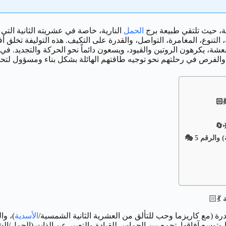
مة، حيث تلتقي طبيعة برج
الحمل
النارية، خاصة في عشريته الثانية التي 
م الحرية، التنوع، المغامرة، التواصل، والقدرة على التكيف. هذه التوليفة ت
عشة، يكرهون الروتين والقيود، ويسعون دائماً نحو الحركة والتجديد. 
 والفرص في رحلتهم نحو توجيه طاقتهم الهائلة بشكل بناء ومسؤول لتح
لرقم 5 🎭
💃🏻
ادرة (مع كاريزما وحب للتألق من العشرية الثانية الشمسية/
الأسدية
ها وتوسع آفاقها. تجمع بين الحماس للقيادة والتعبير عن الذات (الحمل