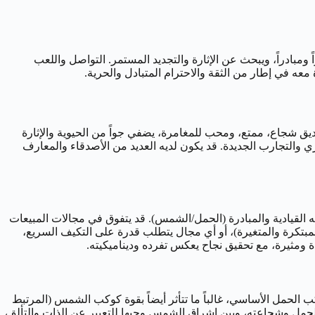
قدر الصدق، العفوية، والانفتاح. قد يكون مغامراً ومبادراً، ويبحث عن الإثارة والتجديد المستمر. التواصل واللعب
عه في إطار من الثقة والاحترام المتبادل والحرية.
خصية اجتماعية ساحرة، حيوية، وقادرة على جذب انتباه الآخرين بسهولة وتكوين صداقات من مختلف الأطياف (5). هو صديق شجاع، ممتع، ومحب للمغامرة، يضفي جواً من الحيوية والإثارة
 والتجارب الجديدة. قد يكون لديه العديد من الأصدقاء والمعارف
وع، الحركة، التواصل، والكثير من الحرية والاستقلالية (5)، مع إمكانية استخدام طاقته القيادية والمبادرة (الحمل/الشمس). قد يتفوق في مجالات المبيعات
المبتكرة والمتغيرة)، أو أي مجال يتطلب قدرة على التكيف السريع،
دة ومثيرة، مع تحقيق نجاح يعكس تفرده وديناميكيته.
قريباً 1-10 أبريل). هذه العشرية، التي يحكمها المريخ كوكب الحمل الأساسي، غالباً ما تتأثر أيضاً بقوة كوكب الشمس (المرتبط
ع الحمل وشجاعته، وبين إشراق الشمس وحبها للتعبير عن الذات والتألق،