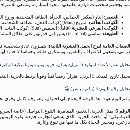
مما يجعلهم شخصيات قيادية بطبيعتها، محبة للمبادرة، وتسعى للاعتراف 
العنصر:
النار (يعكس الحماس، الجرأة، الطاقة المتجددة، وروح الري
الكوكب الحاكم:
المريخ (Mars) (كوكب الفعل، الطاقة، الشجاعة، والمبادرة).
الكوكب الفرعي للعشرية (غالباً):
الشمس (Sun) (كوكب الذات، الحيوية، الإبداع، القيادة، والتألق).
الطبيعة:
أساسي (Cardinal) (يشير إلى قدرتهم على إطلاق المشاريع، أخذ زمام المبادرة، وقيادة التغيير بقوة وحضور لافت).
الصفات العامة لبرج الحمل (العشرية الثانية):
يتميزون عادة بشخصية قوية
درامي. يسعون للاعتراف والتقدير، ويمتلكون طاقة وحماساً لا حدود لهم
تحليل علم الأعداد لمولود 5 أبريل/نيسان: حرية وتنوع وديناميكية الرقم 5
يحمل تاريخ الميلاد، 5 أبريل، اهتزازاً رقمياً نقياً وقوياً يرتبط بالحرية، التغيير، المغامرة، والتواصل، حيث أن يوم الميلاد هو
تحليل رقم اليوم: 5 (رقم مباشر)
🧐
رقم اليوم هو 5. هذا الرقم لا يحتاج إلى اختزال، وهو رقم كامل وقوي بحد ذاته، ويمثل جوهر طاقة هذا اليوم.
الرقم 5:
يمثل الحرية، التغيير، المغامرة، التنوع، التواصل (خاصة السر
بارعين، ومحبين للحياة بكل ما فيها من تنوع وإثارة.