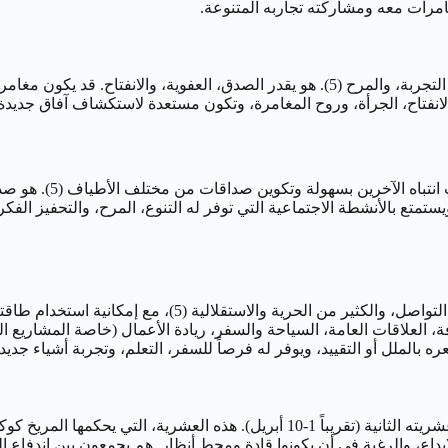
امرات معه ومشاركته تجاربه المتنوعة.
حياته الجنسية تمزج بين شغف الحمل الناري والمباشر، مع حب للتنوع، التجربة، والمرح (5). هو ي
لانفتاح، الجرأة، وروح المغامرة، وتكون مستعدة لاستكشاف آفاق جديدة م
يتمتع رجل 5 أبريل بش
 بالأنشطة الاجتماعية التي توفر له التنوع، المرح، والتحفيز الفكري
مهنياً، ينجذب رجل هذا اليوم إلى المجالات التي توفر له التن
فة، العلاقات العامة، السياحة والسفر، ريادة الأعمال (خاصة المشاريع 
ه بالملل أو التقييد، ويوفر له فرصاً للسفر، التعلم، وتجربة أشياء جدي
مواليد الخامس من أبريل ينتمون بثبات إلى برج الحمل، ويقعون ضمن عشريته الثانية (ت
الإبداع، والرغبة في أن يكونوا قادة ومحط أنظار. هم يجمعون بين اندفا