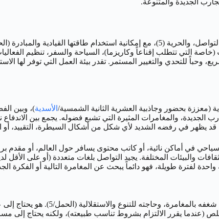
تجارب الجديدة والمتنوعة.
مهنياً، تتألق امرأة هذا اليوم في المجالات التي توفر لها التنوع، الحركة، التواصل، والحرية
ت (خاصة التي تتطلب إقناعاً وكاريزما)، السياحة والسفر، تنظيم الفعال
 وحباً للتحدي والتغيير المستمر. تقدر بيئة العمل التي توفر لها الاستق
ادية (معززة بحضور وجاذبية العشرية الثانية الشمسية/
الأسدية
)، وبين الف
ة، التجارب الجديدة، والمغامرات المثيرة التي تشبع فضوله. يجمع بين الاند
ات والبيئات المختلفة. يجيد التواصل بلغات متعددة (أو على الأقل لدي
حدة لفترة طويلة، فهو دائماً يبحث عن المغامرة التالية أو الفكرة الجد
في علاقاته العاطفية، يبحث رجل 5 أبريل 
و مخلص (عندما يقرر الالتزام بشروط تناسب طبيعته)، ولكنه يحتاج إلى م