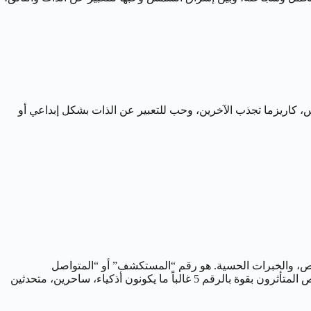
س، كاريزما تجذب الآخرين، وحب للتعبير عن الذات بشكل إبداعي أو
الفرص، والخبرات الحسية. هو رقم “المستكشف” أو “المتواصل
الديناميكي” أو “باحث الحرية” الذي يسعى لتجارب جديدة، يكره الروتين والقيود، ويزدهر في بيئات متغيرة تتطلب مرونة وسرعة بديهة. الأشخاص المتأثرون بقوة بالرقم 5 غالباً ما يكونون أذكياء، ساحرين، متحدثين