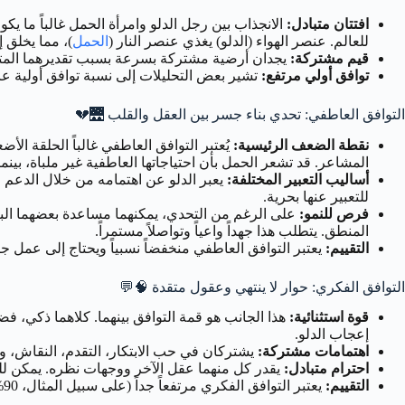
افتتان متبادل:
الانجذاب بين رجل الدلو وامرأة الحمل غالباً ما يكون
للعالم. عنصر الهواء (الدلو) يغذي عنصر النار (
الحمل
)، مما يخلق إ
قيم مشتركة:
يجدان أرضية مشتركة بسرعة بسبب تقديرهما المتباد
توافق أولي مرتفع:
تشير بعض التحليلات إلى نسبة توافق أولية عالية جداً بينهما، تصل أح
التوافق العاطفي: تحدي بناء جسر بين العقل والقلب 🌉💔
نقطة الضعف الرئيسية:
يُعتبر التوافق العاطفي غالباً الحلقة ا
المشاعر. قد تشعر الحمل بأن احتياجاتها العاطفية غير ملباة، بين
أساليب التعبير المختلفة:
يعبر الدلو عن اهتمامه من خلال الدعم ال
للتعبير عنها بحرية.
فرص للنمو:
على الرغم من التحدي، يمكنهما مساعدة بعضهما البعض
المنطق. يتطلب هذا جهداً واعياً وتواصلاً مستمراً.
التقييم:
يعتبر التوافق العاطفي منخفضاً نسبياً ويحتاج إلى عمل جاد (على سبيل المث
التوافق الفكري: حوار لا ينتهي وعقول متقدة 🧠💬
قوة استثنائية:
هذا الجانب هو قمة التوافق بينهما. كلاهما ذكي، ف
إعجاب الدلو.
اهتمامات مشتركة:
يشتركان في حب الابتكار، التقدم، النقاش، وا
احترام متبادل:
يقدر كل منهما عقل الآخر ووجهات نظره. يمكن للدل
التقييم:
يعتبر التوافق الفكري مرتفعاً جداً (على سبيل المثال، 90% أو حتى 100% في بعض التحليلات).