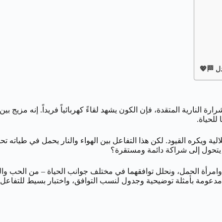
دل 🏁💖
ارة النارية المتقدة، فإن الكون يشهد لقاءً كهربائياً فريداً. إنه مزيج ب
للحياة.
لالية ويكره القيود. لكن هذا التفاعل بين الهواء والنار يحمل في طياته 
ن يتحول إلى شراكة دائمة ومستقرة؟
رأة الحمل، ونحلل توافقهما في مختلف جوانب الحياة – من الحب وال
اج، مدعومة بأمثلة توضيحية وجدول لنسب التوافق، واختبار بسيط للتفاع