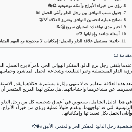
رؤى من خبراء الأبراج وأمثلة توضيحية 🔮🎭
جدول نسب التوافق بين رجل الدلو وأنثى الحمل 📊
نصائح عملية لتحسين التوافق وتعزيز العلاقة 💡🤝
اختبر مدى توافقك: استبيان سريع 🤔📝
أسئلة شائعة وإجاباتها ❓✅
خاتمة: مستقبل علاقة الدلو والحمل: إمكانيات لا محدودة مع الفهم المتبا
مقدمة 📜
عندما يلتقي رجل برج الدلو، المفكر الهوائي الحر، بامرأة برج الحمل، الشر
رؤية الدلو المستقبلية وغير التقليدية وشجاعة الحمل المباشرة وحماسها 
تعد هذه العلاقة بمغامرات لا تنتهي وإثارة مستمرة، فكلاهما يقدر الاستق
تعبيرهما عن مشاعرهما واحتياجاتهما. هل يمكن لهذا المزيج المتفجر أ
في هذا الدليل الشامل، سنغوص في أعماق شخصية كل من رجل الدلو وام
الرئيسية التي قد تواجههما، ونقدم حلولاً عملية ورؤى من خبراء الأبر
وأنثى الحمل
بكل تعقيداتها وإمكانياتها.
شخصية رجل الدلو: المفكر الحر والمتمرد الأنيق 🌬️💡