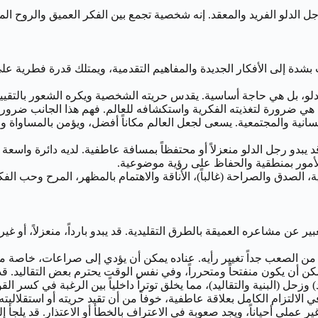
رجل الدلو الفريد والمعقد. إنه شخصية تجمع بين الفكر العميق والروح ا
 بشدة إلى الأفكار الجديدة والمفاهيم التقدمية، ويمتلك قدرة فطرية على
لو، بل هي حاجة أساسية. يقدس حريته الشخصية ويكره الشعور بالتقييد أ
هي ضرورة لتغذيته الفكرية واستكشافه للعالم. فهم هذا الجانب ضرور
الإنسانية والمجتمعية. يسعى لجعل العالم مكاناً أفضل، ويؤمن بالمساواة
 يبدو رجل الدلو منعزلاً أو محتفظاً بمسافة عاطفية. لديه دائرة واسعة
الأمور بمنطقية والحفاظ على رؤية موضوعية.
ية، الصدق والصراحة (غالباً)، الأناقة والاهتمام بالمظهر، المرح وحب 
 عن مشاعره العميقة بالطرق التقليدية. قد يبدو بارداً، منعزلاً، أو غير م
 من الصعب جداً تغيير رأيه. عناده يمكن أن يؤدي إلى صراعات، خاصة مع
يمكن أن يكون منفتحاً ومتحرراً، وفي نفس الوقت يحترم بعض التقاليد. قد ي
 وزحل (البنية والتقاليد)، مما يخلق توتراً داخلياً بين الرغبة في كسر ا
 الالتزام الكامل بعلاقة عاطفية، خوفاً من أن تقيد حريته أو استقلاليته.
 عملي أحياناً، ويجد صعوبة في الاعتراف بالخطأ أو الاعتذار. قد يلجأ 