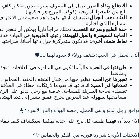
الاندفاع ونفاد الصبر:
تميل إلى التصرف بسرعة دون تفكير كافٍ في ا
نابع من طبيعتها المريخية (كوكب المريخ هو حاكمها).
العناد وحب الجدال:
تتمسك بآرائها بقوة وتجد صعوبة في الاعتراف ب
بمسارها الذي اختارته.
حدة الطبع وسرعة الغضب:
تمتلك مزاجاً نارياً ويمكن أن تنفجر غض
الحاجة للسيطرة والميل للهيمنة:
رغبتها الطبيعية في القيادة قد ت
نقاط ضعف أخرى:
قد تكون متمركزة حول ذاتها أحياناً، صراحتها
أنثى الحمل في الحب: شغف وولاء لا حدود لهما ❤️‍🔥🛡️
طريقتها في الحب:
غالباً ما تكون هي المبادرة في العلاقات، تنجذ
وطاقتها.
تعبيرها عن الحب:
تظهر حبها من خلال الشغف المتقد، الحماس، ال
تحدياتها في الحب:
اندفاعها قد يقودها لارتكاب أخطاء في العلاقة. 
تصطدم بحاجة الشريك للمساحة، خاصة مع رجل الدلو. على الرغم م
مسامحتها بسهولة عند التعرض لجرح عميق يشير إلى هذه الهشاشة
توافق رجل الدلو وأنثى الحمل: رقصة الهواء والنار الآسرة 💃🕺
الآن بعد أن فهمنا طبيعة كل برج على حدة، يمكننا استكشاف كيف تتفاعل 
الانجذاب الأولي: شرارة فورية بين الفكر والحماس ✨⚡