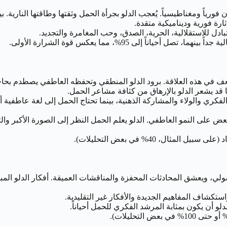
 فورياً ومغناطيسياً. يُعجب الدلو بجرأة الحمل وثقتها وطاقتها النارية. ب
ثارة فورية وديناميكية متقدة.
ل للاستقلالية، الحرية، الصدق، وحب المغامرة والتجديد.
ياناً إلى 95%، مما يعكس قوة الشرارة الأولى.
لأضعف في هذه العلاقة. برود الدلو المنطقي وتحفظه العاطفي يصطدم بح
ما قد يشعر الدلو بالإرهاق من كثافة مشاعر الحمل.
فكري والولاء والمشاركة الذهنية، بينما تحتاج الحمل إلى لغة عاطفية أك
 على النمو العاطفي. الدلو يعلم الحمل النظر إلى الصورة الأكبر وال
ال، 40% في بعض التحليلات).
ضولي، ويعشق المحادثات المحفزة والمناقشات العميقة. أفكار الدلو المب
ستكشاف المفاهيم الجديدة والأفكار غير التقليدية.
و أن يكون بمثابة المرشد الفكري للحمل أحياناً.