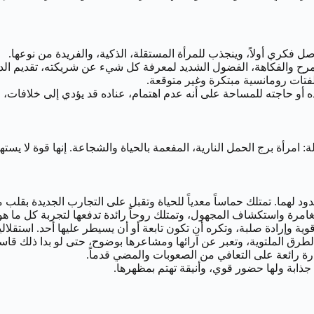
واصل فكري أولاً، وينجذب للمرأة المستقلة، الذكية، والفريدة من نوعها.
رح والفكاهة، الفضول الشديد لمعرفة كل شيء عن شريكته، تقديم الدعم
فتات رومانسية مبتكرة وغير متوقعة.
ده أو حاجته للمساحة على أنه عدم اهتمام، عناده قد يؤدي إلى خلافات، 
رأة برج الحمل النارية، المفعمة بالحياة والشجاعة. إنها قوة لا يستها
ود لهما. تمتلك حماساً معدياً للحياة وتقبل على التجارب الجديدة بقلب م
امرة واستكشاف المجهول، وتمتلك روحاً رائدة تدفعها لتجربة كل ما هو 
ية وإرادة صلبة، وتكره أن تكون تابعة أو أن يسيطر عليها أحد. استقلال
رق الملتوية، وتعبر عن آرائها ومشاعرها بوضوح، حتى لو بدا ذلك قاسياً أ
درة رائعة على التعافي من الصعوبات والمضي قدماً.
ذابة ولها حضور قوي، وأنيقة تهتم بمظهرها.