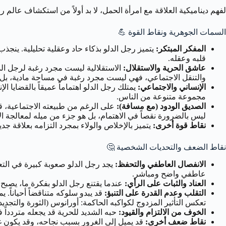
لفهم ديناميكية العلاقة مع امرأة الحمل، لا بد أولاً من استكشاف عالم 
السمات الجوهرية ونقاط القوة 💪
المفكر المبتكر:
يتميز رجل الدلو بذكاء حاد وعقلية تحليلية. ينجذب
قلبه وعقله.
عاشق الحرية والاستقلال:
الاستقلالية ليست مجرد رغبة لرجل الد
والتنقل الاجتماعي، فهي ليست مجرد رغبة في مساحة مادية، بل 
الإنساني والاجتماعي:
يمتلك رجل الدلو اهتماماً عميقاً بالقضايا 
مجموعة متنوعة من الناس.
الصديق الودود (مع مسافة):
على الرغم من طبيعته الاجتماعية، قد
ليس بالضرورة نقصاً في الاهتمام، بل هو جزء من ميله لمعالجة 
نقاط قوة أخرى:
يتميز بالإخلاص والولاء بمجرد التزامه بعلاقة جد
نقاط الضعف والتحديات الشخصية 🤔
الانفصال العاطفي والتحفظ:
يجد رجل الدلو صعوبة كبيرة في التعبير
عاطفي واضح ومباشر.
العناد والثبات على الرأي:
عندما يقتنع رجل الدلو بفكرة ما، يصبح
التقلب وعدم القدرة على التنبؤ:
قد يبدو سلوكه متناقضاً أحياناً. 
تعكس التأثير المزدوج لكواكبه الحاكمة: أورانوس (الثورة والتجديد)
الخوف من الالتزام والقيود:
حبه الشديد للحرية قد يجعله متردداً في
نقاط ضعف أخرى:
قد يميل إلى الغرور بسبب نجاحه، وقد يكون غير