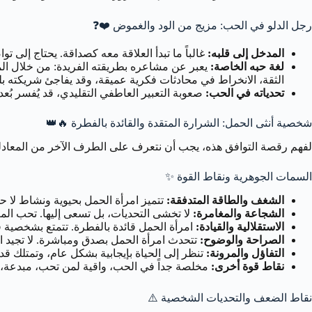
رجل الدلو في الحب: مزيج من الود والغموض ❤️❓
المدخل إلى قلبه:
غالباً ما تبدأ العلاقة معه كصداقة. يحتاج إلى ت
لغة حبه الخاصة:
يعبر عن مشاعره بطريقته الفريدة: من خلال الم
الثقة، الانخراط في محادثات فكرية عميقة، وقد يفاجئ شريكته بل
تحدياته في الحب:
صعوبة التعبير العاطفي التقليدي، قد يُفسر بُع
شخصية أنثى الحمل: الشرارة المتقدة والقائدة بالفطرة 🔥👑
لفهم رقصة التوافق هذه، يجب أن نتعرف على الطرف الآخر من المعادلة: ام
السمات الجوهرية ونقاط القوة ✨
الشغف والطاقة المتدفقة:
تتميز امرأة الحمل بحيوية ونشاط لا حد
الشجاعة والمغامرة:
لا تخشى التحديات، بل تسعى إليها. تحب المغ
الاستقلالية والقيادة:
امرأة الحمل قائدة بالفطرة. تتمتع بشخصية قو
الصراحة والوضوح:
تتحدث امرأة الحمل بصدق ومباشرة. لا تجيد الط
التفاؤل والمرونة:
تنظر إلى الحياة بإيجابية بشكل عام، وتمتلك ق
نقاط قوة أخرى:
مخلصة جداً في الحب، واقية لمن تحب، مبدعة، ج
نقاط الضعف والتحديات الشخصية ⚠️