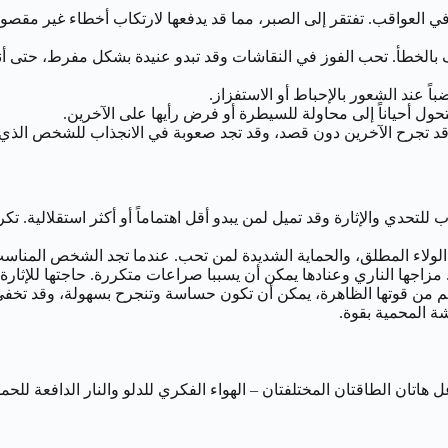
لعواقب. تفتقر إلى الصبر، مما قد يدفعها لارتكاب أخطاء غير مقصودة. ه
الخطأ. تحب الفوز في النقاشات وقد تبدو عنيدة بشكل مفرط، حتى أنها تو
باً عند الشعور بالإحباط أو الاستفزاز.
تحول أحياناً إلى محاولة للسيطرة أو فرض رأيها على الآخرين.
 قد تجرح الآخرين دون قصد، وقد تجد صعوبة في الانجذاب للشخص الذي يظه
ب للتحدي والإثارة وقد تميل لمن يبدو أقل اهتماماً أو أكثر استقلالية
ولاء المطلق، والحماية الشديدة لمن تحب. عندما تجد الشخص المناسب
مزاجها الناري وعنادها يمكن أن يسببا صراعات متكررة. حاجتها للإثارة ق
ن قوتها الظاهرة، يمكن أن تكون حساسة وتنجرح بسهولة، وقد تخفي ضعف
 المحمية بقوة.
هاتان الطاقتان المختلفتان – الهواء الفكري للدلو والنار الدافعة للح