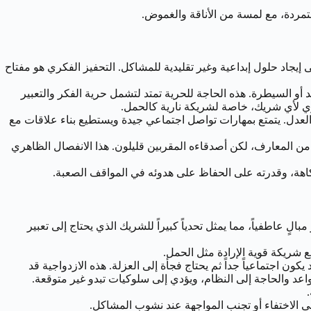
لمتمردة، مع لمسة من الأناقة والغموض.
 إيجاد حلول إبداعية وغير تقليدية للمشاكل. التحفيز الفكري هو مفتاح
و السيطرة. هذه الحاجة للحرية تمتد لتشمل حرية الفكر والتعبير
ي لأي شريك، خاصة لشريكة نارية كالحمل.
 والعدل. يتمتع بمهارات تواصل اجتماعي جيدة ويستطيع بناء علاقات مع
 من المعارف، لكن أصدقاءه المقربين قليلون. هذا الانفصال الظاهري
الفكاهة، وقدرته على الحفاظ على هدوئه في المواقف الصعبة.
بالٍ عاطفياً، مما يمثل تحدياً كبيراً للشريك الذي يحتاج إلى تعبير
 شريكة قوية الإرادة مثل الحمل.
كون اجتماعياً جداً ثم يحتاج فجأة إلى العزلة. هذه الازدواجية قد
لقواعد والحاجة إلى النظام، ويؤدي إلى سلوكيات تبدو غير متوقعة.
إلى الاختفاء أو تجنب المواجهة عند نشوب المشاكل.