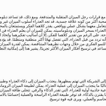
 قرارات رجل الميزان المتقلبة والمندفعة. ومع ذلك، قد تساعد دبلوما
ة أكثر من كونه علاقة جسدية. قد تجد العذراء أسلوب الميزان غير واضح
لتعامل معهما بشكل عملي وواقعي. يقدر كلاهما الفكر ويستمتعان بالمحادثا
راء بسحر الميزان ودبلوماسيته. يمكن للميزان أن يعلم العذراء فن الت
حة. على الرغم من تقدير كلاهما للفكر، إلا أن أساليب تفكيرهما واتخاذ ا
نه تردد من قبل العذراء، التي تفضل نهجًا أكثر منطقية ومنظمًا. قد يؤ
 للنمو الفكري من خلال وجهات نظرهما المتناقضة. يمكن لقدرة الميزان
 تساعد في ترسيخ أفكار الميزان الأكثر تجريدًا. يشير هذا إلى إمكانية التع
لى الشريكة التي تهتم بمظهرها. ينجذب الميزان إلى ذكاء العذراء وطبيعت
البًا ما ينجذب الميزان إلى عملية العذراء. يمكن لطبيعة الميزان الروم
جاذبية أولية للعذراء، التي تقدر الذكاء والرقي. تتجلى طاقة الميزان ا
ن بالذكاء. قد توفر طبيعة العذراء الراسخة والعملية إحساسًا بالاستقر
 الحاسم والعملي، ويرى فيه قوة ترسيخ.