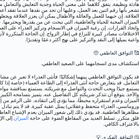
هادئة ونظيفة. يتفق كلاهما على معنى الحياة وجدية التعايش والتعامل م
تشعر بأنها رقم اثنين بعد العمل، وعليها أن تحد من نقدها عندما تفقد 
العلاقة. إن حبهما للعمل والعائلة والأطفال يمكن أن يعزز العلاقة ويجع
الميزان المحبة للحياة والعاطفية، التي تبحث عن من يقدرها ويحترمها. ع
واتخاذ القرارات. إن رغبة الميزان في الانسجام وتركيز العذراء على الع
الاختلافات مصادر كبيرة للنزاع في إطار الزواج. إن الحاجة المتكررة لأن
واعية بميلها إلى النقد والتركيز على نهج أكثر دعمًا وتقديرًا.
🥰 التوافق العاطفي 🥺
استكشاف مدى انسجامهما على الصعيد العاطفي.
قد يكون التوافق العاطفي بينهما إشكاليًا؛ فأنثى العذراء لا تعبر عن م
التعامل. قد يتعارض حاجة أنثى العذراء إلى الطاعة العمياء (خاصة إذا ك
يستمع جيدًا ويحب التحدث والتواصل مع شريكته. يستمتع بمناقشة موا
والأخذ. يتوقع أن تتذكر شريكته كل التفاصيل عنه. يتميز بتسامحه الكبي
الميزان وعدم استقراره محبطًا، مما يؤدي إلى انتقاده، على الرغم من إ
ورومانسي، العذراء متحفظ وعقلاني) يمثل عقبة كبيرة. قد لا يتم تبادل 
مظاهرها العاطفية. قد يؤدي ذلك إلى شعور الميزان بعدم الإشباع العاط
قلق متكرر. تسلط العديد من المقاطع الضوء على حاجة
الميزان
إلى الإ
بالاعتراف الكافي.
🤔 التوافق الفكري 💡