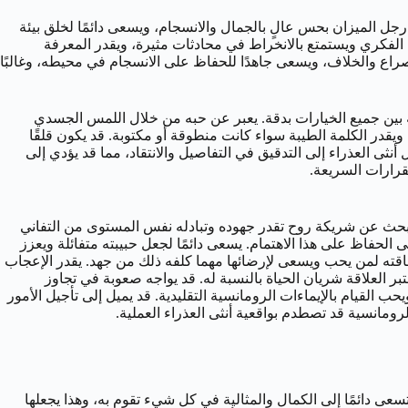
رجل الميزان بحس عالٍ بالجمال والانسجام، ويسعى دائمًا لخلق بيئة
ه الفكري ويستمتع بالانخراط في محادثات مثيرة، ويقدر المعرفة
لصراع والخلاف، ويسعى جاهدًا للحفاظ على الانسجام في محيطه، وغالبًا
ة بين جميع الخيارات بدقة. يعبر عن حبه من خلال اللمس الجسدي
ويقدر الكلمة الطيبة سواء كانت منطوقة أو مكتوبة. قد يكون قلقًا
نثى العذراء إلى التدقيق في التفاصيل والانتقاد، مما قد يؤدي إلى
لقرارات السريعة.
يبحث عن شريكة روح تقدر جهوده وتبادله نفس المستوى من التفاني
الحفاظ على هذا الاهتمام. يسعى دائمًا لجعل حبيبته متفائلة ويعزز
 طاقته لمن يحب ويسعى لإرضائها مهما كلفه ذلك من جهد. يقدر الإعجاب
بر العلاقة شريان الحياة بالنسبة له. قد يواجه صعوبة في تجاوز
 القيام بالإيماءات الرومانسية التقليدية. قد يميل إلى تأجيل الأمور
الرومانسية قد تصطدم بواقعية أنثى العذراء العملية.
 تسعى دائمًا إلى الكمال والمثالية في كل شيء تقوم به، وهذا يجعلها