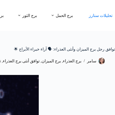
لتجاوز
لى
لمحتوى
تحليلات ستارز
برج الحمل
برج الثور
بر
توافق رجل برج الميزان وأنثى العذراء: 🗣️ آراء خبراء الأبراج 🌟
سامر
برج العذراء
,
برج الميزان
,
توافق أنثى برج العذراء
,
ت