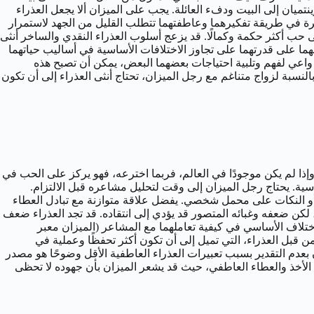
تميان إلى البيت ودفء العائلة. يجب على الميزان ألا يجعل العذراء
غيرة في طريقة تفكيرهما وعاطفتهما تتطلب القليل من الجهد لاستمرار
إلى حب أكثر حكمة وكمالًا. قد يزعج أسلوب العذراء النقدي والساخر أنثى
جهما على قدرتهما على تجاوز الاختلافات الأساسية في أساليب حياتهما
د واعي لفهم وتلبية احتياجات بعضهما البعض، يمكن أن تصبح هذه
بالنسبة لزواج متناغم مع رجل الميزان، تحتاج أنثى العذراء إلى أن تكون
 وإذا لم يكن موجودًا في العالم، فربما اخترعه، فهو يركز على الحب في
اسية. يحتاج رجل الميزان إلى وقت لتحليل مشاعره قبل الالتزام.
أو النكات على محمل شخصي. يفضل علاقة متوازنة مع تبادل العطاء
 لكن ضعفه وغبائه المتصور قد يؤدي إلى انتقاده. قد تجد العذراء ضعف
لاختلاف الأساسي في كيفية تعاملهما مع المشاعر (الميزان معبر
ن قبل العذراء، التي تميل إلى أن تكون أكثر تحفظًا وعملية في
بعدم التقدير بسبب تعبيرات العذراء العاطفية الأقل وضوحًا هو مصدر
 الأخذ والعطاء العاطفي، حيث قد يشعر الميزان بأن جهوده لا تحظى