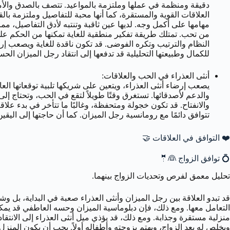
دقيقة ومنظمة في عملها وملتزمة بالمواعيد. تتصف بالصدق والأمانة 
العلاقات القوية والمستقرة، كما أنها محبة للتفاصيل وملتزمة بالقو
مهامها على أكمل وجه. لديها عين ثاقبة وتنتبه لأدق التفاصيل، م
من تحب. تمتلك طريقة تفكير منطقية للغاية تمكنها من الحكم عل
النظام والترتيب وتكره الفوضى. قد تكون ناقدة للغاية ويصعب إر
للكمال وطبيعتها التحليلية قد تدفعها إلى انتقاد رجل الميزان الح
أنثى العذراء في الحب والعلاقات:
يصعب إرضاء أنثى العذراء، ويتعين على شريكها تلبية توقعاتها العا
والدعم لأصدقائها. تستغرق وقتًا طويلاً لتقع في الحب، وتحتاج إلى
والانفتاح. قد تكون خجولة ومتحفظة، وغالبًا ما تتأخر في بدء علاق
تتوافق دائمًا مع رومانسية رجل الميزان. كما أن حاجتها إلى اليقي
❤️ التوافق في العلاقات 🤝
💍 توافق الزواج 👰🤵
تحليل معمق لفرص وتحديات الزواج بينهما.
قد تبدو العلاقة بين رجل الميزان وأنثى العذراء صعبة في البداية، بل و
التعامل معها. ومع ذلك، فإن دبلوماسية الميزان وحسه العاطفي قد يمكن
منزلية مستقرة وجذابة. ومع ذلك، قد يؤذي ميل أنثى العذراء إلى الانتقاد
ويخلص له بعد الزواج، ويهتم بزوجته وأطفاله أولاً. يجب أن يكون المنز