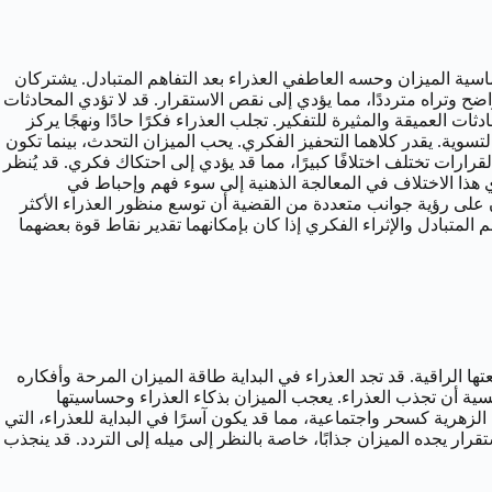
سية الميزان وحسه العاطفي العذراء بعد التفاهم المتبادل. يشتركان
 وتراه مترددًا، مما يؤدي إلى نقص الاستقرار. قد لا تؤدي المحادثات
ت العميقة والمثيرة للتفكير. تجلب العذراء فكرًا حادًا ونهجًا يركز
سوية. يقدر كلاهما التحفيز الفكري. يحب الميزان التحدث، بينما تكون
لقرارات تختلف اختلافًا كبيرًا، مما قد يؤدي إلى احتكاك فكري. قد يُنظر
دي هذا الاختلاف في المعالجة الذهنية إلى سوء فهم وإحباط في
 على رؤية جوانب متعددة من القضية أن توسع منظور العذراء الأكثر
لم المتبادل والإثراء الفكري إذا كان بإمكانهما تقدير نقاط قوة بعضهما
ها الراقية. قد تجد العذراء في البداية طاقة الميزان المرحة وأفكاره
انسية أن تجذب العذراء. يعجب الميزان بذكاء العذراء وحساسيتها
لزهرية كسحر واجتماعية، مما قد يكون آسرًا في البداية للعذراء، التي
ار يجده الميزان جذابًا، خاصة بالنظر إلى ميله إلى التردد. قد ينجذب