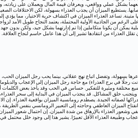
عهما بشكل عملي وواقعي، ويعرفان قيمة المال ويعملان على زيادته، وين
أعصابها. يستطيع الميزان أن يجذب العذراء بسهولة، لكن الاختلافات الص
لها متينة. تساعد العذراء الميزان في اكتشاف حرية الاختيار، مما يؤدي 
لى الرغم من الجاذبية الأولية المحتملة، يعتمد النجاح طويل الأمد لزوا
ملية يمكن أن يكونا متكاملين إذا تم إدارتهما بشكل جيد، ولكن بدون جه
 تقلل العذراء من انتقادها تشير إلى أن هذا عامل حاسم لنجاح العلاقة. 
شاعرها بسهولة، وتفضل اتباع نهج عقلاني. بينما يحب رجل الميزان الحب،
انت رجلًا في برج العذراء) مع حاجة رجل الميزان إلى الإعجاب والدبلوم
ضيع مختلفة ومثيرة للتفكير. حساس في الحب وقد يأخذ بعض الكلمات 
ر ويتجنب خلق المشاكل. قد ينجذب الميزان في البداية إلى سحر العذراء،
دراكها لصفاته الجيدة. يصطدم رومانسية الميزان بواقعية العذراء. إن ا
انفتاح الميزان العاطفي وحاجته إلى التعبير الرومانسي بنفس الطريقة م
في وشعور العذراء بالإرهاق من شدة الميزان. إن احتمال شعور الميزان 
عجاب وطبيعة العذراء الأقل تعبيرًا. يشير هذا إلى وجود خلل محتمل في