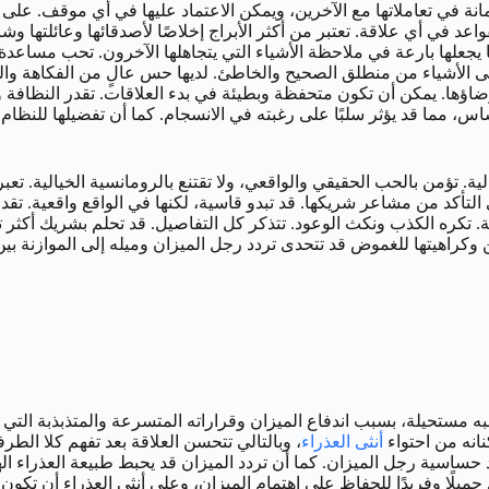
في تعاملاتها مع الآخرين، ويمكن الاعتماد عليها في أي موقف. على الرغم
اعد في أي علاقة. تعتبر من أكثر الأبراج إخلاصًا لأصدقائها وعائلتها وشر
ما يجعلها بارعة في ملاحظة الأشياء التي يتجاهلها الآخرون. تحب مساعد
ى الأشياء من منطلق الصحيح والخاطئ. لديها حس عالٍ من الفكاهة والط
ضاؤها. يمكن أن تكون متحفظة وبطيئة في بدء العلاقات. تقدر النظافة و
ساس، مما قد يؤثر سلبًا على رغبته في الانسجام. كما أن تفضيلها للنظام
لية. تؤمن بالحب الحقيقي والواقعي، ولا تقتنع بالرومانسية الخيالية. ت
 التأكد من مشاعر شريكها. قد تبدو قاسية، لكنها في الواقع واقعية. تقد
ة. تكره الكذب ونكث الوعود. تتذكر كل التفاصيل. قد تحلم بشريك أكثر تع
ن وكراهيتها للغموض قد تتحدى تردد رجل الميزان وميله إلى الموازنة بين
شبه مستحيلة، بسبب اندفاع الميزان وقراراته المتسرعة والمتذبذبة التي 
انه من احتواء
أنثى العذراء
، وبالتالي تتحسن العلاقة بعد تفهم كلا الطر
 حساسية رجل الميزان. كما أن تردد الميزان قد يحبط طبيعة العذراء الها
ل جميلًا وفريدًا للحفاظ على اهتمام الميزان، وعلى أنثى العذراء أن ت