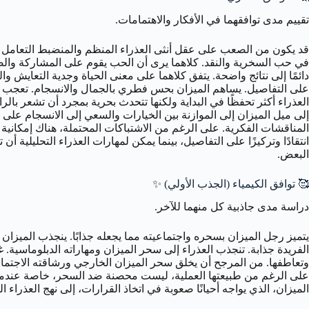
تقييم مدى توافقهما في الأفكار والاهتمامات.
قد يكون من الصعب على عقل أنثى العذراء المنظم والمنضبط التعامل مع
في حب السخرية والنقد. كلاهما يرى أن الحب يقوم على المشاركة والصحب
دائمًا إلى نتائج واضحة. يتفق كلاهما على معنى الحياة وجدية التعايش وا
على التفاصيل. يساهم الميزان بحس فطري بالجمال والانسجام. تعجب العذ
العذراء أكثر تحفظًا في البداية ولكنها تتحدث بحرية بمجرد أن تشعر بالرا
إلى ميل الميزان إلى الموازنة بين الخيارات والسعي إلى الانسجام على أ
المناقشات الفكرية. على الرغم من الاشتباكات المحتملة، هناك إمكانية
انتقادًا وتركيزًا على التفاصيل، بينما يمكن لمهارات العذراء التحليلية أن
البعض.
🥰 توافق الكيمياء (الجذب الأولي) ✨
دراسة مدى جاذبية كل منهما للآخر.
يتميز رجل الميزان بسحره واجتماعيته مما يجعله جذابًا. ينجذب الميزان إ
الفريدة جذابة. تنجذب العذراء إلى سحر الميزان ومهاراته الدبلوماسية. غ
وتعاطفها. من المرجح أن يخلق سحر الميزان الخارجي ورشاقته الاجتماعية 
على الرغم من طبيعتها العملية، ليست محصنة ضد السحر، خاصة عندما يقتر
الميزان، الذي يواجه أحيانًا صعوبة في اتخاذ القرارات، إلى نهج العذراء