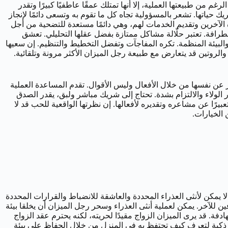
 من طبيعتها العملية، إلا أنها تمتلك عمقًا عاطفيًا كبيرًا وتقدر
يك حياتها. تشعر بالمسؤولية تجاه كل ما تقوم به وتسعى دائمًا لإنجاز
ة الآخرين وتقديم الخدمات لهم، وهي دائمًا مستعدة للتضحية من أجل
رافة. تعتبر حلّالة مشاكل ممتازة بفضل عقلها التحليلي. تعشق
البيئة المنظمة. تكره المفاجآت وتفضل التخطيط والتنظيم. إن سعيها
 والروتين قد يتعارض مع طبيعة رجل الميزان الأكثر مرونة وتلقائية.
عبر عن نفسها من خلال الأفعال وليس الأقوال. تقدم المساعدة العملية
ر الولاء والالتزام بشدة. تحتاج إلى شريك مباشر ولبق، يقدر الصدق
بيرًا عن مشاعره وتقديره لأفعالها. إن نظرتها الواقعية للحب قد لا
 الخيارات.
لا يمكن لأنثى العذراء المحددة والعاشقة للانضباط والقرارات المحددة
فين للآخر. يمكن لعملية أنثى العذراء وسحر رجل الميزان أن يخلقا بيئة
دفة. قد يرى الميزان الزواج مقيدًا لحريته، لكنه يحترم عقد الزواج
كون ذكية لتعرف كيف تحتفظ به في المنزل من خلال الحفاظ على بيئة