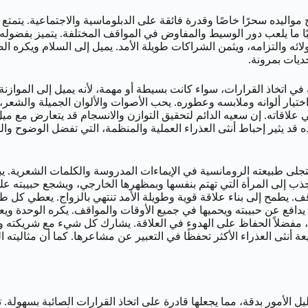
اليده سحرًا خاصًا وقدرة فائقة على الدبلوماسية والاجتماعية. يتمتع 
لبًا ما يلعب دور الوسيط والمفاوض في المواقف المختلفة. يتميز بفضول
ائه والتزامه، ويثمن الشراكات طويلة الأمد. يميل إلى السلام ويكره ا
حديات بمرونة.
ي اتخاذ القرارات، سواء كانت بسيطة أو مهمة، لأنه يميل إلى الموازن
ختيار ألوانه وملابسه وعطوره. يحب الأصوات والألوان الجميلة والشعر، 
لاقاته. إن سعيه الدائم لتحقيق التوازن والانسجام قد يتعارض مع ميل أ
ده قد يثير إحباط أنثى العذراء العملية والمنظمة، التي تفضل الوضوح وا
جلى طبيعته الرومانسية في الإيماءات المدروسة والكلمات الشعرية. 
ذب إلى المرأة التي تهتم بنفسها وبمظهرها الخارجي، ويشجع حبيبته على 
اقف. يطمح إلى بناء علاقة قوية وطويلة الأمد تنتهي بالزواج. يعطي كل
 يدافع عن حبيبته ويحميها في جميع الأوقات والمواقف. يكره الوحدة ويعت
، مفضلاً الحفاظ على الهدوء في العلاقة. يشارك كل شيء مع شريكته ويحب
عة أنثى العذراء الأكثر تحفظًا في التعبير عن مشاعرها. كما أن مثاليته 
حليل الأمور بدقة، مما يجعلها قادرة على اتخاذ القرارات الصائبة بسهولة.