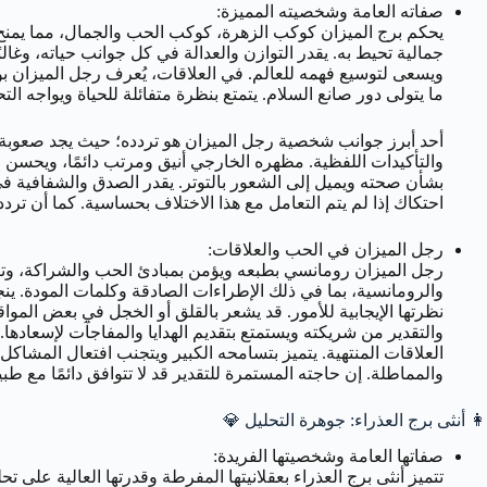
صفاته العامة وشخصيته المميزة:
يحكم برج الميزان كوكب الزهرة، كوكب الحب والجمال، مما يمنح مو
جمالية تحيط به. يقدر التوازن والعدالة في كل جوانب حياته، وغا
ويسعى لتوسيع فهمه للعالم. في العلاقات، يُعرف رجل الميزان بول
ما يتولى دور صانع السلام. يتمتع بنظرة متفائلة للحياة ويواجه الت
أحد أبرز جوانب شخصية رجل الميزان هو تردده؛ حيث يجد صعوبة ف
والتأكيدات اللفظية. مظهره الخارجي أنيق ومرتب دائمًا، ويحسن ا
بشأن صحته ويميل إلى الشعور بالتوتر. يقدر الصدق والشفافية في ع
احتكاك إذا لم يتم التعامل مع هذا الاختلاف بحساسية. كما أن ترد
رجل الميزان في الحب والعلاقات:
رجل الميزان رومانسي بطبعه ويؤمن بمبادئ الحب والشراكة، وتت
والرومانسية، بما في ذلك الإطراءات الصادقة وكلمات المودة. ينج
نظرتها الإيجابية للأمور. قد يشعر بالقلق أو الخجل في بعض المو
والتقدير من شريكته ويستمتع بتقديم الهدايا والمفاجآت لإسعادها.
العلاقات المنتهية. يتميز بتسامحه الكبير ويتجنب افتعال المشاكل
والمماطلة. إن حاجته المستمرة للتقدير قد لا تتوافق دائمًا مع طبي
👩 أنثى برج العذراء: جوهرة التحليل 💎
صفاتها العامة وشخصيتها الفريدة:
تتميز أنثى برج العذراء بعقلانيتها المفرطة وقدرتها العالية على ت