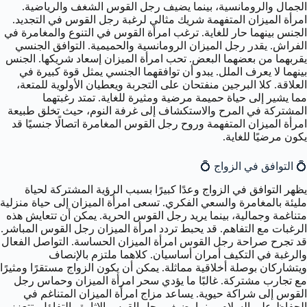
الجمال والرومانسية، بينما يضيف رجل القوس الشغف والرياضية.
امرأة الميزان المتفهمة شريك مثالي لرغبة رجل القوس في التجديد.
الجنس بينهما حار للغاية. ترغب امرأة القوس في التنوع والمغامرة في
الفراش. يقدر رجل الميزان الرومانسية والحميمية. التوافق الجنسي
يقربهما من بعضهما البعض. تحب امرأة الميزان إسعاد شريكها. الجنس
بينهما لا يعرف الملل. يبدو أن توافقهما الجنسي يمثل قوة كبيرة في
العلاقة. كلا البرجين منفتحان على التجربة ويعطيان الأولوية للمتعة،
مما يشير إلى حياة حميمة مرضية ومثيرة للغاية. تمتد رغبتهما
المشتركة في المرح والاستكشاف إلى غرفة النوم، حيث تخلق طبيعة
امرأة الميزان المتفهمة وروح رجل القوس المغامرة اتصالًا جنسيًا قد
يكون مرضيًا للغاية.
💍 التوافق في الزواج 💍
يظهر التوافق في الزواج وعدًا كبيرًا بسبب الرؤية المشتركة لحياة
مليئة بالمغامرة والسعي الفكري. تسعى امرأة الميزان إلى حياة منزلية
متناغمة وجمالية، بينما يريد رجل القوس الحرية. يمكن أن تتعايش هذه
الرغبات مع التفاهم. قد يحبط تردد امرأة الميزان رجل القوس المباشر.
قد تجرح صراحة رجل القوس امرأة الميزان الحساسة. التواصل الفعال
والرغبة في التكيف أمران أساسيان. كلاهما ملتزم بالإنصاف
ويتشاركان بوصلة أخلاقية مماثلة. يمكن أن يكون الزواج مستقرًا ومثيرًا
مع تجارب مشتركة. غالبًا ما يؤدي سحر امرأة الميزان وحماس رجل
القوس إلى شراكة حيوية. يساعد مزاج امرأة الميزان المتناغم في
الحفاظ على السلام، بينما يضيف رجل القوس الإثارة والتفاؤل. تتعزز