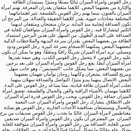
رجل القوس وامرأة الميزان ثنائيًا ممتعًا ومثيرًا. يستمدان الطاقة
والإثارة من بعضهما البعض. كلاهما مثقفان يقدران المعرفة. تهتم امرأة
الميزان بالفنون، بينما يهتم رجل القوس بالفلسفة. تثير اهتماماتهما
المختلفة محادثات حيوية. يقدر كلاهما الحقيقة والعدالة. من المرجح أن
تكون الصداقة إيجابية منذ البداية. برجان منفتحان ومثقفان لديهما
الكثير ليتشاركا فيه. رجل القوس وامرأة الميزان متوافقان للغاية في
الصداقة على المدى الطويل. من السهل على هذين البرجين استمداد
الطاقة من بعضهما البعض. يقدران سرعة البديهة والملاحظات الذكية
لبعضهما البعض. يمكنهما الانسجام بسرعة كبيرة. رجل القوس ودود
ومسلي. تريد امرأة الميزان شريكًا راقيًا ومثقفًا، وهو ما يمكن أن يكون
عليه رجل القوس. لا يتحمل رجل القوس الكذب، وهي صفة تقدرها
امرأة الميزان أيضًا. يقع رجل القوس وامرأة الميزان على بعد برجين
من بعضهما البعض، مما يشكل جانب “التسديس”، وهو جانب سهل
ومريح للصداقة. يشعران وكأنهما روحان توأمان تفهمان بعضهما
البعض. الاتصال بينهما يبدو مثيرًا. التواصل والصداقة سهلان بينهما.
تجلب امرأة الميزان طاقة قيادية، مما يساعد رجل القوس على البدء.
كلاهما مهتمان بالأشياء الراقية والفن والجمال والفلسفة. تعشق امرأة
الميزان حماقة رجل القوس، ويحب رجل القوس قدرة امرأة الميزان
على الانطلاق. يتشارك رجل القوس وامرأة الميزان حب النعمة
والجمال ويستمتعان بمناقشة الأحداث الجارية. رجل القوس هو بمثابة
مغناطيس لامرأة الميزان. غالبًا ما يجذب رجل القوس صديقات من برج
الميزان. من المفترض أن يكون رجل القوس وامرأة الميزان صديقين
جيدين للغاية. الصداقة بين رجل القوس وامرأة الميزان متوافقة للغاية
بشكل عام وغالبًا ما تشكل أساسًا قويًا لأنواع أخرى من العلاقات. يخلق