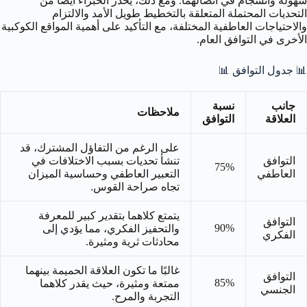
سهولة وانسجام في اتصالهما. ومع ذلك، يحذر الخبراء أيضًا من
التحديات المحتملة المتعلقة بالتخطيط طويل الأمد والالتزام
والاحتياجات العاطفية المختلفة، مع التأكيد على أهمية المواقع الكوكبية
الأخرى في التوافق العام.
📊 جدول التوافق 📊
جانب
نسبة
ملاحظات
العلاقة
التوافق
على الرغم من التفاؤل المشترك، قد
التوافق
تنشأ تحديات بسبب الاختلافات في
75%
العاطفي
التعبير العاطفي وحساسية الميزان
تجاه صراحة القوس.
يتمتع كلاهما بتقدير كبير للمعرفة
التوافق
90%
والتحفيز الفكري، مما يؤدي إلى
الفكري
محادثات ثرية ومثيرة.
غالبًا ما تكون العلاقة الحميمة بينهما
التوافق
85%
ممتعة ومثيرة، حيث يقدر كلاهما
الجنسي
التجربة والمرح.