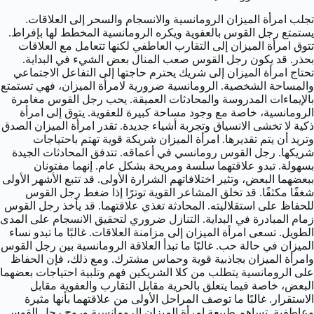
تجلب امرأة الميزان الرومانسية والانسجام والسحر إلى العلاقات.
يستمتع رجل القوس بالعفوية ويكره الرومانسية المخطط لها بإفراط.
تتوق امرأة الميزان إلى التقارب العاطفي لكنها تتعامل مع العلاقات
بحذر. قد يكون رجل القوس صعب المنال بعض الشيء في البداية.
تحتاج امرأة الميزان إلى شريك يحترم حاجتها إلى التفاعل الاجتماعي
والمساحة الشخصية. الرومانسية ضرورية لامرأة الميزان، فهي تستمتع
بالإيماءات المدروسة والمحادثات العميقة. يحب رجل القوس مغامرة
الرومانسية، خاصة مع وجود مساحة كبيرة للعفوية. يتوق إلى امرأة
ذكية لا تخشى الانسياق وتجربة أشياء جديدة. تقدر امرأة الميزان الصدق
وتريد أن يتم تقديرها. امرأة الميزان شريكة قوية تهتم باحتياجات
شريكها. رجل القوس رومانسي في أعماقه. تتدفق المحادثات الجيدة
بسهولة. تبدو علاقتهما سلسة ومريحة بشكل عام. إنهما مفتونان
ببعضهما البعض، وتثير اختلافاتهم الشرارة الأولى. قد تتبع الأشهر الأولى
شغفًا مكثفًا. قد تخلق المشاعر القوية توترًا إذا ضغط رجل القوس
للحفاظ على استقلاليته. المحادثة تغذي علاقتهما. قد يأخذ رجل القوس
زمام المبادرة في البداية. التنازل ضروري لتحقيق الانسجام على المدى
الطويل. تسعى امرأة الميزان إلى مزامنة العلاقات. غالبًا ما تبدو نساء
الميزان في حالة حب. غالبًا ما تبدأ العلاقة الرومانسية بين رجل القوس
وامرأة الميزان بجاذبية قوية وحماس مشترك. ومع ذلك، فإن الحفاظ
على الرومانسية يتطلب من كلا الشريكين فهم وتلبية احتياجات بعضهما
البعض، خاصة فيما يتعلق بالحرية مقابل التقارب والعفوية مقابل
الاستقرار. غالبًا ما توصف المراحل الأولى من علاقتهما بأنها مثيرة
وعاطفية. تساهم طبيعة امرأة الميزان الرومانسية وروح رجل القوس