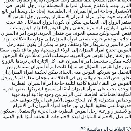
التآزر بينهما بالانفتاح. تشمل المزالق المحتملة تردد رجل القوس في
الاستقرار وحاجة امرأة الميزان إلى الطمأنينة. إيجاد حل وسط أمر بالغ
الأهمية، حيث توفر امرأة الميزان الاستقرار ويضمن رجل القوس ألا
يفتقر الزواج إلى الحماس. يمكن أن يكون الزواج اندماجًا داعمًا حيث
يلتقي التوازن بالمغامرة. يخشى رجل القوس الالتزام، ليس بسبب
نقص الحب ولكن بسبب الخوف من فقدان الحرية. تؤمن امرأة الميزان
بأحلامه وتدعم حريته. تسعى امرأة الميزان إلى مزامنة العلاقات. تريد
امرأة الميزان شريكًا راقيًا ومثقفًا، وهو ما يمكن أن يكون عليه رجل
القوس. تحتاج امرأة الميزان إلى الولاء لترسيخها، وهو ما قد يكون صعبًا
مع رغبة رجل القوس في الحرية. سيتطلب الأمر عملاً من كلا البرجين
لكنه ممكن. ستحصل امرأة الميزان على كل الإثارة التي تريدها بالزواج
من رجل القوس. السؤال هو ما إذا كانت امرأة الميزان ستتمكن من
التحمل مع شريكها القوس مدى الحياة. يمكن لحكمة امرأة الميزان أن
تخلق بعض الانسجام والتوازن في العلاقة. سينجحان معًا إذا تمكن رجل
القوس من البقاء لفترة كافية لتلبية حاجة امرأة الميزان الفطرية
للوحدة. يجب على امرأة الميزان أيضًا أن تسمح لشريكها ببعض الحرية
لمتابعة اهتماماته الخاصة. على الرغم من وجود جاذبية أولية قوية
وحماس مشترك، إلا أن النجاح طويل الأمد في الزواج يتوقف على
قدرتهما على تحقيق التوازن بين حاجة امرأة الميزان إلى الالتزام
والاستقرار ورغبة رجل القوس الفطرية في الحرية والاستقلال. سيكون
التواصل والاحترام المتبادل لهذه الاحتياجات المختلفة أمرًا بالغ الأهمية.
💘 العلاقات الرومانسية 💘