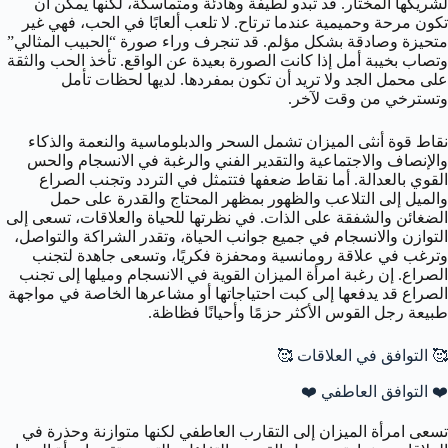
لشريكها المختار. قد تبدو لطيفة وهادئة ومتماسكة، لكنها يمكن أن
تكون مرحة وحميمية عندما ترتاح. لا تلعب ألعابًا في الحب، فهي غير
متحيزة وصادقة بشكل مؤلم. قد تنجرف وراء صورة “الحبيب المثالي”
وتصاب بخيبة أمل إذا كانت الصورة بعيدة عن الواقع. تأخذ الحب والثقة
على محمل الجد ولا تريد أن تكون بمفردها. لديها لحظات تأمل
وتسترخي من وقت لآخر.
نقاط قوة أنثى الميزان تشمل السحر والدبلوماسية والنعمة والذكاء
والإنصاف والاجتماعية والتقدير الفني والرغبة في الانسجام والحس
القوي بالعدالة. أما نقاط ضعفها فتتمثل في التردد وتجنب الصراع
والميل إلى التلاعب والظهور بمظهر المحتاج والقدرة على حمل
الضغائن والشفقة على الذات. في نظرتها للحياة والعلاقات، تسعى إلى
التوازن والانسجام في جميع جوانب الحياة، وتقدر الشراكة والتواصل،
وترغب في علاقة رومانسية ومحفزة فكريًا، وتسعى جاهدة لتجنب
الصراع. إن رغبة امرأة الميزان القوية في الانسجام وميلها إلى تجنب
الصراع قد يدفعها إلى كبت احتياجاتها أو مشاعرها الخاصة في مواجهة
طبيعة رجل القوس الأكثر حزمًا وأحيانًا فظاظة.
🥰 التوافق في العلاقات 🥰
❤️ التوافق العاطفي ❤️
تسعى امرأة الميزان إلى التقارب العاطفي لكنها متوازنة وحذرة في