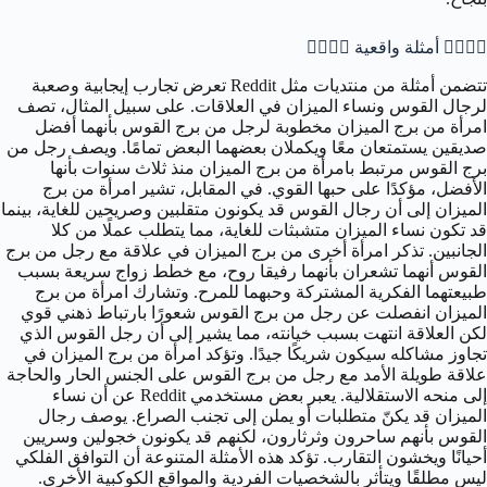
🧑‍❤️‍💋‍🧑 أمثلة واقعية 🧑‍❤️‍💋‍🧑
تتضمن أمثلة من منتديات مثل Reddit تعرض تجارب إيجابية وصعبة
لرجال القوس ونساء الميزان في العلاقات. على سبيل المثال، تصف
امرأة من برج الميزان مخطوبة لرجل من برج القوس بأنهما أفضل
صديقين يستمتعان معًا ويكملان بعضهما البعض تمامًا. ويصف رجل من
برج القوس مرتبط بامرأة من برج الميزان منذ ثلاث سنوات بأنها
الأفضل، مؤكدًا على حبها القوي. في المقابل، تشير امرأة من برج
الميزان إلى أن رجال القوس قد يكونون متقلبين وصريحين للغاية، بينما
قد تكون نساء الميزان متشبثات للغاية، مما يتطلب عملًا من كلا
الجانبين. تذكر امرأة أخرى من برج الميزان في علاقة مع رجل من برج
القوس أنهما تشعران بأنهما رفيقا روح، مع خطط زواج سريعة بسبب
طبيعتهما الفكرية المشتركة وحبهما للمرح. وتشارك امرأة من برج
الميزان انفصلت عن رجل من برج القوس شعورًا بارتباط ذهني قوي
لكن العلاقة انتهت بسبب خيانته، مما يشير إلى أن رجل القوس الذي
تجاوز مشاكله سيكون شريكًا جيدًا. وتؤكد امرأة من برج الميزان في
علاقة طويلة الأمد مع رجل من برج القوس على الجنس الحار والحاجة
إلى منحه الاستقلالية. يعبر بعض مستخدمي Reddit عن أن نساء
الميزان قد يكنّ متطلبات أو يملن إلى تجنب الصراع. يوصف رجال
القوس بأنهم ساحرون وثرثارون، لكنهم قد يكونون خجولين وسريين
أحيانًا ويخشون التقارب. تؤكد هذه الأمثلة المتنوعة أن التوافق الفلكي
ليس مطلقًا ويتأثر بالشخصيات الفردية والمواقع الكوكبية الأخرى.