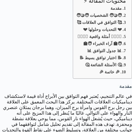
محتويات المقالة ⚡
مقدمة
🧑‍🤝‍🧑 الشخصيات 🧑‍🤝‍🧑
🥰 التوافق في العلاقات 🥰
💔 التحديات وحلولها 💔
🧑‍❤️‍💋‍🧑 أمثلة واقعية 🧑‍❤️‍💋‍🧑
🧑‍🏫 آراء الخبراء 🧑‍🏫
📊 جدول التوافق 📊
📝 اختبار توافق بسيط 📝
🤔 الأسئلة الشائعة 🤔
🎉 خاتمة 🎉
مقدمة
في عالم التنجيم، يُعتبر فهم التوافق بين الأبراج أداة قيمة لاستكشاف
ديناميكيات العلاقات المختلفة. يركز هذا البحث المعمق على العلاقة
بين رجل برج القوس وامرأة برج الميزان، وهما برجان يمثلان عنصري
النار والهواء على التوالي. غالبًا ما يُنظر إلى هذا المزيج على أنه
ديناميكي، حيث يُشعل الهواء نار القوس، مما يوحي بعلاقة نشطة
ومحفزة. تهدف هذه المقالة إلى تقديم تحليل شامل لتوافقهما في
جوانب مختلفة من العلاقة، وتسليط الضوء على نقاط القوة والتحديات