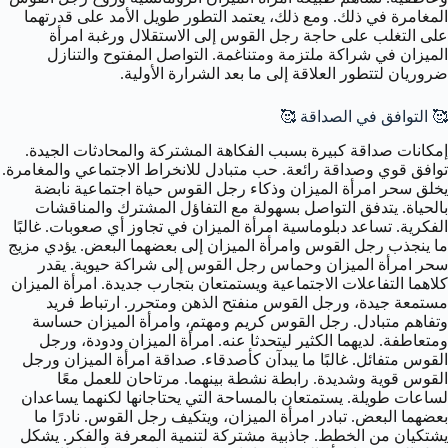
المغامرة في ذلك. ومع ذلك، يعتمد التطور طويل الأمد على قدرتهما
على التغلب على حاجة رجل القوس إلى الاستقلال ورغبة امرأة
الميزان في شراكة ملتزمة ومتناغمة. التواصل المفتوح والتنازل
ضروريان لتتطور العلاقة إلى ما بعد الشرارة الأولية.
🥰 التوافق في الصداقة 🥰
إمكانات صداقة كبيرة بسبب الفكاهة المشتركة والمحادثات الجيدة.
توافق قوي وصداقة رائعة. حب متبادل للانخراط الاجتماعي والمغامرة.
يخلق سحر امرأة الميزان وذكاء رجل القوس حياة اجتماعية نابضة
بالحياة. يتدفق التواصل بسهولة مع التفاؤل المشترك والمناقشات
الفكرية. تساعد دبلوماسية امرأة الميزان في تجاوز أي صعوبات. غالبًا
ما ينجذب رجل القوس وامرأة الميزان إلى بعضهما البعض. يؤدي مزيج
سحر امرأة الميزان وحماس رجل القوس إلى شراكة حيوية. يقدر
كلاهما التفاعلات الاجتماعية ويستمتعان بتجارب جديدة. امرأة الميزان
مستمعة جيدة، ورجل القوس منفتح الذهن ومتحرر. ارتباط فريد
وتفاهم متبادل. رجل القوس كريم ومهتم، وامرأة الميزان حساسة
ومتعاطفة. لديهما الكثير ليتحدثا عنه. امرأة الميزان ودودة، ورجل
القوس متفائل. غالبًا ما يبدآن كأصدقاء. صداقة امرأة الميزان ورجل
القوس قوية وشديدة. رابطة نشطة بينهما. مرتاحان للعمل معًا
لساعات طويلة. يستمتعان بالمساحة التي يحتاجانها لكنهما يساعدان
بعضهما البعض. تبادر امرأة الميزان، ويتكيف رجل القوس. نادرًا ما
يشتكيان من الخطط. جاذبية مشتركة لتنمية المعرفة والفكر. يشكل