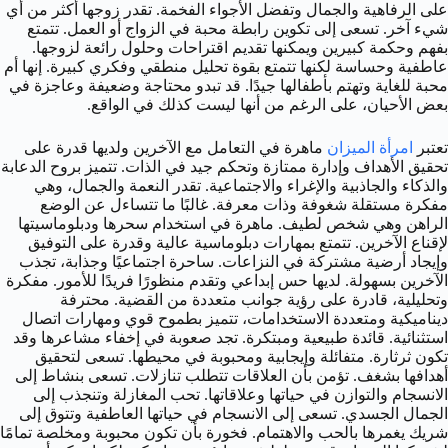
على الرفاهية والجمال وتفضل الأجواء الفخمة. تقدر زوجها أكثر من أي
شيء آخر. تسعى إلى تكوين رابطة محبة في الزواج أو العمل. تتمتع
بفهم وحكمة كبيرين ويمكنها تقديم اقتراحات وحلول رائعة لزوجها.
عاطفية وحساسة لكنها تتمتع بقوة تحليل منطقي وفكري كبيرة. إنها أم
محبة للغاية وتهتم بأطفالها جيدًا. قد تبدو محتاجة وضعيفة وعاجزة في
بعض الأحيان، على الرغم من أنها ليست كذلك في الواقع.
تعتبر
امرأة الميزان
ماهرة في التعامل مع الآخرين ولديها قدرة على
تحقيق الأهداف وإدارة ممتازة وتحكم جيد في الذات. تتميز بروح الدعابة
والذكاء والجاذبية والإغراء والاجتماعية. تقدر النعمة والجمال، وهي
مفكرة مستقلة شغوفة وذات معرفة. غالبًا ما تتساءل عن الوضع
الراهن وهي شخص لطيف. ماهرة في استخدام سحرها ودبلوماسيتها
لإقناع الآخرين. تتمتع بمهارات دبلوماسية عالية وقدرة على التوفيق
وإيجاد أرضية مشتركة في النزاعات. ساحرة اجتماعيًا وجذابة، تجذب
الآخرين بسهولة. لديها حس إبداعي وتقدم منظورًا فريدًا للأمور. مفكرة
وتحليلية، قادرة على رؤية جوانب متعددة من القضية. محترفة
ديناميكية ومتعددة الاستخدامات، تتميز بطموح قوي ومهارات اتصال
استثنائية. قائدة طبيعية ومبتكرة. تجد صعوبة في إخفاء مشاعرها وقد
تكون ثرثارة. متفائلة وإيجابية ومحبوبة في محيطها. تسعى لتحقيق
أهدافها بشغف. تؤمن بأن العلاقات تتطلب تنازلات. تسعى بنشاط إلى
الانسجام والتوازن في حياتها وعلاقاتها. تحب المغازلة وتنجذب إلى
الجمال الجسدي. تسعى إلى الانسجام في حياتها العاطفية وتتوق إلى
شريك يغمرها بالحب والاهتمام. فخورة بأن تكون محبوبة ومخلصة تمامًا