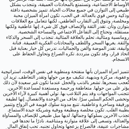
الأوساط الاجتماعية، وتستمتع بالمحادثات العميقة، وتنجذب بشكل
طبيعي إلى التوازن في جميع مجالات الحياة. تتميز بشخصية دافئة
وذكية وحس قوي بالعدالة. في الحب، تكون امرأة الميزان محبة
ومخلصة، وتتوق إلى التقارب العاطفي، لكنها تتعامل مع العلاقات
بتوازن وتأن. تقدر الثقة والإنصاف فوق كل شيء. إنها عاطفية ولكنها
مستقلة، وتحتاج إلى التفاعل الاجتماعي والمساحة الشخصية.
رومانسية ومثالية، تحلم بالعلاقة المثالية. تنجذب إلى السحر والذكاء
والثقة. يغريها السحر واللطف والمحادثات الفكرية العميقة. فنانة
وأنيقة، تقدر الموضة والفن والجماليات. تدرس كل خيار بعناية قبل
اتخاذ قرار، وقد تكون مترددة. تكره الصراع وتحاول الحفاظ على
الانسجام.
تتميز امرأة الميزان بأنها منفتحة ومنطوية في نفس الوقت، استراتيجية
وعفوية، مركزة وبديهية. تتكيف مع من حولها وتقدر التعاطف. تريد أن
تُعجب بسحرها. تشعر بالذنب والخجل عندما تكون غير سعيدة لأن ذلك
يؤثر على من حولها. متعاطفة ورحيمة ومستعدة لمساعدة الآخرين.
تتجنب المواجهات وقد يتم التلاعب بها. تولي أهمية كبيرة لآراء الآخرين
وتخشى الحكم السلبي سرًا. تخاف من الوحدة والانفصال. إنها لطيفة
ورقيقة وساحرة وعاطفية. تتبع مدونة سلوك قويمة في الزواج وتتميز
بطيبة القلب. تكون مخلصة ومطيعة ووفية وشريكة جيدة الاستماع.
تجذب الآخرين بسلوكها وجمالها. لديها ميل طبيعي للإنصاف والمساواة
والعدالة، وتسعى إلى علاقة متوازنة ومتناغمة. نادرًا ما تجدها في
مشاجرات عنيفة، فالصراع يزعجها وتحاول تجنبه. تحب إنفاق المال