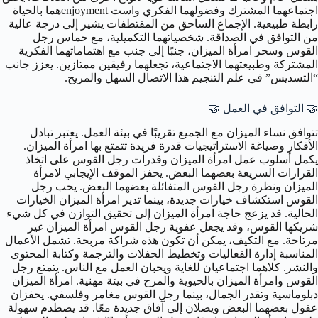
اجتماعهما المشترك وفضولهما الفكري واست enjoymentهما بالحياة
رابطة طبيعية. الإجماع الساحق من المقتطفات يشير إلى درجة عالية
من التوافق في الصداقة. شخصياتهما التكميلية، مع حماس رجل
القوس وسحر امرأة الميزان، جنبًا إلى جنب مع اهتماماتهما الفكرية
المشتركة وطبيعتهما الاجتماعية، تجعلهما رفيقين ممتازين. يعزز جانب
“التسديس” في علم التنجيم هذا الاتصال السهل والمريح.
🤝 التوافق في العمل 🤝
تتوافق نساء الميزان مع الجميع تقريبًا في بيئة العمل. يعتبر تبادل
الأفكار وصياغة الاستراتيجيات قدرة فريدة تتمتع بها امرأة الميزان.
يكمل أسلوب عمل امرأة الميزان وقدرات رجل القوس على اتخاذ
القرارات السريعة بعضهما البعض. يحفز الموقف الإيجابي لامرأة
الميزان ونظرة رجل القوس المتفائلة بعضهما البعض. يحب رجل
القوس استكشاف خيارات جديدة، بينما تدير امرأة الميزان الخيارات
الحالية. قد يزعج حاجة امرأة الميزان إلى تحقيق التوازن في كل شيء
شريكها القوس، وقد يجعل عفوية رجل القوس امرأة الميزان غير
مرتاحة. مع التكيف، يمكن أن تكون هذه شراكة مربحة. تشمل الأعمال
المناسبة إدارة الفعاليات وتخطيط الحفلات والترجمة وكتابة المحتوى
والنشر. كلاهما اجتماعيان للغاية ويحبان العمل مع الناس. يتمتع رجل
القوس وامرأة الميزان بالحيوية والمرح في بيئة مهنية. امرأة الميزان
دبلوماسية وتقدر الجمال، بينما رجل القوس مغامر وفلسفي. يحفزان
عقول بعضهما البعض ويصلان إلى آفاق جديدة معًا. قد يصطدم سهولة