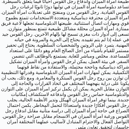
طبيعة امرأة الميزان واندفاع رجل القوس أحيانًا فيما يتعلق بالسيطرة.
تساعد دبلوماسية امرأة الميزان في توليها دورًا ثانويًا لرغبات رجل
القوس القيادية. رجل القوس مرن ومنفتح على تعديلات امرأة الميزان.
امرأة الميزان محترفة ديناميكية ومتعددة الاستخدامات تتمتع بطموح
قوي ومهارات اتصال استثنائية. طبيعتها الدبلوماسية تجعلها لاعبة فريق
ممتازة. امرأة الميزان محللة مشاكل طبيعية تتمتع بمنظور متوازن.
تسعى إلى أدوار ذات مغزى تسمح لها بإلهام الآخرين. رجل القوس جيد
في عمله إذا لم يتم تقييده. يحتاج إلى الحرية والمرونة في حياته
المهنية. يتمرد على الروتين والشخصيات السلطوية. يحتاج إلى تحفيز
مستمر للقيام بأشياء من أجل الصالح العام وهو دائمًا على استعداد
للمساعدة. مخلص ومباشر للغاية. يستمتع بالوظائف التي تتضمن
السفر. في بيئة العمل، يمكن لرجل القوس وامرأة الميزان تشكيل
شراكة ديناميكية وناجحة محتملة، والاستفادة من نقاط قوتهما
التكميلية. يمكن لمهارات امرأة الميزان الدبلوماسية وقدراتها التنظيمية
أن توازن بين روح رجل القوس المبتكرة والمغامرة. ومع ذلك، يجب أن
يكونا على دراية بنهجهما المختلف في اتخاذ القرارات والحاجة إلى
التوازن مقابل الحرية. يمكن أن يكمل تركيز امرأة الميزان على التوازن
والدبلوماسية حماس رجل القوس واندفاعه لاستكشاف إمكانيات
جديدة. بينما توفر امرأة الميزان الهيكل وتدير الأنظمة الحالية، يجلب
رجل القوس أفكارًا جديدة واستعدادًا لتحمل المخاطر. يكمن احتمال
الصراع في حاجة امرأة الميزان إلى دراسة متأنية مقابل اندفاع رجل
القوس ورغبة امرأة الميزان في الانسجام مقابل صراحة رجل القوس.
التواصل الفعال والاحترام المتبادل لأساليب عملهما المختلفة أمران
حاسمان لتحقيق تعاون مثمر.