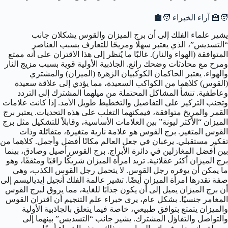
🧑‍🏫 آراء الخبراء 🧑‍🏫
يشير علماء الفلك إلى أن برج الميزان والقوس يشكلان جانب
“التسديس”، الذي يعتبر سهلًا ومريحًا للتعارف بسبب العناصر
المتوافقة (الهواء والنار). غالبًا ما يُنظر إلى هذا الاقتران على أنه ممتع
ومرح مع محادثات وضحك رائع. الجاذبية الأولية قوية بسبب مزيج النار
والهواء. يعتبر الحاكمان الكوكبيان الزهرة (الميزان) والمشتري
(القوس) كلاهما من الكواكب السعيدة، مما يؤدي إلى علاقة سعيدة
وعاطفية. تنشأ المشاكل المحتملة من ميلهما المشترك إلى التردد
وتجنب التركيز على التفاصيل والتخطيط طويل الأمد. إذا كانت علامات
القمر والمريخ متوافقة، فيمكنهما التغلب على هذه التحديات. يعتبر برج
الميزان “الأكثر ليونة” بين العلامات الأساسية، وقابلاً للتشكيل مثل برج
القوس المتغير. برج القوس هو علامة نارية متغيرة، متفائلة وذات
تفكير مستقبلي. يرغبان في جعل العالم مكانًا أفضل وأجمل. كلاهما من
بين أفضل المغازلين في دائرة الأبراج. برج القوس أصيل وصادق، بينما
برج الميزان أكثر عقلانية. تريد امرأة الميزان شريكًا راقيًا ومثقفًا، وهو
ما يمكن أن يوفره رجل القوس. لا يتحمل رجل القوس الكذب، وهي
صفة تقدرها امرأة الميزان أيضًا. تشير عالمة الفلك أنجيل إيدياليسم إلى
أن برج الميزان يميل إلى أن يكون جذابًا للغاية، مما يروق لبرج القوس
المغامر جنسيًا. بشكل عام، يرى خبراء علم التنجيم أن اقتران القوس
والميزان يتمتع بتوافق طبيعي، خاصة فيما يتعلق بالجاذبية الأولية
والتواصل والتفاؤل المشترك. يشير جانب “التسديس” بينهما إلى