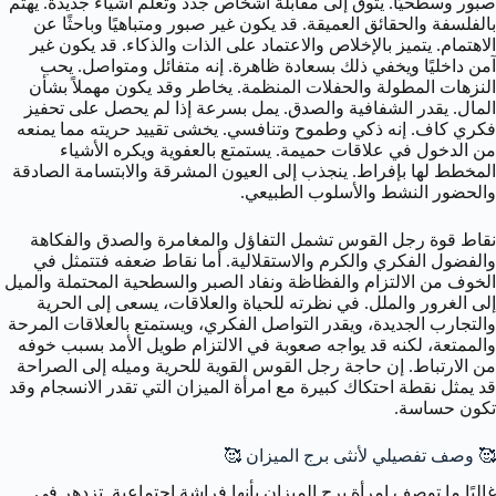
صبور وسطحيًا. يتوق إلى مقابلة أشخاص جدد وتعلم أشياء جديدة. يهتم
بالفلسفة والحقائق العميقة. قد يكون غير صبور ومتباهيًا وباحثًا عن
الاهتمام. يتميز بالإخلاص والاعتماد على الذات والذكاء. قد يكون غير
آمن داخليًا ويخفي ذلك بسعادة ظاهرة. إنه متفائل ومتواصل. يحب
النزهات المطولة والحفلات المنظمة. يخاطر وقد يكون مهملاً بشأن
المال. يقدر الشفافية والصدق. يمل بسرعة إذا لم يحصل على تحفيز
فكري كاف. إنه ذكي وطموح وتنافسي. يخشى تقييد حريته مما يمنعه
من الدخول في علاقات حميمة. يستمتع بالعفوية ويكره الأشياء
المخطط لها بإفراط. ينجذب إلى العيون المشرقة والابتسامة الصادقة
والحضور النشط والأسلوب الطبيعي.
نقاط قوة رجل القوس تشمل التفاؤل والمغامرة والصدق والفكاهة
والفضول الفكري والكرم والاستقلالية. أما نقاط ضعفه فتتمثل في
الخوف من الالتزام والفظاظة ونفاد الصبر والسطحية المحتملة والميل
إلى الغرور والملل. في نظرته للحياة والعلاقات، يسعى إلى الحرية
والتجارب الجديدة، ويقدر التواصل الفكري، ويستمتع بالعلاقات المرحة
والممتعة، لكنه قد يواجه صعوبة في الالتزام طويل الأمد بسبب خوفه
من الارتباط. إن حاجة رجل القوس القوية للحرية وميله إلى الصراحة
قد يمثل نقطة احتكاك كبيرة مع امرأة الميزان التي تقدر الانسجام وقد
تكون حساسة.
🥰 وصف تفصيلي لأنثى برج الميزان 🥰
غالبًا ما توصف امرأة برج الميزان بأنها فراشة اجتماعية. تزدهر في