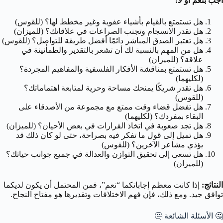
أجب بنعم أو لا:
هل تستمتع بالقيام بأشياء عفوية وغير مخطط لها؟ (للقوس)
هل تقدر الانسجام وتجنب الصراعات في علاقاتك؟ (للميزان)
هل تعتبر الصدق المباشر دائمًا أفضل طريقة للتواصل؟ (للقوس)
هل من المهم بالنسبة لك أن تشعر بالتقدير والطمأنينة في
علاقة؟ (للميزان)
هل تستمتع بمناقشة الأفكار الفلسفية والمفاهيم المجردة؟
(لكليهما)
هل تقدر شريكًا يمنحك مساحة وحرية لمتابعة اهتماماتك؟
(للقوس)
هل تفضل قضاء وقت ممتع مع مجموعة من الأصدقاء على
البقاء بمفردك؟ (لكليهما)
هل تجد صعوبة في اتخاذ القرارات في بعض الأحيان؟ (للميزان)
هل تميل إلى قول ما تفكر فيه بصراحة، حتى لو كان ذلك قد
يؤذي مشاعر الآخرين؟ (للقوس)
هل تسعى إلى تحقيق التوازن والعدالة في جميع جوانب حياتك؟
(للميزان)
النتائج:
إذا كانت معظم إجاباتكما “نعم”، فمن المحتمل أن يكون لديكما
توافق جيد. ومع ذلك، فإن فهم الاختلافات وتقديرها هو مفتاح النجاح.
🤔 الأسئلة الشائعة 🤔