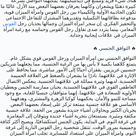
هناك شيء فريد وممتع في ديناميكيتهما. يمكنهما التواصل بسرعة
كبيرة ذهنيًا ويشعران وكأنهما يعرفان بعضهما البعض منذ الأزل. غالبًا ما
تكون الجاذبية الأولية والكيمياء بين رجل القوس وامرأة الميزان قوية،
مدفوعة بطاقاتهما التكميلية وتقديرهما المشترك للتفاعل الاجتماعي
والتحفيز الفكري. إن سحر امرأة الميزان وجمالها يجذبان رجل
القوس
المغامر، بينما يتردد صدى تفاؤل رجل القوس وحماسه مع رغبة امرأة
الميزان في علاقات إيجابية وجذابة.
🔥 التوافق الجنسي 🔥
التوافق الجنسي بين امرأة الميزان ورجل القوس قوي بشكل عام.
يتمتع كلاهما بكمية لا بأس بها من الرغبة الجنسية، مما يجعلهما شريكين
جنسيين غريزيين. يقفزان أحيانًا إلى الأمور مباشرة، مما يحافظ على
الإثارة في علاقتهما. نادرًا ما يشعران بالضغط في العلاقة الحميمة
الجسدية. لديهما وتيرة مماثلة في علاقتهما الجنسية. ينعكس الاتصال
العاطفي القوي في علاقتهما الجسدية. يحبان ممارسة الجنس ويعطيان
الأولوية للسعادة في علاقتهما. إنهما متوافقان جنسيًا للغاية، مع وجود
مساحة للنمو والأمان. يحكمهما كوكبا الزهرة والمشتري، وهدفهما
الأساسي هو علاقة جنسية ممتعة تركز على إسعاد بعضهما البعض.
يجربان الكثير ويحاولان أشياء جديدة بشعور من الخفة. علاقة جنسية
مكثفة ومثيرة. يستمتعان بتجربة أشياء جديدة ويتوقان إلى المغامرة
في غرفة النوم. في البداية، يكون الجنس استكشافيًا، ويصبح أكثر كثافة
وحميمية بمرور الوقت. تنتقل شخصية رجل القوس النارية إلى غرفة
النوم، وامرأة الميزان على استعداد للمسايرة. تجلب امرأة الميزان