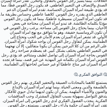
العلاقات. بينما يتميز رجل القوس بالتفاؤل والتحرر. تقدر امرأة الميزان
الصدق والإنصاف في التعبير العاطفي. قد يكون رجل القوس فظًا، مما
قد يؤذي طبيعة امرأة الميزان الحساسة. تقدم امرأة الميزان الدعم
العاطفي الذي يقدره رجل القوس. كلاهما عاطفي وحساس بطريقة ما.
قد تكون امرأة الميزان مسيطرة عاطفيًا، بينما قد يكون رجل القوس
مؤذيًا بكلماته الطائشة. قد تبدو امرأة الميزان محتاجة في بعض
الأحيان، بينما يحتاج رجل القوس إلى مساحة. يرغب رجل القوس في
أن تكون الرومانسية خفيفة، وهو ما يتوافق مع نهج امرأة الميزان
الأولي. قد تشعر امرأة الميزان بعدم الأمان في الحب وتحتاج إلى
الطمأنينة. يمكن لتفاؤل رجل القوس أن يواجه شكوك امرأة الميزان.
على الرغم من أن كلا البرجين يمكن أن يكونا متفائلين، إلا أن نهجهما
في التعبير العاطفي يختلف بشكل كبير. قد يصطدم صراحة رجل
القوس بحاجة امرأة الميزان إلى تواصل لطيف ومتناغم. قد يؤذي رجل
القوس امرأة الميزان بكلماته غير المهذبة عن غير قصد، بينما قد تجده
امرأة الميزان غير متاح عاطفيًا أو غير حساس لحاجتها إلى الطمأنينة.
🤔 التوافق الفكري 🤔
يستمتع كلاهما بالمحادثات العميقة والتحفيز الفكري. يهتم رجل القوس
بالفلسفة والدين ومعنى الحياة. بينما تهتم امرأة الميزان بالإبداع
والفنون والأشياء الملهمة. يمكن أن يكون لديهما تبادل حيوي للأفكار.
يتدفق التواصل بسهولة بسبب التفاؤل المشترك وحب المناقشات
الفكرية. ينجذب الفضول الفكري لدى رجل القوس إلى امرأة الميزان.
تقدر امرأة الميزان حكمة وآراء رجل القوس. يستمتع رجل القوس