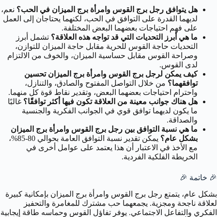
هل يتوافق رجل برج القوس وامرأة برج الميزان في الحب؟
نعم،
لديهما القدرة على التوافق في الحب، لكنهما يحتاجان إلى العمل
على فهم احتياجات بعضهما البعض المختلفة.
ما هي أبرز التحديات التي قد تواجه هذه العلاقة؟
تشمل أبرز
التحديات حاجة القوس للحرية مقابل حاجة الميزان للتوازن،
وصراحة القوس مقابل حساسية الميزان، والخوف من الالتزام
لدى القوس.
كيف يمكن لرجل برج القوس وامرأة برج الميزان تحسين
توافقهما؟
من خلال التواصل المفتوح والصادق، والتنازل،
واحترام احتياجات بعضهما البعض، وتقدير نقاط قوة كل منهما.
هل هناك جوانب معينة من العلاقة تكون فيها أكثر توافقًا؟
غالبًا
ما يكون لديهما توافق قوي في الجوانب الفكرية والجنسية
والصداقة.
ما هي نسبة التوافق بين رجل برج القوس وامرأة برج الميزان
بشكل عام؟
يمكن تقدير نسبة التوافق العامة بحوالي 80-85%،
مع الأخذ في الاعتبار أن هذا يعتمد على عوامل أخرى في
الخريطة الفلكية الفردية.
🎉 خاتمة 🎉
بشكل عام، يتمتع رجل برج القوس وامرأة برج الميزان بإمكانية كبيرة
لعلاقة ناجحة ومجزية. يجمعهما حب مشترك للمغامرة والتحفيز
الفكري والتفاعل الاجتماعي. يوفر تفاؤل القوس وحماسه طاقة إيجابية