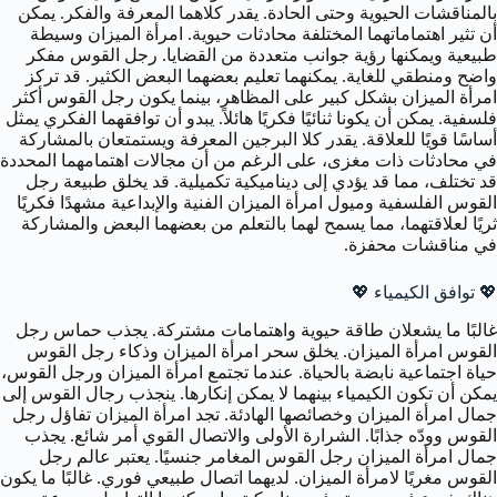
بالمناقشات الحيوية وحتى الحادة. يقدر كلاهما المعرفة والفكر. يمكن
أن تثير اهتماماتهما المختلفة محادثات حيوية. امرأة الميزان وسيطة
طبيعية ويمكنها رؤية جوانب متعددة من القضايا. رجل القوس مفكر
واضح ومنطقي للغاية. يمكنهما تعليم بعضهما البعض الكثير. قد تركز
امرأة الميزان بشكل كبير على المظاهر، بينما يكون رجل القوس أكثر
فلسفية. يمكن أن يكونا ثنائيًا فكريًا هائلاً. يبدو أن توافقهما الفكري يمثل
أساسًا قويًا للعلاقة. يقدر كلا البرجين المعرفة ويستمتعان بالمشاركة
في محادثات ذات مغزى، على الرغم من أن مجالات اهتمامهما المحددة
قد تختلف، مما قد يؤدي إلى ديناميكية تكميلية. قد يخلق طبيعة رجل
القوس الفلسفية وميول امرأة الميزان الفنية والإبداعية مشهدًا فكريًا
ثريًا لعلاقتهما، مما يسمح لهما بالتعلم من بعضهما البعض والمشاركة
في مناقشات محفزة.
💖 توافق الكيمياء 💖
غالبًا ما يشعلان طاقة حيوية واهتمامات مشتركة. يجذب حماس رجل
القوس امرأة الميزان. يخلق سحر امرأة الميزان وذكاء رجل القوس
حياة اجتماعية نابضة بالحياة. عندما تجتمع امرأة الميزان ورجل القوس،
يمكن أن تكون الكيمياء بينهما لا يمكن إنكارها. ينجذب رجال القوس إلى
جمال امرأة الميزان وخصائصها الهادئة. تجد امرأة الميزان تفاؤل رجل
القوس وودّه جذابًا. الشرارة الأولى والاتصال القوي أمر شائع. يجذب
جمال امرأة الميزان رجل القوس المغامر جنسيًا. يعتبر عالم رجل
القوس مغريًا لامرأة الميزان. لديهما اتصال طبيعي فوري. غالبًا ما يكون