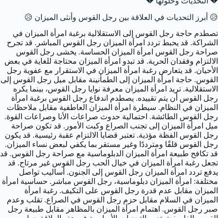
💔 التحديات وحلولها 💔
😥 أبرز التحديات في العلاقة بين رجل القوس وأنثى الميزان 😥
تصطدم حاجة رجل القوس إلى الاستقلالية برغبة امرأة الميزان في
الشراكة. قد يحبط تردد امرأة الميزان رجل القوس المباشر. قد تجرح
صراحة رجل القوس امرأة الميزان الحساسة. يخشى رجل القوس
الالتزام وفقدان الحرية. قد تبدو امرأة الميزان محتاجة للغاية في بعض
الأحيان. قد يتعارض رغبة امرأة الميزان في الاستقرار مع عفوية رجل
القوس. حاجة امرأة الميزان إلى الطمأنينة مقابل ميل رجل القوس إلى
الاستقلالية. تريد امرأة الميزان معرفة نوايا رجل القوس، بينما يكره
رجل القوس أن يتم تقييده. يصطدم اندفاع رجل القوس برغبة امرأة
الميزان في النظام. سيطرة امرأة الميزان العاطفية مقابل ملاحظات
رجل القوس الطائشة. احتمالية حدوث صراعات الأنا وصراعات القوة.
ميل امرأة الميزان إلى تجنب الصراع وكبت الأمور. قد تكون صراحة
رجل القوس الفظة مؤذية. تعتبر قضايا الالتزام عقبة رئيسية. قد يكون
رجل القوس قلقًا ومترددًا وغير مستقر بما يكفي لبعض نساء الميزان.
قد تكافح طبيعة امرأة الميزان الدبلوماسية مع صراحة رجل القوس. قد
تجعل رغبة امرأة الميزان في خيال الحب رجل القوس غير مرتاح. قد
يدفع تردد امرأة الميزان رجل القوس إلى الجنون. أساليب تواصل
مختلفة: امرأة الميزان دبلوماسية، رجل القوس مباشر. حساسية امرأة
الميزان مقابل عدم قدرة رجل القوس على التكيف. رغبة امرأة
الميزان في السلام مقابل حزم رجل القوس في الصراع. تقلب وعدم
صبر رجل القوس. اهتمام امرأة الميزان بالمظاهر مقابل طبيعة رجل