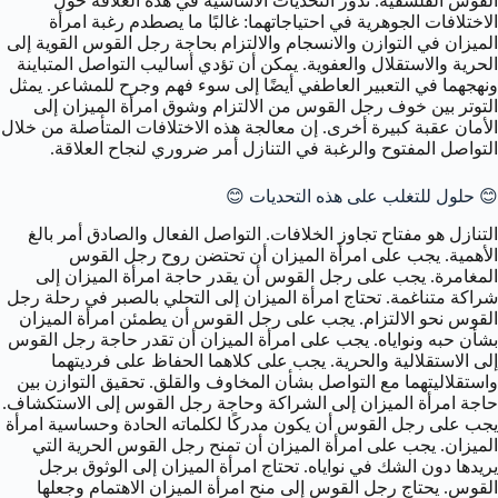
القوس الفلسفية. تدور التحديات الأساسية في هذه العلاقة حول
الاختلافات الجوهرية في احتياجاتهما: غالبًا ما يصطدم رغبة امرأة
الميزان في التوازن والانسجام والالتزام بحاجة رجل القوس القوية إلى
الحرية والاستقلال والعفوية. يمكن أن تؤدي أساليب التواصل المتباينة
ونهجهما في التعبير العاطفي أيضًا إلى سوء فهم وجرح للمشاعر. يمثل
التوتر بين خوف رجل القوس من الالتزام وشوق امرأة الميزان إلى
الأمان عقبة كبيرة أخرى. إن معالجة هذه الاختلافات المتأصلة من خلال
التواصل المفتوح والرغبة في التنازل أمر ضروري لنجاح العلاقة.
😊 حلول للتغلب على هذه التحديات 😊
التنازل هو مفتاح تجاوز الخلافات. التواصل الفعال والصادق أمر بالغ
الأهمية. يجب على امرأة الميزان أن تحتضن روح رجل القوس
المغامرة. يجب على رجل القوس أن يقدر حاجة امرأة الميزان إلى
شراكة متناغمة. تحتاج امرأة الميزان إلى التحلي بالصبر في رحلة رجل
القوس نحو الالتزام. يجب على رجل القوس أن يطمئن امرأة الميزان
بشأن حبه ونواياه. يجب على امرأة الميزان أن تقدر حاجة رجل القوس
إلى الاستقلالية والحرية. يجب على كلاهما الحفاظ على فرديتهما
واستقلاليتهما مع التواصل بشأن المخاوف والقلق. تحقيق التوازن بين
حاجة امرأة الميزان إلى الشراكة وحاجة رجل القوس إلى الاستكشاف.
يجب على رجل القوس أن يكون مدركًا لكلماته الحادة وحساسية امرأة
الميزان. يجب على امرأة الميزان أن تمنح رجل القوس الحرية التي
يريدها دون الشك في نواياه. تحتاج امرأة الميزان إلى الوثوق برجل
القوس. يحتاج رجل القوس إلى منح امرأة الميزان الاهتمام وجعلها