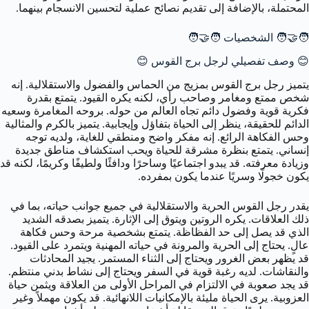
المحتملة، بالإضافة إلى تقديم نصائح عملية لتحسين الانسجام بينهما.
🧑‍🤝‍🧑 الشخصيات 🧑‍🤝‍🧑
😊 وصف تفصيلي لرجل برج القوس 😊
يتميز رجل برج القوس بمزيج من الحماس والفضول والاستقلالية. إنه
شخص ممتع ومغامر وصاحب رأي، لكنه يكره القيود. يتمتع بقدرة
فكرية قوية وفضول دائم تجاه العالم من حوله. بروحه المغامرة وسعيه
الدائم للحقيقة، ينظر إلى الحياة بتفاؤل وإيجابية. يتميز بالكرم والمثالية
وحس الفكاهة الرائع. إنه مفكر واضح ومنطقي للغاية، ولديه توجه
إنساني. يتمتع بنظرة مشرقة للحياة ويحب استكشاف مناطق جديدة
وزيادة معرفته. قد يبدو اجتماعيًا وساحرًا ودافئًا ولطيفًا وكريمًا، لكنه قد
يكون خجولًا وسريًا عندما يكون بمفرده.
يقدر رجل القوس الحرية والاستقلالية في جميع جوانب حياته، بما في
ذلك العلاقات. يكره الروتين ويتوق إلى الإثارة. يتميز بصدقه الشديد
الذي قد يصل إلى حد الفظاظة. يتمتع بشخصية مرحة وحس فكاهة
عالٍ. يحتاج إلى الحرية والمرونة في حياته المهنية ويتمرد على القيود.
قد يظهر بعض الغرور ويحتاج إلى الثناء المستمر. يجيد المحادثات
والنقاشات. لديه رغبة قوية في السفر ويحتاج إلى نشاط بدني منتظم.
قد يجد صعوبة في الالتزام في المراحل الأولى من العلاقة ويثمن حياة
العزوبية. يرى الحياة مليئة بالإمكانيات اللانهائية. قد يكون مهملاً وغير