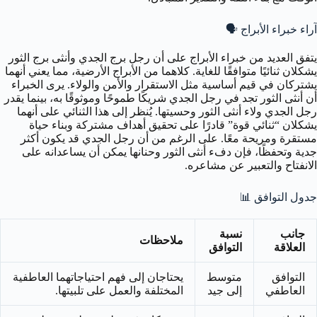
آراء خبراء الأبراج 🗣️
يتفق العديد من خبراء الأبراج على أن رجل برج الجدي وأنثى برج الثور
يشكلان ثنائيًا متوافقًا للغاية. كلاهما من الأبراج الأرضية، مما يعني أنهما
يشتركان في قيم أساسية مثل الاستقرار والأمن والولاء. يرى الخبراء
أن أنثى الثور تجد في رجل الجدي شريكًا طموحًا وموثوقًا به، بينما يقدر
رجل الجدي ولاء أنثى الثور وحسيتها. يُنظر إلى هذا الثنائي على أنهما
يشكلان “ثنائي قوة” قادرًا على تحقيق أهداف مشتركة وبناء حياة
مستقرة ومريحة معًا. على الرغم من أن رجل الجدي قد يكون أكثر
جدية وتحفظًا، فإن دفء أنثى الثور وحنانها يمكن أن يساعدانه على
الانفتاح والتعبير عن مشاعره.
جدول التوافق 📊
جانب
نسبة
ملاحظات
العلاقة
التوافق
التوافق
متوسط
يحتاجان إلى فهم احتياجاتهما العاطفية
العاطفي
إلى جيد
المختلفة والعمل على تلبيتها.