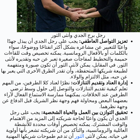
رجل برج الجدي وأنثى الثور
تعزيز التواصل العاطفي:
يجب على رجل الجدي أن يبذل جهدًا
واعيًا للتعبير عن مشاعره بشكل أكثر انفتاحًا ووضوحًا، سواء
بالكلمات أو بالأفعال الرومانسية. يمكنه تخصيص وقت للقاءات
حميمة والتخطيط لمفاجآت صغيرة تعبر عن حبه وتقديره لأنثى
الثور. في المقابل، يمكن لأنثى الثور أن تكون صبورة ومتفهمة
لطبيعة شريكها المتحفظة، وأن تقدر الطرق الأخرى التي يعبر بها
عن حبه، مثل الالتزام والولاء.
إدارة العناد وتقديم التنازلات:
نظرًا لعناد كلا الطرفين، من المهم
تعلم كيفية تقديم التنازلات والتوصل إلى حلول وسط ترضي
الطرفين عند الخلافات. يمكنهما ممارسة الاستماع الفعال لآراء
بعضهما البعض ومحاولة فهم وجهة نظر الشريك قبل الدفاع عن
وجهة نظرهما.
تحقيق التوازن بين العمل والحياة الشخصية:
يجب على رجل
الجدي أن يكون واعيًا لحاجة شريكته إلى المزيد من الاهتمام
والوقت المشترك. يمكنه تخصيص أوقات محددة للأنشطة
العائلية والرومانسية، والتأكد من أن شريكته تشعر بأنها أولوية
في حياته. يمكن لأنثى
الثور
أن تدعم طموحات شريكها المهنية