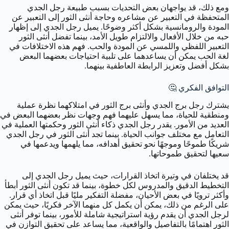
ومع ذلك، قد يواجهان بعض التحديات بسبب طبيعة رجل الجدي
المتحفظة في التعبير عن مشاعره وحاجة أنثى الثور إلى التعبير عن
المودة والرومانسية بشكل أكثر وضوحًا. يميل رجل الجدي إلى إظهار
حبه من خلال الأفعال والالتزام طويل الأمد، بينما تفضل أنثى الثور
التعبير اللفظي واللمسي عن المودة والحب. فهم هذه الاختلافات في
لغة الحب يمكن أن يساعدهما على تلبية احتياجات بعضهما البعض
بشكل أفضل وتعزيز الرابطة العاطفية بينهما.
التوافق الفكري 🤔
يشترك رجل برج الجدي وأنثى برج الثور في امتلاكهما نظرة عملية
ومنطقية للحياة، مما يسهل عليهما فهم وجهات نظر بعضهما البعض في
العديد من الأمور. يقدر رجل الجدي ذكاء أنثى الثور وحكمتها العملية في
التعامل مع مختلف جوانب الحياة. بينما تجد أنثى الثور في رجل الجدي
شريكًا طموحًا وموجهًا نحو تحقيق أهدافه، مما يلهمها ويدعمها في
سعيها لتحقيق طموحاتها.
قد يختلفان في وتيرة اتخاذ القرارات، حيث يميل رجل الجدي إلى
التخطيط الدقيق والمدروس لكل خطوة، بينما قد تكون أنثى الثور أبطأ
وأكثر ترويًا في بعض الأحيان، مفضلة التفكير مليًا قبل اتخاذ أي قرار.
على الرغم من ذلك، يمكن أن يكمل كل منهما الآخر فكريًا، حيث يمكن
لرجل الجدي أن يقدم رؤية استراتيجية شاملة للأمور، بينما توفر أنثى
الثور اهتمامًا بالتفاصيل والواقعية، مما يساعد على تحقيق التوازن في