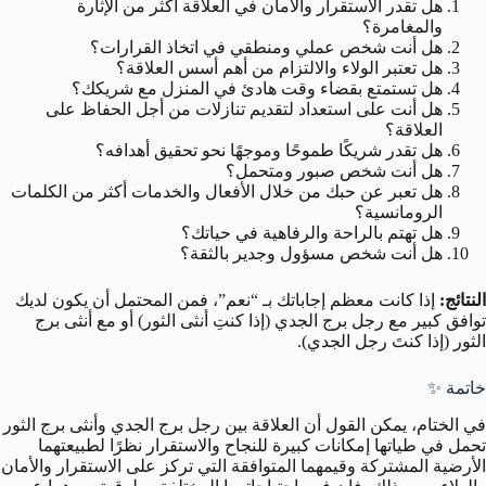
هل تقدر الاستقرار والأمان في العلاقة أكثر من الإثارة
والمغامرة؟
هل أنت شخص عملي ومنطقي في اتخاذ القرارات؟
هل تعتبر الولاء والالتزام من أهم أسس العلاقة؟
هل تستمتع بقضاء وقت هادئ في المنزل مع شريكك؟
هل أنت على استعداد لتقديم تنازلات من أجل الحفاظ على
العلاقة؟
هل تقدر شريكًا طموحًا وموجهًا نحو تحقيق أهدافه؟
هل أنت شخص صبور ومتحمل؟
هل تعبر عن حبك من خلال الأفعال والخدمات أكثر من الكلمات
الرومانسية؟
هل تهتم بالراحة والرفاهية في حياتك؟
هل أنت شخص مسؤول وجدير بالثقة؟
النتائج:
إذا كانت معظم إجاباتك بـ “نعم”، فمن المحتمل أن يكون لديك
توافق كبير مع رجل برج الجدي (إذا كنتِ أنثى الثور) أو مع أنثى برج
الثور (إذا كنتَ رجل الجدي).
خاتمة ✨
في الختام، يمكن القول أن العلاقة بين رجل برج الجدي وأنثى برج الثور
تحمل في طياتها إمكانات كبيرة للنجاح والاستقرار نظرًا لطبيعتهما
الأرضية المشتركة وقيمهما المتوافقة التي تركز على الاستقرار والأمان