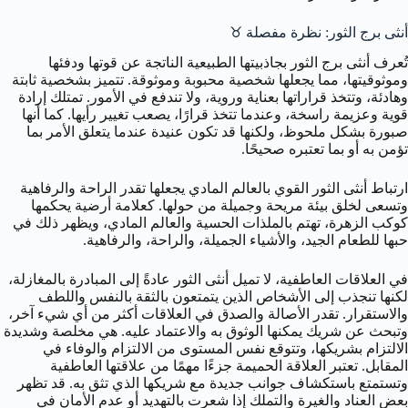
أنثى برج الثور: نظرة مفصلة ♉
تُعرف أنثى برج الثور بجاذبيتها الطبيعية الناتجة عن قوتها ودفئها
وموثوقيتها، مما يجعلها شخصية محبوبة وموثوقة. تتميز بشخصية ثابتة
وهادئة، وتتخذ قراراتها بعناية وروية، ولا تندفع في الأمور. تمتلك إرادة
قوية وعزيمة راسخة، وعندما تتخذ قرارًا، يصعب تغيير رأيها. كما أنها
صبورة بشكل ملحوظ، ولكنها قد تكون عنيدة عندما يتعلق الأمر بما
تؤمن به أو بما تعتبره صحيحًا.
ارتباط أنثى الثور القوي بالعالم المادي يجعلها تقدر الراحة والرفاهية
وتسعى لخلق بيئة مريحة وجميلة من حولها. كعلامة أرضية يحكمها
كوكب الزهرة، تهتم بالملذات الحسية والعالم المادي، ويظهر ذلك في
حبها للطعام الجيد، والأشياء الجميلة، والراحة، والرفاهية.
في العلاقات العاطفية، لا تميل أنثى الثور عادةً إلى المبادرة بالمغازلة،
لكنها تنجذب إلى الأشخاص الذين يتمتعون بالثقة بالنفس واللطف
والاستقرار. تقدر الأصالة والصدق في العلاقات أكثر من أي شيء آخر،
وتبحث عن شريك يمكنها الوثوق به والاعتماد عليه. هي مخلصة وشديدة
الالتزام بشريكها، وتتوقع نفس المستوى من الالتزام والوفاء في
المقابل. تعتبر العلاقة الحميمة جزءًا مهمًا من علاقتها العاطفية
وتستمتع باستكشاف جوانب جديدة مع شريكها الذي تثق به. قد تظهر
بعض العناد والغيرة والتملك إذا شعرت بالتهديد أو عدم الأمان في