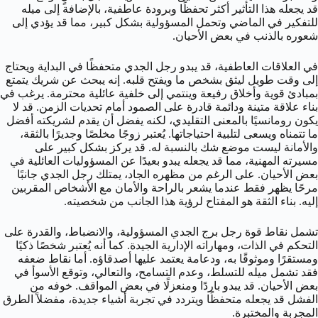
قد يجعله هذا التأثير أكثر تحفظًا وبرودة عاطفية، بالإضافة إلى ميله
للتفكير في الماضي وتحمل المسؤولية بشكل كبير، مما قد يؤدي إلى
شعوره بالذنب في بعض الأحيان.
في العلاقات العاطفية، قد يبدو رجل الجدي متحفظًا في البداية ويحتاج
إلى وقت طويل ليثق بشخص ما ويفتح قلبه. إنه يبحث عن شريك يتمتع
بمبادئ قوية وأخلاق رفيعة وينتمي إلى خلفية عائلية محترمة. يرغب في
بناء علاقة متينة ودائمة قادرة على الصمود أمام تحديات الزمن. قد لا
يكون رومانسيًا بالمعنى التقليدي، لكنه يفضل أن يقدم لشريكته أفضل
ما تتمناه ويسعى لتلبية احتياجاتها. يُعتبر زوجًا مخلصًا وجديرًا بالثقة،
والأمانة ليست موضع شك بالنسبة له. قد يركز بشكل كبير على
مسيرته المهنية، مما قد يجعله يبدو بعيدًا عن المسؤوليات العائلية في
بعض الأحيان. على الرغم من مظهره الجاد، يمتلك رجل الجدي جانبًا
مرحًا يظهر فقط عندما يشعر بالراحة والأمان مع الأشخاص المقربين
إليه. بناء الثقة هو المفتاح لرؤية هذا الجانب من شخصيته.
تشمل نقاط قوة رجل برج الجدي المسؤولية، والانضباط، والقدرة على
التحكم في الذات، ومهاراته الإدارية الجيدة. كما أنه يُعتبر شخصًا ذكيًا
ومستقرًا وموثوقًا به، ودعامة يعتمد عليها أصدقاؤه. أما نقاط ضعفه
فقد تشمل ميله للتسلط، وعدم التسامح، والتعالي، وتوقع الأسوأ في
بعض الأحيان. قد يبدو باردًا ومنعزلًا في بعض المواقف. خوفه من
الفشل قد يجعله متحفظًا ويتردد في تجربة أشياء جديدة، مفضلاً الطرق
المجربة والمختبرة.