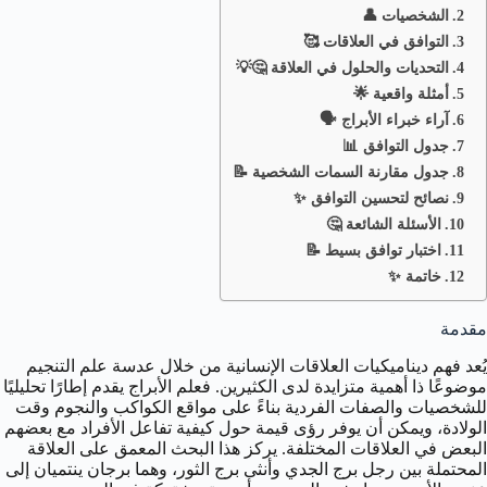
الشخصيات 👤
التوافق في العلاقات 🥰
التحديات والحلول في العلاقة 🤔💡
أمثلة واقعية 🌟
آراء خبراء الأبراج 🗣️
جدول التوافق 📊
جدول مقارنة السمات الشخصية 📝
نصائح لتحسين التوافق ✨
الأسئلة الشائعة 🤔
اختبار توافق بسيط 📝
خاتمة ✨
مقدمة
يُعد فهم ديناميكيات العلاقات الإنسانية من خلال عدسة علم التنجيم
موضوعًا ذا أهمية متزايدة لدى الكثيرين. فعلم الأبراج يقدم إطارًا تحليليًا
للشخصيات والصفات الفردية بناءً على مواقع الكواكب والنجوم وقت
الولادة، ويمكن أن يوفر رؤى قيمة حول كيفية تفاعل الأفراد مع بعضهم
البعض في العلاقات المختلفة. يركز هذا البحث المعمق على العلاقة
المحتملة بين رجل برج الجدي وأنثى برج الثور، وهما برجان ينتميان إلى