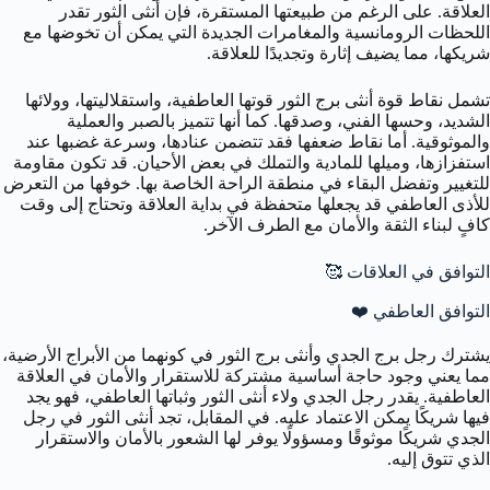
العلاقة. على الرغم من طبيعتها المستقرة، فإن أنثى الثور تقدر
اللحظات الرومانسية والمغامرات الجديدة التي يمكن أن تخوضها مع
شريكها، مما يضيف إثارة وتجديدًا للعلاقة.
تشمل نقاط قوة أنثى برج الثور قوتها العاطفية، واستقلاليتها، وولائها
الشديد، وحسها الفني، وصدقها. كما أنها تتميز بالصبر والعملية
والموثوقية. أما نقاط ضعفها فقد تتضمن عنادها، وسرعة غضبها عند
استفزازها، وميلها للمادية والتملك في بعض الأحيان. قد تكون مقاومة
للتغيير وتفضل البقاء في منطقة الراحة الخاصة بها. خوفها من التعرض
للأذى العاطفي قد يجعلها متحفظة في بداية العلاقة وتحتاج إلى وقت
كافٍ لبناء الثقة والأمان مع الطرف الآخر.
التوافق في العلاقات 🥰
التوافق العاطفي ❤️
يشترك رجل برج الجدي وأنثى برج الثور في كونهما من الأبراج الأرضية،
مما يعني وجود حاجة أساسية مشتركة للاستقرار والأمان في العلاقة
العاطفية. يقدر رجل الجدي ولاء أنثى الثور وثباتها العاطفي، فهو يجد
فيها شريكًا يمكن الاعتماد عليه. في المقابل، تجد أنثى الثور في رجل
الجدي شريكًا موثوقًا ومسؤولًا يوفر لها الشعور بالأمان والاستقرار
الذي تتوق إليه.