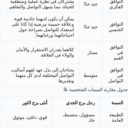
التوافق
يشتركان في نظرة عملية ومنطقية
جيد جدًا
الفكري
للحياة، مما يسهل التواصل والتفاهم.
يمكن أن يكون لديهما جاذبية قوية
التوافق
وعلاقة حميمة مرضية إذا كانا على
جيد جدًا
الجنسي
استعداد للتواصل بصراحة حول
احتياجاتهما ورغباتهما.
التوافق
كلاهما يقدران الاستقرار والأمان
في
ممتاز
والولاء في العلاقة.
القيم
التوافق
يحتاجان إلى بذل جهد لفهم أساليب
في
متوسط
التواصل المختلفة لدى كل منهما
التواصل
وتقديرها.
جدول مقارنة السمات الشخصية 📝
السمة
رجل برج الجدي
أنثى برج الثور
الطبيعة
مسؤول، منضبط،
قوي، دافئ، موثوق
العامة
جاد