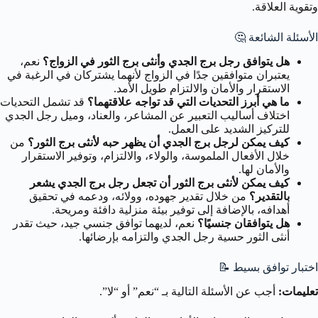
وتقوية العلاقة.
الأسئلة الشائعة 🤔
هل يتوافق رجل برج الجدي وأنثى برج الثور في الزواج؟
نعم،
يعتبران متوافقين جدًا في الزواج لأنهما يشتركان في الرغبة في
الاستقرار والأمان والالتزام طويل الأمد.
ما هي أبرز التحديات التي قد تواجه علاقتهما؟
قد تشمل التحديات
اختلاف أساليب التعبير عن المشاعر، والعناد، وميل رجل الجدي
للتركيز الشديد على العمل.
كيف يمكن لرجل برج الجدي أن يظهر حبه لأنثى برج الثور؟
من
خلال الأفعال الملموسة، والولاء، والالتزام، وتوفير الاستقرار
والأمان لها.
كيف يمكن لأنثى برج الثور أن تجعل رجل برج الجدي يشعر
بالتقدير؟
من خلال تقدير جهوده، وولائه، ودعمه في تحقيق
أهدافه، بالإضافة إلى توفير بيئة منزلية دافئة ومريحة.
هل يتوافقان جنسيًا؟
نعم، لديهما توافق جنسي جيد، حيث تقدر
أنثى الثور حسية رجل الجدي والتزامه بإرضائها.
اختبار توافق بسيط 📝
تعليمات:
أجب عن الأسئلة التالية بـ “نعم” أو “لا”.