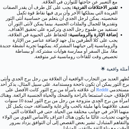
مع التعبير عن حاجتها للتوازن في العلاقة.
تقدير الاختلافات الفردية:
يجب على كل طرف أن يقدر الصفات
الفريدة التي يمتلكها الآخر وأن يرى فيها نقاط قوة تكمل
شخصيته. يمكن لرجل الجدي أن يتعلم من حساسية أنثى الثور
وتقديرها للجمال والملذات الحسية. بينما يمكن لأنثى الثور أن
تستفيد من طموح رجل الجدي وتركيزه على تحقيق الأهداف.
إضافة الإثارة والرومانسية:
للحفاظ على الحيوية في العلاقة،
يجب على كلا الطرفين بذل جهد لإضافة عناصر من الإثارة
والرومانسية إلى حياتهما المشتركة. يمكنهما تجربة أنشطة جديدة
معًا، مثل السفر أو ممارسة هوايات مشتركة، أو ببساطة
تخصيص وقت للقاءات رومانسية غير متوقعة.
أمثلة واقعية 🌟
تُظهر العديد من التجارب الواقعية أن العلاقة بين رجل برج الجدي وأنثى
برج الثور يمكن أن تكون ناجحة ومستدامة. على سبيل المثال، يذكر أحد
مستخدمي
Reddit
أن علاقته بامرأة من برج الثور كانت الأفضل على
الإطلاق، حيث استمتعا بالراحة والضحك والحياة الجنسية الرائعة. وهناك
امرأة من برج الجدي متزوجة من رجل من برج الثور لمدة 10 سنوات
تصف علاقتهما بأنها مليئة بالحب والرعاية والصداقة، حيث يكمل كل
منهما الآخر في جوانب مختلفة من الحياة. حتى في العلاقات التي
واجهت تحديات، غالبًا ما يكون هناك اعتراف بالأساس القوي من الولاء
والتفاهم المتبادل. تشير بعض القصص إلى أن التوافق يزداد بمرور
الوقت مع بناء الثقة والتقدير المتبادل.