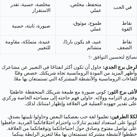
متحفظ، مخلص،
مخلصة، حسية، تقدر
في الحب
عملي
الاستقرار
نقاط
طموح، موثوق،
صبورة، ثابتة، حسية
القوة
عملي
نقاط
عنيد، قد يكون باردًا،
عنيدة، متملكة، مقاومة
الضعف
متشائم
للتغيير
نصائح لتحسين التوافق ✨
لرجل برج الجدي:
حاول أن تكون أكثر انفتاحًا في التعبير عن مشاعرك
وأظهر المزيد من المودة الرومانسية تجاه شريكتك. خصص وقتًا
للقاءات الرومانسية والأنشطة المشتركة التي تستمتعان بها معًا.
لأنثى برج الثور:
كوني صبورة مع طبيعة شريكك المتحفظة عاطفيًا
وقدري التزامه وولائه. حاولي فهم حاجته إلى مساحته الخاصة وركزي
على تقدير جهوده العملية في العلاقة وإظهار امتنانك لذلك.
لكلا الطرفين:
تعلموا لغة حب بعضكما البعض وحاولوا تلبيتها بصدق.
كونوا على استعداد لتقديم تنازلات واحترام اختلافاتكما الفردية. حافظوا
على تواصل مفتوح وصادق حول احتياجاتكما وتوقعاتكما من العلاقة.
خططوا لأنشطة مشتركة تستمتعان بها معًا لتعزيز الرابطة بينكما