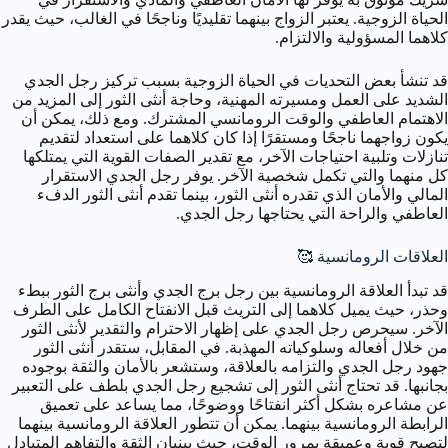
الحياة الزوجية. يعتبر الزواج بينهما تقليديًا وناجحًا في الغالب، حيث يقدر
كلاهما المسؤولية والالتزام.
قد تنشأ بعض التحديات في الحياة الزوجية بسبب تركيز رجل الجدي
الشديد على العمل ومسيرته المهنية، وحاجة أنثى الثور إلى المزيد من
الاهتمام العاطفي والوقت الرومانسي المشترك. ومع ذلك، يمكن أن
يكون زواجهما ناجحًا ومستقرًا إذا كان كلاهما على استعداد لتقديم
تنازلات وتلبية احتياجات الآخر، مع تقدير الصفات القوية التي يمتلكها
كل منهما والتي تكمل شخصية الآخر. يوفر رجل الجدي الاستقرار
المالي والأمان الذي تقدره أنثى الثور، بينما تقدم أنثى الثور الدفء
العاطفي والراحة التي يحتاجها رجل الجدي.
العلاقات الرومانسية 🥰
قد تبدأ العلاقة الرومانسية بين رجل برج الجدي وأنثى برج الثور ببطء
وحذر، حيث يميل كلاهما إلى التريث قبل الانفتاح الكامل على الطرف
الآخر. سيحرص رجل الجدي على إظهار الاحترام والتقدير لأنثى الثور
من خلال أفعاله وسلوكياته المهذبة. في المقابل، ستقدر أنثى الثور
جهود رجل الجدي والتزامه بالعلاقة، وستشعر بالأمان والثقة بوجوده
بجانبها. قد تحتاج أنثى الثور إلى تشجيع رجل الجدي بلطف على التعبير
عن مشاعره بشكل أكثر انفتاحًا ووضوحًا، مما يساعد على تعميق
الرابطة الرومانسية بينهما. يمكن أن تتطور العلاقة الرومانسية بينهما
لتصبح قوية وعميقة بمرور الوقت، حيث يبنيان الثقة والتفاهم المتبادل