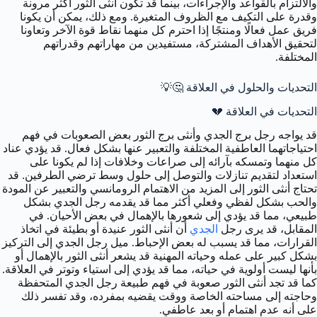
والالتزام بالقواعد والإجراءات، بينما قد تكون أنثى الثور أكثر مرونة
وقدرة على التكيف مع الظروف المتغيرة. ومع ذلك، يمكن أن يكونا
فريق عمل فعالًا ومنتجًا إذا احترم كل منهما نقاط قوة الآخر وتعاونا
لتحقيق الأهداف المشتركة، مستفيدين من مهاراتهم وقدراتهم
المختلفة.
التحديات والحلول في العلاقة 🤔💡
التحديات في العلاقة 💔
قد يواجه رجل برج الجدي وأنثى برج الثور بعض الصعوبات في فهم
احتياجاتهما العاطفية المختلفة والتعبير عنها بشكل فعال. قد يؤدي عناد
كل منهما وتمسكه بآرائه إلى صراعات وخلافات إذا لم يكونا على
استعداد لتقديم تنازلات والتوصل إلى حلول وسط ترضي الطرفين. قد
تحتاج أنثى الثور إلى المزيد من الاهتمام الرومانسي والتعبير عن المودة
والحب بشكل لفظي وفعلي أكثر مما قد يقدمه رجل الجدي بشكل
طبيعي، مما قد يؤدي إلى شعورها بالإهمال في بعض الأحيان. في
المقابل، قد يرى رجل
الجدي
أن أنثى الثور عنيدة أو بطيئة في اتخاذ
القرارات، مما قد يسبب له بعض الإحباط. ميل رجل الجدي إلى التركيز
بشكل كبير على عمله وحياته المهنية قد يشعر أنثى الثور بالإهمال أو
بأنها ليست أولوية في حياته، مما قد يؤدي إلى استياء وتوتر في العلاقة.
كما قد تجد أنثى الثور صعوبة في فهم طبيعة رجل الجدي المتحفظة
وحاجته إلى مساحته الخاصة ووقت يقضيه بمفرده، وقد تفسر ذلك
على أنه عدم اهتمام أو بعد عاطفي.