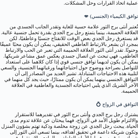
عملية اتخاذ القرارات وحل المشكلات.
توافق الكيمياء (الجنسي) 💋
تُعتبر أنثى برج الثور علامة حسية للغاية وتقدر الجانب الجسدي من
العلاقة الحميمة، بينما يتمتع رجل برج الجدي بقدرة تحمل جنسية عالية.
قد يستغرق رجل الجدي بعض الوقت للانفتاح جنسيًا وعاطفيًا، لكن
بمجرد أن يشعر بالارتباط العاطفي الحقيقي، يمكن أن يكون محبًا عميقًا
وحنونًا. تقدر أنثى الثور العلاقة الحميمة التي تعبر عن الحب والارتباط
العاطفي، فهي تبحث عن اتصال جسدي يعكس عمق مشاعر شريكها.
يمكن أن يكون لديهما توافق جنسي قوي إذا كان كلاهما على استعداد
للتواصل بصراحة ووضوح حول احتياجاتهما ورغباتهما الجنسية، والسعي
لتلبية هذه الاحتياجات المتبادلة. تشير العديد من المصادر إلى أن
التوافق الجنسي بينهما يمكن أن يكون ممتازًا، حيث يجد كل منهما في
الآخر الشريك الذي يلبي احتياجاته الجسدية والعاطفية في العلاقة
الحميمة.
التوافق في الزواج 💍
يشترك رجل برج الجدي وأنثى برج الثور في تقديرهما للاستقرار
والالتزام طويل الأمد في الزواج، فهما يبحثان عن علاقة تدوم مدى
الحياة. يبحث رجل الجدي عن زوجة مخلصة وذكية تهتم بشؤون المنزل
وتكون شريكة داعمة في تحقيق أهدافه، بينما تسعى أنثى الثور إلى
شريك موثوق به يوفر لها الأمان العاطفي والمادي والاستقرار في