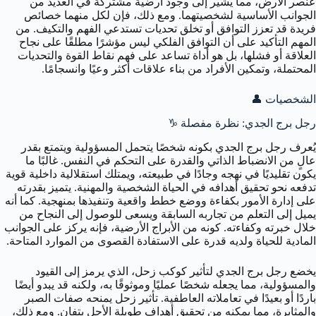
عنصر الأرض، مما يشير إلى وجود أرضية مشتركة في العديد من
الجوانب الأساسية لشخصيتهما. ومع ذلك، فإن لكل منهما خصائص
فريدة قد تعزز التوافق أو تخلق تحديات تستدعي الفهم والتكيف. من
المهم التأكيد على أن التوافق الفلكي ليس مؤشرًا مطلقًا على نجاح
العلاقة أو فشلها، بل هو أداة تساعد على فهم نقاط القوة والتحديات
المحتملة، وتمكين الأفراد من بناء علاقات أكثر وعيًا وانسجامًا.
الشخصيات 👤
رجل برج الجدي: نظرة مفصلة ♑
يُعرف رجل برج الجدي بكونه شخصًا يتحمل المسؤولية ويتمتع بقدر
عالٍ من الانضباط الذاتي والقدرة على التحكم في النفس. غالبًا ما
يكون تقليديًا في نهجه وجادًا في طبيعته، ويمتلك استقلالية داخلية قوية
تدفعه نحو تحقيق أهدافه في الحياة الشخصية والمهنية. يتميز بقدرته
على إدارة الأمور بكفاءة ووضع خطط واقعية وتنفيذها بمنهجية. كما أنه
يميل إلى التعلم من تجاربه السابقة ويسعى للوصول إلى النجاح من
خلال خبرته وكفاءته. كونه من الأبراج الأرضية، فإنه يركز على الجوانب
المادية للحياة ولديه قدرة على الاستفادة القصوى من الموارد المتاحة.
يخضع رجل برج الجدي لتأثير كوكب زحل، الذي يرمز إلى القيود
والمسؤولية، مما يجعله شخصًا عمليًا وموثوقًا به، ولكنه قد يبدو أيضًا
باردًا أو بعيدًا في تعاملاته العاطفية. تأثير زحل يمنحه صفات الصبر
والمثابرة، مما يمكنه من تحقيق أهداف طويلة الأجل بتفانٍ. ومع ذلك،