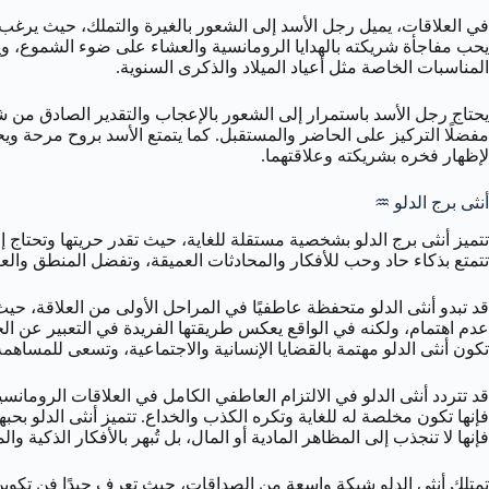
في العلاقات، يميل رجل الأسد إلى الشعور بالغيرة والتملك، حيث يرغب 
يحب مفاجأة شريكته بالهدايا الرومانسية والعشاء على ضوء الشموع، ويس
المناسبات الخاصة مثل أعياد الميلاد والذكرى السنوية.
يحتاج رجل الأسد باستمرار إلى الشعور بالإعجاب والتقدير الصادق من شر
مفضلًا التركيز على الحاضر والمستقبل. كما يتمتع الأسد بروح مرحة ويحب 
لإظهار فخره بشريكته وعلاقتهما.
أنثى برج الدلو ♒️
تتميز أنثى برج الدلو بشخصية مستقلة للغاية، حيث تقدر حريتها وتحتاج 
تتمتع بذكاء حاد وحب للأفكار والمحادثات العميقة، وتفضل المنطق والعقل
قد تبدو أنثى الدلو متحفظة عاطفيًا في المراحل الأولى من العلاقة، حيث 
عدم اهتمام، ولكنه في الواقع يعكس طريقتها الفريدة في التعبير عن الحب
تكون أنثى الدلو مهتمة بالقضايا الإنسانية والاجتماعية، وتسعى للمساهم
قد تتردد أنثى الدلو في الالتزام العاطفي الكامل في العلاقات الرومانس
فإنها تكون مخلصة له للغاية وتكره الكذب والخداع. تتميز أنثى الدلو بح
فإنها لا تنجذب إلى المظاهر المادية أو المال، بل تُبهر بالأفكار الذكية و
تمتلك أنثى الدلو شبكة واسعة من الصداقات، حيث تعرف جيدًا فن تكوين 