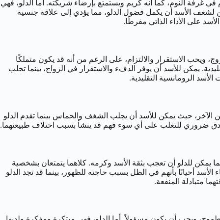
 في غرفة النوم، كما أنه كريم ويستمتع بإرضاء شريكته. أما الدلو، فهي
كن لشغف الأسد أن يكمل فضول الدلو، مما يؤدي إلى علاقة جنسية
لأسد على الأداء الذاتي مفرطًا.
ج، ويحب الاستقرار والالتزام، على الرغم من أنه قد يكون متملكًا
يدية. يمكن للأسد أن يوفر الدفء والاستقرار في الزواج، بينما تجلب
الأسد الرومانسية التقليدية.
ر من الآخر، حيث يمكن للأسد أن يجلب الشغف والحماس بينما تقدم الدلو
لصادق ضروري للتغلب على أي سوء فهم قد ينشأ بسبب اختلاف طبيعتهما.
ينما يمكن للدلو أن تعجب بثقة الأسد وكرمه. كلاهما يتمتعان بشخصية
أسد أحيانًا بأنهم في الظل بسبب حاجته للظهور، بينما قد تجد الدلو
ا متبادلة المنفعة.
 وطموح، ويحب أن يكون مسؤولاً. أما الدلو، فهي مبتكرة ومفكرة ولديها