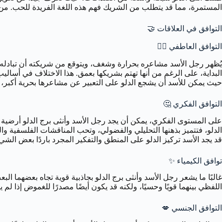
المستمرة، مما قد يتطلب من الشريك فهم هذه اللغة الفريدة للحب. من الجد
التوافق في العلاقات 🤝
التوافق العاطفي ❤️‍🔥
يُظهر رجل الأسد مشاعره بحرارة وشغف، ويتوقع من شريكته أن تبادله نفس 
البداية، على الرغم من أنها تهتم بشريكها بعمق. هذا الاختلاف في أساليب
حيث يمكن للأسد أن يشجع الدلو على التعبير عن مشاعرها بحرية أكبر، بي
التوافق الفكري 🤔
على المستوى الفكري، يمكن أن يجد رجل الأسد وأنثى برج الدلو أرضية مشت
الدلو، فتتميز بذهنها التحليلي والفضولي، وتحب المناقشات الفلسفية والعل
قد يجد الأسد تركيز الدلو على المنطق والتفكير المجرد باردًا بعض الشي
توافق الكيمياء ✨
غالبًا ما يشعر رجل الأسد وأنثى برج الدلو بجاذبية قوية تجاه بعضهما ال
اللفظي بينهما قويًا وحسيًا، ولكنه قد يكون أيضًا مصدرًا للغموض إذا ل
التوافق الجنسي 💋