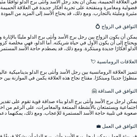
في العلاقة الحميمة، يمكن أن يجد رجل الأسد وأنثى برج الدلو توافقًا مث
فضولية ومغامرة ومنفتحة على تجربة أفكار جديدة في العلاقة الحميمة،
مثيرة ومليئة بالتجارب. ومع ذلك، قد يحتاج الأسد إلى المزيد من المودة ا
التوافق في الزواج 💍
يمكن أن يكون الزواج بين رجل برج الأسد وأنثى برج الدلو مليئًا بالإثا
ويحتاج إلى أن يكون الأول في حياة شريكته. أما الدلو، فهي مخلصة كزوج
الدلو أفكارًا جديدة ومبتكرة. ومع ذلك، قد يصطدم حاجة الأسد المستمرة 
العلاقات الرومانسية 💘
تتميز العلاقة الرومانسية بين رجل الأسد وأنثى برج الدلو بديناميكية ع
منظورًا جديدًا ومبتكرًا. مفتاح نجاح هذه العلاقة يكمن في الموازنة بين 
التوافق في الصداقة 🤗
يمكن لرجل برج الأسد وأنثى برج الدلو بناء صداقة قوية تقوم على تقدير ا
اجتماعية ويستمتعان بالأنشطة الممتعة والمغامرات، على الرغم من اختلا
صعوبة في تلبية حاجة الأسد المستمرة للإعجاب. ومع ذلك، يمكنهما دع
التوافق في العمل 💼
في بيئة العمل، يمكن لرجل برج الأسد وأنثى برج الدلو أن يشكلا فريقًا 