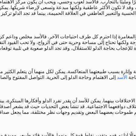
يرًا ومليئًا بالتجارب. فالأسد لعوب وحسي، ويحب أن يكون مركز الاهتمام
 وقد لا تكون الأكثر عاطفية ولكنها مبدعة وتسعى لإرضاء شريكها. يم
لحسية والتعبير العاطفي في العلاقة الحميمة، بينما قد تجد الدلو تركيز ا
رة والمغامرة إذا احترم كل طرف احتياجات الآخر. فالأسد مخلص وداعم كزو
ة ولكنها تحتاج إلى مساحة وحرية حتى في الزواج، ولا تحب القيود التقل
للإعجاب بحاجة الدلو للاستقلال، وقد تجد الدلو صعوبة في تلبية توقعات 
الية وإثارة بسبب طبيعتهما المتعاكسة. يمكن لكل منهما أن يتعلم الكثي
حاجة
الأسد
إلى الاهتمام وحاجة الدلو إلى الحرية. التواصل المفتوح وا
لاختلافات بينهما. يمكن للأسد أن يقدر تفرد الدلو وأفكارها المبتكرة، ب
ف دوافعهما الاجتماعية. قد تنشأ بعض التحديات حيث قد يشعر أصدقاء ال
م طموحات بعضهما البعض وتقديم وجهات نظر مختلفة، مما يجعل صداقتهم
فعالًا إذا تم فهم وتقدير نقاط قوة كل منهما. فالأسد قائد طبيعي ومبدع