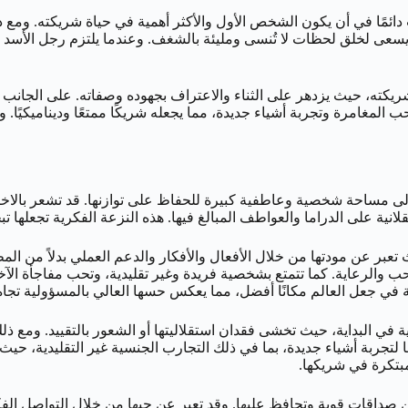
دائمًا في أن يكون الشخص الأول والأكثر أهمية في حياة شريكته. ومع ذ
عى لخلق لحظات لا تُنسى ومليئة بالشغف. وعندما يلتزم رجل الأسد بعلا
يكته، حيث يزدهر على الثناء والاعتراف بجهوده وصفاته. على الجانب ال
المغامرة وتجربة أشياء جديدة، مما يجعله شريكًا ممتعًا وديناميكيًا. و
إلى مساحة شخصية وعاطفية كبيرة للحفاظ على توازنها. قد تشعر بالاختنا
انية على الدراما والعواطف المبالغ فيها. هذه النزعة الفكرية تجعلها 
تعبر عن مودتها من خلال الأفعال والأفكار والدعم العملي بدلاً من المظا
 والرعاية. كما تتمتع بشخصية فريدة وغير تقليدية، وتحب مفاجأة الآخرين
ة في جعل العالم مكانًا أفضل، مما يعكس حسها العالي بالمسؤولية تجاه 
ية في البداية، حيث تخشى فقدان استقلاليتها أو الشعور بالتقييد. ومع ذ
بها لتجربة أشياء جديدة، بما في ذلك التجارب الجنسية غير التقليدية، 
المبتكرة في شريكها.
صداقات قوية وتحافظ عليها. وقد تعبر عن حبها من خلال التواصل الفكر