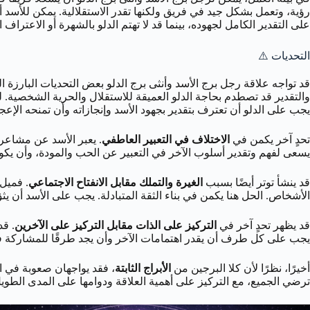
رؤية، وتعمل بشكل جيد في فريق ولكنها تقدر الاستقلالية. يمكن للأسد أن
على التقدير الكامل لجهوده، بينما قد لا تهتم الدلو بالشهرة أو الاعتراف
التحديات ⚠️
قد تواجه علاقة رجل برج الأسد وأنثى برج الدلو بعض التحديات البارزة ال
والتقدير قد تصطدم بحاجة الدلو العميقة للاستقلال والحرية الشخصية. ل
يجب على الدلو أن تعترف بتقدير بجهود الأسد وإنجازاته وأن تمنحه الإعج
تحدٍ آخر يكمن في
الاختلاف في التعبير العاطفي
. يعبر الأسد عن مشاعره
يسعى لفهم وتقدير أسلوب الآخر في التعبير عن الحب والمودة، وأن يكون
قد ينشأ توتر أيضًا بسبب
الغيرة والتملك مقابل الانفتاح الاجتماعي
. فميل 
الأشخاص. الحل هنا يكمن في بناء الثقة المتبادلة. يجب على الأسد أن ي
قد يظهر تحدٍ آخر في
التركيز على الذات مقابل التركيز على الآخرين
. قد
يجب على كل طرف أن يقدر اهتمامات الآخر وأن يجد طرقًا للمشاركة في
أخيرًا، نظرًا لأن كلا البرجين من
الأبراج الثابتة
، فقد يواجهان صعوبة في ا
ترضي الجميع، مع التركيز على أهمية العلاقة ودوامها على المدى الطوي