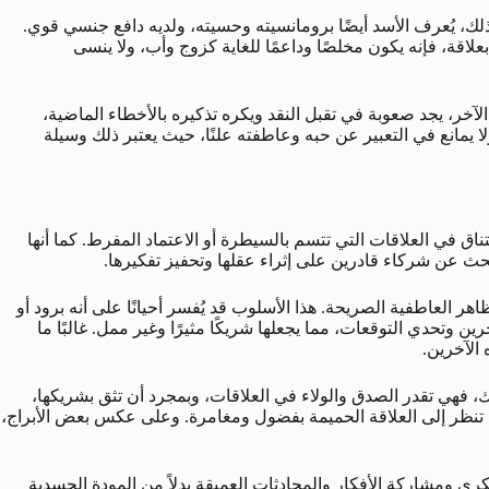
لك، يُعرف الأسد أيضًا برومانسيته وحسيته، ولديه دافع جنسي قوي.
قة، فإنه يكون مخلصًا وداعمًا للغاية كزوج وأب، ولا ينسى
آخر، يجد صعوبة في تقبل النقد ويكره تذكيره بالأخطاء الماضية،
لا يمانع في التعبير عن حبه وعاطفته علنًا، حيث يعتبر ذلك وسيلة
ق في العلاقات التي تتسم بالسيطرة أو الاعتماد المفرط. كما أنها
تبحث عن شركاء قادرين على إثراء عقلها وتحفيز تفكيرها.
هر العاطفية الصريحة. هذا الأسلوب قد يُفسر أحيانًا على أنه برود أو
 وتحدي التوقعات، مما يجعلها شريكًا مثيرًا وغير ممل. غالبًا ما
الآخرين.
لك، فهي تقدر الصدق والولاء في العلاقات، وبمجرد أن تثق بشريكها،
حيث تنظر إلى العلاقة الحميمة بفضول ومغامرة. وعلى عكس بعض الأبراج،
ي ومشاركة الأفكار والمحادثات العميقة بدلاً من المودة الجسدية