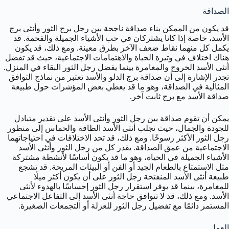
الصداقة
قد يكون من الممكن بناء صداقة ناجحة بين رجل برج الثور وأنثى برج
الأسد، خاصة إذا كانا يشتركان في حب الأشياء الجميلة والفخمة. قد
يكمل كل منهما نقاط ضعف الآخر بطرق معينة. ومع ذلك، قد يكون
هناك اختلاف في وتيرة الحياة والاهتمامات الاجتماعية، حيث قد تفضل
أنثى الأسد الخروج والمغامرة بينما يفضل رجل الثور البقاء في المنزل.
تجدر الإشارة إلى أن صداقة برج الدلو والأسد تعتبر من نماذج التوافق
المثالية في الصداقة، وهو ما قد يعطي بعض المؤشرات حول طبيعة
صداقة الأسد مع برج ثابت آخر.
يمكن أن تقوم صداقة بين رجل الثور وأنثى الأسد على تقدير متبادل
للجودة والجمال، حيث تجلب أنثى الأسد الطاقة والحماس إلى منظور
رجل الثور الأكثر رسوخًا. ومع ذلك، قد تحد الاختلافات في احتياجاتهما
الاجتماعية من عمق الصداقة. يقدر كل من رجل الثور وأنثى الأسد
الأشياء الجميلة في الحياة، وهو ما قد يكون أساسًا لأنشطة مشتركة
مثل الاستمتاع بالطعام الجيد أو الفن أو البيئات المريحة. قد تشجع
طبيعة أنثى الأسد المنفتحة رجل الثور على أن يكون أكثر ميلًا
للمغامرة، بينما قد يوفر استقرار رجل الثور إحساسًا بالهدوء لأنثى
الأسد. ومع ذلك، قد لا تتوافق حاجة أنثى الأسد إلى التفاعل الاجتماعي
المستمر دائمًا مع تفضيل رجل الثور للعزلة أو التجمعات الصغيرة.
العمل