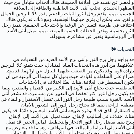
والمعبر عن نفسه في العلاقة الحميمة. هناك انجذاب متبادل من حيث
المظهر الجسدي. تجلب أنثى الأسد العاطفة والطاقة إلى العلاقة
الجنسية، بينما يقدم رجل الثور الثبات والدعم. يقدر كلا البرجين الجمال
والفن، مما يمكن أن يثري حياتهما الجنسية. ومع ذلك، قد يكون هناك
اختلاف في طريقة التعبير عن الرغبة والاحتياجات الحميمة. يتميز رجل
الثور بحسيته ويقدر اللحظات الحسية الممتعة، بينما تميل أنثى الأسد
إلى الرومانسية وتعبر عن مشاعرها بسهولة.
التحديات 🚧
قد يواجه رجل برج الثور وأنثى برج الأسد العديد من التحديات في
علاقتهما. من أبرز هذه التحديات العناد المتبادل، حيث يتمتع كلا البرجين
بإرادة قوية وقد يكون من الصعب عليهما التنازل عن آرائهما. قد ينشأ
صراع على السلطة والقيادة، حيث يميل كل منهما إلى الرغبة في أن
يكون المسيطر في العلاقة. هناك أيضًا اختلاف في الاحتياجات
العاطفية، حيث تحتاج أنثى الأسد إلى الكثير من الاهتمام والتقدير، بينما
قد يكون رجل الثور أكثر تحفظًا في التعبير عن مشاعره. قد تشعر أنثى
الأسد بالغيرة بسبب طبيعة رجل الثور التي تفضل الاستقرار والبقاء في
منطقة الراحة، بينما قد يحتاج رجل الثور إلى الشعور بالأمان
والاستقرار الذي قد لا توفره طبيعة أنثى الأسد المغامرة دائمًا. قد يكون
هناك اختلاف في أساليب الإنفاق، حيث تميل أنثى الأسد إلى الإنفاق
ببذخ بينما يفضل رجل الثور الادخار والتخطيط المالي الحذر. قد تميل
أنثى الأسد إلى الدراما والمبالغة في المواقف، وهو ما قد يتعارض مع
واقعية رجل الثور وهدوئه. تحتاج أنثى الأسد باستمرار إلى الإعجاب