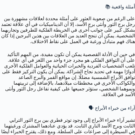
أمثلة واقعية 📚
على الرغم من صعوبة العثور على أمثلة محددة لعلاقات مشهورة بين
رجل برج الثور وأنثى برج الأسد، إلا أن الديناميكيات في أي علاقة تعتمد
بشكل كبير على جوانب أخرى في الخريطة الفلكية للطرفين وتجاربهما
الشخصية. يمكن أن تنجح العديد من العلاقات بين هذين البرجين إذا كان
هناك فهم متبادل ورغبة في العمل على نقاط الاختلاف.
في حين أن الأدلة القصصية يمكن أن تكون مفيدة، من المهم التأكيد
على أن التوافق الفلكي هو مجرد جزء واحد من اللغز في أي علاقة.
تلعب الشخصيات الفردية والخبرات الحياتية والعوامل الفلكية الأخرى
أدوارًا مهمة في تحديد نجاح الشراكة. يمكن أن يكون التركيز فقط على
توافق الأبراج الشمسية مضللًا. إن مواقع القمر والبرج الصاعد
والكواكب الأخرى في مخططات ميلادهما، بالإضافة إلى تربيتهما
ونموهما الشخصي، ستؤثر جميعها على كيفية تفاعل رجل الثور وأنثى
الأسد في العلاقة.
آراء من خبراء الأبراج 🗣️
تشير آراء خبراء الأبراج إلى وجود توتر فطري بين برج الثور الترابي
الثابت وبرج الأسد الناري الثابت. قد يؤدي عنادهما المشترك ورغبتهما
في السيطرة إلى صراعات على السلطة. ومع ذلك، يقترح الخبراء أيضًا