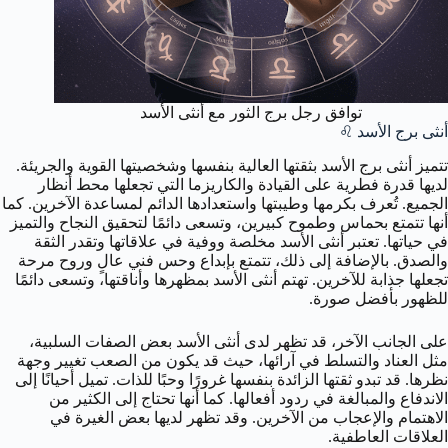
توافق رجل برج الثور مع أنثى الأسد
أنثى برج الأسد ♌️
تتميز أنثى برج الأسد بثقتها العالية بنفسها وشخصيتها القوية والجريئة.
لديها قدرة فطرية على القيادة والكاريزما التي تجعلها محط أنظار
الجميع. تُعرف بكرمها وطيبتها واستعدادها الدائم لمساعدة الآخرين. كما
أنها تتمتع بحماس وطموح كبيرين، وتسعى دائمًا لتحقيق النجاح والتميز
في حياتها. تعتبر أنثى الأسد مخلصة ووفية في علاقاتها وتقدر الثقة
والصدق. بالإضافة إلى ذلك، تتمتع بإبداع وحس فني عالٍ وروح مرحة
تجعلها جذابة للآخرين. تهتم أنثى الأسد بمظهرها وأناقتها، وتسعى دائمًا
للظهور بأفضل صورة.
على الجانب الآخر، قد تظهر لدى أنثى الأسد بعض الصفات السلبية،
مثل العناد والتسلط في آرائها، حيث قد يكون من الصعب تغيير وجهة
نظرها. قد تبدو ثقتها الزائدة بنفسها غرورًا وحبًا للذات. تميل أحيانًا إلى
الاندفاع والمبالغة في ردود أفعالها. كما أنها تحتاج إلى الكثير من
الاهتمام والإعجاب من الآخرين. وقد تظهر لديها بعض الغيرة في
العلاقات العاطفية.