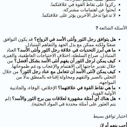
ركزوا على نقاط القوة في علاقتكما.
ابحثوا عن اهتمامات مشتركة.
لا تدعوا تدخل الآخرين يؤثر على علاقتكما.
الأسئلة الشائعة ❓
هل يتوافق رجل الثور وأنثى الأسد في الزواج؟
قد يكون التوافق
صعبًا ولكنه ممكن مع بذل الجهد والتفاهم المتبادل.
ما هي أبرز التحديات في علاقة رجل الثور وأنثى الأسد؟
العناد
المتبادل، صراع السلطة، اختلاف الاحتياجات العاطفية، والغيرة.
كيف يمكن لرجل الثور أن يفهم أنثى الأسد بشكل أفضل؟
من
خلال تقدير حاجتها إلى الاهتمام والإعجاب ودعم طموحاتها.
كيف يمكن لأنثى الأسد أن تتعامل مع عناد رجل الثور؟
من خلال
التحلي بالصبر والتفهم ومحاولة إقناعه بالمنطق بدلًا من
المواجهة.
ما هي نقاط القوة في علاقتهما؟
الإخلاص، الوفاء، والجاذبية
الأولية القوية.
هل هناك أي أمثلة مشهورة لعلاقات بين برج الثور والأسد؟
(لم
يتم العثور على أمثلة محددة في المواد البحثية).
اختبار توافق بسيط
أجب بنعم أو لا: