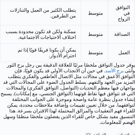
التوافق
يتطلب الكثير من العمل والتنازلات
في
متوسط
من الطرفين.
الزواج
ممكنة ولكن قد تكون محدودة بسبب
الصداقة
متوسط
اختلاف الاحتياجات الاجتماعية.
يمكن أن يكونا فريقًا قويًا إذا تم
العمل
متوسط
احترام الأدوار.
يوفر جدول التوافق ملخصًا مرئيًا للعلاقة الدقيقة بين رجل برج الثور
وأنثى
برج الأسد
. في حين أن الانجذاب الأولي قد يكون قويًا، فإن
التوافق الأعمق في مجالات مثل الاتصال العاطفي والفكري يتطلب
المزيد من الجهد والتفهم. يسلط الجدول الضوء على المجالات التي قد
يواجهان فيها معظم التحديات (التواصل، التوافق الفكري) والمجالات
التي قد تتوافق فيها نقاط قوتهما (التوافق الجنسي، مع إمكانات). يسمح
إنشاء جدول بنظرة عامة واضحة وموجزة على الجوانب المختلفة
لتوافقهما. من خلال تعيين تقييمات وإضافة ملاحظات محددة، يمكن
للقراء فهم التعقيدات والمزالق المحتملة لهذا الاقتران بسرعة. هذا
التنسيق مفيد بشكل خاص للقراء الذين يفضلون ملخصًا منظمًا وسهل
الهضم للمعلومات.