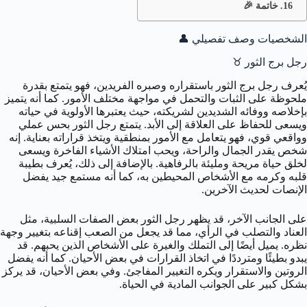
خاتمة 🎉
الشخصيات وصف تفصيلي 👤
رجل برج الثور ♉️
يُعرف رجل برج الثور باستقراره وصبره الفريدين، فهو يتمتع بقدرة
ملحوظة على الثبات والتحمل في مواجهة مختلف الأمور. كما أنه يتميز
بإخلاصه ووفائه الشديدين لشريكته، حيث يعتبرها الأولوية في حياته
ويسعى للحفاظ على العلاقة إلى الأبد. يتمتع رجل الثور بحس عملي
وواقعي قوي، فهو يتعامل مع الأمور بمنطقية ويتخذ قراراته بعناية. إنه
شخص يقدر الجمال والراحة، ويحب امتلاك الأشياء الفاخرة ويسعى
لخلق حياة مريحة ومليئة بالرفاهية. بالإضافة إلى ذلك، يُعرف بطيبة
قلبه وكرمه مع الأشخاص المحيطين به، كما أنه مستمع جيد يفضل
الإنصات لحديث الآخرين.
على الجانب الآخر، قد يظهر رجل الثور بعض الصفات السلبية، مثل
العناد والتصلب في الرأي، مما قد يجعل من الصعب إقناعه بتغيير وجهة
نظره. يميل أيضًا إلى التملك والغيرة على الأشخاص الذين يحبهم. قد
يبدو بطيئًا ومترددًا في اتخاذ القرارات في بعض الأحيان. كما أنه يفضل
الروتين والاستقرار ويكره التغيير المفاجئ. وفي بعض الأحيان، قد يركز
بشكل كبير على الجوانب المادية في الحياة.