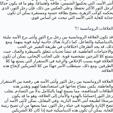
أنثى الأسد، التي يحكمها الشمس، طاقة واهتمامًا، وهو ما قد يكون جذابًا
لرجل الثور الأكثر تحفظًا. وعلى العكس من ذلك، فإن رجل الثور، الذي
يحكمه كوكب الزهرة، ينضح بطاقة حسية ومستقرة يمكن أن تكون
جذابة للغاية لأنثى الأسد التي تبحث عن أساس قوي.
العلاقات الرومانسية 💘
قد تكون العلاقة الرومانسية بين رجل برج الثور وأنثى برج الأسد مليئة
بالديناميكية والتفاعل. كما ذكرنا، هناك جاذبية أولية قوية بينهما. ومع
ذلك، قد يجد الطرفان اختلافات في طريقة التعبير عن الحب
والاحتياجات العاطفية. قد تنشأ تحديات تتعلق بالسيطرة والعناد، حيث
يتمتع كلا البرجين بشخصية قوية. على الجانب الإيجابي، يمكن أن تكون
العلاقة قوية بسبب الإخلاص والرغبة في الاستقرار التي يتمتع بها كلا
الطرفين. ومع ذلك، سيتطلب الأمر جهدًا من كلا الشريكين لإنجاح هذه
العلاقة.
العلاقة الرومانسية بين رجل الثور وأنثى الأسد هي رقصة بين الاستقرار
والعاطفة. يكمن مفتاح نجاحها في استعدادهما لفهم وتقدير هذه
الطاقات المتناقضة، مما يسمح لهما بالتكامل بدلًا من التصادم. يجلب
رجل الثور إحساسًا بالهدوء والأمان إلى العلاقة، وهو ما قد يكون
مرسخًا لطبيعة أنثى الأسد النارية. وفي المقابل، يمكن لأنثى الأسد أن
تضخ الإثارة والعفوية في حياة رجل الثور، مما يمنعها من أن تصبح رتيبة
للغاية. يمكن أن تكون هذه الديناميكية غنية إذا كان كلا الشريكين