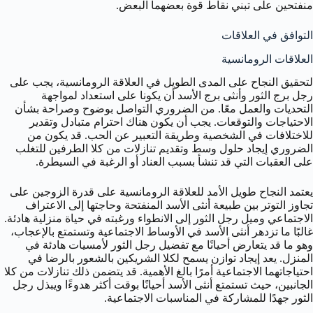
منفتحين على تبني نقاط قوة بعضهما البعض.
التوافق في العلاقات
العلاقات الرومانسية
لتحقيق النجاح على المدى الطويل في العلاقة الرومانسية، يجب على
رجل برج الثور وأنثى برج الأسد أن يكونا على استعداد لمواجهة
التحديات والعمل معًا. من الضروري التواصل بوضوح وصراحة بشأن
الاحتياجات والتوقعات. يجب أن يكون هناك احترام متبادل وتقدير
للاختلافات في الشخصية وطريقة التعبير عن الحب. قد يكون من
الضروري إيجاد حلول وسط وتقديم تنازلات من كلا الطرفين للتغلب
على العقبات التي قد تنشأ بسبب العناد أو الرغبة في السيطرة.
يعتمد النجاح طويل الأمد للعلاقة الرومانسية على قدرة الزوجين على
تجاوز التوتر بين طبيعة أنثى الأسد المنفتحة وحاجتها إلى الاعتراف
الاجتماعي وميل رجل الثور إلى الانطواء ورغبته في حياة منزلية هادئة.
غالبًا ما تزدهر أنثى الأسد في الأوساط الاجتماعية وتستمتع بالإعجاب،
وهو ما قد يتعارض أحيانًا مع تفضيل رجل الثور لأمسيات هادئة في
المنزل. يعد إيجاد توازن يسمح لكلا الشريكين بالشعور بالرضا في
احتياجاتهما الاجتماعية أمرًا بالغ الأهمية. قد يتضمن ذلك تنازلات من كلا
الجانبين، حيث تستمتع أنثى الأسد أحيانًا بوقت أكثر هدوءًا ويبذل رجل
الثور جهدًا للمشاركة في المناسبات الاجتماعية.