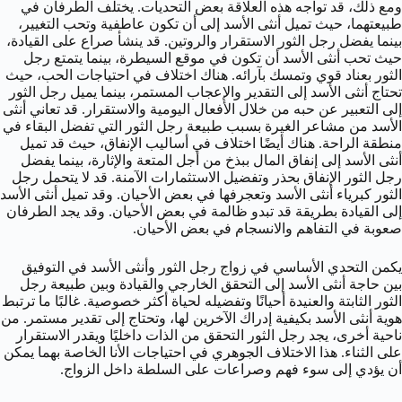
ومع ذلك، قد تواجه هذه العلاقة بعض التحديات. يختلف الطرفان في
طبيعتهما، حيث تميل أنثى الأسد إلى أن تكون عاطفية وتحب التغيير،
بينما يفضل رجل الثور الاستقرار والروتين. قد ينشأ صراع على القيادة،
حيث تحب أنثى الأسد أن تكون في موقع السيطرة، بينما يتمتع رجل
الثور بعناد قوي وتمسك بآرائه. هناك اختلاف في احتياجات الحب، حيث
تحتاج أنثى الأسد إلى التقدير والإعجاب المستمر، بينما يميل رجل الثور
إلى التعبير عن حبه من خلال الأفعال اليومية والاستقرار. قد تعاني أنثى
الأسد من مشاعر الغيرة بسبب طبيعة رجل الثور التي تفضل البقاء في
منطقة الراحة. هناك أيضًا اختلاف في أساليب الإنفاق، حيث قد تميل
أنثى الأسد إلى إنفاق المال ببذخ من أجل المتعة والإثارة، بينما يفضل
رجل الثور الإنفاق بحذر وتفضيل الاستثمارات الآمنة. قد لا يتحمل رجل
الثور كبرياء أنثى الأسد وتعجرفها في بعض الأحيان. وقد تميل أنثى الأسد
إلى القيادة بطريقة قد تبدو ظالمة في بعض الأحيان. وقد يجد الطرفان
صعوبة في التفاهم والانسجام في بعض الأحيان.
يكمن التحدي الأساسي في زواج رجل الثور وأنثى الأسد في التوفيق
بين حاجة أنثى الأسد إلى التحقق الخارجي والقيادة وبين طبيعة رجل
الثور الثابتة والعنيدة أحيانًا وتفضيله لحياة أكثر خصوصية. غالبًا ما ترتبط
هوية أنثى الأسد بكيفية إدراك الآخرين لها، وتحتاج إلى تقدير مستمر. من
ناحية أخرى، يجد رجل الثور التحقق من الذات داخليًا ويقدر الاستقرار
على الثناء. هذا الاختلاف الجوهري في احتياجات الأنا الخاصة بهما يمكن
أن يؤدي إلى سوء فهم وصراعات على السلطة داخل الزواج.