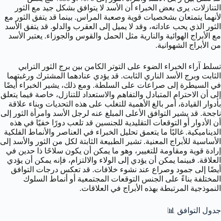
التنازلات. يرى بعض الخبراء أن الأسد لا يتوافق بشكل جيد مع الثور
لأنهما يتمتعان بشخصيات قوية وصعبة المراس. بينما قد يتفق الثور مع
الثور الذي يحب عاداته، وقد لا يميل إلى العقرب والدلو. قد يتفق الأسد
مع الأبراج الهوائية والنارية مثل الحمل والقوس والجوزاء. يعتبر الأسد
من الأبراج الشهوانية.
تسلط آراء الخبراء الضوء على التوتر الكامن بين برج الثور الترابي
الثابت وبرج الأسد الناري الثابت. قد يؤدي عنادهما المشترك ورغبتهما
في السيطرة إلى صراعات على السلطة. ومع ذلك، يشير الخبراء أيضًا
إلى أن الاحترام المتبادل والتفاهم والاستعداد للتنازل، خاصة فيما يتعلق
بأدوار القيادة، أمر بالغ الأهمية للتغلب على هذه التحديات وبناء علاقة
ناجحة. قد يشير التوافق الأعلى المبلغ عنه لرجل الأسد وامرأة الثور إلى
أن الأدوار أو التوقعات التقليدية للجنسين قد تلعب دورًا خفيًا في هذه
الديناميكية. غالبًا ما يتعمق تحليل الخبراء في العناصر والأنماط الفلكية
الأساسية للأبراج المعنية. تشير الطبيعة الثابتة لكل من الثور والأسد إلى
إرادة قوية ومقاومة للتغيير، وهو ما يمكن أن يكون سلاحًا ذا حدين في
العلاقة. فبينما يمكن أن يؤدي إلى الولاء والالتزام، فإنه يمكن أن يؤدي
أيضًا إلى جمود وصراع عند نشوء خلافات. قد تعكس درجات التوافق
المختلفة بناءً على الجنس التوقعات المجتمعية أو أنماط السلوك
النموذجية المرتبطة بهذه الأبراج في العلاقات.
جدول التوافق 📊