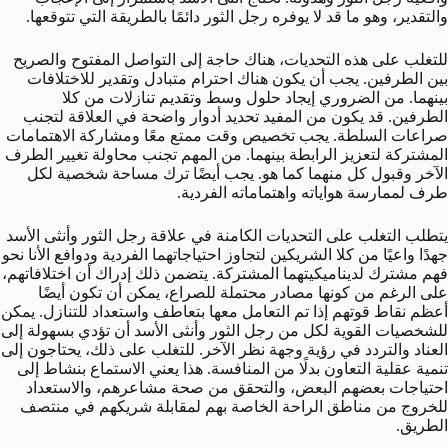
والتقدير، وهو ما قد لا يوفره رجل الثور دائمًا بالطريقة التي تتوقعها.
للتغلب على هذه التحديات، هناك حاجة إلى التواصل المفتوح والصريح
بين الطرفين. يجب أن يكون هناك احترام متبادل وتقدير للاختلافات
بينهما. من الضروري إيجاد حلول وسط وتقديم تنازلات من كلا
الطرفين. قد يكون من المفيد تحديد أدوار واضحة في العلاقة لتجنب
صراعات السلطة. يجب تخصيص وقت ممتع معًا ومشاركة الاهتمامات
المشتركة لتعزيز الرابطة بينهما. من المهم تجنب محاولة تغيير الطرف
الآخر وقبول كل منهما كما هو. يجب أيضًا ترك مساحة شخصية لكل
طرف لممارسة هواياته واهتماماته الفردية.
يتطلب التغلب على التحديات الكامنة في علاقة رجل الثور وأنثى الأسد
جهدًا واعيًا من كلا الشريكين لتجاوز احتياجاتهما الفردية ودوافع الأنا نحو
فهم مشترك لديناميكيتهما المشتركة. يتضمن ذلك إدراك أن اختلافاتهم،
على الرغم من كونها مصادر محتملة للصراع، يمكن أن تكون أيضًا
أعظم نقاط قوتهم إذا تم التعامل معها بتعاطف واستعداد للتنازل. يمكن
للشخصيات القوية لكل من رجل الثور وأنثى الأسد أن تؤدي بسهولة إلى
العناد والتردد في رؤية وجهة نظر الآخر. للتغلب على ذلك، يحتاجون إلى
تنمية عقلية التعاون بدلًا من المنافسة. هذا يعني الاستماع بنشاط إلى
احتياجات بعضهم البعض، والتحقق من صحة مشاعرهم، والاستعداد
للخروج من مناطق الراحة الخاصة بهم لمقابلة شريكهم في منتصف
الطريق.