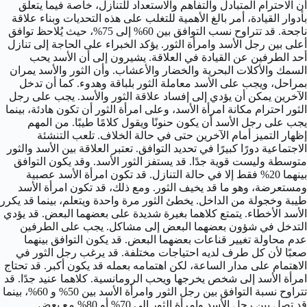
أن الاحترام المتبادل والتفاهم والاستعداد للتنازل، خاصة فيما يتعلق
بأدوار القيادة، أمر بالغ الأهمية للتغلب على هذه التحديات وبناء علاقة
ناجحة. قد تتراوح نسب التوافق بين 60% إلى 75%، حيث يُلاحظ توافق
أعلى بين رجل الأسد وامرأة الثور. يؤكد الخبراء على الحاجة إلى تنازل
أحد الطرفين عن القيادة في العلاقة. يشيرون إلى أن الأسد يحب
السمك والأكلات البحرية والخضار والأعشاب. وأن الثور والأسد يمران
بمراحل، ويجب على الأسد معاملة الثور بلباقة وهدوء. كما أن تدخل
الآخرين يمكن أن يؤدي إلى إفساد علاقة الثور والأسد. يجب على رجل
الثور احترام مكانة امرأة الأسد، وعلى امرأة الثور أن تكون هادئة، بينما
يجب على رجل الأسد أن يكون حنونًا ويقول كلامًا طيبًا. من المهم
إظهار التميز أمام الآخرين حتى في حالة الخلاف. تلعب التنشئة
الاجتماعية دورًا كبيرًا في تحديد التوافق. تعتبر العلاقة بين الأسد والثور
متوسطة وليست قوية جدًا. قد يستفز الثور الأسد. وقد يكون التوافق
بينهما 20% فقط إلا في حالة التنازل. قد تكون امرأة الأسد عصبية
ومستعرضة، وهو ما قد يخيف الثور. ومع ذلك، قد تكون امرأة الأسد
طيبة وخجولة من الداخل. يخطئ الثور مرة واحدة ويتعلم، بينما قد يكرر
الأسد الأخطاء. يتمتع كلاهما بغيرة شديدة على بعضهما البعض. قد يؤدي
التدخل في شؤون بعضهما البعض إلى مشاكل. يجب على الطرفين
عدم محاولة تغيير قناعات بعضهما البعض. قد يكون التوافق بينهما
صعبًا لأن كل طرف لديه احتياجات مختلفة. قد يرغب رجل الثور في
الاهتمام على مدار الساعة، لكن اهتمامه بعمله قد يكون أكبر. قد تحتاج
امرأة الأسد إلى شخص يخرجها ويحب الرومانسية. كلاهما عنيد جدًا. قد
تتراوح نسبة التوافق بين رجل الثور وامرأة الأسد بين 50% و 60%، بينما
قد تصل بين رجل الأسد وامرأة الثور إلى 70% أو 80% مع بعض