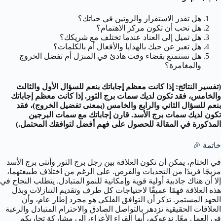
هل تقدر الاستقرار والروتين في حياتك؟
هل تحب أن تكون مركز الاهتمام؟
هل تميل إلى العناد عندما تختلف مع شريكك؟
هل تعبر عن حبك بالهدايا والأفعال أم بالكلمات؟
هل تستمتع بقضاء وقت هادئ في المنزل أم تفضل الخروج
والمغامرة؟
(تفسير النتائج: إذا كانت معظم إجاباتك بنعم للسؤال الأول والثالث
والخامس، فقد تكون لديك سمات برج الثور. إذا كانت معظم إجاباتك
بنعم للسؤال الثاني والرابع والخامس (بمعنى تفضيل الخروج)، فقد
تكون لديك سمات برج الأسد. قارن إجاباتك مع سمات البرجين
المذكورة في المقالة للحصول على فهم أفضل لتوافقك المحتمل.)
خاتمة 🎉
في الختام، يمكن أن تكون العلاقة بين رجل برج الثور وأنثى برج الأسد
مزيجًا فريدًا من التحديات والفرص. على الرغم من اختلاف طبيعتهما،
إلا أن هناك جاذبية أولية قوية وإمكانية للنمو المتبادل. يتطلب النجاح في
هذه العلاقة فهمًا عميقًا لاحتياجات كل طرف وتقديم التنازلات وبذل
الجهد المستمر. تذكر أن التوافق الفلكي هو مجرد إطار عام، وأن
العلاقات الحقيقية تزدهر بالتواصل الصادق والاحترام المتبادل والرغبة
في العمل معًا. ندعوكم، أيها القراء الأعزاء، إلى مشاركة تجاربكم