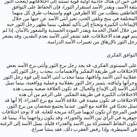
في حين أن هناك جاذبية أولية قوية تستند إلى اختلافاتهم (يعجب الثور
بثقة الأسد، ويقدر الأسد استقرار الثور)، فإن الحفاظ على التوافق
العاطفي يتطلب من كلا الطرفين فهم واستيعاب طرق كل منهما
المختلفة في منح وتلقي الحب. تعبر أنثى الأسد عن حبها من خلال
الإيماءات الكبيرة وتحتاج إلى تأكيد لفظي، بينما يظهر رجل الثور حبه
من خلال أفعال الخدمة ويقدر المودة الجسدية والشعور بالأمان. إذا لم
يتم فهم هذه الاختلافات، فقد تشعر أنثى الأسد بعدم التقدير، وقد يشعر
رجل الثور بالإرهاق من تعبيرات الأسد الدرامية.
التوافق الفكري
على المستوى الفكري، قد يجد رجل برج الثور وأنثى برج الأسد بعض
الاختلافات في طريقة التفكير والاهتمامات. ينجذب رجل الثور إلى
عقلانية أنثى الأسد وأناقتها، بينما تنجذب أنثى الأسد إلى قوة رجل الثور
وجرأتها ولباقته. يتميز رجل الثور بعقلانية وعملية وواقعية، بينما تميل
أنثى الأسد إلى الإبداع والخيال. قد تكون العلاقة صعبة بسبب هذه
الاختلافات الكبيرة في طريقة التفكير. على الرغم من أن هذه
الاختلافات قد تكون مفيدة في علاقة الأسد مع برج العذراء، إلا أنها قد
تمثل تحديًا في علاقته مع الثور. عندما يجتمع شخصان من برج الثور،
فمن المرجح أن تكون لديهما شراكة مريحة للغاية. قد لا توجد اختلافات
جوهرية في الرأي بين الأسد والجوزاء، وقد يكون زواجهما بناءً. بينما قد
تكون النقاط المشتركة بين الأسد والعذراء قليلة. يميل الأسد إلى الرغبة
في السيطرة، وإذا رفض العقرب ذلك، فقد ينشأ صراع.