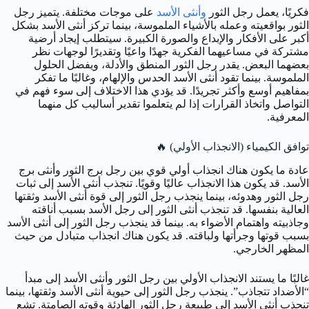
فكريًا، يعمل رجل الثور
وأنثى الأسد
على موجات مختلفة. يتميز رجل
الثور بواقعيته وعمله بالأشياء الملموسة، بينما تركز أنثى الأسد بشكل
أكبر على الأفكار والإبداع والصورة الكبيرة. سيتطلب إيجاد أرضية
مشتركة في مساعيهما الفكرية جهدًا واعيًا وتقديرًا لوجهات نظر
بعضهما البعض. يقدر رجل الثور المنطق والأدلة، ويفضل الحلول
الملموسة. بينما تقود أنثى الأسد الحدس والإلهام، وغالبًا ما تفكر
بمفاهيم أوسع وأكثر تجريدًا. قد يؤدي هذا الاختلاف إلى سوء فهم في
التواصل واتخاذ القرارات إذا لم يتعلموا تقدير أساليب كل منهما
المعرفية.
توافق الكيمياء (الانجذاب الأولي) 🔥
عادة ما يكون هناك انجذاب أولي قوي بين رجل برج الثور وأنثى برج
الأسد. قد يكون هذا الانجذاب عاليًا وقويًا. تنجذب أنثى الأسد إلى ثبات
رجل الثور وهدوئه، بينما ينجذب رجل الثور إلى قوة أنثى الأسد وثقتها
العالية بنفسها. قد تنجذب أنثى الثور إلى رجل الأسد بسبب أناقته
وجاذبيته واهتمام الأضواء به. بينما قد ينجذب رجل الثور إلى أنثى الأسد
بسبب قوتها وجرأتها ولباقته. قد يكون هناك انجذاب متبادل من حيث
المظهر الخارجي.
غالبًا ما يستند الانجذاب الأولي بين رجل الثور وأنثى الأسد إلى مبدأ
“الأضداد تتجاذب”. ينجذب رجل الثور إلى حيوية أنثى الأسد وثقتها، بينما
تنجذب أنثى الأسد إلى طبيعة رجل الثور الهادئة وقوته الصامتة. تشع