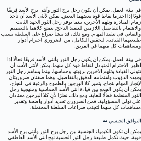
في بيئة العمل، يمكن أن يكون رجل برج الثور وأنثى برج الأسد فريقًا
قويًا إذا احترما نقاط قوة بعضهما البعض. يمكن لأنثى الأسد أن تأخذ
زمام المبادرة وتلهم الآخرين، بينما يوفر رجل الثور الجهد الثابت
والاهتمام بالتفاصيل اللازمين للتنفيذ الناجح. يتمتع كلاهما بالتصميم
والتفاني في تنفيذ المهام. ومع ذلك، قد ينشأ صراع على السلطة بسبب
طبيعتهما القيادية. لتحقيق التكامل، من الضروري احترام أدوار
ومساهمات كل منهما في الفريق.
في بيئة العمل، يمكن أن يكون رجل الثور وأنثى الأسد فريقًا فعالًا إذا
أظهرا الاحترام المتبادل لنقاط قوة كل منهما. يمكن لأنثى الأسد أن
تتولى القيادة وتلهم الآخرين برؤيتها وحماسها، بينما يساهم رجل الثور
بجهده الدؤوب واهتمامه الدقيق بالتفاصيل، وهما صفتان ضروريتان
لإنجاز المهام بنجاح. يتميز كلا البرجين بالطموح والرغبة في النجاح.
يمكن أن يكون الجمع بين قيادة أنثى الأسد الحماسية ومنهجية رجل
الثور المنظمة فعالًا للغاية. ومع ذلك، نظرًا لأن كلا البرجين معتادان
على تولي المسؤولية، فمن الضروري تحديد أدوار واضحة وتقدير
مساهمات كل منهما لتجنب صراعات السلطة المحتملة.
التوافق الجنسي 🛌
يمكن أن تكون الكيمياء الجنسية بين رجل برج الثور وأنثى برج الأسد
قوية، حيث تكمل طبيعة رجل الثور الحسية نهج أنثى الأسد العاطفي