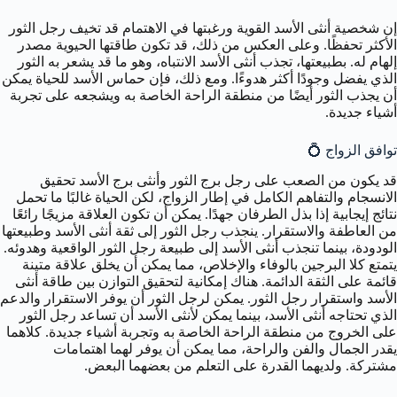
إن شخصية أنثى الأسد القوية ورغبتها في الاهتمام قد تخيف رجل الثور
الأكثر تحفظًا. وعلى العكس من ذلك، قد تكون طاقتها الحيوية مصدر
إلهام له. بطبيعتها، تجذب أنثى الأسد الانتباه، وهو ما قد يشعر به الثور
الذي يفضل وجودًا أكثر هدوءًا. ومع ذلك، فإن حماس الأسد للحياة يمكن
أن يجذب الثور أيضًا من منطقة الراحة الخاصة به ويشجعه على تجربة
أشياء جديدة.
توافق الزواج 💍
قد يكون من الصعب على رجل برج الثور وأنثى برج الأسد تحقيق
الانسجام والتفاهم الكامل في إطار الزواج، لكن الحياة غالبًا ما تحمل
نتائج إيجابية إذا بذل الطرفان جهدًا. يمكن أن تكون العلاقة مزيجًا رائعًا
من العاطفة والاستقرار. ينجذب رجل الثور إلى ثقة أنثى الأسد وطبيعتها
الودودة، بينما تنجذب أنثى الأسد إلى طبيعة رجل الثور الواقعية وهدوئه.
يتمتع كلا البرجين بالوفاء والإخلاص، مما يمكن أن يخلق علاقة متينة
قائمة على الثقة الدائمة. هناك إمكانية لتحقيق التوازن بين طاقة أنثى
الأسد واستقرار رجل الثور. يمكن لرجل الثور أن يوفر الاستقرار والدعم
الذي تحتاجه أنثى الأسد، بينما يمكن لأنثى الأسد أن تساعد رجل الثور
على الخروج من منطقة الراحة الخاصة به وتجربة أشياء جديدة. كلاهما
يقدر الجمال والفن والراحة، مما يمكن أن يوفر لهما اهتمامات
مشتركة. ولديهما القدرة على التعلم من بعضهما البعض.