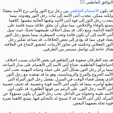
التوافق العاطفي ❤️‍🔥
قد يكون
الانسجام العاطفي
بين رجل برج الثور وأنثى برج الأسد معقدًا
ولكنه ممكن. تنجذب أنثى الأسد إلى ثبات رجل الثور وهدوئه، بينما
ينجذب رجل الثور إلى قوة أنثى الأسد وثقتها العالية بنفسها. كلاهما
يتمتع بالوفاء والإخلاص، مما يمكن أن يخلق علاقة متينة قائمة على
الثقة الدائمة. ومع ذلك، قد يمثل اختلاف طبيعتهما تحديًا، حيث تميل
أنثى الأسد إلى أن تكون قائدة وتحب السيطرة، بينما يتمتع رجل الثور
بعناد قوي، مما قد يؤدي إلى بعض الخلافات. قد يساعد تفكير رجل
الثور العقلاني وحكمته في تجاوز الأزمات. لتحقيق النجاح في العلاقة،
هناك حاجة إلى تواصل مستمر بين الطرفين.
قد يجد الطرفان صعوبة في التفاهم في بعض الأحيان بسبب اختلاف
احتياجاتهما العاطفية. تحتاج أنثى الأسد إلى الاهتمام على مدار الساعة،
بينما يركز رجل الثور بشكل أكبر على عمله وحياته المهنية. تحب أنثى
الأسد الخروج والمرح والرومانسية، وهو ما قد تفتقده مع رجل الثور
الذي يفضل قضاء الوقت في المنزل. يفضل رجل الثور المرأة التي
تطيع أوامره، بينما قد تكون أنثى الأسد قوية وعصبية. قد تخيف عصبية
أنثى الأسد رجل الثور. على الرغم من قوتها الظاهرة، قد تكون أنثى
الأسد طيبة وخجولة من الداخل. يحب رجل الثور أن يكون مسؤولًا عن
المرأة، لكن أنثى الأسد قد لا تسمح له بالتحكم فيها. يتمتع كلاهما بغيرة
قوية تجاه بعضهما البعض.