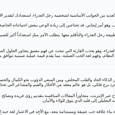
عديد من الجوانب الأساسية لشخصية رجل العذراء. استعدادك لتقدير الأفع
 وهو أمر إيجابي. قد تحتاجين إلى زيادة الوعي ببعض احتياجاته الخاصة،
ة رجل العذراء والتأقلم معها. يتطلب الأمر منكِ استعداداً أكبر للصبر،
 العذراء، وهو يجذب القارئة التي تبحث عن فهم معمق يتجاوز الحلول الس
 النظام، وفهم لغة الحب العملية، مما يقدم قيمة عملية ضمنية تتوافق 
الذكاء الحاد والقلب المخلص، وبين السعي الدؤوب نحو الكمال والحساسي
رج فلكي، بل هو عالم معقد من الأفكار والقيم والمشاعر التي تحتاج
اح عبر الإنترنت، متجاوزاً المقالات المنافسة بتقديم رؤى فريدة ونصائح
حليلي إلى قلبه الذي يتوق للولاء والأمان.
يفية بناء علاقة حب عميقة ومستدامة معه، مع الأخذ في الاعتبار لغة ح