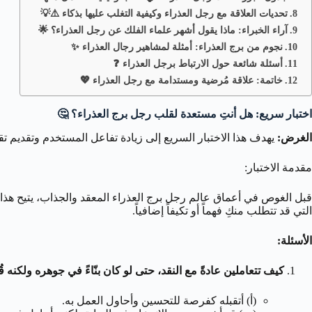
تحديات العلاقة مع رجل العذراء وكيفية التغلب عليها بذكاء ⚠️💡
آراء الخبراء: ماذا يقول أشهر علماء الفلك عن رجل العذراء؟ 🌟
نجوم من برج العذراء: أمثلة لمشاهير رجال العذراء ✨
أسئلة شائعة حول الارتباط برجل العذراء ❓
خاتمة: علاقة مُرضية ومستدامة مع رجل العذراء 💖
اختبار سريع: هل أنتِ مستعدة لقلب رجل برج العذراء؟ 🤔
الغرض:
يهدف هذا الاختبار السريع إلى زيادة تفاعل المستخدم وتقديم تق
مقدمة الاختبار:
قبل الغوص في أعماق عالم رجل برج العذراء المعقد والجذاب، يتيح هذ
التي قد تتطلب منكِ فهماً أو تكيفاً إضافياً.
الأسئلة:
كيف تتعاملين عادةً مع النقد، حتى لو كان بنّاءً في جوهره ولكنه ق
(أ) أتقبله كفرصة للتحسين وأحاول العمل به.