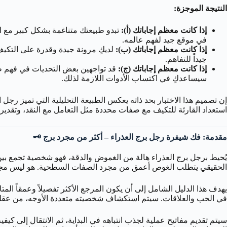
النتيجة الموجزة:
إذا كانت معظم إجاباتك (أ):
تبدو طبيعتك متناغمة بشكل كبير مع ال
في موقع جيد لفهم عالمه.
إذا كانت معظم إجاباتك (ب):
لديكِ مرونة جيدة وقدرة على التكيف،
جيداً للتفاهم.
إذا كانت معظم إجاباتك (ج):
قد تواجهين بعض التحديات في فهم طبيع
سيساعدكِ في اكتساب الأدوات اللازمة لذلك.
إن تصميم هذا الاختبار بحد ذاته يعكس الطبيعة التحليلية التي تميز رجل
استعداد القارئة للتكيف مع صفات محددة مثل التعامل مع النقد، وتقدير
مقدمة: فك شيفرة رجل برج العذراء – أكثر من مجرد برج 🗝️
يُحيط برجل برج العذراء هالة من الغموض والدقة، فهو شخصية تجمع بين 
الحقيقي يتطلب الغوص أعمق من مجرد الصفات السطحية. هو ليس مجرد ب
يهدف هذا الدليل الشامل إلى أن يكون المرجع الأكثر تفصيلاً وعمقاً المت
في الحب والعلاقات. سيتم استكشاف شخصيته متعددة الأوجه، من عقله الت
سيتم تقديم مفاتيح عملية لجذب انتباهه في البداية، ثم الانتقال إلى ك