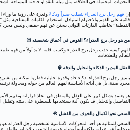
التحديات المحتملة في العلاقة، مثل ميله للنقد أو حاجته للمساحة الشخصي
إن
فهم رجل برج العذراء يتطلب صبراً وذكاءً
وقدرة على رؤية ما وراء ال
قائمة على الفهم والاحترام المتبادل. استخدام الكلمات المفتاحية مث
النمطية” يخاطب القارئات اللواتي يبحثن عن فهم حقيقي وليس مجرد كلي
من هو رجل برج العذراء؟ الغوص في أعماق شخصيته 🧐
لفهم كيفية جذب رجل برج العذراء وكسب قلبه، لا بد أولاً من فهم طبي
للعالم وللعلاقات.
العقل المدبر: الذكاء والتحليل والدقة 🧠
يتميز رجل برج العذراء بذكاء حاد وقدرة تحليلية فطرية تمكنه من تشريح
مجرد صفة، بل هي أداته الأساسية لفهم العالم من حوله ومحاولة ترتيب
هو يعتمد بشكل كبير على العقل والمنطق في اتخاذ قراراته وتقييم الأمو
التفاصيل والتحليل قد يكون آلية يستخدمها للسيطرة على بيئته وتقليل ال
السعي نحو الكمال والخوف من الفشل 🎯
السعي للمثالية هو أحد المحركات الأساسية لشخصية رجل العذراء. هو يضع
ومخلصاً في عمله، ولكنه أيضاً يجعله عرضة للشعور بالإحباط والقلق عندم