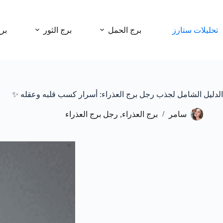
لتجاوز
لى
لمحتوى
تحليلات ستارز
برج الحمل
برج الثور
بر
الدليل الشامل لجذب رجل برج العذراء: أسرار كسب قلبه وعقله ✨
سامر
برج العذراء
,
رجل برج العذراء