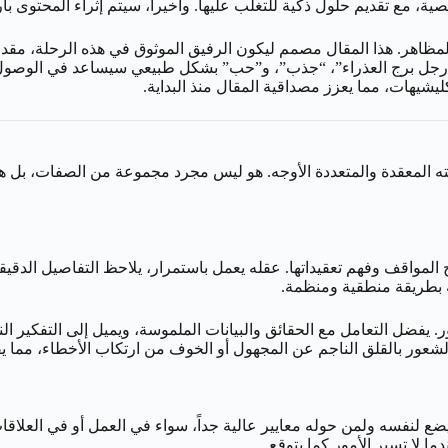
ة، مع تقديم حلول ذكية للتغلب عليها. وأخيراً، سيتم إثراء المحتوى بآر
مظاهر. هذا المقال مصمم ليكون الرفيق الموثوق في هذه الرحلة، مقدماً
ل “رجل برج العذراء”، “جذب”، و”حب” بشكل طبيعي سيساعد في الوصول إ
شيهات، مما يعزز مصداقية المقال منذ البداية.
عته المعقدة والمتعددة الأوجه. هو ليس مجرد مجموعة من الصفات، بل ه
 المواقف وفهم تعقيداتها. عقله يعمل باستمرار، يلاحظ التفاصيل الدقيق
ه بطريقة منطقية ومنظمة.
ر. يفضل التعامل مع الحقائق والبيانات الملموسة، ويميل إلى التفكير 
شعور بالقلق الناجم عن المجهول أو الخوف من ارتكاب الأخطاء، مما يفسر 
 لنفسه ولمن حوله معايير عالية جداً، سواء في العمل أو في العلاقات 
ا لا تسير الأمور كما يتوقع.