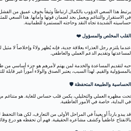
يرتبط هذا السعي الدؤوب بالكمال ارتباطاً وثيقاً بخوف عميق من الفشل أو
في الاستقرار والتناغم ويعمل بجد لضمان قوتها وأمانها. هذا السعي للمثالية 
حساسيته الشديدة تجاه النقد وحاجته المستمرة للطمانينة.
القلب المخلص والمسؤول ❤️
عندما يلتزم رجل العذراء بعلاقة جدية، فإنه يُظهر ولاءً وإخلاصاً لا مث
لمساعدتها وتقديم الدعم العملي والعاطفي.
حبه لتقديم المساعدة والخدمة لمن يهتم لأمرهم هو جزء أساسي من طبيع
بالمسؤولية والقيم. لهذا السبب، يعتبر الصدق والولاء أموراً غير قابلة لل
الحساسية والطبيعة المتحفظة 🛡️
تحت مظهره العملي والتحليلي، يكمن قلب حساس للغاية. هو متناغم مع م
في البداية، خاصة في الأمور العاطفية.
قد يبدو بارداً أو بعيداً في المراحل الأولى من التعارف، لكن هذا التحفظ
بالانفتاح عاطفياً وكشف مشاعره الحقيقية. فهم أن تحفظه هو درع وقائ