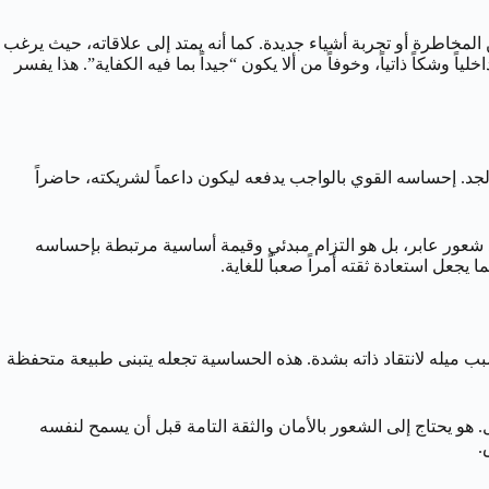
ن المخاطرة أو تجربة أشياء جديدة. كما أنه يمتد إلى علاقاته، حيث يرغب
اً وشكاً ذاتياً، وخوفاً من ألا يكون “جيداً بما فيه الكفاية”. هذا يفسر
 الجد. إحساسه القوي بالواجب يدفعه ليكون داعماً لشريكته، حاضراً
 شعور عابر، بل هو التزام مبدئي وقيمة أساسية مرتبطة بإحساسه
 يجعل استعادة ثقته أمراً صعباً للغاية.
ب ميله لانتقاد ذاته بشدة. هذه الحساسية تجعله يتبنى طبيعة متحفظة
ل. هو يحتاج إلى الشعور بالأمان والثقة التامة قبل أن يسمح لنفسه
.