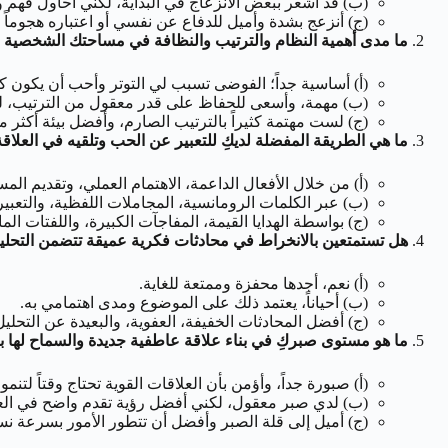
(ب) قد أشعر ببعض الانزعاج في البداية، لكني أحاول فهم و
(ج) أنزعج بشدة وأميل للدفاع عن نفسي أو اعتباره هجوماً 
ما مدى أهمية النظام والترتيب والنظافة في مساحتك الشخصية و
(أ) أساسية جداً؛ الفوضى تسبب لي التوتر وأحب أن يكون 
(ب) مهمة، وأسعى للحفاظ على قدر معقول من الترتيب، لكن
(ج) لست مهتمة كثيراً بالترتيب الصارم، وأفضل بيئة أكثر م
ما هي الطريقة المفضلة لديكِ للتعبير عن الحب وتلقيه في العلاق
(أ) من خلال الأفعال الداعمة، الاهتمام العملي، وتقديم الم
(ب) عبر الكلمات الرومانسية، المجاملات اللفظية، والتعبي
(ج) بواسطة الهدايا القيمة، المفاجآت الكبيرة، واللفتات الما
هل تستمتعين بالانخراط في محادثات فكرية عميقة تتضمن التحلي
(أ) نعم، أجدها محفزة وممتعة للغاية.
(ب) أحياناً، يعتمد ذلك على الموضوع ومدى اهتمامي به.
(ج) أفضل المحادثات الخفيفة، العفوية، والبعيدة عن التحليل
ما هو مستوى صبركِ في بناء علاقة عاطفية جديدة والسماح لها 
(أ) صبورة جداً، وأؤمن بأن العلاقات القوية تحتاج وقتاً لتنمو
(ب) لدي صبر معقول، لكني أفضل رؤية تقدم واضح في العلاق
(ج) أميل إلى قلة الصبر وأفضل أن تتطور الأمور بسرعة نسبي