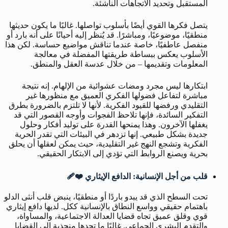
المستقبل وتحديد الاتجاهات الناشئة.
يتصل فكرها القوي أيضًا بأسلوب تواصلها. غالبًا ما يكون حديثها
منطقيًا، موضوعيًا، ومباشرًا. قد يُنظر إليه أحيانًا على أنه بارد أو
منفصل عاطفيًا، خاصة عندما تناقش مواضيع حساسة. لكن هذا
الأسلوب يعكس ببساطة طريقتها المفضلة في معالجة
المعلومات وتقديمها – من خلال عدسة العقل والمنطق.
ابتكارها ليس مجرد ومضات عشوائية من الإلهام. إنه نتيجة
مباشرة لتفاعل فضولها الفكري العميق مع منظورها غير
التقليدي ورفضها للقيود الفكرية. لأنها لا تلتزم بالضرورة بطرق
التفكير السائدة، فإنها تلاحظ الفجوات وأوجه القصور التي قد
يغفلها الآخرون. وهذا يمنحها القدرة على توليد أفكار وحلول
جديدة بشكل طبيعي. إنها تزدهر في البيئات التي تقدر الحرية
الفكرية وتشجع النهج غير التقليدية، حيث يمكن لعقلها أن يحلق
بحرية ويصنع الروابط التي تؤدي إلى الابتكار الحقيقي.
قلب من أجل الإنسانية: الدافع الإيثاري ❤️‍🩹
تحت السطح الذي قد يبدو باردًا أو منطقيًا، ينبض قلب أنثى الدلو
باهتمام حقيقي وواسع النطاق بالإنسانية ككل. لديها دافع إيثاري
قوي وقلق عميق تجاه قضايا العدالة الاجتماعية، والمساواة،
والتقدم البشري الجماعي. غالبًا ما تجدها منجذبة إلى القضايا