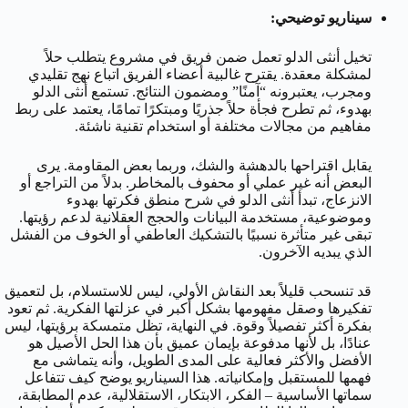
سيناريو توضيحي:
تخيل أنثى الدلو تعمل ضمن فريق في مشروع يتطلب حلاً
لمشكلة معقدة. يقترح غالبية أعضاء الفريق اتباع نهج تقليدي
ومجرب، يعتبرونه “آمنًا” ومضمون النتائج. تستمع أنثى الدلو
بهدوء، ثم تطرح فجأة حلاً جذريًا ومبتكرًا تمامًا، يعتمد على ربط
مفاهيم من مجالات مختلفة أو استخدام تقنية ناشئة.
يقابل اقتراحها بالدهشة والشك، وربما بعض المقاومة. يرى
البعض أنه غير عملي أو محفوف بالمخاطر. بدلاً من التراجع أو
الانزعاج، تبدأ أنثى الدلو في شرح منطق فكرتها بهدوء
وموضوعية، مستخدمة البيانات والحجج العقلانية لدعم رؤيتها.
تبقى غير متأثرة نسبيًا بالتشكيك العاطفي أو الخوف من الفشل
الذي يبديه الآخرون.
قد تنسحب قليلاً بعد النقاش الأولي، ليس للاستسلام، بل لتعميق
تفكيرها وصقل مفهومها بشكل أكبر في عزلتها الفكرية. ثم تعود
بفكرة أكثر تفصيلاً وقوة. في النهاية، تظل متمسكة برؤيتها، ليس
عنادًا، بل لأنها مدفوعة بإيمان عميق بأن هذا الحل الأصيل هو
الأفضل والأكثر فعالية على المدى الطويل، وأنه يتماشى مع
فهمها للمستقبل وإمكانياته. هذا السيناريو يوضح كيف تتفاعل
سماتها الأساسية – الفكر، الابتكار، الاستقلالية، عدم المطابقة،