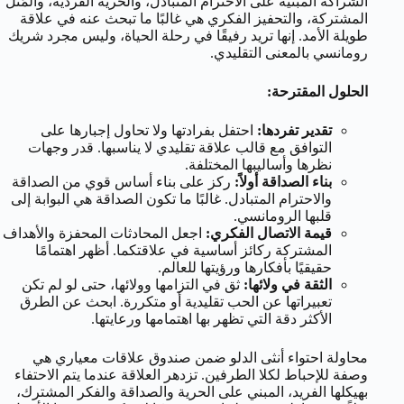
الشراكة المبنية على الاحترام المتبادل، والحرية الفردية، والمُثل
المشتركة، والتحفيز الفكري هي غالبًا ما تبحث عنه في علاقة
طويلة الأمد. إنها تريد رفيقًا في رحلة الحياة، وليس مجرد شريك
رومانسي بالمعنى التقليدي.
الحلول المقترحة:
تقدير تفردها:
احتفل بفرادتها ولا تحاول إجبارها على
التوافق مع قالب علاقة تقليدي لا يناسبها. قدر وجهات
نظرها وأساليبها المختلفة.
بناء الصداقة أولاً:
ركز على بناء أساس قوي من الصداقة
والاحترام المتبادل. غالبًا ما تكون الصداقة هي البوابة إلى
قلبها الرومانسي.
قيمة الاتصال الفكري:
اجعل المحادثات المحفزة والأهداف
المشتركة ركائز أساسية في علاقتكما. أظهر اهتمامًا
حقيقيًا بأفكارها ورؤيتها للعالم.
الثقة في ولائها:
ثق في التزامها وولائها، حتى لو لم تكن
تعبيراتها عن الحب تقليدية أو متكررة. ابحث عن الطرق
الأكثر دقة التي تظهر بها اهتمامها ورعايتها.
محاولة احتواء أنثى الدلو ضمن صندوق علاقات معياري هي
وصفة للإحباط لكلا الطرفين. تزدهر العلاقة عندما يتم الاحتفاء
بهيكلها الفريد، المبني على الحرية والصداقة والفكر المشترك،