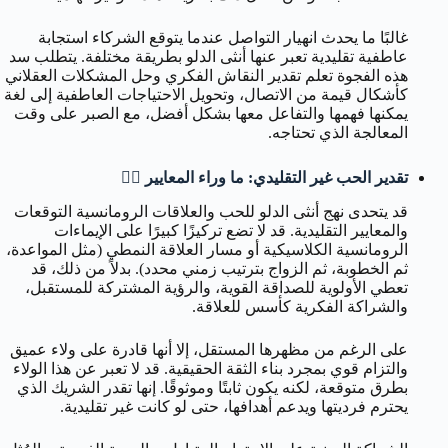
غالبًا ما يحدث انهيار التواصل عندما يتوقع الشركاء استجابة
عاطفية تقليدية تعبر عنها أنثى الدلو بطريقة مختلفة. يتطلب سد
هذه الفجوة تعلم تقدير النقاش الفكري وحل المشكلات العقلاني
كأشكال قيمة من الاتصال، وتحويل الاحتياجات العاطفية إلى لغة
يمكنها فهمها والتفاعل معها بشكل أفضل، مع الصبر على وقت
المعالجة الذي تحتاجه.
تقدير الحب غير التقليدي: ما وراء المعايير ❤️‍🔥
قد يتحدى نهج أنثى الدلو للحب والعلاقات الرومانسية التوقعات
والمعايير التقليدية. قد لا تضع تركيزًا كبيرًا على الإيماءات
الرومانسية الكلاسيكية أو مسار العلاقة النمطي (مثل المواعدة،
ثم الخطوبة، ثم الزواج بترتيب زمني محدد). بدلاً من ذلك، قد
تعطي الأولوية للصداقة القوية، والرؤية المشتركة للمستقبل،
والشراكة الفكرية كأسس للعلاقة.
على الرغم من مظهرها المستقل، إلا أنها قادرة على ولاء عميق
والتزام قوي بمجرد بناء الثقة الحقيقية. قد لا تعبر عن هذا الولاء
بطرق متوقعة، لكنه يكون ثابتًا وموثوقًا. إنها تقدر الشريك الذي
يحترم فرديتها ويدعم أهدافها، حتى لو كانت غير تقليدية.