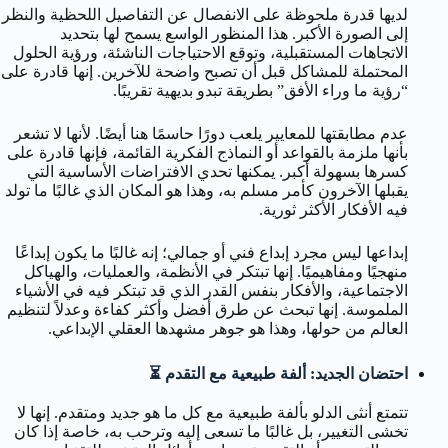
لديها قدرة ملحوظة على الانفصال عن التفاصيل اللحظية والنظر
إلى الصورة الأكبر. هذا المنظور الواسع يسمح لها بتحديد
الاتجاهات المستقبلية، وتوقع الاحتياجات الناشئة، ورؤية الحلول
المحتملة للمشاكل قبل أن تصبح واضحة للآخرين. إنها قادرة على
“رؤية ما وراء الأفق” بطريقة تبدو بديهية تقريبًا.
عدم مطابقتها للمعايير يلعب دورًا حاسمًا هنا أيضًا. لأنها لا تشعر
بأنها ملزمة بالقواعد أو النماذج الفكرية القائمة، فإنها قادرة على
كسرها بسهولة أكبر. يمكنها تحدي الافتراضات الأساسية التي
يقبلها الآخرون كأمر مسلم به، وهذا هو المكان الذي غالبًا ما تولد
فيه الأفكار الأكثر ثورية.
إبداعها ليس مجرد إبداع فني أو جمالي؛ إنه غالبًا ما يكون إبداعًا
منهجيًا ومفاهيميًا. إنها تبتكر في الأنظمة، والعمليات، والهياكل
الاجتماعية، والأفكار بنفس القدر الذي قد تبتكر فيه في الأشياء
الملموسة. إنها تبحث عن طرق أفضل وأكثر كفاءة وعدلاً لتنظيم
العالم من حولها، وهذا هو جوهر مشهدها العقلي الإبداعي.
احتضان الجديد: ألفة طبيعية مع التقدم ⏳
تتمتع أنثى الدلو بألفة طبيعية مع كل ما هو جديد ومتقدم. إنها لا
تخشى التغيير، بل غالبًا ما تسعى إليه وترحب به، خاصة إذا كان