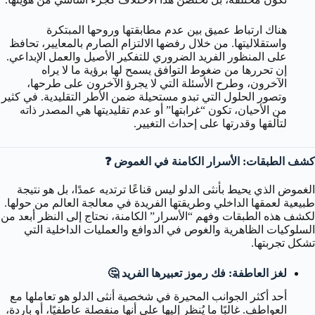
هناك ارتباط عميق بين عدم مطابقتها وروحها المبتكرة
واستقلاليتها. من خلال رفضها الالتزام الصارم بالمعايير، تحافظ
على المنظور الفريد الضروري للتفكير الأصيل والعمل الإبداعي.
إن تحررها من ضغوط التوافق يسمح لها برؤية ما لا يراه
الآخرون، وطرح الأسئلة التي لا يجرؤ الآخرون على طرحها،
وتصور الحلول التي تبدو مستحيلة ضمن الأطر التقليدية. في كثير
من الأحيان، تكون “غرابتها” أو عدم تقليديتها هي المصدر ذاته
لتألقها وقدرتها على إحداث التغيير.
كشف الطبقات: الأسرار الكامنة في الغموض ❓
الغموض الذي يحيط بأنثى الدلو ليس قناعًا ترتديه عمدًا، بل هو نتيجة
طبيعية لعمقها الداخلي وطريقتها الفريدة في معالجة العالم من حولها.
لكشف هذه الطبقات وفهم “الأسرار” الكامنة، نحتاج إلى النظر أبعد من
السلوكيات الظاهرية والغوص في الدوافع والعمليات الداخلية التي
تشكل تجربتها.
لغز العاطفة: فك رموز تعبيرها الفريد 🤔
أحد أكثر الجوانب المحيرة في شخصية أنثى الدلو هو تعاملها مع
العواطف. غالبًا ما يُنظر إليها على أنها منفصلة عاطفيًا، أو باردة،