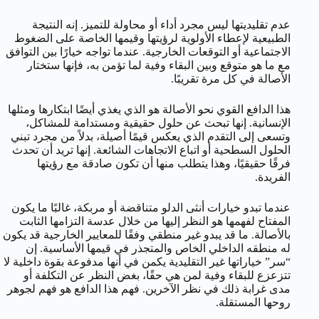
عدم تقليديتها ليس مجرد أداء أو محاولة للتميز. إنه النتيجة
الطبيعية لإعطاء الأولوية لرؤيتها وقيمها الخاصة على الضغوط
الاجتماعية أو التوقعات الخارجية. عندما تواجه خيارًا بين التوافق
مع ما هو متوقع وبين البقاء وفية لما تؤمن به، فإنها ستختار
الأصالة في كل مرة تقريبًا.
هذا الدافع القوي نحو الأصالة هو الذي يغذي أيضًا ابتكارها ومثلها
الإنسانية. إنها تبحث عن حلول حقيقية ومستدامة للمشاكل،
وتسعى إلى التقدم الذي يعكس قيمًا أصيلة، بدلاً من مجرد تبني
الحلول السطحية أو اتباع الاتجاهات الشائعة. إنها تريد أن تحدث
فرقًا حقيقيًا، وهذا يتطلب منها أن تكون صادقة مع رؤيتها
الفريدة.
عندما تبدو خيارات أنثى الدلو متناقضة أو مربكة، غالبًا ما يكون
المفتاح لفهمها هو النظر إليها من خلال عدسة التزامها الثابت
بالأصالة. ما قد يبدو غير منطقي وفقًا للمعايير الخارجية قد يكون
له منطقه الداخلي الخاص والمتجذر في قيمها الأساسية. إن
“سر” خياراتها غير التقليدية يكمن في أنها مدفوعة بقوة داخلية لا
تتزعزع للبقاء وفية لمن هي حقًا، بغض النظر عن التكلفة أو
مدى غرابة ذلك في نظر الآخرين. فهم هذا الدافع هو فهم لجوهر
روحها المستقلة.