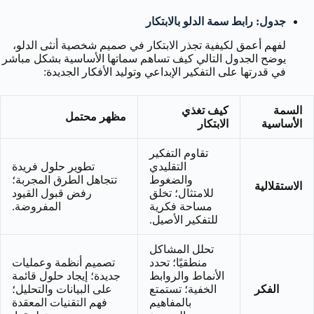
جدول: رابط سمة الدلو بالابتكار
لفهم أعمق لكيفية تجذر الابتكار في صميم شخصية أنثى الدلو،
يوضح الجدول التالي كيف تساهم سماتها الأساسية بشكل مباشر
في قدرتها على التفكير الإبداعي وتوليد الأفكار الجديدة:
السمة
كيف تغذي
مظهر محتمل
الأساسية
الابتكار
تقاوم التفكير
التقليدي
تطوير حلول فريدة
والضغوط
تتجاهل الطرق المجربة؛
الاستقلالية
للامتثال؛ تخلق
رفض قبول القيود
مساحة فكرية
المفروضة.
للتفكير الأصيل.
تحلل المشاكل
منطقيًا؛ تحدد
تصميم أنظمة وعمليات
الأنماط والروابط
جديدة؛ إيجاد حلول قائمة
الفكر
الخفية؛ تستمتع
على البيانات والتحليل؛
بالمفاهيم
فهم التقنيات المعقدة