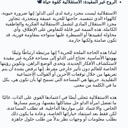
الروح غير المقيدة: الاستقلالية كقوة حياة 🕊️
الاستقلالية ليست مجرد رغبة لدى أنثى الدلو؛ إنها ضرورة حيوية،
كالهواء الذي تتنفسه. حاجتها للحرية عميقة ومتجذرة، تتجاوز
مجرد الاستقلال المادي لتشمل الاستقلالية الفكرية والعاطفية
الكاملة. هذه السمة غير قابلة للتفاوض على الإطلاق، وأي
محاولة لتقييدها أو السيطرة عليها ستواجه بمقاومة فورية، قد
تكون صامتة ولكنها حازمة.
لماذا هذه الحاجة الملحة للحرية؟ إنها مرتبطة ارتباطًا وثيقًا
بهويتها الأساسية. تحتاج أنثى الدلو إلى مساحة فكرية غير مقيدة
لاستكشاف الأفكار الجديدة، وتحدي الوضع الراهن، وتكوين رؤيتها
الخاصة للعالم دون تأثير خارجي مفرط. إنها ترفض بشدة أن يتم
تعريفها من خلال توقعات الآخرين أو القوالب الاجتماعية
التقليدية. حريتها هي المساحة التي تسمح لها بأن تكون هي، بكل
ما في الكلمة من معنى.
هذه الاستقلالية تتجلى أيضًا في اعتمادها القوي على الذات. غالبًا
ما تفضل امرأة الدلو حل مشاكلها بنفسها، ورسم مسارها
الخاص، والاعتماد على مواردها الداخلية. قد تطلب المساعدة،
لكن فقط بعد استنفاد خياراتها الخاصة، وعادة ما يكون ذلك
بطلب معلومات أو وجهات نظر بدلاً من طلب حلول جاهزة.