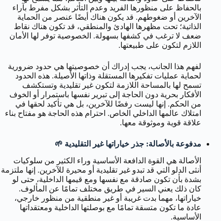
بالحفاظ على منظورها الفريد وعدم التأثر بشكل مفرط بآراء
الآخرين أو ضغوطهم. قد يكون هناك أيضًا عنصر من الحماية
الذاتية؛ تحت مظهرها الهادئ والمنطقي، قد تكون هناك نقاط
ضعف لا ترغب في كشفها بسهولة. الخصوصية توفر لها الأمان
اللازم لتكون على طبيعتها.
لفهم هذا الجانب، يجب إدراك أن خصوصيتها هي حدود ضرورية
لحماية عمليات تفكيرها المستقلة وذاتها الأصيلة. هذه الحدود
تسمح لها بالمساحة اللازمة لتكون غير تقليدية وتستكشف
الأفكار بحرية دون الحاجة إلى تبرير نفسها باستمرار أو الخوف
من الحكم. إنها ليست رفضًا للآخرين، بل هي تأكيد لحقها في
امتلاك عالمها الداخلي الخاص. احترام هذه الحاجة هو مفتاح بناء
علاقة قوية وموثوقة معها.
مدفوعة بالأصالة: جذر خياراتها غير التقليدية 🌱
الأصالة هي القوة الدافعة الأساسية وراء الكثير من سلوكيات
أنثى الدلو التي قد تبدو غير تقليدية أو محيرة للآخرين. إنها ملتزمة
بشدة بأن تكون صادقة مع نفسها ومع قيمها الداخلية، حتى لو
كان ذلك يعني السير في طريق مختلف تمامًا عن المألوف.
خياراتها، مهما بدت غريبة أو غير منطقية من منظور خارجي،
عادة ما تكون متسقة تمامًا مع بوصلتها الداخلية ومعتقداتها
الأساسية.