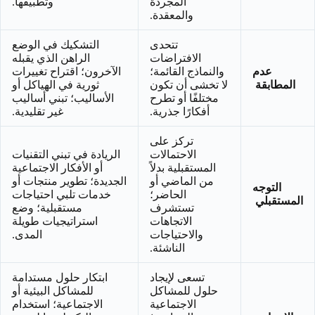
المجردة
وتطبيقها.
والمعقدة.
تتحدى
التشكيك في الوضع
الافتراضات
الراهن الذي يقبله
عدم
والنماذج القائمة؛
الآخرون؛ اقتراح تغييرات
المطابقة
لا تخشى أن تكون
ثورية في الهياكل أو
مختلفًا أو تطرح
الأساليب؛ تبني أساليب
أفكارًا جذرية.
غير تقليدية.
تركز على
الاحتمالات
الريادة في تبني التقنيات
المستقبلية بدلاً
أو الأفكار الاجتماعية
من الماضي أو
الجديدة؛ تطوير منتجات أو
التوجه
الحاضر؛
خدمات تلبي احتياجات
المستقبلي
تستشرف
مستقبلية؛ وضع
الاتجاهات
استراتيجيات طويلة
والاحتياجات
المدى.
الناشئة.
تسعى لإيجاد
ابتكار حلول مستدامة
حلول للمشاكل
للمشاكل البيئية أو
الاجتماعية
الاجتماعية؛ استخدام