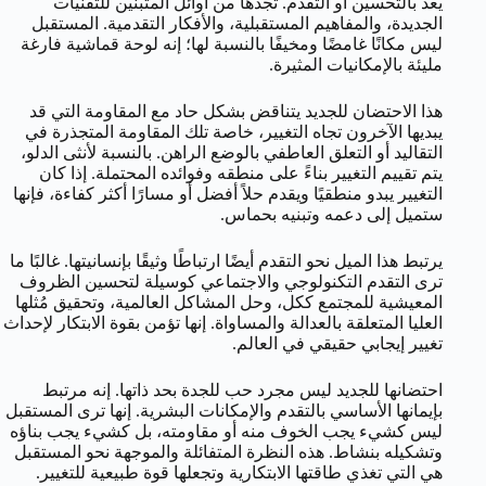
يعد بالتحسين أو التقدم. تجدها من أوائل المتبنين للتقنيات
الجديدة، والمفاهيم المستقبلية، والأفكار التقدمية. المستقبل
ليس مكانًا غامضًا ومخيفًا بالنسبة لها؛ إنه لوحة قماشية فارغة
مليئة بالإمكانيات المثيرة.
هذا الاحتضان للجديد يتناقض بشكل حاد مع المقاومة التي قد
يبديها الآخرون تجاه التغيير، خاصة تلك المقاومة المتجذرة في
التقاليد أو التعلق العاطفي بالوضع الراهن. بالنسبة لأنثى الدلو،
يتم تقييم التغيير بناءً على منطقه وفوائده المحتملة. إذا كان
التغيير يبدو منطقيًا ويقدم حلاً أفضل أو مسارًا أكثر كفاءة، فإنها
ستميل إلى دعمه وتبنيه بحماس.
يرتبط هذا الميل نحو التقدم أيضًا ارتباطًا وثيقًا بإنسانيتها. غالبًا ما
ترى التقدم التكنولوجي والاجتماعي كوسيلة لتحسين الظروف
المعيشية للمجتمع ككل، وحل المشاكل العالمية، وتحقيق مُثلها
العليا المتعلقة بالعدالة والمساواة. إنها تؤمن بقوة الابتكار لإحداث
تغيير إيجابي حقيقي في العالم.
احتضانها للجديد ليس مجرد حب للجدة بحد ذاتها. إنه مرتبط
بإيمانها الأساسي بالتقدم والإمكانات البشرية. إنها ترى المستقبل
ليس كشيء يجب الخوف منه أو مقاومته، بل كشيء يجب بناؤه
وتشكيله بنشاط. هذه النظرة المتفائلة والموجهة نحو المستقبل
هي التي تغذي طاقتها الابتكارية وتجعلها قوة طبيعية للتغيير.