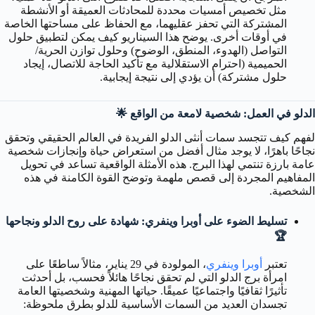
مثل تخصيص أمسيات محددة للمحادثات العميقة أو الأنشطة
المشتركة التي تحفز عقليهما، مع الحفاظ على مساحتها الخاصة
في أوقات أخرى. يوضح هذا السيناريو كيف يمكن لتطبيق حلول
التواصل (الهدوء، المنطق، الوضوح) وحلول توازن الحرية/
الحميمية (احترام الاستقلالية مع تأكيد الحاجة للاتصال، إيجاد
حلول مشتركة) أن يؤدي إلى نتيجة إيجابية.
الدلو في العمل: شخصية لامعة من الواقع 🌟
لفهم كيف تتجسد سمات أنثى الدلو الفريدة في العالم الحقيقي وتحقق
نجاحًا باهرًا، لا يوجد مثال أفضل من استعراض حياة وإنجازات شخصية
عامة بارزة تنتمي لهذا البرج. هذه الأمثلة الواقعية تساعد في تحويل
المفاهيم المجردة إلى قصص ملهمة وتوضح القوة الكامنة في هذه
الشخصية.
تسليط الضوء على أوبرا وينفري: شهادة على روح الدلو ونجاحها
🏆
تعتبر
أوبرا وينفري
، المولودة في 29 يناير، مثالاً ساطعًا على
امرأة برج الدلو التي لم تحقق نجاحًا هائلاً فحسب، بل أحدثت
تأثيرًا ثقافيًا واجتماعيًا عميقًا. حياتها المهنية وشخصيتها العامة
تجسدان العديد من السمات الأساسية للدلو بطرق ملحوظة: