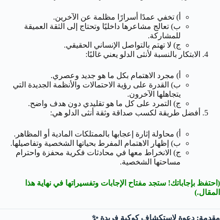
أ) تخفي عمدًا أسرارًا مظلمة عن الآخرين.
ب) تعالج مشاعرها داخليًا وتحتاج إلى الثقة العميقة
للمشاركة.
ج) لا تهتم بالتواصل الإنساني الحقيقي.
الابتكار بالنسبة لأنثى الدلو يعني غالبًا:
أ) مجرد الاهتمام بكل ما هو جديد وعصري.
ب) القدرة على رؤية الاحتمالات والأنظمة الجديدة التي
يتجاهلها الآخرون.
ج) التمرد على كل ما هو تقليدي دون هدف واضح.
أفضل طريقة لكسب صداقة وثقة أنثى الدلو هي:
أ) محاولة إثارة إعجابها بالممتلكات المادية أو المظاهر.
ب) إظهار الاهتمام المفرط بحياتها الشخصية وتفاصيلها.
ج) الانخراط معها في محادثات فكرية محفزة واحترام
مساحتها الشخصية.
(احتفظ بإجاباتك! ستجد مفتاح الإجابات وتفسيراتها في نهاية هذا
المقال.)
مقدمة: دعوة لاستكشاف كوكبة فريدة ✨