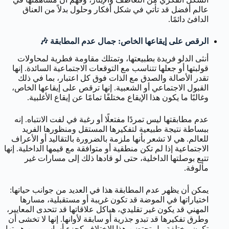
عالم أفضل قد تأتي في شكل أفكار وحلول بدلاً من العناق
الدافئ دائمًا.
الرقص على إيقاعها الخاص: جمال عدم المطابقة 🎶
أنثى الدلو فريدة بطبيعتها، وتمتلك مقاومة فطرية لمحاولات
قولبتها أو جعلها تتناسب مع التوقعات الاجتماعية السائدة. إنها
تقدر الأصالة والصدق مع الذات فوق كل اعتبار، بما في ذلك
القبول الاجتماعي أو الشعبية. إنها ترقص على إيقاعها الخاص،
وغالبًا ما يكون هذا الإيقاع مختلفًا تمامًا عن إيقاع الأغلبية.
عدم مطابقتها ليس تمردًا مفتعلًا أو رغبة في لفت الانتباه. إنه
ببساطة نتيجة طبيعية لتفكيرها المستقل ومنظورها الفريد
للعالم. هي لا تشعر بأنها ملزمة بالضرورة بالتقاليد أو الأعراف
الاجتماعية إذا لم تكن منطقية أو متوافقة مع قيمها الداخلية. إنها
تتبع بوصلتها الداخلية، حتى لو قادها ذلك إلى مسارات غير
مألوفة.
يمكن أن يظهر عدم المطابقة هذا في العديد من جوانب حياتها:
اختياراتها في الموضة قد تكون غريبة أو مستقبلية، مسارها
المهني قد يكون غير تقليدي، هياكل علاقاتها قد تتحدى المعايير،
وطرق تفكيرها قد تبدو جذرية أو سابقة لأوانها. إنها لا تخشى أن
تكون مختلفة، بل تحتضن هذا الاختلاف كجزء أساسي من هويتها.