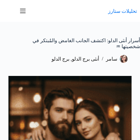
لتجاوز
لى
تحليلات ستارز
لمحتوى
أسرار أنثى الدلو: اكتشف الجانب الغامض والمُبتكر في
شخصيتها ♒️
سامر
أنثى برج الدلو
,
برج الدلو