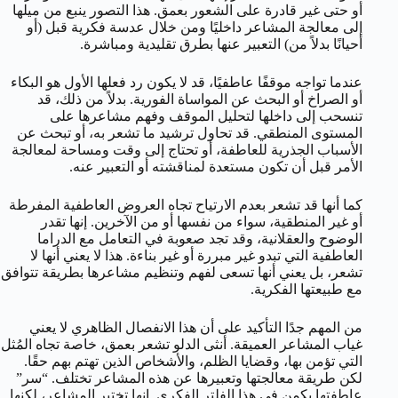
أو حتى غير قادرة على الشعور بعمق. هذا التصور ينبع من ميلها
إلى معالجة المشاعر داخليًا ومن خلال عدسة فكرية قبل (أو
أحيانًا بدلاً من) التعبير عنها بطرق تقليدية ومباشرة.
عندما تواجه موقفًا عاطفيًا، قد لا يكون رد فعلها الأول هو البكاء
أو الصراخ أو البحث عن المواساة الفورية. بدلاً من ذلك، قد
تنسحب إلى داخلها لتحليل الموقف وفهم مشاعرها على
المستوى المنطقي. قد تحاول ترشيد ما تشعر به، أو تبحث عن
الأسباب الجذرية للعاطفة، أو تحتاج إلى وقت ومساحة لمعالجة
الأمر قبل أن تكون مستعدة لمناقشته أو التعبير عنه.
كما أنها قد تشعر بعدم الارتياح تجاه العروض العاطفية المفرطة
أو غير المنطقية، سواء من نفسها أو من الآخرين. إنها تقدر
الوضوح والعقلانية، وقد تجد صعوبة في التعامل مع الدراما
العاطفية التي تبدو غير مبررة أو غير بناءة. هذا لا يعني أنها لا
تشعر، بل يعني أنها تسعى لفهم وتنظيم مشاعرها بطريقة تتوافق
مع طبيعتها الفكرية.
من المهم جدًا التأكيد على أن هذا الانفصال الظاهري لا يعني
غياب المشاعر العميقة. أنثى الدلو تشعر بعمق، خاصة تجاه المُثل
التي تؤمن بها، وقضايا الظلم، والأشخاص الذين تهتم بهم حقًا.
لكن طريقة معالجتها وتعبيرها عن هذه المشاعر تختلف. “سر”
عاطفتها يكمن في هذا الفلتر الفكري. إنها تختبر المشاعر، لكنها