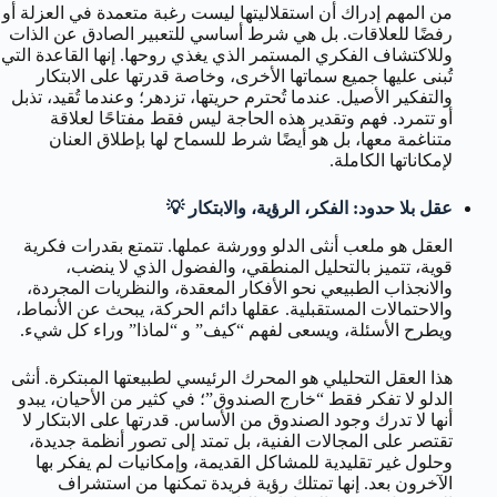
من المهم إدراك أن استقلاليتها ليست رغبة متعمدة في العزلة أو
رفضًا للعلاقات. بل هي شرط أساسي للتعبير الصادق عن الذات
وللاكتشاف الفكري المستمر الذي يغذي روحها. إنها القاعدة التي
تُبنى عليها جميع سماتها الأخرى، وخاصة قدرتها على الابتكار
والتفكير الأصيل. عندما تُحترم حريتها، تزدهر؛ وعندما تُقيد، تذبل
أو تتمرد. فهم وتقدير هذه الحاجة ليس فقط مفتاحًا لعلاقة
متناغمة معها، بل هو أيضًا شرط للسماح لها بإطلاق العنان
لإمكاناتها الكاملة.
عقل بلا حدود: الفكر، الرؤية، والابتكار 💡
العقل هو ملعب أنثى الدلو وورشة عملها. تتمتع بقدرات فكرية
قوية، تتميز بالتحليل المنطقي، والفضول الذي لا ينضب،
والانجذاب الطبيعي نحو الأفكار المعقدة، والنظريات المجردة،
والاحتمالات المستقبلية. عقلها دائم الحركة، يبحث عن الأنماط،
ويطرح الأسئلة، ويسعى لفهم “كيف” و “لماذا” وراء كل شيء.
هذا العقل التحليلي هو المحرك الرئيسي لطبيعتها المبتكرة. أنثى
الدلو لا تفكر فقط “خارج الصندوق”؛ في كثير من الأحيان، يبدو
أنها لا تدرك وجود الصندوق من الأساس. قدرتها على الابتكار لا
تقتصر على المجالات الفنية، بل تمتد إلى تصور أنظمة جديدة،
وحلول غير تقليدية للمشاكل القديمة، وإمكانيات لم يفكر بها
الآخرون بعد. إنها تمتلك رؤية فريدة تمكنها من استشراف