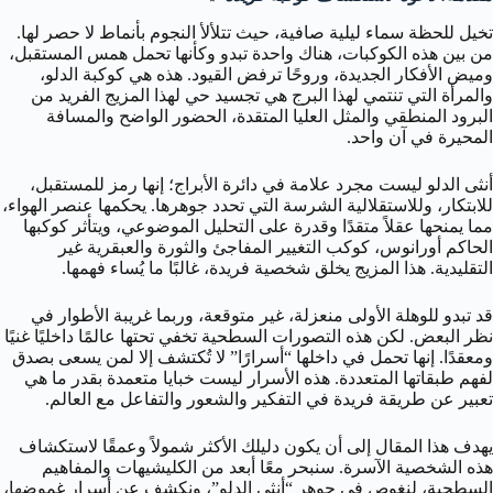
تخيل للحظة سماء ليلية صافية، حيث تتلألأ النجوم بأنماط لا حصر لها.
من بين هذه الكوكبات، هناك واحدة تبدو وكأنها تحمل همس المستقبل،
وميض الأفكار الجديدة، وروحًا ترفض القيود. هذه هي كوكبة الدلو،
والمرأة التي تنتمي لهذا البرج هي تجسيد حي لهذا المزيج الفريد من
البرود المنطقي والمثل العليا المتقدة، الحضور الواضح والمسافة
المحيرة في آن واحد.
أنثى الدلو ليست مجرد علامة في دائرة الأبراج؛ إنها رمز للمستقبل،
للابتكار، وللاستقلالية الشرسة التي تحدد جوهرها. يحكمها عنصر الهواء،
مما يمنحها عقلاً متقدًا وقدرة على التحليل الموضوعي، ويتأثر كوكبها
الحاكم أورانوس، كوكب التغيير المفاجئ والثورة والعبقرية غير
التقليدية. هذا المزيج يخلق شخصية فريدة، غالبًا ما يُساء فهمها.
قد تبدو للوهلة الأولى منعزلة، غير متوقعة، وربما غريبة الأطوار في
نظر البعض. لكن هذه التصورات السطحية تخفي تحتها عالمًا داخليًا غنيًا
ومعقدًا. إنها تحمل في داخلها “أسرارًا” لا تُكتشف إلا لمن يسعى بصدق
لفهم طبقاتها المتعددة. هذه الأسرار ليست خبايا متعمدة بقدر ما هي
تعبير عن طريقة فريدة في التفكير والشعور والتفاعل مع العالم.
يهدف هذا المقال إلى أن يكون دليلك الأكثر شمولاً وعمقًا لاستكشاف
هذه الشخصية الآسرة. سنبحر معًا أبعد من الكليشيهات والمفاهيم
السطحية، لنغوص في جوهر “أنثى الدلو”، ونكشف عن أسرار غموضها،