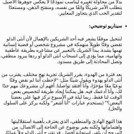
بدلاً من محاولة تغييره ليناسب نموذجًا لا يعكس جوهرها الأصيل.
يتطلب الأمر شريكًا واثقًا من نفسه، ومنفتح الذهن، ومستعدًا
لتقدير الحب الذي يتجاوز المعايير.
سيناريو توضيحي:
لنتخيل موقفًا يشعر فيه أحد الشريكين بالإهمال لأن أنثى الدلو
تقضي وقتًا طويلاً منهمكة في مشروع شخصي أو قضية إنسانية
تهمها بشدة. يبدأ الشريك بالتعبير عن مشاعره بطريقة عاطفية
واتهامية، مما يؤدي إلى انسحاب أنثى الدلو أو ردها ببرود منطقي،
وتصل المحادثة إلى طريق مسدود.
بعد فترة من الهدوء، يقرر الشريك تجربة نهج مختلف. يقترب من
أنثى الدلو بهدوء ويقول شيئًا مثل: “لاحظت أننا لم نقضِ وقتًا
نوعيًا معًا مؤخرًا، وأنا أفتقد تواصلنا. أفهم أن مشروعك مهم جدًا
لك، وأنا أدعمك فيه. هل يمكننا إيجاد طريقة لتخصيص بعض
الوقت لنا فقط، ربما ليلة في الأسبوع نركز فيها على بعضنا
البعض؟” (يستخدم عبارات “أنا أشعر” ولكنه يركز على السلوك
والحل).
هذا النهج الهادئ والمنطقي، الذي يعترف بأهمية استقلاليتها
واهتماماتها ولكنه يعبر بوضوح عن الحاجة إلى الاتصال، من
المرجح أن يلقى استجابة أفضل. قد تقترح أنثى الدلو حلاً عمليًا،