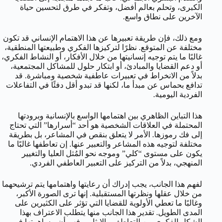
الكبرى، وتحلم بعالم أفضل، وتفكر في طرق لتحسين حياة
الآخرين على نطاق واسع.
ومع ذلك، فإن طريقة تعبيرها عن هذا الاهتمام الإنساني قد تكون
مختلفة عن المتوقع. نظرًا لتركيزها الفكري وطبيعتها المنطقية،
غالبًا ما يتم توجيه إنسانيتها من خلال الأفكار، أو النشاط الفكري،
أو دعم القضايا والمبادئ، أو ابتكار حلول للمشاكل المجتمعية،
بدلاً من الانخراط في تعبيرات عاطفية شخصية ومباشرة. قد
تدافع بحماس عن مبدأ ما، لكنها قد تبدو أقل دفئًا في التفاعلات
الفردية اليومية.
هذا التباين الظاهري بين اهتمامها الواسع بالإنسانية وبرودتها
المحتملة في العلاقات الشخصية هو أحد “أسرارها” التي تحتاج
إلى فك رموزها. الأمر لا يتعلق بنقص في المشاعر، بل بطريقة
مختلفة لتوجيه هذه المشاعر والتعبير عنها. إن تعاطفها غالبًا ما
يكون على مستوى “كلي” وموجه نحو المُثل العليا والتغيير
المنهجي، بدلاً من التركيز على التعبير العاطفي الفردي.
لفهم هذا الجانب، يجب إدراك أن رعايتها واهتمامها يتم ترشيحهما
من خلال عقلها ونظرتها المستقبلية. إنها ترى الصورة الأكبر،
وغالبًا ما تعطي الأولوية للقضايا التي تؤثر على الكثيرين على
المدى الطويل. تقدير هذا الجانب منها يتطلب الاعتراف بهذا
الشكل الفكري من التعاطف والإيثار، وفهم أن مساهمتها في