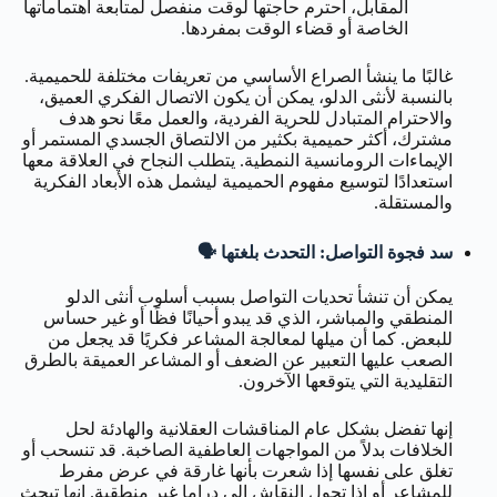
المقابل، احترم حاجتها لوقت منفصل لمتابعة اهتماماتها
الخاصة أو قضاء الوقت بمفردها.
غالبًا ما ينشأ الصراع الأساسي من تعريفات مختلفة للحميمية.
بالنسبة لأنثى الدلو، يمكن أن يكون الاتصال الفكري العميق،
والاحترام المتبادل للحرية الفردية، والعمل معًا نحو هدف
مشترك، أكثر حميمية بكثير من الالتصاق الجسدي المستمر أو
الإيماءات الرومانسية النمطية. يتطلب النجاح في العلاقة معها
استعدادًا لتوسيع مفهوم الحميمية ليشمل هذه الأبعاد الفكرية
والمستقلة.
سد فجوة التواصل: التحدث بلغتها 🗣️
يمكن أن تنشأ تحديات التواصل بسبب أسلوب أنثى الدلو
المنطقي والمباشر، الذي قد يبدو أحيانًا فظًا أو غير حساس
للبعض. كما أن ميلها لمعالجة المشاعر فكريًا قد يجعل من
الصعب عليها التعبير عن الضعف أو المشاعر العميقة بالطرق
التقليدية التي يتوقعها الآخرون.
إنها تفضل بشكل عام المناقشات العقلانية والهادئة لحل
الخلافات بدلاً من المواجهات العاطفية الصاخبة. قد تنسحب أو
تغلق على نفسها إذا شعرت بأنها غارقة في عرض مفرط
للمشاعر أو إذا تحول النقاش إلى دراما غير منطقية. إنها تبحث