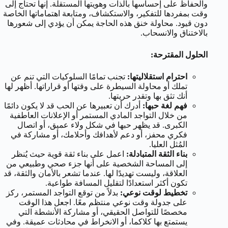
والحفاظ على إحساسها بالذات وهويتها المستقلة. إنها تحتاج إلى
وقت بمفردها للتفكير، والاستكشاف، ومتابعة اهتماماتها الخاصة
دون قيود. محاولة خنق هذه الحاجة يمكن أن يؤدي إلى شعورها
بالاختناق والانسحاب.
الحلول المقترحة:
احترام استقلاليتها:
تجنب تمامًا السلوكيات التي تنم عن
تملك أو محاولة السيطرة على وقتها أو قراراتها. أظهر لها
أنك تثق بها وتقدر حريتها.
فهم لغة حبها:
أدرك أن تعبيرها عن الحب قد لا يكون دائمًا
من خلال التواجد المادي المستمر أو الإعلانات العاطفية
الكبرى. قد يظهر حبها في شكل ولاء عميق، أو اتصال
فكري محفز، أو دعم لأهدافك وأحلامك، أو مشاركة في
المُثل العليا.
بناء الثقة المتبادلة:
اعمل على بناء ثقة قوية حيث يُنظر
إلى المساحة الشخصية على أنها جزء صحي وطبيعي من
العلاقة، وليست تهديدًا لها. عندما تشعر بالأمان والثقة، قد
تكون أكثر استعدادًا لتقليل المسافة طواعية.
تخطيط لوقت نوعي:
بدلاً من توقع التواجد المستمر، ركز
على جدولة وقت نوعي منتظم معًا. اجعل هذا الوقت
مخصصًا للتواصل الحقيقي، أو مشاركة الأنشطة التي
يستمتع بها كلاكما، أو الانخراط في محادثات عميقة. وفي