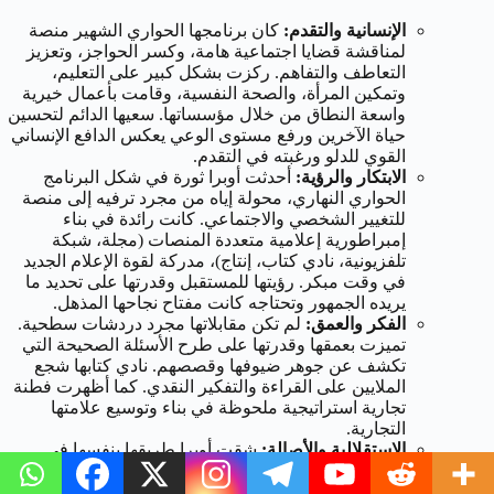
الإنسانية والتقدم:
كان برنامجها الحواري الشهير منصة
لمناقشة قضايا اجتماعية هامة، وكسر الحواجز، وتعزيز
التعاطف والتفاهم. ركزت بشكل كبير على التعليم،
وتمكين المرأة، والصحة النفسية، وقامت بأعمال خيرية
واسعة النطاق من خلال مؤسساتها. سعيها الدائم لتحسين
حياة الآخرين ورفع مستوى الوعي يعكس الدافع الإنساني
القوي للدلو ورغبته في التقدم.
الابتكار والرؤية:
أحدثت أوبرا ثورة في شكل البرنامج
الحواري النهاري، محولة إياه من مجرد ترفيه إلى منصة
للتغيير الشخصي والاجتماعي. كانت رائدة في بناء
إمبراطورية إعلامية متعددة المنصات (مجلة، شبكة
تلفزيونية، نادي كتاب، إنتاج)، مدركة لقوة الإعلام الجديد
في وقت مبكر. رؤيتها للمستقبل وقدرتها على تحديد ما
يريده الجمهور وتحتاجه كانت مفتاح نجاحها المذهل.
الفكر والعمق:
لم تكن مقابلاتها مجرد دردشات سطحية.
تميزت بعمقها وقدرتها على طرح الأسئلة الصحيحة التي
تكشف عن جوهر ضيوفها وقصصهم. نادي كتابها شجع
الملايين على القراءة والتفكير النقدي. كما أظهرت فطنة
تجارية استراتيجية ملحوظة في بناء وتوسيع علامتها
التجارية.
الاستقلالية والأصالة:
شقت أوبرا طريقها بنفسها في
صناعة يهيمن عليها الرجال والبيض، متغلبة على صعوبات
هائلة. حافظت دائمًا على سيطرة قوية على علامتها