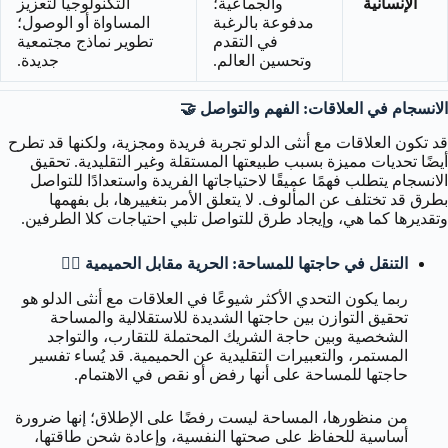
الإنسانية
والجماعية؛
التكنولوجيا لتعزيز
مدفوعة بالرغبة
المساواة أو الوصول؛
في التقدم
تطوير نماذج مجتمعية
وتحسين العالم.
جديدة.
الانسجام في العلاقات: الفهم والتواصل 🤝
قد تكون العلاقات مع أنثى الدلو تجربة فريدة ومجزية، ولكنها قد تطرح
أيضًا تحديات مميزة بسبب طبيعتها المستقلة وغير التقليدية. تحقيق
الانسجام يتطلب فهمًا عميقًا لاحتياجاتها الفريدة واستعدادًا للتواصل
بطرق قد تختلف عن المألوف. لا يتعلق الأمر بتغييرها، بل بفهمها
وتقديرها كما هي، وإيجاد طرق للتواصل تلبي احتياجات كلا الطرفين.
التنقل في حاجتها للمساحة: الحرية مقابل الحميمية 🏃‍♀️
ربما يكون التحدي الأكثر شيوعًا في العلاقات مع أنثى الدلو هو
تحقيق التوازن بين حاجتها الشديدة للاستقلالية والمساحة
الشخصية وبين حاجة الشريك المحتملة للتقارب، والتواجد
المستمر، والتعبيرات التقليدية عن الحميمية. قد يُساء تفسير
حاجتها للمساحة على أنها رفض أو نقص في الاهتمام.
من منظورها، المساحة ليست رفضًا على الإطلاق؛ إنها ضرورة
أساسية للحفاظ على صحتها النفسية، وإعادة شحن طاقتها،