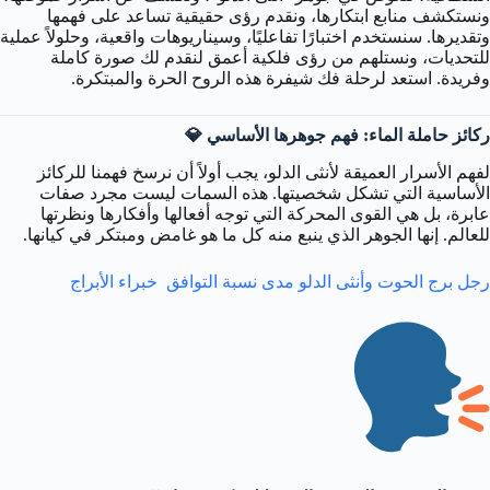
ونستكشف منابع ابتكارها، ونقدم رؤى حقيقية تساعد على فهمها
وتقديرها. سنستخدم اختبارًا تفاعليًا، وسيناريوهات واقعية، وحلولاً عملية
للتحديات، ونستلهم من رؤى فلكية أعمق لنقدم لك صورة كاملة
وفريدة. استعد لرحلة فك شيفرة هذه الروح الحرة والمبتكرة.
ركائز حاملة الماء: فهم جوهرها الأساسي 💎
لفهم الأسرار العميقة لأنثى الدلو، يجب أولاً أن نرسخ فهمنا للركائز
الأساسية التي تشكل شخصيتها. هذه السمات ليست مجرد صفات
عابرة، بل هي القوى المحركة التي توجه أفعالها وأفكارها ونظرتها
للعالم. إنها الجوهر الذي ينبع منه كل ما هو غامض ومبتكر في كيانها.
رجل برج الحوت وأنثى الدلو مدى نسبة التوافق خبراء الأبراج