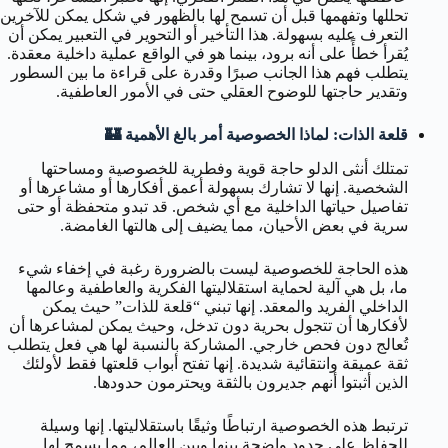
تحللها وتفهمها قبل أن تسمح لها بالظهور في شكل يمكن للآخرين
التعرف عليه بسهولة. هذا التأخير أو التحوير في التعبير يمكن أن
يُقرأ خطأً على أنه برود، بينما هو في الواقع عملية داخلية معقدة.
يتطلب فهم هذا الجانب صبرًا وقدرة على قراءة ما بين السطور
وتقدير حاجتها للوضوح العقلي حتى في الأمور العاطفية.
قلعة الذات: لماذا الخصوصية أمر بالغ الأهمية 🏰
تمتلك أنثى الدلو حاجة قوية وفطرية للخصوصية ومساحتها
الشخصية. إنها لا تشارك بسهولة أعمق أفكارها أو مشاعرها أو
تفاصيل حياتها الداخلية مع أي شخص. قد تبدو متحفظة أو حتى
سرية في بعض الأحيان، مما يضيف إلى هالتها الغامضة.
هذه الحاجة للخصوصية ليست بالضرورة رغبة في إخفاء شيء
ما، بل هي آلية لحماية استقلاليتها الفكرية والعاطفية وعالمها
الداخلي الفريد والمعقد. إنها تبني “قلعة للذات” حيث يمكن
لأفكارها أن تتجول بحرية دون تدخل، وحيث يمكن لمشاعرها أن
تُعالج دون فحص خارجي. المشاركة بالنسبة لها هي فعل يتطلب
ثقة عميقة وانتقائية شديدة. إنها تفتح أبواب قلعتها فقط لأولئك
الذين أثبتوا أنهم جديرون بالثقة ويحترمون حدودها.
ترتبط هذه الخصوصية ارتباطًا وثيقًا باستقلاليتها. إنها وسيلة
للحفاظ على حدود واضحة بينها وبين العالم، مما يسمح لها