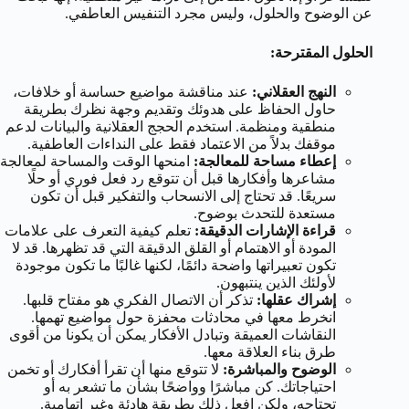
عن الوضوح والحلول، وليس مجرد التنفيس العاطفي.
الحلول المقترحة:
النهج العقلاني:
عند مناقشة مواضيع حساسة أو خلافات،
حاول الحفاظ على هدوئك وتقديم وجهة نظرك بطريقة
منطقية ومنظمة. استخدم الحجج العقلانية والبيانات لدعم
موقفك بدلاً من الاعتماد فقط على النداءات العاطفية.
إعطاء مساحة للمعالجة:
امنحها الوقت والمساحة لمعالجة
مشاعرها وأفكارها قبل أن تتوقع رد فعل فوري أو حلًا
سريعًا. قد تحتاج إلى الانسحاب والتفكير قبل أن تكون
مستعدة للتحدث بوضوح.
قراءة الإشارات الدقيقة:
تعلم كيفية التعرف على علامات
المودة أو الاهتمام أو القلق الدقيقة التي قد تظهرها. قد لا
تكون تعبيراتها واضحة دائمًا، لكنها غالبًا ما تكون موجودة
لأولئك الذين ينتبهون.
إشراك عقلها:
تذكر أن الاتصال الفكري هو مفتاح قلبها.
انخرط معها في محادثات محفزة حول مواضيع تهمها.
النقاشات العميقة وتبادل الأفكار يمكن أن يكونا من أقوى
طرق بناء العلاقة معها.
الوضوح والمباشرة:
لا تتوقع منها أن تقرأ أفكارك أو تخمن
احتياجاتك. كن مباشرًا وواضحًا بشأن ما تشعر به أو
تحتاجه، ولكن افعل ذلك بطريقة هادئة وغير اتهامية.