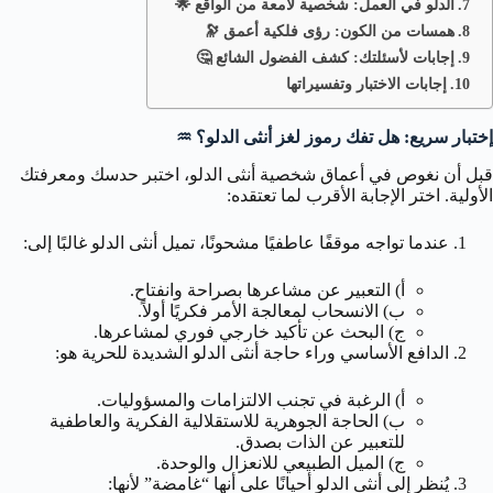
الدلو في العمل: شخصية لامعة من الواقع 🌟
همسات من الكون: رؤى فلكية أعمق 🔭
إجابات لأسئلتك: كشف الفضول الشائع 🤔
إجابات الاختبار وتفسيراتها
إختبار سريع: هل تفك رموز لغز أنثى الدلو؟ ♒️
قبل أن نغوص في أعماق شخصية أنثى الدلو، اختبر حدسك ومعرفتك
الأولية. اختر الإجابة الأقرب لما تعتقده:
عندما تواجه موقفًا عاطفيًا مشحونًا، تميل أنثى الدلو غالبًا إلى:
أ) التعبير عن مشاعرها بصراحة وانفتاح.
ب) الانسحاب لمعالجة الأمر فكريًا أولاً.
ج) البحث عن تأكيد خارجي فوري لمشاعرها.
الدافع الأساسي وراء حاجة أنثى الدلو الشديدة للحرية هو:
أ) الرغبة في تجنب الالتزامات والمسؤوليات.
ب) الحاجة الجوهرية للاستقلالية الفكرية والعاطفية
للتعبير عن الذات بصدق.
ج) الميل الطبيعي للانعزال والوحدة.
يُنظر إلى أنثى الدلو أحيانًا على أنها “غامضة” لأنها: