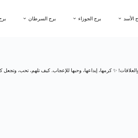
ج الأسد
برج الجوزاء
برج السرطان
برج
علاقات! ✨ كرمها، إبداعها، وحبها للإعجاب. كيف تلهم، تحب، وتجعل كل