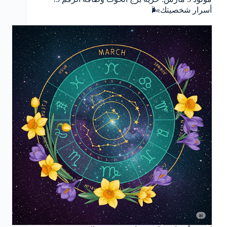
أسرار شخصيتك🌬️