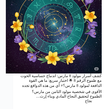
كشف أسرار مولود 8 مارس: اندماج حساسية الحوت
مع طموح الرقم 8 🌟 اختبار سريع: ما هي القوة
الدافعة لمولود 8 مارس؟⚡ أي من هذه الدوافع تجده
الأقوى في شخصية مولود الثامن من مارس؟
الطموح لتحقيق النجاح المادي وبناء إرث…
نجاح