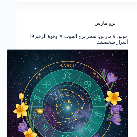
برج مارس
مولود 9 مارس: سحر برج الحوت ♓ وقوة الرقم 9!
أسرار شخصيتك