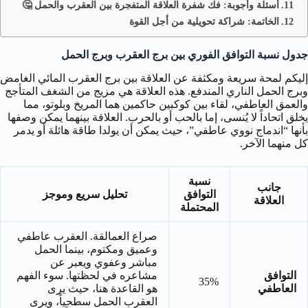
أسئلة وأجوبة: فك شفرة العلاقة المتفجرة بين العقرب والحمل 🤔
الخاتمة: شراكة تحويلية من أجل القوة
جدول نسبة التوافق الفوري بين برج العقرب وبرج الحمل
إليكم لمحة سريعة ومكثفة عن العلاقة بين برج العقرب المائي الغامض
وبرج الحمل الناري المندفع. هذه العلاقة هي مزيج من الشغف المتأجج
والعمق العاطفي، لقاء بين كوكبين حاكمين هما المريخ وبلوتو، مما
يخلق اتحاداً لا يُنسى، إما بالحب أو بالحرب. العلاقة بينهما يمكن وصفها
بأنها “اندماج نووي عاطفي”، حيث يمكن أن يولدا طاقة هائلة أو يدمر
كل منهما الآخر.
نسبة
جانب
التوافق
تحليل سريع وموجز
العلاقة
المحتملة
صراع العمالقة. العقرب عاطفي
وعميق ومكتوم، بينما الحمل
مباشر وعفوي ويعبر عن
التوافق
مشاعره في لحظتها. سوء الفهم
35%
العاطفي
هو القاعدة هنا، حيث يرى
العقرب الحمل سطحياً، ويرى