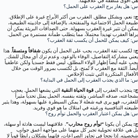
هي أقوى منطقة في علاقتهما.
س: هل يغار برج العقرب على الحمل؟
ج:
نعم، وبشكل مطلق. العقرب من أكثر الأبراج غيرة على الإطلاق.
طبيعة الحمل الاجتماعية والمنفتحة، بالإضافة إلى جاذبيته الطبيعية،
يمكن أن تثير غيرة العقرب بسهولة. حتى الصداقات البريئة يمكن أن
يراها العقرب تهديداً محتملاً، مما يتطلب طمأنة مستمرة من الحمل.
س: كيف يمكن للحمل أن يكسب ثقة العقرب؟
ج:
لكسب ثقة العقرب، يجب على الحمل أن يكون
شفافاً ومتسقاً
. هذا
يعني مشاركة التفاصيل، الوفاء بالوعود، وعدم ترك أي مجال للشك.
يجب عليه أيضاً إظهار الولاء المطلق، ليس فقط جسدياً ولكن عاطفياً
أيضاً. الثقة مع العقرب لا تُمنح، بل تُكتسب بمرور الوقت من خلال
الأفعال المتكررة التي تثبت الإخلاص.
س: ما الذي يجذب العقرب إلى الحمل في البداية؟
ج:
ينجذب العقرب إلى
قوة الحياة النقية
التي يشعها الحمل. يعجب
بشجاعته، صدقه المباشر، وثقته بنفسه. الحمل يمثل تحدياً مثيراً
للعقرب، فهو يرى فيه شعلة لا يمكن السيطرة عليها بسهولة، وهذا يثير
طبيعته التنافسية ورغبته في امتلاك ما هو قوي وفريد.
س: هل يمكن اعتبار العقرب والحمل توأم روح؟
ج:
يمكن أن يكونا
“توأم روح محارب”
. علاقتهما ليست هادئة أو سهلة،
بل هي علاقة تحويلية تجبر كل منهما على مواجهة أعمق جوانب
شخصيته. إذا نجحا في تجاوز الصراعات، فإنهما يشكلان رابطاً قوياً لا