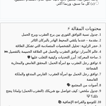
(د) كل ما سبق، وربما أكثر.
محتويات المقالة ⚡
جدول نسبة التوافق الفوري بين برج العقرب وبرج الحمل
مقدمة – عندما يلتقي المحيط الهادر بالبركان الثائر
حجر الزاوية: تحليل الشخصيات المتصادمة التي تشكل العلاقة
عالم الأسرار: توافق العقرب والحمل في العلاقة الحميمة بالتفصيل 🛌
ساحة المعركة: أبرز التحديات وكيفية التغلب عليها 🛡️
توافق رجل العقرب مع امرأة الحمل: المحقق الغامض والمحاربة
الشجاعة
توافق رجل الحمل مع امرأة العقرب: الفارس المندفع والملكة
الغامضة
أصوات من المجتمع 🗣️
جدول ملخص: كيف تتواصل مع شريكك (العقرب/الحمل) ولماذا ينجح
ذلك؟ 💡
للتوسع والقراءة الإضافية 📚