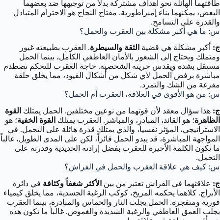
طاقتهما الهائلة نحو أهداف مشتركة بدلاً من توجيهها ضد بعضهما
البعض، يمكنهما بناء إمبراطورية. مفتاح النجاح هو الاحترام المتبادل
والقدرة على التسامح.
س: ما هي أكبر مشكلة بين العقرب والحمل؟
ج:
أكبر مشكلة هي قضية
الثقة والسيطرة
. العقرب بطبيعته غيور
ومتملك ويحتاج إلى الشعور بالأمان العاطفي الكامل، بينما الحمل
مستقل بشدة ويقدس حريته الشخصية. حاجة العقرب للتحكم تصطدم
مباشرة برفض الحمل لأي شكل من أشكال القيود، مما يخلق حلقة
مفرغة من الشك والتمرد.
س: من هو الأقوى في العلاقة، العقرب أم الحمل؟
ج:
هذا سؤال معقد لأن قوتهما من نوعين مختلفين. الحمل يمتلك
القوة
الظاهرة
؛ هو القائد، المبادر، والمباشر. العقرب يمتلك
القوة الخفية
؛ هو
الاستراتيجي، المؤثر نفسياً، والذي يمتلك قدرة هائلة على التحمل. في
المواجهة المباشرة، قد يبدو الحمل فائزاً، لكن على المدى الطويل، غالباً
ما تكون الكلمة الأخيرة للعقرب بفضل إرادته الحديدية وقدرته على
التحمل.
س: كيف هي علاقة العقرب والحمل في الفراش؟
ج:
علاقتهما في الفراش تعتبر من بين
الأكثر شغفاً وكثافة
في دائرة
الأبراج. كلاهما يحكمه المريخ، كوكب الرغبة الجسدية، مما يخلق كيمياء
فورية ومتفجرة. الحمل يجلب النار والحماس والمبادرة، بينما العقرب
يجلب العمق العاطفي والرغبة الشديدة والغموض. غالباً ما تكون هذه