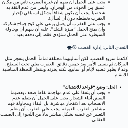
يجب على الحمل أن يفهم أن غيرة العقرب تأتي من مكان
عميق من الخوف من الهجران، وليس من عدم الثقة به
شخصياً. يجب أن يكون شفافاً بشكل استباقي (إخبار
العقرب بخططه دون أن يُسأل).
يجب على العقرب أن يعمل بوعي على كبح جماح شكوكه،
وأن يمنح الحمل “ميزة الشك”. عليه أن يفهم أن محاولة
السيطرة على الحمل ستؤدي فقط إلى دفعه بعيداً.
التحدي الثاني: إدارة الغضب 😡🌪️
كلاهما سريع الغضب، لكن أساليبهما مختلفة تماماً. الحمل ينفجر مثل
البركان ثم ينسى الأمر بعد خمس دقائق. العقرب يغلي تحت السطح،
وقد لا يظهر غضبه لأيام أو أسابيع، لكنه يخزنه وينتظر اللحظة المناسبة
للانتقام.
الحل: وضع “قواعد للاشتباك”
يجب أن يتفقا على عدم مهاجمة نقاط ضعف بعضهما
البعض أثناء الشجار. يجب على الحمل أن يتعلم عدم
الانسحاب بعد الانفجار مباشرة، بل البقاء ومحاولة فهم
مشاعر العقرب العميقة. يجب على العقرب أن يتعلم
التعبير عن غضبه بشكل مباشر بدلاً من اللجوء إلى الصمت
العقابي.