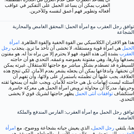
العقرب يمكن أن يساعد الحمل على التفكير في عواقب
أفعاله وتطوير فهم أعمق لنفسه وللآخرين.
توافق رجل العقرب مع امرأة الحمل: المحقق الغامض والمحاربة
الشجاعة
هذا هو الاقتران الكلاسيكي بين القوة الخفية والقوة الظاهرة.
امرأة
الحمل
هي امرأة قوية ومستقلة، لا تخشى أن تأخذ ما تريد. ينجذب
رجل
العقرب
بشدة إلى هذه القوة، فهو لا يحترم إلا من يراه نداً له. هو مفتون
بصدقها ونارها، وهي مفتونة بغموضه وعمقه. التحدي هو أن حاجته
للسيطرة قد تصطدم بشكل مباشر مع حاجتها للاستقلال. غيرته يمكن
أن تخنقها، واندفاعها يمكن أن يجعله يشعر بعدم الأمان. لكي تنجح هذه
العلاقة، يجب عليها أن تطمئنه باستمرار على ولائها، وأن تفهم أن
أسئلته ليست اتهامات بل هي حاجته للأمان. ويجب عليه أن يمنحها ثقته
وحريتها، مدركاً أن محاولة ترويض امرأة الحمل هي معركة خاسرة.
استكشاف
توافقات أنثى الحمل
يظهر حاجتها لشريك قوي لا يخشى
التحدي.
توافق رجل الحمل مع امرأة العقرب: الفارس المندفع والملكة
الغامضة
هنا، يلتقي
رجل الحمل
، الذي يعيش حياته بشجاعة ووضوح، مع
امرأة
العقرب
، التي تعيش في عالم من الأسرار والعواطف العميقة. هو