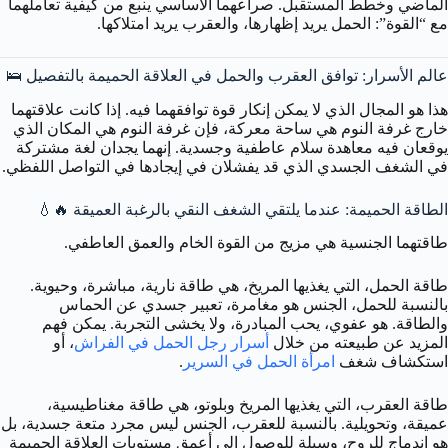
الماضي وخطط المستقبل. صراعهما الأساسي ينبع من كيفية تعاملهما
مع “القوة”: الحمل يريد إظهارها، والعقرب يريد امتلاكها.
عالم الأسرار: توافق العقرب والحمل في العلاقة الحميمة بالتفصيل 🛌
هذا هو المجال الذي لا يمكن إنكار قوة توافقهما فيه. إذا كانت علاقتهما
خارج غرفة النوم هي ساحة معركة، فإن غرفة النوم هي المكان الذي
يوقعان فيه معاهدة سلام عاطفية وجسدية. إنهما يجدان لغة مشتركة
في الشغف الجسدي الذي قد يفشلان في إيجادها في التواصل اللفظي.
الطاقة الحميمة: عندما يلتقي الشغف النقي بالرغبة العميقة 🔥💧
طاقتهما الجنسية هي مزيج من القوة الخام والعمق العاطفي.
طاقة الحمل، التي يغذيها المريخ، هي طاقة نارية، مباشرة، وحيوية.
بالنسبة للحمل، الجنس هو مغامرة، تعبير جسدي عن الحماس
والطاقة. هو عفوي، يحب المبادرة، ولا يخشى التجربة. يمكن فهم
المزيد عن طبيعته من خلال
أسرار رجل الحمل في الفراش
، أو
استكشاف شغف
امرأة الحمل في السرير
.
طاقة العقرب، التي يغذيها المريخ وبلوتو، هي طاقة مغناطيسية،
عميقة، وتحويلية. بالنسبة للعقرب، الجنس ليس مجرد متعة جسدية، بل
هو اندماج للروح، وسيلة للوصول إلى أعمق مستويات العلاقة الحميمة