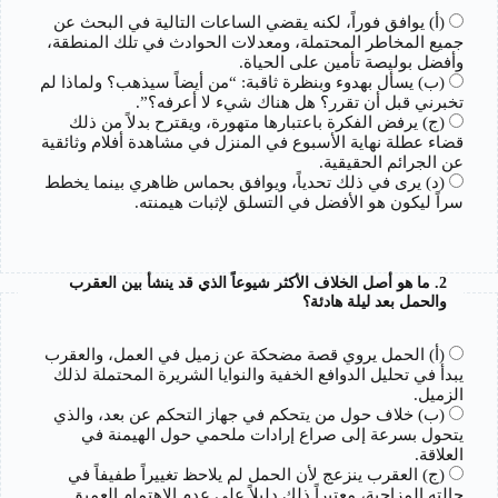
(أ) يوافق فوراً، لكنه يقضي الساعات التالية في البحث عن
جميع المخاطر المحتملة، ومعدلات الحوادث في تلك المنطقة،
وأفضل بوليصة تأمين على الحياة.
(ب) يسأل بهدوء وبنظرة ثاقبة: “من أيضاً سيذهب؟ ولماذا لم
تخبرني قبل أن تقرر؟ هل هناك شيء لا أعرفه؟”.
(ج) يرفض الفكرة باعتبارها متهورة، ويقترح بدلاً من ذلك
قضاء عطلة نهاية الأسبوع في المنزل في مشاهدة أفلام وثائقية
عن الجرائم الحقيقية.
(د) يرى في ذلك تحدياً، ويوافق بحماس ظاهري بينما يخطط
سراً ليكون هو الأفضل في التسلق لإثبات هيمنته.
2. ما هو أصل الخلاف الأكثر شيوعاً الذي قد ينشأ بين العقرب
والحمل بعد ليلة هادئة؟
(أ) الحمل يروي قصة مضحكة عن زميل في العمل، والعقرب
يبدأ في تحليل الدوافع الخفية والنوايا الشريرة المحتملة لذلك
الزميل.
(ب) خلاف حول من يتحكم في جهاز التحكم عن بعد، والذي
يتحول بسرعة إلى صراع إرادات ملحمي حول الهيمنة في
العلاقة.
(ج) العقرب ينزعج لأن الحمل لم يلاحظ تغييراً طفيفاً في
حالته المزاجية، معتبراً ذلك دليلاً على عدم الاهتمام العميق.