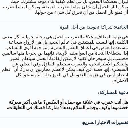
نيران بعضكما البعض، بل في تعلم كيفية بناء موقد مشترك، حيث
يمكن لنار الحمل أن تدفئ مياه العقرب العميقة، ويمكن لمياه العقرب
أن تمنع نار الحمل من أن تحرق كل شيء من حولها.
الخاتمة: شراكة تحويلية من أجل القوة
في نهاية المطاف، علاقة العقرب والحمل هي رحلة تحويلية بكل معنى
الكلمة. إنها ليست للمبتدئين في عالم الحب، بل هي لأرواح شجاعة
مستعدة للغوص في أعماق النفس البشرية ومواجهة أقوى المشاعر.
إذا استطاعا النجاة من العواصف الأولية، فإنهما لن يخرجا منها سالمين
فحسب، بل سيخرجان كقوة لا يمكن إيقافها. الحمل سيتعلم الصبر
والتفكير الاستراتيجي، والعقرب سيتعلم التفاؤل وفن التخلي عن
السيطرة. إنها قصة عن كيف يمكن لأعظم محاربين أن يدركا أن أعظم
انتصار ليس في هزيمة العدو، بل في الفوز بقلب ند يستحق كل
الاحترام.
دعوة للمشاركة:
هل أنت عقرب في علاقة مع حمل، أو العكس؟ ما هي أكبر معركة
خضتموها وكيف وجدتم السلام بعدها؟ شاركنا قصتك في التعليقات.
تفسيرات الاختبار السريع: