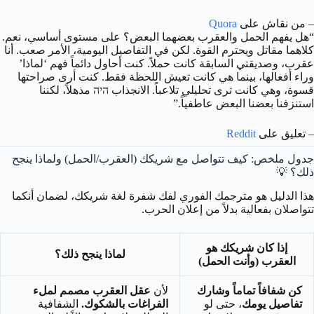
– من نقاش على
Quora
“هل يفهم الحمل والعقرب بعضهما البعض؟ على مستوى أساسي، نعم.
كلاهما مقاتل ويحترم القوة. لكن في التفاصيل اليومية، الأمر صعب. أنا
عقرب، وصديقتي السابقة كانت حملاً. كنت أحاول دائماً فهم ‘لماذا’
وراء أفعالها، بينما هي كانت تعيش اللحظة فقط. كنت أرى صراحتها
قسوة، وهي كانت ترى تحليلي تلاعباً. الانجذاب היה مذهلاً، لكننا
استنزفنا بعضنا البعض عاطفياً.”
– تعليق على
Reddit
جدول ملخص: كيف تتواصل مع شريكك (العقرب/الحمل) ولماذا ينجح
ذلك؟ 💡
هذا الدليل هو مترجمك الفوري لفك شفرة لغة شريكك، لضمان أنكما
تتواصلان بفعالية بدلاً من إعلان الحرب.
إذا كان شريكك هو
لماذا ينجح ذلك؟
العقرب (وأنت الحمل)
كن شفافاً تماماً وشارك
لأن
عقل العقرب مصمم لملء
تفاصيل يومك
، حتى لو
الفراغات بالشكوك.
الشفافية