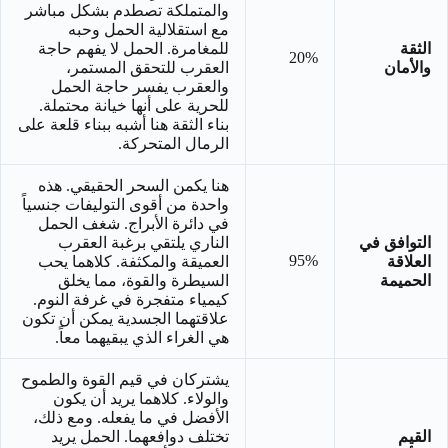
والمتملكة تصطدم بشكل مباشر
مع استقلالية الحمل وحبه
الثقة
للمغامرة. الحمل لا يفهم حاجة
20%
والأمان
العقرب للتحقق المستمر،
والعقرب يفسر حاجة الحمل
للحرية على أنها خيانة محتملة.
بناء الثقة هنا أشبه ببناء قلعة على
الرمال المتحركة.
هنا يكمن السحر الحقيقي. هذه
واحدة من أقوى التوليفات جنسياً
في دائرة الأبراج. شغف الحمل
التوافق في
الناري يلتقي برغبة العقرب
95%
العلاقة
العميقة والمكثفة. كلاهما يحب
الحميمة
السيطرة والقوة، مما يخلق
كيمياء متفجرة في غرفة النوم.
علاقتهما الجسدية يمكن أن تكون
هي الغراء الذي يبقيهما معاً.
يشتركان في قيم القوة والطموح
والولاء. كلاهما يريد أن يكون
الأفضل في ما يفعله. ومع ذلك،
القيم
تختلف دوافعهما. الحمل يريد