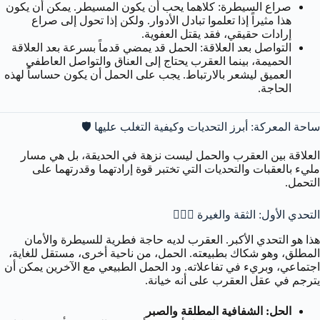
صراع السيطرة:
كلاهما يحب أن يكون المسيطر. يمكن أن يكون
هذا مثيراً إذا تعلموا تبادل الأدوار. ولكن إذا تحول إلى صراع
إرادات حقيقي، فقد يقتل العفوية.
التواصل بعد العلاقة:
الحمل قد يمضي قدماً بسرعة بعد العلاقة
الحميمة، بينما العقرب يحتاج إلى العناق والتواصل العاطفي
العميق ليشعر بالارتباط. يجب على الحمل أن يكون حساساً لهذه
الحاجة.
ساحة المعركة: أبرز التحديات وكيفية التغلب عليها 🛡️
العلاقة بين العقرب والحمل ليست نزهة في الحديقة، بل هي مسار
مليء بالعقبات والتحديات التي تختبر قوة إرادتهما وقدرتهما على
التحمل.
التحدي الأول: الثقة والغيرة 🕵️‍♂️🔥
هذا هو التحدي الأكبر. العقرب لديه حاجة فطرية للسيطرة والأمان
المطلق، وهو شكاك بطبيعته. الحمل، من ناحية أخرى، مستقل للغاية،
اجتماعي، وبريء في تفاعلاته. ود الحمل الطبيعي مع الآخرين يمكن أن
يترجم في عقل العقرب على أنه خيانة.
الحل: الشفافية المطلقة والصبر