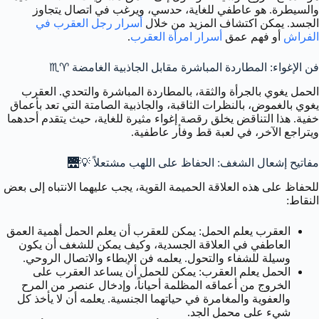
والسيطرة. هو عاطفي للغاية، حدسي، ويرغب في اتصال يتجاوز
الجسد. يمكن اكتشاف المزيد من خلال
أسرار رجل العقرب في
الفراش
أو فهم عمق
أسرار امرأة العقرب
.
فن الإغواء: المطاردة المباشرة مقابل الجاذبية الغامضة ♈️♏️
الحمل يغوي بالجرأة والثقة، بالمطاردة المباشرة والتحدي. العقرب
يغوي بالغموض، بالنظرات الثاقبة، والجاذبية الصامتة التي تعد بأعماق
خفية. هذا التناقض يخلق رقصة إغواء مثيرة للغاية، حيث يتقدم أحدهما
ويتراجع الآخر، في لعبة قط وفأر عاطفية.
مفاتيح إشعال الشغف: الحفاظ على اللهب مشتعلاً 💡🌉
للحفاظ على هذه العلاقة الحميمة القوية، يجب عليهما الانتباه إلى بعض
النقاط:
العقرب يعلم الحمل:
يمكن للعقرب أن يعلم الحمل أهمية العمق
العاطفي في العلاقة الجسدية، وكيف يمكن للشغف أن يكون
وسيلة للشفاء والتحول. يعلمه فن الإبطاء والاتصال الروحي.
الحمل يعلم العقرب:
يمكن للحمل أن يساعد العقرب على
الخروج من أعماقه المظلمة أحياناً، وإدخال عنصر من المرح
والعفوية والمغامرة في حياتهما الجنسية. يعلمه أن لا يأخذ كل
شيء على محمل الجد.