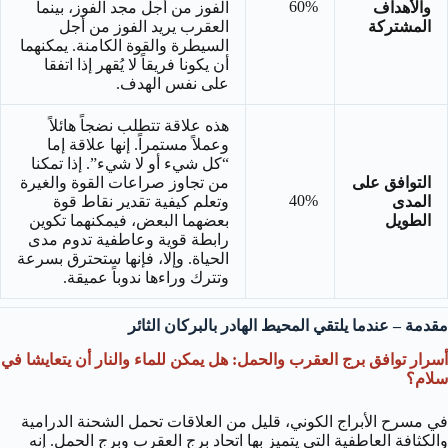
60%
والأهداف
الفوز من أجل مجد الفوز، بينما
المشتركة
العقرب يريد الفوز من أجل
السيطرة والقوة الكامنة. يمكنهما
أن يكونا فريقاً لا يُقهر إذا اتفقا
على نفس الهدف.
هذه علاقة تتطلب نضجاً هائلاً
وعملاً مستمراً. إنها علاقة إما
“كل شيء أو لا شيء”. إذا تمكنا
التوافق على
من تجاوز صراعات القوة والغيرة
40%
المدى
وتعلم كيفية تقدير نقاط قوة
الطويل
بعضهما البعض، فيمكنهما تكوين
رابطة قوية وعاطفية تدوم مدى
الحياة. وإلا، فإنها ستحترق بسرعة
وتترك وراءها ندوباً عميقة.
مقدمة – عندما يلتقي المحيط الهادر بالبركان الثائر
أسرار توافق برج العقرب والحمل: هل يمكن للماء والنار أن يتعايشا في
سلام؟
في مسرح الأبراج الكوني، قليل من العلاقات تحمل الشحنة الدرامية
والكثافة العاطفية التي يتميز بها اتحاد برج العقرب وبرج الحمل. إنه