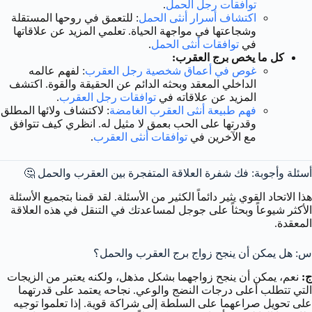
توافقات رجل الحمل
.
اكتشاف أسرار أنثى الحمل
: للتعمق في روحها المستقلة
وشجاعتها في مواجهة الحياة. تعلمي المزيد عن علاقاتها
في
توافقات أنثى الحمل
.
كل ما يخص برج العقرب:
غوص في أعماق شخصية رجل العقرب
: لفهم عالمه
الداخلي المعقد وبحثه الدائم عن الحقيقة والقوة. اكتشف
المزيد عن علاقاته في
توافقات رجل العقرب
.
فهم طبيعة أنثى العقرب الغامضة
: لاكتشاف ولائها المطلق
وقدرتها على الحب بعمق لا مثيل له. انظري كيف تتوافق
مع الآخرين في
توافقات أنثى العقرب
.
أسئلة وأجوبة: فك شفرة العلاقة المتفجرة بين العقرب والحمل 🤔
هذا الاتحاد القوي يثير دائماً الكثير من الأسئلة. لقد قمنا بتجميع الأسئلة
الأكثر شيوعاً وبحثاً على جوجل لمساعدتك في التنقل في هذه العلاقة
المعقدة.
س: هل يمكن أن ينجح زواج برج العقرب والحمل؟
ج:
نعم، يمكن أن ينجح زواجهما بشكل مذهل، ولكنه يعتبر من الزيجات
التي تتطلب أعلى درجات النضج والوعي. نجاحه يعتمد على قدرتهما
على تحويل صراعهما على السلطة إلى شراكة قوية. إذا تعلموا توجيه