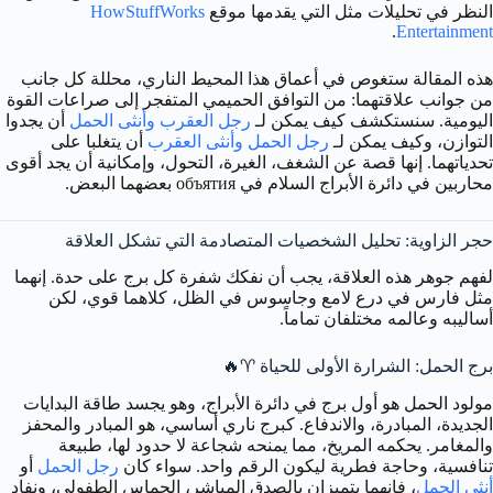
النظر في تحليلات مثل التي يقدمها موقع
HowStuffWorks
.
Entertainment
هذه المقالة ستغوص في أعماق هذا المحيط الناري، محللة كل جانب
من جوانب علاقتهما: من التوافق الحميمي المتفجر إلى صراعات القوة
اليومية. سنستكشف كيف يمكن لـ
رجل العقرب وأنثى الحمل
أن يجدوا
التوازن، وكيف يمكن لـ
رجل الحمل وأنثى العقرب
أن يتغلبا على
تحدياتهما. إنها قصة عن الشغف، الغيرة، التحول، وإمكانية أن يجد أقوى
محاربين في دائرة الأبراج السلام في объятия بعضهما البعض.
حجر الزاوية: تحليل الشخصيات المتصادمة التي تشكل العلاقة
لفهم جوهر هذه العلاقة، يجب أن نفكك شفرة كل برج على حدة. إنهما
مثل فارس في درع لامع وجاسوس في الظل، كلاهما قوي، لكن
أساليبه وعالمه مختلفان تماماً.
برج الحمل: الشرارة الأولى للحياة ♈️🔥
مولود الحمل هو أول برج في دائرة الأبراج، وهو يجسد طاقة البدايات
الجديدة، المبادرة، والاندفاع. كبرج ناري أساسي، هو المبادر والمحفز
والمغامر. يحكمه المريخ، مما يمنحه شجاعة لا حدود لها، طبيعة
تنافسية، وحاجة فطرية ليكون الرقم واحد. سواء كان
رجل الحمل
أو
أنثى الحمل
، فإنهما يتميزان بالصدق المباشر، الحماس الطفولي، ونفاد