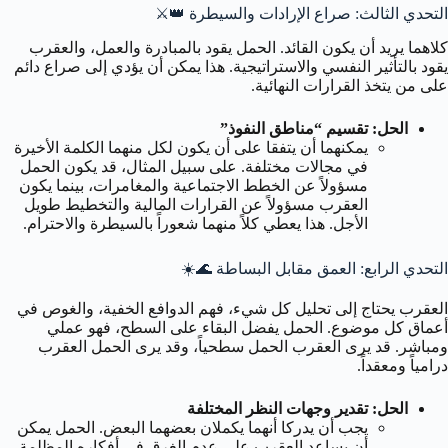
التحدي الثالث: صراع الإرادات والسيطرة 👑⚔️
كلاهما يريد أن يكون القائد. الحمل يقود بالمبادرة والعمل، والعقرب
يقود بالتأثير النفسي والاستراتيجية. هذا يمكن أن يؤدي إلى صراع دائم
على من يتخذ القرارات النهائية.
الحل: تقسيم “مناطق النفوذ”
يمكنهما أن يتفقا على أن يكون لكل منهما الكلمة الأخيرة
في مجالات مختلفة. على سبيل المثال، قد يكون الحمل
مسؤولاً عن الخطط الاجتماعية والمغامرات، بينما يكون
العقرب مسؤولاً عن القرارات المالية والتخطيط طويل
الأجل. هذا يعطي كلاً منهما شعوراً بالسيطرة والاحترام.
التحدي الرابع: العمق مقابل البساطة 🌊☀️
العقرب يحتاج إلى تحليل كل شيء، فهم الدوافع الخفية، والغوص في
أعماق كل موضوع. الحمل يفضل البقاء على السطح، فهو عملي
ومباشر. قد يرى العقرب الحمل سطحياً، وقد يرى الحمل العقرب
درامياً ومعقداً.
الحل: تقدير وجهات النظر المختلفة
يجب أن يدركا أنهما يكملان بعضهما البعض. الحمل يمكن
أن يساعد العقرب على عدم الغرق في أفكاره المظلمة.