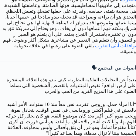
منجذب إلى جاذبيتها المغناطيسية، قوتها الصامتة، وعاطفتها الشديدة.
هي معجبة بثقته، حماسه، وقدرته على جعلها تضحك وتعيش اللحظة.
التحدي هو أن براءته وصراحته قد تجعله يبدو ساذجاً في عينيها أحياناً،
بينما عمقها وغموضها قد يبدوان له كمتاهة لا نهاية لها. هي تحتاج إلى
شريك يمكنه فهم أعماقها دون أن يخاف، وهو يحتاج إلى شريكة تثق به
دون أن تختبره باستمرار. النجاح يعتمد على أن يتعلم هو الصبر
والتعمق، وأن تتعلم هي التعبير عن مشاعرها بشكل أكثر وضوحاً. فهم
توافقات أنثى العقرب
يلقي الضوء على رغبتها في علاقة تحويلية
وعميقة.
أصوات من المجتمع 🗣️
بعيداً عن التحليلات الفلكية النظرية، كيف تبدو هذه العلاقة المتفجرة
على أرض الواقع؟ تفيض المنتديات بالقصص الشخصية التي تسلط
الضوء على هذا المزيج الفريد من الحب والحرب.
“أنا امرأة حمل، وزوجي عقرب. نحن معاً منذ 10 سنوات. الأمر أشبه
بالعيش في فيلم أكشن ورومانسي في نفس الوقت. نتجادل بقوة،
ونحب بقوة أكبر. أكبر تحد كان موضوع الثقة. هو كان يحلل كل حركة
أقوم بها، وأنا كنت أشعر بالاختناق. ما أنقذنا هو أنني قررت أن أكون
كتاباً مفتوحاً تماماً، وهو قرر أن يثق بأفعالي وليس بمخاوفه. العلاقة
الحميمة بيننا لا تزال مذهلة، وهذا يساعد كثيراً!”