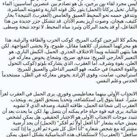
ليس مجرد لقاء بين برجين، بل هو تصادم بين عنصرين أساسيين: الماء
والنار. تخيل بركاناً (الحمل) يثور بكل قوته النارية وعفويته المباشرة،
وتتدفق حممه نحو المحيط العميق والغامض (العقرب). النتيجة؟ بخار
كثيف، هيجان، وصوت أزيز يصم الآذان. قد تتشكل جزر جديدة من هذا
التفاعل، أو قد يخمد البركان وتبرد مياه المحيط. لا توجد نتيجة وسطى.
يحكم كلا البرجين كوكب المريخ، كوكب الحرب والطاقة والرغبة. هذا
هو محركهما المشترك. كلاهما مقاتل، طموح، ولا يخشى المواجهة. لكن
هنا ينتهي التشابه ويبدأ الاختلاف الجذري. الحمل، الكبش الناري، هو
التعبير الخارجي للمريخ: مندفع، صريح، وشجاع. يخوض معاركه في
العلن، بقوة وشرف. أما العقرب، الذي يشاركه بلوتو (كوكب التحول
والقوة الخفية) في حكمه، فهو التعبير الداخلي والعميق للمريخ:
استراتيجي، صامت، وقوي الإرادة. يخوض معاركه في الظل، مستخدماً
الحدس وعلم النفس.
الانجذاب الأولي بينهما مغناطيسي وفوري. يرى الحمل في العقرب لغزاً
مثيراً، عمقاً يتوق إلى استكشافه، وتحدياً يستحق الفوز به. وينجذب
العقرب إلى شجاعة الحمل، طاقته النقية، وصدقه الذي لا تشوبه
شائبة. يرى فيه قوة حياة خام يمكنه أن يتصل بها. لكن ما يحدث بعد أن
تتبدد موجات الانجذاب الأولى هو الاختبار الحقيقي. هل يمكن لشخص
يعيش حياته بشعار “أنا أفعل أولاً ثم أفكر” (الحمل) أن يجد أرضية
مشتركة مع شخص شعاره “أنا أحلل كل شيء ثم أقرر ما إذا كنت
سأفعل” (العقرب)؟ لاستكشاف هذه الديناميكية بشكل أعمق، يمكن