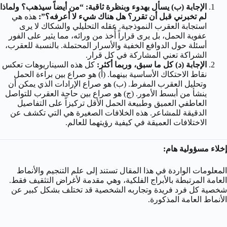
الإجابة (ب) يسأل بهدوء وبنظرة ثاقبة: “من أيضاً سيذهب؟ ولماذا
لم تخبرني قبل أن تقرر؟ هل هناك شيء لا أعرفه؟”:
هذه هي
استجابة العقرب النموذجية. عقله التحليلي والشكاك لا يرى
عفوية الحمل، بل يرى قراراً أُخذ من ورائه، مما يثير على الفور
أسئلة حول الدوافع الخفية والأسرار المحتملة. بالنسبة للعقرب،
الشراكة تعني المشاركة في كل قرار.
الإجابة (د) كل ما سبق، وربما أكثر:
كل هذه السيناريوهات تعكس
نقاط الاحتكاك الأساسية بينهما. (أ) هو صراع بين براءة الحمل
وتحليل العقرب المفرط. (ب) هو صراع الإرادات الذي يمكن أن
ينشأ من أبسط الأمور. (ج) هو صراع بين حاجة العقرب للتواصل
العاطفي العميق وطبيعة الحمل الأقل تركيزاً على التفاصيل
الدقيقة للمشاعر. هذه الخلافات الصغيرة هي التي تكشف عن
الاختلافات العميقة في كيفية رؤيتهما للعالم.
إخلاء مسؤولية هام:
المعلومات الواردة في هذا المقال تستند إلى علم التنجيم والأنماط
العامة المرتبطة بالأبراج الفلكية، وهي مقدمة لأغراض التثقيف فقط.
شخصية كل فرد فريدة وتجاربه الشخصية قد تختلف بشكل كبير عن
الأنماط العامة المذكورة.