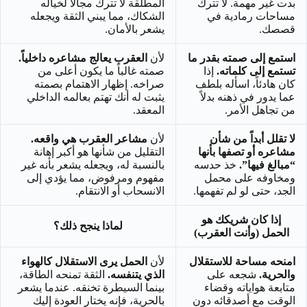
بدت غير مهمة. لا تترك
المطلقة لا تترك مجالاً لخياله
مساحات رمادية في
الشكاك، مما يبني الثقة ويجعله
قصصك.
يشعر بالأمان.
استمع إلى صمته بقدر ما
لأن
العقرب يعالج مشاعره داخلياً.
تستمع إلى كلماته.
إذا
صمته غالباً ما يكون أعلى من
كان هادئاً، اسأله بلطف
صراخه. إظهار الاهتمام بصمته
عما يدور في ذهنه بدلاً
يثبت له أنك تهتم بعالمه الداخلي
من تجاهل الأمر.
المعقد.
لا تقلل أبداً من شأن
لأن
مشاعر العقرب هي واقعه.
مشاعره أو تصفها بأنها
التقليل من شأنها هو أكبر إهانة
“مبالغ فيها”.
خذ حدسه
بالنسبة له، ويجعله يشعر بأنه غير
ومخاوفه على محمل
مفهوم ومرفوض، مما يؤدي إلى
الجد، حتى لو لم تفهمها.
الانسحاب أو الانتقام.
إذا كان شريكك هو
لماذا ينجح ذلك؟
الحمل (وأنت العقرب)
امنحه مساحة للاستقلال
لأن
الحمل يرى الاستقلال كالهواء
والحرية.
شجعه على
الذي يتنفسه.
الثقة تمنحه الطاقة،
متابعة هواياته وقضاء
بينما السيطرة تخنقه. عندما يشعر
الوقت مع أصدقائه دون
بالحرية، فإنه يختار العودة إليك