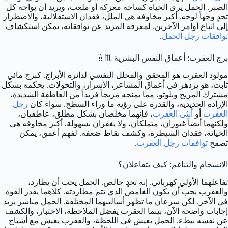
الصبر. الحمل يرى الحياة كساحة معركة أو ملعب، ويريد أن يواجه كل
تحدٍ وجهاً لوجه. أكبر مخاوفه هي الملل، فقدان الاستقلالية، والاضطرار
إلى اتباع أوامر الآخرين. لمعرفة المزيد عن توافقاته، يمكن استكشاف
توافقات رجل الحمل
.
برج العقرب: أعماق النفس البشرية ♏️💧
مولود العقرب هو المحقق والمحلل النفسي لدائرة الأبراج. كبرج مائي
ثابت، هو يزدهر في أعماق المشاعر، الأسرار، والتحولات. يحكمه بشكل
مشترك المريخ وبلوتو، مما يمنحه مزيجاً فريداً من العاطفة الشديدة،
الإرادة الحديدية، والقدرة على رؤية ما وراء السطح. سواء كان
رجل
العقرب
أو
أنثى العقرب
، فإنهما مخلصان بشكل مطلق، عاطفيان،
ولكنهما أيضاً غيوران، متملكان، ولا يغفران بسهولة. أكبر مخاوفه هي
الخيانة، فقدان السيطرة، وكشف نقاط ضعفه. لفهم أعمق، يمكن
تصفح
توافقات رجل العقرب
.
الانسجام والتناغم: كيف يتفاعلان؟
تفاعلهما الأولي كهربائي. إنه تحدٍ خالص. الحمل يحب أن يطارد،
والعقرب يحب أن يكون الغامض الذي تتم مطاردته. كلاهما يقدر القوة
في الآخر. لكن سرعان ما تظهر أساليبهما المختلفة. الحمل مباشر يريد
إجابات واضحة الآن، بينما العقرب يفضل الملاحظة، الاختبار، والكشف
عن نفسه ببطء. الحمل يعيش في اللحظة، والعقرب يعيش مع أشباح