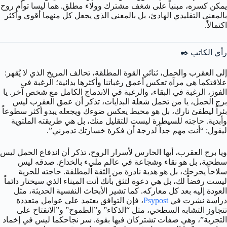
يمكن كسره، مبنياً على شغف مشترك وولاء مطلق. هما ليسا توأم روح
بالمعنى التقليدي الهادئ، بل بالمعنى الذي يجعل كل منهما أقوى وأكثر
اكتمالاً.
رأي الكاتب ✒️
إلى العقرب والحمل، ثنائي القوة المطلقة، تحالف المريخ الذي لا يُقهر:
علاقتكما هي مرآة تعكس أعمق رغباتنا وأكثرها بدائية؛ الرغبة في
الفوز، الرغبة في البقاء، والرغبة في الاندماج الكامل مع شخص آخر. يا
برج الحمل، يا من تحمل شعلة البدايات، تذكر أن عمق العقرب ليس
بئراً ليطفئ نارك، بل هو محيط يعكس ضوءك ويجعله يبدو أكثر سطوعاً
وأبدية. حاجته للسيطرة ليست للتقليل منك، بل هي طريقته الملتوية
ليقول: “أنت مهم جداً لدرجة أن فكرة خسارتك تدمرني”.
ويا برج العقرب، أيها الحارس لأسرار الروح، تذكر أن اندفاع الحمل ليس
سطحية، بل هو نقاء وشجاعة في عالم مليء بالخداع. صدقه ليس
سلاحاً يجرحك، بل هو هدية نادرة من الثقة المطلقة. حاجته للحرية
ليست رفضاً لك، بل هي دعوة لتثق بأنك أنت الميناء الذي سيختار دائماً
العودة إليه بعد كل معاركه. كما تشير الأبحاث النفسية الحديثة، مثل
دراسة نشرت في
Psypost
، فإن التوافق يعتمد على عوامل متعددة
تتجاوز التشابه السطحي، مثل “الذكاء” و”الطموح” و”الانفتاح على
التجربة”، وهي صفات تشتركان فيها بقوة. سر نجاحكما ليس في إخماد