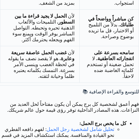
استجواب.
بمزيد من الشغف.
لأن
الحمل لا يجيد قراءة ما بين
كن مباشراً وواضحاً في
السطور.
التلميحات والألعاب
طلباتك.
بدلاً من التلميح
الذهنية تحيره وتحبطه. التواصل
أو الاختبار، قل ما تريده
المباشر يوفر الوقت ويمنع سوء
بوضوح وصراحة.
الفهم ويجعله يحترمك أكثر.
سامحه بسرعة على
لأن
غضب الحمل عاصفة سريعة
انفجاراته العاطفية.
لا
وعابرة.
هو لا يقصد نصف ما يقوله
تحمل ضغينة أو تستخدم
في لحظة الغضب وينسى الأمر
كلماته الغاضبة ضده
بسرعة. التمسك بكلماته يعتبره
لاحقاً.
ظلماً وخيانة لثقته.
للتوسع والقراءة الإضافية 📚
فهم أعمق لشخصية كل برج يمكن أن يكون مفتاحاً لحل العديد من
النزاعات. هذه المصادر الداخلية توفر رؤى قيمة حول عالم شريكك.
كل ما يخص برج الحمل:
تحليل شامل لشخصية رجل الحمل
: لفهم دافعه الفطري
نحو القيادة والمنافسة. يمكنك استكشاف المزيد في قسم