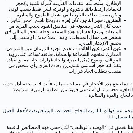
الإطلاق. استخدمته الثقافات القديمة كمرآة للتنبؤ وكحجر
للحماية. ارتبط دائمًا بالثروة والوفرة، ليس فقط بسبب لونه،
ولكن بسبب طاقته النارية التي تشعل الطموح والمثابرة.
السترين: حجر التاجر:
كان يُعرف تاريخيًا باسم “حجر التاجر”،
حيث كان التجار يضعونه في صناديق النقود لجذب المزيد من
المبيعات ومنع الخسارة. هذه السمعة تجعله الحجر المثالي لأي
شخص في مجال المبيعات، أو يبدأ عملاً جديدًا، أو يسعى إلى
تحقيق الازدهار المالي.
عين النمر: عين القائد:
استخدم الجنود الرومان عين النمر في
المعارك لمنحهم الشجاعة والحماية. طاقته تساعد على رؤية
المواقف بوضوح (مثل النمر)، واتخاذ قرارات حاسمة، والقيادة
بثقة. إنه حجر أساسي للمديرين وقادة الفرق وأي شخص في
منصب يتطلب اتخاذ قرارات.
عندما تضع هذه الأحجار في مساحة عملك، فأنت لا تستخدم أداة حديثة
للعافية فحسب، بل تستدعي قرونًا من الطاقة الرمزية المرتبطة
بالنجاح والقوة والمثابرة.
مجموعة أدواتك البلورية للنجاح: الخصائص الميتافيزيقية لأحجار العمل
بالتفصيل 🧘‍♂️
هنا نتعمق في “الوصف الوظيفي” لكل حجر. فهم الخصائص الدقيقة
لهذه البلورات يسمح لك بتجميع فريق طاقي مخصص لدعم أهدافك