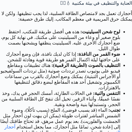
العناية والتنظيف في بيئة مكتبية 💧🧘‍♀️
أحجارك تعمل بجد لامتصاص الطاقة السلبية، لذا يجب تنظيفها. ولكن لا
يمكنك حرق المريمية في معظم المكاتب. إليك طرق حصيفة:
لوح شحن السيلينيت:
هذه هي أفضل طريقة للمكتب. احتفظ
بلوح صغير أو وعاء من السيلينيت على مكتبك. في نهاية كل يوم،
ضع أحجارك الأخرى عليه. السيلينيت ينظفها ويشحنها بصمت
طوال الليل.
ضوء القمر من النافذة:
إذا كان لديك نافذة، فإن وضع أحجارك
على حافتها ليلة اكتمال القمر هو طريقة قوية وهادئة للشحن.
التنظيف بالصوت (الطريقة الرقمية):
هناك تطبيقات ومقاطع
فيديو على يوتيوب تصدر ترددات صوتية (مثل ترددات السولفيجيو
أو الأجراس التبتية). يمكنك وضع أحجارك بالقرب من سماعات
الكمبيوتر وتشغيل أحد هذه المقاطع لبضع دقائق لتنظيفها
بالاهتزازات.
التنفس والنية:
في الحالات الطارئة، أمسك الحجر في يدك، وخذ
نفسًا عميقًا، وأثناء الزفير، تخيل أنك تنفخ كل الطاقة السلبية من
الحجر، وتستبدلها بنية واضحة ونقية.
تجنب:
الماء (قد يسبب فوضى)، الملح (يسبب تآكلًا)، وضوء
الشمس المباشر لفترات طويلة (يمكن أن يبهت لون أحجار مثل
الجمشت والفلوريت). بعد يوم عمل مرهق، قد تحتاج طاقتك أيضًا
إلى إعادة شحن، تمامًا مثل أحجارك، مما يجعل استخدام
أحجار