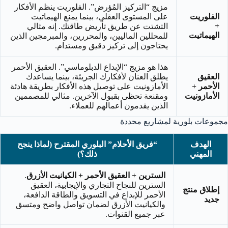
مزيج “التركيز المُؤرض”. الفلوريت ينظم الأفكار
الفلوريت
على المستوى العقلي، بينما يمنع الهيماتيت
+
التشتت عن طريق تأريض طاقتك. إنه مثالي
الهيماتيت
للمحللين الماليين، والمحررين، والمبرمجين الذين
يحتاجون إلى تركيز دقيق ومستدام.
هذا هو مزيج “الإبداع الدبلوماسي”. العقيق الأحمر
العقيق
يطلق العنان لأفكارك الجريئة، بينما يساعدك
الأحمر +
الأمازونيت على توصيل هذه الأفكار بطريقة هادئة
الأمازونيت
ومقنعة تحظى بقبول الآخرين. مثالي للمصممين
الذين يقدمون أعمالهم للعملاء.
مجموعات بلورية لمشاريع محددة
الهدف
“فريق الأحلام” البلوري المقترح (لماذا ينجح
المهني
ذلك؟)
السترين + العقيق الأحمر + الكيانيت الأزرق
.
السترين للنجاح التجاري والإيجابية، العقيق
إطلاق منتج
الأحمر للإبداع في التسويق والطاقة الدافعة،
جديد
والكيانيت الأزرق لضمان تواصل واضح ومتسق
عبر جميع القنوات.