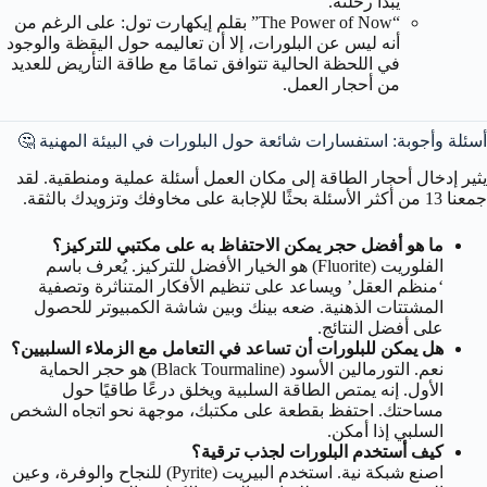
يبدأ رحلته.
“The Power of Now” بقلم إيكهارت تول: على الرغم من
أنه ليس عن البلورات، إلا أن تعاليمه حول اليقظة والوجود
في اللحظة الحالية تتوافق تمامًا مع طاقة التأريض للعديد
من أحجار العمل.
أسئلة وأجوبة: استفسارات شائعة حول البلورات في البيئة المهنية 🤔
يثير إدخال أحجار الطاقة إلى مكان العمل أسئلة عملية ومنطقية. لقد
جمعنا 13 من أكثر الأسئلة بحثًا للإجابة على مخاوفك وتزويدك بالثقة.
ما هو أفضل حجر يمكن الاحتفاظ به على مكتبي للتركيز؟
الفلوريت (Fluorite) هو الخيار الأفضل للتركيز. يُعرف باسم
‘منظم العقل’ ويساعد على تنظيم الأفكار المتناثرة وتصفية
المشتتات الذهنية. ضعه بينك وبين شاشة الكمبيوتر للحصول
على أفضل النتائج.
هل يمكن للبلورات أن تساعد في التعامل مع الزملاء السلبيين؟
نعم. التورمالين الأسود (Black Tourmaline) هو حجر الحماية
الأول. إنه يمتص الطاقة السلبية ويخلق درعًا طاقيًا حول
مساحتك. احتفظ بقطعة على مكتبك، موجهة نحو اتجاه الشخص
السلبي إذا أمكن.
كيف أستخدم البلورات لجذب ترقية؟
اصنع شبكة نية. استخدم البيريت (Pyrite) للنجاح والوفرة، وعين