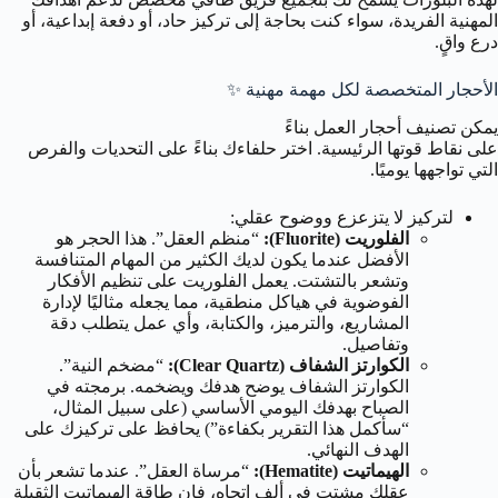
المهنية الفريدة، سواء كنت بحاجة إلى تركيز حاد، أو دفعة إبداعية، أو
درع واقٍ.
الأحجار المتخصصة لكل مهمة مهنية ✨
يمكن تصنيف أحجار العمل بناءً
على نقاط قوتها الرئيسية. اختر حلفاءك بناءً على التحديات والفرص
التي تواجهها يوميًا.
لتركيز لا يتزعزع ووضوح عقلي:
الفلوريت (Fluorite):
“منظم العقل”. هذا الحجر هو
الأفضل عندما يكون لديك الكثير من المهام المتنافسة
وتشعر بالتشتت. يعمل الفلوريت على تنظيم الأفكار
الفوضوية في هياكل منطقية، مما يجعله مثاليًا لإدارة
المشاريع، والترميز، والكتابة، وأي عمل يتطلب دقة
وتفاصيل.
الكوارتز الشفاف (Clear Quartz):
“مضخم النية”.
الكوارتز الشفاف يوضح هدفك ويضخمه. برمجته في
الصباح بهدفك اليومي الأساسي (على سبيل المثال،
“سأكمل هذا التقرير بكفاءة”) يحافظ على تركيزك على
الهدف النهائي.
الهيماتيت (Hematite):
“مرساة العقل”. عندما تشعر بأن
عقلك مشتت في ألف اتجاه، فإن طاقة الهيماتيت الثقيلة