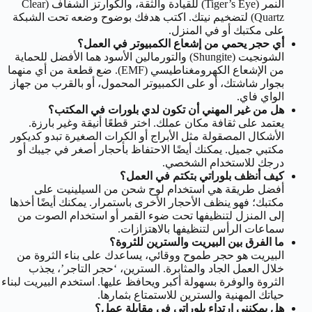
النمر (Tiger’s Eye) للقيادة والثقة، والكوارتز الشفاف (Clear
Quartz) لتضخيم نيتك. اكتب هدفك بوضوح وضعه تحت الشبكة
على مكتبك أو في المنزل.
أي حجر يحمي من إشعاع الكمبيوتر في العمل؟
الشونجيت (Shungite) والتورمالين الأسود هما الأفضل للحماية
من الإشعاع الكهرومغناطيسي (EMF). ضع قطعة من أي منهما
بجوار شاشتك، أو على الكمبيوتر المحمول، أو بالقرب من جهاز
الواي فاي.
هل من غير المهني أن تكون لدي بلورات في المكتب؟
يعتمد على ثقافة مكان عملك. اختر قطعًا أنيقة وغير بارزة.
الأشكال المصقولة مثل الأبراج أو الكرات الصغيرة تبدو كديكور
مكتبي جميل. يمكنك أيضًا الاحتفاظ بأحجار أصغر في جيبك أو
درجك للاستخدام الشخصي.
كيف أنظف بلوراتي بتكتم في العمل؟
أفضل طريقة هي استخدام لوح شحن من السيلينيت على
مكتبك؛ فهو ينظف الأحجار الأخرى باستمرار. يمكنك أيضًا أخذها
إلى المنزل لتنظيفها تحت ضوء القمر أو استخدام الصوت من
سماعات الرأس لتنظيفها بالاهتزازات.
ما الفرق بين البيريت والسترين للثروة؟
البيريت هو حجر طموح ووقائي، يساعدك على بناء الثروة من
خلال العمل الجاد والمثابرة. السترين، ‘حجر التاجر’، يجذب
الثروة والوفرة بسهولة أكبر ويحافظ عليها. استخدم البيريت لبناء
حياتك المهنية والسترين للاستمتاع بثمارها.
هل يمكنني ارتداء بلوراتي في مقابلة عمل؟