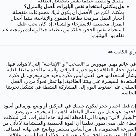
مكتبك والتقطه عندما تشعر بانخفاض الطاقة.
هل يمكنني استخدام نفس البلورات للعمل والمنزل؟
يمكنك، لكن من الأفضل أن يكون لديك مجموعات منفصلة.
أحجار العمل مبرمجة بطاقة الطموح والإنتاجية، بينما أحجار
المنزل مخصصة للاسترخاء والشفاء. إذا كان يجب عليك
استخدام نفس الحجر، فتأكد من تنظيفه جيدًا وإعادة برمجته عند
نقله بين البيئتين.
رأي الكاتب ✒️
في عالم مهني مهووس بـ “الصخب” و “الإنتاجية” التي لا هوادة فيها،
تقدم أحجار الطاقة دعوة جذرية للتوقف والنية. ما أجده مقنعًا للغاية
بشأن استخدامها في العمل ليس فكرة وجود حل سحري، بل فكرة
استعادة السيطرة على بيئتنا الطاقية. إنها تمثل تحولًا من رد الفعل
السلبي على ضغوط اليوم إلى المشاركة النشطة في تشكيل تجربتنا
الخاصة.
إن فعل اختيار حجر ليكون حليفك في التركيز، أو وضع تورمالين أسود
كحدود، هو عمل من أعمال اليقظة الذهنية. إنه يخرجنا من وضع
“الطيار الآلي” ويعيدنا إلى اللحظة الحالية. هذه البلورات، التي تشكلت
ببطء على مدى دهور، تعلمنا أن القوة الحقيقية والمستدامة لا تأتي من
السرعة المحمومة، بل من أساس مستقر وواضح. في نهاية المطاف،
إنها أقل عن تغيير الحجر وأكثر عن تغيير علاقتنا بعملنا – من علاقة