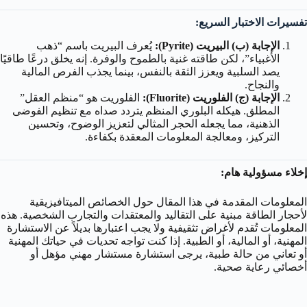
تفسيرات الاختبار السريع:
الإجابة (ب) البيريت (Pyrite):
يُعرف البيريت باسم “ذهب
الأغبياء”، لكن طاقته غنية بالطموح والوفرة. إنه يخلق درعًا طاقيًا
يصد السلبية ويعزز الثقة بالنفس، بينما يجذب الفرص المالية
والنجاح.
الإجابة (ج) الفلوريت (Fluorite):
الفلوريت هو “منظم العقل”
المطلق. هيكله البلوري المنظم يتردد صداه مع تنظيم الفوضى
الذهنية، مما يجعله الحجر المثالي لتعزيز الوضوح، وتحسين
التركيز، ومعالجة المعلومات المعقدة بكفاءة.
إخلاء مسؤولية هام:
المعلومات المقدمة في هذا المقال حول الخصائص الميتافيزيقية
لأحجار الطاقة مبنية على التقاليد والمعتقدات والتجارب الشخصية. هذه
المعلومات تُقدم لأغراض تثقيفية ولا يجب اعتبارها بديلاً عن الاستشارة
المهنية، أو المالية، أو الطبية. إذا كنت تواجه تحديات في حياتك المهنية
أو تعاني من حالة طبية، يرجى استشارة مستشار مهني مؤهل أو
أخصائي رعاية صحية.