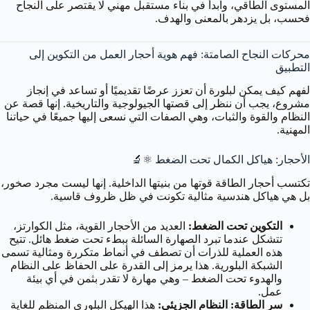
المستوى الطاقي، وابدأ في بناء مستقبل مهني لا يقتصر على النجاح
فحسب، بل يزدهر بالمعنى والهدف.
محركات النجاح الصامتة: فهم هوية أحجار العمل من التكوين إلى
التطبيق
لفهم كيف يمكن لبلورة أن تعزز عرضًا تقديميًا أو تساعد في إنجاز
مشروع، يجب أن ننظر إلى قصتها الجيولوجية والتاريخية. إنها قصة عن
النظام والقوة والثبات، وهي الصفات التي نسعى إليها جميعًا في حياتنا
المهنية.
الأحجار: هياكل الكمال تحت الضغط ⚛️🔬
تكتسب أحجار الطاقة قوتها من بنيتها الداخلية. إنها ليست مجرد صخور،
بل هي هياكل هندسية مثالية تكونت في ظل ظروف قاسية.
التكوين تحت الضغط:
العديد من الأحجار القوية، مثل الكوارتز،
تتشكل عندما تبرد الصهارة السائلة ببطء تحت ضغط هائل. تتيح
هذه العملية للذرات أن تصطف في أنماط متكررة ومثالية تسمى
الشبكة البلورية. هذا يرمز إلى القدرة على الحفاظ على النظام
والهدوء تحت الضغط – وهي مهارة لا تقدر بثمن في أي بيئة
عمل.
سر الطاقة: النظام الجزيئي:
هذا الهيكل البلوري المنظم للغاية