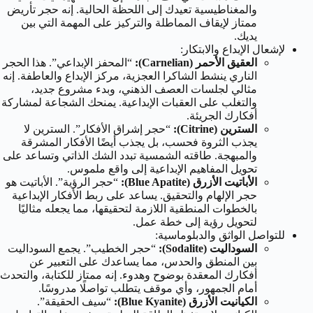
والمغناطيسية تعيدك إلى اللحظة الحالية. إنه حجر تأريض
ممتاز لإيقاف المماطلة والتركيز على المهمة التي بين
يديك.
لإشعال الإبداع والابتكار:
العقيق الأحمر (Carnelian):
“المحفز الإبداعي”. هذا الحجر
الناري ينشط الشاكرا العجزية، مركز الإبداع والعاطفة. إنه
مثالي لجلسات العصف الذهني، وبدء مشروع جديد،
والتغلب على العقبات الإبداعية. يمنحك الشجاعة لمشاركة
أفكارك الجريئة.
السترين (Citrine):
“حجر إشراق الأفكار”. السترين لا
يجذب الثروة فحسب، بل يجذب أيضًا الأفكار المشرقة
والمبهجة. طاقته الشمسية تبدد الشك الذاتي وتساعد على
تحويل المفاهيم الإبداعية إلى واقع ملموس.
الأباتيت الأزرق (Blue Apatite):
“حجر الرؤية”. الأباتيت هو
حجر الإلهام والتحقيق. يساعد على ربط الأفكار الإبداعية
بالخطوات المنطقية اللازمة لتحقيقها، مما يجعله مثاليًا
لتحويل رؤية إلى خطة عمل.
للتواصل الواثق والدبلوماسية:
السوداليت (Sodalite):
“حجر الخطيب”. يجمع السوداليت
بين المنطق والحدس، مما يساعدك على التعبير عن
أفكارك المعقدة بوضوح وهدوء. إنه ممتاز للكتابة، والتحدث
أمام الجمهور، وأي موقف يتطلب تواصلًا مدروسًا.
الكيانيت الأزرق (Blue Kyanite):
“سيف الحقيقة”.