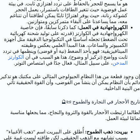
هو ما يسمح للحجر بالحفاظ على تردد اهتزازي ثابت. في بيئة
عمل فوضوية حيث تتغير الطاقات باستمرار، يعمل الحجر
كشوكة رنانة، حيث يوفر اهتزازًا ثابتًا يمكن لطاقتنا أن تتناغم
معه، مما يساعدنا على البقاء متمركزين ومتوازنين.
الكهروإجهادية في العمل:
كما ذكرنا سابقًا، فإن خاصية
الكهروإجهادية في الكوارتز (قدرته على توليد شحنة كهربائية
تحت الضغط) تجعله أساسيًا في التكنولوجيا الدقيقة مثل أجهزة
الكمبيوتر والساعات. هذا المبدأ العلمي يعكس وظيفته
الميتافيزيقية: فهو يأخذ الضغط (نية أو فوضى) وينظمها في تردد
ثابت وواضح (تركيز أو وضوح). هذا هو السبب في أن
الكوارتز
المدخن
، على سبيل المثال، فعال جدًا في امتصاص التوتر.
إن وجود قطعة من هذا النظام الجيولوجي المثالي على مكتبك هو تذكير
دائم بأن النظام يمكن أن ينشأ من الفوضى، وأن القوة الحقيقية تأتي
من البنية الداخلية.
تاريخ الأحجار في التجارة والطموح 📜🔮
لطالما ارتبطت الأحجار بالقوة والثروة والنجاح، مما يجعلها مناسبة
تمامًا لبيئة العمل.
بيريت: ذهب الطموح:
أُطلق على البيريت اسم “ذهب الأغبياء”
بسبب تشابهه مع الذهب الحقيقي، لكن طاقته ليست غبية على