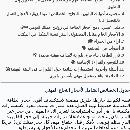
محركات النجاح الصامتة: فهم هوية أحجار العمل من التكوين إلى
التطبيق
مجموعة أدواتك البلورية للنجاح: الخصائص الميتافيزيقية لأحجار العمل
بالتفصيل 🧘‍♂️
دليل عملي: دمج أحجار الطاقة في روتين عملك اليومي 🧼🌙
الأحجار الخام مقابل المصقولة: استراتيجية الشكل في المكتب
آراء من الخبراء 🎓
أصوات من المجتمع 🗣️
تآزر الطاقة: بناء فرق بلورية لأهداف مهنية محددة 💡
للتوسع والقراءة الإضافية 📚
أسئلة وأجوبة: استفسارات شائعة حول البلورات في البيئة المهنية 🤔
الخاتمة: بناء مستقبل مهني بأساس بلوري
جدول الخصائص الشامل لأحجار النجاح المهني
نقدم لكم هنا خارطة طريق مفصلة لاستكشاف أقوى أحجار الطاقة
المصممة خصيصًا لبيئة العمل. هذه البلورات ليست مجرد إكسسوارات
مكتبية، بل هي أدوات استراتيجية لتعزيز الأداء المهني. من حجر عين
النمر الذي يمنحك الشجاعة لاتخاذ قرارات جريئة، إلى حجر الفلوريت
الذي ينظم فوضى الأفكار قبل اجتماع مهم، كل حجر يمتلك ترددًا فريدًا
يمكنه دعم أهدافك المهنية. استخدام هذه الأحجار يشبه توظيف