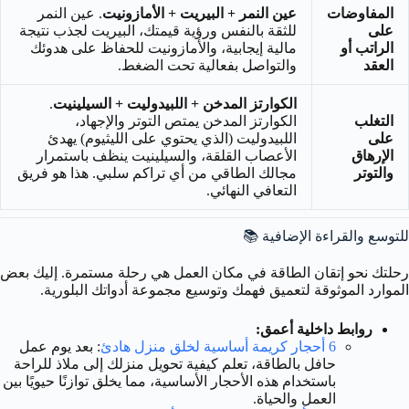
المفاوضات
عين النمر + البيريت + الأمازونيت
. عين النمر
على
للثقة بالنفس ورؤية قيمتك، البيريت لجذب نتيجة
الراتب أو
مالية إيجابية، والأمازونيت للحفاظ على هدوئك
العقد
والتواصل بفعالية تحت الضغط.
الكوارتز المدخن + اللبيدوليت + السيلينيت
.
التغلب
الكوارتز المدخن يمتص التوتر والإجهاد،
على
اللبيدوليت (الذي يحتوي على الليثيوم) يهدئ
الإرهاق
الأعصاب القلقة، والسيلينيت ينظف باستمرار
والتوتر
مجالك الطاقي من أي تراكم سلبي. هذا هو فريق
التعافي النهائي.
للتوسع والقراءة الإضافية 📚
رحلتك نحو إتقان الطاقة في مكان العمل هي رحلة مستمرة. إليك بعض
الموارد الموثوقة لتعميق فهمك وتوسيع مجموعة أدواتك البلورية.
روابط داخلية أعمق:
6 أحجار كريمة أساسية لخلق منزل هادئ
: بعد يوم عمل
حافل بالطاقة، تعلم كيفية تحويل منزلك إلى ملاذ للراحة
باستخدام هذه الأحجار الأساسية، مما يخلق توازنًا حيويًا بين
العمل والحياة.