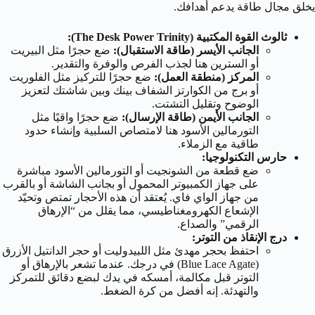
يخلق مجال طاقة يدعم أهدافك.
ثالوث القوة المكتبية (The Desk Power Trinity):
الجانب الأيسر (طاقة الاستقبال):
ضع حجرًا مثل البيريت
أو السترين هنا لجذب الفرص والوفرة والتقدير.
المركز (منطقة العمل):
ضع حجرًا للتركيز مثل الفلوريت
أو برج من الكوارتز الشفاف بينك وبين شاشتك لتعزيز
الوضوح وتقليل التشتت.
الجانب الأيمن (طاقة الإرسال):
ضع حجرًا واقيًا مثل
التورمالين الأسود هنا لامتصاص السلبية وإنشاء حدود
طاقية مع الزملاء.
حارس التكنولوجيا:
ضع قطعة من الشونجيت أو التورمالين الأسود مباشرة
على جهاز الكمبيوتر المحمول أو بجانب الشاشة أو بالقرب
من جهاز الواي فاي. يُعتقد أن هذه الأحجار تمتص وتحيّد
الإشعاع الكهرومغناطيسي، مما يقلل من “الإرهاق
الرقمي” والصداع.
درج الإنقاذ من التوتر:
احتفظ بحجر مهدئ مثل اللبيدوليت أو حجر الدانتيل الأزرق
(Blue Lace Agate) في درجك. عندما تشعر بالإرهاق أو
التوتر قبل مكالمة، أمسكه في يدك لبضع دقائق للتمركز
والتهدئة. إنه أفضل من كرة الضغط.