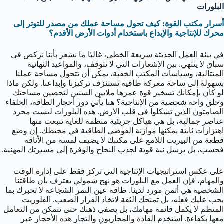
البلورات
أسرار مكتب القوة: كيف تحول مساحة عملك من مصدر للتوتر إلى
محرك للإنتاجية والإبداع باستخدام أدوات الأرض الأقدم؟
في بيئة العمل الحديثة سريعة الخطى، غالبًا ما نشعر بأننا نركض في
سباق لا ينتهي. بين الإشعارات التي لا تتوقف، والمواعيد النهائية
المتتالية، وسياسات المكتب الخفية، يمكن أن تتحول مساحة عملنا
بسهولة إلى ساحة معركة طاقية تستنزف تركيزنا وإبداعنا. ولكن ماذا
لو كان بإمكانك تسخير قوة عمرها ملايين السنين لتحصين مساحتك
وخلق واحة شخصية من الإنتاجية؟ هنا يأتي دور أحجار الطاقة، الحلفاء
الصامتون الذين تشكلوا في قلب الأرض. هذه البلورات ليست مجرد
عناصر جمالية، بل هي هياكل جزيئية منظمة للغاية تنبعث منها
اهتزازات ثابتة يمكنها موازنة الفوضى الطاقية في محيطك. إن وضع
قطعة من البيريت اللامع على مكتبك لا يضيف لمسة من الأناقة
فحسب، بل يرسل نية قوية لجذب النجاح والوفرة إلى مسيرتك المهنية.
على عكس استراتيجيات الإنتاجية التي تركز فقط على إدارة الوقت
والمهام، فإن العمل مع البلورات هو نهج شمولي يعترف بأن طاقتنا
الشخصية هي أثمن مورد لدينا. طاقة عين النمر الشجاعة لا تخبرك بما
يجب عليك فعله، بل تمنحك الثقة لاتخاذ القرار الصعب. الفلوريت
المنظم لا يكمل قائمة مهامك، بل يصفي ذهنك حتى تتمكن من التعامل
معها بكفاءة. استخدم القادة والمحاربون والتجار هذه الأحجار عبر