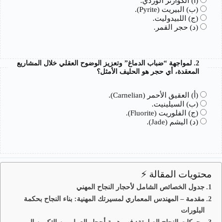
(أ) الكوارتز الوردي.
(ب) البيريت (Pyrite).
(ج) اللبيدوليت.
(د) حجر القمر.
2. لمواجهة “ضباب الدماغ” وتعزيز الوضوح العقلي خلال المشاريع
المعقدة، أي حجر هو الحليف الأمثل؟
(أ) العقيق الأحمر (Carnelian).
(ب) السيلينيت.
(ج) الفلوريت (Fluorite).
(د) اليشم (Jade).
محتويات المقالة ⚡
جدول الخصائص الشامل لأحجار النجاح المهني
مقدمة – المهندس المعماري لمسيرتك المهنية: بناء النجاح بحكمة
البلورات