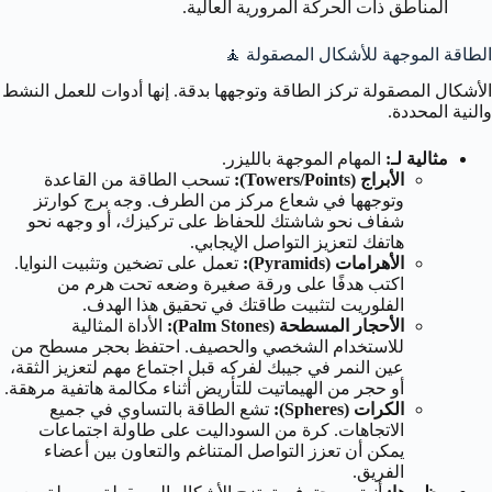
المناطق ذات الحركة المرورية العالية.
الطاقة الموجهة للأشكال المصقولة 🧘
الأشكال المصقولة تركز الطاقة وتوجهها بدقة. إنها أدوات للعمل النشط
والنية المحددة.
مثالية لـ:
المهام الموجهة بالليزر.
الأبراج (Towers/Points):
تسحب الطاقة من القاعدة
وتوجهها في شعاع مركز من الطرف. وجه برج كوارتز
شفاف نحو شاشتك للحفاظ على تركيزك، أو وجهه نحو
هاتفك لتعزيز التواصل الإيجابي.
الأهرامات (Pyramids):
تعمل على تضخين وتثبيت النوايا.
اكتب هدفًا على ورقة صغيرة وضعه تحت هرم من
الفلوريت لتثبيت طاقتك في تحقيق هذا الهدف.
الأحجار المسطحة (Palm Stones):
الأداة المثالية
للاستخدام الشخصي والحصيف. احتفظ بحجر مسطح من
عين النمر في جيبك لفركه قبل اجتماع مهم لتعزيز الثقة،
أو حجر من الهيماتيت للتأريض أثناء مكالمة هاتفية مرهقة.
الكرات (Spheres):
تشع الطاقة بالتساوي في جميع
الاتجاهات. كرة من السوداليت على طاولة اجتماعات
يمكن أن تعزز التواصل المتناغم والتعاون بين أعضاء
الفريق.