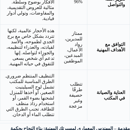
96%
الأفكار بوضوح وسلطة.
والتواصل
مثالية للعروض التقديمية،
والمفاوضات، وتولي أدوار
قيادية.
هذه الأحجار عالمية، لكنها
ممتاز
تتردد بشكل خاص مع برج
للمديرين،
الجدي لطموحه، والأسد
التوافق مع
رواد
لقيادته، والعذراء لتنظيمه،
الأهداف المهنية
الأعمال،
والجوزاء لتواصله. إنها
المبدعين،
تدعم أي شخص يسعى
الموظفين
للتفوق في حياته المهنية.
التنظيف المنتظم ضروري.
الطرق المناسبة للمكتب
تتطلب
تشمل لوح السيلينيت
طرقًا
العناية والصيانة
الصغير، أو أخذها للمنزل
حصيفة
في المكتب
لشحنها بضوء القمر، أو
وغير
استخدام رذاذ منظف
مزعجة
للطاقة. تجنب الطرق التي
تتطلب الماء أو الدخان.
مقدمة – المهندس المعماري لمسيرتك المهنية: بناء النجاح بحكمة