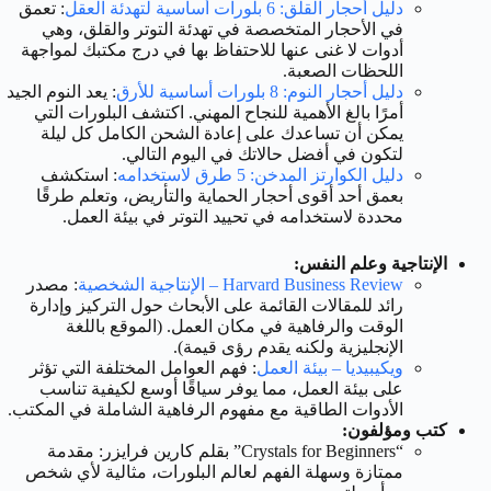
دليل أحجار القلق: 6 بلورات أساسية لتهدئة العقل
: تعمق
في الأحجار المتخصصة في تهدئة التوتر والقلق، وهي
أدوات لا غنى عنها للاحتفاظ بها في درج مكتبك لمواجهة
اللحظات الصعبة.
دليل أحجار النوم: 8 بلورات أساسية للأرق
: يعد النوم الجيد
أمرًا بالغ الأهمية للنجاح المهني. اكتشف البلورات التي
يمكن أن تساعدك على إعادة الشحن الكامل كل ليلة
لتكون في أفضل حالاتك في اليوم التالي.
دليل الكوارتز المدخن: 5 طرق لاستخدامه
: استكشف
بعمق أحد أقوى أحجار الحماية والتأريض، وتعلم طرقًا
محددة لاستخدامه في تحييد التوتر في بيئة العمل.
الإنتاجية وعلم النفس:
Harvard Business Review – الإنتاجية الشخصية
: مصدر
رائد للمقالات القائمة على الأبحاث حول التركيز وإدارة
الوقت والرفاهية في مكان العمل. (الموقع باللغة
الإنجليزية ولكنه يقدم رؤى قيمة).
ويكيبيديا – بيئة العمل
: فهم العوامل المختلفة التي تؤثر
على بيئة العمل، مما يوفر سياقًا أوسع لكيفية تناسب
الأدوات الطاقية مع مفهوم الرفاهية الشاملة في المكتب.
كتب ومؤلفون:
“Crystals for Beginners” بقلم كارين فرايزر: مقدمة
ممتازة وسهلة الفهم لعالم البلورات، مثالية لأي شخص