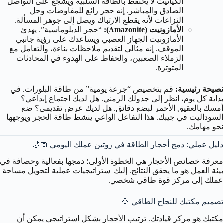
الكيانيت لا يحتفظ بالطاقة السلبية ويشجع على التواصل
الصادق والمباشر. إنه حجر رائع للمفاوضات وحل
النزاعات لأنه يقطع الارتباك ويصل إلى جوهر المسألة.
الأمازونيت (Amazonite):
“حجر الدبلوماسية”. يهدئ
الأمازونيت الجهاز العصبي ويساعدك على رؤية جانبي
الموقف. إنه مثالي لتقديم ملاحظات بناءة، والتعامل مع
الزملاء الصعبين، والحفاظ على الهدوء في المحادثات
المتوترة.
نصيحة رئيسية:
قم بتخصيص “جرعة يومية” من طاقة البلورات. في
بداية كل يوم، انظر إلى جدولك الزمني. هل لديك اجتماع إبداعي؟
أمسك بالعقيق الأحمر لبضع دقائق. هل لديك عرض تقديمي؟ ضع
السوداليت في جيبك. هذا التفاعل الواعي ينشط طاقة الحجر ويوجهها
نحو مهامك.
دليل عملي: دمج أحجار الطاقة في روتين عملك اليومي 🧼🌙
معرفة خصائص الأحجار هي الخطوة الأولى؛ دمجها بفعالية وحصافة في
بيئة العمل هو ما يحقق النتائج. إليك استراتيجيات عملية لتحويل مساحة
عملك إلى مركز قوة طاقي شخصي.
تصميم مكتبك للنجاح الطاقي 💎
مكتبك هو مركز قيادتك. ترتيب الأحجار بشكل استراتيجي يمكن أن