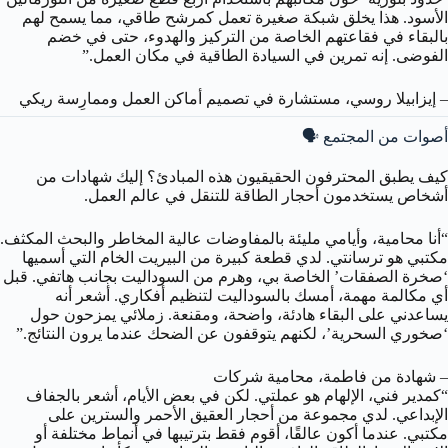
الأسود. هذا يخلق شبكة صغيرة تعمل كمرشح طاقي، مما يسمح لهم
بالبقاء في فقاعتهم الخاصة من التركيز والهدوء، حتى في خضم
الفوضى. إنه تمرين في السيادة الطاقية في مكان العمل.”
– إيزابيلا روسي، مستشارة في تصميم أماكن العمل وممارِسة ريكي
أصوات من المجتمع 🗣️
كيف يطبق المحترفون الحقيقيون هذه المبادئ؟ إليك شهادات من
أشخاص يستخدمون أحجار الطاقة للتنقل في عالم العمل.
“أنا محامية، وأيامي مليئة بالمفاوضات عالية المخاطر والبحث المكثف.
مكتبي هو ترسانتي. لدي قطعة كبيرة من البيريت الخام التي أسميها
‘صخرة الصفقات’ الخاصة بي، وهرم من السوداليت بجانب هاتفي. قبل
أي مكالمة مهمة، أمسك بالسوداليت لتنظيم أفكاري. أشعر أنه
يساعدني على البقاء هادئة، واضحة، ومقنعة. زملائي يمزحون حول
‘صخوري السحرية’، لكنهم يتوقفون عن الضحك عندما يرون النتائج.”
– شهادة من فاطمة، محامية شركات
“كمدير فني، الإلهام هو عملتي. لكن في بعض الأيام، أشعر بالجفاف
الإبداعي. لدي مجموعة من أحجار العقيق الأحمر والسترين على
مكتبي. عندما أكون عالقًا، أقوم فقط بترتيبها في أنماط مختلفة أو