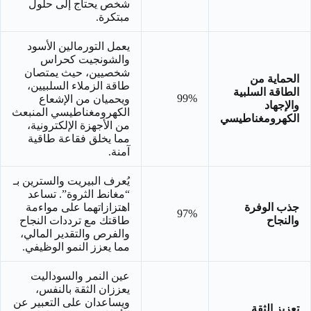
شخص يحتاج إلى حلول
مبتكرة.
يعمل التورمالين الأسود
والشونجيت كحراس
شخصيين، حيث يمتصان
الحماية من
طاقة الزملاء السلبيين،
الطاقة السلبية
99%
ويحميان من الإشعاع
والإجهاد
الكهرومغناطيسي المنبعث
الكهرومغناطيسي
من الأجهزة الإلكترونية،
مما يخلق فقاعة طاقية
آمنة.
يُعرف البيريت والسترين بـ
“مغانط الثروة”. تساعد
جذب الوفرة
اهتزازاتهما على مواءمة
97%
والنجاح
طاقتك مع ترددات النجاح
والفرص والتقدير المالي،
مما يعزز النمو الوظيفي.
عين النمر والسوداليت
يعززان الثقة بالنفس،
ويساعدان على التعبير عن
تعزيز الثقة