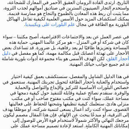
التاريخ. ارتدى القادة الرومان العقيق الأحمر في المعارك للشجاعة،
واستخدم التجار الصينيون السترين في صناديق أموالهم لجذب الثروة،
مما يثبت أن ربط هذه المعادن بالطموح والنجاح هو ممارسة قديمة.
يمكنك استكشاف المزيد حول الأسس العلمية لكيفية تفاعل الهياكل
البلورية مع الطاقة في مجال
علم البلورات على ويكيبيديا
.
في عصر العمل عن بعد والاجتماعات الافتراضية، أصبح مكتبنا – سواء
كان في شركة أو في المنزل – هو مركز عالمنا المهني. حماية هذه
المساحة وتعزيزها طاقيًا لم يعد رفاهية، بل ضرورة. قد تساعدك بعض
الأحجار على تهدئة أعصابك قبل مكالمة مهمة، كما هو مفصل في
دليل
أحجار القلق
، لكن الهدف الأسمى هو بناء مجموعة أدوات بلورية شاملة
تدعم جميع جوانب حياتك المهنية.
في هذا الدليل الشامل والمفصل، سنستكشف بعمق كيفية اختيار
واستخدام والعناية بأحجار الطاقة لتحويل تجربتك المهنية. سنتعمق في
خصائص البلورات الأساسية للتركيز والإبداع والتواصل والحماية
والوفرة. سنقدم نصائح عملية وقابلة للتنفيذ حول كيفية دمجها في
مساحة عملك، سواء كنت في مكتب مفتوح صاخب أو في مكتب
منزلي هادئ. سنعلمك كيفية تنظيفها وشحنها للحفاظ على فعاليتها
القصوى. سواء كنت رائد أعمال يسعى لتنمية شركته، أو موظفًا يهدف
إلى الترقية، أو مبدعًا يبحث عن الإلهام، فإن هذا المقال مصمم ليكون
مرجعك النهائي والأكثر شمولاً لاستخدام قوة الأرض للوصول إلى
إمكاناتك المهنية الكاملة. استعد لإعادة تصميم مساحة عملك على