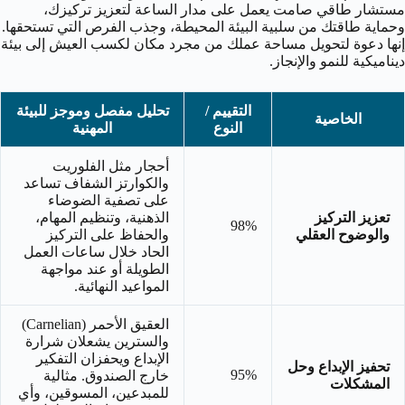
مستشار طاقي صامت يعمل على مدار الساعة لتعزيز تركيزك،
وحماية طاقتك من سلبية البيئة المحيطة، وجذب الفرص التي تستحقها.
إنها دعوة لتحويل مساحة عملك من مجرد مكان لكسب العيش إلى بيئة
ديناميكية للنمو والإنجاز.
التقييم /
تحليل مفصل وموجز للبيئة
الخاصية
النوع
المهنية
أحجار مثل الفلوريت
والكوارتز الشفاف تساعد
على تصفية الضوضاء
تعزيز التركيز
الذهنية، وتنظيم المهام،
98%
والوضوح العقلي
والحفاظ على التركيز
الحاد خلال ساعات العمل
الطويلة أو عند مواجهة
المواعيد النهائية.
العقيق الأحمر (Carnelian)
والسترين يشعلان شرارة
الإبداع ويحفزان التفكير
تحفيز الإبداع وحل
95%
خارج الصندوق. مثالية
المشكلات
للمبدعين، المسوقين، وأي