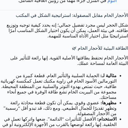
النوم
في المنزل جزءًا مهمًا من روتين العافية الشامل.
الأحجار الخام مقابل المصقولة: استراتيجية الشكل في المكتب
شكل الحجر ليس مجرد تفضيل جمالي؛ إنه يحدد كيفية توجيه وتوزيع
طاقته. في بيئة العمل، يمكن أن يكون اختيار الشكل المناسب أمرًا
استراتيجيًا مثل اختيار الأداة المناسبة للمهمة.
الطاقة البيئية للأحجار الخام 🌿
الأحجار الخام تحتفظ بطاقتها الأصلية القوية. إنها رائعة للتأثير على
البيئة العامة لمساحة عملك.
مثالية لـ:
الحماية السلبية والتأثير العام. قطعة كبيرة من
التورمالين الأسود الخام في زاوية مكتبك تعمل كمكنسة كهربائية
طاقية، حيث تمتص بهدوء التوتر والسلبية من المنطقة المحيطة.
مجموعة من البيريت الخام تشع طاقة الوفرة في جميع أنحاء
مساحتك.
مظهرها:
عضوي وقوي. يمكن أن تكون قطعة محادثة رائعة
وتظهر تقديرًا للجمال الطبيعي. ومع ذلك، قد تبدو أقل “رسمية”
من الأحجار المصقولة.
الاستخدام:
الأفضل للتأثيرات “الدائمة”. ضعها واتركها تعمل في
الخلفية. إنها رائعة لوضعها بالقرب من الأجهزة الإلكترونية أو في