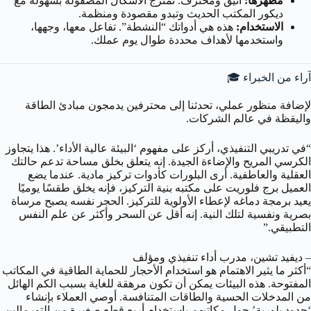
مظهرها:
أنيق ومحترف. تمتزج الأشكال المصقولة بسهولة مع
ديكور المكتب الحديث وتبدو مقصودة ومنظمة.
الاستخدام:
هذه هي أدواتك “النشطة”. تفاعل معها، وجهها،
واستخدمها لأهداف محددة طوال يوم عملك.
آراء من الخبراء 🎓
لإضافة منظور عملي، تحدثنا إلى محترفين يدمجون مبادئ الطاقة
واليقظة في عالم الشركات.
“في تدريبي التنفيذي، أركز على مفهوم ‘البيئة عالية الأداء’. هذا يتجاوز
الكرسي المريح والإضاءة الجيدة. إنه يتعلق بخلق مساحة تدعم حالتك
العقلية والعاطفية. أرى البلورات كأدوات تركيز مادية. عندما يضع
العميل برج فلوريت على مكتبه بنية التركيز، فإنه يخلق طقسًا يوميًا
يعيد برمجة دماغه لإعطاء الأولوية للتركيز. الحجر نفسه يصبح مرساة
بصرية ونفسية لتلك النية. إنه أقل عن السحر وأكثر عن علم النفس
التطبيقي.”
– ديفيد تشين، مدرب أداء تنفيذي ومؤلف
“أكثر ما يثير الاهتمام هو استخدام الأحجار للحماية الطاقية في المكاتب
المفتوحة. هذه البيئات يمكن أن تكون مرهقة للغاية بسبب الكم الهائل
من المدخلات الحسية والطاقات المتنافسة. أوصي العملاء بإنشاء
‘حدود بلورية’ حول مكاتبهم باستخدام أربع قطع صغيرة من التورمالين