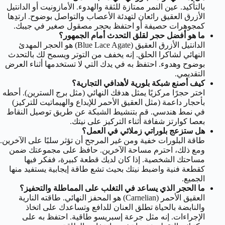
بالتأكيد. عين النمر ممتازة للثقة والهدوء. الأمازونيت أو الدانتيل
الأزرق العقيق رائعان لتهدئة الأعصاب والتواصل بوضوح. ارتدِها
كمجوهرات حصيفة أو احتفظ بحجر مصقول صغير في جيبك.
ما هو أفضل حجر لقلق التحدث أمام الجمهور؟
الدانتيل الأزرق العقيق (Blue Lace Agate) هو الحجر المهدئ
النهائي لشاكرا الحلق. إنه يخفف من التوتر ويسمح لك بالتحدث
بوضوح وهدوء. احتفظ به في يدك التي لا تستخدمها أثناء العرض
التقديمي.
كيف أصنع شبكة بلورية لأهدافي التجارية؟
اختر حجرًا مركزيًا يمثل هدفك النهائي (مثل برج السترين). أحطه
بأحجار داعمة (مثل العقيق الأحمر للإبداع والهيماتيت للتركيز)
في نمط هندسي. قم بتنشيط الشبكة عن طريق توصيل النقاط
بعصا كوارتز شفافة أثناء التركيز على نيتك.
هل ستزعج بلوراتي زملائي في العمل؟
طاقة البلورات خفية ومن غير المرجح أن تؤثر سلبًا على الآخرين.
ومع ذلك، احترم مساحة الآخرين. حافظ على مجموعتك ضمن
مساحتك الشخصية. إذا كان لديك قطعة كبيرة، ففكر فيها
كقطعة فنية واضبط نيتك بحيث تشع طاقة إيجابية يستفيد منها
الجميع.
ما الحجر الذي يساعد في التغلب على المماطلة والتحفيز؟
العقيق الأحمر (Carnelian) هو المحفز النهائي. طاقته النارية
والنابضة بالحياة تطلق العنان للدافع وتساعدك على اتخاذ
الإجراءات. إنه مثل جرعة إسبريسو طاقية. احتفظ به على