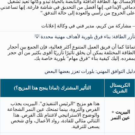
الإمساك بها. الطاقة الدافئة والنابضة بالحياة تبدو وكأنها تعيد تشغيل
دماغي الإبداعي. إنها أفضل من التحديق في شاشة فارغة. إنها تساعدني
على الخروج من رأسي والعودة إلى حالة التدفق.”
– مشاركة من كريم، مدير فني في وكالة إعلانات
تآزر الطاقة: بناء فرق بلورية لأهداف مهنية محددة 💡
تمامًا كما أن فريق العمل المتنوع أكثر فعالية، فإن الجمع بين أحجار
الطاقة المختلفة يمكن أن يخلق تأثيرًا تآزريًا أقوى بكثير من أي حجر
بمفرده. إليك كيفية بناء “فرق مهام” بلورية خاصة بك.
دليل التوافق المهني: بلورات تعزز بعضها البعض
الكريستال
التأثير المشترك (لماذا ينجح هذا المزيج؟)
الشريك
هذا هو مزيج “الرئيس التنفيذي”. البيريت يجذب
الفرص والثروة، بينما تمنحك عين النمر الشجاعة
البيريت +
والوضوح الاستراتيجي لاغتنام تلك الفرص. هذا
عين النمر
الثنائي مثالي للقادة، رواد الأعمال، وأي شخص
يسعى للترقية.