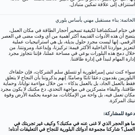
استنزاف إلى علاقة تمكين متبادل.
الخاتمة: بناء مستقبل مهني بأساس بلوري
في ختام استكشافنا لكيفية تسخير أحجار الطاقة في مكان العمل،
يتضح أن هذه الأدوات القديمة أكثر أهمية من أي وقت مضى في العصر
الرقمي. إنها ليست مجرد حلول بديلة، بل هي استراتيجيات عملية
لتعزيز مواردنا الداخلية الأكثر قيمة: تركيزنا، وإبداعنا، ومرونتنا. من
خلال دمج هذه البلورات بوعي في مساحة عملنا، فإننا نتجاوز مجرد
إدارة المهام لنبدأ في إدارة طاقتنا.
سواء كنت تبني إمبراطورية أو تتسلق سلم الشركات، فإن حلفاءك
البلوريين يقدمون دعمًا ثابتًا وصامتًا. إنهم يذكروننا بأن النجاح لا يتعلق
فقط بالعمل الجاد، بل بالعمل بذكاء – من خلال مواءمة نوايانا، وحماية
طاقتنا، والبقاء متمركزين في مواجهة التحدي. دع مكتبك لا يكون مجرد
مكان تعمل فيه، بل واحة من الإمكانات، مدعومة بحكمة الأرض وقوة
نيتك المركزة.
دعوة للمشاركة:
ما هو الحجر الذي لا غنى عنه في مكتبك؟ وكيف غير تجربتك في
العمل؟ شاركنا مجموعة أدواتك البلورية للنجاح في التعليقات أدناه!