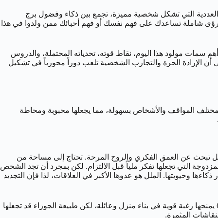
 والعددية التي تشكل شخصية مميزة، تجمع بين ذكاء وفضول برج
ل جوانبها المختلفة، ونقدم رؤى شاملة تساعدك على فهم نفسك أو فهم أحبائك ممن ولدوا في هذا
هم سمات مولود هذا اليوم، نقاط قوته، تحدياته المحتملة، والدروس
على أن الإرادة الحرة والتجارب الشخصية تلعب دوراً محورياً في تشكيل
 مختلف المواقف والأشخاص بسهولة، مما يجعلها محبوبة ومحاطة
السطحية، بل تبحث عن العمق الفكري والروح المرحة. تحتاج إلى مساحة من
. قد تبدو مترددة في البداية، نتيجة لطبيعة الجوزاء المزدوجة التي تجعلها تفكر ملياً قبل الالتزام. لكن بمجرد أن تجد الشخص
ها وحيويتها. الملل هو عدوها الأكبر في العلاقات، لذا فإن التجديد
تتميز بقدرتها على فهم احتياجات الشريك وتقديم الرعاية له، ولكنها يجب أن تحذر من الإفراط في ذلك لدرجة إهمال احتياجاتها الخاصة. الرقم 6 يمنحها رغبة قوية في بناء منزل وعائلة، لكن طبيعة الجوزاء قد تجعلها
نقاشات المثمرة.