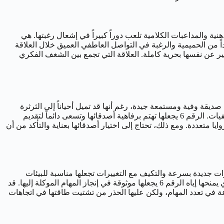
ذهنية والمداعبات الكلامية تلعب دوراً كبيراً في إشعال رغبتها. هي
تنوع، وقد تجد صعوبة في الروتين. التواصل الصريح حول الرغبات والاحتياجات ضروري جداً لها. الرقم 6 يضيف بعداً من الحميمية والرغبة في التواصل العاطفي العميق خلال العلاقة
 عن نفسها بحرية كاملة. العلاقة التي تجمع بين الشغف الفكري
 هي صديقة وفية ومستمعة جيدة، رغم أنها قد تميل أحياناً إلى الثرثرة
بسبب تأثير الجوزاء. تستمتع بالتجمعات والأنشطة الاجتماعية المختلفة، ولديها شبكة واسعة من المعارف والأصدقاء من مختلف الثقافات والخلفيات. الرقم 6 يجعلها تهتم برفاهية أصدقائها وتسعى دائماً لتقديم
متعددة. ومع ذلك، تحتاج إلى اختيار أصدقائها بعناية والتأكد من أن
لى تعلم مهارات جديدة بسرعة والتكيف مع التغييرات تجعلها مناسبة للبيئات
الديناميكية. المجالات مثل الإعلام، الصحافة، العلاقات العامة، التدريس، التسويق، الكتابة، والمبيعات تناسبها تماماً. كما أن حس المسؤولية الذي يمنحها إياه الرقم 6 يجعلها موثوقة في إنجاز المهام الموكلة إليها. قد
رعة في تعدد المهام، ولكن عليها الحذر من تشتيت طاقتها في اتجاهات