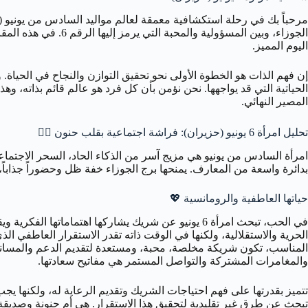
مرحباً بك في رحلة استكشافية معمقة لعالم مواليد السادس من يونيو (ح
الجوزاء، وبين المس
اليوم المميز.
إن فهم الذات هو الخطوة الأولى نحو تحقيق التوازن والنجاح في الحياة
الحياتية التي قد يواجهها. نحن نؤمن بأن كل فرد هو عالم قائم بذاته، وه
المصير النهائي.
تحليل امرأة 6 يونيو (حزيران): فراشة اجتماعية بقلب حنون 🧍‍♀️
امرأة السادس من يونيو هي مزيج آسر من الذكاء الحاد، السحر الاجتم
بدائرة واسعة من المعارف. يمنحها برج الجوزاء خفة ظل وحضوراً جذاباً، بينما يضفي عليها الرقم 6 لمسة 
حياتها العاطفية والرومانسية 💖
في الحب، تبحث امرأة 6 يونيو عن شريك يشاركها اهتم
المناسب، تكون شريكة مخلصة، محبة، ومستعدة لتقديم الدعم والمساندة. م
والمغامرات المشتركة والتواصل المستمر هي مفاتيح سعادتها.
تبحث عن طرق غير تقليدية لتحقيق هذا الاستقرار. هي أم حنونة وصديقة ل