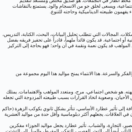
يجعله محط أنظار في التجمعات. هو صديق مخلص ومستعد لتقديم
نطقياً. تأثير الرقم 6 يجعله يهتم بصدق بأصدقائه وعلاقاته الاجتماعية، ويسعى لخلق جو من الانسجام والود. يستمتع بالنقاشات
 يفهمون طبيعته الديناميكية وحاجته للتنوع.
ة للمشكلات. المجالات التي تتطلب تحليل البيانات، البحث، الكتابة، التدريس،
 الذي يحمل قيمة إنسانية أو اجتماعية. قد يكون قائداً ملهماً، قادراً على تحفيز فريقه بفضل
 المواهب قد يكون نعمة ونقمة في آن واحد؛ فهو بحاجة إلى التركيز
لفكر والسرعة. هذا الانتماء يمنح مواليد هذا اليوم مجموعة من
بديهته. هو شخص اجتماعي، مرح، ومتعدد المواهب والاهتمامات. يمتلك
لأحيان، وصعوبة اتخاذ القرارات بسبب طبيعته المزدوجة التي تجعله
وزاء، والتي تمتد تقريباً من 31 مايو إلى 10 يونيو. هذه العشرية، بالإضافة إلى تأثير عطارد الأساسي، تتأثر بشكل ثانوي بكوكب الزهرة (حاكم
 في العلاقات. يجعلهم أكثر دبلوماسية وأقل حدة من مواليد العشرية
صير، التجارة، والشباب. تأثير عطارد يجعل مواليد الجوزاء مفكرين
ير أيضاً إلى التوتر العصبي، التفكير المفرط، والميل إلى التشتت.