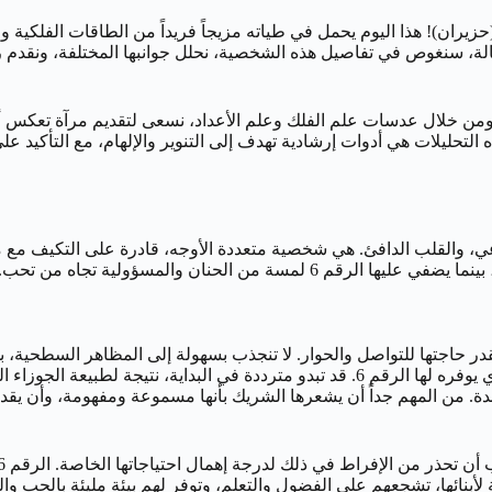
زيران)! هذا اليوم يحمل في طياته مزيجاً فريداً من الطاقات الفلكية
ؤولية والمحبة التي يرمز إليها الرقم 6. في هذه المقالة، سنغوص في تفاصيل هذه الشخصية، نحل
. ومن خلال عدسات علم الفلك وعلم الأعداد، نسعى لتقديم مرآة تعكس أ
ذه التحليلات هي أدوات إرشادية تهدف إلى التنوير والإلهام، مع التأكيد 
اعي، والقلب الدافئ. هي شخصية متعددة الأوجه، قادرة على التكيف مع
من الحنان والمسؤولية تجاه من تحب.
اماتها الفكرية ويقدر حاجتها للتواصل والحوار. لا تنجذب بسهولة إلى المظاهر 
الحرية والاستقلالية، ولكنها في الوقت ذاته تقدر الاستقرار العاطفي الذي يوفره لها الرقم 6
ن المهم جداً أن يشعرها الشريك بأنها مسموعة ومفهومة، وأن يقدر ذكاء
أبنائها، تشجعهم على الفضول والتعلم، وتوفر لهم بيئة مليئة بالحب وال