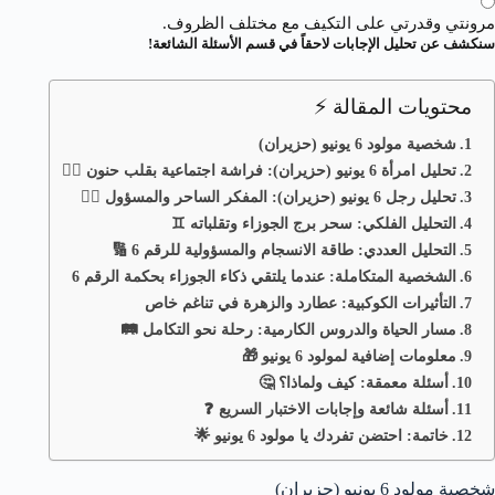
مرونتي وقدرتي على التكيف مع مختلف الظروف.
سنكشف عن تحليل الإجابات لاحقاً في قسم الأسئلة الشائعة!
محتويات المقالة ⚡
شخصية مولود 6 يونيو (حزيران)
تحليل امرأة 6 يونيو (حزيران): فراشة اجتماعية بقلب حنون 🧍‍♀️
تحليل رجل 6 يونيو (حزيران): المفكر الساحر والمسؤول 🧍‍♂️
التحليل الفلكي: سحر برج الجوزاء وتقلباته ♊
التحليل العددي: طاقة الانسجام والمسؤولية للرقم 6 🔢
الشخصية المتكاملة: عندما يلتقي ذكاء الجوزاء بحكمة الرقم 6
التأثيرات الكوكبية: عطارد والزهرة في تناغم خاص
مسار الحياة والدروس الكارمية: رحلة نحو التكامل 🛤️
معلومات إضافية لمولود 6 يونيو 🎁
أسئلة معمقة: كيف ولماذا؟ 🤔
أسئلة شائعة وإجابات الاختبار السريع ❓
خاتمة: احتضن تفردك يا مولود 6 يونيو 🌟
شخصية مولود 6 يونيو (حزيران)