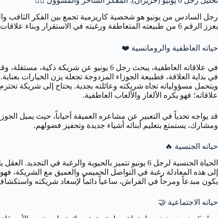
تحليل رجل 6 يونيو (حزيران): المفكر الساحر والمسؤول 🧍‍♂️
رجل السادس من يونيو هو شخصية كاريزمية تجمع بين الفكر الثاقب والقد
يعزز الرقم 6 من طبيعته المتعاطفة ورغبته في الاستقرار وبناء علاقات متينة. هو شخصية تسعى للمعرفة والفهم، وفي نفس الوقت يقدر الروابط الإنسانية العميقة.
حياته العاطفية والرومانسية ❤️
في علاقاته العاطفية، يبحث رجل 6 يونيو عن
ويتحمل مسؤولياته تجاه شريكته وعائلته بجدية. يحتاج إلى شريكة تحتر
علاقاته؛ فهو يكره الألغاز والألعاب العاطفية.
ومشارك، يستمتع بتعليم أبنائه أشياء جديدة وتحفيز فضولهم.
حياته الجنسية 🔥
إلى هذه المعادلة رغبة في التواصل الحميمي والعميق مع الشريكة، فهو ل
يكون مبدعاً ومرحاً في الفراش، ساعياً دائماً لإسعاد شريكته واستكشاف 
حياته الاجتماعية 🤝