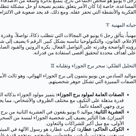
رجل 6 يونيو هو شخص اجتماعي بارع، يتمتع بدائرة واسعة من الأص
الفكرية والأنشطة التي تحفز عقله. ومع ذلك، قد يجد صعوبة في الالتزام ب
حياته المهنية 👔
مهنياً، يتألق رجل 6 يونيو في المجالات التي تتطلب ذكاءً،
الإعلام، القانون، و
رؤيته الواضحة وقدرته على التواصل الفعال. يكره الروتين والقيود الصا
على أهداف محددة لتحقيق أقصى استفادة من قدراته.
التحليل الفلكي: سحر برج الجوزاء وتقلباته ♊
مواليد السادس من يونيو ينتمون إلى برج الجوزاء الهوائي، وهو ثالث الأ
الصفات المميزة التي تشكل جوهر شخصيتهم.
الصفات العامة لمولود برج الجوزاء:
يتميز مولود الجوزاء بذكائه 
قدرة مذهلة على التكيف مع مختلف الظروف والأشخاص، مما يجعله 
يرى وجهي العملة دائماً.
العشرية الثانية:
الميزان). هذا التأثير يضيف إلى شخصية الجوزاء لمسة من السحر ا
الأولى، مع ميل أكبر للشراكات والتعاون.
الكوكب الحاكم: عطارد:
كوكب عطارد هو رسول الآلهة في الميثولوج
سريعين، متحدثين بارعين، وفضوليين بطبيعتهم. يمنحهم قدرة على ا