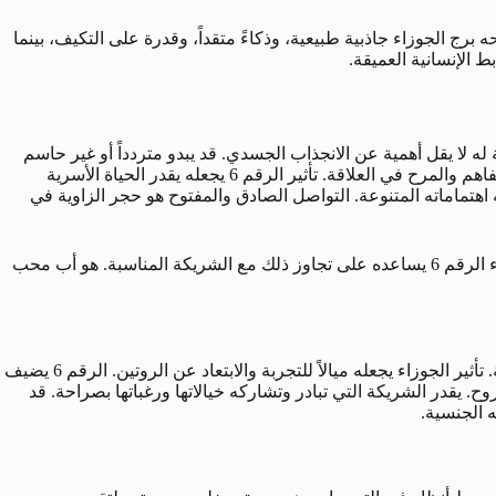
 الجوزاء جاذبية طبيعية، وذكاءً متقداً، وقدرة على التكيف، بينما
ري بالنسبة له لا يقل أهمية عن الانجذاب الجسدي. قد يبدو متردداً أو غير حاسم
في بداية العلاقة، فطبيعة الجوزاء المزدوجة تجعله يزن الخيارات بعناية. ولكنه عندما يلتزم، يكون شريكاً مخلصاً وداعماً، يسعى لخلق جو من التفاهم والمرح في العلاقة. تأثير الرقم 6 يجعله يقدر الحياة الأسرية
هتماماته المتنوعة. التواصل الصادق والمفتوح هو حجر الزاوية في
قد يواجه تحدياً في التعبير عن مشاعره العميقة أحياناً، حيث يميل الجوزاء إلى تحليل الأمور بعقلانية بدلاً من الغوص في بحر العواطف. لكن دفء الرقم 6 يساعده على تجاوز ذلك مع الشريكة المناسبة. هو أب محب
الحياة الجنسية لرجل 6 يونيو تتميز بالحيوية والرغبة في التجديد. العقل يلعب دوراً هاماً في إثارته؛ فهو يستمتع بالحديث المثير والمداعبات الذكية. تأثير الجوزاء يجعله ميالاً للتجربة والابتعاد عن الروتين. الرقم 6 يضيف
 يقدر الشريكة التي تبادر وتشاركه خيالاتها ورغباتها بصراحة. قد
ه الجنسية.