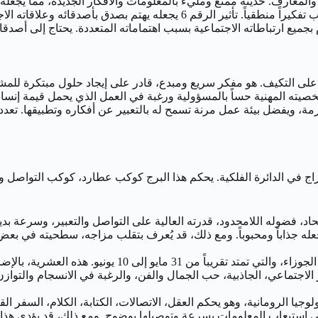
دقاء والمعارف. حديثه ممتع ومليء بالمعلومات والأفكار الجديدة، مما 
المساعدة، خاصة إذا كان الأمر يتعلق بتقديم نصيحة أو حل مشكلة تتطلب تفكيراً م
جميع ارتباطاته الاجتماعية بسبب اهتماماته المتعددة. يحتاج إلى أصدقاء
 تواصلاً، وقدرة على التكيف. هو مفكر سريع ومبدع، قادر على إيجاد حلول مبتكر
التكنولوجيا تناسبه بشكل كبير. الرقم 6 يضيف إلى شخصيته المهنية حساً بالمسؤولية ورغبة في العمل
رمة، ويفضل بيئة عمل مرنة تسمح له بالتعبير عن أفكاره وتطبيقها. تعدد
براج في الدائرة الفلكية. يحكم هذا البرج كوكب عطارد، كوكب التواصل وا
الحاد، فضوله اللامحدود، قدرته العالية على التواصل والتعبير، وسرعة 
جذاباً ومحبوباً. ومع ذلك، قد يُعرف بتقلب مزاجه، سطحيته في بعض ا
مواليد 6 يونيو يقعون في العشرية الثانية من برج الج
لاجتماعي، الجاذبية، حب الجمال والفن، والرغبة في الانسجام والتوازن
يا الرومانية، وهو يحكم العقل، الاتصالات، الكتابة، الكلام، السفر الق
ستيعاب المعلومات بسرعة وتوصيلها بوضوح. ومع ذلك، قد يؤدي هذا التأث