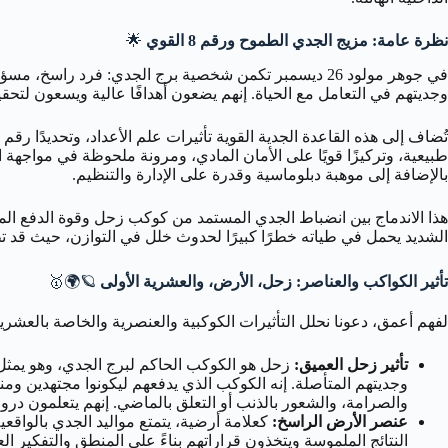
نظرة عامة: مزيج الجدي الطموح ورقم 8 القوي
🌟
في جوهر مولود 26 ديسمبر تكمن شخصية برج الجدي: فرد ر
وجديتهم في التعامل مع الحياة. إنهم يضعون أهدافًا عالية ويسعون لتحقي
بالإضافة إلى موهبة دبلوماسية وقدرة على الإدارة والتنظيم.
الشديد يحمل في طياته خطرًا كبيرًا لحدوث خلل في التوازن، حيث قد ت
تأثير الكواكب والعناصر: زحل، الأرض، والعشرية الأولى
🪐🌍🥇
لفهم أعمق، دعونا نحلل التأثيرات الكوكبية والعنصرية والخاصة بالعشرية التي
تأثير زحل العميق:
زحل هو الكوكب الحاكم لبرج الجدي، وهو يمثل ا
وجديتهم المتأصلة. إنه الكوكب الذي يدفعهم ليكونوا مجتهدين ومن
والصرامة، والشعور بالذنب أو التعلق بالماضي. إنهم يتعلمون دروس
عنصر الأرض الراسخ:
كعلامة أرضية، يتمتع مواليد الجدي بالواقعي
النتائج الملموسة ويتخذون قراراتهم بناءً على المنطق والتفكير الع