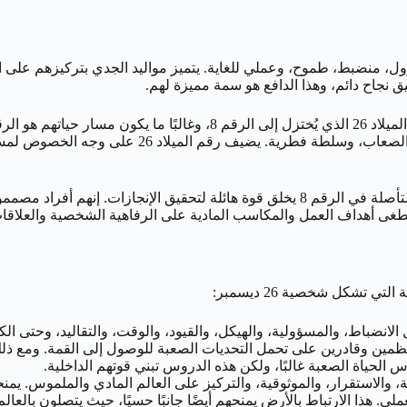
اسخ، مسؤول، منضبط، طموح، وعملي للغاية. يتميز مواليد الجدي بتركيزهم على
ق نجاح دائم، وهذا الدافع هو سمة مميزة لهم.
طبيعية، وتركيزًا قويًا على الأمان المادي، ومرونة 
هذا الاندماج بين انضباط الجدي المستمد من كوكب زحل وقوة الدفع المتأصلة في الرقم 8 ي
طغى أهداف العمل والمكاسب المادية على الرفاهية الشخصية والعلاقات
 تشكل شخصية 26 ديسمبر:
لانضباط، والمسؤولية، والهيكل، والقيود، والوقت، والتقاليد، وحتى ال
ظمين وقادرين على تحمل التحديات الصعبة للوصول إلى القمة. ومع ذلك، ي
 الحياة الصعبة غالبًا، ولكن هذه الدروس تبني قوتهم الداخلية.
ة، والاستقرار، والموثوقية، والتركيز على العالم المادي والملموس. يم
ملي. هذا الارتباط بالأرض يمنحهم أيضًا جانبًا حسيًا، حيث يتصلون بالعال