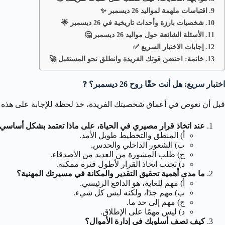
اقتباسات ملهمة لمواليد 26 ديسمبر ✨
شخصيات بارزة وأحداث تاريخية في 26 ديسمبر 🌟
الأسئلة الشائعة حول مواليد 26 ديسمبر 🤔
إجابات الاختبار السريع ✅
خاتمة: احتضن قوتك الفريدة وانطلق نحو المستقبل 🚀
اختبار سريع: هل أنت حقًا روح 26 ديسمبر؟
❓
قبل أن نغوص في أعماق شخصيتك الفريدة، خذ لحظة للإجابة على هذه الأسئلة 
عند اتخاذ قرار مصيري في الحياة، على ماذا تعتمد بشكل أساسي
أ) المنطق والتخطيط طويل الأمد.
ب) الشعور الداخلي والحدس.
ج) طلب المشورة من العديد من الأصدقاء.
د) تجنب اتخاذ القرار لأطول فترة ممكنة.
ما مدى أهمية تحقيق التقدير والمكانة في مسيرتك المهنية؟
أ) مهم للغاية، هو الدافع الرئيسي.
ب) مهم جدًا، ولكنه ليس كل شيء.
ج) مهم إلى حد ما.
د) ليس مهمًا على الإطلاق.
كيف تصف أسلوبك في إدارة الأموال؟