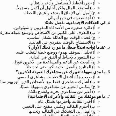
أ) حذر، أخطط للمستقبل وأدخر بانتظام.
ب) أستمتع بالمال ولكن أحاول أن أكون مسؤولاً.
ج) أميل إلى الإنفاق المندفع وأعيش اللحظة.
د) أجد صعوبة في تتبع أموالي.
في العلاقات الاجتماعية، تفضل عادةً:
أ) دائرة صغيرة من الأصدقاء المقربين والموثوقين.
ب) التعرف على الكثير من الأشخاص وتوسيع شبكة معارف
ج) قضاء الوقت مع العائلة بشكل أساسي.
د) الاستمتاع بالوقت بمفردي في الغالب.
عندما تواجه تحديًا صعبًا، ما هو رد فعلك الأولي؟
أ) تحليل الموقف بهدوء ووضع خطة للتغلب عليه.
ب) الشعور بالإحباط أو القلق في البداية.
ج) البحث عن الدعم والمساعدة من الآخرين فورًا.
د) المثابرة والعمل بجدية أكبر حتى تجد حلاً.
ما مدى سهولة تعبيرك عن مشاعرك العميقة للآخرين؟
أ) صعب جدًا، أفضل الاحتفاظ بمشاعري لنفسي.
ب) أشارك مشاعري فقط مع الأشخاص الذين أثق بهم تمامًا
ج) يمكنني التعبير عن مشاعري بسهولة نسبيًا.
د) أعبر عن مشاعري بحرية وانفتاح دائمًا.
ما هو موقفك من التقاليد والأعراف الاجتماعية؟
أ) أقدر التقاليد وأحترمها بشكل عام.
ب) أحترم التقاليد ولكنني منفتح على التغيير.
ج) أميل إلى التشكيك في التقاليد وتحديها.