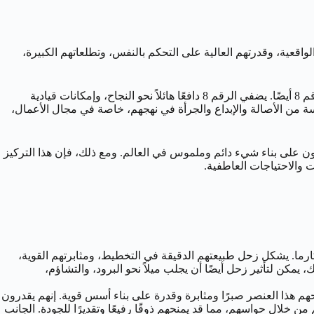
 الواقعية، وقدرتهم العالية على التحكم بالنفس، وتطلعاتهم الكبيرة،
تُضاف إلى هذه القاعدة الجدية القوية تأثيرات علم الأعداد، وتحديدًا رقم الميلاد 26 الذي يُختزل إلى الرقم 8، وغالبًا ما يكون مسار حياتهم هو الرقم 8 أيضًا. يضفي الرقم 8 دافعًا هائلاً نحو النجاح، وإمكانات قيادية
ملحوظة في مواجهة الصعاب، وسلطة فطرية. يضيف رقم الميلاد 26 على وجه الخصوص لمسة من الأصالة والإبداع والجرأة في نهجهم، خاصة في مجال الأعمال،
خلق قوة هائلة لتحقيق الإنجازات. إنهم أفراد مصممون على بناء شيء دائم وملموس في العالم. ومع ذلك، فإن هذا التركيز
 والاحتياجات العاطفية.
كارما. يشكل زحل طبيعتهم الدقيقة في التخطيط، ومثابرتهم القوية،
مكن لتأثير زحل أيضًا أن يجلب ميلاً نحو البرود، والتشاؤم،
نحهم هذا العنصر صبرًا ومثابرة وقدرة على بناء أسس قوية. إنهم يقدرون
م من خلال حواسهم، مما قد يمنحهم ذوقًا رفيعًا وتقديرًا للجودة. الجانب