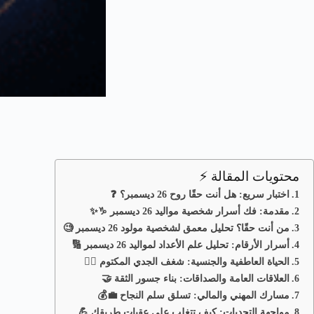
محتويات المقالة ⚡
اختبار سريع: هل أنت حقًا روح 26 ديسمبر؟ ❓
مقدمة: فك أسرار شخصية مواليد 26 ديسمبر ♑✨
من أنت حقًا؟ تحليل معمق لشخصية مولود 26 ديسمبر 🧐
أسرار الأرقام: تحليل علم الأعداد لمواليد 26 ديسمبر 🔢
الحياة العاطفية والجنسية: شغف الجدي المكتوم ❤️‍🔥
العلاقات العامة والصداقات: بناء جسور الثقة 🤝
مسارك المهني والمالي: تسلق سلم النجاح 💼💰
مواجهة التحديات: كيف تتغلب على عقبات طريقك 💪