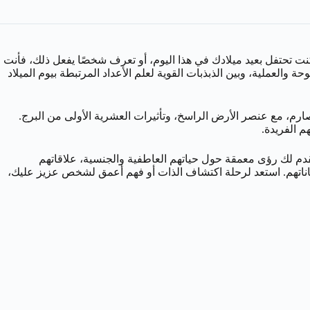
نت تحتفل بعيد ميلادك في هذا اليوم، أو تعرف شخصًا يفعل ذلك، فأنت
والعملية، وبين الذبذبات القوية لعلم الأعداد المرتبطة بيوم الميلاد
م، مع عنصر الأرض الراسخ، وتأثيرات العشرية الأولى من البرج.
والمرأة المولودين في 26 ديسمبر. سنتجاوز الأوصاف السطحية لنقدم لك رؤى معمقة حول حياتهم العاطفية والجنسية، علاقاتهم
مكاناتهم. استعد لرحلة اكتشاف الذات أو فهم أعمق لشخص عزيز عليك،