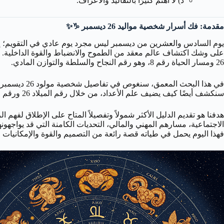
د) لا أهتم كثيرًا بالتقاليد والأعراف.
مقدمة: فك أسرار شخصية مواليد 26 ديسمبر ♑✨
يوم السادس والعشرين من ديسمبر ليس مجرد يوم عادي في التقويم؛ إنه ي
على وشك اكتشاف عالم معقد من الطموح والانضباط والقوة الداخلية. يجمع ه
26 ومسار الحياة رقم 8، وهو رقم النجاح والسلطة والتوازن المادي.
في هذا البحث المعمق، سنغوص في تفاصيل شخصية مولود 26 ديسمبر، مستكشفين كيف تتفاعل طاقة
سنكشف أيضًا كيف يضيف علم الأعداد، من خلال رقم الميلاد 26 ورقم مسار الحياة 8، طبقات إضافية من الفهم حول دوافعهم، قوتهم، وتحدياتهم الفريدة.
الاجتماعية، مسارهم المهني والمالي، التحديات الكامنة التي قد يواجه
فهذا اليوم يحمل في طياته قصة رائعة من التصميم والقوة والإمكانيات ا