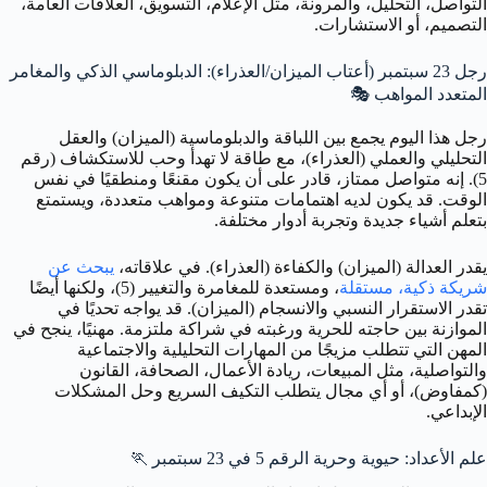
التواصل، التحليل، والمرونة، مثل الإعلام، التسويق، العلاقات العامة،
التصميم، أو الاستشارات.
رجل 23 سبتمبر (أعتاب الميزان/العذراء): الدبلوماسي الذكي والمغامر
المتعدد المواهب 🎭
رجل هذا اليوم يجمع بين اللباقة والدبلوماسية (الميزان) والعقل
التحليلي والعملي (العذراء)، مع طاقة لا تهدأ وحب للاستكشاف (رقم
5). إنه متواصل ممتاز، قادر على أن يكون مقنعًا ومنطقيًا في نفس
الوقت. قد يكون لديه اهتمامات متنوعة ومواهب متعددة، ويستمتع
بتعلم أشياء جديدة وتجربة أدوار مختلفة.
يقدر العدالة (الميزان) والكفاءة (العذراء). في علاقاته،
يبحث عن
شريكة ذكية، مستقلة
، ومستعدة للمغامرة والتغيير (5)، ولكنها أيضًا
تقدر الاستقرار النسبي والانسجام (الميزان). قد يواجه تحديًا في
الموازنة بين حاجته للحرية ورغبته في شراكة ملتزمة. مهنيًا، ينجح في
المهن التي تتطلب مزيجًا من المهارات التحليلية والاجتماعية
والتواصلية، مثل المبيعات، ريادة الأعمال، الصحافة، القانون
(كمفاوض)، أو أي مجال يتطلب التكيف السريع وحل المشكلات
الإبداعي.
علم الأعداد: حيوية وحرية الرقم 5 في 23 سبتمبر 🏃