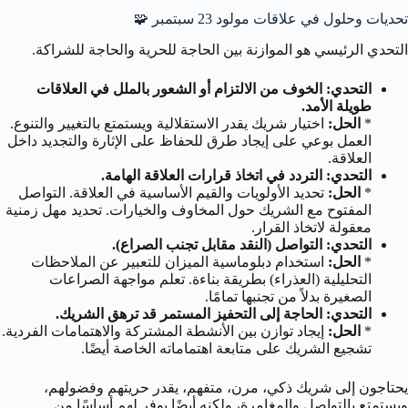
تحديات وحلول في علاقات مولود 23 سبتمبر 🧩
التحدي الرئيسي هو الموازنة بين الحاجة للحرية والحاجة للشراكة.
التحدي: الخوف من الالتزام أو الشعور بالملل في العلاقات
طويلة الأمد.
*
الحل:
اختيار شريك يقدر الاستقلالية ويستمتع بالتغيير والتنوع.
العمل بوعي على إيجاد طرق للحفاظ على الإثارة والتجديد داخل
العلاقة.
التحدي: التردد في اتخاذ قرارات العلاقة الهامة.
*
الحل:
تحديد الأولويات والقيم الأساسية في العلاقة. التواصل
المفتوح مع الشريك حول المخاوف والخيارات. تحديد مهل زمنية
معقولة لاتخاذ القرار.
التحدي: التواصل (النقد مقابل تجنب الصراع).
*
الحل:
استخدام دبلوماسية الميزان للتعبير عن الملاحظات
التحليلية (العذراء) بطريقة بناءة. تعلم مواجهة الصراعات
الصغيرة بدلاً من تجنبها تمامًا.
التحدي: الحاجة إلى التحفيز المستمر قد ترهق الشريك.
*
الحل:
إيجاد توازن بين الأنشطة المشتركة والاهتمامات الفردية.
تشجيع الشريك على متابعة اهتماماته الخاصة أيضًا.
يحتاجون إلى شريك ذكي، مرن، متفهم، يقدر حريتهم وفضولهم،
ويستمتع بالتواصل والمغامرة، ولكنه أيضًا يوفر لهم أساسًا من