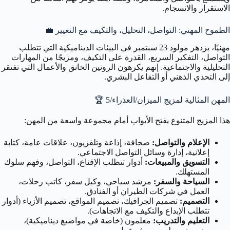
الاستقرار والانسجام.
الطموح المهني: التواصل، التحليل، والتكيف مع التغيير 💼
مهنيًا، يزدهر مولود 23 سبتمبر في البيئات الديناميكية التي تتطلب
التواصل، التفكير السريع، القدرة على التكيف، ومزيجًا من المهارات
التحليلية والاجتماعية. إنهم يكرهون الروتين الخانق والأعمال التي تفتقر
إلى التحدي الذهني أو التفاعل البشري.
المهن المثالية لمزيج الميزان/العذراء/5 🏆
هذا المزيج المتنوع يفتح الأبواب أمام مجموعة واسعة من المهن:
الإعلام والتواصل:
صحافة، إذاعة وتلفزيون، علاقات عامة، كتابة
إعلانية، إدارة وسائل التواصل الاجتماعي.
التسويق والمبيعات:
أدوار تتطلب الإقناع، التواصل، وفهم سلوك
المستهلك.
السياحة والسفر:
مرشد سياحي، وكيل سفر، كاتب رحلات،
العمل في شركات الطيران أو الفنادق.
التصميم:
تصميم الجرافيك، تصميم المواقع، تصميم الأزياء (أدوار
تتطلب الإبداع والتكيف مع الاتجاهات).
التعليم والتدريب:
معلمون (خاصة في مواضيع ديناميكية)،