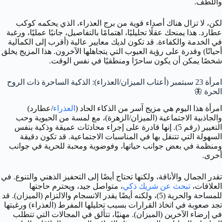
واللطف.
لكن، لا تزال هناك أصداء قوية من برج العذراء، الذي يحكمه كوكب
عطارد. هذا يمنحك عقلًا تحليليًا، اهتمامًا بالتفاصيل، جانبًا عمليًا، ورغبة
في الخدمة والكفاءة. قد تكون لديك معايير عالية (أقرب إلى الكمالية
أحيانًا) وقدرة على رؤية العيوب التي يتجاهلها الآخرون. هذا المزيج يخلق
شخصًا يمكن أن يكون ساحرًا ومنطقيًا في نفس الوقت.
امرأة 23 سبتمبر (أعتاب الميزان/العذراء): الذكية الساحرة ذات الروح
الحرة 🦋
امرأة هذا اليوم هي مزيج آسر من الذكاء الحاد (
العذراء
/عطارد)
والجاذبية الاجتماعية (الميزان/الزهرة)، مع لمسة من الحيوية وحب
التغيير (رقم 5). إنها قادرة على إجراء محادثات عميقة وذكية بنفس
السهولة التي تتنقل بها في المناسبات الاجتماعية. قد تكون دقيقة
ومنظمة في بعض جوانب حياتها، وفوضوية ومحبة للحرية في جوانب
أخرى.
تقدر الجمال والأناقة، ولكنها تحتاج أيضًا إلى التحفيز الذهني والتنوع. في
العلاقات،
تبحث عن شريك ذكي
، متواصل جيد، ويحترم حاجتها
للمساحة والحرية (5)، ولكنه أيضًا يقدر الانسجام والالتزام (الميزان). قد
تجد صعوبة في اتخاذ القرارات بسبب تحليلها المفرط (العذراء) ورغبتها
في إرضاء الآخرين (الميزان). مهنيًا، تتألق في المجالات التي تتطلب