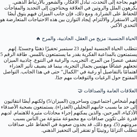
فهم بحاجة إلى التحدث، تبادل الأفكار، والشعور بالارتباط الذهني.
يكرهون الملل والروتين في العلاقة ويحتاجون إلى التجديد والمفاجآت
للحفاظ على الشرارة. ومع ذلك، فإن جانب الميزان فيهم يتوق أيضًا
إلى الاستقرار والالتزام. إيجاد التوازن بين هذه الاحتياجات المتعارضة هو
التحدي الأكبر.
الحياة الجنسية: مزيج من العقل، الجاذبية، والمرح 🔥
تتطلب الحياة الجنسية لمولود 23 سبتمبر تحفيزًا ذهنيًا وجسديًا. إنهم
يستمتعون بالمداعبة الفكرية بقدر ما يستمتعون باللمس. طاقة الرقم 5
تضفي عنصرًا من المرح، التجريب، والرغبة في التنوع. جاذبية الميزان
تجعلهم عشاقًا مهتمين بجمال التجربة، بينما قد يضيف تأثير العذراء
اهتمامًا بالتفاصيل أو رغبة في “الكمال” حتى في هذا الجانب. التواصل
المفتوح حول الرغبات والتوقعات مهم جدًا.
العلاقات العامة والصداقات 🤝
إنهم أشخاص اجتماعيون وساحرون (الميزان/5) ولكنهم أيضًا انتقائيون
إلى حد ما بسبب جانبهم التحليلي (العذراء). يستمتعون بصحبة الأصدقاء
الأذكياء، المرحين، والذين يمكنهم إجراء محادثات مثيرة للاهتمام. لديهم
قدرة على تكوين صداقات مع مجموعة متنوعة من الناس بسبب
مرونتهم (5). ومع ذلك، قد يجدون صعوبة في الحفاظ على صداقات
تتطلب التزامًا روتينيًا أو تفتقر إلى التحفيز الذهني.