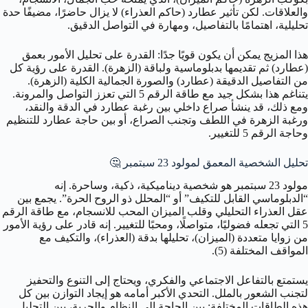
والعلاقات. لكن تأثير عطارد (حاكم العذراء) لا يزال حاضرًا، مضيفًا حدة
تحليلية، اهتمامًا بالتفاصيل، ومهارة في التواصل الدقيق.
هذا المزيج يمكن أن يكون قويًا جدًا: القدرة على تحليل الأمور بعمق
(عطارد) ثم تقديمها بدبلوماسية ولباقة (الزهرة). القدرة على رؤية كل
من التفاصيل الدقيقة (عطارد) والصورة الجمالية الكلية (الزهرة).
يتناغم هذا بشكل جيد مع طاقة الرقم 5 التي تعزز التواصل والمرونة.
ومع ذلك، قد ينشأ صراع داخلي بين رغبة عطارد في الدقة والنقد،
ورغبة الزهرة في اللطف وتجنب الصراع، أو بين حاجة عطارد للتنظيم
وحاجة الرقم 5 للتغيير.
تحليل الشخصية المعمق لمولود 23 سبتمبر 🤔
مولود 23 سبتمبر هو شخصية ديناميكية، ذكية، وساحرة. إنه
“الدبلوماسي القابل للتكيف” أو “المحلل ذو الروح الحرة”. يجمع بين
عقل العذراء التحليلي وقلب الميزان المحب للانسجام، مع طاقة الرقم
5 التي تجعله فضوليًا، متواصلًا، ومحبًا للتغيير. إنه قادر على رؤية الأمور
من زوايا متعددة (الميزان)، تحليلها بدقة (العذراء)، والتكيف مع
المواقف المختلفة (5).
يستمتع بالتفاعل الاجتماعي والفكري، ويحتاج إلى التنوع والتحفيز
لتجنب الشعور بالملل. التحدي الأكبر أمامه هو إيجاد التوازن بين كل
هذه الطاقات المختلفة: بين الحاجة إلى النظام والحرية، بين التحليل