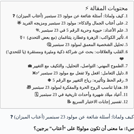
محتويات المقالة ⚡
كيف ولماذا: أسئلة شائعة عن مولود 23 سبتمبر (أعتاب الميزان) ❓
على أعتاب الجمال والذكاء: مولود 23 سبتمبر ومزيجه الفريد 🌟
علم الأعداد: حيوية وحرية الرقم 5 في 23 سبتمبر 🏃
تأثير الكواكب: الزهرة وعطارد يتناغمان (مع بعض التحدي) ♀️☿️
تحليل الشخصية المعمق لمولود 23 سبتمبر 🤔
القلب والعلاقات: بحث عن شراكة ذكية ومثيرة ومستقرة (يا للتحدي!)
❤️
الطموح المهني: التواصل، التحليل، والتكيف مع التغيير 💼
دليل التعامل: افعل ولا تفعل مع مولود 23 سبتمبر ✅❌
رقم الحظ وتأثيره: رياح التغيير مع الرقم 5 🍀
هدايا تناسب الروح الحرة والمفكرة لمولود 23 سبتمبر 🎁
أعياد ميلاد شهيرة وأحداث تاريخية في 23 سبتمبر 🗓️
تفسير إجابات الاختبار السريع 📝
كيف ولماذا: أسئلة شائعة عن مولود 23 سبتمبر (أعتاب الميزان) ❓
س1: ما معنى أن تكون مولودًا على “أعتاب” برجين؟