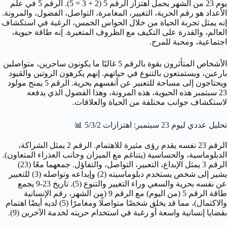
يوم 23 من الشهر يحمل اهتزاز الرقم 5 (2 + 3 = 5). الرقم 5 في علم
الأعداد هو رقم الحرية، التغيير، المغامرة، التواصل، الفضول، والمرونة.
إنه يمثل تجربة الحياة من خلال الحواس الخمس، الرغبة في استكشاف
العالم، والقدرة على التكيف مع الظروف المتغيرة. إنه طاقة حيوية،
اجتماعية، ومحبة للمرح.
الأشخاص المتأثرون بقوة بالرقم 5 غالبًا ما يكونون ساحرين، متواصلين
بارعين، ويستمتعون بالتنوع في حياتهم. إنهم يكرهون الروتين والقيود
ويحتاجون إلى مساحة للتعبير عن أنفسهم بحرية. الرقم 5 يمنح مولود
23 سبتمبر هذه الحيوية، هذه المرونة، وهذا الفضول الذي يدفعه
لاستكشاف جوانب مختلفة من الحياة والعلاقات.
تحليل عددي ليوم 23 سبتمبر: اهتزازات 5/3/2 📊
الرقم 23 نفسه يقدم رؤى مثيرة للاهتمام. الرقم 2 يمثل الشراكة،
الدبلوماسية، والحساسية (يتناغم مع الميزان وجانب العذراء المتعاون).
الرقم 3 يمثل الإبداع، التعبير، التواصل، والتفاؤل. جمعهما معًا (23)
يشير إلى شخص يستخدم دبلوماسيته (2) وإبداعه وتواصله (3) للتعبير
عن نفسه بحرية والسعي وراء التغيير والتنوع (5). تاريخ 23-9 يجمع
طاقة الرقم 5 (من اليوم) مع الرقم 9 (من الشهر، رقم الإنسانية
والاكتمال)، مما قد يخلق شخصًا متواصلًا ومغامرًا (5) لديه أيضًا اهتمام
بقضايا إنسانية واسعة أو رغبة في استخدام حريته لخدمة الآخرين (9).