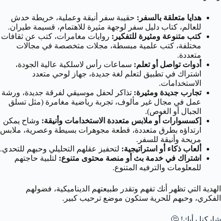
هدايا متعلقة بالسفر:
حقيبة سفر أنيقة وعملية، خريطة خدش
للعالم، كتاب دليل سفر لوجهة مثيرة للاهتمام، قسيمة طيران.
كتب متنوعة ومثيرة للتفكير:
روايات مغامرات، كتب عن ثقافات
مختلفة، كتب علمية مبسطة، مجلات متخصصة في مجالات
متعددة.
أدوات تواصل أو تعلم:
سماعات رأس لاسلكية عالية الجودة،
اشتراك في تطبيق لتعلم لغة جديدة، جهاز لوحي متعدد
الاستخدامات.
تجارب جديدة ومثيرة:
تذاكر لحفل موسيقي لفرقة جديدة، ورشة
عمل في مجال غير مألوف، تجربة رياضية مغامرة (مثل تسلق
الجبال أو الغوص).
إكسسوارات أو ملابس متعددة الاستخدامات وأنيقة:
وشاح يمكن
ارتداؤه بطرق متعددة، قطعة مجوهرات بسيطة وعصرية، ملابس
مريحة وأنيقة للسفر.
ألعاب ذكاء أو استراتيجية:
لتحفيز عقلهم التحليلي وحبهم للتحدي.
اشتراك في خدمة بث أو منصة محتوى متنوع:
لتلبية حاجتهم
للمعلومات والترفيه المتنوع.
الهدية التي تظهر أنك تفهم وتقدر طبيعتهم الديناميكية، فضولهم
الفكري، وحبهم للحرية ستكون موضع ترحيب كبير.
شاركنا رأيك! 🤔