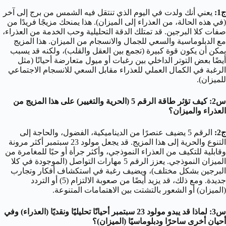
ج1:
يعني أنك ولدت في اليوم الذي تنتقل فيه الشمس من برج إلى آخر
(في هذه الحالة، من العذراء إلى الميزان). هذا يمنحك مزيجًا فريدًا من
صفات كلا البرجين. قد تمتلك الدقة التحليلية وحب الخدمة من العذراء،
مع الدبلوماسية والسعي للجمال والانسجام من الميزان. هذا المزيج
يمكن أن يكون قوة كبيرة (تجمع بين العقل والقلب)، ولكنه قد يسبب
أيضًا بعض التوتر الداخلي بين رغبات أو ميول متعارضة أحيانًا (مثل
الرغبة في الكمال العملي للعذراء مقابل السعي للانسجام الاجتماعي
للميزان).
س2: كيف تؤثر طاقة الرقم 5 (الحرية والتغيير) على هذا المزيج من
العذراء والميزان؟
ج2:
الرقم 5 يضيف عنصرًا من الديناميكية، الفضول، والحاجة إلى
التنوع والحرية إلى هذا المزيج. قد يجعل مولود 23 سبتمبر أكثر مرونة
وقابلية للتكيف من العذراء النموذجي، وأكثر جرأة أو حبًا للمغامرة من
الميزان النموذجي. يعزز الرقم 5 مهارات التواصل (الموجودة في كلا
البرجين بشكل مختلف)، ويضيف رغبة في استكشاف أفكار وتجارب
جديدة. ومع ذلك، قد يزيد أيضًا من صعوبة الالتزام (5) أو التردد
(الميزان) أو الشعور بالتشتت بين الاهتمامات المتنوعة.
س3: لماذا قد يبدو مولود 23 سبتمبر أحيانًا تحليليًا ونقديًا (العذراء) وفي
أحيان أخرى ساحرًا ودبلوماسيًا (الميزان)؟