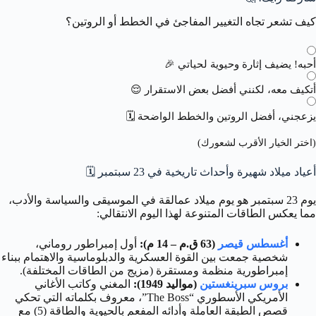
كيف تشعر تجاه التغيير المفاجئ في الخطط أو الروتين؟
أحبه! يضيف إثارة وحيوية لحياتي 🎉
أتكيف معه، لكنني أفضل بعض الاستقرار 😌
يزعجني، أفضل الروتين والخطط الواضحة 🗓️
(اختر الخيار الأقرب لشعورك)
أعياد ميلاد شهيرة وأحداث تاريخية في 23 سبتمبر 🗓️
يوم 23 سبتمبر هو يوم ميلاد عمالقة في الموسيقى والسياسة والأدب،
مما يعكس الطاقات المتنوعة لهذا اليوم الانتقالي:
أغسطس قيصر
(63 ق.م – 14 م):
أول إمبراطور روماني،
شخصية جمعت بين القوة العسكرية والدبلوماسية والاهتمام ببناء
إمبراطورية منظمة ومستقرة (مزيج من الطاقات المختلفة).
بروس سبرينغستين
(مواليد 1949):
المغني وكاتب الأغاني
الأمريكي الأسطوري “The Boss”، معروف بكلماته التي تحكي
قصص الطبقة العاملة وأدائه المفعم بالحيوية والطاقة (5) مع