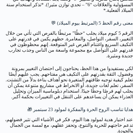
المسؤولية والعلاقات “6” – تحدي توازن مثير!). *تذكر استخدام سنة
الميلاد الفعلية.*
معنى رقم الحظ 5 (المرتبط بيوم الميلاد) 💬
الرقم 5 كيوم ميلاد يجلب “حظًا” مرتبطًا بالفرص التي تأتي من خلال
التغيير، السفر، التواصل، والمغامرة. حظهم يكمن في قدرتهم على
التكيف السريع واغتنام الفرص غير المتوقعة. إنهم محظوظون في
قدرتهم على التواصل مع مجموعة واسعة من الناس وجذب تجارب
جديدة ومثيرة.
لكي يستفيدوا من هذا الحظ، يحتاجون إلى احتضان التغيير بمرونة
وفضول. الثقة بقدرتهم على التكيف هي مفتاحهم. يجب عليهم أيضًا
تعلم كيفية توجيه طاقتهم المتغيرة نحو أهداف بناءة بدلاً من التشتت.
السفر، تعلم لغات جديدة، أو الانخراط في مشاريع متنوعة يمكن أن
يجلب لهم فرصًا وحظًا جيدًا. استخدام دبلوماسية الميزان وتحليل
العذراء يمكن أن يساعدهم على التنقل في التغييرات بحكمة أكبر.
هدايا تناسب الروح الحرة والمفكرة لمولود 23 سبتمبر 🎁
عند اختيار هدية لمولود هذا اليوم، فكر في الأشياء التي تثير فضولهم،
تدعم حاجتهم للحرية والتنوع، وتحفز عقلهم، مع لمسة من الجمال
والجودة.