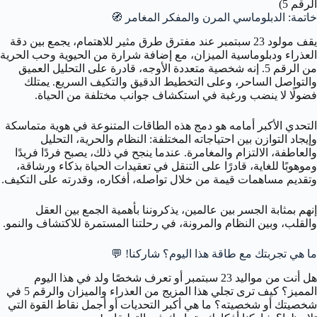
الرقم 5)
خاتمة: الدبلوماسي المرن والمفكر المغامر 🧭
يقف مولود 23 سبتمبر عند مفترق طرق مثير للاهتمام، يجمع بين دقة
العذراء ودبلوماسية الميزان، مع إضافة شرارة من الحيوية وحب الحرية
من الرقم 5. إنه شخصية متعددة الأوجه، قادرة على التحليل العميق
والتواصل الساحر، وعلى التخطيط الدقيق والتكيف السريع. يمتلك
فضولًا لا ينضب ورغبة في استكشاف جوانب مختلفة من الحياة.
التحدي الأكبر أمامه هو دمج هذه الطاقات المتنوعة في هوية متماسكة
وإيجاد التوازن بين احتياجاته المختلفة: النظام والحرية، التحليل
والعاطفة، الالتزام والمغامرة. عندما ينجح في ذلك، يصبح فردًا فريدًا
وموهوبًا للغاية، قادرًا على التنقل في تعقيدات الحياة بذكاء ورشاقة،
وتقديم مساهمات قيمة من خلال تواصله، أفكاره، وقدرته على التكيف.
إنهم بمثابة الجسر بين عالمين، يذكروننا بأهمية الجمع بين العقل
والقلب، وبين النظام والمرونة، في رحلتنا المستمرة للاكتشاف والنمو.
ما هي تجربتك مع طاقة هذا اليوم؟ شاركنا! 💬
هل أنت من مواليد 23 سبتمبر أو تعرف شخصًا ولد في هذا اليوم
المميز؟ كيف ترى تجلي هذا المزيج من العذراء والميزان والرقم 5 في
شخصيتك أو شخصيته؟ ما هي أكبر التحديات أو أجمل نقاط القوة التي