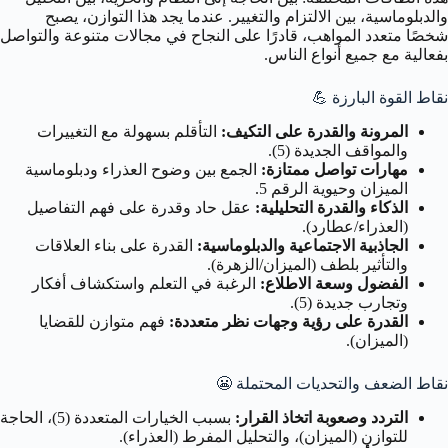
والدبلوماسية، بين الالتزام والتغيير. عندما يجد هذا التوازن، يصبح
شخصًا متعدد المواهب، قادرًا على النجاح في مجالات متنوعة والتواصل
بفعالية مع جميع أنواع الناس.
نقاط القوة البارزة 💪
المرونة والقدرة على التكيف:
التأقلم بسهولة مع التغييرات
والمواقف الجديدة (5).
مهارات تواصل ممتازة:
الجمع بين وضوح العذراء ودبلوماسية
الميزان وحيوية الرقم 5.
الذكاء والقدرة التحليلية:
عقل حاد وقدرة على فهم التفاصيل
(العذراء/عطارد).
الجاذبية الاجتماعية والدبلوماسية:
القدرة على بناء العلاقات
والتأثير بلطف (الميزان/الزهرة).
الفضول وسعة الاطلاع:
الرغبة في التعلم واستكشاف أفكار
وتجارب جديدة (5).
القدرة على رؤية وجهات نظر متعددة:
فهم متوازن للقضايا
(الميزان).
نقاط الضعف والتحديات المحتملة 😬
التردد وصعوبة اتخاذ القرار:
بسبب الخيارات المتعددة (5)، الحاجة
للتوازن (الميزان)، والتحليل المفرط (العذراء).