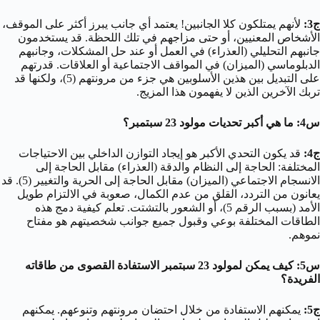
ج3:
لأنهم يمتلكون كلا الجانبين! يعتمد أي جانب يبرز أكثر على الموقف،
الأشخاص المعنيين، أو حتى مزاجهم في تلك اللحظة. قد يستخدمون
جانبهم التحليلي (العذراء) في العمل أو عند حل المشكلات، وجانبهم
الدبلوماسي (الميزان) في المواقف الاجتماعية أو العلاقات. قدرتهم
على التبديل بين هذين الأسلوبين هي جزء من مرونتهم (5)، ولكنها قد
تربك الآخرين الذين لا يفهمون هذا المزيج.
س4: ما هي أكبر تحديات مولود 23 سبتمبر؟
ج4:
قد يكون التحدي الأكبر هو إيجاد التوازن الداخلي بين الاحتياجات
المختلفة: الحاجة إلى النظام والدقة (العذراء) مقابل الحاجة إلى
الانسجام الاجتماعي (الميزان) مقابل الحاجة إلى الحرية والتغيير (5). قد
يعانون من التردد، القلق من عدم الكمال، صعوبة في الالتزام طويل
الأمد (بسبب الرقم 5)، أو الشعور بالتشتت. تعلم كيفية دمج هذه
الطاقات المختلفة بوعي وقبول جميع جوانب شخصيتهم هو مفتاح
نموهم.
س5: كيف يمكن لمولود 23 سبتمبر الاستفادة القصوى من طاقاته
الفريدة؟
ج5:
يمكنهم الاستفادة من خلال احتضان مرونتهم وتنوعهم. يمكنهم