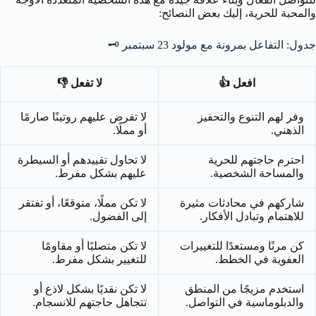
والمحبة للحرية، إليك بعض النصائح:
جدول: التفاعل بمرونة مع مولود 23 سبتمبر 🗝️
افعل 👍
لا تفعل 👎
وفر لهم التنوع والتحفيز
لا تفرض عليهم روتينًا صارمًا
الذهني.
أو مملًا.
احترم حاجتهم للحرية
لا تحاول تقييدهم أو السيطرة
والمساحة الشخصية.
عليهم بشكل مفرط.
شاركهم في محادثات مثيرة
لا تكن مملًا، متوقعًا، أو تفتقر
للاهتمام وتبادل الأفكار.
إلى الفضول.
كن مرنًا ومستعدًا للتغييرات
لا تكن متصلبًا أو مقاومًا
العفوية في الخطط.
للتغيير بشكل مفرط.
استخدم مزيجًا من المنطق
لا تكن نقديًا بشكل لاذع أو
والدبلوماسية في التواصل.
تتجاهل حاجتهم للانسجام.