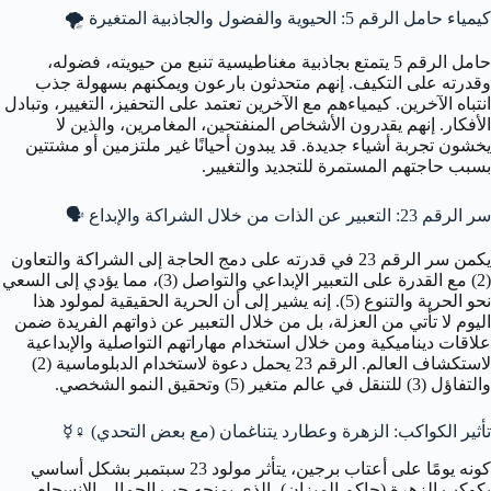
كيمياء حامل الرقم 5: الحيوية والفضول والجاذبية المتغيرة 🌪️
حامل الرقم 5 يتمتع بجاذبية مغناطيسية تنبع من حيويته، فضوله،
وقدرته على التكيف. إنهم متحدثون بارعون ويمكنهم بسهولة جذب
انتباه الآخرين. كيمياءهم مع الآخرين تعتمد على التحفيز، التغيير، وتبادل
الأفكار. إنهم يقدرون الأشخاص المنفتحين، المغامرين، والذين لا
يخشون تجربة أشياء جديدة. قد يبدون أحيانًا غير ملتزمين أو مشتتين
بسبب حاجتهم المستمرة للتجديد والتغيير.
سر الرقم 23: التعبير عن الذات من خلال الشراكة والإبداع 🗣️
يكمن سر الرقم 23 في قدرته على دمج الحاجة إلى الشراكة والتعاون
(2) مع القدرة على التعبير الإبداعي والتواصل (3)، مما يؤدي إلى السعي
نحو الحرية والتنوع (5). إنه يشير إلى أن الحرية الحقيقية لمولود هذا
اليوم لا تأتي من العزلة، بل من خلال التعبير عن ذواتهم الفريدة ضمن
علاقات ديناميكية ومن خلال استخدام مهاراتهم التواصلية والإبداعية
لاستكشاف العالم. الرقم 23 يحمل دعوة لاستخدام الدبلوماسية (2)
والتفاؤل (3) للتنقل في عالم متغير (5) وتحقيق النمو الشخصي.
تأثير الكواكب: الزهرة وعطارد يتناغمان (مع بعض التحدي) ♀️☿️
كونه يومًا على أعتاب برجين، يتأثر مولود 23 سبتمبر بشكل أساسي
بكوكب الزهرة (حاكم الميزان)، الذي يمنحه حب الجمال، الانسجام،