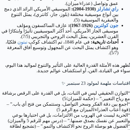
عمق وتواصل (عذراء/ميزان).
راي تشارلز
(1930-2004):
الموسيقي الأمريكي الرائد الذي دمج
بين أنواع موسيقية مختلفة (بلوز، جاز، كانتري)، يمثل التنوع
والعبقرية الموسيقية (5).
جون كولترين
(1926-1967):
عازف الساكسفون ومؤلف
موسيقى الجاز الأمريكي، أحد أكثر الموسيقيين تأثيرًا وابتكارًا في
القرن العشرين، يمثل البحث الروحي والتجريبي (7/5).
أحداث تاريخية:
في عام 1846، تم اكتشاف كوكب
نبتون
فلكيًا،
وهو اكتشاف يمثل البحث عن المجهول وتوسيع آفاق المعرفة
(5/7).
تُظهر هذه الأمثلة القدرة العالية على التأثير والتنوع لمواليد هذا اليوم،
سواء في القيادة، الفن، أو استكشاف عوالم جديدة.
اقتباسات ملهمة لمولود 23 سبتمبر ✨
“التوازن الحقيقي ليس في الثبات، بل في القدرة على الرقص برشاقة
مع رياح التغيير.” – (حكمة للميزان/5)
“اجمع بين دقة الفكر وسحر التواصل، وستتمكن من فتح أي باب.” –
(قوة أعتاب العذراء/الميزان مع الرقم 5)
“الحرية ليست في الهروب من الالتزامات، بل في اختيارها بوعي
والتعبير عن نفسك بصدق ضمنها.” – (درس مهم للرقم 5 والميزان)
“الفضول هو بوصلة الروح نحو الاكتشاف والنمو.” – (تشجيع لطاقة