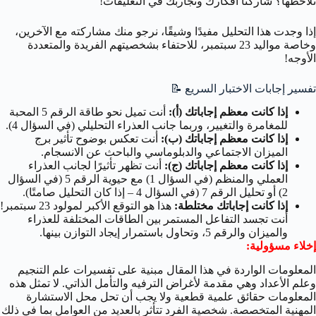
تلاحظها؟ شاركنا أفكارك وتجاربك في التعليقات!
إذا وجدت هذا التحليل مفيدًا وشيقًا، نرجو منك مشاركته مع الآخرين،
وخاصة مواليد 23 سبتمبر، للاحتفاء بشخصيتهم الفريدة والمتعددة
الأوجه!
تفسير إجابات الاختبار السريع 📝
إذا كانت معظم إجاباتك (أ):
أنت تميل نحو طاقة الرقم 5 المحبة
للمغامرة والتغيير، وربما جانب العذراء التحليلي (في السؤال 4).
إذا كانت معظم إجاباتك (ب):
أنت تعكس بوضوح تأثير برج
الميزان الاجتماعي والدبلوماسي والباحث عن الانسجام.
إذا كانت معظم إجاباتك (ج):
أنت تظهر تأثيرًا لجانب العذراء
العملي والمنظم (في السؤال 1) مع حيوية الرقم 5 (في السؤال
2) أو تحليل الرقم 7 (في السؤال 4 – إذا كان التحليل صامتًا).
إذا كانت إجاباتك مختلطة:
هذا هو التوقع الأكبر لمولود 23 سبتمبر!
أنت تجسد التفاعل المستمر بين الطاقات المختلفة للعذراء
والميزان والرقم 5، وتحاول باستمرار إيجاد التوازن بينها.
إخلاء مسؤولية:
المعلومات الواردة في هذا المقال مبنية على تفسيرات علم التنجيم
وعلم الأعداد وهي مقدمة لأغراض الترفيه والتأمل الذاتي. لا تمثل هذه
المعلومات حقائق علمية قطعية ولا يجب أن تحل محل الاستشارة
المهنية المتخصصة. شخصية الفرد تتأثر بالعديد من العوامل بما في ذلك