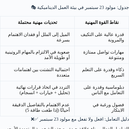
جدول: مولود 23 سبتمبر في بيئة العمل الديناميكية 🎭
نقاط القوة المهنية
تحديات مهنية محتملة
قدرة عالية على التكيف
الميل إلى الملل أو فقدان الاهتمام
والمرونة
بسرعة
مهارات تواصل ممتازة
صعوبة في الالتزام بالمهام الروتينية
ومتنوعة
أو طويلة الأمد
ذكاء وقدرة على التعلم
احتمالية التشتت بين اهتمامات
السريع
متعددة
دبلوماسية وقدرة على
التردد في اتخاذ قرارات نهائية
التعامل مع الناس
(تحليل + خيارات + انسجام)
فضول ورغبة في
عدم الاهتمام بالتفاصيل الدقيقة
الابتكار
أحيانًا (إذا طغت طاقة 5)
دليل التعامل: افعل ولا تفعل مع مولود 23 سبتمبر ✅❌
للتواصل الفعال وبناء علاقة جيدة مع هذه الشخصية المتعددة الأوجه