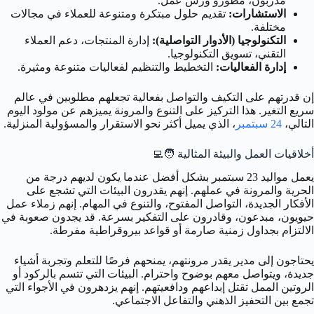
مدربون، مطورو ورش عمل.
الاستشارات:
تقديم حلول مبتكرة ومتنوعة للعملاء في مجالات
مختلفة.
التكنولوجيا (الأدوار التواصلية):
إدارة المنتجات، دعم العملاء
التقني، تسويق التكنولوجيا.
إدارة الفعاليات:
التخطيط والتنظيم لفعاليات متنوعة ومثيرة.
إن قدرتهم على التكيف والتواصل بفعالية تجعلهم مطلوبين في عالم
سريع التغير. هذا التركيز على التنوع والمرونة يميزهم عن مولود اليوم
التالي،
24 سبتمبر
، الذي يميل أكثر نحو الاستقرار والمسؤولية المنزلية.
أخلاقيات العمل والبيئة المثالية 🧑‍💻
يعمل مواليد 23 سبتمبر بشكل أفضل عندما يكون لديهم درجة من
الحرية والمرونة في عملهم. إنهم يقدرون البيئات التي تشجع على
الأفكار الجديدة، التواصل المفتوح، والتنوع في المهام. إنهم زملاء عمل
حيويون، مبدعون، وقادرون على التفكير بسرعة. قد يجدون صعوبة في
الالتزام بجداول زمنية صارمة أو قواعد بيروقراطية مفرطة.
يحتاجون إلى مدير يقدر مرونتهم، يمنحهم فرصًا للتعلم وتجربة أشياء
جديدة، ويتواصل معهم بوضوح واحترام. البيئات التي تتسم بالركود أو
الروتين الممل تقتل إبداعهم ودافعيتهم. إنهم يزدهرون في الأجواء التي
تجمع بين التحفيز الذهني والتفاعل الاجتماعي.