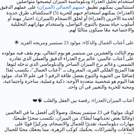
استخدام تحليل العذراء ودبلوماسية الميزان ليصبحوا متواصلين
استثنائيين. يمكنهم تطبيق
حسهم الجمالي (الميزان)
على عملهم الدقيق
(العذراء). يمكنهم استخدام حبهم للحرية (5) لاستكشاف طرق جديدة
لخدمة الآخرين (العذراء) أو لخلق الانسجام (الميزان). اختيار مهنة أو
أسلوب حياة يسمح بالتنوع، التواصل، واستخدام مهاراتهم التحليلية
والاجتماعية معًا سيكون مثاليًا لهم.
على أعتاب الجمال والذكاء: مولود 23 سبتمبر ومزيجه الفريد 🌟
يوم الثالث والعشرين من سبتمبر هو يوم انتقالي، يوم يقف فيه مولوده
على أعتاب عالمين: عالم برج العذراء الدقيق والعملي الذي تغادره
الشمس، وعالم برج الميزان الساحر والدبلوماسي الذي تدخله لتوها.
هذا المزيج الفلكي الفريد، المعروف بـ “أعتاب الجمال”، يكتسب بُعدًا
إضافيًا من الحيوية والتنوع بفضل طاقة الرقم 5 في علم الأعداد. مولود
هذا اليوم هو شخصية متعددة الأوجه: ذكية وعملية، ساحرة واجتماعية،
ومحبة للحرية والتغيير في آن واحد.
أعتاب الميزان/العذراء: رقصة بين العقل والقلب 🧠❤️
كونك مولودًا في 23 سبتمبر يمنحك وصولاً إلى أفضل ما في العالمين
(وغالبًا بعض تحدياتهما أيضًا!). من الميزان، تكتسب سحرًا طبيعيًا،
مهارات دبلوماسية، تقديرًا للجمال والانسجام، وتركيزًا قويًا على
العلاقات والشراكات. يحكمك كوكب الزهرة، مما يجعلك محبًا للجمال