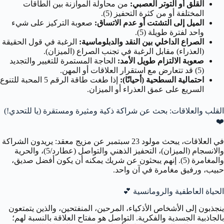
القلق أو التوتر العصبي:
من محاولة الموازنة بين الطاقات
المختلفة أو من كثرة التحفيز (5).
الميل إلى التشتت أو عدم الاتساق:
صعوبة التركيز على شيء
واحد لفترة طويلة (5).
الصراع الداخلي بين النقد والدبلوماسية:
الرغبة في قول الحقيقة
(العذراء) مقابل الرغبة في تجنب الصراع (الميزان).
صعوبة الالتزام طويل الأمد:
الحاجة المستمرة للتغيير والتجديد
(5) قد تتعارض مع استقرار العلاقات أو المهن.
احتمالية السطحية (أحيانًا):
إذا طغت طاقة الرقم 5 المحبة للتنوع
السريع على عمق العذراء أو الميزان.
القلب والعلاقات: بحث عن شراكة ذكية ومثيرة ومستقرة (يا للتحدي!)
❤️
في العلاقات، يبحث مولود 23 سبتمبر عن مزيج معقد: يريدون الشراكة
والانسجام (الميزان)، التحفيز الذهني والتواصل (عطارد/5)، والحرية
والمغامرة (5). إنهم يبحثون عن شريك يمكنه أن يكون أفضل صديق،
حبيب، ورفيق مغامرة في آن واحد.
الحياة العاطفية والرومانسية 💕
ينجذبون إلى الأشخاص الأذكياء، المرحين، المنفتحين، والذين يتمتعون
بالجاذبية الجسدية والفكرية. التواصل هو مفتاح العلاقة بالنسبة لهم؛