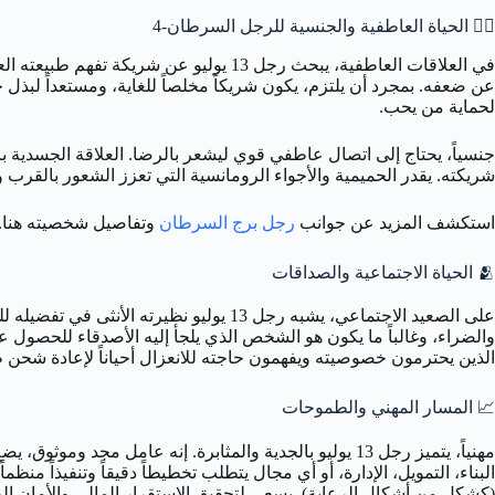
❤️‍🔥
الحياة العاطفية والجنسية للرجل السرطان-4
في العلاقات العاطفية، يبحث رجل 13 يول
عن ضعفه. بمجرد أن يلتزم، يكون شريكاً مخلصاً للغاية، ومستعداً لبذل ج
لحماية من يحب.
جنسياً، يحتاج إلى اتصال عاطفي قوي ليشعر بالرضا. العلاقة الجسدية ب
شريكته. يقدر الحميمية والأجواء الرومانسية التي تعزز الشعور بالقرب و
استكشف المزيد عن جوانب
رجل برج السرطان
وتفاصيل شخصيته هنا.
🫂
الحياة الاجتماعية والصداقات
على الصعيد الاجتماعي، يشبه رجل 13 يولي
والضراء، وغالباً ما يكون هو الشخص الذي يلجأ إليه الأصدقاء للحصول ع
الذين يحترمون خصوصيته ويفهمون حاجته للانعزال أحياناً لإعادة شحن ط
📈
المسار المهني والطموحات
البناء، التمويل، الإدارة، أو أي مجال يتطلب تخطيطاً دقيقاً وتنفيذاً من
(كشكل من أشكال الرعاية). يسعى لتحقيق الاستقرار المالي والأمان الوظ