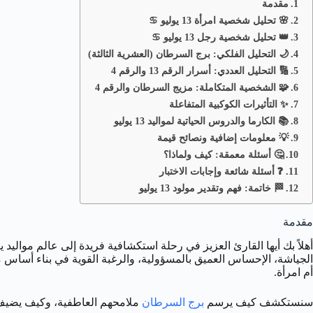
مقدمة
🌸 تحليل شخصية امرأة 13 يوليو ♋️
👑 تحليل شخصية رجل 13 يوليو ♋️
🌙 التحليل الفلكي: برج السرطان (العشرية الثالثة)
🔢 التحليل العددي: أسرار الرقم 13 والرقم 4
🧩 الشخصية المتكاملة: مزيج السرطان والرقم 4
✨ التأثيرات الكوكبية المتفاعلة
📚 الكارما والدروس الحياتية لمواليد 13 يوليو
💡 معلومات إضافية ونصائح قيمة
🤔 أسئلة معمقة: كيف ولماذا؟
❓ أسئلة شائعة وإجابات الاختبار
🏁 خاتمة: فهم وتقدير مولود 13 يوليو
مقدمة
أهلاً بك أيها القارئ العزيز في رحلة استكشافية فريدة إلى عالم مواليد 
الجياشة، الإحساس العميق بالمسؤولية، والرغبة القوية في بناء أساس 
أم امرأة.
سنستكشف كيف يرسم
برج السرطان
ملامحهم العاطفية، وكيف يضيف الرقم 13 (الذي يقود إلى الرقم الأساسي 4) بعداً من العملية والمثابرة. هل أنت مستعد