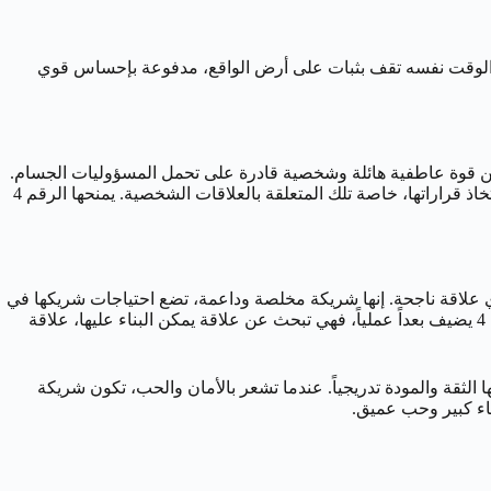
وحنوناً، يفيض بالعاطفة والحدس، لكنها في الوقت نفسه تقف بثبات على أرض الواقع، مدفوعة بإحساس قوي
 تكمن قوة عاطفية هائلة وشخصية قادرة على تحمل المسؤوليات الجسام.
إنها أنثى بكل معنى الكلمة، تقدر الروابط الأسرية، وتهتم بخلق بيئة منزلية دافئة ومريحة. حدسها قوي بشكل ملحوظ، وغالباً ما تعتمد عليه في اتخاذ قراراتها، خاصة تلك المتعلقة بالعلاقات الشخصية. يمنحها الرقم 4
ما أساس أي علاقة ناجحة. إنها شريكة مخلصة وداعمة، تضع احتياجات شريكها في
مرتبة متقدمة، وتسعى جاهدة لخلق جو من الحميمية والتفاهم. طبيعتها السرطانية تجعلها حساسة للغاية تجاه مشاعر الشريك، لكن تأثير الرقم 4 يضيف بعداً عملياً، فهي تبحث عن علاقة يمكن البناء عليها، علاقة
ها الثقة والمودة تدريجياً. عندما تشعر بالأمان والحب، تكون شريكة
اء كبير وحب عميق.