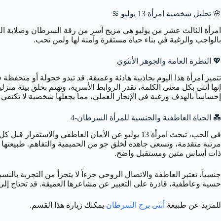
🌸
تحليل شخصية امرأة 13 يوليو ♋️
بالواجب والرغبة في بناء حياة مستقرة وآمنة لها ولمن تحب.
💖
النظرة العامة والجوهر الأنثوي
تتميز امرأة هذا اليوم بجاذبية هادئة وعميقة. قد تبدو خجولة أو متحف
إحساساً بالهدف ورغبة في الإنجاز العملي، مما يجعلها شخصية لا تكتفي 
💑
الحياة العاطفية والجنسية للمرأة السرطان-4
في الحب، تبحث امرأة 13 يوليو عن الأمان العاطفي 
ذات أساس متين ومستقبل واضح.
جنسياً، تعتبر العاطفة والاتصال الروحي جزءاً لا يتجزأ من التجربة بالنسب
حسية وعاطفية، قادرة على التعبير عن مشاعرها العميقة. قد تحتاج إلى
للمزيد عن طبيعة
أنثى برج السرطان
يمكنك زيارة هذا القسم.