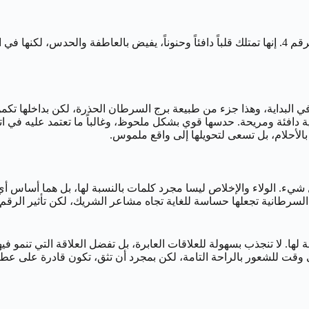
امرأة الثالث عشر من يوليو هي مزيج آسر من رقة السرطان وصلابة الرقم 4. إنها تمتلك قلباً دافئاً 
ظة في البداية، وهذا جزء من طبيعة برج السرطان الحذرة، لكن بداخلها
بالأحلام، بل تسعى لتحويلها إلى واقع ملموس.
والاستقرار قبل كل شيء. الولاء والإخلاص ليسا مجرد كلمات بالنسبة لها، بل ه
ة لها. لا تنجذب بسهولة للعلاقات العابرة، بل تفضل العلاقة التي تنمو في
 وقت للشعور بالراحة التامة، لكن بمجرد أن تثق، تكون قادرة على عط