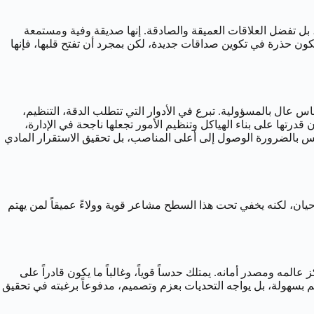
جمة الحفل، بل تفضل العلاقات العميقة والصادقة. إنها صديقة وفية ومستمعة
تكون حذرة في تكوين صداقات جديدة، لكن بمجرد أن تفتح قلبها، فإنها
وقة، تتمتع بأخلاقيات عمل قوية وإحساس عال بالمسؤولية. تبرع في الأدوار التي تتطلب الدقة، التنظيم،
 قدرتها على بناء الهياكل وتنظيم الأمور تجعلها ناجحة في الإدارة،
س بالضرورة الوصول إلى أعلى المناصب، بل تحقيق الاستقرار المادي
 العملي للرقم 4. قد يبدو هادئاً أو حتى منعزلاً في بعض الأحيان، لكنه يخفي تحت هذا السطح مشاعر قوية وولاءً عميقاً لمن يهتم
لمه ومصدر أمانه. يمتلك حدساً قوياً، وغالباً ما يكون قادراً على
ه ليس من النوع الذي يستسلم بسهولة، بل يواجه التحديات بعزم وتصميم، مدفوعاً برغبته في تحقيق