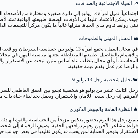
🤝
الحياة الاجتماعية والصداقات
اجتماعياً، تميل امرأة 13 يوليو إلى دائرة صغيرة ومخت
جيدة، يمكن الاعتماد عليها في الأوقات الصعبة. طبيعتها الواقية تمتد 
تبني روابط تدوم مدى الحياة. منزلها غالباً ما يكون مركزاً للتجمعات الد
💼
المسار المهني والطموحات
والاهتمام بالتفاصيل. طبيعتها المتعاطفة تجعلها مناسبة للمهن في مجالات 
المحاسبة، أو أي مجال يتطلب بناء أساس متين. تبحث عن الاستقرار وا
والرضا عن عمل يقدم قيمة حقيقية.
👑
تحليل شخصية رجل 13 يوليو ♋️
لأمرهم. إنه رجل يسعى للأمان والاستقرار، ويعمل بجد لبناء حياة ذات
🎩
النظرة العامة والجوهر الذكوري
يتمتع رجل هذا اليوم بحضور يعكس مزيجاً من الحساسية والقوة الهادئة. طب
قراءة مشاعر ال
الاستقرار وتوفير الحماية لمن يحب. قد يكون تقليدياً في بعض جوانب حيا