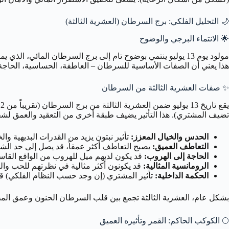
🌙
التحليل الفلكي: برج السرطان (العشرية الثالثة)
🌟
الانتماء البرجي والوضوح
هذا يعني أن الصفات الأساسية للسرطان – العاطفة، الحساسية، الحاجة 
✨
صفات العشرية الثالثة من السرطان
تضيف المشتري). هذا التأثير يضيف طبقة أخرى من التعقيد والعمق لشخص
الحدس والخيال المعزز:
تأثير نبتون يزيد من القدرات البديهية وال
التعاطف العميق:
يصبح التعاطف أكثر عمقاً، قد يصل إلى حد الشعو
الحاجة إلى الهروب:
قد يكون لديهم ميل للهروب من الواقع القاسي أ
الرومانسية المثالية:
قد يكونون أكثر مثالية في نظرتهم للحب وال
الحكمة الداخلية:
تأثير المشتري (إن وجد حسب النظام الفلكي) قد 
بشكل عام، العشرية الثالثة تجمع بين قلب السرطان الحنون وعمق المح
🌕
الكوكب الحاكم: القمر وتأثيره العميق