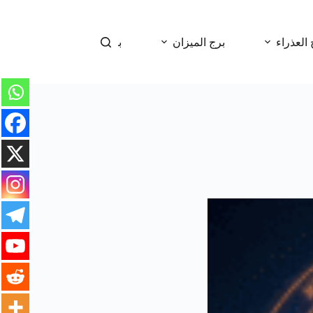
 العذراء
برج الميزان
برج العقرب
برج 