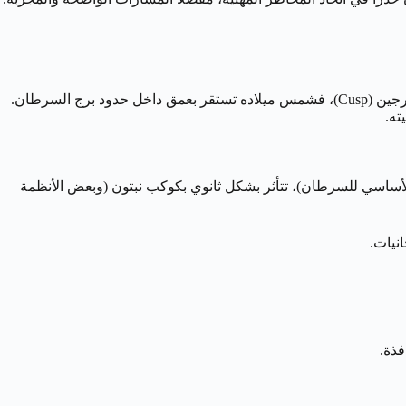
مولود يوم 13 يوليو ينتمي بوضوح تام إلى برج السرطان المائي، الذي يمتد تقريباً من 21 يونيو إلى 22 يوليو. لا يوجد أي لبس أو وقوع على حافة برجين (Cusp)، فشمس ميلاده تستقر بعمق داخل حدود برج السرطان.
ته.
 هذه العشرية، بالإضافة إلى حكم القمر (الكوكب الأساسي للسرطان)، تتأثر بشكل ثانوي بكوكب نبتون (وبعض الأنظمة
انيات.
فذة.