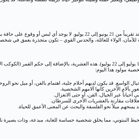
للأمان، الولاء للعائلة، والحدس القوي – تكون متجذرة بعمق في شخصي
يقع تاريخ 13 يوليو ضمن العشرية الثالثة من برج السرطان (تقريباً من 12 يوليو إلى 22 يوليو).
ية مولود هذا اليوم:
خيال الواسع. قد يكون لديهم أحلام جلية، اهتمام بالفن، أو ميل نحو الروح
ر بآلام الآخرين كأنها آلامهم الشخصية.
حياناً عبر الخيال، الفن، أو حتى الانعزال.
علاقات مقارنة بالعشريات الأخرى للسرطان.
يمنحهم ميلاً نحو الفلسفة والبحث عن المعنى الأعمق للحياة.
يط النبتوني، مما يخلق شخصية حساسة للغاية، مبدعة، وذات بصيرة نا