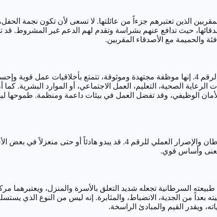
ارة من الأصدقاء المقربين الذين تعتبرهم جزءاً من عائلتها. لا تسعى لأن تكون ن
لأصدقائها، حيث تدافع عنهم بشراسة وتقدم لهم الدعم غير المشروط. قد 
افئة والحميمة مع الأصدقاء المقربين.
في مجال العمل، تجمع امرأة 13 يوليو بين حساسية السرطان وواقعية الرقم 4. إنها موظفة مجتهدة وموث
الرعاية الصحية، التعليم، العمل الاجتماعي، أو الموارد البشرية. كما أن
لأمان الوظيفي، وقد تفضل العمل في بيئات داعمة ومنظمة. طموحها لي
رجل الثالث عشر من يوليو هو شخصية تجمع بين العمق العاطفي للسرطان والإصرار
 معنى وأساس قوي.
يعته السرطانية تجعله شديد التعلق بالأسرة والمنزل، ويعتبرهما مركز عا
آخرين وفهم دوافعهم الخفية. يضيف الرقم 4 إلى شخصيته بعداً من الجدية، الانضباط، والمثابرة. إن
ته، ويقدر القيم والمبادئ الراسخة.