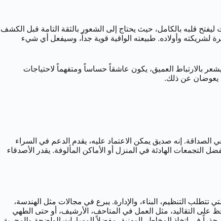
غرق بعض الوقت ليفتح قلبه بالكامل، حيث يحتاج إلى الشعور بالثقة التامة قبل الكشف
قرة لشريكته وأولاده. طبيعته الواقية قوية جداً، وسيفعل أي شيء
عر بالارتباط العميق، يكون عاشقاً حساساً ومتفهماً لاحتياجات
ي يعوضان عن ذلك.
ية بالنسبة له في الصداقة. إنه صديق يمكن الاعتماد عليه، يقدم الدعم في السراء
ل التجمعات الهادئة في المنزل أو الأماكن المألوفة. يقدر الأصدقاء
د وموثوق، يضع معايير عالية لنفسه وللآخرين. تأثير الرقم 4 يجعله ينجذب إلى المهن التي تتطلب التنظيم، البناء، والإدارة. يبرع في مجالات مثل الهندسة،
 تحافظ على التقاليد، مثل العمل في المتاحف، الأرشيف، أو حتى الطهي
حذراً في اتخاذ المخاطر المهنية، مفضلاً المسارات الواضحة والمجربة.