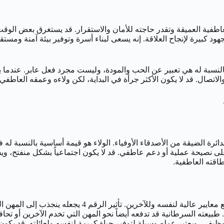
يو عن شريكة تفهم طبيعته العاطفية العميقة وتقدر حاجته للأمان والاستقرار. قد يست
هود كبيرة لإنجاح العلاقة. إنه يسعى لبناء أسرة وتوفير بيئة آمنة ومست
النسبة له هي تعبير عن الحب والمودة، وليست مجرد فعل عابر. عندما يش
الاتصال. قد لا يكون الأكثر جرأة في البداية، لكن ولاءه وعمقه العاطف
و نظيرته الأنثى في تفضيله للدائرة الضيقة من الأصدقاء الأوفياء. الولاء هو قيمة أساس
لى نصيحة عملية أو دعم عاطفي. قد لا يكون اجتماعياً بشكل منفتح، ويفض
اقته العاطفية.
مهنياً، يتميز رجل 13 يوليو بالجدية والمثابرة. إنه عامل مج
ظماً. طبيعته السرطانية قد تدفعه أيضاً نحو المهن التي تخدم الآخرين أو
يفي، ويعتبر عمله وسيلة لتوفير حياة كريمة لنفسه ولعائلته. قد يكون 