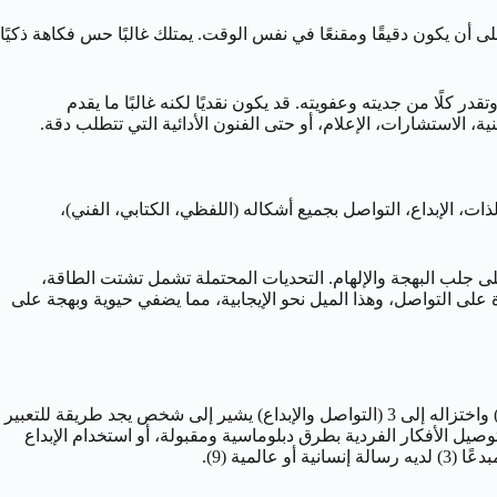
القدرة التعبيرية والكاريزما الاجتماعية للرقم 3. إنه متواصل استثنائي، قادر على أن يكون دقيقًا ومقنعًا في نفس الوقت. يمتلك غالبًا حس فكاهة ذكيًا
تقدر كلًا من جديته وعفويته. قد يكون نقديًا لكنه غالبًا ما يقدم
قنية، الاستشارات، الإعلام، أو حتى الفنون الأدائية التي تتطلب دقة.
القدرة على التعبير عن الذات، الإبداع، التواصل بجميع أشكاله (اللفظي، الكتابي، الفني)،
ل واسع وقدرة على جلب البهجة والإلهام. التحديات المحتملة تشمل تشتت الطاقة،
رقم 3 يمنح مولود 12 سبتمبر هذه الشرارة الإبداعية، هذه القدرة على التواصل، وهذا الميل نحو الإيجابية، مما يضفي حيوية وبهجة على
الرقم 12 نفسه يقدم رؤى هامة. الرقم 1 يمثل القيادة، الاستقلال، والمبادرة. الرقم 2 يمثل الشراكة، الدبلوماسية، والحساسية. جمعهما معًا (12) واختزاله إلى 3 (التواصل والإبداع) يشير إلى شخص يجد طريقة للتعبير
درته على التعاون أو مراعاة الآخرين (2). إنه رقم يشير إلى القدرة على توصيل الأفكار الفردية بطرق دبلوماسية ومقبولة، أو استخدام الإبداع