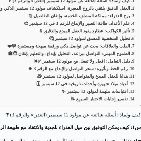
كيف ولماذا: أسئلة شائعة عن مولود 12 سبتمبر (العذراء والرقم 3) ❓
العقل الدقيق يلتقي بالروح المعبرة: استكشاف مولود 12 سبتمبر الذكي والمبدع 💡
برج العذراء: مملكة المنطق، الخدمة، وإتقان التفاصيل ♍
علم الأعداد: طاقة التعبير والإبداع للرقم 3 في 12 سبتمبر 🎨
تأثير الكواكب: عطارد يقود العقل المبدع والدقيق ☿️
تحليل الشخصية المعمق لمولود 12 سبتمبر 🤔
القلب والعلاقات: بحث عن تواصل ذكي ورفقة مبهجة ومستقرة 💬❤️
الطموح المهني: التواصل ببراعة، التحليل بإبداع، والتعليم بإتقان 🧑‍🏫
دليل التعامل: افعل ولا تفعل مع مولود 12 سبتمبر ✅❌
رقم الحظ وتأثيره: سحر التواصل والإبداع مع الرقم 3 🍀
هدايا للعقل المبدع والمتواصل لمولود 12 سبتمبر 🎁
أعياد ميلاد شهيرة وأحداث تاريخية في 12 سبتمبر 🗓️
اقتباسات ملهمة لمولود 12 سبتمبر ✨
تفسير إجابات الاختبار السريع 📝
كيف ولماذا: أسئلة شائعة عن مولود 12 سبتمبر (العذراء والرقم 3) ❓
س1: كيف يمكن التوفيق بين ميل العذراء للجدية والانتقاد مع طبيعة الرقم 3 المرحة والمتفائلة؟
ج1: