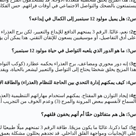
يستمتعون بالضحك والتواصل الاجتماعي في أوقات فراغهم. حس الفكاهة لديهم قد يكون ذكيًا ولاذعً
س2: هل يميل مولود 12 سبتمبر إلى الكمال في إبداعه؟
ج2:
نعم، غالبًا. الرقم 3 يمنحهم الدافع للإبداع والتعبير، ل
على أدق التفاصيل، أو موسيقيين يسعون للإتقان التقني. هذا يمكن أن يؤدي
س3: ما هو الدور الذي يلعبه التواصل في حياة مولود 12 سبتمبر؟
ج3:
هذا المزيج يخلق شخصًا يحتاج إلى التواصل والتعبير ليشعر بالحياة، ويقد
س4: كيف يمكنهم إدارة التحدي بين الحاجة للنظام (العذراء) والطاقة الإبداعية المتدفقة (3)؟
ج4:
إيجاد التوازن هو المفتاح. يمكنهم استخدام مهاراتهم التنظيمية (ا
السماح لأنفسهم ببعض المرونة والمرح (3) وعدم الخوف من التجريب أو ارتكاب الأخطاء كجزء من العملية الإبداعية. تقنيات مثل العصف الذهني الحر ثم تنظيم الأفكار لاحقًا قد تكون مفيدة لهم.
س5: هل هم متفائلون حقًا أم أنهم يخفون قلقهم؟
ج5:
كما ذكرنا، غالبًا ما يكون م
على الإيجابيات ومواجهة القلق الداخلي. قد تجدهم يحللون مشكلة بعمق (العذراء) ثم يقدمون حلاً متفائلًا أو فكاهيًا (3). إنه