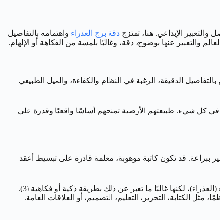
 والتعبير الإبداعي. هنا، تمتزج
دقة برج العذراء
واهتمامه بالتفاصيل
تمبر. الذكاء الحاد، القدرة على التمييز، الاهتمام بالتفاصيل الدقيقة، الرغبة في النظام والكفاءة، والميل الطبيعي
ي كل شيء. طبيعتهم الأرضية تمنحهم أساسًا واقعيًا وقدرة على
كاء العذراء الحاد وقدرته التحليلية، مع سحر الرقم 3 وقدرته على التواصل والتعبير ببراعة. قد تكون كاتبة موهوبة، معلمة قادرة على تبسيط أعقد
الذين يمكنهم مواكبة سرعة بديهتها وتحفيز عقلها. قد تكون ناقدة بعض الشيء (العذراء)، لكنها غالبًا ما تعبر عن ذلك بطريقة ذكية أو فكاهية (3).
ًا، مثل الكتابة، التحرير، التعليم، التصميم، أو العلاقات العامة.