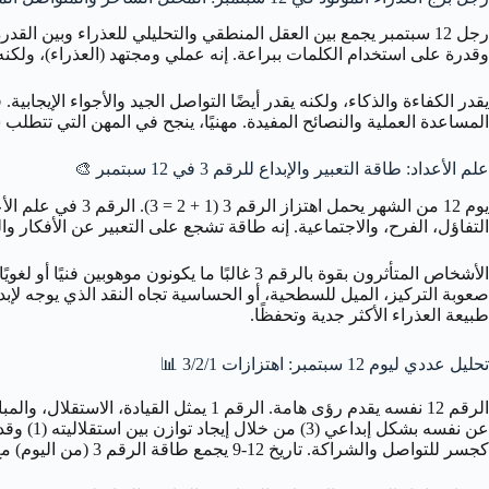
وقدرة على استخدام الكلمات ببراعة. إنه عملي ومجتهد (العذراء)، ولكنه أيض
يقدر الكفاءة والذكاء، ولكنه يقدر أيضًا التواصل الجيد والأجواء الإيجابية.
المساعدة العملية والنصائح المفيدة. مهنيًا، ينجح في المهن التي تتطلب شرح
علم الأعداد: طاقة التعبير والإبداع للرقم 3 في 12 سبتمبر 🎨
يوم 12 من الشهر ي
التفاؤل، الفرح، والاجتماعية. إنه طاقة تشجع على التعبير عن الأفكار وا
الأشخاص المتأثرون بقوة بالرقم 3 غالبًا ما 
طبيعة العذراء الأكثر جدية وتحفظًا.
تحليل عددي ليوم 12 سبتمبر: اهتزازات 3/2/1 📊
كجسر للتواصل والشراكة. تاريخ 12-9 يجمع طاقة الرقم 3 (من اليوم) مع الرقم 9 (من الشهر، رقم الإنسانية والاكتمال)، مما قد يخلق متواصلًا مبدعًا (3) لديه رسالة إنسانية أو عالمية (9).