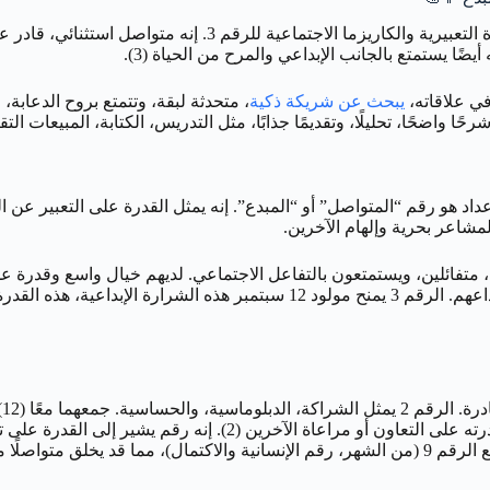
رجل 12 سبتمبر يجمع بين العقل المنطقي والتحليلي للعذراء وبين 
ًا يستمتع بالجانب الإبداعي والمرح من الحياة (3).
 في علاقاته،
يبحث عن شريكة ذكية
، متحدثة لبقة، وتتمتع بروح الدعابة، و
ًا واضحًا، تحليلًا، وتقديمًا جذابًا، مثل التدريس، الكتابة، المبيعات الت
حمل اهتزاز الرقم 3 (1 + 2 = 3). الرقم 3 في علم الأعداد هو رقم “المتواصل” أو “المبدع”. إنه يمثل 
لمشاعر بحرية وإلهام الآخرين.
يكونون موهوبين فنيًا أو لغويًا، متفائلين، ويستمتعون بالتفاعل الاجتماعي. لديهم خيا
صعوبة التركيز، الميل للسطحية، أو الحساسية تجاه النقد الذي يوجه لإبداعهم. ال
عن نفسه بشكل إبداعي (3) من خلال إيجاد توازن بين استقلاليته (1) وق