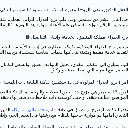
العقل الدقيق يلتقي بالروح المعبرة: استكشاف مولود 12 سبتمبر الذكي والمبدع 💡
في الثاني عشر من سبتمبر، وفي قلب برج العذراء الترابي العملي، نلتقي 
مع حيوية الرقم 3 وإشراقته في علم الأعداد. مولود هذا اليوم هو “المحلل البليغ” أو “المبدع ذو العقل المنظم”، شخص قادر على فهم تعقيدات العالم والتعبير عنها بوضوح، دقة، وغالبًا بلمسة من الفكاهة أو الإلهام.
برج العذراء: مملكة المنطق، الخدمة، وإتقان التفاصيل ♍
لتقديم خدمة مفيدة ومتقنة هي كلها سمات أساسية مستمدة من هذا الب
إنهم يميلون إلى التفكير النقدي، تحليل المواقف بعمق، والسعي للكما
التعامل مع المهام التي تتطلب دقة وتركيزًا.
امرأة برج العذراء المولودة في 12 سبتمبر: الذكية البليغة ذات اللمسة الإبداعية 💅
المواضيع، فنانة دقيقة، أو حتى كوميدية ذات ملاحظات ثاقبة. إنها دقيقة 
تقدر الذكاء، الوضوح، والصدق في علاقاتها،
وتنجذب إلى الشركاء
التحدي أمامها هو موازنة حاجتها للنظام مع رغبتها في التعبير الحر، وإدارة 
رجل برج العذراء المولود في 12 سبتمبر: المحلل الساحر والمتواصل المبدع 👨‍🎨