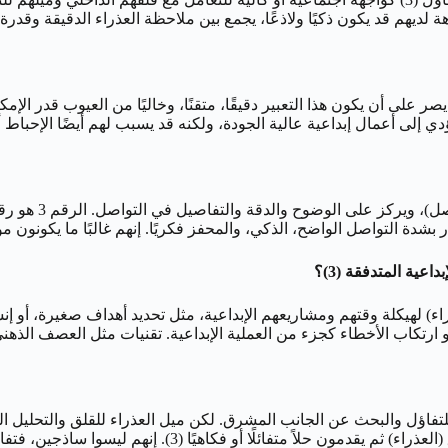
ا، يجمع بين ملاحظة العذراء الدقيقة وقدرة الرقم 3 على التعبير عنها بطريقة مضحكة (وأحيانًا
كن برج العذراء يصر على أن يكون هذا التعبير دقيقًا، متقنًا، وخاليًا من العيوب ق
 إلى أعمال إبداعية عالية الجودة، ولكنه قد يسبب لهم أيضًا الإحباط أو 
إنه دور محوري وم
ر بشدة التواصل الواضح، الذكي، والمحفز فكريًا. إنهم غالبًا ما يكونون 
لعذراء) لهيكلة وقتهم ومشاريعهم الإبداعية، مثل تحديد أهداف صغيرة، أ
زيجًا. طاقة الرقم 3 تمنحهم ميلًا طبيعيًا للتفاؤل والبحث عن الجانب المشرق. لكن ميل العذراء
م ليسوا ساذجين، فتفاؤلهم غالبًا ما يكون مدعومًا بتحليل (أو أمل) واقعي.