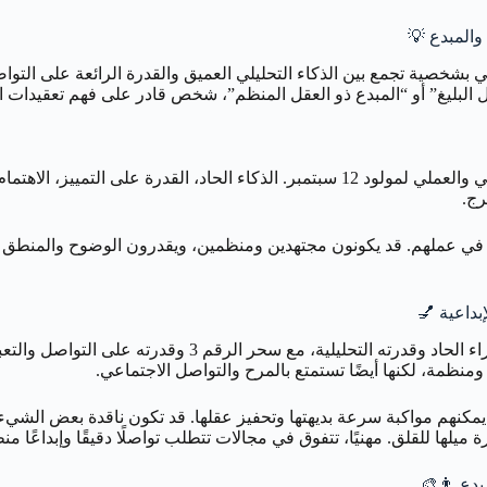
بشخصية تجمع بين الذكاء التحليلي العميق والقدرة الرائعة على التواصل
يستمر برج العذراء، المحكوم بكوكب عطارد، في إرساء الأساس التحليلي والعملي لمولود 12 سب
رج.
ل في عملهم. قد يكونون مجتهدين ومنظمين، ويقدرون الوضوح والمنطق ف
امرأة 12 سبتمبر هي مزيج جذاب من العقلانية والبهجة. تمتلك ذ
ومنظمة، لكنها أيضًا تستمتع بالمرح والتواصل الاجتماعي.
ميلها للقلق. مهنيًا، تتفوق في مجالات تتطلب تواصلًا دقيقًا وإبداعًا منظم