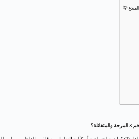
هذا المزيج يخلق شخصية متعددة الأوجه. قد يستخدمون المرح والتفاؤل (3) كواجهة اجتماعية أو كآلية 