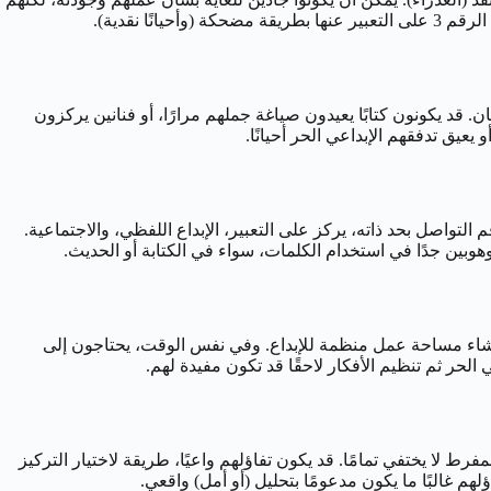
 نقدية).
در الإمكان. قد يكونون كتابًا يعيدون صياغة جملهم مرارًا، أو فنانين يركزون
يعيق تدفقهم الإبداعي الحر أحيانًا.
ضاعف. برج العذراء يحكمه عطارد (كوكب التواصل)، ويركز على الوضوح والدقة والتفاصيل في التواصل. الرقم 3 هو رقم التواصل بحد ذاته، يركز على التعبير، الإبداع اللفظي، والاجتماعية.
موهوبين جدًا في استخدام الكلمات، سواء في الكتابة أو الحديث.
و إنشاء مساحة عمل منظمة للإبداع. وفي نفس الوقت، يحتاجون إلى
 للقلق والتحليل المفرط لا يختفي تمامًا. قد يكون تفاؤلهم واعيًا، طريقة لاختيار التركيز