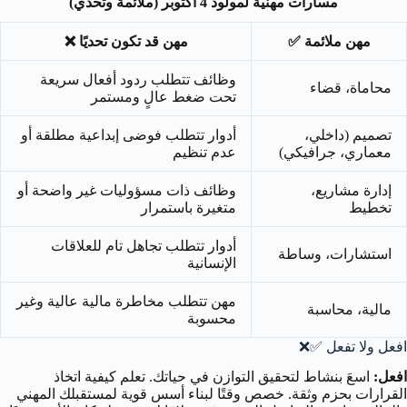
مسارات مهنية لمولود 4 أكتوبر (ملائمة وتحدي)
مهن ملائمة ✅
مهن قد تكون تحديًا ❌
وظائف تتطلب ردود أفعال سريعة
محاماة، قضاء
تحت ضغط عالٍ ومستمر
تصميم (داخلي،
أدوار تتطلب فوضى إبداعية مطلقة أو
معماري، جرافيكي)
عدم تنظيم
إدارة مشاريع،
وظائف ذات مسؤوليات غير واضحة أو
تخطيط
متغيرة باستمرار
أدوار تتطلب تجاهل تام للعلاقات
استشارات، وساطة
الإنسانية
مهن تتطلب مخاطرة مالية عالية وغير
مالية، محاسبة
محسوبة
افعل ولا تفعل ✅❌
افعل:
اسعَ بنشاط لتحقيق التوازن في حياتك. تعلم كيفية اتخاذ
القرارات بحزم وثقة. خصص وقتًا لبناء أسس قوية لمستقبلك المهني