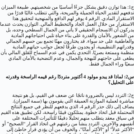
ج1: هذا توازن دقيق يشكل جزءًا أساسيًا من شخصيتهم. طبيعة الميزان
تدفعهم لتقدير الحياة الجميلة والمريحة، والتي تتطلب غالبًا قدرًا من
الاستقرار المادي. الرقم 4 يوفر لهم الدافع والمنهجية لتحقيق هذا
الاستقرار من خلال العمل الجاد والتخطيط المالي. التوازن يحدث عندما
يدركون أن الانسجام الحقيقي لا يأتي من الجمال السطحي وحده، بل
من الشعور بالأمان والقدرة على بناء حياة تلبي احتياجاتهم المادية
والعاطفية على حد سواء. قد يختارون مهنًا تجمع بين حسهم الجمالي
وقدراتهم التنظيمية، أو يجدون طرقًا لجعل جوانب حياتهم المادية
منظمة وممتعة بصريًا. التحدي يكمن في عدم السماح للقلق المالي بأن
يطغى على حاجتهم للبهجة والجمال، وعدم التضحية بالأمان المادي
سعيًا وراء الجمال فقط.
س2: لماذا قد يبدو مولود 4 أكتوبر مترددًا رغم قيمه الراسخة وقدرته
على التحليل؟
ج2: التردد ليس بالضرورة ناتجًا عن ضعف في القيم، بل هو نتيجة
مباشرة لعملية الموازنة العميقة التي يقومون بها (سمة الميزان).
يضاف إلى ذلك حذر الرقم 4، الذي يدفعهم للنظر في جميع النتائج
المحتملة قبل اتخاذ خطوة. يمتلكون قيمًا راسخة، لكن تطبيق هذه القيم
في سياق معقد يتطلب منهم تحليلًا دقيقًا للتأثيرات المختلفة على
أنفسهم والآخرين. التردد ينشأ من رغبتهم في اتخاذ القرار “الصحيح” أو
“الأكثر عدلاً” أو “الأكثر أمانًا”، والخوف من أن يؤدي قرار خاطئ إلى