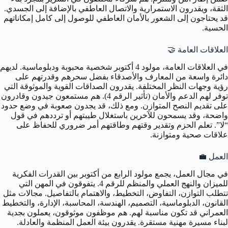
الثقة، ويقدرون الاستمرارية والاتصال العاطفي بالإضافة إلى الجسدي.
قد يحتاجون إلى الشعور بالأمان العاطفي للوصول إلى كامل إمكاناتهم
الحسية.
العلاقات العامة 🤝
في العلاقات العامة، مولود 4 أكتوبر شخصية محبوبة ودبلوماسية. لديهم
دائرة واسعة من المعارف والأصدقاء بفضل سحرهم وقدرتهم على
رؤية وجهات النظر المختلفة. يقدرون الصداقات القوية والموثوقة التي
توفر لهم الدعم والأمان (تأثير الرقم 4). هم مستمعون جيدون وقادرون
على تقديم النصح المتوازن. ومع ذلك، قد يجدون صعوبة في وضع حدود
واضحة، وقد يسمحون للآخرين باستغلال طيبتهم أو ترددهم في قول
“لا”. تعلم الحزم وتقدير وقتهم وطاقتهم أمر ضروري للحفاظ على
علاقات صحية ومتوازنة.
العمل 💼
في مجال العمل، يجمع مولود الرابع من أكتوبر بين القدرات الفكرية
للميزان والنهج العملي والمنظم للرقم 4. يتفوقون في المهن التي
تتطلب التوازن، التفاوض، التخطيط، والاهتمام بالتفاصيل. مجالات مثل
القانون، الدبلوماسية، التصميم، الهندسة، المحاسبة، الإدارة، والتخطيط
العمراني قد تكون مناسبة لهم. هم موظفون موثوقون، يعملون بجدية
لبناء مسيرة مهنية مستقرة. يقدرون بيئة العمل المنظمة والعادلة.