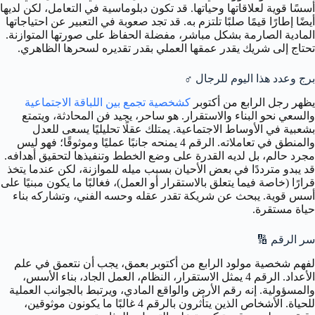
أسسًا قوية لعلاقاتها وحياتها. قد تكون دبلوماسية في التعامل، لكن لديها
أيضًا إطارًا قيمًا صلبًا تلتزم به. قد تجد صعوبة في التعبير عن احتياجاتها
المادية الصارمة بشكل مباشر، مفضلة الحفاظ على صورتها المتوازنة.
تحتاج إلى شريك يقدر عمقها العملي بقدر تقديره لسحرها الظاهري.
برج وعدد هذا اليوم للرجال ♂️
يظهر رجل الرابع من أكتوبر
كشخصية تجمع بين اللباقة الاجتماعية
والسعي نحو البناء والاستقرار. هو ساحر، يجيد فن المحادثة، ويتمتع
بشعبية في الأوساط الاجتماعية. يمتلك عقلًا تحليليًا يسعى للعدل
والمنطق في تعاملاته. الرقم 4 يمنحه جانبًا عمليًا وموثوقًا؛ فهو ليس
مجرد حالم، بل لديه القدرة على وضع الخطط وتنفيذها لتحقيق أهدافه.
قد يبدو مترددًا في بعض الأحيان بسبب ميله للموازنة، لكن عندما يتخذ
قرارًا (خاصة فيما يتعلق بالاستقرار أو العمل)، فغالبًا ما يكون مبنيًا على
أسس قوية. يبحث عن شريكة تقدر عقله وحسه الفني، وتشاركه بناء
حياة مستقرة.
سر الرقم 🔢
لفهم شخصية مولود الرابع من أكتوبر بعمق، يجب أن نتعمق في علم
الأعداد. الرقم 4 يمثل الاستقرار، النظام، العمل الجاد، بناء الأسس،
والمسؤولية. إنه رقم الأرض والواقع المادي، ويرتبط بالجوانب العملية
للحياة. الأشخاص الذين يتأثرون بالرقم 4 غالبًا ما يكونون موثوقين،