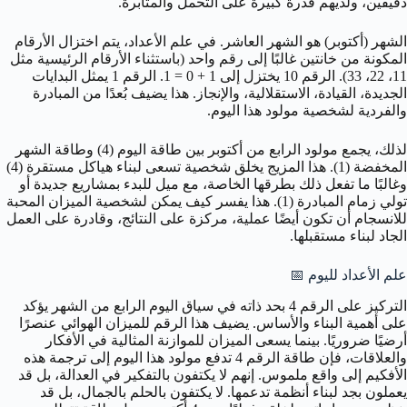
دقيقين، ولديهم قدرة كبيرة على التحمل والمثابرة.
الشهر (أكتوبر) هو الشهر العاشر. في علم الأعداد، يتم اختزال الأرقام
المكونة من خانتين غالبًا إلى رقم واحد (باستثناء الأرقام الرئيسية مثل
11، 22، 33). الرقم 10 يختزل إلى 1 + 0 = 1. الرقم 1 يمثل البدايات
الجديدة، القيادة، الاستقلالية، والإنجاز. هذا يضيف بُعدًا من المبادرة
والفردية لشخصية مولود هذا اليوم.
لذلك، يجمع مولود الرابع من أكتوبر بين طاقة اليوم (4) وطاقة الشهر
المخفضة (1). هذا المزيج يخلق شخصية تسعى لبناء هياكل مستقرة (4)
وغالبًا ما تفعل ذلك بطرقها الخاصة، مع ميل للبدء بمشاريع جديدة أو
تولي زمام المبادرة (1). هذا يفسر كيف يمكن لشخصية الميزان المحبة
للانسجام أن تكون أيضًا عملية، مركزة على النتائج، وقادرة على العمل
الجاد لبناء مستقبلها.
علم الأعداد لليوم 📅
التركيز على الرقم 4 بحد ذاته في سياق اليوم الرابع من الشهر يؤكد
على أهمية البناء والأساس. يضيف هذا الرقم للميزان الهوائي عنصرًا
أرضيًا ضروريًا. بينما يسعى الميزان للموازنة المثالية في الأفكار
والعلاقات، فإن طاقة الرقم 4 تدفع مولود هذا اليوم إلى ترجمة هذه
الأفكيم إلى واقع ملموس. إنهم لا يكتفون بالتفكير في العدالة، بل قد
يعملون بجد لبناء أنظمة تدعمها. لا يكتفون بالحلم بالجمال، بل قد