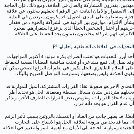
مهذبين، يقدرون المشاركة والعدل في العلاقة. ومع ذلك، فإن الحاجة
إلى الاستقرار والأمان الناتجة عن الرقم 4 تجعلهم يبحثون عن علاقة
جدية ومستقرة على المدى الطويل. قد يكونون مترددين في البداية
بشأن الالتزام، موازنين بين الرغبة في الشراكة والخوف من فقدان
حريتهم أو اختيار الشخص الخطأ الذي يزعزع استقرارهم. بمجرد
الالتزام، فهم شركاء مخلصون يعملون بجد للحفاظ على العلاقة.
التحديات في العلاقات العاطفية وحلولها 🚧
أحد أبرز التحديات هو تجنب الصراع. يكره مولود 4 أكتوبر المواجهات
وقد يميل إلى قمع مشاعره أو تجنب مناقشة القضايا الصعبة للحفاظ
على السلام الظاهري. الحل يكمن في تعلم أن النزاع الصحي يمكن أن
يقوي العلاقة وليس يضعفها، وممارسة التواصل الصريح والبنّاء.
التحدي الآخر هو صعوبة اتخاذ القرارات المشتركة. الميل للموازنة قد
يجعلهم مترددين بشأن مسائل بسيطة ومعقدة. الحل هو تحديد أطر
زمنية لاتخاذ القرارات، وتفويض بعض القرارات للطرف الآخر، وتذكر
أن عدم القرار هو بحد ذاته قرار.
أيضًا، قد يظهر جانب من العناد أو التمسك بالروتين بسبب تأثير الرقم
4، مما قد يحد من مرونة العلاقة. الحل هو الانفتاح على التجارب
الجديدة وموازنة الحاجة إلى الأمان مع أهمية النمو والتغيير في العلاقة.