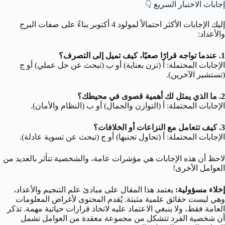
إجابات الاختبار السريع 👇
إليك الإجابات الأكثر احتمالاً لمولود 4 أكتوبر بناءً على صفات البرج
والأعداد:
1. عندما تواجه قرارًا صعبًا، كيف تميل إلى التصرف؟
الإجابات المحتملة: أ (تزن بعناية) أو ب (تبحث عن حل عملي) أو ج
(تستشير الآخرين).
2. ما الذي يمثل لك أهمية قصوى في محيطك؟
الإجابات المحتملة: أ (التوازن والجمال) أو ب (النظام والأمان).
3. كيف تتعامل مع النزاعات أو الخلافات؟
الإجابات المحتملة: أ (تحاول تجنبها) أو ج (تبحث عن تسوية عادلة).
لاحظ أن هذه الإجابات هي مؤشرات عامة، والشخصية تتأثر بالعديد من
العوامل الأخرى!
إخلاء مسؤولية:
يعتمد هذا المقال على مبادئ علم التنجيم والأعداد،
وهي ليست حقائق علمية مثبتة. يُقدم المحتوى لأغراض المعلومات
العامة فقط، ولا ينبغي الاعتماد عليه لاتخاذ قرارات حياتية مهمة. تذكر
أن شخصية الفرد تتشكل من مجموعة معقدة من العوامل تشمل