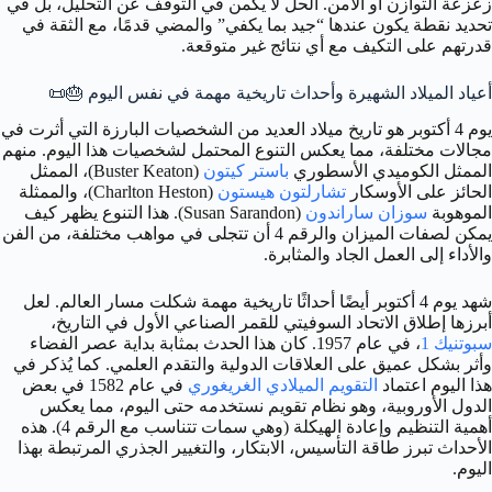
زعزعة التوازن أو الأمن. الحل لا يكمن في التوقف عن التحليل، بل في
تحديد نقطة يكون عندها “جيد بما يكفي” والمضي قدمًا، مع الثقة في
قدرتهم على التكيف مع أي نتائج غير متوقعة.
أعياد الميلاد الشهيرة وأحداث تاريخية مهمة في نفس اليوم 🎂📜
يوم 4 أكتوبر هو تاريخ ميلاد العديد من الشخصيات البارزة التي أثرت في
مجالات مختلفة، مما يعكس التنوع المحتمل لشخصيات هذا اليوم. منهم
الممثل الكوميدي الأسطوري
باستر كيتون
(Buster Keaton)، الممثل
الحائز على الأوسكار
تشارلتون هيستون
(Charlton Heston)، والممثلة
الموهوبة
سوزان ساراندون
(Susan Sarandon). هذا التنوع يظهر كيف
يمكن لصفات الميزان والرقم 4 أن تتجلى في مواهب مختلفة، من الفن
والأداء إلى العمل الجاد والمثابرة.
شهد يوم 4 أكتوبر أيضًا أحداثًا تاريخية مهمة شكلت مسار العالم. لعل
أبرزها إطلاق الاتحاد السوفيتي للقمر الصناعي الأول في التاريخ،
سبوتنيك 1
، في عام 1957. كان هذا الحدث بمثابة بداية عصر الفضاء
وأثر بشكل عميق على العلاقات الدولية والتقدم العلمي. كما يُذكر في
هذا اليوم اعتماد
التقويم الميلادي الغريغوري
في عام 1582 في بعض
الدول الأوروبية، وهو نظام تقويم نستخدمه حتى اليوم، مما يعكس
أهمية التنظيم وإعادة الهيكلة (وهي سمات تتناسب مع الرقم 4). هذه
الأحداث تبرز طاقة التأسيس، الابتكار، والتغيير الجذري المرتبطة بهذا
اليوم.