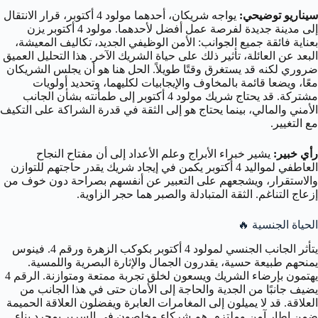
سيناريو توضيحي:
يواجه شريكان، أحدهما مولود 4 أكتوبر، قرار الانتقال
إلى مدينة جديدة لفرصة عمل أفضل لأحدهما. مولود 4 أكتوبر يزن
بعناية فائقة جميع الجوانب: الأمن الوظيفي الجديد، تكاليف المعيشة،
البعد عن العائلة، تأثير ذلك على حياة الشريك الآخر. هذا التحليل العميق
ضروري لكنه قد يستغرق وقتًا طويلاً. الحل هنا هو أن يجلس الشريكان
معًا، ويضعا قائمة بالمخاوف والإيجابيات لكليهما، وتحديد أولويات
مشتركة. قد يحتاج شريك مولود 4 أكتوبر إلى طمأنته بشأن الجانب
الأمني والمالي، بينما يحتاج هو إلى الثقة في قدرة الشراكة على التكيف
مع التغيير.
رأي خبير:
يشير خبراء الأبراج وعلم الأعداد إلى أن مفتاح النجاح
العاطفي لمواليد 4 أكتوبر يكمن في إيجاد شريك يقدر حاجتهم للتوازن
والاستقرار، ويشجعهم على التعبير عن أنفسهم بصراحة دون خوف من
إزعاج التناغم. الثقة المتبادلة والصبر هما حجر الزاوية.
الحياة الجنسية 🔥
يتأثر الجانب الجنسي لمولود 4 أكتوبر بكوكب الزهرة ورقم 4. فينوس
يمنحهم طبيعة حسية، يقدرون الجمال والإثارة البصرية واللمسية.
يهتمون بإرضاء الشريك ويسعون لخلق تجربة ممتعة ومتوازنة. الرقم 4
يضيف جانبًا من الجدية والحاجة إلى الأمان حتى في هذا الجانب من
العلاقة. قد لا يميلون إلى المغامرات العابرة ويفضلون العلاقة الحميمة
ضمن إطار آمن وملتزم. هم شركاء مخلصون في السرير بمجرد بناء