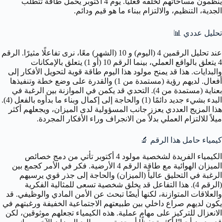
ينظمون مساحاتهم لخلقه فعليًا. يوم 4 أكتوبر يحمل طاقة تتطلب
الجدية، التنظيم، والالتزام ببناء ما هو قيم ودائم.
تحليل عددي 📊
عند تحليل الرقمين 4 (اليوم) و 10 (الشهر) معًا، نرى تفاعلًا مثيرًا. الرقم
4 يتعلق بالواقع العملي، بينما الرقم 10 (أو 1) يتعلق بالإمكانات
والبدايات. هذا قد يمنح مولود هذا اليوم طاقة قوية لتحويل الأفكار إلى
أفعال. لديهم رؤية (مستمدة من 1) والقدرة على وضع خطة وتنفيذها
بعناية (مستمدة من 4). التحدي قد يكمن في الموازنة بين الرغبة في
البدء بشيء جديد دائمًا (1) والحاجة إلى إكمال وبناء ما بدأوه بالفعل (4).
هذا المزيج العددي يعزز جانب المسؤولية لدى الميزان، ويجعلهم أكثر
ميلاً للالتزام العملي بدلاً من الانجراف وراء الأفكار المجردة.
كيمياء حامل هذا الرقم 🔬
الكيمياء الفريدة لشخصية مولود 4 أكتوبر تأتي من دمج خصائص
الميزان الهوائية مع طاقة الرقم 4 الأرضية. فكر في الأمر كجمع بين
الرغبة في التحليق عالياً (الميزان) والحاجة إلى جذر قوي يرسيهم
(الرقم 4). هذا التفاعل قد يخلق شخصية تسعى للمثالية الفكرية
والعلاقات المتوازنة، لكنها أيضًا تبحث عن الأمن المادي والوظيفي. قد
يكون لديهم صراع داخلي بين طبيعتهم الاجتماعية الخفيفة ورغبتهم في
الانعزال للتركيز على مهام عملية. هذه الكيمياء تجعلهم موثوقين، لكن