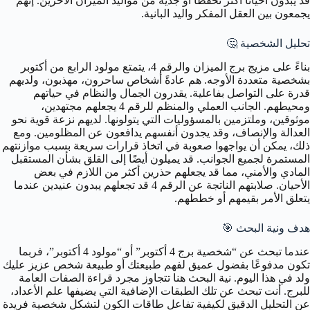
قد يبدون أحيانًا أكثر تحفظًا أو جدية من مواليد الميزان الآخرين. إنهم
يجمعون بين العقل المفكر واليد البانية.
تحليل الشخصية 🤔
بناءً على مزيج برج الميزان والرقم 4، يتمتع مولود الرابع من أكتوبر
بشخصية متعددة الأوجه. هم عادةً أشخاص ساحرون، مهذبون، ولديهم
قدرة على التواصل بفاعلية. يقدرون الجمال والنظام في حياتهم
ومحيطهم. الجانب العملي والمنظم للرقم 4 يجعلهم مجتهدين،
موثوقين، وملتزمين بالمسؤوليات التي يتولونها. لديهم نزعة قوية نحو
العدالة والإنصاف، وقد يجدون أنفسهم يدافعون عن المظلومين. ومع
ذلك، يمكن أن يواجهوا صعوبة في اتخاذ قرارات سريعة بسبب موازنتهم
المستمرة لجميع الجوانب. قد يميلون أيضًا إلى القلق بشأن المستقبل
المادي والأمني، مما قد يجعلهم حذرين أكثر من اللازم في بعض
الأحيان. صلابتهم الناتجة عن الرقم 4 قد تجعلهم يبدون عنيدين عندما
يتعلق الأمر بقيمهم أو خططهم.
هدف ونية البحث 🎯
عندما تبحث عن “شخصية برج 4 أكتوبر” أو “مولود 4 أكتوبر”، فربما
تكون مدفوعًا بفضول عميق لفهم طبيعتك أو طبيعة شخص عزيز عليك
ولد في هذا اليوم. نية البحث هنا تتجاوز مجرد قراءة الصفات العامة
للبرج. أنت تبحث عن تلك الطبقات الإضافية التي يضيفها علم الأعداد،
عن التحليل الدقيق لكيفية تفاعل طاقات الكون لتشكل شخصية فريدة