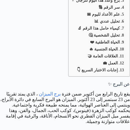
برج وعدد هذا اليوم للرجال ♂️
سر الرقم 🔢
علم الأعداد لليوم 📅
تحليل عددي 📊
كيمياء حامل هذا الرقم 🔬
تحليل الشخصية 🤔
الحياة العاطفية ❤️
الحياة الجنسية 🔥
العلاقات العامة 🤝
العمل 💼
إجابات الاختبار السريع 👇
عن البرج ✨
يقع تاريخ الرابع من أكتوبر ضمن فترة
برج الميزان
، الذي يمتد تقريبًا
من 23 سبتمبر إلى 23 أكتوبر. الميزان هو البرج السابع في دائرة الأبراج،
وينتمي إلى العناصر الهوائية، مما يمنحه طبيعة فكرية واجتماعية.
يحكمه كوكب الزهرة (فينوس)، كوكب الحب، الجمال، والفن، وهذا
يفسر ميل الميزان الفطري نحو الانسجام، الأناقة، والرغبة في إقامة
علاقات متوازنة وجميلة.