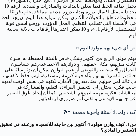
الاستقرار، البناء، والواقعية. كما أن الرقم 1 (ناتج اختزال الشهر 10)
يحمل طاقة الحظ فيما يتعلق بالبدايات والمبادرات والقيادة. الرقم 10
بحد ذاته يمثل اكتمال دورة وبداية دورة جديدة، مما قد يجلب فرصًا
محظوظة تتعلق بالتحولات الكبرى. يمكن لمولود هذا اليوم أن يجد الحظ
في الأنشطة التي تتطلب التنظيم، العمل الدؤوب، ووضع أسس قوية
للمستقبل. الأرقام 1، 4، و 10 يمكن اعتبارها أرقامًا ذات دلالة إيجابية
لهم.
عن أي شيء يهم مولود اليوم ✨
يهتم مولود الرابع من أكتوبر بشكل خاص بالبيئة المحيطة به، سواء
كانت منزلهم، مكان عملهم، أو دوائرهم الاجتماعية. هم حساسون
للجمال والانسجام، والفوضى أو عدم التوازن يمكن أن يؤثر سلبًا على
حالتهم النفسية. يهمهم بناء حياة كريمة ومستقرة، ليس فقط لأنفسهم
بل غالبًا لمن حولهم أيضًا. يقدرون الأمان، لكنهم في نفس الوقت لديهم
جانب فكري يحتاج إلى التحفيز. القراءة، التعلم، والمشاركة في
مناقشات فكرية مهمة لنموهم الشخصي. كما أن إيجاد طرق للتعبير
عن جانبهم الإبداعي والفني أمر ضروري لرفاهيتهم.
كيف ولماذا: أسئلة وأجوبة معمقة 🤔❓
س1: كيف يوازن مولود 4 أكتوبر بين حاجته للانسجام ورغبته في تحقيق
الاستقرار المادي؟