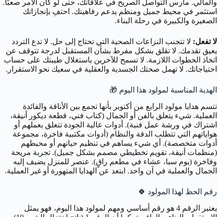
والمالي. مارس التواصل الصريح في علاقاتك، حتى لو كان الأمر صعبًا.
استثمر في محيط جميل ومنظم يدعم رفاهيتك. احتفِ بإنجازاتك
الصغيرة والكبيرة في رحلة البناء.
لا تفعل:
لا تتجنب النزاعات الصحية التي تحتاج إلى حل. لا تدع التردد
يعيق تقدمك. لا تقلق بشكل مفرط بشأن المستقبل لدرجة تتوقف عن
اتخاذ الخطوات اللازمة. لا تسمح للآخرين باستغلال طيبتك على حساب
احتياجاتك. لا تهمل صحتك الجسدية والعقلية في سعيك نحو الاستقرار.
الهدية المناسبة لمولود هذا اليوم 🎁
تتسم هدايا مولود الرابع من أكتوبر بأنها تجمع بين الأناقة والفائدة
العملية. شيء يتعلق بالفن أو الجمال (كتاب فني، قطعة ديكور أنيقة،
اشتراك في ورشة عمل فنية). أدوات عالية الجودة تتعلق بعملهم أو
هواياتهم التي تتطلب الدقة والنظام (أدوات مكتبية فاخرة، مجموعة
أدوات متخصصة). أي شيء يساهم في تنظيم حياتهم أو محيطهم
(منظمات أنيقة، تقويم تخطيطي مصمم بشكل جميل). تجربة مريحة
وفاخرة (يوم سبا، عشاء في مطعم راقٍ). عنصر للمنزل يضيف إليه
الجمال والعملية في آن واحد. ابتعد عن الهدايا المتهورة أو غير العملية.
رقم الحظ لهذا المولود 🍀
يعتبر الرقم 4 هو رقم أساسي ومهم لمولود هذا اليوم، فهو يمثل