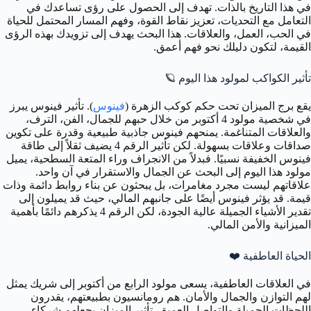
في هذا التاريخ بالذات. تهدف إلى الحصول على رؤى تساعدك في
التعامل مع التحديات، تعزيز نقاط القوة، وفهم المسار المحتمل للحياة
في الحب، العمل، والعلاقات. هذا البحث يهدف إلى تزويدك بهذه الرؤى
القيمة، لتكون دليلك نحو فهم أعمق.
تأثير الكواكب لمولود هذا اليوم 🪐
يقع برج الميزان تحت حكم كوكب الزهرة (
فينوس
). تأثير فينوس يبرز
في شخصية مولود 4 أكتوبر من خلال حبهم للجمال، الفن، الترف،
والعلاقات المتناغمة. يمنحهم فينوس جاذبية طبيعية وقدرة على تكوين
صداقات وعلاقات بسهولة. لكن تأثير الرقم 4 يضيف ثقلاً إلى طاقة
فينوس الخفيفة نسبيًا. فبدلاً من الانجراف وراء المتعة السطحية، يميل
مولود هذا اليوم إلى البحث عن الجمال والاستقرار في آن واحد.
علاقاتهم ليست مجرد مغامرات، بل يبحثون عن بناء روابط دائمة وذات
قيمة. قد يؤثر فينوس أيضًا على جانبهم المالي، حيث قد يميلون إلى
تقدير الأشياء الجميلة عالية الجودة، لكن الرقم 4 يذكرهم دائمًا بأهمية
الميزانية والأمن المالي.
الحياة العاطفية ❤️
في العلاقات العاطفية، يسعى مولود الرابع من أكتوبر إلى شريك يمثل
لهم التوازن والجمال والأمان. هم رومانسيون بطبيعتهم، يقدرون
اللحظات الجميلة والتواصل العميق. تأثير الميزان يجعلهم شركاء