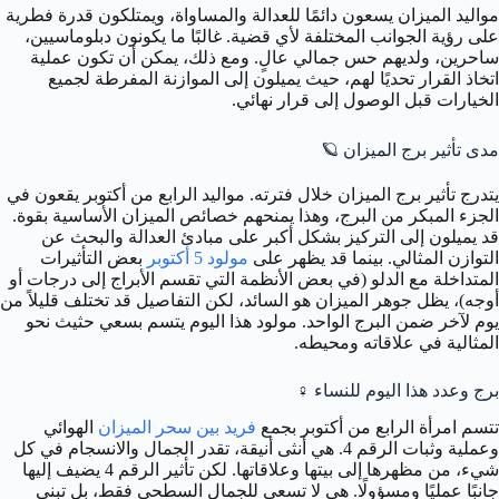
مواليد الميزان يسعون دائمًا للعدالة والمساواة، ويمتلكون قدرة فطرية
على رؤية الجوانب المختلفة لأي قضية. غالبًا ما يكونون دبلوماسيين،
ساحرين، ولديهم حس جمالي عالٍ. ومع ذلك، يمكن أن تكون عملية
اتخاذ القرار تحديًا لهم، حيث يميلون إلى الموازنة المفرطة لجميع
الخيارات قبل الوصول إلى قرار نهائي.
مدى تأثير برج الميزان 🪐
يتدرج تأثير برج الميزان خلال فترته. مواليد الرابع من أكتوبر يقعون في
الجزء المبكر من البرج، وهذا يمنحهم خصائص الميزان الأساسية بقوة.
قد يميلون إلى التركيز بشكل أكبر على مبادئ العدالة والبحث عن
التوازن المثالي. بينما قد يظهر على
مولود 5 أكتوبر
بعض التأثيرات
المتداخلة مع الدلو (في بعض الأنظمة التي تقسم الأبراج إلى درجات أو
أوجه)، يظل جوهر الميزان هو السائد، لكن التفاصيل قد تختلف قليلاً من
يوم لآخر ضمن البرج الواحد. مولود هذا اليوم يتسم بسعي حثيث نحو
المثالية في علاقاته ومحيطه.
برج وعدد هذا اليوم للنساء ♀️
تتسم امرأة الرابع من أكتوبر بجمع
فريد بين سحر الميزان
الهوائي
وعملية وثبات الرقم 4. هي أنثى أنيقة، تقدر الجمال والانسجام في كل
شيء، من مظهرها إلى بيتها وعلاقاتها. لكن تأثير الرقم 4 يضيف إليها
جانبًا عمليًا ومسؤولًا. هي لا تسعى للجمال السطحي فقط، بل تبني