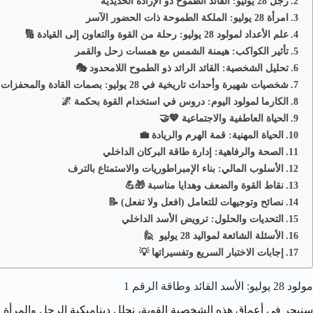
رجل 28 يوليو: القائد الطموح ذو الإرادة الحديدية
امرأة 28 يوليو: الملكة الطموحة ذات الحضور الآسر
علم الأعداد لمولود 28 يوليو: رحلة من القوة والتعاون إلى القيادة 🔢
تأثير الكواكب: هيمنة الشمس مع همسات زحل والقمر
تحليل الشخصية: القائد الرائد ذو الطموح اللامحدود 🎭
شخصيات شهيرة وأحداث تاريخية في 28 يوليو: بصمات القادة والمحفزات
الكارما لمولود اليوم: دروس في استخدام القوة بحكمة 🌌
الحياة العاطفية والاجتماعية 💖🤝
الحياة المهنية: قمة الهرم والريادة 💼
الصحة والرفاهية: إدارة طاقة البركان الداخلي
الأسلوب المالي: بناء الإمبراطوريات والاستمتاع بالترف
نقاط القوة والضعف وهدايا مناسبة 🎁💪
نصائح وتوجيهات للتعامل (افعل ولا تفعل) 📝
التحديات والحلول: ترويض الأسد الداخلي
الأسئلة الشائعة لمواليد 28 يوليو 🙋
إجابات الاختبار السريع وتفسيراتها 💡
مولود 28 يوليو: الأسد القائد وطاقة الرقم 1