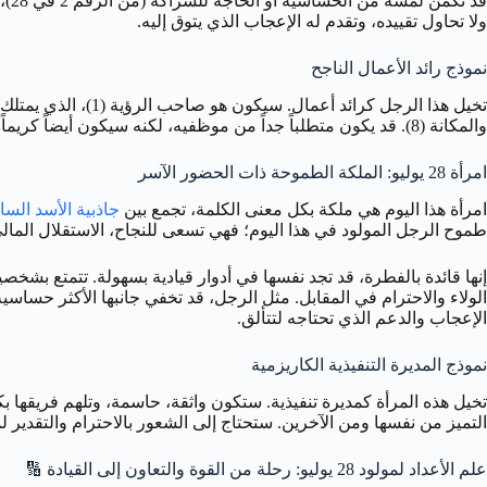
قد تكمن لمسة من الحساسية أو الحاجة للشراكة (من الرقم 2 في 28)، لكنه قد يجد صعوبة في التعبير عنها أو حتى الاعتراف بها، مفضلاً إظهار القوة والاستقلال (1). يبحث عن
ولا تحاول تقييده، وتقدم له الإعجاب الذي يتوق إليه.
نموذج رائد الأعمال الناجح
والمكانة (8). قد يكون متطلباً جداً من موظفيه، لكنه سيكون أيضاً كريماً ومكافئاً عند تحقيق النجاح.
امرأة 28 يوليو: الملكة الطموحة ذات الحضور الآسر
امرأة هذا اليوم هي ملكة بكل معنى الكلمة، تجمع بين
جاذبية الأسد السا
طموح الرجل المولود في هذا اليوم؛ فهي تسعى للنجاح، الاستقلال المالي، وت
إنها قائدة بالفطرة، قد تجد نفسها في أدوار قيادية بسهولة. تتمتع بشخصي
الإعجاب والدعم الذي تحتاجه لتتألق.
نموذج المديرة التنفيذية الكاريزمية
التميز من نفسها ومن الآخرين. ستحتاج إلى الشعور بالاحترام والتقدير لمك
علم الأعداد لمولود 28 يوليو: رحلة من القوة والتعاون إلى القيادة 🔢