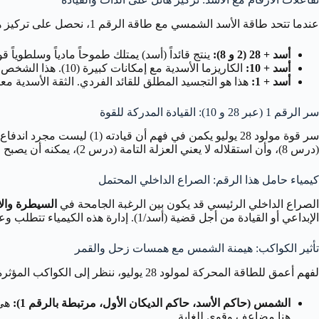
عندما تتحد طاقة الأسد الشمسي مع طاقة الرقم 1، نحصل على تركيز هائل على الذات، القيادة، والطموح:
أسد + 28 (2 و 8):
ينتج قائداً (أسد) يمتلك طموحاً مادياً وسلطوياً قوياً (8) ولكنه قد يحتاج إلى تعلم كيفية التعاون أو مراعاة مشاعر الآخرين (2) لتحقيق أهدافه بش
أسد + 10:
الكاريزما الأسدية مع إمكانات كبيرة (10). هذا الشخص لديه القدرة على تحقيق نجاح كبير وقيادة مشاريع هامة، ولكنه قد يمر بدورات صعود وهبوط.
أسد + 1:
هذا هو التجسيد المطلق للقائد الفردي. الثقة الأسدية معززة بالاستقلالية والطموح (1). إنه الشخص الذي لا ينتظر أحداً، يبادر، ويقو
سر الرقم 1 (عبر 28 و 10): القيادة المدركة للقوة
(درس 8)، وأن استقلاله لا يعني العزلة التامة (درس 2)، يمكنه أن يصبح قائداً ملهماً ومؤثراً بحق، قادراً على تحقيق إمكاناته الكاملة (درس 10).
كيمياء حامل هذا الرقم: الصراع الداخلي المحتمل
الصراع الداخلي الرئيسي قد يكون بين الرغبة الجامحة في
السيطرة والاس
الإبداعي أو القيادة من أجل قضية (أسد/1). إدارة هذه الكيمياء تتطلب وعياً ذاتياً عالياً وقدرة على توجيه هذه الطاقات القوية نحو أهداف بنّاءة.
تأثير الكواكب: هيمنة الشمس مع همسات زحل والقمر
لفهم أعمق للطاقة المحركة لمولود 28 يوليو، ننظر إلى الكواكب المؤثرة:
الشمس (حاكم الأسد، حاكم الديكان الأول، مرتبطة بالرقم 1):
هي 
هنا مضاعف وقوي للغاية.