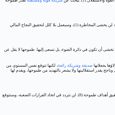
شريكة قوية ومستقلة
تقدر طموحه
تخيل هذا الرجل كرائد أعمال. سيكون هو صاحب الرؤية (1)، الذي يمتلك الدافع لتحويلها إلى واقع ملموس (8)، ويقود فريقه بحماس وثقة (الأسد). لن يخشى المخاطرة (1)، وسيعمل بلا كلل لتحقيق النجاح المالي
ر لافت. لا تخشى أن تكون في دائرة الضوء، بل تسعى إليها. طموحها لا يقل عن
اؤها يجعلانها
صديقة وشريكة رائعة
، لكنها تتوقع نفس المستوى من
ة من القوة والاستقلال. تبحث عن شريك قوي وناجح يقدر استقلاليتها ولا يشعر بالتهديد من طموحها، ويقدم لها
تخيل هذه المرأة كمديرة تنفيذية. ستكون واثقة، حاسمة، وتلهم فريقها بكاريزماتها (الأسد/1). ستكون لديها رؤية واضحة للمستقبل وستسعى لتحقيق أهداف طموحة (8). لن تتردد في اتخاذ القرارات الصعبة، وستتوقع