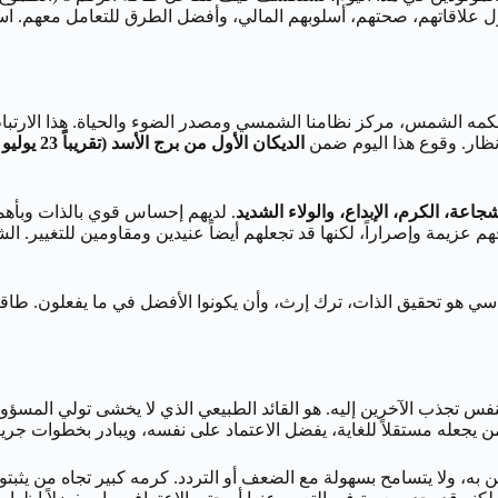
رؤى حول علاقاتهم، صحتهم، أسلوبهم المالي، وأفضل الطرق للتعامل معهم
 تحكمه الشمس، مركز نظامنا الشمسي ومصدر الضوء والحياة. هذا الارتب
أنظار. وقوع هذا اليوم ضمن
الديكان الأول من برج الأسد (تقريباً 23 يوليو – 1 أغسطس)
جاعة، الكرم، الإبداع، والولاء الشديد
. لديهم إحساس قوي بالذات وبأهمي
تمنحهم عزيمة وإصراراً، لكنها قد تجعلهم أيضاً عنيدين ومقاومين للت
اسي هو تحقيق الذات، ترك إرث، وأن يكونوا الأفضل في ما يفعلون. طاقتهم
ه، ولا يتسامح بسهولة مع الضعف أو التردد. كرمه كبير تجاه من يثبتون و