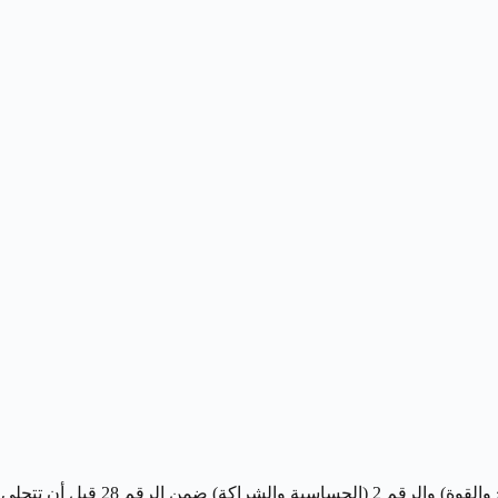
سنبحر في أعماق هذه الشخصية القوية، نحلل ديناميكية الرجل والمرأة المولودين في هذا اليوم، نستكشف كيف تتفاعل طاقة الرقم 8 (الطموح والقوة) والرقم 2 (الحساسية والشراكة) ضمن الرقم 28 قبل أن تتجلى