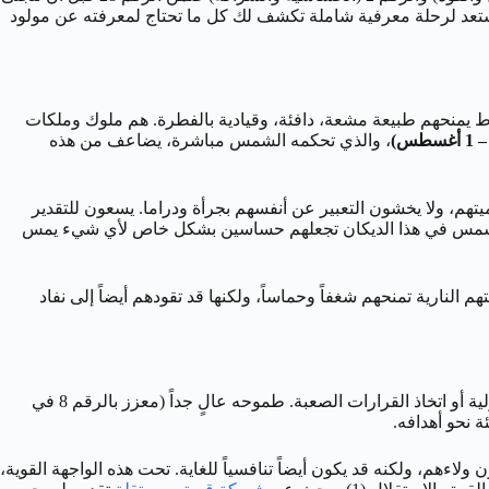
. استعد لرحلة معرفية شاملة تكشف لك كل ما تحتاج لمعرفته عن مولود
اط يمنحهم طبيعة مشعة، دافئة، وقيادية بالفطرة. هم ملوك وملكات
، والذي تحكمه الشمس مباشرة، يضاعف من هذه
تهم، ولا يخشون التعبير عن أنفسهم بجرأة ودراما. يسعون للتقدير
غيير. الشمس في هذا الديكان تجعلهم حساسين بشكل خاص لأي شيء يمس
 النارية تمنحهم شغفاً وحماساً، ولكنها قد تقودهم أيضاً إلى نفاد
رجل هذا اليوم هو تجسيد للقوة والعزيمة. إنه يمتلك حضوراً قوياً وثقة بالنفس تجذب الآخرين إليه. هو القائد الطبيعي الذي لا يخشى تولي المسؤولية أو اتخاذ القرارات الصعبة. طموحه عالٍ جداً (معزز بالرقم 8 في
لاءهم، ولكنه قد يكون أيضاً تنافسياً للغاية. تحت هذه الواجهة القوية،