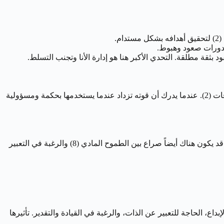
سر قوة مولود 28 يوليو يكمن في فهم أن قيادته (1) ليست مجرد اندفاع أعمى، بل هي نتاج رحلة تتضمن فهم ديناميكيات القوة (8) وأهمية العلاقات (2). عندما يدرك أن قوته تزداد عندما يستخدمها بحكمة ومسؤولية
. قد يكون هناك أيضاً صراع بين الطموح المادي (8) والرغبة في التعبير
إبداع، الحاجة للتعبير عن الذات، والرغبة في القيادة والتقدير. تأثيرها