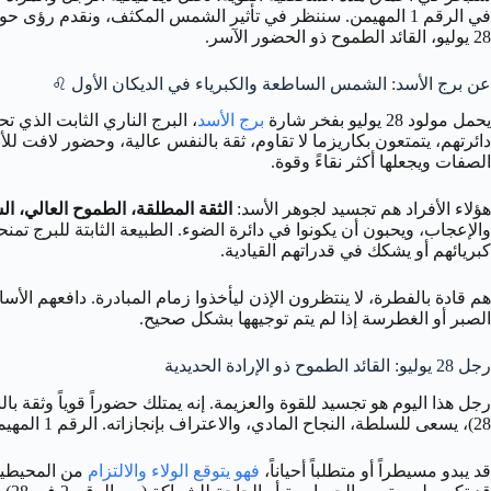
في الرقم 1 المهيمن. سننظر في تأثير الشمس المكثف، ونقدم 
28 يوليو، القائد الطموح ذو الحضور الآسر.
عن برج الأسد: الشمس الساطعة والكبرياء في الديكان الأول ♌
يحمل مولود 28 يوليو بفخر شارة
برج الأسد
، البرج الناري الثابت الذي
دائرتهم، يتمتعون بكاريزما لا تقاوم، ثقة بالنفس عالية، وحضور لافت لل
الصفات ويجعلها أكثر نقاءً وقوة.
هؤلاء الأفراد هم تجسيد لجوهر الأسد:
الثقة المطلقة، الطموح العالي، الش
والإعجاب، ويحبون أن يكونوا في دائرة الضوء. الطبيعة الثابتة للبرج 
كبريائهم أو يشكك في قدراتهم القيادية.
هم قادة بالفطرة، لا ينتظرون الإذن ليأخذوا زمام المبادرة. دافعهم الأس
الصبر أو الغطرسة إذا لم يتم توجيهها بشكل صحيح.
رجل 28 يوليو: القائد الطموح ذو الإرادة الحديدية
28)، يسعى للسلطة، النجاح المادي، والاعتراف بإنجازاته. الرقم 1 المهيمن يجعله مستقلاً للغاية، يفضل الاعتماد على نفسه، ويبادر بخطوات جريئة نحو أهدافه.
قد يبدو مسيطراً أو متطلباً أحياناً،
فهو يتوقع الولاء والالتزام
من المحيطين ب