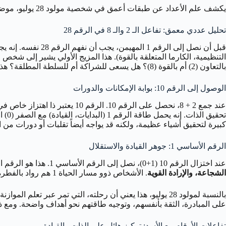
يكشف علم الأعداد عن طبقات أعمق في شخصية مولود 28 يوليو، موضحاً الرحلة الداخلية التي تشكل دافعه الأساسي نحو القيادة والاستقلال. المفتاح هنا هو الرقم 28، الذي يختزل إلى 1.
تحليل عددي معمق: تفاعل الـ 2 والـ 8 في الرقم 28
بالتعاون (2) أم بالقوة (8)؟ هل يسعى للشراكة أم للسلطة المطلقة؟ هذه الازدواجية هي جزء من الدرس الذي يحمله الرقم 28.
الوصول إلى الرقم 10: بوابة الإمكانات والدورات
عند جمع 2 + 8، نحصل على الرقم 
كبيرة لتحقيق أشياء عظيمة، ولكنه قد يواجه أيضاً تقلبات أو دورات من 
الرقم الأساسي 1: جوهر القيادة والاستقلال
عند اختزال الرقم 10 (1+0)، نصل إلى الرقم الأساسي 1. هذا هو الرقم الذي يمثل جوهر شخصية مولود 28 يوليو ومسار حياته الرئيسي. الرقم 1 هو رقم
الشجاعة، والإرادة القوية
. الأشخاص ذوو مسار الحياة 1 هم رواد بالفطرة، مبادرون، ولا يخشون السير في طريق لم يسلكه أحد من قبل. دافعهم الأساسي هو إثبات ذواتهم، تحقيق الاستقلال، وقيادة الآخرين.
على المبادرة، الثقة بأنفسهم، وتوجيه طاقتهم نحو أهداف واضحة. ومع ذلك، فإن ال
تفاعلات الأرقام مع الأسد: تركيز هائل على الذات والقيادة