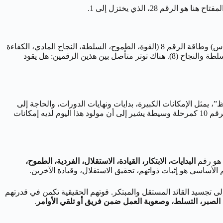
قبل أن نصل إلى الرقم 1 المهيمن، يجب أن نفهم الرقم 28 نفسه. إنه يجمع بين طاقة الرقم 2 (الدبلوماسية، التعاون، الشراكة، الحساسية، الحدس) وطاقة الرقم 8 (القوة، الطموح، السلطة، النجاح المادي، الكفاءة
التنظيمية، الكارما المتعلقة بالقوة). هذا المزيج الأولي يشير إلى شخص لديه القدرة على العمل مع الآخرين (2) ولكنه مدفوع بقوة نحو تحقيق السلطة والنجاح (8). هناك توتر متأصل بين هذين الرقمين: هل يقود
ة الدوارة” أو “الحظ”، يمثل الإمكانات الكبيرة، بدايات ونهايات الدورات، والحاجة إلى
تحقيق الذات. إنه يحمل طاقة الرقم 1 (البدايات، القيادة) مع الصفر (0) الذي يمثل الإمكانات اللانهائية أو الفراغ الكوني الذي يمكن ملؤه. وجود الرقم 10 كمرحلة وسيطة يشير إلى أن مولود هذا اليوم لديه إمكانات
البدايات، الابتكار، القيادة، الاستقلال، الفردية، الطموح،
لتي تمر عبر تعلم الموازنة بين التعاون (2) والسلطة (8) وتحقيق الإمكانات (10)، تهدف في النهاية إلى تجسيد القائد المستقل والمبتكر. قوتهم الحقيقية تكمن في قدرتهم
اد الصبر، التسلط، وصعوبة العمل ضمن فريق أو تلقي الأوامر
.