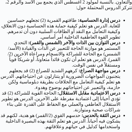
والتعاون. بالنسبة لمولود 2 أغسطس الذي يجمع بين الأسد والرقم 2،
تتركز الدروس المحتملة حول:
درس إدارة الحساسية:
طاقتهم القمرية (2) تجعلهم حساسين
للغاية. الدرس هو تعلم كيفية حماية هذه الحساسية دون الانغلاق،
وكيفية التعامل مع النقد أو الطاقات السلبية دون أن تدمرهم.
تطوير القوة العاطفية الداخلية أمر أساسي.
درس التوازن بين الذات والآخر (الشمس والقمر):
التحدي
المستمر هو موازنة الحاجة للتعبير عن الذات والقيادة (الأسد/
الشمس) مع الحاجة للشراكة والانسجام ومراعاة الآخرين (2/
القمر). الدرس هو تعلم أن تكون قائداً متعاوناً، أو شريكاً قوياً
ومستقلاً في نفس الوقت.
درس مواجهة الصراع:
كرههم الشديد للصراع (2) قد يجعلهم
يتجنبون المواجهات الضرورية أو يتنازلون عن احتياجاتهم. الدرس
هو تعلم كيفية التعامل مع الخلافات بطريقة دبلوماسية ولكن
حازمة، والتعبير عن احتياجاتهم بوضوح وهدوء.
درس الاعتمادية مقابل الاستقلال:
الحاجة القوية للشراكة (2) قد
تؤدي أحياناً إلى اعتمادية مفرطة على الآخرين. الدرس هو تطوير
الاستقلال العاطفي والعملي مع الحفاظ على القدرة على بناء
شراكات صحية ومتوازنة.
درس الثقة بالحدس:
حدسهم القوي (2/القمر) هو هدية، لكنهم قد
يشكون فيه أحياناً. الدرس هو تعلم الثقة بهذه البصيرة الداخلية
واستخدامها كدليل في حياتهم وعلاقاتهم.