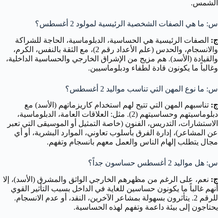
الشمس.
س: ما هي الصفات الشخصية الرئيسية لمولود 2 أغسطس؟
ج:
الصفات الرئيسية هي الحساسية، الدبلوماسية، الحاجة للشراكة
والانسجام، والحدس (علم الأعداد رقم 2)، مع الثقة بالنفس، الكرم،
والقيادة (الأسد). هم مزيج من الإشراق الخارجي والحساسية الداخلية،
وغالباً ما يكونون قادة لطفاء ودبلوماسيين.
س: ما نوع المهن التي تناسب مواليد 2 أغسطس؟
ج:
تناسبهم المهن التي تتيح لهم استخدام كاريزماتهم (الأسد) مع
دبلوماسيتهم وحساسيتهم (2). مثل: العلاقات العامة، الدبلوماسية،
الاستشارات، التدريس، الفنون (خاصة التمثيل أو الموسيقى التي تعبر
عن المشاعر)، إدارة الفرق بأسلوب تعاوني، الموارد البشرية، أو أي
مجال يتطلب إلهام الناس والعمل معهم بانسجام وتفهم.
س: هل مواليد 2 أغسطس حساسون جداً؟
ج:
نعم، على الرغم من مظهرهم الخارجي الواثق والمشرق (الأسد)، إلا
أنهم غالباً ما يكونون حساسين للغاية في الداخل بسبب التأثير القوي
للرقم 2. يتأثرون بسهولة بمشاعر الآخرين، النقد، أو عدم الانسجام.
يحتاجون إلى بيئة داعمة وتفهم لهذه الحساسية.