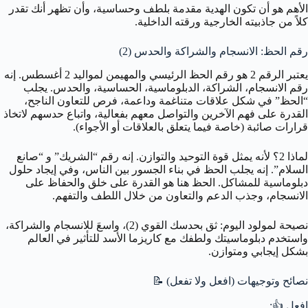
الأهم هو أن تكون الهدية مقدمة بلطف وحساسية، وأن تظهر أنك تقدر
كلاً من جاذبيته الخارجية ورقته الداخلية.
رقم الحظ: الانسجام والشراكة والحدس (2)
يعتبر الرقم 2 هو رقم الحظ الرئيسي والمهيمن لمواليد 2 أغسطس. إنه
رقم الانسجام، الشراكة، الدبلوماسية، الحساسية، والحدس. يجلب
“الحظ” في شكل علاقات متناغمة وداعمة، فرص للتعاون الناجح،
القدرة على فهم الآخرين والتواصل معهم بفعالية، واتباع حدسهم لاتخاذ
قرارات صائبة (خاصة فيما يتعلق بالعلاقات أو الأجواء).
لماذا 2؟ لأنه يمثل قوة التوحيد والتوازن. إنه رقم “الشريك” و “صانع
السلام”. إنه يجلب الحظ في بناء الجسور بين الناس، وفي إيجاد حلول
دبلوماسية للمشاكل. الحظ هنا هو القدرة على خلق والحفاظ على
الانسجام، وجذب الدعم والتعاون من خلال اللطف والتفهم.
نصيحة لمولود اليوم: ثق بحدسك القوي (2)، واسعَ للانسجام والشراكة،
واستخدم دبلوماسيتك ولطفك مع كاريزما الأسد للتأثير في العالم
بشكل إيجابي ومتوازن.
نصائح وتوجيهات (افعل ولا تفعل) 📝
افعل 👍: