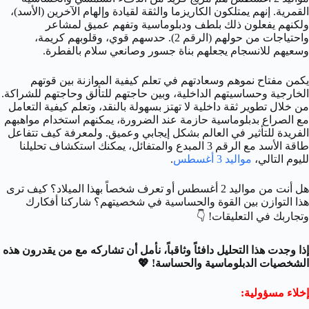
القمرية. إنهم يمتلكون الكاريزما والثقة لقيادة وإلهام الآخرين (الأسد)،
ولكنهم يفعلون ذلك بلطف ودبلوماسية وتفهم عميق لمشاعر
واحتياجات من حولهم (الرقم 2). حدسهم قوي، وقلوبهم كريمة،
وسعيهم للانسجام يجعلهم بناة جسور وصانعي سلام بالفطرة.
يكمن مفتاح نموهم وسعادتهم في تعلم كيفية الموازنة بين قوتهم
الخارجية وحساسيتهم الداخلية، وبين حاجتهم للتألق وحاجتهم للشراكة.
من خلال تطوير ثقة داخلية لا تهتز بسهولة بالنقد، وتعلم كيفية التعامل
مع الصراع بدبلوماسية حازمة عند الضرورة، يمكنهم استخدام مواهبهم
الفريدة للتأثير في العالم بشكل إيجابي وعميق. ولمعرفة كيف تتفاعل
طاقة الأسد مع الرقم 3 المبدع والمتفائل، يمكنك استكشاف تحليلنا
لليوم التالي،
مواليد 3 أغسطس
.
هل أنت من مواليد 2 أغسطس أو تعرف شخصاً بهذا الميلاد؟ كيف ترى
هذا التوازن بين القوة والحساسية في شخصيتهم؟ شاركنا أفكارك
وتجاربك في التعليقات! 👇
إذا وجدت هذا التحليل دافئاً وثاقباً، نأمل أن تشاركه مع من يقدرون هذه
الشخصيات الدبلوماسية والحساسة! 💖
إخلاء مسؤولية: