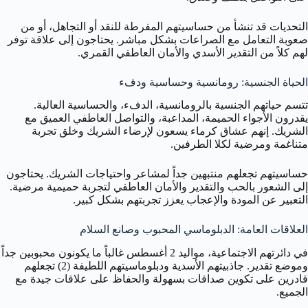
التحديات قد تنشأ من حساسيتهم المفرطة للنقد أو التجاهل، أو من
صعوبة التعامل مع الصراعات بشكل مباشر. يحتاجون إلى علاقة توفر
لهم كلاً من التقدير الأسدي والأمان العاطفي القمري.
الحياة الجنسية: رومانسية وحساسية ودفء
تتسم حياتهم الجنسية بالرومانسية، الدفء، والحساسية العالية.
يقدرون الأجواء الحميمة، المداعبة، والتواصل العاطفي العميق مع
الشريك. إنهم عشاق كرماء يسعون لإرضاء الشريك وخلق تجربة
متناغمة ومرضية لكلا الطرفين.
حساسيتهم تجعلهم منتبهين جداً لمشاعر واحتياجات الشريك. يحتاجون
إلى الشعور بالحب والتقدير والأمان العاطفي لتجربة حميمية مرضية.
التعبير عن المودة والإعجاب يعزز تجربتهم بشكل كبير.
العلاقات العامة: الدبلوماسي المحبوب وصانع السلام
في دائرتهم الاجتماعية، مواليد 2 أغسطس غالباً ما يكونون محبوبين جداً
وموضع تقدير. جاذبيتهم الأسدية ودبلوماسيتهم اللطيفة (2) تجعلهم
قادرين على تكوين صداقات بسهولة والحفاظ على علاقات جيدة مع
الجميع.