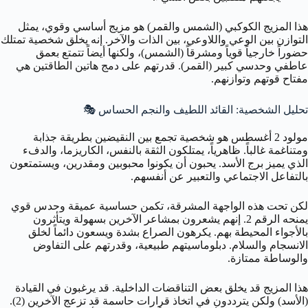
هذا المزيج الكوكبي (الشمس والقمر) هو مزيج أساسي وقوي، يمثل
التوازن بين الوعي واللاوعي، بين الذات والآخر. إنه يخلق شخصية تمتلك
حضوراً خارجياً قوياً ومشرقاً (الشمس)، ولكنها أيضاً تتمتع بعمق
عاطفي وحدسي كبير (القمر). قدرتهم على دمج هاتين الطاقتين هي
مفتاح قوتهم وتوازنهم.
تحليل الشخصية: القائد اللطيف والنجم الحساس 🎭
مولود 2 أغسطس هو شخصية تجمع بين النقيضين بطريقة جذابة
ومتناغمة غالباً. ظاهرياً، يمتلكون الثقة بالنفس، الكاريزما، والدفء
الذي يميز برج الأسد. يحبون أن يكونوا محبوبين ومقدرين، ويستمتعون
بالتفاعل الاجتماعي والتعبير عن أنفسهم.
لكن تحت هذه الواجهة المشرقة، تكمن حساسية عميقة وحدس قوي
يمنحه الرقم 2. إنهم يشعرون بمشاعر الآخرين بسهولة ويتأثرون
بالأجواء المحيطة بهم. يكرهون الصراع بشدة ويسعون دائماً لخلق
الانسجام والسلام. دبلوماسيتهم طبيعية، وقدرتهم على التفاوض
والوساطة ممتازة.
هذا المزيج قد يخلق بعض التناقضات الداخلية. قد يرغبون في القيادة
(الأسد) ولكن يترددون في اتخاذ قرارات حاسمة قد تزعج الآخرين (2).