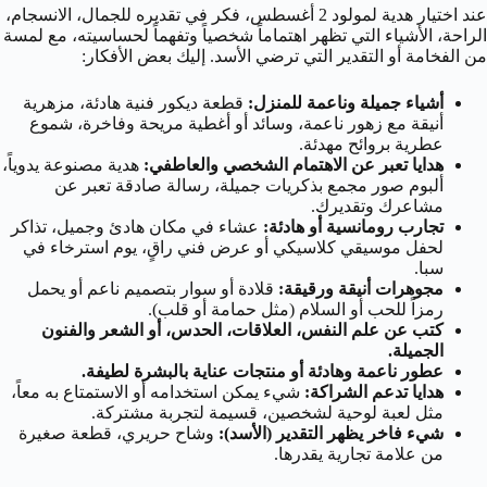
عند اختيار هدية لمولود 2 أغسطس، فكر في تقديره للجمال، الانسجام،
الراحة، الأشياء التي تظهر اهتماماً شخصياً وتفهماً لحساسيته، مع لمسة
من الفخامة أو التقدير التي ترضي الأسد. إليك بعض الأفكار:
أشياء جميلة وناعمة للمنزل:
قطعة ديكور فنية هادئة، مزهرية
أنيقة مع زهور ناعمة، وسائد أو أغطية مريحة وفاخرة، شموع
عطرية بروائح مهدئة.
هدايا تعبر عن الاهتمام الشخصي والعاطفي:
هدية مصنوعة يدوياً،
ألبوم صور مجمع بذكريات جميلة، رسالة صادقة تعبر عن
مشاعرك وتقديرك.
تجارب رومانسية أو هادئة:
عشاء في مكان هادئ وجميل، تذاكر
لحفل موسيقي كلاسيكي أو عرض فني راقٍ، يوم استرخاء في
سبا.
مجوهرات أنيقة ورقيقة:
قلادة أو سوار بتصميم ناعم أو يحمل
رمزاً للحب أو السلام (مثل حمامة أو قلب).
كتب عن علم النفس، العلاقات، الحدس، أو الشعر والفنون
الجميلة.
عطور ناعمة وهادئة أو منتجات عناية بالبشرة لطيفة.
هدايا تدعم الشراكة:
شيء يمكن استخدامه أو الاستمتاع به معاً،
مثل لعبة لوحية لشخصين، قسيمة لتجربة مشتركة.
شيء فاخر يظهر التقدير (الأسد):
وشاح حريري، قطعة صغيرة
من علامة تجارية يقدرها.