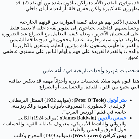
قد يتوقون للتقدير (الأسد) ولكن يتأذون بشدة من أي نقد (2). قد
يظهرون ثقة كبيرة ولكن يخفون قلقاً أو انعدام أمان داخلي.
التحدي الأكبر لهم هو تعلم كيفية الموازنة بين قوتهم الخارجية
وحساسيتهم الداخلية. يحتاجون إلى تطوير ثقة داخلية لا تعتمد فقط
على استحسان الآخرين، وتعلم كيفية التعامل مع الصراع عند الضرورة
بطريقة دبلوماسية وحازمة. عندما ينجحون في دمج طاقة الشمس
والقمر بداخلهم، يصبحون قادة مؤثرين للغاية، يتمتعون بالكاريزما
والدفء والقدرة الفريدة على فهم وإلهام الناس على مستوى عاطفي
عميق.
شخصيات شهيرة وأحداث تاريخية في 2 أغسطس
هذا اليوم شهد ميلاد شخصيات بارزة وأحداثاً مهمة قد تعكس طاقته
التي تجمع بين الفن، القيادة، والحساسية أو الصراع:
بيتر أوتول
(Peter O’Toole):
(مواليد 1932) الممثل البريطاني
الإيرلندي الأسطوري، المعروف بأدواره القوية والكاريزمية،
خاصة في فيلم “لورنس العرب”.
جيمس بالدوين
(James Baldwin):
(مواليد 1924) الكاتب
والروائي والناشط الأمريكي، معروف بكتاباته القوية والحساسة
حول العرق والجنس والطبقة.
ويس كرافن (Wes Craven):
(مواليد 1939) المخرج وكاتب