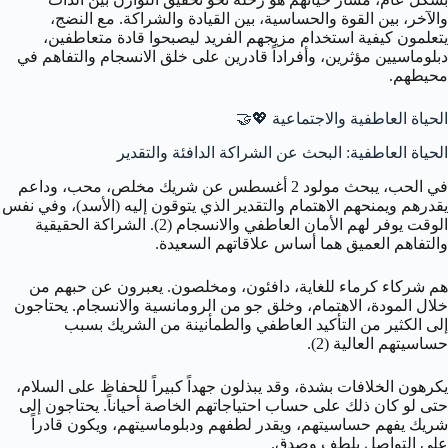
والآخر، بين القوة والحساسية، بين القيادة والشراكة. مع النضج،
يتعلمون كيفية استخدام مزيجهم الفريد ليصبحوا قادة متعاطفين،
دبلوماسيين مؤثرين، وأفراداً قادرين على خلق الانسجام والتفاهم في
محيطهم.
الحياة العاطفية والاجتماعية 💖🤝
الحياة العاطفية: البحث عن الشراكة الدافئة والتقدير
في الحب، يبحث مولود 2 أغسطس عن شريك مخلص، محب، وداعم
يقدرهم ويمنحهم الاهتمام والتقدير الذي يتوقون إليه (الأسد)، وفي نفس
الوقت يوفر لهم الأمان العاطفي والانسجام (2). الشراكة الحقيقية
والتفاهم العميق هما أساس علاقاتهم السعيدة.
هم شركاء كرماء للغاية، دافئون، ومخلصون. يعبرون عن حبهم من
خلال المودة، الاهتمام، وخلق جو من الرومانسية والانسجام. يحتاجون
إلى الكثير من التأكيد العاطفي والطمأنينة من الشريك بسبب
حساسيتهم العالية (2).
يكرهون الخلافات بشدة، وقد يبذلون جهداً كبيراً للحفاظ على السلام،
حتى لو كان ذلك على حساب احتياجاتهم الخاصة أحياناً. يحتاجون إلى
شريك يفهم حساسيتهم، ويقدر لطفهم ودبلوماسيتهم، ويكون قادراً
على التواصل بلطف وصدق.