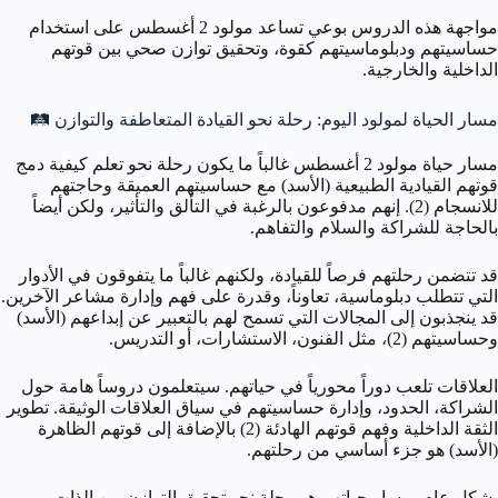
مواجهة هذه الدروس بوعي تساعد مولود 2 أغسطس على استخدام
حساسيتهم ودبلوماسيتهم كقوة، وتحقيق توازن صحي بين قوتهم
الداخلية والخارجية.
مسار الحياة لمولود اليوم: رحلة نحو القيادة المتعاطفة والتوازن 🛤️
مسار حياة مولود 2 أغسطس غالباً ما يكون رحلة نحو تعلم كيفية دمج
قوتهم القيادية الطبيعية (الأسد) مع حساسيتهم العميقة وحاجتهم
للانسجام (2). إنهم مدفوعون بالرغبة في التألق والتأثير، ولكن أيضاً
بالحاجة للشراكة والسلام والتفاهم.
قد تتضمن رحلتهم فرصاً للقيادة، ولكنهم غالباً ما يتفوقون في الأدوار
التي تتطلب دبلوماسية، تعاوناً، وقدرة على فهم وإدارة مشاعر الآخرين.
قد ينجذبون إلى المجالات التي تسمح لهم بالتعبير عن إبداعهم (الأسد)
وحساسيتهم (2)، مثل الفنون، الاستشارات، أو التدريس.
العلاقات تلعب دوراً محورياً في حياتهم. سيتعلمون دروساً هامة حول
الشراكة، الحدود، وإدارة حساسيتهم في سياق العلاقات الوثيقة. تطوير
الثقة الداخلية وفهم قوتهم الهادئة (2) بالإضافة إلى قوتهم الظاهرة
(الأسد) هو جزء أساسي من رحلتهم.
بشكل عام، مسار حياتهم هو رحلة نحو تحقيق التوازن بين الذات