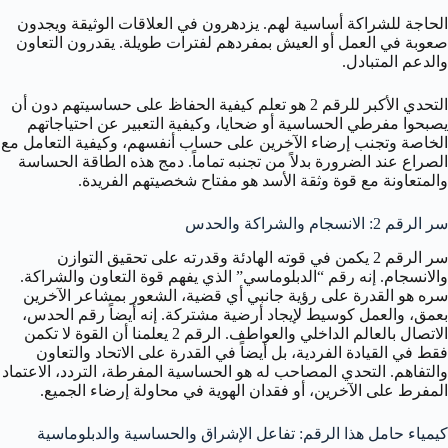
الحاجة للشراكة أساسية لهم. يزدهرون في العلاقات الوثيقة ويجدون
صعوبة في العمل أو العيش بمفردهم لفترات طويلة. يقدرون التعاون
والدعم المتبادل.
التحدي الأكبر للرقم 2 هو تعلم كيفية الحفاظ على حساسيتهم دون أن
يصبحوا مفرطي الحساسية أو ضحايا، وكيفية التعبير عن احتياجاتهم
الخاصة وتجنب إرضاء الآخرين على حساب أنفسهم، وكيفية التعامل مع
الصراع عند الضرورة بدلاً من تجنبه تماماً. دمج هذه الطاقة الحساسة
والمتعاونة مع قوة وثقة الأسد هو مفتاح شخصيتهم الفريدة.
سر الرقم 2: الانسجام والشراكة والحدس
سر الرقم 2 يكمن في قوته الهادئة وقدرته على تحقيق التوازن
والانسجام. إنه رقم “الدبلوماسي” الذي يفهم قوة التعاون والشراكة.
سره هو القدرة على رؤية جانبي أي قضية، الشعور بمشاعر الآخرين
بعمق، والعمل كوسيط لإيجاد أرضية مشتركة. إنه أيضاً رقم الحدس،
الاتصال بالعالم الداخلي والعواطف. الرقم 2 يعلمنا أن القوة لا تكمن
فقط في القيادة الفردية، بل أيضاً في القدرة على الاتحاد والتعاون
والتفاهم. التحدي المصاحب له هو الحساسية المفرطة، التردد، الاعتماد
المفرط على الآخرين، أو فقدان الهوية في محاولة إرضاء الجميع.
كيمياء حامل هذا الرقم: تفاعل الإشراق والحساسية والدبلوماسية