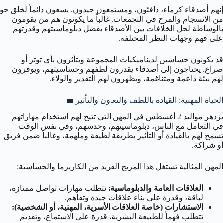
إنهم أصدقاء كرماء، دافئون، ومستمعون جيدون. يسعون دائماً لخلق جو
من الانسجام والمرح في التجمعات. غالباً ما يكونون هم من يقومون
بالوساطة لحل الخلافات بين الأصدقاء بفضل دبلوماسيتهم وقدرتهم
على فهم وجهات النظر المختلفة.
قد يكونون حساسين لديناميكيات المجموعة ويتأثرون بأي توتر أو
صراع. يحتاجون إلى أصدقاء يقدرون لطفهم وحساسيتهم، ويوفرون
لهم بيئة داعمة ومتناغمة، ويظهرون لهم التقدير والولاء.
الحياة المهنية: القيادة باللطف والتعاون والتأثير 💼
يزدهر مواليد 2 أغسطس في المهن التي تتيح لهم استخدام مهاراتهم
في التعامل مع الناس، دبلوماسيتهم، وحدسهم، وفي نفس الوقت
تسمح لهم بالقيادة أو التأثير بطريقة لطيفة وملهمة، وغالباً ضمن فريق
أو شراكة.
المهن المثالية تستغل هذا المزيج الفريد من الكاريزما والحساسية:
العلاقات العامة والدبلوماسية:
تتطلب مهارات تواصل ممتازة،
لباقة، وقدرة على بناء علاقات جيدة وتفاهم.
الاستشارات (خاصة العلاقات الأسرية، المهنية، أو الشخصية):
تتطلب فهماً للطبيعة البشرية، قدرة على الاستماع، وتقديم