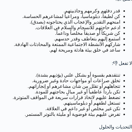
قدر دفئهم وكرمهم وجاذبيتهم.
كن لطيفاً، دبلوماسياً، ومراعياً لمشاعرهم الحساسة.
امنحهم التقدير والإعجاب الذي يحتاجونه (بصدق).
ادعم حاجتهم للانسجام والسلام في العلاقات.
كن شريكاً أو صديقاً مخلصاً وداعماً.
استمع إليهم بتعاطف وقدر حدسهم.
شاركهم الأنشطة الاجتماعية الممتعة والمحادثات الهادفة.
ساعد في خلق بيئة هادئة ومريحة لهم.
لا تفعل 👎:
تنتقدهم بقسوة أو بشكل علني (يؤذيهم بشدة).
تخلق صراعات أو مواجهات حادة وغير ضرورية.
تتجاهلهم أو تقلل من شأن مشاعرهم أو إنجازاتهم.
تكن بارداً عاطفياً أو غير مبالٍ بحاجتهم للمودة.
تضغط عليهم لاتخاذ قرارات سريعة في المواقف المتوترة.
تستغل لطفهم أو دبلوماسيتهم.
تكن غير مخلص أو غير داعم في العلاقة.
تفرض عليهم بيئة فوضوية أو مليئة بالتوتر المستمر.
التحديات والحلول