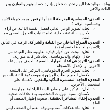
يواجه مواليد هذا اليوم تحديات تتعلق بإدارة حساسيتهم والتوازن بين
الذات والآخر:
التحدي: الحساسية المفرطة للنقد أو الرفض.
مزيج كبرياء الأسد
وحساسية الرقم 2.
الحل:
تطوير الوعي الذاتي لفصل القيمة الذاتية عن آراء
الآخرين. بناء ثقة داخلية. تعلم تقنيات التعامل الصحي مع
النقد.
التحدي: الصراع الداخلي بين القيادة والشراكة.
الرغبة في التألق
(الأسد) والحاجة للانسجام (2).
الحل:
البحث عن أدوار قيادية تعاونية. تعلم القيادة من
خلال الإلهام والدبلوماسية. إيجاد شراكات متوازنة.
التحدي: التردد في اتخاذ القرارات الصعبة.
الخوف من إزعاج
الآخرين أو الإخلال بالانسجام.
الحل:
تطوير الحزم الدبلوماسي. التركيز على النتيجة
الأفضل للجميع. طلب المشورة بموضوعية. الثقة بالحدس.
التحدي: الحاجة المستمرة للتأكيد والتقدير.
الاعتماد على
استحسان الآخرين.
الحل:
التركيز على مصادر الرضا الداخلية. ممارسة
الامتنان. تنمية الهوايات الشخصية. بناء علاقات صحية.
التحدي: إخفاء المشاعر الحقيقية.
صعوبة إظهار الضعف أو
القلق.
الحل:
بناء علاقات آمنة وموثوقة. تعلم أن الضعف ليس