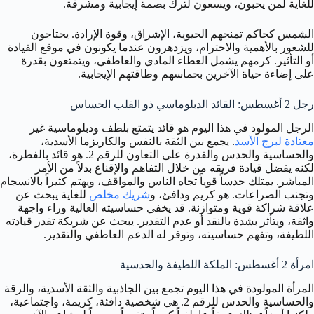
للغاية لمن يحبون، ويسعون لترك بصمة إيجابية ومشرقة.
الشمس كحاكم تمنحهم الحيوية، الإشراق، وقوة الإرادة. يحتاجون
للشعور بالأهمية والاحترام، ويزدهرون عندما يكونون في موقع القيادة
أو التأثير. كرمهم يشمل العطاء المادي والعاطفي، ويتمتعون بقدرة
على إضاءة حياة الآخرين بحماسهم وطاقتهم الإيجابية.
رجل 2 أغسطس: القائد الدبلوماسي ذو القلب الحساس
الرجل المولود في هذا اليوم هو قائد يتمتع بلطف ودبلوماسية غير
معتادة لبرج الأسد
. يجمع بين الثقة بالنفس والكاريزما الأسدية،
والحساسية والحدس والقدرة على التعاون للرقم 2. هو قائد بالفطرة،
لكنه يفضل قيادة فريقه من خلال التفاهم والإقناع بدلاً من الأمر
المباشر. يمتلك حدساً قوياً تجاه الناس والمواقف، ويهتم كثيراً بالانسجام
وتجنب الصراعات. هو كريم ودافئ، و
شريك مخلص
للغاية يبحث عن
علاقة شراكة قوية ومتوازنة. قد يخفي حساسيته العالية وراء واجهة
واثقة، ويتأثر بشدة بالنقد أو عدم التقدير. يبحث عن شريكة تقدر قيادته
اللطيفة، وتفهم حساسيته، وتوفر له الدعم العاطفي والتقدير.
امرأة 2 أغسطس: الملكة اللطيفة والحدسية
المرأة المولودة في هذا اليوم تجمع بين الجاذبية والثقة الأسدية، والرقة
والحساسية والحدس للرقم 2. هي شخصية دافئة، كريمة، واجتماعية،