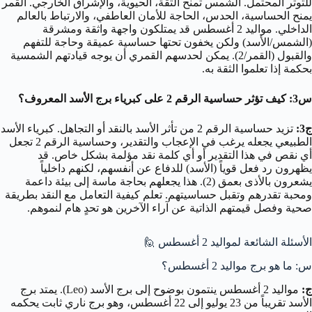
للتوتر المحتمل. الشمس تمنح الثقة، الحيوية، والإشراق الخارجي. القمر
يمنح الحساسية، الحدس، الحاجة للأمان العاطفي، والارتباط بالعالم
الداخلي. مواليد 2 أغسطس قد يمتلكون واجهة واثقة ومشرقة
(الشمس/الأسد) ولكن يخفون تحتها حساسية عميقة وحاجة للتفهم
والقبول (القمر/2). يمكن لحدسهم القمري أن يوجه قيادتهم الشمسية
بحكمة إذا تعلموا الثقة به.
س3: كيف تؤثر حساسية الرقم 2 على كبرياء برج الأسد المعروف؟
ج3:
تزيد حساسية الرقم 2 من تأثر الأسد بالنقد أو التجاهل. كبرياء الأسد
الطبيعي يجعله يرغب في الإعجاب والتقدير، وحساسية الرقم 2 تجعل
أي نقص في هذا التقدير أو أي كلمة نقد مؤلمة بشكل خاص. قد
يظهرون رد فعل قوياً (الأسد) للدفاع عن أنفسهم، لكنهم داخلياً
يشعرون بالأذى بعمق (2). هذا يجعلهم بحاجة ماسة إلى بيئة داعمة
ومحبة تقدرهم وتقبل حساسيتهم. تعلم كيفية التعامل مع النقد بطريقة
صحية وفصل قيمتهم الذاتية عن آراء الآخرين هو تحدٍ هام لنموهم.
الأسئلة الشائعة لمواليد 2 أغسطس 🙋
س: ما هو برج مواليد 2 أغسطس؟
ج:
مواليد 2 أغسطس ينتمون بوضوح إلى برج الأسد (Leo). يمتد برج
الأسد تقريباً من 23 يوليو إلى 22 أغسطس، وهو برج ناري ثابت يحكمه