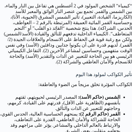
“كيمياء” الشخص المولود في 2 أغسطس هي تفاعل بين النار والماء،
بين الشمس والقمر. تجمع بين عنصر النار الواثق والمعبر للأسد
(الكاريزما، القيادة، التعبير)، تأثير الشمس المشرق (الحيوية، الأنا)،
وحساسية القمر المائية العميقة (المرتبطة بالرقم 2 – العواطف،
الحدس، الشراكة). هذا ينتج شخصية “القائد ذو القلب” أو “النجم
المتعاطف”. الكيمياء الداخلية تدفعهم للتألق والقيادة (الأسد/الشمس)
ولكن مع رغبة قوية في الحفاظ على الانسجام والعلاقات الجيدة (2/
القمر). لديهم قدرة على أن يكونوا جذابين ودافئين (الأسد) وفي نفس
الوقت متفهمين وحساسين لمشاعر الآخرين (2). التفاعل الكيميائي
الرئيسي هو بين الحاجة للتعبير عن الذات والتقدير (الأسد) والحاجة
للانسجام والأمان العاطفي والشراكة (2).
تأثير الكواكب لمولود هذا اليوم
الكواكب المؤثرة تخلق مزيجاً من الضوء والعاطفة:
الشمس (حاكم الأسد):
المصدر الرئيسي لحيويتهم، ثقتهم
بأنفسهم (الظاهرية على الأقل)، قدرتهم على القيادة، كرمهم،
وحاجتهم للتعبير عن الذات والتألق.
القمر (حاكم الرقم 2):
يمنحهم الحساسية العالية، الحدس القوي،
الحاجة للشراكة والأمان العاطفي، القدرة على التعاطف،
والارتباط بالعالم الداخلي والمشاعر. يؤثر على مزاجهم وقد
يجعلهم متقلبين بعض الشيء.