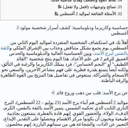
نصائح وتوجيهات (افعل ولا تفعل) 📝
الأسئلة الشائعة لمواليد 2 أغسطس 🙋
حساسية وكاريزما ودبلوماسية: كشف أسرار شخصية مولود 2
أغسطس
أهلاً بك في استكشاف الشخصية المتفردة لمواليد اليوم الثاني من
أغسطس، يوم يجمع بشكل متناقض وجذاب بين الإشراق الملكي و
الثقة
بالنفس لبرج الأسد
، وبين الحساسية العالية والدبلوماسية والحدس
العميق للرقم 2 في علم الأعداد. هذا اليوم ينتج شخصية “القائد
اللطيف” أو “النجم الحساس”، فرد يمتلك الكاريزما والرغبة في التألق،
ولكنه أيضاً يتمتع بقدرة فطرية على فهم مشاعر الآخرين، والسعي نحو
الانسجام والشراكة. سنغوص في تفاصيل هذا المزيج بين القوة الظاهرة
والرقة الباطنة.
عن برج الأسد: قلب من ذهب وروح قائد ♌
مواليد 2 أغسطس هم أبناء برج الأسد (23 يوليو – 22 أغسطس)، البرج
الناري الثابت الذي تحكمه الشمس. يتميز الأسد بالثقة بالنفس، الكرم،
الدفء، الولاء، والحضور القوي. إنهم قادة بالفطرة، يتمتعون بجاذبية
طبيعية ويحبون أن يكونوا مركز الاهتمام ويحصلوا على التقدير. الإبداع،
التعبير عن الذات، والشجاعة هي من سماتهم البارزة. إنهم مخلصون