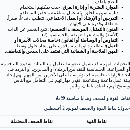
النصح بلطف.
الموارد البشرية أو إدارة الفرق:
حيث يمكنهم استخدام
دبلوماسيتهم لخلق بيئة عمل متناغمة وتحفيز الموظفين.
التدريس أو الإرشاد أو العمل الاجتماعي:
تتطلب دفءاً، صبراً،
تعاطفاً، وقدرة على الإلهام.
الفنون (التمثيل، الموسيقى، التصميم):
تتيح التعبير عن الذات
(الأسد) والمشاعر العميقة والحساسية (2).
التفاوض أو الوساطة أو القانون (خاصة مجالات الأسرة أو
العمل):
تتطلب دبلوماسية وقدرة على إيجاد حلول وسط.
المهن العلاجية أو الشفائية التي تعتمد على الحدس والتعاطف.
التحديات المهنية قد تشمل صعوبة التعامل مع البيئات شديدة التنافسية
أو الصراعية، الحساسية للنقد من الزملاء أو المديرين، أو التردد في
اتخاذ قرارات حاسمة قد تؤثر سلباً على الآخرين. من المهم لهم إيجاد
بيئة عمل داعمة ومتناغمة، تقدر مهاراتهم في التعامل مع الناس
وتسمح لهم بالقيادة بلطف وتأثير.
نقاط القوة والضعف وهدايا مناسبة 🎁💪
جدول: نقاط القوة والضعف لمولود 2 أغسطس
نقاط القوة
نقاط الضعف المحتملة