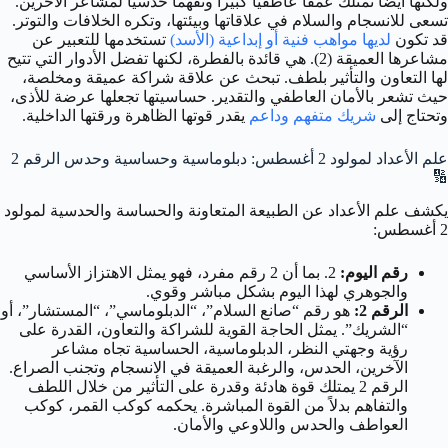
ولكنها أيضاً تمتلك عمقاً عاطفياً كبيراً وتفهماً حدسياً لمشاعر الآخرين.
تسعى للانسجام والسلام في علاقاتها وبيئتها، وتكره الخلافات والتوتر.
قد تكون
لديها مواهب فنية أو إبداعية (الأسد)
تستخدمها للتعبير عن
مشاعرها العميقة (2). هي قائدة بالفطرة، لكنها تفضل الأدوار التي تتيح
لها التعاون والتأثير بلطف. تبحث عن علاقة شراكة عميقة ومخلصة،
حيث تشعر بالأمان العاطفي والتقدير. حساسيتها تجعلها عرضة للأذى،
وتحتاج إلى
شريك متفهم وداعم
يقدر قوتها الظاهرة ورقتها الداخلية.
علم الأعداد لمولود 2 أغسطس: دبلوماسية وحساسية وحدس الرقم 2
🔢
يكشف علم الأعداد عن الطبيعة المتعاونة والحساسة والحدسية لمولود
2 أغسطس:
رقم اليوم:
2. بما أن 2 رقم مفرد، فهو يمثل الاهتزاز الأساسي
والجوهري لهذا اليوم بشكل مباشر وقوي.
الرقم 2:
هو رقم “صانع السلام”، “الدبلوماسي”، “المستشار”، أو
“الشريك”. يمثل الحاجة القوية للشراكة والتعاون، القدرة على
رؤية وجهتي النظر، الدبلوماسية، الحساسية تجاه مشاعر
الآخرين، الحدس، والرغبة العميقة في الانسجام وتجنب الصراع.
الرقم 2 يمتلك قوة هادئة وقدرة على التأثير من خلال اللطف
والتفاهم بدلاً من القوة المباشرة. يحكمه كوكب القمر، كوكب
العواطف والحدس واللاوعي والأمان.