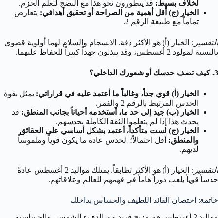
لخلاف بسيط:
قد يتطورون نحو هذا مع النضج لتعلم الحزم.
الخيار (ج) أقل أهمية من الصراحة أو تحقيق أهدافي:
يتعارض
تماماً مع طبيعة الرقم 2.
التفسير:
الخيار (أ) هو الأكثر دقة. الانسجام والسلام لهما أولوية قصوى
بالنسبة لمولود 2 أغسطس، وقد يبذلون جهداً كبيراً للحفاظ عليهما.
3. كيف تصف حدسك أو شعورك الداخلي؟
الخيار (أ) قوي جداً، وغالباً ما أعتمد عليه في قراراتي:
يمثل بقوة
الحدس المرتبط بالرقم 2 والقمر.
الخيار (ب) جيد إلى حد ما، أستخدمه أحياناً بجانب المنطق:
قد
يحدث هذا إذا لم يتعلموا الثقة الكاملة بحدسهم.
الخيار (ج) لست متأكداً، أعتمد بشكل أساسي على الحقائق
والمنطق:
أقل احتمالاً؛ الحدس عادة ما يكون قوياً وملموساً
لديهم.
التفسير:
الخيار (أ) هو الأكثر تطابقاً. يمتلك مواليد 2 أغسطس عادةً
حدساً قوياً يلعب دوراً هاماً في فهمهم للعالم وعلاقاتهم.
خاتمة: احتضان القائد اللطيف والحساس بداخلك
مواليد 2 أغسطس هم مزيج فريد من الدفء الشمسي والحساسية