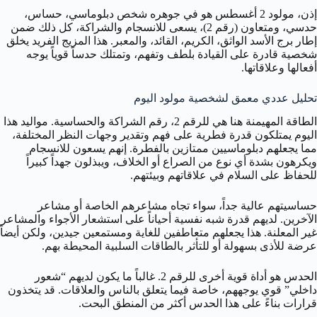
إذن، مولود 2 أغسطس هو في جوهره شخص دبلوماسي، حساس،
حدسي، ومتعاون (رقم 2)، يسعى للانسجام والشراكة، كل ذلك ضمن
إطار برج الأسد الواثق، الكريم، القائد، والمعبر. هذا المزيج الفريد يخلق
شخصية قادرة على القيادة بلطف وتفهم، وتمتلك حدساً قوياً يوجه
أفعالها وعلاقاتها.
تحليل عددي معمق لشخصية مولود اليوم
الطاقة المهيمنة هنا هي للرقم 2، رقم الشراكة والحساسية. مواليد هذا
اليوم يمتلكون قدرة فطرية على فهم وتقدير وجهات النظر المختلفة،
مما يجعلهم دبلوماسيين ممتازين بالفطرة. إنهم يسعون للانسجام
ويكرهون بشدة أي نوع من الصراع أو الخلاف، ويبذلون جهداً كبيراً
للحفاظ على السلام في علاقاتهم وبيئتهم.
حساسيتهم عالية جداً، سواء تجاه مشاعرهم الخاصة أو مشاعر
الآخرين. لديهم قدرة شبه نفسية أحياناً على استشعار الأجواء والمشاعر
غير المعلنة. هذا يجعلهم متعاطفين للغاية ومستمعين جيدين، ولكن أيضاً
عرضة للأذى بسهولة أو للتأثر بالطاقات السلبية المحيطة بهم.
الحدس هو أداة قوية أخرى للرقم 2. غالباً ما يكون لديهم “شعور
داخلي” قوي يوجههم، خاصة فيما يتعلق بالناس والعلاقات. قد يتخذون
قرارات بناءً على هذا الحدس أكثر من المنطق البحت.