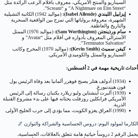
السيناريو والمنتج الأمريكي، معروف بأفلام الرعب الرائدة مثل
“A Nightmare on Elm Street” و “Scream”.
إيزابيل الليندي (Isabel Allende):
(مواليد 1942) الكاتبة التشيلية
الشهيرة، معروفة برواياتها التي تمزج بين الواقعية السحرية
والتاريخ والعاطفة.
سام ورذينجتن (Sam Worthington):
(مواليد 1976) الممثل
الأسترالي المعروف بأدواره في أفلام مثل “Avatar” و
“Terminator Salvation”.
كيفن سميث (Kevin Smith):
(مواليد 1970) المخرج وكاتب
السيناريو والممثل والكوميدي الأمريكي.
أحداث تاريخية مهمة في 2 أغسطس:
(1934) أدولف هتلر يصبح فوهرر ألمانيا بعد وفاة الرئيس بول
فون هيندنبورغ.
(1939) ألبرت أينشتاين وليو زيلارد يكتبان رسالة إلى الرئيس
الأمريكي فرانكلين روزفلت يحثانه فيها على بدء مشروع القنبلة
الذرية.
(1990) العراق يغزو الكويت، مما يؤدي إلى حرب الخليج الأولى.
الكارما لمولود اليوم: دروس الحساسية والشراكة والتوازن 🌌
يحمل الرقم 2 دروساً حياتية هامة تتعلق بالعلاقات، الحساسية،