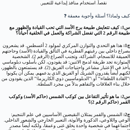
نقصاً. استخدام منافذ إبداعية للتعبير.
كيف ولماذا؟ أسئلة وأجوبة معمقة ❓
س1: كيف تتعايش طبيعة برج الأسد التي تحب القيادة والظهور مع
طبيعة الرقم 2 التي تفضل الشراكة والعمل في الخلفية أحياناً؟
ج1:
هذا هو التحدي والتوازن المركزي لمولود 2 أغسطس. قد يشعرون
بصراع داخلي بين رغبتهم الفطرية في التألق والقيادة (الأسد) وحاجتهم
العميقة للانسجام، الشراكة، وتجنب الصراع (الرقم 2). الشخصية
المتوازنة تجد طريقة لدمج الاثنين: قد يقودون، لكن بأسلوب دبلوماسي
يأخذ في الاعتبار مشاعر واحتياجات الفريق (2). قد يستمتعون بالظهور،
لكنهم أيضاً يقدرون الشريك أو الفريق الذي يدعمهم. يمكن أن يكونوا
\”القادة اللطفاء\” أو \”الدبلوماسيين ذوي الكاريزما\” الذين يقودون من
خلال بناء العلاقات والتفاهم بدلاً من مجرد السلطة.
س2: ما هو تأثير التفاعل بين كوكب الشمس (حاكم الأسد) وكوكب
القمر (حاكم الرقم 2)؟
ج2:
الشمس والقمر يمثلان النقيضين الأساسيين في علم التنجيم:
الوعي واللاوعي، الذكورة والأنوثة، التعبير الخارجي والشعور الداخلي.
اجتماعهما في شخصية واحدة يخلق غنى وعمقاً، ولكنه أيضاً مصدر