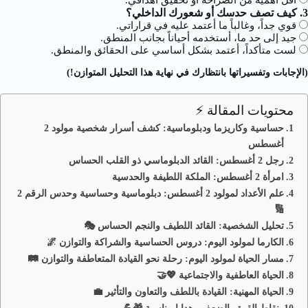
أقل أهمية من الصراحة أو تحقيق أهدافي.
3. كيف تصف حدسك أو شعورك الداخلي؟
قوي جداً، وغالباً ما أعتمد عليه في قراراتي.
جيد إلى حد ما، أستخدمه أحياناً بجانب المنطق.
لست متأكداً، أعتمد بشكل أساسي على الحقائق والمنطق.
(الإجابات وتفسيراتها بانتظارك في نهاية هذا التحليل المتوازن!)
محتويات المقالة ⚡
حساسية وكاريزما ودبلوماسية: كشف أسرار شخصية مولود 2
أغسطس
رجل 2 أغسطس: القائد الدبلوماسي ذو القلب الحساس
امرأة 2 أغسطس: الملكة اللطيفة والحدسية
علم الأعداد لمولود 2 أغسطس: دبلوماسية وحساسية وحدس الرقم 2
🔢
تحليل الشخصية: القائد اللطيف والنجم الحساس 🎭
الكارما لمولود اليوم: دروس الحساسية والشراكة والتوازن 🌌
مسار الحياة لمولود اليوم: رحلة نحو القيادة المتعاطفة والتوازن 🛤️
الحياة العاطفية والاجتماعية 💖🤝
الحياة المهنية: القيادة باللطف والتعاون والتأثير 💼
نقاط القوة والضعف وهدايا مناسبة 🎁💪