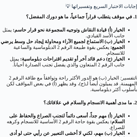
إجابات الاختبار السريع وتفسيراتها 💡
1. في موقف يتطلب قراراً جماعياً، ما هو دورك المفضل؟
الخيار (أ) قيادة النقاش وتوجيه المجموعة نحو قرار حاسم:
يمثل
جانب الأسد القيادي.
الخيار (ب) الاستماع لجميع الآراء ومحاولة إيجاد حل وسط يرضي
الجميع:
يعكس بقوة طبيعة الرقم 2 الدبلوماسية والساعية
للانسجام.
الخيار (ج) دعم قائد آخر أو تقديم اقتراحات دبلوماسية:
يمثل
جانب الرقم 2 المتعاون والذي يفضل تجنب الصدارة أحياناً.
التفسير:
الخيار (ب) هو الدور الأكثر راحة وتوافقاً مع طاقة الرقم 2
المهيمنة. قد يميلون أيضاً لـ(ج)، وقد يظهر (أ) في بعض المواقف لكن
بأسلوب أكثر دبلوماسية.
2. ما مدى أهمية الانسجام والسلام في علاقاتك؟
الخيار (أ) مهم جداً، أسعى دائماً لتجنب الصراع والحفاظ على
السلام:
يعكس بقوة حاجة الرقم 2 الأساسية للانسجام وكرهه
للصراع.
الخيار (ب) مهم، لكني لا أخشى التعبير عن رأيي حتى لو أدى