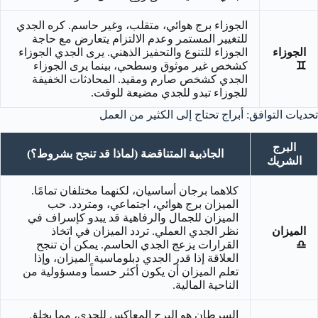
الجوزاء برج هوائي، متقلب، وغير حاسم. كره الجدي
للتغيير المستمر وعدم الالتزام يتعارض مع حاجة
الجوزاء
الجوزاء للتنوع والتحفيز الذهني. يرى الجدي الجوزاء
♊
كشخص غير موثوق وسطحي، بينما يرى الجوزاء
الجدي كشخص صارم ومقيد. المحادثات الخفيفة
للجوزاء تبدو للجدي مضيعة للوقت.
تحديات التوافق: أبراج تحتاج إلى الكثير من العمل
البرج
الجاذبية المتناقضة (لماذا قد تنجح بشروط؟)
الشريك
كلاهما برجان أساسيان، لكنهما مختلفان تمامًا.
الميزان برج هوائي، اجتماعي، ومتردد. حب
الميزان للجمال والرفاهية قد يبدو كإسراف في
الميزان
نظر الجدي العملي. تردد الميزان في اتخاذ
♎
القرارات يزعج الجدي الحاسم. يمكن أن تنجح
العلاقة إذا قدر الجدي دبلوماسية الميزان، وإذا
تعلم الميزان أن يكون أكثر حسماً ومسؤولية من
الناحية المالية.
السرطان هو البرج المعاكس للجدي، مما يخلق