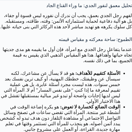
تحليل معمق لنفور الجدي: ما وراء القناع الجاد
لفهم رجل الجدي بعمق، يجب أن ندرك أن نفوره ليس قسوة أو جفاء،
بل هو آلية دفاعية لحماية استثماراته الأثمن: وقته، طاقته، ومستقبله.
كل سلوك يكرهه هو تهديد مباشر لأحد هذه الركائز التي بنى حياته عليها.
الطموح: ساحة معركته و مقياس قيمته
عندما يتفاعل رجل الجدي مع امرأة، فإن أول ما يقيمه هو مدى جديتها
تجاه حياتها وأهدافها. هذا هو المقياس الذهبي الذي يقيس به قيمة
الجميع، بما في ذلك نفسه.
الأسئلة كتقييم للأهداف:
هو قد لا يسأل عن مشاعرك، لكنه
سيسأل عن وظيفتك، خططك المهنية، أو كيف ترين نفسك بعد
خمس سنوات. هذه ليست مجرد أسئلة عابرة، بل هي عملية
تقييم لمعرفة ما إذا كنتِ “على نفس المسار” أم لا. المرأة التي
ليس لديها إجابات واضحة أو تبدو غير مبالية بمستقبلها تفشل في
هذا الاختبار الأولي.
الوقت الضائع كخسارة لا تعوض:
هو يكره إضاعة الوقت في
أنشطة غير منتجة. المرأة التي تقضي ساعات في تصفح وسائل
التواصل الاجتماعي أو مشاهدة التلفاز دون هدف تبدو له كشخص
يبدد أثمن أصوله. هو ينجذب للمرأة التي تستثمر وقتها في تعلم
مهارة جديدة، القراءة، أو العمل على مشروع جانبي.