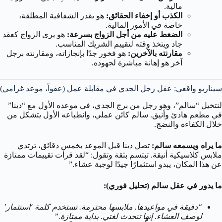
مالية.
الكذب أو إخفاء الحقائق:
هو يقدر الشفافية المطلقة،
خاصة في الأمور المالية.
الضغط عليه من أجل الزواج بسرعة:
هو يرى الزواج كعقد
جاد ويتخذ وقته لتقييم الشريك المناسب.
مقارنته بالآخرين:
هو فخور جدًا بإنجازاته، ومقارنته برجل
آخر هو إهانة مباشرة لجهوده.
سيناريو واقعي: عقل رجل الجدي في مقابلة عمل (عفواً، موعد غرامي)
لنتخيل “سالم”، وهو رجل من برج الجدي، في موعده الأول مع “دينا”
في مطعم هادئ وأنيق. سالم كائن عملي، وانطباعه الأول يتشكل من
خلال الكفاءة والنضج.
ما يراه ويسمعه سالم:
تصل دينا قبل الموعد بخمس دقائق، ترتدي
ملابس كلاسيكية أنيقة. تبتسم بثقة وتقول: “لقد قرأت تقييمات ممتازة
عن هذا المكان، يبدو استثمارًا جيدًا لوجبة عشاء.”
ما يدور في عقل سالم (تحليل فوري):
“دقيقة في مواعيدها. ملابسها محترمة. تستخدم كلمة ‘استثمار’
لوصف العشاء. إنها تتحدث لغتي. بداية ممتازة.”