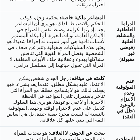
احترامه وثقته.
المشاعر ملكية خاصة:
يحكمه زحل، كوكب
الدراما
التحكم والانضباط. لذلك، هو يرى أن المشاعر
العاطفية
يجب إدارتها بكرامة وضبط نفس. الصراخ في
والمشاهد
الأماكن العامة، نوبات الغيرة، أو البكاء المستمر
العلنية
لأسباب تافهة هي أمور تسبب له إحراجًا شديدًا. هو
(فوضى
يعتبر هذه السلوكيات طفولية وتنم عن ضعف في
غير
الشخصية. يفضل المرأة القوية التي تناقش
مقبولة)
مشاكلها بهدوء وعقلانية خلف الأبواب المغلقة، لا
المرأة التي تحول حياتهما إلى مسلسل درامي.
كلمته هي ميثاقه:
رجل الجدي شخص يمكن
عدم
الاعتماد عليه بشكل مطلق. عندما يعد بشيء، فهو
الموثوقية
يفعله. لذلك، هو لا يتسامح مطلقًا مع المرأة التي
وعدم
تتأخر باستمرار، تلغي المواعيد في اللحظة
الالتزام
الأخيرة، أو لا تفي بوعودها. هو يرى هذا السلوك
بالوعود
كدليل على عدم الاحترام لوقته وجهده. الموثوقية
(خلل في
بالنسبة له ليست مجرد صفة جيدة، بل هي أساس
العقد)
الثقة التي يبني عليها كل علاقاته.
يبحث عن الجوهر، لا الغلاف:
هو ينجذب للمرأة
السطحية
ذات الجوهر والمضمون. المرأة التي تدور