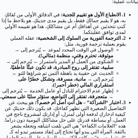
بيانات عملية:
1. الانطباع الأول هو تقييم للجدية:
في الدقائق الأولى من لقائكِ
به، هو لا يقيم جمالكِ فقط، بل يقيم مدى جديتكِ. هو يلاحظ ما إذا
كنتِ تتحدثين عن أهدافكِ أم عن مشاكلكِ. هذا هو تقييمه الأولي
لمدى توافق عقليتكما.
2. الترجمة الفورية من السلوك إلى الشخصية:
عقله العملي
يقوم بعملية ترجمة فورية، مثل:
الوصول في الوقت المحدد لموعد
←
يُترجم إلى →
موثوقة، تحترم وقتي، منظمة (مثالي!).
الشكوى من العمل أو المدير باستمرار
←
يُترجم إلى →
سلبية، تفتقر إلى روح المبادرة، قد تكون عبئًا عاطفيًا.
الحديث عن حقيبة يد باهظة الثمن تم شراؤها للتو
←
يُترجم إلى →
مادية، مسرفة، وتشكل خطرًا على
استقراري المالي (خطر أحمر!).
إظهار عدم الاحترام للنادل أو عامل الخدمة
←
يُترجم إلى
→
متعجرفة، تفتقر إلى التواضع، ستؤثر سلبًا على سمعتي.
3. اختبار “الشراكة” – هل أنتِ أصل أم خصم؟:
هو يبحث عن
التفاصيل الصغيرة التي تظهر كفاءتكِ. قد يكون ذلك حديثكِ عن
كيفية ادخاركِ لدفعة أولى لمنزل، أو إدارتكِ لمشروع ناجح في
العمل، أو ببساطة قدرتكِ على حل مشاكلكِ اليومية دون دراما.
هذه “العلامات الكفاءة” هي التي تلفت انتباهه وتجعله يشعر
بالثقة. المرأة التي يبدو أنها تحتاج إلى إنقاذ مستمر تبدو له كـ
“استثمار سيء” سيكلفه الكثير من الموارد على المدى الطويل.