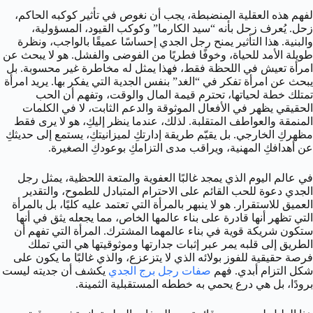
لفهم هذه العقلية المنضبطة، يجب أن نغوص في تأثير كوكبه الحاكم،
زحل. يُعرف زحل بأنه “سيد الكارما” وكوكب القيود، المسؤولية،
والبنية. هذا التأثير يمنح رجل الجدي إحساسًا عميقًا بالواجب، ونظرة
طويلة الأمد للحياة، وخوفًا فطريًا من الفوضى والفشل. هو لا يبحث عن
امرأة تعيش في اللحظة فقط، فهذا يمثل له مخاطرة غير محسوبة. بل
يبحث عن امرأة تفكر في “الغد” بنفس الجدية التي يفكر بها. يريد امرأة
تمتلك خطة لحياتها، تحترم قيمة المال والوقت، وتفهم أن الحب
الحقيقي يظهر في الأفعال الموثوقة والدعم الثابت، لا في الكلمات
المنمقة والعواطف المتقلبة. لذلك، عندما ينظر إليكِ، هو لا يرى فقط
مظهركِ الخارجي. بل يقيّم طريقة إدارتكِ لميزانيتكِ، يستمع إلى حديثكِ
عن أهدافكِ المهنية، ويراقب مدى التزامكِ بوعودكِ الصغيرة.
في عالم اليوم الذي يمجد غالبًا العفوية والمتعة اللحظية، يمثل رجل
الجدي دعوة للحب القائم على الاحترام المتبادل للطموح، والتقدير
العميق للاستقرار. هو لا ينبهر بالمرأة التي تعتمد عليه كليًا، بل بالمرأة
التي تظهر أنها قادرة على بناء عالمها الخاص، مما يجعله يثق في أنها
ستكون شريكة قوية في بناء عالمهما المشترك. المرأة التي تفهم أن
الطريق إلى قلبه يمر عبر إثبات جدارتها وموثوقيتها هي التي تملك
فرصة حقيقية للفوز بولائه الذي لا يتزعزع، والذي غالبًا ما يكون على
شكل التزام أبدي. فهم
صفات رجل برج الجدي
يكشف أن جديته ليست
برودًا، بل هي درع يحمي به خططه المستقبلية الثمينة.