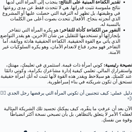
تقدير الكفاءة المبنية على النتائج:
ينجذب إلى المرأة التي لديها
نتائج ملموسة تثبت قدراتها. هي لا تتحدث فقط عن مدى روعتها
في وظيفتها، بل تظهر له الترقية التي حصلت عليها أو المشروع
الذي أنجزته بنجاح. الأفعال تتحدث بصوت أعلى من الكلمات
بالنسبة له.
النفور من الكفاءة كأداة للتفاخر:
هو يكره المرأة التي تتفاخر
بإنجازاتها أو تستخدمها للتقليل من شأن الآخرين. هو يقدر التواضع
الذي يأتي مع القوة الحقيقية. الكفاءة الحقيقية هادئة وواثقة، أما
التفاخر فهو مجرد قناع لانعدام الأمان، وهو يكره السلوكيات غير
الآمنة.
نصيحة رئيسية:
كوني امرأة ذات قيمة. استثمري في تعليمكِ، مهنتكِ،
واستقراركِ المالي. تعلمي كيفية إدارة مشاعركِ بكرامة، وكوني دائمًا
عند كلمتكِ. هو سيلاحظ ويقدر هذه القوة لأنها تثبت له أنكِ امرأة حقيقية
تستحق أن تكون شريكته في بناء إمبراطورية.
دليل عملي: كيف تتجنبين أن تكوني المرأة التي يرفضها رجل الجدي 🏃‍♂️
💨
الآن بعد أن عرفتِ ما ينفّره، كيف يمكنكِ تجسيد تلك الشريكة المثالية
لعقله؟ الأمر لا يتعلق بالتظاهر، بل بأن تصبحي نسخة أكثر انضباطًا
وقوة من نفسكِ.