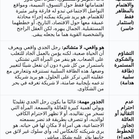
والاهتمام
اهتماماتها فقط حول التسوق، النميمة، ومواقع
بالمظاهر
التواصل الاجتماعي تبدو له فارغة وغير مثيرة
فقط
للاهتمام. هو يريد شريكة يمكنه إجراء محادثة
(استثمار
عميقة معها حول الاقتصاد، التاريخ، أو خططهما
خاسر)
المستقبلية. الجمال يبهره، لكن العقل الراجح
والشخصية القوية هما ما يجعله يبقى.
هو واقعي، لا متشائم:
رجل الجدي واقعي ويعرف
التشاؤم
أن الحياة صعبة، لكنه يؤمن بالعمل الجاد للتغلب
والشكوى
على الصعاب. هو ينفر من المرأة التي تشتكي
المستمرة
باستمرار من كل شيء دون أن تفعل شيئًا لتغيير
(طاقة
وضعها. هذه الطاقة السلبية تستنزفه وتتعارض مع
سلبية
عقليته التي تركز على الحلول. هو يريد شريكة
هدامة)
تدعمه بإيجابية صامتة، لا شريكة تغرقه في بحر
من الشكاوى.
عدم
الجذور مهمة:
غالبًا ما يكون رجل الجدي تقليديًا
احترام
ويولي أهمية كبيرة للعائلة والسمعة. المرأة التي
التقاليد أو
تسخر من تقاليده، أو لا تظهر الاحترام الكافي
العائلة
لوالديه، أو تتصرف بطريقة قد تضر بسمعته
(تجاوز
الاجتماعية، هي امرأة لا مكان لها في حياته. هو
للخطوط
يرى شريكته كانعكاس له، وأي سلوك غير لائق من
الحمراء)
جانبها يؤثر عليه بشكل مباشر.