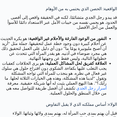
الواقعية: الحصن الذي يحتمي به من الأوهام
قد يبدو رجل الجدي متشائمًا، لكنه في الحقيقة واقعي إلى أقصى
الحدود. هو يحمي نفسه من خيبات الأمل عبر الاستعداد دائمًا للأسوأ
والعمل من أجل الأفضل.
النفور من الوعود الفارغة والأحلام غير الواقعية:
هو يكره الحديث
عن أحلام كبيرة دون وجود خطة عمل لتحقيقها. جملة مثل “أريد
أن أصبح مليونيرة يومًا ما” دون أي دليل على العمل لتحقيق ذلك
هي مجرد ضوضاء في أذنيه. هو يقدر المرأة التي تتحدث عن
خطواتها التالية، وليس فقط عن وجهتها النهائية.
العلاقة كفريق لحل المشاكل العملية:
هو يرى الخلافات كعقبات
يجب التغلب عليها بكفاءة. الشكوى دون اقتراح حلول هي سلوك
غير فعال في نظره. هو ينجذب للمرأة التي تواجه المشكلة
وتقول “لدينا هذه المشكلة، وهذه هي الخيارات الثلاثة لحلها. ما
رأيك؟”. هذا النهج العملي يثبت له أنها شريكة حقيقية. معرفة
أسرار رجل الجدي
تكشف أن أفضل طريقة للتواصل معه هي
من خلال المنطق والحلول العملية.
الولاء: أساس مملكته الذي لا يقبل التفاوض
قبل أن يهتم بمدى حب المرأة له، يهتم بمدى ولائها وثباتها. الولاء