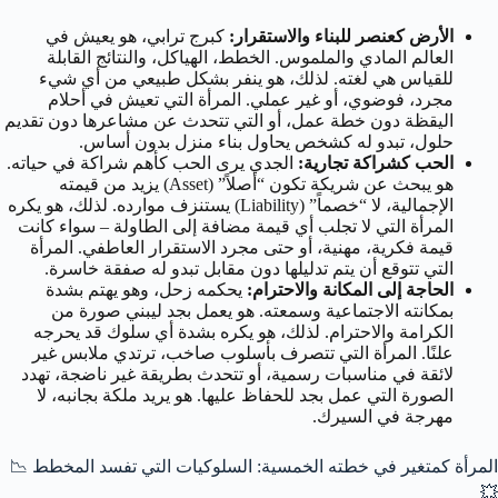
الأرض كعنصر للبناء والاستقرار:
كبرج ترابي، هو يعيش في
العالم المادي والملموس. الخطط، الهياكل، والنتائج القابلة
للقياس هي لغته. لذلك، هو ينفر بشكل طبيعي من أي شيء
مجرد، فوضوي، أو غير عملي. المرأة التي تعيش في أحلام
اليقظة دون خطة عمل، أو التي تتحدث عن مشاعرها دون تقديم
حلول، تبدو له كشخص يحاول بناء منزل بدون أساس.
الحب كشراكة تجارية:
الجدي يرى الحب كأهم شراكة في حياته.
هو يبحث عن شريكة تكون “أصلاً” (Asset) يزيد من قيمته
الإجمالية، لا “خصماً” (Liability) يستنزف موارده. لذلك، هو يكره
المرأة التي لا تجلب أي قيمة مضافة إلى الطاولة – سواء كانت
قيمة فكرية، مهنية، أو حتى مجرد الاستقرار العاطفي. المرأة
التي تتوقع أن يتم تدليلها دون مقابل تبدو له صفقة خاسرة.
الحاجة إلى المكانة والاحترام:
يحكمه زحل، وهو يهتم بشدة
بمكانته الاجتماعية وسمعته. هو يعمل بجد ليبني صورة من
الكرامة والاحترام. لذلك، هو يكره بشدة أي سلوك قد يحرجه
علنًا. المرأة التي تتصرف بأسلوب صاخب، ترتدي ملابس غير
لائقة في مناسبات رسمية، أو تتحدث بطريقة غير ناضجة، تهدد
الصورة التي عمل بجد للحفاظ عليها. هو يريد ملكة بجانبه، لا
مهرجة في السيرك.
المرأة كمتغير في خطته الخمسية: السلوكيات التي تفسد المخطط 📉
💥