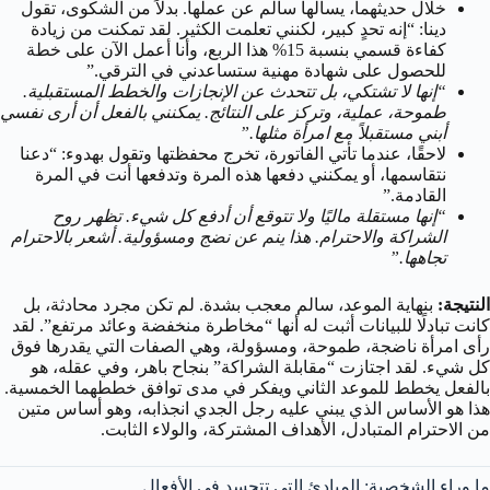
خلال حديثهما، يسألها سالم عن عملها. بدلاً من الشكوى، تقول
دينا: “إنه تحدٍ كبير، لكنني تعلمت الكثير. لقد تمكنت من زيادة
كفاءة قسمي بنسبة 15% هذا الربع، وأنا أعمل الآن على خطة
للحصول على شهادة مهنية ستساعدني في الترقي.”
“إنها لا تشتكي، بل تتحدث عن الإنجازات والخطط المستقبلية.
طموحة، عملية، وتركز على النتائج. يمكنني بالفعل أن أرى نفسي
أبني مستقبلاً مع امرأة مثلها.”
لاحقًا، عندما تأتي الفاتورة، تخرج محفظتها وتقول بهدوء: “دعنا
نتقاسمها، أو يمكنني دفعها هذه المرة وتدفعها أنت في المرة
القادمة.”
“إنها مستقلة ماليًا ولا تتوقع أن أدفع كل شيء. تظهر روح
الشراكة والاحترام. هذا ينم عن نضج ومسؤولية. أشعر بالاحترام
تجاهها.”
النتيجة:
بنهاية الموعد، سالم معجب بشدة. لم تكن مجرد محادثة، بل
كانت تبادلًا للبيانات أثبت له أنها “مخاطرة منخفضة وعائد مرتفع”. لقد
رأى امرأة ناضجة، طموحة، ومسؤولة، وهي الصفات التي يقدرها فوق
كل شيء. لقد اجتازت “مقابلة الشراكة” بنجاح باهر، وفي عقله، هو
بالفعل يخطط للموعد الثاني ويفكر في مدى توافق خططهما الخمسية.
هذا هو الأساس الذي يبني عليه رجل الجدي انجذابه، وهو أساس متين
من الاحترام المتبادل، الأهداف المشتركة، والولاء الثابت.
ما وراء الشخصية: المبادئ التي تتجسد في الأفعال