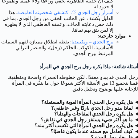
كيف أن جديته الظاهرية تخفي وراءها ولاءً عميقًا وطموحًا
لا حدود له.
أسرار رجل الجدي ♡: اكتشفي شخصيته الغامضة
: هذا
الدليل يكشف عن الجانب الخفي من رجل الجدي، بما في
ذلك حس دعابته الجاف، وعمقه العاطفي الذي لا يظهره
إلا لمن يثق بهم تمامًا.
موارد خارجية:
برج الجدي – ويكيبيديا
: نقطة انطلاق ممتازة لفهم السمات
الأساسية، الكوكب الحاكم (زحل)، والعنصر الترابي
المرتبط ببرج الجدي.
أسئلة شائعة: ماذا يكره رجل برج الجدي في المرأة
رجل الجدي قد يبدو معقدًا، لكن خطوطه الحمراء واضحة ومنطقية.
قمنا بتجميع 13 من الأسئلة الأكثر شيوعًا حول ما ينفّره في المرأة
للإجابة عليها بوضوح وتحليل دقيق.
هل يكره رجل الجدي المرأة القوية والمستقلة؟
لماذا يبدو رجل الجدي باردًا وغير عاطفي؟
هل يكره رجل الجدي المفاجآت والهدايا؟
ما هو أكثر شيء يستفز رجل الجدي في نقاش؟
هل يكره رجل الجدي المرأة التي تكسب أكثر منه؟
كيف أتعامل مع صمته عندما يكون غاضبًا؟
هل يغار رجل الجدي؟