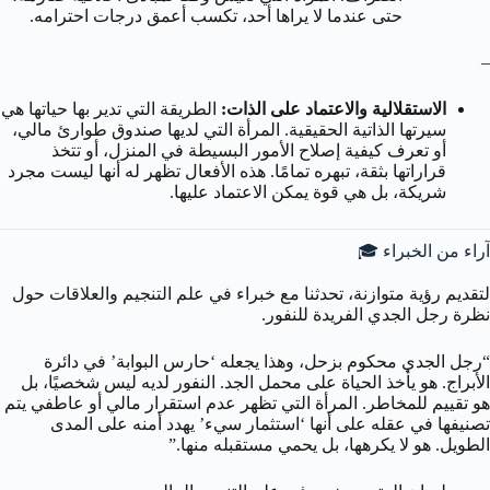
حتى عندما لا يراها أحد، تكسب أعمق درجات احترامه.
–
الاستقلالية والاعتماد على الذات:
الطريقة التي تدير بها حياتها هي
سيرتها الذاتية الحقيقية. المرأة التي لديها صندوق طوارئ مالي،
أو تعرف كيفية إصلاح الأمور البسيطة في المنزل، أو تتخذ
قراراتها بثقة، تبهره تمامًا. هذه الأفعال تظهر له أنها ليست مجرد
شريكة، بل هي قوة يمكن الاعتماد عليها.
آراء من الخبراء 🎓
لتقديم رؤية متوازنة، تحدثنا مع خبراء في علم التنجيم والعلاقات حول
نظرة رجل الجدي الفريدة للنفور.
“رجل الجدي محكوم بزحل، وهذا يجعله ‘حارس البوابة’ في دائرة
الأبراج. هو يأخذ الحياة على محمل الجد. النفور لديه ليس شخصيًا، بل
هو تقييم للمخاطر. المرأة التي تظهر عدم استقرار مالي أو عاطفي يتم
تصنيفها في عقله على أنها ‘استثمار سيء’ يهدد أمنه على المدى
الطويل. هو لا يكرهها، بل يحمي مستقبله منها.”