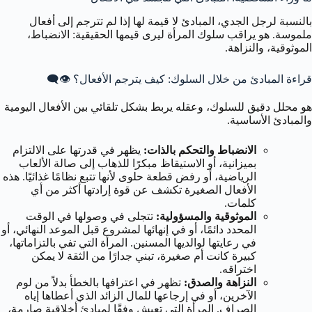
بالنسبة لرجل الجدي، المبادئ لا قيمة لها إذا لم تترجم إلى أفعال
ملموسة. هو يراقب سلوك المرأة ليرى قيمها الحقيقية: الانضباط،
الموثوقية، والنزاهة.
قراءة المبادئ من خلال السلوك: كيف يترجم الأفعال؟ 👁️‍🗨️
هو محلل دقيق للسلوك، وعقله يربط بشكل تلقائي بين الأفعال اليومية
والمبادئ الأساسية.
الانضباط والتحكم بالذات:
يظهر في قدرتها على الالتزام
بميزانية، أو الاستيقاظ مبكرًا للذهاب إلى صالة الألعاب
الرياضية، أو رفض قطعة حلوى لأنها تتبع نظامًا غذائيًا. هذه
الأفعال الصغيرة تكشف عن قوة إرادتها أكثر من أي
كلمات.
الموثوقية والمسؤولية:
تتجلى في وصولها في الوقت
المحدد دائمًا، أو في إنهائها لمشروع قبل الموعد النهائي، أو
في رعايتها لوالديها المسنين. المرأة التي تفي بالتزاماتها،
كبيرة كانت أم صغيرة، تبني جدارًا من الثقة لا يمكن
اختراقه.
النزاهة والصدق:
تظهر في اعترافها بالخطأ بدلاً من لوم
الآخرين، أو في إرجاعها للمال الزائد الذي أعطاها إياه
الصراف. المرأة التي تعيش وفقًا لمبادئ أخلاقية صارمة،