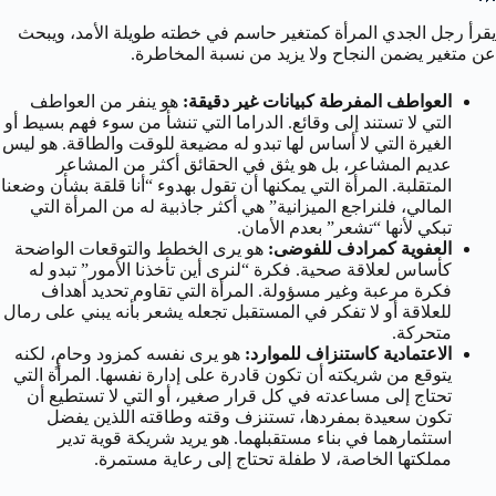
يقرأ رجل الجدي المرأة كمتغير حاسم في خطته طويلة الأمد، ويبحث
عن متغير يضمن النجاح ولا يزيد من نسبة المخاطرة.
العواطف المفرطة كبيانات غير دقيقة:
هو ينفر من العواطف
التي لا تستند إلى وقائع. الدراما التي تنشأ من سوء فهم بسيط أو
الغيرة التي لا أساس لها تبدو له مضيعة للوقت والطاقة. هو ليس
عديم المشاعر، بل هو يثق في الحقائق أكثر من المشاعر
المتقلبة. المرأة التي يمكنها أن تقول بهدوء “أنا قلقة بشأن وضعنا
المالي، فلنراجع الميزانية” هي أكثر جاذبية له من المرأة التي
تبكي لأنها “تشعر” بعدم الأمان.
العفوية كمرادف للفوضى:
هو يرى الخطط والتوقعات الواضحة
كأساس لعلاقة صحية. فكرة “لنرى أين تأخذنا الأمور” تبدو له
فكرة مرعبة وغير مسؤولة. المرأة التي تقاوم تحديد أهداف
للعلاقة أو لا تفكر في المستقبل تجعله يشعر بأنه يبني على رمال
متحركة.
الاعتمادية كاستنزاف للموارد:
هو يرى نفسه كمزود وحامٍ، لكنه
يتوقع من شريكته أن تكون قادرة على إدارة نفسها. المرأة التي
تحتاج إلى مساعدته في كل قرار صغير، أو التي لا تستطيع أن
تكون سعيدة بمفردها، تستنزف وقته وطاقته اللذين يفضل
استثمارهما في بناء مستقبلهما. هو يريد شريكة قوية تدير
مملكتها الخاصة، لا طفلة تحتاج إلى رعاية مستمرة.