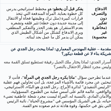
الاندفاع
يفكر قبل أن يخطو:
هو مخطط استراتيجي يدرس
والتصرف
كل خطوة بعناية. المرأة المندفعة التي تتخذ
دون
قرارات كبيرة (مثل ترك وظيفتها فجأة أو الانتقال
تفكير
إلى مدينة جديدة دون خطة) تثير قلقه وتشعره
(مخاطرة
بعدم الاستقرار. هو يقدر الحذر والتفكير المنطقي،
غير
ويرى الاندفاع كشكل من أشكال الطيش الذي
محسوبة)
يمكن أن يدمر كل ما عمل بجد لبنائه.
مقدمة – عقلية المهندس المعماري: لماذا يبحث رجل الجدي عن
شريكة بناء لا عن قطعة ديكور؟
أسرار الجدي: لماذا يختار ملك الجبل رفيقة تستطيع تسلق القمة معه
وليس مجرد انتظار الاحتفال بالنصر؟
عندما تطرحين سؤال “
ماذا يكره رجل الجدي في المرأة
“، فأنتِ لا
تبحثين عن مجرد قائمة بالأشياء المزعجة، بل أنتِ تحاولين فهم عقلية
“الرئيس التنفيذي” لدائرة الأبراج. رجل الجدي هو البنّاء، الاستراتيجي،
والواقعي. عالمه قائم على أسس صلبة من الطموح، المسؤولية،
والأمان المادي. بالنسبة له، المرأة ليست مجرد شعلة عاطفية تضيء
حياته، بل هي الشريك المؤسس في “مشروع الحياة”، نائبة الرئيس
التي يثق في حكمتها، وقوة هادئة تدعم صعوده نحو القمة.