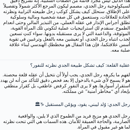
هذا الدليل ليس مجرد قائمة من الصفات السلبية. إنه تشريح دقيق
لسيكولوجية رجل الجدي، مصمم ليكون المرجع الأكثر شمولاً وتفصيلاً
على الإطلاق. سنحلل كيف يشكل كوكب زحل طبيعته الترابية ونظرته
الجادة للعلاقات، وسنتعمق في كل صفة شخصية ومالية وسلوكية
تطلق أجراس الإنذار في عقله العملي، من التبذير المالي وحتى انعدام
الطموح. سنقدم لكِ استراتيجيات عملية لتكوني تلك المرأة القوية،
الموثوقة، والداعمة التي لا يرى مستقبله بدونها. سواء كنتِ تسعين
لجذب انتباه رجل الجدي، أو تعيشين معه بالفعل وترغبين في تقوية
أسس علاقتكما، فإن هذا المقال هو مخططكِ الهندسي لبناء علاقة
صلبة معه.
عقلية القلعة: كيف تشكل طبيعة الجدي نظرته للنفور؟
لفهم ما يكرهه رجل الجدي، يجب أولاً أن نتخيل أن عقله قلعة محصنة.
هو لا يسمح لأي شيء بالدخول إلا بعد فحص دقيق للتأكد من أنه لن يهدد
استقرار أسوارها. هو لا يرى النفور كرفض عاطفي، بل كقرار منطقي
بإبعاد أي “مخاطر أمنية” عن مملكته.
رجل الجدي: وُلد ليبني، يقود، ويؤمّن المستقبل ♑️🏛️
رجل الجدي هو مزيج فريد من الطموح الذي لا يلين، والواقعية
الصارمة، والحاجة العميقة للأمان. هذه السمات هي التي تنحت نظرته
لما هو غير مقبول في المرأة.