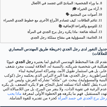
ما وراء الشخصية: المبادئ التي تتجسد في الأفعال
آراء من الخبراء 🎓
أصوات من المجتمع 🗣️
تناغم الطاقات: كيف تتصادم الأبراج الأخرى مع خطوط الجدي الحمراء
للتوسع والقراءة الإضافية 📚
أسئلة شائعة: ماذا يكره رجل برج الجدي في المرأة
الخاتمة: المسؤولية هي مفتاح مملكة رجل الجدي
جدول النفور لدى رجل الجدي (خريطة طريق المهندس المعماري
للعلاقات)
نقدم لك هنا المخطط الهندسي الدقيق لما يعتبره
رجل الجدي
عيوبًا
هيكلية في شخصية شريكته. بالنسبة له، العلاقة ليست مجرد شغف
عابر، بل هي استثمار طويل الأمد، وشراكة استراتيجية لبناء
إمبراطورية. رجل الجدي، هذا البرج الترابي الذي يحكمه زحل (كوكب
البنية والمسؤولية)، يبحث عن “ملكة” تشاركه العرش، وليس عن
عبء يثقل كاهله أثناء تسلقه لجبل النجاح. هو لا يكره الضعف، بل يكره
عدم الرغبة في تقوية الذات، ولا ينفر من المرح، بل من اللامبالاة التي
تهدد المستقبل. فهم ما يكرهه هو الخطوة الأولى لمعرفة
ماذا يحب
رجل برج الجدي في جسد المرأة
كجزء من تقديره للقوة الشاملة.