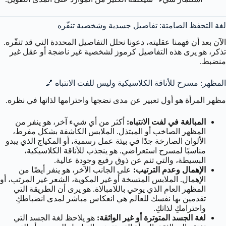
لغة التحفظ الصامتة: تفاصيل جسدية وشخصية تنفّره
الآن بعد أن فهمنا عقليته، دعونا نحلل التفاصيل المحددة التي قد تنفّره.
تذكر، هو يرى هذه التفاصيل كرموز لشخصية غير ناضجة أو عقل غير
منضبط.
المظهر: مسرح للأناقة الكلاسيكية وليس للفت الانتباه 💅
مظهر المرأة هو أول تعبير عن مدى نضجها واحترامها لذاتها في نظره.
المبالغة في لفت الانتباه:
أكثر من أي شيء آخر، هو ينفر من
المظهر الصاخب أو المبتذل. الملابس الكاشفة بشكل مفرط،
الألوان الصارخة جدًا في بيئة عمل رسمية، أو المكياج الذي يبدو
مناسبًا لمسرح استعراضي. هو ينجذب للأناقة الكلاسيكية،
البسيطة، والتي تنم عن ذوق رفيع وجودة عالية.
الإهمال وعدم الترتيب:
على الجانب الآخر، هو ينفر أيضًا من
الإهمال. الملابس المتسخة أو غير المكوية، الشعر غير المرتب، أو
المظهر العام الذي يوحي باللامبالاة. هو يرى أن الطريقة التي
تقدمين بها نفسك للعالم هي انعكاس مباشر لمدى انضباطكِ
واحترامكِ لذاتكِ.
لغة الجسد المتوترة أو غير الواثقة:
هو يلاحظ لغة الجسد التي