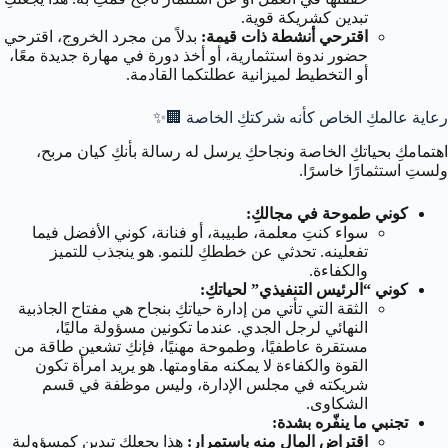
تبدين كشريكة قوية.
اقترحي أنشطة ذات قيمة:
بدلاً من مجرد الخروج، اقترحي
حضور ندوة استثمارية، أو أخذ دورة في مهارة جديدة معًا،
أو التخطيط لميزانية عطلتكما القادمة.
رعاية عالمكِ الخاص كأنه شركتكِ الخاصة 🏢✨
اهتمامكِ بحياتكِ الخاصة ونجاحكِ يرسل له رسالة بأنكِ كيان مربح،
ولستِ استثمارًا خاسرًا.
كوني طموحة في مجالكِ:
سواء كنتِ معلمة، طبيبة، أو فنانة، كوني الأفضل فيما
تفعلينه. تحدثي عن خططكِ للنمو. هو ينجذب للتميز
والكفاءة.
كوني “الرئيس التنفيذي” لحياتكِ:
الثقة التي تأتي من إدارة حياتكِ بنجاح هي مفتاح الجاذبية
النهائي لرجل الجدي. عندما تكونين مسؤولة ماليًا،
مستقرة عاطفيًا، وطموحة مهنيًا، فإنكِ تشعين طاقة من
القوة والكفاءة لا يمكنه مقاومتها. هو يريد امرأة تكون
شريكته في مجلس الإدارة، وليس موظفة في قسم
الشكاوى.
تجنبي ما ينفّره بشدة:
اقتراض المال منه باستمرار:
هذا يجعلكِ تبدين كمسؤولية