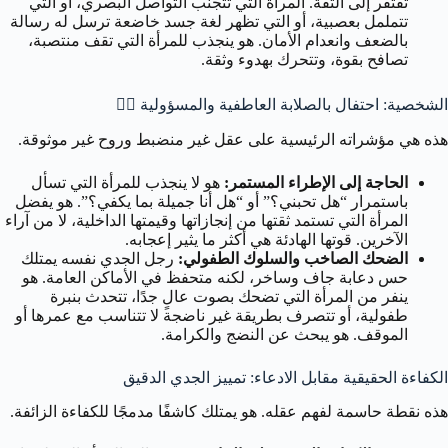
تفتقر إلى الثقة. المرأة التي تتجنب التواصل البصري، أو التي
تتململ بعصبية، أو التي تظهر لغة جسد خاضعة ترسل له رسالة
بالضعف وانعدام الأمان. هو ينجذب للمرأة التي تقف منتصبة،
تصافح بقوة، وتتحرك بهدوء وثقة.
الشخصية: احتفال بالصلابة العاطفية والمسؤولية 🧘‍♀️
هذه هي مؤشراته الرئيسية على عقل غير منضبط وروح غير موثوقة.
الحاجة إلى الإطراء المستمر:
هو لا ينجذب للمرأة التي تسأل
باستمرار “هل تحبني؟” أو “هل أنا جميلة بما يكفي؟”. هو يفضل
المرأة التي تستمد ثقتها من إنجازاتها وقيمتها الداخلية، لا من آراء
الآخرين. قوتها الهادئة هي أكثر ما يثير إعجابه.
الضحك الصاخب والسلوك الطفولي:
رجل الجدي نفسه يمتلك
حس دعابة جاف وساخر، لكنه متحفظ في الأماكن العامة. هو
ينفر من المرأة التي تضحك بصوت عالٍ جدًا، تتحدث بنبرة
طفولية، أو تتصرف بطريقة غير ناضجة لا تتناسب مع عمرها أو
الموقف. هو يبحث عن النضج والكرامة.
الكفاءة الحقيقية مقابل الادعاء: تمييز الجدي الدقيق
هذه نقطة حاسمة لفهم عقله. هو يمتلك كاشفًا مدمجًا للكفاءة الزائفة.