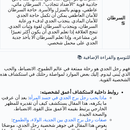
جاذبية قوية “الأضداد تتجاذب”. السرطان مائي،
عاطفي، ويهتم بالمنزل والأسرة. حاجة السرطان
للأمان العاطفي يمكن أن تكمل حاجة الجدي
السرطان
للأمان المادي. ينجذب الجدي لدفء ورعاية
♋
السرطان، وينجذب السرطان لقوة وثبات الجدي.
تنجح العلاقة إذا تعلم الجدي أن يكون أكثر تعبيرًا
عن مشاعره، وإذا تعلم السرطان ألا يأخذ جدية
الجدي على محمل شخصي.
للتوسع والقراءة الإضافية 📚
فهم رجل الجدي هو رحلة ممتعة في عالم الطموح، الانضباط، والحب
الذي يُبنى ليدوم. إليك بعض الموارد لمواصلة رحلتك في استكشاف هذه
الشخصية القوية.
روابط داخلية لاستكشاف أعمق لشخصيته:
ماذا يحب رجل برج الجدي في جسد المرأة
: بعد أن عرفتِ
ما يكرهه، هذا المقال يستكشف كيف أن تقديره للمظهر
الخارجي يرتبط بقيمه الأعمق مثل القوة، الانضباط،
والصحة الجيدة.
صفات رجل برج الجدي بين الجدية، الولاء، والطموح
:
يغوص هذا المقال في جوهر شخصية رجل الجدي، موضحًا