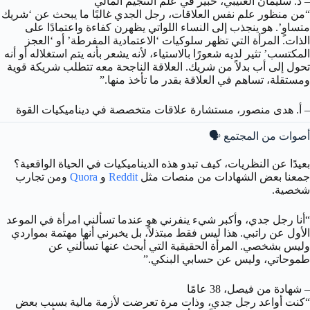
– د. سليمان العتيبي، خبير في علم التنجيم المالي
“من منظور علم نفس العلاقات، رجل الجدي غالبًا ما يبحث عن ‘شريك
متساوٍ’. هو ينجذب إلى النساء اللواتي يظهرن كفاءة واعتمادًا على
الذات. المرأة التي تظهر سلوكيات ‘الاعتمادية المفرطة’ أو ‘العجز
المكتسب’ تثير لديه شعورًا بالاستياء، لأنه يشعر بأنه يتم استغلاله أو أنه
تحول إلى أب بدلاً من شريك. العلاقة الناجحة معه تتطلب شريكة قوية
ومستقلة، تساهم في العلاقة بقدر ما تأخذ منها.”
– أ. هدى منصور، مستشارة علاقات متخصصة في ديناميكيات القوة
أصوات من المجتمع 🗣️
بعيدًا عن النظريات، كيف تبدو هذه الديناميكيات في الحياة الواقعية؟
جمعنا بعض الشهادات من منصات مثل
Reddit
و
Quora
ومن تجارب
شخصية.
“أنا رجل جدي، وأكبر شيء ينفرني هو عندما تسألني امرأة في الموعد
الأول عن راتبي. هذا ليس فقط مبتذلاً، بل يخبرني أنها مهتمة بمواردي
وليس بشخصي. المرأة الحقيقية التي أبحث عنها تسألني عن
طموحاتي، وليس عن حسابي البنكي.”
– شهادة من فيصل، 38 عامًا
“كنت أواعد رجل جدي، وذات مرة تعرضت لأزمة مالية بسبب بعض