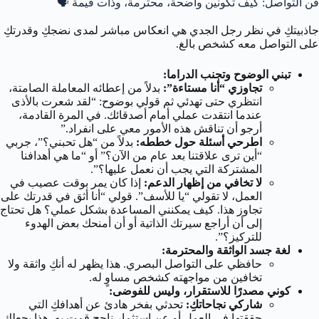
فن التواصل: كيف تكونين واضحة، محترمة، وذات قيمة 🗣️
جاذبيتكِ في نظر رجل الجدي هي انعكاس مباشر لمدى نضجكِ وقدرتكِ
على التواصل معه كشخص بالغ.
تبني الوضوح وتجنب الدراما:
تجاوزي “أنا مستاءة”:
بدلاً من إعطائه المعاملة الصامتة،
انتظري حتى تهدئي ثم قولي بوضوح: “لقد شعرت بالأذى
عندما انتقدت عملي أمام أصدقائك. في المرة القادمة،
أرجو أن تناقش هذه الأمور معي على انفراد.”
اطرحي أسئلة حول خططه:
بدلاً من “هل تحبني؟”، جربي
“أين ترى علاقتنا بعد عام من الآن؟” أو “ما هي أهدافنا
المشتركة التي يجب أن نعمل عليها؟”.
لا تخافي من إظهار الدعم:
إذا كان يمر بوقت عصيب في
العمل، لا تقولي “يا للأسف”. قولي “أنا أثق في قدرتك على
تجاوز هذا. كيف يمكنني المساعدة بشكل عملي؟ هل تحتاج
إلى أن أراجع سيرتك الذاتية أو أن أمنحك بعض الهدوء
للتركيز؟”.
لغة جسد الواثقة والمحترمة:
حافظي على التواصل البصري. هذا يظهر له أنكِ واثقة ولا
تخافين من مواجهته كشخص مساوٍ له.
كوني مصدرًا للاستقرار، وليس للفوضى:
شاركي نجاحاتكِ:
تحدثي بفخر هادئ عن أهدافكِ التي
حققتها في العمل أو عن استثمار ناجح قمتِ به. هذا يجعلكِ