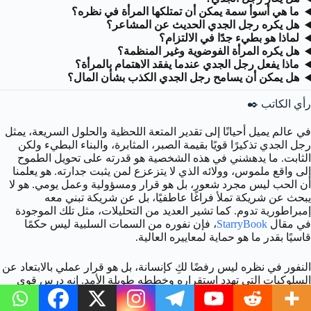
ما هي أسوأ سمة يمكن أن تمتلكها المرأة في نظره؟
هل يكره رجل الجدي الحديث عن المشاعر؟
لماذا هو بطيء جدًا في الالتزام؟
هل يكره المرأة الفوضوية وغير المنظمة؟
ماذا يفعل رجل الجدي عندما يفقد الاهتمام بالمرأة؟
هل يمكن أن يسامح رجل الجدي الكذب بشأن المال؟
رأي الكاتب ✒️
في عالم يميل أحيانًا إلى تقدير المتعة اللحظية والحلول السريعة، يمثل
رجل الجدي تذكيرًا قويًا بقيمة الصبر، المثابرة، والبناء البطيء ولكن
الثابت. ما يدهشني في هذه الشخصية هو قدرته على تحويل الطموح
إلى واقع ملموس، وولائه الذي لا يتزعزع لمن يثبت جدارته. هو يعلمنا
أن الحب ليس مجرد شعور، بل هو قرار ومسؤولية وعمل يومي. هو لا
يبحث عن شريكة تملأ فراغًا عاطفيًا، بل عن شريكة تبني معه
إمبراطورية تدوم. كما تشير العديد من التحليلات، مثل تلك الموجودة
في مقال
StarryBook
، فإن نفوره من السمات السلبية ليس حكمًا
قاسيًا بقدر ما هو حماية لمعاييره العالية.
النفور في نظره ليس رفضًا لكِ كإنسانة، بل هو قرار عملي بالابتعاد عن
السلوكيات التي تهدد استقراره وخططه طويلة الأمد. إنه درس قوي
في أن الطريقة التي ندير بها حياتنا، مواردنا، وطموحاتنا هي أقوى
أشكال الجاذبية. رجل الجدي لا يريد شريكة تعجب بنجاحه، بل يريد