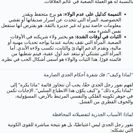
بالنسبة له هو العملة الصعبة في عالم العلاقات.
النميمة كدليل على عدم الولاء:
هو برج متحفظ ويقدر
الخصوصية. المرأة التي تتحدث عن أسرار صديقاتها أو تفشي
معلومات خاصة تبدو له غير جديرة بالثقة. هو يفترض أنها ستفعل
نفس الشيء معه.
الثبات في أوقات الشدة:
هو يختبر ولاء شريكته في الأوقات
الصعبة. المرأة التي تقف بجانبه عندما يواجه تحديات مهنية أو
مالية، وتقدم الدعم الهادئ والثابت، تكسب ولاءه الأبدي. أما
المرأة التي تشتكي أو تبتعد عند أول عقبة، فيتم شطبها من
قائمته فورًا. هذا الثبات والولاء هو أسمى أشكال الحب في نظره.
“لماذا وكيف”: فك شفرة أحكام الجدي الصارمة
لفهم نفور رجل الجدي حقًا، يجب أن نتجاوز قائمة “ماذا يكره” إلى
“لماذا يكره ذلك” و”كيف يكوّن هذا الانطباع السلبي”. الإجابات تكمن
في جوهر تكوينه الفلكي والنفسي المرتبط بالأرض، المسؤولية،
والخوف الفطري من الفشل.
لماذا: الأسباب الجذرية لتفضيلاته المحافظة
نفور رجل الجدي ليس اعتباطيًا، بل هو نتيجة مباشرة للقوى الكونية
التي تشكله: