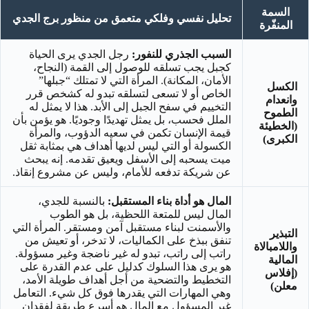
السمة
تحليل نفسي وفلكي متعمق من منظور برج الجدي
المنفّرة
السبب الجذري للنفور:
رجل الجدي يرى الحياة
كجبل يجب تسلقه للوصول إلى القمة (النجاح،
الأمان، المكانة). المرأة التي لا تمتلك “جبلها”
الكسل
الخاص أو لا تسعى لتسلقه تبدو له كشخص قرر
وانعدام
التخييم في سفح الجبل إلى الأبد. هذا لا يمثل له
الطموح
الملل فحسب، بل يمثل تهديدًا وجوديًا. هو يؤمن بأن
(الخطيئة
قيمة الإنسان تكمن في سعيه الدؤوب، والمرأة
الكبرى)
الكسولة أو التي ليس لديها أهداف هي بمثابة ثقل
ميت يسحبه إلى الأسفل ويعيق تقدمه. إنه يبحث
عن شريكة تدفعه للأمام، وليس عن مشروع إنقاذ.
المال هو أداة بناء المستقبل:
بالنسبة للجدي،
المال ليس للمتعة اللحظية، بل هو الطوب
والأسمنت لبناء مستقبل آمن ومستقر. المرأة التي
التبذير
تنفق ببذخ على الكماليات، لا تدخر، أو تعيش من
واللامبالاة
راتب إلى راتب، تبدو له غير ناضجة وغير مسؤولة.
المالية
هو يرى هذا السلوك كدليل على عدم القدرة على
(إفلاس
التخطيط والتضحية من أجل أهداف طويلة الأمد،
معلن)
وهي المهارات التي يقدرها فوق كل شيء. التعامل
غير المسؤول مع المال هو أسرع طريقة لفقدان