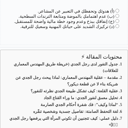
(أ) هدوئكِ وتحفظكِ في التعبير عن المشاعر.
(ب) عدم اهتمامكِ بالموضة ومتابعة الترندات السطحية.
(ج) إنفاقكِ ببذخ وعدم وجود خطة مالية واضحة للمستقبل.
(د) تركيزك الشديد على حياتكِ المهنية وسعيكِ للترقية.
محتويات المقالة ⚡
جدول النفور لدى رجل الجدي (خريطة طريق المهندس المعماري
للعلاقات)
مقدمة – عقلية المهندس المعماري: لماذا يبحث رجل الجدي عن
شريكة بناء لا عن قطعة ديكور؟
عقلية القلعة: كيف تشكل طبيعة الجدي نظرته للنفور؟
تحليل معمق لنفور الجدي: ما وراء القناع الجاد
“لماذا وكيف”: فك شفرة أحكام الجدي الصارمة
لغة التحفظ الصامتة: تفاصيل جسدية وشخصية تنفّره
دليل عملي: كيف تتجنبين أن تكوني المرأة التي يرفضها رجل الجدي
🏃‍♂️💨