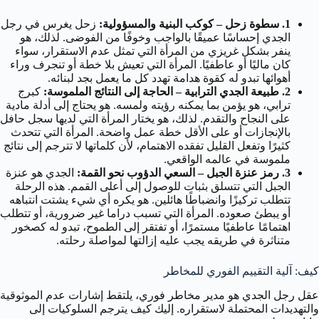
1. سطوة زحل – كوكب البنية والمسؤولية:
زحل يغرس في رجل
الجدي إحساسًا عميقًا بالواجب وخوفًا من الفوضى. لذلك، هو
ينفر بشكل غريزي من المرأة التي تمثل عدم الاستقرار، سواء
كان ماليًا أو عاطفيًا. المرأة التي تعيش بلا خطة أو تنجرف وراء
أهوائها تبدو له كقوة هدامة تهدد كل ما يعمل بجد لبنائه.
2. طبيعة الجدي الترابية – الحاجة إلى النتائج الملموسة:
كبرج
ترابي، هو يؤمن بما يمكنه رؤيته ولمسه. هو يحتاج إلى أدلة مادية
على النجاح والتقدم. لذلك، هو يختار المرأة التي لديها سجل حافل
بالإنجازات أو على الأقل خطة عمل واضحة. المرأة التي تتحدث
كثيرًا وتفعل القليل تفقده الاهتمام، لأن كلماتها لا تترجم إلى نتائج
ملموسة في عالمه الواقعي.
3. رمز عنزة الجبل – السعي الدؤوب نحو القمة:
الجدي هو عنزة
الجبل التي تتسلق بثبات للوصول إلى أعلى القمم. هذه الرحلة
تتطلب تركيزًا وانضباطًا هائلين. هو يكره أي شيء يشتت انتباهه
أو يبطئ صعوده. المرأة التي تسبب دراما غير ضرورية، أو تتطلب
اهتمامًا عاطفيًا مستمرًا، أو تفتقر إلى الطموح، تبدو له كصخور
متناثرة في طريقه يجب عليه إزالتها لمواصلة رحلته.
كيف: آلية التقييم الفوري للمخاطر
عقل رجل الجدي هو مدير مخاطر فوري، يلتقط إشارات عدم الموثوقية
والتهديدات المحتملة لاستقراره. إليك كيف يترجم السلوكيات إلى