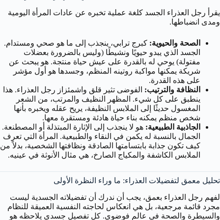
يقرأ رجل العذراء الجسد كلغة عملية تخبره عن عادات المرأة اليومية
ومدى انضباطها.
الصحة والحيوية:
كبرج ترابي، ينجذب إلى ما هو صحي ومستدام.
الجسد الذي يبدو حيويًا ونشيطًا (وليس بالضرورة بعضلات
مفتولة) يوحي له بالقدرة على عيش حياة منتجة. هو يبحث عن
شريكة يمكنها مواكبة روتينه المنظم، وجسدها هو أول مؤشر
على هذه القدرة.
النظافة والترتيب:
الفوضى تثير قلق واشمئزاز رجل العذراء. هذا
ينطبق على كل شيء. المظهر النظيف والمرتب، من الشعر
المغسول حديثًا إلى الملابس النظيفة، يريح عقله ويخبره بأنها
شخص منظم يمكنه بناء حياة هادئة ومستقرة معها.
الجاذبية الطبيعية:
هو لا ينجذب إلى الإثارة المبتذلة أو المصطنعة.
الجمال بالنسبة له يكمن في النقاء والطبيعية. المرأة التي تعرف
كيف تكون جذابة بابتسامتها الصادقة ونظافتها الشخصية، بدلاً من
الملابس الكاشفة والمكياج الصارخ، هي مثال الأنوثة في عينيه.
تحليل معمق لتفضيلات العذراء: ما وراء النظرة الأولى
لفهم رجل العذراء بعمق، يجب أن ندرك أن تفضيلاته الجسدية ليست
مجرد قائمة مرجعية، بل هي انعكاس لحاجته النفسية العميقة للنظام
والسيطرة والصحة في عالم فوضوي. كل تفصيل جسدي يلاحظه هو