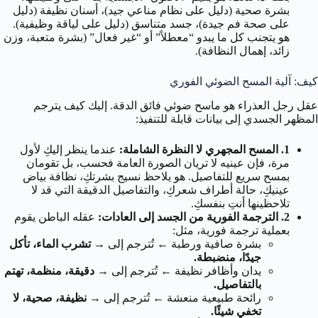
بشرة صحية (دليل على نظام مناعي جيد)، أسنان نظيفة (دليل
على صحة فم جيدة)، جسد متناسق (دليل على لياقة وظيفية).
هو يتجنب كل ما يبدو “معطلاً” أو “غير فعال” (بشرة متعبة، وزن
زائد، إهمال النظافة).
كيف: آلية المسح الضوئي الفوري
عقل رجل العذراء هو ماسح ضوئي فائق الدقة. إليك كيف يترجم
المظهر الجسدي إلى بيانات قابلة للتنفيذ:
1. المسح المجهري لا النظرة الشاملة:
عندما ينظر إليكِ لأول
مرة، فإن عينيه لا تريان الصورة العامة فحسب، بل تقومان
بمسح سريع للتفاصيل. هو يلاحظ نسيج بشرتكِ، نظافة بياض
عينيكِ، حالة أطراف شعركِ، والتفاصيل الدقيقة التي قد لا
تلاحظينها أنتِ بنفسكِ.
2. الترجمة الفورية من الجسد إلى العادات:
عقله الباطن يقوم
بعملية ترجمة فورية، مثل:
بشرة صافية ورطبة
←
تُترجم إلى →
تشرب الماء، تأكل
جيدًا، منضبطة.
يدان وأظافر نظيفة
←
تُترجم إلى →
دقيقة، منظمة، تهتم
بالتفاصيل.
رائحة طبيعية منعشة
←
تُترجم إلى →
نظيفة، صحية، لا
تخفي شيئًا.