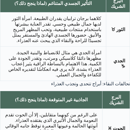
البرج
التأثير الجسدي المتناغم (لماذا ينجح ذلك؟)
الشريك
كلاهما برجان ترابيان يقدران الطبيعة. امرأة الثور
لديها جمال طبيعي وحسي. تقدر العناية ببشرتها
الثور ♉
باستخدام منتجات طبيعية، وتحب المظهر المريح
والأنيق. حضورها الجسدي الهادئ والمستقر يمثل
تجسيدًا للراحة والنقاء الذي يبحث عنه العذراء.
امرأة الجدي هي مثال للانضباط والبنية الجيدة.
مظهرها دائمًا كلاسيكي ومرتب، وتقدر الجودة على
الجدي
الكمية. هذا الاهتمام بالبساطة الراقية يثير إعجاب
♑
العذراء بشدة، لأنه يرى فيه انعكاسًا لتقديره الخاص
للكفاءة والجمال العملي.
تحالفات النقاء: أبراج تتحدى وتجذب العذراء
البرج
الجاذبية غير المتوقعة (لماذا ينجح ذلك؟)
الشريك
على الرغم من كونهما متقابلين، إلا أن الحوت تقدم
النعومة والجمال الأثيري الذي يفتقده العذراء.
أنوثتها الحالمة وعيونها المعبرة توقظ جانبه الوقائي
الحوت ♓