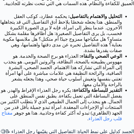
العميق للكفاءة والنظام. هذه السمات هي التي تنحت نظرته للجاذبية.
التحليل والاهتمام بالتفاصيل:
يحكمه عطارد، كوكب العقل
والمنطق. هذا يجعله شخصًا يلاحظ أدق التفاصيل التي قد يتجاهلها
الآخرون. عندما ينظر إلى امرأة، فإنه لا يرى الصورة الكبيرة
فحسب، بل يرى التفاصيل الصغيرة: هل أظافرها مقلمة بشكل
متساوٍ؟ هل مكياجها ممزوج جيدًا أم متكتل؟ هل ملابسها مكوية
بعناية؟ هذه التفاصيل تخبره عن مدى دقتها واهتمامها، وهي
صفات يقدرها بشدة.
الوعي الصحي والنقاء:
العذراء هو برج الصحة والخدمة. هو
مهووس بطبيعته بالصحة، النظافة، والروتين اليومي. هو ينجذب
إلى المرأة التي تشاركه هذا الاهتمام. الجسد الصحي، البشرة
الصافية، والرائحة النظيفة هي علامات مباشرة على أنها امرأة
تعتني بنفسها وتعيش أسلوب حياة صحي، وهذا يجعله يشعر
بالراحة والأمان معها.
التقدير للبساطة والكفاءة:
يكره رجل العذراء الإفراط والهدر. هو
يفضل البساطة التي تعمل بكفاءة. يطبق نفس المنطق على
الجمال. هو ينجذب إلى الجمال الطبيعي الذي لا يتطلب الكثير من
المنتجات أو الإجراءات المعقدة. امرأة تبدو جميلة بأقل قدر من
الجهد (الظاهري) تبدو له أكثر كفاءة وجاذبية. هذا هو جوهر
مفتاح
قلب رجل العذراء
.
الجسد كدليل على نمط الحياة: التفاصيل التي يقيّمها رجل العذراء 📝🧐