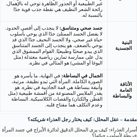
غير الطبيعية أو الجذور الظاهرة توحي له بالإهمال.
رائحة الشعر النظيف هي نقطة جذب قوية جدًا
بالنسبة له.
جسد صحي ومتناسق:
لا ينجذب إلى أقصى الحدود.
لا يفضل الجسد الممتلئ جدًا الذي يوحي بأسلوب
حياة غير صحي، ولا الجسد النحيف جدًا الذي قد
البنية
يوحي بالضعف. هو ينجذب إلى الجسد المتناسق
الجسدية
الذي يبدو صحيًا وطبيعيًا. القوام الممشوق الذي
يدل على ممارسة تمارين رياضية معتدلة (مثل
اليوغا أو المشي) هو المثالي في نظره.
الجمال في البساطة:
في النهاية، ما يأسره هو
الصورة الكاملة. المرأة التي تبدو نظيفة، مرتبة،
الأناقة
وأنيقة ببساطة هي قمة الجاذبية في نظره. هو
العامة
يقدر الملابس المصنوعة من أقمشة طبيعية (مثل
والبساطة
القطن والكتان) والقصات الكلاسيكية. البساطة
وعدم التكلف هما مفتاح قلبه.
مقدمة – عقل المحلل: كيف يختار رجل العذراء شريكته؟
أسرار العذراء: كيف يرى المحلل الدقيق لدائرة الأبراج في جسد المرأة
خريطة لأسلوب حياتها؟