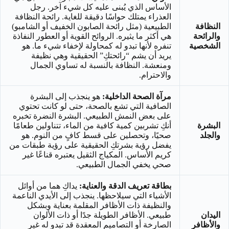
الأساس الذي يُبنى عليه كل شيء آخر. رجل
العذراء يمتلك حواسًا دقيقة للغاية. رائحة النظافة
النظافة
الطبيعية (مثل رائحة الصابون الخفيف أو الشامبو)
والرائحة
هي أكثر ما يثيره. الروائح القوية أو العطور النفاذة
الشخصية
تنفره لأنها تبدو له كمحاولة لإخفاء شيء ما. هو
يريد أن يشم “رائحتكِ” الحقيقية وهي نظيفة
ومنعشة. النظافة بالنسبة له تساوي الجمال
والاحترام.
مرآة الصحة الداخلية:
هو ينجذب إلى البشرة
الصافية التي تشع بالصحة، حتى لو كانت تحتوي
على بعض النمش الطبيعي. البشرة النضرة تخبره
البشرة
أنكِ تشربين كمية كافية من الماء، تتناولين طعامًا
والجلد
صحيًا، وتحصلين على قسط كافٍ من النوم. هو
يفضل رؤية بشرتكِ الحقيقية على رؤية طبقات من
كريم الأساس. المكياج الثقيل يعتبره قناعًا غير
صحي يخفي الجمال الطبيعي.
بطاقة تعريف الدقة والعناية:
يداكِ هما من أوائل
الأشياء التي سيلاحظها. ينجذب إلى الأيدي الناعمة
والنظيفة ذات الأظافر المقلمة بعناية وبشكل
اليدان
طبيعي. الأظافر الطويلة جدًا أو ذات الألوان
والأظافر
الصارخة أو التصاميم المعقدة قد تبدو له غير