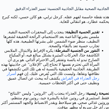
الجاذبية الصحية مقابل الجاذبية الجنسية: تمييز العذراء الدقيق
هذه نقطة حاسمة لفهم عقله. كرجل ترابي، هو كائن حسي، لكنه كبرج
يحكمه عطارد، هو انتقائي للغاية.
تقدير الحسية النظيفة:
ينجذب إلى المحفزات الحسية النقية.
ملمس بشرتها الناعمة بعد الاستحمام، الرائحة الخفيفة لشعرها
النظيف، منظر ضوء الشمس على بشرتها الطبيعية. هذه كلها
تجارب حسية تعد بالنقاء والصحة.
النفور من الجنسية المفرطة:
يكره الإفراط والابتذال. الملابس
الكاشفة جدًا، الحركات المثيرة بشكل مبالغ فيه، أو المكياج
الصارخ تبدو له يائسة وتفتقر إلى الاحترام الذاتي. هو يرى أن
المرأة التي تحترم نفسها لا تحتاج إلى “الإعلان” عن جاذبيتها بهذه
الطريقة. الجاذبية الحقيقية بالنسبة له هي تلك التي تكتشفها في
نظافتها ونقاها، وليست تلك التي تُفرض عليك. إن فهم
أسرار
رجل العذراء في الفراش
يكشف أنه يبحث عن اتصال عميق
ونظيف حتى في أكثر اللحظات حميمية.
نصيحة رئيسية:
رجل العذراء ينجذب إلى “الروتين” وليس “النتائج”
فقط. استثمري في روتين عناية بالبشرة جيد، روتين نوم منتظم،
وروتين غذائي صحي. هو سيلاحظ ويقدر الانضباط والجهد المستمر أكثر
من أي حل سريع أو مظهر مؤقت.