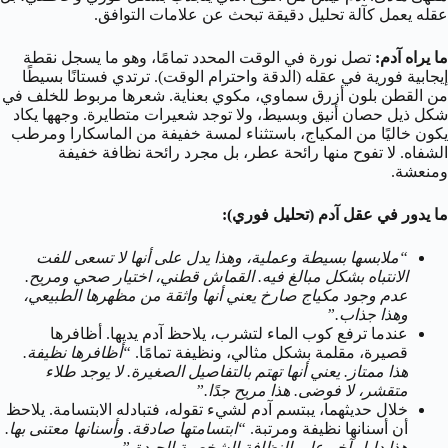
عقله يعمل كآلة تحليل دقيقة تبحث عن علامات التوافق.
ما يراه آدم:
تصل نورة في الوقت المحدد تمامًا، وهو ما يسجل نقطة
إيجابية فورية في عقله (الدقة واحترام الوقت). ترتدي فستانًا بسيطًا
من القطن بلون أزرق سماوي، مكوي بعناية. شعرها مربوط للخلف في
شكل ذيل حصان أنيق وبسيط، ولا توجد شعيرات متطايرة. وجهها يكاد
يكون خاليًا من المكياج، باستثناء لمسة خفيفة من الماسكارا ومرطب
الشفاه. لا تفوح منها رائحة عطر، بل مجرد رائحة نظافة خفيفة
ومنعشة.
ما يدور في عقل آدم (تحليل فوري):
“ملابسها بسيطة وعملية، وهذا يدل على أنها لا تسعى للفت
الانتباه بشكل مبالغ فيه. القماش قطني، اختيار صحي ومريح.
عدم وجود مكياج صارخ يعني أنها واثقة من مظهرها الطبيعي،
وهذا جذاب.”
عندما ترفع كوب الماء لتشرب، يلاحظ آدم يديها. أظافرها
قصيرة، مقلمة بشكل مثالي، ونظيفة تمامًا.
“أظافرها نظيفة.
هذا ممتاز. يعني أنها تهتم بالتفاصيل الصغيرة. لا يوجد طلاء
متقشر، لا فوضى. هذا مريح جدًا.”
خلال حديثهما، يبتسم آدم لشيء تقوله، فتبادله الابتسامة. يلاحظ
أن أسنانها نظيفة ومرتبة.
“ابتسامتها صادقة. وأسنانها معتنى بها.
هذا دليل آخر على النظافة الشخصية الجيدة.”