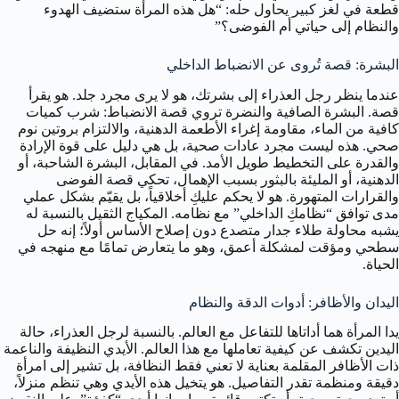
قطعة في لغز كبير يحاول حله: “هل هذه المرأة ستضيف الهدوء
والنظام إلى حياتي أم الفوضى؟”
البشرة: قصة تُروى عن الانضباط الداخلي
عندما ينظر رجل العذراء إلى بشرتك، هو لا يرى مجرد جلد. هو يقرأ
قصة. البشرة الصافية والنضرة تروي قصة الانضباط: شرب كميات
كافية من الماء، مقاومة إغراء الأطعمة الدهنية، والالتزام بروتين نوم
صحي. هذه ليست مجرد عادات صحية، بل هي دليل على قوة الإرادة
والقدرة على التخطيط طويل الأمد. في المقابل، البشرة الشاحبة، أو
الدهنية، أو المليئة بالبثور بسبب الإهمال، تحكي قصة الفوضى
والقرارات المتهورة. هو لا يحكم عليكِ أخلاقياً، بل يقيّم بشكل عملي
مدى توافق “نظامكِ الداخلي” مع نظامه. المكياج الثقيل بالنسبة له
يشبه محاولة طلاء جدار متصدع دون إصلاح الأساس أولاً؛ إنه حل
سطحي ومؤقت لمشكلة أعمق، وهو ما يتعارض تمامًا مع منهجه في
الحياة.
اليدان والأظافر: أدوات الدقة والنظام
يدا المرأة هما أداتاها للتفاعل مع العالم. بالنسبة لرجل العذراء، حالة
اليدين تكشف عن كيفية تعاملها مع هذا العالم. الأيدي النظيفة والناعمة
ذات الأظافر المقلمة بعناية لا تعني فقط النظافة، بل تشير إلى امرأة
دقيقة ومنظمة تقدر التفاصيل. هو يتخيل هذه الأيدي وهي تنظم منزلاً،