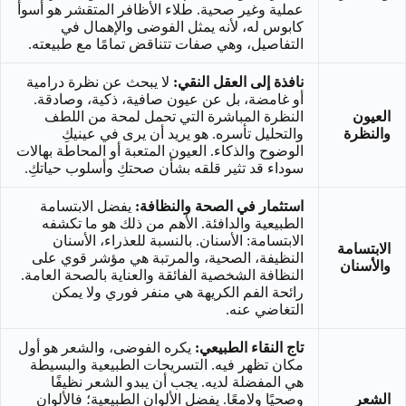
عملية وغير صحية. طلاء الأظافر المتقشر هو أسوأ
كابوس له، لأنه يمثل الفوضى والإهمال في
التفاصيل، وهي صفات تتناقض تمامًا مع طبيعته.
نافذة إلى العقل النقي:
لا يبحث عن نظرة درامية
أو غامضة، بل عن عيون صافية، ذكية، وصادقة.
العيون
النظرة المباشرة التي تحمل لمحة من اللطف
والنظرة
والتحليل تأسره. هو يريد أن يرى في عينيكِ
الوضوح والذكاء. العيون المتعبة أو المحاطة بهالات
سوداء قد تثير قلقه بشأن صحتكِ وأسلوب حياتكِ.
استثمار في الصحة والنظافة:
يفضل الابتسامة
الطبيعية والدافئة. الأهم من ذلك هو ما تكشفه
الابتسامة: الأسنان. بالنسبة للعذراء، الأسنان
الابتسامة
النظيفة، الصحية، والمرتبة هي مؤشر قوي على
والأسنان
النظافة الشخصية الفائقة والعناية بالصحة العامة.
رائحة الفم الكريهة هي منفر فوري ولا يمكن
التغاضي عنه.
تاج النقاء الطبيعي:
يكره الفوضى، والشعر هو أول
مكان تظهر فيه. التسريحات الطبيعية والبسيطة
هي المفضلة لديه. يجب أن يبدو الشعر نظيفًا
الشعر
وصحيًا ولامعًا. يفضل الألوان الطبيعية؛ فالألوان