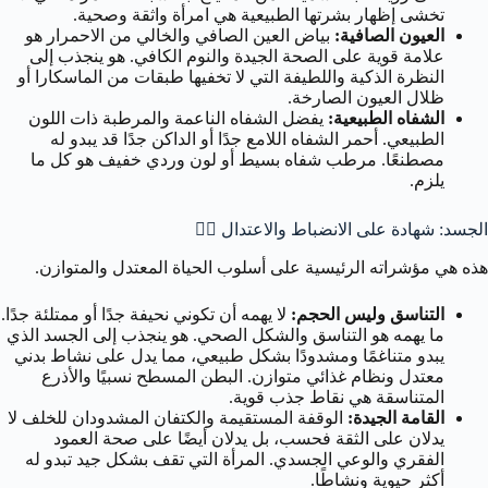
تخشى إظهار بشرتها الطبيعية هي امرأة واثقة وصحية.
العيون الصافية:
بياض العين الصافي والخالي من الاحمرار هو
علامة قوية على الصحة الجيدة والنوم الكافي. هو ينجذب إلى
النظرة الذكية واللطيفة التي لا تخفيها طبقات من الماسكارا أو
ظلال العيون الصارخة.
الشفاه الطبيعية:
يفضل الشفاه الناعمة والمرطبة ذات اللون
الطبيعي. أحمر الشفاه اللامع جدًا أو الداكن جدًا قد يبدو له
مصطنعًا. مرطب شفاه بسيط أو لون وردي خفيف هو كل ما
يلزم.
الجسد: شهادة على الانضباط والاعتدال 🧘‍♀️
هذه هي مؤشراته الرئيسية على أسلوب الحياة المعتدل والمتوازن.
التناسق وليس الحجم:
لا يهمه أن تكوني نحيفة جدًا أو ممتلئة جدًا.
ما يهمه هو التناسق والشكل الصحي. هو ينجذب إلى الجسد الذي
يبدو متناغمًا ومشدودًا بشكل طبيعي، مما يدل على نشاط بدني
معتدل ونظام غذائي متوازن. البطن المسطح نسبيًا والأذرع
المتناسقة هي نقاط جذب قوية.
القامة الجيدة:
الوقفة المستقيمة والكتفان المشدودان للخلف لا
يدلان على الثقة فحسب، بل يدلان أيضًا على صحة العمود
الفقري والوعي الجسدي. المرأة التي تقف بشكل جيد تبدو له
أكثر حيوية ونشاطًا.