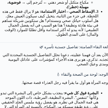
مكياج متكتل أو شعر دهني
←
تُترجم إلى →
فوضوية،
مهملة (خطر!).
3. الإسقاط الصحي – اختبار الاستدامة:
هو لا يراكِ فقط في هذه
اللحظة. في جزء من الثانية، يتخيل كيف سيكون العيش معكِ.
هل أسلوب حياتكِ صحي ومستدام؟ هل ستكونين شريكة تساهم
في بيئة هادئة ونظيفة؟ هذا هو السبب في أنه يفضل الجمال
الطبيعي؛ لأنه يبدو له أكثر استدامة وأقل تطلبًا للموارد (الوقت
والمال) على المدى الطويل.
لغة النقاء الصامتة: تفاصيل جسدية تأسره 🌿
الآن بعد أن فهمنا عقليته، دعونا نحلل التفاصيل الجسدية المحددة التي
تجذبه. تذكري، هو يرى هذه الأجزاء كمؤشرات على عاداتكِ اليومية
ومدى وعيكِ الصحي.
الوجه: لوحة من الصحة والنقاء 💧
وجه المرأة هو أول ما يقرأ فيه رجل العذراء قصة صحتها.
البشرة فوق كل شيء:
ينجذب بشكل خاص إلى البشرة التي تبدو
وكأنها “تتنفس”. البشرة النظيفة، المرطبة، ذات اللون الموحد
هي قمة الجمال في نظره. هو يفضل رؤية ملمس الجلد الحقيقي
على رؤية طبقة سميكة من المكياج. بالنسبة له، المرأة التي لا