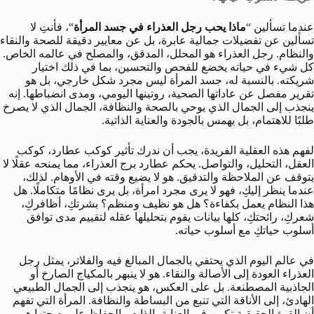
عندما تسألين “
ماذا يحب رجل العذراء في جسد المرأة
“، فأنتِ لا
تسألين عن تفضيلات جمالية عابرة، بل عن معايير دقيقة للصحة والنقاء
والنظام. رجل العذراء هو المحلل، المدقق، والمصلح في عالمه الخاص.
كل شيء في حياته يخضع للفحص والتحسين، بما في ذلك اختيار
شريكته. بالنسبة له، جسد المرأة ليس مجرد شكل خارجي، بل هو
تقرير مفصل عن عاداتها الصحية، روتينها اليومي، ومدى انضباطها. إنه
ينجذب إلى الجمال الذي يوحي بالصحة والنظافة، الجمال الذي لا يصرخ
طلبًا للاهتمام، بل يهمس بالجودة والعناية الذاتية.
لفهم هذه العقلية الفريدة، يجب أن ندرك تأثير كوكب عطارد، كوكب
العقل، التحليل، والتواصل. يحكم عطارد برج العذراء، مما يمنحه عقلًا لا
يتوقف عن الملاحظة والتدقيق. هو لا يضيع وقته في الأوهام. لذلك،
عندما ينظر إليكِ، فهو لا يرى مجرد امرأة، بل يرى نظامًا متكاملًا. هل
هذا النظام يعمل بكفاءة؟ هل هو نظيف ومنظم؟ بشرتكِ، أظافركِ،
شعركِ، رائحتكِ، كلها بيانات يقوم بتحليلها عقله لتقييم مدى توافق
أسلوب حياتكِ مع أسلوب حياته.
في عالم اليوم الذي يحتفي بالجمال المبالغ فيه والفلاتر، يمثل رجل
العذراء العودة إلى الأصالة والنقاء. هو لا ينبهر بالمكياج الصارخ أو
الجاذبية المصطنعة. بل على العكس، هو ينجذب إلى الجمال الطبيعي
الهادئ، إلى الأناقة التي تنبع من البساطة والنظافة. المرأة التي تفهم
أن القوة الحقيقية تكمن في العناية بالذات والحفاظ على صحتها هي