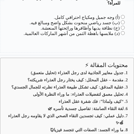
للمرأة؟
(أ) وجه جميل ومكياج احترافي كامل.
(ب) جسد رياضي منحوت بشكل واضح ومبالغ فيه.
(ج) نظافة يديها وأظافرها ورائحتها المنعشة.
(د) ملابسها باهظة الثمن من أشهر الماركات العالمية.
محتويات المقالة ⚡
جدول معايير الجاذبية لدى رجل العذراء (تحليل متعمق)
مقدمة – عقل المحلل: كيف يختار رجل العذراء شريكته؟
عقلية المدقق: كيف تشكل طبيعة العذراء نظرته للجمال الجسدي؟
تحليل معمق لتفضيلات العذراء: ما وراء النظرة الأولى
“كيف ولماذا”: فك شفرة عقل العذراء
لغة النقاء الصامتة: تفاصيل جسدية تأسره 🌿
دليل عملي: كيف تجسدين النقاء الصحي الذي لا يقاومه رجل العذراء
🍏✨
ما وراء الجسد: الصفات التي تتجسد فيزيائيًا