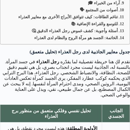
آراء من الخبراء 🎓
أصوات من المجتمع 🗣️
تناغم الطاقات: كيف تتوافق الأبراج الأخرى مع معايير العذراء
للتوسع والقراءة الإضافية 📚
أسئلة وأجوبة: كشف غموض رجل العذراء الدقيق 🤔
الخاتمة: الجسد هو مرآة الروح والنظام لدى العذراء
جدول معايير الجاذبية لدى رجل العذراء (تحليل متعمق)
نقدم لكِ هنا خريطة تفصيلية لما يقدّره
رجل العذراء
في جسد المرأة.
بالنسبة له، الجاذبية ليست مجرد انجذاب بصري، بل هي تقييم دقيق
للصحة، النظافة، والانضباط الشخصي. رجل العذراء، هذا البرج الترابي
الذي يحكمه كوكب عطارد المفكر، يرى الجسد كمرآة تعكس العادات
اليومية، الروتين الصحي، ومدى احترام المرأة لنفسها. إنه لا يبحث عن
الكمال المصطنع، بل عن جمال طبيعي، نقي، ويدل على العناية
والوعي الصحي.
الجانب
تحليل نفسي وفلكي متعمق من منظور برج
الجسدي
العذراء
الأولوية المطلقة:
هذه ليست مجرد نقطة، بل هي