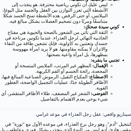
ليس عليكِ أن تكوني رياضية محترفة. هو ينجذب إلى
الأنشطة التي تعزز التوازن بين العقل والجسد مثل اليوغا،
البيلاتس، أو حتى الرقص. هذه الأنشطة تمنح الجسد شكلًا
متناسقًا ومرنًا دون تضخيم العضلات بشكل مبالغ فيه.
كوني سيدة صحتكِ:
الثقة التي تأتي من الشعور بالصحة والحيوية هي مفتاح
الجاذبية النهائي لرجل العذراء. عندما تكونين مرتاحة في
جسدكِ وتعتنين به كأولوية، فإنكِ تشعين طاقة من النقاء
والاتزان لا يمكنه مقاومتها. هو لا يريد امرأة مهووسة
بمظهرها، بل امرأة واعية بصحتها.
تجنبي ما ينفره:
الإهمال:
المظهر غير المرتب، الملابس المتسخة أو
المجعدة، رائحة الجسم أو الفم الكريهة.
الاصطناع:
المكياج الثقيل، الرموش الصناعية المبالغ فيها،
الأظافر الطويلة جدًا، عمليات التجميل الواضحة، العطور
القوية.
الفوضى:
الشعر غير المصفف، طلاء الأظافر المتقشر، أي
شيء يوحي بعدم الاهتمام بالتفاصيل.
سيناريو واقعي: عقل رجل العذراء في موعد غرامي
لنتخيل “آدم”، وهو رجل برج العذراء، في موعده الأول مع “نورة” في
مقهى هادئ. آدم ليس من النوع الذي ينجذب بشكل فوري وعاطفي، بل