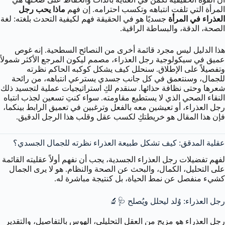
المرأة التي تلفت انتباهه وتكسب احترامه. إن فهم
ماذا يحب رجل
العذراء في المرأة
جسديًا هو في الحقيقة فهم لكيفية التحدث بلغته: لغة
الصحة، الدقة، والبساطة الراقية.
هذا الدليل ليس مجرد قائمة أخرى من النصائح السطحية. إنه غوص
عميق في سيكولوجية رجل العذراء، مصمم ليكون المرجع الأكثر شمولاً
وتفصيلاً على الإطلاق. سنحلل كيف يشكل كوكبه الحاكم نظرته
للجمال، وسنتعمق في كل جانب جسدي يسترعي انتباهه، من رائحة
شعرها وحتى نظافة حذائها. سنقدم لكِ استراتيجيات عملية لتجسيد ذلك
النقاء الصحي الذي لا يستطيع مقاومته. سواء كنتِ تسعين لجذب انتباه
رجل العذراء، أو تعيشين معه بالفعل وترغبين في تعميق الرابط بينكما،
فإن هذا المقال هو خريطتكِ لكسب عقل وقلب هذا الرجل الدقيق.
عقلية المدقق: كيف تشكل طبيعة العذراء نظرته للجمال الجسدي؟
لفهم تفضيلات رجل العذراء الجسدية، يجب أن نفهم أولاً عقليته القائمة
على التحليل، الكمال، والبحث عن الصحة والنظام. هو لا يرى الجمال
كشيء منفصل عن نمط الحياة، بل كنتيجة مباشرة له.
رجل العذراء: وُلد ليحلل ويُصلح 🩺🔬
رجل العذراء هو مزيج من العقل التحليلي، الهوس بالتفاصيل، والتقدير