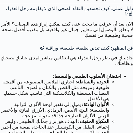
دليل عملي: كيف تجسدين النقاء الصحي الذي لا يقاومه رجل العذراء
🍏✨
الآن بعد أن عرفتِ ما يبحث عنه، كيف يمكنكِ إبراز هذه الصفات؟ الأمر
لا يتعلق بالوصول إلى معايير جمال غير واقعية، بل بتقديم أفضل نسخة
صحية وطبيعية من نفسكِ.
فن المظهر: كيف تبدين نظيفة، طبيعية، وراقية 🍃
جاذبيتكِ في نظر رجل العذراء هي انعكاس مباشر لمدى عنايتكِ بصحتكِ
ونظافتكِ.
احتضان الأسلوب الطبيعي والبسيط:
الجودة والبساطة:
اختاري الملابس المصنوعة من أقمشة
طبيعية ومريحة مثل القطن والكتان والصوف الناعم.
القصات البسيطة والكلاسيكية التي تناسب شكل جسمكِ
هي الأفضل.
الألوان الهادئة:
يميل إلى تقدير لوحة الألوان الترابية
والطبيعية: البيج، الأبيض، الرمادي، الأزرق الفاتح، والأخضر
الزيتي. الألوان الصارخة جدًا قد تبدو له مزعجة.
المكياج الخفيف:
الهدف هو إبراز جمالكِ الطبيعي، وليس
إخفاءه. القليل من الكونسيلر عند الحاجة، لمسة من أحمر
الخدود الكريمي، تمشيط الحواجب، ومرطب الشفاه هو