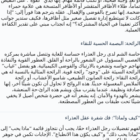
أو تعد وجبة صحية، أو تكتب قائمة مهام. إنها أيدي “كفؤة”. على النقيض
تماماً، طلاء الأظافر المتقشر أو الأظافر المتسخة هي علامة حمراء
ضخمة. إنها تصرخ بالفوضى والإهمال. عقله يترجم هذا فوراً إلى: “إذا
كانت لا تستطيع إدارة تفصيل صغير مثل أظافرها، فكيف ستدير جوانب
أكثر تعقيداً في الحياة المشتركة؟” إنه انجذاب مبني على تقدير الكفاءة
العملية.
الرائحة: البصمة الحسية للنقاء
حاسة الشم لدى رجل العذراء حساسة للغاية وتتصل مباشرة بمركزه
العصبي المسؤول عن الشعور بالراحة أو القلق. العطور القوية والنفاذة
تهاجم حواسه وتشعره بالارتباك والفوضى الكيميائية. هو يفضل “غياب”
الرائحة السيئة على “وجود” رائحة قوية. الرائحة المثالية بالنسبة له هي
رائحة النقاء: رائحة الصابون الطبيعي، شامبو الأعشاب، أو رائحة
الملابس المغسولة حديثًا. هذه الروائح لا تحاول أن تكون شيئًا آخر، إنها
صادقة ونظيفة. عندما يقترب منكِ ويشم هذه الرائ-حة المنعشة،
يشعر بالهدوء والأمان. إنه يشعر أنه في حضرة شخص أصيل لا يخفي
شيئًا تحت طبقات من العطور المصطنعة.
“كيف ولماذا”: فك شفرة عقل العذراء
لفهم تفضيلات رجل العذراء حقًا، يجب أن نتجاوز قائمة “ماذا يحب” إلى
“لماذا يحب ذلك” و”كيف يكوّن هذا الانطباع”. الإجابات تكمن في جوهر