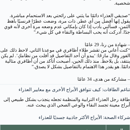
شخصية.
“صديقي العذراء دائمًا ما يثني على رائحتي بعد الاستحمام مباشرة.
يقول إنها أفضل من أي عطر. ذات مرة، وضعت عطرًا فرنسيًا باهظ
الثمن، فسألني بأدب إذا كان بإمكاني عدم وضعه مرة أخرى لأنه قوي
جدًا. أدركت أنه يحب البساطة والنقاء في كل شيء.”
– شهادة من رنا، 29 عامًا
“كنت أعاني من تقشر طلاء أظافري في موعدنا الثاني. لاحظ ذلك على
الفور وقال مازحًا: ‘يبدو أن أحد التفاصيل قد أفلت من نظامكِ’. لم يكن
ينتقد، بل يلاحظ. منذ ذلك الحين، أصبحت أتأكد من أن أظافري مثالية
دائمًا. هو يقدر هذا الاهتمام بالتفاصيل بشكل لا يصدق.”
– مشاركة من هدى، 34 عامًا
تناغم الطاقات: كيف تتوافق الأبراج الأخرى مع معايير العذراء
طاقة رجل العذراء الترابية والمنظمة تجعله ينجذب بشكل طبيعي إلى
أبراج معينة تجسد النقاء والوعي الصحي الذي يبحث عنه.
شركاء الصحة: الأبراج الأكثر جاذبية جسديًا للعذراء