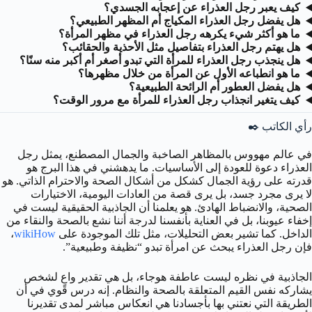
كيف يعبر رجل العذراء عن إعجابه الجسدي؟
هل يفضل رجل العذراء المكياج أم المظهر الطبيعي؟
ما هو أكثر شيء يكرهه رجل العذراء في مظهر المرأة؟
هل يهتم رجل العذراء بتفاصيل مثل الأحذية والحقائب؟
هل ينجذب رجل العذراء للمرأة التي تبدو أصغر أم أكبر منه سنًا؟
ما هو انطباعه الأول عن المرأة من خلال مظهرها؟
هل يفضل العطور أم الرائحة الطبيعية؟
كيف يتغير انجذاب رجل العذراء للمرأة مع مرور الوقت؟
رأي الكاتب ✒️
في عالم مهووس بالمظاهر الصاخبة والجمال المصطنع، يمثل رجل
العذراء دعوة للعودة إلى الأساسيات. ما يدهشني في هذا البرج هو
قدرته على رؤية الجمال كشكل من أشكال الصحة والاحترام الذاتي. هو
لا يرى مجرد جسد، بل يرى قصة من العادات اليومية، الاختيارات
الصحية، والانضباط الهادئ. هو يعلمنا أن الجاذبية الحقيقية ليست في
إخفاء عيوبنا، بل في العناية بأنفسنا لدرجة أننا نشع بالصحة والنقاء من
الداخل. كما تشير بعض التحليلات، مثل تلك الموجودة على
wikiHow
،
فإن رجل العذراء يبحث عن امرأة تبدو “نظيفة وطبيعية”.
الجاذبية في نظره ليست عاطفة هوجاء، بل هي تقدير واعٍ لشخص
يشاركه نفس القيم المتعلقة بالصحة والنظام. إنه درس قوي في أن
الطريقة التي نعتني بها بأجسادنا هي انعكاس مباشر لمدى تقديرنا