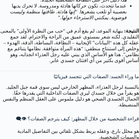
عندما تتحدث، تكون حركاتها هادئة ومدروسة. لا تحرك يديها
بعصبية أو تلعب بشعرها.
“إنها هادئة. طاقتها منظمة وليست
فوضوية. يمكنني الاسترخاء حولها.”
النتيجة:
بنهاية الموعد، لم يقع آدم في “حب من النظرة الأولى” بالمعنى
التقليدي. لكنه شعر بمستوى عميق من الراحة والاحترام. لقد جمع
عقله كل هذه “البيانات” الإيجابية – النظافة، البساطة، الدقة، الهدوء –
وخلص إلى استنتاج منطقي: “هذه المرأة متوافقة. نظامها يتناغم مع
نظامي”. هذا هو الأساس الذي يبني عليه رجل العذراء انجذابه، وهو
أساس أقوى بكثير من أي افتتان جسدي عابر.
ما وراء الجسد: الصفات التي تتجسد فيزيائيًا
بالنسبة لرجل العذراء، المظهر الخارجي ليس سوى قمة جبل الجليد.
هو يقرأ من خلال جسدكِ ليرى الصفات الداخلية التي يقدرها حقًا.
الجمال الجسدي الصحي هو دليل ملموس على العقل المنظم والنفس
المنضبطة.
قراءة الشخصية من خلال المظهر: كيف يترجم الصفات؟ 👁️‍🗨️
هو محلل بارع، وعقله يربط بشكل تلقائي بين التفاصيل المادية
والسمات الشخصية.