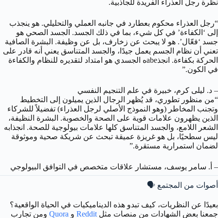
نظرة رجل العذراء الفريدة للجاذبية.
“رجل العذراء محكوم بعطارد في جانبه العملي والتحليلي. هو ينجذب
إلى ‘الكفاءة’ في كل شيء، بما في ذلك الجسد. الجسد الصحي هو
جسد ‘فعّال’. هو لا يبحث عن زخارف، بل عن وظيفة. البشرة الصافية
تعني أن نظام الجسم يعمل جيدًا، والجسد المتناسق يعني أنه قادر على
الحركة بكفاءة. انجذabeه الجسدي هو امتداد لتقديره للنظام والكفاءة
في الكون.”
– د. ليلى كرم، خبيرة في علم التنجيم النفسي
“من منظور تطوري، قد يُظهر الرجال الذين يميلون إلى التخطيط
وتجنب المخاطر (وهو النموذج الأصلي لرجل العذراء) تفضيلاً للشركاء
الذين يظهرون علامات قوية على الصحة والخصوبة. البشرة النظيفة،
الشعر اللامع، والجسد المتناسق كلها علامات بيولوجية للصحة. انجذابه
ليس سطحيًا، بل هو غريزة عميقة تبحث عن شريكة صحية وموثوقة
لضمان استمرارية مستقرة.”
– أ. سامر يوسف، مستشار علاقات متخصص في التوافق البيولوجي
أصوات من المجتمع 🗣️
بعيدًا عن النظريات، كيف تبدو هذه الديناميكيات في الحياة الواقعية؟
جمعنا بعض الشهادات من منصات مثل
Reddit
و
Quora
ومن تجارب