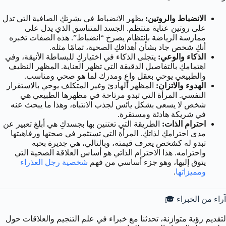
الانضباط والروتين:
يظهر الانضباط في بشرتكِ الصافية التي تدل
على روتين عناية منتظم. الجسد المتناسق الذي يدل على
ممارسة الرياضة بانتظام يصرخ “انضباط”. هذه الصفات تخبره
أنكِ شخص جاد بشأن أهدافكِ الصحية، تمامًا مثله.
الذكاء والوعي:
يتجلى الذكاء في اختياركِ للبساطة الأنيقة، وفي
اهتمامكِ بالتفاصيل الدقيقة التي تظهر العناية. المظهر النظيف
والطبيعي يوحي بعقل واعٍ ومدرك لما هو صحي ومناسب.
الهدوء والاتزان:
المظهر الهادئ وغير المتكلف يوحي بالاستقرار
النفسي. المرأة التي تبدو مرتاحة في مظهرها الطبيعي هي
شخص لا يسعى بشكل يائس لجذب الانتباه، وهذا ما يبحث عنه
في شريكة هادئة ومستقرة.
احترام الذات:
الطريقة التي تعتنين بها بجسدكِ هي أبلغ تعبير عن
مدى احترامكِ لذاتكِ. المرأة التي تستثمر في صحتها ورفاهيتها
تبدو له كشخص يعرف قيمته، وبالتالي، هي جديرة بحبه
واحترامه. هذا الاحترام الذاتي هو أساس العلاقة الصحية التي
يتوق إليها، وهو جزء أساسي من فهم
شخصية رجل العذراء
ومميزاتها
.
آراء من الخبراء 🎓
لتقديم رؤية متوازنة، تحدثنا مع خبراء في علم التنجيم والعلاقات حول