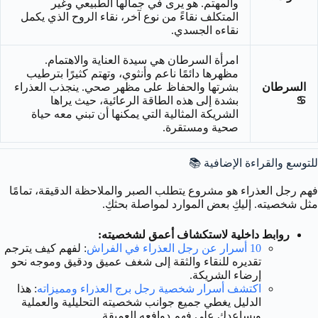
والمهتم. هو يرى في جمالها الطبيعي وغير
المتكلف نقاءً من نوع آخر، نقاء الروح الذي يكمل
نقاءه الجسدي.
امرأة السرطان هي سيدة العناية والاهتمام.
مظهرها دائمًا ناعم وأنثوي، وتهتم كثيرًا بترطيب
السرطان
بشرتها والحفاظ على مظهر صحي. ينجذب العذراء
♋
بشدة إلى هذه الطاقة الرعائية، حيث يراها
الشريكة المثالية التي يمكنها أن تبني معه حياة
صحية ومستقرة.
للتوسع والقراءة الإضافية 📚
فهم رجل العذراء هو مشروع يتطلب الصبر والملاحظة الدقيقة، تمامًا
مثل شخصيته. إليكِ بعض الموارد لمواصلة بحثكِ.
روابط داخلية لاستكشاف أعمق لشخصيته:
10 أسرار عن رجل العذراء في الفراش
: لفهم كيف يترجم
تقديره للنقاء والثقة إلى شغف عميق ودقيق وموجه نحو
إرضاء الشريكة.
اكتشف أسرار شخصية رجل برج العذراء ومميزاته
: هذا
الدليل يغطي جميع جوانب شخصيته التحليلية والعملية
ويساعدك على فهم دوافعه العميقة.