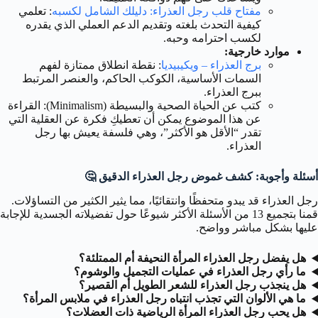
مفتاح قلب رجل العذراء: دليلك الشامل لكسبه
: تعلمي
كيفية التحدث بلغته وتقديم الدعم العملي الذي يقدره
لكسب احترامه وحبه.
موارد خارجية:
برج العذراء – ويكيبيديا
: نقطة انطلاق ممتازة لفهم
السمات الأساسية، الكوكب الحاكم، والعنصر المرتبط
ببرج العذراء.
كتب عن الحياة الصحية والبسيطة (Minimalism): القراءة
عن هذا الموضوع يمكن أن تعطيكِ فكرة عن العقلية التي
تقدر “الأقل هو الأكثر”، وهي فلسفة يعيش بها رجل
العذراء.
أسئلة وأجوبة: كشف غموض رجل العذراء الدقيق 🤔
رجل العذراء قد يبدو متحفظًا وانتقائيًا، مما يثير الكثير من التساؤلات.
قمنا بتجميع 13 من الأسئلة الأكثر شيوعًا حول تفضيلاته الجسدية للإجابة
عليها بشكل مباشر وواضح.
هل يفضل رجل العذراء المرأة النحيفة أم الممتلئة؟
ما رأي رجل العذراء في عمليات التجميل والوشوم؟
هل ينجذب رجل العذراء للشعر الطويل أم القصير؟
ما هي الألوان التي تجذب انتباه رجل العذراء في ملابس المرأة؟
هل يحب رجل العذراء المرأة الرياضية ذات العضلات؟