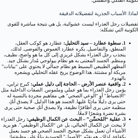
تكوينه الفلكي والنفسي.
لماذا: الأسباب الجذرية لتفضيلاته الدقيقة
تفضيلات رجل العذراء ليست عشوائية، بل هي نتيجة مباشرة للقوى
الكونية التي تشكله:
1. سطوة عطارد – سيد التحليل:
عطارد هو كوكب العقل،
المنطق، والتفاصيل. يكره عطارد الغموض والفوضى. لذلك،
ينجذب رجل العذراء بشكل غريزي إلى كل ما هو واضح، نظيف،
ومنظم. الجسد المعتنى به هو نظام بيولوجي مُدار بشكل جيد.
المظهر الطبيعي البسيط هو نظام جمالي لا يحتوي على “بيانات”
مربكة أو مشتتة. هذا الوضوح يريح عقله التحليلي ويشعره
بالهدوء.
2. واقعية عنصر الأرض – الحاجة إلى دليل عملي:
كبرج ترابي،
يؤمن رجل العذراء بما هو عملي وملموس. الصفات الداخلية مثل
“الانضباط” أو “الوعي الصحي” هي مفاهيم مجردة بالنسبة له
حتى يرى دليلًا ماديًا عليها. الجسد هو هذا الدليل. لا يصدق أنكِ
منظمة حتى يرى أظافرًا نظيفة، ولا يصدق أنكِ صحية حتى يرى
بشرة نضرة وشعرًا لامعًا.
3. عقلية “المُحسِّن” – البحث عن الكمال الوظيفي:
رجل العذراء
لا يبحث عن الكمال الخيالي، بل عن “الكمال الوظيفي”. هو يريد
الأشياء أن تعمل بشكل صحيح. الجسد الصحي هو جسد يعمل
بكفاءة. لذلك، هو يقيّم “الأصول” الجسدية بناءً على وظيفتها: