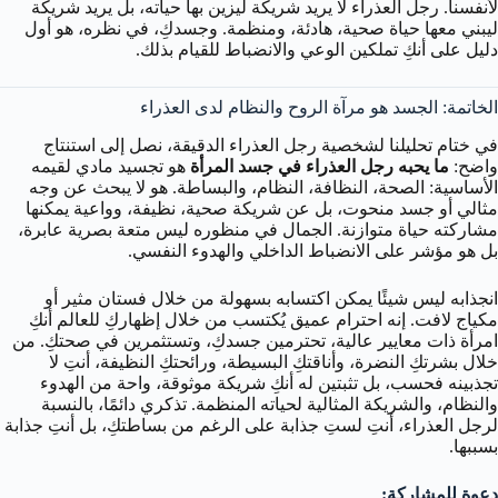
لأنفسنا. رجل العذراء لا يريد شريكة ليزين بها حياته، بل يريد شريكة
ليبني معها حياة صحية، هادئة، ومنظمة. وجسدكِ، في نظره، هو أول
دليل على أنكِ تملكين الوعي والانضباط للقيام بذلك.
الخاتمة: الجسد هو مرآة الروح والنظام لدى العذراء
في ختام تحليلنا لشخصية رجل العذراء الدقيقة، نصل إلى استنتاج
واضح:
ما يحبه رجل العذراء في جسد المرأة
هو تجسيد مادي لقيمه
الأساسية: الصحة، النظافة، النظام، والبساطة. هو لا يبحث عن وجه
مثالي أو جسد منحوت، بل عن شريكة صحية، نظيفة، وواعية يمكنها
مشاركته حياة متوازنة. الجمال في منظوره ليس متعة بصرية عابرة،
بل هو مؤشر على الانضباط الداخلي والهدوء النفسي.
انجذابه ليس شيئًا يمكن اكتسابه بسهولة من خلال فستان مثير أو
مكياج لافت. إنه احترام عميق يُكتسب من خلال إظهاركِ للعالم أنكِ
امرأة ذات معايير عالية، تحترمين جسدكِ، وتستثمرين في صحتكِ. من
خلال بشرتكِ النضرة، وأناقتكِ البسيطة، ورائحتكِ النظيفة، أنتِ لا
تجذبينه فحسب، بل تثبتين له أنكِ شريكة موثوقة، واحة من الهدوء
والنظام، والشريكة المثالية لحياته المنظمة. تذكري دائمًا، بالنسبة
لرجل العذراء، أنتِ لستِ جذابة على الرغم من بساطتكِ، بل أنتِ جذابة
بسببها.
دعوة للمشاركة: