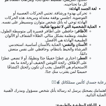
كل ما تحتاجينه.
لغة الجسد الهادئة:
تحركي بهدوء ورشاقة. تجنبي الحركات العصبية أو
الفوضوية. اجلسي بوقفة معتدلة ومريحة. هذه الحركات
الهادئة توحي له بأنكِ شخص متوازن ومسيطر على نفسه.
العناية الشخصية التي لا تشوبها شائبة:
الأظافر:
حافظي على أظافر قصيرة إلى متوسطة الطول،
نظيفة، ومقلمة بشكل مثالي. الطلاء الشفاف أو الألوان
الطبيعية الهادئة هي الأفضل.
الأسنان والنفس:
العناية بالأسنان أساسية. استخدمي
الفرشاة والخيط بانتظام، وحافظي على نفس منعش
دائمًا.
العطر:
اختاري عطرًا خفيفًا جدًا ونظيفًا، أو لا تضعي عطرًا
على الإطلاق. رائحة اللوشن الخفيف أو رائحة ما بعد
الاستحمام هي الأفضل. يجب أن تكون رائحتكِ اكتشافًا
حميميًا لمن يقترب منكِ جدًا.
رعاية جسدكِ كأثمن ممتلكاتكِ 🍎🧘‍♀️
اهتمامكِ بصحتكِ يرسل له رسالة بأنكِ شخص مسؤول ومدرك لأهمية
العناية الذاتية.
اللياقة الوظيفية والطبيعية: