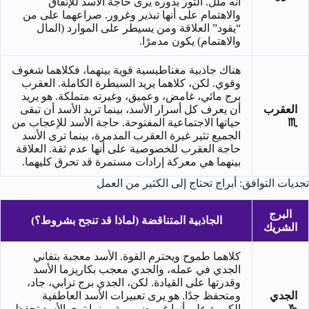
أنه ملل. الثور بدوره يرى حاجة الأسد للإنفاق
والاهتمام على أنها تبذير وغرور. صراعهما على من
“يقود” العلاقة ومن يسيطر على الموارد (المال
والاهتمام) يكون مدمرًا.
هناك جاذبية مغناطيسية قوية بينهما، فكلاهما شغوف
وقوي. لكن، كلاهما يريد السيطرة الكاملة. العقرب
برج مائي، غامض، وعميق، وغيرته متملكة. هو يريد
العقرب
أن يعرف كل أسرار الأسد، بينما تريد الأسد أن تبقى
♏
حياتها الاجتماعية المفتوحة. حاجة الأسد للإعجاب من
الجميع تثير غيرة العقرب المدمرة، بينما ترى الأسد
حاجة العقرب للخصوصية على أنها عدم ثقة. العلاقة
بينهما هي معركة إرادات مستمرة قد تحرق كليهما.
تحديات التوافق: أبراج تحتاج إلى الكثير من العمل
البرج
الجاذبية المتناقضة (لماذا قد تنجح بشروط؟)
الشريك
كلاهما طموح ويحترم القوة. الأسد معجبة بتفاني
الجدي في عمله، والجدي معجب بكاريزما الأسد
وقدرتها على القيادة. لكن، الجدي برج ترابي، جاد،
الجدي
ومتحفظ جدًا. هو يرى تعبيرات الأسد العاطفية
♑
الكبيرة على أنها غير ضرورية، بينما ترى الأسد تحفظ