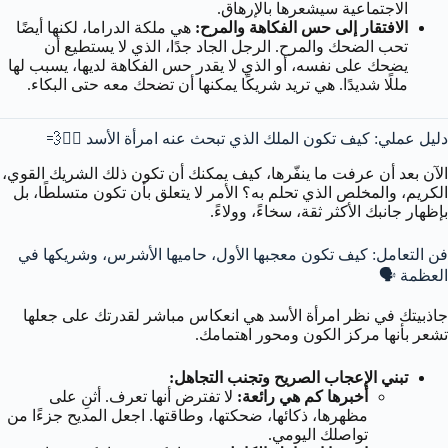
الاجتماعية سيشعرها بالإرهاق.
الافتقار إلى حس الفكاهة والمرح:
هي ملكة الدراما، لكنها أيضًا
تحب الضحك والمرح. الرجل الجاد جدًا، الذي لا يستطيع أن
يضحك على نفسه، أو الذي لا يقدر حس الفكاهة لديها، يسبب لها
مللًا شديدًا. هي تريد شريكًا يمكنها أن تضحك معه حتى البكاء.
دليل عملي: كيف تكون الملك الذي تبحث عنه امرأة الأسد 🏃‍♂️💨
الآن بعد أن عرفت ما ينفّرها، كيف يمكنك أن تكون ذلك الشريك القوي،
الكريم، والمخلص الذي تحلم به؟ الأمر لا يتعلق بأن تكون متسلطًا، بل
بإظهار جانبك الأكثر ثقة، سخاءً، وولاءً.
فن التعامل: كيف تكون معجبها الأول، حاميها الأشرس، وشريكها في
العظمة 🗣️
جاذبيتك في نظر امرأة الأسد هي انعكاس مباشر لقدرتك على جعلها
تشعر بأنها مركز الكون ومحور اهتمامك.
تبني الإعجاب الصريح وتجنب التجاهل:
أخبرها كم هي رائعة:
لا تفترض أنها تعرف. أثنِ على
مظهرها، ذكائها، ضحكتها، وطاقتها. اجعل المديح جزءًا من
تواصلك اليومي.