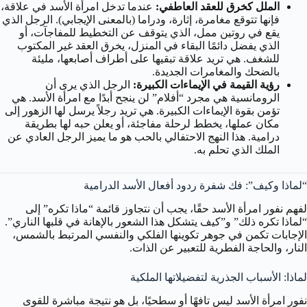
الملل كخرق للعقد العاطفي:
عندما تدخل امرأة الأسد في علاقة،
فإنها تتوقع مغامرة، إثارة، ودراما (بالمعنى الإيجابي). الرجل الذي
يقع في روتين ممل، الذي يتوقف عن التخطيط للمفاجآت، أو
الذي يفضل دائمًا البقاء في المنزل، يخرق العقد غير المكتوب
للشغف. هي تريد علاقة تبقيها على أطراف أصابعها، مليئة
بالضحك والمغامرات الجديدة.
رؤية القيمة في الإيماءات الكبيرة:
الرجل الذي يرى أن
الرومانسية هي مجرد “أفلام” لن ينجح أبدًا مع امرأة الأسد. هي
تؤمن بقوة الإيماءات الكبيرة. هي تريد رجلاً يرسل لها الزهور إلى
مكان عملها، يخطط لرحلة مفاجئة، أو يعلن حبه لها بطريقة
درامية. هذا النهج الاحتفالي بالحب هو ما يميز الرجل العادي عن
الملك الذي تحلم به.
“لماذا وكيف”: فك شفرة ردود أفعال الأسد الدرامية
لفهم نفور امرأة الأسد حقًا، يجب أن نتجاوز قائمة “ماذا تكره” إلى
“لماذا تكره ذلك” و”كيف يتشكل هذا الشعور بالإهانة في قلبها الناري”.
الإجابات تكمن في جوهر تكوينها الفلكي والنفسي المرتبط بالشمس،
النار، والحاجة الفطرية للتعبير عن الذات.
لماذا: الأسباب الجذرية لتفضيلاتها الملكية
نفور امرأة الأسد ليس تافهًا أو سطحيًا، بل هو نتيجة مباشرة للقوى