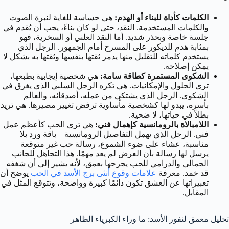
الكلمات كأداة للبناء أو الهدم:
هي حساسة للغاية لنبرة الصوت
والكلمات المستخدمة. النقد، حتى لو كان بناءً، يجب أن يُقدم في
جلسة خاصة وبحذر شديد. أما النقد العلني أو السخرية، فهو
بمثابة هدم للديكور على المسرح أمام الجمهور. الرجل الذي
يستخدم كلماته للتقليل منها يدمر ثقتها بنفسها وثقتها به بشكل لا
يمكن إصلاحه.
الشكوى المستمرة كطاقة سامة:
هي شخصية إيجابية بطبعها،
ترى الحلول والإمكانيات. هي تكره الرجل السلبي الذي يغرق في
الشكوى. الرجل الذي يشتكي من عمله، أصدقائه، والعالم
بأسره، يبدو لها كشخصية مأساوية ترفض تغيير مصيرها. هي تريد
بطلاً في حياتها، لا ضحية.
اللامبالاة بالرومانسية كإهمال فني:
هي ترى الحب كأعظم عمل
فني. الرجل الذي يهمل التفاصيل الرومانسية – باقة ورد بلا
مناسبة، عشاء على ضوء الشموع، رسالة حب غير متوقعة –
يرسل لها رسالة بأن العرض لم يعد مهمًا. هذا التجاهل للجانب
الجمالي والدرامي للحب يجرحها بعمق، لأنه يشير إلى أن شغفه
قد خمد. معرفة
علامات وقوع أنثى برج الأسد في الحب
يوضح أن
تعبيراتها عن العشق تكون دائمًا كبيرة وواضحة، وتتوقع المثل في
المقابل.
تحليل معمق لنفور الأسد: ما وراء الكبرياء الظاهر