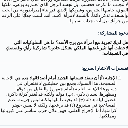
لا تتجنب ما تكرهه فحسب، بل تجسد الرجل الذي تحلم به بوعي: ملكها
القوي، حاميها الشرس، وشريكها الأبدي في بناء إمبراطورية من الحب
والشغف. تذكر دائمًا، بالنسبة لامرأة الأسد، أنت لست جذابًا على الرغم
من جرأتك، بل أنت جذاب بسببها.
دعوة للمشاركة:
هل لديكِ تجربة مع امرأة من برج الأسد؟ ما هي السلوكيات التي
لاحظتِ أنها تثير غضبها الملكي بشكل خاص؟ شاركينا رأيكِ وقصصكِ
في التعليقات!
تفسيرات الاختبار السريع:
الإجابة (أ) أن تنتقد فستانها الجديد أمام أصدقائها:
هذه هي الإجابة
الصحيحة. هذا السلوك يجمع بين خطيئتين لا تغتفران في
دستورها: الإهانة العلنية (أمام جمهور) والتقليل من ذوقها
ومظهرها. نسيان ذكرى (ب) مؤلم ولكنه قد يُغفر كزلة ذاكرة.
تفضيل ليلة هادئة (ج) قد يخيب أملها ولكنه ليس جريمة. عدم
المساعدة في مشروع (د) قد يزعجها، ولكنه لا يمس جوهر
كرامتها. أما الإحراج العلني، فهو إعلان حرب مباشر على كبريائها
ومملكتها.