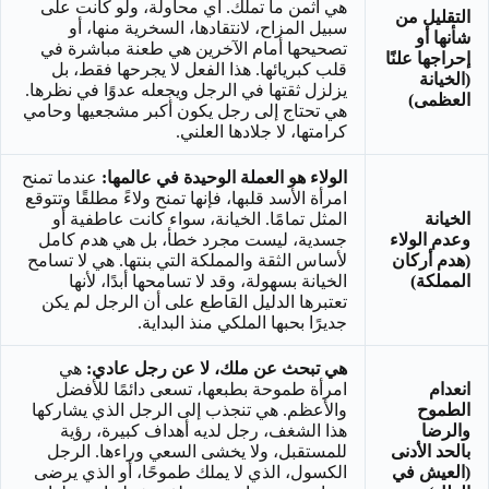
هي أثمن ما تملك. أي محاولة، ولو كانت على
التقليل من
سبيل المزاح، لانتقادها، السخرية منها، أو
شأنها أو
تصحيحها أمام الآخرين هي طعنة مباشرة في
إحراجها علنًا
قلب كبريائها. هذا الفعل لا يجرحها فقط، بل
(الخيانة
يزلزل ثقتها في الرجل ويجعله عدوًا في نظرها.
العظمى)
هي تحتاج إلى رجل يكون أكبر مشجعيها وحامي
كرامتها، لا جلادها العلني.
الولاء هو العملة الوحيدة في عالمها:
عندما تمنح
امرأة الأسد قلبها، فإنها تمنح ولاءً مطلقًا وتتوقع
الخيانة
المثل تمامًا. الخيانة، سواء كانت عاطفية أو
وعدم الولاء
جسدية، ليست مجرد خطأ، بل هي هدم كامل
(هدم أركان
لأساس الثقة والمملكة التي بنتها. هي لا تسامح
المملكة)
الخيانة بسهولة، وقد لا تسامحها أبدًا، لأنها
تعتبرها الدليل القاطع على أن الرجل لم يكن
جديرًا بحبها الملكي منذ البداية.
هي تبحث عن ملك، لا عن رجل عادي:
هي
انعدام
امرأة طموحة بطبعها، تسعى دائمًا للأفضل
الطموح
والأعظم. هي تنجذب إلى الرجل الذي يشاركها
والرضا
هذا الشغف، رجل لديه أهداف كبيرة، رؤية
بالحد الأدنى
للمستقبل، ولا يخشى السعي وراءها. الرجل
(العيش في
الكسول، الذي لا يملك طموحًا، أو الذي يرضى