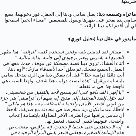
شريكها.
ما تراه وتسمعه دينا:
يصل سامي ودينا إلى الحفل. فور دخولهما، يضع
سامي يده بفخر على ظهرها ويقول للمضيفين: “مساء الخير! اسمحوا
لي أن أقدم لكم دينا الرائعة.”
ما يدور في عقل دينا (تحليل فوري):
“ممتاز. لقد قدمني بثقة وفخر. استخدم كلمة ‘الرائعة’. هذا يظهر
للجميع أنه يقدرني ويعتز بوجودي إلى جانبه. بداية مثالية.”
أثناء العشاء، تروي دينا قصة مضحكة عن موقف حدث معها في
العمل. الجميع يضحك، ثم يعلق أحد الأصدقاء مازحًا: “أوه دينا،
أنتِ دائمًا درامية جدًا!” قبل أن تتمكن دينا من الرد، يتدخل سامي
بابتسامة ويقول: “هذه ليست دراما، هذا شغف. ولهذا السبب هي
ناجحة جدًا في ما تفعله.”
“يا إلهي! لقد دافع عني! لم يسمح لأحد بالتقليل من شخصيتي.
لقد حوّل النقد المحتمل إلى مديح. إنه يفهم أن ‘دراميتي’ هي جزء
من قوتي. أشعر بالأمان والحماية المطلقة معه. هذا هو ملكي.”
لاحقًا، عندما تكون دينا منخرطة في محادثة مع صديقة، تلاحظ
أن سامي يراقبها من الطرف الآخر للطاولة بابتسامة إعجاب
واضحة. عيونهما تلتقي للحظة، فيغمز لها.
“إنه لا يتجاهلني حتى عندما لا نتحدث. إنه يراقبني، معجب بي.
هذه الإيماءة الصغيرة تجعلني أشعر بأنني المرأة الوحيدة في