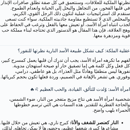
نظرتها الملكية للعلاقات، وسنتعمق في كل صفة تطلق صافرات الإنذار
في قلبها الفخور، من التجاهل والبخل إلى الخيانة وانعدام الطموح.
سنقدم لك استراتيجيات عملية لتكون ذلك الرجل القوي، الكريم،
والمخلص الذي لا تستطيع مقاومة جاذبيته الملكية. سواء كنت تسعى
لجذب انتباه امرأة الأسد، أو تعيش معها بالفعل وترغب في الحفاظ على
وهج العلاقة، فإن هذا المقال هو الدستور الذي تحتاجه لبناء مملكة حب
قوية ومزدهرة معها.
عقلية الملكة: كيف تشكل طبيعة الأسد النارية نظرتها للنفور؟
لفهم ما تكرهه امرأة الأسد، يجب أن تدرك أن قلبها يعمل كمسرح كبير،
كل فعل وكل كلمة هي إما تصفيق حار أو صيحة استهجان مدوية.
نفورها ليس منطقيًا وهادئًا مثل العذراء، بل هو عاطفي، درامي،
وفوري. هي تشعر بالإهانة في الصميم، وردة فعلها تكون بحجم كبريائها.
امرأة الأسد: وُلدت للتألق، القيادة، والحب العظيم ♌️🔥
شخصية امرأة الأسد هي نتاج مزيج متفجر من النار، ضوء الشمس،
والحاجة الفطرية للتقدير. هذه السمات هي التي ترسم خطوطها
الحمراء بلهب واضح.
النار كعنصر للشغف والأنا:
كبرج ناري، هي تعيش من خلال قلبها.
مشاعرها كبيرة، شغفها عظيم، وحضورها لا يمكن تجاهله. لذلك،