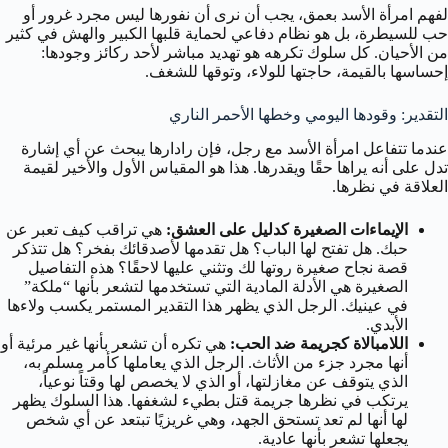
لفهم امرأة الأسد بعمق، يجب أن نرى أن نفورها ليس مجرد غرور أو
حب للسيطرة، بل هو نظام دفاعي لحماية قلبها الكبير والهش في كثير
من الأحيان. كل سلوك تكرهه هو تهديد مباشر لأحد ركائز وجودها:
إحساسها بالقيمة، حاجتها للولاء، وتوقها للشغف.
التقدير: وقودها اليومي وخطها الأحمر الناري
عندما تتفاعل امرأة الأسد مع رجل، فإن رادارها يبحث عن أي إشارة
تدل على أنه يراها حقًا ويقدرها. هذا هو المقياس الأول والأخير لقيمة
العلاقة في نظرها.
الإيماءات الصغيرة كدليل على العشق:
هي تراقب كيف تعبر عن
حبك. هل تفتح لها الباب؟ هل تقدمها لأصدقائك بفخر؟ هل تتذكر
قصة نجاح صغيرة روتها لك وتثني عليها لاحقًا؟ هذه التفاصيل
الصغيرة هي الأدلة المادية التي تستخدمها لتشعر بأنها “ملكة”
في عينيك. الرجل الذي يظهر هذا التقدير المستمر يكسب ولاءها
الأبدي.
اللامبالاة كجريمة ضد الحب:
هي تكره أن تشعر بأنها غير مرئية أو
أنها مجرد جزء من الأثاث. الرجل الذي يعاملها كأمر مسلم به،
الذي يتوقف عن مغازلتها، أو الذي لا يخصص لها وقتاً نوعياً،
يرتكب في نظرها جريمة قتل بطيء لشغفها. هذا السلوك يظهر
لها أنها لم تعد تستحق الجهد، وهي غريزيًا تبتعد عن أي شخص
يجعلها تشعر بأنها عادية.