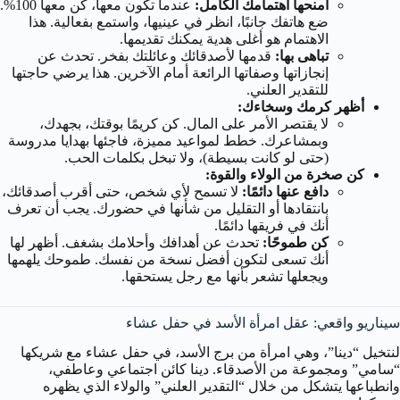
امنحها اهتمامك الكامل:
عندما تكون معها، كن معها 100%.
ضع هاتفك جانبًا، انظر في عينيها، واستمع بفعالية. هذا
الاهتمام هو أغلى هدية يمكنك تقديمها.
تباهى بها:
قدمها لأصدقائك وعائلتك بفخر. تحدث عن
إنجازاتها وصفاتها الرائعة أمام الآخرين. هذا يرضي حاجتها
للتقدير العلني.
أظهر كرمك وسخاءك:
لا يقتصر الأمر على المال. كن كريمًا بوقتك، بجهدك،
وبمشاعرك. خطط لمواعيد مميزة، فاجئها بهدايا مدروسة
(حتى لو كانت بسيطة)، ولا تبخل بكلمات الحب.
كن صخرة من الولاء والقوة:
دافع عنها دائمًا:
لا تسمح لأي شخص، حتى أقرب أصدقائك،
بانتقادها أو التقليل من شأنها في حضورك. يجب أن تعرف
أنك في فريقها دائمًا.
كن طموحًا:
تحدث عن أهدافك وأحلامك بشغف. أظهر لها
أنك تسعى لتكون أفضل نسخة من نفسك. طموحك يلهمها
ويجعلها تشعر بأنها مع رجل يستحقها.
سيناريو واقعي: عقل امرأة الأسد في حفل عشاء
لنتخيل “دينا”، وهي امرأة من برج الأسد، في حفل عشاء مع شريكها
“سامي” ومجموعة من الأصدقاء. دينا كائن اجتماعي وعاطفي،
وانطباعها يتشكل من خلال “التقدير العلني” والولاء الذي يظهره