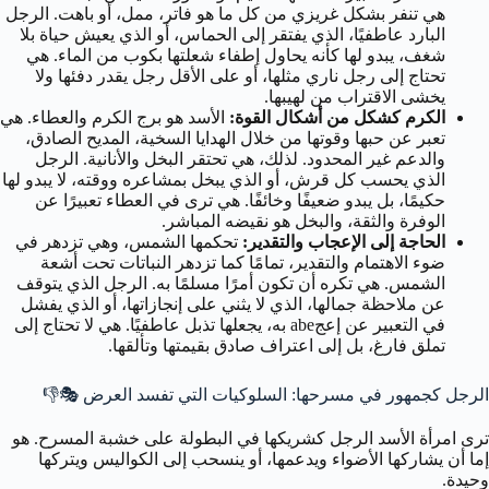
هي تنفر بشكل غريزي من كل ما هو فاتر، ممل، أو باهت. الرجل
البارد عاطفيًا، الذي يفتقر إلى الحماس، أو الذي يعيش حياة بلا
شغف، يبدو لها كأنه يحاول إطفاء شعلتها بكوب من الماء. هي
تحتاج إلى رجل ناري مثلها، أو على الأقل رجل يقدر دفئها ولا
يخشى الاقتراب من لهيبها.
الكرم كشكل من أشكال القوة:
الأسد هو برج الكرم والعطاء. هي
تعبر عن حبها وقوتها من خلال الهدايا السخية، المديح الصادق،
والدعم غير المحدود. لذلك، هي تحتقر البخل والأنانية. الرجل
الذي يحسب كل قرش، أو الذي يبخل بمشاعره ووقته، لا يبدو لها
حكيمًا، بل يبدو ضعيفًا وخائفًا. هي ترى في العطاء تعبيرًا عن
الوفرة والثقة، والبخل هو نقيضه المباشر.
الحاجة إلى الإعجاب والتقدير:
تحكمها الشمس، وهي تزدهر في
ضوء الاهتمام والتقدير، تمامًا كما تزدهر النباتات تحت أشعة
الشمس. هي تكره أن تكون أمرًا مسلمًا به. الرجل الذي يتوقف
عن ملاحظة جمالها، الذي لا يثني على إنجازاتها، أو الذي يفشل
في التعبير عن إعجabe به، يجعلها تذبل عاطفيًا. هي لا تحتاج إلى
تملق فارغ، بل إلى اعتراف صادق بقيمتها وتألقها.
الرجل كجمهور في مسرحها: السلوكيات التي تفسد العرض 🎭👎
ترى امرأة الأسد الرجل كشريكها في البطولة على خشبة المسرح. هو
إما أن يشاركها الأضواء ويدعمها، أو ينسحب إلى الكواليس ويتركها
وحيدة.