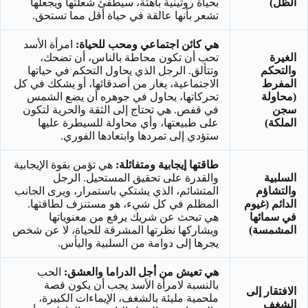
الظل)
بحياة روتينية باهتة، سيطفئ شعلتها ويجعلها
تشعر بأنها عالقة في حياة أقل مما تستحق.
هي كائن اجتماعي ومحب للحياة:
امرأة الأسد
الغيرة
تحب أن تكون محاطة بالناس، أن تضحك،
والتحكم
وتتألق. الرجل الذي يحاول التحكم في حياتها
المفرط
الاجتماعية، يغار من أصدقائها، أو يشكك في كل
(محاولة
تحركاتها، يحاول في جوهره أن يضع الشمس
سجن
في قفص. هي تحتاج إلى الثقة والحرية لتكون
الملكة)
على طبيعتها، وأي محاولة للسيطرة عليها
ستؤدي إلى تمردها وابتعادها الفوري.
طاقتها إيجابية ومتفائلة:
هي تؤمن بقوة الإيجابية
السلبية
والقدرة على تحقيق المستحيل. الرجل
والتشاؤم
المتشائم، الذي يشتكي باستمرار، ويرى الجانب
الدائم (غيوم
المظلم في كل شيء، هو مستنزف لطاقتها.
في سمائها
هي تبحث عن شريك يرفع من معنوياتها
المشمسة)
ويشاركها نظرتها المشرقة للحياة، لا عن شخص
يجرها إلى دوامة من السلبية واليأس.
هي تعيش من أجل الدراما والعشق:
الحب
بالنسبة لامرأة الأسد يجب أن يكون قصة
الافتقار إلى
ملحمية مليئة بالشغف، الإيماءات الكبيرة،
الشغف