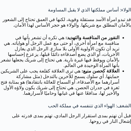
الولاء: أساس مملكتها الذي لا يقبل المساومة
قد تبدو امرأة الأسد مستقلة وقوية، لكنها في العمق تحتاج إلى الشعور
بالأمان المطلق مع شريكها. والولاء هو حجر الأساس لهذا الأمان.
النفور من المنافسة والتهديد:
هي تكره أن تشعر بأنها في
منافسة مع امرأة أخرى، أو حتى مع عمل الرجل أو هواياته. هي
تريد أن تكون الأولوية الأولى بلا منازع. الرجل الذي يغازل
الأخريات، أو الذي يضع أصدقاءه دائمًا قبلها، يزعزع إحساسها
بالأمان ويوقظ فيها غيرة نارية. هي تحتاج إلى شريك يجعلها تشعر
بأنها المرأة الوحيدة في العالم.
العلاقة كحصن منيع:
هي ترى العلاقة كقلعة يجب على الشريكين
حمايتها. أي سلوك يسمح للآخرين بالتدخل (مثل مشاركة
أسرارهما مع الأصدقاء، أو السماح للعائلة بانتقادها) هو بمثابة فتح
ثغرة في جدران الحصن. هي تحتاج إلى شريك يكون ولاؤه الأول
والأخير لها، مدافعًا عنها في غيابها وحاميًا لأسرارهما.
الشغف: الهواء الذي تتنفسه في مملكة الحب
قبل أن تهتم بمدى استقرار الرجل المادي، تهتم بمدى قدرته على
إشعال النار في روحها.