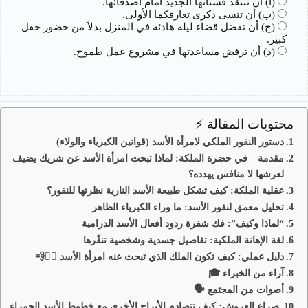
(أ) أن تنتقد فستانها الجديد أمام أصدقائها.
(ب) أن تنسى ذكرى تعارفكما الأولى.
(ج) أن تفضل قضاء ليلة هادئة في المنزل بدلاً من حضور حفل
كبير.
(د) أن ترفض مساعدتها في مشروع عمل طموح.
محتويات المقالة ⚡
دستور النفور الملكي لامرأة الأسد (قوانين الكبرياء والولاء)
مقدمة – في حضرة الملكة: لماذا تبحث امرأة الأسد عن شريك يضيف
لعرشها لا منافس يهدده؟
عقلية الملكة: كيف تشكل طبيعة الأسد النارية نظرتها للنفور؟
تحليل معمق لنفور الأسد: ما وراء الكبرياء الظاهر
“لماذا وكيف”: فك شفرة ردود أفعال الأسد الدرامية
لغة الإهانة الملكية: تفاصيل جسدية وشخصية تنفّرها
دليل عملي: كيف تكون الملك الذي تبحث عنه امرأة الأسد 🏃‍♂️💨
آراء من الخبراء 🎓
أصوات من المجتمع 🗣️
صراع العروش: كيف تتصادم الأبراج الأخرى مع خطوط الأسد الحمراء