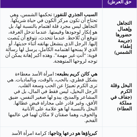
حق العرش)
السبب الجذري للنفور:
تحكمها الشمس، وهي
تحتاج أن تكون مركز الكون في حياة شريكها.
التجاهل
التجاهل ليس مجرد قلة اهتمام بالنسبة لها، بل
وإهمال
هو إنكار لوجودها وقيمتها. عندما تدخل الغرفة،
حضورها
تتوقع أن تُلاحظ. عندما تتحدث، تتوقع أن يُنصت
(جريمة
إليها. الرجل الذي ينشغل بهاتفه أثناء حديثها، أو
إطفاء
الذي لا يمنحها اهتمامه الكامل، يرسل لها رسالة
الشمس)
قوية: “أنتِ غير مهمة”. وهذه أكبر إهانة يمكن أن
توجه لروحها المتوهجة.
هي كائن كريم بطبعه:
امرأة الأسد معطاءة
بشكل فطري، بالحب، بالوقت، وبالماديات. هي
البخل وقلة
ترى الكرم تعبيرًا عن الحب وسعة القلب.
الكرم
الرجل البخيل، ليس فقط في المال، بل في
(جفاف في
المشاعر والمديح، يبدو لها صغير النفس، ضيق
مملكة
الأفق، وغير قادر على مجاراة فيض عطائها.
العطاء)
البخل بالنسبة لها هو علامة على الأنانية
والخوف، وهما صفتان لا مكان لهما في عالمها
الفخم.
كبرياؤها هو درعها وتاجها:
كرامة امرأة الأسد