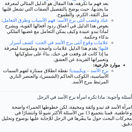
بعد فهم ما تكرهه، هذا المقال هو الدليل المثالي لمعرفة
ما يجذبها، حيث يوضح بالتفصيل الصفات التي تشعل قلبها
مثل الثقة، الكرم، والطموح.
عناد وغضب أنثى برج الأسد: فهم الأسباب وطرق التعامل
:
يغوص هذا الدليل في أعماق ردود أفعالها القوية، ويشرح
لماذا تبدو عنيدة وكيف يمكن التعامل مع غضبها الملكي
بذكاء وحكمة.
علامات وقوع أنثى برج الأسد في الحب: كشف أسرار
قلبها
: يقدم هذا الدليل علامات واضحة وملموسة لمعرفة
ما إذا كانت قد وقعت في حبك، بناءً على سلوكياتها
وتعبيراتها الفريدة عن العشق.
موارد خارجية:
برج الأسد – ويكيبيديا
: نقطة انطلاق ممتازة لفهم السمات
الأساسية، الكوكب الحاكم (الشمس)، والعنصر الناري
المرتبط ببرج الأسد.
أسئلة وأجوبة: ماذا تكره امرأة برج الأسد في الرجل
امرأة الأسد قد تبدو واثقة ومخيفة، لكن خطوطها الحمراء واضحة
وعاطفية. قمنا بتجميع 13 من الأسئلة الأكثر شيوعًا وانتشارًا في
محركات البحث حول ما ينفّرها في الرجل للإجابة عليها بوضوح وتحليل
دقيق.