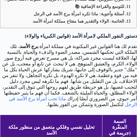
للتوسع والقراءة الإضافية 📚
أسئلة وأجوبة: ماذا تكره امرأة برج الأسد في الرجل
الخاتمة: الولاء والتقدير هما مفتاح مملكة امرأة الأسد
دستور النفور الملكي لامرأة الأسد (قوانين الكبرياء والولاء)
نقدم لك هنا القوانين غير المكتوبة في مملكة امرأة
برج الأسد
، تلك
الملكة التي تحكمها الشمس، مصدر الضوء والدفء والحياة. بالنسبة
لها، العلاقة ليست مجرد شراكة، بل هي مسرح تعرض فيه أروع صور
الولاء، الكرم، والعشق المتوهج. هي لا تبحث عن تابع أو معجب، بل عن
“ملك” جدير بالوقوف إلى جانبها، شريك يشاركها عرش الحياة بكل ما
فيه من قوة وعظمة. هي لا تكره الهدوء، بل تكره التجاهل، ولا تنفر من
الاختلاف، بل من التقليل من شأنها. فهم ما تكرهه ليس مجرد دليل
لتجنب غضبها، بل هو خريطة طريق لفهم روحها التي تتوق إلى التقدير،
الولاء المطلق، والحياة المليئة بالشغف. فكما أن فهم ما يثير حفيظتها
أمر حيوي، من الضروري أيضًا إدراك
ماذا تحب امرأة برج الأسد في
الرجل
لتكتمل الصورة وتتمكن من الفوز بقلبها.
السمة
المنفّرة
تحليل نفسي وفلكي متعمق من منظور ملكة
(جريمة في
الأسد