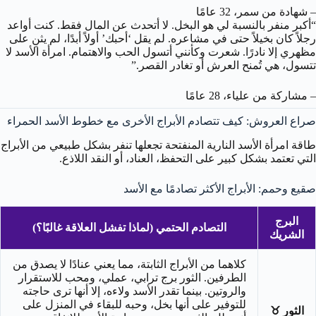
– شهادة من سمر، 32 عامًا
“أكبر منفر بالنسبة لي هو البخل. لا أتحدث عن المال فقط. كنت أواعد
رجلاً كان بخيلاً حتى في مشاعره. لم يقل ‘أحبك’ أولاً أبدًا، لم يثنِ على
مظهري إلا نادرًا. شعرت وكأنني أتسول الحب والاهتمام. امرأة الأسد لا
تتسول، هي تُمنح العرش أو تغادر القصر.”
– مشاركة من علياء، 28 عامًا
صراع العروش: كيف تتصادم الأبراج الأخرى مع خطوط الأسد الحمراء
طاقة امرأة الأسد النارية المنفتحة تجعلها تنفر بشكل طبيعي من الأبراج
التي تعتمد بشكل كبير على التحفظ، العناد، أو النقد اللاذع.
صقيع وحمم: الأبراج الأكثر تصادمًا مع الأسد
البرج
التصادم الحتمي (لماذا تفشل العلاقة غالبًا؟)
الشريك
كلاهما من الأبراج الثابتة، مما يعني عنادًا لا يصدق من
الطرفين. الثور برج ترابي، عملي، ومحب للاستقرار
والروتين. بينما تقدر الأسد ولاءه، إلا أنها ترى حاجته
للتوفير على أنها بخل، وحبه للبقاء في المنزل على
الثور ♉