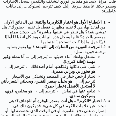
قلب امرأة الأسد هو مقياس فوري للشغف والتقدير، يسجل الإشارات
ويصدر حكمًا عاطفيًا سريعًا. إليك كيف تترجم السلوكيات إلى بيانات
عاطفية:
1. الانطباع الأول هو اختبار للكاريزما والثقة:
في الدقائق الأولى
من لقائك بها، هي لا تقيم مظهرك فقط، بل تقيم “حضورك”. هل
تمشي بثقة؟ هل تنظر في عينيها مباشرة؟ هل حديثك ممتع
ومفعم بالحياة؟ قلبها يسجل هذه البيانات ويشكل انطباعًا أوليًا
قويًا حول ما إذا كنت “تستحق” اهتمامها.
2. الترجمة الفورية من السلوك إلى القيمة:
قلبها يقوم بعملية
ترجمة فورية، مثل:
تنشغل بهاتفك أثناء حديثها
←
يُترجم إلى →
أنا مملة وغير
مهمة (إهانة كبرى!).
تثني على ذكائها وفكاهتها أمام أصدقائك
←
يُترجم إلى →
هو فخور بي ويراني مميزة.
تختار أرخص خيار في المطعم وتشتكي من الأسعار
←
يُترجم إلى →
هو بخيل، صغير النفس، ويجعلني أشعر بأنني
لا أستحق الأفضل (خطر أحمر!).
تدافع عنها في نقاش
←
يُترجم إلى →
هو مخلص، قوي،
وسيكون سندي.
3. اختبار “الكرم” – هل أنت مصدر للوفرة أم للجفاف؟:
هي
تبحث عن علامات الكرم في كل شيء. قد يكون ذلك في
إصرارك على دفع الفاتورة، أو في الوقت الذي تخصصه لها، أو
ببساطة في سخائك في المديح والتشجيع. هذه “علامات السخاء”