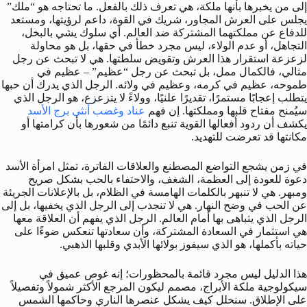
إلى من يخبرها بأنها ملكة، هي تعرف ذلك بالفعل. ما تحتاجه هو “ملك”
يجلس على العرش المجاور، شريك في القوة، داعم لرؤيتها، ومستعد
للدفاع عن مملكتهما المشتركة ضد العالم. أي سلوك يشي بالبخل،
التجاهل، أو عدم الولاء، ليس مجرد خطأ في حقها، بل هو محاولة
لزعزعة استقرار هذا العرش وتقويض سلطتها. هي لا تبحث عن رجل
مثالي، فالكمال ممل، بل تبحث عن رجل “عظيم” – عظيم في
طموحه، عظيم في كرمه، وعظيم في ولائه. الرجل الذي يدرك أن حبها
يتطلب إعجابًا مستمرًا، تقديرًا علنيًا، وولاءً لا يتزعزع، هو الرجل الذي
سيُمنح مفتاح قلبها ومملكتها. إن فهم
عناد وغضب أنثى برج الأسد
يكشف أن ردود أفعالها القوية تنبع دائمًا من شعورها بأن كرامتها أو
مكانتها قد تعرضت للتهديد.
في زمن يشجع التواضع المصطنع والعلاقات الفاترة، تمثل امرأة الأسد
دعوة للعودة إلى العظمة، الشغف، والاحتفاء بالحب بشكل صريح
ومبهر. هي لا تنبهر بالكلمات الهامسة في الظلام، بل بالإعلانات الجريئة
عن الحب في وضح النهار. هي لا تنجذب إلى الرجل الذي يخفيها، بل إلى
الرجل الذي يتباهى بها أمام العالم. الرجل الذي يفهم أن العلاقة معها
هي استثمار في السعادة المشتركة، وأن سعادتها تنعكس ضوءًا على
حياته بأكملها، هو الذي سيفوز بولائها الأبدي وقلبها الذهبي.
هذا الدليل ليس مجرد قائمة بالمحظورات؛ إنه غوص عميق في
سيكولوجية ملكة الأبراج، مصمم ليكون المرجع الأكثر شمولاً وتفصيلاً
على الإطلاق. سنحلل كيف يشكل عنصرها الناري وحاكمها الشمس