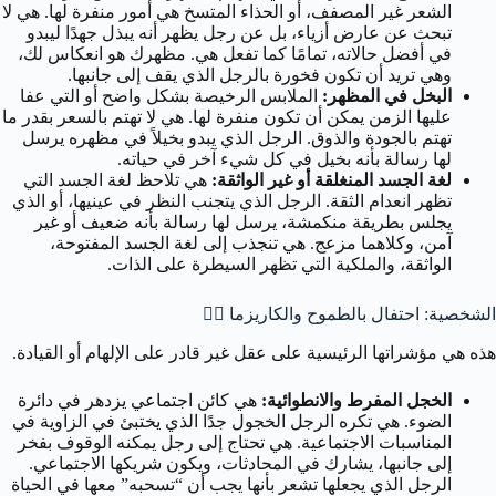
الشعر غير المصفف، أو الحذاء المتسخ هي أمور منفرة لها. هي لا
تبحث عن عارض أزياء، بل عن رجل يظهر أنه يبذل جهدًا ليبدو
في أفضل حالاته، تمامًا كما تفعل هي. مظهرك هو انعكاس لك،
وهي تريد أن تكون فخورة بالرجل الذي يقف إلى جانبها.
البخل في المظهر:
الملابس الرخيصة بشكل واضح أو التي عفا
عليها الزمن يمكن أن تكون منفرة لها. هي لا تهتم بالسعر بقدر ما
تهتم بالجودة والذوق. الرجل الذي يبدو بخيلاً في مظهره يرسل
لها رسالة بأنه بخيل في كل شيء آخر في حياته.
لغة الجسد المنغلقة أو غير الواثقة:
هي تلاحظ لغة الجسد التي
تظهر انعدام الثقة. الرجل الذي يتجنب النظر في عينيها، أو الذي
يجلس بطريقة منكمشة، يرسل لها رسالة بأنه ضعيف أو غير
آمن، وكلاهما مزعج. هي تنجذب إلى لغة الجسد المفتوحة،
الواثقة، والملكية التي تظهر السيطرة على الذات.
الشخصية: احتفال بالطموح والكاريزما 🧘‍♂️
هذه هي مؤشراتها الرئيسية على عقل غير قادر على الإلهام أو القيادة.
الخجل المفرط والانطوائية:
هي كائن اجتماعي يزدهر في دائرة
الضوء. هي تكره الرجل الخجول جدًا الذي يختبئ في الزاوية في
المناسبات الاجتماعية. هي تحتاج إلى رجل يمكنه الوقوف بفخر
إلى جانبها، يشارك في المحادثات، ويكون شريكها الاجتماعي.
الرجل الذي يجعلها تشعر بأنها يجب أن “تسحبه” معها في الحياة