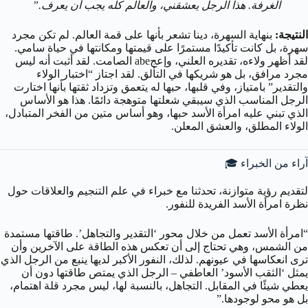
الغرفة. هذا الرجل يعشقني، والعالم كله يجب أن يعرف.”
النتيجة:
بنهاية السهرة، دينا تشعر بأنها على قمة العالم. لم تكن مجرد
سهرة، بل كانت تأكيدًا مستمرًا على قيمتها ومكانتها في حياة سامي.
لقد أظهر ولاءه، تقديره العلني، وإعجabe الصامت. لقد أثبت أنه ليس
مجرد مرافق، بل هو شريكها في التألق. لقد اجتاز “اختبار الولاء
والتقدير” بامتياز، وفي قلبها، حبها له يتعمق وتزداد ثقتها بأنها اختارت
الرجل المناسب الذي سيبقي شعلتها متوهجة دائمًا. هذا هو الأساس
الذي تبني عليه امرأة الأسد حبها، وهو أساس متين من الفخر المتبادل،
الولاء المطلق، والعشق المعلن.
آراء من الخبراء 🎓
لتقديم رؤية متوازنة، تحدثنا مع خبراء في علم التنجيم والعلاقات حول
نظرة امرأة الأسد الفريدة للنفور.
“امرأة الأسد تعمل من خلال محور ‘التقدير والتجاهل’. طاقتها مستمدة
من الشمس، وهي تحتاج إلى أن تعكس هذه الطاقة على الآخرين وأن
ترى انعكاسها في عيونهم. لذلك، النفور الأكبر لديها ينبع من الرجل الذي
يمثل ‘الثقب الأسود’ العاطفي – الرجل الذي يمتص طاقتها دون أن
يعطي شيئًا في المقابل. التجاهل، بالنسبة لها، ليس مجرد قلة اهتمام،
بل هو محو لوجودها.”