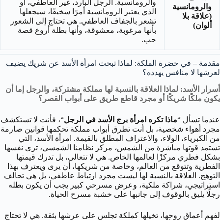
والرومانسية. الرجل البارد، غير العاطفي، أو
والرومانسية
الذي يعتبر الرومانسية أمرًا سخيفًا، سيجعلها
(علاقة بلا
تشعر بالجفاف العاطفي. هي تحتاج إلى الشعور
ألوان)
بأنها مرغوبة، معشوقة، وأنها بطلة أروع قصة
حب.
مقدمة – في حضرة الملكة: لماذا تبحث امرأة الأسد عن شريك يضيف
لعرشها لا منافس يهدده؟
أسرار الأسد: لماذا العلاقة بالنسبة لها مملكة مشتركة، والرجل إما أن
يكون ملكًا شريكًا أو مجرد قاطع طريق على أبواب القصر؟
عندما تسأل “
ماذا تكره امرأة برج الأسد في الرجل
“، فأنت لا تستكشف
مجرد أهواء شخصية، بل أنت تطرق أبواب مملكة تحكمها قوانين صارمة
من الكبرياء، الولاء، والاعتراف المطلق بالقيمة. امرأة الأسد، التي
تستمد قوتها مباشرة من الشمس، مركز نظامنا الشمسي، ترى نفسها
بشكل فطري مركزًا لعالمها الخاص. هي لا تتعالى، بل تدرك قيمتها
الفطرية وتتوقع من العالم، وخاصة من شريكها، أن يرى ويعترف بهذا
التوهج. العلاقة بالنسبة لها ليست مجرد ارتباط عاطفي، بل هي تحالف
استراتيجي، شراكة ملكية، وعرض مسرحي كبير يجب أن يكون بطله
رجلًا يليق بالوقوف إلى جانبها على خشبة مسرح الحياة.
لفهم أعماق روحها، تخيلها كملكة تجلس على عرشها بثقة. هي لا تحتاج