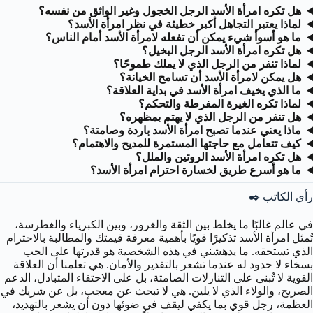
هل تكره امرأة الأسد الرجل الخجول وغير الواثق من نفسه؟
لماذا يعتبر التجاهل أكبر خطيئة في نظر امرأة الأسد؟
ما هو أسوأ شيء يمكن أن تفعله لامرأة الأسد أمام الناس؟
هل تكره امرأة الأسد الرجل البخيل؟
لماذا تنفر من الرجل الذي لا يملك طموحًا؟
هل يمكن لامرأة الأسد أن تسامح الخيانة؟
ما الذي يخيف امرأة الأسد في بداية العلاقة؟
لماذا تكره الغيرة المفرطة والتحكم؟
هل تنفر من الرجل الذي لا يهتم بمظهره؟
ماذا يعني عندما تصبح امرأة الأسد باردة وصامتة؟
كيف تتعامل مع حاجتها المستمرة للمديح والاهتمام؟
هل تكره امرأة الأسد الروتين والملل؟
ما هو أسرع طريق لخسارة احترام امرأة الأسد؟
رأي الكاتب ✒️
في عالم غالبًا ما يخلط بين الثقة والغرور، وبين الكبرياء والغطرسة،
تُمثل امرأة الأسد تذكيرًا قويًا بأهمية معرفة قيمتك والمطالبة بالاحترام
الذي تستحقه. ما يدهشني في هذه الشخصية هو قدرتها على الحب
بسخاء لا حدود له عندما تشعر بالتقدير والأمان. هي تعلمنا أن العلاقة
القوية لا تُبنى على التنازلات الصامتة، بل على الاحتفاء المتبادل، الدعم
الصريح، والولاء الذي لا يلين. هي لا تبحث عن معجب، بل عن شريك في
العظمة، رجل قوي بما يكفي ليقف في ضوئها دون أن يشعر بالتهديد،