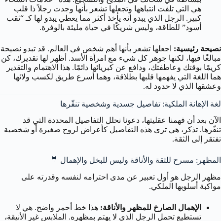
هي التي تلفت انتباهها وتجعلها تشعر بأنها وجدت رجلاً ذا قلب
كبير. الرجل الذي يبدو أنه يأخذ أكثر مما يعطي يبدو لها كـ “ثقب
أسود” للطاقة، وليس شريكًا في حياة مليئة بالوفرة.
نصيحة رئيسية:
اجعلها تشعر بأنها أهم شخص في العالم. قد تبدو نصيحة
مبالغًا فيها، لكنها جوهر كل شيء مع امرأة الأسد. أظهر لها تقديرك، كن
كريمًا بوقتك وعاطفتك، ودافع عن كبريائها دائمًا. هذا الاهتمام والتقدير
هما اللغة التي يفهمها قلبها بطلاقة، وهما أسرع طريق لكسب ولائها
وعشقها الذي لا حدود له.
لغة الإهانة الملكية: تفاصيل جسدية وشخصية تنفّرها
الآن بعد أن فهمنا عقليتها، دعونا نحلل التفاصيل المحددة التي قد
تنفّرها. تذكر، هي ترى هذه التفاصيل كأعراض لروح صغيرة أو شخصية
تفتقر إلى الثقة.
المظهر: مسرح للثقة والأناقة وليس للبخل والإهمال 🤵
مظهر الرجل هو أول تعبير عن مدى احترامه لنفسه وقدرته على
مواكبة أسلوبها الملكي.
الإهمال الصارخ للمظهر والأناقة:
هذا خط أحمر واضح. هي لا
تستطيع تحمل الرجل الذي لا يهتم بمظهره. الملابس غير الأنيقة،