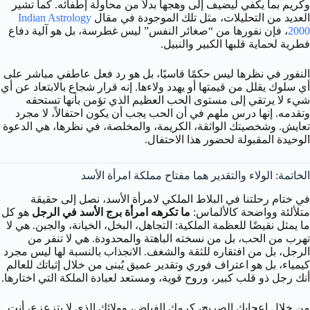
وكريم بما يكفي ليضيف إلى وهجها بدلاً من محاولة إطفائه. كما تشير
العديد من التحليلات، مثل تلك الموجودة في مقال
Indian Astrology
2000
، فإن نفورها من “صغائر النفس” ليس غطرسة، بل هو آلية دفاع
فطرية لحماية قلبها الكبير والنبيل.
النفور في نظرها ليس حكمًا قاسيًا، بل هو رد فعل عاطفي مباشر على
أي سلوك يقلل من قيمتها أو يهدد ولاءها. إنه قرار شجاع بالابتعاد عن أي
شيء لا يرتقي إلى مستوى الحب العظيم الذي تؤمن بأنها تستحقه
وتقدمه. إنها درس ملهم في أن الحب يجب أن يكون احتفالاً، لا مجرد
تعايش. وشخصيتك الواثقة، الكريمة، والمخلصة، في نظرها، هي الدعوة
الوحيدة المقبولة لحضور هذا الاحتفال.
الخاتمة: الولاء والتقدير هما مفتاح مملكة امرأة الأسد
في ختام رحلتنا في البلاط الملكي لامرأة الأسد، نصل إلى حقيقة
متلألئة وواضحة كالألماس:
ما تكرهه امرأة برج الأسد في الرجل
هو كل
ما يمثل نقيضًا للعظمة الملكية: التجاهل، البخل، الخيانة، والجبن. هي لا
تهرب من الحب، بل من نسخته الباهتة والمحدودة. هي لا تنفر من
الرجل، بل من افتقاره للثقة والشغف. الانجذاب بالنسبة لها ليس مجرد
كيمياء، بل هو اعتراف فوري وتقدير عميق يُبنى من خلال إثباتك للعالم
أنك رجل ذو قلب كبير، وروح قوية، ومستعد لعبادة الملكة التي اختارها.
من خلال إعجابك الصريح، كرمك الفياض، وولائك الذي لا يتزعزع، أنت