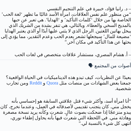
– د. رانيا فؤاد، خبيرة في علم التنجيم النفسي
“من منظور علم نفس العلاقات، امرأة الأسد غالبًا ما تظهر ‘لغة الحب’
الخاصة بها من خلال ‘كلمات التأكيد’ و ‘الهدايا’. هي تعبر عن حبها
بالمديح السخي والعطاء. وبالتالي، هي تنفر بشدة من الشريك الذي
يبخل بهاتين اللغتين. الرجل الذي لا يثني عليها أبدًا أو الذي يعتبر الهدايا
‘مضيعة للمال’ سيجعلها تشعر بعدم الحب وعدم التقدير، مما يؤدي إلى
بحثها عن هذا التأكيد في مكان آخر.”
– أ. هشام المصري، مستشار علاقات متخصص في لغات الحب
أصوات من المجتمع 🗣️
بعيدًا عن النظريات، كيف تبدو هذه الديناميكيات في الحياة الواقعية؟
جمعنا بعض الشهادات من منصات مثل
Quora
و
Reddit
ومن تجارب
شخصية.
“أنا امرأة أسد، وأكثر شيء قتل علاقتي السابقة هو إحساسي بأنه
يخجل مني. كان يتجنب تقديمي لأصدقائه في العمل، وعندما نخرج، كان
يبدو منزعجًا إذا ضحكت بصوت عالٍ. شعرت وكأنه يريد نسخة مصغرة
وهادئة مني. في اللحظة التي شعرت فيها بأنه يحاول إطفاء نوري،
انتهى كل شيء بالنسبة لي.”