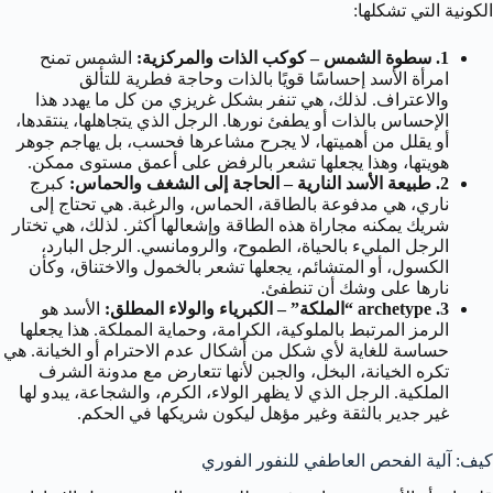
الكونية التي تشكلها:
1. سطوة الشمس – كوكب الذات والمركزية:
الشمس تمنح
امرأة الأسد إحساسًا قويًا بالذات وحاجة فطرية للتألق
والاعتراف. لذلك، هي تنفر بشكل غريزي من كل ما يهدد هذا
الإحساس بالذات أو يطفئ نورها. الرجل الذي يتجاهلها، ينتقدها،
أو يقلل من أهميتها، لا يجرح مشاعرها فحسب، بل يهاجم جوهر
هويتها، وهذا يجعلها تشعر بالرفض على أعمق مستوى ممكن.
2. طبيعة الأسد النارية – الحاجة إلى الشغف والحماس:
كبرج
ناري، هي مدفوعة بالطاقة، الحماس، والرغبة. هي تحتاج إلى
شريك يمكنه مجاراة هذه الطاقة وإشعالها أكثر. لذلك، هي تختار
الرجل المليء بالحياة، الطموح، والرومانسي. الرجل البارد،
الكسول، أو المتشائم، يجعلها تشعر بالخمول والاختناق، وكأن
نارها على وشك أن تنطفئ.
3. archetype “الملكة” – الكبرياء والولاء المطلق:
الأسد هو
الرمز المرتبط بالملوكية، الكرامة، وحماية المملكة. هذا يجعلها
حساسة للغاية لأي شكل من أشكال عدم الاحترام أو الخيانة. هي
تكره الخيانة، البخل، والجبن لأنها تتعارض مع مدونة الشرف
الملكية. الرجل الذي لا يظهر الولاء، الكرم، والشجاعة، يبدو لها
غير جدير بالثقة وغير مؤهل ليكون شريكها في الحكم.
كيف: آلية الفحص العاطفي للنفور الفوري