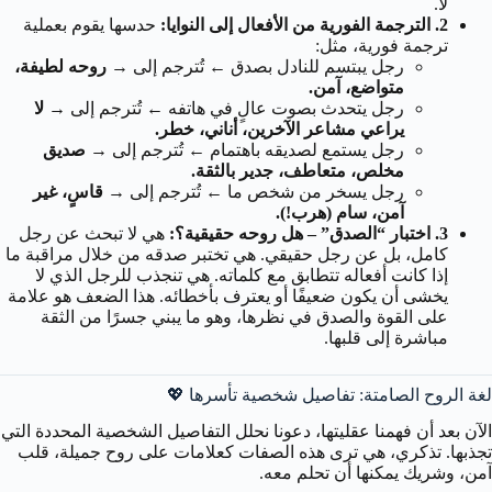
لا.
2. الترجمة الفورية من الأفعال إلى النوايا:
حدسها يقوم بعملية
ترجمة فورية، مثل:
رجل يبتسم للنادل بصدق
←
تُترجم إلى →
روحه لطيفة،
متواضع، آمن.
رجل يتحدث بصوت عالٍ في هاتفه
←
تُترجم إلى →
لا
يراعي مشاعر الآخرين، أناني، خطر.
رجل يستمع لصديقه باهتمام
←
تُترجم إلى →
صديق
مخلص، متعاطف، جدير بالثقة.
رجل يسخر من شخص ما
←
تُترجم إلى →
قاسٍ، غير
آمن، سام (هرب!).
3. اختبار “الصدق” – هل روحه حقيقية؟:
هي لا تبحث عن رجل
كامل، بل عن رجل حقيقي. هي تختبر صدقه من خلال مراقبة ما
إذا كانت أفعاله تتطابق مع كلماته. هي تنجذب للرجل الذي لا
يخشى أن يكون ضعيفًا أو يعترف بأخطائه. هذا الضعف هو علامة
على القوة والصدق في نظرها، وهو ما يبني جسرًا من الثقة
مباشرة إلى قلبها.
لغة الروح الصامتة: تفاصيل شخصية تأسرها 💖
الآن بعد أن فهمنا عقليتها، دعونا نحلل التفاصيل الشخصية المحددة التي
تجذبها. تذكري، هي ترى هذه الصفات كعلامات على روح جميلة، قلب
آمن، وشريك يمكنها أن تحلم معه.