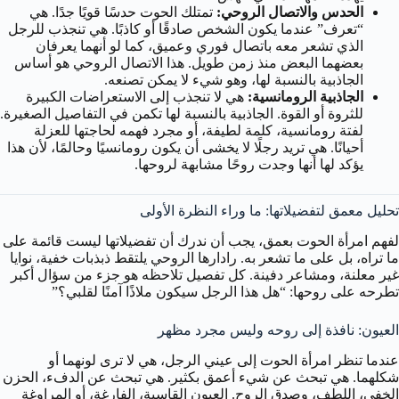
الحدس والاتصال الروحي:
تمتلك الحوت حدسًا قويًا جدًا. هي
“تعرف” عندما يكون الشخص صادقًا أو كاذبًا. هي تنجذب للرجل
الذي تشعر معه باتصال فوري وعميق، كما لو أنهما يعرفان
بعضهما البعض منذ زمن طويل. هذا الاتصال الروحي هو أساس
الجاذبية بالنسبة لها، وهو شيء لا يمكن تصنعه.
الجاذبية الرومانسية:
هي لا تنجذب إلى الاستعراضات الكبيرة
للثروة أو القوة. الجاذبية بالنسبة لها تكمن في التفاصيل الصغيرة.
لفتة رومانسية، كلمة لطيفة، أو مجرد فهمه لحاجتها للعزلة
أحيانًا. هي تريد رجلًا لا يخشى أن يكون رومانسيًا وحالمًا، لأن هذا
يؤكد لها أنها وجدت روحًا مشابهة لروحها.
تحليل معمق لتفضيلاتها: ما وراء النظرة الأولى
لفهم امرأة الحوت بعمق، يجب أن ندرك أن تفضيلاتها ليست قائمة على
ما تراه، بل على ما تشعر به. رادارها الروحي يلتقط ذبذبات خفية، نوايا
غير معلنة، ومشاعر دفينة. كل تفصيل تلاحظه هو جزء من سؤال أكبر
تطرحه على روحها: “هل هذا الرجل سيكون ملاذًا آمنًا لقلبي؟”
العيون: نافذة إلى روحه وليس مجرد مظهر
عندما تنظر امرأة الحوت إلى عيني الرجل، هي لا ترى لونهما أو
شكلهما. هي تبحث عن شيء أعمق بكثير. هي تبحث عن الدفء، الحزن
الخفي، اللطف، وصدق الروح. العيون القاسية، الفارغة، أو المراوغة