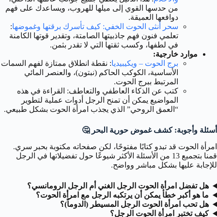
من حدسها القوي إلى ميلها للهروب، ويساعدك على فهم
دوافعها العميقة.
سحر أنثى الحوت الخفي: كيف تأسرك برقتها وغموضها
:
تعلمي فنون فهم جاذبيتها الصامتة، وتقدير قوتها الكامنة
في لطفها، وكسب ثقتها التي لا تقدر بثمن.
موارد خارجية:
برج الحوت – ويكيبيديا
: نقطة انطلاق ممتازة لفهم السمات
الأساسية، الكوكب الحاكم (نبتون)، والعنصر المائي
المرتبط ببرج الحوت.
كتب عن الذكاء العاطفي والتعاطف: القراءة في هذه
المواضيع يمكن أن تمنح الرجل أدوات عملية لتطوير
“العمق الروحي” الذي يجذب امرأة الحوت بشكل طبيعي.
أسئلة وأجوبة: كشف غموض حورية البحر 🤔
امرأة الحوت قد تبدو كتابًا مفتوحًا، لكن صفحاته مكتوبة بحبر سري.
قمنا بتجميع 13 من الأسئلة الأكثر شيوعًا حول تفضيلاتها في الرجل
للإجابة عليها بشكل مباشر وواضح.
هل تفضل امرأة الحوت الرجل الغني أم الرجل الرومانسي؟
ما هو أكبر خطأ يمكن أن يرتكبه الرجل مع امرأة الحوت؟
هل تحب امرأة الحوت الرجل المسيطر (الدوماً)؟
كيف تختبر امرأة الحوت الرجل؟