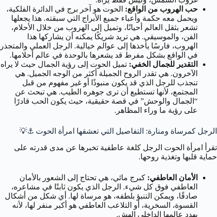
حب الهروب من الواقع:
الحوت هو آخر برج في الدائرة الفلكية،
ويحمل معه حكمة وأعباء جميع الأبراج التي سبقته. هذا يجعلها
تشعر بثقل العالم أحيانًا، وتميل إلى الهروب من خلال الأحلام،
الفن، والموسيقى. هي تريد شريكًا يمكنه أن يشاركها هذا
الهروب، فارسًا يأخذها إلى عوالم خيالية. الرجل العملي والمتجذر
في الواقع بشكل مفرط قد يشعرها بالوحدة في عالم أحلامها.
التقدير للجمال الخفي:
تميل الحوت إلى رؤية الجمال حيث لا يراه
الآخرون. هي تقدر الروح الجميلة أكثر من الوجه الجميل. هي
تنجذب للرجل الذي قد يكون منبوذًا أو غير مفهوم من قبل
المجتمع، لأنها تستطيع أن ترى جوهره الطيب. هي تبحث عن
“الجمال والوحش” في قصة حقيقية، حيث يكون الحب قادرًا
على رؤية ما وراء المظاهر.
الرجل كمرساة ومنارة: التفاصيل التي تعشقها امرأة الحوت ⚓💡
تقرأ امرأة الحوت الرجل كلغة عاطفية تخبرها عن مدى قدرته على
حماية قلبها وتغذية روحها.
الأمان العاطفي:
كبرج مائي، هي تحتاج إلى الشعور بالأمان
العاطفي فوق كل شيء. الرجل الذي يكون ثابتًا في مشاعره،
صادقًا، ويمكن التنبؤ بلطفه، هو مرساة لها. أي شكل من أشكال
القسوة، السخرية، أو التلاعب العاطفي هو أكبر منفر لها، لأنه
يهدد عالمها الداخلي الهش.