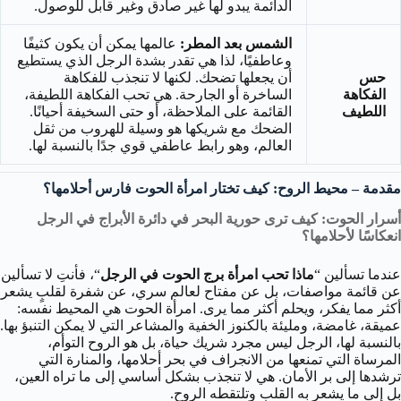
الدائمة يبدو لها غير صادق وغير قابل للوصول.
الشمس بعد المطر:
عالمها يمكن أن يكون كثيفًا
وعاطفيًا، لذا هي تقدر بشدة الرجل الذي يستطيع
حس
أن يجعلها تضحك. لكنها لا تنجذب للفكاهة
الفكاهة
الساخرة أو الجارحة. هي تحب الفكاهة اللطيفة،
اللطيف
القائمة على الملاحظة، أو حتى السخيفة أحيانًا.
الضحك مع شريكها هو وسيلة للهروب من ثقل
العالم، وهو رابط عاطفي قوي جدًا بالنسبة لها.
مقدمة – محيط الروح: كيف تختار امرأة الحوت فارس أحلامها؟
أسرار الحوت: كيف ترى حورية البحر في دائرة الأبراج في الرجل
انعكاسًا لأحلامها؟
عندما تسألين “
ماذا تحب امرأة برج الحوت في الرجل
“، فأنتِ لا تسألين
عن قائمة مواصفات، بل عن مفتاح لعالم سري، عن شفرة لقلبٍ يشعر
أكثر مما يفكر، ويحلم أكثر مما يرى. امرأة الحوت هي المحيط نفسه:
عميقة، غامضة، ومليئة بالكنوز الخفية والمشاعر التي لا يمكن التنبؤ بها.
بالنسبة لها، الرجل ليس مجرد شريك حياة، بل هو الروح التوأم،
المرساة التي تمنعها من الانجراف في بحر أحلامها، والمنارة التي
ترشدها إلى بر الأمان. هي لا تنجذب بشكل أساسي إلى ما تراه العين،
بل إلى ما يشعر به القلب وتلتقطه الروح.