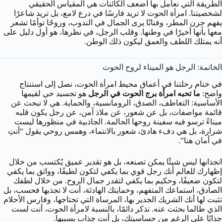
الطريقة التي نعامل بها أضعف الكائنات هي المقياس الحقيقي
لشخصيتنا. امرأة الحوت لا تريد فارسًا في درع لامع، بل تريد شاعرًا
يفهم حزن المطر، وفنانًا يرى الجمال في الندوب، وروحًا توأمًا تشعر
معها بأنها أخيرًا في وطنها. وقلب الرجل، في نظرها، هو أول دليل على
أنه يمتلك اللطف والعمق ليكون ذلك الوطن.
الخاتمة: الرجل هو الميناء لروح الحوت
في ختام رحلتنا في أعماق محيط امرأة الحوت، نصل إلى استنتاج
واضح:
ما تحبه امرأة برج الحوت في الرجل
هو تجسيد حي لقيمها
الأساسية: التعاطف، الصدق، الرومانسية، والحماية. هي لا تبحث عن
قائمة مواصفات، بل عن شعور، عن ملاذ آمن، عن رجل يكون قلبه
ميناءً ترسو فيه سفينة روحها الحالمة. الجاذبية في منظورها ليست
شرارة، بل هي دفء هادئ، شعور بالانتماء، وهمس روحي يقول “أنتِ
في أمان هنا”.
انجذابها ليس شيئًا يمكن تصنعه، بل هو تقدير عميق يُكتسب من خلال
إظهارك للعالم أنك رجل قوي بما يكفي لتكون لطيفًا، وواثق بما يكفي
لتكون ضعيفًا، وحكيم بما يكفي لتقدر جمال الروح. من خلال لطفك
الصادق، استماعك المتفهم، وحمايتك الهادئة، أنت لا تجذبها فحسب، بل
تثبت لها أنك الشريك الجدير بها، المرساة التي تحتاجها، وفارس الأحلام
الذي طالما بحثت عنه. تذكر دائمًا، بالنسبة لامرأة الحوت، أنت لست
جذابًا على الرغم من حساسيتك، بل أنت جذاب بسببها.