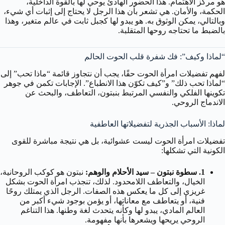
هو مركز الاهتمام. هذا الحضور الهادئ يوحي لها بالقوة الداخلية،
الحكمة، والأمان. هي تشعر بأن هذا الرجل لا يحتاج إلى إثبات أي شيء،
وبالتالي، يمكن الوثوق به. هو يبدو لها كجبل ثابت في عالم متغير، وهذا
بالضبط ما تحتاجه روحها المتقلبة.
“لماذا وكيف”: فك شفرة قلب الحوت الحالم
لفهم تفضيلات امرأة الحوت حقًا، يجب أن نتجاوز قائمة “ماذا تحب” إلى
“لماذا تحب ذلك” و”كيف تكوّن هذا الانطباع”. الإجابات تكمن في جوهر
تكوينها الفلكي والنفسي المرتبط بنبتون، التعاطف، والبحث عن
الاندماج الروحي.
لماذا: الأسباب الجذرية لتفضيلاتها العاطفية
تفضيلات امرأة الحوت ليست عشوائية، بل هي نتيجة مباشرة للقوى
الكونية التي تشكلها:
1. سطوة نبتون – سيد الأحلام والوهم:
نبتون هو كوكب الروحانية،
الخيال، والتعاطف اللامحدود. لذلك، تنجذب امرأة الحوت بشكل
غريزي إلى كل ما يعكس هذه الصفات. الرجل الذي يمتلك روحًا
فنية، أو يتعاطف مع معاناتها، أو يؤمن بوجود شيء أكبر من
العالم المادي، يبدو لها وكأنه يتحدث لغة وطنها. هذا التناغم
الروحي يريحها ويشعرها بأنها مفهومة.