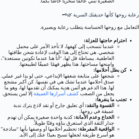
الصغيرة تبني عالمًا سحريًا خاصًا بكما.
رعاية روحها كأنها حديقتك السرية 🌿🗝️
التعامل مع روحها الحساسة يتطلب رعاية وبصيرة.
احترام حاجتها للعزلة:
عندما تنسحب إلى كهفها، لا تأخذ الأمر على محمل
شخصي. هي تحتاج إلى هذا الوقت لإعادة شحن طاقتها
العاطفية. ببساطة قل لها، “أنا هنا عندما تكونين مستعدة”،
وامنحها مساحتها. هذا يظهر فهمًا عميقًا لطبيعتها.
كن بطل أحلامها:
شجعها على متابعة شغفها الإبداعي، حتى لو بدا غير عملي.
صدق أحلامها عندما تشك هي في نفسها. كن أكبر مشجع
لها. هذا الدعم هو أثمن هدية يمكنك أن تقدمها لها، وهو ما
يجعل من الصعب
كشف أسرارها العميقة
إلا لمن يستحق.
تجنب ما ينفرها:
القسوة والنقد:
أي تعليق جارح أو نقد لاذع يترك ندبة
عميقة في روحها.
الخداع وعدم الأمانة:
كذبة واحدة صغيرة يمكن أن تهدم
جدار الثقة الذي استغرق بناؤه وقتًا طويلاً.
الواقعية المفرطة:
تحطيم أحلامها أو وصفها بأنها “ساذجة”
هو أسرع طريقة لجعلها تسبح بعيدًا عنك إلى الأبد.