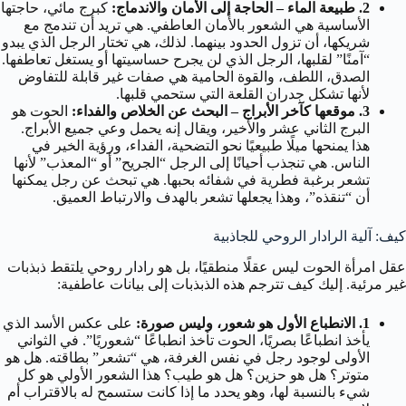
2. طبيعة الماء – الحاجة إلى الأمان والاندماج:
كبرج مائي، حاجتها
الأساسية هي الشعور بالأمان العاطفي. هي تريد أن تندمج مع
شريكها، أن تزول الحدود بينهما. لذلك، هي تختار الرجل الذي يبدو
“آمنًا” لقلبها، الرجل الذي لن يجرح حساسيتها أو يستغل تعاطفها.
الصدق، اللطف، والقوة الحامية هي صفات غير قابلة للتفاوض
لأنها تشكل جدران القلعة التي ستحمي قلبها.
3. موقعها كآخر الأبراج – البحث عن الخلاص والفداء:
الحوت هو
البرج الثاني عشر والأخير، ويقال إنه يحمل وعي جميع الأبراج.
هذا يمنحها ميلًا طبيعيًا نحو التضحية، الفداء، ورؤية الخير في
الناس. هي تنجذب أحيانًا إلى الرجل “الجريح” أو “المعذب” لأنها
تشعر برغبة فطرية في شفائه بحبها. هي تبحث عن رجل يمكنها
أن “تنقذه”، وهذا يجعلها تشعر بالهدف والارتباط العميق.
كيف: آلية الرادار الروحي للجاذبية
عقل امرأة الحوت ليس عقلًا منطقيًا، بل هو رادار روحي يلتقط ذبذبات
غير مرئية. إليك كيف تترجم هذه الذبذبات إلى بيانات عاطفية:
1. الانطباع الأول هو شعور، وليس صورة:
على عكس الأسد الذي
يأخذ انطباعًا بصريًا، الحوت تأخذ انطباعًا “شعوريًا”. في الثواني
الأولى لوجود رجل في نفس الغرفة، هي “تشعر” بطاقته. هل هو
متوتر؟ هل هو حزين؟ هل هو طيب؟ هذا الشعور الأولي هو كل
شيء بالنسبة لها، وهو يحدد ما إذا كانت ستسمح له بالاقتراب أم