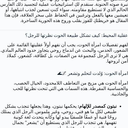
نبرة صوته الحنونة. سنقدم لكِ استراتيجيات عملية لتجسيد ذلك الفارس
الحالم الذي لا تستطيع مقاومته. سواء كنتِ تسعين لجذب انتباهها، أو
تعيشين معها بالفعل وترغبين في الحفاظ على سحر العلاقة، فإن هذا
المقال هو خريطتكِ للفوز بقلب وروح هذه الحورية الساحرة.
عقلية المحيط: كيف تشكل طبيعة الحوت نظرتها للرجل؟
لفهم تفضيلات امرأة الحوت، يجب أن نفهم أولاً عقليتها القائمة على
الشعور، الحدس، والبحث عن اندماج روحي يتجاوز حدود العالم المادي.
هي لا ترى الرجل كمجموعة من الصفات، بل كطاقة، كشعور، كملاذ
آمن لروحها.
امرأة الحوت: وُلدت لتحلم وتشعر 🌌🌊
امرأة الحوت هي مزيج من التعاطف اللامحدود، الخيال الخصب،
والحساسية المفرطة. هذه السمات هي التي تنحت نظرتها للحب
والجاذبية.
نبتون كمصدر للإلهام:
يحكمها نبتون، وهذا يجعلها تنجذب بشكل
طبيعي لكل ما هو فني، روحي، وغير ملموس. الرجل الذي يمتلك
روحًا فنية أو عمقًا فلسفيًا يبدو لها وكأنه يتحدث لغة كونية
تفهمها. هي تنجذب للرجل الذي يستطيع أن “يشعر” بجمال
غروب الشمس، وليس فقط يراه.