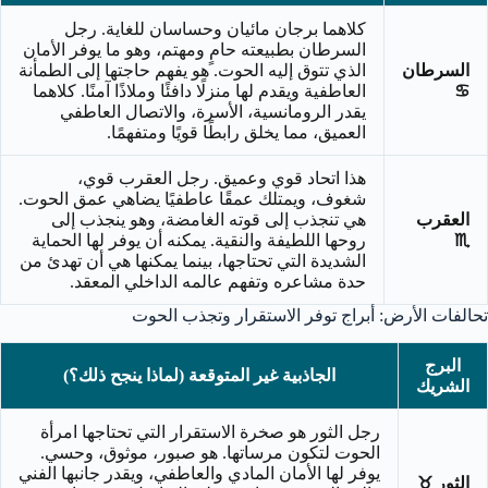
كلاهما برجان مائيان وحساسان للغاية. رجل
السرطان بطبيعته حامٍ ومهتم، وهو ما يوفر الأمان
السرطان
الذي تتوق إليه الحوت. هو يفهم حاجتها إلى الطمأنة
♋
العاطفية ويقدم لها منزلًا دافئًا وملاذًا آمنًا. كلاهما
يقدر الرومانسية، الأسرة، والاتصال العاطفي
العميق، مما يخلق رابطًا قويًا ومتفهمًا.
هذا اتحاد قوي وعميق. رجل العقرب قوي،
شغوف، ويمتلك عمقًا عاطفيًا يضاهي عمق الحوت.
العقرب
هي تنجذب إلى قوته الغامضة، وهو ينجذب إلى
♏
روحها اللطيفة والنقية. يمكنه أن يوفر لها الحماية
الشديدة التي تحتاجها، بينما يمكنها هي أن تهدئ من
حدة مشاعره وتفهم عالمه الداخلي المعقد.
تحالفات الأرض: أبراج توفر الاستقرار وتجذب الحوت
البرج
الجاذبية غير المتوقعة (لماذا ينجح ذلك؟)
الشريك
رجل الثور هو صخرة الاستقرار التي تحتاجها امرأة
الحوت لتكون مرساتها. هو صبور، موثوق، وحسي.
يوفر لها الأمان المادي والعاطفي، ويقدر جانبها الفني
الثور ♉