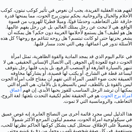
لفهم هذه العقلية الفريدة، يجب أن نغوص في تأثير كوكب نبتون، كوكب
الأحلام والخيال والروحانية. يحكم نبتون برج الحوت، مما يمنحها قدرة
خارقة على التعاطف، وحدسًا قويًا، وميلًا فطريًا للهروب من قسوة
الواقع. هي لا تبحث عن رجل يمتلك العالم، بل عن رجل يفهم عالمها.
هل هو لطيف؟ هل يستمع لأحلامها الغريبة دون حكم؟ هل يمكنه أن
يشعر بحزنها حتى لو كانت تبتسم؟ هل روحه تتناغم مع روحها؟ كل هذه
الأسئلة تدور في أعماقها، وهي التي تحدد مسار قلبها.
في عالم اليوم الذي قد يمجد المادية والقوة الظاهرية، تمثل امرأة
الحوت دعوة للعودة إلى الجوهر، إلى الاتصال الإنساني الحقيقي. هي لا
تنبهر بالسيارة الفارهة أو المنصب الرفيع، بل يذيب قلبها رجل يتوقف
ليساعد قطة في الشارع، أو يكتب لها قصيدة، أو يشاركها مخاوفه
العميقة تحت ضوء القمر. المرأة التي تفهم أن مفتاح قلب امرأة الحوت
ليس بالقوة بل باللطف، ليس بالسيطرة بل بالأمان، هي المرأة التي
يمكنها أن ترشد الرجل المناسب للفوز بحبها الأبدي. إن فهم
أعماق
امرأة برج الحوت
هو في الحقيقة تعلم لكيفية التحدث بلغتها: لغة الروح،
التعاطف، والرومانسية التي لا تموت.
هذا الدليل ليس مجرد قائمة أخرى من النصائح العابرة. إنه غوص عميق
في سيكولوجية امرأة الحوت، مصمم ليكون المرجع الأكثر شمولاً
وتفصيلاً على الإطلاق. سنحلل كيف يشكل كوكبها الحاكم نظرتها للحب،
وسنتعمق في كل صفة شخصية تلهب روحها، من دفء عينيه وحتى