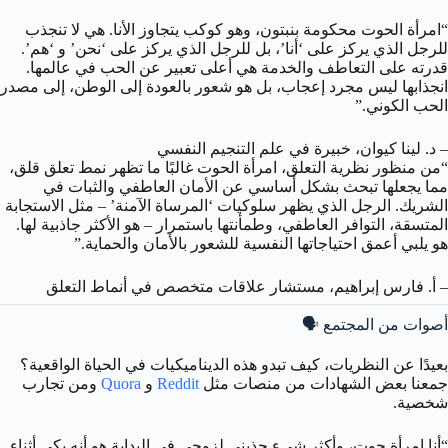
“امرأة الحوت محكومة بنبتون، وهو كوكب يتجاوز الأنا. هي لا تنجذب
للرجل الذي يركز على ‘أنا’، بل للرجل الذي يركز على ‘نحن’ و ‘هم’.
قدرته على التعاطف والخدمة هي أعلى تعبير عن الحب في عالمها.
انجذابها ليس مجرد إعجاب، بل هو شعور بالعودة إلى الوطن، إلى مصدر
الحب الكوني.”
– د. لينا كيوان، خبيرة في علم التنجيم النفسي
“من منظور نظرية التعلق، امرأة الحوت غالبًا ما تظهر نمط تعلق قلق،
مما يجعلها تبحث بشكل أساسي عن الأمان العاطفي والثبات في
الشريك. الرجل الذي يظهر سلوكيات ‘المرساة الآمنة’ – مثل الاستجابة
المتسقة، التوافر العاطفي، وطمأنتها باستمرار – هو الأكثر جاذبية لها.
هو يلبي أعمق احتياجاتها النفسية للشعور بالأمان والحماية.”
– أ. فارس إبراهيم، مستشار علاقات متخصص في أنماط التعلق
أصوات من المجتمع 🗣️
بعيدًا عن النظريات، كيف تبدو هذه الديناميكيات في الحياة الواقعية؟
جمعنا بعض الشهادات من منصات مثل
Reddit
و
Quora
ومن تجارب
شخصية.
“أنا امرأة حوت، وأكثر شيء جذبني لزوجي في البداية هو أنه بكى أثناء