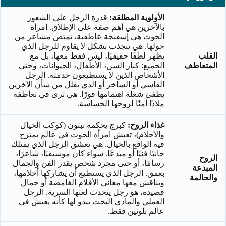
الأولوية المطلقة:
قدرة الرجل على الشعور
بالآخرين هي أهم صفة على الإطلاق. امرأة
الحوت هي إسفنجة عاطفية، تمتص مشاعر من
حولها. هي تنجذب بشكل لا يقاوم للرجل الذي
القلب
يظهر لطفًا حقيقيًا، ليس فقط معها، بل مع
المتعاطف
الجميع: كبار السن، الأطفال، الحيوانات، وحتى
الأشخاص الذين لا يستطيعون خدمته. الرجل
القاسي أو الساخر أو الذي يقلل من شأن الآخرين
يطفئ شعلة اهتمامها فورًا. هي ترى في تعاطفه
ملاذًا آمنًا لروحها الحساسة.
غذاء الروح:
كبرج يحكمه نبتون (كوكب الخيال
والأحلام)، تعيش امرأة الحوت في عالم يمتزج
فيه الواقع بالخيال. هي تعشق الرجل الذي يمتلك
جانبًا فنيًا أو مبدعًا. سواء كان موسيقيًا، شاعرًا،
الروح
رسامًا، أو حتى مجرد شخص يقدر الفن والجمال
المبدعة
بعمق. الرجل الذي يستطيع أن يشاركها أحلامها،
والحالمة
ويناقش معها معاني الأفلام الغامضة أو جمال
قصيدة، هو رجل يتحدث لغتها السرية. الرجل
العملي والمادي البحت يبدو لها كأنه يعيش في
عالم بلونين فقط.