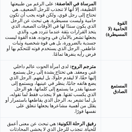
المرساة في العاصفة:
على الرغم من طبيعتها
اللطيفة، إلا أنها لا تنجذب للرجل الضعيف. هي
تحتاج إلى رجل قوي، ولكن قوته يجب أن تكون
حامية وليست مسيطرة. هي تبحث عن الرجل
القوة
الذي يكون سندًا لها في الأوقات الصعبة، الذي
الحامية (لا
يتخذ القرارات بثقة عندما تتردد هي، والذي
المسيطرة)
يجعلها تشعر بالأمان في وجوده. هذه القوة ليست
جسدية بالضرورة، بل هي قوة شخصية وثبات
عاطفي. الرجل الذي يستخدم قوته للتحكم بها أو
فرض رأيه ينفرها تمامًا.
مترجم الروح:
لدى امرأة الحوت عالم داخلي
غني ومعقد. هي تحتاج بشدة إلى رجل يستمع
إليها حقًا، لا ليقدم حلولًا، بل ليفهم. الرجل الذي
يضع هاتفه جانبًا، ينظر في عينيها، ويستمع إلى
المستمع
صمتها بقدر ما يستمع إلى كلماتها، هو الرجل
الصادق
الذي يكسب ثقتها. هو لا ينجذب فقط لما تقوله،
بل لما تشعر به. الرجل الذي يقاطعها باستمرار أو
يقلل من أهمية مشاعرها يجعلها تنغلق على
نفسها فورًا.
رفيق الرحلة الكونية:
هي تبحث عن معنى أعمق
للحياة. تنجذب للرجل الذي لا يخشى المحادثات