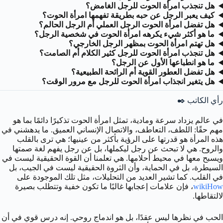
هل تنجذب امرأة الحوت للرجل الغامض؟
كيف يعبر الرجل عن حبه بطريقة تفهمها امرأة الحوت؟
هل تفضل امرأة الحوت الرجل العملي أم الرجل الحالم؟
ما هو أكثر شيء يكرهه امرأة الحوت في شخصية الرجل؟
هل تهتم امرأة الحوت بمظهر الرجل الخارجي؟
هل تنجذب امرأة الحوت للرجل كثير الكلام أم الصامت؟
ما هو انطباعها الأول عن الرجل؟
هل تفضل العطور القوية أم الرائحة الطبيعية؟
هل يتغير انجذاب امرأة الحوت للرجل مع مرور الوقت؟
رأي الكاتب ✒️
في عالم يزداد سرعة ومادية، تمثل امرأة الحوت تذكيرًا دائمًا بما هو
مهم حقًا: اللطف، التعاطف، والاتصال الإنساني العميق. ما يدهشني في
هذه المرأة هو قدرتها على الرؤية بأكثر من عينيها؛ هي ترى بالقلب
والروح. هي لا تبحث عن رجل ليكملها، بل عن رجل يفهم لغة صمتها
ويسبح معها في محيط أحلامها. هي تعلمنا أن القوة الحقيقية ليست في
السيطرة، بل في الحماية، وأن الثروة الحقيقية ليست في الجيب، بل
في القلب. كما تشير العديد من التحليلات، مثل تلك الموجودة على
wikiHow
، فإن علامات إعجابها غالبًا ما تكون خفية وتتطلب بصيرة
لالتقاطها.
الحب في نظرها ليس عقدًا، بل هو اندماج روحي. إنه درس قوي في أن