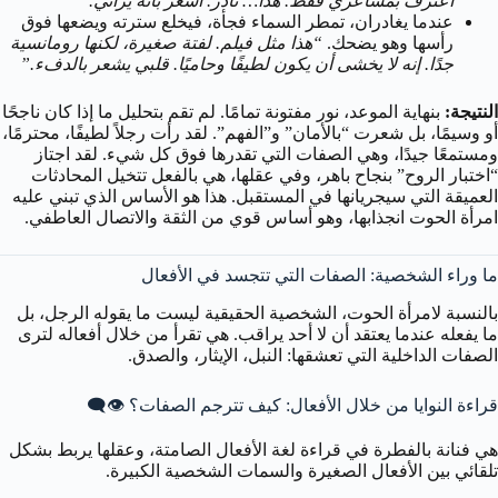
اعترف بمشاعري فقط. هذا… نادر. أشعر بأنه يراني.”
عندما يغادران، تمطر السماء فجأة، فيخلع سترته ويضعها فوق
رأسها وهو يضحك.
“هذا مثل فيلم. لفتة صغيرة، لكنها رومانسية
جدًا. إنه لا يخشى أن يكون لطيفًا وحاميًا. قلبي يشعر بالدفء.”
النتيجة:
بنهاية الموعد، نور مفتونة تمامًا. لم تقم بتحليل ما إذا كان ناجحًا
أو وسيمًا، بل شعرت “بالأمان” و”الفهم”. لقد رأت رجلاً لطيفًا، محترمًا،
ومستمعًا جيدًا، وهي الصفات التي تقدرها فوق كل شيء. لقد اجتاز
“اختبار الروح” بنجاح باهر، وفي عقلها، هي بالفعل تتخيل المحادثات
العميقة التي سيجريانها في المستقبل. هذا هو الأساس الذي تبني عليه
امرأة الحوت انجذابها، وهو أساس قوي من الثقة والاتصال العاطفي.
ما وراء الشخصية: الصفات التي تتجسد في الأفعال
بالنسبة لامرأة الحوت، الشخصية الحقيقية ليست ما يقوله الرجل، بل
ما يفعله عندما يعتقد أن لا أحد يراقب. هي تقرأ من خلال أفعاله لترى
الصفات الداخلية التي تعشقها: النبل، الإيثار، والصدق.
قراءة النوايا من خلال الأفعال: كيف تترجم الصفات؟ 👁️‍🗨️
هي فنانة بالفطرة في قراءة لغة الأفعال الصامتة، وعقلها يربط بشكل
تلقائي بين الأفعال الصغيرة والسمات الشخصية الكبيرة.