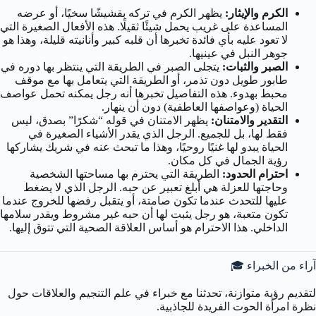
الكرم والإيثار:
يظهر الكرم في تركه بقشيشًا سخيًا، أو عرضه
المساعدة على غريب يحمل شيئًا ثقيلًا. هذه الأفعال الصغيرة التي
لا تعود عليه بأي فائدة تخبرها أن قلبه كبير وأنانيته قليلة، وهذا هو
جوهر النبل في عينيها.
الصبر والثبات:
يتجلى الصبر في الطريقة التي ينتظر بها دوره في
طابور طويل دون تذمر، أو الطريقة التي يتعامل بها مع موقف
محبط بهدوء. هذه التفاصيل تخبرها أنه رجل يمكنه تحمل عواصف
الحياة (وعواصفها العاطفية) دون أن ينهار.
التقدير والامتنان:
يظهر الامتنان في قوله “شكرًا” بصدق، ليس
فقط لها، بل للجميع. الرجل الذي يقدر الأشياء الصغيرة في
الحياة يبدو لها غنيًا روحيًا، وهذا ما تبحث عنه في شريك يشاركها
رؤية الجمال في كل مكان.
احترام الحدود:
الطريقة التي يحترم بها مساحتها الشخصية
وحاجتها للعزلة هي أبلغ تعبير عن حبه. الرجل الذي لا يضغط
عليها للتحدث عندما تكون صامتة، أو يتقبل رفضها للخروج عندما
تكون متعبة، هو رجل يثبت لها أن حبه غير مشروط ويقدر سلامها
الداخلي. هذا الاحترام هو أساس العلاقة الصحية التي تتوق إليها.
آراء من الخبراء 🎓
لتقديم رؤية متوازنة، تحدثنا مع خبراء في علم التنجيم والعلاقات حول
نظرة امرأة الحوت الفريدة للجاذبية.