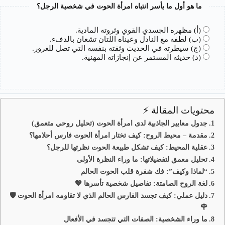
ما هو أول ما يأسر انتباه امرأة الحوت في شخصية الرجل؟
(أ) مظهره الجسدي القوي وثروته المادية.
(ب) لطفه مع النادل وعيناه اللتان تشعان بالدفء.
(ج) سيطرته في الحديث وثقته بنفسه التي تصل للغرور.
(د) حديثه المستمر عن إنجازاته المهنية.
محتويات المقالة ⚡
جدول معايير الجاذبية لدى امرأة الحوت (تحليل روحي متعمق)
مقدمة – محيط الروح: كيف تختار امرأة الحوت فارس أحلامها؟
عقلية المحيط: كيف تشكل طبيعة الحوت نظرتها للرجل؟
تحليل معمق لتفضيلاتها: ما وراء النظرة الأولى
“لماذا وكيف”: فك شفرة قلب الحوت الحالم
لغة الروح الصامتة: تفاصيل شخصية تأسرها 💖
دليل عملي: كيف تجسد الفارس الحالم الذي لا تقاومه امرأة الحوت 🛡️
🌹
ما وراء الشخصية: الصفات التي تتجسد في الأفعال