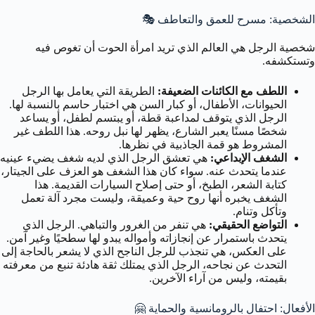
الشخصية: مسرح للعمق والتعاطف 🎭
شخصية الرجل هي العالم الذي تريد امرأة الحوت أن تغوص فيه
وتستكشفه.
اللطف مع الكائنات الضعيفة:
الطريقة التي يعامل بها الرجل
الحيوانات، الأطفال، أو كبار السن هي اختبار حاسم بالنسبة لها.
الرجل الذي يتوقف لمداعبة قطة، أو يبتسم لطفل، أو يساعد
شخصًا مسنًا يعبر الشارع، يظهر لها نبل روحه. هذا اللطف غير
المشروط هو قمة الجاذبية في نظرها.
الشغف الإبداعي:
هي تعشق الرجل الذي لديه شغف يضيء عينيه
عندما يتحدث عنه. سواء كان هذا الشغف هو العزف على الجيتار،
كتابة الشعر، الطبخ، أو حتى إصلاح السيارات القديمة. هذا
الشغف يخبره أنها روح حية وعميقة، وليست مجرد آلة تعمل
وتأكل وتنام.
التواضع الحقيقي:
هي تنفر من الغرور والتباهي. الرجل الذي
يتحدث باستمرار عن إنجازاته وأمواله يبدو لها سطحيًا وغير آمن.
على العكس، هي تنجذب للرجل الناجح الذي لا يشعر بالحاجة إلى
التحدث عن نجاحه، الرجل الذي يمتلك ثقة هادئة تنبع من معرفته
بقيمته، وليس من آراء الآخرين.
الأفعال: احتفال بالرومانسية والحماية 🤗