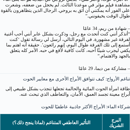
مشاهدة فيلم مؤثر في موعدنا الثالث. لم يخجل من ضعفه، وشعرت
على الفور أنه يمكنني أن أثق به بروحي. الرجال الذين يتظاهرون بالقوة
طوال الوقت يخيفونني.”
– شهادة من ريم، 34 عامًا
“أتذكر أنني كنت أتحدث مع رجل، وذكرت بشكل عابر أنني أحب أغنية
لفرقة غير مشهورة. في اليوم التالي، أرسل لي رسالة تقول ‘كنت
أستمع إلى تلك الفرقة طوال اليوم، إنهم رائعون’. حقيقة أنه اهتم بما
يكفي ليجرب شيئًا أحبه، كانت كافية لأقع في حبه. الأمر كله يتعلق
بالجهد والاهتمام.”
– مشاركة من ديما، 29 عامًا
تناغم الأرواح: كيف تتوافق الأبراج الأخرى مع معايير الحوت
طاقة امرأة الحوت المائية والحالمة تجعلها تنجذب بشكل طبيعي إلى
أبراج معينة تجسد العمق، الأمان، والتعاطف الذي تبحث عنه.
شركاء الماء: الأبراج الأكثر جاذبية عاطفيًا للحوت
البرج
التأثير العاطفي المتناغم (لماذا ينجح ذلك؟)
الشريك