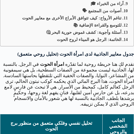
آراء من الخبراء 🎓
أصوات من المجتمع 🗣️
تناغم الأرواح: كيف تتوافق الأبراج الأخرى مع معايير الحوت
للتوسع والقراءة الإضافية 📚
أسئلة وأجوبة: كشف غموض حورية البحر 🤔
الخاتمة: الرجل هو الميناء لروح الحوت
جدول معايير الجاذبية لدى امرأة الحوت (تحليل روحي متعمق)
نقدم لكِ هنا خريطة روحية لما تقدّره
امرأة الحوت
في الرجل. بالنسبة
لها، الجاذبية ليست مجموعة من الصفات السطحية، بل هي سيمفونية
من المشاعر، النوايا، والصفات الخفية التي تلتقطها بحاستها السادسة.
امرأة الحوت، هذا البرج المائي الذي يحكمه كوكب نبتون الحالم، ترى
الرجل كعالم كامل، كمحيط من الأسرار. هي لا تبحث عن فارسٍ لامع
بدرعه، بل عن حارسٍ أمين لقلبها، فنانٍ يفهم لغة روحها، وحكيمٍ
يرشدها بلطف. الجاذبية بالنسبة لها هي شعور بالأمان والانسجام
الروحي الذي لا يمكن تزييفه.
الجانب
تحليل نفسي وفلكي متعمق من منظور برج
الشخصي
الحوت
والروحي