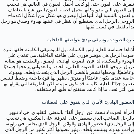
تنفرها على الفور، حتى لو كانت أجمل العيون في العالم. هي تنجذب
إلى العيون التي تبدو وكأنها تحمل قصة، العيون التي تشع بالتعاطف
والعمق. بالنسبة لها، التواصل البصري هو شكل من أشكال الاندماج
الروحي. الرجل الذي يستطيع أن ينظر في عينيها بهدوء وصدق هو رجل
بدأ بالفعل في كسب ثقتها.
نبرة الصوت: موسيقى تهدئ عواصفها الداخلية
أذناها حساسة للغاية ليس للكلمات، بل للموسيقى الكامنة خلفها. نبرة
صوت الرجل هي مؤشر فوري على طاقته الداخلية. هي تتغذى على
الهدوء والسكينة، لذا فإن الصوت الهادئ، العميق، واللطيف هو بمثابة
ترياق لروحها القلقة. الصوت العالي، الحاد، أو العدواني يزعجها جسديًا
وعاطفيًا، ويجعلها تشعر بالخطر. الرجل الذي يتحدث بلطف وهدوء،
خاصة عندما يكون غاضبًا أو متوترًا، يظهر لها قوة داخلية وضبطًا للنفس
تعتبره جذابًا للغاية. كلماته قد تكون مهمة، لكن الطريقة التي يقولها بها
هي التي تحدد ما إذا كانت ستفتح له قلبها أم ستغلقه.
الحضور الهادئ: الأمان الذي يتفوق على العضلات
امرأة الحوت لا تبحث عن “رجل ألفا” بالمعنى التقليدي. هي لا تنبهر
بالرجل الصاخب الذي يسيطر على الغرفة. على العكس، هي تنجذب
إلى الرجل ذي الحضور الهادئ والواثق. الرجل الذي يجلس في زاوية،
يراقب بهدوء، ويبتسم بلطف، يثير فضولها أكثر بكثير من الرجل الذي