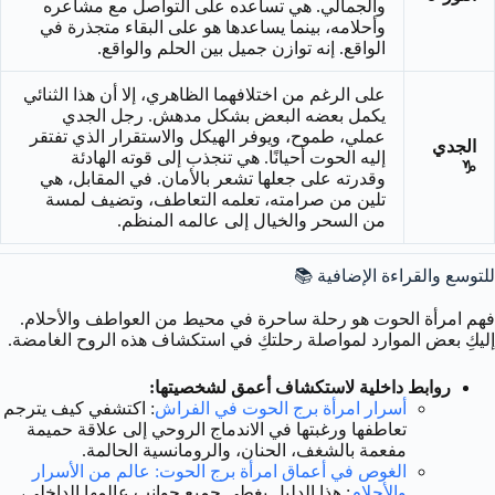
والجمالي. هي تساعده على التواصل مع مشاعره
وأحلامه، بينما يساعدها هو على البقاء متجذرة في
الواقع. إنه توازن جميل بين الحلم والواقع.
على الرغم من اختلافهما الظاهري، إلا أن هذا الثنائي
يكمل بعضه البعض بشكل مدهش. رجل الجدي
عملي، طموح، ويوفر الهيكل والاستقرار الذي تفتقر
الجدي
إليه الحوت أحيانًا. هي تنجذب إلى قوته الهادئة
♑
وقدرته على جعلها تشعر بالأمان. في المقابل، هي
تلين من صرامته، تعلمه التعاطف، وتضيف لمسة
من السحر والخيال إلى عالمه المنظم.
للتوسع والقراءة الإضافية 📚
فهم امرأة الحوت هو رحلة ساحرة في محيط من العواطف والأحلام.
إليكِ بعض الموارد لمواصلة رحلتكِ في استكشاف هذه الروح الغامضة.
روابط داخلية لاستكشاف أعمق لشخصيتها:
أسرار امرأة برج الحوت في الفراش
: اكتشفي كيف يترجم
تعاطفها ورغبتها في الاندماج الروحي إلى علاقة حميمة
مفعمة بالشغف، الحنان، والرومانسية الحالمة.
الغوص في أعماق امرأة برج الحوت: عالم من الأسرار
والأحلام
: هذا الدليل يغطي جميع جوانب عالمها الداخلي،