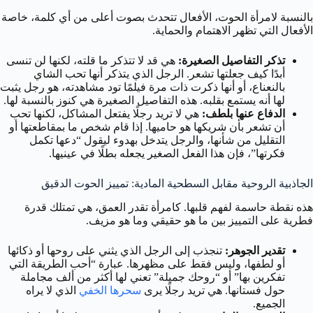
بالنسبة لامرأة الحوت، الأفعال تتحدث بصوت أعلى من أي كلمة، خاصة
الأفعال التي تظهر الاهتمام والحماية.
تذكر التفاصيل الصغيرة:
هي قد لا تتذكر ما قلته، لكنها لن تنسى
أبدًا كيف جعلتها تشعر. الرجل الذي يتذكر أنها تحب الشاي
بالنعناع، أو أنها ذكرت ذات مرة فيلمًا تود مشاهدته، هو رجل يثبت
لها أنه يستمع بقلبه. هذه التفاصيل الصغيرة هي كنوز بالنسبة لها.
الدفاع عنها بلطف:
هي لا تريد رجلًا يفتعل المشاكل، لكنها تحب
أن تشعر بأن شريكها هو حاميها. إذا قام شخص ما بمقاطعتها أو
التقليل من شأنها، والرجل يتدخل بهدوء ليقول “دعها تكمل
فكرتها”، فإن هذا الفعل الصغير يجعله بطلًا في عينيها.
الجاذبية الروحية مقابل السطحية المادية: تمييز الحوت الدقيق
هذه نقطة حاسمة لفهم قلبها. كامرأة تقدر العمق، هي تمتلك قدرة
فطرية على التمييز بين ما هو حقيقي وما هو مزيف.
تقدير الجوهر:
تنجذب إلى الرجل الذي يثني على روحها أو ذكائها
أو لطفها، وليس فقط على مظهرها. عبارة “أحب الطريقة التي
تفكرين بها” أو “روحك جميلة” تعني لها أكثر من ألف مجاملة
حول فستانها. هي تريد رجلًا يرى
سحرها الخفي
الذي لا يراه
الجميع.