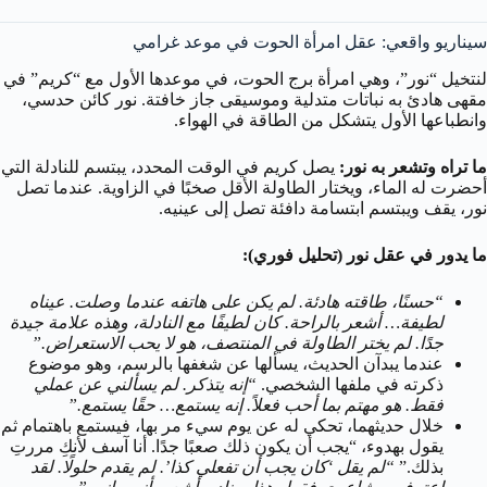
سيناريو واقعي: عقل امرأة الحوت في موعد غرامي
لنتخيل “نور”، وهي امرأة برج الحوت، في موعدها الأول مع “كريم” في
مقهى هادئ به نباتات متدلية وموسيقى جاز خافتة. نور كائن حدسي،
وانطباعها الأول يتشكل من الطاقة في الهواء.
ما تراه وتشعر به نور:
يصل كريم في الوقت المحدد، يبتسم للنادلة التي
أحضرت له الماء، ويختار الطاولة الأقل صخبًا في الزاوية. عندما تصل
نور، يقف ويبتسم ابتسامة دافئة تصل إلى عينيه.
ما يدور في عقل نور (تحليل فوري):
“حسنًا، طاقته هادئة. لم يكن على هاتفه عندما وصلت. عيناه
لطيفة… أشعر بالراحة. كان لطيفًا مع النادلة، وهذه علامة جيدة
جدًا. لم يختر الطاولة في المنتصف، هو لا يحب الاستعراض.”
عندما يبدآن الحديث، يسألها عن شغفها بالرسم، وهو موضوع
ذكرته في ملفها الشخصي.
“إنه يتذكر. لم يسألني عن عملي
فقط. هو مهتم بما أحب فعلاً. إنه يستمع… حقًا يستمع.”
خلال حديثهما، تحكي له عن يوم سيء مر بها، فيستمع باهتمام ثم
يقول بهدوء، “يجب أن يكون ذلك صعبًا جدًا. أنا آسف لأنكِ مررتِ
بذلك.”
“لم يقل ‘كان يجب أن تفعلي كذا’. لم يقدم حلولًا. لقد