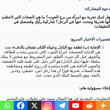
دعوة للمشاركة:
هل لديكِ تجربة مع امرأة من برج الحوت؟ ما هي الصفات التي لاحظتِ
أنها تقدرها وتبحث عنها في الرجل؟ شاركينا رأيكِ وقصصكِ في
التعليقات!
تفسيرات الاختبار السريع:
الإجابة (ب) لطفه مع النادل وعيناه اللتان تشعان بالدفء:
هذه
هي الإجابة الصحيحة. امرأة الحوت كائن حدسي ينجذب للطاقة
والجوهر قبل كل شيء. اللطف غير المشروط مع شخص لا يملك
سلطة عليها (مثل النادل) هو أكبر دليل على طيبة قلبه الحقيقية.
والعيون الدافئة هي نافذة مباشرة إلى روح لطيفة ومتعاطفة.
هذه الصفات تخبرها فورًا أن هذا رجل آمن، حقيقي، وجدير
بالثقة، وهو بالضبط الملاذ الذي تبحث عنه.
إخلاء مسؤولية هام:
المعلومات المقدمة في هذا المقال مبنية على تحليلات علم التنجيم
والأنماط الشخصية المرتبطة بالأبراج. لا نقدم أي ادعاءات طبية أو
نفسية. التعامل مع العلاقات يتطلب فهمًا وتواصلاً متبادلًا يتجاوز أي