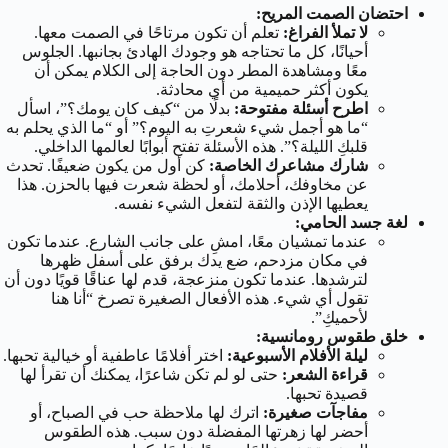
احتضان الصمت المريح:
لا تملأ الفراغ:
تعلم أن تكون مرتاحًا في الصمت معها.
أحيانًا، كل ما تحتاجه هو وجودك الهادئ بجانبها. الجلوس
معًا ومشاهدة المطر دون الحاجة إلى الكلام يمكن أن
يكون أكثر حميمية من أي محادثة.
اطرح أسئلة مفتوحة:
بدلًا من “كيف كان يومك؟”، اسأل
“ما هو أجمل شيء شعرتِ به اليوم؟” أو “ما الذي يحلم به
قلبكِ الليلة؟”. هذه الأسئلة تفتح أبوابًا لعالمها الداخلي.
شارك مشاعرك الخاصة:
كن أول من يكون ضعيفًا. تحدث
عن مخاوفك، أحلامك، أو لحظة شعرت فيها بالحزن. هذا
يعطيها الإذن والثقة لتفعل الشيء نفسه.
لغة جسد الحامي:
عندما تمشيان معًا، امشِ على جانب الشارع. عندما تكون
في مكان مزدحم، ضع يدك برفق على أسفل ظهرها
لترشدها. عندما تكون منزعجة، قدم لها عناقًا قويًا دون أن
تقول أي شيء. هذه الأفعال الصغيرة تصرخ “أنا هنا
لأحميكِ”.
خلق طقوس رومانسية:
ليلة الأفلام الأسبوعية:
اختر أفلامًا عاطفية أو خيالية تحبها.
قراءة الشعر:
حتى لو لم تكن شاعرًا، يمكنك أن تقرأ لها
قصيدة تحبها.
مفاجآت صغيرة:
اترك لها ملاحظة حب في الصباح، أو
أحضر لها زهرتها المفضلة دون سبب. هذه الطقوس