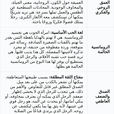
العمق
العميقة حول الكون، الروحانية، معنى الحياة،
الروحي
والمخاوف الوجودية. المحادثات السطحية عن
والفكري
الطقس والعمل تملها بسرعة. هي تريد شريكًا
يمكنها أن تستكشف معه الألغاز الكبرى، رجلًا
يمتلك فضولًا فكريًا وروحًا باحثة.
لغة الحب الأساسية:
امرأة الحوت هي تجسيد
للرومانسية. هي لا تهتم بالهدايا باهظة الثمن بقدر
ما تهتم باللفتات الصغيرة الصادقة. رسالة غير
الرومانسية
متوقعة، وردة مقطوفة من حديقة، أو مجرد
الحالمة
تذكره لأغنيتها المفضلة، كل هذا يذيب قلبها. هي
تريد قصة حب تشبه الأفلام، والرجل الذي
يستطيع أن يوفر لها هذا النوع من الرومانسية
الحالمة هو بطلها.
مفتاح الثقة المطلقة:
بسبب طبيعتها المتعاطفة،
يمكنها أن تشعر بالكذب من على بعد ميل.
الصدق المطلق غير قابل للتفاوض. والأهم من
الصدق
ذلك، هي تنجذب للرجل الذي لا يخشى إظهار
والضعف
ضعفه. الرجل الذي يمكنه أن يعترف بمخاوفه، أو
العاطفي
يبكي أمامها، أو يتحدث عن ألمه، هو رجل قوي
في عينيها، لأنه يثق بها بما يكفي ليكشف عن
روحه. الرجل الذي يرتدي قناعًا من الصلابة