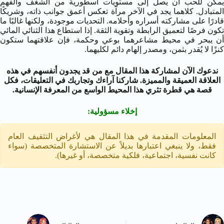
يمكن للحب أن يصل إلى مستويات أسطورية من الشغف والفهم
المتبادل. كلاهما يجد في الآخر مرآة تعكس أعمق جوانب ذاته، وشريكًا
قادرًا على مشاركته أسراره وأحلامه. التحديات موجودة، ولكنها غالبًا ما
تكون فرصًا لتعميق الرابطة وتقوية الثقة. إذا استطاع هذا الثنائي المائي
أن يبحر في محيط مشاعرهما بوعي وحكمة، فإن علاقتهما ستكون
كنزًا لا يُقدر بثمن، ومصدر إلهام دائم لكليهما.
ندعوك الآن لمشاركة هذا المقال مع من قد يجدون أنفسهم في هذه
العلاقة العميقة والمميزة. شاركنا آراءك وتجاربك في التعليقات، فكل
قصة هي قطرة تثري هذا المحيط الواسع من المعرفة الإنسانية.
إخلاء مسؤولية
:
المعلومات المقدمة في هذا المقال هي لأغراض التثقيف العام
فقط، ولا ينبغي اعتبارها بديلاً عن الاستشارة المتخصصة (سواء
كانت نفسية، اجتماعية، فلكية متخصصة، أو غيرها).