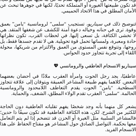
قد تكون طبيعتها الغيورة أو المتملكة تحديًا، لكنها في جوهرها تبحث عن
الأمان المطلق في هذا الاتحاد الحميمي.
لتوضيح ذلك في سيناريو،
تستجيب “سلمى” لرومانسية “يامن” بعمق
وقوة. ترى في حنانه وخياله دعوة آمنة للكشف عن شغفها المتقد. هي
لا تخشى الكثافة، بل تسعى إليها. في لحظات القرب، تكون نظراتها
حادة ومعبرة، ولمساتها تحمل قوة تحويلية. هي لا تقدم جسدها فقط، بل
روحها، وتتوقع نفس المستوى من العمق والالتزام من شريكها، محولة
اللقاء إلى تجربة تتجاوز حدود الحواس.
سيناريو الانسجام العاطفي والرومانسي
💖
عاطفيًا، يجد رجل الحوت وامرأة العقرب ملاذًا في أحضان بعضهما
البعض. كلاهما يفهم طبيعة المشاعر العميقة ويتوقان إلى علاقة تتجاوز
السطحية. “يامن” الحوت يقدم التعاطف اللامحدود والرومانسية
الحالمة. “سلمى” العقرب تقدم الولاء المطلق، الشغف، والحماية.
يشعر كل منهما بأنه وجد شخصًا يفهم تقلباته العاطفية دون الحاجة
للكثير من الشرح. لكن، هذه الكثافة العاطفية قد تكون سيفًا ذا حدين؛
فالمشاعر السلبية مثل الغيرة أو الحزن قد تتضخم إذا لم يتم التعامل
معها بحكمة. التواصل الصادق حول المشاعر هو مفتاح الحفاظ على هذا
الانسجام الفريد.