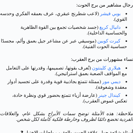
رجال مشاهير من برج الحوت:
بوبي فيشر
(لاعب شطرنج عبقري، عرف بعمقه الفكري وحدسه
القوي).
دانيال كريغ
(جسد شخصيات تجمع بين القوة الظاهرية
والحساسية الداخلية).
كيرت كوبين
(موسيقي عبر عن مشاعر جيل بعمق وألم، مجسدًا
حساسية الحوت الفنية).
نساء مشهورات من برج العقرب:
هيلاري كلينتون
(تُعرف بقوتها، تصميمها، وقدرتها على التعامل
مع المواقف الصعبة بعمق استراتيجي).
ديمي مور
(ممثلة تتمتع بجاذبية قوية وقدرة على تجسيد أدوار
معقدة وشغوفة).
كيندال جينر
(عارضة أزياء تتمتع بحضور قوي ونظرة حادة،
تعكس غموض العقرب).
ملاحظة: هذه الأمثلة توضح سمات الأبراج بشكل عام، والعلاقات
الفردية تخضع دائمًا لظروف وخارطة فلكية كاملة لكل شخص.
أسئلة شائعة حول علاقة الحوت والعقرب وإجابات الاختبار
❓