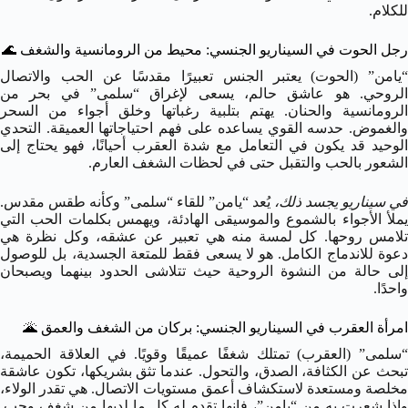
للكلام.
رجل الحوت في السيناريو الجنسي: محيط من الرومانسية والشغف
🌊
“يامن” (الحوت) يعتبر الجنس تعبيرًا مقدسًا عن الحب والاتصال
الروحي. هو عاشق حالم، يسعى لإغراق “سلمى” في بحر من
الرومانسية والحنان. يهتم بتلبية رغباتها وخلق أجواء من السحر
والغموض. حدسه القوي يساعده على فهم احتياجاتها العميقة. التحدي
الوحيد قد يكون في التعامل مع شدة العقرب أحيانًا، فهو يحتاج إلى
الشعور بالحب والتقبل حتى في لحظات الشغف العارم.
في سيناريو يجسد ذلك،
يُعد “يامن” للقاء “سلمى” وكأنه طقس مقدس.
يملأ الأجواء بالشموع والموسيقى الهادئة، ويهمس بكلمات الحب التي
تلامس روحها. كل لمسة منه هي تعبير عن عشقه، وكل نظرة هي
دعوة للاندماج الكامل. هو لا يسعى فقط للمتعة الجسدية، بل للوصول
إلى حالة من النشوة الروحية حيث تتلاشى الحدود بينهما ويصبحان
واحدًا.
امرأة العقرب في السيناريو الجنسي: بركان من الشغف والعمق
🌋
“سلمى” (العقرب) تمتلك شغفًا عميقًا وقويًا. في العلاقة الحميمة،
تبحث عن الكثافة، الصدق، والتحول. عندما تثق بشريكها، تكون عاشقة
مخلصة ومستعدة لاستكشاف أعمق مستويات الاتصال. هي تقدر الولاء،
وإذا شعرت به من “يامن”، فإنها تقدم له كل ما لديها من شغف وحب.