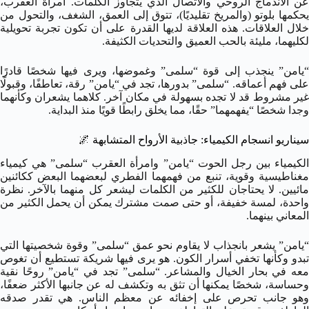
عن الاندماج الروحي والاتصال الذي يتجاوز الكلمات. امرأة العقرب،
يحكمها بلوتو (والمريخ تقليديًا)، تتوق إلى العمق، الشغف، والتحول من
خلال العلاقات. هذه العلاقة لديها القدرة على أن تكون تجربة تحويلية
لكليهما، مليئة بالحب العميق والتحديات الكثيفة.
“يامن” ينجذب إلى قوة “سلمى” وغموضها، ويرى فيها شخصًا قادرًا
على فهم أعماقه. “سلمى” بدورها، تجد في “يامن” رقة، تعاطفًا، وقبولًا
غير مشروط قد لا تجده بسهولة في مكان آخر. كلاهما يشعران وكأنهما
وجدا شخصًا “يفهمهما” حقًا، مما يخلق رابطًا قويًا منذ البداية.
سيناريو انسجام الكيمياء: جاذبية الأرواح المتشابهة
🌌
الكيمياء بين رجل الحوت “يامن” وامرأة العقرب “سلمى” هي كيمياء
مغناطيسية وقوية، تنبع من فهمهما الفطري لبعضهما البعض ككائنين
مائيين. لا يحتاجان للكثير من الكلمات ليشعر كل منهما بالآخر. نظرة
واحدة، لمسة خفيفة، أو حتى صمت مشترك يمكن أن يحمل الكثير من
المعاني بينهما.
“يامن” يشعر بانجذاب لا يقاوم نحو عمق “سلمى” وقوة شخصيتها التي
تبدو وكأنها تخفي أسرار الكون. هو يرى فيها شريكة تستطيع أن تغوص
معه في بحار الخيال والمشاعر. “سلمى” تجد في “يامن” روحًا نقية
وحساسة، شخصًا يمكنها أن تثق به وتكشف له عن جانبها الأكثر ضعفًا،
وهو جانب تحرص على إخفائه عن معظم الناس. هي تقدر صدقه