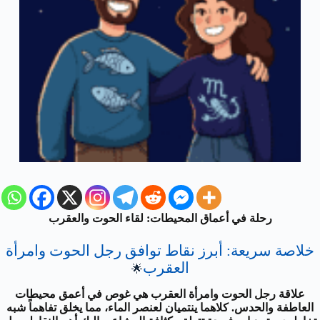
رحلة في أعماق المحيطات: لقاء الحوت والعقرب
خلاصة سريعة: أبرز نقاط توافق رجل الحوت وامرأة
العقرب
🌟
علاقة رجل الحوت وامرأة العقرب هي غوص في أعمق محيطات
العاطفة والحدس. كلاهما ينتميان لعنصر الماء، مما يخلق تفاهماً شبه