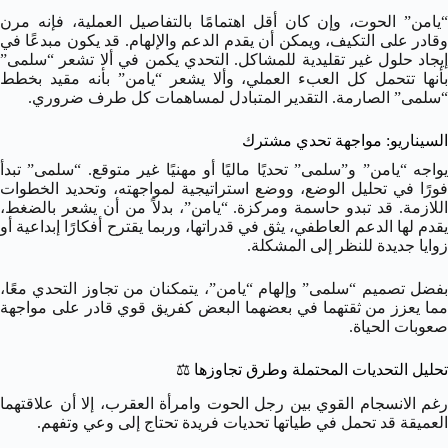
“يامن” الحوت، وإن كان أقل اهتمامًا بالتفاصيل العملية، فإنه مرن
وقادر على التكيف، ويمكن أن يقدم الدعم والإلهام. قد يكون مبدعًا في
إيجاد حلول غير تقليدية للمشاكل. التحدي يكمن في ألا تشعر “سلمى”
بأنها تتحمل كل العبء العملي، وألا يشعر “يامن” بأنه مقيد بخطط
“سلمى” الصارمة. التقدير المتبادل لمساهمات كل طرف ضروري.
السيناريو: مواجهة تحدي مشترك
يواجه “يامن” و”سلمى” تحديًا ماليًا أو مهنيًا غير متوقع. “سلمى” تبدأ
فورًا في تحليل الوضع، ووضع استراتيجية لمواجهته، وتحديد الخطوات
اللازمة. قد تبدو حاسمة ومركزة. “يامن”، بدلاً من أن يشعر بالضغط،
يقدم لها الدعم العاطفي، يثق في قدراتها، وربما يقترح أفكارًا إبداعية أو
زوايا جديدة للنظر إلى المشكلة.
بفضل تصميم “سلمى” وإلهام “يامن”، يتمكنان من تجاوز التحدي معًا،
مما يعزز من ثقتهما في بعضهما البعض كفريق قوي قادر على مواجهة
صعوبات الحياة.
تحليل التحديات المحتملة وطرق تجاوزها
⚖️
رغم الانسجام القوي بين رجل الحوت وامرأة العقرب، إلا أن علاقتهما
العميقة قد تحمل في طياتها تحديات فريدة تحتاج إلى وعي وتفهم.