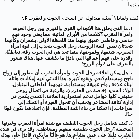
بينهما.
كيف ولماذا؟ أسئلة متداولة عن انسجام الحوت والعقرب
🧐
ما الذي يخلق هذا الانجذاب القوي والفوري بين رجل الحوت
وامرأة العقرب؟كلاهما من الأبراج المائية، مما يعني وجود فهم
حدسي وعاطفي عميق بينهما منذ اللحظة الأولى. يشعران وكأنهما
يتحدثان نفس اللغة الروحية. رجل الحوت ينجذب إلى قوة امرأة
العقرب، شغفها، وغموضها، بينما تجد هي في الحوت رقة، تعاطفًا،
وقدرة على فهم أعماقها التي نادرًا ما تكشف عنها. هناك شعور
بالتعرف على ‘توأم الروح’.
هل يمكن لعلاقة رجل الحوت وامرأة العقرب أن تتطور إلى زواج
ناجح ومستدام؟نعم، وبقوة كبيرة. هذا الثنائي لديه إمكانات هائلة
لبناء علاقة زواج عميقة ومستدامة. فهمهما العاطفي المتبادل،
الولاء الشديد (خاصة من العقرب)، والرغبة في اتصال روحي
حقيقي، كلها عوامل تدعم استمرارية العلاقة. التحدي يكمن في
إدارة كثافة المشاعر وتجنب أن تتحول الغيرة أو التملك إلى
صراعات. إذا تمكنا من بناء الثقة المطلقة، فإن اتحادهما يكون قويًا
جدًا.
كيف يتعامل رجل الحوت اللطيف مع شدة امرأة العقرب وغيرتها
المحتملة؟رجل الحوت بطبيعته متفهم ومتعاطف، وقد يرى في شدة
العقرب دليلًا على عمق مشاعرها. هو غالبًا ما يكون قادرًا على تهدئة