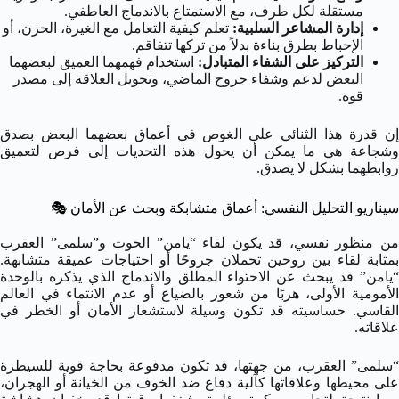
مستقلة لكل طرف، مع الاستمتاع بالاندماج العاطفي.
إدارة المشاعر السلبية:
تعلم كيفية التعامل مع الغيرة، الحزن، أو
الإحباط بطرق بناءة بدلاً من تركها تتفاقم.
التركيز على الشفاء المتبادل:
استخدام فهمهما العميق لبعضهما
البعض لدعم وشفاء جروح الماضي، وتحويل العلاقة إلى مصدر
قوة.
إن قدرة هذا الثنائي على الغوص في أعماق بعضهما البعض بصدق
وشجاعة هي ما يمكن أن يحول هذه التحديات إلى فرص لتعميق
روابطهما بشكل لا يصدق.
سيناريو التحليل النفسي: أعماق متشابكة وبحث عن الأمان
🎭
من منظور نفسي، قد يكون لقاء “يامن” الحوت و”سلمى” العقرب
بمثابة لقاء بين روحين تحملان جروحًا أو احتياجات عميقة متشابهة.
“يامن” قد يبحث عن الاحتواء المطلق والاندماج الذي يذكره بالوحدة
الأمومية الأولى، هربًا من شعور بالضياع أو عدم الانتماء في العالم
القاسي. حساسيته قد تكون وسيلة لاستشعار الأمان أو الخطر في
علاقاته.
“سلمى” العقرب، من جهتها، قد تكون مدفوعة بحاجة قوية للسيطرة
على محيطها وعلاقاتها كآلية دفاع ضد الخوف من الخيانة أو الهجران،