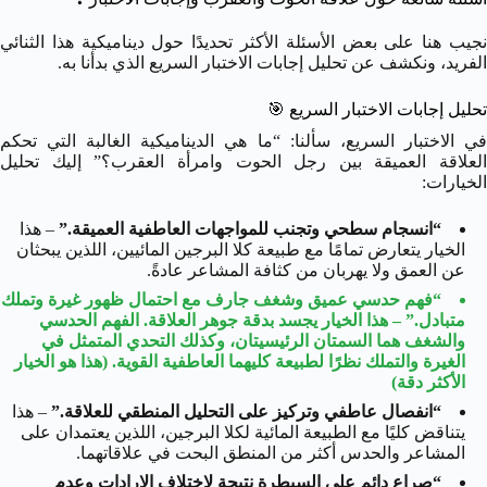
نجيب هنا على بعض الأسئلة الأكثر تحديدًا حول ديناميكية هذا الثنائي
الفريد، ونكشف عن تحليل إجابات الاختبار السريع الذي بدأنا به.
تحليل إجابات الاختبار السريع
🎯
في الاختبار السريع، سألنا: “ما هي الديناميكية الغالبة التي تحكم
العلاقة العميقة بين رجل الحوت وامرأة العقرب؟” إليك تحليل
الخيارات:
“انسجام سطحي وتجنب للمواجهات العاطفية العميقة.”
– هذا
الخيار يتعارض تمامًا مع طبيعة كلا البرجين المائيين، اللذين يبحثان
عن العمق ولا يهربان من كثافة المشاعر عادةً.
“فهم حدسي عميق وشغف جارف مع احتمال ظهور غيرة وتملك
متبادل.”
– هذا الخيار يجسد بدقة جوهر العلاقة. الفهم الحدسي
والشغف هما السمتان الرئيسيتان، وكذلك التحدي المتمثل في
الغيرة والتملك نظرًا لطبيعة كليهما العاطفية القوية. (هذا هو الخيار
الأكثر دقة)
“انفصال عاطفي وتركيز على التحليل المنطقي للعلاقة.”
– هذا
يتناقض كليًا مع الطبيعة المائية لكلا البرجين، اللذين يعتمدان على
المشاعر والحدس أكثر من المنطق البحت في علاقاتهما.
“صراع دائم على السيطرة نتيجة لاختلاف الإرادات وعدم