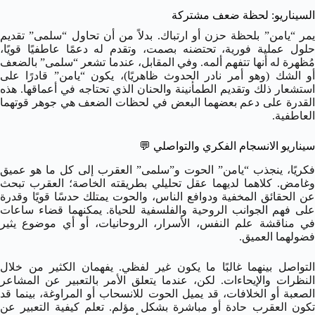
السيناريو: لحظة ضعف مشتركة
يمر “يامن” بلحظة حزن أو ارتباك. بدلاً من أن تحاول “سلمى” تقديم
حلول عملية فورية، تحتضنه بصمت، وتقدم له دعمًا عاطفيًا قويًا،
مُظهرة له أنها تتفهم ألمه. وفي المقابل، عندما تشعر “سلمى” بالضعف
أو الشك (وهو أمر نادر الحدوث ظاهريًا)، يكون “يامن” قادرًا على
استشعار ذلك وتقديم الطمأنينة والحنان الذي تحتاجه في أعماقها. هذه
القدرة على دعم بعضهما البعض في لحظات الضعف هي جوهر قوتهما
العاطفية.
سيناريو الانسجام الفكري والتواصلي
💬
فكريًا، ينجذب “يامن” الحوت و”سلمى” العقرب إلى كل ما هو عميق
وغامض. كلاهما لديهما عقل تحليلي بطريقته الخاصة؛ العقرب تبحث
عن الحقائق المخفية ودوافع الناس، والحوت يمتلك حدسًا قويًا وقدرة
على فهم الجوانب الروحية والفلسفية للحياة. يمكنهما قضاء ساعات
في مناقشة علم النفس، الأسرار، الروحانيات، أو أي موضوع يثير
فضولهما العميق.
التواصل بينهما غالبًا ما يكون غير لفظي. يفهمان الكثير من خلال
النظرات والإيحاءات. لكن، عندما يتعلق الأمر بالتعبير عن المشاعر
الصعبة أو الخلافات، قد يميل الحوت للانسحاب أو المراوغة، بينما قد
تكون العقرب حادة أو مباشرة بشكل مؤلم. تعلم كيفية التعبير عن