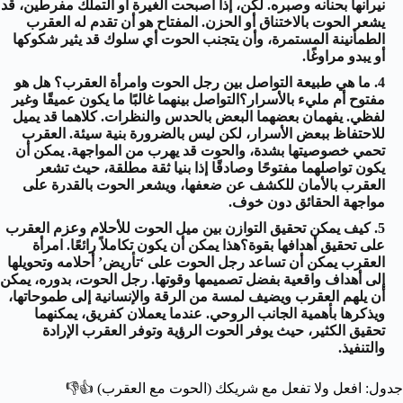
نيرانها بحنانه وصبره. لكن، إذا أصبحت الغيرة أو التملك مفرطين، قد
يشعر الحوت بالاختناق أو الحزن. المفتاح هو أن تقدم له العقرب
الطمأنينة المستمرة، وأن يتجنب الحوت أي سلوك قد يثير شكوكها
أو يبدو مراوغًا.
ما هي طبيعة التواصل بين رجل الحوت وامرأة العقرب؟ هل هو
مفتوح أم مليء بالأسرار؟التواصل بينهما غالبًا ما يكون عميقًا وغير
لفظي. يفهمان بعضهما البعض بالحدس والنظرات. كلاهما قد يميل
للاحتفاظ ببعض الأسرار، لكن ليس بالضرورة بنية سيئة. العقرب
تحمي خصوصيتها بشدة، والحوت قد يهرب من المواجهة. يمكن أن
يكون تواصلهما مفتوحًا وصادقًا إذا بنيا ثقة مطلقة، حيث تشعر
العقرب بالأمان للكشف عن ضعفها، ويشعر الحوت بالقدرة على
مواجهة الحقائق دون خوف.
كيف يمكن تحقيق التوازن بين ميل الحوت للأحلام وعزم العقرب
على تحقيق أهدافها بقوة؟هذا يمكن أن يكون تكاملاً رائعًا. امرأة
العقرب يمكن أن تساعد رجل الحوت على ‘تأريض’ أحلامه وتحويلها
إلى أهداف واقعية بفضل تصميمها وقوتها. رجل الحوت، بدوره، يمكن
أن يلهم العقرب ويضيف لمسة من الرقة والإنسانية إلى طموحاتها،
ويذكرها بأهمية الجانب الروحي. عندما يعملان كفريق، يمكنهما
تحقيق الكثير، حيث يوفر الحوت الرؤية وتوفر العقرب الإرادة
والتنفيذ.
جدول: افعل ولا تفعل مع شريكك (الحوت مع العقرب)
👍👎