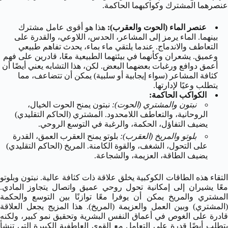
عنصرهما المشترك وكواكبهما الحاكمة.
عنصر الماء (الحوت والعقرب):
هذا هو أقوى عامل مشترك
بينهما. الماء يرمز إلى المشاعر، الحدس، اللاوعي، والقدرة على
التعاطف والاندماج. عندما يلتقي ماء بماء، يحدث تفاهم طبيعي
وعميق. يشعران وكأنهما في بيئتهما الطبيعية معًا، قادرين على فهم
أعمق دوافع ورغبات بعضهما البعض. لكن، هذا التشابه يعني أيضًا أن
كثافة المشاعر (سواء إيجابية أو سلبية) يمكن أن تتضاعف، مما
يتطلب وعيًا لإدارتها.
الكواكب الحاكمة:
نبتون والمشتري (الحوت):
نبتون يمنح الحوت الخيال،
الروحانية، والتعاطف اللامحدود. المشتري (الحاكم التقليدي)
يضيف التفاؤل، الحكمة، والرغبة في التوسع الروحي.
بلوتو والمريخ (العقرب):
بلوتو يمنح العقرب العمق، القدرة
على التحول، الشغف، والقوة الكامنة. المريخ (الحاكم التقليدي)
يضيف الطاقة، العزيمة، والشجاعة.
التقاء هذه الطاقات الكوكبية يخلق علاقة ذات كثافة عالية. نبتون وبلوتو
معًا يشيران إلى إمكانية تحول روحي عميق واتصال يتجاوز المادي.
المشتري والمريخ يمكن أن يوفرا معًا توازنًا بين التوسع والحكمة
(المشتري) وبين العمل والعزيمة (المريخ). هذا المزيج يجعل العلاقة
قادرة على الغوص في أعماق النفس البشرية وتحقيق نمو كبير، ولكنه
يتطلب أيضًا قدرة على التعامل مع القوى العاطفية الكبيرة التي تنشأ