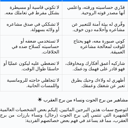
قدّري حساسيته ورقته، واعلمي
لا تكوني قاسية أو مسيطرة
أنها مصدر قوته الروحية.
بشكل مفرط في تعاملك معه.
وفّري له بيئة آمنة للتعبير عن
لا تشككي في صدق مشاعره
مشاعره وأحلامه دون خوف.
أو ولائه بسهولة.
كوني صبورة معه، فهو يحتاج
لا تستخدمي ضعفه أو
للوقت لمعالجة مشاعره
حساسيته كسلاح ضده في
العميقة.
الخلافات.
شاركيه أعمق أفكارك ومخاوفك،
لا تضغطي عليه ليكون عمليًا أو
فهو قادر على فهمك ودعمك.
حاسمًا طوال الوقت.
أظهري له ولاءك وحبك بطرق
لا تتجاهلي حاجته للرومانسية
تعبر عن شغفك وعمقك.
واللمسات الحانية.
مشاهير من برج الحوت ونساء من برج العقرب
🌟
لتوضيح سمات هذين البرجين المائيين، إليكم بعض الشخصيات العالمية
الشهيرة التي تنتمي إلى برج الحوت (رجال) ونساء بارزات من برج
العقرب، مما قد يساعد في فهم بعض خصائصهم الفردية: