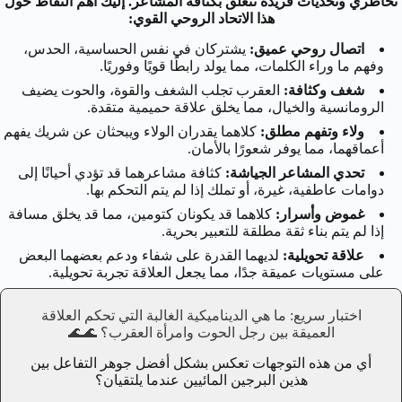
تخاطري وتحديات فريدة تتعلق بكثافة المشاعر. إليك أهم النقاط حول
هذا الاتحاد الروحي القوي:
اتصال روحي عميق:
يشتركان في نفس الحساسية، الحدس،
وفهم ما وراء الكلمات، مما يولد رابطًا قويًا وفوريًا.
شغف وكثافة:
العقرب تجلب الشغف والقوة، والحوت يضيف
الرومانسية والخيال، مما يخلق علاقة حميمية متقدة.
ولاء وتفهم مطلق:
كلاهما يقدران الولاء ويبحثان عن شريك يفهم
أعماقهما، مما يوفر شعورًا بالأمان.
تحدي المشاعر الجياشة:
كثافة مشاعرهما قد تؤدي أحيانًا إلى
دوامات عاطفية، غيرة، أو تملك إذا لم يتم التحكم بها.
غموض وأسرار:
كلاهما قد يكونان كتومين، مما قد يخلق مسافة
إذا لم يتم بناء ثقة مطلقة للتعبير بحرية.
علاقة تحويلية:
لديهما القدرة على شفاء ودعم بعضهما البعض
على مستويات عميقة جدًا، مما يجعل العلاقة تجربة تحويلية.
اختبار سريع: ما هي الديناميكية الغالبة التي تحكم العلاقة
العميقة بين رجل الحوت وامرأة العقرب؟
🌊🌊
أي من هذه التوجهات تعكس بشكل أفضل جوهر التفاعل بين
هذين البرجين المائيين عندما يلتقيان؟