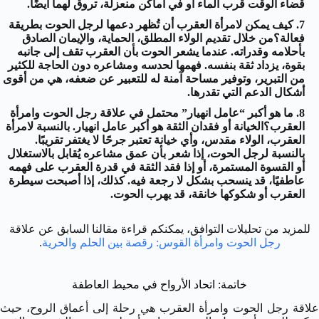
قضاء الوقت قرب الماء أو في أماكن منعزلة، تروق لهما أيضًا.
كيف يمكن لامرأة العقرب أن تُظهر دعمها لرجل الحوت بطريقة
فعالة؟من خلال تقديم الولاء المطلق، الحماية، والإيمان الصادق
بأحلامه وقدراته. عندما يشعر الحوت بأن العقرب تقف إلى جانبه
بقوة، يزداد ثقة بنفسه. فهمها لحدسه ومشاعره دون الحاجة للكثير
من التبرير، وتوفير مساحة آمنة له للتعبير عن ضعفه، هي من أقوى
أشكال الدعم التي تقدرها.
ما هو أكبر “عامل انهيار” محتمل في علاقة رجل الحوت وامرأة
العقرب؟الخيانة أو فقدان الثقة هو أكبر عامل انهيار. بالنسبة لامرأة
العقرب، الولاء مقدس، وأي خيانة تعتبر جرحًا لا يغتفر تقريبًا.
بالنسبة لرجل الحوت، إذا شعر بأن عمق مشاعره يُقابل بالاستغلال
أو القسوة المستمرة، أو إذا فقد الثقة في قدرة العقرب على فهمه
عاطفيًا، قد ينسحب بشكل لا رجعة فيه. كذلك، إذا أصبحت سيطرة
العقرب أو شكوكها خانقة، قد يهرب الحوت.
للمزيد من تحليلات التوافق، يمكنكم قراءة مقالنا السابق عن علاقة
رجل الحوت وامرأة القوس: رقصة بين الحلم والحرية
.
خاتمة: اتحاد الأرواح في محيط العاطفة
علاقة رجل الحوت وامرأة العقرب هي رحلة إلى أعماق الروح، حيث