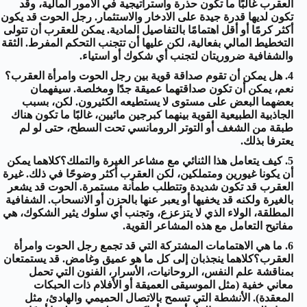
العقرب غالبًا ما تكون حذرة واستراتيجية في الأمور المالية، وقد
تكون لديها قدرة جيدة على الادخار والاستثمار. رجل الحوت قد يكون
أكثر كرمًا أو أقل اهتمامًا بالتفاصيل المادية. يمكن للعقرب أن تتولى
التخطيط المالي بفعالية، لكن عليها أن تتجنب التحكم المفرط. الثقة
والشفافية ضروريتان لتجنب أي شكوك أو استياء.
هل يمكن أن تقوم صداقة قوية بين رجل الحوت وامرأة العقرب؟
نعم، يمكن أن تكون صداقتهما عميقة جدًا ومخلصة. سيفهمان
بعضهما البعض على مستوى لا يستطيعه الكثيرون. لكن، بسبب
الجاذبية الطبيعية القوية بينهما كبرجين مائيين، غالبًا ما تكون هناك
طبقة من الشغف أو التوتر الرومانسي تحت السطح، حتى لو لم
يعترفا بذلك.
كيف يتعامل هذا الثنائي مع مشاعر الغيرة والتملك؟كلاهما يمكن
أن يكونا غيورين ومتملكين، لكن العقرب أكثر وضوحًا في ذلك. غيرة
العقرب قد تكون شديدة وتتطلب طمأنة مستمرة. الحوت قد يشعر
بالغيرة ولكنه قد يخفيها أو يعبر عنها بالحزن أو الانسحاب. الشفافية
المطلقة، الولاء الذي لا يتزعزع، وتجنب أي سلوك يثير الشكوك، هي
مفاتيح التعامل مع هذه المشاعر القوية.
ما هي الاهتمامات المشتركة التي قد تجمع رجل الحوت وامرأة
العقرب؟كلاهما ينجذبان إلى كل ما هو عميق وغامض. قد يستمتعان
بمناقشة علم النفس، الروحانيات، الأسرار، الفنون التي تحمل
معاني خفية (مثل الموسيقى العميقة أو الأفلام ذات الحبكات
المعقدة). الأنشطة التي تسمح بالاتصال الحميمي والهادئ، مثل