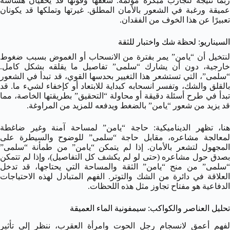
ربما نتيجة لتجارب مبكرة مؤلمة. شغفها وقوتها قد يخفيان هشاشة
عميقة ورغبة في الشعور بالأمان المطلق. غيرتها وتملكها قد يكونان
تعبيرًا عن هذا الخوف من الفقدان.
السيناريو: لحظة شك واختبار للثقة
لنتخيل أن “يامن” يمر بفترة من الانسحاب أو الغموض بسبب ضغوط
خارجية، دون أن يشارك “سلمى” تفاصيل ما يقلقه بشكل كامل.
“سلمى”، التي تستشعر هذا التغيير بحدسها القوي، قد تبدأ في الشعور
بالقلق والشك، وتفسر انسحابه كبداية للابتعاد أو كإخفاء لشيء ما. قد
تبدأ في طرح أسئلة دقيقة أو محاولة “التحقيق” بطريقتها الخاصة، مما
قد يزيد من شعور “يامن” بالضغط ويدفعه للمزيد من المراوغة.
هنا، تظهر الديناميكية: حاجة “يامن” لمساحة آمنة وغير ضاغطة
لمعالجة مشاعره، مقابل حاجة “سلمى” للوضوح والسيطرة على
المجهول لتشعر بالأمان. إذا لم يتمكن “يامن” من طمأنة “سلمى”
بصدق حول مشاعره (حتى لو لم يكشف كل التفاصيل)، وإذا لم تتمكن
“سلمى” من منح “يامن” الثقة والمساحة التي يحتاجها، قد تدخل
العلاقة في دائرة من الشك والتوتر. الفهم المتبادل لهذه الاحتياجات
الدفاعية هو مفتاح تجاوز مثل هذه اللحظات.
تحليل العناصر والكواكب: سيمفونية الماء العميقة
لفهم أعمق لانسجام رجل الحوت وامرأة العقرب، ننظر إلى تأثير