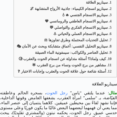
سيناريو العلاقة
سيناريو انسجام الكيمياء: جاذبية الأرواح المتشابهة 🌌
سيناريو الانسجام الجنسي 🔥💧
سيناريو الانسجام العاطفي والرومانسي 💖
سيناريو الانسجام الفكري والتواصلي 💬
سيناريو الانسجام العملي والحياتي ⚓
تحليل التحديات المحتملة وطرق تجاوزها ⚖️
سيناريو التحليل النفسي: أعماق متشابكة وبحث عن الأمان 🎭
تحليل العناصر والكواكب: سيمفونية الماء العميقة
كيف ولماذا؟ أسئلة متداولة عن انسجام الحوت والعقرب 🧐
مشاهير من برج الحوت ونساء من برج العقرب 🌟
أسئلة شائعة حول علاقة الحوت والعقرب وإجابات الاختبار ❓
سيناريو العلاقة
مثال
: عندما يلتقي “يامن”
رجل الحوت
، بسحره الحالم وعاطفته
الفيّاضة، بـ “سلمى” امرأة العقرب، بشغفها الغامض وقوتها الداخلية،
فإننا نشهد لقاءً بين محيطين عميقين. كلاهما ينتميان إلى عنصر الماء،
مما يعني أن فهمهما لبعضهما البعض غالبًا ما يكون فوريًا وعلى مستوى
حدسي عميق. رجل الحوت، يحكمه نبتون (والمشتري تقليديًا)، يبحث