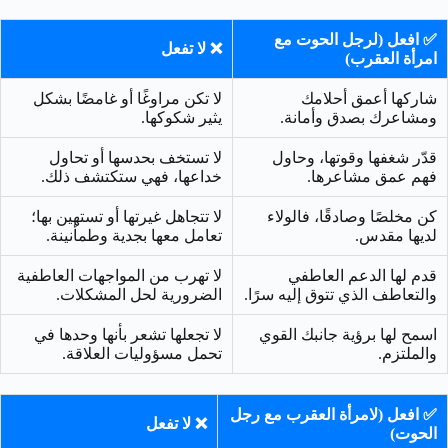
✅ افعل (لرجل الحوت مع
❌ لا تفعل
امرأة العقرب)
شاركها أعمق أحلامك
لا تكن مراوغًا أو غامضًا بشكل
ومشاعرك بصدق وأمانة.
يثير شكوكها.
قدّر شغفها وقوتها، وحاول
لا تستخف بحدسها أو تحاول
فهم عمق مشاعرها.
خداعها، فهي ستكتشف ذلك.
كن مخلصًا وصادقًا، فالولاء
لا تتجاهل غيرتها أو تستهين بها؛
لديها مقدس.
تعامل معها بجدية وطمأنينة.
قدم لها الدعم العاطفي
لا تهرب من المواجهات العاطفية
والتعاطف الذي تتوق إليه سرًا.
الضرورية لحل المشكلات.
اسمح لها برؤية جانبك القوي
لا تجعلها تشعر بأنها وحدها في
والملتزم.
تحمل مسؤوليات العلاقة.
✅ افعل (لامرأة العقرب مع رجل
❌ لا تفعل
الحوت)