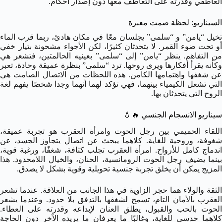
العاطفي وقدرته على التعاطف معها دون إصدار أحكام.
السيناريو: لحظة صمت معبرة
تخيل “يامن” و “سلمى” يجلسان معًا في مكان هادئ، ربما قرب الماء
أو تحت ضوء القمر. لا يتحدثان كثيرًا، لكن الأجواء مشحونة بتيار خفي
من التفاهم. ينظر “يامن” إلى “سلمى” بعينيه الحالمتين، فتشعر هي
وكأنه يقرأ أفكارها ويرى روحها. ترد “سلمى” بنظرة عميقة وحادة، تعبر
عن شغفها واهتمامها الكامن. هذه اللحظات من الاتصال الصامت هي
التي تشعل الكيمياء بينهما، فهي تؤكد لهما أنهما وجدا شخصًا يفهم لغة
الروح التي يتحدثان بها.
سيناريو الانسجام الجنسي
🔥💧
اللقاء الحميمي بين رجل الحوت وامرأة العقرب هو تجربة عميقة،
شغوفة، وروحية للغاية. كلاهما يبحث عن اتصال يتجاوز الجسد، عن
اندماج كامل للأرواح. امرأة العقرب تجلب كثافة، شغفًا، ورغبة قوية،
بينما يضيف رجل الحوت الرومانسية، الحنان، والخيال اللامحدود. هذا
المزيج يمكن أن يخلق تجربة جنسية تحويلية وقوية بشكل لا يصدق.
الثقة والولاء هما حجر الزاوية في هذا الجانب من العلاقة. عندما تشعر
العقرب بالأمان التام، تسمح لشغفها بالتدفق بلا حدود. وعندما يشعر
الحوت بالحب والقبول، يطلق العنان لإبداعه وقدرته على العطاء.
كلاهما حدسي للغاية، وغالبًا ما يعرفان ما يريده الآخر دون الحاجة