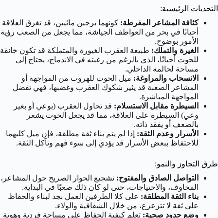
التحديات الرئيسية:
كثافة المشاعر المفرطة:
كونهما برجين مائيين، قد تغرق العلاقة
أحيانًا في بحر من العواطف الجياشة، مما يجعل من الصعب رؤية
الأمور بوضوح.
الغيرة والتملك:
طبيعة العقرب الغيورة والمتملكة قد تكون خانقة
للحوت أحيانًا، الذي بالرغم من رغبته في الاندماج، يحتاج إلى
مساحة لحالمه الداخلي.
الانسحاب والمراوغة:
ميل الحوت للهروب من المواجهة أو
المشاعر الصعبة قد يثير شكوك العقرب وغضبها، فهي تفضل
المواجهة المباشرة.
السيطرة مقابل الاستسلام:
قد تحاول العقرب (بوعي أو بغير
وعي) السيطرة على العلاقة، مما قد يجعل الحوت يشعر
بالضعف أو يفقد ذاته.
الأسرار وعدم الثقة:
إذا لم يتم بناء ثقة مطلقة، فإن ميل كليهما
للاحتفاظ ببعض الأسرار قد يؤدي إلى سوء فهم وتآكل الثقة.
طرق التجاوز والنمو:
التواصل الصادق والمفتوح:
تشجيع الحوار الصريح حول المشاعر،
المخاوف، والاحتياجات، حتى لو كان ذلك صعبًا في البداية.
بناء الثقة المطلقة:
على كلا الطرفين العمل بجد لبناء والحفاظ
على ثقة لا تتزعزع، من خلال الشفافية والولاء.
وضع حدود صحية:
تعلم كيفية الحفاظ على مساحة فردية وهوية