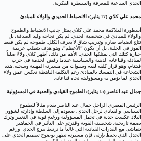
الجدي الساعية للمعرفة والسيطرة الفكرية.
محمد علي كلاي (17 يناير): الانضباط الحديدي والولاء للمبادئ
أسطورة الملاكمة محمد علي كلاي يمثل جانب الانضباط والطموح
والولاء للمبادئ في شخصية الجدي. لم يكن نجاحه وليد الصدفة، بل
نتاج انضباط صارم وتدريب شاق لا يعرف الكلل. طموحه لم يكن فقط
الفوز في الحلبة، بل أن يكون “الأعظم”، وهو هدف يتطلب عزيمة
جبارة كتلك التي يمتلكها الجدي. الأهم من ذلك، أظهر كلاي ولاءً صلباً
لمبادئه وقناعاته الدينية والسياسية عندما رفض الخدمة في حرب
فيتنام، وهو قرار كلفه لقبه وسنوات من مسيرته المهنية وسجنه. هذه
الشجاعة في التمسك بالمبادئ رغم التكلفة الباهظة تعكس عمق ولاء
الجدي لما يؤمن به ومسؤوليته تجاه قناعاته.
جمال عبد الناصر (15 يناير): الطموح القيادي والجدية في المسؤولية
الرئيس المصري الراحل جمال عبد الناصر يقدم مثالاً للطموح
السياسي والقيادي لرجل الجدي. صعوده إلى السلطة وإدارته لشؤون
البلاد عكست جدية في تحمل المسؤولية ورغبة قوية في التغيير وترك
بصمة تاريخية. شخصيته القوية وقدرته على التأثير في الجماهير
تتماشى مع القدرات القيادية التي غالباً ما ترتبط ببرج الجدي. ورغم
الجدل الذي يحيط بإرثه، فإن مسيرته تظهر بوضوح تصميم الجدي على
تحقيق رؤيته الطموحة ومواجهة التحديات الكبرى.