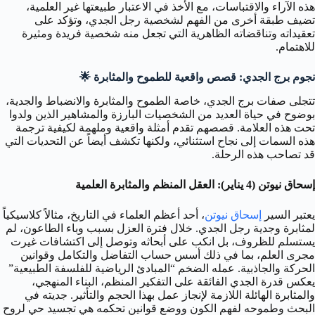
هذه الآراء والاقتباسات، مع الأخذ في الاعتبار طبيعتها غير العلمية،
تضيف طبقة أخرى من الفهم لشخصية رجل الجدي، وتؤكد على
تعقيداته وتناقضاته الظاهرية التي تجعل منه شخصية فريدة ومثيرة
للاهتمام.
نجوم برج الجدي: قصص واقعية للطموح والمثابرة 🌟
تتجلى صفات برج الجدي، خاصة الطموح والمثابرة والانضباط والجدية،
بوضوح في حياة العديد من الشخصيات البارزة والمشاهير الذين ولدوا
تحت هذه العلامة. قصصهم تقدم أمثلة واقعية وملهمة لكيفية ترجمة
هذه السمات إلى نجاح استثنائي، ولكنها تكشف أيضاً عن التحديات التي
قد تصاحب هذه الرحلة.
إسحاق نيوتن (4 يناير): العقل المنظم والمثابرة العلمية
يعتبر السير
إسحاق نيوتن
، أحد أعظم العلماء في التاريخ، مثالاً كلاسيكياً
لمثابرة وجدية رجل الجدي. خلال فترة العزل بسبب وباء الطاعون، لم
يستسلم للظروف، بل انكب على أبحاثه وتوصل إلى اكتشافات غيرت
مجرى العلم، بما في ذلك أسس حساب التفاضل والتكامل وقوانين
الحركة والجاذبية. عمله الضخم “المبادئ الرياضية للفلسفة الطبيعية”
يعكس قدرة الجدي الفائقة على التفكير المنظم، البناء المنهجي،
والمثابرة الهائلة اللازمة لإنجاز عمل بهذا الحجم والتأثير. جديته في
البحث وطموحه لفهم الكون ووضع قوانين تحكمه هي تجسيد حي لروح