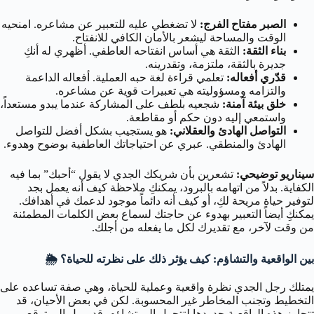
الصبر مفتاح الفرج:
لا تضغطي عليه للتعبير عن مشاعره. امنحيه
الوقت والمساحة ليشعر بالأمان الكافي للانفتاح.
بناء الثقة:
الثقة هي أساس انفتاحه العاطفي. أظهري له أنكِ
جديرة بالثقة، ملتزمة، وتقدرينه.
قدّري أفعاله:
تعلمي قراءة لغة حبه العملية. أفعاله الداعمة
والتزامه ومسؤوليته هي تعبيرات قوية عن مشاعره.
خلق بيئة آمنة:
شجعيه بلطف على المشاركة عندما يبدو مستعداً،
واستمعي إليه دون حكم أو مقاطعة.
التواصل الهادئ والعقلاني:
هو يستجيب بشكل أفضل للتواصل
الهادئ والمنطقي. عبري عن احتياجاتك العاطفية بوضوح وهدوء.
سيناريو توضيحي:
تشعرين بأن شريكك الجدي لا يقول “أحبك” بما فيه
الكفاية. بدلاً من اتهامه بالبرود، يمكنكِ ملاحظة كيف أنه يعمل بجد
لتوفير حياة مريحة لكِ، أو كيف أنه دائماً موجود لدعمك في أهدافك.
يمكنكِ أيضاً التعبير بهدوء عن حاجتك لسماع بعض الكلمات المطمئنة
من وقت لآخر، مع تقديرك لكل ما يفعله من أجلك.
بين الواقعية والتشاؤم: كيف يؤثر ذلك على نظرته للحياة؟ 🌦️
يمتلك رجل الجدي نظرة واقعية وعملية للحياة، وهي صفة تساعده على
التخطيط وتجنب المخاطر غير المحسوبة. لكن في بعض الأحيان، قد
تتجاوز هذه الواقعية حدودها لتتحول إلى تشاؤم. قد يميل إلى توقع