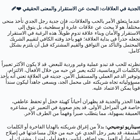
الجدية في العلاقات: البحث عن الاستقرار والمعنى الحقيقي ❤️‍🩹
عندما يتعلق الأمر بالحب والعلاقات، فإن جدية رجل الجدي تأخذ منحى
مختلفاً. هو لا يبحث عن علاقات عابرة أو سطحية، بل يتوق إلى
الاستقرار والأمان وبناء علاقة تدوم طويلاً. هذه الرغبة في الاستقرار
تجعله حذراً في بداية العلاقة؛ فهو يأخذ وقته الكافي لتقييم الشريك
المحتمل والتأكد من التوافق والقيم المشتركة قبل أن يلتزم بشكل
كامل.
نظرته للحب قد تبدو عملية وغير وردية للبعض. قد لا يكون الأكثر تعبيراً
بالكلمات الرومانسية، لكنه يعبر عن حبه من خلال الأفعال، الالتزام،
وتوفير الدعم العملي والمستقبل الآمن. جديته في العلاقة تعني أنه يأخذ
مسؤولياته تجاه شريكته على محمل الجد، ويسعى جاهداً ليكون سنداً
قوياً يمكن الاعتماد عليه.
هذا الحذر والجدية قد يظهران أحياناً كهيئة خجل أو تحفظ عاطفي،
خاصة في المراحل الأولى. قد يجد صعوبة في التعبير عن مشاعره
العميقة بسهولة، مما يتطلب صبراً وفهماً من الطرف الآخر.
سيناريو توضيحي:
بدلاً من إغراق شريكته بالهدايا الفاخرة أو الكلمات
المنمقة، قد يعبر رجل الجدي عن حبه من خلال مساعدتها في إصلاح
سيارتها، أو العمل بجد إضافي لتأمين دفعة أولى لمنزل مشترك، أو