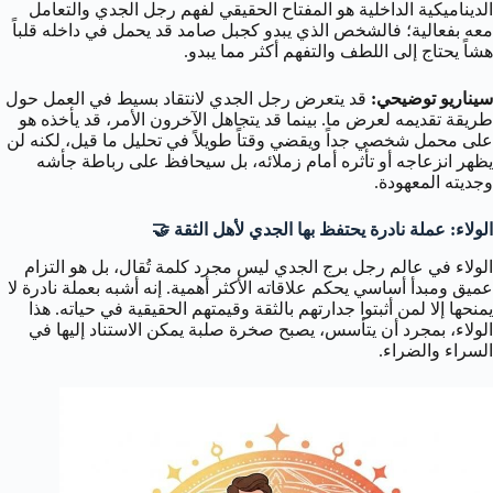
الديناميكية الداخلية هو المفتاح الحقيقي لفهم رجل الجدي والتعامل
معه بفعالية؛ فالشخص الذي يبدو كجبل صامد قد يحمل في داخله قلباً
هشاً يحتاج إلى اللطف والتفهم أكثر مما يبدو.
سيناريو توضيحي:
قد يتعرض رجل الجدي لانتقاد بسيط في العمل حول
طريقة تقديمه لعرض ما. بينما قد يتجاهل الآخرون الأمر، قد يأخذه هو
على محمل شخصي جداً ويقضي وقتاً طويلاً في تحليل ما قيل، لكنه لن
يظهر انزعاجه أو تأثره أمام زملائه، بل سيحافظ على رباطة جأشه
وجديته المعهودة.
الولاء: عملة نادرة يحتفظ بها الجدي لأهل الثقة 🤝
الولاء في عالم رجل برج الجدي ليس مجرد كلمة تُقال، بل هو التزام
عميق ومبدأ أساسي يحكم علاقاته الأكثر أهمية. إنه أشبه بعملة نادرة لا
يمنحها إلا لمن أثبتوا جدارتهم بالثقة وقيمتهم الحقيقية في حياته. هذا
الولاء، بمجرد أن يتأسس، يصبح صخرة صلبة يمكن الاستناد إليها في
السراء والضراء.