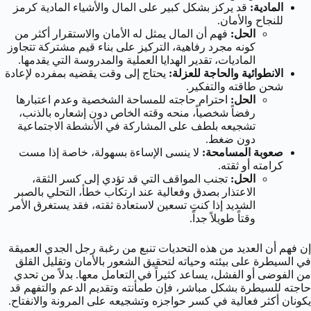
المادية:
قد يركز بشكل كبير على المال والأشياء المادية كرمز
للنجاح والأمان.
الحل:
فهم أن المال يمثل له الأمان والاستقرار أكثر من
كونه مجرد رفاهية، التركيز على بناء قيم مشتركة تتجاوز
الماديات، تقدير الهدايا العملية والمدروسة التي يقدمها.
الانطوائية والحاجة للعزلة:
يحتاج إلى وقت يقضيه بمفرده لإعادة
شحن طاقته والتفكير.
الحل:
احترام حاجته للمساحة الشخصية وعدم اعتبارها
رفضاً شخصياً، منحه وقته الخاص دون إشعاره بالذنب،
تشجيعه بلطف على المشاركة في الأنشطة الاجتماعية
دون ضغط.
صعوبة المسامحة:
لا ينسى الإساءة بسهولة، خاصة إذا مست
كرامته أو ثقته.
الحل:
تجنب المواقف التي قد تؤدي إلى كسر الثقة،
الاعتذار بصدق وفعالية عند ارتكاب خطأ، التحلي بالصبر
الشديد إذا كنتِ تسعين لاستعادة ثقته، فقد يستغرق الأمر
وقتاً طويلاً جداً.
إن فهم أن العديد من هذه التحديات تنبع من رغبة رجل الجدي العميقة
في السيطرة على بيئته وحياته لتحقيق الشعور بالأمان وتقليل القلق
من الفوضى أو الفشل، يساعد كثيراً في التعامل معها. بدلاً من تحدي
حاجته للسيطرة بشكل مباشر، فإن طمأنته وتقديم الدعم والتفهم قد
يكونان أكثر فعالية في كسر حواجزه وتشجيعه على المرونة والانفتاح.