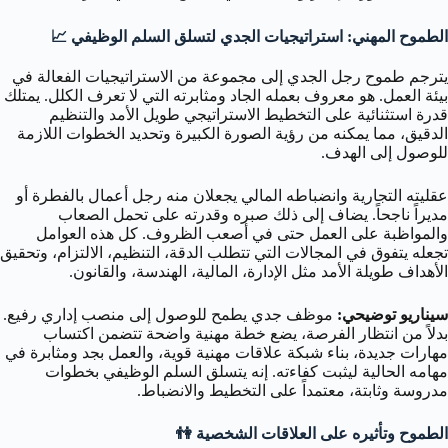
الطموح المهني: استراتيجيات الجدي لتسلق السلم الوظيفي 📈
يترجم طموح رجل الجدي إلى مجموعة من الاستراتيجيات الفعالة في
بيئة العمل. هو معروف بعمله الجاد ومثابرته التي لا تعرف الكلل. يمتلك
قدرة استثنائية على التخطيط الاستراتيجي طويل الأمد والتنظيم
الدقيق، مما يمكنه من رؤية الصورة الكبيرة وتحديد الخطوات اللازمة
للوصول إلى الهدف.
عقليته التجارية وانضباطه المالي يجعلان منه رجل أعمال بالفطرة أو
مديراً ناجحاً. يضاف إلى ذلك صبره وقدرته على تحمل الصعاب
والمواظبة على العمل حتى في أصعب الظروف. كل هذه العوامل
تجعله يتفوق في المجالات التي تتطلب الدقة، التنظيم، الالتزام، وتحقيق
الأهداف طويلة الأمد مثل الإدارة، المالية، الهندسة، والقانون.
سيناريو توضيحي:
موظف جدي يطمح للوصول إلى منصب إداري رفيع.
بدلاً من انتظار الفرصة، يضع خطة مهنية واضحة تتضمن اكتساب
مهارات جديدة، بناء شبكة علاقات مهنية قوية، والعمل بجد ومثابرة في
مهامه الحالية ليثبت كفاءته. إنه يتسلق السلم الوظيفي بخطوات
مدروسة وثابتة، معتمداً على التخطيط والانضباط.
الطموح وتأثيره على العلاقات الشخصية 👫