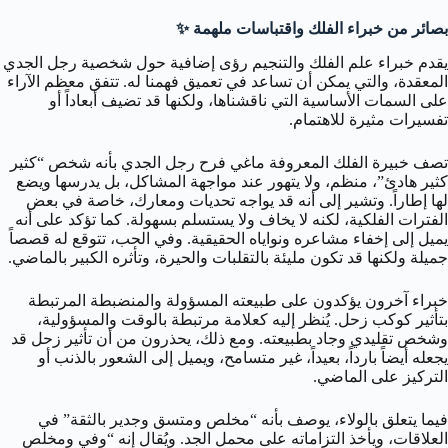
بصائر من خبراء الفلك واقتباسات ملهمة ✨
يقدم خبراء علم الفلك والتنجيم رؤى إضافية حول شخصية رجل الجدي
المعقدة، والتي يمكن أن تساعد في تعميق فهمنا له. تتفق معظم الآراء
على السمات الأساسية التي ناقشناها، ولكنها قد تضيف أبعاداً أو
تفسيرات مثيرة للاهتمام.
تصف خبيرة الفلك المعروفة ماغي فرح رجل الجدي بأنه شخص “كثير
كثير هادئ”، منظم، ولا يتهور عند مواجهة المشاكل، بل يدرسها ويضع
لها إطاراً. وتشير إلى أنه قد يواجه تحديات ومعارك، خاصة في بعض
الفترات الفلكية، لكنه لا يخاف ولا يستسلم بسهولة. كما تؤكد على أنه
يميل إلى إخفاء مشاعره ونواياه الحقيقية. وفي الحب، تتوقع له قصصاً
جميلة ولكنها قد تكون مليئة بالتقلبات والحيرة، وتأثره الكبير بالماضي.
خبراء آخرون يؤكدون على طبيعته المسؤولة والمنضبطة المرتبطة
بتأثير كوكب زحل. يُنظر إليه كعلامة مرتبطة بالوقت والمسؤولية،
وشخص تقليدي وجاد بطبيعته. ومع ذلك، يحذرون من أن تأثير زحل قد
يجعله أيضاً بارداً، بعيداً، غير متسامح، ويميل إلى الشعور بالذنب أو
التركيز على الماضي.
فيما يتعلق بالولاء، يوصف بأنه “مخلص ومتسق وجدير بالثقة” في
العلاقات، ويأخذ التزاماته على محمل الجد. ويُقال إنه “وفي ومخلص