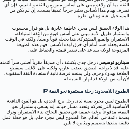
الثقة. بما أن ولاءه مبني على أساس متين من الثقة والتقييم، فإن أي
تصرف يهدم هذا الأساس يعتبر جرحاً عميقاً يصعب، إن لم يكن من
المستحيل، شفاؤه في نظره.
هذا الولاء العميق ليس مجرد عاطفة عابرة، بل هو قرار محسوب
واستثمار طويل الأمد مبني على أسس قوية من الثقة المتبادلة،
الاستقرار، والقيم المشتركة. هذا يجعله قوياً وصلباً، ولكنه في الوقت
نفسه يجعله هشاً أمام أي خرق لهذه الأسس. فهم هذه الطبيعة
المزدوجة لولائه يساعد على تقدير قيمته والحفاظ عليه.
سيناريو توضيحي:
رجل جدي يكتشف أن صديقاً مقرباً أفشى سراً ائتمنه
عليه. قد لا يواجه الصديق بغضب عارم، ولكنه على الأغلب سيقطع
العلاقة بهدوء وحزم، ولن يمنحه فرصة ثانية لاستعادة الثقة المفقودة،
لأن أساس الولاء قد انهار بالنسبة له.
الطموح اللامحدود: رحلة مستمرة نحو القمة 🧗
الطموح ليس مجرد صفة لدى رجل برج الجدي، بل هو القوة الدافعة
الأساسية التي تحركه وتحدد مسار حياته. إنه يسعى باستمرار نحو
القمة، مدفوعاً برغبة عميقة في تحقيق النجاح، بناء الاستقرار، وترك
بصمة دائمة في العالم. هذا الطموح ليس مجرد حلم، بل هو خطة عمل
دقيقة ينفذها بتصميم ومثابرة لا تلين.