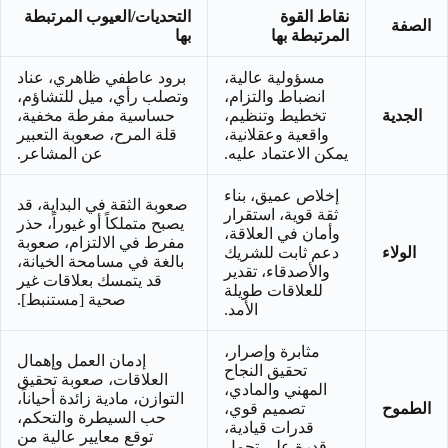
نقاط القوة
التحديات/العيوب المرتبطة
الصفة
المرتبطة بها
بها
مسؤولية عالية،
برود عاطفي ظاهري، عناد
انضباط والتزام،
وتصلب رأي، ميل للتشاؤم،
الجدية
تخطيط وتنظيم،
حساسية مفرطة مخفية،
واقعية وعقلانية،
قلة المرح، صعوبة التعبير
يمكن الاعتماد عليه.
عن المشاعر.
إخلاص عميق، بناء
صعوبة الثقة في البداية، قد
ثقة قوية، استقرار
يصبح متملكاً أو غيوراً، حذر
وأمان في العلاقة،
مفرط في الالتزام، صعوبة
الولاء
دعم ثابت للشريك
بالغة في مسامحة الخيانة،
والأصدقاء، تقدير
قد يتمسك بعلاقات غير
للعلاقات طويلة
صحية [مستنبط].
الأمد.
مثابرة وإصرار،
إدمان العمل وإهمال
تحقيق النجاح
العلاقات، صعوبة تحقيق
المهني والمادي،
التوازن، مادية زائدة أحياناً،
الطموح
تصميم قوي،
حب السيطرة والتحكم،
قدرات قيادية،
توقع معايير عالية من
قدرة على تحمل