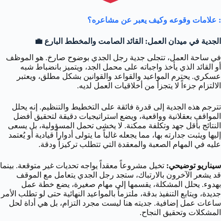
: علامات وقوعه وكيف يعبر عن مشاعره؟
الجدية في ميدان العمل: القائد الصامت والمخطط البارع 💼
في ساحة العمل، تتجلى جدية رجل الجدي بوضوح صارخ. هو الموظف
أو القائد الذي يأخذ واجباته على محمل الجد، ويتميز بانضباط شبه
عسكري. يحترم المواعيد والقواعد والقوانين بشكل مطلق، ويعتبر
الالتزام جزءاً لا يتجزأ من أخلاقيات العمل لديه.
تترجم هذه الجدية إلى قدرة فائقة على التخطيط والتنظيم. إنه يحلل
المواقف بعقلانية وواقعية، ويضع استراتيجيات دقيقة لتحقيق أفضل
النتائج بأقل جهد وتكلفة ممكنة. لا يخشى تحمل المسؤولية، بل يسعى
إليها ويثبت جدارته بها، مما يجعله غالباً ما يتولى أدواراً قيادية أو يُعتمد
عليه في المهام الصعبة والمعقدة التي تتطلب تركيزاً ودقة.
سيناريو توضيحي:
تخيل مشروعاً معقداً يواجه تحديات غير متوقعة. بينما
قد يشعر الآخرون بالارتباك، ستجد رجل الجدي يتعامل مع الموقف
بهدوء. يحلل المشكلة، يقسمها إلى مهام صغيرة، يضع خطة عمل
جديدة، ويتابع التنفيذ بدقة، ملتزماً بالمواعيد النهائية حتى لو تطلب الأمر
ساعات عمل إضافية. جديته هنا ليست مجرد التزام، بل هي أداة لحل
المشكلات وتحقيق النجاح.