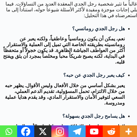
غالباً ما تثير شخصية رجل الجدي المعقدة العديد من التساؤلات. فيما
يلي إجابات موجزة ومفيدة لأكثر الأسئلة شيوعاً حوله، استناداً إلى ما
استعرضناه في هذا التحليل:
هل رجل الجدي رومانسي؟
نعم، يمكن أن يكون رومانسياً وعاطفياً، ولكنه يعبر عن
رومانسيته بطريقته الخاصة التي تميل إلى العملية والاستقرار
أكثر من العواطف الجياشة الظاهرة. قد يكون خجولاً أو متحفظاً
في البداية، لكنه يصبح شريكاً محباً ومخلصاً بمجرد أن يثق ويفتح
قلبه.
كيف يعبر رجل الجدي عن حبه؟
يعبر بشكل أساسي من خلال الأفعال وليس الأقوال. يظهر حبه
من خلال الالتزام، تحمل المسؤولية، تقديم الدعم العملي،
السعي لتوفير الأمان والاستقرار المادي، وقد يقدم هدايا عملية
ومدروسة.
هل يسامح رجل الجدي بسهولة؟
لا، ليس بسهولة على الإطلاق، خاصة إذا تعلق الأمر بالخيانة،
كسر الثقة، أو المساس بكرامته. قد يقطع العلاقة تماماً ويجد