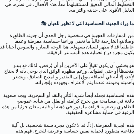
التخطيط المالي الدقيق لمستقبلهما معاً. هذه الأفعال، في نظره، هي
الدليل الأقوى على جديته والتزامه.
ما وراء الجدية: الحساسية التي لا تظهر للعيان 🎭
من المفارقات العجيبة في شخصية رجل الجدي أن جديته الظاهرة
وصلابته الخارجية غالباً ما تخفي وراءها حساسية مفرطة وعمقاً
عاطفياً قد لا يظهر للعيان بسهولة. هذا الوجه الصارم والعبوس أحياناً قد
يكون مجرد درع لحماية هذه المشاعر الرقيقة.
هو يخشى أن يكون ثقيلاً على الآخرين أو أن يُرفض، لذلك قد يبدو
متحفظاً أو حتى انطوائياً. ورغم مظهره الواثق الذي يوحي بأنه لا يحتاج
لأحد، إلا أنه في أعماقه يتوق إلى التقدير والمديح الصادق، ويشعر
بأهميته وقيمته عندما يتم الاعتراف بجهوده وإنجازاته.
هذه الحساسية تجعله أيضاً شديد التأثر بالنقد أو السخرية، ويجد صعوبة
بالغة في مسامحة من يجرح كرامته أو يقلل من شأنه. غموضه
الظاهري وصعوبة قراءة ما يدور في ذهنه أو قلبه ينبعان جزئياً من هذه
الرغبة في حماية مشاعره الحقيقية.
هذه الجدية المفرطة، إذاً، قد لا تكون مجرد سمة شخصية، بل آلية
دفاعية متطورة لحماية نفس حساسة وعرضة للجرح. فهم هذه