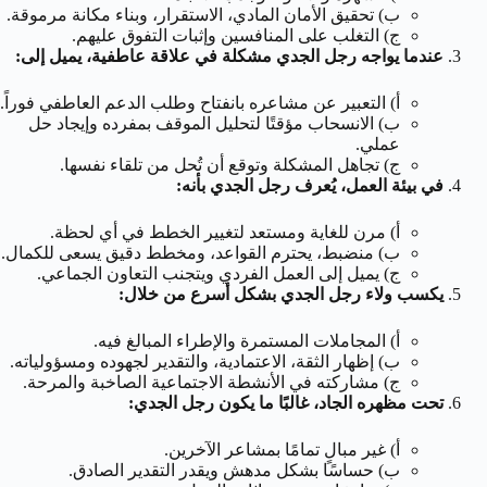
ب) تحقيق الأمان المادي، الاستقرار، وبناء مكانة مرموقة.
ج) التغلب على المنافسين وإثبات التفوق عليهم.
عندما يواجه رجل الجدي مشكلة في علاقة عاطفية، يميل إلى:
أ) التعبير عن مشاعره بانفتاح وطلب الدعم العاطفي فوراً.
ب) الانسحاب مؤقتًا لتحليل الموقف بمفرده وإيجاد حل
عملي.
ج) تجاهل المشكلة وتوقع أن تُحل من تلقاء نفسها.
في بيئة العمل، يُعرف رجل الجدي بأنه:
أ) مرن للغاية ومستعد لتغيير الخطط في أي لحظة.
ب) منضبط، يحترم القواعد، ومخطط دقيق يسعى للكمال.
ج) يميل إلى العمل الفردي ويتجنب التعاون الجماعي.
يكسب ولاء رجل الجدي بشكل أسرع من خلال:
أ) المجاملات المستمرة والإطراء المبالغ فيه.
ب) إظهار الثقة، الاعتمادية، والتقدير لجهوده ومسؤولياته.
ج) مشاركته في الأنشطة الاجتماعية الصاخبة والمرحة.
تحت مظهره الجاد، غالبًا ما يكون رجل الجدي:
أ) غير مبالٍ تمامًا بمشاعر الآخرين.
ب) حساسًا بشكل مدهش ويقدر التقدير الصادق.