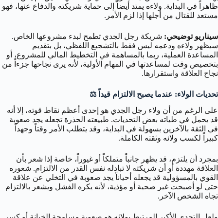
ظاهراً في البداية. ولاءه يمتد أيضاً إلى حماية شريكته والدفاع عنها، فهو
مستعد للقتال من أجلها إذا لزم الأمر.
سيناريو توضيحي:
شريكة رجل الجدي تطمح لبدء مشروعها الخاص.
سيظهر ولاءه ودعمه ليس فقط بالتشجيع اللفظي، بل بتقديم
المساعدة العملية، ربما بالمساهمة في التخطيط المالي للمشروع، أو
بتخصيص وقت لمساعدتها في المهام الأولية، لأنه يرى نجاحها جزءاً من
نجاح العلاقة واستقرارها.
تحديات الولاء: عندما يصبح الالتزام قيداً ⚖️
على الرغم من أن ولاء رجل الجدي هو إحدى أعظم نقاط قوته، إلا أنه
قد يحمل في طياته بعض التحديات. طبيعته الحذرة تجعله يجد صعوبة
في الثقة بالآخرين بسهولة في البداية، وقد يتطلب الأمر وقتاً وجهداً
كبيراً لكسب ولائه وثقته الكاملة.
بمجرد أن يلتزم، قد يظهر جانباً متملكاً أو غيوراً، خاصة إذا شعر بأن
العلاقة مهددة أو أن شريكته لا تبادله نفس القدر من الالتزام. شعوره
القوي بالمسؤولية قد يجعله أحياناً يجد صعوبة في التخلي عن علاقة
حتى لو أصبحت غير صحية أو مؤذية، لأنه يكره الفشل ويشعر بالالتزام
تجاه الشخص الآخر.
ولعل التحدي الأكبر المرتبط بولائه هو صعوبة مسامحة الخيانة أو كسر