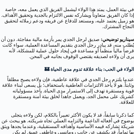
في بيئة العمل، يمتد هذا الولاء ليشمل الفريق الذي يعمل معه، خاصة
إذا كان الفريق متعاوناً ويشاركه نفس الالتزام بالجدية وتحقيق الأهداف.
هو زميل يعتمد عليه، ومستعد للدفاع عن فريقه ودعم زملائه لتحقيق
النجاح المشترك.
سيناريو توضيحي:
صديق لرجل الجدي يمر بأزمة مالية مفاجئة. دون أن
يُطلب منه، قد يبادر رجل الجدي بتقديم المساعدة العملية، سواء كانت
قرضاً مالياً منظماً أو مساعدة في إيجاد حلول عملية للمشكلة، لأنه
يرى أن ولاءه لصديقه يقتضي الوقوف بجانبه في المحن.
الولاء في الحب: بناء علاقة تدوم مدى الحياة 🏰
عندما يلتزم رجل الجدي في علاقة عاطفية، فإن ولاءه يصبح مطلقاً
وثابتاً. هو لا يأخذ الالتزامات العاطفية باستخفاف؛ بل يسعى لبناء علاقة
قوية ومستقرة تهدف إلى الاستمرار مدى الحياة. يأخذ مسؤولياته
كشريك على محمل الجد، ويعمل جاهداً لخلق بيئة آمنة ومستقرة
للعلاقة.
كما ذكرنا سابقاً، قد لا يكون الأكثر تعبيراً بالكلام، لكن ولاءه يتجلى
بوضوح في أفعاله الداعمة والتزامه العملي تجاه شريكته. هو يبحث عن
شريكة تشاركه قيمه الأساسية وأهدافه المستقبلية، وعندما يجدها ويثق
بها تماماً، قد يكشف عن جانب رومانسي وعاطفي عميق لم يكن