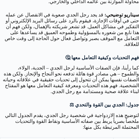
محاولة الموازنة بين عالمه الداخلي والخارجي.
سيناريو توضيحي:
قد يجد رجل الجدي صعوبة في الانفصال عن عمله
حتى في أوقات الإجازة، فيقوم بالرد على رسائل البريد الإلكتروني أو
التفكير في مشاكل العمل. قد تشعر شريكته بالإهمال، ولكن فهم أن
هذا نابع من شعوره بالمسؤولية وطموحه العميق قد يساعدها على
التعامل مع الموقف بصبر وتواصل فعال حول الحاجة إلى وقت خاص
للعلاقة.
فهم التحديات وكيفية التعامل معها 🤔
كما رأينا، فإن الصفات الأساسية لرجل الجدي – الجدية، الولاء،
والطموح – هي مصادر قوة هائلة تدفعه نحو النجاح والإنجاز. ولكن هذه
الصفات نفسها يمكن أن تتحول إلى تحديات حقيقية في علاقاته وحياته
الشخصية. فهم هذه التحديات ومعرفة كيفية التعامل معها هو المفتاح
لبناء علاقة صحية ومستدامة مع رجل الجدي.
جدول: الجدي بين القوة والتحدي ⚖️
لتوضيح هذه الازدواجية في شخصية رجل الجدي، يقدم الجدول التالي
ملخصاً بصرياً يربط بين صفاته الأساسية ونقاط القوة والتحديات
المحتملة المرتبطة بكل منها: