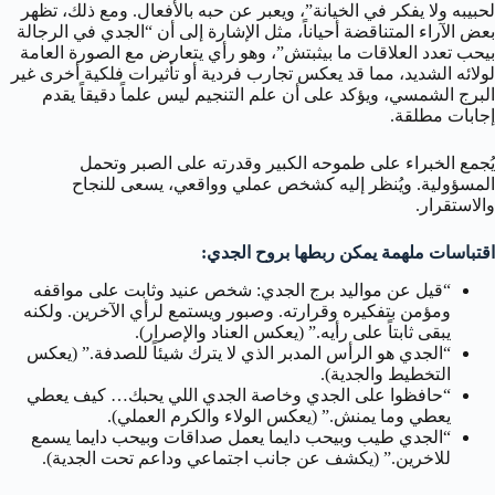
لحبيبه ولا يفكر في الخيانة”، ويعبر عن حبه بالأفعال. ومع ذلك، تظهر
بعض الآراء المتناقضة أحياناً، مثل الإشارة إلى أن “الجدي في الرجالة
بيحب تعدد العلاقات ما بيثبتش”، وهو رأي يتعارض مع الصورة العامة
لولائه الشديد، مما قد يعكس تجارب فردية أو تأثيرات فلكية أخرى غير
البرج الشمسي، ويؤكد على أن علم التنجيم ليس علماً دقيقاً يقدم
إجابات مطلقة.
يُجمع الخبراء على طموحه الكبير وقدرته على الصبر وتحمل
المسؤولية. ويُنظر إليه كشخص عملي وواقعي، يسعى للنجاح
والاستقرار.
اقتباسات ملهمة يمكن ربطها بروح الجدي:
“قيل عن مواليد برج الجدي: شخص عنيد وثابت على مواقفه
ومؤمن بتفكيره وقرارته. وصبور ويستمع لرأي الآخرين. ولكنه
يبقى ثابتاً على رأيه.” (يعكس العناد والإصرار).
“الجدي هو الرأس المدبر الذي لا يترك شيئاً للصدفة.” (يعكس
التخطيط والجدية).
“حافظوا على الجدي وخاصة الجدي اللي يحبك… كيف يعطي
يعطي وما يمنش.” (يعكس الولاء والكرم العملي).
“الجدي طيب وبيحب دايما يعمل صداقات وبيحب دايما يسمع
للاخرين.” (يكشف عن جانب اجتماعي وداعم تحت الجدية).