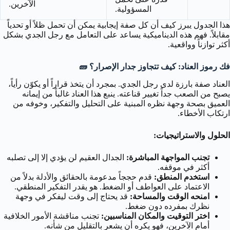
الآخرين.
المسؤولية.
هذا الجدول يبرز كيف أن كل صفة إيجابية يمكن أن تحمل ظلاً أو تحدياً
مقابلاً. فهم هذه الديناميكية يساعد على التعامل مع رجل الجدي بشكل
أكثر توازناً وواقعية.
فك رموز العناد: كيف تتجاوز جدار الإصرار؟ 🧱
العناد صفة بارزة لدى رجل الجدي. بمجرد أن يتخذ قراراً أو يكوّن رأياً،
يصبح من الصعب جداً تغيير قناعته. ينبع هذا العناد غالباً من إيمانه
العميق بصحة وجهة نظره المبنية على التحليل والتفكير، وخوفه من
ارتكاب الأخطاء.
الحلول والاستراتيجيات:
تجنب المواجهة المباشرة:
الجدال العقيم لن يؤدي إلا إلى تصلبه
أكثر في موقفه.
استخدم المنطق:
قدم حججاً مدعومة بالحقائق والأدلة بدلاً من
الاعتماد على العواطف أو الضغط. هو يقدر التفكير المنطقي.
امنحه الوقت والمساحة:
قد يحتاج إلى وقت ليفكر في وجهة
نظرك بمفرده دون ضغط.
اختر التوقيت والمكان المناسبين:
تجنب مناقشة الأمور الخلافية
أمام الآخرين، فهو يكره أن يشعر بالتقليل من شأنه.