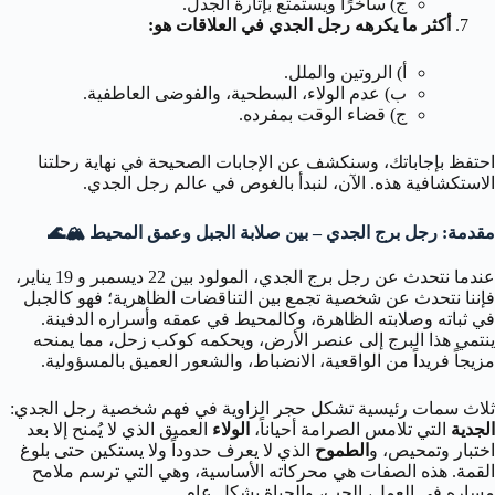
ج) ساخرًا ويستمتع بإثارة الجدل.
أكثر ما يكرهه رجل الجدي في العلاقات هو:
أ) الروتين والملل.
ب) عدم الولاء، السطحية، والفوضى العاطفية.
ج) قضاء الوقت بمفرده.
احتفظ بإجاباتك، وسنكشف عن الإجابات الصحيحة في نهاية رحلتنا
الاستكشافية هذه. الآن، لنبدأ بالغوص في عالم رجل الجدي.
مقدمة: رجل برج الجدي – بين صلابة الجبل وعمق المحيط 🏔️🌊
عندما نتحدث عن رجل برج الجدي، المولود بين 22 ديسمبر و 19 يناير،
فإننا نتحدث عن شخصية تجمع بين التناقضات الظاهرية؛ فهو كالجبل
في ثباته وصلابته الظاهرة، وكالمحيط في عمقه وأسراره الدفينة.
ينتمي هذا البرج إلى عنصر الأرض، ويحكمه كوكب زحل، مما يمنحه
مزيجاً فريداً من الواقعية، الانضباط، والشعور العميق بالمسؤولية.
ثلاث سمات رئيسية تشكل حجر الزاوية في فهم شخصية رجل الجدي:
الجدية
التي تلامس الصرامة أحياناً،
الولاء
العميق الذي لا يُمنح إلا بعد
اختبار وتمحيص، و
الطموح
الذي لا يعرف حدوداً ولا يستكين حتى بلوغ
القمة. هذه الصفات هي محركاته الأساسية، وهي التي ترسم ملامح
مساره في العمل، الحب، والحياة بشكل عام.