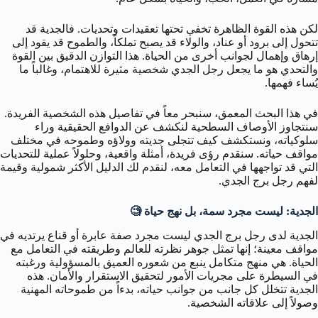
لكن هذه القوة الظاهرة تخفي تحتها تعقيدات وتحديات. فالجدية قد
تتحول إلى برود أو عناد، والولاء قد يصبح تملكاً، والطموح قد يقود إلى
إرهاق وإهمال لجوانب أخرى من الحياة. هذا التوازن الدقيق بين القوة
والتحدي هو ما يجعل رجل الجدي شخصية مثيرة للاهتمام، وغالباً ما
يُساء فهمها.
في هذا البحث المعمق، سنبحر معاً في تفاصيل هذه الشخصية الفريدة.
سنتجاوز الأوصاف السطحية لنكشف عن الدوافع الحقيقية وراء
سلوكياته، ونستكشف كيف تتجلى جديته وولاؤه وطموحه في مختلف
مواقف حياته. سنقدم رؤى فريدة، أمثلة واقعية، وحلولاً عملية للتحديات
التي قد تواجهها في التعامل معه، لنقدم لك الدليل الأكثر شمولية وقيمة
لفهم رجل برج الجدي.
الجدية: ليست مجرد سمة، بل نهج حياة 🧐
الجدية لدى رجل برج الجدي ليست مجرد صفة عابرة أو قناع يرتديه في
مواقف معينة؛ إنها تمثل جوهر نظرته للعالم وطريقته في التعامل مع
الحياة. هي منهج متكامل ينبع من شعوره العميق بالمسؤولية ورغبته
في السيطرة على مجريات الأمور لتحقيق الاستقرار والأمان. هذه
الجدية تتخلل كل جانب من جوانب حياته، بدءاً من طموحاته المهنية
وصولاً إلى علاقاته الشخصية.