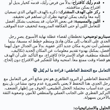
قدم رأيك كاقتراح:
بدلاً من فرض رأيك، قدمه كخيار بديل أو
اقتراح يمكن مناقشته.
ركز على الهدف المشترك:
ذكره بالهدف النهائي الذي تسعيان
إليه معاً وكيف يمكن لوجهة نظرك أن تساهم في تحقيقه.
اللين والمسيسة:
في بعض الأحيان، قد يستجيب بشكل أفضل
للتعامل اللين أو حتى الفكاهة المدروسة لتخفيف حدة الموقف.
سيناريو توضيحي:
تخططان لقضاء عطلة نهاية الأسبوع. يصر رجل
الجدي على الذهاب إلى مكان هادئ ومنظم خطط له مسبقاً، بينما
تفضلين أنتِ تجربة مكان جديد أكثر عفوية. بدلاً من الجدال حول أيهما
أفضل، يمكنكِ بهدوء تقديم معلومات عن المكان الجديد (تكاليف،
أنشطة منطقية، فوائد الاسترخاء) كاقتراح، مع التأكيد على أن الهدف
هو قضاء وقت ممتع معاً. امنحيه وقتاً للتفكير في الاقتراح دون إلحاح.
التعامل مع التحفظ العاطفي: قراءة ما لم يُقل 🤫
التحفظ العاطفي أو البرود الظاهري هو تحدٍ شائع آخر في التعامل مع
رجل الجدي. هذا التحفظ لا يعني بالضرورة عدم وجود مشاعر، بل ينبع
من عدة أسباب محتملة: الخجل الطبيعي، الخوف من إظهار الضعف،
التركيز الفطري على الجانب العملي والمنطقي للأمور، وصعوبة الثقة
بالآخرين بسهولة.
الحلول والاستراتيجيات: