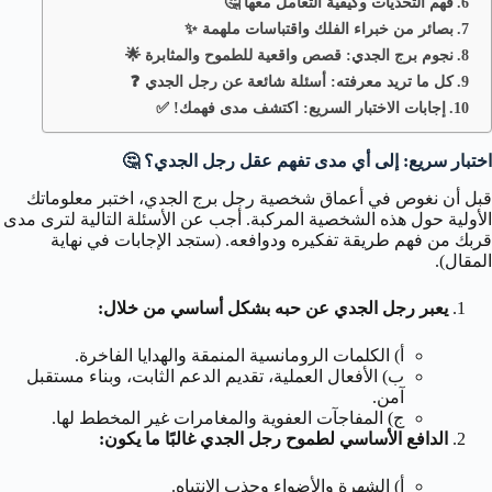
فهم التحديات وكيفية التعامل معها 🤔
بصائر من خبراء الفلك واقتباسات ملهمة ✨
نجوم برج الجدي: قصص واقعية للطموح والمثابرة 🌟
كل ما تريد معرفته: أسئلة شائعة عن رجل الجدي ❓
إجابات الاختبار السريع: اكتشف مدى فهمك! ✅
اختبار سريع: إلى أي مدى تفهم عقل رجل الجدي؟ 🤔
قبل أن نغوص في أعماق شخصية رجل برج الجدي، اختبر معلوماتك
الأولية حول هذه الشخصية المركبة. أجب عن الأسئلة التالية لترى مدى
قربك من فهم طريقة تفكيره ودوافعه. (ستجد الإجابات في نهاية
المقال).
يعبر رجل الجدي عن حبه بشكل أساسي من خلال:
أ) الكلمات الرومانسية المنمقة والهدايا الفاخرة.
ب) الأفعال العملية، تقديم الدعم الثابت، وبناء مستقبل
آمن.
ج) المفاجآت العفوية والمغامرات غير المخطط لها.
الدافع الأساسي لطموح رجل الجدي غالبًا ما يكون:
أ) الشهرة والأضواء وجذب الانتباه.