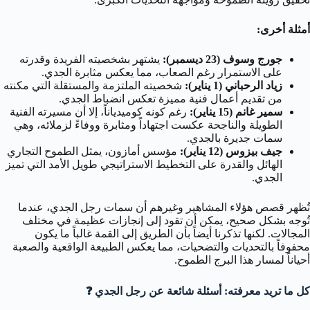
أمثلة أخرى:
جورج وسوف (23 ديسمبر):
يشتهر بشخصيته الفريدة وقدرته
على الاستمرار رغم الصعاب، مما يعكس مثابرة الجدي.
زياد الرحباني (1 يناير):
شخصيته الملتزمة والمستقلة التي مكنته
من تقديم أعمال فنية مميزة تعكس انضباط الجدي.
سمير غانم (15 يناير):
رغم كونه كوميدياناً، إلا أن مسيرته الفنية
الطويلة والناجحة عكست اجتهاداً ومثابرة ووفاءً لزملائه، وهي
سمات جديرة بالجدي.
جيف بيزوس (12 يناير):
مؤسس أمازون، يمثل الطموح التجاري
الهائل والقدرة على التخطيط الاستراتيجي طويل الأمد التي تميز
الجدي.
تُظهر قصص هؤلاء المشاهير وغيرهم أن سمات رجل الجدي، عندما
تُوجه بشكل صحيح، يمكن أن تقود إلى إنجازات عظيمة في مختلف
المجالات. لكنها تذكرنا أيضاً بأن الطريق إلى القمة غالباً ما يكون
محفوفاً بالتحديات والتضحيات، مما يعكس الطبيعة الواقعية والصعبة
أحياناً لمسار هذا البرج الطموح.
كل ما تريد معرفته: أسئلة شائعة عن رجل الجدي ❓