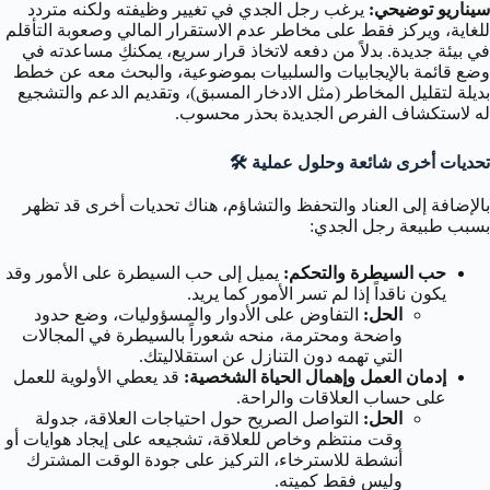
سيناريو توضيحي:
يرغب رجل الجدي في تغيير وظيفته ولكنه متردد
للغاية، ويركز فقط على مخاطر عدم الاستقرار المالي وصعوبة التأقلم
في بيئة جديدة. بدلاً من دفعه لاتخاذ قرار سريع، يمكنكِ مساعدته في
وضع قائمة بالإيجابيات والسلبيات بموضوعية، والبحث معه عن خطط
بديلة لتقليل المخاطر (مثل الادخار المسبق)، وتقديم الدعم والتشجيع
له لاستكشاف الفرص الجديدة بحذر محسوب.
تحديات أخرى شائعة وحلول عملية 🛠️
بالإضافة إلى العناد والتحفظ والتشاؤم، هناك تحديات أخرى قد تظهر
بسبب طبيعة رجل الجدي:
حب السيطرة والتحكم:
يميل إلى حب السيطرة على الأمور وقد
يكون ناقداً إذا لم تسر الأمور كما يريد.
الحل:
التفاوض على الأدوار والمسؤوليات، وضع حدود
واضحة ومحترمة، منحه شعوراً بالسيطرة في المجالات
التي تهمه دون التنازل عن استقلاليتك.
إدمان العمل وإهمال الحياة الشخصية:
قد يعطي الأولوية للعمل
على حساب العلاقات والراحة.
الحل:
التواصل الصريح حول احتياجات العلاقة، جدولة
وقت منتظم وخاص للعلاقة، تشجيعه على إيجاد هوايات أو
أنشطة للاسترخاء، التركيز على جودة الوقت المشترك
وليس فقط كميته.