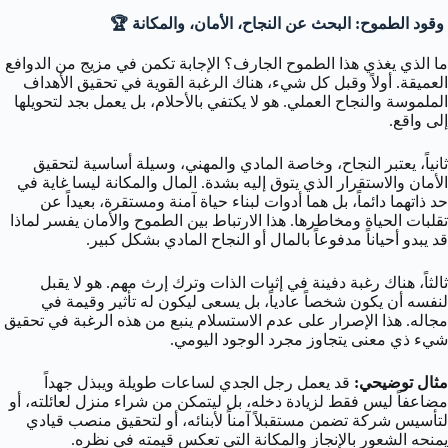
وقود الطموح: البحث عن النجاح، الأمان، والمكانة 🏆
ما الذي يغذي هذا الطموح الجارف؟ الإجابة تكمن في مزيج من الدوافع
العميقة. أولاً وقبل كل شيء، هناك الرغبة القوية في تحقيق الأهداف
الملموسة والنجاح العملي. هو لا يكتفي بالأحلام، بل يعمل بجد لتحويلها
إلى واقع.
ثانياً، يعتبر النجاح، وخاصة المادي والمهني، وسيلة أساسية لتحقيق
الأمان والاستقرار الذي يتوق إليه بشدة. المال والمكانة ليسا غاية في
حد ذاتهما دائماً، بل هما أدوات لبناء حياة آمنة ومستقرة، بعيداً عن
تقلبات الحياة ومخاطرها. هذا الارتباط بين الطموح والأمان يفسر لماذا
قد يبدو أحياناً مدفوعاً بالمال أو النجاح المادي بشكل كبير.
ثالثاً، هناك رغبة دفينة في إثبات الذات وترك إرث مهم. هو لا يقبل
لنفسه أن يكون شخصاً عادياً، بل يسعى ليكون له تأثير وقيمة في
مجاله. هذا الإصرار على عدم الاستسلام ينبع من هذه الرغبة في تحقيق
شيء ذي معنى يتجاوز مجرد الوجود اليومي.
مثال توضيحي:
قد يعمل رجل الجدي لساعات طويلة ويبذل جهداً
مضاعفاً ليس فقط لزيادة دخله، بل ليتمكن من شراء منزل لعائلته، أو
لتأسيس شركة تضمن مستقبلاً آمناً لأبنائه، أو لتحقيق منصب قيادي
يمنحه الشعور بالإنجاز والمكانة التي تعكس قيمته في نظره.