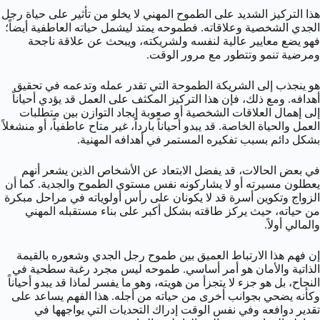
هذا التركيز الشديد على الطموح المهني لا يخلو من تأثير على حياة رجل
الجدي الشخصية وعلاقاته. فطموحه يمتد ليشمل حياته العاطفية أيضاً؛
فهو يضع معايير عالية لنفسه ولشريكته، ويبحث عن علاقة ناجحة
ومرضية تنمو وتتطور مع مرور الوقت.
هو ينجذب إلى الشريكة الطموحة التي تقدر عمله وتدعمه في تحقيق
أهدافه. ومع ذلك، فإن هذا التركيز المكثف على العمل قد يؤدي أحياناً
إلى إهمال العلاقات الشخصية أو صعوبة إيجاد التوازن بين متطلبات
العمل والحياة الخاصة. قد يبدو أحياناً بارداً، غير متاح عاطفياً، أو منشغلاً
بشكل دائم بسبب تفكيره المستمر في أهدافه المهنية.
في بعض الحالات، قد يفضل الابتعاد عن الأشخاص الذين يشعر أنهم
يعطلون مسيرته أو لا يشاركونه نفس مستوى الطموح والجدية. كما أن
الزواج وتكوين أسرة قد لا يكونان على رأس أولوياته في مراحل مبكرة
من حياته، حيث يركز طاقته بشكل أكبر على بناء مستقبله المهني
والمالي أولاً.
إن فهم هذا الارتباط العميق بين طموح رجل الجدي وشعوره بالقيمة
الذاتية والأمان هو أمر أساسي. طموحه ليس مجرد رغبة سطحية في
النجاح، بل هو جزء لا يتجزأ من هويته، وهو ما يفسر لماذا قد يبدو أحياناً
وكأنه يضحي بجوانب أخرى من حياته من أجله. هذا الفهم يساعد على
تقدير دوافعه وفي نفس الوقت إدراك التحديات التي يواجهها في