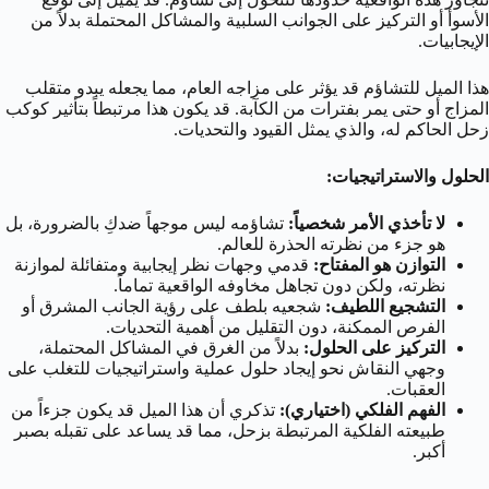
الأسوأ أو التركيز على الجوانب السلبية والمشاكل المحتملة بدلاً من
الإيجابيات.
هذا الميل للتشاؤم قد يؤثر على مزاجه العام، مما يجعله يبدو متقلب
المزاج أو حتى يمر بفترات من الكآبة. قد يكون هذا مرتبطاً بتأثير كوكب
زحل الحاكم له، والذي يمثل القيود والتحديات.
الحلول والاستراتيجيات:
لا تأخذي الأمر شخصياً:
تشاؤمه ليس موجهاً ضدكِ بالضرورة، بل
هو جزء من نظرته الحذرة للعالم.
التوازن هو المفتاح:
قدمي وجهات نظر إيجابية ومتفائلة لموازنة
نظرته، ولكن دون تجاهل مخاوفه الواقعية تماماً.
التشجيع اللطيف:
شجعيه بلطف على رؤية الجانب المشرق أو
الفرص الممكنة، دون التقليل من أهمية التحديات.
التركيز على الحلول:
بدلاً من الغرق في المشاكل المحتملة،
وجهي النقاش نحو إيجاد حلول عملية واستراتيجيات للتغلب على
العقبات.
الفهم الفلكي (اختياري):
تذكري أن هذا الميل قد يكون جزءاً من
طبيعته الفلكية المرتبطة بزحل، مما قد يساعد على تقبله بصبر
أكبر.