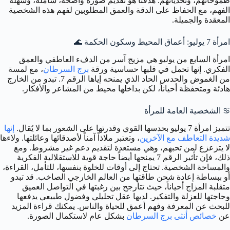
طموحاتهم، وتحدياتهم. هدفنا هو تقديم صورة واضحة، شاملة، وسهلة
الفهم، مع الحفاظ على الدقة والعمق المطلوبين لفهم هذه الشخصية
المعقدة والجميلة.
امرأة 7 يوليو: أعماق المحيط وسكون الحكمة
🌊
امرأة السابع من يوليو هي مزيج آسر من الدفء العاطفي والعمق
الفكري. إنها تحمل في قلبها حساسية ورقة
برج السرطان
، مع لمسة
من الغموض والحدس الحاد الذي يمنحه إياها الرقم 7. تبدو من الخارج
هادئة ومتحفظة أحياناً، لكن بداخلها محيط من المشاعر والأفكار.
♋️
الشخصية العامة للمرأة
تتميز امرأة 7 يوليو بحدسها القوي وقدرتها على الشعور بما لا يُقال.
إنها
شديدة التعاطف مع الآخرين
، وتعتبر ملاذاً آمناً لأصدقائها وعائلتها. ولاءها
لا يتزعزع لمن تحبهم، وهي مستعدة لتقديم دعم غير مشروط. ومع
ذلك، فإن تأثير الرقم 7 يمنحها أيضاً حاجة قوية للاستقلالية الفكرية
والمساحة الشخصية. تحتاج إلى أوقات للخلوة بنفسها، للتأمل، القراءة،
أو ببساطة إعادة شحن طاقتها من العالم الخارجي الصاخب. قد تبدو
متقلبة المزاج أحياناً، حيث تتأرجح بين رغبتها في التواصل العميق
وحاجتها للعزلة والتفكير. لديها عقل تحليلي وفضول طبيعي يدفعها
للبحث عن المعرفة وفهم أعمق للحياة والناس. يمكنك قراءة المزيد
عن
خصائص أنثى برج السرطان
بشكل عام لاستكمال الصورة.