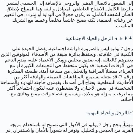
إلى الشعور بالاتصال الذهني والروحي بالإضافة إلى الجسدي ليشعر
بالرضا الكامل. الانفتاح العاطفي المتبادل والثقة هما المفتاح لإطلاق
العنان لشغفه الكامل. قد يكون خجولاً في البداية أو متردداً في التعبير
عن رغباته العميقة، لكنه يصبح عاشقاً مخلصاً وعميقاً مع الشريك
المناسب.
👨‍👩‍👧‍👦
الرجل والحياة الاجتماعية
رجل 7 يوليو ليس بالضرورة فراشة اجتماعية. يفضل الجودة على
الكمية في علاقاته، ويحتفظ بدائرة ضيقة من الأصدقاء الموثوقين الذين
يعتبرهم كالعائلة. إنه صديق مخلص ويمكن الاعتماد عليه، يقدم الدعم
في الأوقات الصعبة. قد يكون متحفظاً في التجمعات الكبيرة أو مع
الغرباء، مفضلاً المراقبة والتحليل من مسافة آمنة. طبيعته المفكرة
(رقم 7) قد تجعله يستمتع بالمناقشات العميقة والهادفة أكثر من
الأحاديث السطحية. يحتاج إلى أصدقاء يفهمون حاجته للهدوء والمساحة
الشخصية في بعض الأحيان، ولا يضغطون عليه ليكون اجتماعياً أكثر
مما يرغب. منزله هو ملاذه، ويستمتع بقضاء وقت ممتع وهادئ مع
أحبائه.
📈
الرجل والحياة المهنية
مهنياً، ينجح رجل 7 يوليو في الأدوار التي تسمح له باستخدام مزيجه
الفريد من الحدس والتحليل، وتوفر له شعوراً بالأمان والاستقرار. إنه