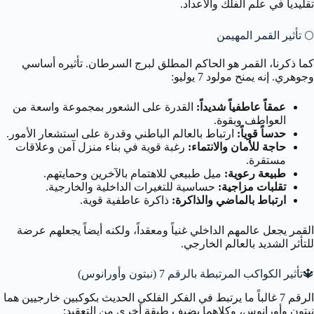
تقليدياً في علم الفلك والأعداد.
🌕
تأثير القمر المهيمن
كما ذكرنا، القمر هو الحاكم المطلق لبرج السرطان. تأثيره أساسي
وجوهري. إنه يمنح مولود 7 يوليو:
عمقاً عاطفياً شديداً:
القدرة على الشعور بمجموعة واسعة من
العواطف وبقوة.
حدساً قوياً:
ارتباط بالعالم الباطني وقدرة على استشعار الأمور.
حاجة للأمان والانتماء:
رغبة قوية في بناء منزل آمن وعلاقات
مستقرة.
طبيعة رعوية:
ميل طبيعي للاهتمام بالآخرين وحمايتهم.
تقلبات مزاجية:
حساسية للتغيرات الداخلية والخارجية.
ارتباط بالماضي والذاكرة:
ذاكرة عاطفية قوية.
القمر يجعل عالمهم الداخلي غنياً ومعقداً، ولكنه أيضاً يجعلهم عرضة
للتأثر الشديد بالعالم الخارجي.
🔱
تأثير الكواكب المرتبطة بالرقم 7 (نبتون وأورانوس)
الرقم 7 غالباً ما يرتبط في الفكر الفلكي الحديث بكوكبين خارجيين هما
نبتون وأورانوس، وكلاهما يضيف طبقة أخرى من التعقيد: