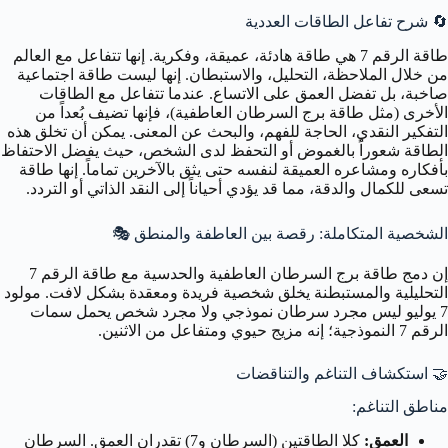
🔄
شرح تفاعل الطاقات العددية
طاقة الرقم 7 هي طاقة هادئة، عميقة، وفكرية. إنها تتفاعل مع العالم
من خلال الملاحظة، التحليل، والاستبطان. إنها ليست طاقة اجتماعية
صاخبة، بل تفضل العمق على الاتساع. عندما تتفاعل مع الطاقات
الأخرى (مثل طاقة برج السرطان العاطفية)، فإنها تضيف بُعداً من
التفكير النقدي، الحاجة للفهم، والبحث عن المعنى. يمكن أن تخلق هذه
الطاقة شعوراً بالغموض أو التحفظ لدى الشخص، حيث يفضل الاحتفاظ
بأفكاره ومشاعره العميقة لنفسه حتى يثق بالآخرين تماماً. إنها طاقة
تسعى للكمال والدقة، مما قد يؤدي أحياناً إلى النقد الذاتي أو التردد.
الشخصية المتكاملة: رقصة بين العاطفة والمنطق
🎭
إن دمج طاقة برج السرطان العاطفية والحدسية مع طاقة الرقم 7
التحليلية والمستبطنة يخلق شخصية فريدة ومعقدة بشكل لافت. مولود
7 يوليو ليس مجرد سرطان نموذجي ولا مجرد شخص يحمل سمات
الرقم 7 النموذجية؛ إنه مزيج حيوي ومتفاعل من الاثنين.
🤝
استكشاف التناغم والتناقضات
مناطق التناغم:
العمق:
كلا الطاقتين (السرطان و7) تقدران العمق. السرطان