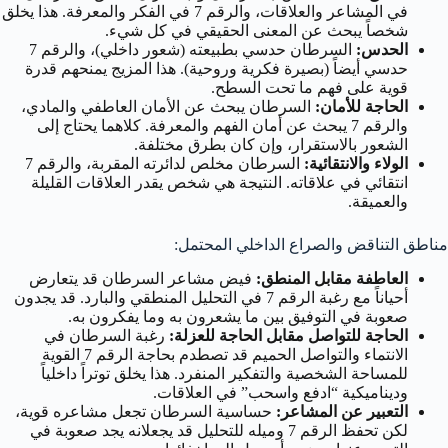
في المشاعر والعلاقات، والرقم 7 في الفكر والمعرفة. هذا يخلق
شخصاً يبحث عن المعنى الحقيقي في كل شيء.
الحدس:
السرطان حدسي بطبيعته (شعور داخلي)، والرقم 7
حدسي أيضاً (بصيرة فكرية وروحية). هذا المزيج يمنحهم قدرة
قوية على فهم ما تحت السطح.
الحاجة للأمان:
السرطان يبحث عن الأمان العاطفي والمادي،
والرقم 7 يبحث عن أمان الفهم والمعرفة. كلاهما يحتاج إلى
الشعور بالاستقرار، وإن كان بطرق مختلفة.
الولاء والانتقائية:
السرطان مخلص لدائرته المقربة، والرقم 7
انتقائي في علاقاته. النتيجة هي شخص يقدر العلاقات القليلة
والعميقة.
مناطق التناقض والصراع الداخلي المحتمل:
العاطفة مقابل المنطق:
فيض مشاعر السرطان قد يتعارض
أحياناً مع رغبة الرقم 7 في التحليل المنطقي والبارد. قد يجدون
صعوبة في التوفيق بين ما يشعرون به وما يفكرون به.
الحاجة للتواصل مقابل الحاجة للعزلة:
رغبة السرطان في
الانتماء والتواصل الحميم قد تصطدم بحاجة الرقم 7 القوية
للمساحة الشخصية والتفكير المنفرد. هذا يخلق توتراً داخلياً
وديناميكية “ادفع واسحب” في العلاقات.
التعبير عن المشاعر:
حساسية السرطان تجعل مشاعره قوية،
لكن تحفظ الرقم 7 وميله للتحليل قد يجعلانه يجد صعوبة في