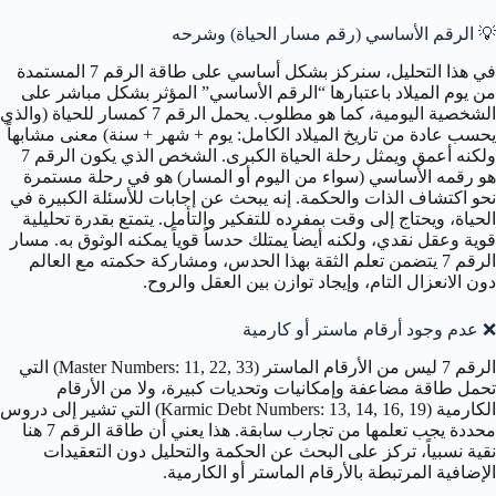
💡
الرقم الأساسي (رقم مسار الحياة) وشرحه
في هذا التحليل، سنركز بشكل أساسي على طاقة الرقم 7 المستمدة
من يوم الميلاد باعتبارها “الرقم الأساسي” المؤثر بشكل مباشر على
الشخصية اليومية، كما هو مطلوب. يحمل الرقم 7 كمسار للحياة (والذي
يحسب عادة من تاريخ الميلاد الكامل: يوم + شهر + سنة) معنى مشابهاً
ولكنه أعمق ويمثل رحلة الحياة الكبرى. الشخص الذي يكون الرقم 7
هو رقمه الأساسي (سواء من اليوم أو المسار) هو في رحلة مستمرة
نحو اكتشاف الذات والحكمة. إنه يبحث عن إجابات للأسئلة الكبيرة في
الحياة، ويحتاج إلى وقت بمفرده للتفكير والتأمل. يتمتع بقدرة تحليلية
قوية وعقل نقدي، ولكنه أيضاً يمتلك حدساً قوياً يمكنه الوثوق به. مسار
الرقم 7 يتضمن تعلم الثقة بهذا الحدس، ومشاركة حكمته مع العالم
دون الانعزال التام، وإيجاد توازن بين العقل والروح.
❌
عدم وجود أرقام ماستر أو كارمية
الرقم 7 ليس من الأرقام الماستر (Master Numbers: 11, 22, 33) التي
تحمل طاقة مضاعفة وإمكانيات وتحديات كبيرة، ولا من الأرقام
الكارمية (Karmic Debt Numbers: 13, 14, 16, 19) التي تشير إلى دروس
محددة يجب تعلمها من تجارب سابقة. هذا يعني أن طاقة الرقم 7 هنا
نقية نسبياً، تركز على البحث عن الحكمة والتحليل دون التعقيدات
الإضافية المرتبطة بالأرقام الماستر أو الكارمية.