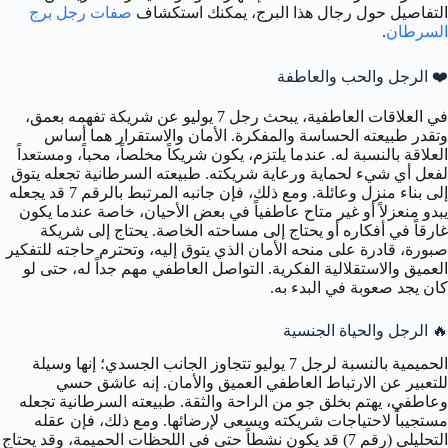
التفاصيل حول رجال هذا البرج، يمكنك استكشاف
صفات رجل برج
السرطان
.
❤️
الرجل والحب والعاطفة
في العلاقات العاطفية، يبحث رجل 7 يوليو عن شريكة تفهمه بعمق،
وتقدر طبيعته الحساسة والمفكرة. الأمان والاستقرار هما أساس
العلاقة بالنسبة له. عندما يلتزم، يكون شريكاً مخلصاً، محباً، ومستعداً
لفعل أي شيء لحماية ورعاية شريكته. طبيعته السرطانية تجعله يتوق
إلى بناء منزل وعائلة. ومع ذلك، فإن جانبه المرتبط بالرقم 7 قد يجعله
يبدو منعزلاً أو غير متاح عاطفياً في بعض الأحيان، خاصة عندما يكون
غارقاً في أفكاره أو يحتاج إلى مساحته الخاصة. يحتاج إلى شريكة
صبورة، قادرة على منحه الأمان الذي يتوق إليه، وتحترم حاجته للتفكير
العميق والاستقلالية الفكرية. التواصل العاطفي مهم جداً له، حتى لو
كان يجد صعوبة في البدء به.
🔥
الرجل والحياة الجنسية
الحميمية بالنسبة لرجل 7 يوليو تتجاوز الجانب الجسدي؛ إنها وسيلة
للتعبير عن الارتباط العاطفي العميق والأمان. إنه عاشق حسي
وعاطفي، يهتم بخلق جو من الراحة والثقة. طبيعته السرطانية تجعله
مستجيباً لاحتياجات شريكته ويسعى لإرضائها. ومع ذلك، فإن عقله
التحليلي (رقم 7) قد يكون نشطاً حتى في اللحظات الحميمة، وقد يحتاج