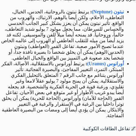
نبتون (Neptune)
:
يرتبط نبتون بالروحانية، الحدس، الخيال،
التعاطف، الأحلام، ولكن أيضاً بالوهم، الارتباك، والهروب من
الواقع. تأثير نبتون يمكن أن يعزز بشكل كبير الجانب الحدسي
والحساس للسرطان، مما يجعل مولود 7 يوليو شديد التعاطف،
حالماً، وروحانياً. قد يمنحه أيضاً ميلاً للفن والموسيقى. لكنه قد
يزيد أيضاً من ميله للتقلب العاطفي أو الهروب إلى عالمه الخاص
عندما تصبح الأمور صعبة. تفاعل القمر (العواطف) ونبتون
(الحدس/الوهم) يمكن أن يخلق شخصاً ذا بصيرة نافذة جداً، أو
شخصاً يجد صعوبة في التمييز بين الواقع والخيال العاطفي.
أورانوس (Uranus)
:
يرتبط أورانوس بالاستقلالية، الأصالة، الفكر
المبتكر، التمرد، التغيير المفاجئ، والبصيرة الفجائية. تأثير
أورانوس يتناغم مع جانب الرقم 7 المتعلق بالتحليل الفكري
والاستقلالية. يمكن أن يمنح مولود 7 يوليو عقلاً لامعاً وغير
تقليدي، ورغبة قوية في الحرية الفكرية والشخصية. قد يجعله
أيضاً يبدو غريب الأطوار أو غير متوقع في بعض الأحيان. تفاعل
القمر (الحاجة للأمان) وأورانوس (الحاجة للحرية) يمكن أن يخلق
توتراً داخلياً بين الرغبة في الاستقرار والرغبة في التغيير
والابتكار. يمكن أن يؤدي أيضاً إلى ومضات من البصيرة العاطفية
المفاجئة.
🌌
تفاعل الطاقات الكوكبية