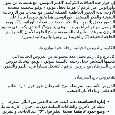
إن حوار هذه الطاقات الكوكبية (القمر المهيمن، مع همسات من نبتون
وأورانوس عبر الرقم 7) هو ما يجعل مولود 7 يوليو شخصية متعددة
الأوجه. لديه الجذور العاطفية العميقة للقمر، مع لمحات من الروحانية
النبتونية والفكر المستقل الأورانوسي. هذا يخلق شخصاً قادراً على
الشعور بعمق (القمر)، والتفكير بجدية واستقلالية (أورانوس/7)، وربما
التواصل مع عوالم أعمق من الوعي (نبتون/7). التحدي يكمن في تحقيق
التوازن بين هذه التأثيرات المتنوعة، ودمج الحاجة للأمان (القمر) مع
الحاجة للحقيقة (7) والحرية (أورانوس) والروحانية (نبتون).
الكارما والدروس الحياتية: رحلة نحو التوازن
⚖️
كل برج وكل رقم يحمل معه مجموعة من الدروس الحياتية التي
يتعلمها الشخص خلال رحلته. بالنسبة لمولود 7 يوليو، تتشابك دروس
برج السرطان مع دروس الرقم 7 لتشكل مساراً فريداً للنمو والتطور.
🌊
دروس برج السرطان
الدروس الأساسية المرتبطة ببرج السرطان تدور حول إدارة العالم
العاطفي وبناء الأمان الصحي:
إدارة الحساسية:
تعلم كيفية حماية النفس من التأثر المفرط
بمشاعر الآخرين والطاقات السلبية دون بناء جدران عازلة تماماً.
وضع حدود عاطفية صحية:
تعلم قول “لا” عند الحاجة، والتفريق