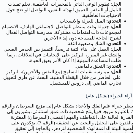
الحل:
تطوير الوعي الذاتي بالمحفزات العاطفية، تعلم تقنيات
التأمل أو التنفس العميق لتهدئة النفس، التواصل الواضح حول
الاحتياجات العاطفية.
التحدي:
الميل للعزلة والانسحاب.
الحل:
جدولة وقت منتظم للتواصل الاجتماعي الهادف، الانضمام
لمجموعات ذات اهتمامات مشتركة، ممارسة التواصل الفعال
لشرح الحاجة للمساحة دون إيذاء الآخرين.
التحدي:
الشك وصعوبة الثقة.
الحل:
العمل على بناء الثقة تدريجياً، التمييز بين الحدس الصحي
والشك غير المبرر، التركيز على الإيجابيات في العلاقات، ربما
طلب المساعدة المهنية إذا كان الأمر يعيق الحياة.
التحدي:
التعلق بالماضي.
الحل:
ممارسة تقنيات التسامح (مع النفس والآخرين)، التركيز
على الحاضر من خلال اليقظة الذهنية، البحث عن طرق لتحويل
تجارب الماضي إلى دروس للمستقبل.
آراء الخبراء (بشكل عام)
ينظر خبراء علم الفلك والأعداد بشكل عام إلى مزيج السرطان والرقم
7 باعتباره مزيجاً قوياً ينتج شخصية ذات عمق استثنائي. يشيرون إلى
القدرة العالية على التعاطف والفهم النفسي (السرطان) المقترنة
بالقدرة على التحليل والبحث عن الحقيقة (الرقم 7). يؤكدون على
أهمية البيئة الداعمة لهذه الشخصية لتزدهر، والحاجة إلى تحقيق