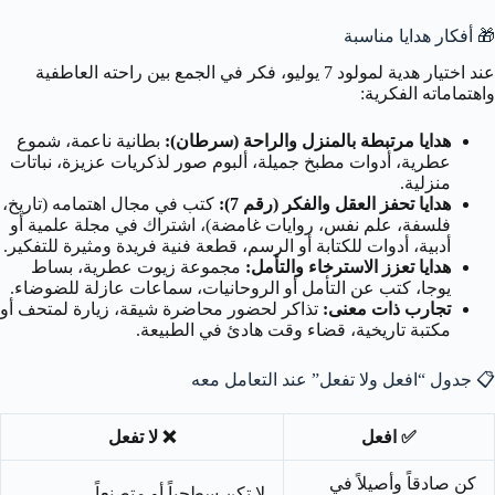
🎁
أفكار هدايا مناسبة
عند اختيار هدية لمولود 7 يوليو، فكر في الجمع بين راحته العاطفية
واهتماماته الفكرية:
هدايا مرتبطة بالمنزل والراحة (سرطان):
بطانية ناعمة، شموع
عطرية، أدوات مطبخ جميلة، ألبوم صور لذكريات عزيزة، نباتات
منزلية.
هدايا تحفز العقل والفكر (رقم 7):
كتب في مجال اهتمامه (تاريخ،
فلسفة، علم نفس، روايات غامضة)، اشتراك في مجلة علمية أو
أدبية، أدوات للكتابة أو الرسم، قطعة فنية فريدة ومثيرة للتفكير.
هدايا تعزز الاسترخاء والتأمل:
مجموعة زيوت عطرية، بساط
يوجا، كتب عن التأمل أو الروحانيات، سماعات عازلة للضوضاء.
تجارب ذات معنى:
تذاكر لحضور محاضرة شيقة، زيارة لمتحف أو
مكتبة تاريخية، قضاء وقت هادئ في الطبيعة.
📋
جدول “افعل ولا تفعل” عند التعامل معه
✅ افعل
❌ لا تفعل
كن صادقاً وأصيلاً في
لا تكن سطحياً أو متصنعاً.