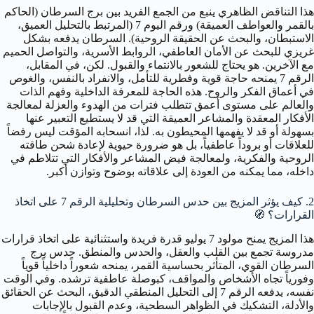
هذا التناقض الظاهري ينبع من الجمع الفريد بين برج السرطان (الحاكم
بالقمر والعواطف العميقة) ورقم اليوم 7 (المرتبط بالتحليل العميق،
الاستبطان، والبحث عن الحقيقة الروحية). السرطان يدفعه بشكل
غريزي للبحث عن الأمان العاطفي، الروابط الأسرية، والتواصل الحميم
مع الآخرين. هو يحتاج للشعور بالانتماء والقبول. لكن، في المقابل،
الرقم 7 يمنحه حاجة قوية وفطرية للتأمل، والانفراد بالنفس، والغوص
في أعماق الفكر والروح. هذه الحاجة للمعرفة الداخلية وفهم الذات
والعالم على مستوى أعمق تتطلب فترات من الهدوء والعزلة لمعالجة
الأفكار المعقدة والمشاعر العميقة التي قد لا يستطيع التعبير عنها
بسهولة أو قد لا يفهمها المحيطون به. لذا، انسحابه المؤقت ليس رفضاً
للعلاقات أو بروداً عاطفياً، بل هو ضرورة حيوية لإعادة شحن طاقته
الروحية والفكرية، ولمعالجة فيض المشاعر والأفكار التي تتلاطم في
داخله، مما يمكنه من العودة إلى علاقاته بوضوح وتوازن أكبر.
2. كيف يؤثر المزيج بين حدس السرطان وتحليلية الرقم 7 على اتخاذ
القرارات؟
🧭
هذا المزيج يمنح مولود 7 يوليو قدرة فريدة واستثنائية على اتخاذ قرارات
مدروسة تجمع بين القلب والعقل، والحدس والمنطق. حدس برج
السرطان القوي، المتأثر بحساسية القمر، يمنحه شعوراً داخلياً قوياً
وفورياً تجاه الأشخاص والمواقف، كبوصلة عاطفية ترشده. وفي الوقت
نفسه، يدفعه الرقم 7 إلى التحليل المنطقي الدقيق، البحث عن الحقائق
والأدلة، التشكيك في الظواهر السطحية، وعدم القبول بالإجابات