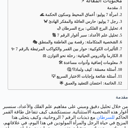
محتويات المقالة ⚡
مقدمة
امرأة 7 يوليو: أعماق المحيط وسكون الحكمة 🌊
رجل 7 يوليو: حارس العائلة والمفكر الهادئ 🦀
تحليل البرج الفلكي: برج السرطان 🌙
تحليل علم الأعداد: سبر أغوار الرقم 7 🔢
الشخصية المتكاملة: رقصة بين العاطفة والمنطق 🎭
التأثيرات الكوكبية: حوار بين القمر والكواكب المرتبطة بالرقم 7 ✨
الكارما والدروس الحياتية: رحلة نحو التوازن ⚖️
معلومات إضافية وأدوات مساعدة 🛠️
أسئلة معمقة: كيف ولماذا؟ 🤔
أسئلة شائعة وإجابات الاختبار السريع 💡
الخاتمة: احتضان التعقيد والعمق 🌟
مقدمة
من خلال تحليل دقيق ومبني على مفاهيم علم الفلك والأعداد، سنسبر
أغوار هذه الشخصية الاستثنائية. سنستكشف كيف تتفاعل طاقة القمر
الحاكم
للسرطان
مع ذبذبات الرقم 7 الروحانية، وكيف يتجلى هذا
المزيج في حياة الرجل والمرأة المولودين في هذا اليوم، في علاقاتهم،