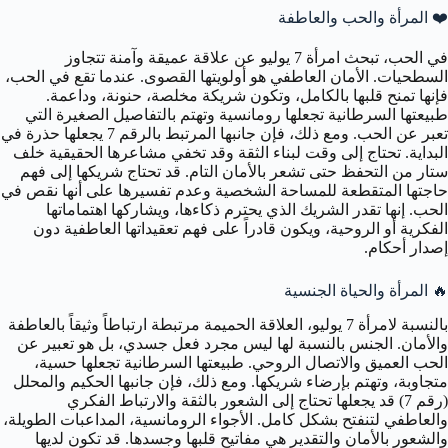
❤️
المرأة والحب والعاطفة
في الحب، تبحث امرأة 7 يوليو عن علاقة عميقة وآمنة تتجاوز
السطحيات. الأمان العاطفي هو أولويتها القصوى. عندما تقع في الحب،
فإنها تمنح قلبها بالكامل، وتكون شريكة مخلصة، حنونة، وداعمة.
طبيعتها السرطانية تجعلها رومانسية وتهتم بالتفاصيل الصغيرة التي
تعبر عن الحب. ومع ذلك، فإن جانبها المرتبط بالرقم 7 يجعلها حذرة في
البداية. تحتاج إلى وقت لبناء الثقة وقد تخفي مشاعرها الحقيقية خلف
ستار من التحفظ حتى تشعر بالأمان التام. قد تحتاج شريكها إلى فهم
حاجتها المتقطعة للمساحة الشخصية وعدم تفسيرها على أنها نقص في
الحب. إنها تقدر الشريك الذي يحترم ذكاءها، ويشاركها اهتماماتها
الفكرية أو الروحية، ويكون قادراً على فهم تعقيداتها العاطفية دون
إصدار أحكام.
🔥
المرأة والحياة الجنسية
بالنسبة لامرأة 7 يوليو، العلاقة الحميمة مرتبطة ارتباطاً وثيقاً بالعاطفة
والأمان. الجنس بالنسبة لها ليس مجرد فعل جسدي، بل هو تعبير عن
الحب العميق والاتصال الروحي. طبيعتها السرطانية تجعلها حسية،
متجاوبة، وتهتم بإرضاء شريكها. ومع ذلك، فإن جانبها الحكيم والمحلل
(رقم 7) قد يجعلها تحتاج إلى الشعور بالثقة والارتباط الفكري
والعاطفي لتنفتح بشكل كامل. الأجواء الرومانسية، المداعبات الطويلة،
والشعور بالأمان والتقدير هي مفاتيح قلبها وجسدها. قد تكون لديها