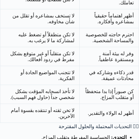
تعاملك.
أظهر اهتماماً حقيقياً
لا تستخف بمشاعره أو تقلل من
بمشاعره وأفكاره.
شأن مخاوفه.
احترم حاجته للخصوصية
لا تكن متطفلاً أو تضغط عليه
والمساحة الشخصية.
لمشاركة ما لا يرغب به.
وفر له بيئة آمنة
لا تكن متقلباً أو غير متوقع بشكل
ومستقرة عاطفياً.
مفرط في ردود أفعالك.
قدر ذكاءه وشاركه في
لا تتجنب المواضيع الجادة أو
محادثات عميقة.
الفكرية.
كن صبوراً إذا بدا متحفظاً
لا تأخذ انسحابه المؤقت بشكل
أو متقلب المزاج.
شخصي جداً (حاول فهم السبب).
لا تخن ثقته أو تنتقده بقسوة أمام
أظهر له الولاء والتقدير.
الآخرين.
🧗‍♀️
التحديات المحتملة والحلول المقترحة
التحدي:
الحساسية المفرطة وتقلب المزاج.