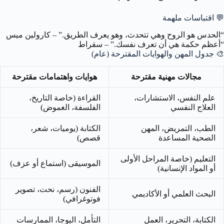
💬
اقتباسات ملهمة
“الحدس هو الروح وهي تتحدث، وهو يعرف الطريق.” – كارولين ميس
“أعظم حكمة هي أن تعرف نفسك.” – سقراط
🎨
جدول المهن والهوايات المقترحة (عام)
مجالات مهنية مقترحة
هوايات واهتمامات مقترحة
علم النفس، الاستشارات،
القراءة (خاصة التاريخ،
العلاج النفسي
الفلسفة، الغموض)
الطب، التمريض، المهن
الكتابة (يوميات، شعر،
الصحية المساعدة
قصص)
التعليم (خاصة المراحل الأولى
الموسيقى (استماع أو عزف)
أو المواد الإنسانية)
الفنون (رسم، نحت، تصوير
البحث العلمي أو الأكاديمي
فوتوغرافي)
الكتابة، التحرير، العمل
التأمل، اليوجا، الممارسات