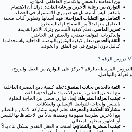
بين التعاطف الصحي والاندماج العاطفي المؤذي.
التوازن بين رعاية الآخرين ورعاية الذات:
إدراك أن الاهتمام
بالنفس ليس أنانية، بل هو ضروري للاستمرار في العطاء.
التعامل مع التقلبات المزاجية:
فهم أسبابها وتطوير آليات صحية
للتعامل معها بدلاً من السماح لها بالسيطرة.
تحرير الماضي:
تعلم كيفية التسامح وترك الآلام القديمة
والذكريات المؤلمة تمضي، والعيش في الحاضر.
الثقة بالحدس:
تعلم كيفية الوثوق بالبوصلة الداخلية واستخدامها
كدليل دون الوقوع في فخ القلق أو الخوف.
💡
دروس الرقم 7
الدروس المرتبطة بالرقم 7 تركز على التوازن بين العقل والروح،
والعزلة والتواصل:
الثقة بالحدس بجانب المنطق:
تعلم كيفية دمج البصيرة الداخلية
مع التحليل العقلي، وعدم الاعتماد على أحدهما فقط.
تجنب العزلة المفرطة:
إيجاد توازن صحي بين الحاجة للخلوة
بالنفس والحاجة للتواصل الإنساني والعلاقات.
مشاركة الحكمة والمعرفة:
تعلم كيفية مشاركة الأفكار والبصائر
مع الآخرين بطريقة مفهومة ومفيدة، بدلاً من الاحتفاظ بها للنفس
أو الظهور بمظهر المتعالي.
تجنب السخرية والتشاؤم:
استخدام العقل النقدي بشكل بناء بدلاً
من السماح له بالتحول إلى سلبية أو عدم ثقة مفرطة.