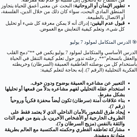
تطوير الإيمان أو الروحانية:
البحث عن معنى أعمق للحياة يتجاوز
المنطق المادي البحت، سواء كان ذلك من خلال الدين، الفلسفة،
أو الاتصال بالطبيعة.
قبول عدم اليقين:
إدراك أنه لا يمكن معرفة كل شيء أو تحليل
كل شيء، وتعلم كيفية التعايش مع الغموض.
🎯
الدرس المتكامل لمولود 7 يوليو
الدرس الأساسي والمتكامل لمولود 7 يوليو يكمن في **”دمج القلب
والعقل بانسجام”**. رحلته تدور حول تعلم كيفية التنقل في الحياة
باستخدام كل من بوصلته العاطفية العميقة (السرطان) وخريطته
الفكرية التحليلية (الرقم 7). إنه بحاجة لتعلم كيفية:
التعبير عن مشاعره العميقة بوضوح ودون خوف.
استخدام عقله التحليلي لفهم مشاعره بدلاً من قمعها أو تحليلها
بشكل مفرط.
بناء علاقات آمنة (سرطان) تكون أيضاً محفزة فكرياً وروحياً
(رقم 7).
إيجاد طرق للشعور بالأمان الداخلي الذي لا يعتمد فقط على
الظروف الخارجية أو الأشخاص الآخرين، بل ينبع من فهم الذات
والثقة بالنفس (مزيج السرطان و7).
مشاركة تعاطفه الفطري وحكمته المكتسبة مع العالم بطريقة
متوازنة ومفيدة.