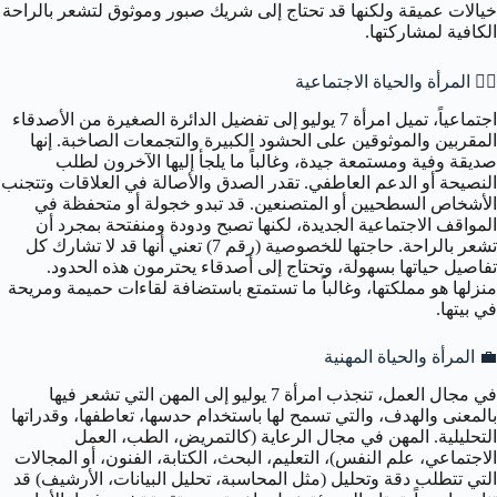
خيالات عميقة ولكنها قد تحتاج إلى شريك صبور وموثوق لتشعر بالراحة
الكافية لمشاركتها.
👯‍♀️
المرأة والحياة الاجتماعية
اجتماعياً، تميل امرأة 7 يوليو إلى تفضيل الدائرة الصغيرة من الأصدقاء
المقربين والموثوقين على الحشود الكبيرة والتجمعات الصاخبة. إنها
صديقة وفية ومستمعة جيدة، وغالباً ما يلجأ إليها الآخرون لطلب
النصيحة أو الدعم العاطفي. تقدر الصدق والأصالة في العلاقات وتتجنب
الأشخاص السطحيين أو المتصنعين. قد تبدو خجولة أو متحفظة في
المواقف الاجتماعية الجديدة، لكنها تصبح ودودة ومنفتحة بمجرد أن
تشعر بالراحة. حاجتها للخصوصية (رقم 7) تعني أنها قد لا تشارك كل
تفاصيل حياتها بسهولة، وتحتاج إلى أصدقاء يحترمون هذه الحدود.
منزلها هو مملكتها، وغالباً ما تستمتع باستضافة لقاءات حميمة ومريحة
في بيتها.
💼
المرأة والحياة المهنية
في مجال العمل، تنجذب امرأة 7 يوليو إلى المهن التي تشعر فيها
بالمعنى والهدف، والتي تسمح لها باستخدام حدسها، تعاطفها، وقدراتها
التحليلية. المهن في مجال الرعاية (كالتمريض، الطب، العمل
الاجتماعي، علم النفس)، التعليم، البحث، الكتابة، الفنون، أو المجالات
التي تتطلب دقة وتحليل (مثل المحاسبة، تحليل البيانات، الأرشيف) قد