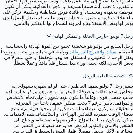
تناسبها جيداً. تحتاج إلى بيئة عمل داعمة ومستقرة تشعر فيها بالأمان
والتقدير. لا تحب المنافسة الشديدة أو الأجواء العدائية. يمكن أن تكون
موظفة مجتهدة ومخلصة، أو قائدة فريق متعاطفة وحكيمة، تركز على
بناء علاقات قوية وتحقيق نتائج ذات جودة عالية. قد تفضل العمل الذي
يوفر لها بعض الاستقلالية والمرونة للسماح لها بالتفكير والتأمل.
رجل 7 يوليو: حارس العائلة والمفكر الهادئ
🦀
رجل السابع من يوليو هو شخصية تجمع بين القوة الهادئة والحساسية
العميقة.
يمتلك ولاء برج السرطان
ورغبته في حماية من يحب، ممزوجاً
بعقل الرقم 7 التحليلي والمستقل. قد يبدو متحفظاً أو حتى منعزلاً في
بعض الأحيان، لكنه يخفي وراء هذا الستار قلباً دافئاً وعقلاً نشطاً.
♋️
الشخصية العامة للرجل
يتميز رجل 7 يوليو بعمقه العاطفي، حتى لو لم يظهره بسهولة. إنه
مخلص بشدة لعائلته وأصدقائه المقربين، ويعتبرهم مركز عالمه. لديه
جانب حدسي قوي، وغالباً ما يكون لديه شعور داخلي تجاه الأشخاص
والمواقف. تأثير الرقم 7 يجعله مفكراً عميقاً، باحثاً عن المعرفة
والحقيقة. قد يكون لديه اهتمامات فكرية أو روحية قوية، ويستمتع
بقضاء الوقت بمفرده للتفكير، القراءة، أو استكشاف هذه الاهتمامات.
يمكن أن يكون متقلب المزاج، يتأثر بسهولة بمحيطه، ويحتاج إلى
الشعور بالأمان والتقدير ليزدهر. قد يواجه صعوبة في التعبير عن
مشاعره الأكثر ضعفاً، مفضلاً إظهار القوة والسيطرة. للمزيد من