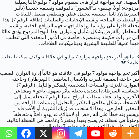
السهلة. عند مواجهة قرار هام، سيقوم مولود 7 يوليو غالباً بعملية
مزدوجة: أولاً، سيقوم بـ”الشعور” بالموقف وتقييمه حدسياً (تأثير
السرطان). ثانياً، سيتبعه بتحليل عقلي ومنطقي مفصل للبيانات
والمعطيات المتاحة، وتقييم الإيجابيات والسلبيات (طاقة الرقم 7). هذا
يجعله قادراً على رؤية ما وراء الواجهة، فهم الدوافع الخفية، وتقييم
المخاطر والفرص بشكل شامل ومتوازن. هذا النهج المزدوج يؤدي غالبًا
إلى قرارات حكيمة ومتبصرة، خاصة في الأمور المعقدة التي تتطلب
فهماً عميقاً للطبيعة البشرية وديناميكيات العلاقات.
3. ما هو أكبر تحدٍ يواجهه مولود 7 يوليو في علاقاته وكيف يمكنه التغلب
عليه؟
💔
أكبر تحدٍ يواجهه مولود 7 يوليو في علاقاته هو غالباً إدارة التوازن الصعب
بين حاجته العميقة للقرب والاتصال العاطفي (السرطان) وحاجته
الموازية للعزلة والمساحة الشخصية للتفكير والتأمل (الرقم 7).
حساسية السرطان الشديدة تجعله يتأثر بسهولة بأجواء ومشاعر
الآخرين، وقد تجعله متقلب المزاج. بينما الرقم 7 يجعله يميل إلى
الانسحاب بشكل مفاجئ للتفكير والتحليل أو ببساطة للراحة من
التحفيز الخارجي، وهذا الانسحاب قد يُربك الشريك أو الأصدقاء
ويفسرونه خطأً على أنه رفض أو لامبالاة. قد يبدو دافئاً ومتعاطفاً
وحنوناً في لحظة، ثم يصبح بعيداً ومنعزلاً وغامضاً في اللحظة التالية.
للتغلب على هذا التحدي، يحتاج مولود 7 يوليو إلى: