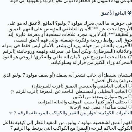
الوعي بهذه الميول هو الخطوة الأولى نحو إدارتها وتحويلها إلى قوة.
💖
الدافع الأعمق
في جوهره، ما الذي يحرك مولود 7 يوليو؟ الدافع الأعمق له هو على
الأرجح البحث عن **”الأمان العاطفي المؤسس على الفهم العميق
والحقيقة”**. إنه لا يريد مجرد علاقات سطحية أو معرفة عابرة. إنه
يتوق إلى روابط روحية وفكرية حقيقية، وإلى فهم أعمق لنفسه،
للآخرين، وللعالم من حوله. يريد أن يشعر بالأمان ليس فقط في منزله
وعلاقاته (السرطان)، ولكن أيضاً في معرفته وفهمه وروحانيته (الرقم
7). هذا البحث المزدوج عن الأمان العاطفي والفكري/الروحي هو القوة
المحركة وراء الكثير من قراراته وسلوكياته.
استبيان بسيط: أي جانب تشعر أنه يصفك (أو يصف مولود 7 يوليو الذي
تعرفه) بشكل أفضل؟
الجانب العاطفي والحدسي العميق (أقرب للسرطان)
الجانب التحليلي والمستبطن الباحث عن المعرفة (أقرب للرقم 7)
مزيج متوازن ومعقد من الاثنين
يختلف الأمر كثيراً حسب الموقف والحالة المزاجية
لست متأكداً / أفضل عدم الإجابة
التأثيرات الكوكبية: حوار بين القمر والكواكب المرتبطة بالرقم 7
✨
لفهم أعمق لشخصية مولود 7 يوليو، من المفيد النظر إلى كيفية تفاعل
الكوكب الحاكم لبرجه (القمر) مع الكواكب التي يرتبط بها الرقم 7