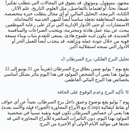
مجتهد، مسؤول، وموثوق. قد يتفوق في المجالات التي تتطلب تفكيراً
عميقاً، بحثاً، أو اهتماماً بالتفاصيل، مثل العلوم، التاريخ، علم الآثار،
الكتابة، البرمجة، التحليل المالي، أو أي مجال يتطلب خبرة متخصصة.
طبيعته المتعاطفة تجعله مناسباً أيضاً للمهن الخدمية كالمحاماة،
الاستشارات، أو حتى الأدوار الإدارية التي تركز على رعاية الموظفين.
يبحث عن بيئة عمل هادئة ومحترمة، ويتجنب الصراعات والمنافسة
الشديدة. قد يكون لديه طموح هادئ، يسعى للتقدم بثبات وبناء سمعة
قوية من خلال جودة عمله ونزاهته. قد ينجذب أيضاً للعمل الحر أو
الأدوار التي تمنحه استقلالية أكبر.
تحليل البرج الفلكي: برج السرطان
🌙
يقع يوم 7 يوليو ضمن نطاق برج السرطان (تقريباً من 21 يونيو إلى 22
يوليو). هذا يعني أن الشخص المولود في هذا اليوم يتأثر بشكل أساسي
بخصائص هذا البرج المائي العاطفي.
♋️
تأكيد البرج وعدم الوقوع على الحافة
يوم 7 يوليو يقع بوضوح وعمق داخل برج السرطان، بعيداً عن أي حواف
أو نقاط انتقالية (Cusp) مع الأبراج المجاورة (الجوزاء قبله والأسد بعده).
هذا يعني أن خصائص السرطان تكون قوية ونقية نسبياً في شخصية
المولود بهذا اليوم، دون التأثيرات المباشرة للأبراج المجاورة التي قد
نجدها في مواليد الأيام الأولى أو الأخيرة من البرج.