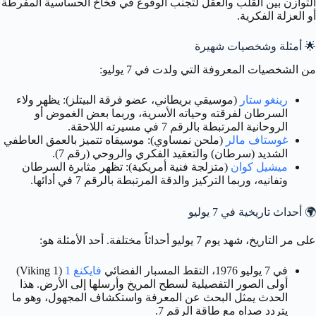
التوازن بين القلب والعقل لتجنب الوقوع في فخاخ الحساسية المفرطة
أو العزلة الفكرية.
🌟
أمثلة وشخصيات شهيرة
من الشخصيات المعروفة التي ولدت في 7 يوليو:
رينغو ستار
(موسيقي بريطاني، عضو فرقة البيتلز): يظهر ولاء
السرطان لفرقته وحياته الأسرية، وربما بعض الغموض أو
الروحانية المرتبطة بالرقم 7 في مسيرته اللاحقة.
غوستاف مالر
(ملحن نمساوي): موسيقاه تتميز بالعمق العاطفي
الشديد (سرطان) والتعقيد الفكري والروحي (رقم 7).
ميشيل كوان
(متزلجة فنية أمريكية): تظهر مثابرة السرطان
وتفانيه، وربما التركيز والدقة المرتبطة بالرقم 7 في أدائها.
🌍
أحداث تاريخية في 7 يوليو
على مر التاريخ، شهد يوم 7 يوليو أحداثاً مختلفة. أحد الأمثلة هو:
في 7 يوليو 1976، التقط المسبار الفضائي
فايكنغ 1
(Viking 1)
أولى الصور التفصيلية لسطح المريخ وأرسلها إلى الأرض. هذا
الحدث يمثل البحث عن المعرفة واستكشاف المجهول، وهو ما
يتردد صداه مع طاقة الرقم 7.