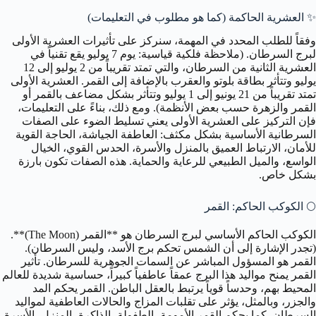
✨
العشرية الحاكمة (كما هو مطلوب في التعليمات)
وفقاً للطلب المحدد في المهمة، سنركز على تأثيرات العشرية الأولى
لبرج السرطان. (ملاحظة فلكية قياسية: يوم 7 يوليو يقع تقنياً في
العشرية الثانية من السرطان، والتي تمتد تقريباً من 2 يوليو إلى 12
يوليو وتتأثر بطاقة بلوتو والعقرب بالإضافة إلى القمر. العشرية الأولى
تمتد تقريباً من 21 يونيو إلى 1 يوليو وتتأثر بشكل مضاعف بالقمر أو
القمر والزهرة حسب بعض الأنظمة). ومع ذلك، بناءً على التعليمات،
فإن التركيز على العشرية الأولى يعني تسليط الضوء على الصفات
السرطانية الأساسية بشكل مكثف: العاطفة الجياشة، الحاجة القوية
للأمان، الارتباط العميق بالمنزل والأسرة، الحدس القوي، الخيال
الواسع، والميل الطبيعي للرعاية والحماية. هذه الصفات تكون بارزة
بشكل خاص.
🌕
الكوكب الحاكم: القمر
الكوكب الحاكم الأساسي لبرج السرطان هو **القمر (The Moon)**.
(تجدر الإشارة إلى أن الشمس تحكم برج الأسد، وليس السرطان).
القمر هو المسؤول المباشر عن السمات الجوهرية للسرطان. تأثير
القمر يمنح مواليد هذا البرج عمقاً عاطفياً كبيراً، حساسية شديدة للعالم
المحيط بهم، وحدساً قوياً يرتبط بالعقل الباطن. القمر يحكم المد
والجزر، وبالمثل، يؤثر على تقلبات المزاج والحالات العاطفية لمواليد
السرطان. كما يحكم القمر الأمومة، الطفولة، الذاكرة، المنزل، الأسرة،