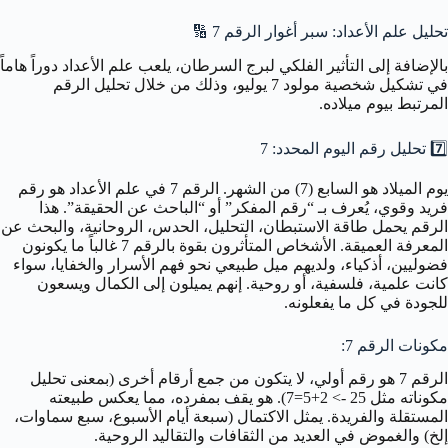
تحليل علم الأعداد: سبر أغوار الرقم 7
🔢
بالإضافة إلى التأثير الفلكي لبرج السرطان، يلعب علم الأعداد دوراً هاماً
في تشكيل شخصية مولود 7 يوليو، وذلك من خلال تحليل الرقم
المرتبط بيوم ميلاده.
7️⃣
تحليل رقم اليوم المحدد: 7
يوم الميلاد هو السابع (7) من الشهر. الرقم 7 في علم الأعداد هو رقم
فريد وقوي، يُعرف بـ “رقم المفكر” أو “الباحث عن الحقيقة”. هذا
الرقم يحمل طاقة الاستبطان، التحليل، الحدس، الروحانية، والبحث عن
المعرفة العميقة. الأشخاص المتأثرون بقوة بالرقم 7 غالباً ما يكونون
فضوليين، أذكياء، ولديهم ميل طبيعي نحو فهم الأسرار والخفايا، سواء
كانت علمية، فلسفية، أو روحية. إنهم يميلون إلى الكمال ويسعون
للجودة في كل ما يفعلونه.
مكونات الرقم 7:
الرقم 7 هو رقم أولي، لا يتكون من جمع أرقام أخرى (بمعنى تحليل
مكوناته مثل 25 -> 2+5=7). هو يقف بمفرده، مما يعكس طبيعته
المستقلة والفريدة. يمثل الاكتمال (سبعة أيام الأسبوع، سبع سماوات،
إلخ) والغموض في العديد من الثقافات والتقاليد الروحية.