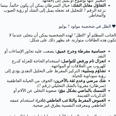
التعبير عنها بوضوح أو يميل إلى إخفائها.
التفاؤل مقابل الشك:
خيال السرطان يمكن أن يكون حالماً، بينما
نزعة الرقم 7 للتحليل قد تجعله يميل إلى الشك أو رؤية العيوب
والمخاطر.
🖤
الظل في شخصية مولود 7 يوليو
الجانب المظلم أو “الظل” لهذه الشخصية يمكن أن يتجلى عندما لا
تكون هذه الطاقات متوازنة. قد يظهر ذلك على شكل:
حساسية مفرطة وجرح عميق:
يصعب عليه تجاوز الإساءات أو
النقد.
انعزال تام ورفض للتواصل:
استخدام الحاجة للعزلة كدرع
للهروب من العلاقات أو المواجهة.
تشاؤم وسلبية:
التركيز المفرط على التحليل النقدي يؤدي إلى
رؤية سوداوية للحياة.
شك مرضي وعدم ثقة بالآخرين:
الخوف من الخيانة العاطفية
(سرطان) مقروناً بالشك التحليلي (رقم 7).
التمسك بالماضي بشكل مؤذٍ:
صعوبة التخلي عن الآلام أو
الذكريات القديمة.
الغموض المفرط والتلاعب العاطفي (نادر):
استخدام عمقه
العاطفي ومعرفته النفسية بطرق غير صحية.