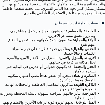
والحاجة الغريزية للشعور بالأمان والانتماء. شخصية مولود 7 يوليو
تتشكل بشكل كبير تحت هذا التأثير القمري، مما يجعله شخصاً عاطفياً،
مرتبطاً بجذوره، وباحثاً عن الاستقرار العاطفي والمادي.
🌟
الصفات العامة لبرج السرطان
العاطفة والحساسية:
يعيشون الحياة من خلال مشاعرهم،
ويتأثرون بعمق بمشاعر الآخرين.
الولاء والحماية:
مخلصون بشدة لأحبائهم ومستعدون للدفاع
عنهم بقوة.
الحدس والخيال:
يمتلكون قدرة فطرية على فهم ما وراء
الكلمات وخيالاً خصباً.
الارتباط بالمنزل والأسرة:
المنزل هو ملاذهم الآمن، والأسرة
تحتل مكانة مركزية في حياتهم.
الحذر والتحفظ:
قد يكونون خجولين أو حذرين في البداية حتى
يشعروا بالأمان.
المثابرة والعناد:
بمجرد أن يضعوا هدفاً نصب أعينهم، يمكنهم
التمسك به بمثابرة كبيرة.
الذاكرة القوية:
يتذكرون التفاصيل العاطفية واللحظات الهامة
(الجيدة والسيئة) بوضوح.
المزاجية:
تتأثر حالتهم المزاجية بسهولة بالبيئة المحيطة وبدورات
القمر الداخلية.
الميل للرعاية:
لديهم غريزة قوية لرعاية الآخرين والاهتمام بهم.