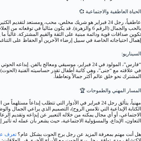
الحياة العاطفية والاجتماعية
💞
عاطفياً، رجل 24 فبراير هو شريك مخلص، محب، ومستعد لتق
بالحب والجمال (الرقم 6 والزهرة). قد يكون مثالياً في
إهمال احتياجاته الخاصة في سبيل إرضاء الآخرين أو الحفاظ على التناغم
السيناريو:
المشترك نحو خلق عالم أكثر جمالاً وتعاطفاً.
المسار المهني والطموحات
🏆
الكتابة الإبداعية التي تلامس الروح)، التصميم الذي يراعي الجمال والو
الاجتماعي، أو أي مجال يمكنه من خلاله التعبير عن إبداعه وتقديم الرعاي
التعاون، الإبداع، والمسؤولية الاجتماعية، حيث يشعر بأن عمله له تأثير إ
هل أنت مهتم بمعرفة المزيد عن رجل برج الحوت بشكل عام؟
تعرف عل
لاكتشاف مدى توافق رجل برج الحوت مع الأبراج الأخرى في العلاقات:
ا