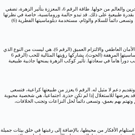
امرأة 24 فبراير هي مزيج ساحر من رقة الحوت ودفء الرقم 6. كحوت، تمتلك خيالاً واسعاً، تعاطفاً لا حدود له، وحدساً قوياً يرشدها في فهم الآخرين والعالم من حولها. طاقة الرقم 6، المعززة بتأثير الزهرة، تضفي
 بقدرة طبيعية على ذلك. قد تبدو حالمة ورومانسية، خاصة في نظرتها
للعلاقات (تأثير الحوت والزهرة)، ولكنها أيضاً تتحمل مسؤولياتها بجدية، خاصة تجاه عائلتها وأحبائها (الرقم 6). تقدر العلاقات العميقة والمستقرة، وتسعى دائماً للسلام والوئام، مستخدمة دبلوماسيتها الفطرية (6)
في حياتها الجنسية، تبحث امرأة 24 فبراير عن اندماج يتجاوز الجسد، حيث تمتزج الرومانسية الحالمة والاتصال الروحي (الحوت) مع الحاجة إلى الأمان العاطفي والالتزام العميق (الرقم 6). هي ليست من النوع الذي
يفضل العلاقات العابرة، بل تسعى إلى شراكة مبنية على الحب الصادق، الثقة المتبادلة، والانسجام الروحي والجسدي. تحتاج إلى شريك يقدر حساسيتها المرهفة (الحوت)، يشاركها رؤيتها المثالية للحب (الرقم 6
 دوراً هاماً في سعادتها. تأثير كوكب الزهرة يمنحها جاذبية طبيعية
عاطفياً، امرأة 24 فبراير مخلصة للغاية، محبة، ومستعدة للتضحية من أجل سعادة من تحب. كحوت، هي قادرة على فهم مشاعر الآخرين بعمق وتقديم دعم لا مثيل له. الرقم 6 يعزز من طبيعتها كراعية، فتسعى
منزل دافئ ومريح، مليء بالحب والجمال. قد تجد صعوبة في وضع الحدود أحياناً، حيث أن تعاطفها الحوتي ورغبتها في إرضاء الآخرين (6) قد يعرضها للاستغلال إذا لم تكن حذرة. اجتماعياً، هي شخصية محبوبة
م وتهتم بهم بعمق، وتسعى دائماً لحل النزاعات وتجنب الخلافات،
لي ومعلمة فنون للأطفال. إحساسها الفني العميق (الحوت والرقم 6) وقدرتها الحوتية على استلهام الأفكار من محيطها، بالإضافة إلى رغبتها في خلق بيئات جميلة