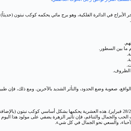
يوم الرابع والعشرين من فبراير ينتمي إلى برج الحوت (Pisces)، آخر الأبراج في الدائرة الفلكية، وهو برج م
هم.
ما بين السطور.
ة.
ة.
ت.
 الظروف.
قع، صعوبة وضع الحدود، والتأثر الشديد بالآخرين. ومع ذلك، فإن طبيعت
4=6)، والرقم 6 يرتبط تقليدياً بكوكب الزهرة (Venus)، كوكب الحب والجمال والتناغم، فإن تأثير الزه
الأحباء، والسعي نحو الجمال في كل شيء.