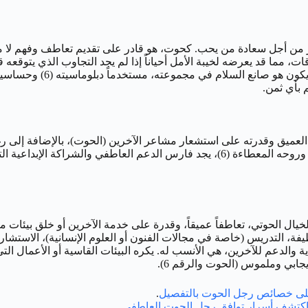
ديم الكثير من أجل سعادة من يحب. كحوت، هو قادر على تقديم تعاطف وفهم ل
 توقعاته من العلاقات، مما قد يعرضه لخيبة الأمل أحياناً إذا لم يجد التجاوب الذي
تكوين صداقات قوية ودائمة م
 بأي ثمن.
في علاقته مع “جنى”، وهي كاتبة أطفال تقدر حساسيته الفنية (الحوت) وروحه المعطاءة (6)
ظيفة، التدريس (خاصة في مجالات الفنون أو العلوم الإنسانية)، الاستشار
ة والدعم للآخرين، هي الأنسب له. يكره البيئات القاسية أو الأعمال التي
يجابي وملموس (الحوت والرقم 6).
ى خصائص رجل الحوت بالتفصيل
.
كتشف أسرار توافق رجل الحوت العاطفي
.