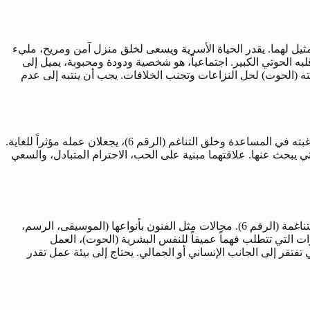
ا مثيل لهما. يقدر الحياة الأسرية ويسعى لخلق منزل آمن ومريح، مليء
 يتوقعه قلبه الحوتي الكبير. اجتماعياً، هو شخصية ودودة ومحبوبة، يميل إلى
بنية على الثقة والقيم المشتركة. غالباً ما يكون هو صانع السلام في مجموعته، مستخدماً دبلوماسيته (6) وحساسيته (الحوت) لحل النزاعات وتجنب الخلافات. يجب أن ينتبه إلى عدم
“فارس”، المولود في 24 فبراير، موسيقي ومعالج بالفن. إبداعه الحوتي العميق وقدرته على استشعار مشاعر الآخرين (الحوت)، بالإضافة إلى رغبته في المساعدة وخلق التناغم (الرقم 6)، يجعلان عمله مؤثراً للغاية.
، يجد فارس الدعم العاطفي والشراكة الإبداعية التي يبحث عنها. علاقتهما مبنية على الحب، الاحترام المتبادل، والسعي
مهنياً، يتألق رجل 24 فبراير في الأدوار التي تتطلب إبداعاً مستلهماً من الخيال الحوتي، تعاطفاً عميقاً، وقدرة على خدمة الآخرين أو خلق بيئات متناغمة (الرقم 6). مجالات مثل الفنون بأنواعها (الموسيقى، الرسم،
ات التي تتطلب فهماً عميقاً للنفس البشرية (الحوت)، العمل
 تفتقر إلى الجانب الإنساني أو الجمالي. يحتاج إلى بيئة عمل تقدر