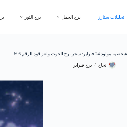
لتجاوز
لى
لمحتوى
تحليلات ستارز
برج الحمل
برج الثور
بر
شخصية مولود 24 فبراير: سحر برج الحوت ولغز قوة الرقم 6 ♓️
نجاح
برج فبراير