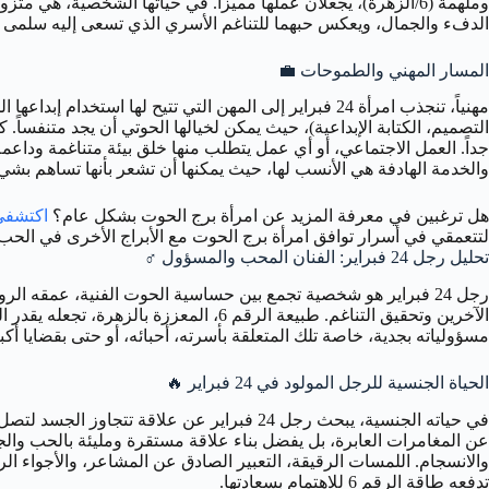
الدفء والجمال، ويعكس حبهما للتناغم الأسري الذي تسعى إليه سلمى ب
المسار المهني والطموحات
💼
التصميم، الكتابة الإبداعية)، حيث يمكن لخيالها الحوتي أن يجد متنفساً. 
جداً. العمل الاجتماعي، أو أي عمل يتطلب منها خلق بيئة متناغمة وداعمة، ي
والخدمة الهادفة هي الأنسب لها، حيث يمكنها أن تشعر بأنها تساهم بشيء 
هل ترغبين في معرفة المزيد عن امرأة برج الحوت بشكل عام؟
اكتشفي
لتتعمقي في أسرار توافق امرأة برج الحوت مع الأبراج الأخرى في الحب
تحليل رجل 24 فبراير: الفنان المحب والمسؤول
♂️
الآخرين وتحقيق التناغم. طبيعة الرقم 6
مسؤولياته بجدية، خاصة تلك المتعلقة بأسرته، أحبائه، أو حتى بقضايا أكبر تلامس قلبه الحوتي الرحيم (الرقم 6). يسعى إلى علاق
الحياة الجنسية للرجل المولود في 24 فبراير
🔥
عن المغامرات العابرة، بل يفضل بناء علاقة مستقرة ومليئة بالحب والجم
والانسجام. اللمسات الرقيقة، التعبير الصادق عن المشاعر، والأجواء ا
تدفعه طاقة الرقم 6 للاهتمام بسعادتها.