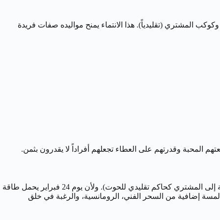
ائي يحكمه كوكب نبتون (حديثاً) وكوكب المشتري (تقليدياً). هذا الانتماء يمنح مواليده صفات فريدة
هم المحبة وقدرتهم على العطاء تجعلهم أفراداً لا يقدرون بثمن.
يقع تاريخ 24 فبراير ضمن العشرية الأولى من برج الحوت (19 فبراير – 28/29 فبراير). هذه العشرية يحكمها بشكل أساسي كوكب نبتون (بالإضافة إلى المشتري كحاكم تقليدي للحوت). ولأن يوم 24 فبراير يحمل طاقة
رة يضفي على مولود هذا اليوم لمسة إضافية من السحر الفني، الرومانسية، والرغبة في خلق