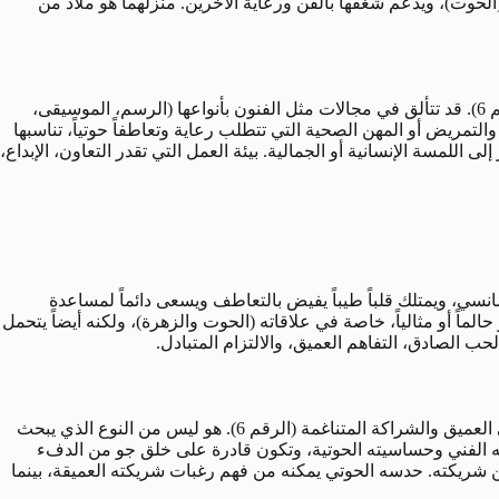
تها الشخصية، هي متزوجة من “كريم”، وهو طبيب يقدر طبيعتها الحنونة (6) وحساسيتها الفنية (الحوت)، ويدعم شغفها بالفن ورعاية الآخرين. منزلهما هو ملاذ من
مهنياً، تنجذب امرأة 24 فبراير إلى المهن التي تتيح لها استخدام إبداعها الحوتي، تعاطفها العميق، ورغبتها في خدمة الآخرين أو خلق الجمال (الرقم 6). قد تتألق في مجالات مثل الفنون بأنواعها (الرسم، الموسيقى،
والتمريض أو المهن الصحية التي تتطلب رعاية وتعاطفاً حوتياً، تناسبها
 اللمسة الإنسانية أو الجمالية. بيئة العمل التي تقدر التعاون، الإبداع،
رقم 6 تجاه من يحب والمجتمع. كحوت، هو مبدع، رومانسي، ويمتلك قلباً طيباً يفيض بالتعاطف ويسعى دائماً لمساعدة
وله. قد يبدو حالماً أو مثالياً، خاصة في علاقاته (الحوت والزهرة)، ولكنه أيضاً يتحمل
في حياته الجنسية، يبحث رجل 24 فبراير عن علاقة تتجاوز الجسد لتصل إلى الروح، حيث يمتزج الشغف الرومانسي (الحوت) بالاتصال العاطفي العميق والشراكة المتناغمة (الرقم 6). هو ليس من النوع الذي يبحث
انبه الفني وحساسيته الحوتية، وتكون قادرة على خلق جو من الدفء
ن شريكته. حدسه الحوتي يمكنه من فهم رغبات شريكته العميقة، بينما