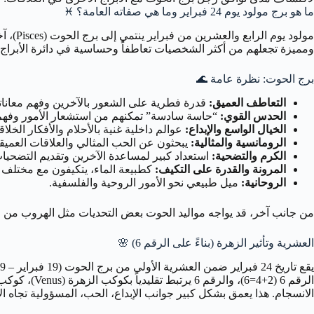
ما هو برج مولود يوم 24 فبراير وما هي صفاته العامة؟
♓
مولود 
ومميزة تجعلهم من أكثر الشخصيات تعاطفاً وحساسية في دائرة الأبراج.
برج الحوت: نظرة عامة
🌊
التعاطف العميق:
قدرة فطرية على الشعور بالآخرين وفهم معانات
الحدس القوي:
“حاسة سادسة” تمكنهم من استشعار الأمور وفهم 
الخيال الواسع والإبداع:
عوالم داخلية غنية بالأحلام والأفكار الخلاق
الرومانسية والمثالية:
يبحثون عن الحب المثالي والعلاقات العميق
الكرم والتضحية:
استعداد كبير لمساعدة الآخرين وتقديم التضحيا
المرونة والقدرة على التكيف:
كطبيعة الماء، يتكيفون مع مختلف
الروحانية:
ميل طبيعي نحو الأمور الروحية والفلسفية.
من جانب آخر، قد يواجه مواليد الحوت بعض التحديات مثل الهروب من الوا
العشرية وتأثير الزهرة (بناءً على الرقم 6)
🌸
الرقم 6 (2+
الانسجام. هذا يعمق بشكل كبير جوانب الإبداع، الحب، المسؤولية تجاه 