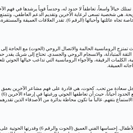
مريحة. هي شخصية تسعى لرعاية الآخرين وتقديم الدعم العاطفي، وتتمتع
 الكلمات الرقيقة، والأجواء الرومانسية التي تداعب خيالها الحوتي تلعب
جاته العميقة.
لخلق 
الاستماع بتفهم. غالباً ما تكون محاطة بدائرة من الأصدقاء الذين تقدره
“سلمى”، المولودة في 24 فبراير، مصممة ديكور داخ