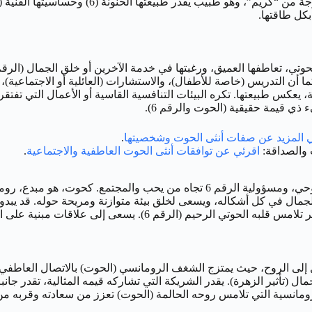
وملهمة (6/الزهرة)، يجعلان عملها مميزاً. في حيا
كل طاقتها.
كما أن التدريس (خاصة للأطفال)، والاستشارات (العائلية أو الاجتماعية)، 
عكس طبيعتها. تكره البيئات التنافسية القاسية أو الأعمال التي تفتقر إلى
ذي قيمة حقيقية (الحوت والرقم 6).
 المزيد عن صفات أنثى الحوت وشخصيتها
.
 والصداقة:
اقرئي عن توافقات أنثى الحوت العاطفية والاجتماعية
.
رجل 24 فبراير هو شخصية تجمع بين حساسية الحوت الفنية، عمقه الروحي، ومسؤولية ال
، المعززة بالزهرة، تجعله يقدر الجمال في كل أشكاله، ويسعى لخلق بيئة متوازنة ومريحة ح
ات مبنية على الحب الصادق، التفاهم العميق، والالتزام المتبادل.
ال (تأثير الزهرة). يقدر الشريكة التي تشاركه قيمه المثالية، تقدر ج
لرومانسية التي تلامس روحه الحالمة (الحوت) تعزز من سعادته وقربه م