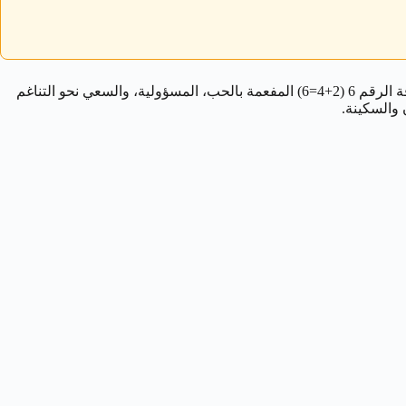
المائي، وبين طاقة الرقم 6 (2+4=6) المفعمة بالحب، المسؤولية، والسعي نحو التناغم
 والسكينة.