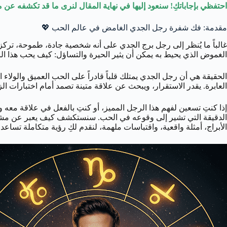
احتفظي بإجاباتكِ! سنعود إليها في نهاية المقال لنرى ما قد تكشفه عن 
مقدمة: فك شفرة رجل الجدي الغامض في عالم الحب 💖
غالباً ما يُنظر إلى رجل برج الجدي على أنه شخصية جادة، طموحة، تركز ب
الغموض الذي يحيط به يمكن أن يثير الحيرة والتساؤل: كيف يحب هذا ا
الحقيقة هي أن رجل الجدي يمتلك قلباً قادراً على الحب العميق والولاء ا
العابرة. يقدر الاستقرار، ويبحث عن علاقة متينة تصمد أمام اختبارات ا
إذا كنتِ تسعين لفهم هذا الرجل المميز، أو كنتِ بالفعل في علاقة مع
الدقيقة التي تشير إلى وقوعه في الحب. سنستكشف كيف يعبر عن مشاعره 
الأبراج، أمثلة واقعية، واقتباسات ملهمة، لنقدم لكِ رؤية متكاملة تسا