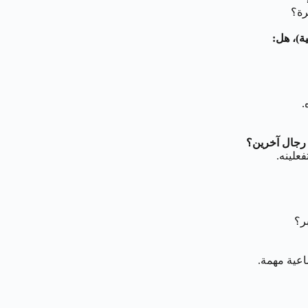
رة؟
ة)، هل:
.
 رجال آخرين؟
تفعلينه.
ر؟
اعية مهمة.