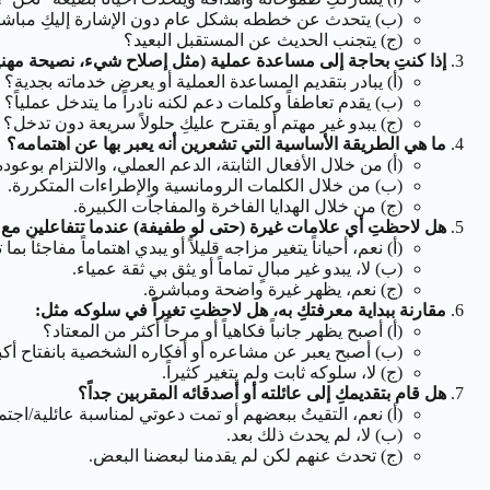
(ب) يتحدث عن خططه بشكل عام دون الإشارة إليكِ مباش
(ج) يتجنب الحديث عن المستقبل البعيد؟
إذا كنتِ بحاجة إلى مساعدة عملية (مثل إصلاح شيء، نصيحة مهني
(أ) يبادر بتقديم المساعدة العملية أو يعرض خدماته بجدية؟
(ب) يقدم تعاطفاً وكلمات دعم لكنه نادراً ما يتدخل عملياً؟
(ج) يبدو غير مهتم أو يقترح عليكِ حلولاً سريعة دون تدخل؟
ما هي الطريقة الأساسية التي تشعرين أنه يعبر بها عن اهتمامه؟
(أ) من خلال الأفعال الثابتة، الدعم العملي، والالتزام بوعوده
(ب) من خلال الكلمات الرومانسية والإطراءات المتكررة.
(ج) من خلال الهدايا الفاخرة والمفاجآت الكبيرة.
هل لاحظتِ أي علامات غيرة (حتى لو طفيفة) عندما تتفاعلين مع
(أ) نعم، أحياناً يتغير مزاجه قليلاً أو يبدي اهتماماً مفاجئاً بما 
(ب) لا، يبدو غير مبالٍ تماماً أو يثق بي ثقة عمياء.
(ج) نعم، يظهر غيرة واضحة ومباشرة.
مقارنة ببداية معرفتكِ به، هل لاحظتِ تغيراً في سلوكه مثل:
(أ) أصبح يظهر جانباً فكاهياً أو مرحاً أكثر من المعتاد؟
(ب) أصبح يعبر عن مشاعره أو أفكاره الشخصية بانفتاح أكب
(ج) لا، سلوكه ثابت ولم يتغير كثيراً.
هل قام بتقديمكِ إلى عائلته أو أصدقائه المقربين جداً؟
(أ) نعم، التقيتُ ببعضهم أو تمت دعوتي لمناسبة عائلية/اجتم
(ب) لا، لم يحدث ذلك بعد.
(ج) تحدث عنهم لكن لم يقدمنا لبعضنا البعض.