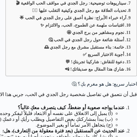
سيناريوهات توضيحية: رجل الجدي في مواقف الحب الواقعية 🎬
تحديات العلاقة مع رجل الجدي وكيفية التغلب عليها 🧗‍♀️
آراء خبراء الأبراج: نظرة أعمق على رجل الجدي في الحب 🌟
اقتباسات ملهمة عن الطموح، الحب، والالتزام ✨
نجوم ومشاهير من برج الجدي 🤩
أسئلة شائعة حول رجل الجدي في الحب 🤔
خاتمة: بناء مستقبل مشرق مع رجل الجدي 🌅
أجوبة الاختبار السريع ✅
دعوة للنقاش: شاركينا تجربتكِ! 💬
شاركِ هذا المقال مع صديقاتكِ! 📲
اختبار سريع: هل هو مغرم بكِ؟ 🤔
قبل أن نتعمق في تفاصيل شخصية رجل الجدي في الحب، جربي هذا الاختبار
عندما يواجه صعوبة أو ضغطاً، كيف يتصرف معكِ غالباً؟
(أ) يميل إلى الانغلاق على نفسه أو الابتعاد قليلاً ليفكر وحده.
(ب) يبدأ بمشاركتكِ بعض التفاصيل ويطلب رأيكِ أو دعمكِ 
(ج) يتجاهل الأمر تماماً أو يغير الموضوع.
عند الحديث عن المستقبل (بعد فترة معقولة من التعارف)، هل:
(أ) يشارككِ طموحاته وأهدافه ويتحدث أحياناً بصيغة “نحن”؟