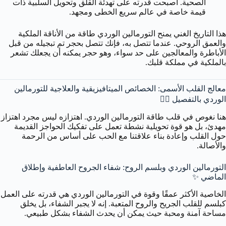
الصحية. أصبحت قدرته على تهدئة القلق وتحويل السلبية ذات
قيمة خاصة في عالم سريع الخطى ومجهد.
هذا التاريخ الغني يمنح التورمالين الوردي طاقة من الأناقة الملكية
والعمق الروحي. عندما تتصل به، فإنك تتصل بحجر تم تبجيله من قبل
الأباطرة والمعالجين على حد سواء، وهو حجر يمكنه أن يجعلك تشعر
بالملكية في مملكة قلبك.
معالج القلب الأسمى: الخصائص الميتافيزيقية والعلاجية للتورمالين
الوردي بالتفصيل 🧘‍♂️
هنا نغوص في قلب طاقة التورمالين الوردي. اهتزازه ليس مجرد اهتزاز
مهدئ، بل هو قوة تحويلية نشطة تعمل على تفكيك الحواجز القديمة
حول القلب وإعادة بناء علاقتنا مع الحب على أساس من الرحمة
والأصالة.
التورمالين الوردي وبلسم الروح: شفاء الجروح العاطفية وإطلاق
الماضي ✨
الخاصية الأكثر عمقًا وقوة في التورمالين الوردي هي قدرته على العمل
كبلسم للقلب الجريح والروح المتعبة. إنه لا يجبر الشفاء، بل يخلق
مساحة آمنة ومحبة حيث يمكن أن يحدث الشفاء بشكل طبيعي.