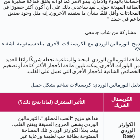
إحساسًا بالهدوء والأمان. يبدو الأمر كما لو أنه يخلق فقاعة صغيرة من
الطاقة المهدئة حولي. لقد ساعدني ذلك على أن أكون أكثر حضورًا في
المحادثات وأقل قلقًا بشأن ما يعتقده الآخرون. إنه مثل وجود صديق
داعم في جيبك.”
– مشاركة من شاب جامعي
دمج التورمالين الوردي مع الكريستالات الأخرى: بناء سيمفونية الشفاء
💡
طاقة التورمالين الوردي المحبة والمتناغمة تجعله شريكًا رائعًا للعديد
من البلورات الأخرى. يمكنه تليين طاقة الأحجار الأكثر كثافة أو تضخيم
الخصائص الشافية للأحجار الأخرى التي تعمل على القلب.
دليل التورمالين الوردي: كريستالات تتناغم بشكل جميل
الكريستال
التأثير المشترك (لماذا ينجح ذلك؟)
الشريك
هذا هو مزيج “الحب المطلق”. التورمالين
الوردي يشفي الجروح العميقة ويفتح القلب،
الكوارتز
بينما يملأ الكوارتز الوردي تلك المساحة
الوردي
(Rose
المفتوحة بطاقة حب لطيفة ورعاية غير