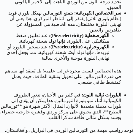
تحديد درجة اللون من الوردي الباهت إلى الأحمر الياقوتي
العميق.
سر الخصائص الكهربائية:
يتمتع التورمالين بهيكل بلوري فريد
(نظام بلوري ثلاثي) يفتقر إلى التناظر المركزي. هذا يعني أن
نهايتي البلورة مختلفتان. هذه الخاصية هي المسؤولة عن
ظاهرتين رائعتين:
الكهرضغطية (Piezoelectricity):
عند تطبيق ضغط
ميكانيكي على البلورة، فإنها تولد شحنة كهربائية.
الكهروحرارية (Pyroelectricity):
عند تسخين البلورة أو
تبريدها، فإنها تولد أيضًا شحنة كهربائية، مما يجعل إحدى
نهايتي البلورة موجبة والأخرى سالبة.
هذه الخصائص ليست مجرد غرائب علمية؛ بل يُعتقد أنها تساهم
في قدرة التورمالين على تحويل وتنقية الطاقة، حيث يعمل
كمنشط طاقي طبيعي.
البلورات ثنائية اللون:
في كثير من الأحيان، تتغير الظروف
الكيميائية أثناء نمو بلورة التورمالين. هذا يمكن أن يؤدي إلى
بلورات مذهلة متعددة الألوان. المثال الأكثر شهرة هو **تورمالين
البطيخ**، الذي يحتوي على مركز وردي وقشرة خارجية خضراء،
يجسد بشكل مثالي طاقة شاكرا القلب.
توجد رواسب مهمة من التورمالين الوردي في البرازيل، وأفغانستان،