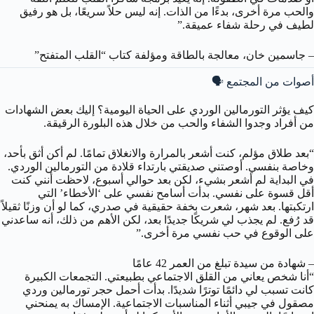
والحب مرة أخرى، بدءًا من الذات. إنه ليس حلاً سريعًا، بل هو رفيق
لطيف في رحلة شفاء عميقة.”
– جاسمين خان، معالجة بالطاقة ومؤلفة كتاب “القلب المتفتح”
أصوات من المجتمع 🗣️
كيف يؤثر التورمالين الوردي على الحياة اليومية؟ إليك بعض الشهادات
من أفراد وجدوا الشفاء والحب من خلال هذه البلورة الرقيقة.
“بعد طلاق مؤلم، كنت أشعر بالمرارة والانغلاق تمامًا. لم أكن أثق بأحد،
وخاصة بنفسي. أوصتني صديقتي بارتداء قلادة من التورمالين الوردي.
في البداية لم أشعر بشيء، لكن بعد حوالي أسبوع، لاحظت أنني كنت
أقل قسوة على نفسي. بدأت أسامح نفسي على ‘الأخطاء’ التي
ارتكبتها. بعد شهر، شعرت بخفة حقيقية في صدري، كما لو أن وزنًا ثقيلاً
قد رُفع. لم يجذب لي شريكًا جديدًا بعد، لكن الأهم من ذلك، أنه ساعدني
على الوقوع في حب نفسي مرة أخرى.”
– شهادة من سيدة تبلغ من العمر 42 عامًا
“أنا شخص يعاني من القلق الاجتماعي بطبيعتي. التجمعات الكبيرة
كانت تسبب لي دائمًا توترًا شديدًا. بدأت أحمل حجر تورمالين وردي
مصقول في جيبي أثناء المناسبات الاجتماعية. الإمساك به يمنحني