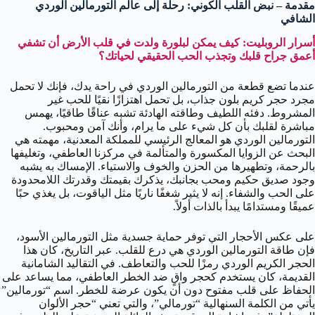
مقدمة – نبض القلب الكوني: رحلة إلى عالم التورمالين الوردي
الشافي
أسرار الروبليت: كيف يمكن لبلورة ولدت في قلب الأرض أن تشفي
أعمق جراح قلبك وتجذب الحب الحقيقي لحياتك؟
عندما تضع قطعة من التورمالين الوردي في راحة يدك، فإنك لا تحمل
مجرد حجر كريم بلون جذاب، بل تحمل اهتزازًا نقيًا للحب غير
المشروط. دفئه اللطيف وطاقته الهادئة تشبه عناقًا طاقيًا، يهمس
مباشرة لقلبك بأن كل شيء على ما يرام، وأنك آمن ومحبوب.
التورمالين الوردي هو المعالج الرئيسي للمملكة المعدنية، مهمته هي
البحث عن الزوايا المكسورة والمتألمة في مركزنا العاطفي، وتغليفها
بالرحمة، وتطهيرها من الحزن والخوف والاستياء. الإمساك به يشبه
وجود صديق حكيم ومحب بجانبك، يذكرك بقيمتك وقدرتك اللامحدودة
على الحب والشفاء. إنه لا يثير شغفًا ناريًا مثل الياقوت، بل يغذي حبًا
عميقًا ومستدامًا يبدأ بالذات أولاً.
على عكس الأحجار التي توفر حماية جسدية مثل التورمالين الأسود،
فإن طاقة التورمالين الوردي هي درع للقلب. عبر التاريخ، كان هذا
الحجر الكريم الوردي رمزًا للحب والتعاطف. في التقاليد الشامانية
القديمة، كان يستخدم كحجر واقٍ ضد الخطر العاطفي، مما يساعد على
الحفاظ على قلب مفتوح دون أن يكون عرضة للخطر. اسم “تورمالين”
يأتي من الكلمة السنهالية “تورمالي”، والتي تعني “حجر الألوان