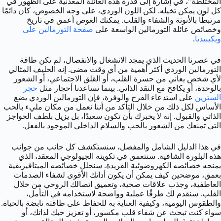
المختلطة”، في إشارة إلى قدرة هذه العائلة المعدنية على الظهور في
كل لون يمكن تخيله. لكن اللون الوردي، على وجه الخصوص، كان دائمًا
مرتبطًا بالأنوثة والشفاء والقلب. يمكنك الغوص أعمق في تاريخ
وخصائص عائلة التورمالين الواسعة على
صفحة التورمالين على
ويكيبيديا
.
في عصرنا الحديث الذي يمجد الانشغال والانفصال، لم تكن طاقة
التورمالين الوردي أكثر أهمية من أي وقت مضى. إنه الحليف المثالي
لأي شخص يعاني من حسرة القلب، أو القلق الاجتماعي، أو الشعور
بالوحدة، أو يكافح مع النقد الذاتي. بينما تساعدنا أحجار مثل
حجر
السترين
على استدعاء الفرح والوفرة، فإن التورمالين الوردي يضع
الأساس لكل ذلك من خلال التأكد من أننا نعمل من مكان مليء بالحب
الذاتي والقبول. إنه لا يخبرك بأن تكون سعيدًا، بل يزيل بلطف الحواجز
التي تمنعك من الشعور بالحب والسلام الداخلي الموجود بالفعل.
في هذا الدليل الشامل والمفصل، سنستكشف كل جانب من جوانب
هذه البلورة الشافية. سنتعمق في تكوينه الجيولوجي المعقد، الذي
يمنحه خصائصه الكهروضوئية الفريدة. سنحلل خصائصه الميتافيزيقية
بعمق، موضحين كيف يمكن أن يكون أداتك الأقوى لشفاء الصدمات
العاطفية، وجذب علاقات صحية، وتعميق اتصالك الروحي من خلال
القلب. سنقدم لك طرقًا عملية وواضحة لاستخدامه في التأمل،
والطقوس اليومية، وكيفية العناية به للحفاظ على طاقته نابضة بالحياة.
سواء كنت تبحث عن شفاء قلب مكسور، أو تعزيز حبك لذاتك، أو