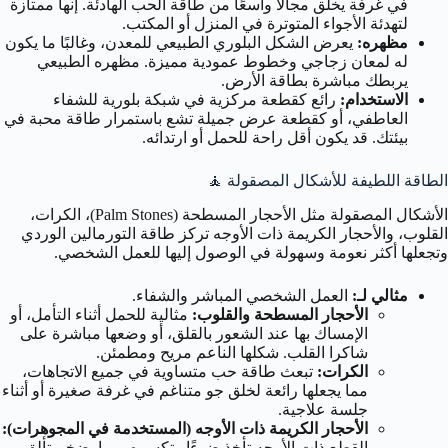
في غرفة يخلق مجالًا واسعًا من طاقة الحب الهادئة. إنها ممتازة
لتهدئة الأجواء المتوترة في المنزل أو المكتب.
مظهره:
يعرض الشكل البلوري الطبيعي للمعدن، وغالبًا ما يكون
له لمعان زجاجي وخطوط عمودية مميزة. مظهره الطبيعي
يربطك مباشرة بطاقة الأرض.
الاستخدام:
رائع كقطعة مركزية في شبكة بلورية للشفاء
العاطفي، أو كقطعة عرض جميلة تشع باستمرار طاقة محبة في
بيئتك. قد يكون أقل راحة للحمل أو ارتدائه.
الطاقة اللطيفة للأشكال المصقولة 🧘
الأشكال المصقولة مثل الأحجار المسطحة (Palm Stones)، الكرات،
القلوب، والأحجار الكريمة ذات الأوجه تركز طاقة التورمالين الوردي
وتجعلها أكثر نعومة وسهولة في الوصول إليها للعمل الشخصي.
مثالي لـ:
العمل الشخصي المباشر والشفاء.
الأحجار المسطحة والقلوب:
مثالية للحمل أثناء التأمل، أو
الإمساك بها عند الشعور بالقلق، أو وضعها مباشرة على
شاكرا القلب. شكلها الناعم مريح ومطمئن.
الكرات:
تبعث طاقة حب متساوية في جميع الاتجاهات،
مما يجعلها رائعة لخلق جو متناغم في غرفة صغيرة أو أثناء
جلسة علاجية.
الأحجار الكريمة ذات الأوجه (المستخدمة في المجوهرات):
القطع ذات الأوجه تأخذ ضوءًا وتكسره، مما يضخم تألق