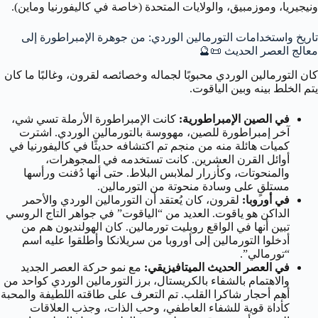
ونيجيريا، وموزمبيق، والولايات المتحدة (خاصة في كاليفورنيا وماين).
تاريخ واستخدامات التورمالين الوردي: من جوهرة الإمبراطورة إلى
معالج العصر الحديث 📜🔮
كان التورمالين الوردي محبوبًا لجماله وخصائصه لقرون، وغالبًا ما كان
يتم الخلط بينه وبين الياقوت.
في الصين الإمبراطورية:
كانت الإمبراطورة الأرملة تسي شي،
آخر إمبراطورة للصين، مهووسة بالتورمالين الوردي. اشترت
كميات هائلة منه من منجم تم اكتشافه حديثًا في كاليفورنيا في
أوائل القرن العشرين. كانت تستخدمه في المجوهرات،
والمنحوتات، وكأزرار لملابس البلاط. حتى أنها دُفنت ورأسها
مستلقٍ على وسادة منحوتة من التورمالين.
في أوروبا:
لقرون، كان يُعتقد أن التورمالين الوردي والأحمر
الداكن هو ياقوت. العديد من “الياقوت” في جواهر التاج الروسي
تبين أنها في الواقع روبليت تورمالين. كان الهولنديون هم من
أدخلوا التورمالين إلى أوروبا من سريلانكا وأطلقوا عليه اسم
“تورمالي”.
في العصر الحديث الميتافيزيقي:
مع نمو حركة العصر الجديد
والاهتمام بالشفاء بالكريستال، برز التورمالين الوردي كواحد من
أهم أحجار شاكرا القلب. تم التعرف على طاقته اللطيفة والمحبة
كأداة قوية للشفاء العاطفي، وحب الذات، وجذب العلاقات