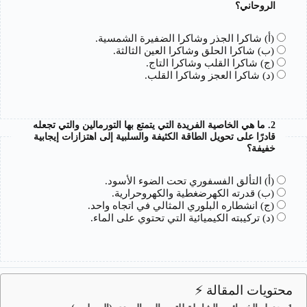
الروحاني؟
(أ) شاكرا الجذر وشاكرا الضفيرة الشمسية.
(ب) شاكرا الحلق وشاكرا العين الثالثة.
(ج) شاكرا القلب وشاكرا التاج.
(د) شاكرا العجز وشاكرا القلب.
2. ما هي الخاصية الفريدة التي يتمتع بها التورمالين والتي تجعله
قادرًا على تحويل الطاقة الكثيفة والسلبية إلى اهتزازات إيجابية
خفيفة؟
(أ) التألق الفسفوري تحت الضوء الأسود.
(ب) قدرته الكهرضغطية والكهروحرارية.
(ج) انشطاره البلوري المثالي في اتجاه واحد.
(د) تركيبته الكيميائية التي تحتوي على الماء.
محتويات المقالة ⚡