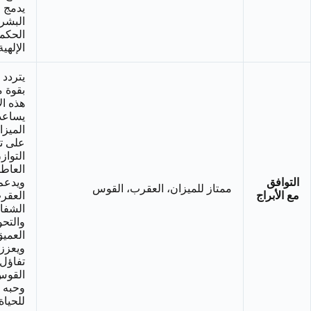
يدمج 
البشر
الحكم
الإلهية
يتردد 
بقوة م
هذه ال
يساعد
الميزا
على ت
التواز
العاط
التوافق
ويدعم
ممتاز للميزان، العقرب، القوس
مع الأبراج
العقر
الشفا
والتح
العميق
ويعزز
تفاؤل
القو
وحبه
للحياة