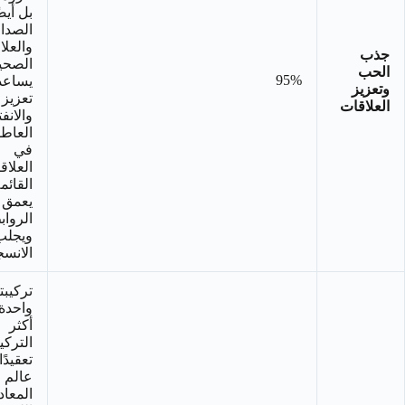
بل أيضً
الصدا
والعلا
جذب
الصحي
الحب
95%
يساعد
وتعزيز
تعزيز 
العلاقات
والانفت
العاط
في
العلاق
القائم
يعمق
الرواب
ويجلب
الانسج
تركيبت
واحدة
أكثر
التركي
تعقيدً
عالم
المعاد