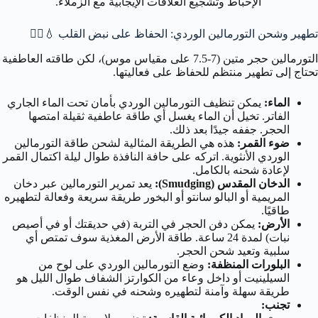
الإحباط وتشجيع العلاقات الإيجابية مع الزملاء.
تطهير وشحن التورمالين الوردي: الحفاظ على نبض القلب 💧🧘‍♀️
التورمالين حجر متين (7-7.5 على مقياس موس)، لكن طاقته العاطفية
تحتاج إلى تطهير منتظم للحفاظ على فعاليتها.
الماء:
يمكن تنظيف التورمالين الوردي بأمان تحت الماء الجاري
الفاتر. تخيل أن الماء يغسل أي طاقة عاطفية ثقيلة امتصها
الحجر. جففه جيدًا بعد ذلك.
ضوء القمر:
هذه هي الطريقة المثالية لشحن طاقة التورمالين
الوردي الأنثوية. اتركه على حافة النافذة طوال ليلة اكتمال القمر
لإعادة شحنه بالكامل.
الدخان المقدس (Smudging):
يعد تمرير التورمالين عبر دخان
المريمية أو البالو سانتو أو البخور طريقة سريعة وفعالة لتطهيره
طاقيًا.
الأرض:
يمكن دفن الحجر في التربة (في حديقتك أو في أصيص
نبات) لمدة 24 ساعة. طاقة الأرض المغذية سوف تمتص أي
سلبية وتعيد شحن الحجر.
البلورات المنظفة:
وضع التورمالين الوردي على لوح من
السيلينيت أو داخل وعاء من الكوارتز الشفاف طوال الليل هو
طريقة سهلة وآمنة لتطهيره وشحنه في نفس الوقت.
تجنب: