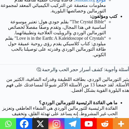
معلومات متعمقة عن التركيب الكيميائي المعقد لمجموعة
التورمالين وخصائصها البلورية.
كتب ومؤلفون:
“The Crystal Bible” بقلم جودي هول: تعتبر موسوعة
أساسية في هذا المجال، وتقدم وصفًا مفصلاً لخصائص
التورمالين الوردي والروبليت العلاجية وتطبيقاتهما.
“Love is in the Earth: A Kaleidoscope of Crystals” بقلم
ميلودي: كتاب كلاسيكي يقدم رؤى روحية عميقة حول
طاقة التورمالين الوردي وقدرته على توصيلنا بالحب
الكوني.
أسئلة وأجوبة: كشف أسرار حجر الحب والرحمة 🤔
يثير التورمالين الوردي، بطاقته اللطيفة وقدراته الشافية، الكثير من
الأسئلة. لقد جمعنا 13 من الأسئلة الأكثر شيوعًا لمساعدتك على فهم
هذه البلورة القوية بشكل أفضل.
ما هي الفائدة الرئيسية للتورمالين الوردي؟
الفائدة الرئيسية للتورمالين الوردي هي الشفاء العاطفي وتعزيز
الحب غير المشروط. إنه يساعد على تهدئة القلق، وتخفيف
الحزن، وشفاء جروح القلب، مع تعزيز حب الذات والرحمة
وجذب علاقات صحية.