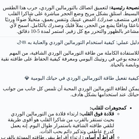
نصيحة رئيسية:
لتعميق اتصالك بالتورمالين الوردي، جرب هذا الطقس
البسيط. استلقِ بشكل مريح وضع الحجر مباشرة على شاكرا القلب
(في منتصف صدرك). أغمض عينيك وتنفس بعمق، متخيلًا ضوءًا ورديًا
ناعمًا ودافئًا يشع من الحجر، يملأ قلبك وصدرك بالكامل. اسمح لأي
مشاعر بالظهور والتحرر مع كل زفير. استمر لمدة 5-10 دقائق.
دليل عملي: كيفية استخدام التورمالين الوردي والعناية به 🧼🌙
للاستفادة الكاملة من طاقة التورمالين الوردي الشافية، من المهم
دمجه بوعي في روتينك اليومي ومعرفة كيفية الحفاظ على طاقته نقية
ونابضة بالحياة.
كيفية تفعيل طاقة التورمالين الوردي في حياتك اليومية 💎
يمكن لطاقة التورمالين الوردي المحبة أن تلمس كل جانب من جوانب
حياتك عند استخدامها بشكل هادف.
كمجوهرات للقلب:
قلادة فوق القلب:
ارتداء قلادة من التورمالين الوردي
بحيث تستقر بالقرب من شاكرا القلب هو أقوى طريقة
لتلقي طاقته الشافية باستمرار طوال اليوم. إنه يعمل
كدرع عاطفي وتذكير دائم بحب الذات.
أقراط أو أساور:
ارتداء أقراط يبقي طاقته المهدئة بالقرب