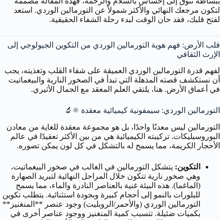
ببساطة تتوق إلى إحساس بالسلام والرحمة، فهذه المقالة مصممة
لتكون مرجعك النهائي والأكثر شمولاً عن التورمالين الوردي. استعد
لفتح قلبك، فقد حان الوقت لبدء رحلة الشفاء الحقيقية.
قلب الأرض: فهم هوية التورمالين الوردي من التكوين الجيولوجي إلى
الإرث الثقافي
لفهم قدرة التورمالين الوردي العميقة على شفاء القلب وتغذيته، يجب
أن نستكشف قصته المذهلة التي تبدأ في الصخور النارية والبيغماتيت
في أعماق الأرض. هنا، يلتقي العلم المعقد مع الجمال الأثيري.
التورمالين الوردي: سيمفونية كيميائية معقدة ⚛️🔬
التورمالين ليس معدنًا واحدًا، بل هو مجموعة معقدة للغاية من معادن
البوروسيليكات. تركيبته الكيميائية هي من بين الأكثر تعقيدًا في عالم
الأحجار الكريمة، مما يسمح له بالتشكل في كل لون يمكن تصوره.
التكوين:
يتشكل التورمالين في الغالب في صخور البيغماتيت،
وهي صخور نارية تتكون خلال المراحل النهائية لتبريد الصهارة
(الماغما). هذه البيئة غنية بالعناصر النادرة والماء، مما يسمح
للبلورات بالنمو إلى أحجام كبيرة وبجودة استثنائية. يتطلب تكوين
التورمالين الوردي (والأحمر/الروبليت) وجود عنصر **المنغنيز**
بكميات ضئيلة. تتسبب كمية المنغنيز ووجود عناصر أخرى في