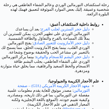
رحلة استكشاف التورمالين الوردي وعالم الشفاء العاطفي هي رحلة
شخصية وعميقة. إليك بعض الموارد الموثوقة لتعميق فهمك لهذه
البلورة الرائعة.
روابط داخلية لاستكشاف أعمق:
دليل حجر السترين لجلب الفرح
: بعد أن يساعدك
التورمالين الوردي على تطهير الحزن، يمكن للسترين أن
يملأ تلك المساحة بالفرح والتفاؤل والطاقة الشمسية.
دليل حجر الأمازونيت للتعبير الصادق
: يفتح التورمالين
الوردي القلب، بينما يفتح الأمازونيت الحلق، مما يسمح لك
بالتعبير عن مشاعر الحب والحقيقة بوضوح وشجاعة.
دليل حجر اليشم للانسجام والوفرة
: بينما يركز التورمالين
الوردي على الشفاء العاطفي، يجلب اليشم طاقة
الانسجام والحظ السعيد والرفاهية، مما يخلق حياة متوازنة
ومزدهرة.
علم الأحجار الكريمة والجيولوجيا:
معهد الأحجار الكريمة الأمريكي (GIA) – صفحة
التورمالين
: مصدر موثوق للغاية يقدم معلومات علمية
مفصلة عن التورمالين، بما في ذلك تاريخه، ومصادره،
وكيفية تقييم جودته. (الموقع باللغة الإنجليزية ولكنه
المعيار الذهبي في علم الأحجار الكريمة).
موقع Mindat.org
: قاعدة بيانات علمية شاملة تقدم