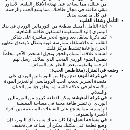
من عقلك، مما يساعد على تهدئة الأفكار القلقة. الأساور
تبقي طاقته في مجال طاقتك، مما يشع الحب والرحمة
في كل ما تفعله بيديك.
التأمل وشفاء القلب:
أثناء التأمل، أمسك بقطعة من التورمالين الوردي في يدك
اليسرى (اليد المستقبلة) لتستقبل طاقته الشافية.
كما ذكرنا سابقًا، يعد وضع الحجر مباشرة على شاكرا
القلب أثناء الاستلقاء ممارسة قوية بشكل لا يصدق لتطهير
الحزن وإعادة تنشيط مركز قلبك.
لشفاء علاقة، أمسك بالحجر وتخيل الشخص الآخر محاطًا
بنفس الضوء الوردي المحب الذي يملأك. أرسل لهم
الرحمة والتفهم، بغض النظر عن الموقف.
وضعه في المنزل (مغناطيس الحب):
في غرفة النوم:
ضع زوجًا من التورمالين الوردي على
منضدة السرير لجذب الحب الرومانسي أو لتعزيز المودة
والانسجام في علاقة قائمة. إنه يخلق جوًا من الحنان
والسلام.
في غرفة المعيشة:
يمكن لقطعة كبيرة من التورمالين
الوردي أن تنشر طاقة محبة في مساحة المعيشة
الرئيسية، مما يشجع على التفاعلات المتناغمة بين أفراد
الأسرة والضيوف.
في مساحة العمل:
إذا كان عملك يسبب لك التوتر، فإن
وضع قطعة على مكتبك يمكن أن يساعد في تخفيف