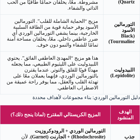
Quartz)
مشروطة. معًا، يخلقان حمامًا طاقيًا من الحب
الذاتي والشفاء.
مزيج “الحماية الشاملة للقلب”. التورمالين
التورمالين
الأسود يوفر حماية قوية من الطاقة السلبية
الأسود
الخارجية، بينما يشفي التورمالين الوردي أي
(Black
ضرر عاطفي داخلي. معًا، يخلقان مساحة آمنة
Tourmaline)
تمامًا للشفاء والنمو دون خوف.
هذا هو مزيج “المهدئ العاطفي الفائق”. يحتوي
اللبيدوليت على الليثيوم الطبيعي، مما يجعله
اللبيدوليت
مهدئًا قويًا للقلق والتوتر. عندما يقترن
(Lepidolite)
بالتورمالين الوردي، فإنهما يعملان معًا على
تهدئة القلب والعقل، مما يوفر راحة عميقة من
الاضطراب العاطفي.
دليل التورمالين الوردي: بناء مجموعات لأهداف محددة
الهدف
المزيج الكريستالي المقترح (لماذا ينجح ذلك؟)
المنشود
التورمالين الوردي + الرودوكروزيت
جذب
(Rhodochrosite) + الجارنت (Garnet)
. لأن