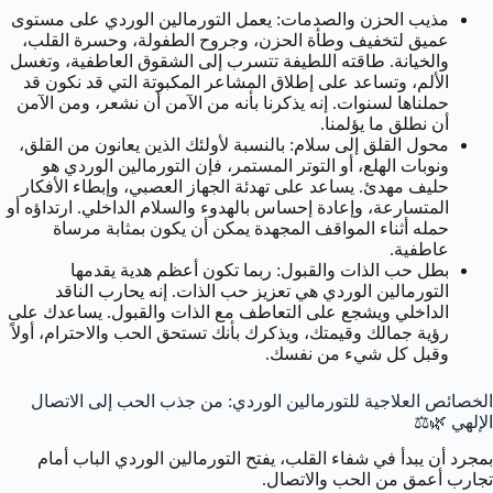
مذيب الحزن والصدمات:
يعمل التورمالين الوردي على مستوى
عميق لتخفيف وطأة الحزن، وجروح الطفولة، وحسرة القلب،
والخيانة. طاقته اللطيفة تتسرب إلى الشقوق العاطفية، وتغسل
الألم، وتساعد على إطلاق المشاعر المكبوتة التي قد نكون قد
حملناها لسنوات. إنه يذكرنا بأنه من الآمن أن نشعر، ومن الآمن
أن نطلق ما يؤلمنا.
محول القلق إلى سلام:
بالنسبة لأولئك الذين يعانون من القلق،
ونوبات الهلع، أو التوتر المستمر، فإن التورمالين الوردي هو
حليف مهدئ. يساعد على تهدئة الجهاز العصبي، وإبطاء الأفكار
المتسارعة، وإعادة إحساس بالهدوء والسلام الداخلي. ارتداؤه أو
حمله أثناء المواقف المجهدة يمكن أن يكون بمثابة مرساة
عاطفية.
بطل حب الذات والقبول:
ربما تكون أعظم هدية يقدمها
التورمالين الوردي هي تعزيز حب الذات. إنه يحارب الناقد
الداخلي ويشجع على التعاطف مع الذات والقبول. يساعدك على
رؤية جمالك وقيمتك، ويذكرك بأنك تستحق الحب والاحترام، أولاً
وقبل كل شيء من نفسك.
الخصائص العلاجية للتورمالين الوردي: من جذب الحب إلى الاتصال
الإلهي 🌿⚖️
بمجرد أن يبدأ في شفاء القلب، يفتح التورمالين الوردي الباب أمام
تجارب أعمق من الحب والاتصال.