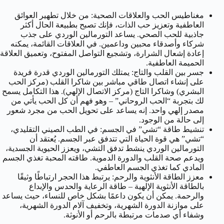
مغناطيس الحب والعلاقات الصحية:
من خلال تطهير العوائق
العاطفية وتعزيز حب الذات، فإنك تصبح بطبيعة الحال أكثر
جاذبية للحب الصحي. يساعد التورمالين الوردي على جذب
شركاء وأصدقاء محبين وداعمين. في العلاقات القائمة، يمكنه
إعادة إشعال الشرارة، وتشجيع التواصل المفتوح، وتعميق العلاقة
الحميمة العاطفية.
جسر بين القلب والتاج:
يمتلك التورمالين الوردي قدرة فريدة
على إنشاء اتصال طاقي مباشر بين شاكرا القلب (مركز الحب
البشري) وشاكرا التاج (مركز الاتصال الإلهي). هذا التكامل يسمح
لك بتجربة “الحب الروحاني” – وهو فهم أن كل الحب يأتي من
مصدر إلهي واحد. إنه يساعد على تحويل الحب من مجرد شعور
إلى حالة من الوجود.
تنشيط طاقة “تشي” في الجسم:
في الطب الصيني التقليدي،
“تشي” هي قوة الحياة التي تتدفق عبر الجسم. يُعتقد أن
التورمالين الوردي ينشط تدفق التشي، ويعزز الحيوية الجسدية،
ويدعم صحة القلب والدورة الدموية. طاقته المحبة تغذي الجسم
المادي كما تغذي الجسم العاطفي.
معزز الطاقة الأنثوية والرحم:
يرتبط هذا الحجر ارتباطًا وثيقًا
بالطاقة الأنثوية الإلهية – طاقة الرعاية والحدس والإبداع
والرحمة. يمكن أن يكون داعمًا بشكل خاص للنساء، حيث يساعد
على موازنة الدورة الشهرية، وتخفيف آلام الدورة الشهرية،
وشفاء أي صدمات مرتبطة بالرحم أو الأنوثة.