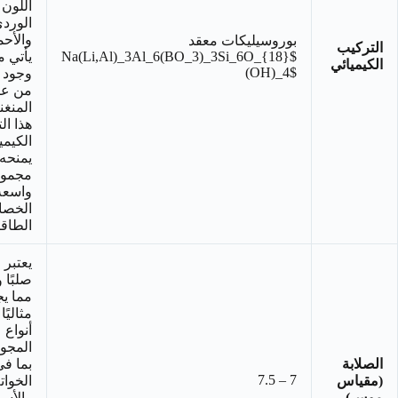
اللون
الورد
والأحم
بوروسيليكات معقد
التركيب
$Na(Li,Al)_3Al_6(BO_3)_3Si_6O_{18}
يأتي 
الكيميائي
(OH)_4$
وجود آ
من ع
المنغن
هذا ال
الكيمي
يمنحه
مجمو
واسعة
الخصا
الطاقي
يعتبر 
صلبًا و
مما يج
مثاليًا
أنواع
المجو
الصلابة
بما ف
7 – 7.5
(مقياس
الخوات
موس)
والأسا