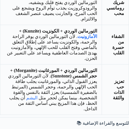
شريك
التورمالين الوردي يفتح قلبك ويشفيه،
رومانسي
والرودوكروزيت يجذب توأم الروح ويشجع على
محب
الحب المرح، والجارنت يضيف عنصر الشغف
والالتزام.
التورمالين الوردي + الكونزيت (Kunzite) +
الشفاء
الأمازونيت
. لأن التورمالين الوردي يوفر الراحة
من
والرحمة، والكونزيت يساعد على إطلاق التعلق
حسرة
بالماضي وفتح القلب للحب الإلهي، والأمازونيت
القلب
يهدئ الصدمات العاطفية ويساعد على التعبير عن
الحزن.
التورمالين الوردي + المورغانيت (Morganite) +
حجر الشمس (Sunstone)
. لأن التورمالين الوردي
تعزيز
يعزز القبول الذاتي، والمورغانيت يجلب طاقة
حب
الحب الإلهي والرحمة، وحجر الشمس (المرتبط
الذات
بالضفيرة الشمسية) يعزز الثقة بالنفس والقوة
والثقة
الشخصية. بينما يمكن لحجر مثل
اليشم
أن يجلب
الحظ، فإن هذا المزيج يبني أساس الثقة من
الداخل.
للتوسع والقراءة الإضافية 📚