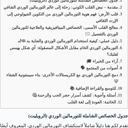
جدول الخصائص الشاملة للتورمالين الوردي (الروبليت)
مقدمة – نبض القلب الكوني: رحلة إلى عالم التورمالين الوردي الشافي
قلب الأرض: فهم هوية التورمالين الوردي من التكوين الجيولوجي إلى
الإرث الثقافي
معالج القلب الأسمى: الخصائص الميتافيزيقية والعلاجية للتورمالين
الوردي بالتفصيل 🧘‍♂️
دليل عملي: كيفية استخدام التورمالين الوردي والعناية به 🧼🌙
التورمالين الوردي الخام مقابل الأشكال المصقولة: أي شكل يهمس
لقلبك؟
آراء من الخبراء 🎓
أصوات من المجتمع 🗣️
دمج التورمالين الوردي مع الكريستالات الأخرى: بناء سيمفونية الشفاء
💡
للتوسع والقراءة الإضافية 📚
أسئلة وأجوبة: كشف أسرار حجر الحب والرحمة 🤔
الخاتمة: العودة إلى لغة القلب
جدول الخصائص الشاملة للتورمالين الوردي (الروبليت)
نقدم لكم هنا دليلاً شاملاً لاستكشاف التورمالين الوردي، المعروف أيضًا