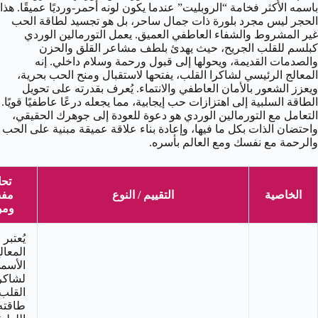
باسمه الأكثر فخامة “الروبليت” عندما يكون لونه أحمر-ورديًا عميقًا. هذا
الحجر ليس مجرد بلورة ذات جمال ساحر، بل هو تجسيد لطاقة الحب
غير المشروط والشفاء العاطفي العميق. يعمل التورمالين الوردي
كبلسم للقلب الجريح، حيث يهدئ بلطف مشاعر القلق والحزن
والصدمات القديمة، ويحولها إلى قبول ورحمة وسلام داخلي. إنه
المعالج الرئيسي لشاكرا القلب، يفتحها لاستقبال ومنح الحب بحرية،
ويعزز الشعور بالأمان العاطفي والانتماء. يُعرف بقدرته على تحويل
الطاقة السلبية إلى اهتزازات حب إيجابية، مما يجعله درعًا عاطفيًا قويًا.
التعامل مع التورمالين الوردي هو دعوة للعودة إلى جوهرك الحقيقي،
واحتضان الذات بكل ما فيها، وإعادة بناء علاقة عميقة مبنية على الحب
والرحمة مع نفسك ومع العالم بأسره.
تحل
الخاصية
التقييم / النوع
مف
ومو
يُعتبر
المعال
الأسم
لشاكر
القلب.
طاقته