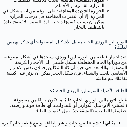
المواد الكيميائية القاسية:
تجنب ملامسة المنظفات
المنزلية القاسية أو الأحماض.
الحرارة الشديدة المفاجئة:
على الرغم من أنه يتشكل في
الحرارة، إلا أن التغيرات المفاجئة في درجات الحرارة
يمكن أن تسبب كسورًا داخلية. لهذا السبب، لا يُنصح عادةً
بالتنظيف بالبخار.
التورمالين الوردي الخام مقابل الأشكال المصقولة: أي شكل يهمس
لقلبك؟
عند اختيار قطعة من التورمالين الوردي، ستجدها في أشكال متنوعة،
من بلوراتها الخام المخططة بشكل طبيعي إلى الأحجار الكريمة
المصقولة واللامعة. في حين أن كلا الشكلين يحملان نفس الاهتزاز
الأساسي للحب والشفاء، فإن شكل الحجر يمكن أن يؤثر على كيفية
تفاعلك مع طاقته.
الطاقة الأصيلة للتورمالين الوردي الخام 🌿
قطع التورمالين الوردي الخام، غالبًا ما تكون جزءًا من مصفوفة
(الصخرة الأم) مثل الكوارتز أو اللبيدوليت، لها طاقة قوية وأرضية.
خطوطها الطبيعية (التشققات) تعمل كقنوات للطاقة.
مثالي لـ:
شفاء المساحات ونشر الطاقة. وضع قطعة خام كبيرة