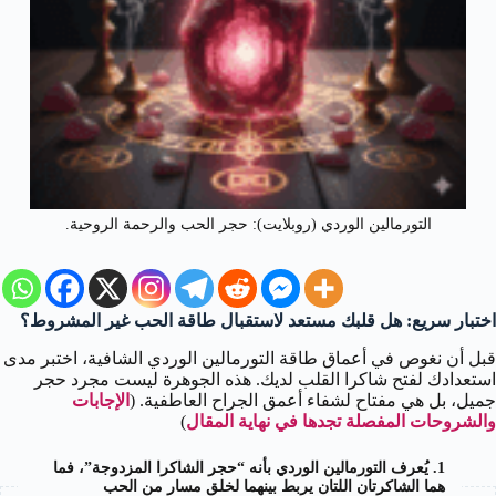
التورمالين الوردي (روبلايت): حجر الحب والرحمة الروحية.
اختبار سريع: هل قلبك مستعد لاستقبال طاقة الحب غير المشروط؟
قبل أن نغوص في أعماق طاقة التورمالين الوردي الشافية، اختبر مدى
استعدادك لفتح شاكرا القلب لديك. هذه الجوهرة ليست مجرد حجر
جميل، بل هي مفتاح لشفاء أعمق الجراح العاطفية. (
الإجابات
والشروحات المفصلة تجدها في نهاية المقال
)
1. يُعرف التورمالين الوردي بأنه “حجر الشاكرا المزدوجة”، فما
هما الشاكرتان اللتان يربط بينهما لخلق مسار من الحب