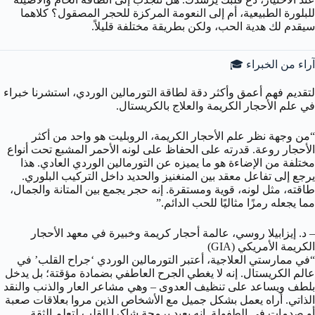
للبلورة الطبيعية، أم إلى النعومة المركزة للحجر المصقول؟ كلاهما
سيقدم لك هدية الحب، ولكن بطريقة مختلفة قليلاً.
آراء من الخبراء 🎓
لتقديم فهم أعمق وأكثر دقة لطاقة التورمالين الوردي، استشرنا خبراء
في علم الأحجار الكريمة والعلاج بالكريستال.
“من وجهة نظر علم الأحجار الكريمة، الروبليت هو واحد من أكثر
الأحجار روعة. قدرته على الحفاظ على لونه الأحمر المشبع تحت أنواع
مختلفة من الإضاءة هو ما يميزه عن التورمالين الوردي العادي. هذا
يرجع إلى تفاعل معقد بين المنغنيز والحديد داخل التركيب البلوري.
طاقته، مثل لونه، قوية ومستقرة. إنه حجر يجمع بين المتانة والجمال،
مما يجعله رمزًا مثاليًا للحب الدائم.”
– د. إيزابيلا روسي، عالمة أحجار كريمة وخبيرة في معهد الأحجار
الكريمة الأمريكي (GIA)
“في ممارستي العلاجية، أعتبر التورمالين الوردي ‘جراح القلب’ في
عالم الكريستال. إنه لا يغطي الجرح العاطفي بضمادة مؤقتة؛ بل يدخل
بلطف ويساعد على تنظيف العدوى – وهي مشاعر العار والذنب والنقد
الذاتي. أراه يعمل بشكل جميل مع الأشخاص الذين مروا بعلاقات صعبة
أو صدمات في الطفولة. إنه يعيد برمجة شاكرا القلب لتعلم الثقة