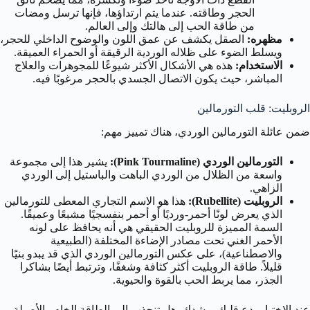
الحجر وطاقته. عندما يتم ارتداؤها، فإنها ترسل ومضات
من طاقة الحب إلى هالتك وإلى العالم.
مظهره:
الصقل يكشف عن عمق اللون والوضوح الداخلي للحجر،
ويسلط الضوء على ظلاله الوردية الرقيقة أو الحمراء العميقة.
الاستخدام:
هذه هي الأشكال الأكثر شيوعًا للمجوهرات والعلاج
المباشر، حيث يكون الاتصال الجسدي بالحجر مرغوبًا فيه.
الروبليت: قلب التورمالين
ضمن عائلة التورمالين الوردي، هناك تمييز مهم:
التورمالين الوردي (Pink Tourmaline):
يشير هذا إلى مجموعة
واسعة من الظلال من الوردي الباهت والباستيل إلى الوردي
الزاهي.
الروبليت (Rubellite):
هذا هو الاسم التجاري المعطى للتورمالين
الذي يعرض لونًا أحمر-ورديًا أو أحمر بنفسجيًا مشبعًا وعميقًا.
السمة المميزة للروبليت الحقيقي هي أنه يحافظ على لونه
الأحمر الغني تحت مصادر الإضاءة المختلفة (الطبيعية
والاصطناعية)، على عكس التورمالين الوردي الذي قد يبدو بنيًا
قليلاً. طاقة الروبليت أكثر كثافة وشغفًا، وترتبط أيضًا بشاكرا
الجذر، مما يربط الحب بالقوة والحيوية.
عند الاختيار، دع قلبك يرشدك. هل تنجذب إلى الطاقة الخام والأصيلة