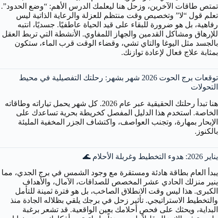
تمتص طاقات الآخرين، وزحل هنا ليعلمك الدرس الأهم: “وضع الحدود”.
تعلم قول “لا” وتخصيص وقت منتظم للعزلة والرعاية الذاتية ليس
رفاهية، بل هو ضرورة للبقاء على قيد الحياة عاطفيًا. جسديًا، انتبه
للإرهاق ومشاكل القدمين والجهاز اللمفاوي. الأنشطة التي تربط العقل
بالجسد مثل اليوغا والتاي تشي، وقضاء الوقت قرب الماء، ستكون
بمثابة علاج فعال لإعادة توازنك.
توقعات برج الحوت 2026 شهر بشهر: رحلتك التفصيلية في محيط
التحولات
هنا تبدأ رحلتك الحقيقية عبر عام 2026. كل شهر يحمل تياراته وطاقاته
الخاصة. استخدم هذا الدليل المفصل كخريطة بحرية تساعدك على
الإبحار بمهارة، وتجنب العواصف، واكتشاف الجزر المخفية المليئة
بالكنوز.
يناير 2026: هدوء التخطيط وغربلة الأحلام 🌊
يبدأ العام بطاقة هادئة ومستقرة مع وجود الشمس في برج الجدي، مما
ينير منزلك الحادي عشر المخصص للصداقات، الآمال، والأهداف
الكبرى. هذا ليس وقت الانطلاق الصاخب، بل هو فترة ثمينة للتأمل
والتخطيط الاستراتيجي. تأثير زحل في برجك يلقي بظلاله الجادة منذ
البداية، ويحثك على فحص أحلامك بعين الواقعية. قد تشعر برغبة