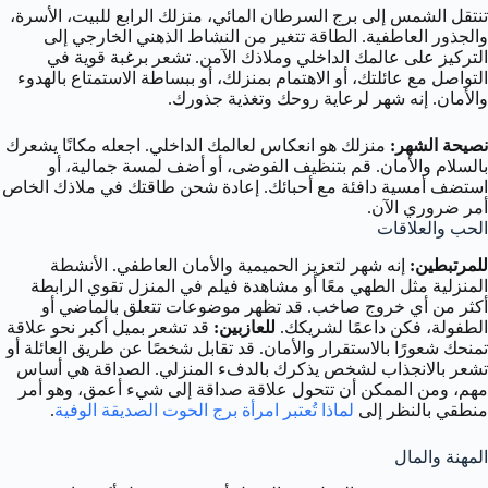
تنتقل الشمس إلى برج السرطان المائي، منزلك الرابع للبيت، الأسرة،
والجذور العاطفية. الطاقة تتغير من النشاط الذهني الخارجي إلى
التركيز على عالمك الداخلي وملاذك الآمن. تشعر برغبة قوية في
التواصل مع عائلتك، أو الاهتمام بمنزلك، أو ببساطة الاستمتاع بالهدوء
والأمان. إنه شهر لرعاية روحك وتغذية جذورك.
نصيحة الشهر:
منزلك هو انعكاس لعالمك الداخلي. اجعله مكانًا يشعرك
بالسلام والأمان. قم بتنظيف الفوضى، أو أضف لمسة جمالية، أو
استضف أمسية دافئة مع أحبائك. إعادة شحن طاقتك في ملاذك الخاص
أمر ضروري الآن.
الحب والعلاقات
للمرتبطين:
إنه شهر لتعزيز الحميمية والأمان العاطفي. الأنشطة
المنزلية مثل الطهي معًا أو مشاهدة فيلم في المنزل تقوي الرابطة
أكثر من أي خروج صاخب. قد تظهر موضوعات تتعلق بالماضي أو
الطفولة، فكن داعمًا لشريكك.
للعازبين:
قد تشعر بميل أكبر نحو علاقة
تمنحك شعورًا بالاستقرار والأمان. قد تقابل شخصًا عن طريق العائلة أو
تشعر بالانجذاب لشخص يذكرك بالدفء المنزلي. الصداقة هي أساس
مهم، ومن الممكن أن تتحول علاقة صداقة إلى شيء أعمق، وهو أمر
منطقي بالنظر إلى
لماذا تُعتبر امرأة برج الحوت الصديقة الوفية
.
المهنة والمال