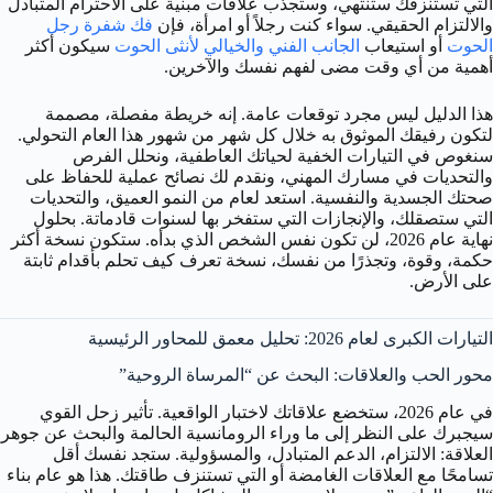
التي تستنزفك ستنتهي، وستجذب علاقات مبنية على الاحترام المتبادل
والالتزام الحقيقي. سواء كنت رجلاً أو امرأة، فإن
فك شفرة رجل
الحوت
أو استيعاب
الجانب الفني والخيالي لأنثى الحوت
سيكون أكثر
أهمية من أي وقت مضى لفهم نفسك والآخرين.
هذا الدليل ليس مجرد توقعات عامة. إنه خريطة مفصلة، مصممة
لتكون رفيقك الموثوق به خلال كل شهر من شهور هذا العام التحولي.
سنغوص في التيارات الخفية لحياتك العاطفية، ونحلل الفرص
والتحديات في مسارك المهني، ونقدم لك نصائح عملية للحفاظ على
صحتك الجسدية والنفسية. استعد لعام من النمو العميق، والتحديات
التي ستصقلك، والإنجازات التي ستفخر بها لسنوات قادماتة. بحلول
نهاية عام 2026، لن تكون نفس الشخص الذي بدأه. ستكون نسخة أكثر
حكمة، وقوة، وتجذرًا من نفسك، نسخة تعرف كيف تحلم بأقدام ثابتة
على الأرض.
التيارات الكبرى لعام 2026: تحليل معمق للمحاور الرئيسية
محور الحب والعلاقات: البحث عن “المرساة الروحية”
في عام 2026، ستخضع علاقاتك لاختبار الواقعية. تأثير زحل القوي
سيجبرك على النظر إلى ما وراء الرومانسية الحالمة والبحث عن جوهر
العلاقة: الالتزام، الدعم المتبادل، والمسؤولية. ستجد نفسك أقل
تسامحًا مع العلاقات الغامضة أو التي تستنزف طاقتك. هذا هو عام بناء