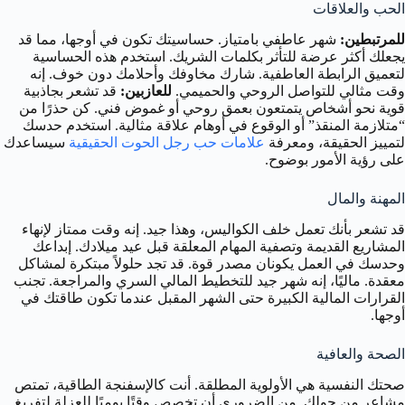
الحب والعلاقات
للمرتبطين:
شهر عاطفي بامتياز. حساسيتك تكون في أوجها، مما قد
يجعلك أكثر عرضة للتأثر بكلمات الشريك. استخدم هذه الحساسية
لتعميق الرابطة العاطفية. شارك مخاوفك وأحلامك دون خوف. إنه
وقت مثالي للتواصل الروحي والحميمي.
للعازبين:
قد تشعر بجاذبية
قوية نحو أشخاص يتمتعون بعمق روحي أو غموض فني. كن حذرًا من
“متلازمة المنقذ” أو الوقوع في أوهام علاقة مثالية. استخدم حدسك
لتمييز الحقيقة، ومعرفة
علامات حب رجل الحوت الحقيقية
سيساعدك
على رؤية الأمور بوضوح.
المهنة والمال
قد تشعر بأنك تعمل خلف الكواليس، وهذا جيد. إنه وقت ممتاز لإنهاء
المشاريع القديمة وتصفية المهام المعلقة قبل عيد ميلادك. إبداعك
وحدسك في العمل يكونان مصدر قوة. قد تجد حلولاً مبتكرة لمشاكل
معقدة. ماليًا، إنه شهر جيد للتخطيط المالي السري والمراجعة. تجنب
القرارات المالية الكبيرة حتى الشهر المقبل عندما تكون طاقتك في
أوجها.
الصحة والعافية
صحتك النفسية هي الأولوية المطلقة. أنت كالإسفنجة الطاقية، تمتص
مشاعر من حولك. من الضروري أن تخصص وقتًا يوميًا للعزلة لتفريغ