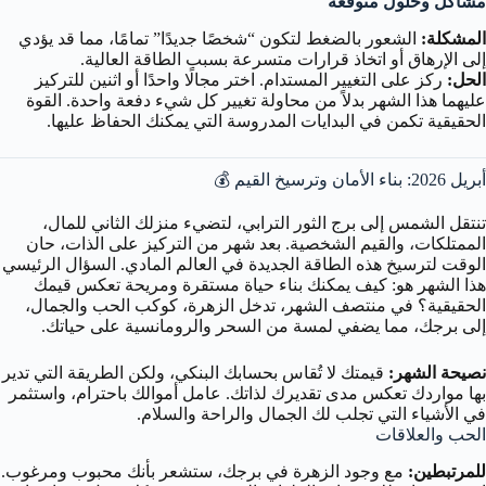
مشاكل وحلول متوقعة
المشكلة:
الشعور بالضغط لتكون “شخصًا جديدًا” تمامًا، مما قد يؤدي
إلى الإرهاق أو اتخاذ قرارات متسرعة بسبب الطاقة العالية.
الحل:
ركز على التغيير المستدام. اختر مجالًا واحدًا أو اثنين للتركيز
عليهما هذا الشهر بدلاً من محاولة تغيير كل شيء دفعة واحدة. القوة
الحقيقية تكمن في البدايات المدروسة التي يمكنك الحفاظ عليها.
أبريل 2026: بناء الأمان وترسيخ القيم 💰
تنتقل الشمس إلى برج الثور الترابي، لتضيء منزلك الثاني للمال،
الممتلكات، والقيم الشخصية. بعد شهر من التركيز على الذات، حان
الوقت لترسيخ هذه الطاقة الجديدة في العالم المادي. السؤال الرئيسي
هذا الشهر هو: كيف يمكنك بناء حياة مستقرة ومريحة تعكس قيمك
الحقيقية؟ في منتصف الشهر، تدخل الزهرة، كوكب الحب والجمال،
إلى برجك، مما يضفي لمسة من السحر والرومانسية على حياتك.
نصيحة الشهر:
قيمتك لا تُقاس بحسابك البنكي، ولكن الطريقة التي تدير
بها مواردك تعكس مدى تقديرك لذاتك. عامل أموالك باحترام، واستثمر
في الأشياء التي تجلب لك الجمال والراحة والسلام.
الحب والعلاقات
للمرتبطين:
مع وجود الزهرة في برجك، ستشعر بأنك محبوب ومرغوب.