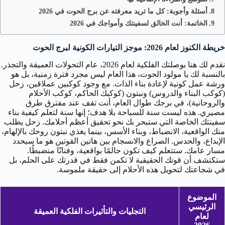
أسئلة وأجوبة: كل ما تريد معرفته عن برج الحوت في 2026
الخاتمة: أنت الخالق لسفينتك وأمواجك في 2026
خريطة الكنوز لعام 2026: موجز التيارات الكونية لبرج الحوت
نقدم لك هنا بوصلتك الفلكية لعام 2026، عام التحولات العميقة والتجذر.
بالنسبة لك يا مولود الحوت، هذا العام ليس مجرد فترة زمنية، بل هو
ورشة عمل كونية لإعادة بناء الذات. مع وجود كوكبين عملاقين، زحل
(كوكب البناء والدروس) ونبتون (كوكبك الحاكم، كوكب الأحلام
والروحانية)، في برجك طوال العام، أنت تقف عند مفترق طرق
مصيري. هذه ليست سنة للسباحة بلا هدف؛ إنها سنة لتعلم كيفية بناء
سفينتك الخاصة التي ستبحر بك نحو تحقيق أعظم أحلامك. زحل يطلب
منك الواقعية، الانضباط، وبناء الأسس، بينما يغذي نبتون روحك بالإلهام،
الإبداع، والحدس. الصراع والانسجام بين هاتين القوتين هو ما سيحدد
مسار عامك. ستتعلم كيف تكون حالمًا بواقعية، وفنانًا منضبطًا.
ستكتشف أن قوتك الحقيقية لا تكمن فقط في قدرتك على الحلم، بل
في شجاعتك لتحويل هذه الأحلام إلى حقيقة ملموسة.
الموضوع
الرئيسي
التجليات والتأثيرات الفلكية العميقة
لعام