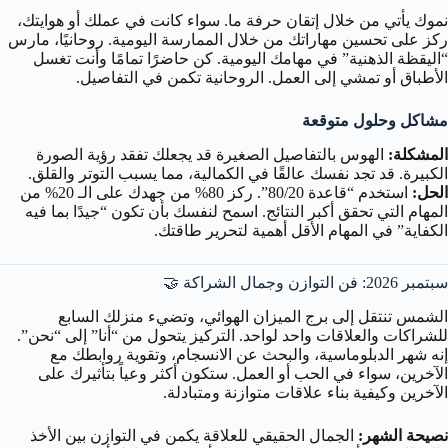
نموك يأتي من خلال إتقان حرفة ما. سواء كانت في عملك أو هوايتك،
ركز على تحسين مهاراتك من خلال الممارسة اليومية. روحانيًا، مارس
“اليقظة الذهنية” في مهامك اليومية. كن حاضرًا تمامًا وأنت تغسل
الأطباق أو تمشي إلى العمل. الروحانية تكمن في التفاصيل.
مشاكل وحلول متوقعة
المشكلة:
الهوس بالتفاصيل الصغيرة قد يجعلك تفقد رؤية الصورة
الكبيرة. قد تجد نفسك عالقًا في الكمالية، مما يسبب التوتر والقلق.
الحل:
استخدم “قاعدة 80/20”. ركز 80% من جهدك على الـ 20% من
المهام التي تحقق أكبر النتائج. اسمح لنفسك بأن تكون “جيدًا بما فيه
الكفاية” في المهام الأقل أهمية لتحرير طاقتك.
سبتمبر 2026: فن التوازن وجمال الشراكة 🤝
الشمس تنتقل إلى برج الميزان الهوائي، وتضيء منزلك السابع
للشراكات والعلاقات واحد لواحد. التركيز يتحول من “أنا” إلى “نحن”.
إنه شهر الدبلوماسية، والبحث عن الانسجام، وتقوية روابطك مع
الآخرين، سواء في الحب أو العمل. ستكون أكثر وعياً بتأثيرك على
الآخرين وكيفية بناء علاقات متوازنة ومتبادلة.
نصيحة الشهر:
الجمال الحقيقي للعلاقة يكمن في التوازن بين الأخذ