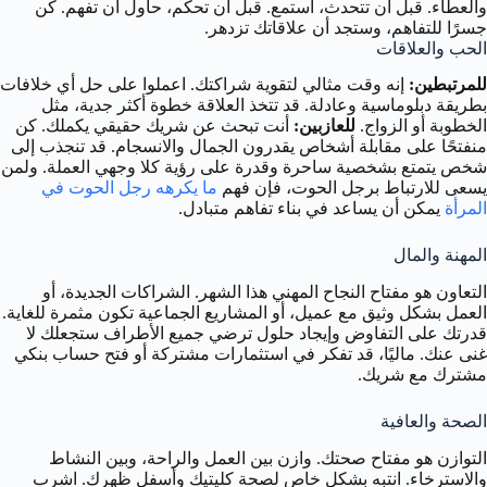
والعطاء. قبل أن تتحدث، استمع. قبل أن تحكم، حاول أن تفهم. كن
جسرًا للتفاهم، وستجد أن علاقاتك تزدهر.
الحب والعلاقات
للمرتبطين:
إنه وقت مثالي لتقوية شراكتك. اعملوا على حل أي خلافات
بطريقة دبلوماسية وعادلة. قد تتخذ العلاقة خطوة أكثر جدية، مثل
الخطوبة أو الزواج.
للعازبين:
أنت تبحث عن شريك حقيقي يكملك. كن
منفتحًا على مقابلة أشخاص يقدرون الجمال والانسجام. قد تنجذب إلى
شخص يتمتع بشخصية ساحرة وقدرة على رؤية كلا وجهي العملة. ولمن
يسعى للارتباط برجل الحوت، فإن فهم
ما يكرهه رجل الحوت في
المرأة
يمكن أن يساعد في بناء تفاهم متبادل.
المهنة والمال
التعاون هو مفتاح النجاح المهني هذا الشهر. الشراكات الجديدة، أو
العمل بشكل وثيق مع عميل، أو المشاريع الجماعية تكون مثمرة للغاية.
قدرتك على التفاوض وإيجاد حلول ترضي جميع الأطراف ستجعلك لا
غنى عنك. ماليًا، قد تفكر في استثمارات مشتركة أو فتح حساب بنكي
مشترك مع شريك.
الصحة والعافية
التوازن هو مفتاح صحتك. وازن بين العمل والراحة، وبين النشاط
والاسترخاء. انتبه بشكل خاص لصحة كليتيك وأسفل ظهرك. اشرب