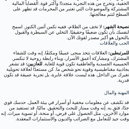
الخفية، وتخرج من هذه التجربة متجددًا وأكثر قوة. القضايا المالية
المشتركة والموضوعات التي تعتبر من المحرمات قد تظهر على
السطح لتتم معالجتها.
نصيحة الشهر:
لا تخف من الظلام، ففيه تكمن أثمن الكنوز. اسمح
لنفسك بأن تكون ضعيفًا وحقيقيًا. التخلي عن السيطرة والقبول
بالتحول هو أكبر مصدر لقوتك الآن.
الحب والعلاقات
للمرتبطين:
العلاقات تتخذ منحى عميقًا ومكثفًا. إنه وقت للشفاء
المشترك، ومشاركة أعمق الأسرار، وبناء رابطة روحية لا تنكسر.
الحميمية الجسدية والعاطفية تكون قوية للغاية.
للعازبين:
قد تشعر
بجاذبية مغناطيسية وقوية نحو شخص ما. كن مستعدًا لعلاقة تحويلية
تغيرك من الداخل. هذه ليست علاقة عابرة، بل تجربة عميقة قد تكون
قدرية.
المهنة والمال
قد تكشف عن معلومات مخفية أو أسرار في بيئة العمل. حدسك قوي
جدًا، فثق به. إنه وقت ممتاز للبحث والتحقيق. ماليًا، قد تستفيد من
موارد الآخرين، مثل الحصول على قرض، أو منحة، أو تسوية ميراث. إنه
وقت جيد للتعامل مع الضرائب والديون والاستثمارات المعقدة.