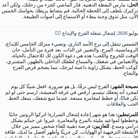
الحل:
مارس اليقظة الذهنية. قدّر الماضي كجزء من رحلتك، ولكن أعد
تركيزك بلطف إلى اللحظة الحالية. قم بنشاط يربطك بحواسك الخمس
الآن، مثل تذوق وجبة ببطء أو الاستماع إلى أصوات الطبيعة.
يوليو 2026: إشعال شعلة الفرح والإبداع ❤️‍🔥
الشمس تنتقل إلى برج الأسد الناري، وتضيء منزلك الخامس للإبداع،
الرومانسية، المرح، والتعبير عن الذات. بعد فترة من التأمل، حان
الوقت للخروج واللعب! هذه هي دعوة الكون لك للاحتفال بالحياة،
والانغماس في شغفك، والسماح لطفلك الداخلي بالظهور. المشتري،
كوكب الحظ، يشكل زاوية داعمة لبرجك، مما يضخم فرص الفرح
والنجاح.
نصيحة الشهر:
الفرح ليس ترفًا، بل هو ضرورة. افعل شيئًا كل يوم
لمجرد أنه يجعلك تبتسم. ارقص في غرفة المعيشة، ارسم حتى لو لم
تكن فنانًا، أو خطط لمغامرة ممتعة. عندما تتبع شغفك، يتبعك الحظ.
الحب والعلاقات
للمرتبطين:
هذا هو شهر إعادة إشعال الشرارة! اتركوا الروتين جانبًا
وخططوا لمواعيد مليئة بالمرح والمغامرة. عبروا عن حبكم بشكل
درامي ومبدع.
للعازبين:
فرصة ذهبية للقاء شخص مميز من خلال
الأنشطة الترفيهية أو الهوايات. كن جريئًا وأظهر أفضل ما لديك. طاقة
الأسد تشجع على الرومانسية الصيفية الصاخبة والمغامرات العاطفية.