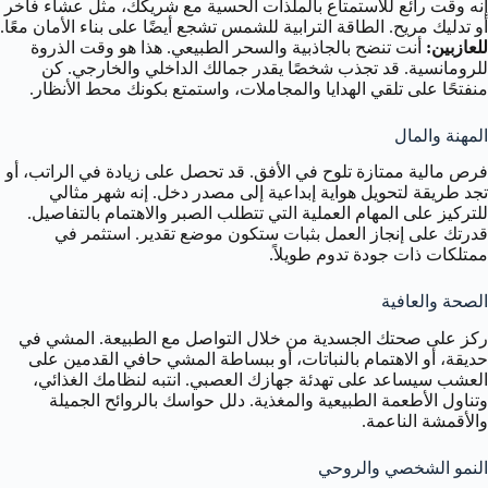
إنه وقت رائع للاستمتاع بالملذات الحسية مع شريكك، مثل عشاء فاخر
أو تدليك مريح. الطاقة الترابية للشمس تشجع أيضًا على بناء الأمان معًا.
للعازبين:
أنت تنضح بالجاذبية والسحر الطبيعي. هذا هو وقت الذروة
للرومانسية. قد تجذب شخصًا يقدر جمالك الداخلي والخارجي. كن
منفتحًا على تلقي الهدايا والمجاملات، واستمتع بكونك محط الأنظار.
المهنة والمال
فرص مالية ممتازة تلوح في الأفق. قد تحصل على زيادة في الراتب، أو
تجد طريقة لتحويل هواية إبداعية إلى مصدر دخل. إنه شهر مثالي
للتركيز على المهام العملية التي تتطلب الصبر والاهتمام بالتفاصيل.
قدرتك على إنجاز العمل بثبات ستكون موضع تقدير. استثمر في
ممتلكات ذات جودة تدوم طويلاً.
الصحة والعافية
ركز على صحتك الجسدية من خلال التواصل مع الطبيعة. المشي في
حديقة، أو الاهتمام بالنباتات، أو ببساطة المشي حافي القدمين على
العشب سيساعد على تهدئة جهازك العصبي. انتبه لنظامك الغذائي،
وتناول الأطعمة الطبيعية والمغذية. دلل حواسك بالروائح الجميلة
والأقمشة الناعمة.
النمو الشخصي والروحي