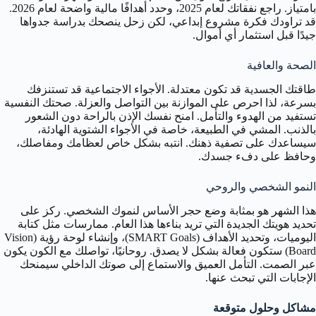
بامتياز. راجع نفقاتك لعام 2025، وحدد أهدافًا مالية واضحة لعام 2026.
قد تراودك فكرة مشروع إبداعي، لكن زحل ينصحك بدراسة جدواها
جيدًا قبل استثمار أي أموال.
الصحة والعافية
طاقتك الجسدية قد تكون معتدلة. الأجواء الاجتماعية قد تستنزفك
بسرعة، لذا احرص على الموازنة بين التواصل والعزلة. صحتك النفسية
تستفيد من الهدوء والتأمل. امنح نفسك الإذن بالراحة دون الشعور
بالذنب. المشي في الطبيعة، خاصة في الأجواء الشتوية الهادئة،
سيساعدك على تصفية ذهنك. انتبه بشكل خاص لعظامك ومفاصلك،
وحافظ على دفء جسدك.
النمو الشخصي والروحي
هذا الشهر هو بمثابة وضع حجر الأساس لنموك الشخصي. ركز على
تحديد هويتك الجديدة التي تريد بناءها هذا العام. ممارسات مثل كتابة
اليوميات، وتحديد الأهداف (SMART Goals)، وإنشاء لوحة رؤية (Vision
Board) ستكون فعالة بشكل لا يصدق. روحانيًا، تواصلك مع الكون يكون
عبر الصمت. التأمل العميق والاستماع إلى صوتك الداخلي سيمنحك
الإجابات التي تبحث عنها.
مشاكل وحلول متوقعة