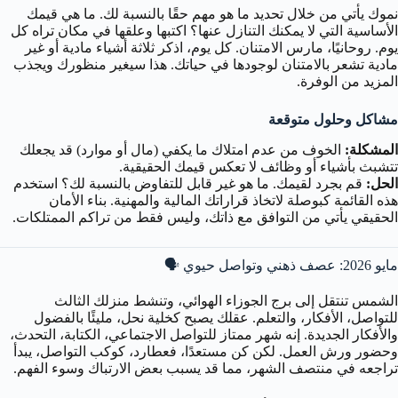
نموك يأتي من خلال تحديد ما هو مهم حقًا بالنسبة لك. ما هي قيمك
الأساسية التي لا يمكنك التنازل عنها؟ اكتبها وعلقها في مكان تراه كل
يوم. روحانيًا، مارس الامتنان. كل يوم، اذكر ثلاثة أشياء مادية أو غير
مادية تشعر بالامتنان لوجودها في حياتك. هذا سيغير منظورك ويجذب
المزيد من الوفرة.
مشاكل وحلول متوقعة
المشكلة:
الخوف من عدم امتلاك ما يكفي (مال أو موارد) قد يجعلك
تتشبث بأشياء أو وظائف لا تعكس قيمك الحقيقية.
الحل:
قم بجرد لقيمك. ما هو غير قابل للتفاوض بالنسبة لك؟ استخدم
هذه القائمة كبوصلة لاتخاذ قراراتك المالية والمهنية. بناء الأمان
الحقيقي يأتي من التوافق مع ذاتك، وليس فقط من تراكم الممتلكات.
مايو 2026: عصف ذهني وتواصل حيوي 🗣️
الشمس تنتقل إلى برج الجوزاء الهوائي، وتنشط منزلك الثالث
للتواصل، الأفكار، والتعلم. عقلك يصبح كخلية نحل، مليئًا بالفضول
والأفكار الجديدة. إنه شهر ممتاز للتواصل الاجتماعي، الكتابة، التحدث،
وحضور ورش العمل. لكن كن مستعدًا، فعطارد، كوكب التواصل، يبدأ
تراجعه في منتصف الشهر، مما قد يسبب بعض الارتباك وسوء الفهم.