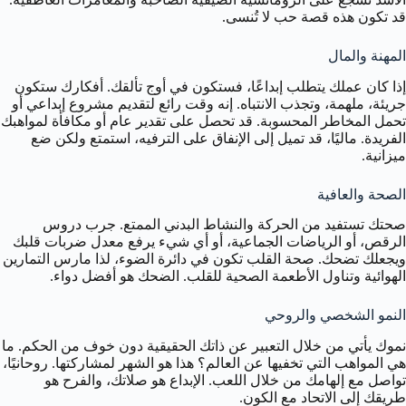
قد تكون هذه قصة حب لا تُنسى.
المهنة والمال
إذا كان عملك يتطلب إبداعًا، فستكون في أوج تألقك. أفكارك ستكون
جريئة، ملهمة، وتجذب الانتباه. إنه وقت رائع لتقديم مشروع إبداعي أو
تحمل المخاطر المحسوبة. قد تحصل على تقدير عام أو مكافأة لمواهبك
الفريدة. ماليًا، قد تميل إلى الإنفاق على الترفيه، استمتع ولكن ضع
ميزانية.
الصحة والعافية
صحتك تستفيد من الحركة والنشاط البدني الممتع. جرب دروس
الرقص، أو الرياضات الجماعية، أو أي شيء يرفع معدل ضربات قلبك
ويجعلك تضحك. صحة القلب تكون في دائرة الضوء، لذا مارس التمارين
الهوائية وتناول الأطعمة الصحية للقلب. الضحك هو أفضل دواء.
النمو الشخصي والروحي
نموك يأتي من خلال التعبير عن ذاتك الحقيقية دون خوف من الحكم. ما
هي المواهب التي تخفيها عن العالم؟ هذا هو الشهر لمشاركتها. روحانيًا،
تواصل مع إلهامك من خلال اللعب. الإبداع هو صلاتك، والفرح هو
طريقك إلى الاتحاد مع الكون.