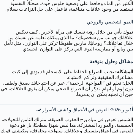
الكثير من الماء وحافظ على وضعية جلوس جيدة. صحتك النفسية
تستفيد من وجود علاقات متناغمة، فاعمل على حل النزاعات بسلام.
النمو الشخصي والروحي
نموك يأتي من خلال رؤية نفسك في مرآة الآخرين. كيف تعكس
علاقاتك جوانب من شخصيتك؟ ما الذي يمكنك تعلمه عن نفسك من
خلال تفاعلاتك؟ روحانيًا، مارس طقوسًا تركز على التوازن، مثل تأمل
يين ويانغ أو ممارسة اليوغا التي تركز على التوازن الجسدي.
مشاكل وحلول متوقعة
المشكلة:
تجنب الصراع للحفاظ على الانسجام قد يؤدي إلى كبت
مشاعرك الحقيقية وتراكم الاستياء.
الحل:
تعلم فن “المواجهة الرحيمة”. عبر عن احتياجاتك بصدق ولطف،
دون لوم أو اتهام. تذكر أن الصراع الصحي يمكن أن يقوي العلاقات، في
حين أن تجنبه يمكن أن يدمرها.
أكتوبر 2026: الغوص في الأعماق وكشف الأسرار 🦂
الشمس تغوص في مياه برج العقرب العميقة، منزلك الثامن للتحولات،
الحميمية، والموارد المشتركة. هذا ليس شهرًا سطحيًا، بل هو دعوة
للغوص في أعماق نفسيتك وعلاقاتك. ستواجه مخاوفك، وتكتشف قوتك