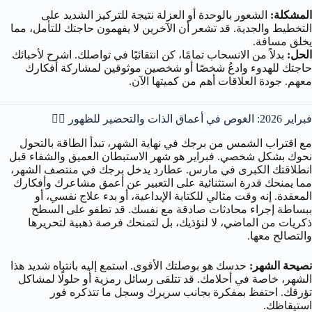
المشكلة:
الشعور بالوحدة أو العزلة نتيجة للتركيز الشديد على
التخطيط والجدية. قد تشعر أن الآخرين لا يفهمون حاجتك للتأمل، مما
يخلق مسافة.
الحل:
بدلاً من الانسحاب تمامًا، كن انتقائيًا في تواصلك. اشرح لأحبائك
حاجتك للهدوء وادعُ شخصًا أو شخصين موثوقين لمشاركة أفكارك
معهم. جودة العلاقات أهم من كميتها الآن.
فبراير 2026: الغوص في أعماق الذات والتحضير للظهور 🧘‍♀️
مع اقتراب الشمس من برجك في نهاية الشهر، تبدأ الطاقة بالتحول
نحوك بشكل شخصي. فبراير هو شهر الاستبطان العميق والشفاء قبل
انطلاقتك الكبرى في مارس. عطارد يدخل برجك في منتصف الشهر،
مما يمنحك قدرة استثنائية على التعبير عن أعمق مشاعرك وأفكارك
المعقدة. إنه وقت مثالي للكتابة الإبداعية، أو بدء علاج نفسي، أو
ببساطة إجراء محادثات صادقة مع نفسك. قد تطفو على السطح
ذكريات من الماضي، لا لتؤذيك، بل لتمنحك فرصة ذهبية لتحريرها
والتصالح معها.
نصيحة الشهر:
حدسك هو بوصلتك الأقوى. استمع إليه بانتباه شديد هذا
الشهر، خاصة في أحلامك. قد تتلقى رسائل رمزية أو حلولًا لمشاكل
تؤرقك. احتفظ بمفكرة بجانب سريرك وسجل ما تتذكره فور
استيقاظك.