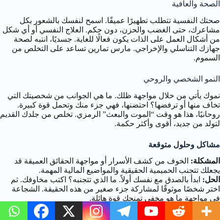
الصحة والعافية
صحتك النفسية تتطلب تطهيرًا عميقًا. اسمح لنفسك بالشعور بكل
مشاعرك، حتى الغضب والحزن، دون حكم. العلاج النفسي أو أي شكل
من أشكال العمل على الذات يكون فعالًا للغاية. جسديًا، انتبه لصحة
جهازك التناسلي والإخراجي. مارس تمارين تساعد على التخلص من
السموم.
النمو الشخصي والروحي
نموك يأتي من خلال مواجهة ظلك. ما هي الجوانب من شخصيتك التي
تخاف منها أو ترفضها؟ احتضنها، فهي جزء منك وتحمل قوة كبيرة.
روحانيًا، هذا هو وقت “الموت والبعث” الرمزي. تخلص من جلدك القديم
لتولد من جديد، أقوى وأكثر حكمة.
مشاكل وحلول متوقعة
المشكلة:
الخوف من كشف الأسرار أو مواجهة الحقائق العميقة قد
يجعلك تتجنب الحميمية الحقيقية والمواضيع المالية المهمة.
الحل:
ابدأ بالصدق مع نفسك أولاً. ما الذي تتجنبه؟ اكتب مخاوفك. ثم
اختر شخصًا موثوقًا لمشاركة جزء صغير من هذه الحقيقة. الشجاعة
في مواجهة ما هو مخفي تمنحك قوة هائلة.