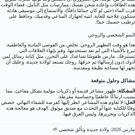
هذه الطاقات وإعادة شحن نفسك. ممارسات مثل التأمل، قضاء الوقت
قرب الماء (حتى لو كان حمامًا دافئًا)، والاستماع إلى موسيقى هادئة
ستكون علاجية للغاية. انتبه لجهازك المناعي وقدميك، وحافظ على
ترطيب جسمك جيدًا.
النمو الشخصي والروحي
هذا هو وقت التطهير الروحي. تخلص من الفوضى المادية والعاطفية.
تبرع بالأشياء التي لم تعد تستخدمها، وقم بإنهاء العلاقات التي
تستنزفك. مارس طقوسًا تساعدك على التحرر، مثل كتابة رسائل لمن
آذوك (دون إرسالها) ثم حرقها. روحك تستعد لولادة جديدة، وعليك أن
تجهز لها مساحة نظيفة ومقدسة.
مشاكل وحلول متوقعة
المشكلة:
ظهور مشاعر قديمة أو ذكريات مؤلمة بشكل مفاجئ، مما
يسبب ارتباكًا عاطفيًا وحساسية مفرطة.
الحل:
لا تقاوم هذه المشاعر. انظر إليها كفرصة للشفاء النهائي. خصص
وقتًا للكتابة عنها أو التحدث مع صديق موثوق. الهدف هو معالجة هذه
الذكريات وتحريرها، وليس الغرق فيها.
مارس 2026: ولادة جديدة وتألق شخصي 🌱