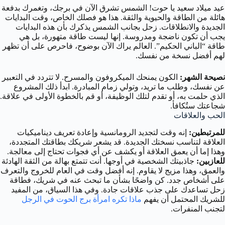
عيد ميلاد سعيد يا حوت! الشمس تشرق الآن في برجك، وتغمرك بدفعة
هائلة من الطاقة والحيوية والثقة. هذا هو فصلك الخاص، وقت البدايات
الجديدة والانطلاقات. زحل بجانب الشمس يذكرك بأن هذه البدايات
يجب أن تكون ناضجة ومدروسة. إنها ليست طاقة متهورة، بل هي
طاقة “الباني الحكيم”. العالم يراك الآن بوضوح، فاحرص على أن تظهر
لهم أفضل نسخة من نفسك.
نصيحة الشهر:
الكون يمنحك الميكروفون والمسرح. لا تتردد في التعبير
عن نفسك، وطلب ما تريد، وتولي زمام المبادرة. ابدأ ذلك المشروع
الذي حلمت به، أو تقدم لتلك الوظيفة، أو قم بالخطوة الأولى في علاقة.
شجاعتك ستُكافأ.
الحب والعلاقات
للمرتبطين:
إنه وقت لتجديد الرومانسية وإعادة تعريف ديناميكيات
العلاقة لتناسب نسختك الجديدة. قد يشعر شريكك بطاقتك المتجددة،
وهذا إما أن يعمق العلاقة أو يكشف عن أي فجوات تحتاج إلى معالجة.
للعازبين:
جاذبيتك الشخصية في أوجها. أنت تتمتع بهالة من الثقة الهادئة
والعمق، وهذا مزيج لا يقاوم. إنه أفضل وقت في العام للخروج والتعرف
على أشخاص جدد. كن واضحًا بشأن ما تبحث عنه في شريك، فطاقة
زحل تساعدك على جذب علاقات جادة. وفي هذا السياق، من المفيد
للشريك المحتمل أن يفهم
ماذا تكره امرأة برج الحوت في الرجل
لتجنب المنفرات.