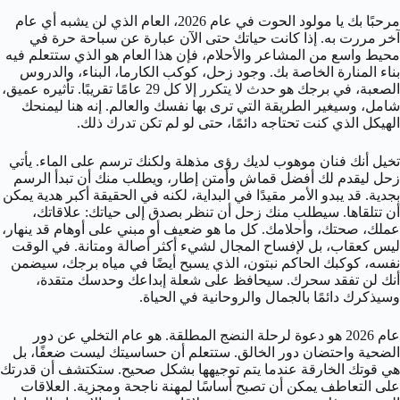
مرحبًا بك يا مولود الحوت في عام 2026، العام الذي لن يشبه أي عام
آخر مررت به. إذا كانت حياتك حتى الآن عبارة عن سباحة حرة في
محيط واسع من المشاعر والأحلام، فإن هذا العام هو الذي ستتعلم فيه
بناء المنارة الخاصة بك. وجود زحل، كوكب الكارما، البناء، والدروس
الصعبة، في برجك هو حدث لا يتكرر إلا كل 29 عامًا تقريبًا. تأثيره عميق،
شامل، وسيغير الطريقة التي ترى بها نفسك والعالم. إنه هنا ليمنحك
الهيكل الذي كنت تحتاجه دائمًا، حتى لو لم تكن تدرك ذلك.
تخيل أنك فنان موهوب لديك رؤى مذهلة ولكنك ترسم على الماء. يأتي
زحل ليقدم لك أفضل قماش وأمتن إطار، ويطلب منك أن تبدأ الرسم
بجدية. قد يبدو الأمر مقيدًا في البداية، لكنه في الحقيقة أكبر هدية يمكن
أن تتلقاها. سيطلب منك زحل أن تنظر بصدق إلى حياتك: علاقاتك،
عملك، صحتك، وأحلامك. كل ما هو ضعيف أو مبني على أوهام قد ينهار،
ليس كعقاب، بل لإفساح المجال لشيء أكثر أصالة ومتانة. في الوقت
نفسه، كوكبك الحاكم نبتون، الذي يسبح أيضًا في مياه برجك، سيضمن
أنك لن تفقد سحرك. سيحافظ على شعلة إبداعك وحدسك متقدة،
وسيذكرك دائمًا بالجمال والروحانية في الحياة.
عام 2026 هو دعوة لرحلة النضج المطلقة. هو عام التخلي عن دور
الضحية واحتضان دور الخالق. ستتعلم أن حساسيتك ليست ضعفًا، بل
هي قوتك الخارقة عندما يتم توجيهها بشكل صحيح. ستكتشف أن قدرتك
على التعاطف يمكن أن تصبح أساسًا لمهنة ناجحة ومجزية. العلاقات