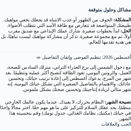
مشاكل وحلول متوقعة
المشكلة:
الخوف من الظهور أو جذب الانتباه قد يجعلك تخفي مواهبك.
طبيعتك المتواضعة قد تتعارض مع طاقة الأسد التي تتطلب الأضواء.
الحل:
ابدأ بخطوات صغيرة. شارك عملك الإبداعي مع صديق مقرب
أولاً، ثم مع مجموعة صغيرة. تذكر أن مشاركة مواهبك ليست تباهيًا، بل
هي هدية تقدمها للعالم.
أغسطس 2026: تنظيم الفوضى وإتقان التفاصيل 🥗
مع دخول الشمس إلى برج العذراء الترابي، منزلك السادس للصحة،
العمل، والروتين اليومي، تعود الطاقة لتصبح أكثر عملية وتنظيمًا. بعد
شهر من المرح، يدعوك أغسطس إلى إعادة ترتيب حياتك، وتحسين
عاداتك، والاهتمام بالتفاصيل الصغيرة التي تشكل حياتك اليومية. إنه
شهر مثالي لزيادة إنتاجيتك وتحسين صحتك بشكل ملموس.
نصيحة الشهر:
النظام يحررك، لا يقيدك. عندما يكون عالمك الخارجي
منظمًا، يجد عقلك السلام للتركيز على ما هو مهم حقًا. اختر مجالًا واحدًا
في حياتك (مكتبك، نظامك الغذائي، جدول نومك) وقم بتحسينه هذا
الشهر.
الحب والعلاقات