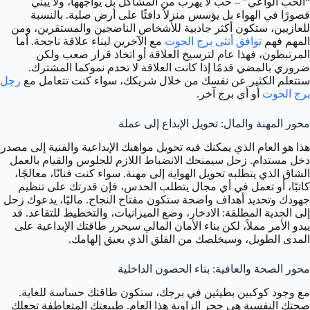
“الحب الواعي” – حب لا يهرب من المشاكل بل يواجهها، ولا يبني
قصورًا في الهواء بل يؤسس منزلاً دافئًا على أرض صلبة. بالنسبة
للعازبين، ستكون أكثر جاذبية للأشخاص الناضجين والمستقرين، ومن
المهم فهم
توافق أنثى برج الحوت
مع الآخرين لبناء علاقة ناجحة. أما
المرتبطون، فهذا عام لترسيخ العلاقة أو اتخاذ قرار صعب ولكن
ضروري بالمضي قدمًا إذا كانت العلاقة لا تخدم نموكما المشترك.
ستتعلم الكثير عن نفسك من خلال شريكك، سواء كنت تتعامل مع
رجل
برج الحوت
أو أي برج آخر.
محور المهنة والمال: تحويل الإبداع إلى عملة
هذا هو العام الذي يمكنك فيه تحويل مواهبك الإبداعية والفنية إلى مصدر
دخل مستدام. زحل سيمنحك الانضباط اللازم للجلوس والقيام بالعمل
الشاق الذي يتطلبه تحويل الهواية إلى مهنة. سواء كنت فنانًا، معالجًا،
كاتبًا، أو تعمل في أي مجال يتطلب الحدس، فإن قدرتك على تنظيم
جهودك وتحديد أهداف واضحة ستكون مفتاح النجاح. ماليًا، يدعوك زحل
إلى الجدية المطلقة: الادخار، وضع الميزانيات، والتخطيط للتقاعد. قد
يبدو الأمر مملاً، لكن بناء الأمان المالي سيحرر طاقتك الإبداعية على
المدى الطويل، وسيخلصك من القلق الذي يعيق إلهامك.
محور الصحة والعافية: بناء الحصون الداخلية
مع وجود كوكبين بطيئين في برجك، ستكون طاقتك حساسة للغاية.
صحتك النفسية هي حجر الزاوية هذا العام. طبيعتك المتعاطفة تجعلك