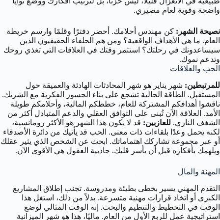
طبيعية في الانعزال قليلاً، ليس حزناً، بل لترتيب أفكارك ووضع نوايا
واضحة وقوية لعام مصيري.
نصيحة الشهر:
كن مهندس أحلامك. أحضر دفترًا وقلمًا وارسم خريطة
العام. ما هي الأهداف الواقعية؟ ومن هم الحلفاء الحقيقيون الذين
سيساعدونك في رحلتك؟ استثمر وقتك في العلاقات التي تغذي روحك
وتدعم نموك.
الحب والعلاقات
للمرتبطين:
شهر يناير هو شهر المحادثات الهادئة والعميقة حول
المستقبل. الطاقة الحالية تشجع على بناء الجسور الفكرية مع الشريك.
ناقشوا أهدافكم المشتركة للعام، خططكم المالية، وأحلامكم طويلة
الأمد. العلاقة الآن تُبنى على التوافق العقلي والدعم المتبادل أكثر من
الشغف الناري.
للعازبين:
قد لا يكون هذا الشهر هو الأكثر رومانسية،
لكنه يحمل وعدًا بلقاءات ذات معنى. الحب قد يأتيك من دائرة الأصدقاء
أو عبر مجموعة تشاركك اهتماماتك. ابحث عن الشخص الذي يثير عقلك
ويلهمك بأفكاره قبل أن يأسر قلبك. جاذبية العقول هي الأقوى الآن.
المهنة والمال
التقدم المهني يسير بخطى بطيئة ومدروسة. تجنب إطلاق المشاريع
الكبرى أو اتخاذ قرارات مهنية متسرعة. بدلاً من ذلك، استغل هذا
الوقت في التخطيط والتنظيم والبحث. إنه الوقت المثالي لوضع
استراتيجية عمل للربع الأول من العام. ماليًا، هذا هو شهر الميزانية