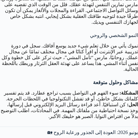
مارس تمارين التنفس لتهدئة عقلك. قلل من الوقت الذي تقضيه على
وسائل التواصل الاجتماعي. القراءة والمجلات والألغاز يمكن أن تكون
طرقًا جيدة لتوجيه طاقتك العقلية بشكل إيجابي. انتبه بشكل خاص
لجهازك التنفسي ويديك.
النمو الشخصي والروحي
نموك يأتي من خلال تعلم شيء جديد يوسع آفاقك. سجل في دورة
تدريبية عبر الإنترنت أو اقرأ كتابًا في مجال مختلف تمامًا عن مجال
عملك. روحانيًا، مارس “تأمل المشي”، حيث تركز على كل خطوة وكل
نفس أثناء المشي. هذا يساعد على تهدئة العقل الثرثار وربطك باللحظة
الحالية.
مشاكل وحلول متوقعة
المشكلة:
سوء الفهم في التواصل بسبب تراجع عطارد. قد يتم تفسير
كلماتك بشكل خاطئ، أو قد تفشل التكنولوجيا في اللحظات الحرجة.
الحل:
كن استباقيًا. أعد قراءة رسائل البريد الإلكتروني قبل إرسالها،
وخذ نسخة احتياطية من ملفاتك المهمة. في المحادثات، اطلب التوضيح
بدلاً من افتراض النوايا. الصبر هو حليفك الأكبر.
يونيو 2026: العودة إلى الجذور ورعاية الروح 🏡