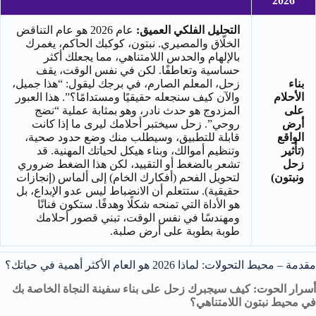
2026
التحليل الفلكي العميق:
عام 2026 هو عام التناقض
الخلّاق والمصيري. نبتون، كوكبك الحاكم، يغمرك
بالإلهام والحدس اللامتناهي، مما يجعلك أكثر
حساسية وتعاطفًا. لكن في نفس الوقت، يقف
بناء
زحل، المعلم الصارم، في برجك ليقول: “هذا جميل،
الأحلام
والآن كيف سنجعله حقيقيًا ومستدامًا؟”. هذا العبور
على
المزدوج هو حدث نادر، وهو بمثابة عملية “نضج
أرض
روحي”. زحل سيختبر أحلامك ليرى ما إذا كانت
الواقع
قابلة للتطبيق، وسيطلب منك وضع حدود صحية،
(تأثير
وتنظيم أموالك، وبناء هيكل لحياتك المهنية. قد
زحل
تشعر بالضغط أو التقييد، لكن هذا الضغط ضروري
ونبتون)
لتحويل الفحم (أفكارك الخام) إلى ألماس (إنجازات
حقيقية). ستتعلم أن الانضباط ليس عدو الإبداع، بل
هو الأداة التي تمنحه شكلًا وهدفًا. ستكون فنانًا
ومهندسًا في نفس الوقت، تبني قصور أحلامك
طوبة بطوبة على أرض صلبة.
مقدمة – محيط التحولات: لماذا 2026 هو العام الأكثر أهمية في حياتك؟
أسرار الحوت: كيف سيجبرك زحل على بناء سفينة النجاة الخاصة بك
في محيط نبتون اللامتناهي؟