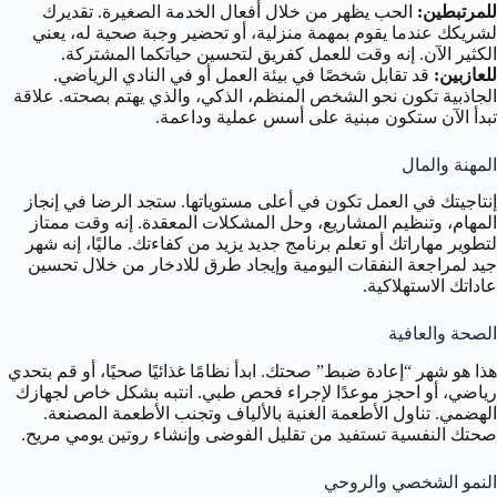
للمرتبطين:
الحب يظهر من خلال أفعال الخدمة الصغيرة. تقديرك
لشريكك عندما يقوم بمهمة منزلية، أو تحضير وجبة صحية له، يعني
الكثير الآن. إنه وقت للعمل كفريق لتحسين حياتكما المشتركة.
للعازبين:
قد تقابل شخصًا في بيئة العمل أو في النادي الرياضي.
الجاذبية تكون نحو الشخص المنظم، الذكي، والذي يهتم بصحته. علاقة
تبدأ الآن ستكون مبنية على أسس عملية وداعمة.
المهنة والمال
إنتاجيتك في العمل تكون في أعلى مستوياتها. ستجد الرضا في إنجاز
المهام، وتنظيم المشاريع، وحل المشكلات المعقدة. إنه وقت ممتاز
لتطوير مهاراتك أو تعلم برنامج جديد يزيد من كفاءتك. ماليًا، إنه شهر
جيد لمراجعة النفقات اليومية وإيجاد طرق للادخار من خلال تحسين
عاداتك الاستهلاكية.
الصحة والعافية
هذا هو شهر “إعادة ضبط” صحتك. ابدأ نظامًا غذائيًا صحيًا، أو قم بتحدي
رياضي، أو احجز موعدًا لإجراء فحص طبي. انتبه بشكل خاص لجهازك
الهضمي. تناول الأطعمة الغنية بالألياف وتجنب الأطعمة المصنعة.
صحتك النفسية تستفيد من تقليل الفوضى وإنشاء روتين يومي مريح.
النمو الشخصي والروحي