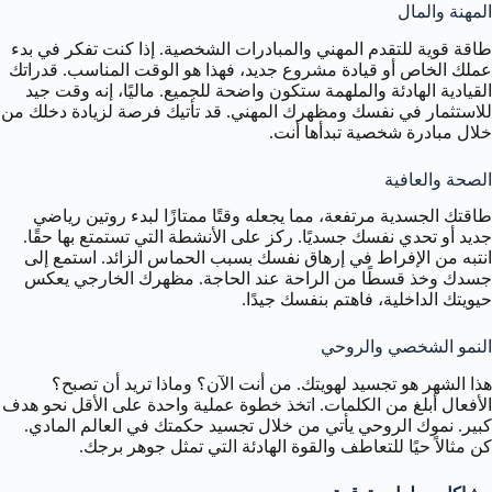
المهنة والمال
طاقة قوية للتقدم المهني والمبادرات الشخصية. إذا كنت تفكر في بدء
عملك الخاص أو قيادة مشروع جديد، فهذا هو الوقت المناسب. قدراتك
القيادية الهادئة والملهمة ستكون واضحة للجميع. ماليًا، إنه وقت جيد
للاستثمار في نفسك ومظهرك المهني. قد تأتيك فرصة لزيادة دخلك من
خلال مبادرة شخصية تبدأها أنت.
الصحة والعافية
طاقتك الجسدية مرتفعة، مما يجعله وقتًا ممتازًا لبدء روتين رياضي
جديد أو تحدي نفسك جسديًا. ركز على الأنشطة التي تستمتع بها حقًا.
انتبه من الإفراط في إرهاق نفسك بسبب الحماس الزائد. استمع إلى
جسدك وخذ قسطًا من الراحة عند الحاجة. مظهرك الخارجي يعكس
حيويتك الداخلية، فاهتم بنفسك جيدًا.
النمو الشخصي والروحي
هذا الشهر هو تجسيد لهويتك. من أنت الآن؟ وماذا تريد أن تصبح؟
الأفعال أبلغ من الكلمات. اتخذ خطوة عملية واحدة على الأقل نحو هدف
كبير. نموك الروحي يأتي من خلال تجسيد حكمتك في العالم المادي.
كن مثالاً حيًا للتعاطف والقوة الهادئة التي تمثل جوهر برجك.