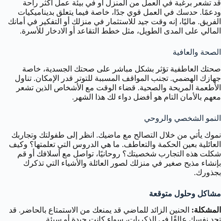
قد تشعر برغبة في العمل من المنزل أو في بيئة عمل أكثر راحة
ودعمًا. حدسك في العمل قوي جدًا، خاصة فيما يتعلق بديناميكيات
الفريق. ماليًا، إنه وقت جيد للاستثمار في منزلك أو التفكير في أمانك
المالي على المدى الطويل، مثل خطط التقاعد أو الادخار للأسرة.
الصحة والعافية
صحتك العاطفية تؤثر بشكل مباشر على صحتك الجسدية، خاصة
جهازك الهضمي. تجنب المواقف المسببة للتوتر قدر الإمكان. تناول
الأطعمة المريحة والصحية. قضاء الوقت مع الأشخاص الذين تشعر
معهم بالأمان التام هو أفضل دواء لك هذا الشهر.
النمو الشخصي والروحي
نموك يأتي من خلال التصالح مع ماضيك. انظر إلى طفولتك وتجاربك
العائلية بعين الحكمة والتعاطف. ما هي الدروس التي تعلمتها؟ وكيف
شكلت هذه التجارب شخصيتك؟ روحانيًا، تواصل مع أسلافك أو قم
بإنشاء مذبح صغير في منزلك لصور العائلة والأشياء التي تذكرك
بجذورك.
مشاكل وحلول متوقعة
المشكلة:
الحنين الزائد للماضي قد يمنعك من الاستمتاع بالحاضر. قد
تجد نفسك عالقًا في الذكريات، سواء كانت جيدة أو سيئة.