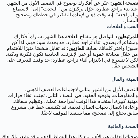
نصيحة الشهر:
عبّر عن أفكارك بوضوح في النصف الأول من الشهر.
عند بدء تراجع عطارد، حوّل تركيزك من “التحدث” إلى “الاستماع
والمراجعة”. إنه وقت ذهبي لإعادة التفكير في خططك وتصحيح
المسار.
الحب والعلاقات
للمرتبطين:
التواصل هو مفتاح العلاقة هذا الشهر. شارك أفكارك
ومشاعرك بصدق. أثناء تراجع عطارد، قد يحدث سوء فهم، لذا كن
صبورًا واختر كلماتك بعناية.
للعازبين:
قد تقابل شخصًا مثيرًا للاهتمام
من خلال محادثة عفوية أو عبر الإنترنت. الجاذبية تكون فكرية وذكية.
لكن لا تتسرع في الالتزام أثناء تراجع عطارد؛ خذ وقتك للتعرف على
الشخص حقًا.
المهنة والمال
النصف الأول من الشهر مثالي لاجتماعات العصف الذهني،
والمفاوضات، وتوقيع العقود. في النصف الثاني، تجنب اتخاذ قرارات
مهنية كبيرة. استخدم هذا الوقت لمراجعة عملك، وتنظيم ملفاتك،
وإعادة الاتصال بجهات اتصال قديمة. قد تكتشف خطأً في مشروع
سابق يحتاج إلى تصحيح، مما سينقذ الموقف لاحقًا.
الصحة والعافية
صحتك العقلية هي الأهم. مع كل هذا النشاط الذهني، قد تشعر بالإرهاق.