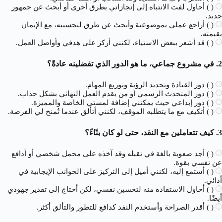
( ) أحاول لفت الانتباه إلى إنجازاتي بطرق أخرى أو أبحث عن جمهور
جديد.
( ) أراجع عملي بموضوعية وأبحث عن طرق لتحسينه، مع الإيمان
بقيمته.
( ) قد أشعر ببعض الاستياء، لكنني أركز على هدفي وأواصل العمل.
2. في مشروع جماعي، ما هو الدور الذي تفضلينه عادةً؟
( ) دور القيادة وتحديد الرؤية وتوزيع المهام.
( ) دور المتحدث الرسمي أو من يقدم العمل النهائي بشكل جذاب.
( ) دور إبداعي حيث يمكنني إضافة لمستي الخاصة والمميزة.
( ) أتكيف مع ما يتطلبه الموقف، لكنني أتألق عندما تُمنح لي الفرصة.
3. كيف تتعاملين مع النقد، حتى لو كان بنّاءً؟
( ) أجد صعوبة بالغة في تقبله وقد آخذه على محمل شخصي أو أدافع
عن نفسي بقوة.
( ) أستمع إليه، لكنني أميل إلى التركيز على الجوانب الإيجابية في
أدائي.
( ) أحاول الاستفادة منه لتحسين نفسي، لكن أحتاج إلى تقدير جهودي
أيضًا.
( ) أقدر الصراحة وأستخدم النقد كدافع للتطور والتألق أكثر.