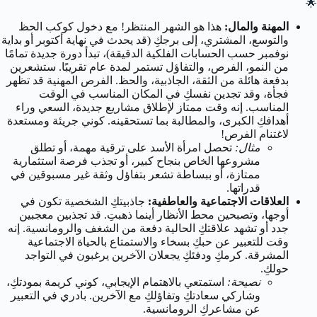
🌟
المهنة والمال:
هذا هو الشهر المنتظر! مع دخول كوكب الحظ
والتوسع، المشتري، إلى برجكِ (قد يحدث في نهاية أكتوبر أو بداية
نوفمبر حسب الحسابات الفلكية الدقيقة)، تبدأ دورة جديدة تمامًا
من النمو، الفرص، والتفاؤل تستمر لمدة عام تقريبًا. ستشعرين
بدفعة هائلة من الثقة، الجاذبية، والحظ. الفرص المهنية قد تظهر
فجأة، وقد تجدين نفسكِ في المكان المناسب في الوقت
المناسب. إنه وقت ممتاز لإطلاق مشاريع جديدة، السعي وراء
أهدافكِ الكبرى، والمطالبة بما تستحقينه. كوني جريئة ومستعدة
لاغتنام الفرص!
مثال:
تحصل امرأة الأسد على ترقية مهمة، أو تطلق
مشروعها الخاص بنجاح كبير، أو تجذب فرصة استثمارية
ممتازة، أو ببساطة تشعر بتفاؤل وثقة غير مسبوقين في
قدراتها.
العلاقات الاجتماعية والعاطفية:
جاذبيتكِ الشخصية تكون في
أوجها، وتصبحين محط الأنظار أينما ذهبتِ. قد تجذبين معجبين
جدد أو تشهد علاقتكِ الحالية دفعة من الشغف والرومانسية. إنه
وقت للتعبير عن حبكِ بسخاء والاستمتاع بالحياة الاجتماعية
المشرقة. كرمكِ ودفئكِ يجعلان الآخرين يرغبون في التواجد
حولكِ.
نصيحة:
استمتعي بالاهتمام الإيجابي، كوني كريمة بمودتكِ،
وشاركي سعادتكِ وتفاؤلكِ مع الآخرين. بادري في التعبير
عن مشاعركِ الرومانسية.