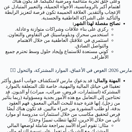
وعلى خلق تجربة متناغمة ومرضية لكليكما. قد يكون هناك
اهتمام أكبر بالرومانسية، الأجواء الجميلة، والتعبير المتبادل عن
الإعجاب والتقدير. العلاقة الحميمة تكون فرصة لتعزيز الرابطة
والتأكيد على الشراكة العاطفية والجسدية.
نصائح مفصلة لهذا الشهر:
ركزي على بناء علاقات وشراكات متوازنة وعادلة.
استخدمي سحركِ ودبلوماسيتكِ في التفاوض والتعاون.
استثمري في علاقتكِ العاطفية من خلال الاهتمام
والتواصل الصادق.
كوني مستعدة للاستماع وإيجاد حلول وسط تحترم جميع
الأطراف.
مارس 2026: الغوص في الأعماق، الموارد المشتركة، والتحول 🧘‍♀️
المهنة والمال:
قد يدعوكِ مارس لاستكشاف جوانب أعمق وأكثر
تعقيدًا في حياتكِ المالية والمهنية، خاصة تلك المتعلقة بالموارد
المشتركة (استثمارات، قروض، ضرائب، ميراث) أو الديون. قد
تحتاجين إلى التعامل مع هذه الأمور بجدية ومسؤولية (ربما بتأثير
من زحل). إنها فترة جيدة للبحث المالي المعمق، فهم العقود
بدقة، أو طلب المشورة من خبراء ماليين. قد تكون هناك أيضًا
فرص لتحقيق مكاسب من خلال استثمارات مدروسة أو موارد
تأتي من خلال الآخرين، لكنها تتطلب تمييزًا وحذرًا.
مثال:
تقوم امرأة الأسد بمراجعة شاملة لوضعها المالي
المشترك مع الشريك، أو تعمل على تسوية التزام مالي