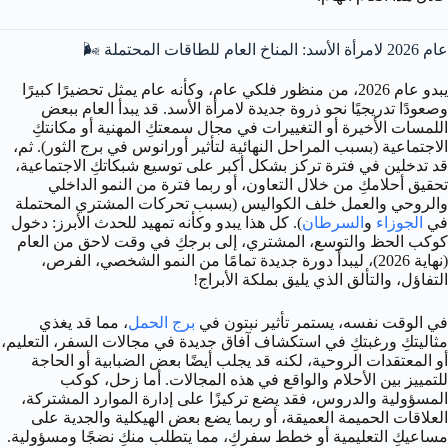
عام 2026 لامرأة الأسد: المناخ العام للطاقات المحتملة 🌬️
يبدو عام 2026، من منظور فلكي عام، وكأنه عام يمثل تحضيرًا كبيرًا
وصعودًا تدريجيًا نحو ذروة جديدة لامرأة الأسد. قد يبدأ العام ببعض
اللمسات الأخيرة أو التغييرات في مجال سمعتكِ المهنية أو مكانتكِ
الاجتماعية (بسبب المراحل النهائية لتأثير أورانوس في برج الثور). ثم،
قد تدخلين في فترة تركز بشكل أكبر على توسيع شبكاتكِ الاجتماعية،
تحقيق أحلامكِ من خلال التعاون، أو ربما فترة من النمو الداخلي
والروحي والعمل خلف الكواليس (بسبب تحركات المشتري المحتملة
في
الجوزاء
و
السرطان
). كل هذا يبدو وكأنه تمهيد للحدث الأبرز: دخول
كوكب الحظ والتوسع، المشتري، إلى برجكِ في وقت لاحق من العام
(نهاية 2026)، ليبدأ دورة جديدة تمامًا من النمو الشخصي، الفرص،
التفاؤل، والتألق الذي يليق بملكة الأبراج!
في الوقت نفسه، يستمر تأثير نبتون في
برج الحمل
، مما قد يغذي
مثاليتكِ ورغبتكِ في استكشاف آفاق جديدة في مجالات السفر، التعليم،
أو المعتقدات الروحية، لكنه قد يجلب أيضًا بعض الضبابية أو الحاجة
للتمييز بين الأحلام والواقع في هذه المجالات. أما زحل، كوكب
المسؤولية والدروس، فقد يضع تركيزًا على إدارة الموارد المشتركة،
العلاقات الحميمة العميقة، أو ربما يضع بعض الهيكلية والجدية على
مساعيكِ التعليمية أو خطط سفركِ، مما يتطلب منكِ نضجًا ومسؤولية.