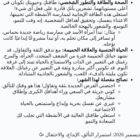
الصحة والطاقة والتطور الشخصي:
طاقتكِ وحيويتكِ تكونان في
أعلى مستوياتهما. تشعرين بأنكِ قادرة على فعل أي شيء!
استغلي هذه الطاقة الإيجابية لممارسة الأنشطة التي تحبينها،
الاعتناء بنفسكِ، وتحقيق أهدافكِ الشخصية. إنه وقت للنمو،
التوسع، والشعور بالبهجة الخالصة.
مثال:
تبدأ امرأة الأسد في ممارسة رياضة جديدة بحماس،
أو تسافر إلى مكان تحلم به، أو تبدأ مشروعًا إبداعيًا كانت
تؤجله.
الحياة الجنسية والعلاقة الحميمة:
مع تدفق الثقة والتفاؤل، قد
تشهد حياتكِ الحميمة فترة من الشغف المتجدد، الجرأة، والمرح.
رغبتكِ في التعبير عن الذات والاستمتاع بالحياة تمتد إلى غرفة
النوم. قد تكونين أكثر مبادرة وثقة في التعبير عن رغباتكِ. العلاقة
تكون مليئة بالدفء، اللعب، والشعور بالجاذبية المتبادلة.
نصائح مفصلة لهذا الشهر:
احتضني الفرص الجديدة بثقة وتفاؤل! هذا هو وقتكِ للتألق.
كوني جريئة في السعي وراء أهدافكِ الكبرى وإطلاق
مشاريعكِ.
عبري عن نفسكِ بحرية وإبداع واستمتعي بالحياة
الاجتماعية.
استغلي طاقتكِ العالية في الأنشطة التي تجلب لكِ
السعادة والنمو.
ديسمبر 2026: استمرار التألق، الإبداع، والاحتفال 🥳