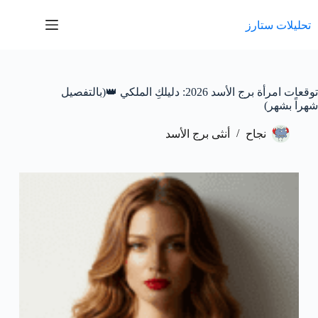
لتجاوز
لى
تحليلات ستارز
لمحتوى
توقعات امرأة برج الأسد 2026: دليلكِ الملكي 👑(بالتفصيل
شهراً بشهر)
نجاح
أنثى برج الأسد