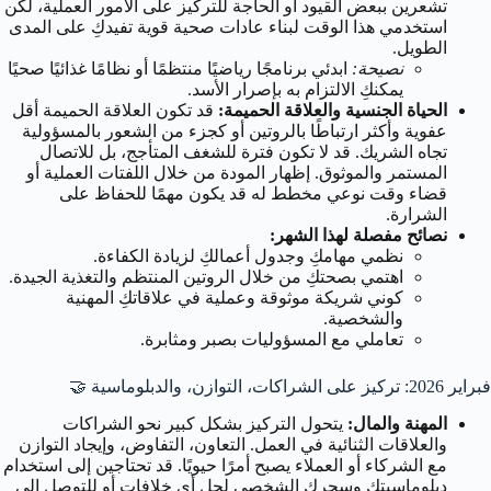
تشعرين ببعض القيود أو الحاجة للتركيز على الأمور العملية، لكن
استخدمي هذا الوقت لبناء عادات صحية قوية تفيدكِ على المدى
الطويل.
نصيحة:
ابدئي برنامجًا رياضيًا منتظمًا أو نظامًا غذائيًا صحيًا
يمكنكِ الالتزام به بإصرار الأسد.
الحياة الجنسية والعلاقة الحميمة:
قد تكون العلاقة الحميمة أقل
عفوية وأكثر ارتباطًا بالروتين أو كجزء من الشعور بالمسؤولية
تجاه الشريك. قد لا تكون فترة للشغف المتأجج، بل للاتصال
المستمر والموثوق. إظهار المودة من خلال اللفتات العملية أو
قضاء وقت نوعي مخطط له قد يكون مهمًا للحفاظ على
الشرارة.
نصائح مفصلة لهذا الشهر:
نظمي مهامكِ وجدول أعمالكِ لزيادة الكفاءة.
اهتمي بصحتكِ من خلال الروتين المنتظم والتغذية الجيدة.
كوني شريكة موثوقة وعملية في علاقاتكِ المهنية
والشخصية.
تعاملي مع المسؤوليات بصبر ومثابرة.
فبراير 2026: تركيز على الشراكات، التوازن، والدبلوماسية 🤝
المهنة والمال:
يتحول التركيز بشكل كبير نحو الشراكات
والعلاقات الثنائية في العمل. التعاون، التفاوض، وإيجاد التوازن
مع الشركاء أو العملاء يصبح أمرًا حيويًا. قد تحتاجين إلى استخدام
دبلوماسيتكِ وسحركِ الشخصي لحل أي خلافات أو للتوصل إلى