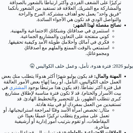
تركيزًا على الشغف الفردي وأكثر ارتباطًا بالشعور بالصداقة
والمشاركة مع الشريك. العلاقة قد تستفيد من الشعور بأنكما
“فريق واحد” يعمل نحو أهداف مشتركة. المرح والراحة
والتواصل الودي قد تكون هي الأجواء السائدة.
نصائح مفصلة لهذا الشهر:
استثمري في صداقاتكِ وشبكاتكِ الاجتماعية والمهنية.
كوني منفتحة على التعاون والمشاريع الجماعية.
فكري في آمالكِ وأحلامكِ طويلة الأمد وكيفية تحقيقها.
استمتعي بالوقت الممتع والملهم مع أصدقائكِ
ومجموعاتكِ.
يوليو 2026: فترة هدوء، تأمل، وعمل خلف الكواليس 🤫
المهنة والمال:
قد يكون يوليو شهرًا أكثر هدوءًا يتطلب منكِ بعض
العمل خلف الكواليس، التأمل، أو ربما إنهاء بعض الأمور العالقة
قبل فترة أكثر نشاطًا. (قد يكون هذا مرتبطًا بوجود
المشتري
في
بيت الأسرار والختام). قد لا تكون فترة مناسبة لإطلاق مشاريع
كبرى تتطلب الظهور، بل للتحضير والتخطيط الهادئ. قد
تستفيدين من العمل بمفردكِ أو في بيئة هادئة.
مثال:
تخصص امرأة الأسد وقتًا لمراجعة استراتيجياتها، أو
تعمل على مشروع يتطلب تركيزًا عميقًا بعيدًا عن
المقاطعات، أو تقوم بترتيب أمور إدارية أو أرشيفية
متأخرة.
العلاقات الاجتماعية والعاطفية:
قد تميلين إلى قضاء المزيد من