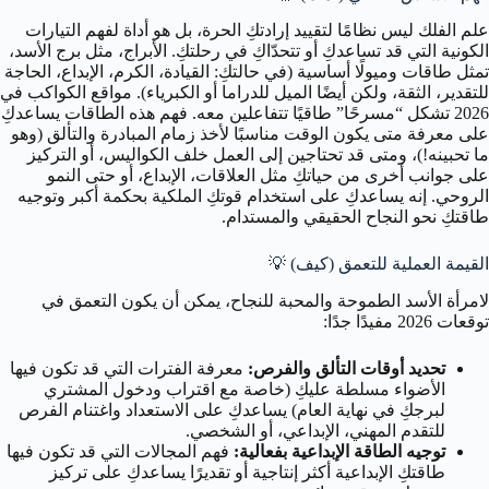
علم الفلك ليس نظامًا لتقييد إرادتكِ الحرة، بل هو أداة لفهم التيارات
الكونية التي قد تساعدكِ أو تتحدّاكِ في رحلتكِ. الأبراج، مثل برج الأسد،
تمثل طاقات وميولًا أساسية (في حالتكِ: القيادة، الكرم، الإبداع، الحاجة
للتقدير، الثقة، ولكن أيضًا الميل للدراما أو الكبرياء). مواقع الكواكب في
2026 تشكل “مسرحًا” طاقيًا تتفاعلين معه. فهم هذه الطاقات يساعدكِ
على معرفة متى يكون الوقت مناسبًا لأخذ زمام المبادرة والتألق (وهو
ما تحبينه!)، ومتى قد تحتاجين إلى العمل خلف الكواليس، أو التركيز
على جوانب أخرى من حياتكِ مثل العلاقات، الإبداع، أو حتى النمو
الروحي. إنه يساعدكِ على استخدام قوتكِ الملكية بحكمة أكبر وتوجيه
طاقتكِ نحو النجاح الحقيقي والمستدام.
القيمة العملية للتعمق (كيف) 💡
لامرأة الأسد الطموحة والمحبة للنجاح، يمكن أن يكون التعمق في
توقعات 2026 مفيدًا جدًا:
تحديد أوقات التألق والفرص:
معرفة الفترات التي قد تكون فيها
الأضواء مسلطة عليكِ (خاصة مع اقتراب ودخول المشتري
لبرجكِ في نهاية العام) يساعدكِ على الاستعداد واغتنام الفرص
للتقدم المهني، الإبداعي، أو الشخصي.
توجيه الطاقة الإبداعية بفعالية:
فهم المجالات التي قد تكون فيها
طاقتكِ الإبداعية أكثر إنتاجية أو تقديرًا يساعدكِ على تركيز