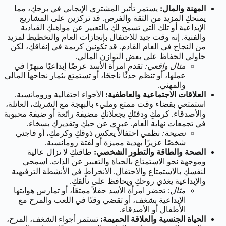
المهنة والمال:
يستمر تأثير المشتري الإيجابي في برجكِ، مما
يمنحكِ المزيد من الثقة والفرص. قد تركزين على المشاريع
الإبداعية أو تلك التي تسمح لكِ بالتعبير عن مواهبكِ القيادية
والفنية. إنه وقت جيد للاحتفال بإنجازات العام والتخطيط لمزيد
من النجاح في العام القادم. قد تكونين كريمة في إنفاقكِ، لكن
حاولي الحفاظ على بعض التوازن المالي.
مثال واقعي:
تقدم امرأة الأسد عرضًا إبداعيًا مبهرًا في
عملها، أو تنظم حدثًا ناجحًا، أو تستمتع بثمار نجاحها المالي
والمهني.
العلاقات الاجتماعية والعاطفية:
الأجواء احتفالية ورومانسية.
استمتعي بقضاء وقت ممتع ومليء بالبهجة مع الشريك، العائلة،
والأصدقاء. كرمكِ ودفئكِ يجعلانكِ مضيفة رائعة أو ضيفة محبوبة
في تجمعات نهاية العام. عبري عن حبكِ وتقديركِ بسخاء.
نصيحة:
نظمي احتفالاً يعكس ذوقكِ وكرمكِ، أو فاجئي
شخصًا عزيزًا بهدية مميزة أو لفتة رومانسية.
الصحة والطاقة والتطور الشخصي:
طاقتكِ لا تزال عالية
وموجهة نحو الاستمتاع بالحياة والتعبير عن الذات. اسمحي
لنفسكِ بالاستمتاع والاحتفال. الانخراط في الأنشطة الترفيهية
والإبداعية يغذي روحكِ ويحافظ على تألقكِ.
مثال:
تحضر امرأة الأسد حفلاً ممتعًا، أو تمارس هوايتها
الإبداعية بشغف، أو تقضي وقتًا في اللعب والمرح مع
الأطفال أو الأصدقاء.
الحياة الجنسية والعلاقة الحميمة:
تستمر أجواء الشغف، المرح،