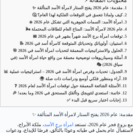
محتويات المقالة ⚡
مقدمة: عام 2026 يفتح الستار لامرأة الأسد المتألقة ✨
كيف ولماذا نتعمق في التوقعات الفلكية لهذا العام؟ 🤔
امرأة الأسد: السمات الجوهرية التي تشكل عام 2026 ☀️
عام 2026 لامرأة الأسد: المناخ العام للطاقات المحتملة 🌬️
توقعات امرأة برج الأسد شهراً بشهر في عام 2026 📅
استبيان: أولوياتكِ وتحدياتكِ المتوقعة كامرأة أسد في 2026 📝
الحلول والاستراتيجيات المعمقة لتحديات امرأة الأسد في 2026 🎯
أمثلة وسيناريوهات توضيحية معمقة من واقع حياة امرأة الأسد (في
سياق 2026) 🎭
الجدول: تحديات وفرص امرأة الأسد في 2026 – استراتيجيات عملية 📊
آراء ومنظور فلكي أوسع ودراسات ذات صلة 🌍
الأسئلة الشائعة المعمقة حول توقعات امرأة الأسد لعام 2026 ❓
خاتمة: استعدي لتتويجكِ وتألقكِ المستحق في 2026 وما بعده! 🎉
إجابات اختبار سريع قبل البدء ✅
مقدمة: عام 2026 يفتح الستار لامرأة الأسد المتألقة ✨
مع بزوغ فجر عام 2026، تستعد
امرأة برج الأسد
، ملكة الأبراج،
لاستقبال عام يحمل في طياته وعودًا بالتألق، فرصًا للإبداع، ودعوات