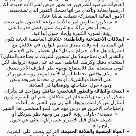
اتفاقيات مرضية للطرفين. قد تظهر فرص لشراكات جديدة، لكن
ادرسيها بعناية وتأكدي من أنها تمنحكِ التقدير الذي تستحقينه.
الأمور المالية المشتركة تتطلب نقاشًا عادلًا.
سيناريو:
تتفاوض امرأة الأسد ببراعة للحصول على صفقة
مربحة أو تحل نزاعًا مع شريك عمل بفضل قدرتها على
رؤية الصورة الكبيرة وإيجاد حلول إبداعية.
العلاقات الاجتماعية والعاطفية:
علاقاتكِ العاطفية الجادة تكون
في المقدمة. إنه وقت ممتاز لتقييم التوازن في علاقتكِ مع
الشريك: هل هناك احترام متبادل؟ هل تحصلين على الاهتمام
والتقدير الذي تحتاجينه؟ هل تمنحين الشريك ما يحتاجه بالمقابل؟
استخدام دفئكِ وكرمكِ العاطفي يساعد على تقوية الروابط، لكن
كوني مستعدة أيضًا للاستماع لوجهة نظر الطرف الآخر بصدق.
مثال واقعي:
تخطط امرأة الأسد لموعد رومانسي يركز
على الاحتفاء بالشريك، أو تجري محادثة صريحة ولكن
ودودة حول احتياجاتها وتوقعاتها في العلاقة.
الصحة والطاقة والتطور الشخصي:
طاقتكِ ومزاجكِ قد يتأثران
بشكل كبير بمدى الانسجام في علاقاتكِ. تعلم فن التسوية (دون
التنازل عن كرامتكِ) وإيجاد التوازن بين التعبير عن الذات
واحتياجات الآخرين هو درس مهم في النمو الشخصي هذا الشهر.
نصيحة:
حاولي رؤية الأمور من وجهة نظر شريككِ أو
شريك عملكِ قبل الإصرار على رأيكِ. ابحثي عن حلول
“رابح-رابح”.
الحياة الجنسية والعلاقة الحميمة:
التركيز ينصب على الشريك