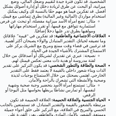
الشخصية. قد تكون فترة جيدة لتقييم وضعكِ المالي، وضع
ميزانية، أو البحث عن طرق لزيادة دخلكِ أو إدارة أصولكِ بشكل
أفضل. قد تفكرين فيما هو مهم حقًا بالنسبة لكِ وكيف يمكنكِ
استخدام مواردكِ (المالية وغير المالية) بطرق تتماشى مع قيمكِ.
مثال:
تضع امرأة الأسد ميزانية مفصلة، أو تبحث عن فرص
استثمارية تتوافق مع قيمها، أو تقرر استخدام مهاراتها
ومواهبها بطرق تدر عليها دخلاً إضافيًا.
العلاقات الاجتماعية والعاطفية:
قد تفكرين في “قيمة” علاقاتكِ
وما تضيفه لحياتكِ. التقدير المتبادل والولاء يصبحان أكثر أهمية.
قد ترغبين في قضاء وقت ممتع ومريح مع الشريك يركز على
الاستمتاع المشترك بالأشياء الجيدة في الحياة.
نصيحة:
عبري عن تقديركِ لشريككِ أو أصدقائكِ من خلال
لفتة مدروسة أو هدية ذات معنى تعكس قيمتكِ لهم.
الصحة والطاقة والتطور الشخصي:
قد يكون التركيز على تقدير
الذات وبناء شعور داخلي بالقيمة لا يعتمد فقط على التقدير
الخارجي. اهتمي بصحتكِ من خلال الاستمتاع بوجبات لذيذة
وصحية والأنشطة التي تشعركِ بالراحة والأمان.
مثال:
تستمتع امرأة الأسد بتحضير وجبة صحية وشهية
لنفسها، أو تمارس نشاطًا يربطها بحواسها مثل اليوجا أو
الرقص.
الحياة الجنسية والعلاقة الحميمة:
العلاقة الحميمة قد تكون
مرتبطة بالشعور بالقيمة والتقدير المتبادل. قد تستمتعين بالجانب
الحسي والمريح في العلاقة، مع التركيز على خلق أجواء جميلة
وممتعة. الشعور بالأمان المادي والعاطفي يعزز القدرة على