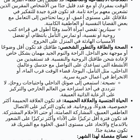
الوقت بمفردكِ أو مع عدد قليل جدًا من الأشخاص المقربين الذين
تشعرين معهم براحة تامة. قد تكون فترة جيدة للتفكير في
علاقاتكِ على مستوى أعمق، أو ربما تحتاجين إلى التعامل مع
بعض القضايا النفسية أو العاطفية الكامنة.
سيناريو:
تقضي امرأة الأسد وقتًا أطول في قراءة كتب
روحية أو نفسية، أو تمارس التأمل بانتظام، أو تفضل
الأمسيات الهادئة في المنزل على الخروج.
الصحة والطاقة والتطور الشخصي:
طاقتكِ قد تكون أقل وضوحًا
أو موجهة نحو الداخل. الراحة والنوم الجيد مهمان بشكل خاص
لإعادة شحن طاقتكِ الروحية والنفسية. قد تستفيدين من
الأنشطة التي تساعدكِ على التواصل مع حدسكِ وعالمكِ
الداخلي، مثل التأمل، اليوجا، قضاء الوقت قرب الماء، أو
الانخراط في أعمال خيرية سرية.
نصيحة:
استمعي إلى صوتكِ الداخلي واحتياجات روحكِ. لا
تترددي في أخذ استراحة من العالم الخارجي والتركيز
على الرعاية الذاتية العميقة.
الحياة الجنسية والعلاقة الحميمة:
قد تكون العلاقة الحميمة أكثر
خصوصية، هدوءًا، وروحانية. قد يكون التركيز على الاتصال
العاطفي العميق، المشاركة الصامتة، أو حتى الأحلام المشتركة.
قد تكون فترة أقل تركيزًا على الأداء وأكثر تركيزًا على الشعور
بالاندماج والاتحاد على مستوى أعمق. الخلوة مع الشريك قد
تكون مغذية جدًا.
نصائح مفصلة لهذا الشهر: