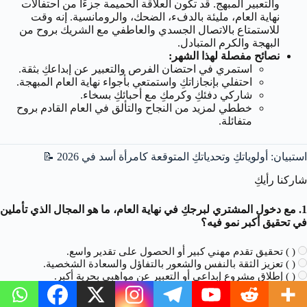
والتعبير المبهج. قد تكون العلاقة الحميمة جزءًا من احتفالات
نهاية العام، مليئة بالدفء، الضحك، والرومانسية. إنه وقت
للاستمتاع بالاتصال الجسدي والعاطفي مع الشريك بروح من
البهجة والكرم المتبادل.
نصائح مفصلة لهذا الشهر:
استمري في احتضان الفرص والتعبير عن إبداعكِ بثقة.
احتفلي بإنجازاتكِ واستمتعي بأجواء نهاية العام المبهجة.
شاركي دفئكِ وكرمكِ مع أحبائكِ بسخاء.
خططي لمزيد من النجاح والتألق في العام القادم بروح
متفائلة.
استبيان: أولوياتكِ وتحدياتكِ المتوقعة كامرأة أسد في 2026 📝
شاركنا رأيكِ
1. مع دخول المشتري لبرجكِ في نهاية العام، ما هو المجال الذي تأملين
في تحقيق أكبر نمو فيه؟
( ) تحقيق تقدم مهني كبير أو الحصول على تقدير واسع.
( ) تعزيز الثقة بالنفس والشعور بالتفاؤل والسعادة الشخصية.
( ) إطلاق مشروع إبداعي أو التعبير عن مواهبي بحرية أكبر.
( ) تحسين العلاقات الشخصية وجذب المزيد من الحب والمرح.