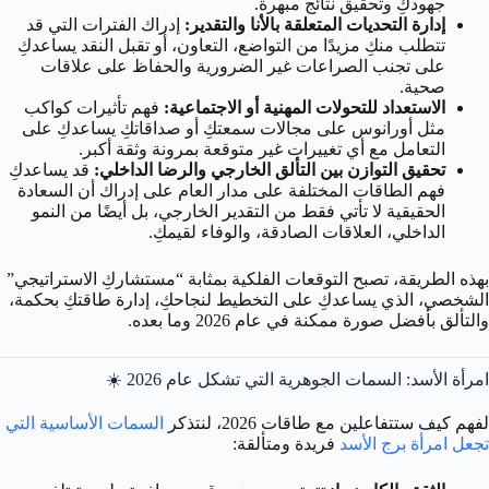
جهودكِ وتحقيق نتائج مبهرة.
إدارة التحديات المتعلقة بالأنا والتقدير:
إدراك الفترات التي قد
تتطلب منكِ مزيدًا من التواضع، التعاون، أو تقبل النقد يساعدكِ
على تجنب الصراعات غير الضرورية والحفاظ على علاقات
صحية.
الاستعداد للتحولات المهنية أو الاجتماعية:
فهم تأثيرات كواكب
مثل أورانوس على مجالات سمعتكِ أو صداقاتكِ يساعدكِ على
التعامل مع أي تغييرات غير متوقعة بمرونة وثقة أكبر.
تحقيق التوازن بين التألق الخارجي والرضا الداخلي:
قد يساعدكِ
فهم الطاقات المختلفة على مدار العام على إدراك أن السعادة
الحقيقية لا تأتي فقط من التقدير الخارجي، بل أيضًا من النمو
الداخلي، العلاقات الصادقة، والوفاء لقيمكِ.
بهذه الطريقة، تصبح التوقعات الفلكية بمثابة “مستشاركِ الاستراتيجي”
الشخصي، الذي يساعدكِ على التخطيط لنجاحكِ، إدارة طاقتكِ بحكمة،
والتألق بأفضل صورة ممكنة في عام 2026 وما بعده.
امرأة الأسد: السمات الجوهرية التي تشكل عام 2026 ☀️
لفهم كيف ستتفاعلين مع طاقات 2026، لنتذكر
السمات الأساسية التي
تجعل امرأة برج الأسد
فريدة ومتألقة: