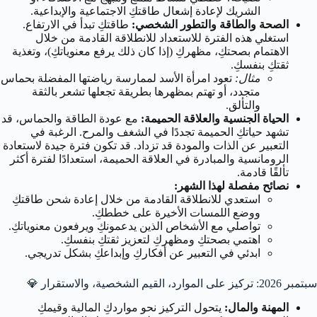
الشريك لإعادة إشعال طاقتكِ الاجتماعية والإبداعية.
الصحة والطاقة والتطور الشخصي:
طاقتكِ تبدأ في الارتفاع.
استغلي هذه الفترة للاستعداد للانطلاقة القادمة من خلال
الاهتمام بصحتكِ، مظهركِ (إذا كان ذلك يرفع معنوياتكِ)، وتغذية
ثقتكِ بنفسكِ.
مثال:
تعود امرأة الأسد لممارسة رياضتها المفضلة بحماس
متجدد، أو تهتم بمظهرها بطريقة تجعلها تشعر بالثقة
والتألق.
الحياة الجنسية والعلاقة الحميمة:
مع عودة الطاقة والحماس، قد
تشهد حياتكِ الحميمة تجددًا في الشغف والمرح. الرغبة في
التعبير عن الذات والمودة قد تزداد. قد تكون فترة جيدة لاستعادة
الرومانسية والمبادرة في العلاقة الحميمة، استعدادًا لفترة أكثر
تألقًا قادمة.
نصائح مفصلة لهذا الشهر:
استعدي للانطلاقة القادمة من خلال إعادة شحن طاقتكِ
ووضع اللمسات الأخيرة على خططكِ.
تواصلي مع الأشخاص الذين يدعمونكِ ويرفعون معنوياتكِ.
اهتمي بصحتكِ ومظهركِ لتعزيز ثقتكِ بنفسكِ.
ابدئي في التعبير عن أفكاركِ وإبداعكِ بشكل تدريجي.
سبتمبر 2026: تركيز على الموارد، القيم الشخصية، والاستقرار 💎
المهنة والمال:
يتحول التركيز نحو مواردكِ المالية وقيمكِ