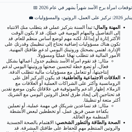
توقعات امرأة برج الأسد شهراً بشهر في عام 2026 📅
يناير 2026: تركيز على العمل، الروتين، والمسؤوليات 💼
المهنة والمال:
تبدأ السنة بتركيز عملي قد يتطلب منكِ الانتباه
إلى التفاصيل والمهام اليومية في عملكِ. قد لا يكون الوقت
الأكثر إثارة أو إبداعًا، لكنه مهم لوضع أساس منظم للعام. قد
تكون هناك مسؤوليات إضافية تحتاج إلى تنظيمكِ وقدرتكِ على
الإدارة. اهتمي بصحتكِ وروتينكِ اليومي لدعم طاقتكِ المهنية.
الأمور المالية قد تتطلب نهجًا عمليًا ومسؤولًا.
مثال:
قد تقوم امرأة الأسد بتنظيم جدول أعمالها بشكل
فعال، أو تضع خطة لتحسين صحتها وروتينها اليومي لدعم
إنتاجيتها، أو تتعامل مع مسؤوليات مالية تتطلب الدقة.
العلاقات الاجتماعية والعاطفية:
قد يكون التركيز أقل على
الرومانسية وأكثر على الشراكات العملية أو العلاقات مع
الزملاء. إظهار الدعم والموثوقية في علاقاتكِ يكون موضع تقدير.
قد تحتاجين إلى إيجاد طرق لجعل الروتين اليومي مع الشريك
أكثر متعة أو تنظيمًا.
مثال:
قد تساعدين شريككِ في مهمة عملية، أو تعملين
بكفاءة ضمن فريق عمل، أو تخططين لبعض الأنشطة
المنظمة مع العائلة.
الصحة والطاقة والتطور الشخصي:
الاهتمام بالصحة الجسدية
والروتين المنتظم مهم للحفاظ على طاقتكِ المشرقة. قد