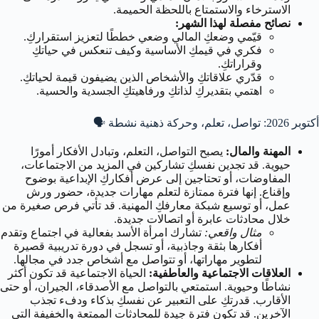
الاسترخاء والاستمتاع باللحظة الحميمة.
نصائح مفصلة لهذا الشهر:
قيّمي وضعكِ المالي وضعي خططًا لتعزيز استقراركِ.
فكري في قيمكِ الأساسية وكيف تنعكس في حياتكِ
وقراراتكِ.
قدّري علاقاتكِ والأشخاص الذين يضيفون قيمة لحياتكِ.
اهتمي بتقديركِ لذاتكِ ورفاهيتكِ الجسدية والحسية.
أكتوبر 2026: تواصل، تعلم، وحركة ذهنية نشطة 🗣️
المهنة والمال:
يصبح التواصل، التعلم، وتبادل الأفكار أمورًا
حيوية. قد تجدين نفسكِ تشاركين في المزيد من الاجتماعات،
المفاوضات، أو تحتاجين إلى عرض أفكاركِ الإبداعية بوضوح
وإقناع. إنها فترة ممتازة لتعلم مهارات جديدة، حضور ورش
عمل، أو توسيع شبكة معارفكِ المهنية. قد تأتي فرص صغيرة من
خلال محادثات عابرة أو اتصالات جديدة.
مثال واقعي:
تشارك امرأة الأسد بفعالية في اجتماع وتقدم
أفكارها بثقة وجاذبية، أو تسجل في دورة تدريبية قصيرة
لتطوير مهاراتها، أو تتواصل مع أشخاص جدد في مجالها.
العلاقات الاجتماعية والعاطفية:
الحياة الاجتماعية قد تكون أكثر
نشاطًا وحيوية. استمتعي بالتواصل مع الأصدقاء، الجيران، أو حتى
الأقارب. قدرتكِ على التعبير عن نفسكِ بذكاء ودفء تجذب
الآخرين. قد تكون فترة جيدة للمحادثات الممتعة والخفيفة التي