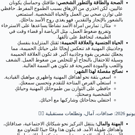
الصحة والطاقة والتطور الشخصي:
طاقتكِ وحماسكِ يكونان
عاليين، لكن احذري من الإرهاق بسبب الطموح المفرط. حافظي
على توازن صحي بين العمل والحياة الشخصية. استمتعي
بالشعور بالإنجاز والتقدير، فهو يغذي روح الأسد بداخلكِ.
مثال:
تمارس امرأة الأسد نشاطًا يساعدها على الاسترخاء
وتفريغ ضغوط العمل، مثل الرياضة أو قضاء وقت في
الطبيعة، لتحافظ على تألقها.
الحياة الجنسية والعلاقة الحميمة:
ثقتكِ المتزايدة بنفسكِ
وجاذبيتكِ المهنية قد تنعكس إيجابًا على حياتكِ الحميمة، مما
يجعلكِ تشعرين بقوة وجاذبية أكبر. قد تكون العلاقة الحميمة
وسيلة للاحتفال بالنجاح أو للتخلص من ضغوط العمل. الشغف
واللعب والمودة الصريحة قد تكون هي السمة الغالبة.
نصائح مفصلة لهذا الشهر:
اسعي بثقة نحو أهدافكِ المهنية واظهري مواهبكِ القيادية.
استغلي الفرص المتاحة للتقدم وتحسين سمعتكِ.
حافظي على التوازن بين طموحاتكِ المهنية وحياتكِ
الشخصية وصحتكِ.
احتفلي بنجاحاتكِ وشاركيها مع أحبائكِ.
يونيو 2026: صداقات، آمال، وتطلعات مستقبلية 👯‍♀️
المهنة والمال:
ينتقل التركيز نحو شبكاتكِ الاجتماعية، صداقاتكِ،
وأهدافكِ طويلة الأمد. قد يكون هذا وقتًا جيدًا للتعاون مع