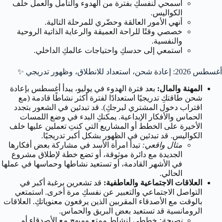
اسمحي لنفسكِ بفترة من الهدوء والتأمل والعمل خلف
الكواليس.
أنهي الأمور العالقة وحضّري للمرحلة التالية.
خصصي وقتًا للراحة العميقة والرعاية الذاتية الروحية
والنفسية.
استمعي إلى حدسكِ واحتياجات عالمكِ الداخلي.
أغسطس 2026: إعادة شحن، استعداد للانطلاق، وظهور تدريجي ✨
المهنة والمال:
بعد فترة الهدوء في يوليو، يبدأ أغسطس بإعادة
شحن طاقتكِ تدريجيًا استعدادًا لفترة أكثر نشاطًا قادمة (مع
اقتراب دخول المشتري لبرجكِ). قد تبدئين في الشعور بتجدد
الحماس والأفكار الإبداعية. يمكنكِ البدء في وضع اللمسات
الأخيرة على الخطط أو المشاريع التي كنتِ تعملين عليها خلف
الكواليس. قد تبدئين في الظهور بشكل أكبر تدريجيًا.
مثال واقعي:
تبدأ امرأة الأسد في مشاركة بعض أفكارها
الجديدة مع دائرة موثوقة، أو تضع خطة لإطلاق مشروع
في الأشهر القادمة، أو تستعيد نشاطها وحماسها في عملها
الحالي.
العلاقات الاجتماعية والعاطفية:
قد تشعرين برغبة أكبر في
التواصل الاجتماعي والتعبير عن نفسكِ مرة أخرى. استمتعي
بالوقت مع الأصدقاء المقربين الذين يرفعون معنوياتكِ. العلاقات
الرومانسية قد تستعيد بعض البريق والحماس.
نصيحة:
خططي لنشاط ممتع ومبهج مع الأصدقاء أو