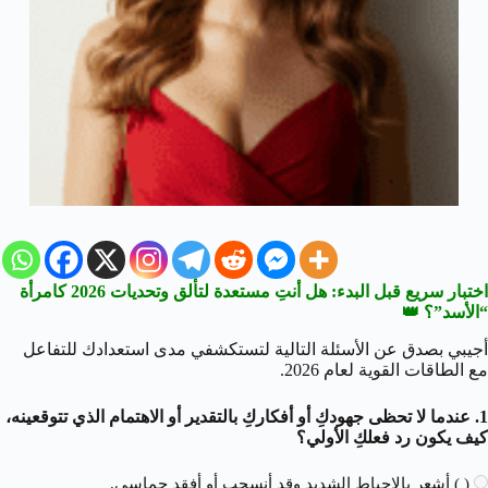
اختبار سريع قبل البدء: هل أنتِ مستعدة لتألق وتحديات 2026 كامرأة
“الأسد”؟ 👑
أجيبي بصدق عن الأسئلة التالية لتستكشفي مدى استعدادك للتفاعل
مع الطاقات القوية لعام 2026.
1. عندما لا تحظى جهودكِ أو أفكاركِ بالتقدير أو الاهتمام الذي تتوقعينه،
كيف يكون رد فعلكِ الأولي؟
( ) أشعر بالإحباط الشديد وقد أنسحب أو أفقد حماسي.