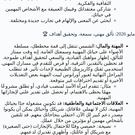
الثقافية والفكرية.
شاركي معتقداتكِ وقيمكِ العميقة مع الأشخاص المهمين
في حياتكِ.
ابحثي عن المعنى والإلهام في تجارب جديدة ومختلفة.
مايو 2026: تألق مهني، سمعة، وتحقيق أهداف 🏆
المهنة والمال:
الشمس تنتقل إلى قمة مخططكِ، مسلطة
الأضواء على حياتكِ المهنية وسمعتكِ العامة. إنه وقت ممتاز
للتألق، إظهار مواهبكِ القيادية، والسعي لتحقيق أهداف طموحة.
قد تحظين بالتقدير، الترقية، أو فرص للتقدم في مساركِ المهني.
استخدمي ثقتكِ وكاريزمتكِ الطبيعية لإحداث تأثير. قد تتطلب
المراحل النهائية لعبور أورانوس لبيت المهنة بعض التعديلات
الأخيرة أو تقديم اختراقات غير متوقعة.
مثال:
تتقدم امرأة الأسد لمنصب قيادي، أو تطلق مشروعًا
مهمًا يحظى بالاهتمام، أو تحصل على تقدير علني لإنجازاتها
المهنية.
العلاقات الاجتماعية والعاطفية:
قد تكونين مشغولة جدًا بحياتكِ
المهنية، لكن لا تهملي علاقاتكِ. شريككِ وأحبائكِ يمكن أن يكونوا
مصدر دعم كبير لكِ الآن. احتفلي بنجاحاتكِ معهم. قد تلتقين
بأشخاص مهمين أو مؤثرين من خلال عملكِ.
نصيحة:
خصصي وقتًا للاحتفال بالإنجازات (حتى الصغيرة)
مع شريككِ أو عائلتكِ، وأظهري تقديركِ لدعمهم.