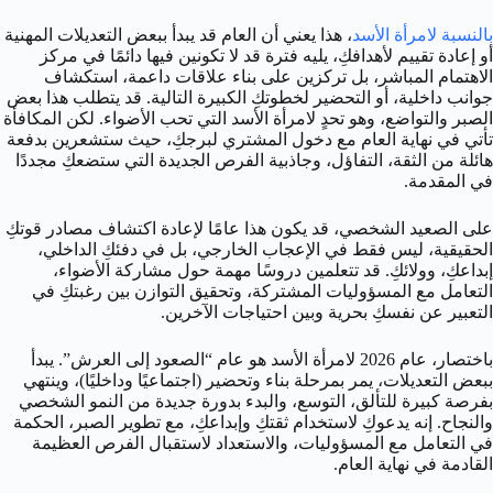
بالنسبة لامرأة الأسد
، هذا يعني أن العام قد يبدأ ببعض التعديلات المهنية
أو إعادة تقييم لأهدافكِ، يليه فترة قد لا تكونين فيها دائمًا في مركز
الاهتمام المباشر، بل تركزين على بناء علاقات داعمة، استكشاف
جوانب داخلية، أو التحضير لخطوتكِ الكبيرة التالية. قد يتطلب هذا بعض
الصبر والتواضع، وهو تحدٍ لامرأة الأسد التي تحب الأضواء. لكن المكافأة
تأتي في نهاية العام مع دخول المشتري لبرجكِ، حيث ستشعرين بدفعة
هائلة من الثقة، التفاؤل، وجاذبية الفرص الجديدة التي ستضعكِ مجددًا
في المقدمة.
على الصعيد الشخصي، قد يكون هذا عامًا لإعادة اكتشاف مصادر قوتكِ
الحقيقية، ليس فقط في الإعجاب الخارجي، بل في دفئكِ الداخلي،
إبداعكِ، وولائكِ. قد تتعلمين دروسًا مهمة حول مشاركة الأضواء،
التعامل مع المسؤوليات المشتركة، وتحقيق التوازن بين رغبتكِ في
التعبير عن نفسكِ بحرية وبين احتياجات الآخرين.
باختصار، عام 2026 لامرأة الأسد هو عام “الصعود إلى العرش”. يبدأ
ببعض التعديلات، يمر بمرحلة بناء وتحضير (اجتماعيًا وداخليًا)، وينتهي
بفرصة كبيرة للتألق، التوسع، والبدء بدورة جديدة من النمو الشخصي
والنجاح. إنه يدعوكِ لاستخدام ثقتكِ وإبداعكِ، مع تطوير الصبر، الحكمة
في التعامل مع المسؤوليات، والاستعداد لاستقبال الفرص العظيمة
القادمة في نهاية العام.