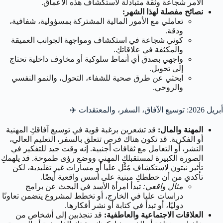
الأمر شجاعة وثقة متبادلة لاستكشاف هذه الأعماق.
نصائح مفصلة لهذا الشهر:
تعاملي مع الأمور المالية المشتركة بمسؤولية، شفافية،
ودقة.
كوني شجاعة في استكشاف ومواجهة الجوانب العميقة
والمكثفة في علاقاتكِ.
واجهي بصدق أي أنماط سلوكية أو مخاوف داخلية تحتاج
إلى تحويل.
ابحثي عن طرق صحية للشفاء، التحول، والنمو النفسي
والروحي.
أبريل 2026: توسيع الآفاق، السفر، والمعتقدات ✈️
المهنة والمال:
قد تشعرين برغبة قوية في توسيع آفاقكِ المهنية
أو الفكرية. قد تكون هناك فرص تتعلق بالسفر، التعليم العالي،
النشر، أو التعامل مع ثقافات أجنبية. إنه وقت جيد للتفكير في
الصورة الكبيرة لمستقبلكِ المهني ووضع رؤى طموحة. قد يلهمكِ
تأثير نبتون لاستكشاف مُثُل عليا أو مسارات غير تقليدية، لكن
تأكدي من أن خططكِ مبنية على أسس واقعية أيضًا.
مثال واقعي:
تبدأ امرأة الأسد في البحث عن برامج
دراسات عليا في الخارج، أو تخطط لمشروع يتضمن تعاونًا
دوليًا، أو تبدأ في كتابة أو نشر أفكارها.
العلاقات الاجتماعية والعاطفية:
قد تنجذبين إلى أشخاص من