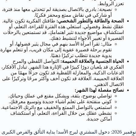
تعزز الروابط.
نصيحة:
بادري بالاتصال بصديقة لم تتحدثي معها منذ فترة،
أو شاركي في نقاش ممتع ومحفز فكريًا.
الصحة والطاقة والتطور الشخصي:
طاقتكِ الفكرية تكون عالية.
عقلكِ نشط وفضولي. استغلي هذه الفترة للقراءة، التعلم، أو
استكشاف مواضيع جديدة تثير اهتمامكِ. قد تستمتعين بالرحلات
القصيرة أو تغيير الأجواء لتنشيط ذهنكِ.
مثال:
تقرأ امرأة الأسد بنهم في مجال يثير فضولها، أو
تقوم برحلة قصيرة عفوية إلى مكان قريب، أو تتعلم مهارة
يدوية جديدة تتطلب تركيزًا ذهنيًا.
الحياة الجنسية والعلاقة الحميمة:
التواصل اللفظي والمرح
الفكري قد يلعبان دورًا كبيرًا في الإثارة هذا الشهر. تبادل الأفكار،
الدعابات الذكية، والمغازلة اللفظية قد تكون جزءًا مهمًا من
العلاقة الحميمة. العلاقة قد تكون أخف وأكثر مرحًا وتركيزًا على
الاتصال الذهني.
نصائح مفصلة لهذا الشهر:
تواصلي بوضوح، بثقة، وبشكل مقنع في عملكِ وحياتكِ.
كوني منفتحة على تعلم أشياء جديدة وتوسيع معرفتكِ.
استمتعي بالتواصل الممتع والخفيف مع دائرتكِ الاجتماعية.
نشطي عقلكِ من خلال القراءة، التعلم، أو استكشاف
أماكن جديدة.
نوفمبر 2026: دخول المشتري لبرج الأسد! بداية التألق والفرص الكبرى