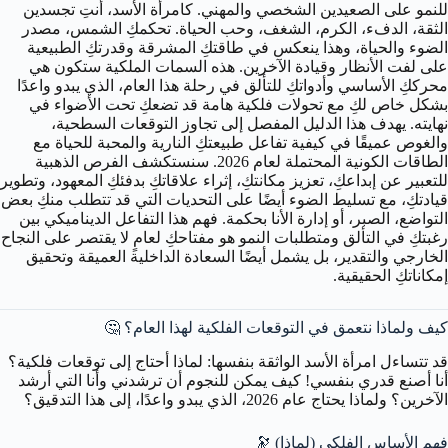
للنمو على الصعيدين الشخصي والمهني. كامرأة الأسد، أنتِ تجسدين
الثقة، الدفء، الكرم، الشغف، وحب الحياة. تحكمكِ الشمس، مصدر
الضوء والحياة، وهذا ينعكس في طاقتكِ المشرقة وقدرتكِ الطبيعية
على لفت الأنظار وقيادة الآخرين. هذه السمات الملكية ستكون هي
محرككِ الأساسي وأدواتكِ للتألق في رحلة هذا العام، الذي يبدو واعدًا
بشكل خاص لكِ مع تحولات فلكية هامة قد تضعكِ تحت الأضواء في
نهايته. يهدف هذا الدليل المفصل إلى تجاوز التوقعات السطحية،
والغوص عميقًا في كيفية تفاعل طبيعتكِ النارية والمحبة للحياة مع
الطاقات الكونية المحتملة لعام 2026. سنستكشف الفرص الذهبية
للتعبير عن إبداعكِ، تعزيز مكانتكِ، إثراء علاقاتكِ بدفئكِ المعهود، وتطوير
قيادتكِ، مع تسليط الضوء أيضًا على التحديات التي قد تتطلب منكِ بعض
التواضع، الصبر، أو إدارة الأنا بحكمة. فهم هذا التفاعل الديناميكي بين
رغبتكِ في التألق ومتطلبات النمو هو مفتاحكِ لعامٍ لا يقتصر على النجاح
الخارجي والتقدير، بل يشمل أيضًا السعادة الداخلية العميقة وتحقيق
إمكاناتكِ الحقيقية.
كيف ولماذا نتعمق في التوقعات الفلكية لهذا العام؟ 🤔
قد تتساءل امرأة الأسد الواثقة بنفسها: لماذا أحتاج إلى توقعات فلكية؟
أنا أصنع قدري بنفسي! كيف يمكن للنجوم أن ترشدني وأنا التي أرشد
الآخرين؟ ولماذا يحتاج عام 2026، الذي يبدو واعدًا، إلى هذا التدقيق؟
فهم الأساس الفلكي (لماذا) 🔭