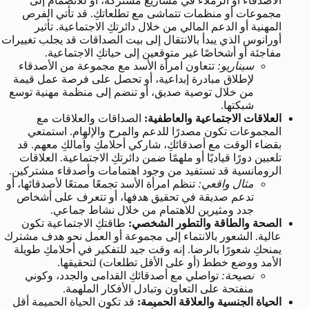
الأصدقاء أو الزملاء في مشاريع مشتركة، أو للانضمام إلى
مجموعات أو منظمات تتماشى مع تطلعاتكِ. قد تأتي الفرص
المهنية أو الدعم المالي من خلال دائرتكِ الاجتماعية. تأثير
أورانوس الذي يبدأ بالانتقال إلى بيت الصداقات قد يجلب تغييرات
مفاجئة أو أشخاصًا غير متوقعين إلى حياتكِ الاجتماعية.
سيناريو:
تتعاون امرأة الأسد مع مجموعة من الأصدقاء
لإطلاق مبادرة إبداعية، أو تحصل على فرصة عمل قيمة
من خلال توصية صديق، أو تنضم إلى منظمة مهنية توسع
شبكتها.
العلاقات الاجتماعية والعاطفية:
الصداقات والعلاقات مع
المجموعات تكون مصدرًا للدعم والمرح والإلهام. استمتعي
بقضاء الوقت مع أصدقائكِ، شاركي أحلامكِ وآمالكِ معهم. قد
تلعبين دورًا قياديًا أو ملهمًا ضمن دائرتكِ الاجتماعية. العلاقات
الرومانسية قد تستفيد من وجود اهتمامات وأصدقاء مشتركين.
مثال واقعي:
تنظم امرأة الأسد تجمعًا ممتعًا لأصدقائها، أو
تدعم صديقة في تحقيق هدفها، أو تتعرف على أشخاص
جدد ومثيرين للاهتمام من خلال نشاط جماعي.
الصحة والطاقة والتطور الشخصي:
طاقتكِ الاجتماعية تكون
عالية. الشعور بالانتماء إلى مجموعة أو العمل نحو هدف مشترك
يمنحكِ شعورًا بالرضا. إنه وقت جيد للتفكير في أحلامكِ طويلة
الأمد ووضع خطط (أو على الأقل تطلعات) لتحقيقها.
نصيحة:
تواصلي مع أصدقائكِ القدامى والجدد، وكوني
منفتحة على التعاون وتبادل الأفكار الملهمة.
الحياة الجنسية والعلاقة الحميمة:
قد تكون الحياة الحميمة أقل