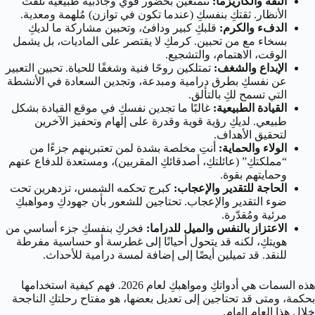
الثقة والكاريزما:
تتمتعين بحضور قوي وجاذبية طبيعية تلفت
الأنظار. ثقتكِ بنفسكِ (عندما تكون في توازن) مُلهمة ومعدية.
الدفء والكرم:
قلبكِ كبير ودافئ، وتحبين مشاركة ما لديكِ
بسخاء مع من تحبين. كرمكِ لا يقتصر على الماديات، بل يشمل
الوقت، الاهتمام، والتشجيع.
الإبداع والشغف:
تمتلكين روحًا فنية وشغفًا للحياة. تحبين التعبير
عن نفسكِ بطرق درامية ومبدعة، وتجدين السعادة في الأنشطة
التي تسمح لكِ بالتألق.
القيادة الطبيعية:
غالبًا ما تجدين نفسكِ في موقع القيادة بشكل
طبيعي. لديكِ رؤية قوية وقدرة على إلهام وتحفيز الآخرين
لتحقيق الأهداف.
الولاء والحماية:
أنتِ مخلصة بشدة لمن تعتبرينهم جزءًا من
“مملكتكِ” (عائلتكِ، أصدقائكِ المقربين)، ومستعدة للدفاع عنهم
وحمايتهم بقوة.
الحاجة للتقدير والإعجاب:
كبرج تحكمه الشمس، تزدهرين تحت
ضوء التقدير والإعجاب. تحتاجين للشعور بأن جهودكِ ومواهبكِ
مرئية ومُقدّرة.
الاعتزاز بالنفس والميل للدراما:
فخركِ بنفسكِ جزء أساسي من
هويتكِ، لكنه قد يتحول أحيانًا إلى غطرسة أو حساسية مفرطة
للنقد. قد تميلين أيضًا إلى إضافة لمسة درامية للأحداث.
هذه السمات هي أدواتكِ ومواهبكِ لعام 2026. فهم كيفية استخدامها
بحكمة، ومتى قد تحتاجين إلى تعديل بعضها، هو مفتاح رحلتكِ الناجحة
خلال هذا العام الهام.