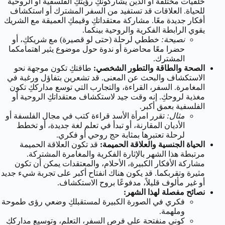
خلفيات مختلفة أو الذين يشاركونكِ رؤيتكِ الفلسفية أو الروحية
للحياة. العلاقات قد تستفيد من السفر المشترك أو استكشاف
أفكار جديدة معًا. مشاركة معتقداتكِ وقيمكِ العميقة مع الشريك
يقوي الرابطة الفكرية والروحية بينكما.
نصيحة:
خططي لرحلة (حتى لو قصيرة) مع شريككِ، أو
حضرا معًا محاضرة أو ندوة حول موضوع يثير اهتمامكما
المشترك.
الصحة والطاقة والتطور الشخصي:
طاقتكِ تكون موجهة نحو
الاستكشاف والبحث عن المعنى. قد تشعرين بتفاؤل ورغبة في
المغامرة. السفر، القراءة، والتجارب التي توسع مدارككِ تكون
مغذية لروحكِ. إنه وقت جيد لاستكشاف معتقداتكِ الروحية أو
الفلسفية بعمق أكبر.
مثال:
تقرر امرأة الأسد قراءة كتب في مجال الفلسفة أو
الأديان المقارنة، أو تبدأ في تعلم لغة جديدة، أو تخطط
لرحلة تعتبرها بمثابة حج روحي أو فكري.
الحياة الجنسية والعلاقة الحميمة:
قد تكون العلاقة الحميمة
مرتبطة هذا الشهر بالإثارة الفكرية والمغامرة المشتركة.
مشاركة الأفكار الكبيرة، الأحلام، والمعتقدات يمكن أن تكون
مثيرة وتقربكما. قد يكون هناك انفتاح أكبر على تجربة شيء جديد
أو غير مألوف قليلاً، مدفوعًا بروح الاستكشاف.
نصائح مفصلة لهذا الشهر:
فكري في الصورة الكبيرة لمستقبلكِ وضعي رؤى طموحة
وملهمة.
كوني منفتحة على فرص السفر، التعلم، وتوسيع مدارككِ