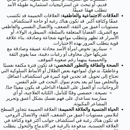
قديم، أو تبحث عن استراتيجيات استثمارية طويلة الأمد
تتطلب فهمًا عميقًا.
العلاقات الاجتماعية والعاطفية:
العلاقات الحميمة قد تكتسب
عمقًا وكثافة أكبر. قد تكون هناك رغبة أو حاجة لاستكشاف
مستويات أعمق من الثقة، الضعف، والاتصال النفسي والعاطفي
مع الشريك. القضايا المتعلقة بالسلطة، السيطرة، الولاء، أو
الأسرار قد تظهر وتتطلب مواجهة شجاعة وصادقة. بناء علاقة
قوية يتطلب المرور بهذه الاختبارات.
سيناريو:
تخوض امرأة الأسد محادثة عميقة وصادقة مع
شريكها حول مخاوف أو رغبات دفينة، مما يقوي الثقة
والحميمية بينهما رغم صعوبة الموقف.
الصحة والطاقة والتطور الشخصي:
قد تكون فترة مكثفة نفسيًا
وعاطفيًا، تدعوكِ لمواجهة بعض الظلال أو الأنماط السلوكية التي
تحتاج إلى تحويل. قد تجدين قوة كبيرة في استكشاف أعماقكِ
والتخلص مما لم يعد يخدم نموكِ. البحث في علم النفس،
الروحانيات، أو العمل على الشفاء الداخلي قد يكون مفيدًا جدًا.
نصيحة:
خصصي وقتًا للتأمل، الكتابة العلاجية، أو أي
ممارسة تساعدكِ على فهم نفسكِ بشكل أعمق وتحرير
المشاعر المكبوتة.
الحياة الجنسية والعلاقة الحميمة:
العلاقة الحميمة تتجاوز السطح
لتلامس مستويات أعمق من الشغف، الثقة، والاتصال الروحي.
قد تكون هناك رغبة في استكشاف جوانب أكثر قوة وكثافة في
العلاقة الجسدية، مدفوعة بالرغبة في الاندماج والتحول. يتطلب