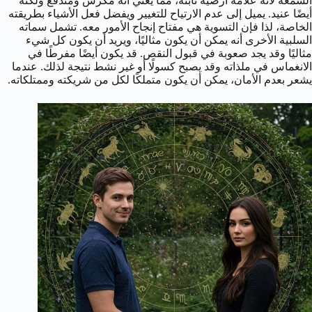
السمعة لأنه علامة أرضية ثابتة، مما يعني أنه مكرس ومندفع ولكنه
أيضًا عنيد. يميل إلى عدم الارتياح للتغيير ويفضل فعل الأشياء بطريقته
الخاصة، لذا فإن التسوية هي مفتاح إنجاح الأمور معه. تشمل سماته
السلبية الأخرى أنه يمكن أن يكون مثاليًا، ويريد أن يكون كل شيء
مثاليًا وقد يجد صعوبة في قبول النقص. قد يكون أيضًا مفرطًا في
الانغماس في ملذاته وقد يصبح كسولًا أو غير نشط نتيجة لذلك. عندما
يشعر بعدم الأمان، يمكن أن يكون متملكًا لكل من شريكته وممتلكاته.