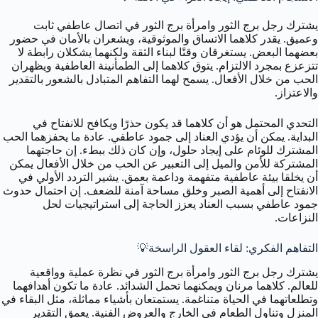
يشترك رجل برج الثور وامرأة برج الثور في اتصال عاطفي ثابت
وعميق. يقدر كلاهما الاتساق والموثوقية، ويشعران بالأمان في حضور
بعضهما البعض. يستغرقان وقتًا لبناء الثقة ولكنهما يشكلان رابطة لا
تتزعزع بمجرد الالتزام. يتوق كلاهما إلى الطمأنينة العاطفية ويظهران
الحب من خلال الأفعال. يسمح لهما التفاهم المتبادل بالشعور بالتقدير
والاعتزاز.
التحدي المحتمل هو أن كلاهما قد يكون حذرًا ويكافح للانفتاح في
البداية. يمكن أن يؤدي العناد إلى جمود عاطفي. عادة ما يحفزهما الحب
المشترك للوئام على إيجاد حلول، وإن كان ذلك ببطء. إن حاجتهما
المشتركة للأمن والميل إلى التعبير عن الحب من خلال الأفعال يمكن
أن يخلقا بيئة عاطفية متفهمة وداعمة بعمق. يشير التردد الأولي في
الانفتاح إلى أهمية الصبر وخلق مساحة آمنة للضعف. إن احتمال حدوث
جمود عاطفي بسبب العناد يعزز الحاجة إلى استراتيجيات لحل
النزاعات.
التفاهم الفكري: لقاء العقول الراسخة💡
يشترك رجل برج الثور وامرأة برج الثور في نظرة عملية وواقعية
للعالم. كلاهما مرنان ويمكنهما تحمل الشدائد. عادة ما تكون أهدافهما
وتطلعاتهما في الحياة متناغمة. يستمتعان بأشياء مماثلة، مثل البقاء في
المنزل وتناول الطعام في الخارج والعروض الفنية. يعمق التقدير