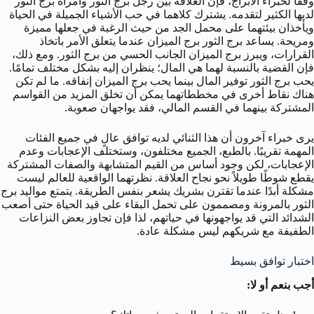
وفقًا لخبراء الأبراج، فإن العلاقة بين رجل برج الثور وامرأة برج الثور
لديها الكثير لتقدمه. يشترك كلاهما في حب الأشياء الجميلة في الحياة
ويأخذان بيئتهما على محمل الجد من حيث الرغبة في جعلها مميزة
ومريحة. يساعد برج الثور برج الميزان عندما يتعلق الأمر باتخاذ
القرارات، ويبرز برج الميزان الجانب الحسي من برج الثور. ومع ذلك،
فإن القضية بالنسبة لهما هي المال؛ ينظران إليه بشكل مختلف تمامًا.
يحب برج الثور توفير المال بينما يحب برج الميزان إنفاقه. ما لم تكن
هناك نقاط أخرى في مخططاتهما يمكن أن تخلق المزيد من القواسم
المشتركة بينهما في القسم المالي، فقد يواجهان صعوبة.
يرى خبراء آخرون أن هذا الثنائي لديه توافق عالٍ في جميع الفئات
المهمة تقريبًا. بالطبع، الجميع مختلفون، وستختلف الإعجابات وعدم
الإعجابات، لكن وجود أساس من القيم المتشابهة والصفات المشتركة
يقطع شوطًا طويلاً نحو نجاح العلاقة. نظرتهما الواقعية للعالم ليست
مشكلة أبدًا عندما تقترن بشريك يشعر بنفس الطريقة. يتمتع مواليد برج
الثور بالمرونة ومصممون على تحمل البقاء على قيد الحياة حتى أصعب
الشدائد التي قد يواجهونها في حياتهم، لذا فإن تجاوز بعض النزاعات
الطفيفة مع شريكهم ليس مشكلة عادة.
اختبار توافق بسيط
أجب بنعم أو لا: