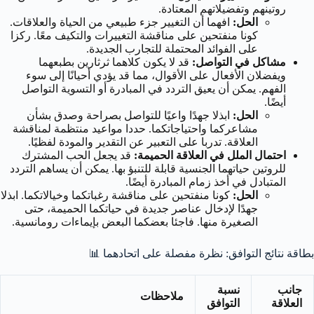
روتينهم وتفضيلاتهم المعتادة.
الحل:
افهما أن التغيير جزء طبيعي من الحياة والعلاقات.
كونا منفتحين على مناقشة التغييرات والتكيف معًا. ركزا
على الفوائد المحتملة للتجارب الجديدة.
مشاكل في التواصل:
قد لا يكون كلاهما ثرثارين بطبعهما
ويفضلان الأفعال على الأقوال، مما قد يؤدي أحيانًا إلى سوء
الفهم. يمكن أن يعيق التردد في المبادرة أو التسوية التواصل
أيضًا.
الحل:
ابذلا جهدًا واعيًا للتواصل بصراحة وصدق بشأن
مشاعركما واحتياجاتكما. حددا مواعيد منتظمة لمناقشة
العلاقة. تدربا على التعبير عن التقدير والمودة لفظيًا.
احتمال الملل في العلاقة الحميمة:
قد يجعل الحب المشترك
للروتين حياتهما الجنسية قابلة للتنبؤ بها. يمكن أن يساهم التردد
المتبادل في أخذ زمام المبادرة أيضًا.
الحل:
كونا منفتحين على مناقشة رغباتكما وخيالاتكما. ابذلا
جهدًا لإدخال عناصر جديدة في حياتكما الحميمة، حتى
الصغيرة منها. فاجئا بعضكما البعض بإيماءات رومانسية.
بطاقة نتائج التوافق: نظرة مفصلة على اتحادهما 📊
جانب
نسبة
ملاحظات
العلاقة
التوافق