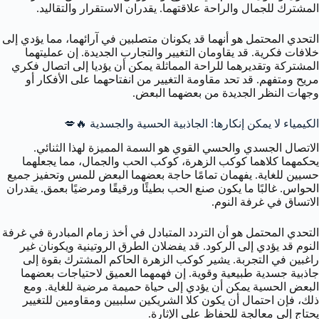
المشترك للجمال والراحة علاقتهما. يقدران الاستقرار والتقاليد.
التحدي المحتمل هو أنهما قد يكونان متصلبين في آرائهما، مما يؤدي إلى
خلافات فكرية. قد يقاومان التغيير والتجارب الجديدة. إن عمليتهما
المشتركة وتقديرهما للراحة المماثلة يمكن أن يؤديا إلى اتصال فكري
مريح ومتفهم. قد تحد مقاومة التغيير من انفتاحهما على الأفكار أو
وجهات النظر الجديدة من بعضهما البعض.
الكيمياء لا يمكن إنكارها: الجاذبية الحسية والجسدية 🔥💋
الاتصال الجسدي والحسي القوي هو السمة المميزة لهذا الثنائي.
يحكمهما كلاهما كوكب الزهرة، كوكب الحب والجمال، مما يجعلهما
حسيين للغاية. يفهمان تمامًا حاجة بعضهما البعض للمس وتحفيز جميع
الحواس. غالبًا ما يكون صنع الحب بطيئًا ورقيقًا ومرضيًا بعمق. يقدران
الاتساق في غرفة النوم.
التحدي المحتمل هو أن التردد المتبادل في أخذ زمام المبادرة في غرفة
النوم قد يؤدي إلى الركود. قد يفضلان الطرق الروتينية ويكونان غير
راغبين في التجربة. يشير كوكب الزهرة الحاكم المشترك بقوة إلى
جاذبية جسدية طبيعية وقوية. إن فهمهما العميق لاحتياجات بعضهما
البعض الحسية يمكن أن يؤدي إلى حياة حميمة مرضية للغاية. ومع
ذلك، فإن احتمال أن يكون كلا الشريكين سلبيين ومقاومين للتغيير
يحتاج إلى معالجة للحفاظ على الإثارة.