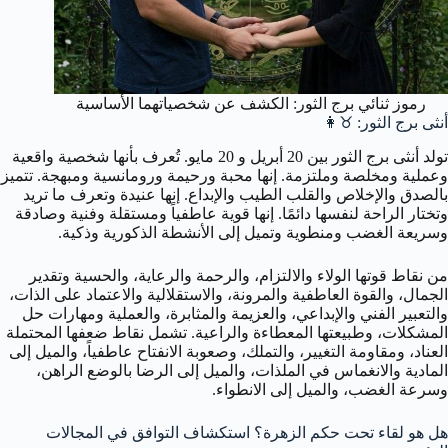
رموز ثنائي برج الثور: الكشف عن شخصياتهما الأساسية
أنثى برج الثور: ♉👩
تولد أنثى برج الثور بين 20 أبريل و 20 مايو. تُعرف بأنها شخصية واقعية
وعملية ومخلصة وملتزمة. إنها محبة ورحيمة ورومانسية ومبهجة. تتميز
بالصدق والإخلاص والقلب الطيب والإبداع. إنها عنيدة وتعرف ما تريد
وتختار الراحة لنفسها دائمًا. إنها قوية عاطفياً ومستقلة وفنية وصادقة
وسريعة الغضب ومنطوية وتميل إلى الأنشطة الذكورية وذكية.
من نقاط قوتها الولاء والالتزام، والرحمة والرعاية، والحسية وتقدير
الجمال، والقوة العاطفية والمرونة، والاستقلالية والاعتماد على الذات،
والتعبير الفني والإبداعي، والعزيمة والمثابرة، والعملية ومهارات حل
المشكلات، وطبيعتها المعطاءة والراعية. تشمل نقاط ضعفها المحتملة
العناد، ومقاومة التغيير، والتملك، وصعوبة الانفتاح عاطفياً، والميل إلى
المادية والانغماس في الملذات، والميل إلى الرضا بالوضع الراهن،
وسرعة الغضب، والميل إلى الانطواء.
هل هو لقاء تحت حكم الزهرة؟ استكشاف التوافق في المجالات