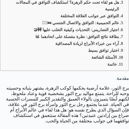
هل هو لقاء تحت حكم الزهرة؟ استكشاف التوافق في المجالات
الرئيسية
التوافق عبر جوانب العلاقة المختلفة
عالم الحميمية: التوافق والاتصال الجنسي 🛌❤️‍🔥
اجتياز التضاريس: التحديات وكيفية التغلب عليها 🚧🤝
بطاقة نتائج التوافق: نظرة مفصلة على اتحادهما 📊
آراء من خبراء الأبراج لزيادة المصداقية
اختبار توافق بسيط
الأسئلة الشائعة
خاتمة
مقدمة
برج الثور، علامة أرضية يحكمها كوكب الزهرة، يشتهر بثباته وحسيته
وحبه للراحة. يتمتع مواليد برج الثور بشخصية قوية وعناد ملحوظ،
لكنهم أيضًا يتميزون بالولاء العميق والتقدير الكبير للمسرات الحسية
في الحياة. عندما يجتمع رجل برج الثور وامرأة برج الثور في علاقة،
فإن السؤال الذي يطرح نفسه هو: هل هذا لقاء في عالم الأبراج أم
صراع بين إرادتين عنيدتين؟ هذه المقالة ستتعمق في استكشاف
توافقهما في جوانب مختلفة من الحياة والحب.