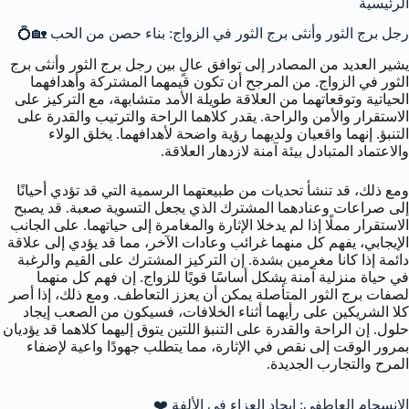
الرئيسية
رجل برج الثور وأنثى برج الثور في الزواج: بناء حصن من الحب 🏡💍
يشير العديد من المصادر إلى توافق عالٍ بين رجل برج الثور وأنثى برج
الثور في الزواج. من المرجح أن تكون قيمهما المشتركة وأهدافهما
الحياتية وتوقعاتهما من العلاقة طويلة الأمد متشابهة، مع التركيز على
الاستقرار والأمن والراحة. يقدر كلاهما الراحة والترتيب والقدرة على
التنبؤ. إنهما واقعيان ولديهما رؤية واضحة لأهدافهما. يخلق الولاء
والاعتماد المتبادل بيئة آمنة لازدهار العلاقة.
ومع ذلك، قد تنشأ تحديات من طبيعتهما الرسمية التي قد تؤدي أحيانًا
إلى صراعات وعنادهما المشترك الذي يجعل التسوية صعبة. قد يصبح
الاستقرار مملًا إذا لم يدخلا الإثارة والمغامرة إلى حياتهما. على الجانب
الإيجابي، يفهم كل منهما غرائب وعادات الآخر، مما قد يؤدي إلى علاقة
دائمة إذا كانا مغرمين بشدة. إن التركيز المشترك على القيم والرغبة
في حياة منزلية آمنة يشكل أساسًا قويًا للزواج. إن فهم كل منهما
لصفات برج الثور المتأصلة يمكن أن يعزز التعاطف. ومع ذلك، إذا أصر
كلا الشريكين على رأيهما أثناء الخلافات، فسيكون من الصعب إيجاد
حلول. إن الراحة والقدرة على التنبؤ اللتين يتوق إليهما كلاهما قد يؤديان
بمرور الوقت إلى نقص في الإثارة، مما يتطلب جهودًا واعية لإضفاء
المرح والتجارب الجديدة.
الانسجام العاطفي: إيجاد العزاء في الألفة ❤️