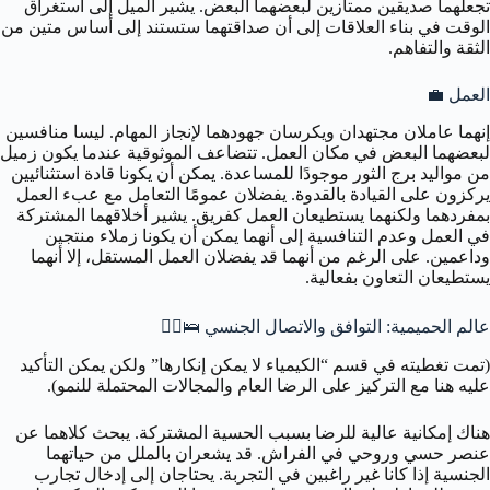
تجعلهما صديقين ممتازين لبعضهما البعض. يشير الميل إلى استغراق
الوقت في بناء العلاقات إلى أن صداقتهما ستستند إلى أساس متين من
الثقة والتفاهم.
العمل 💼
إنهما عاملان مجتهدان ويكرسان جهودهما لإنجاز المهام. ليسا منافسين
لبعضهما البعض في مكان العمل. تتضاعف الموثوقية عندما يكون زميل
من مواليد برج الثور موجودًا للمساعدة. يمكن أن يكونا قادة استثنائيين
يركزون على القيادة بالقدوة. يفضلان عمومًا التعامل مع عبء العمل
بمفردهما ولكنهما يستطيعان العمل كفريق. يشير أخلاقهما المشتركة
في العمل وعدم التنافسية إلى أنهما يمكن أن يكونا زملاء منتجين
وداعمين. على الرغم من أنهما قد يفضلان العمل المستقل، إلا أنهما
يستطيعان التعاون بفعالية.
عالم الحميمية: التوافق والاتصال الجنسي 🛌❤️‍🔥
(تمت تغطيته في قسم “الكيمياء لا يمكن إنكارها” ولكن يمكن التأكيد
عليه هنا مع التركيز على الرضا العام والمجالات المحتملة للنمو).
هناك إمكانية عالية للرضا بسبب الحسية المشتركة. يبحث كلاهما عن
عنصر حسي وروحي في الفراش. قد يشعران بالملل من حياتهما
الجنسية إذا كانا غير راغبين في التجربة. يحتاجان إلى إدخال تجارب