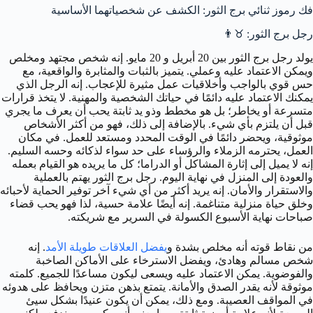
فك رموز ثنائي برج الثور: الكشف عن شخصياتهما الأساسية
رجل برج الثور: ♉👨
يولد رجل برج الثور بين 20 أبريل و 20 مايو. إنه شخص مجتهد ومخلص
ويمكن الاعتماد عليه وعملي. يتميز بالثبات والمثابرة والواقعية، مع
حس قوي بالواجب وأخلاقيات عمل مثيرة للإعجاب. إنه الرجل الذي
يمكنك الاعتماد عليه دائمًا في حياتك الشخصية والمهنية. لا يتخذ قرارات
متسرعة أو يخاطر؛ بل هو مخطط وذو يد ثابتة يحب أن يعرف ما يجري
قبل أن يلتزم بأي شيء. بالإضافة إلى ذلك، فهو من أكثر الأشخاص
موثوقية، ويحضر دائمًا في الوقت المحدد ومستعد للعمل. في مكان
العمل، يحترمه الزملاء والرؤساء على حد سواء لذكائه وحسه السليم.
إنه لا يميل إلى إثارة المشاكل أو الدراما؛ كل ما يريده هو القيام بعمله
والعودة إلى المنزل في نهاية اليوم. رجل برج الثور يهتم بالعملية
والاستقرار والأمان. إنه يريد أكثر من أي شيء آخر توفير الحماية لأحبائه
وخلق حياة منزلية متناغمة. إنه أيضًا علامة حسية، لذا فهو يحب قضاء
صباحات نهاية الأسبوع الكسولة في السرير مع شريكته.
من نقاط قوته أنه مخلص بشدة و
يفضل العلاقات طويلة الأمد
. إنه
شخص مسالم وهادئ، ويفضل الاسترخاء على الأماكن الصاخبة
والفوضوية. يمكن الاعتماد عليه ويسعى ليكون مساعدًا للجميع. كلمته
موثوقة لأنه يقدر الصدق والأمانة. يتمتع بذهن متزن ويحافظ على هدوئه
في المواقف العصيبة. ومع ذلك، يمكن أن يكون عنيدًا بشكل سيئ