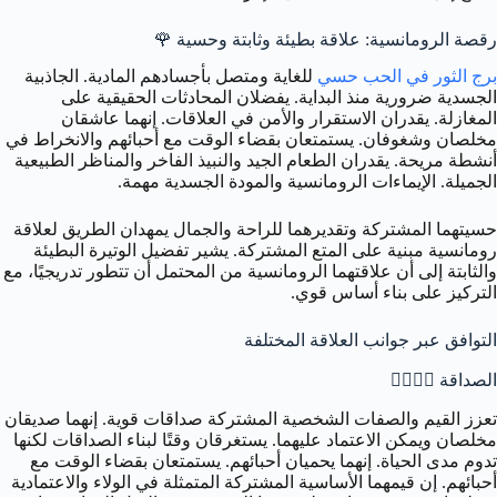
رقصة الرومانسية: علاقة بطيئة وثابتة وحسية 🌹
برج الثور في الحب حسي
للغاية ومتصل بأجسادهم المادية. الجاذبية
الجسدية ضرورية منذ البداية. يفضلان المحادثات الحقيقية على
المغازلة. يقدران الاستقرار والأمن في العلاقات. إنهما عاشقان
مخلصان وشغوفان. يستمتعان بقضاء الوقت مع أحبائهم والانخراط في
أنشطة مريحة. يقدران الطعام الجيد والنبيذ الفاخر والمناظر الطبيعية
الجميلة. الإيماءات الرومانسية والمودة الجسدية مهمة.
حسيتهما المشتركة وتقديرهما للراحة والجمال يمهدان الطريق لعلاقة
رومانسية مبنية على المتع المشتركة. يشير تفضيل الوتيرة البطيئة
والثابتة إلى أن علاقتهما الرومانسية من المحتمل أن تتطور تدريجيًا، مع
التركيز على بناء أساس قوي.
التوافق عبر جوانب العلاقة المختلفة
الصداقة 👯‍♂️👯‍♀️
تعزز القيم والصفات الشخصية المشتركة صداقات قوية. إنهما صديقان
مخلصان ويمكن الاعتماد عليهما. يستغرقان وقتًا لبناء الصداقات لكنها
تدوم مدى الحياة. إنهما يحميان أحبائهم. يستمتعان بقضاء الوقت مع
أحبائهم. إن قيمهما الأساسية المشتركة المتمثلة في الولاء والاعتمادية