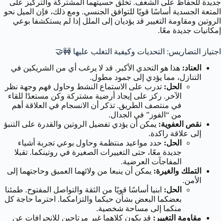
جديدة للحفاظ على الشغف. تخلق حسيتهما المشتركة والتركيز على
المتعة الجسدية أساسًا قويًا للتوافق الجنسي. ومع ذلك، فإن الميل نحو
الروتين ومقاومة التغيير قد يؤديان إلى الملل إذا لم يستكشفا بوعي
إمكانيات جديدة معًا.
اجتياز التضاريس: التحديات وكيفية التغلب عليها 🚧🤝
العناد:
هذا هو التحدي الأكبر. قد لا يرغب أي من الشريكين في
التنازل، مما يؤدي إلى جمود مطول.
الحل:
تدرب على الاستماع النشط وحاول فهم وجهة نظر
الآخر. ركز على إيجاد أرضية مشتركة وكن مستعدًا للقاء
في منتصف الطريق. تذكر أن الانسجام في العلاقة أهم
من “الفوز” في الجدال.
نقص العفوية:
يمكن أن يؤدي تفضيل الروتين والقدرة على التنبؤ
إلى علاقة راكدة.
الحل:
حدد مواعيد منتظمة وحاول بوعي تجربة أشياء
جديدة معًا، حتى التغييرات الصغيرة في روتينكما. تقبلا
المفاجآت العرضية.
التملك والغيرة:
يمكن أن ينبعا من ولائهما العميق وحاجتهما إلى
الأمن.
الحل:
ابنيا أساسًا قويًا من الثقة والتواصل المفتوح. طمئنا
بعضكما البعض بشأن حبكما والتزامكما. احترما حاجة كل
منكما إلى مساحة شخصية.
مقاومة التغيير:
قد يكون كلاهما غير مرتاحين للانحرافات عن