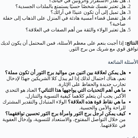
هل تقدر الاستقرار والروتين في حياتك؟
هل تعتبر نفسك شخصًا حسيًا يستمتع بالملذات الجسدية؟
هل تميل إلى أن تكون عنيدًا في آرائك؟
هل تفضل قضاء أمسية هادئة في المنزل على الذهاب إلى حفلة
صاخبة؟
هل تعتبر الولاء والثقة من أهم الصفات في العلاقة؟
النتائج:
إذا أجبت بنعم على معظم الأسئلة، فمن المحتمل أن يكون لديك
توافق قوي مع شريك من برج الثور.
الأسئلة الشائعة
هل يمكن لعلاقة بين اثنين من مواليد برج الثور أن تكون مملة؟
نعم، هناك احتمال لذلك إذا لم يبذل كلا الشريكين جهدًا لإدخال
تجارب جديدة والحفاظ على الإثارة.
ما هي أهم التحديات التي يواجهها هذا الثنائي؟
العناد هو التحدي
الأكبر. يجب أن يتعلم كلاهما كيفية التسوية والتنازل.
ما هي نقاط قوة هذه العلاقة؟
الولاء المتبادل والتقدير المشترك
للراحة والأمن والحسية.
كيف يمكن لرجل برج الثور وامرأة برج الثور تحسين توافقهما؟
من خلال التواصل المفتوح، والاستعداد للتسوية، وإدخال العفوية
في علاقتهما.