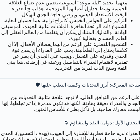
معهما. تحديد “ليلة موعد” أسبوعية يضمن عدم ضياع العلاقة
الحميمة وسط جداول أعمالهما المزدحمة. هذا يمنح العذراء
الوقت للاستعداد الذهني، ويرضي حاجة الجدي للهيكل.
التركيز على الحواس الخمس:
كأبراج ترابية، هما حسيان للغاية.
الشموع ذات الرائحة الفاخرة، الملاءات عالية الجودة، الموسيقى
الهادئة، والتدليك المتبادل يمكن أن ينقلهما من العالم العقلي إلى
العالم الجسدي بفعالية كبيرة.
التشجيع اللفظي:
على الرغم من أنهما يفضلان الأفعال، إلا أن
كلاهما يحتاج إلى الطمأنينة. يجب على العذراء أن يمدح قوة
الجدي وقدرته على التحمل. ويجب على الجدي أن يعبر عن
تقديره لاهتمام العذراء بالتفاصيل ورغبته في إرضائه. هذا يبني
الثقة ويفتح الباب لمزيد من التجريب.
ساحة المعركة: أبرز التحديات وكيفية التغلب عليها 🛡️
على الرغم من التوافق العالي، لا توجد علاقة مثالية. التحديات بين
الجدي والعذراء دقيقة وهادئة، لكنها قد تكون مدمرة إذا تم تجاهلها. إنها
ليست معارك صاخبة، بل تآكل بطيء للأساس المتين.
التحدي الأول: دوامة النقد والتشاؤم 🌀
العذراء لديه حاجة فطرية للإشارة إلى العيوب (بهدف التحسين). الجدي
لديه ميل طبيعي لرؤية أسوأ السيناريوهات المحتملة (بهدف الاستعداد).