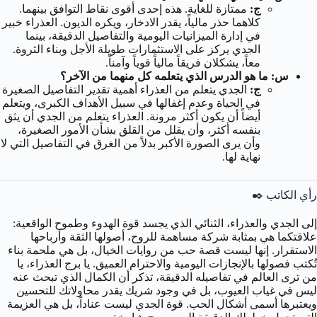
ج:
ممتازة للغاية. هذه إحدى أقوى نقاط التوافق بينهما.
كلاهما حذر مالياً، يقدر الادخار، ويكره الديون. العذراء خبير
في إدارة الميزانيات اليومية والتفاصيل الدقيقة، بينما
الجدي يركز على الاستثمارات طويلة الأجل وبناء الثروة.
معاً، يشكلان فريقاً مالياً قوياً وآمناً.
س: ما هو الدرس الذي يتعلمه كل منهما من الآخر؟
ج:
الجدي يتعلم من العذراء أهمية تقدير التفاصيل الصغيرة
في الحياة وعدم إغفالها في سبيل الأهداف الكبرى، ويتعلم
أيضاً أن يكون أكثر مرونة. العذراء يتعلم من الجدي أن يثق
بنفسه أكثر، وأن يقلل من القلق بشأن الأمور الصغيرة،
وأن يرى الصورة الأكبر بدلاً من الغرق في التفاصيل التي لا
نهاية لها.
رأي الكاتب ✒️
إلى الجدي والعذراء، الثنائي الذي يجسد قوة الهدوء وطموح الواقعية:
علاقتكما هي بمثابة شركة مساهمة للروح، أصولها الثقة وأرباحها
الاستقرار. إنها ليست قصة حب من روايات الخيال، بل هي ملحمة بناء
تُكتب فصولها بالإنجازات اليومية والاحترام العميق. يا برج العذراء، يا
من ترى العالم في تفاصيله الدقيقة، تذكر أن الكمال الذي تبحث عنه
ليس في غياب العيوب، بل في وجود شريك يقدر محاولاتك للتحسين
ويعتبرها أسمى أشكال الحب. قوة الجدي ليست عناداً، بل هي العزيمة