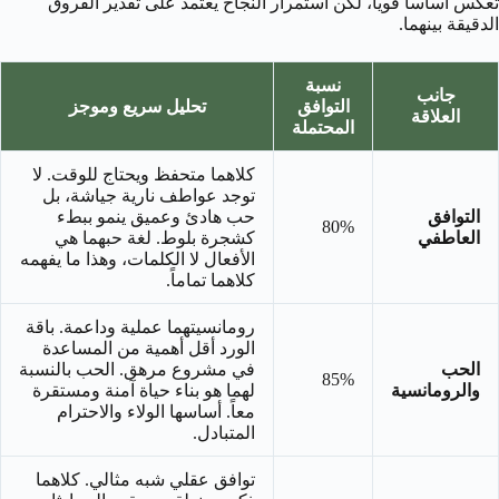
تعكس أساساً قوياً، لكن استمرار النجاح يعتمد على تقدير الفروق
الدقيقة بينهما.
نسبة
جانب
التوافق
تحليل سريع وموجز
العلاقة
المحتملة
كلاهما متحفظ ويحتاج للوقت. لا
توجد عواطف نارية جياشة، بل
التوافق
حب هادئ وعميق ينمو ببطء
80%
العاطفي
كشجرة بلوط. لغة حبهما هي
الأفعال لا الكلمات، وهذا ما يفهمه
كلاهما تماماً.
رومانسيتهما عملية وداعمة. باقة
الورد أقل أهمية من المساعدة
الحب
في مشروع مرهق. الحب بالنسبة
85%
والرومانسية
لهما هو بناء حياة آمنة ومستقرة
معاً. أساسها الولاء والاحترام
المتبادل.
توافق عقلي شبه مثالي. كلاهما