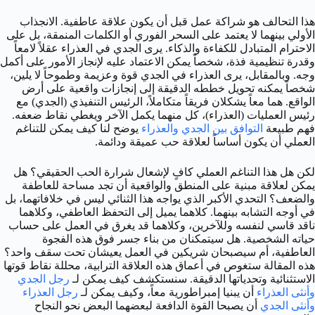
هذا التحالف هو شراكة عمل قبل أن يكون علاقة عاطفية. الانجذاب
الأولي بينهما لا يعتمد على السحر الفوري أو الكلمات المنمقة، بل على
الاحترام المتبادل للكفاءة والذكاء. يرى الجدي في العذراء عقلاً لامعاً
وقدرة تنظيمية فذة، شخصاً يمكن الاعتماد عليه لإنجاز الأمور على أكمل
وجه. وبالمقابل، يرى العذراء في الجدي قوة وعزيمة وطموحاً لا يلين،
شخصاً يمكنه تحويل خططه الدقيقة إلى إنجازات واقعية على أرض
الواقع. هما معاً يشكلان فريقاً متكاملاً، الرئيس التنفيذي (الجدي) مع
رئيس العمليات (العذراء)، كل منهما يكمل الآخر ويغطي نقاط ضعفه.
فهم طبيعة
التوافق بين الجدي والعذراء
يوضح لنا كيف يمكن للتناغم
العملي أن يكون أساساً لعلاقة حب عميقة ودائمة.
لكن هل هذا التناغم العملي كافٍ لإشعال شرارة الحب الحقيقي؟ هل
يمكن لعلاقة مبنية على المنطق والواقعية أن تجد مساحة للعاطفة
والضعف؟ التحدي الأكبر الذي يواجه هذا الثنائي ليس في خلافاتهما، بل
في أوجه التشابه بينهما. كلاهما يميل إلى التحفظ العاطفي، وكلاهما
ناقد قاسي لنفسه وللآخرين، وكلاهما قد يغرق في العمل على حساب
حياته الشخصية. هل سيتمكنان من بناء جسر فوق هذه الفجوة
العاطفية، أم سيصبحان شريكين في العمل يعيشان تحت سقف واحد؟
هذه المقالة ستغوص في أعماق هذه العلاقة الترابية، محللة نقاط قوتها
الاستثنائية وتحدياتها الدقيقة. سنستكشف كيف يمكن لـ
رجل الجدي
وأنثى العذراء
أن يبنيا إمبراطورية معاً، وكيف يمكن لـ
رجل العذراء
وأنثى الجدي
أن يصبحا القوة الدافعة لبعضهما البعض نحو النجاح