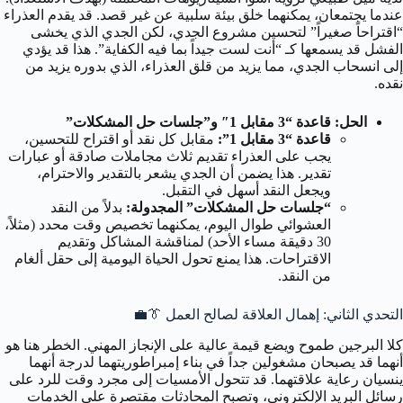
عندما يجتمعان، يمكنهما خلق بيئة سلبية عن غير قصد. قد يقدم العذراء
“اقتراحاً صغيراً” لتحسين مشروع الجدي، لكن الجدي الذي يخشى
الفشل قد يسمعها كـ “أنت لست جيداً بما فيه الكفاية”. هذا قد يؤدي
إلى انسحاب الجدي، مما يزيد من قلق العذراء، الذي بدوره يزيد من
نقده.
الحل: قاعدة “3 مقابل 1″ و”جلسات حل المشكلات”
قاعدة “3 مقابل 1”:
مقابل كل نقد أو اقتراح للتحسين،
يجب على العذراء تقديم ثلاث مجاملات صادقة أو عبارات
تقدير. هذا يضمن أن الجدي يشعر بالتقدير والاحترام،
ويجعل النقد أسهل في التقبل.
“جلسات حل المشكلات” المجدولة:
بدلاً من النقد
العشوائي طوال اليوم، يمكنهما تخصيص وقت محدد (مثلاً،
30 دقيقة مساء الأحد) لمناقشة المشاكل وتقديم
الاقتراحات. هذا يمنع تحول الحياة اليومية إلى حقل ألغام
من النقد.
التحدي الثاني: إهمال العلاقة لصالح العمل 👔💼
كلا البرجين طموح ويضع قيمة عالية على الإنجاز المهني. الخطر هنا هو
أنهما قد يصبحان مشغولين جداً في بناء إمبراطوريتهما لدرجة أنهما
ينسيان رعاية علاقتهما. قد تتحول الأمسيات إلى مجرد وقت للرد على
رسائل البريد الإلكتروني، وتصبح المحادثات مقتصرة على الخدمات