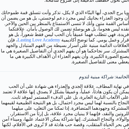
التي تحول خططك الدقيقة إلى صروح شامخة.
ويا برج الجدي، أيها البنّاء الذي لا يكل، تذكر وأنت تتسلق قمة طموحاتك
أن وجود العذراء بجانبك ليس مجرد دعم لوجستي، بل هو من يضمن أن
أساس القمة متين وأنك لا تنسى الاستمتاع بالمنظر بين الحين والآخر.
نقده ليس هجوماً، بل هو بوصلة تضمن لك الوصول بأمان. علاقتكما
فريدة، فهي تتطلب فهماً عميقاً بأن الحب ليس فقط شعوراً، بل هو
قرار وعمل يومي. كما توضح أكاديمية
Lasting Love Academy
، فإن
العلاقات الدائمة مبنية على أسرار بسيطة من الفهم المتبادل والجهد
المشترك. سر نجاحكما هو أن يفهم الجدي أن التفاصيل الصغيرة هي ما
يصنع الصورة الكبيرة، وأن يفهم العذراء أن الأهداف الكبيرة هي ما
يعطي معنى للتفاصيل الصغيرة.
الخاتمة: شراكة مبنية لتدوم
في نهاية المطاف، علاقة الجدي والعذراء هي شهادة على أن الحب
يمكن أن يكون هادئاً، عملياً، وعميقاً بشكل لا يصدق. إنها علاقة لا تعتمد
على الألعاب النارية العابرة، بل على الدفء المستمر لموقد ثابت.
النجاح بالنسبة لهما ليس مجرد احتمال، بل هو النتيجة الطبيعية لقيمهما
المشتركة وجهودهما المتضافرة. إذا تمكنا من التغلب على ميلهما
للروتين والنقد، فإنهما لا يبنيان مجرد علاقة، بل إرثاً من الاستقرار،
والولاء، والنجاح المشترك. إنها شراكة يمكن الاعتماد عليها، وميناء آمن
في بحر الحياة المتقلب، وقصة حب هادئة قد لا تُروى في الأفلام، لكنها