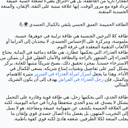
انفجاراً نارياً من العاطفة، بل هي احتراق بطيء لشعلة حسية عميقة
تزداد قوة مع مرور الوقت. إنها علاقة مبنية على الثقة، الإتقان، والمتعة
الجسدية المتقنة.
الطاقة الحميمة: العمق الحسي يلتقي بالكمال الجسدي 🌍💪
طاقة كلا البرجين الجنسية هي طاقة ترابية في جوهرها: حسية،
ملموسة، ومركزة على الإحساس الجسدي. لا ينجذبان إلى الدراما أو
الألعاب الذهنية المعقدة في غرفة النوم.
طاقة العذراء، التي يحكمها عطارد، هي طاقة دماغية في البداية. يحتاج
العذراء إلى الشعور بالراحة والنظافة والأمان العقلي قبل أن يتمكن من
الاسترخاء جسدياً. بمجرد تحقيق ذلك، يصبح شريكاً متنبهاً للغاية، يركز
بشكل كبير على تفاصيل وتقنيات إمتاع شريكه. يسعى للكمال في
الأداء، وهذا ما يجعل
أسرار امرأة العذراء في السرير
مثيرة للاهتمام.
وبالمثل، فإن
رجل العذراء في الفراش
يهدف إلى أن يكون الشريك
المثالي.
طاقة الجدي، التي يحكمها زحل، هي طاقة قوية وقادرة على التحمل
بشكل لا يصدق. قد يبدو الجدي متحفظاً وبارداً في حياته اليومية، لكنه
في العلاقة الحميمة يكشف عن شهوانية عميقة ومفاجئة. هو لا يميل
إلى التجريب المتهور، بل يفضل بناء اتصال جسدي قوي وإتقان ما
يجلب المتعة لكلا الطرفين. شغفه هادئ لكنه قوي كقوة باطنية.