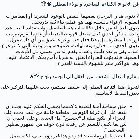
فن الإغواء: الكفاءة الساحرة والولاء المطلق 🧠🏆
لا يغوي هذان البرجان بعضهما البعض بالوعود الشعرية أو المغامرات
العفوية. الإغواء بالنسبة لهما هو عملية بناء ثقة تدريجية.
يغوي العذراء من خلال ذكائه، انتباهه للتفاصيل، واستعداده للمساعدة.
عندما يتذكر الجدي كيف يفضل قهوته بالضبط، أو عندما يقوم بترتيب
أوراقه المبعثرة، فإن هذا فعل حب وإغواء أعمق من أي كلمة غزل.
يغوي الجدي من خلال قوته الهادئة، طموحه، وموثوقيته التي لا تتزعزع.
عندما يفي بوعده دائماً، وعندما يقدم الدعم العملي في الأوقات
الصعبة، فإنه يثبت للعذراء القلق أنه شريك آمن يمكن الاعتماد عليه،
وهذا هو أكبر مثير للشهوة بالنسبة للعذراء.
مفاتيح إشعال الشغف: من العقل إلى الجسد بنجاح 💡🔥
لتحويل هذا التناغم العملي إلى شغف مستمر، يجب عليهما التركيز على
بعض النقاط الأساسية.
خلق مساحة آمنة للضعف:
كلاهما يخشى الحكم عليه. يجب أن
يتفقا على أن غرفة النوم هي منطقة خالية من النقد. يجب على
العذراء أن يكبح ميله لـ “تحسين” أداء الجدي، وعلى الجدي أن
يثق بما يكفي للتعبير عن رغباته دون خوف من الظهور بمظهر
“السخيف”.
التخطيط للرومانسية:
قد يبدو هذا غير رومانسي، لكنه يعمل