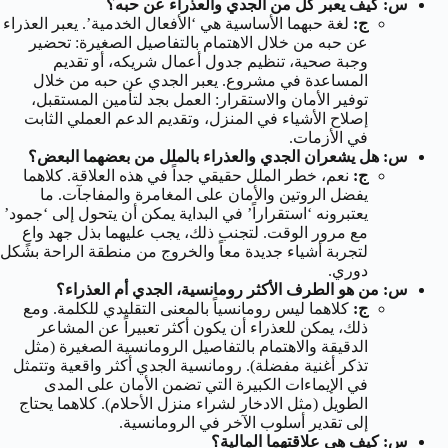
س: كيف يعبر كل من الجدي والعذراء عن حبه؟
ج:
لغة حبهما الأساسية هي ‘الأفعال الخدمية’. يعبر العذراء
عن حبه من خلال الاهتمام بالتفاصيل الصغيرة: تحضير
وجبة صحية، تنظيم جدول أعمال شريكه، أو تقديم
المساعدة في مشروع. يعبر الجدي عن حبه من خلال
توفير الأمان والاستقرار: العمل بجد لتأمين المستقبل،
إصلاح الأشياء في المنزل، وتقديم الدعم العملي الثابت
في الأزمات.
س: هل يشعران الجدي والعذراء بالملل من بعضهما البعض؟
ج:
نعم، خطر الملل حقيقي جداً في هذه العلاقة. كلاهما
يفضل الروتين والأمان على المغامرة والمفاجآت. ما
يعتبرونه ‘استقراراً’ في البداية يمكن أن يتحول إلى ‘جمود’
مع مرور الوقت. لتجنب ذلك، يجب عليهما بذل جهد واعٍ
لتجربة أشياء جديدة معاً والخروج من منطقة الراحة بشكل
دوري.
س: من هو الطرف الأكثر رومانسية، الجدي أم العذراء؟
ج:
كلاهما ليس رومانسياً بالمعنى التقليدي للكلمة. ومع
ذلك، يمكن للعذراء أن يكون أكثر تعبيراً عن المشاعر
الدقيقة والاهتمام بالتفاصيل الرومانسية الصغيرة (مثل
تذكر أغنية مفضلة). رومانسية الجدي أكثر واقعية وتتمثل
في الإيماءات الكبيرة التي تضمن الأمان على المدى
الطويل (مثل الادخار لشراء منزل الأحلام). كلاهما يحتاج
إلى تقدير أسلوب الآخر في الرومانسية.
س: كيف هي علاقتهما المالية؟