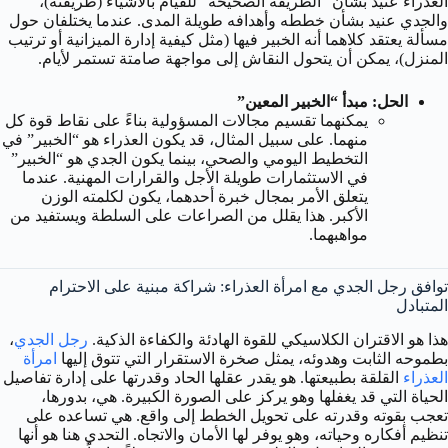
العذراء عنيد بشأن “الطريقة الصحيحة” للقيام بالأشياء (طريقته)،
والجدي عنيد بشأن خططه وأهدافه طويلة المدى. عندما يختلفان حول
مسألة يعتقد كلاهما أنه الخبير فيها (مثل كيفية إدارة الميزانية أو ترتيب
المنزل)، يمكن أن يتحول النقاش إلى مواجهة صامتة تستمر لأيام.
الحل: مبدأ “الخبير المعين”
يمكنهما تقسيم مجالات المسؤولية بناءً على نقاط قوة كل
منهما. على سبيل المثال، قد يكون العذراء هو “الخبير” في
التخطيط اليومي والصحي، بينما يكون الجدي هو “الخبير”
في الاستثمارات طويلة الأجل والقرارات المهنية. عندما
يتعلق الأمر بمجال خبرة أحدهما، يكون لكلمته الوزن
الأكبر. هذا يقلل من الصراعات على السلطة ويستفيد من
مواهبهما.
توافق رجل الجدي مع امرأة العذراء: شراكة مبنية على الاحترام
المتبادل
هذا هو الاقتران الكلاسيكي للقوة الهادئة والكفاءة الذكية.
رجل الجدي
،
بطموحه الثابت وهدوئه، يمثل صخرة الاستقرار التي تتوق إليها
امرأة
العذراء
القلقة بطبيعتها. هو يقدر عقلها الحاد وقدرتها على إدارة تفاصيل
الحياة التي قد يغفلها وهو يركز على الصورة الكبيرة. هي، بدورها،
تعجب بقوته وقدرته على تحويل الخطط إلى واقع. هي تساعده على
تنظيم أفكاره وحياته، وهو يوفر لها الأمان والاتجاه. التحدي هنا هو أنها