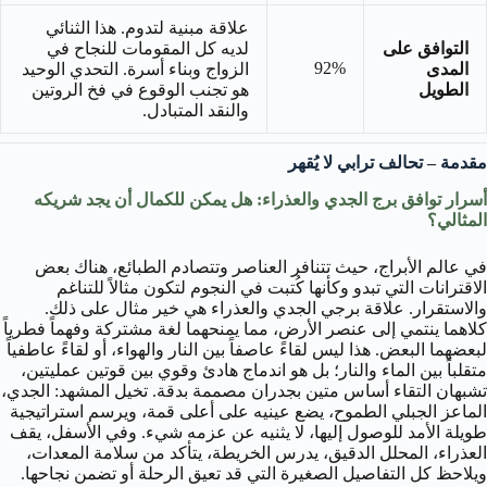
علاقة مبنية لتدوم. هذا الثنائي
التوافق على
لديه كل المقومات للنجاح في
92%
المدى
الزواج وبناء أسرة. التحدي الوحيد
الطويل
هو تجنب الوقوع في فخ الروتين
والنقد المتبادل.
مقدمة – تحالف ترابي لا يُقهر
أسرار توافق برج الجدي والعذراء: هل يمكن للكمال أن يجد شريكه
المثالي؟
في عالم الأبراج، حيث تتنافر العناصر وتتصادم الطبائع، هناك بعض
الاقترانات التي تبدو وكأنها كُتبت في النجوم لتكون مثالاً للتناغم
والاستقرار. علاقة برجي الجدي والعذراء هي خير مثال على ذلك.
كلاهما ينتمي إلى عنصر الأرض، مما يمنحهما لغة مشتركة وفهماً فطرياً
لبعضهما البعض. هذا ليس لقاءً عاصفاً بين النار والهواء، أو لقاءً عاطفياً
متقلباً بين الماء والنار؛ بل هو اندماج هادئ وقوي بين قوتين عمليتين،
تشبهان التقاء أساس متين بجدران مصممة بدقة. تخيل المشهد: الجدي،
الماعز الجبلي الطموح، يضع عينيه على أعلى قمة، ويرسم استراتيجية
طويلة الأمد للوصول إليها، لا يثنيه عن عزمه شيء. وفي الأسفل، يقف
العذراء، المحلل الدقيق، يدرس الخريطة، يتأكد من سلامة المعدات،
ويلاحظ كل التفاصيل الصغيرة التي قد تعيق الرحلة أو تضمن نجاحها.