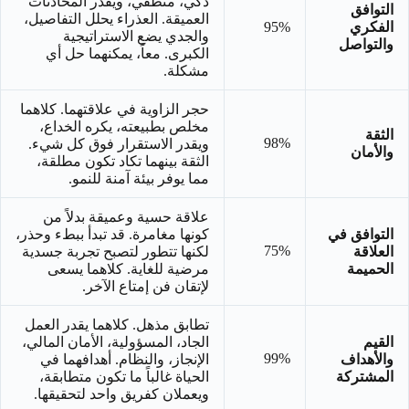
ذكي، منطقي، ويقدر المحادثات
التوافق
العميقة. العذراء يحلل التفاصيل،
الفكري
95%
والجدي يضع الاستراتيجية
والتواصل
الكبرى. معاً، يمكنهما حل أي
مشكلة.
حجر الزاوية في علاقتهما. كلاهما
مخلص بطبيعته، يكره الخداع،
الثقة
98%
ويقدر الاستقرار فوق كل شيء.
والأمان
الثقة بينهما تكاد تكون مطلقة،
مما يوفر بيئة آمنة للنمو.
علاقة حسية وعميقة بدلاً من
التوافق في
كونها مغامرة. قد تبدأ ببطء وحذر،
75%
العلاقة
لكنها تتطور لتصبح تجربة جسدية
الحميمة
مرضية للغاية. كلاهما يسعى
لإتقان فن إمتاع الآخر.
تطابق مذهل. كلاهما يقدر العمل
القيم
الجاد، المسؤولية، الأمان المالي،
99%
والأهداف
الإنجاز، والنظام. أهدافهما في
المشتركة
الحياة غالباً ما تكون متطابقة،
ويعملان كفريق واحد لتحقيقها.