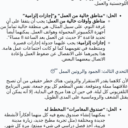
اللوجستية والعمل.
الحل: “مناطق خالية من العمل” و”إجازات إلزامية”
مناطق وأوقات خالية من العمل:
يجب أن يتفقا على أن
غرفة النوم، على سبيل المثال، هي منطقة خالية تماماً من
أجهزة الكمبيوتر المحمولة وهواتف العمل. يمكنهما أيضاً
تحديد قاعدة “لا حديث عن العمل بعد الساعة 8 مساءً”.
إجازات إلزامية:
يجب عليهما جدولة إجازات قصيرة
ومنتظمة في تقويمهما كما لو كانت اجتماعات عمل هامة.
هذا يجبرهما على الانفصال عن ضغوط العمل وإعادة
الاتصال ببعضهما البعض.
التحدي الثالث: الجمود والروتين الممل 😴
لأن كلاهما يقدر الاستقرار والروتين، هناك خطر حقيقي من أن تصبح
علاقتهما مملة ومتوقعة. نفس المطعم كل يوم جمعة، نفس البرنامج
التلفزيوني كل ليلة. في حين أن هذا مريح في البداية، إلا أنه يمكن أن
يقتل الشغف والرومانسية على المدى الطويل.
الحل: “صندوق المغامرات” المخطط له
يمكنهما إنشاء صندوق يضع فيه كل منهما أفكاراً لأنشطة
جديدة ومختلفة (مثل تجربة مطبخ جديد، زيارة مدينة
قريبة، أخذ فصل دراسي في شيء ممتع). مرة كل شهر،