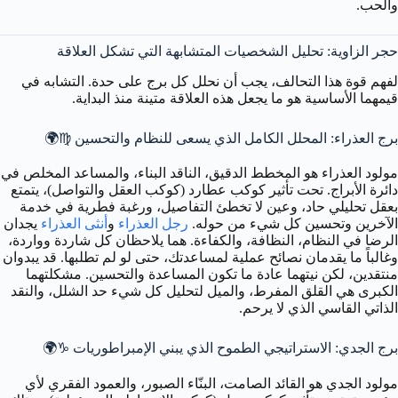
والحب.
حجر الزاوية: تحليل الشخصيات المتشابهة التي تشكل العلاقة
لفهم قوة هذا التحالف، يجب أن نحلل كل برج على حدة. التشابه في
قيمهما الأساسية هو ما يجعل هذه العلاقة متينة منذ البداية.
برج العذراء: المحلل الكامل الذي يسعى للنظام والتحسين ♍️🌍
مولود العذراء هو المخطط الدقيق، الناقد البناء، والمساعد المخلص في
دائرة الأبراج. تحت تأثير كوكب عطارد (كوكب العقل والتواصل)، يتمتع
بعقل تحليلي حاد، وعين لا تخطئ التفاصيل، ورغبة فطرية في خدمة
الآخرين وتحسين كل شيء من حوله.
رجل العذراء
و
أنثى العذراء
يجدان
الرضا في النظام، النظافة، والكفاءة. هما يلاحظان كل شاردة وواردة،
وغالباً ما يقدمان نصائح عملية لمساعدتك، حتى لو لم تطلبها. قد يبدوان
منتقدين، لكن نيتهما عادة ما تكون المساعدة والتحسين. مشكلتهما
الكبرى هي القلق المفرط، والميل لتحليل كل شيء حد الشلل، والنقد
الذاتي القاسي الذي لا يرحم.
برج الجدي: الاستراتيجي الطموح الذي يبني الإمبراطوريات ♑️🌍
مولود الجدي هو القائد الصامت، البنّاء الصبور، والعمود الفقري لأي