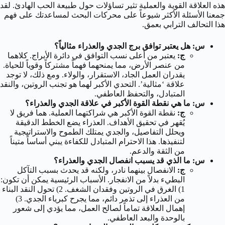
هذه العلاقة القوية والعملية تثير تساؤلات حول طبيعة الحب الهادئ. لقد
جمعنا الأسئلة الأكثر شيوعاً على محركات البحث لمساعدتك على فهم
هذا التحالف الترابي بعمق.
س: هل يعتبر توافق برج الجدي والعذراء مثالياً؟
ج:
يعتبر من أعلى نسب التوافق في دائرة الأبراج. كلاهما
من عنصر الأرض، مما يمنحهما فهماً مشتركاً وقوياً للحياة.
يقدران العمل الجاد، الاستقرار، والولاء. ومع ذلك، لا توجد
علاقة ‘مثالية’. التحدي الأكبر لهما هو تجنب الروتين، والنقد
المتبادل، والتحفظ العاطفي.
س: ما هي نقطة القوة الأكبر في علاقة الجدي والعذراء؟
ج:
نقطة القوة الأكبر هي شراكتهما العملية. هما فريق لا
يُقهر في تحقيق الأهداف. العذراء يضع الخطط الدقيقة
ويحلل التفاصيل، والجدي يمتلك الطموح والاستراتيجية
لتنفيذها. هذا الاحترام المتبادل للكفاءة يبني أساساً متيناً
من الثقة والدعم.
س: ما الذي قد يسبب انفصال الجدي والعذراء؟
ج:
الانفصال بينهما نادر، ولكنه قد يحدث بسبب التآكل
البطيء بدلاً من الانفجار. الأسباب الرئيسية يمكن أن تكون:
1) الغرق في الروتين وفقدان الشغف. 2) تحول النقد البناء
من العذراء إلى تذمر دائم، مما يجرح كبرياء الجدي. 3)
إهمال العلاقة تماماً لصالح العمل، مما يؤدي إلى شعور
بالوحدة والبعد العاطفي.