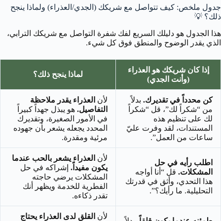
جدول ملخص: كيف تتواصل مع شريكك (الجدي/العذراء) ولماذا ينجح
ذلك؟ 💡
هذا الجدول هو دليلك السريع لفك شفرة التواصل مع شريكك الترابي،
الذي يقدر الوضوح والمنطق فوق كل شيء.
إذا كان شريكك هو العذراء
لماذا ينجح ذلك؟
(وأنت الجدي)
كن محدداً في تقديرك.
بدلاً
لأن
العذراء يقدر ملاحظة
من “شكراً لك”، قل “شكراً
التفاصيل.
هو يبذل جهداً كبيراً
لك على تنظيم هذه
في الأمور الصغيرة، وتقديرك
المستندات، لقد وفرت عليّ
المحدد يجعله يشعر بأن جهوده
ساعات من العمل”.
مرئية ومقدرة.
لأن
العذراء يشعر بالحب عندما
اطلب رأيه في حل
يكون مفيداً.
إشراكه في حل
المشكلات.
قل “أنا أواجه
المشكلات يرضي حاجته
هذا التحدي، وأثق في قدرتك
الفطرية للخدمة ويظهر أنك
التحليلية. ما رأيك؟”.
تقدر ذكاءه.
لأن
القلق لدى العذراء يحتاج
طمئنه عندما يكون قلقاً.
بدلاً