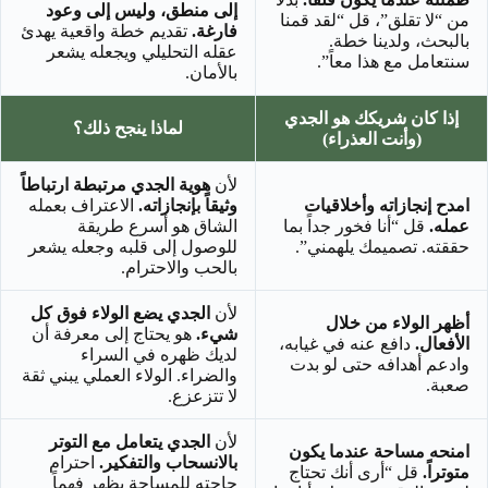
إلى منطق، وليس إلى وعود
من “لا تقلق”، قل “لقد قمنا
فارغة.
تقديم خطة واقعية يهدئ
بالبحث، ولدينا خطة.
عقله التحليلي ويجعله يشعر
سنتعامل مع هذا معاً”.
بالأمان.
إذا كان شريكك هو الجدي
لماذا ينجح ذلك؟
(وأنت العذراء)
لأن
هوية الجدي مرتبطة ارتباطاً
امدح إنجازاته وأخلاقيات
وثيقاً بإنجازاته.
الاعتراف بعمله
عمله.
قل “أنا فخور جداً بما
الشاق هو أسرع طريقة
حققته. تصميمك يلهمني”.
للوصول إلى قلبه وجعله يشعر
بالحب والاحترام.
لأن
الجدي يضع الولاء فوق كل
أظهر الولاء من خلال
شيء.
هو يحتاج إلى معرفة أن
الأفعال.
دافع عنه في غيابه،
لديك ظهره في السراء
وادعم أهدافه حتى لو بدت
والضراء. الولاء العملي يبني ثقة
صعبة.
لا تتزعزع.
لأن
الجدي يتعامل مع التوتر
امنحه مساحة عندما يكون
بالانسحاب والتفكير.
احترام
متوتراً.
قل “أرى أنك تحتاج
حاجته للمساحة يظهر فهماً