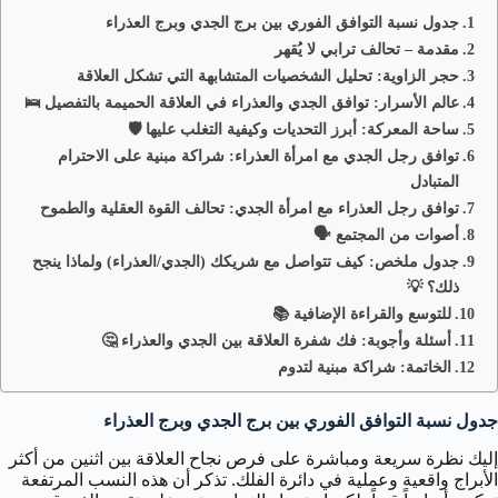
جدول نسبة التوافق الفوري بين برج الجدي وبرج العذراء
مقدمة – تحالف ترابي لا يُقهر
حجر الزاوية: تحليل الشخصيات المتشابهة التي تشكل العلاقة
عالم الأسرار: توافق الجدي والعذراء في العلاقة الحميمة بالتفصيل 🛌
ساحة المعركة: أبرز التحديات وكيفية التغلب عليها 🛡️
توافق رجل الجدي مع امرأة العذراء: شراكة مبنية على الاحترام
المتبادل
توافق رجل العذراء مع امرأة الجدي: تحالف القوة العقلية والطموح
أصوات من المجتمع 🗣️
جدول ملخص: كيف تتواصل مع شريكك (الجدي/العذراء) ولماذا ينجح
ذلك؟ 💡
للتوسع والقراءة الإضافية 📚
أسئلة وأجوبة: فك شفرة العلاقة بين الجدي والعذراء 🤔
الخاتمة: شراكة مبنية لتدوم
جدول نسبة التوافق الفوري بين برج الجدي وبرج العذراء
إليك نظرة سريعة ومباشرة على فرص نجاح العلاقة بين اثنين من أكثر
الأبراج واقعية وعملية في دائرة الفلك. تذكر أن هذه النسب المرتفعة