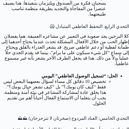
يسحبان فكرة من الصندوق ويلتزمان بتنفيذها. هذا يضيف
عنصراً من المفاجأة والتجديد بطريقة منظمة تناسب
طبيعتهما.
التحدي الرابع: التحفظ العاطفي المتبادل 🥶
كلا البرجين يجد صعوبة في التعبير عن مشاعره العميقة. هما يفضلان
إظهار الحب من خلال الأفعال. المشكلة تحدث عندما يحتاج أحدهما إلى
طمأنة لفظية أو دعم عاطفي صريح. قد يشعر العذراء بالقلق ويحتاج
إلى سماع “كل شيء سيكون على ما يرام”، بينما قد يقدم الجدي حلاً
عملياً بدلاً من ذلك. هذا قد يجعل الطرف الآخر يشعر بأنه غير مسموع
عاطفياً.
الحل: “تسجيل الوصول العاطفي” اليومي
تخصيص 10 دقائق كل مساء لسؤال بعضهما البعض ليس
فقط “كيف كان يومك؟” بل “كيف تشعر حيال يومك؟”.
هذا يخلق عادة لمشاركة المشاعر في بيئة آمنة ومنظمة.
يجب أن يتعلما أن الاستماع الفعال أحياناً أهم من تقديم
الحلول.
التحدي الخامس: العناد المزدوج (صخرتان لا تتزحزحان) ⛰️⛰️