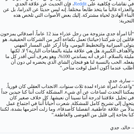
في نقاشات فكاهية على
Reddit
، فإن الحديث عن علاقة الجدي
والعذراء غالباً ما يتخذ طابعاً مختلفاً. إنه ليس حديثاً عن الدراما، بل عن
البناء الهادئ لحياة مشتركة. إليك بعض الأصوات التي تلخص هذه
التجربة:
“أنا امرأة جدي متزوجة من رجل عذراء منذ 12 عاماً. أصدقائي يمزحون
قائلين إن شركتنا (حياتنا) تعمل بكفاءة أكبر من الشركات الحقيقية. هو
يتولى الميزانية والتخطيط اليومي، وأنا أركز على المسار المهني
والأهداف الكبيرة. هل هي علاقة مليئة بالمفاجآت النارية؟ لا. لكنها
مليئة بالسلام. أعرف أنه يساندني 100%، وهو يعرف أنني أقدر كل ما
يفعله. الحب بالنسبة لنا هو فنجان الشاي الذي يحضره لي دون أن
أطلب عندما أكون أعمل لوقت متأخر.”
– سارة، جدي
“واعدتُ امرأة عذراء لمدة ثلاث سنوات. الانجذاب العقلي كان فورياً.
يمكننا التحدث لساعات عن أي شيء. المشكلة كانت أننا كنا جيدين جداً
في تحليل علاقتنا لدرجة أننا نسينا أن نعيشها. كل خلاف صغير كان
يتحول إلى تشريح كامل للمشكلة. شعرت أحياناً أننا في اجتماع عمل
بدلاً من علاقة عاطفية. انفصلنا كأصدقاء، وما زلت أحترمها بشدة، لكننا
كنا بحاجة إلى قليل من الفوضى والعاطفة.”
– خالد، جدي