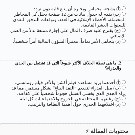
(أ) يشجعه بحماس ويخبره أن يتبع قلبه دون تردد.
(ب) يقدم له جدول بيانات من 12 صفحة يحلل كل المخاطر
المحتملة، الأخطاء الإملائية في العقد، وتوقعات التدفق النقدي
للسنوات العشر القادمة.
(ج) يقترح عليه صرف المال على إجازة ممتعة بدلاً من العمل
الإضافي.
(د) يتجاهل الأمر تماماً، معتبراً الشؤون المالية أمراً شخصياً.
2. ما هي نقطة الخلاف الأكثر شيوعاً التي قد تشتعل بين الجدي
والعذراء؟
(أ) أحدهما يريد مشاهدة فيلم أكشن والآخر فيلم رومانسي.
(ب) ميل العذراء لتقديم “النقد البناء” بشكل مستمر، مما قد
يراه الجدي الذي يخشى الفشل هجوماً شخصياً على كفاءته.
(ج) رغبتهما المختلفة في الخروج والاجتماعيات كل ليلة.
(د) اختلافهما الجذري حول أهمية النظافة والترتيب.
محتويات المقالة ⚡