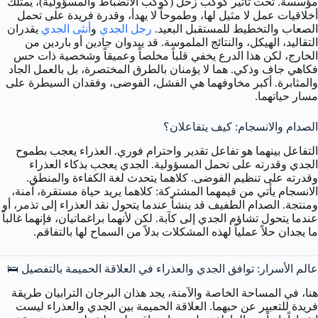
مؤسسة. تحت تأثير كوكب زحل (كوكب الانضباط والمسؤولية)، يمتلك
أخلاقيات عمل لا مثيل لها، وطموحاً لا يهدأ، وقدرة فريدة على تحمل
الصعاب والتخطيط للمستقبل البعيد.
رجل الجدي
و
أنثى الجدي
يقدران
التقاليد، الهيكل، والنتائج الملموسة. قد يبدوان جادين أو باردين من
الخارج، لكن هذا الدرع يخفي قلباً مخلصاً وعميقاً وشخصية ذات حس
فكاهي جاف وذكي. هما لا يؤمنان بالطرق المختصرة، بل بالعمل الجاد
والمثابرة. أكبر مخاوفهما هي الفشل، الفوضى، وفقدان السيطرة على
مسار حياتهما.
الصدام والانسجام: كيف يتفاعلان؟
التفاعل بينهما هو تفاعل تقدير واحترام فوري. العذراء يعجب بطموح
الجدي وقدرته على تحمل المسؤولية. الجدي يعجب بذكاء العذراء
وقدرته على تنظيم الفوضى. كلاهما يتحدث لغة الكفاءة والمنطق.
الانسجام يأتي من قيمهما المشتركة: كلاهما يريد حياة مستقرة، آمنة،
ومنتجة. الصدام الطفيف قد ينشأ عندما يتحول نقد العذراء إلى تذمر، أو
عندما يتحول تشاؤم الجدي إلى كآبة. لكن لأنهما براغماتيان، فإنهما غالباً
ما يجدان حلاً عملياً لهذه المشكلات بدلاً من السماح لها بالتفاقم.
عالم الأسرار: توافق الجدي والعذراء في العلاقة الحميمة بالتفصيل 🛌
هنا، في المساحة الخاصة والآمنة، يجد هذان البرجان الترابيان طريقة
فريدة للتعبير عن حبهما. العلاقة الحميمة بين الجدي والعذراء ليست