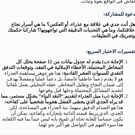
تُعاش في الواقع بقوة وثبات.
دعوة للمشاركة:
هل أنت جدي في علاقة مع عذراء، أو العكس؟ ما هي أسرار نجاح
علاقتكما، وما هي التحديات الدقيقة التي تواجهونها؟ شاركنا حكمتك
وتجربتك في التعليقات.
تفسيرات الاختبار السريع:
الإجابة (ب) يقدم له جدول بيانات من 12 صفحة يحلل كل
المخاطر المحتملة، الأخطاء الإملائية في العقد، وتوقعات التدفق
النقدي للسنوات العشر القادمة:
هذا هو جوهر مساهمة العذراء.
هو لا يقدم دعماً عاطفياً غامضاً، بل دعماً عملياً ومفصلاً يهدف
إلى ضمان النجاح وتقليل المخاطر. عقله التحليلي يعمل تلقائياً
لتحديد المشاكل المحتملة وحلها قبل وقوعها.
الإجابة (ب) ميل العذراء لتقديم “النقد البناء” بشكل مستمر، مما
قد يراه الجدي الذي يخشى الفشل هجوماً شخصياً على كفاءته:
هذا هو الصدام الدقيق بينهما. نية العذراء هي المساعدة، لكن
الجدي، الذي يربط قيمته الذاتية بإنجازاته وكفاءته، يمكن أن
يكون حساساً للغاية تجاه أي تلميح بأنه ليس جيداً بما فيه الكفاية.
هذا سوء الفهم في التواصل هو أكبر تحدٍ لهما.