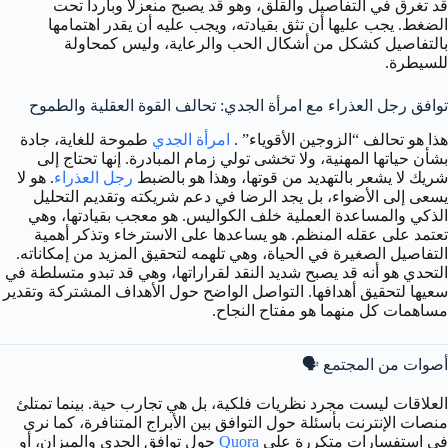
قد تغرق في التفاصيل والقلق، وهو قد يصبح منعزلاً وبارداً تحت
الضغط. يجب عليها أن تثق بقيادته، ويجب عليه أن يقدر اهتمامها
بالتفاصيل كشكل من أشكال الحب والرعاية، وليس كمحاولة
للسيطرة.
توافق رجل العذراء مع امرأة الجدي: تحالف القوة العقلية والطموح
هذا هو تحالف “الزوجين الأقوياء” .
امرأة الجدي
طموحة للغاية، جادة
بشأن حياتها المهنية، ولا تخشى تولي زمام المبادرة. إنها تحتاج إلى
شريك لا يشعر بالتهديد من قوتها، وهذا هو بالضبط
رجل العذراء
. هو لا
يسعى إلى الأضواء، بل يجد الرضا في دعم شريكته وتقديم التحليل
الذكي والمساعدة العملية خلف الكواليس. هو معجب بقيادتها، وهي
تعتمد على عقله المنظم. هو يساعدها على الاسترخاء وتذكر أهمية
التفاصيل الصغيرة في الحياة، وهي تلهمه لتحقيق المزيد من إمكاناته.
التحدي هو أنه قد يصبح شديد النقد لقراراتها، وهي قد تبدو متسلطة في
سعيها لتحقيق أهدافها. التواصل الواضح حول الأهداف المشتركة وتقدير
مساهمات كل منهما هو مفتاح النجاح.
أصوات من المجتمع 🗣️
العلاقات ليست مجرد نظريات فلكية، بل هي تجارب حية. بينما تمتلئ
منصات الإنترنت بأسئلة حول التوافق بين الأبراج المتنافرة، كما نرى
في استفسارات متكررة على
Quora
حول توافق الجدي والميزان، أو