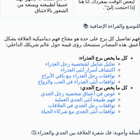
لبعض الوقت بمفردك. أنا هنا
عميقاً لطبيعته ويمنعه من
إذا احتجت إليّ”.
الشعور بالاختناق.
للتوسع والقراءة الإضافية 📚
فهم تفاصيل كل برج على حدة هو مفتاح فهم ديناميكية العلاقة بشكل
أعمق. هذه المصادر ستمنحك رؤى قيمة حول عالم شريكك الداخلي:
كل ما يخص برج العذراء:
تحليل شامل لشخصية رجل العذراء
اكتشاف أسرار أنثى العذراء
توافقات رجل العذراء مع باقي الأبراج
توافقات أنثى العذراء في الحب والزواج
كل ما يخص برج الجدي:
غوص في أعماق شخصية رجل الجدي
فهم طبيعة أنثى الجدي العملية
توافقات رجل الجدي في العلاقات
توافقات أنثى الجدي مع شركاء الحياة
أسئلة وأجوبة: فك شفرة العلاقة بين الجدي والعذراء 🤔