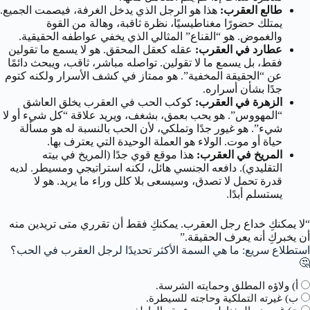
طالع العقرب:
هذا هو الرجل الذي يدخل الغرفة، فيصمت الجميع.
يمتلك حضورًا مغناطيسيًا، نظرة ثاقبة، وهالة من القوة
والغموض. هو “القناع” المثالي الذي يخفي عواطفه الحقيقية.
عطارد في العقرب:
عقله كعقل المحقق. هو لا يسمع ما تقولين
فقط، بل يسمع ما لا تقولين. تواصله مباشر، ثاقب، ويبحث دائمًا
عن “الحقيقة المخفية”. هو ممتاز في كشف الأسرار ولكنه كتوم
جدًا بشأن أسراره.
الزهرة في العقرب:
كوكب الحب في العقرب يخلق العاشق
“المهووس”. هو يحب بعمق، بشغف، ويريد علاقة “كل شيء أو لا
شيء”. هو غيور جدًا وتملكي، لأن الحب بالنسبة له هو مسألة
حياة أو موت. الولاء هو العملة الوحيدة التي يعترف بها.
المريخ في العقرب:
هذا موقع قوي جدًا (المريخ في بيته
التقليدي). دافعه الجنسي هائل، لكنه استراتيجي ومسيطر. لديه
قدرة تحمل لا تصدق، وسيسعى بلا كلل وراء ما يريد. هو لا
يستسلم أبدًا.
“لا يمكنكِ خداع رجل العقرب. يمكنكِ فقط أن تقرري متى تريدين منه
أن يخبركِ أنه يعرف الحقيقة.”
استطلاع سريع: ما هي السمة الأكثر تحديدًا لرجل العقرب في الحب؟
🤔
أ) ولاؤه المطلق وحمايته الشرسة.
ب) غيرته التملكية وحاجته للسيطرة.