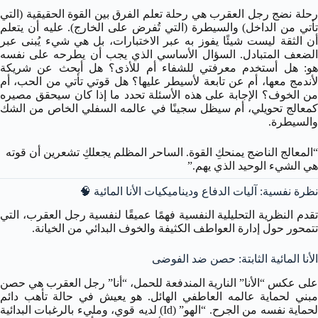
رحلة نضج رجل العقرب هي رحلة تعلم الفرق بين القوة الحقيقية (التي
تأتي من الداخل) والسيطرة (التي تُفرض على الخارج). عليه أن يتعلم
أن الثقة ليست شيئًا يفوز به عبر الاختبارات، بل هي شيء يُبنى عبر
الضعف المتبادل. السؤال الأساسي الذي يجب أن يطرحه على نفسه
هو: هل أستخدم معرفتي للشفاء أم للأذى؟ هل أبحث عن شريكة
لأندمج معها، أم عن تابعة لأسيطر عليها؟ هل قوتي تأتي من الحب، أم
من الخوف؟ الإجابة على هذه الأسئلة تحدد ما إذا كان سيحقق مصيره
كمعالج تحويلي، أم سيظل سجينًا في عالمه السفلي الخاص من الشك
والسيطرة.
“المعالج الناضج يمنحكِ القوة. الساحر المظلم يجعلكِ تشعرين أن قوته
هي الشيء الوحيد الذي يهم.”
نظرة نفسية: آليات الدفاع وديناميكيات الأنا المائية 🧠
تقدم النظرية التحليلية النفسية فهمًا عميقًا لنفسية رجل العقرب، التي
تتمحور حول إدارة العواطف الكثيفة والخوف البدائي من الخيانة.
الأنا المائية الثابتة: حصن ضد الفوضى
على عكس “الأنا” النارية المندفعة للحمل، “أنا” رجل العقرب هي حصن
مبني لحماية عالمه العاطفي الهائل. هو يعيش في حالة تأهب دائم
لحماية نفسه من الجرح. “الهو” (Id) لديه قوي، ومليء بالرغبات البدائية