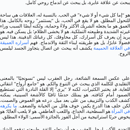
يبحث عن علاقة عابرة، بل يبحث عن اندماج روحي كامل.
هو “إما كل شيء أو لا شيء” في الحب. بالنسبة له، العلاقات هي ساحة
للتحول المطلق. هو لا يقع في الحب، بل “يستثمر” روحه بالكامل. هذا
العمق هو ما يجعله الشريك الأكثر ولاءً وحماية، ولكنه أيضًا السبب وراء
غيرته الشديدة وطبيعته التملكية. هو لا يخشى الظلام؛ بل يسكن فيه. هو
يريد أن يعرف كل أسرارك، كل مخاوفك، كل رغباتك الدفينة. هذا ليس
ضولًا عابرًا، بل هو طريقته لبناء الثقة والاندماج. فهم
أسراره العميقة
في العلاقة الحميمة
يكشف أنه يبحث عن اتصال يتجاوز الجسد ليلمس
الروح.
على عكس السمعة الشائعة، رجل العقرب ليس “نسونجيًا” بالمعنى
التقليدي للكلمة الذي يبحث عن التنوع والكم. هو “جامع أرواح” انتقائي
للغاية. قد يختبر الكثيرات، لكنه لا “يرى” إلا القلة النادرة التي تستطيع
الصمود أمام كثافته. هو يمتلك حدسًا ثاقبًا كالأشعة السينية، يمكنه
كشف الكذب والتزييف من على بعد ميل. درعه هو الغموض والصمت،
كن خلف هذا الدرع يكمن خوف هائل من الخيانة والضعف.
ما يكرهه
ي المرأة
هو السطحية، الخداع، واللعب العاطفي. هو لا يلعب ألعابًا؛ هو
يخوض حربًا استراتيجية من أجل الفوز بالجائزة الأسمى: الولاء المطلق.
التحدي الأكبر لرجل العقرب هو أن يتعلم الثقة. طبيعته تدفعه للشك،