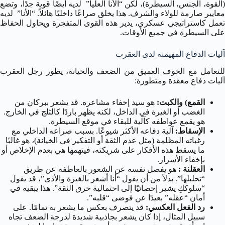
(القوة، الجنس، السيطرة)، لكن “الأنا العليا” لديه أيضًا قوية جدًا، وتضع
معايير صارمة للولاء والشرف. هذا يخلق صراعًا داخليًا هائلاً. “الأنا” لديه
تعمل كاستراتيجي عسكري، يدير هذه القوى المتفجرة ويحاول الحفاظ
على السيطرة في جميع الأوقات.
آليات الدفاع المهيمنة لدى العقرب
للتعامل مع الخوف العميق من الضعف والخيانة، يطور رجل العقرب
آليات دفاع معقدة ومتطورة:
القمع) والكبت:
هو سيد إخفاء مشاعره. قد يشعر ببركان من
الغضب أو الغيرة في الداخل، لكنه يظهر باردًا كالثلج في الخارج.
هو يقمع عواطفه كآلية للبقاء في موقع السيطرة.
الإسقاط:
آلية دفاعه الأكثر شيوعًا. بسبب صراعه الداخلي مع
رغباته المظلمة (مثل عدم الثقة أو التفكير في الخيانة)، هو غالبًا
ما يسقط هذه الأفكار على شريكته، فيتهمها هي بعدم الإخلاص أو
بإخفاء الأسرار.
العقلنة :
هو يفصل نفسه عن الشعور بالعاطفة عن طريق
“تحليلها”. بدلاً من أن يقول “أنا أشعر بالغيرة والأذى”، قد يقول
“سلوككِ يشير إحصائيًا إلى احتمالية خرق الثقة”. هذا يبقيه في
أمان “عقله” بعيدًا عن فوضى “قلبه”.
رد الفعل العكسي:
قد يتصرف بعكس ما يشعر به تمامًا. على
سبيل المثال، إذا كان يشعر بجاذبية شديدة لدرجة الضعف تجاه