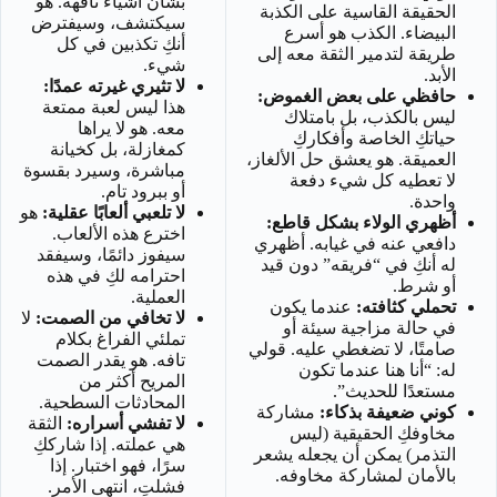
بشأن أشياء تافهة. هو
الحقيقة القاسية على الكذبة
سيكتشف، وسيفترض
البيضاء. الكذب هو أسرع
أنكِ تكذبين في كل
طريقة لتدمير الثقة معه إلى
شيء.
الأبد.
لا تثيري غيرته عمدًا:
حافظي على بعض الغموض:
هذا ليس لعبة ممتعة
ليس بالكذب، بل بامتلاك
معه. هو لا يراها
حياتكِ الخاصة وأفكاركِ
كمغازلة، بل كخيانة
العميقة. هو يعشق حل الألغاز،
مباشرة، وسيرد بقسوة
لا تعطيه كل شيء دفعة
أو ببرود تام.
واحدة.
لا تلعبي ألعابًا عقلية:
هو
أظهري الولاء بشكل قاطع:
اخترع هذه الألعاب.
دافعي عنه في غيابه. أظهري
سيفوز دائمًا، وسيفقد
له أنكِ في “فريقه” دون قيد
احترامه لكِ في هذه
أو شرط.
العملية.
تحملي كثافته:
عندما يكون
لا تخافي من الصمت:
لا
في حالة مزاجية سيئة أو
تملئي الفراغ بكلام
صامتًا، لا تضغطي عليه. قولي
تافه. هو يقدر الصمت
له: “أنا هنا عندما تكون
المريح أكثر من
مستعدًا للحديث”.
المحادثات السطحية.
كوني ضعيفة بذكاء:
مشاركة
لا تفشي أسراره:
الثقة
مخاوفكِ الحقيقية (ليس
هي عملته. إذا شارككِ
التذمر) يمكن أن يجعله يشعر
سرًا، فهو اختبار. إذا
بالأمان لمشاركة مخاوفه.
فشلتِ، انتهى الأمر.