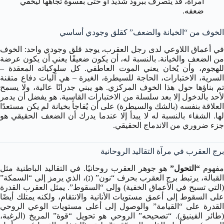
امرأة، قد يتصرف ببرود شديد أو حتى بقسوة تجاهها ليخفي
ضعفه.
الخوف من “الخيانة والضعف” كقلق وجودي أساسي
في أعماق اللاوعي لدى رجل العقرب، يوجد قلق وجودي واحد: الخوف
من الضعف والخيانة. بالنسبة له، أن يكون ضعيفًا يعني أن يكون عرضة
للهجوم، وأن يُخان يعني الموت العاطفي. كل سلوكياته المعقدة –
السرية، الاختبارات، الحاجة للسيطرة، الغيرة – هي آليات دفاع متقنة
تم بناؤها حول هذا الخوف المركزي. هو يبني جدرانًا عالية، ولا يسمح
لأحد بالدخول إلا بعد سلسلة من الاختبارات القاسية. هو يفضل أن يدمر
العلاقة بنفسه (بالشك والسيطرة) على أن يُفاجأ بخيانة لم يكن مستعدًا
لها. الشفاء بالنسبة له لا يبدأ إلا عندما يدرك أن الضعف الحقيقي هو
جزء ضروري من الاندماج الحقيقي.
برج العقرب في مرآة التقاليد الروحانية
مفهوم
“التحول”
هو جوهر العقرب روحانيًا. في التقاليد الباطنية مثل
القبالة، يرتبط برج العقرب بحرف “نون” (נ)، الذي يرمز إلى “السمكة”
(التي تسبح في الأعماق الخفية) وإلى “السقوط”. يمثل العقرب القدرة
على السقوط إلى أعمق مستويات الأنانية والانتقام، ولكنه يمتلك أيضًا
القدرة على “القيامة” والوصول إلى أعلى مستويات الوعي الروحي
(طائر الفينيق). “تصحيحه” الروحي هو تحويل “قوة” المريخ (الرغبة،