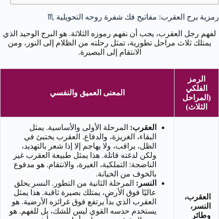
رمزية برج العقرب: مفاتيح فك شفرة روحه التحويلية ♏
لفهم رجل العقرب، يجب أن نفهم رموزه الثلاثة. هو البرج الوحيد الذي
يمتلك ثلاث مراحل تطورية، تمثل رحلته من الظلام إلى النور، ومن
الانتقام إلى البصيرة.
الرمز
الفلكي
المعنى العميق والنفسي
(المراحل
الثلاث)
العقرب:
المرحلة الأولى والأساسية. يمثل
البقاء، الغريزة، والدفاع. العقرب يختبئ في
الظل، يراقب، ولا يهاجم إلا إذا شعر بالتهديد،
ولكن لدغته قاتلة. هذا يمثل طبيعة العقرب غير
الناضجة: التملكية، الغيرة، والانتقام. هو مدفوع
بالخوف من الخيانة.
النسر:
المرحلة الثانية من التطور. النسر يحلق
عاليًا فوق الأرض، يمتلك بصيرة ثاقبة. هذا يمثل
العقرب،
العقرب الذي بدأ يرتفع فوق غرائزه الأرضية. هو
النسر،
يستخدم حدسه القوي ليس للشك، بل للفهم. هو
وطائر