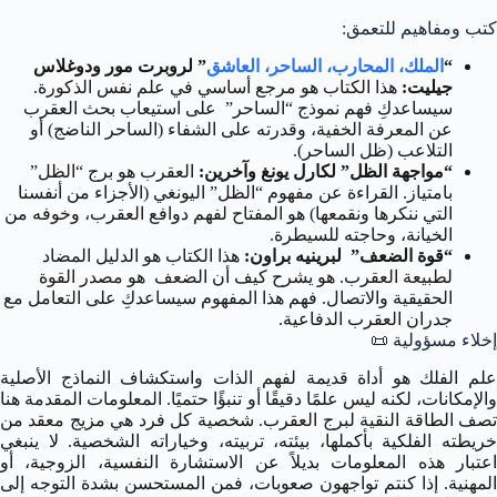
كتب ومفاهيم للتعمق:
“
الملك، المحارب، الساحر، العاشق
” لروبرت مور ودوغلاس
جيليت:
هذا الكتاب هو مرجع أساسي في علم نفس الذكورة.
سيساعدكِ فهم نموذج “الساحر” على استيعاب بحث العقرب
عن المعرفة الخفية، وقدرته على الشفاء (الساحر الناضج) أو
التلاعب (ظل الساحر).
“مواجهة الظل” لكارل يونغ وآخرين:
العقرب هو برج “الظل”
بامتياز. القراءة عن مفهوم “الظل” اليونغي (الأجزاء من أنفسنا
التي ننكرها ونقمعها) هو المفتاح لفهم دوافع العقرب، وخوفه من
الخيانة، وحاجته للسيطرة.
“قوة الضعف” لبرينيه براون:
هذا الكتاب هو الدليل المضاد
لطبيعة العقرب. هو يشرح كيف أن الضعف هو مصدر القوة
الحقيقية والاتصال. فهم هذا المفهوم سيساعدكِ على التعامل مع
جدران العقرب الدفاعية.
إخلاء مسؤولية 📜
علم الفلك هو أداة قديمة لفهم الذات واستكشاف النماذج الأصلية
والإمكانات، لكنه ليس علمًا دقيقًا أو تنبؤًا حتميًا. المعلومات المقدمة هنا
تصف الطاقة النقية لبرج العقرب. شخصية كل فرد هي مزيج معقد من
خريطته الفلكية بأكملها، بيئته، تربيته، وخياراته الشخصية. لا ينبغي
اعتبار هذه المعلومات بديلاً عن الاستشارة النفسية، الزوجية، أو
المهنية. إذا كنتم تواجهون صعوبات، فمن المستحسن بشدة التوجه إلى