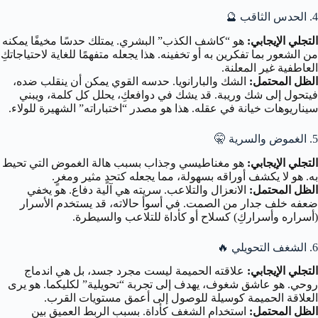
4. الحدس الثاقب 🔮
التجلي الإيجابي:
هو “كاشف الكذب” البشري. يمتلك حدسًا مخيفًا يمكنه
من الشعور بما تفكرين به أو تخفينه. هذا يجعله متفهمًا للغاية لاحتياجاتكِ
العاطفية غير المعلنة.
الظل المحتمل:
الشك والبارانويا. حدسه القوي يمكن أن ينقلب ضده،
فيتحول إلى شك وريبة. قد يشك في دوافعكِ، يحلل كل كلمة، ويبني
سيناريوهات خيانة في عقله. هذا هو مصدر “اختباراته” الشهيرة للولاء.
5. الغموض والسرية 🤫
التجلي الإيجابي:
هو مغناطيسي وجذاب بسبب هالة الغموض التي تحيط
به. هو لا يكشف أوراقه بسهولة، مما يجعله كتحدٍ مثير ومغرٍ.
الظل المحتمل:
الانعزال والتلاعب. سريته هي آلية دفاع. هو يخفي
ضعفه خلف جدار من الصمت. في أسوأ حالاته، قد يستخدم الأسرار
(أسراره وأسراركِ) كسلاح أو كأداة للتلاعب والسيطرة.
6. الشغف التحويلي 🔥
التجلي الإيجابي:
علاقته الحميمة ليست مجرد جسد، بل هي اندماج
روحي. هو عاشق شغوف، يهدف إلى تجربة “تحويلية” لكليكما. هو يرى
العلاقة الحميمة كوسيلة للوصول إلى أعمق مستويات القرب.
الظل المحتمل:
استخدام الشغف كأداة. بسبب الربط العميق بين