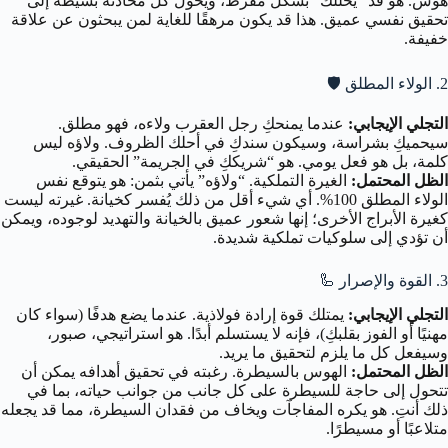
هوس. هو قد “يحللك” بشكل مفرط، ويحول كل محادثة بسيطة إلى
تحقيق نفسي عميق. هذا قد يكون مرهقًا للغاية لمن يبحثون عن علاقة
خفيفة.
2. الولاء المطلق 🛡️
التجلي الإيجابي:
عندما يمنحكِ رجل العقرب ولاءه، فهو مطلق.
سيحميكِ بشراسة، وسيكون سندكِ في أحلك الظروف. ولاؤه ليس
كلمة، بل هو فعل يومي. هو “شريككِ في الجريمة” الحقيقي.
الظل المحتمل:
الغيرة التملكية. “ولاؤه” يأتي بثمن: هو يتوقع نفس
الولاء المطلق 100%. أي شيء أقل من ذلك يُفسر كخيانة. غيرته ليست
كغيرة الأبراج الأخرى؛ إنها شعور عميق بالخيانة والتهديد لوجوده، ويمكن
أن تؤدي إلى سلوكيات تملكية شديدة.
3. القوة والإصرار 🦾
التجلي الإيجابي:
يمتلك قوة إرادة فولاذية. عندما يضع هدفًا (سواء كان
مهنيًا أو الفوز بقلبكِ)، فإنه لا يستسلم أبدًا. هو استراتيجي، صبور،
وسيفعل كل ما يلزم لتحقيق ما يريد.
الظل المحتمل:
الهوس بالسيطرة. رغبته في تحقيق أهدافه يمكن أن
تتحول إلى حاجة للسيطرة على كل جانب من جوانب حياته، بما في
ذلك أنتِ. هو يكره المفاجآت ويخاف من فقدان السيطرة، مما قد يجعله
متلاعبًا أو مسيطرًا.