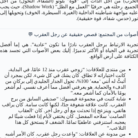
الحرب) من أجل الذات إلى “قوة” بلوتو (الشفاء، التحول) من أجل
الجميع. رحلته هي حرفيًا “العمل مع الظل” (Shadow Work)، حيث يجب
عليه مواجهة شياطينه الداخلية (الغيرة، السيطرة، الخوف) وتحويلها إلى
نور (حدس، شفاء، قوة حقيقية).
أصوات من المجتمع: قصص حقيقية عن رجل العقرب 💬
تجربة الارتباط برجل العقرب نادرًا ما تكون “عادية”. هي إما أفضل
تجربة في الحياة أو الأكثر تدميرًا. إليك بعض الأصوات التي تجسد هذه
الكثافة على أرض الواقع.
من منتدى للعلاقات: “زوجي عقرب منذ 12 عامًا. في البداية،
كانت اختباراته لا تطاق. كان يشك في كل شيء. لكن بمجرد أن
أثبتُّ له أنني ‘معه’ 100%، تحول الجدار الجليدي إلى بركان من
الدفء والحماية. هو يعرفني أفضل مما أعرف نفسي. لم أشعر
يومًا بالأمان كما أشعر معه.”
شابة كتبت في مجموعة فيسبوك: “صديقي السابق من برج
العقرب. كانت علاقة شغوفة جدًا، لكنها كانت سامة. كان يراقب
هاتفي، وينزعج إذا تحدثت مع أي رجل آخر. كان ‘العقاب
الصامت’ سلاحه المفضل. كان يختفي لأيام إذا فعلت شيئًا لم
يعجبه. استنزفني عاطفيًا تمامًا. الشغف لا يستحق كل هذا
التلاعب.”
من مدونة عن العلاقات: “واعدت رجل عقرب. كان الأمر أشبه