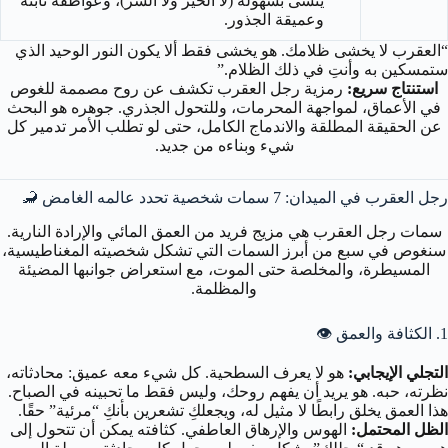
ينسى بسهولة (لا الخير ولا الشر)، وعواطفه ثابتة
وعميقة الجذور.
“العقرب لا يخشى ظلامك. هو يخشى فقط ألا يكون النور الوحيد الذي
ستمسكين به وأنتِ في ذلك الظلام.”
استنتاج سريع:
رمزية رجل العقرب تكشف عن روح مصممة للغوص
في الأعماق، لمواجهة المحرمات، وللتحول الجذري. جوهره هو البحث
عن الحقيقة المطلقة والاندماج الكامل، حتى لو تطلب الأمر تدمير كل
شيء وبناءه من جديد.
رجل العقرب في الميدان: 7 سمات شخصية تحدد عالمه الغامض 🦂
سمات رجل العقرب هي مزيج فريد من العمق المائي والإرادة النارية.
سنغوص في سبع من أبرز السمات التي تشكل شخصيته المغناطيسية،
المسيطرة، والمخلصة حتى الموت، مع استعراض جوانبها المضيئة
والمظلمة.
1. الكثافة والعمق 👁️
التجلي الإيجابي:
هو لا يعرف السطحية. كل شيء معه عميق: محادثاته،
نظرته، حبه. هو يريد أن يفهم روحك، وليس فقط ما تحبينه في الصباح.
هذا العمق يخلق رابطًا لا مثيل له، ويجعلكِ تشعرين بأنكِ “مرئية” حقًا.
الظل المحتمل:
الهوس والإرهاق العاطفي. كثافته يمكن أن تتحول إلى