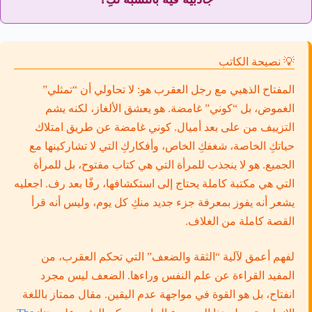
💡 نصيحة الكاتب
المفتاح الذهبي مع رجل العقرب هو: لا تحاولي أن “تمثلي”
الغموض، بل “كوني” غامضة. هو يعشق الألغاز، لكنه يشم
التزييف من على بعد أميال. كوني غامضة عن طريق امتلاك
حياتكِ الخاصة، شغفكِ الخاص، وأفكاركِ التي لا تشاركينها مع
الجميع. هو لا ينجذب للمرأة التي هي كتاب مفتوح، بل للمرأة
التي هي مكتبة كاملة يحتاج إلى استكشافها، رفًا بعد رف. اجعليه
يشعر أنه يفوز بمعرفة جزء جديد منكِ كل يوم، وليس أنه قرأ
القصة كاملة من الغلاف.
لفهم أعمق لآلية “الثقة والضعف” التي تحكم العقرب، من
المفيد القراءة عن علم النفس وراءها. الضعف ليس مجرد
انفتاح، بل هو القوة في مواجهة عدم اليقين. مقال ممتاز باللغة