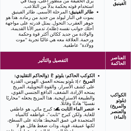
يرى الحقيقة من منظور أعلى، ويبدأ في
الفينيق
استخدام قوته بحكمة بدلاً من التلاعب.
طائر الفينيق:
المرحلة الأسمى. طائر الفينيق
يموت في النار ليولد من جديد من رماده. هذا هو
جوهر العقرب: التحول. يمثل قدرته على مواجهة
أحلك جوانب نفسه (ظله)، تدمير الأنا القديمة،
والولادة من جديد ككائن أكثر قوة وحكمة
ورحمة. العلاقة معه هي غالبًا تجربة “موت
وولادة” عاطفية.
العناصر
التفصيل والتأثير
الحاكمة
الكوكب الحاكم: بلوتو ♇ (والحاكم التقليدي:
المريخ ♂️):
بلوتو يمنحه العمق، الهوس، القدرة
على كشف الأسرار، والقوة التحويلية. المريخ
يمنحه الإرادة، الشغف، الدافع الجنسي القوي،
الكواكب
والطبيعة الاستراتيجية. هذا المزيج يجعله “محاربًا
(بلوتو
نفسيًا” هادئًا وقاتلًا.
والمريخ)
عنصر الماء الثابت 🌊:
كبرج مائي، هو عاطفي
والعنصر
للغاية. ولكن كبرج “ثابت”، عواطفه كالمياه
(الماء)
المتجمدة في عمق المحيط: هادئة على السطح،
لكنها عميقة، قوية، وذات ضغط هائل. هو لا