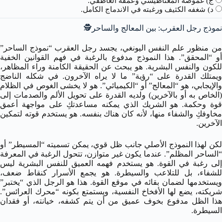
ج) غموضه المغناطيسي وعمقه العاطفي.
د) شغفه الكثيف ورغبته في الاندماج الكامل.
نموذج رجل العقرب: بين المعالج والساحر🕵️
من منظور علم النفس اليونغي، يجسد رجل العقرب “نموذج الساحر”
أو “المحقق”. هذا النموذج مدفوع بالرغبة في فهم القوانين الخفية
للكون والنفس البشرية. هو يبحث عن الحقيقة الكامنة وراء المظاهر،
ويمتلك القدرة على “رؤية” ما لا يراه الآخرون. في شكله الناضج
والإيجابي، هو “المعالج” أو “الكيميائي”. هو لا يخشى الغوص في الظلام
(الخاص به أو بالآخرين) ولديه القدرة على تحويل الألم والصدمات إلى
قوة وحكمة. هو الشريك الذي يمكنه مساعدتكِ على مواجهة أعمق
مخاوفكِ والشفاء منها، لأنه كان هناك بنفسه. هو يستخدم قوته لتمكين
الآخرين.
لكن لهذا النموذج الأصلي جانب ظل قوي، يمكن تسميته “المسيطر” أو
“الساحر المظلم”. عندما يكون غير متوازن، تتحول الرغبة في المعرفة
إلى رغبة في القوة. هو يستخدم فهمه العميق للنفس البشرية ليس
للشفاء، بل للتلاعب والسيطرة. هو يجمع الأسرار كنقاط ضعف،
ويستخدمها لضمان بقائه في موقع القوة. هذا هو الرجل الذي “يختبر”
شريكته، يضع لها الأفخاخ النفسية، ويستمتع بكونه “محرك العرائس”.
هذا الظل مدفوع بخوف عميق من أن يتم كشفه، خيانته، أو فقدان
السيطرة.