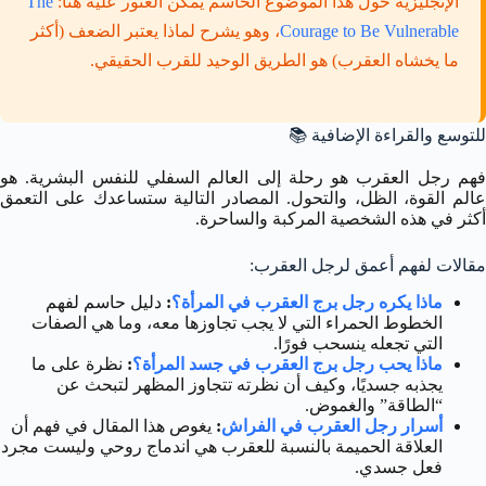
الإنجليزية حول هذا الموضوع الحاسم يمكن العثور عليه هنا:
The
Courage to Be Vulnerable
، وهو يشرح لماذا يعتبر الضعف (أكثر
ما يخشاه العقرب) هو الطريق الوحيد للقرب الحقيقي.
للتوسع والقراءة الإضافية 📚
فهم رجل العقرب هو رحلة إلى العالم السفلي للنفس البشرية. هو
عالم القوة، الظل، والتحول. المصادر التالية ستساعدك على التعمق
أكثر في هذه الشخصية المركبة والساحرة.
مقالات لفهم أعمق لرجل العقرب:
ماذا يكره رجل برج العقرب في المرأة؟
:
دليل حاسم لفهم
الخطوط الحمراء التي لا يجب تجاوزها معه، وما هي الصفات
التي تجعله ينسحب فورًا.
ماذا يحب رجل برج العقرب في جسد المرأة؟
:
نظرة على ما
يجذبه جسديًا، وكيف أن نظرته تتجاوز المظهر لتبحث عن
“الطاقة” والغموض.
أسرار رجل العقرب في الفراش
:
يغوص هذا المقال في فهم أن
العلاقة الحميمة بالنسبة للعقرب هي اندماج روحي وليست مجرد
فعل جسدي.