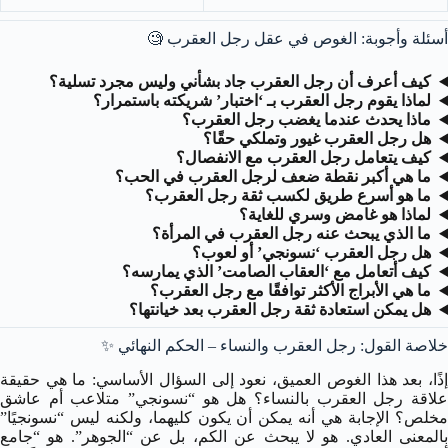
أسئلة وأجوبة: الغوص في عقل رجل العقرب 🧐
كيف أعرف أن رجل العقرب جاد بشأني وليس مجرد تسلية؟
لماذا يقوم رجل العقرب بـ ‘اختبار’ شريكته باستمرار؟
ماذا يحدث عندما يغضب رجل العقرب؟
هل رجل العقرب غيور وتملكي حقًا؟
كيف يتعامل رجل العقرب مع الانفصال؟
ما هي أكبر نقطة ضعف لرجل العقرب في الحب؟
ما هو أسرع طريق لكسب ثقة رجل العقرب؟
لماذا هو غامض وسري للغاية؟
ما الذي يبحث عنه رجل العقرب في المرأة؟
هل رجل العقرب ‘نسونجي’ أو لعوب؟
كيف أتعامل مع ‘العقاب الصامت’ الذي يمارسه؟
ما هي الأبراج الأكثر توافقًا مع رجل العقرب؟
هل يمكن استعادة ثقة رجل العقرب بعد خيانتها؟
خلاصة القول: رجل العقرب والنساء – الحكم النهائي ✨
إذًا، بعد هذا الغوص العميق، نعود إلى السؤال الأساسي: ما هي حقيقة
علاقة رجل العقرب بالنساء؟ هل هو “نسونجي” متلاعب أم عاشق
مخلص؟ الإجابة هي أنه يمكن أن يكون كليهما، ولكنه ليس “نسونجيًا”
بالمعنى العادي. هو لا يبحث عن الكم، بل عن “الجوهر”. هو “جامع