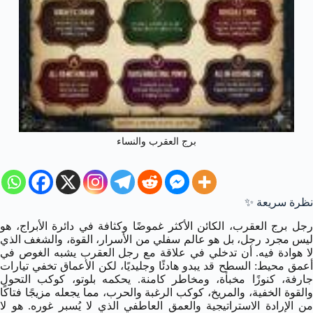
برج العقرب والنساء
نظرة سريعة ✨
رجل برج العقرب، الكائن الأكثر غموضًا وكثافة في دائرة الأبراج، هو
ليس مجرد رجل، بل هو عالم سفلي من الأسرار، القوة، والشغف الذي
لا هوادة فيه. أن تدخلي في علاقة مع رجل العقرب يشبه الغوص في
أعمق محيط: السطح قد يبدو هادئًا وجليديًا، لكن الأعماق تخفي تيارات
جارفة، كنوزًا مخبأة، ومخاطر كامنة. يحكمه بلوتو، كوكب التحول
والقوة الخفية، والمريخ، كوكب الرغبة والحرب، مما يجعله مزيجًا فتاكًا
من الإرادة الاستراتيجية والعمق العاطفي الذي لا يُسبر غوره. هو لا