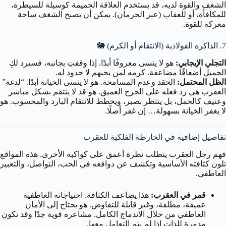
الشغف والقوة لديه، قد يستخدم العلاقة الحميمة كوسيلة للسيطرة،
للمكافأة، أو للعقاب (عبر الحرمان). يمكن أن يصبح الشغف ساحة
معركة للقوة.
7. الذاكرة الفولاذية (الانتقام أو الكرم) 🐘
التجلي الإيجابي:
هو لا ينسى معروفًا أبدًا. إذا وقفتِ بجانبه، فسيرد لكِ
الجميل أضعافًا مضاعفة. كرمه لمن يحبهم لا حدود له.
الظل المحتمل:
الحقد وعدم المسامحة. هو لا ينسى الخيانة أبدًا. “لدغة”
العقرب هي رد فعله على الجرح العميق. هو قد لا ينتقم بشكل مباشر
وعنيف كالحمل، بل ينتظر بصبر، ويخطط للانتقام البارد والمحسوب. هو
لا يغفر الخيانة بسهولة… إن غفر أصلًا.
تفاصيل إضافية في الخارطة الفلكية للعقرب
فهم رجل العقرب يتطلب نظرة أعمق على كواكبه الأخرى. هذه المواقع
تلون كثافته الأساسية وتكشف عن دوافعه في الحب، التواصل، والتعبير
العاطفي.
قمر في العقرب:
هذا يضاعف الكثافة. احتياجاته العاطفية
عميقة، مطلقة، وغير قابلة للتفاوض. هو يحتاج إلى الأمان
العاطفي من خلال الاندماج الكامل. مشاعره قوية جدًا وقد تكون
مدمرة للذات إذا لم يتم التعامل معها.