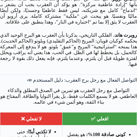
بأنها “إرادة عاطفية مركزة”. هو يؤكد أن العقرب يجب أن يشعر بـ
“اندماج” كامل مع شريكته، ليس فقط عاطفيًا وجسديًا، ولكن أيضًا
ماليًا ونفسيًا. هو يبحث عن “ملكية” مشتركة كاملة. يرى أرويو أن
العقرب لا يثق إلا بما تم “اختباره في النار”، وهذا ينطبق على علاقاته.
وبرت هاند
، الفلكي التاريخي، يذكرنا بأن العقرب هو البرج الوحيد الذي
يحكمه كوكبان قويان: المريخ (الحاكم التقليدي) وبلوتو (الحاكم الحديث).
هذا يمنحه “استراتيجية” المريخ و”عمق” بلوتو. هو لا يندفع إلى المعركة
كالحمل، بل يخطط لها في الظل. في الحب، هذا يعني أنه يراقب ويحلل
لفترة طويلة قبل أن يلتزم، وعندما يلتزم، فإنه يفعل ذلك بقوة لا رجعة
فيها.
التواصل الفعال مع رجل برج العقرب: دليل المستخدم 📣
التواصل مع رجل العقرب هو تمرين في الصدق المطلق والذكاء
العاطفي. هو لا يسمع الكلمات فقط، بل يقرأ النوايا والطاقة. المفتاح هو
بناء الثقة، وهو أثمن شيء في عالمه.
افعلي ✅
لا تفعلي ❌
لا تكذبي أبدًا:
حتى
كوني صادقة 100%:
هو يفضل