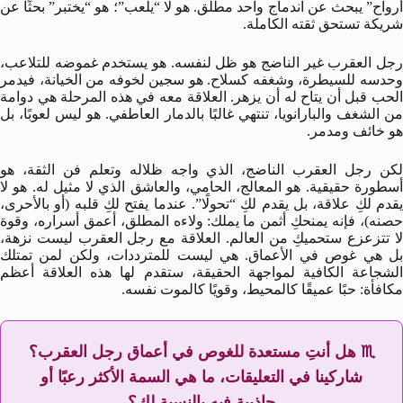
أرواح” يبحث عن اندماج واحد مطلق. هو لا “يلعب”؛ هو “يختبر” بحثًا عن
شريكة تستحق ثقته الكاملة.
رجل العقرب غير الناضج هو ظل لنفسه. هو يستخدم غموضه للتلاعب،
وحدسه للسيطرة، وشغفه كسلاح. هو سجين لخوفه من الخيانة، فيدمر
الحب قبل أن يتاح له أن يزهر. العلاقة معه في هذه المرحلة هي دوامة
من الشغف والبارانويا، تنتهي غالبًا بالدمار العاطفي. هو ليس لعوبًا، بل
هو خائف ومدمر.
لكن رجل العقرب الناضج، الذي واجه ظلاله وتعلم فن الثقة، هو
أسطورة حقيقية. هو المعالج، الحامي، والعاشق الذي لا مثيل له. هو لا
يقدم لكِ علاقة، بل يقدم لكِ “تحولًا”. عندما يفتح لكِ قلبه (أو بالأحرى،
حصنه)، فإنه يمنحكِ أثمن ما يملك: ولاءه المطلق، أعمق أسراره، وقوة
لا تتزعزع ستحميكِ من العالم. العلاقة مع رجل العقرب ليست نزهة،
بل هي غوص في الأعماق. هي ليست للمترددات، ولكن لمن تمتلك
الشجاعة الكافية لمواجهة الحقيقة، ستقدم لها هذه العلاقة أعظم
مكافأة: حبًا عميقًا كالمحيط، وقويًا كالموت نفسه.
♏ هل أنتِ مستعدة للغوص في أعماق رجل العقرب؟
شاركينا في التعليقات، ما هي السمة الأكثر رعبًا أو
جاذبية فيه بالنسبة لكِ؟