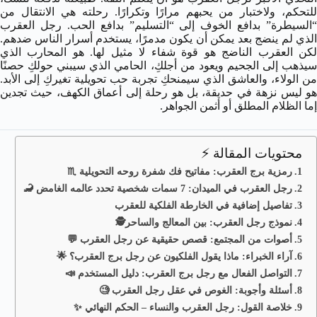
للتحكم، ولاختبار من يحبهم مرارًا وتكرارًا. رحلته هي الانتقال من
“السيطرة” بدافع الخوف إلى “التسليم” بدافع الحب. رجل العقرب
الذي لم ينضج بعد يمكن أن يكون مدمرًا، يستخدم أسرار الناس ضدهم.
لكن العقرب الناضج هو قوة شفاء لا مثيل لها. هو المحارب الذي
سيذهب إلى الجحيم ويعود من أجلكِ، الحامي الذي سيبني حولكِ حصنًا
من الولاء، والعاشق الذي سيمنحكِ تجربة حب تحويلية تغيركِ إلى الأبد.
هو ليس نزهة في حديقة، بل هو رحلة إلى أعماق الكهف، حيث تجدين
إما الظلام المطلق أو أثمن الجواهر.
محتويات المقالة ⚡
رمزية برج العقرب: مفاتيح فك شفرة روحه التحويلية ♏
رجل العقرب في الميدان: 7 سمات شخصية تحدد عالمه الغامض 🦂
تفاصيل إضافية في الخارطة الفلكية للعقرب
نموذج رجل العقرب: بين المعالج والساحر🕵️
أصوات من المجتمع: قصص حقيقية عن رجل العقرب 💬
آراء الخبراء: ماذا يقول الفلكيون عن رجل برج العقرب؟ 🌟
التواصل الفعال مع رجل برج العقرب: دليل المستخدم 📣
أسئلة وأجوبة: الغوص في عقل رجل العقرب 🧐
خلاصة القول: رجل العقرب والنساء – الحكم النهائي ✨