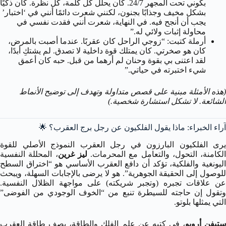
بكوني تحت المجهر 24/7. كان يحلل كل كلمة، كل نظرة. كان ذكيًا
بشكل مخيف وجذابًا بجنون، لكنني شعرت دائمًا أنني في ‘اختبار’
يجب أن أنجح فيه. في النهاية، شعرت أنني فقدت نفسي في
محاولة إثبات ولائي له.”
أرملة كتبت: “زوجي الراحل كان عقربًا. عندما أصبت بالمرض،
كان هو صخرتي. كان يمتلك قوة داخلية لا تصدق. لم يشتكِ أبدًا،
لقد اعتنى بي بقوة وحنان لم أرهما من قبل. حبه كان أعمق
شيء اختبرته في حياتي.”
(هذه الأمثلة مبنية على قصص متداولة وتهدف إلى توضيح الأنماط
الشائعة. لا تشكل استشارة شخصية.)
آراء الخبراء: ماذا يقول الفلكيون عن رجل برج العقرب؟ 🌟
يرى الفلكيون البارزون في رجل العقرب النموذج الأصلي للقوة
الكامنة، التحول، والتعامل مع المحرمات.
ليز غرين
، المحللة النفسية
اليونغية والفلكية، تؤكد أن دافع العقرب الأساسي هو “اختراق السطح
للوصول إلى الحقيقة الجوهرية”. هو لا يرضى بالإجابات السهلة، ويبحث
عن علاقات تجبره (وتجبر شريكته) على مواجهة الظلال النفسية.
وتقول إن حاجته للسيطرة تنبع من “الخوف الوجودي من الفوضى”
التي يمثلها بلوتو.
تيفن أرويو
، في كتبه عن علم الفلك والطاقة، يصف طاقة العقرب