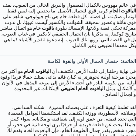
في عالم مهووس بالكمال المصقول والبريق الخالي من العيوب، يقف
الياقوت الخام
كرمز قوي للجمال الأصيل. ما يجذبني إليه ليس فقط
لونه أو صلابته، بل قصته. كل قطعة خام هي ناجٍ جيولوجي، شاهد على
قوى هائلة وعصور سحيقة. الشوائب والكسور ليست عيوبًا، بل ندوب
معركة تحكي قصة ولادتها. الإمساك ببلورة
ياقوت خام
هو اتصال مباشر
بتاريخ كوكبنا. إنه يذكرنا بأن الجمال الحقيقي لا يكمن في غياب العيوب،
بل في القصة التي ترويها تلك العيوب. إنه دعوة لتقدير الأشياء كما هي،
بكل مجدها الطبيعي وغير الكامل.
الخاتمة: احتضان الجمال الأولي والقوة الكامنة
في نهاية رحلتنا إلى قلب الأرض، نكتشف أن
الياقوت الخام
هو أكثر من
مجرد مرحلة أولية لجوهرة. إنه كيان قائم بذاته، يمتلك جمالًا فريدًا وقوة
أولية. من تكوينه النادر في أحشاء الأرض إلى تنوعه المذهل في الألوان
والأشكال، يمثل
الياقوت الخام الطبيعي
الإمكانات غير المحدودة
والجمال الصادق.
لقد تعلمنا كيفية التعرف على بصماته المميزة – شكله السداسي،
وصلابته الأسطورية، ووزنه الكثيف. لقد استكشفنا العوامل المعقدة
التي تحدد قيمته، من عمق لونه إلى شفافيته وإمكاناته. سواء كنت
جامعًا تبحث عن قطعة فريدة، أو حرفيًا يرى لوحة فنية في حجر، أو
مجرد شخص يقدر جمال الطبيعة الخام، فإن الياقوت الخام يقدم لك