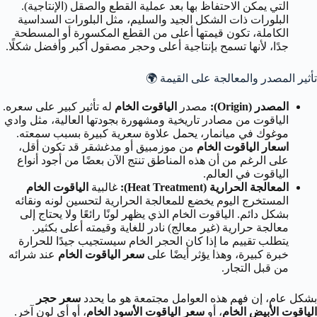
التي يمكن الاحتفاظ بها بعد عملية القطع والصقل (الإنتاجية).
البلورات ذات الشكل الجيد والسليم، مثل البلورات السداسية
الكاملة، تكون قيمتها أعلى من القطع المكسورة أو المسطحة
جدًا، لأنها تسمح بإنتاجية أعلى وحجر مصقول أكبر وأفضل شكلًا.
تأثير المصدر والمعالجة على القيمة 🌍
المصدر (Origin):
مصدر
الياقوت الخام
له تأثير كبير على سعره.
الياقوت من مصادر تاريخية ومشهورة بجودتها العالية، مثل وادي
موغوك في ميانمار، يحمل علاوة سعرية كبيرة بسبب سمعته.
اسعار الياقوت الخام
من موزمبيق أو مدغشقر قد تكون أقل،
على الرغم من أن هذه المناطق تنتج الآن بعضًا من أجود أنواع
الياقوت في العالم.
المعالجة الحرارية (Heat Treatment):
غالبية
الياقوت الخام
المستخرج اليوم يخضع للمعالجة الحرارية لتحسين لونه ونقائه
بشكل دائم. الياقوت الخام الذي يظهر لونًا رائعًا ولا يحتاج إلى
معالجة حرارية (غير معالج) نادر للغاية وقيمته أعلى بكثير.
يتطلب تقييم ما إذا كان الحجر الخام سيستجيب جيدًا للحرارة
خبرة كبيرة، وهذا يؤثر أيضًا على
سعر الياقوت الخام
عند شرائه
من قبل التجار.
بشكل عام، إن فهم هذه العوامل مجتمعة هو ما يحدد
سعر حجر
الياقوت الأبيض الخام
، أو
سعر الياقوت الأسود الخام
، أو أي لون آخر.