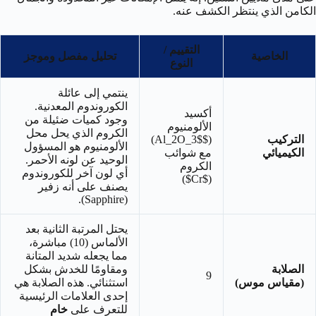
الكامن الذي ينتظر الكشف عنه.
التقييم /
الخاصية
تحليل مفصل وموجز
النوع
ينتمي إلى عائلة
الكوروندوم المعدنية.
أكسيد
وجود كميات ضئيلة من
الألومنيوم
الكروم الذي يحل محل
التركيب
($Al_2O_3$)
الألومنيوم هو المسؤول
الكيميائي
مع شوائب
الوحيد عن لونه الأحمر.
الكروم
أي لون آخر للكوروندوم
($Cr$)
يصنف على أنه زفير
(Sapphire).
يحتل المرتبة الثانية بعد
الألماس (10) مباشرة،
مما يجعله شديد المتانة
الصلابة
ومقاومًا للخدش بشكل
9
(مقياس موس)
استثنائي. هذه الصلابة هي
إحدى العلامات الرئيسية
للتعرف على
خام