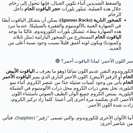
والضغط الشديدين أثناء تكوين الجبال، فإنها تتحول إلى رخام.
خلال هذه العملية، تتبلور بلورات
حجر الياقوت الخام
داخل
الرخام.
الصخور النارية (Igneous Rocks):
يمكن أن يتشكل الياقوت أيضًا
في الصهارة الغنية بالألومنيوم والفقيرة بالسيليكا. عندما تبرد
هذه الصهارة ببطء، تتشكل بلورات الكوروندوم. غالبًا ما يوجد
الياقوت الخام
المستخرج من الصخور البازلتية (مثل تايلاند
وكمبوديا) ويكون لونه أغمق قليلاً بسبب وجود نسبة أعلى من
الحديد.
سر اللون الأحمر: لماذا الياقوت أحمر؟ 🔴
الكوروندوم النقي عديم اللون تمامًا (وهو ما يعرف بـ
الياقوت الأبيض
الخام
أو الزفير الأبيض). اللون الأحمر الناري الذي يميز
الياقوت الأحمر
الخام
يأتي من وجود كميات ضئيلة جدًا من عنصر الكروم. أثناء نمو
البلورة، تحل بعض ذرات الكروم محل ذرات الألومنيوم في الشبكة
البلورية. يمتص الكروم جميع ألوان الطيف الضوئي باستثناء اللون
الأحمر، الذي يعكسه مرة أخرى إلى أعيننا. كلما زاد تركيز الكروم،
زادت شدة اللون الأحمر.
أما الألوان الأخرى للكوروندوم، والتي تسمى “زفير” (Sapphire)، فتأتي
من عناصر أخرى: