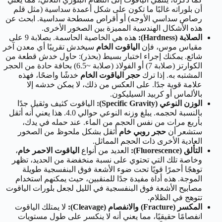
أن بلوراته غالبًا ما تكون على شكل أعمدة سداسية (مثل قلم
رصاص سداسي الأوجه) أو أقراص مسطحة سداسية. ابحث عن
هذه الأشكال الهندسية المميزة بين الصخور الأخرى.
الصلابة (Hardness):
هذه هي الخاصية الحاسمة. بصلابة 9 على
مقياس موس، فإن
الياقوت الخام
سيخدش تقريبًا أي معدن آخر
شائع. يمكنك إجراء اختبار بسيط (بحذر): حاول خدش قطعة من
الكوارتز (صلابة 7) أو الفولاذ (صلابة ~6.5) بحافة حادة من الحجر
المشتبه به. إذا ترك
حجر الياقوت الخام
خدشًا واضحًا، فهذه
علامة قوية جدًا. على العكس من ذلك، لا يمكن خدشه إلا
بالألماس أو كربيد السيليكون.
الوزن النوعي (Specific Gravity):
الياقوت كثيف وثقيل جدًا
بالنسبة لحجمه. يبلغ وزنه النوعي حوالي 4.0. هذا يعني أنه أثقل
بأربع مرات من نفس الحجم من الماء. عند حمله في يدك،
ستشعر أن
حجر روبي خام
أثقل بشكل ملحوظ من الصخور
العادية الأخرى ذات الحجم المماثل.
التألق (Fluorescence):
العديد من أنواع
الياقوت الاحمر خام
،
وخاصة تلك التي تحتوي على نسبة منخفضة من الحديد، تظهر
توهجًا أحمرًا قويًا تحت ضوء الأشعة فوق البنفسجية طويلة
الموجة. هذه أداة مفيدة جدًا للمنقبين، حيث يمكنهم استخدام
مصابيح الأشعة فوق البنفسجية في الليل لجعل بلورات الياقوت
تتوهج في الظلام.
المكسر (Fracture) والانفصام (Cleavage):
لا يمتلك الياقوت
انفصامًا حقيقيًا، مما يعني أنه لا ينكسر على طول مستويات