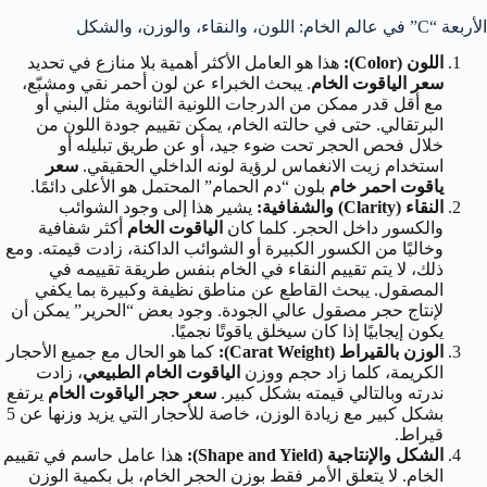
الأربعة “C” في عالم الخام: اللون، والنقاء، والوزن، والشكل
اللون (Color):
هذا هو العامل الأكثر أهمية بلا منازع في تحديد
سعر الياقوت الخام
. يبحث الخبراء عن لون أحمر نقي ومشبّع،
مع أقل قدر ممكن من الدرجات اللونية الثانوية مثل البني أو
البرتقالي. حتى في حالته الخام، يمكن تقييم جودة اللون من
خلال فحص الحجر تحت ضوء جيد، أو عن طريق تبليله أو
استخدام زيت الانغماس لرؤية لونه الداخلي الحقيقي.
سعر
ياقوت احمر خام
بلون “دم الحمام” المحتمل هو الأعلى دائمًا.
النقاء (Clarity) والشفافية:
يشير هذا إلى وجود الشوائب
والكسور داخل الحجر. كلما كان
الياقوت الخام
أكثر شفافية
وخاليًا من الكسور الكبيرة أو الشوائب الداكنة، زادت قيمته. ومع
ذلك، لا يتم تقييم النقاء في الخام بنفس طريقة تقييمه في
المصقول. يبحث القاطع عن مناطق نظيفة وكبيرة بما يكفي
لإنتاج حجر مصقول عالي الجودة. وجود بعض “الحرير” يمكن أن
يكون إيجابيًا إذا كان سيخلق ياقوتًا نجميًا.
الوزن بالقيراط (Carat Weight):
كما هو الحال مع جميع الأحجار
الكريمة، كلما زاد حجم ووزن
الياقوت الخام الطبيعي
، زادت
ندرته وبالتالي قيمته بشكل كبير.
سعر حجر الياقوت الخام
يرتفع
بشكل كبير مع زيادة الوزن، خاصة للأحجار التي يزيد وزنها عن 5
قيراط.
الشكل والإنتاجية (Shape and Yield):
هذا عامل حاسم في تقييم
الخام. لا يتعلق الأمر فقط بوزن الحجر الخام، بل بكمية الوزن