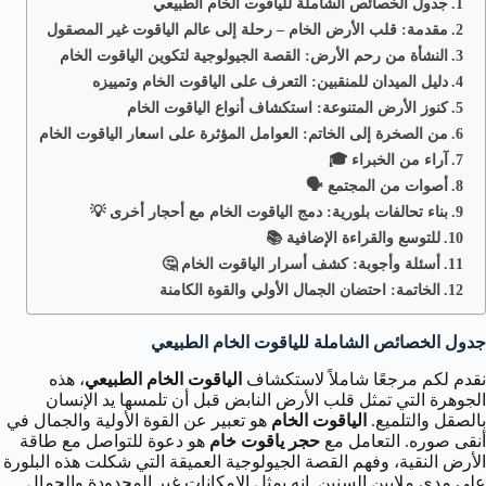
جدول الخصائص الشاملة للياقوت الخام الطبيعي
مقدمة: قلب الأرض الخام – رحلة إلى عالم الياقوت غير المصقول
النشأة من رحم الأرض: القصة الجيولوجية لتكوين الياقوت الخام
دليل الميدان للمنقبين: التعرف على الياقوت الخام وتمييزه
كنوز الأرض المتنوعة: استكشاف أنواع الياقوت الخام
من الصخرة إلى الخاتم: العوامل المؤثرة على اسعار الياقوت الخام
آراء من الخبراء 🎓
أصوات من المجتمع 🗣️
بناء تحالفات بلورية: دمج الياقوت الخام مع أحجار أخرى 💡
للتوسع والقراءة الإضافية 📚
أسئلة وأجوبة: كشف أسرار الياقوت الخام 🤔
الخاتمة: احتضان الجمال الأولي والقوة الكامنة
جدول الخصائص الشاملة للياقوت الخام الطبيعي
نقدم لكم مرجعًا شاملاً لاستكشاف
الياقوت الخام الطبيعي
، هذه
الجوهرة التي تمثل قلب الأرض النابض قبل أن تلمسها يد الإنسان
بالصقل والتلميع.
الياقوت الخام
هو تعبير عن القوة الأولية والجمال في
أنقى صوره. التعامل مع
حجر ياقوت خام
هو دعوة للتواصل مع طاقة
الأرض النقية، وفهم القصة الجيولوجية العميقة التي شكلت هذه البلورة
على مدى ملايين السنين. إنه يمثل الإمكانات غير المحدودة والجمال