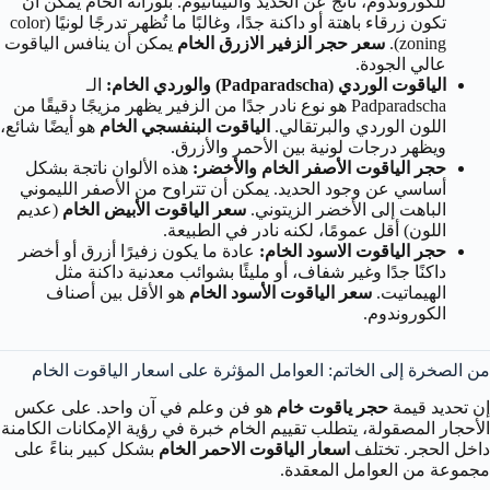
للكوروندوم، ناتج عن الحديد والتيتانيوم. بلوراته الخام يمكن أن
تكون زرقاء باهتة أو داكنة جدًا، وغالبًا ما تُظهر تدرجًا لونيًا (color
zoning).
سعر حجر الزفير الازرق الخام
يمكن أن ينافس الياقوت
عالي الجودة.
الياقوت الوردي (Padparadscha) والوردي الخام:
الـ
Padparadscha هو نوع نادر جدًا من الزفير يظهر مزيجًا دقيقًا من
اللون الوردي والبرتقالي.
الياقوت البنفسجي الخام
هو أيضًا شائع،
ويظهر درجات لونية بين الأحمر والأزرق.
حجر الياقوت الأصفر الخام والأخضر:
هذه الألوان ناتجة بشكل
أساسي عن وجود الحديد. يمكن أن تتراوح من الأصفر الليموني
الباهت إلى الأخضر الزيتوني.
سعر الياقوت الأبيض الخام
(عديم
اللون) أقل عمومًا، لكنه نادر في الطبيعة.
حجر الياقوت الاسود الخام:
عادة ما يكون زفيرًا أزرق أو أخضر
داكنًا جدًا وغير شفاف، أو مليئًا بشوائب معدنية داكنة مثل
الهيماتيت.
سعر الياقوت الأسود الخام
هو الأقل بين أصناف
الكوروندوم.
من الصخرة إلى الخاتم: العوامل المؤثرة على اسعار الياقوت الخام
إن تحديد قيمة
حجر ياقوت خام
هو فن وعلم في آن واحد. على عكس
الأحجار المصقولة، يتطلب تقييم الخام خبرة في رؤية الإمكانات الكامنة
داخل الحجر. تختلف
اسعار الياقوت الاحمر الخام
بشكل كبير بناءً على
مجموعة من العوامل المعقدة.