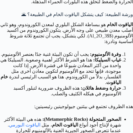
الحرارة والضغط لتخلق هذه البلورات الحمراء المذهلة.
ورشة الطبيعة: كيف يتشكل الياقوت الخام في الطبيعة؟ 🌋
الياقوت الخام
هو ببساطة الشكل البلوري لمعدن الكوروندوم، وهو ثاني
أصلب معدن طبيعي على وجه الأرض. يتكون الكوروندوم من أكسيد
الألومنيوم ($Al_2O_3$). لكي يتشكل، يجب أن تجتمع ثلاثة شروط
أساسية ونادرة:
وفرة الألومنيوم:
يجب أن تكون البيئة غنية جدًا بعنصر الألومنيوم.
غياب السيليكا:
هذا هو الشرط الأكثر أهمية وصعوبة. السيليكا هي
واحدة من أكثر المعادن شيوعًا في قشرة الأرض. إذا كانت
موجودة، فإنها تتحد مع الألومنيوم لتكوين معادن أخرى مثل
الفلسبار، بدلاً من الكوروندوم. هذا هو السبب الرئيسي لندرة
خام
الياقوت
.
حرارة وضغط هائلان:
هذه الظروف ضرورية لتبلور أكسيد
الألومنيوم في هيكله الكثيف والصلب.
هذه الظروف تجتمع في بيئتين جيولوجيتين رئيسيتين:
الصخور المتحولة (Metamorphic Rocks):
هذه هي البيئة الأكثر
شهرة لإنتاج أجود أنواع
الياقوت الخام
، مثل
الياقوت البورمي
.
عندما تتعرض الصخور الجيرية الغنية بالألومنيوم للحرارة