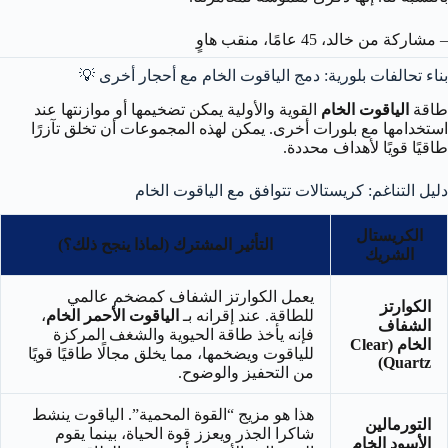
– مشاركة من خالد، 45 عامًا، منقب هاوٍ
بناء تحالفات بلورية: دمج الياقوت الخام مع أحجار أخرى 💡
طاقة
الياقوت الخام
القوية والأولية يمكن تضخيمها أو موازنتها عند
استخدامها مع بلورات أخرى. يمكن لهذه المجموعات أن تخلق تآزرًا
طاقيًا قويًا لأهداف محددة.
دليل التناغم: كريستالات تتوافق مع الياقوت الخام
الكريستال
التأثير المشترك (لماذا ينجح ذلك؟)
الشريك
يعمل الكوارتز الشفاف كمضخم عالمي
الكوارتز
للطاقة. عند إقرانه بـ
الياقوت الأحمر الخام
،
الشفاف
فإنه يأخذ طاقة الحيوية والشغف المركزة
الخام (Clear
للياقوت ويضخمها، مما يخلق مجالًا طاقيًا قويًا
Quartz)
من التحفيز والوضوح.
هذا هو مزيج “القوة المحمية”. الياقوت ينشط
التورمالين
شاكرا الجذر ويعزز قوة الحياة، بينما يقوم
الأسود الخام