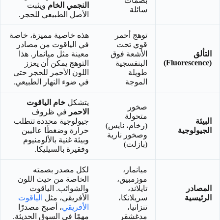
بصمات
النجمي الخام
ويثبت
سائلة
الأصل الطبيعي للحجر.
توهج أحمر
هذه خاصية مميزة، خاصة
قوي تحت
في الياقوت من مصادر
التألق
الأشعة فوق
معينة مثل ميانمار. هذا
(Fluorescence)
البنفسجية
التوهج يمكن أن يعزز
طويلة
اللون الأحمر للحجر حتى
الموجة
في ضوء النهار الطبيعي.
يتشكل
خام الياقوت
صخور
الاحمر
في ظروف
متحولة
البيئة
جيولوجية محددة تتطلب
(رخام، نايس)
الجيولوجية
حرارة وضغطًا عاليين
وصخور نارية
وبيئة غنية بالألومنيوم
(بازلت)
وفقيرة بالسيليكا.
ميانمار،
لكل مصدر بصمته
موزمبيق،
الخاصة من حيث اللون
المصادر
تايلاند،
والشوائب. الياقوت
الرئيسية
سريلانكا،
الأفريقي، مثل
الياقوت
تنزانيا،
الأفريقي
، أصبح مصدرًا
مدغشقر
مهمًا في السوق الحديثة.