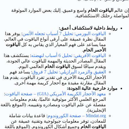
إن عالم
الياقوت الخام
واسع وعميق. إليك بعض الموارد الموثوقة
لمواصلة رحلتك الاستكشافية.
روابط داخلية لاستكشاف أعمق:
الياقوت البورمي: تحليل 7 أسباب تجعله الأثمن
: يوفر هذا
المقال نظرة عميقة على أرقى أنواع الياقوت في العالم،
مما يساعد على فهم المعيار الذي يقاس به كل
الياقوت
الأحمر الخام
.
الياقوت الأفريقي: تحليل 6 أسباب لنهضته
: يستكشف هذا
المقال المصادر الحديثة والمهمة للياقوت عالي الجودة،
ويقدم سياقًا لسوق
الياقوت الخام
العالمي اليوم.
العقيق والزمرد البرازيلي: تحليل 7 فروق
: يساعد فهم
الأحجار الكريمة الأخرى في تقدير تفرد الياقوت. يقدم هذا
المقال مقارنة مفيدة مع أحجار كريمة مهمة أخرى.
موارد خارجية عالية الجودة:
معهد الأحجار الكريمة الأمريكي (GIA) – صفحة الياقوت
:
المرجع العلمي الأكثر موثوقية عالميًا، يقدم معلومات
مفصلة عن علم الياقوت ومصادره وتقييمه. (الموقع باللغة
الإنجليزية).
Mindat.org – صفحة الكوروندوم
: قاعدة بيانات شاملة
للمعادن، توفر معلومات جيولوجية وتقنية عميقة عن
الياقوت الخام
وجميع أشكال الكوروندوم. (الموقع باللغة