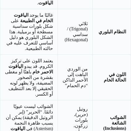
الياقوت
.
غالبًا ما يوجد
الياقوت
الخام في الطبيعة
على
ثلاثي
شكل بلورات سداسية
(Trigonal) /
النظام البلوري
مسطحة أو برميلية. هذا
سداسي
الشكل البلوري هو دليل
(Hexagonal)
أساسي للتعرف عليه في
حالته الطبيعية.
يعتمد اللون على تركيز
الكروم. قد يبدو
الياقوت
من الوردي
الاحمر خام
باهتًا أو مغطى
اللون في
الباهت إلى
بقشرة من الصخور
الحالة الخام
الأحمر الداكن
المضيفة، ولا يظهر لونه
“دم الحمام”
الحقيقي إلا بعد التنظيف
أو الكسر.
الشوائب ليست عيوبًا
روتيل
دائمًا. “الحرير” (إبر
(حرير)،
الشوائب
الروتيل الدقيقة) يمكن أن
بلورات
الشائعة
يسبب ظاهرة النجمة
زركون،
(Inclusions)
(Asterism) في
الياقوت