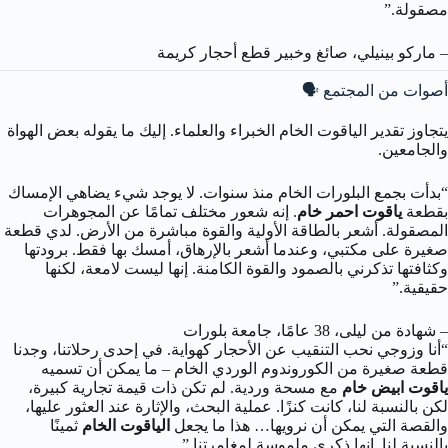
مصقولة.”
– ماركو بينيلي، صائغ وخبير قطع أحجار كريمة
أصوات من المجتمع 🗣️
يتجاوز تقدير الياقوت الخام الخبراء والعلماء. إليك ما يقوله بعض الهواة
والجامعين.
“بدأت بجمع البلورات الخام منذ سنوات. لا يوجد شيء يضاهي الإمساك
بقطعة
ياقوت احمر خام
. إنه شعور مختلف تمامًا عن المجوهرات
المصقولة. أشعر بالطاقة الأولية والقوة مباشرة من الأرض. لدي قطعة
صغيرة على مكتبي، وعندما أشعر بالإرهاق، أمسك بها فقط. برودتها
وكثافتها تذكرني بالصمود والقوة الكامنة. إنها ليست لامعة، لكنها
حقيقية.”
– شهادة من ليلى، 38 عامًا، جامعة بلورات
“أنا وزوجي نحب التنقيب عن الأحجار كهواية. في إحدى رحلاتنا، وجدنا
قطعة صغيرة من الكوروندوم الوردي الخام – ما يمكن أن تسميه
ياقوت ابيض خام
مع مسحة وردية. لم تكن ذات قيمة تجارية كبيرة،
لكن بالنسبة لنا، كانت كنزًا. عملية البحث، والإثارة عند العثور عليها،
والقصة التي يمكن أن نرويها… هذا ما يجعل
الياقوت الخام
ثمينًا
بالنسبة لنا. إنها ذكرى ملموسة لمغامرتنا.”