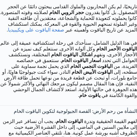
تاريخيًا، لم يكن المحاربون والملوك القدامى يبحثون دائمًا عن الحجر
المصقول. بل كانوا يقدرون
حجر الروبي الخام
لصلابته وقوته المتصورة.
كانوا يحملونه كتعويذة للحماية والشجاعة، معتقدين أن طاقته النقية
وغير الملوثة تمنحهم الحيوية والقوة في المعركة. يمكنك استكشاف
المزيد عن تاريخ الياقوت وأهميته عبر
صفحة الياقوت على ويكيبيديا
.
في هذا الدليل الشامل، سنأخذك في رحلة استكشافية عميقة إلى عالم
الياقوت الأحمر الخام
وكل ألوانه الأخرى. سنتعلم كيف نميزه عن
الأحجار الأخرى، ونفهم
اشكال الياقوت الخام
المختلفة، ونستكشف
العوامل التي تحدد
اسعار الياقوت الخام
. سنتعمق في خصائصه
الفريدة، من
الياقوت النجمي الخام
الذي يحمل نجمة سماوية على
سطحه، إلى
الياقوت الأبيض الخام
النادر. سواء كنت جيولوجيًا هاويًا، أو
جامع بلورات، أو تبحث عن قطعة فريدة من نوعها تحمل طاقة الأرض
النقية، فإن هذا المقال مصمم ليكون مرجعك النهائي والأكثر شمولاً عن
هذه الجوهرة في حالتها الأولية. استعد لاكتشاف الجمال الوحشي
والقوة الكامنة في
ياقوت خام
.
النشأة من رحم الأرض: القصة الجيولوجية لتكوين الياقوت الخام
لفهم القيمة الحقيقية وندرة
الياقوت الخام
، يجب أن نسافر عبر الزمن
إلى ملايين السنين في الماضي، إلى داخل القشرة الأرضية حيث
الظروف أشبه بورشة عمل كونية. هنا، تلتقي العناصر الكيميائية مع