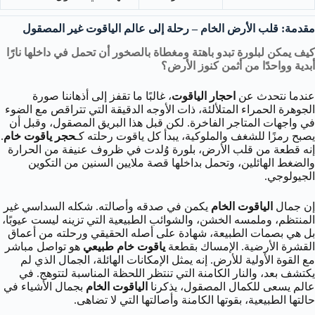
مقدمة: قلب الأرض الخام – رحلة إلى عالم الياقوت غير المصقول
كيف يمكن لبلورة تبدو باهتة ومغطاة بالصخور أن تحمل في داخلها نارًا
أبدية وواحدًا من أثمن كنوز الأرض؟
عندما نتحدث عن
احجار الياقوت
، غالبًا ما تقفز إلى أذهاننا صورة
الجوهرة الحمراء المتلألئة، ذات الأوجه الدقيقة التي تتراقص مع الضوء
في واجهات المتاجر الفاخرة. لكن قبل هذا البريق المصقول، وقبل أن
يصبح رمزًا للشغف والملوكية، يبدأ كل ياقوت رحلته كـ
حجر ياقوت خام
.
إنه قطعة من قلب الأرض، بلورة وُلدت في ظروف عنيفة من الحرارة
والضغط الهائلين، وتحمل بداخلها قصة ملايين السنين من التكوين
الجيولوجي.
إن جمال
الياقوت الخام
يكمن في صدقه وأصالته. شكله السداسي غير
المنتظم، وملمسه الخشن، والشوائب الطبيعية التي تزينه ليست عيوبًا،
بل هي بصمات الطبيعة، شهادة على أصله الحقيقي ورحلته من أعماق
القشرة الأرضية. الإمساك بقطعة
ياقوت خام طبيعي
هو تواصل مباشر
مع القوة الأولية للأرض. إنه يمثل الإمكانات الهائلة، الجمال الذي لم
يكتشف بعد، والنار الكامنة التي تنتظر اللحظة المناسبة لتتوهج. في
عالم يسعى للكمال المصقول، يذكرنا
الياقوت الخام
بجمال الأشياء في
حالتها الطبيعية، بقوتها الكامنة وأصالتها التي لا تضاهى.