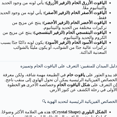
الياقوت الأزرق الخام (الزفير الأزرق):
يأتي لونه من وجود الحديد
والتيتانيوم معًا.
الياقوت الأصفر الخام (الزفير الأصفر):
يأتي لونه من وجود الحديد
فقط.
الياقوت الأخضر الخام (الزفير الأخضر):
ينتج عن مزيج من
تركيزات مختلفة من الحديد والتيتانيوم.
الياقوت البنفسجي الخام (الزفير البنفسجي):
ينتج عن مزيج من
الكروم والحديد والتيتانيوم.
الياقوت الأسود الخام (الزفير الأسود):
يكون لونه داكنًا جدًا بسبب
تركيزات عالية جدًا من الشوائب، أو يكون مليئًا بالشوائب
المعدنية الداكنة.
دليل الميدان للمنقبين: التعرف على الياقوت الخام وتمييزه
قد يبدو العثور على
ياقوت خام
في الطبيعة مهمة شاقة، ولكن معرفة
الخصائص الفيزيائية الرئيسية يمكن أن تحول الهاوي إلى منقب ناجح.
إن التعرف على
شكل الياقوت الخام
وخصائصه الأخرى هو الخطوة
الأولى في رحلة الكشف عن كنوز الأرض.
الخصائص الفيزيائية الرئيسية لتحديد الهوية 🔍
الشكل البلوري (Crystal Shape):
هذه هي العلامة الأكثر وضوحًا.
كما ذكرنا، ينتمي الياقوت إلى النظام البلوري الثلاثي، مما يعني