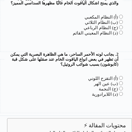
والذي يمنح
اشكال الياقوت الخام
غالبًا مظهرها السداسي المميز؟
(أ) النظام المكعبي
(ب) النظام الثلاثي
(ج) النظام الرباعي
(د) النظام المعيني القائم
2. بجانب لونه الأحمر الساحر، ما هي الظاهرة البصرية التي يمكن
أن تظهر في بعض
انواع الياقوت الخام
عند صقلها على شكل قبة
(كابوشون) بسبب شوائب الروتيل؟
(أ) التقزح اللوني
(ب) عين الهر
(ج) النجمة
(د) اللابرادورية
محتويات المقالة ⚡