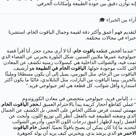
إنه توازن دقيق بين جودة الطبيعة وإمكانات الحرفي.
آراء من الخبراء 🎓
لتقديم فهم أعمق وأكثر دقة لقيمة وجمال الياقوت الخام، استشرنا
خبراء في مجالات مختلفة.
“عندما أفحص قطعة
ياقوت خام
، أنا لا أرى مجرد حجر. أنا أقرأ قصة
جيولوجية عمرها ملايين السنين. شكل البلورة يخبرني عن الفضاء الذي
نمت فيه، والشوائب الداخلية هي كبسولات زمنية تكشف عن المعادن
التي كانت موجودة حولها.
الياقوت الخام في الطبيعة
هو أرشيف.
الياقوت من الرخام، مثل البورمي، يميل إلى أن يكون مسطحًا ومليئًا
بالحرير، بينما الياقوت من البازلت، مثل التايلاندي، غالبًا ما يكون أكثر
استدارة وأقل شوائب. كل قطعة هي لغز جيولوجي فريد.”
– د. إلياس فريد، جيولوجي متخصص في معادن الكوروندوم
“عملي كقاطع أحجار كريمة يبدأ بالاحترام العميق لـ
حجر الياقوت الخام
.
مهمتي ليست فرض شكلي الخاص على الحجر، بل الكشف عن الجمال
الذي وضعته الطبيعة فيه بالفعل. أنظر إلى توزيع اللون، وأبحث عن
أفضل زاوية لإظهار أعمق درجات اللون الأحمر، وأدرس الشوائب
لتحديد ما إذا كان يمكن أن يصبح ياقوتًا نجميًا. أفضل
خام الياقوت
الاحمر
هو الذي يرشد يدي، ويخبرني كيف يريد أن يولد كجوهرة