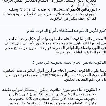
مخبرية، لكن الإسبنيل يتبلور في النظام المكعبي (ثماني الأوجه)
بدلاً من السداسي.
التورمالين الأحمر (Rubellite):
له صلابة أقل (7-7.5) وشكله
البلوري مختلف (أعمدة ثلاثية طويلة مع خطوط رأسية واضحة).
كما أنه أخف بكثير من الياقوت.
كنوز الأرض المتنوعة: استكشاف أنواع الياقوت الخام
لا يقتصر عالم
الياقوت الخام
على لون واحد أو شكل واحد. الطبيعة،
في إبداعها اللامتناهي، تنتج مجموعة مذهلة من الأصناف التي تختلف
في اللون والنقاء والظواهر البصرية. فهم هذه الأنواع هو مفتاح تقدير
الثروة الحقيقية لعائلة الكوروندوم.
الياقوت النجمي الخام: نجمة محبوسة في حجر 🌟
ربما يكون
الياقوت النجمي الخام
هو أروع أنواع الياقوت. هذه الظاهرة
الساحرة، المعروفة باسم النجمة (Asterism)، ليست ناتجة عن سحر،
بل عن علم المعادن الدقيق.
التكوين:
أثناء نمو بلورة الياقوت، يمكن أن تتشكل شوائب دقيقة
جدًا من معدن الروتيل (ثاني أكسيد التيتانيوم) على شكل إبر
مجهرية. تترتب هذه الإبر بشكل طبيعي في ثلاث مجموعات
متوازية، تتقاطع مع بعضها بزاوية 120 درجة، متبعةً المحاور