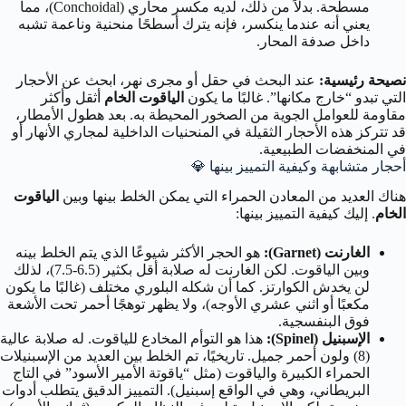
مسطحة. بدلاً من ذلك، لديه مكسر محاري (Conchoidal)، مما
يعني أنه عندما ينكسر، فإنه يترك أسطحًا منحنية وناعمة تشبه
داخل صدفة المحار.
نصيحة رئيسية:
عند البحث في حقل أو مجرى نهر، ابحث عن الأحجار
التي تبدو “خارج مكانها”. غالبًا ما يكون
الياقوت الخام
أثقل وأكثر
مقاومة للعوامل الجوية من الصخور المحيطة به. بعد هطول الأمطار،
قد تتركز هذه الأحجار الثقيلة في المنحنيات الداخلية لمجاري الأنهار أو
في المنخفضات الطبيعية.
أحجار متشابهة وكيفية التمييز بينها 💎
هناك العديد من المعادن الحمراء التي يمكن الخلط بينها وبين
الياقوت
الخام
. إليك كيفية التمييز بينها:
الغارنت (Garnet):
هو الحجر الأكثر شيوعًا الذي يتم الخلط بينه
وبين الياقوت. لكن الغارنت له صلابة أقل بكثير (6.5-7.5)، لذلك
لن يخدش الكوارتز. كما أن شكله البلوري مختلف (غالبًا ما يكون
مكعبًا أو اثني عشري الأوجه)، ولا يظهر توهجًا أحمر تحت الأشعة
فوق البنفسجية.
الإسبنيل (Spinel):
هذا هو التوأم المخادع للياقوت. له صلابة عالية
(8) ولون أحمر جميل. تاريخيًا، تم الخلط بين العديد من الإسبنيلات
الحمراء الكبيرة والياقوت (مثل “ياقوتة الأمير الأسود” في التاج
البريطاني، وهي في الواقع إسبنيل). التمييز الدقيق يتطلب أدوات