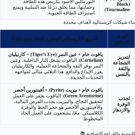
التورمالين الأسود بتأريض هذه الطاقة
(Black
وحمايتها، مما يخلق درعًا ضد السلبية ويمنع
Tourmaline)
استنزاف الطاقة الحيوية.
بناء شبكات كريستالية لأهداف محددة
الهدف
المزيج الكريستالي المقترح (لماذا ينجح ذلك؟)
المنشود
ياقوت خام + عين النمر (Tiger’s Eye) + كارنيليان
لتعزيز
(Carnelian)
. الياقوت يشعل النار الداخلية، وعين
الشجاعة
النمر يوفر الثقة والشجاعة العملية، والكارنيليان
والثقة
يعزز الإبداع والدافع. هذا الثلاثي مثالي لمواجهة
بالنفس
التحديات الجديدة.
ياقوت خام + بيريت (Pyrite) + أفينتورين أخضر
(Green Aventurine)
. الياقوت يحفز على العمل
لجذب
لتحقيق النجاح، والبيريت يجذب الفرص المالية،
الوفرة
والأفينتورين الأخضر هو حجر الحظ والوفرة
والازدهار
الكلاسيكي. معًا، يشجعون على العمل الجاد
المحظوظ.
للتوسع والقراءة الإضافية 📚