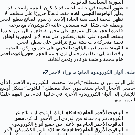
البلورية السداسية للياقوت.
ظهور النجمة:
في حالته الخام، قد لا تكون النجمة واضحة. قد
يظهر
الياقوت النجمي الخام
فقط لمعانًا حريريًا على سطحه. لا
تظهر النجمة السداسية الحادة إلا بعد أن يقوم الصائغ بقطع الحجر
وصقله على شكل قبة مستديرة عالية (كابوشون)، مع توجيه
قاعدة الحجر بشكل عمودي على محور تقاطع إبر الروتيل. عندما
يسقط الضوء على القبة، ينعكس على هذه الإبر المجهرية ليخلق
نجمة متحركة ذات ستة أذرع تتراقص على سطح الحجر.
القيمة:
تعتمد قيمة
الياقوت النجمي
على حدة ومركزية النجمة،
بالإضافة إلى شفافية وجمال لون جسم الحجر.
حجر ياقوت احمر
خام
بنجمة واضحة هو نادر وثمين للغاية.
طيف ألوان الكوروندوم الخام: ما وراء الأحمر 🌈
على الرغم من أن مصطلح “ياقوت” مخصص للكوروندوم الأحمر، إلا أن
جامعي الأحجار الخام يستخدمون أحيانًا مصطلح “الياقوت” بشكل أوسع
للإشارة إلى ألوان الكوروندوم الأخرى في حالتها الخام. من المهم علميًا
التمييز بينها:
الياقوت الأحمر الخام (Ruby):
الملك المتوج، لونه ناتج عن
الكروم. تتراوح شدته من الوردي إلى الأحمر الداكن.
سعر
الياقوت الاحمر الخام
هو الأعلى بين جميع أنواع الكوروندوم.
الياقوت الأزرق الخام (Blue Sapphire):
اللون الكلاسيكي الآخر