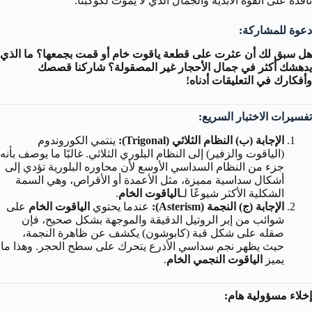
نافذة على القوة الأبدية والجمال الذي لا يموت لكوكبنا.
دعوة للمشاركة:
هل سبق لك أن عثرت على قطعة ياقوت خام أو قمت بجمعها؟ ما الذي
يدهشك أكثر في جمال الأحجار غير المصقولة؟ شاركنا قصصك
وأفكارك في التعليقات أدناه!
تفسيرات الاختبار السريع:
الإجابة (ب) النظام الثلاثي (Trigonal):
ينتمي الكوروندوم
(الياقوت والزفير) إلى النظام البلوري الثلاثي. غالبًا ما يوصف بأنه
جزء من النظام السداسي الأوسع لأن محاوره البلورية تؤدي إلى
أشكال سداسية مميزة، مثل الأعمدة أو الأقراص، وهي السمة
الشكلية الأكثر شيوعًا لـ
الياقوت الخام
.
الإجابة (ج) النجمة (Asterism):
عندما يحتوي
الياقوت الخام
على
شوائب من إبر الروتيل الدقيقة والموجهة بشكل صحيح، فإن
صقله على شكل قبة (كابوشون) يكشف عن ظاهرة النجمة،
حيث يظهر نجم سداسي الأذرع يتحرك على سطح الحجر. وهذا ما
يميز
الياقوت النجمي الخام
.
إخلاء مسؤولية هام: