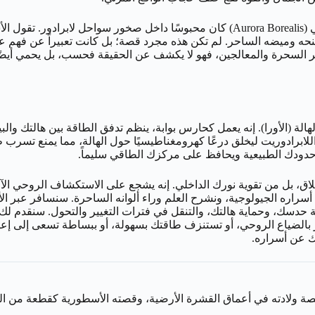
وفقًا لأساطير شعوب الإسكيمو (Inuit) في كندا، يُعتقد أن الشفق القطبي (Aurora Borealis
حه وميضه الساحر. لم تكن هذه مجرد قصة؛ بل كانت تعبيراً عن فهم عم
ه حجر السحرة والمعالجين، فهو لا يكشف عن الحقيقة فحسب، بل يحمي أ
لة (الأورا). إنه يعمل كحارس بوابة، ينظم تدفق الطاقة بين هالتك والبي
للابرادوريت ليخلق درعًا كهرومغناطيسيًا حول الهالة، مما يمنع تسر
حدودك الطبيعية ويحافظ على مركزك الطاقي سليماً.
الانغلاق، بل من تقوية نورك الداخلي. إنه يشجع على الاستكشاف الروح
راره الجيولوجية، ونشرح العلم وراء ألوانه الساحرة. سنسافر عبر ا
حدسك، وحماية هالتك، والتنقل في فترات التغيير والتحول. سنقدم لك ط
الضياع الروحي، أو تستنزف طاقتك بسهولة، أو ببساطة تسعى إلى إعاد
ك عن أسراره.
قصة ولادته في أعماق القشرة الأرضية، وقصته الأسطورية كقطعة من 