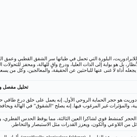
جر اللابرادوريت، البلورة التي تحمل في طياتها سر الشفق القطبي وعمق ا
ر، بل هو بوابة إلى الذات العليا، ودرع واقٍ للهالة، ومحفز للتحولات ا
ا يجعله أداة لا غنى عنها للباحثين عن الحقيقة، والمعالجين، وكل من 
تحليل مفصل و
رادوريت هو حجر الحماية الروحي الأول. إنه يعمل على خلق درع طاقي ح
ة، والمؤثرات غير المرغوب فيها. إنه يصلح “الشقوق” في الهالة ويحافظ
الحجر كمنشط قوي لشاكرا العين الثالثة، مما يوقظ الحدس الفطري، وي
ل من اللاوعي والكون، ويعزز القدرات مثل الاستبصار والتخاطر.