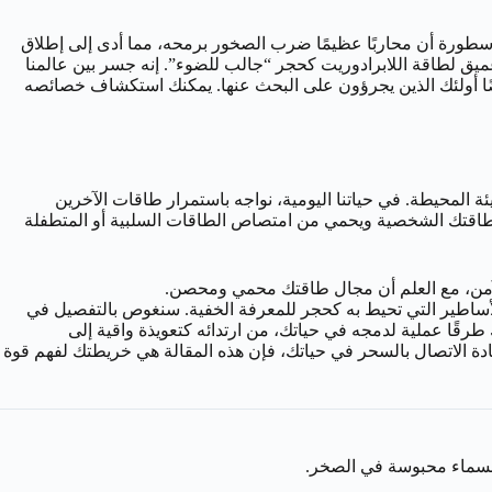
) كان محبوسًا داخل صخور سواحل لابرادور. تقول الأسطورة أن محاربًا عظيمًا ضرب الصخور برمحه، مما أدى إلى إطلاق
يق لطاقة اللابرادوريت كحجر “جالب للضوء”. إنه جسر بين عالمنا
يضًا أولئك الذين يجرؤون على البحث عنها. يمكنك استكشاف خصائصه
ئة المحيطة. في حياتنا اليومية، نواجه باستمرار طاقات الآخرين
ب طاقتك الشخصية ويحمي من امتصاص الطاقات السلبية أو المتطفلة
ي الآمن، مع العلم أن مجال طاقتك محمي ومحصن.
لأساطير التي تحيط به كحجر للمعرفة الخفية. سنغوص بالتفصيل في
رقًا عملية لدمجه في حياتك، من ارتدائه كتعويذة واقية إلى
ة الاتصال بالسحر في حياتك، فإن هذه المقالة هي خريطتك لفهم قوة
السماء محبوسة في الصخر.