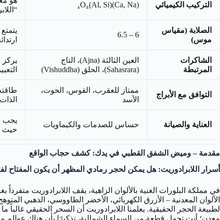
التركيب الكيميائي
(Ca, Na)(Al, Si)₄O₈
“اللا
الصلابة (مقياس
يتمتع
6 – 6.5
موس)
ارتدا
الشاكرات
العين الثالثة (Ajna)، التاج
يركز ب
المرتبطة
(Sahasrara)، الحلق (Vishuddha)
التعبي
ممتاز للعقرب، القوس، الحوت،
طاقته
التوافق مع الأبراج
الأسد
الذات 
يجب ح
العناية والصيانة
حساس للصدمات والكيماويات
حيث ي
مقدمة – وميض الشفق القطبي في يدك: كشف حجاب الواقع
أسرار اللابرادوريت: هل يمكن لحجر رمادي المظهر أن يكون المفتاح لف
في مملكة البلورات الغنية بالألوان الزاهية، يقف اللابرادوريت متفرد
الألوان المعدنية – الأزرق الكهربائي، الأخضر الطاووسي، الذهبي الم
لطبيعة الحجر الحقيقية. يعلمنا اللابرادوريت أن السحر الحقيقي غالبا
معدن؛ أنت تحمل قطعة من السماء الشمالية، تذكيرًا بأن هناك عوالم م