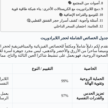
أصوات من المجتمع 🗣️
دمج اللابرادوريت مع الكريستالات الأخرى: بناء شبكة طاقية قوية
للتوسع والقراءة الإضافية 📚
أسئلة وأجوبة: كشف أسرار حجر الشفق القطبي 🤔
الخاتمة: احتضان السحر الداخلي
جدول الخصائص الشاملة لحجر اللابرادوريت
نقدم لكم دليلاً شاملاً ومكثفاً للخصائص الفيزيائية والميتافيزيقية لح
وميضاً ساحراً من الأزرق والأخضر والذهبي، ليس مجرد جوهرة آسرة للأنظا
الصحوة الروحية، فهو يعمل على تنشيط شاكرا العين الثالثة والتاج، مم
الخاصية
التقييم / النوع
الحماية الروحية
اللاب
99%
وتقوية الهالة
النفسي
تعزيز الحدس
يعمل 
97%
والقدرات النفسية
الرسائ