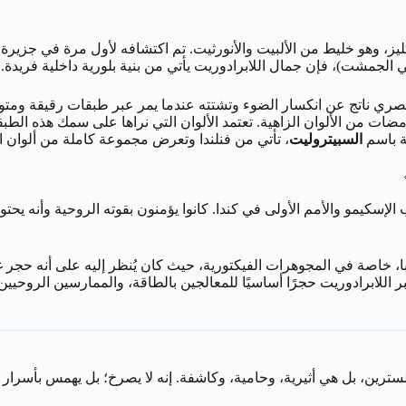
ي الجمشت)، فإن جمال اللابرادوريت يأتي من بنية بلورية داخلية فريدة.
ر بصري ناتج عن انكسار الضوء وتشتته عندما يمر عبر طبقات رقيقة ومت
مضات من الألوان الزاهية. تعتمد الألوان التي نراها على سمك هذه الطب
ة باسم
السبيتروليت
، تأتي من فنلندا وتعرض مجموعة كاملة من ألوان ال
لإسكيمو والأمم الأولى في كندا. كانوا يؤمنون بقوته الروحية وأنه يح
با، خاصة في المجوهرات الفيكتورية، حيث كان يُنظر إليه على أنه حجر 
يُعتبر اللابرادوريت حجرًا أساسيًا للمعالجين بالطاقة، والممارسين ال
سترين، بل هي أثيرية، وحامية، وكاشفة. إنه لا يصرخ؛ بل يهمس بأسرار ا