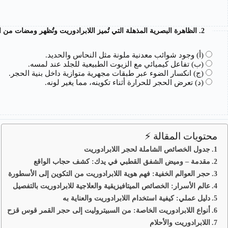
2. الظاهرة البصرية المذهلة التي تُميز اللابرادوريت وتُظهر ومضات من الألوان تُسمى “اللابرادوريسينس” . هذه الظاهرة ناتجة عن…؟
(أ) وجود شوائب معدنية ملونة مثل النحاس والحديد.
(ب) تفاعل كيميائي مع الزيوت الطبيعية للجلد عند لمسه.
(ج) انكسار الضوء عبر طبقات مجهرية متوازية داخل بنية الحجر.
(د) تعرض الحجر للحرارة أثناء تكوينه، مما يغير لونه.
محتويات المقالة ⚡
جدول الخصائص الشاملة لحجر اللابرادوريت
مقدمة – وميض الشفق القطبي في يدك: كشف حجاب الواقع
حجر العوالم الخفية: فهم هوية اللابرادوريت من التكوين إلى الأسطورة
عالم الأسرار: الخصائص الميتافيزيقية والعلاجية للابرادوريت بالتفصيل
دليل عملي: كيفية استخدام اللابرادوريت والعناية به
أنواع اللابرادوريت الخاصة: من السبيتروليت إلى حجر القمر قوس قزح
اللابرادوريت والأحلام