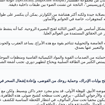
هو معدن من مجموعة الف
برادوريسينس”، الناتجة عن تشتت الضوء بين طبقات داخلية دقيقة.
 بصلابة جيدة ولكنه أكثر هشاشة من الكوارتز. يمكن أن ينكسر على طول
ئه كمجوهرات، خاصة في الخواتم والأساور.
شكل أساسي على العين الثالثة لفتح البصيرة الروحية. كما أنه ينشط ش
ر عن الحقائق المستمدة من العوالم العليا.
 الغامضة والتحويلية تتناغم بقوة مع هذه الأبراج. يساعد العقرب وا
والتعبير عنها بصدق.
مايته من الصدمات القوية والمواد الكيميائية القاسية ومنظفات الموج
متص الكثير من الطاقة السلبية ويحتاج لتطهير دوري. تجنب أشعة الش
تح بوابات الإدراك، وحماية روحك من الفوضى، وإعادة إشعال السحر في
اً بغموضه الأنيق. للوهلة الأولى، قد يبدو مجرد حجر داكن وبسيط. ولك
توهج، والأرجواني الملكي – يرقص تحت سطحه كشبح ضوئي. هذه الظاهرة، 
ً ما يكون مخفياً تحت ستار المألوف، في انتظار اللحظة المناسبة للكش
ن الجمال والقوة تقع خلف حجاب الواقع المرئي.