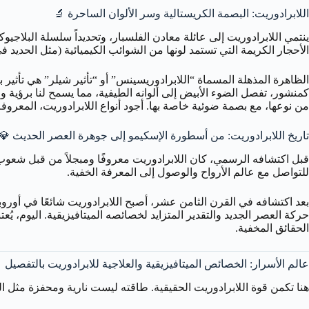
اللابرادوريت: البصمة الكريستالية وسر الألوان الساحرة 🔬
الأحجار الكريمة التي تستمد لونها من الشوائب الكيميائية (مثل الحديد ف
الظاهرة المذهلة المسماة “اللابرادوريسينس” أو “تأثير شيلر” هي تأثي
كمنشور، تفصل الضوء الأبيض إلى ألوانه الطيفية، مما يسمح لنا برؤية و
من نوعها، مع بصمة ضوئية خاصة بها. أجود أنواع اللابرادوريت، المعروف
تاريخ اللابرادوريت: من أسطورة الإسكيمو إلى جوهرة العصر الحديث 💎
قبل اكتشافه الرسمي، كان اللابرادوريت معروفًا ومبجلاً من قبل شعوب ا
للتواصل مع عالم الأرواح والوصول إلى المعرفة الخفية.
بعد اكتشافه في القرن الثامن عشر، أصبح اللابرادوريت شائعًا في أورو
حركة العصر الجديد والتقدير المتزايد لخصائصه الميتافيزيقية. اليوم، 
الحقائق المخفية.
عالم الأسرار: الخصائص الميتافيزيقية والعلاجية للابرادوريت بالتفصيل
هنا تكمن قوة اللابرادوريت الحقيقية. طاقته ليست نارية ومحفزة مثل ال