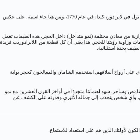
ينتمي اللابرادوريت إلى عائلة معادن الفلسبار، وتحديداً سلسلة البلاجيوكليز، وهو خليط من الألبيت والأنورثيت. تم اكتشافه لأول مرة في جزيرة بول في لابرادور، كندا، في عام 1770، ومن هنا جاء اسمه. على عكس
وازية من معادن مختلفة (نمو متداخل) داخل الحجر. هذه الطبقات تعمل
قات وزاوية رؤيتنا للحجر. هذا يعني أن كل قطعة من اللابرادوريت فريدة
طيف بحدة استثنائية.
توي على أرواح أسلافهم. استخدمه الشامان والمعالجون كحجر بوابة
غامض وساحر. شهد اهتمامًا متجددًا في أواخر القرن العشرين مع نمو
روحيين، وأي شخص ينجذب إلى جماله الأثيري وقدرته على الكشف عن
لكون لأولئك الذين هم على استعداد للاستماع.