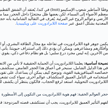
معظم الأضواء إلى السماء، لكن بعضها ظل محتجزًا داخل الحجر، مما من
الأرضي وعوالم الروح غير المرئية. يُعرف في التقاليد الشامانية بأن
المعدنية بشكل أعمق عبر
صفحة اللابرادوريت على ويكيبيديا
.
يكمن جوهر قوة اللابرادوريت في تفاعله مع مجال الطاقة البشري، أو الها
وأفكارهم ومشاعرهم، ويمكن أن يؤدي ذلك إلى استنزاف حيويتنا. يأتي ا
من الآخرين. إنه ليس مجرد درع سلبي؛ بل هو نظام دفاعي ذكي، يقوي 
نصيحة أساسية:
يعلمنا اللابرادوريت أن الحماية الحقيقية لا تأتي من 
في هذا الدليل الشامل، سنبحر في أعماق هذا الحجر الغامض. سنكشف أس
خصائصه الميتافيزيقية القوية، ونوضح كيف يمكن أن يساعدك على تقوية 
استخدامه في التأمل العميق لاستكشاف عوالم أخرى. سواء كنت تشعر ب
اللابرادوريت التحويلية. استعد لرفع الحجاب، فالكون ينتظر أن يكشف ل
حجر العوالم الخفية: فهم هوية اللابرادوريت من التكوين إلى الأسطورة
لفهم التأثير العميق للابرادوريت، يجب أن نستكشف قصته المزدوجة: 