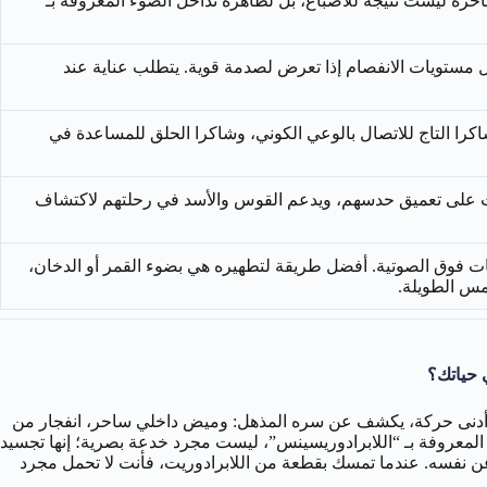
لسبار (specifically, plagioclase feldspar). ألوانه الساحرة ليست نتيجة للأصباغ، بل لظاهرة تداخل الضوء المعروفة بـ
 مستويات الانفصام إذا تعرض لصدمة قوية. يتطلب عناية عند
اكرا التاج للاتصال بالوعي الكوني، وشاكرا الحلق للمساعدة في
لحوت على تعميق حدسهم، ويدعم القوس والأسد في رحلتهم لاكتشاف
ات فوق الصوتية. أفضل طريقة لتطهيره هي بضوء القمر أو الدخان،
مس الطويلة.
 حياتك؟
ن مع أدنى حركة، يكشف عن سره المذهل: وميض داخلي ساحر، انفجار من
المعروفة بـ “اللابرادوريسينس”، ليست مجرد خدعة بصرية؛ إنها تجسيد
ف عن نفسه. عندما تمسك بقطعة من اللابرادوريت، فأنت لا تحمل مجرد