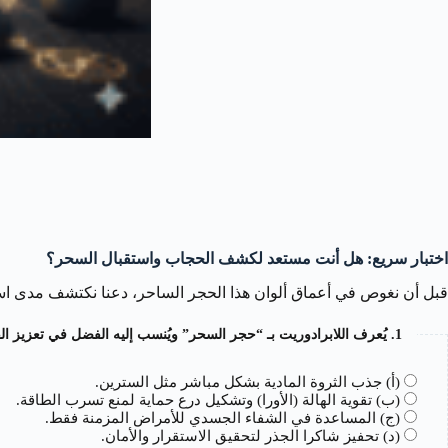
اختبار سريع: هل أنت مستعد لكشف الحجاب واستقبال السحر؟
قبل أن نغوص في أعماق ألوان هذا الحجر الساحر، دعنا نكتشف مدى استعد
1. يُعرف اللابرادوريت بـ “حجر السحر” ويُنسب إليه الفضل في تعزيز القدرات الروحية. يُعتقد أن السبب الرئيسي لذلك هو قدرته على…؟
(أ) جذب الثروة المادية بشكل مباشر مثل السترين.
(ب) تقوية الهالة (الأورا) وتشكيل درع حماية لمنع تسرب الطاقة.
(ج) المساعدة في الشفاء الجسدي للأمراض المزمنة فقط.
(د) تحفيز شاكرا الجذر لتحقيق الاستقرار والأمان.