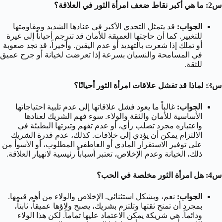
س2: ما هي أكبر نقاط ضعف امرأة الثور في العلاقة؟
الجواب:
قد يتمثل التحدي الأكبر في عنادها الشديد ومقاومتها
للتغيير. كما أن حاجتها العميقة للأمان قد تترجم أحياناً إلى غيرة
أو تملك إذا شعرت بالتهديد أو عدم اليقين. وأخيراً، قد تجد صعوبة
في المسامحة والنسيان بسرعة إذا تعرضت لخيانة أو جرح عميق
للثقة.
س3: لماذا قد تفشل علاقات امرأة الثور أحيانًا؟
الجواب:
غالباً ما يعود فشل علاقاتها إلى عدم تلبية احتياجاتها
الأساسية للأمان والثقة والولاء. سوء فهم الشريك لعنادها
واعتباره مجرد تصلب رأي، أو عدم تفهم وتيرتها البطيئة في
الالتزام يمكن أن يؤدي إلى خلافات. كذلك، عدم قدرة الشريك
على توفير الاستقرار المادي أو العاطفي المطلوب، أو الأسوأ من
ذلك، الخيانة وعدم الإخلاص، تعتبر أسباباً رئيسية لانهيار العلاقة.
س4: هل امرأة الثور مخلصة في الحب؟
الجواب:
نعم، وبشكل استثنائي. الإخلاص والولاء من أهم قيمها.
بمجرد أن تمنح ثقتها وتلتزم بشريك، يصبح ولاؤها عميقاً، ثابتاً،
ودائماً. هي شريكة يمكن الاعتماد عليها تماماً. لكن هذا الولاء