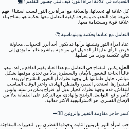
التحديات في علاقة امرأة الثور: كيف تبني جسور التفاهم؟ 🌉
كل علاقة لها تحدياتها، والعلاقة مع امرأة برج الثور ليست استثناءً. فهم
طبيعة هذه التحديات ومعرفة كيفية التعامل معها بحكمة هو مفتاح بناء
علاقة قوية ومستدامة معها.
التعامل مع عنادها بحكمة ودبلوماسية 🤔
عناد امرأة الثور وتشبثها برأيها قد يكون أحد أبرز التحديات. محاولة
فرض الرأي عليها أو الدخول في مواجهة مباشرة غالباً ما يؤدي إلى
نتائج عكسية ويزيد من تصلبها.
الحل:
يكمن المفتاح في التعامل مع هذا العناد بفهم الدافع وراءه، وهو
غالباً الحاجة للشعور بالأمان والسيطرة. بدلاً من تحدي موقفها بشكل
مباشر، حاول طمأنتها بأن وجهة نظرك أو التغيير المقترح لن يهدد
استقرارها. استخدم الصبر، والمنطق الهادئ، واختر الوقت المناسب
للنقاش. قدم وجهة نظرك كخيار بديل أو اقتراح يمكن دراسته، وليس
كأمر واقع. التواصل الواضح والهادئ، مع التركيز على الطمأنة بدلاً من
الإقناع القسري، هو الاستراتيجية الأكثر فعالية.
كسر حاجز مقاومة التغيير والروتين 🚶‍♀️➡️
حب امرأة الثور للروتين الثابت وخوفها الفطري من التغييرات المفاجئة