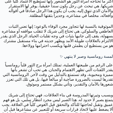
أكثر ما تحتاجه امرأة الثور هو الشعور بأنها تستطيع الاعتماد كلياً على
شريكها. هي تبحث عن رجل يكون سنداً حقيقياً، يوفر لها الاستقرار
والأمان الذي تتوق إليه. يجب أن يكون هذا الرجل صادقاً في أقواله
وأفعاله، مخلصاً في مشاعره، وجديراً بثقتها المطلقة.
الموثوقية بالنسبة لها تتجاوز مجرد الوفاء بالوعود؛ إنها تعني الثبات
العاطفي والسلوكي. هي تحتاج إلى شريك لا تتقلب مواقفه أو مشاعره
بسهولة، يقف إلى جانبها بثبات في وجه تقلبات الحياة. الرجل الذي يقدر
الالتزام بالعلاقات طويلة الأمد ويظهر جديته في بناء مستقبل مشترك
هو من يستطيع أن يطمئن قلبها ويكسب احترامها وولاءها.
لمسة رومانسية وصبر لا ينتهي ✨
على الرغم من طبيعتها العملية، تمتلك امرأة برج الثور قلباً رومانسياً
يقدر اللفتات التي تظهر الاهتمام والحنان. هي تحب أن تشعر بأنها
مميزة ومحبوبة، وقد تستمتع بالتدليل من وقت لآخر. الرومانسية التي
تقدرها ليست بالضرورة صاخبة أو مبالغاً فيها، بل هي تلك التي تعزز
شعورها بالأمان والتقدير، وتأتي بشكل مستمر وموثوق.
وبسبب وتيرتها المدروسة في بناء العلاقات، فهي تحتاج إلى شريك
يتمتع بصبر لا حدود له. هذا الصبر ليس مجرد انتظار سلبي، بل هو فهم
عميق وتقبل لحاجتها للتأكد والتحقق قبل الغوص كلياً في العلاقة. يجب
ألا يضغط عليها لاتخاذ قرارات سريعة أو للتعبير عن مشاعرها قبل أن