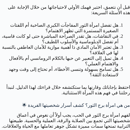
قبل أن نتعمق، اختبر فهمك الأولي لاحتياجاتها من خلال الإجابة على
هذه الأسئلة السريعة:
هل تفضل امرأة الثور المفاجآت الكبرى الصاخبة أم اللفتات
الصغيرة المستمرة التي تظهر الاهتمام؟
في النقاشات، هل تقدر الصراحة المباشرة حتى لو كانت قاسية،
أم تفضل الدبلوماسية والأسلوب اللطيف؟
هل تعتبر الأمان المادي ذا أهمية موازية للأمان العاطفي بالنسبة
لها في العلاقة؟
هل تميل إلى التعبير عن حبها بالكلام الرومانسي أم بالأفعال
والاهتمام العملي؟
هل تسامح بسهولة وتنسى الأخطاء، أم تحتاج إلى وقت وجهد
لاستعادة الثقة؟
احتفظ بإجاباتك وقارنها بما ستكتشفه خلال قراءتك لهذا الدليل. لنبدأ
رحلتنا في فهم هذه المرأة الاستثنائية.
من هي امرأة برج الثور؟ كشف أسرار شخصيتها الفريدة 🌟
لفهم امرأة برج الثور في الحب، يجب أولاً أن نغوص في أعماق
شخصيتها التي تجمع بين الصلابة والرقة، العملية والحسية. طبيعتها
الترابية تمنحها سمات مميزة تشكل جوهر تعاملها مع الحياة والعلاقات.