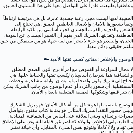
وعاطفياً بطبيعته، قادراً على التواصل معها على هذا المستوى العميق.
الحسية لديها ليست مجرد رغبة جسدية عابرة، بل هي مرتبطة ارتباطاً
وثيقاً بشعورها بالأمان والاتصال العاطفي العميق. هي تحتاج إلى
الشعور بالدفء والقرب الجسدي كجزء أساسي من تأكيد الرابطة
العاطفية وتغذيتها. الشريك الذي يفهم أن التعبير الجسدي عن المودة،
الحنان، والتقدير هو جزء لا يتجزأ من لغة حبها، هو من سيتمكن من خلق
تناغم حقيقي ودائم معها.
الوضوح والإخلاص: مفاتيح كسب ثقتها الأبدية 🔑
لا مجال للمراوغة أو الغموض مع امرأة برج الثور. الصدق المطلق
والشفافية هما شرطان أساسيان لكسب ثقتها والحفاظ عليها. هي
تحتاج إلى شريك يكون واضحاً تماماً بشأن نواياه، مشاعره، وخططه
المستقبلية. أي شعور بالتردد أو عدم الوضوح من جانب الشريك يمكن
أن يثير قلقها وشكوكها العميقة المتعلقة بانعدام الأمان.
الوضوح بالنسبة لها هو شكل من أشكال الأمان؛ فهو يزيل الشكوك
ويبني جسور الثقة. الشريك المثالي هو بمثابة كتاب مفتوح، يتواصل
بصراحة واتساق، ويبني العلاقة على أساس من الشفافية المتبادلة.
وبالطبع، يأتي الإخلاص والولاء كعناصر غير قابلة للتفاوض على الإطلاق.
هي تقدم ولاءً كاملاً وتتوقع نفس الشيء بالمقابل، وأي خيانة تعتبر
كسراً نهائياً للعلاقة.