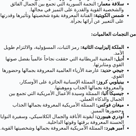
سلافة معمار:
النجمة السورية التي تجمع بين الجمال الفائق
والشخصية القوية والقدرة على التميز في مجالها.
شمس الكويتية:
الفنانة المعروفة بقوة شخصيتها وتأثيرها وقدرتها
على التعبير عن آرائها بجرأة.
من النجمات العالميات:
الملكة إليزابيث الثانية:
رمز الثبات، المسؤولية، والالتزام طويل
الأمد.
أديل:
المغنية البريطانية التي حققت نجاحاً عالمياً بفضل صوتها
القوي ومثابرتها.
جيجي حديد:
عارضة الأزياء العالمية المعروفة بجمالها وحضورها
القوي.
بينيلوبي كروز:
الممثلة الإسبانية الحائزة على الأوسكار،
والمعروفة بجمالها الجذاب وموهبتها.
جيسيكا ألبا:
الممثلة وسيدة الأعمال الأمريكية التي تجمع بين
الجمال والذكاء العملي.
ميغان فوكس:
الممثلة الأمريكية المعروفة بجمالها الجذاب
وحضورها المميز.
أودري هيبورن:
أيقونة الأناقة والجمال الكلاسيكي، وسفيرة النوايا
الحسنة المعروفة برقتها وقوتها الداخلية.
آمبر هيرد:
الممثلة الأمريكية المعروفة بجمالها وشخصيتها القوية.