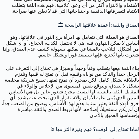
الاهتمام والالتزام أكثر من أي وعود كلامية. فهم هذه اللغة يتطلب
الانتباه لتصرفاتها الدقيقة واحتياجاتها التي قد لا تعلن عنها صراحة.
الصدق والثقة: أعمدة علاقتها الراسخة 🏛️
الصدق هو العملة التي تتعامل بها امرأة برج الثور في علاقاتها، وهو
أساس لا يمكن التهاون فيه. هي لا تحتمل الكذب، الخداع، أو أي شكل
من أشكال التلاعب بالمشاعر. يمكنها بسهولة كشف عدم الصدق، وإذا
شعرت بأنها تُخدع، فإنها ستبتعد فوراً وبشكل حاسم.
بناء الثقة معها يتطلب وقتاً وجهداً وصبرًا. هي تحتاج إلى التعرف على
الرجل جيداً والتأكد من نواياه وقيمه قبل أن تفتح له قلبها وتلتزم
بالعلاقة بشكل كامل. لكن بمجرد أن تمنح ثقتها، تصبح شريكة مخلصة
بشكل لا يصدق، وتتوقع نفس المستوى من الإخلاص والولاء في
المقابل. الثقة بالنسبة لها ليست مجرد شعور عابر، بل هي الأساس
المتين الذي يُبنى عليه الأمان والاستقرار الذي تبحث عنه بشدة. أي
خرق لهذه الثقة يعتبر بمثابة هدم لهذا الأساس، ويصبح من الصعب جداً،
إن لم يكن مستحيلاً، إصلاحه، لأنها تربط الصدق والثقة مباشرة
بإحساسها العميق بالأمان.
لماذا تحتاج إلى الوقت؟ فهم وتيرة التزامها ⏳