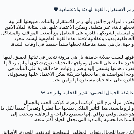
رمز الاستقرار: القوة الهادئة والاعتمادية 🛡️
تُعرف امرأة برج الثور بأنها رمز للاستقرار والثبات. طبيعتها الترابية
تجعلها ثابتة، غير متقلبة، ويمكن الاعتماد عليها. هي بمثابة الملاذ الآمن
والمستقر لشريكها، قادرة على التعامل مع أصعب المواقف والمشاكل
العاطفية بهدوء وعقلانية لافتة. هذه القوة العاطفية ليست مجرد
واجهة، بل هي سمة متأصلة تجعلها سنداً حقيقياً في أوقات الشدة.
قوتها ليست صلابة جامدة، بل هي مرونة تتجذر في ثباتها العميق. لديها
قدرة عالية على التحمل ومواجهة التحديات دون شكوى أو انهيار، لأنها
تعرف هدفها وتسعى إليه بإصرار وثبات. هذه القدرة على الثبات في
وجه العواصف هي ما يجعلها شريكة يمكن الاعتماد عليها ومسؤولة،
قادرة على بناء حياة مستقرة لها ولمن تحب.
عاشقة الجمال الحسي: تقدير الفخامة والراحة 💎
يحكم امرأة برج الثور كوكب الزهرة، كوكب الحب والجمال
والرومانسية. هذا التأثير الفلكي يمنحها حباً فطرياً وتقديراً عميقاً لكل ما
هو جميل وفني وراقي. إنها تستمتع بالراحة والرفاهية وتنجذب إلى
الملذات الحسية والمادية التي تجعل الحياة أكثر متعة.
لكن حبها للجمال يتجاوز المظاهر السطحية. إنه تقدير للجودة، الأصالة،