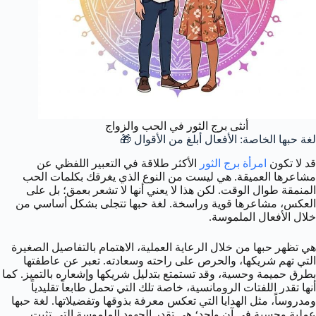
أنثى برج الثور في الحب والزواج
لغة حبها الخاصة: الأفعال أبلغ من الأقوال 🎁
قد لا تكون
امرأة برج الثور
الأكثر طلاقة في التعبير اللفظي عن
مشاعرها العميقة. هي ليست من النوع الذي يغرقك بكلمات الحب
المنمقة طوال الوقت. لكن هذا لا يعني أنها لا تشعر بعمق؛ بل على
العكس، مشاعرها قوية وراسخة. لغة حبها تتجلى بشكل أساسي من
خلال الأفعال الملموسة.
هي تظهر حبها من خلال الرعاية العملية، الاهتمام بالتفاصيل الصغيرة
التي تهم شريكها، والحرص على راحته وسعادته. تعبر عن عاطفتها
بطرق حميمة وحسية، وقد تستمتع بتدليل شريكها وإشعاره بالتميز. كما
أنها تقدر اللفتات الرومانسية، خاصة تلك التي تحمل طابعاً تقليدياً
ومدروساً، مثل الهدايا التي تعكس معرفة بذوقها وتفضيلاتها. لغة حبها
عملية وحسية في آن واحد؛ هي تقدر الجهود الملموسة التي تثبت