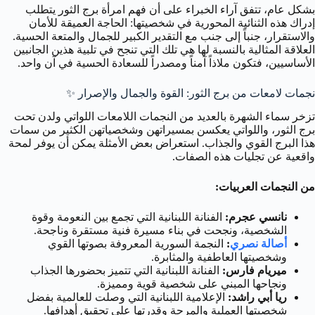
بشكل عام، تتفق آراء الخبراء على أن فهم امرأة برج الثور يتطلب
إدراك هذه الثنائية المحورية في شخصيتها: الحاجة العميقة للأمان
والاستقرار، جنباً إلى جنب مع التقدير الكبير للجمال والمتعة الحسية.
العلاقة المثالية بالنسبة لها هي تلك التي تنجح في تلبية هذين الجانبين
الأساسيين، فتكون ملاذاً آمناً ومصدراً للسعادة الحسية في آن واحد.
نجمات لامعات من برج الثور: القوة والجمال والإصرار ✨
تزخر سماء الشهرة بالعديد من النجمات اللامعات اللواتي ولدن تحت
برج الثور، واللواتي يعكسن بمسيراتهن وشخصياتهن الكثير من سمات
هذا البرج القوي والجذاب. استعراض بعض الأمثلة يمكن أن يوفر لمحة
واقعية عن تجليات هذه الصفات.
من النجمات العربيات:
نانسي عجرم:
الفنانة اللبنانية التي تجمع بين النعومة وقوة
الشخصية، ونجحت في بناء مسيرة فنية مستقرة وناجحة.
أصالة نصري
:
النجمة السورية المعروفة بصوتها القوي
وشخصيتها العاطفية والمثابرة.
ميريام فارس:
الفنانة اللبنانية التي تتميز بحضورها الجذاب
ونجاحها المبني على شخصية قوية ومميزة.
ريا أبي راشد:
الإعلامية اللبنانية التي وصلت للعالمية بفضل
شخصيتها العملية والمرحة وقدرتها على تحقيق أهدافها.