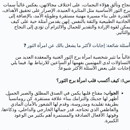
نجاح وتألق هؤلاء النجمات، على اختلاف مجالاتهن، يعكس غالباً سمات
برج الثور الأساسية مثل المثابرة العنيدة، الإصرار على تحقيق الأهداف،
القدرة على بناء مسيرة مهنية مستقرة وطويلة الأمد، بالإضافة إلى
الجاذبية الطبيعية والثقة بالنفس. إنهن يقدمن أمثلة حية على كيف
يمكن لقوة الإرادة والتقدير للجمال والالتزام أن تؤدي إلى النجاح
والتأثير.
أسئلة شائعة: إجابات لأكثر ما يشغل بالك عن امرأة الثور ❓
غالباً ما تثير شخصية امرأة برج الثور الغنية والمعقدة العديد من
التساؤلات لدى المهتمين بفهمها أو الساعين للارتباط بها. فيما يلي
إجابات على بعض الأسئلة الأكثر شيوعاً:
س1: كيف أكسب قلب امرأة برج الثور؟
الجواب:
مفتاح قلبها يكمن في الصدق المطلق والصبر الجميل.
أظهر لها جديتك والتزامك ببناء علاقة مستقرة. كن رومانسياً
بطريقة تقليدية ومدروسة، وقدم لها الشعور بالأمان المادي
والعاطفي الذي تحتاجه. قدر جمالها الخارجي والداخلي، وذكاءها،
وقوتها. الأفعال الصادقة والمستمرة أهم بكثير من الوعود
الكبيرة.