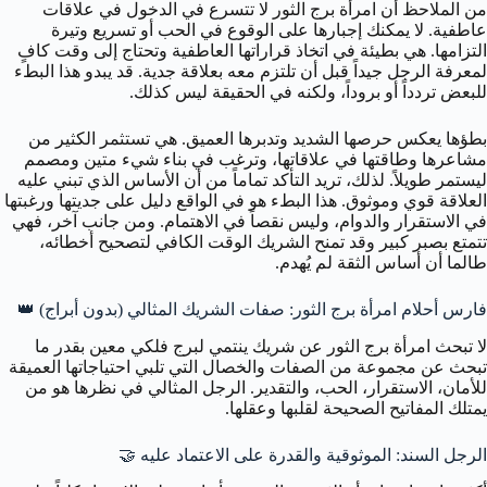
من الملاحظ أن امرأة برج الثور لا تتسرع في الدخول في علاقات
عاطفية. لا يمكنك إجبارها على الوقوع في الحب أو تسريع وتيرة
التزامها. هي بطيئة في اتخاذ قراراتها العاطفية وتحتاج إلى وقت كافٍ
لمعرفة الرجل جيداً قبل أن تلتزم معه بعلاقة جدية. قد يبدو هذا البطء
للبعض تردداً أو بروداً، ولكنه في الحقيقة ليس كذلك.
بطؤها يعكس حرصها الشديد وتدبرها العميق. هي تستثمر الكثير من
مشاعرها وطاقتها في علاقاتها، وترغب في بناء شيء متين ومصمم
ليستمر طويلاً. لذلك، تريد التأكد تماماً من أن الأساس الذي تبني عليه
العلاقة قوي وموثوق. هذا البطء هو في الواقع دليل على جديتها ورغبتها
في الاستقرار والدوام، وليس نقصاً في الاهتمام. ومن جانب آخر، فهي
تتمتع بصبر كبير وقد تمنح الشريك الوقت الكافي لتصحيح أخطائه،
طالما أن أساس الثقة لم يُهدم.
فارس أحلام امرأة برج الثور: صفات الشريك المثالي (بدون أبراج) 👑
لا تبحث امرأة برج الثور عن شريك ينتمي لبرج فلكي معين بقدر ما
تبحث عن مجموعة من الصفات والخصال التي تلبي احتياجاتها العميقة
للأمان، الاستقرار، الحب، والتقدير. الرجل المثالي في نظرها هو من
يمتلك المفاتيح الصحيحة لقلبها وعقلها.
الرجل السند: الموثوقية والقدرة على الاعتماد عليه 🤝