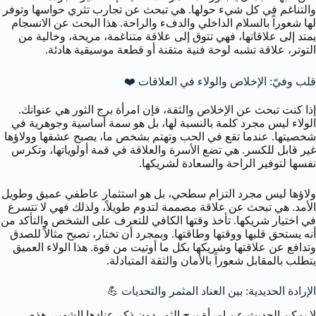
والتناغم في كل شيء حولها. هي تبحث عن تجارب تثري حواسها وتوفر
لها شعوراً بالسلام الداخلي والدفء والراحة. هذا البحث عن الانسجام
يمتد إلى علاقاتها، فهي تتوق إلى علاقة متناغمة، مريحة، وخالية من
التوتر، علاقة تشبه لوحة فنية متقنة أو قطعة موسيقية هادئة.
قلب وفيّ: الإخلاص والولاء في العلاقات ❤️
إذا كنت تبحث عن الإخلاص والثقة، فإن امرأة برج الثور هي عنوانك.
الولاء ليس مجرد كلمة بالنسبة لها، بل هو سمة أساسية وجوهرية في
شخصيتها. عندما تقع في الحب وتهتم بشخص ما، يصبح عشقها وولاؤها
غير قابل للكسر. هي تضع الأسرة والعلاقة في قمة أولوياتها، وتكرس
نفسها لتوفير الراحة والسعادة لشريكها.
ولاؤها ليس مجرد التزام سطحي، بل هو استثمار عاطفي عميق وطويل
الأمد. هي تبحث عن علاقة مصممة لتدوم طويلاً، ولذلك فهي لا تتسرع
في اختيار شريكها. تأخذ وقتها الكافي للتعرف على الشخص والتأكد من
أنه يستحق قلبها ووقتها وطاقتها. وبمجرد أن تختار، تصبح مثالاً للصدق
وتدافع عن علاقتها وشريكها بكل ما أوتيت من قوة. هذا الولاء العميق
يتطلب بالمقابل شعوراً بالأمان والثقة المتبادلة.
الإرادة الحديدية: بين العناد المثمر والتحديات 💪
لا يمكن الحديث عن امرأة برج الثور دون ذكر عنادها الشهير. هذه