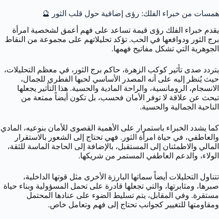
همسات من خبراء الفلك: رؤى إضافية حول قلب الثور 🔮
يقدم خبراء الفلك رؤى قيمة تساعد على فهم أعمق لشخصية امرأة
برج الثور ودوافعها في الحب. تؤكد تحليلاتهم على مجموعة من النقاط
الجوهرية التي تشكل مفاتيح فهمها.
يتردد صدى تأثير كوكب الزهرة، حاكم برج الثور، في معظم التحليلات،
حيث يُنظر إليه على أنه المصدر الأساسي لحبها الفطري للجمال،
الانسجام، الرومانسية، والراحة المادية والحسية. هذا التأثير يجعلها
تبحث عن علاقة لا توفر الأمان فحسب، بل تكون أيضاً ممتعة من
الناحية الجمالية والحسية.
كما يشدد الخبراء باستمرار على الأهمية القصوى للأمان بنوعيه، المادي
والعاطفي، في حياة امرأة الثور. فهي تحتاج إلى الشعور بالاستقرار
المالي والاطمئنان إلى المستقبل، بالإضافة إلى الحاجة الماسة للثقة،
الولاء، والدعم العاطفي المستمر من شريكها.
تتناول التحليلات أيضاً سماتها البارزة الأخرى مثل قوتها الداخلية،
صبرها، ومثابرتها، والتي تجعلها قادرة على تحمل المسؤولية وبناء حياة
مستقرة. وفي المقابل، يتم تسليط الضوء على عنادها المحتمل
ومقاومتها للتغيير كجوانب تحتاج إلى فهم وتعامل خاص.