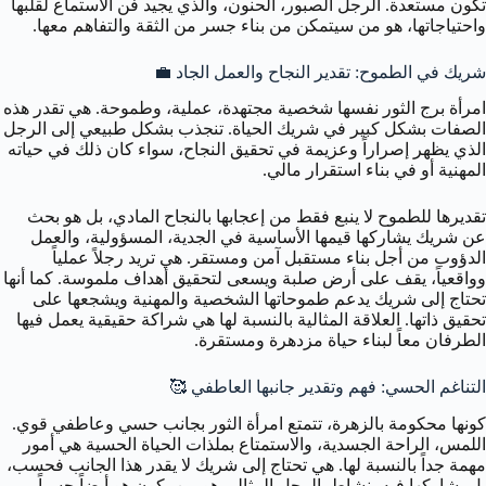
تكون مستعدة. الرجل الصبور، الحنون، والذي يجيد فن الاستماع لقلبها
واحتياجاتها، هو من سيتمكن من بناء جسر من الثقة والتفاهم معها.
شريك في الطموح: تقدير النجاح والعمل الجاد 💼
امرأة برج الثور نفسها شخصية مجتهدة، عملية، وطموحة. هي تقدر هذه
الصفات بشكل كبير في شريك الحياة. تنجذب بشكل طبيعي إلى الرجل
الذي يظهر إصراراً وعزيمة في تحقيق النجاح، سواء كان ذلك في حياته
المهنية أو في بناء استقرار مالي.
تقديرها للطموح لا ينبع فقط من إعجابها بالنجاح المادي، بل هو بحث
عن شريك يشاركها قيمها الأساسية في الجدية، المسؤولية، والعمل
الدؤوب من أجل بناء مستقبل آمن ومستقر. هي تريد رجلاً عملياً
وواقعياً، يقف على أرض صلبة ويسعى لتحقيق أهداف ملموسة. كما أنها
تحتاج إلى شريك يدعم طموحاتها الشخصية والمهنية ويشجعها على
تحقيق ذاتها. العلاقة المثالية بالنسبة لها هي شراكة حقيقية يعمل فيها
الطرفان معاً لبناء حياة مزدهرة ومستقرة.
التناغم الحسي: فهم وتقدير جانبها العاطفي 🥰
كونها محكومة بالزهرة، تتمتع امرأة الثور بجانب حسي وعاطفي قوي.
اللمس، الراحة الجسدية، والاستمتاع بملذات الحياة الحسية هي أمور
مهمة جداً بالنسبة لها. هي تحتاج إلى شريك لا يقدر هذا الجانب فحسب،
بل يشاركها فيه بنشاط. الرجل المثالي هو من يكون هو أيضاً حسياً