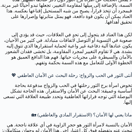
السمة، بالإضافة إلى ميلها لمقاومة التغيير، تجعلها تبدو أحيانًا غير مرنة.
فبمجرد أن تتخذ قراراً، يصبح من شبه المستحيل إقناعها بعكسه. هذا
العناد يمكن أن يكون قوة دافعة، فهو يمثل مثابرتها وإصرارها على
تحقيق أهدافها.
لكن هذا العناد قد يتحول إلى تحدٍ في العلاقات، حيث قد يؤدي إلى
صعوبة في التسوية أو التوصل لاتفاقات متبادلة. في كثير من الأحيان،
يكون عنادها آلية دفاعية غير واعية لحماية استقرارها الذي تتوق إليه
بشدة. هي لا تقاوم التغيير لمجرد المقاومة، بل تخشى فقدان الشعور
بالأمان والسيطرة على مجريات حياتها. فهم هذا الدافع العميق هو
الخطوة الأولى للتعامل مع هذه السمة بحكمة وتفهم.
أنثى الثور في الحب والزواج: رحلة البحث عن الأمان العاطفي 💖
تخوض امرأة برج الثور رحلتها في الحب والزواج مدفوعة بحاجة
أساسية وعميقة: البحث عن الأمان والاستقرار. هذه الحاجة تشكل
البوصلة التي توجه قراراتها العاطفية وتحدد طبيعة العلاقة التي تسعى
إليها.
ماذا يعني لها الأمان؟ (الاستقرار المادي والعاطفي) 🏡
الأمان بالنسبة لامرأة الثور هو حجر الزاوية في أي علاقة ناجحة. هي
تبحث عنه وتفضله فوق كل اعتبار آخر. هذا الأمان له وجهان متكاملان: