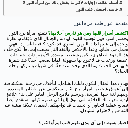
أسئلة شائعة: إجابات لأكثر ما يشغل بالك عن امرأة الثور ❓
خاتمة: احتضان قلب الثور
مقدمة: أغوار قلب امرأة الثور
اكتشف أسرار قلبها ومن هو فارس أحلامها؟
تتمتع امرأة برج الثور
بحضور آسر، فهي تجسيد للقوة الهادئة والجمال الذي لا يُقاوم. نظرة
واحدة إلى عينيها ذات البريق العفوي قد تكون كافية لتأسرك، فهي
تحمل في طياتها وعداً بالإخلاص والثقة التي يصعب إيجادها. لكن خلف
هذا الهدوء الظاهري، تكمن شخصية متعددة الأوجه، ذات احتياجات
عميقة ورغبات قد لا تبوح بها بسهولة. لماذا يصعب أحيانًا فك شفرة
قلبها في الحب؟ وما الذي تبحث عنه حقًا في شريك يشاركها رحلة
الحياة؟
يهدف هذا المقال ليكون دليلك الشامل، ليأخذك في رحلة استكشافية
إلى أعماق شخصية امرأة برج الثور. سنكشف عن طبقاتها المتعددة،
ونفهم لغة حبها الفريدة، ونرسم ملامح الرجل القادر على بناء علاقة
أبدية معها، تلك العلاقة التي تتوق إليها في صميم كيانها. سنقدم أيضاً
نصائح عملية لتجاوز أي تحديات قد تواجهكما، لضمان علاقة مبنية على
التفاهم والاحترام المتبادل.
اختبار بسيط: إلى أي مدى تفهم قلب امرأة الثور؟