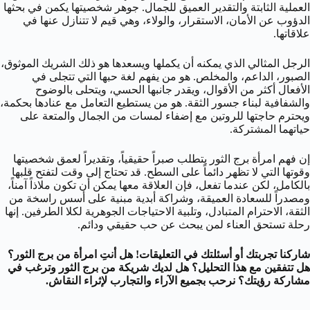
العملية الثابتة والتقدير العميق للجمال. جوهر شخصيتها يكمن في بحثها
الدؤوب عن الأمان، الاستقرار، والولاء، وهي قيم لا تتنازل عنها في
علاقاتها.
الرجل المثالي الذي يمكنه أن يكملها ويسعدها هو ذلك الشريك الموثوق،
الصبور، الداعم، والمخلص. هو من يفهم لغة حبها التي تتجلى في
الأفعال أكثر من الأقوال، ويقدر جانبها الحسي، ويتحلى بالوضوح
والشفافية لبناء جسور الثقة. هو من يستطيع التعامل مع عنادها بحكمة،
ويحترم حاجتها للروتين مع إضفاء لمسات من الجمال والمتعة على
حياتهما المشتركة.
إن فهم امرأة برج الثور يتطلب صبراً حقيقياً، وتقديراً لعمق شخصيتها
وقوتها التي لا تظهر دائماً على السطح. قد تحتاج إلى وقت لتفتح قلبها
بالكامل، لكن عندما تفعل، فإن العلاقة معها يمكن أن تكون ملاذاً آمناً،
ومصدراً للسعادة العميقة، وشراكة أبدية مبنية على أسس راسخة من
الثقة، الاحترام المتبادل، وتلبية الاحتياجات الجوهرية لكلا الطرفين. إنها
رحلة تستحق العناء لمن يبحث عن حب حقيقي ودائم.
شاركنا تجربتك أو أسئلتك في التعليقات! هل أنتِ امرأة من برج الثور؟
هل تتفقين مع هذا التحليل؟ هل لديك شريكة من برج الثور وترغب في
مشاركة رؤيتك؟ نرحب بجميع الآراء والتجارب لإثراء النقاش.