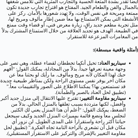
أيضاً تقدر بشدة المتعة الحسية والتجارب المثرية التي تلامس شغفها
بالجمال والفن والطعام الجيد. المفتاح هو اقتراح تجارب جديدة تكون
ممتعة ومريحة في نفس الوقت، ولا تهدد شعورها بالأمان. ركز على
الأنشطة التي يمكن الاستمتاع بها معاً ضمن إطار مألوف ومريح لها،
مثل تجربة مطعم جديد راقٍ، زيارة معرض فني، أو قضاء وقت ممتع
في الطبيعة. الهدف هو تجديد العلاقة من خلال الاستمتاع المشترك بدلاً
من المغامرات المزعزعة للاستقرار.
(أمثلة واقعية مبسطة):
سيناريو العناد:
تخيل أنكما تخططان لقضاء عطلة، وهي تصر على
وجهة معينة تعرفها جيداً. بدلاً من المجادلة، يمكنك القول: “أفهم
حبك لهذا المكان لأنه مريح ومألوف. ما رأيك لو بحثنا معاً عن
مكان آخر يوفر نفس مستوى الراحة ولكن بمناظر طبيعية جديدة
قد تستمتعين بها؟ يمكننا الاطلاع على الصور والتقييمات معاً.”
(تطبيق لحل العناد بالصبر والطمأنة).
سيناريو مقاومة التغيير:
تقترح عليها الانتقال إلى منزل جديد أكبر
وأفضل، لكنها مترددة بسبب تعلقها بالمنزل الحالي. بدلاً من
الضغط، يمكنك القول: “أعلم أن هذا المنزل يعني لكِ الكثير.
لنجلس معاً ونضع قائمة بمميزات المنزل الجديد وكيف سيجعل
حياتنا أكثر راحة واستقراراً على المدى الطويل. لن نزور أي
مكان قبل أن تشعري بالراحة التامة تجاه الفكرة.” (تطبيق لحل
مقاومة التغيير بالإشراك والتركيز على الاستقرار المستقبلي).