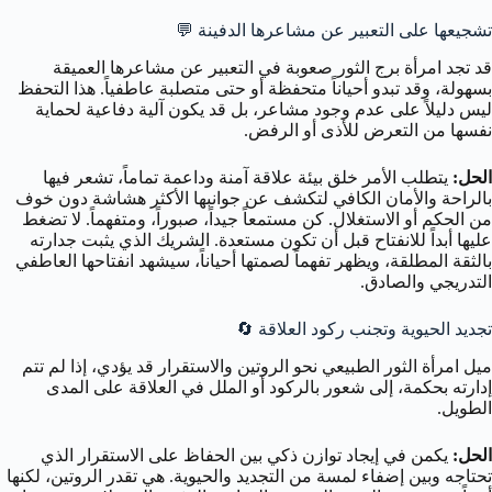
تشجيعها على التعبير عن مشاعرها الدفينة 💬
قد تجد امرأة برج الثور صعوبة في التعبير عن مشاعرها العميقة
بسهولة، وقد تبدو أحياناً متحفظة أو حتى متصلبة عاطفياً. هذا التحفظ
ليس دليلاً على عدم وجود مشاعر، بل قد يكون آلية دفاعية لحماية
نفسها من التعرض للأذى أو الرفض.
الحل:
يتطلب الأمر خلق بيئة علاقة آمنة وداعمة تماماً، تشعر فيها
بالراحة والأمان الكافي لتكشف عن جوانبها الأكثر هشاشة دون خوف
من الحكم أو الاستغلال. كن مستمعاً جيداً، صبوراً، ومتفهماً. لا تضغط
عليها أبداً للانفتاح قبل أن تكون مستعدة. الشريك الذي يثبت جدارته
بالثقة المطلقة، ويظهر تفهماً لصمتها أحياناً، سيشهد انفتاحها العاطفي
التدريجي والصادق.
تجديد الحيوية وتجنب ركود العلاقة 🔄
ميل امرأة الثور الطبيعي نحو الروتين والاستقرار قد يؤدي، إذا لم تتم
إدارته بحكمة، إلى شعور بالركود أو الملل في العلاقة على المدى
الطويل.
الحل:
يكمن في إيجاد توازن ذكي بين الحفاظ على الاستقرار الذي
تحتاجه وبين إضفاء لمسة من التجديد والحيوية. هي تقدر الروتين، لكنها