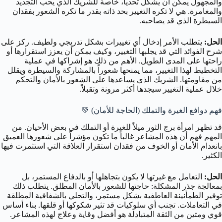
والمجهول يمكن أن يشكل تحدياً، خاصة للشريك الذي يحب التجديد
والمغامرة. هي لا تكره التغيير بحد ذاته بقدر ما تكره الشعور بفقدان
السيطرة الذي قد يصاحبه.
الحل:
يتطلب الأمر إدخال أي تغييرات بشكل تدريجي ولطيف. ركز على
شرح الفوائد التي قد يجلبها التغيير، وكيف يمكن أن يعزز استقرارها أو
راحتها على المدى الطويل. الأهم من ذلك هو إشراكها في عملية
التخطيط لهذا التغيير، مما يمنحها شعوراً بالمشاركة والسيطرة ويقلل
من مقاومتها. الشريك الذي يساعدها على الشعور بالأمان والتحكم
خلال عملية التغيير سيجدها أكثر مرونة وتقبلاً.
فهم دوافع الغيرة والتملك (الحاجة للأمان) 💚
قد تظهر امرأة برج الثور ميلاً للغيرة أو التملك في بعض الأحيان. من
المهم فهم أن هذه المشاعر غالباً ما تكون مؤشراً على شعورها العميق
بانعدام الأمان أو الخوف من فقدان استقرار العلاقة التي استثمرت فيها
الكثير.
الحل:
التعامل مع غيرتها لا يكون بتجاهلها أو بالدفاع المستمر، بل
بمعالجة جذر المشكلة: حاجتها للشعور بالأمان المطلق. يتطلب ذلك
توفير الطمأنينة العاطفية بشكل مستمر، والتحلي بالشفافية المطلقة
في التعاملات. تجنب أي سلوكيات قد تثير شكوكها أو قلقها. بناء أساس
قوي ومتين من الثقة المتبادلة هو أفضل وقاية وعلاج لهذه المشاعر.