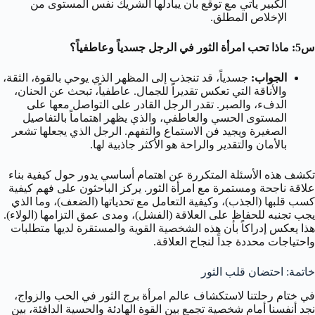
الكبير يأتي مع توقع بأن يبادلها الشريك نفس المستوى من
الإخلاص المطلق.
س5: ماذا تحب امرأة الثور في الرجل جسدياً وعاطفياً؟
الجواب:
جسدياً، قد تنجذب إلى المظهر الذي يوحي بالقوة، الثقة،
والأناقة التي تعكس تقديراً للجمال. عاطفياً، تبحث عن الحنان،
الدفء، والصبر. تقدر الرجل القادر على التواصل معها على
المستوى الحسي والعاطفي، والذي يظهر اهتماماً بالتفاصيل
الصغيرة ويجيد فن الاستماع والتفهم. الرجل الذي يجعلها تشعر
بالأمان والتقدير والراحة هو الأكثر جاذبية لها.
تكشف هذه الأسئلة المتكررة عن اهتمام أساسي يدور حول كيفية بناء
علاقة ناجحة ومستمرة مع امرأة الثور. يركز الباحثون على فهم كيفية
كسب قلبها (الجذب)، وكيفية التعامل مع تحدياتها (الضعف)، وما الذي
يجب تجنبه للحفاظ على العلاقة (الفشل)، ومدى عمق التزامها (الولاء).
هذا يعكس إدراكاً بأن هذه الشخصية القوية والمستقرة لديها متطلبات
واحتياجات محددة جداً لنجاح العلاقة.
خاتمة: احتضان قلب الثور
في ختام رحلتنا لاستكشاف عالم امرأة برج الثور في الحب والزواج،
نجد أنفسنا أمام شخصية تجمع بين القوة الهادئة والحسية الدافئة، بين