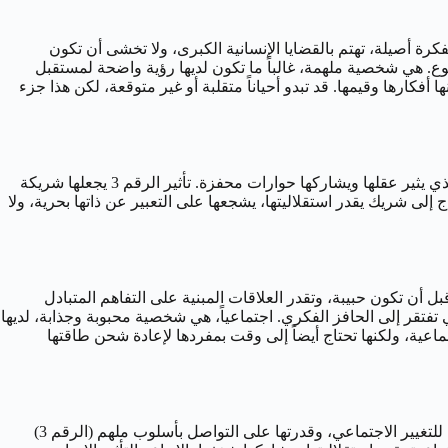
 من عمق برجها الهوائي. كدلو، هي مفكرة أصيلة، تهتم بالقضايا الإنسانية الكبرى، ولا تخشى أن تكون
ية والتنوع. هي شخصية ملهمة، غالباً ما تكون لديها رؤية واضحة لمستقبل
 أفكارها وقيمها. قد تبدو أحياناً متقلبة أو غير متوقعة، لكن هذا جزء
في حياتها الجنسية، تبحث امرأة 30 يناير عن علاقة تتجاوز الجانب الجسدي لتشمل التوافق الفكري والروحي (الدلو). هي منجذبة إلى الشريك الذي يثير عقلها ويشاركها حوارات محفزة. تأثير الرقم 3 يجعلها شريكة
لى شريك يقدر استقلاليتها، يشجعها على التعبير عن ذاتها بحرية، ولا
عة قبل أن تكون حبيبة، وتقدر العلاقات المبنية على التفاهم المتبادل
يدية أو التي تفتقر إلى الحافز الفكري. اجتماعياً، هي شخصية محبوبة وجذابة، لديها
 تستمتع بالتجمعات والنقاشات الجماعية، ولكنها تحتاج أيضاً إلى وقت بمفردها لإعادة شحن طاقتها
“دينا”، المولودة في 30 يناير، فنانة تشكيلية وناشطة في مجال تعزيز التعليم الفني في المجتمعات المهمشة. رؤيتها الدلوية لمستقبل الفن كأداة للتغيير الاجتماعي، وقدرتها على التواصل بأسلوب ملهم (الرقم 3)