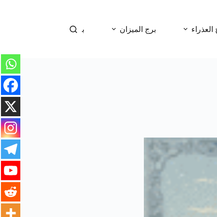
 العذراء
برج الميزان
برج العقرب
برج 