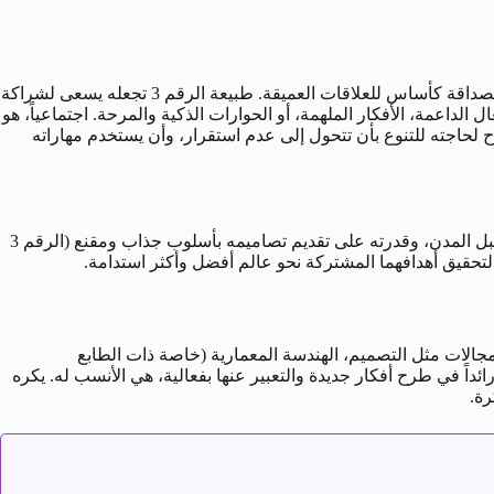
عاطفياً، رجل 30 يناير هو شريك ملهم ومخلص، ولكنه يحتاج إلى الشعور بالحرية الفكرية والتقدير لأصالته. كشخصية تحمل سمات الدلو، يقدر الصداقة كأساس للعلاقات العميقة. طبيعة الرقم 3 تجعله يسعى لشراكة
الداعمة، الأفكار الملهمة، أو الحوارات الذكية والمرحة. اجتماعياً، هو
ح لحاجته للتنوع بأن تتحول إلى عدم استقرار، وأن يستخدم مهاراته
“خالد”، المولود في 30 يناير، مهندس معماري ومصمم حضري يركز على المشاريع المستدامة والمجتمعية. أفكاره الدلوية المبتكرة حول مستقبل المدن، وقدرته على تقديم تصاميمه بأسلوب جذاب ومقنع (الرقم 3
لتحقيق أهدافهما المشتركة نحو عالم أفضل وأكثر استدامة.
، مهارات تواصل عالية (عطارد والرقم 3)، وقدرة على التأثير في الآخرين. مجالات مثل التصميم، الهندسة المعمارية (خاصة ذات الطابع
ائداً في طرح أفكار جديدة والتعبير عنها بفعالية، هي الأنسب له. يكره
رة.