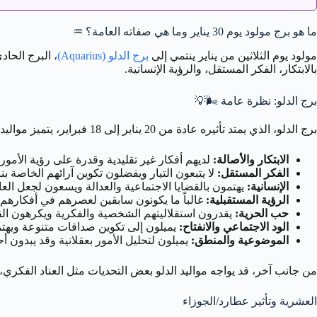
ما هو برج مولود يوم 30 يناير وما هي صفاته العامة؟
♒️
مولود يوم الثلاثين من يناير ينتمي إلى
برج الدلو (Aquarius)
، البرج الحاد
بالابتكار، الفكر المستقل، والرؤية الإنسانية.
برج الدلو: نظرة عامة
🌬️💡
برج الدلو، الذي يمتد تأثيره عادة من 20 يناير إلى 18 فبراير، يتميز مواليده بالعديد من الصفات الجوهرية:
الابتكار والأصالة:
لديهم أفكار غير تقليدية وقدرة على رؤية الأمور
الفكر المستقل:
لا يتبعون التيار ويفضلون تكوين آرائهم الخاصة بن
الإنسانية:
يهتمون بالقضايا الاجتماعية والعدالة ويسعون لجعل العال
الرؤية المستقبلية:
غالباً ما يكونون سابقين لعصرهم في أفكارهم 
حب الحرية:
يقدرون استقلاليتهم الشخصية والفكرية ويكرهون الق
الود الاجتماعي والانفتاح:
يميلون إلى تكوين صداقات متنوعة ويهتم
الموضوعية والمنطق:
يميلون لتحليل الأمور بعقلانية وقد يبدون أحي
من جانب آخر، قد يواجه مواليد الدلو بعض التحديات مثل العناد الفكري، ال
العشرية وتأثير عطارد/الجوزاء