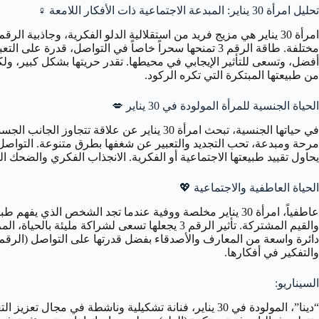
تحليل امرأة 30 يناير: المبدعة الاجتماعية ذات الأفكار اللامعة
♀️
مختلفة. طاقة الرقم 3 تمنحها سحراً خاصاً في التواصل،
أفضل، وتسعى للتأثير الإيجابي في محيطها. تقدر حريتها بشكل كبير، ولكنها
من طبيعتها المبتكرة التي تكره الركود.
الحياة الجنسية للمرأة المولودة في 30 يناير
💋
مرحة ومبدعة، تحب التجديد والتعبير عن شغفها بطرق متنوعة. التواصل ال
يحاول تقييد طبيعتها الاجتماعية أو الفكرية. الانجذاب الفكري والضحك المش
الحياة العاطفية والاجتماعية
💖
عاطفياً، امرأة 30 يناير مخلصة ووفية عندما تجد الشخص الذ
والقيم المشتركة. تأثير الرقم 3 يجعلها تسعى لش
والتفكير في أفكارها.
السيناريو: