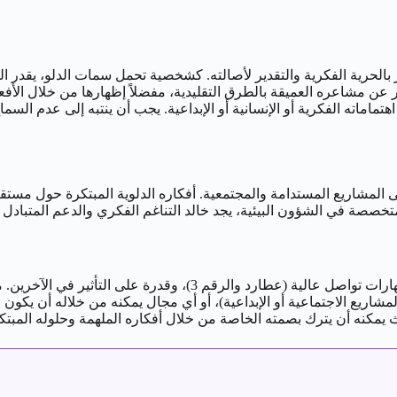
 عن مشاعره العميقة بالطرق التقليدية، مفضلاً إظهارها من خلال الأفعال 
ماته الفكرية أو الإنسانية أو الإبداعية. يجب أن ينتبه إلى عدم السما
خصصة في الشؤون البيئية، يجد خالد التناغم الفكري والدعم المتبادل 
مهنياً، يتألق رجل 30 يناير في الأدوار التي تتطلب فكراً مبتكراً (الدلو)
مشاريع الاجتماعية أو الإبداعية)، أو أي مجال يمكنه من خلاله أن يكون ر
يث يمكنه أن يترك بصمته الخاصة من خلال أفكاره الملهمة وحلوله المبتك