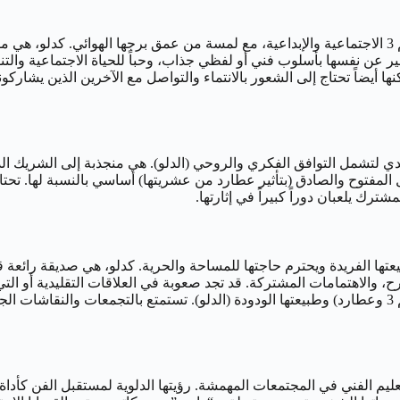
امرأة 30 يناير هي مزيج فريد من استقلالية الدلو الفكرية، وجاذبية الرقم 3 الاجتماعية والإبداعية، مع لمسة
 قدرة على التعبير عن نفسها بأسلوب فني أو لفظي جذاب، وحباً للحياة الاجتماع
 أيضاً تحتاج إلى الشعور بالانتماء والتواصل مع الآخرين الذين يشاركونها
مفتوح والصادق (بتأثير عطارد من عشريتها) أساسي بالنسبة لها. تحتاج إ
ترك يلعبان دوراً كبيراً في إثارتها.
ي يفهم طبيعتها الفريدة ويحترم حاجتها للمساحة والحرية. كدلو، هي صديقة رائ
راكة مليئة بالحياة، المرح، والاهتمامات المشتركة. قد تجد صعوبة في العلاقات التقل
دائرة واسعة من المعارف والأصدقاء بفضل قدرتها على التواصل (الرقم 3 وعطارد) وطبيعتها الودودة (الدلو).