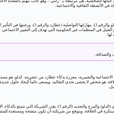
ياتها الشخصية، هي مرتبطة بـ “رامي”، وهو كاتب مهتم بالقضايا الاجتماعي
ة في الأنشطة الثقافية والاجتماعية.
مهنياً، تنجذب امرأة 30 يناير إلى المهن التي تتيح لها 
 العمل في المنظمات غير الحكومية التي تهدف إلى التغيير الاجتماعي. تكر
لها.
والصداقة.
 خلاقة. هو شخص لا يخشى تحدي التقاليد، ويسعى دائماً لإيجاد حلول جد
بل.
في حياته الجنسية، يبحث رجل 30 يناير عن علاقة تتسم بالاتصال الفكري (الدل
 ومبتكرة في العلاقة، ويتوقع من شريكته أن تكون منفتحة ومستعدة للم