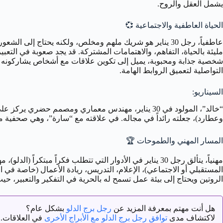
يشمل العقل والروح.
الحياة العاطفية والاجتماعية
💞
مليئة بالحياة، التفاهم، والاهتمامات المشتركة. قد يجد صعوبة في التعبير
شخصية جذابة ومحبوبة، يميل إلى تكوين علاقات مع أشخاص يشاركونه اهتما
التواصلية لتعميق الروابط الهامة.
السيناريو:
وعطارد)، جعلته رائداً في مجاله. في علاقته مع “سارة”، وهي صحفية مت
المسار المهني والطموحات
🏆
المستقبلي أو الاجتماعي)، الإعلام، التدريس، ريادة الأعمال (خاصة في ال
الروتين ويحتاج إلى بيئة عمل تسمح له بالحرية في التفكير والتعبير، ح
هل أنت مهتم بمعرفة المزيد عن
رجل برج الدلو
بشكل عام؟
لاكتشاف مدى
توافق رجل برج الدلو مع الأبراج الأخرى
في العلاقات.