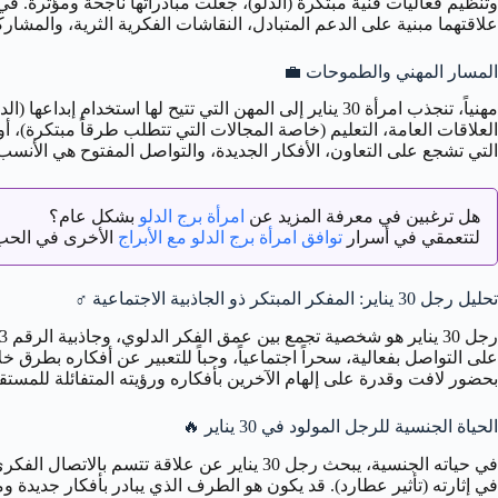
وتنظيم فعاليات فنية مبتكرة (الدلو)، جعلت مبادراتها ناجحة ومؤثرة. في ح
علاقتهما مبنية على الدعم المتبادل، النقاشات الفكرية الثرية، والمشارك
المسار المهني والطموحات
💼
العلاقات العامة، التعليم (خاصة المجالات التي تتطلب طرقاً مبتكرة)، أو
التي تشجع على التعاون، الأفكار الجديدة، والتواصل المفتوح هي الأنسب 
هل ترغبين في معرفة المزيد عن
امرأة برج الدلو
بشكل عام؟
لتتعمقي في أسرار
توافق امرأة برج الدلو مع الأبراج
الأخرى في الحب 
تحليل رجل 30 يناير: المفكر المبتكر ذو الجاذبية الاجتماعية
♂️
على التواصل بفعالية، سحراً اجتماعياً، وحباً للتعبير عن أفكاره بطرق
بحضور لافت وقدرة على إلهام الآخرين بأفكاره ورؤيته المتفائلة للمستق
الحياة الجنسية للرجل المولود في 30 يناير
🔥
في إثارته (تأثير عطارد). قد يكون هو الطرف الذي يبادر بأفكار جديدة