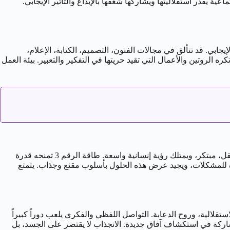
ة يقدر استقلاليتها ويشاركها شغفها بالإبداع والتأثير الإيجابي.
استخدام إبداعها (الدلو والرقم 3)، مهاراتها التواصلية (عطارد والرقم 3)، ورغبتها في التأثير الإيجابي. قد تتألق في مجالات الفنون، التصميم، الكتابة، الإعلام،
ه الروتين والأعمال التي تقيد حريتها في التفكير والتعبير. بيئة العمل
رجل 30 يناير هو شخصية تجمع بين عمق الفكر الدلوي، وجاذبية الرقم 3 الاجتماعية والتعبيرية، معززة بذكاء عطارد من عشريته. كدلو، هو مستقل، مبتكر، ويمتلك رؤية إنسانية واسعة. طاقة الرقم 3 تمنحه قدرة
يدة للمشكلات، ويجيد عرض هذه الحلول بأسلوب مقنع وجذاب. يتمتع
و) والمرح والتجديد (الرقم 3). يقدر الشريكة التي تتمتع بالذكاء، الاستقلالية، وروح الدعابة. التواصل اللفظي والفكري يلعب دوراً كبيراً
شاركة في استكشاف آفاق جديدة. الانجذاب لا يقتصر على الجسد، بل