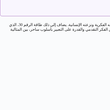
، البرج الهوائي المعروف بأصالته الفكرية ونزعته الإنسانية. يضاف إلى ذلك طاقة الرقم 30، الذي
جمع بين الفكر التقدمي والقدرة على التعبير بأسلوب ساحر، بين المثالية