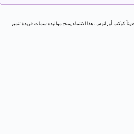
يثاً كوكب أورانوس. هذا الانتماء يمنح مواليده سمات فريدة تتميز