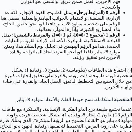
فهم الآخرين، العمل ضمن فريق، والسعي نحو التوازن
والانسجام.
الرقم 8 (المرتبط بزحل):
يمثل الطموح، القوة، الإنجاز، الكفاءة
الإدارية، السلطة، والاهتمام بالجوانب المادية والعملية. يضفي هذا
الرقم على شخصية مولود 28 يناير دافعاً قوياً نحو تحقيق النجاح،
بناء المشاريع الكبيرة، وإدارة الموارد بفعالية.
الرقم 1 (مجموع 2+8=10، ثم 1+0=1، والمرتبط بالشمس):
يمثل
القيادة، الاستقلالية، المبادرة، الأصالة، الإرادة القوية، والبدايات
الجديدة. هذا هو الرقم المهيمن في تحليل يوم الميلاد هذا، ويمنح
مولود 28 يناير دافعاً قوياً نحو التفرد، اتخاذ المبادرات، وقيادة
الآخرين نحو تحقيق رؤيته.
إن اجتماع هذه الطاقات (دبلوماسية 2، طموح 8، وقيادة 1) يشكل
شخصية قوية، طموحة، ذات رؤية، وقادرة على تحقيق إنجازات كبيرة
من خلال الجمع بين التخطيط الدقيق، العمل الجاد، والقدرة على قيادة
وإلهام الآخرين.
الشخصية المتكاملة: نسج خيوط الفلك والأعداد لمولود 28 يناير
عندما تجتمع طبيعة برج الدلو الفكرية، الإنسانية، والمبتكرة مع طاقات
الرقم 28 (تعاون 2، إنجاز 8، وقيادة 1)، تتشكل شخصية فريدة وقوية.
مولود 28 يناير هو “القائد الطموح ذو الرؤية المبتكرة”، الذي يمتلك قدرة
فطرية على رؤية الفرص، التخطيط لتحقيقها، وقيادة الجهود نحو النجاح.
هو شخص يجمع بين المثالية الدلوية والواقعية العملية للرقم 8، مع دافع