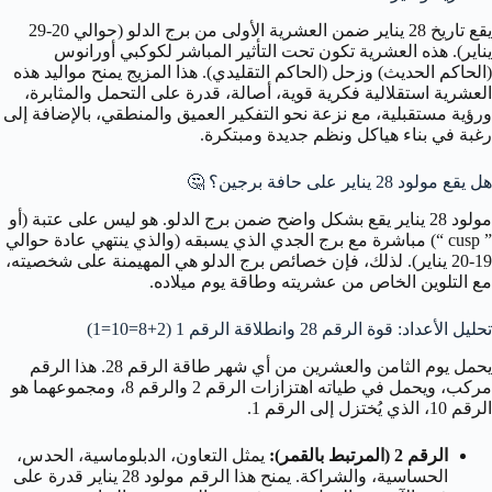
يقع تاريخ 28 يناير ضمن العشرية الأولى من برج الدلو (حوالي 20-29
يناير). هذه العشرية تكون تحت التأثير المباشر لكوكبي أورانوس
(الحاكم الحديث) وزحل (الحاكم التقليدي). هذا المزيج يمنح مواليد هذه
العشرية استقلالية فكرية قوية، أصالة، قدرة على التحمل والمثابرة،
ورؤية مستقبلية، مع نزعة نحو التفكير العميق والمنطقي، بالإضافة إلى
رغبة في بناء هياكل ونظم جديدة ومبتكرة.
هل يقع مولود 28 يناير على حافة برجين؟
🤔
مولود 28 يناير يقع بشكل واضح ضمن برج الدلو. هو ليس على عتبة (أو
” cusp “) مباشرة مع برج الجدي الذي يسبقه (والذي ينتهي عادة حوالي
19-20 يناير). لذلك، فإن خصائص برج الدلو هي المهيمنة على شخصيته،
مع التلوين الخاص من عشريته وطاقة يوم ميلاده.
تحليل الأعداد: قوة الرقم 28 وانطلاقة الرقم 1 (2+8=10=1)
يحمل يوم الثامن والعشرين من أي شهر طاقة الرقم 28. هذا الرقم
مركب، ويحمل في طياته اهتزازات الرقم 2 والرقم 8، ومجموعهما هو
الرقم 10، الذي يُختزل إلى الرقم 1.
الرقم 2 (المرتبط بالقمر):
يمثل التعاون، الدبلوماسية، الحدس،
الحساسية، والشراكة. يمنح هذا الرقم مولود 28 يناير قدرة على