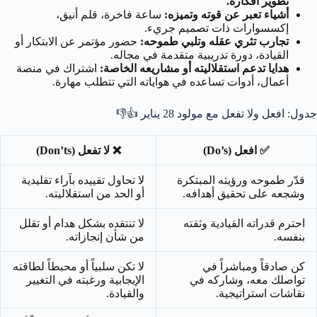
تطوير أفكاره.
أشياء تعبر عن قوته وتميزه:
ساعة فاخرة، قلم أنيق،
إكسسوارات ذات تصميم جريء.
تجارب تثري عقله وتلبي طموحه:
حضور مؤتمر عن الابتكار أو
القيادة، دورة تدريبية متقدمة في مجاله.
هدايا تدعم استقلاليته أو مشاريعه الخاصة:
اشتراك في منصة
أعمال، أدوات تساعده في هواياته التي تتطلب مهارة.
جدول: افعل ولا تفعل مع مولود 28 يناير
👍👎
✅ افعل (Do’s)
❌ لا تفعل (Don’ts)
قدّر طموحه ورؤيته المبتكرة
لا تحاول تقييده بآراء تقليدية
وشجعه على تحقيق أهدافه.
أو الحد من استقلاليته.
احترم قدراته القيادية وثقته
لا تنتقده بشكل هدام أو تقلل
بنفسه.
من شأن إنجازاته.
كن صادقاً ومباشراً في
لا تكن سلبياً أو محبطاً لطاقته
تواصلك معه، وشاركه في
الإيجابية ورغبته في التغيير
نقاشات استراتيجية.
والقيادة.