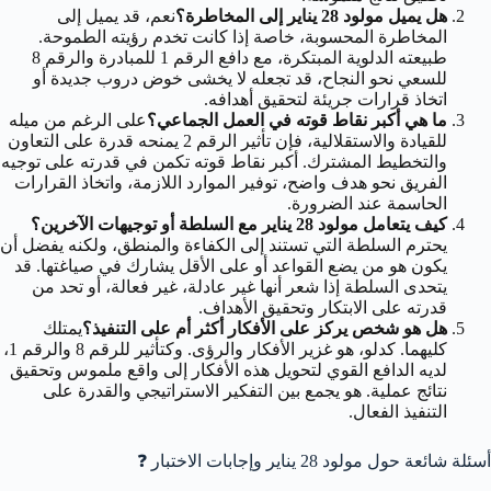
هل يميل مولود 28 يناير إلى المخاطرة؟
نعم، قد يميل إلى
المخاطرة المحسوبة، خاصة إذا كانت تخدم رؤيته الطموحة.
طبيعته الدلوية المبتكرة، مع دافع الرقم 1 للمبادرة والرقم 8
للسعي نحو النجاح، قد تجعله لا يخشى خوض دروب جديدة أو
اتخاذ قرارات جريئة لتحقيق أهدافه.
ما هي أكبر نقاط قوته في العمل الجماعي؟
على الرغم من ميله
للقيادة والاستقلالية، فإن تأثير الرقم 2 يمنحه قدرة على التعاون
والتخطيط المشترك. أكبر نقاط قوته تكمن في قدرته على توجيه
الفريق نحو هدف واضح، توفير الموارد اللازمة، واتخاذ القرارات
الحاسمة عند الضرورة.
كيف يتعامل مولود 28 يناير مع السلطة أو توجيهات الآخرين؟
يحترم السلطة التي تستند إلى الكفاءة والمنطق، ولكنه يفضل أن
يكون هو من يضع القواعد أو على الأقل يشارك في صياغتها. قد
يتحدى السلطة إذا شعر أنها غير عادلة، غير فعالة، أو تحد من
قدرته على الابتكار وتحقيق الأهداف.
هل هو شخص يركز على الأفكار أكثر أم على التنفيذ؟
يمتلك
كليهما. كدلو، هو غزير الأفكار والرؤى. وكتأثير للرقم 8 والرقم 1،
لديه الدافع القوي لتحويل هذه الأفكار إلى واقع ملموس وتحقيق
نتائج عملية. هو يجمع بين التفكير الاستراتيجي والقدرة على
التنفيذ الفعال.
أسئلة شائعة حول مولود 28 يناير وإجابات الاختبار
❓