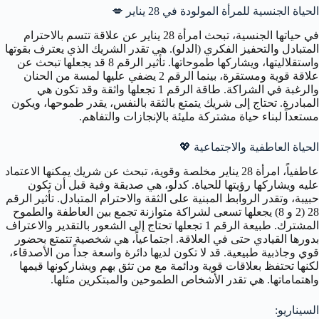
الحياة الجنسية للمرأة المولودة في 28 يناير
💋
في حياتها الجنسية، تبحث امرأة 28 يناير عن علاقة تتسم بالاحترام
المتبادل والتحفيز الفكري (الدلو). هي تقدر الشريك الذي يعترف بقوتها
واستقلاليتها، ويشاركها طموحاتها. تأثير الرقم 8 قد يجعلها تبحث عن
علاقة قوية ومستقرة، بينما الرقم 2 يضفي عليها لمسة من الحنان
والرغبة في الشراكة. طاقة الرقم 1 تجعلها واثقة وقد تكون هي
المبادرة. تحتاج إلى شريك يتمتع بالثقة بالنفس، يقدر طموحها، ويكون
مستعداً لبناء حياة مشتركة مليئة بالإنجازات والتفاهم.
الحياة العاطفية والاجتماعية
💖
عاطفياً، امرأة 28 يناير مخلصة وقوية، تبحث عن شريك يمكنها الاعتماد
عليه ويشاركها رؤيتها للحياة. كدلو، هي صديقة وفية قبل أن تكون
حبيبة، وتقدر الروابط المبنية على الثقة والاحترام المتبادل. تأثير الرقم
28 (2 و 8) يجعلها تسعى لشراكة متوازنة تجمع بين العاطفة والطموح
المشترك. طبيعة الرقم 1 تجعلها تحتاج إلى الشعور بالتقدير والاعتراف
بدورها القيادي حتى في العلاقة. اجتماعياً، هي شخصية تتمتع بحضور
قوي وجاذبية طبيعية. قد لا تكون لديها دائرة واسعة جداً من الأصدقاء،
لكنها تحتفظ بعلاقات قوية ودائمة مع من تثق بهم ويشاركونها قيمها
واهتماماتها. هي تقدر الأشخاص الطموحين والمبتكرين مثلها.
السيناريو: