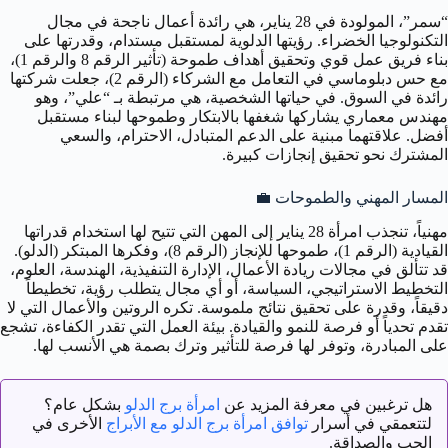
“سمر”، المولودة في 28 يناير، هي رائدة أعمال ناجحة في مجال
التكنولوجيا الخضراء. رؤيتها الدلوية لمستقبل مستدام، وقدرتها على
بناء فريق عمل قوي وتحقيق أهداف طموحة (تأثير الرقم 8 والرقم 1)،
مع حس دبلوماسي في التعامل مع الشركاء (الرقم 2)، جعلت شركتها
رائدة في السوق. في حياتها الشخصية، هي مرتبطة بـ “علي”، وهو
مهندس معماري يشاركها شغفها بالابتكار وطموحها لبناء مستقبل
أفضل. علاقتهما مبنية على الدعم المتبادل، الاحترام، والسعي
المشترك نحو تحقيق إنجازات كبيرة.
المسار المهني والطموحات
💼
مهنياً، تنجذب امرأة 28 يناير إلى المهن التي تتيح لها استخدام قدراتها
القيادية (الرقم 1)، طموحها للإنجاز (الرقم 8)، وفكرها المبتكر (الدلو).
قد تتألق في مجالات ريادة الأعمال، الإدارة التنفيذية، الهندسة، العلوم،
التخطيط الاستراتيجي، السياسة، أو أي مجال يتطلب رؤية، تخطيطاً
دقيقاً، وقدرة على تحقيق نتائج ملموسة. تكره الروتين والأعمال التي لا
تقدم تحدياً أو فرصة للنمو والقيادة. بيئة العمل التي تقدر الكفاءة، تشجع
على المبادرة، وتوفر لها فرصة للتأثير وترك بصمة هي الأنسب لها.
هل ترغبين في معرفة المزيد عن
امرأة برج الدلو
بشكل عام؟
لتتعمقي في أسرار
توافق امرأة برج الدلو مع الأبراج
الأخرى في
الحب والصداقة.