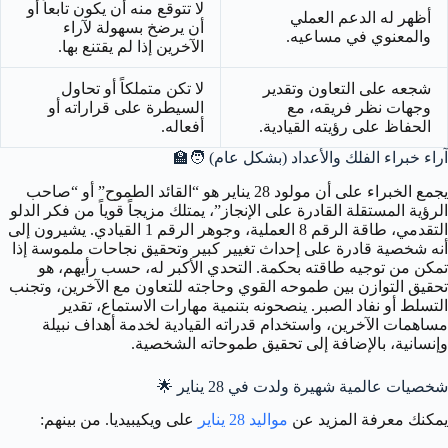
لا تتوقع منه أن يكون تابعاً أو
أظهر له الدعم العملي
أن يرضخ بسهولة لآراء
والمعنوي في مساعيه.
الآخرين إذا لم يقتنع بها.
شجعه على التعاون وتقدير
لا تكن متملكاً أو تحاول
وجهات نظر فريقه، مع
السيطرة على قراراته أو
الحفاظ على رؤيته القيادية.
أفعاله.
آراء خبراء الفلك والأعداد (بشكل عام)
🧑‍🏫
يجمع الخبراء على أن مولود 28 يناير هو “القائد الطموح” أو “صاحب
الرؤية المستقلة القادرة على الإنجاز”، يمتلك مزيجاً قوياً من فكر الدلو
التقدمي، طاقة الرقم 8 العملية، وجوهر الرقم 1 القيادي. يشيرون إلى
أنه شخصية قادرة على إحداث تغيير كبير وتحقيق نجاحات ملموسة إذا
تمكن من توجيه طاقته بحكمة. التحدي الأكبر له، حسب رأيهم، هو
تحقيق التوازن بين طموحه القوي وحاجته للتعاون مع الآخرين، وتجنب
التسلط أو نفاد الصبر. ينصحونه بتنمية مهارات الاستماع، تقدير
مساهمات الآخرين، واستخدام قدراته القيادية لخدمة أهداف نبيلة
وإنسانية، بالإضافة إلى تحقيق طموحاته الشخصية.
شخصيات عالمية شهيرة ولدت في 28 يناير
🌟
يمكنك معرفة المزيد عن
مواليد 28 يناير
على ويكيبيديا. من بينهم: