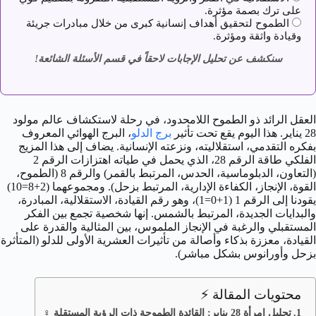
على ترك بصمة مؤثرة.
الطموح لتحقيق أهداف إنسانية كبرى من خلال مبادرات جريئة
وقيادة واثقة ومؤثرة.
سنكشف عن تحليل الإجابات لاحقاً في قسم الأسئلة الشائعة!
العقل الرائد ذو الطموح اللامحدود، في رحلة لاستكشاف عالم مولود
28 يناير. هذا اليوم يقع تحت تأثير
برج الدلو
، البرج الهوائي المعروف
بفكره التقدمي، استقلاليته، ونزعته الإنسانية. يضاف إلى هذا المزيج
الفلكي طاقة الرقم 28، الذي يحمل في طياته اهتزازات الرقم 2
(التعاون، الدبلوماسية، الحدس، المرتبط بالقمر) والرقم 8 (الطموح،
القوة، الإنجاز، الكفاءة الإدارية، المرتبط بزحل). ومجموعهما (2+8=10)
يقودنا إلى الرقم 1 (1+0=1)، وهو رقم القيادة، الاستقلالية، المبادرة،
والبدايات الجديدة، المرتبط بالشمس. إنها شخصية تجمع بين الفكر
المستقبلي والرغبة في الإنجاز الملموس، بين المثالية والقدرة على
القيادة، معززة بذكاء وأصالة من تأثيرات العشرية الأولى للدلو (المتأثرة
بزحل وأورانوس بشكل مباشر).
محتويات المقالة ⚡
تحليل امرأة 28 يناير: القائدة الطموحة ذات الرؤية المستقلة ♀️