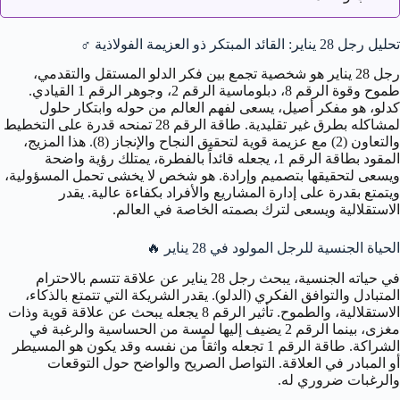
تحليل رجل 28 يناير: القائد المبتكر ذو العزيمة الفولاذية
♂️
رجل 28 يناير هو شخصية تجمع بين فكر الدلو المستقل والتقدمي،
طموح وقوة الرقم 8، دبلوماسية الرقم 2، وجوهر الرقم 1 القيادي.
كدلو، هو مفكر أصيل، يسعى لفهم العالم من حوله وابتكار حلول
لمشاكله بطرق غير تقليدية. طاقة الرقم 28 تمنحه قدرة على التخطيط
والتعاون (2) مع عزيمة قوية لتحقيق النجاح والإنجاز (8). هذا المزيج،
المقود بطاقة الرقم 1، يجعله قائداً بالفطرة، يمتلك رؤية واضحة
ويسعى لتحقيقها بتصميم وإرادة. هو شخص لا يخشى تحمل المسؤولية،
ويتمتع بقدرة على إدارة المشاريع والأفراد بكفاءة عالية. يقدر
الاستقلالية ويسعى لترك بصمته الخاصة في العالم.
الحياة الجنسية للرجل المولود في 28 يناير
🔥
في حياته الجنسية، يبحث رجل 28 يناير عن علاقة تتسم بالاحترام
المتبادل والتوافق الفكري (الدلو). يقدر الشريكة التي تتمتع بالذكاء،
الاستقلالية، والطموح. تأثير الرقم 8 يجعله يبحث عن علاقة قوية وذات
مغزى، بينما الرقم 2 يضيف إليها لمسة من الحساسية والرغبة في
الشراكة. طاقة الرقم 1 تجعله واثقاً من نفسه وقد يكون هو المسيطر
أو المبادر في العلاقة. التواصل الصريح والواضح حول التوقعات
والرغبات ضروري له.