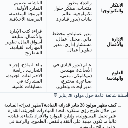
رائدة)، مطور
الناشئة، تصميم
الابتكار
منتجات، مبتكر حلول
النماذج الأولية،
والتكنولوجيا
تكنولوجية، عالم
البرمجة المتقدمة،
بيانات (بدور قيادي).
القرصنة الأخلاقية.
قراءة كتب الإدارة
مدير عمليات، مخطط
والأعمال، متابعة
الإدارة
مالي، محلل أعمال،
أسواق المال، تطوير
والأعمال
مستشار إداري، مدير
المهارات القيادية،
تطوير أعمال.
الشطرنج.
عالم (بدور قيادي في
بناء النماذج، إجراء
الأبحاث)، مهندس
التجارب، دراسة
العلوم
(ميكانيكي، مدني،
الاختراعات الجديدة،
والهندسة
صناعي)، مخترع،
المشاركة في
مدير أبحاث وتطوير.
مسابقات علمية.
أسئلة شائعة عامة حول مولود 28 يناير
💬
كيف يظهر مولود 28 يناير قدراته القيادية؟
يظهر قدراته القيادية
من خلال طرح رؤى مبتكرة، اتخاذ المبادرات الجريئة، القدرة
على تحمل المسؤولية، وإدارة الموارد والأفراد بكفاءة. قيادته
غالباً ما تكون مبنية على الثقة بالنفس، الطموح، والرغبة في
تحقيق نتائج ملموسة.