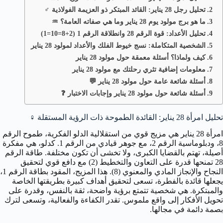
تحليل رجل 28 يناير: القائد المبتكر ذو العزيمة الفولاذية ♂️
ما هو برج مولود يوم 28 يناير وما هي صفاته العامة؟ ♒️
تحليل الأعداد: قوة الرقم 28 وانطلاقة الرقم 1 (2+8=10=1)
الشخصية المتكاملة: نسج خيوط الفلك والأعداد لمولود 28 يناير
كيف ولماذا؟ أسئلة معمقة حول مولود 28 يناير
معلومات إضافية تثري رحلتك مع مولود 28 يناير
أسئلة شائعة عامة حول مولود 28 يناير 💬
أسئلة شائعة حول مولود 28 يناير وإجابات الاختبار ❓
تحليل امرأة 28 يناير: القائدة الطموحة ذات الرؤية المستقلة
♀️
امرأة 28 يناير هي مزيج قوي من استقلالية الدلو الفكرية، طموح الرقم
8، ودبلوماسية الرقم 2، مع جوهر قيادي من الرقم 1. كدلو، هي مفكرة
أصيلة، تهتم بالقضايا الكبرى، ولا تخشى أن تكون مختلفة. طاقة الرقم
28 تمنحها قدرة على التعاون والتخطيط (2) مع دافع قوي لتحقيق
النجاح والإنجاز المادي والمعنوي (8). هذا المزيج، المقود بطاقة الرقم 1،
يجعلها قائدة بالفطرة، تسعى لتحقيق أهداف كبيرة بطريقتها الخاصة
والمبتكرة. هي شخصية تتمتع برؤية واضحة، ثقة بالنفس، وقدرة على
تحويل الأفكار إلى واقع ملموس. تقدر الكفاءة والفعالية، وتسعى لترك
بصمة دائمة في مجالها.