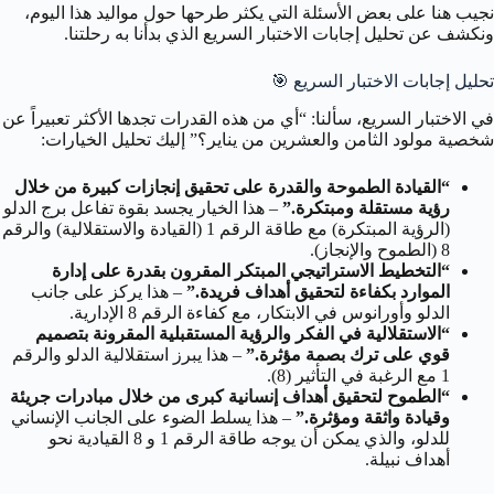
نجيب هنا على بعض الأسئلة التي يكثر طرحها حول مواليد هذا اليوم،
ونكشف عن تحليل إجابات الاختبار السريع الذي بدأنا به رحلتنا.
تحليل إجابات الاختبار السريع
🎯
في الاختبار السريع، سألنا: “أي من هذه القدرات تجدها الأكثر تعبيراً عن
شخصية مولود الثامن والعشرين من يناير؟” إليك تحليل الخيارات:
“القيادة الطموحة والقدرة على تحقيق إنجازات كبيرة من خلال
رؤية مستقلة ومبتكرة.”
– هذا الخيار يجسد بقوة تفاعل برج الدلو
(الرؤية المبتكرة) مع طاقة الرقم 1 (القيادة والاستقلالية) والرقم
8 (الطموح والإنجاز).
“التخطيط الاستراتيجي المبتكر المقرون بقدرة على إدارة
الموارد بكفاءة لتحقيق أهداف فريدة.”
– هذا يركز على جانب
الدلو وأورانوس في الابتكار، مع كفاءة الرقم 8 الإدارية.
“الاستقلالية في الفكر والرؤية المستقبلية المقرونة بتصميم
قوي على ترك بصمة مؤثرة.”
– هذا يبرز استقلالية الدلو والرقم
1 مع الرغبة في التأثير (8).
“الطموح لتحقيق أهداف إنسانية كبرى من خلال مبادرات جريئة
وقيادة واثقة ومؤثرة.”
– هذا يسلط الضوء على الجانب الإنساني
للدلو، والذي يمكن أن يوجه طاقة الرقم 1 و 8 القيادية نحو
أهداف نبيلة.