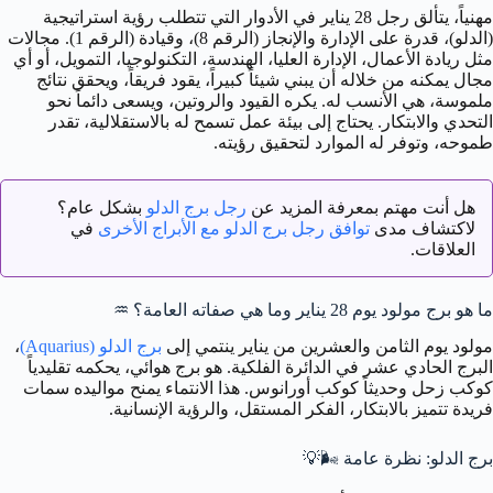
مهنياً، يتألق رجل 28 يناير في الأدوار التي تتطلب رؤية استراتيجية
(الدلو)، قدرة على الإدارة والإنجاز (الرقم 8)، وقيادة (الرقم 1). مجالات
مثل ريادة الأعمال، الإدارة العليا، الهندسة، التكنولوجيا، التمويل، أو أي
مجال يمكنه من خلاله أن يبني شيئاً كبيراً، يقود فريقاً، ويحقق نتائج
ملموسة، هي الأنسب له. يكره القيود والروتين، ويسعى دائماً نحو
التحدي والابتكار. يحتاج إلى بيئة عمل تسمح له بالاستقلالية، تقدر
طموحه، وتوفر له الموارد لتحقيق رؤيته.
هل أنت مهتم بمعرفة المزيد عن
رجل برج الدلو
بشكل عام؟
لاكتشاف مدى
توافق رجل برج الدلو مع الأبراج الأخرى
في
العلاقات.
ما هو برج مولود يوم 28 يناير وما هي صفاته العامة؟
♒️
مولود يوم الثامن والعشرين من يناير ينتمي إلى
برج الدلو (Aquarius)
،
البرج الحادي عشر في الدائرة الفلكية. هو برج هوائي، يحكمه تقليدياً
كوكب زحل وحديثاً كوكب أورانوس. هذا الانتماء يمنح مواليده سمات
فريدة تتميز بالابتكار، الفكر المستقل، والرؤية الإنسانية.
برج الدلو: نظرة عامة
🌬️💡