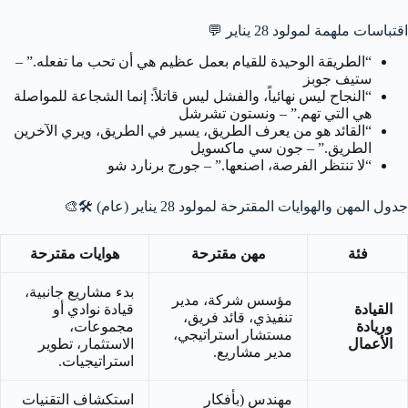
اقتباسات ملهمة لمولود 28 يناير
💬
“الطريقة الوحيدة للقيام بعمل عظيم هي أن تحب ما تفعله.” –
ستيف جوبز
“النجاح ليس نهائياً، والفشل ليس قاتلاً: إنما الشجاعة للمواصلة
هي التي تهم.” – ونستون تشرشل
“القائد هو من يعرف الطريق، يسير في الطريق، ويري الآخرين
الطريق.” – جون سي ماكسويل
“لا تنتظر الفرصة، اصنعها.” – جورج برنارد شو
جدول المهن والهوايات المقترحة لمولود 28 يناير (عام)
🛠️🎨
فئة
مهن مقترحة
هوايات مقترحة
بدء مشاريع جانبية،
مؤسس شركة، مدير
القيادة
قيادة نوادي أو
تنفيذي، قائد فريق،
وريادة
مجموعات،
مستشار استراتيجي،
الأعمال
الاستثمار، تطوير
مدير مشاريع.
استراتيجيات.
مهندس (بأفكار
استكشاف التقنيات