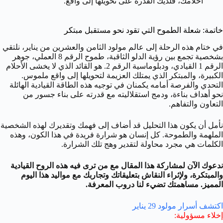
أحلامك، فلديك القدرة على تحويلها إلى واقع.
خاتمة: شعلة الطموح التي تقود نحو مستقبل مبتكر
في ختام هذه الرحلة إلى عالم مولود الثامن والعشرين من يناير، نلتقي
بشخصية تجمع بين رؤية الدلو الثاقبة، طموح الرقم 8 العملي، جوهر
الرقم 1 القيادي، ودبلوماسية الرقم 2. هو القائد الذي لا يخشى الأحلام
الكبيرة، والمبتكر الذي يمتلك العزيمة لتحويلها إلى واقع ملموس.
التحدي والفرصة أمامه يكمنان في توجيه هذه الطاقة القيادية الهائلة
نحو أهداف بناءة، ودمج استقلاليته مع قدرته على بناء جسور من
التعاون والتفاهم.
نأمل أن يكون هذا التحليل قد أضاف إلى فهمك وتقديرك لهذه الشخصية
الملهمة والطموحة. كل إنسان هو شرارة فريدة في هذا الكون، وهذه
الكلمات هي مجرد محاولة لتقدير وهج تلك الشرارة.
ندعوك الآن لمشاركة هذا المقال مع من ترى فيه هذه الروح القيادية
والمبتكرة، ولإثراء النقاش بتعليقاتك وتجاربك مع مواليد هذا اليوم
المميز. مساهمتك تضيء لنا دروب المعرفة.
اكتشف أسرار مولود 29 يناير
إخلاء مسؤولية
: