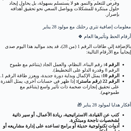
وفرص للتعلم والنمو. هو لا يستسلم بسهولة، بل يحاول إيجاد
حلول مبتكرة للمشكلات ويواصل السعي نحو تحقيق أهدافه
بإصرار.
معلومات إضافية تثري رحلتك مع مولود 28 يناير
أرقام الحظ وتأثيرها العام
🍀
بالإضافة إلى طاقات الرقم 1 (من 28)، قد يجد مواليد هذا اليوم صدى
إيجابياً مع الأرقام التالية:
الرقم 4:
رقم البناء، النظام، والعمل الجاد (يتناغم مع طموح
الرقم 8 وقدرة الدلو على التخطيط).
الرقم 10:
يمثل الإكمال وبداية دورة جديدة، ويعزز طاقة الرقم 1.
الرقم 22 (رقم ماستر):
إذا ظهر في حسابات أخرى، يمثل القدرة
على تحقيق إنجازات ضخمة ذات تأثير واسع (يتناغم مع
طموحهم).
أفكار هدايا لمولود 28 يناير
🎁
كتب عن القيادة، الاستراتيجية، ريادة الأعمال، أو سير ذاتية
لشخصيات ناجحة ومبتكرة.
أدوات تكنولوجية حديثة أو برامج تساعده على إدارة مشاريعه أو