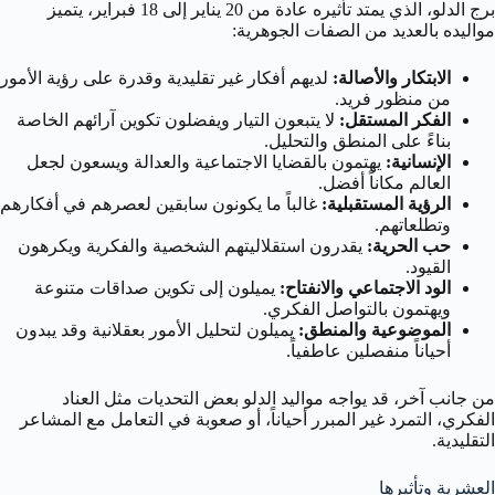
برج الدلو، الذي يمتد تأثيره عادة من 20 يناير إلى 18 فبراير، يتميز
مواليده بالعديد من الصفات الجوهرية:
الابتكار والأصالة:
لديهم أفكار غير تقليدية وقدرة على رؤية الأمور
من منظور فريد.
الفكر المستقل:
لا يتبعون التيار ويفضلون تكوين آرائهم الخاصة
بناءً على المنطق والتحليل.
الإنسانية:
يهتمون بالقضايا الاجتماعية والعدالة ويسعون لجعل
العالم مكاناً أفضل.
الرؤية المستقبلية:
غالباً ما يكونون سابقين لعصرهم في أفكارهم
وتطلعاتهم.
حب الحرية:
يقدرون استقلاليتهم الشخصية والفكرية ويكرهون
القيود.
الود الاجتماعي والانفتاح:
يميلون إلى تكوين صداقات متنوعة
ويهتمون بالتواصل الفكري.
الموضوعية والمنطق:
يميلون لتحليل الأمور بعقلانية وقد يبدون
أحياناً منفصلين عاطفياً.
من جانب آخر، قد يواجه مواليد الدلو بعض التحديات مثل العناد
الفكري، التمرد غير المبرر أحياناً، أو صعوبة في التعامل مع المشاعر
التقليدية.
العشرية وتأثيرها