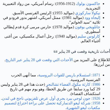
جاكسون بولوك
(1912-1956): رسام أمريكي، من رواد التعبيرية
التجريدية.
نيكولا ساركوزي
(مواليد 1955): الرئيس الفرنسي الأسبق.
إليجاه وود
(مواليد 1981): ممثل أمريكي، اشتهر بدور فرودو في
ثلاثية “سيد الخواتم”.
جانلويجي بوفون
(مواليد 1978): حارس مرمى كرة قدم إيطالي
أسطوري.
كارلوس سليم
(مواليد 1940): رجل أعمال مكسيكي، من أغنى
أغنياء العالم.
أحداث تاريخية وقعت في 28 يناير
📜
للاطلاع على المزيد من
الأحداث التي وقعت في 28 يناير عبر التاريخ
.
من أبرزها:
1871: استسلام باريس للقوات البروسية
، مما أنهى الحرب
الفرنسية البروسية.
1986: كارثة مكوك الفضاء تشالنجر
(حدث هذا في 28 يناير وليس
29 كما ورد سابقاً عن طريق الخطأ، وهو يوم مهم في تاريخ
استكشاف الفضاء).
1926: جون لوجي بيرد يجري أول عرض تلفزيوني ناجح في لندن
.
1958: شركة ليغو الدنماركية تحصل على براءة اختراع لتصميم
مكعبات ليغو الشهيرة
.