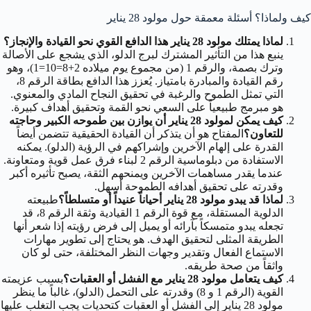
كيف ولماذا؟ أسئلة معمقة حول مولود 28 يناير
لماذا يمتلك مولود 28 يناير هذا الدافع القوي نحو القيادة والإنجاز؟
ينبع هذا من التأثير المشترك لبرج الدلو، الذي يشجع على الأصالة
وترك بصمة، والرقم 1 (من مجموع يوم ميلاده 2+8=10=1)، وهو
رقم القيادة والمبادرة بامتياز. يُعزز هذا الدافع بطاقة الرقم 8،
التي تمثل الطموح والرغبة في تحقيق النجاح المادي والمعنوي.
هو مبرمج طبيعياً على السعي نحو القمة وتحقيق أهداف كبيرة.
كيف يمكن لمولود 28 يناير أن يوازن بين طموحه الكبير وحاجته
للتعاون؟
المفتاح هو أن يتذكر أن القيادة الحقيقية تتضمن أيضاً
القدرة على إلهام الآخرين وإشراكهم في الرؤية (الدلو). يمكنه
الاستفادة من دبلوماسية الرقم 2 لبناء فرق عمل قوية ومتعاونة.
عندما يقدر مساهمات الآخرين ويمنحهم الثقة، يصبح تأثيره أكبر
وقدرته على تحقيق أهدافه الطموحة أسهل.
لماذا قد يبدو مولود 28 يناير أحياناً عنيداً أو متسلطاً؟
طبيعته
الدلوية المستقلة، مع قوة الرقم 1 القيادية وثقة الرقم 8، قد
تجعله يبدو متمسكاً بآرائه أو يميل إلى فرض رؤيته إذا شعر أنها
الطريقة المثلى لتحقيق الهدف. هو يحتاج إلى تطوير مهارات
الاستماع الفعال وتقدير وجهات النظر المختلفة، حتى لو كان
واثقاً من صحة طريقه.
كيف يتعامل مولود 28 يناير مع الفشل أو العقبات؟
بسبب عزيمته
القوية (الرقم 1 و 8) وقدرته على التحمل (الدلو)، غالباً ما ينظر
مولود 28 يناير إلى الفشل أو العقبات كتحديات يجب التغلب عليها