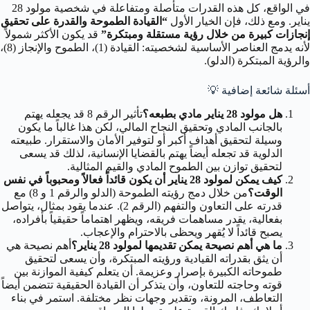
في الواقع، كل هذه القدرات متأصلة ومتفاعلة في شخصية مولود 28
يناير. ومع ذلك، فإن الخيار الأول
“القيادة الطموحة والقدرة على تحقيق
إنجازات كبيرة من خلال رؤية مستقلة ومبتكرة”
قد يكون الأكثر شمولاً
لأنه يدمج العناصر الأساسية لشخصيته: القيادة (1)، الطموح والإنجاز (8)،
والرؤية المبتكرة (الدلو).
أسئلة شائعة إضافية
💡
هل مولود 28 يناير مادي بطبعه؟
تأثير الرقم 8 قد يجعله يهتم
بالجانب المادي وتحقيق النجاح المالي، لكن هذا غالباً ما يكون
وسيلة لتحقيق أهداف أكبر أو لتوفير الأمان والاستقرار. طبيعته
الدلوية قد تجعله أيضاً يهتم بالقضايا الإنسانية، لذلك قد يسعى
لتحقيق توازن بين الطموح المادي والقيم المثالية.
كيف يمكن لمولود 28 يناير أن يكون قائداً فعالاً ومحبوباً في نفس
الوقت؟
من خلال دمج رؤيته الطموحة (الدلو والرقم 1 و 8) مع
قدرته على التعاون والتفهم (الرقم 2). عندما يقود بمثال، يتواصل
بفعالية، يقدر مساهمات فريقه، ويظهر اهتماماً حقيقياً بأفراده،
يصبح قائداً لا يُقهر ويحظى بالاحترام والإعجاب.
ما هي أهم نصيحة يمكن تقديمها لمولود 28 يناير؟
أهم نصيحة هي
أن يثق بقدراته القيادية ورؤيته المبتكرة، وأن يسعى لتحقيق
طموحاته الكبيرة بإصرار وعزيمة. أن يتعلم كيفية الموازنة بين
قوته وحاجته للتعاون، وأن يتذكر أن القيادة الحقيقية تتضمن أيضاً
التعاطف، المرونة، وتقدير وجهات نظر مختلفة. استمر في بناء