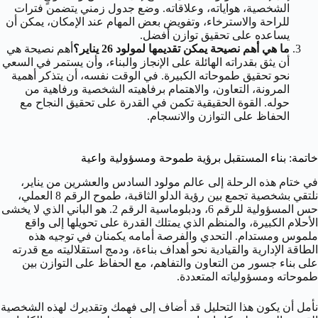
الشخصية، هواياته، وعلاقاته. وضع جدول زمني يتضمن فترات
للراحة والاسترخاء، وتفويض بعض المهام عند الإمكان، يمكن أن
يساعده على تحقيق توازن أفضل.
ما هي أهم نصيحة يمكن تقديمها لمولود 26 يناير؟
أهم نصيحة هي
أن يثق بقدراته الهائلة على الإنجاز والبناء، وأن يستمر في السعي
نحو تحقيق طموحاته الكبيرة. في الوقت نفسه، أن يتذكر أهمية
المرونة، التعاون، والاهتمام برفاهيته الشخصية ورفاهية من
حوله. القوة الحقيقية تكمن في القدرة على تحقيق النجاح مع
الحفاظ على التوازن والانسجام.
خاتمة: بناء المستقبل برؤية طموحة ومسؤولية واعية
في ختام هذه الرحلة إلى عالم مولود السادس والعشرين من يناير،
نلتقي بشخصية تجمع بين رؤية الدلو الثاقبة، طموح الرقم 8 العملي،
حس المسؤولية للرقم 6، ودبلوماسية الرقم 2. هو الباني الذي لا يخشى
الأحلام الكبيرة، والمنظم الذي يمتلك القدرة على تحويلها إلى واقع
ملموس ومستدام. التحدي والفرصة أمامه يكمنان في توجيه هذه
الطاقة الإدارية والقيادية نحو أهداف بناءة، ودمج استقلاليته مع قدرته
على بناء جسور من التعاون والتفاهم، مع الحفاظ على التوازن بين
طموحاته ومسؤولياته المتعددة.
نأمل أن يكون هذا التحليل قد أضاف إلى فهمك وتقديرك لهذه الشخصية