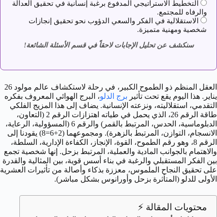
التخطيط الاستراتيجي المدفوع برغبة إنسانية في تحقيق العدالة
والرفاه للمجتمع.
الاستقلالية في الفكر والسعي الدؤوب نحو تحقيق إنجازات
شخصية ومهنية متميزة.
سنكشف عن تحليل الإجابات لاحقاً في قسم الأسئلة الشائعة!
العقل المنظم ذو الطموح الكبير، في رحلة لاستكشاف عالم مولود 26
يناير. هذا اليوم يقع تحت تأثير
برج الدلو
، البرج الهوائي المعروف بفكره
التقدمي، استقلاليته، ونزعته الإنسانية. يضاف إلى هذا المزيج الفلكي
طاقة الرقم 26، الذي يحمل في طياته اهتزازات الرقم 2 (التعاون،
الدبلوماسية، الحدس، المرتبط بالقمر) والرقم 6 (المسؤولية، الرعاية،
الانسجام، التوازن، المرتبط بالزهرة). ومجموعهما (2+6=8) يقودنا إلى
الرقم 8، وهو رقم الطموح، القوة، الإنجاز، الكفاءة الإدارية، السلطة،
والاهتمام بالجوانب المادية والعملية، المرتبط بزحل. إنها شخصية تجمع
بين الفكر المستقبلي والرغبة في بناء أسس قوية، بين المثالية والقدرة
على تحقيق النجاح الملموس، معززة بذكاء وأصالة من تأثيرات العشرية
الأولى للدلو (المتأثرة بزحل وأورانوس بشكل مباشر).
محتويات المقالة ⚡