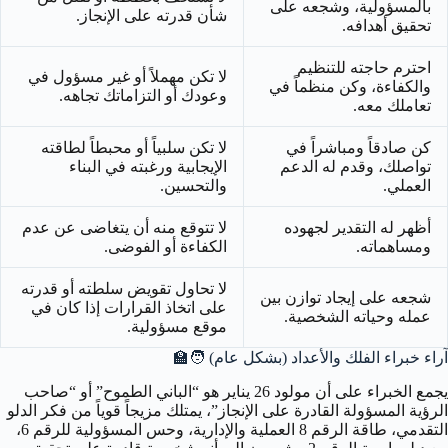
بالمسؤولية، وشجعه على
شأن قدرته على الإنجاز.
تحقيق أهدافه.
احترم حاجته للتنظيم
لا تكن مهملاً أو غير مسؤول في
والكفاءة، وكن منظماً في
وعودك أو التزاماتك تجاهه.
تعاملك معه.
كن صادقاً ومباشراً في
لا تكن سلبياً أو محبطاً لطاقته
تواصلك، وقدم له الدعم
الإيجابية ورغبته في البناء
العملي.
والتحسين.
أظهر له التقدير لجهوده
لا تتوقع منه أن يتغاضى عن عدم
ومساهماته.
الكفاءة أو الفوضى.
لا تحاول تقويض سلطته أو قدرته
شجعه على إيجاد توازن بين
على اتخاذ القرارات إذا كان في
عمله وحياته الشخصية.
موقع مسؤولية.
آراء خبراء الفلك والأعداد (بشكل عام)
🧑‍🏫
يجمع الخبراء على أن مولود 26 يناير هو “الباني الطموح” أو “صاحب
الرؤية المسؤولة القادرة على الإنجاز”، يمتلك مزيجاً قوياً من فكر الدلو
التقدمي، طاقة الرقم 8 العملية والإدارية، وحس المسؤولية للرقم 6،