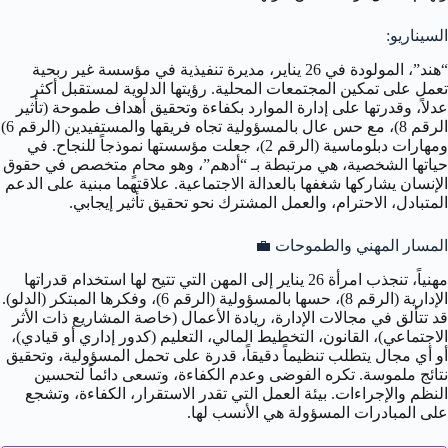
السيناريو:
“هند”، المولودة في 26 يناير، مديرة تنفيذية في مؤسسة غير ربحية
تعمل على تمكين المجتمعات المحلية. رؤيتها الدلوية لمستقبل أكثر
عدلاً، وقدرتها على إدارة الموارد بكفاءة وتحقيق أهداف طموحة (تأثير
الرقم 8)، مع حس عال بالمسؤولية تجاه فريقها والمستفيدين (الرقم 6)
ومهارات دبلوماسية (الرقم 2)، جعلت مؤسستها نموذجاً للنجاح. في
حياتها الشخصية، هي مرتبطة بـ “أدهم”، وهو محامٍ متخصص في حقوق
الإنسان يشاركها شغفها بالعدالة الاجتماعية. علاقتهما مبنية على الدعم
المتبادل، الاحترام، والعمل المشترك نحو تحقيق تأثير إيجابي.
المسار المهني والطموحات
💼
مهنياً، تنجذب امرأة 26 يناير إلى المهن التي تتيح لها استخدام قدراتها
الإدارية (الرقم 8)، حسها بالمسؤولية (الرقم 6)، وفكرها المبتكر (الدلو).
قد تتألق في مجالات الإدارة، ريادة الأعمال (خاصة المشاريع ذات الأثر
الاجتماعي)، القانون، التخطيط المالي، التعليم (كدور إداري أو قيادي)،
أو أي مجال يتطلب تنظيماً دقيقاً، قدرة على تحمل المسؤولية، وتحقيق
نتائج ملموسة. تكره الفوضى وعدم الكفاءة، وتسعى دائماً لتحسين
النظم والإجراءات. بيئة العمل التي تقدر الاستقرار، الكفاءة، وتشجع
على المبادرات المسؤولة هي الأنسب لها.