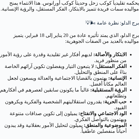
يحكمه تقليدياً كوكب زحل وحديثاً كوكب أورانوس. هذا الانتماء يمنح
مواليده سمات فريدة تتميز بالابتكار، الفكر المستقل، والرؤية الإنسانية.
برج الدلو: نظرة عامة
🌬️💡
برج الدلو، الذي يمتد تأثيره عادة من 20 يناير إلى 18 فبراير، يتميز
مواليده بالعديد من الصفات الجوهرية:
الابتكار والأصالة:
لديهم أفكار غير تقليدية وقدرة على رؤية الأمور
من منظور فريد.
الفكر المستقل:
لا يتبعون التيار ويفضلون تكوين آرائهم الخاصة
بناءً على المنطق والتحليل.
الإنسانية:
يهتمون بالقضايا الاجتماعية والعدالة ويسعون لجعل
العالم مكاناً أفضل.
الرؤية المستقبلية:
غالباً ما يكونون سابقين لعصرهم في أفكارهم
وتطلعاتهم.
حب الحرية:
يقدرون استقلاليتهم الشخصية والفكرية ويكرهون
القيود.
الود الاجتماعي والانفتاح:
يميلون إلى تكوين صداقات متنوعة
ويهتمون بالتواصل الفكري.
الموضوعية والمنطق:
يميلون لتحليل الأمور بعقلانية وقد يبدون
أحياناً منفصلين عاطفياً.