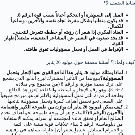
نقاط الضعف
👎
الميل إلى السيطرة أو التحكم أحياناً بسبب قوة الرقم 8.
قد يكون متطلباً بشكل مفرط تجاه نفسه والآخرين، وساعياً
للكمال.
العناد الفكري إذا شعر أن رؤيته أو خططه تتعرض للتحدي.
قد يجد صعوبة في التعبير عن المشاعر الضعيفة، مفضلاً إظهار
القوة.
الإفراط في العمل أو تحمل مسؤوليات تفوق طاقته.
كيف ولماذا؟ أسئلة معمقة حول مولود 26 يناير
لماذا يمتلك مولود 26 يناير هذا الدافع القوي نحو الإنجاز وتحمل
المسؤولية؟
ينبع هذا من التأثير المشترك لبرج الدلو، الذي يشجع
على ترك بصمة مؤثرة، والرقم 8 (من مجموع يوم ميلاده
2+6=8)، وهو رقم الإنجاز والسلطة والكفاءة. يُعزز هذا الدافع
بطاقة الرقم 6، التي تمثل المسؤولية والالتزام. هو مبرمج طبيعياً
على السعي نحو تحقيق أهداف كبيرة وتحمل مسؤولية نتائجها.
كيف يمكن لمولود 26 يناير أن يوازن بين طموحه الكبير واهتمامه
بالآخرين (الرقم 6)؟
المفتاح هو أن يوجه طموحه نحو أهداف تخدم
الصالح العام أو تحقق فائدة لمجتمعه أو أسرته. يمكنه الاستفادة
من دبلوماسية الرقم 2 لبناء علاقات قوية مبنية على الثقة
والاحترام المتبادل. عندما يشعر أن إنجازاته تساهم في رفاهية