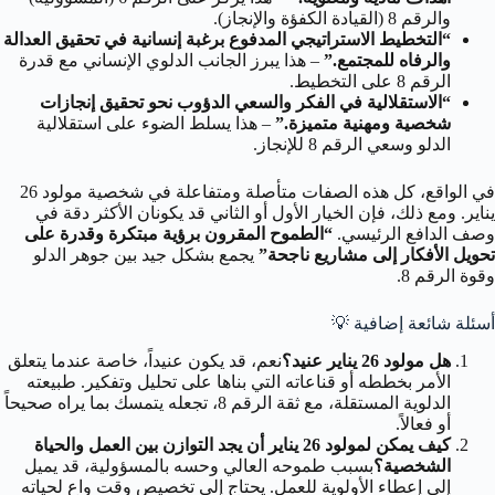
والرقم 8 (القيادة الكفؤة والإنجاز).
“التخطيط الاستراتيجي المدفوع برغبة إنسانية في تحقيق العدالة
والرفاه للمجتمع.”
– هذا يبرز الجانب الدلوي الإنساني مع قدرة
الرقم 8 على التخطيط.
“الاستقلالية في الفكر والسعي الدؤوب نحو تحقيق إنجازات
شخصية ومهنية متميزة.”
– هذا يسلط الضوء على استقلالية
الدلو وسعي الرقم 8 للإنجاز.
في الواقع، كل هذه الصفات متأصلة ومتفاعلة في شخصية مولود 26
يناير. ومع ذلك، فإن الخيار الأول أو الثاني قد يكونان الأكثر دقة في
وصف الدافع الرئيسي.
“الطموح المقرون برؤية مبتكرة وقدرة على
تحويل الأفكار إلى مشاريع ناجحة”
يجمع بشكل جيد بين جوهر الدلو
وقوة الرقم 8.
أسئلة شائعة إضافية
💡
هل مولود 26 يناير عنيد؟
نعم، قد يكون عنيداً، خاصة عندما يتعلق
الأمر بخططه أو قناعاته التي بناها على تحليل وتفكير. طبيعته
الدلوية المستقلة، مع ثقة الرقم 8، تجعله يتمسك بما يراه صحيحاً
أو فعالاً.
كيف يمكن لمولود 26 يناير أن يجد التوازن بين العمل والحياة
الشخصية؟
بسبب طموحه العالي وحسه بالمسؤولية، قد يميل
إلى إعطاء الأولوية للعمل. يحتاج إلى تخصيص وقت واعٍ لحياته