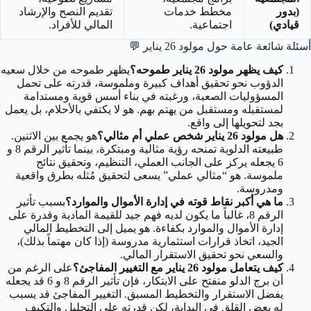
(بدور
مخطط خدمات
تقديم النصح والإرشاد
قيادي)
اجتماعية.
المالي للأفراد.
أسئلة شائعة عامة حول مولود 26 يناير
💬
كيف يظهر مولود 26 يناير طموحه؟
يظهر طموحه من خلال سعيه
الدؤوب نحو تحقيق أهداف كبيرة وملموسة، قدرته على تحمل
المسؤوليات الصعبة، ورغبته في بناء أسس قوية ومستدامة
لمستقبله ومستقبل من يهتم بهم. هو لا يكتفي بالأحلام، بل يعمل
بجد لتحويلها إلى واقع.
هل مولود 26 يناير شخص عملي أم مثالي؟
هو يجمع بين الاثنين.
طبيعته الدلوية تمنحه رؤية مثالية ومبتكرة، بينما تأثير الرقم 8 و
6 يجعله يركز على الجانب العملي، التنظيم، وتحقيق نتائج
ملموسة. هو “مثالي عملي” يسعى لتحقيق مُثله بطرق واقعية
ومدروسة.
ما هي أكبر نقاط قوته في إدارة الأموال والموارد؟
بسبب تأثير
الرقم 8، غالباً ما يكون لديه فهم جيد للقيمة المادية وقدرة على
إدارة الأموال والموارد بكفاءة. هو يميل إلى التخطيط المالي
الجيد، اتخاذ قرارات استثمارية مدروسة (إذا كان مهتماً بذلك)،
والسعي نحو تحقيق الاستقرار المالي.
كيف يتعامل مولود 26 يناير مع التغيير المفاجئ؟
على الرغم من
أن برج الدلو منفتح على الابتكار، فإن تأثير الرقم 8 و 6 قد يجعله
يفضل الاستقرار والتخطيط المسبق. التغيير المفاجئ قد يسبب
له بعض القلق في البداية، لكن قدرته على التحليل والتكيف