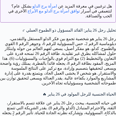
هل ترغبين في معرفة المزيد عن
امرأة برج الدلو
بشكل عام؟
لتتعمقي في أسرار
توافق امرأة برج الدلو مع الأبراج
الأخرى في
الحب والصداقة.
تحليل رجل 26 يناير: القائد المسؤول ذو الطموح العملي
♂️
رجل 26 يناير هو شخصية تجمع بين فكر الدلو المستقل والتقدمي،
دبلوماسية الرقم 2، حس المسؤولية للرقم 6، وجوهر الرقم 8 القوي
والطموح. كدلو، هو مفكر أصيل، يسعى لفهم العالم من حوله وابتكار
حلول لمشاكله بطرق غير تقليدية. طاقة الرقم 26 تمنحه قدرة على
التعاون والتخطيط (2) مع التزام قوي بالواجبات والمسؤوليات (6). هذا
المزيج، المقود بطاقة الرقم 8، يجعله قائداً بالفطرة، يمتلك رؤية واضحة
ويسعى لتحقيقها بتصميم وإرادة، مع تركيز على النتائج الملموسة
والاستقرار. هو شخص لا يخشى العمل الجاد، ويتمتع بقدرة على إدارة
المشاريع والموارد بكفاءة عالية. يقدر العدالة ويسعى لتحقيق توازن بين
طموحاته الشخصية ومسؤولياته تجاه الآخرين.
الحياة الجنسية للرجل المولود في 26 يناير
🔥
في حياته الجنسية، يبحث رجل 26 يناير عن علاقة تتسم بالاستقرار،
الثقة، والاحترام المتبادل (الدلو والرقم 8). يقدر الشريكة التي تتمتع
بالذكاء، المسؤولية، وتشاركه نظرته الجادة للحياة. تأثير الرقم 2 يجعله