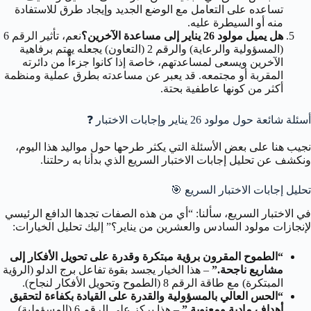
تساعده على التعامل مع الوضع الجديد وإيجاد طرق للاستفادة
منه أو السيطرة عليه.
هل يميل مولود 26 يناير إلى مساعدة الآخرين؟
نعم، تأثير الرقم 6
(المسؤولية والرعاية) والرقم 2 (التعاون) يجعله يهتم برفاهية
الآخرين ويسعى لمساعدتهم، خاصة إذا كانوا جزءاً من دائرته
المقربة أو مجتمعه. قد يعبر عن مساعدته بطرق عملية ومنظمة
أكثر من كونها عاطفية بحتة.
أسئلة شائعة حول مولود 26 يناير وإجابات الاختبار
❓
نجيب هنا على بعض الأسئلة التي يكثر طرحها حول مواليد هذا اليوم،
ونكشف عن تحليل إجابات الاختبار السريع الذي بدأنا به رحلتنا.
تحليل إجابات الاختبار السريع
🎯
في الاختبار السريع، سألنا: “أي من هذه الصفات تجدها الدافع الرئيسي
لإنجازات مولود السادس والعشرين من يناير؟” إليك تحليل الخيارات:
“الطموح المقرون برؤية مبتكرة وقدرة على تحويل الأفكار إلى
مشاريع ناجحة.”
– هذا الخيار يجسد بقوة تفاعل برج الدلو (الرؤية
المبتكرة) مع طاقة الرقم 8 (الطموح وتحويل الأفكار لنجاح).
“الحس العالي بالمسؤولية والقدرة على القيادة بكفاءة لتحقيق
أهداف مادية ومعنوية.”
– هذا يركز على الرقم 6 (المسؤولية)