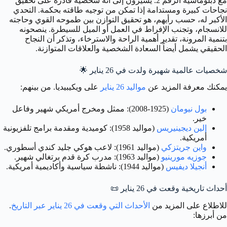
مع دبلوماسية الرقم 2. يشيرون إلى أنه شخصية قادرة على تحقيق
نجاحات كبيرة ومستدامة إذا تمكن من توجيه طاقته بحكمة. التحدي
الأكبر له، حسب رأيهم، هو تحقيق التوازن بين طموحه القوي وحاجته
للانسجام، وتجنب الإفراط في العمل أو الميل للسيطرة. ينصحونه
بتنمية المرونة، تقدير أهمية الراحة والاسترخاء، وتذكر أن النجاح
الحقيقي يشمل أيضاً السعادة الشخصية والعلاقات المتوازنة.
شخصيات عالمية شهيرة ولدت في 26 يناير
🌟
يمكنك معرفة المزيد عن
مواليد 26 يناير
على ويكيبيديا. من بينهم:
بول نيومان
(1925-2008): ممثل ومخرج أمريكي شهير وفاعل
خير.
إلين ديجينيريس
(مواليد 1958): كوميدية ومقدمة برامج تلفزيونية
أمريكية.
واين جريتزكي
(مواليد 1961): لاعب هوكي جليد كندي أسطوري.
جوزيه مورينيو
(مواليد 1963): مدرب كرة قدم برتغالي شهير.
أنجيلا ديفيس
(مواليد 1944): ناشطة سياسية وأكاديمية أمريكية.
أحداث تاريخية وقعت في 26 يناير
📜
للاطلاع على المزيد من
الأحداث التي وقعت في 26 يناير عبر التاريخ
.
من أبرزها: