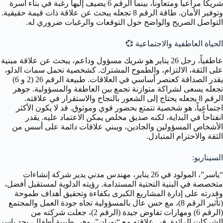
شريكاً مراعياً ومتعاوناً، بينما الرقم 6 يضيف إليها رغبة في بناء أسرة
وتوفير الأمان. طاقة الرقم 8 تجعله يبحث عن علاقة ذات قيمة حقيقية.
التواصل الصريح والواضح حول التوقعات والرغبات ضروري له.
الحياة العاطفية والاجتماعية
💞
عاطفياً، رجل 26 يناير هو شريك مسؤول وداعم، يبحث عن علاقة مبنية
على الثقة، الالتزام، والطموح المشترك. كشخصية تحمل سمات الدلو،
يقدر الصداقة كعنصر أساسي في العلاقات. طبيعة الرقم 26 (2 و 6)
تجعله يسعى لشراكة متوازنة تجمع بين العاطفة والمسؤولية. جوهر
الرقم 8 يجعله يحتاج إلى الشعور بالنجاح والاستقرار في علاقته.
اجتماعياً، هو شخصية تتمتع بحضور قوي وموثوق. قد لا يكون الأكثر
انفتاحاً في البداية، لكنه صديق مخلص يمكن الاعتماد عليه. يقدر
الأشخاص المسؤولين والجادين، ويبني علاقات دائمة على أسس من
الثقة والاحترام المتبادل.
السيناريو:
“ياسر”، المولود في 26 يناير، مهندس مدني يدير شركة إنشاءات
متخصصة في البنية التحتية المستدامة. رؤيته الدلوية لمستقبل أفضل،
وقدرته على إدارة المشاريع الكبرى بكفاءة وتحقيق أهداف طموحة
(تأثير الرقم 8)، مع حس عال بالمسؤولية تجاه جودة العمل والمجتمع
(الرقم 6) ومهارات تفاوض جيدة (الرقم 2)، جعلت شركته من
الشركات الرائدة. في علاقته مع “نوران”، وهي طبيبة أطفال، يجد ياسر