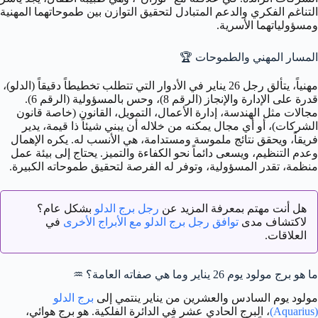
التناغم الفكري والدعم المتبادل لتحقيق التوازن بين طموحاتهما المهنية
ومسؤولياتهما الأسرية.
المسار المهني والطموحات
🏆
مهنياً، يتألق رجل 26 يناير في الأدوار التي تتطلب تخطيطاً دقيقاً (الدلو)،
قدرة على الإدارة والإنجاز (الرقم 8)، وحس بالمسؤولية (الرقم 6).
مجالات مثل الهندسة، إدارة الأعمال، التمويل، القانون (خاصة قانون
الشركات)، أو أي مجال يمكنه من خلاله أن يبني شيئاً ذا قيمة، يدير
فريقاً، ويحقق نتائج ملموسة ومستدامة، هي الأنسب له. يكره الإهمال
وعدم التنظيم، ويسعى دائماً نحو الكفاءة والتميز. يحتاج إلى بيئة عمل
منظمة، تقدر المسؤولية، وتوفر له الفرصة لتحقيق طموحاته الكبيرة.
هل أنت مهتم بمعرفة المزيد عن
رجل برج الدلو
بشكل عام؟
لاكتشاف مدى
توافق رجل برج الدلو مع الأبراج الأخرى
في
العلاقات.
ما هو برج مولود يوم 26 يناير وما هي صفاته العامة؟
♒️
مولود يوم السادس والعشرين من يناير ينتمي إلى
برج الدلو
(Aquarius)
، البرج الحادي عشر في الدائرة الفلكية. هو برج هوائي،