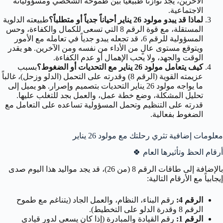
الآخرين، يجد توازناً طبيعياً بين طموحه الشخصي ومسؤولياته
الاجتماعية.
لماذا قد يبدو مولود 26 يناير أحياناً جدياً أو متطلباً؟
طبيعته الدلوية
المستقلة، مع قوة الرقم 8 التي تسعى للكمال والكفاءة، وحس
المسؤولية للرقم 6، قد تجعله يبدو جدياً في تعامله مع الأمور
ويتوقع مستوى عالٍ من الأداء من نفسه ومن الآخرين. هو يقدر
الوقت والجهد، ولا يحب الإهمال أو عدم الكفاءة.
كيف يتعامل مولود 26 يناير مع التحديات أو الضغوط؟
بسبب
عزيمته القوية (الرقم 8) وقدرته على التحمل (الدلو وزحل)، غالباً
ما يواجه مولود 26 يناير التحديات بتصميم وإصرار. هو يميل إلى
تحليل المشكلة، وضع خطة عمل، والعمل بجد للتغلب عليها.
قدرته على التنظيم وتحمل المسؤولية تساعده على التعامل مع
الضغوط بفعالية.
معلومات إضافية تثري رحلتك مع مولود 26 يناير
أرقام الحظ وتأثيرها العام
🍀
بالإضافة إلى طاقات الرقم 8 (من 26)، قد يجد مواليد هذا اليوم صدى
إيجابياً مع الأرقام التالية:
الرقم 4:
رقم البناء، النظام، والعمل الجاد (يتناغم مع طموح
الرقم 8 وقدرة الدلو على التخطيط).
الرقم 1:
رقم القيادة والمبادرة (إذا كان يسعى لدور قيادي