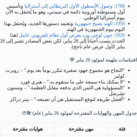
1788: وصول الأسطول الأول البريطاني إلى أستراليا
وتأسيس
أول مستوطنة أوروبية دائمة في سيدني، وهو ما يُحتفل به الآن
بيوم أستراليا الوطني.
1950: الهند تصبح جمهورية
وتعتمد دستورها الجديد، ويُحتفل بهذا
اليوم بيوم الجمهورية في الهند.
1926: جون لوجي بيرد يعرض أول نظام تلفزيوني عامل
(هذا
الحدث ينسب أحياناً إلى 28 يناير، لكن بعض المصادر تشير إلى 26
يناير كأول عرض عام ناجح).
اقتباسات ملهمة لمولود 26 يناير
💬
“النجاح هو مجموع جهود صغيرة تتكرر يوماً بعد يوم.” – روبرت
كولير
“لا يمكنك بناء سمعة على ما ستقوم به.” – هنري فورد
“المسؤولية هي الثمن الذي ندفعه مقابل العظمة.” – ونستون
تشرشل
“أفضل طريقة لتوقع المستقبل هي أن تصنعه.” – بيتر دراكر
جدول المهن والهوايات المقترحة لمولود 26 يناير (عام)
🛠️🎨
فئة
مهن مقترحة
هوايات مقترحة