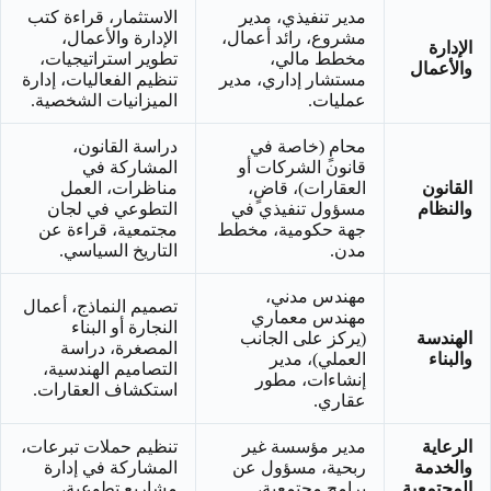
مدير تنفيذي، مدير
الاستثمار، قراءة كتب
مشروع، رائد أعمال،
الإدارة والأعمال،
الإدارة
مخطط مالي،
تطوير استراتيجيات،
والأعمال
مستشار إداري، مدير
تنظيم الفعاليات، إدارة
عمليات.
الميزانيات الشخصية.
محامٍ (خاصة في
دراسة القانون،
قانون الشركات أو
المشاركة في
القانون
العقارات)، قاضٍ،
مناظرات، العمل
والنظام
مسؤول تنفيذي في
التطوعي في لجان
جهة حكومية، مخطط
مجتمعية، قراءة عن
مدن.
التاريخ السياسي.
مهندس مدني،
تصميم النماذج، أعمال
مهندس معماري
النجارة أو البناء
الهندسة
(يركز على الجانب
المصغرة، دراسة
والبناء
العملي)، مدير
التصاميم الهندسية،
إنشاءات، مطور
استكشاف العقارات.
عقاري.
الرعاية
مدير مؤسسة غير
تنظيم حملات تبرعات،
والخدمة
ربحية، مسؤول عن
المشاركة في إدارة
المجتمعية
برامج مجتمعية،
مشاريع تطوعية،