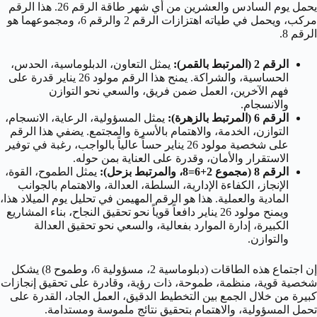
يحمل يوم السادس والعشرين من أي شهر طاقة الرقم 26. هذا الرقم
مركب، ويحمل في طياته اهتزازات الرقم 2 والرقم 6، ومجموعهما هو
الرقم 8.
الرقم 2 (المرتبط بالقمر):
يمثل التعاون، الدبلوماسية، الحدس،
الحساسية، والشراكة. يمنح هذا الرقم مولود 26 يناير قدرة على
فهم الآخرين، العمل ضمن فريق، والسعي نحو التوازن
والانسجام.
الرقم 6 (المرتبط بالزهرة):
يمثل المسؤولية، الرعاية، الانسجام،
التوازن، الخدمة، والاهتمام بالأسرة والمجتمع. يضفي هذا الرقم
على شخصية مولود 26 يناير حساً عالياً بالواجب، رغبة في توفير
الاستقرار والأمان، وقدرة على العناية بمن حوله.
الرقم 8 (مجموع 2+6=8، والمرتبط بزحل):
يمثل الطموح، القوة،
الإنجاز، الكفاءة الإدارية، السلطة، العدالة، والاهتمام بالجوانب
المادية والعملية. هذا هو الرقم المهيمن في تحليل يوم الميلاد هذا،
ويمنح مولود 26 يناير دافعاً قوياً نحو تحقيق النجاح، بناء المشاريع
الكبيرة، إدارة الموارد بفعالية، والسعي نحو تحقيق العدالة
والتوازن.
إن اجتماع هذه الطاقات (دبلوماسية 2، مسؤولية 6، وطموح 8) يشكل
شخصية قوية، منظمة، طموحة، ذات رؤية، وقادرة على تحقيق إنجازات
كبيرة من خلال الجمع بين التخطيط الدقيق، العمل الجاد، القدرة على
تحمل المسؤولية، والاهتمام بتحقيق نتائج ملموسة ومستدامة.