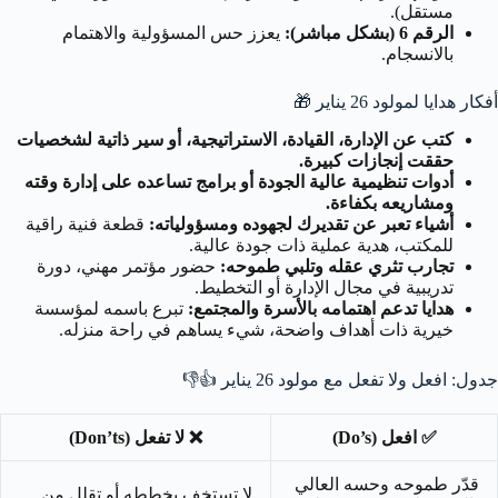
مستقل).
الرقم 6 (بشكل مباشر):
يعزز حس المسؤولية والاهتمام
بالانسجام.
أفكار هدايا لمولود 26 يناير
🎁
كتب عن الإدارة، القيادة، الاستراتيجية، أو سير ذاتية لشخصيات
حققت إنجازات كبيرة.
أدوات تنظيمية عالية الجودة أو برامج تساعده على إدارة وقته
ومشاريعه بكفاءة.
أشياء تعبر عن تقديرك لجهوده ومسؤولياته:
قطعة فنية راقية
للمكتب، هدية عملية ذات جودة عالية.
تجارب تثري عقله وتلبي طموحه:
حضور مؤتمر مهني، دورة
تدريبية في مجال الإدارة أو التخطيط.
هدايا تدعم اهتمامه بالأسرة والمجتمع:
تبرع باسمه لمؤسسة
خيرية ذات أهداف واضحة، شيء يساهم في راحة منزله.
جدول: افعل ولا تفعل مع مولود 26 يناير
👍👎
✅ افعل (Do’s)
❌ لا تفعل (Don’ts)
قدّر طموحه وحسه العالي
لا تستخف بخططه أو تقلل من