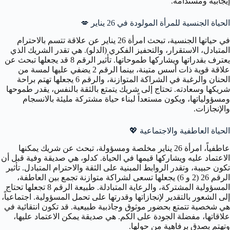
إيجابية ومستدامة.
الحياة الجنسية للمرأة المولودة في 26 يناير
💋
في حياتها الجنسية، تبحث امرأة 26 يناير عن علاقة تتسم بالاحترام
المتبادل، الاستقرار، والتحفيز الفكري (الدلو). هي تقدر الشريك الذي
يعترف بقدراتها ويشاركها طموحاتها. تأثير الرقم 8 قد يجعلها تبحث عن
علاقة قوية ذات أسس متينة، بينما الرقم 2 يضفي عليها لمسة من
الحنان والرغبة في الشراكة المتوازنة، والرقم 6 يجعلها تهتم براحة
شريكها وسعادته. تحتاج إلى شريك يتمتع بالثقة بالنفس، يقدر طموحها
ومسؤولياتها، ويكون مستعداً لبناء حياة مشتركة مليئة بالانسجام
والإنجازات.
الحياة العاطفية والاجتماعية
💖
عاطفياً، امرأة 26 يناير مخلصة ومسؤولة، تبحث عن شريك يمكنها
الاعتماد عليه ويشاركها قيمها في الحياة. كدلو، هي صديقة وفية قبل أن
تكون حبيبة، وتقدر الروابط المبنية على الثقة والاحترام المتبادل. تأثير
الرقم 26 (2 و 6) يجعلها تسعى لشراكة متوازنة تجمع بين العاطفة،
المسؤولية المشتركة، والرعاية المتبادلة. طبيعة الرقم 8 تجعلها تحتاج
إلى الشعور بالتقدير لإنجازاتها وقدرتها على تحمل المسؤولية. اجتماعياً،
هي شخصية تتمتع بحضور موثوق وجاذبية طبيعية. قد تكون انتقائية في
علاقاتها، مفضلة الجودة على الكم. هي صديقة يمكن الاعتماد عليها،
وتهتم بصدق برفاهية من حولها.