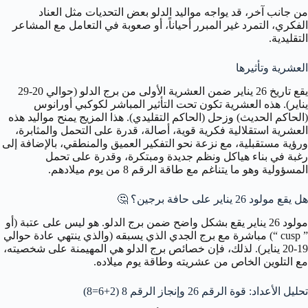
من جانب آخر، قد يواجه مواليد الدلو بعض التحديات مثل العناد
الفكري، التمرد غير المبرر أحياناً، أو صعوبة في التعامل مع المشاعر
التقليدية.
العشرية وتأثيرها
يقع تاريخ 26 يناير ضمن العشرية الأولى من برج الدلو (حوالي 20-29
يناير). هذه العشرية تكون تحت التأثير المباشر لكوكبي أورانوس
(الحاكم الحديث) وزحل (الحاكم التقليدي). هذا المزيج يمنح مواليد هذه
العشرية استقلالية فكرية قوية، أصالة، قدرة على التحمل والمثابرة،
ورؤية مستقبلية، مع نزعة نحو التفكير العميق والمنطقي، بالإضافة إلى
رغبة في بناء هياكل ونظم جديدة ومبتكرة، وقدرة على تحمل
المسؤولية وهو ما يتناغم مع طاقة الرقم 8 من يوم ميلادهم.
هل يقع مولود 26 يناير على حافة برجين؟
🤔
مولود 26 يناير يقع بشكل واضح ضمن برج الدلو. هو ليس على عتبة (أو
” cusp “) مباشرة مع برج الجدي الذي يسبقه (والذي ينتهي عادة حوالي
19-20 يناير). لذلك، فإن خصائص برج الدلو هي المهيمنة على شخصيته،
مع التلوين الخاص من عشريته وطاقة يوم ميلاده.
تحليل الأعداد: قوة الرقم 26 وإنجاز الرقم 8 (2+6=8)