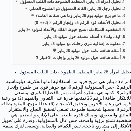
تحليل امرأة 26 يناير: المنظمة الطموحة ذات القلب المسؤول ♀️
تحليل رجل 26 يناير: القائد المسؤول ذو الطموح العملي ♂️
ما هو برج مولود يوم 26 يناير وما هي صفاته العامة؟ ♒️
تحليل الأعداد: قوة الرقم 26 وإنجاز الرقم 8 (2+6=8)
الشخصية المتكاملة: نسج خيوط الفلك والأعداد لمولود 26 يناير
كيف ولماذا؟ أسئلة معمقة حول مولود 26 يناير
معلومات إضافية تثري رحلتك مع مولود 26 يناير
أسئلة شائعة عامة حول مولود 26 يناير 💬
أسئلة شائعة حول مولود 26 يناير وإجابات الاختبار ❓
تحليل امرأة 26 يناير: المنظمة الطموحة ذات القلب المسؤول
♀️
امرأة 26 يناير هي مزيج فريد من استقلالية الدلو الفكرية، دبلوماسية
الرقم 2، حس المسؤولية للرقم 6، مع جوهر قوي من طموح وإنجاز
الرقم 8. كدلو، هي مفكرة أصيلة، تهتم بالقضايا الكبرى، وتسعى
للابتكار. طاقة الرقم 26 تمنحها قدرة على التعاون والتفهم (2) مع رغبة
قوية في رعاية الآخرين وتحقيق الانسجام (6). هذا المزيج، المقود بطاقة
الرقم 8، يجعلها شخصية طموحة، تسعى لتحقيق النجاح والاستقرار
المادي والمعنوي، وتمتلك قدرة طبيعية على الإدارة والتنظيم. هي
شخصية تتمتع برؤية واضحة، حس عال بالمسؤولية، وقدرة على تحويل
الأفكار إلى مشاريع ناجحة. تقدر الكفاءة والعدالة، وتسعى لترك بصمة