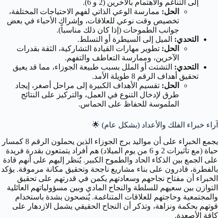
إلى التناغم والاهتمام بالآخرين (2 و 6).
الحل:
ممارسة الوعي الذاتي لفهم الاحتياجات المختلفة،
تخصيص وقت نوعي للعلاقات، وإشراك الأحباء في بعض
جوانب الطموحات (إذا كان ذلك مناسباً).
التحدي:
الميل إلى السيطرة أو التسلط.
الحل:
تطوير مهارات القيادة التشاركية، الثقة بقدرات
الآخرين، وممارسة التعاطف والتفهم.
التحدي:
التشتت أو الملل بسبب طبيعة الجوزاء، مما قد يعيق
تحقيق أهداف الرقم 8 طويلة الأمد.
الحل:
تقسيم الأهداف الكبيرة إلى مراحل أصغر، إيجاد
طرق لإدخال التنوع في العمل، والتركيز على النتائج
الملموسة للحفاظ على الحماس.
آراء خبراء الفلك والأعداد (بشكل عام)
🌟
يجمع الخبراء على أن مواليد برج الجوزاء الذين يحملون الرقم 8 كمسار
حياة (مع تأثيرات 2 و 6 من يوم الميلاد) هم أفراد يتمتعون بقدرة فريدة
على الجمع بين الذكاء الحاد والطموح الكبير. يُنظر إليهم على أنهم قادة
بالفطرة، قادرون على بناء مشاريع ناجحة وتحقيق مكانة مرموقة. يؤكد
الخبراء أن مفتاح نجاحهم وسعادتهم يكمن في قدرتهم على تحقيق
التوازن بين سعيهم للسلطة والنجاح المادي وبين مسؤولياتهم العائلية
والمجتمعية وحاجتهم للعلاقات المتناغمة. يُنصحون بشدة باستخدام
قوتهم بحكمة ونزاهة، وتذكر أن النجاح الحقيقي يشمل الازدهار على
كافة الأصعدة.