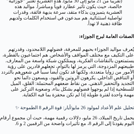
(تقريباً من 21 مايو إلى 30 مايو). هذه العشرية تُعتبر “جوزائية”
خالصة، حيث يكون تأثير عطارد قوياً ومباشراً. مواليد هذه
العشرية يتميزون بذكاء متقد، سرعة بديهة فائقة، وقدرات
تواصلية استثنائية. هم مبدعون في استخدام الكلمات ولديهم
طاقة ذهنية لا تهدأ.
الصفات العامة لبرج الجوزاء:
يُعرف مواليد الجوزاء بحبهم للمعرفة، فضولهم اللامحدود، وقدرتهم
على التكيف مع مختلف المواقف والأشخاص. هم اجتماعيون بالفطرة،
يستمتعون بالنقاشات الفكرية، ويمتلكون شبكة واسعة من المعارف.
طبيعتهم المزدوجة، التي يرمز لها بالتوأم، تجعلهم قادرين على رؤية
الأمور من زوايا متعددة، ولكنها قد تكون أيضاً سبباً في شعورهم بالتردد
أو التناقض الداخلي. يكرهون الروتين والقيود، ويسعون دائماً نحو
التجديد والتحفيز الذهني. من نقاط ضعفهم المحتملة: القلق، الميل
للسطحية إذا لم يوجهوا فضولهم بشكل بناء، وصعوبة التركيز على
مهمة واحدة لفترة طويلة إذا لم تكن محفزة بما فيه الكفاية.
تحليل علم الأعداد لمولود 26 مايو/أيار: قوة الرقم 8 الطموحة ✨
يحمل تاريخ الميلاد، 26 مايو، دلالات رقمية مهمة، حيث أن مجموع أرقام
اليوم يقودنا إلى الرقم 8، مع تأثيرات واضحة من الرقمين 2 و 6.