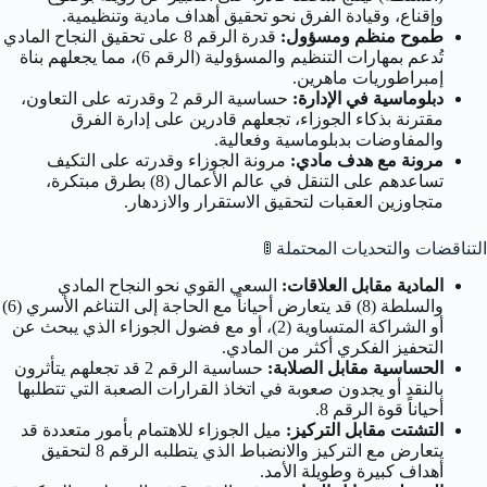
وإقناع، وقيادة الفرق نحو تحقيق أهداف مادية وتنظيمية.
طموح منظم ومسؤول:
قدرة الرقم 8 على تحقيق النجاح المادي
تُدعم بمهارات التنظيم والمسؤولية (الرقم 6)، مما يجعلهم بناة
إمبراطوريات ماهرين.
دبلوماسية في الإدارة:
حساسية الرقم 2 وقدرته على التعاون،
مقترنة بذكاء الجوزاء، تجعلهم قادرين على إدارة الفرق
والمفاوضات بدبلوماسية وفعالية.
مرونة مع هدف مادي:
مرونة الجوزاء وقدرته على التكيف
تساعدهم على التنقل في عالم الأعمال (8) بطرق مبتكرة،
متجاوزين العقبات لتحقيق الاستقرار والازدهار.
التناقضات والتحديات المحتملة
🚦
المادية مقابل العلاقات:
السعي القوي نحو النجاح المادي
والسلطة (8) قد يتعارض أحياناً مع الحاجة إلى التناغم الأسري (6)
أو الشراكة المتساوية (2)، أو مع فضول الجوزاء الذي يبحث عن
التحفيز الفكري أكثر من المادي.
الحساسية مقابل الصلابة:
حساسية الرقم 2 قد تجعلهم يتأثرون
بالنقد أو يجدون صعوبة في اتخاذ القرارات الصعبة التي تتطلبها
أحياناً قوة الرقم 8.
التشتت مقابل التركيز:
ميل الجوزاء للاهتمام بأمور متعددة قد
يتعارض مع التركيز والانضباط الذي يتطلبه الرقم 8 لتحقيق
أهداف كبيرة وطويلة الأمد.