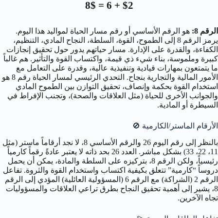
$2 + 6 = 8$
الرقم 8:
هو الرقم الأساسي أو رقم مسار الحياة لمواليد هذا اليوم.
يرمز الرقم 8 إلى الطموح، القوة، السلطة، النجاح المادي، التنظيم،
الكفاءة، والقدرة على الإدارة. مسار حياتهم يدور حول تحقيق إنجازات
كبيرة وملموسة، بناء شيء ذي قيمة، واكتساب القوة والتأثير. هم غالباً
ما يتمتعون بمهارات قيادية وتنفيذية عالية، وقدرة على التعامل مع
الأمور المالية والتجارية بنجاح. التحدي الرئيسي لمسار الحياة رقم 8 هو
استخدام القوة بحكمة وإنصاف، تحقيق التوازن بين الطموح المادي
والجوانب الأخرى للحياة (مثل العلاقات والصحة)، وتجنب الإفراط في
السيطرة أو المادية.
الأرقام الماستر/الكارمية
🚫
بالنظر إلى رقم اليوم 26 والرقم الأساسي 8، لا نجد أرقاماً ماستر (مثل
11، 22، 33) بشكل مباشر. العدد 26 بحد ذاته لا يعتبر عادةً رقماً كارمياً
رئيسياً، ولكن الرقم 8، بتركيزه على السلطة والمادة، يمكن أن يحمل
دروساً “كارمية” تتعلق بكيفية اكتساب واستخدام القوة والثروة. تفاعل
الرقم 2 (الشراكة) مع الرقم 6 (المسؤولية العائلية) المؤدي إلى الرقم
8، يشير إلى أهمية تحقيق النجاح بطرق تراعي العلاقات والمسؤوليات
تجاه الآخرين.