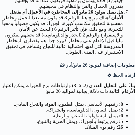
جيدين أو قادة يهتمون برفاهية فريقهم. كما أنه قد يجعلهم
يقدرون الجمال والفن والنظام في محيطهم.
هل يميل مولود 26 مايو إلى المخاطرة في الأعمال أم يفضل
الأمان؟
هناك مزيج هنا. الرقم 8 قد يكون مستعداً لتحمل مخاطر
محسوبة لتحقيق مكاسب كبيرة. الجوزاء قد يكون فضولياً ومحباً
للتجربة. ومع ذلك، فإن تأثير الرقم 6 (البحث عن الأمان
والاستقرار) والرقم 2 (الحذر والدبلوماسية) قد يجعلهم يفكرون
ملياً قبل الإقدام على مخاطر كبيرة جداً. هم يفضلون المخاطر
المدروسة التي لديها احتمالية عالية للنجاح وتساهم في تحقيق
الاستقرار على المدى الطويل.
معلومات إضافية لمولود 26 مايو/أيار 🎁
أرقام الحظ
🍀
بناءً على التحليل العددي (2، 6، 8) وارتباطات برج الجوزاء، يمكن اعتبار
الأرقام التالية ذات دلالة إيجابية لمواليد 26 مايو:
8:
رقمهم الأساسي، يمثل الطموح، القوة، والنجاح المادي.
2:
يمثل التعاون، الدبلوماسية، والشراكة.
6:
يمثل المسؤولية، التناغم، والرعاية.
5:
رقم يرتبط بالجوزاء، ويمثل الحرية والتنوع.
26:
رقم يوم الميلاد.