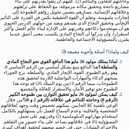
وحاجتهم للتعاون والتناغم (2). عليهم أن يثقوا بقدرتهم على بناء
مشاريع ناجحة وتحقيق مكانة مرموقة، مع الحفاظ على نزاهتهم
وعلاقاتهم الإنسانية. مسارهم يتضمن تحويل رؤاهم الطموحة إلى
إنجازات ملموسة، وتعلم أن القوة الحقيقية تكمن في القدرة على التأثير
الإيجابي وتحقيق النجاح الذي يفيدهم ويفيد من حولهم. الدرس الحيوي
هو أن يستخدموا ذكاءهم وقدرتهم على الإدارة لبناء عالم أفضل وأكثر
استقراراً، وأن يدركوا أن النجاح المادي يكتسب معنى أعمق عندما
يقترن بالمسؤولية الاجتماعية والعاطفية.
كيف ولماذا؟ أسئلة وأجوبة معمقة 🧐
لماذا يمتلك مولود 26 مايو هذا الدافع القوي نحو النجاح المادي
والسلطة؟
هذا الدافع ينبع بشكل أساسي من الرقم الأساسي 8،
وهو رقم الطموح، القوة، الإنجاز المادي، والسلطة. برج الجوزاء
يمنحهم الذكاء والمهارات التواصلية اللازمة لتحقيق هذه
الطموحات، بينما الرقم 6 (من يوم الميلاد 26) قد يوجه هذا
الطموح نحو توفير الأمان والاستقرار للعائلة والمجتمع.
كيف يمكن لمولود 26 مايو تحقيق التوازن بين طموحه الكبير
(الرقم 8) وحاجته للتناغم في علاقاته (الرقم 2 و 6)؟
من خلال
الوعي بأهمية كلا الجانبين. يمكنهم تخصيص وقت وجهد لعلاقاتهم
الشخصية والعائلية، وعدم السماح للعمل بأن يستهلكهم بالكامل.
استخدام مهاراتهم الدبلوماسية (2) وقدرتهم على تحمل
المسؤولية (6) في علاقاتهم يساعد على بناء جسور من التفاهم
والاحترام المتبادل، حتى في خضم سعيهم لتحقيق أهداف كبيرة.