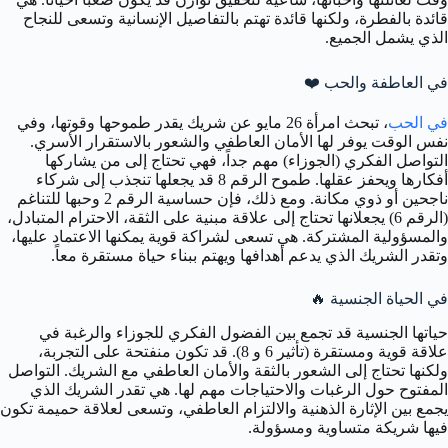
قائدة بالفطرة، ولكنها قائدة تهتم بالتفاصيل الإنسانية وتسعى للنجاح
الذي يشمل الجميع.
في العاطفة والحب
❤️
في الحب
، تبحث امرأة 26 مايو عن شريك يقدر طموحها وقوتها، وفي
نفس الوقت يوفر لها الأمان العاطفي والشعور بالاستقرار الأسري.
التواصل الفكري (الجوزاء) مهم جداً، فهي تحتاج إلى من يشاركها
أفكارها ويحفز عقلها. طموح الرقم 8 قد يجعلها تنجذب إلى شركاء
ناجحين أو ذوي مكانة. ومع ذلك، فإن حساسية الرقم 2 وحبها للتناغم
(الرقم 6) يجعلانها تحتاج إلى علاقة مبنية على الثقة، الاحترام المتبادل،
والمسؤولية المشتركة. هي تسعى لشراكة قوية يمكنها الاعتماد عليها،
وتقدر الشريك الذي يدعم أهدافها ويهتم ببناء حياة مستقرة معاً.
في الحياة الجنسية
🔥
حياتها الجنسية قد تجمع بين الفضول الفكري للجوزاء والرغبة في
علاقة قوية ومستقرة (تأثير 6 و 8). قد تكون منفتحة على التجربة،
ولكنها تحتاج إلى الشعور بالثقة والأمان العاطفي مع الشريك. التواصل
المفتوح حول الرغبات والاحتياجات مهم لها. هي تقدر الشريك الذي
يجمع بين الإثارة الذهنية والالتزام العاطفي، وتسعى لعلاقة حميمة تكون
فيها شريكة متساوية ومسؤولة.