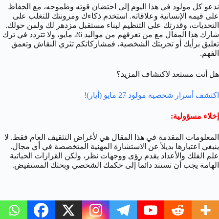
ندعو كل مولود في هذا اليوم إلى احتضان قوته وطموحه، مع الحفاظ
على قيمه الإنسانية وعلاقاته. استخدم ذكاءك ومرونتك للتغلب على
التحديات، وقدرتك على التنظيم لبناء مستقبل مزدهر لك ولمن حولك.
شارك هذا المقال مع من تعرفهم من مواليد 26 مايو، ولا تتردد في ترك
تعليق برأيك أو تجربتك الشخصية، فمشاركاتكم تثري النقاش وتعمق
الفهم.
هل أنت مستعد لاكتشاف المزيد؟
اكتشف أسرار شخصية مولود 27 مايو (أيار)!
إخلاء مسؤولية:
المعلومات المقدمة في هذا المقال هي لأغراض التثقيف العام فقط. لا
ينبغي اعتبارها بديلاً عن الاستشارة المهنية المتخصصة في أي مجال.
علم الفلك والأعداد يقدم رؤى ووجهات نظر، ولكن القرارات الحياتية
الهامة يجب أن تستند دائماً إلى حكمك الشخصي وبحثك المستفيض.
ال
السابقة
ال
التالية