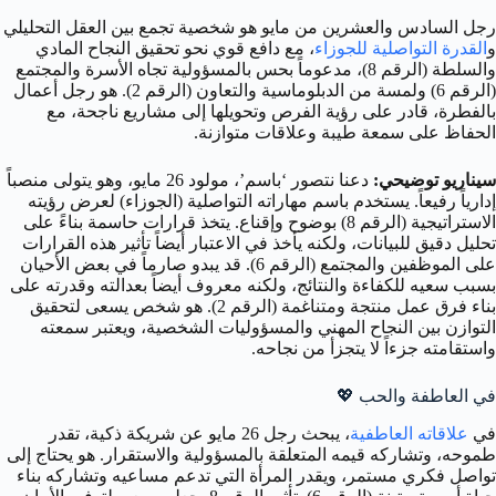
رجل السادس والعشرين من مايو هو شخصية تجمع بين العقل التحليلي
و
القدرة التواصلية للجوزاء
، مع دافع قوي نحو تحقيق النجاح المادي
والسلطة (الرقم 8)، مدعوماً بحس بالمسؤولية تجاه الأسرة والمجتمع
(الرقم 6) ولمسة من الدبلوماسية والتعاون (الرقم 2). هو رجل أعمال
بالفطرة، قادر على رؤية الفرص وتحويلها إلى مشاريع ناجحة، مع
الحفاظ على سمعة طيبة وعلاقات متوازنة.
سيناريو توضيحي:
دعنا نتصور ‘باسم’، مولود 26 مايو، وهو يتولى منصباً
إدارياً رفيعاً. يستخدم باسم مهاراته التواصلية (الجوزاء) لعرض رؤيته
الاستراتيجية (الرقم 8) بوضوح وإقناع. يتخذ قرارات حاسمة بناءً على
تحليل دقيق للبيانات، ولكنه يأخذ في الاعتبار أيضاً تأثير هذه القرارات
على الموظفين والمجتمع (الرقم 6). قد يبدو صارماً في بعض الأحيان
بسبب سعيه للكفاءة والنتائج، ولكنه معروف أيضاً بعدالته وقدرته على
بناء فرق عمل منتجة ومتناغمة (الرقم 2). هو شخص يسعى لتحقيق
التوازن بين النجاح المهني والمسؤوليات الشخصية، ويعتبر سمعته
واستقامته جزءاً لا يتجزأ من نجاحه.
في العاطفة والحب
💖
في
علاقاته العاطفية
، يبحث رجل 26 مايو عن شريكة ذكية، تقدر
طموحه، وتشاركه قيمه المتعلقة بالمسؤولية والاستقرار. هو يحتاج إلى
تواصل فكري مستمر، ويقدر المرأة التي تدعم مساعيه وتشاركه بناء