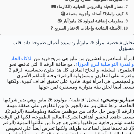
مسار الحياة والدروس الحياتية (الكارما) 🛤️
كيف ولماذا؟ أسئلة وأجوبة معمقة 🧐
معلومات إضافية لمولود 26 مايو/أيار 🎁
الأسئلة الشائعة وإجابات الاختبار السريع ❓
تحليل شخصية امرأة 26 مايو/أيار: سيدة أعمال طموحة ذات قلب
مسؤول
امرأة السادس والعشرين من مايو هي مزيج فريد من
الذكاء الحاد
والقدرة التواصلية لبرج الجوزاء
، مع طاقة الرقم 8 التي تدفعها نحو
الطموح، السلطة، والنجاح المادي. كل هذا يتلون بحساسية الرقم 2
وقدرته على التعاون، ومسؤولية الرقم 6 وحبه للتناغم الأسري
والمجتمعي. هي امرأة قوية، قادرة على تحقيق أهداف كبيرة، ولكنها
تسعى أيضاً لخلق بيئة متوازنة ومستقرة لمن حولها.
سيناريو توضيحي:
لنتخيل ‘فاطمة’، مولودة 26 مايو، وهي تدير شركتها
الخاصة. نراها تتنقل ببراعة (الجوزاء) بين التفاوض على صفقة مهمة
(الرقم 8) وبين حل خلاف بين موظفين بحكمة ودبلوماسية (الرقم 2).
تسعى جاهدة لتحقيق أهداف الشركة المالية الطموحة، لكنها في الوقت
نفسه تهتم برفاهية موظفيها وتعتبرهم جزءاً من عائلتها المهنية (الرقم
6). قد تجدها تعمل لساعات طويلة، ولكنها تحرص أيضاً على تخصيص
وقت لعائلتها وأحبائها، ساعية لتحقيق توازن قد يكون صعباً أحياناً. هي