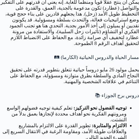
يمكن أن ينتج عقلاً قوياً ومنظماً للغاية. إنه يعني أن قدرتهم على التفكير
والتواصل (عطارد) تكون مدعومة بالجدية، العمق، والقدرة على
التخطيط طويل الأمد (زحل). هذا يجعلهم قادرين على بناء حجج قوية،
وضع استراتيجيات فعالة، والتحدث بسلطة ومسؤولية. قد يكونون
نقديين أو يميلون إلى أخذ الأمور بجدية. التحدي هنا هو تجنب الجمود
الفكري أو التشاؤم (تأثيرات زحل السلبية)، والاستفادة من مرونة
عطارد لتخفيف أي صرامة زائدة، مع الحفاظ على الانضباط اللازم
لتحقيق أهداف الرقم 8 الطموحة.
مسار الحياة والدروس الحياتية (الكارما) 🛤️
يحمل مولود 26 مايو دروساً حياتية تتعلق بتطوير قدرته على تحقيق
النجاح المادي والسلطة بطرق متوازنة ومسؤولة، مع الحفاظ على
التناغم في علاقاته الشخصية والمهنية.
دروس برج الجوزاء
📚
توجيه الفضول نحو التركيز:
تعلم كيفية توجيه فضولهم الواسع
ومرونتهم الفكرية نحو أهداف محددة لإنجازها بعمق بدلاً من
التشتت.
الالتزام والمثابرة:
تطوير القدرة على الالتزام بالمشاريع
والعلاقات طويلة الأمد، ومقاومة الرغبة في الانتقال السريع إلى
الشيء الجديد التالي.