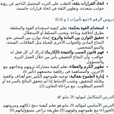
اتخاذ القرارات بثقة:
التغلب على التردد المحتمل الناجم عن رؤية
جوانب متعددة، وتطوير الثقة في اتخاذ قرارات حاسمة.
دروس الرقم 8 (مع تأثيرات 2 و 6)
⚖️
استخدام القوة بحكمة:
تعلم كيفية استخدام القوة والسلطة
بطرق أخلاقية وبناءة، وتجنب التسلط أو الاستغلال.
تحقيق التوازن بين المادة والروح:
إيجاد توازن بين السعي نحو
النجاح المادي والجوانب الأخرى للحياة مثل العلاقات، الصحة،
والنمو الشخصي.
فهم قانون السبب والنتيجة (الكارما):
إدراك أن كل فعل له
عواقب، وأن النجاح الحقيقي يأتي من خلال العمل النزيه
والمسؤول.
تطوير الكرم والعطاء:
تعلم كيفية مشاركة ثروتهم ونجاحهم مع
الآخرين، والمساهمة في رفاهية مجتمعهم (تأثير 6).
إدارة الطموح بفعالية:
توجيه طموحهم الكبير نحو أهداف واقعية
وقابلة للتحقيق، وتجنب الإحباط إذا لم تتحقق النتائج بالسرعة أو
الحجم المطلوب، مع مراعاة التعاون (2).
الدرس المتكامل لمولود 26 مايو
🌿
الدرس الأساسي لمواليد 26 مايو هو تعلم كيفية دمج ذكائهم ومرونتهم
(الجوزاء) مع طموحهم وقوتهم (8) بطريقة تراعي مسؤولياتهم (6)