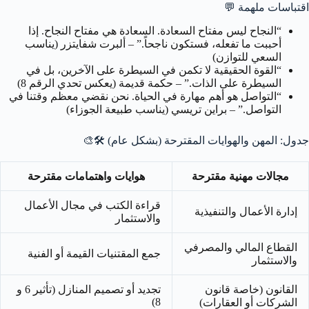
اقتباسات ملهمة
💬
“النجاح ليس مفتاح السعادة. السعادة هي مفتاح النجاح. إذا
أحببت ما تفعله، فستكون ناجحاً.” – ألبرت شفايتزر (يناسب
السعي للتوازن)
“القوة الحقيقية لا تكمن في السيطرة على الآخرين، بل في
السيطرة على الذات.” – حكمة قديمة (يعكس تحدي الرقم 8)
“التواصل هو أهم مهارة في الحياة. نحن نقضي معظم وقتنا في
التواصل.” – براين تريسي (يناسب طبيعة الجوزاء)
جدول: المهن والهوايات المقترحة (بشكل عام)
🛠️🎨
مجالات مهنية مقترحة
هوايات واهتمامات مقترحة
قراءة الكتب في مجال الأعمال
إدارة الأعمال والتنفيذية
والاستثمار
القطاع المالي والمصرفي
جمع المقتنيات القيمة أو الفنية
والاستثمار
القانون (خاصة قانون
تجديد أو تصميم المنازل (تأثير 6 و
8)
الشركات أو العقارات)