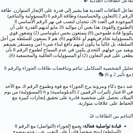
تفاعل الطاقات العددية
💫
تفاعل الطاقات العددية هنا يشير إلى قدرة على الإنجاز المتوازن. طاقة
الرقم 2 (التعاون والحساسية) وطاقة الرقم 6 (المسؤولية والتناغم)
الموجودة في العدد 26، تتحدان لتصب في نهر الرقم الأساسي 8
(الطموح والقوة). هذا يعني أن مواليد 26 مايو لديهم القدرة على أن
يكونوا قادة طموحين (8) يتمتعون بحس دبلوماسي (2) وشعور قوي
بالمسؤولية تجاه فريقهم أو عائلاتهم (6). هم لا يسعون للسلطة من أجل
السلطة، بل غالباً ما يكون لديهم دافع لبناء شيء آمن ومستقر يفيدهم
ويفيد من حولهم. التحدي يكمن في عدم السماح لطموح الرقم 8 بأن
يطغى على قيم التعاون (2) أو المسؤوليات العائلية والمجتمعية (6).
تحليل الشخصية المتكامل: تناغم وتناقضات طاقات الجوزاء والرقم 8
(مع تأثير 2 و 6) 🎭
عند دمج ذكاء ومرونة برج الجوزاء مع قوة وطموح الرقم 8، مع الأخذ
في الاعتبار تأثيرات الرقمين 2 (الدبلوماسية) و 6 (المسؤولية) من يوم
الميلاد، نحصل على شخصية قادرة على تحقيق إنجازات كبيرة مع
الحفاظ على علاقات متوازنة.
التناغم بين الطاقات
🤝
قيادة تواصلية فعالة:
يجمع الجوزاء (التواصل) مع الرقم 8
(السلطة) لينتج شخصاً قادراً على التعبير عن رؤيته بوضوح