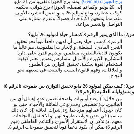
برج الجوزاء (Gemini)
. يمتد برج الجوزاء تقريباً من 21 مايو
إلى 20 يونيو. وكما تم تفصيله، الجوزاء برج هوائي، يحكمه
كوكب عطارد، ويقع مواليد 26 مايو ضمن العشرية الأولى
منه، مما يمنحهم ذكاءً حاداً، فضولاً، وقدرة ممتازة على
التواصل والتعبير ببراعة.
س2: ما الذي يميز الرقم 8 كمسار حياة لمولود 26 مايو؟
الرقم 8 كمسار حياة يعني أن لديهم دافعاً قوياً نحو تحقيق
النجاح المادي، السلطة، والإنجازات الملموسة. هم غالباً ما
يكونون قادة بالفطرة، منظمين، ولديهم قدرة على إدارة
المشاريع الكبيرة والأموال. مسارهم يتضمن تعلم كيفية
استخدام القوة بحكمة، تحقيق التوازن بين الطموح
والعلاقات، وفهم قانون السبب والنتيجة في سعيهم نحو
النجاح.
س3: كيف يمكن لمولود 26 مايو تحقيق التوازن بين طموحه (الرقم 8)
ومسؤولياته العائلية (الرقم 6)؟
من خلال: أ) وضع أولويات واضحة تضمن عدم إهمال أي من
الجانبين. ب) تخصيص وقت نوعي للعائلة والأحباء، حتى لو
كان جدول أعمالهم مزدحماً. ج) إشراك العائلة (إذا كان ذلك
مناسباً) في بعض جوانب طموحاتهم أو الاحتفال بالنجاحات
معهم. د) تذكر أن الاستقرار الأسري والتناغم العاطفي (قيم
الرقم 6) يمكن أن يكونا دعماً قوياً لتحقيق طموحات الرقم 8.