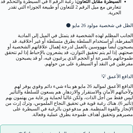
السيطرة مقابل التعاون:
رغبة الرقم 8 في السيطرة والتحكم قد
تتعارض مع ميل الرقم 2 للتعاون أو طبيعة الجوزاء التي تقدر
الحرية.
الظل في شخصية مولود 26 مايو
🌑
الجانب المظلم لهذه الشخصية قد يتمثل في الميل إلى المادية
المفرطة، أو استخدام السلطة بطرق متسلطة أو غير أخلاقية. قد
يصبحون أيضاً مهووسين بالعمل لدرجة إهمال علاقاتهم الشخصية أو
صحتهم. إذا لم يتم تحقيق التوازن، قد يشعرون بالإحباط إذا لم تتحقق
طموحاتهم بالسرعة أو الحجم الذي يرغبون فيه، أو قد يصبحون
مفرطين في النقد أو السيطرة على من حولهم.
الدافع الأعمق
💡
الدافع الأعمق لمواليد 26 مايو هو بناء شيء دائم وقوي يوفر لهم
ولأحبائهم الأمان والاستقرار والازدهار. هم يسعون للسلطة والتأثير
ليس فقط من أجل الذات، ولكن غالباً لحماية ورعاية من يهتمون بهم
(تأثير 6). هناك رغبة قوية في تحقيق النجاح الملموس، وترك إرث من
الإنجاز والقوة المنظمة. هم مدفوعون بالرغبة في السيطرة على
مصيرهم وتحقيق أهداف طموحة بطرق عملية وفعالة.