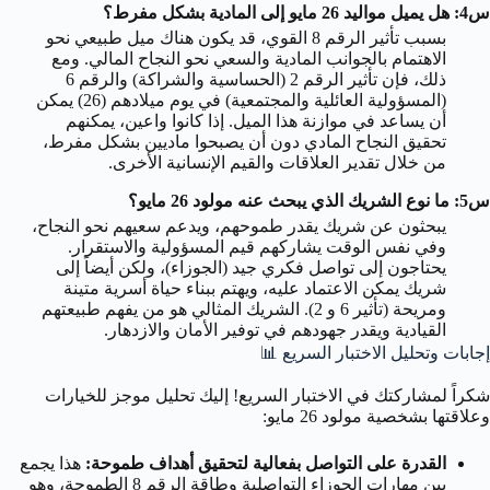
س4: هل يميل مواليد 26 مايو إلى المادية بشكل مفرط؟
بسبب تأثير الرقم 8 القوي، قد يكون هناك ميل طبيعي نحو
الاهتمام بالجوانب المادية والسعي نحو النجاح المالي. ومع
ذلك، فإن تأثير الرقم 2 (الحساسية والشراكة) والرقم 6
(المسؤولية العائلية والمجتمعية) في يوم ميلادهم (26) يمكن
أن يساعد في موازنة هذا الميل. إذا كانوا واعين، يمكنهم
تحقيق النجاح المادي دون أن يصبحوا ماديين بشكل مفرط،
من خلال تقدير العلاقات والقيم الإنسانية الأخرى.
س5: ما نوع الشريك الذي يبحث عنه مولود 26 مايو؟
يبحثون عن شريك يقدر طموحهم، ويدعم سعيهم نحو النجاح،
وفي نفس الوقت يشاركهم قيم المسؤولية والاستقرار.
يحتاجون إلى تواصل فكري جيد (الجوزاء)، ولكن أيضاً إلى
شريك يمكن الاعتماد عليه، ويهتم ببناء حياة أسرية متينة
ومريحة (تأثير 6 و 2). الشريك المثالي هو من يفهم طبيعتهم
القيادية ويقدر جهودهم في توفير الأمان والازدهار.
إجابات وتحليل الاختبار السريع
📊
شكراً لمشاركتك في الاختبار السريع! إليك تحليل موجز للخيارات
وعلاقتها بشخصية مولود 26 مايو:
القدرة على التواصل بفعالية لتحقيق أهداف طموحة:
هذا يجمع
بين مهارات الجوزاء التواصلية وطاقة الرقم 8 الطموحة، وهو