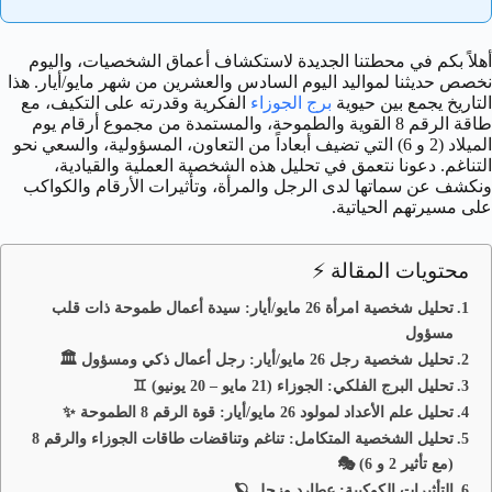
أهلاً بكم في محطتنا الجديدة لاستكشاف أعماق الشخصيات، واليوم
نخصص حديثنا لمواليد اليوم السادس والعشرين من شهر مايو/أيار. هذا
التاريخ يجمع بين حيوية
برج الجوزاء
الفكرية وقدرته على التكيف، مع
طاقة الرقم 8 القوية والطموحة، والمستمدة من مجموع أرقام يوم
الميلاد (2 و 6) التي تضيف أبعاداً من التعاون، المسؤولية، والسعي نحو
التناغم. دعونا نتعمق في تحليل هذه الشخصية العملية والقيادية،
ونكشف عن سماتها لدى الرجل والمرأة، وتأثيرات الأرقام والكواكب
على مسيرتهم الحياتية.
محتويات المقالة ⚡
تحليل شخصية امرأة 26 مايو/أيار: سيدة أعمال طموحة ذات قلب
مسؤول
تحليل شخصية رجل 26 مايو/أيار: رجل أعمال ذكي ومسؤول 🏛️
تحليل البرج الفلكي: الجوزاء (21 مايو – 20 يونيو) ♊
تحليل علم الأعداد لمولود 26 مايو/أيار: قوة الرقم 8 الطموحة ✨
تحليل الشخصية المتكامل: تناغم وتناقضات طاقات الجوزاء والرقم 8
(مع تأثير 2 و 6) 🎭
التأثيرات الكوكبية: عطارد وزحل 🪐