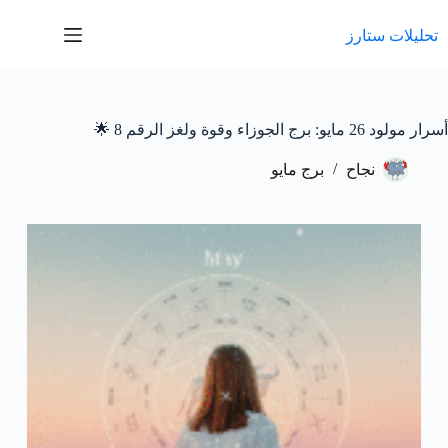
لتجاوز
لى
تحليلات ستارز
لمحتوى
أسرار مولود 26 مايو: برج الجوزاء وقوة ولغز الرقم 8 🌟
نجاح
برج مايو