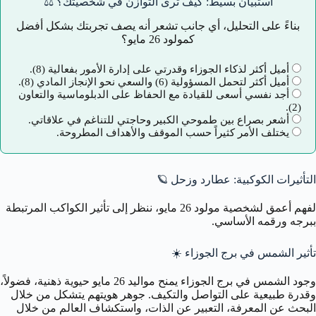
استبيان بسيط: كيف ترى التوازن في شخصيتك؟ ⚖️
بناءً على التحليل، أي جانب تشعر أنه يصف تجربتك بشكل أفضل
كمولود 26 مايو؟
أميل أكثر لذكاء الجوزاء وقدرتي على إدارة الأمور بفعالية (8).
أميل أكثر لتحمل المسؤولية (6) والسعي نحو الإنجاز المادي (8).
أجد نفسي أسعى للقيادة مع الحفاظ على الدبلوماسية والتعاون
(2).
أشعر بصراع بين طموحي الكبير وحاجتي للتناغم في علاقاتي.
يختلف الأمر كثيراً حسب الموقف والأهداف المطروحة.
التأثيرات الكوكبية: عطارد وزحل 🪐
لفهم أعمق لشخصية مولود 26 مايو، ننظر إلى تأثير الكواكب المرتبطة
ببرجه ورقمه الأساسي.
تأثير الشمس في برج الجوزاء
☀️
وجود الشمس في برج الجوزاء يمنح مواليد 26 مايو حيوية ذهنية، فضولاً،
وقدرة طبيعية على التواصل والتكيف. جوهر هويتهم يتشكل من خلال
البحث عن المعرفة، التعبير عن الذات، واستكشاف العالم من خلال