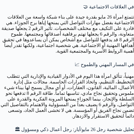
في العلاقات الاجتماعية
🤝
تتمتع امرأة 26 مايو بقدرة جيدة على بناء شبكة واسعة من العلاقات
الاجتماعية بفضل مهارات التواصل التي يمنحها إياها برج الجوزاء. هي
قادرة على التكيف مع مختلف الشخصيات. تأثير الرقم 2 يجعلها صديقة
متعاونة، والرقم 6 يجعلها تهتم برفاهية أصدقائها ومجتمعها. طموح
الرقم 8 قد يدفعها للتواصل مع أشخاص يمكن أن يساعدوها في تحقيق
أهدافها المهنية أو الاجتماعية. هي شخصية اجتماعية، ولكنها تقدر أيضاً
أهمية الروابط الأسرية والمجتمعية القوية.
في المسار المهني والطموح
📈
مهنياً، تتألق امرأة هذا اليوم في الأدوار القيادية والإدارية التي تتطلب
التخطيط، التنظيم، واتخاذ القرارات الحاسمة. مجالات مثل إدارة
الأعمال، المالية، القانون، العقارات، أو أي مجال يسمح لها ببناء شيء
ملموس وتحقيق نجاح مادي، تناسبها تماماً. طاقة الرقم 8 تدفعها نحو
السلطة والإنجاز، بينما الجوزاء يمنحها المرونة الفكرية والقدرة على
التواصل، والرقم 6 يضيف بعداً من المسؤولية والاهتمام بالتفاصيل التي
تضمن نجاح الفريق أو المؤسسة. هي لا تخشى العمل الجاد، وتسعى
دائماً لتحقيق الاستقرار والازدهار.
تحليل شخصية رجل 26 مايو/أيار: رجل أعمال ذكي ومسؤول 🏛️