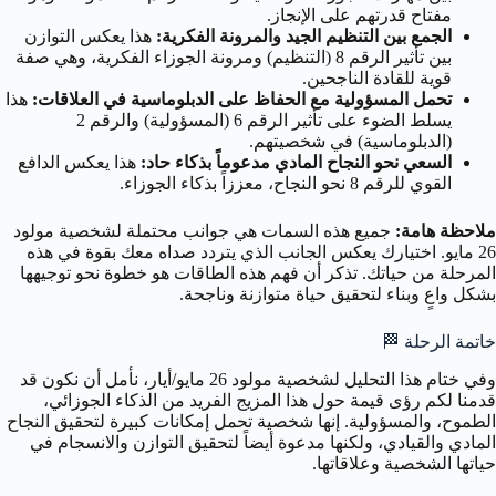
مفتاح قدرتهم على الإنجاز.
الجمع بين التنظيم الجيد والمرونة الفكرية:
هذا يعكس التوازن
بين تأثير الرقم 8 (التنظيم) ومرونة الجوزاء الفكرية، وهي صفة
قوية للقادة الناجحين.
تحمل المسؤولية مع الحفاظ على الدبلوماسية في العلاقات:
هذا
يسلط الضوء على تأثير الرقم 6 (المسؤولية) والرقم 2
(الدبلوماسية) في شخصيتهم.
السعي نحو النجاح المادي مدعوماً بذكاء حاد:
هذا يعكس الدافع
القوي للرقم 8 نحو النجاح، معززاً بذكاء الجوزاء.
ملاحظة هامة:
جميع هذه السمات هي جوانب محتملة لشخصية مولود
26 مايو. اختيارك يعكس الجانب الذي يتردد صداه معك بقوة في هذه
المرحلة من حياتك. تذكر أن فهم هذه الطاقات هو خطوة نحو توجيهها
بشكل واعٍ وبناء لتحقيق حياة متوازنة وناجحة.
خاتمة الرحلة
🏁
وفي ختام هذا التحليل لشخصية مولود 26 مايو/أيار، نأمل أن نكون قد
قدمنا لكم رؤى قيمة حول هذا المزيج الفريد من الذكاء الجوزائي،
الطموح، والمسؤولية. إنها شخصية تحمل إمكانات كبيرة لتحقيق النجاح
المادي والقيادي، ولكنها مدعوة أيضاً لتحقيق التوازن والانسجام في
حياتها الشخصية وعلاقاتها.