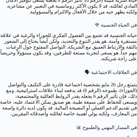
حياة أسرية متينة (الرقم 6). تأثير الرقم 8 يجعله يسعى لتوفير الأمان
المادي لعائلته. قد لا يكون الأكثر رومانسية في التعبير عن مشاعره،
ولكنه يظهر حبه من خلال الأفعال والالتزام والمسؤولية.
في الحياة الجنسية
🌹
حياته الجنسية قد تجمع بين الفضول الفكري للجوزاء والرغبة في علاقة
مستقرة وآمنة. هو يقدر التنوع والتجديد، ولكن أيضاً يحتاج إلى الشعور
بالثقة والارتباط العميق مع الشريكة. التواصل المفتوح حول الرغبات
مهم جداً. هو يسعى لتجربة ممتعة للطرفين، وقد يكون مسؤولاً وحريصاً
على راحة شريكته.
في العلاقات الاجتماعية
🗣️
يتمتع رجل 26 مايو بشخصية اجتماعية قادرة على التكيف والتواصل
(الجوزاء). طموحه (الرقم 8) قد يدفعه لبناء علاقات استراتيجية. ومع
ذلك، فإن تأثير الرقم 6 يجعله يقدر الروابط العائلية والمجتمعية،
ويسعى للحفاظ على سمعة طيبة. هو صديق يمكن الاعتماد عليه، خاصة
في تقديم الدعم العملي أو النصيحة المالية. قد يكون لديه دائرة واسعة
من المعارف، ولكنه يولي أهمية خاصة لعائلته وأصدقائه المقربين.
في المسار المهني والطموح
📊