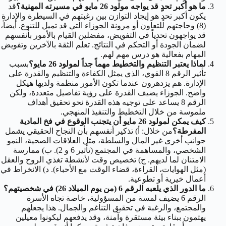
ما هو أكبر تحدٍ قد يواجه مولود 26 مايو في مسيرته المهنية؟
قد
يكون أكبر تحدٍ هو إيجاد التوازن بين رغبتهم في السيطرة والإدارة
(8) وحاجتهم للتعاون أو مرونة الجوزاء التي قد تميل للتنوع. أيضاً،
قد يواجهون تحدياً في التفويض، مفضلين القيام بالأمور بأنفسهم
لضمان الجودة أو التحكم في النتائج. تعلم الثقة بالآخرين وتفويض
المهام بفعالية هو درس مهم لهم.
لماذا يعتبر التنظيم والتخطيط مهماً جداً لمولود 26 مايو؟
بسبب
تأثير الرقم 8 القوي، الذي يمثل الكفاءة والتنظيم والقدرة على
الإدارة. هم يزدهرون عندما تكون الأمور منظمة ولديها هيكل
واضح. الجوزاء يضيف القدرة على رؤية تفاصيل متعددة، ولكن
الرقم 8 يساعد على توجيه هذه القدرة نحو تحقيق أهداف
ملموسة من خلال التخطيط والتنفيذ المنهجي.
كيف يمكن لمولود 26 مايو أن يتجنب الوقوع في فخ المادية
المفرطة؟
من خلال: أ) تذكير أنفسهم بأن النجاح الحقيقي يشمل
جوانب أخرى غير المال والسلطة، مثل العلاقات الصحية، النمو
الشخصي، والمساهمة في المجتمع (تأثير 6 و 2). ب) ممارسة
الامتنان لما لديهم. ج) تخصيص وقت لأنشطة تغذي الروح والعقل
(مثل الهوايات، القراءة، قضاء الوقت مع الأحباء). د) الانخراط في
أعمال خيرية أو تطوعية.
ما الدور الذي يلعبه الرقم 6 (من يوم الميلاد 26) في شخصيتهم؟
الرقم 6 يضيف لمسة من المسؤولية، خاصة تجاه الأسرة
والمجتمع، والرغبة في تحقيق التناغم والجمال. هذا يجعلهم
يهتمون ببناء بيئة مستقرة وآمنة، وقد يدفعهم ليكونوا معيلين