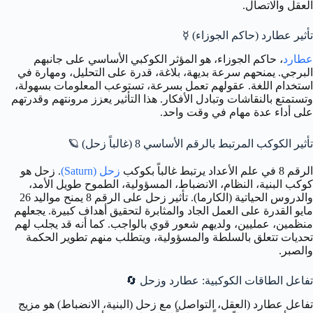
العقل والاتصال.
تأثير عطارد (حاكم الجوزاء)
☿️
عطارد
، حاكم الجوزاء، هو المؤثر الكوكبي الأساسي على جانبهم
البرجي. يمنحهم سرعة بديهة، بلاغة، قدرة على التحليل، ومهارة في
استخدام اللغة. عقولهم تعمل بسرعة، تستوعب المعلومات بسهولة،
وتستمتع بالنقاشات وتبادل الأفكار. هذا التأثير يعزز مرونتهم وقدرتهم
على أداء عدة مهام في وقت واحد.
تأثير الكوكب المرتبط بالرقم الأساسي 8 (غالباً زحل)
🪐
الرقم 8 في علم الأعداد يرتبط غالباً بكوكب
زحل (Saturn)
. زحل هو
كوكب البنية، النظام، الانضباط، المسؤولية، الطموح طويل الأمد،
والدروس الحياتية (الكارما). تأثير زحل على الرقم 8 يمنح مواليد 26
مايو القدرة على العمل الجاد والمثابرة لتحقيق أهداف كبيرة. يجعلهم
منظمين، عمليين، ولديهم شعور قوي بالواجب. كما أنه قد يجلب لهم
تحديات تتعلق بالسلطة والمسؤولية، ويتطلب منهم تطوير الحكمة
والصبر.
تفاعل الطاقات الكوكبية: عطارد وزحل
🔄
تفاعل عطارد (العقل، التواصل) مع زحل (البنية، الانضباط) هو مزيج