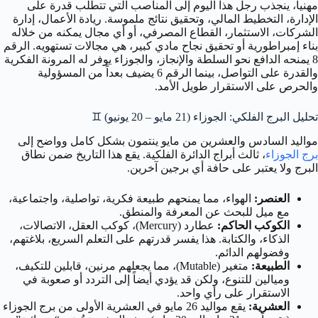
مهنياً، ينجذب رجل هذا اليوم إلى المناصب التي تتطلب قدرة على
الإدارة، التخطيط المالي، وتحقيق نتائج ملموسة. ريادة الأعمال، إدارة
الشركات، الاستثمار، القطاع المصرفي، أو أي مجال يمكنه من خلاله
بناء إمبراطورية أو تحقيق نجاح مادي كبير، هي مجالات تستهويه. الرقم
8 يمنحه الدافع نحو السلطة والإنجاز، والجوزاء يوفر له المرونة الفكرية
والقدرة على التواصل، بينما الرقم 6 يضيف بعداً من المسؤولية
والحرص على الاستقرار طويل الأمد.
تحليل البرج الفلكي: الجوزاء (21 مايو – 20 يونيو) ♊
مواليد السادس والعشرين من مايو ينتمون بشكل كامل وواضح إلى
برج الجوزاء
، ثالث أبراج الدائرة الفلكية. يقع هذا التاريخ ضمن نطاق
البرج ولا يعتبر على حافة أي برجين آخرين.
العنصر:
الهواء، مما يمنحهم طبيعة فكرية، تواصلية، واجتماعية،
مع ميل للبحث عن المعرفة والمنطق.
الكوكب الحاكم:
عطارد (Mercury)، كوكب العقل، الاتصالات،
الذكاء، والكتابة. هذا يفسر قدرتهم على التعلم السريع، بلاغتهم،
وفضولهم الدائم.
الطبيعة:
متغير (Mutable)، مما يجعلهم مرنين، قابلين للتكيف،
وميالين للتنوع، ولكن قد يؤدي أيضاً إلى التردد أو صعوبة في
الاستقرار على رأي واحد.
العشرية:
يقع مواليد 26 مايو في العشرية الأولى من برج الجوزاء