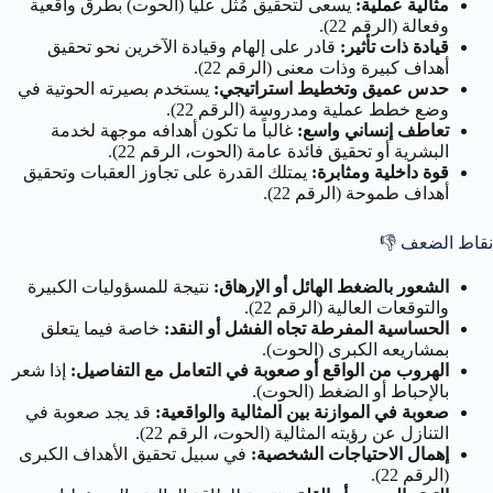
مثالية عملية:
يسعى لتحقيق مُثل عليا (الحوت) بطرق واقعية
وفعالة (الرقم 22).
قيادة ذات تأثير:
قادر على إلهام وقيادة الآخرين نحو تحقيق
أهداف كبيرة وذات معنى (الرقم 22).
حدس عميق وتخطيط استراتيجي:
يستخدم بصيرته الحوتية في
وضع خطط عملية ومدروسة (الرقم 22).
تعاطف إنساني واسع:
غالباً ما تكون أهدافه موجهة لخدمة
البشرية أو تحقيق فائدة عامة (الحوت، الرقم 22).
قوة داخلية ومثابرة:
يمتلك القدرة على تجاوز العقبات وتحقيق
أهداف طموحة (الرقم 22).
نقاط الضعف
👎
الشعور بالضغط الهائل أو الإرهاق:
نتيجة للمسؤوليات الكبيرة
والتوقعات العالية (الرقم 22).
الحساسية المفرطة تجاه الفشل أو النقد:
خاصة فيما يتعلق
بمشاريعه الكبرى (الحوت).
الهروب من الواقع أو صعوبة في التعامل مع التفاصيل:
إذا شعر
بالإحباط أو الضغط (الحوت).
صعوبة في الموازنة بين المثالية والواقعية:
قد يجد صعوبة في
التنازل عن رؤيته المثالية (الحوت، الرقم 22).
إهمال الاحتياجات الشخصية:
في سبيل تحقيق الأهداف الكبرى
(الرقم 22).