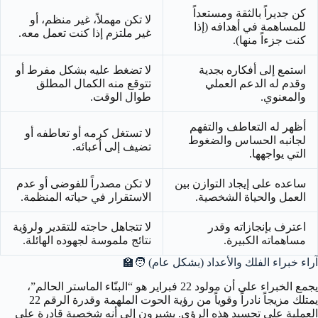
كن جديراً بالثقة ومستعداً
لا تكن مهملاً، غير منظم، أو
للمساهمة في أهدافه (إذا
غير ملتزم إذا كنت تعمل معه.
كنت جزءاً منها).
استمع إلى أفكاره بجدية
لا تضغط عليه بشكل مفرط أو
وقدم له الدعم العملي
تتوقع منه الكمال المطلق
والمعنوي.
طوال الوقت.
أظهر له التعاطف والتفهم
لا تستغل كرمه أو تعاطفه أو
لجانبه الحساس والضغوط
تضيف إلى أعبائه.
التي يواجهها.
ساعده على إيجاد التوازن بين
لا تكن مصدراً للفوضى أو عدم
العمل والحياة الشخصية.
الاستقرار في حياته المنظمة.
اعترف بإنجازاته وقدر
لا تتجاهل حاجته للتقدير ولرؤية
مساهماته الكبيرة.
نتائج ملموسة لجهوده الهائلة.
آراء خبراء الفلك والأعداد (بشكل عام)
🧑‍🏫
يجمع الخبراء على أن مولود 22 فبراير هو “البنّاء الماستر الحالم”،
يمتلك مزيجاً نادراً وقوياً من رؤية الحوت الملهمة وقدرة الرقم 22
العملية على تجسيد هذه الرؤى. يشيرون إلى أنه شخصية قادرة على