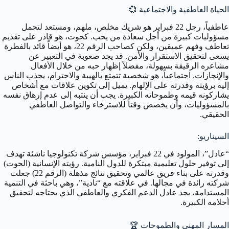
الحياة العاطفية والاجتماعية
💞
عاطفياً، رجل 22 فبراير هو شريك مخلص، ملهم، ومستعد لتحمل
مسؤوليات كبيرة من أجل سعادة من يحب. كحوت، هو قادر على تقديم
تعاطف وفهم عميقين، ولكن كصاحب الرقم 22، هو أيضاً قائد بالفطرة
يسعى لتحقيق الاستقرار والأمن. قد يجد صعوبة في التعبير عن
مشاعره الرقيقة بسهولة، مفضلاً إظهار حبه من خلال الأفعال
والإنجازات. اجتماعياً، هو شخصية تتمتع بالهيبة والاحترام، يجذب الناس
إليه برؤيته وقدرته على الإلهام. يميل إلى تكوين علاقات مع أشخاص
يشاركونه قيمه وطموحاته الكبيرة. يجب أن ينتبه إلى عدم إرهاق نفسه
بالمسؤوليات، وأن يخصص وقتاً للاسترخاء والتواصل العاطفي
الحقيقي.
السيناريو:
“عادل”، المولود في 22 فبراير، مؤسس شركة تكنولوجيا ناشئة تهدف
إلى توفير حلول تعليمية مبتكرة للدول النامية. رؤيته الإنسانية (الحوت)
وقدرته على بناء فريق عالمي وتحقيق نتائج مذهلة (الرقم 22) جعلت
شركته رائدة في مجالها. في علاقته مع “نادية”، وهي باحثة في التنمية
المستدامة، يجد عادل الدعم الفكري والعاطفي الذي يحتاجه لتحقيق
أحلامه الكبيرة.
المسار المهني والطموحات
🏆