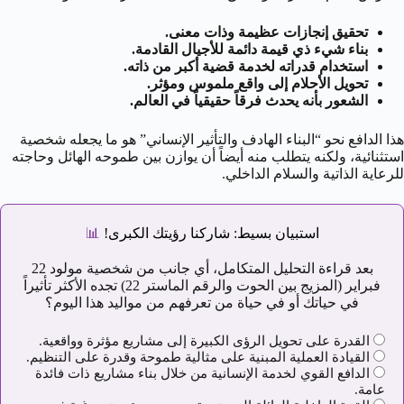
تحقيق إنجازات عظيمة وذات معنى.
بناء شيء ذي قيمة دائمة للأجيال القادمة.
استخدام قدراته لخدمة قضية أكبر من ذاته.
تحويل الأحلام إلى واقع ملموس ومؤثر.
الشعور بأنه يحدث فرقاً حقيقياً في العالم.
هذا الدافع نحو “البناء الهادف والتأثير الإنساني” هو ما يجعله شخصية
استثنائية، ولكنه يتطلب منه أيضاً أن يوازن بين طموحه الهائل وحاجته
للرعاية الذاتية والسلام الداخلي.
استبيان بسيط: شاركنا رؤيتك الكبرى!
📊
بعد قراءة التحليل المتكامل، أي جانب من شخصية مولود 22
فبراير (المزيج بين الحوت والرقم الماستر 22) تجده الأكثر تأثيراً
في حياتك أو في حياة من تعرفهم من مواليد هذا اليوم؟
القدرة على تحويل الرؤى الكبيرة إلى مشاريع مؤثرة وواقعية.
القيادة العملية المبنية على مثالية طموحة وقدرة على التنظيم.
الدافع القوي لخدمة الإنسانية من خلال بناء مشاريع ذات فائدة
عامة.