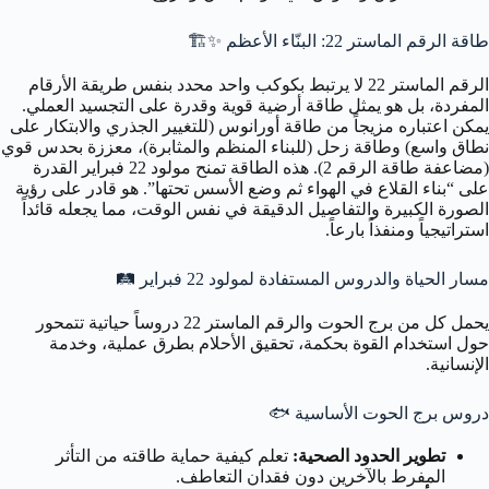
طاقة الرقم الماستر 22: البنّاء الأعظم
✨🏗️
الرقم الماستر 22 لا يرتبط بكوكب واحد محدد بنفس طريقة الأرقام
المفردة، بل هو يمثل طاقة أرضية قوية وقدرة على التجسيد العملي.
يمكن اعتباره مزيجاً من طاقة أورانوس (للتغيير الجذري والابتكار على
نطاق واسع) وطاقة زحل (للبناء المنظم والمثابرة)، معززة بحدس قوي
(مضاعفة طاقة الرقم 2). هذه الطاقة تمنح مولود 22 فبراير القدرة
على “بناء القلاع في الهواء ثم وضع الأسس تحتها”. هو قادر على رؤية
الصورة الكبيرة والتفاصيل الدقيقة في نفس الوقت، مما يجعله قائداً
استراتيجياً ومنفذاً بارعاً.
مسار الحياة والدروس المستفادة لمولود 22 فبراير
🛤️
يحمل كل من برج الحوت والرقم الماستر 22 دروساً حياتية تتمحور
حول استخدام القوة بحكمة، تحقيق الأحلام بطرق عملية، وخدمة
الإنسانية.
دروس برج الحوت الأساسية
🐟
تطوير الحدود الصحية:
تعلم كيفية حماية طاقته من التأثر
المفرط بالآخرين دون فقدان التعاطف.