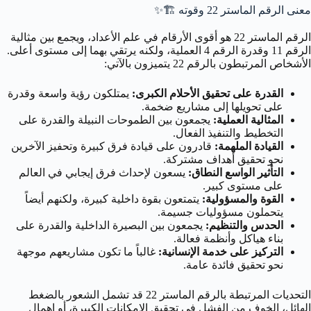
معنى الرقم الماستر 22 وقوته
🏗️✨
الرقم الماستر 22 هو أقوى الأرقام في علم الأعداد، ويجمع بين مثالية
الرقم 11 وقدرة الرقم 4 العملية، ولكنه يرتقي بهما إلى مستوى أعلى.
الأشخاص المرتبطون بالرقم 22 يتميزون بالآتي:
القدرة على تحقيق الأحلام الكبرى:
يمتلكون رؤية واسعة وقدرة
على تحويلها إلى مشاريع ضخمة.
المثالية العملية:
يجمعون بين الطموحات النبيلة والقدرة على
التخطيط والتنفيذ الفعال.
القيادة الملهمة:
قادرون على قيادة فرق كبيرة وتحفيز الآخرين
نحو تحقيق أهداف مشتركة.
التأثير الواسع النطاق:
يسعون لإحداث فرق إيجابي في العالم
على مستوى كبير.
القوة والمسؤولية:
يتمتعون بقوة داخلية كبيرة، ولكنهم أيضاً
يتحملون مسؤوليات جسيمة.
الحدس والتنظيم:
يجمعون بين البصيرة الداخلية والقدرة على
بناء هياكل وأنظمة فعالة.
التركيز على خدمة الإنسانية:
غالباً ما تكون مشاريعهم موجهة
نحو تحقيق فائدة عامة.
التحديات المرتبطة بالرقم الماستر 22 قد تشمل الشعور بالضغط
الهائل، الخوف من الفشل في تحقيق الإمكانات الكبيرة، أو إهمال