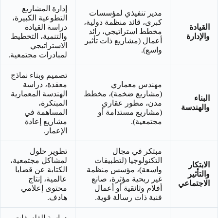
إدارة المشاريع
مدير تنفيذي لمؤسسات
التطوعية الكبيرة،
كبرى، قائد منظمة دولية،
القيادة
دراسة القيادة
مخطط استراتيجي، رائد
والإدارة
والتنمية، التخطيط
أعمال (مشاريع ذات تأثير
الاستراتيجي
واسع).
لمبادرات مجتمعية.
تصميم وبناء نماذج
مهندس معماري
معقدة، دراسة
(مشاريع ضخمة)، مخطط
الهندسة المعمارية
البناء
مدن، مطور عقاري
المبتكرة،
والهندسة
(مشاريع مستدامة أو
المساهمة في
مجتمعية).
مشاريع إعادة
الإعمار.
مبتكر في مجال
تطوير حلول
التكنولوجيا (لتطبيقات
لمشاكل مجتمعية،
الابتكار
واسعة)، مؤسس منظمة
الكتابة عن قضايا
والتأثير
غير ربحية مؤثرة، صانع
عالمية، إنتاج
الاجتماعي
أفلام وثائقية أو أعمال
محتوى إعلامي
فنية ذات رسالة قوية.
هادف.
دراسة الفلسفات