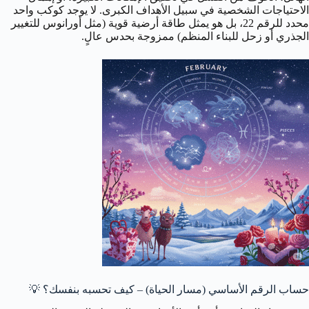
الاحتياجات الشخصية في سبيل الأهداف الكبرى. لا يوجد كوكب واحد
محدد للرقم 22، بل هو يمثل طاقة أرضية قوية (مثل أورانوس للتغيير
الجذري أو زحل للبناء المنظم) ممزوجة بحدس عالٍ.
حساب الرقم الأساسي (مسار الحياة) – كيف تحسبه بنفسك؟
💡