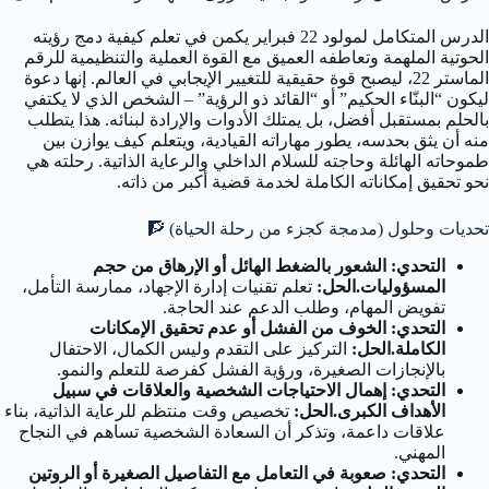
الدرس المتكامل لمولود 22 فبراير يكمن في
تعلم كيفية دمج رؤيته
الحوتية الملهمة وتعاطفه العميق مع القوة العملية والتنظيمية للرقم
الماستر 22، ليصبح قوة حقيقية للتغيير الإيجابي في العالم
. إنها دعوة
ليكون “البنّاء الحكيم” أو “القائد ذو الرؤية” – الشخص الذي لا يكتفي
بالحلم بمستقبل أفضل، بل يمتلك الأدوات والإرادة لبنائه. هذا يتطلب
منه أن يثق بحدسه، يطور مهاراته القيادية، ويتعلم كيف يوازن بين
طموحاته الهائلة وحاجته للسلام الداخلي والرعاية الذاتية. رحلته هي
نحو تحقيق إمكاناته الكاملة لخدمة قضية أكبر من ذاته.
تحديات وحلول (مدمجة كجزء من رحلة الحياة)
🧗
التحدي: الشعور بالضغط الهائل أو الإرهاق من حجم
المسؤوليات.
الحل:
تعلم تقنيات إدارة الإجهاد، ممارسة التأمل،
تفويض المهام، وطلب الدعم عند الحاجة.
التحدي: الخوف من الفشل أو عدم تحقيق الإمكانات
الكاملة.
الحل:
التركيز على التقدم وليس الكمال، الاحتفال
بالإنجازات الصغيرة، ورؤية الفشل كفرصة للتعلم والنمو.
التحدي: إهمال الاحتياجات الشخصية والعلاقات في سبيل
الأهداف الكبرى.
الحل:
تخصيص وقت منتظم للرعاية الذاتية، بناء
علاقات داعمة، وتذكر أن السعادة الشخصية تساهم في النجاح
المهني.
التحدي: صعوبة في التعامل مع التفاصيل الصغيرة أو الروتين