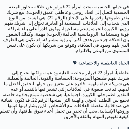
في حياتها الجنسية، تبحث امرأة 22 فبراير عن علاقة تتجاوز المتعة
الجسدية لتصل إلى اتحاد روحي وعاطفي عميق (الحوت)، مع شريك
يقدر طموحها وقدرتها على الإنجاز (الرقم 22). هي ليست من النوع
الذي ينجذب إلى العلاقات السطحية أو العابرة. تحتاج إلى شريك يفهم
رؤيتها الكبيرة للحياة، يدعم مساعيها، ويكون قادراً على بناء شراكة
قوية ومستدامة. الرومانسية الحالمة (الحوت) مهمة، وكذلك الشعور
بأن العلاقة جزء من هدف أكبر أو رؤية مشتركة. قد تكون هي الطرف
الذي يلهم ويقود في العلاقة، وتتوقع من شريكها أن يكون على نفس
المستوى من الوعي والالتزام.
الحياة العاطفية والاجتماعية
💖
عاطفياً، امرأة 22 فبراير مخلصة للغاية وداعمة، ولكنها تحتاج إلى
شريك يفهم طبيعتها المزدوجة: الحساسة والقوية، الحالمة والعملية.
هي شريكة حياة ملهمة، قادرة على تحفيز من حولها لتحقيق أفضل ما
لديهم. قد تجد صعوبة في العلاقات التي تشعر فيها بالتقييد أو عدم
التقدير لطموحاتها الكبيرة. اجتماعياً، هي شخصية تتمتع بجاذبية خاصة،
تجمع بين اللطف الحوتي والهيبة التي يمنحها الرقم 22. قد تكون انتقائية
في صداقاتها، مفضلة العلاقات مع الأشخاص الذين يشاركونها قيمها
ورؤيتها الإنسانية. يجب أن تحذر من تحمل أعباء تفوق طاقتها، وأن تتعلم
كيفية تفويض المهام والثقة بالآخرين.
السيناريو: