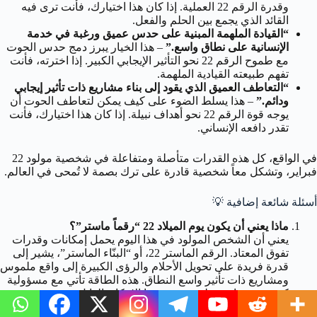
وقدرة الرقم 22 العملية. إذا كان هذا اختيارك، فأنت ترى فيه
القائد الذي يجمع بين الحلم والفعل.
“القيادة الملهمة المبنية على حدس عميق ورغبة في خدمة
الإنسانية على نطاق واسع.”
– هذا الخيار يبرز دمج حدس الحوت
مع طموح الرقم 22 نحو التأثير الإيجابي الكبير. إذا اخترته، فأنت
تفهم طبيعته القيادية الملهمة.
“التعاطف العميق الذي يقود إلى بناء مشاريع ذات تأثير إيجابي
ودائم.”
– هذا يسلط الضوء على كيف يمكن لتعاطف الحوت أن
يوجه قوة الرقم 22 نحو أهداف نبيلة. إذا كان هذا اختيارك، فأنت
تقدر دافعه الإنساني.
في الواقع، كل هذه القدرات متأصلة ومتفاعلة في شخصية مولود 22
فبراير، وتشكل معاً شخصية قادرة على ترك بصمة لا تُمحى في العالم.
أسئلة شائعة إضافية
💡
ماذا يعني أن يكون يوم الميلاد 22 “رقماً ماستر”؟
يعني أن الشخص المولود في هذا اليوم يحمل إمكانات وقدرات
تفوق المعتاد. الرقم الماستر 22، أو “البنّاء الماستر”، يشير إلى
قدرة فريدة على تحويل الأحلام والرؤى الكبيرة إلى واقع ملموس
ومشاريع ذات تأثير واسع النطاق. هذه الطاقة تأتي مع مسؤولية
كبيرة وتحديات تتعلق بتحقيق هذا الإمكان الهائل.
كيف يمكن لمولود 22 فبراير التعامل مع الضغط المصاحب