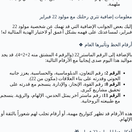
ملهمة.
معلومات إضافية تثري رحلتك مع مولود 22 فبراير
إليك بعض الجوانب الإضافية التي قد تهمك عن شخصية مولود 22
فبراير، لمساعدتك على فهمه بشكل أعمق أو لاختيار الهدية المثالية له!
أرقام الحظ وتأثيرها العام
🍀
بالإضافة إلى الرقم الماستر 22 (والرقم 4 المشتق منه 2+2=4)، قد يجد
مواليد هذا اليوم صدى إيجابياً مع الأرقام التالية:
الرقم 2:
رقم التعاون، الدبلوماسية، والحساسية. يعزز جانبه
الحوتي وقدرته على بناء العلاقات (مكون من 22).
الرقم 8:
رقم القوة، الإنجاز، والإدارة. ينسجم مع قدرته على
تحقيق مشاريع كبرى.
الرقم 11:
رقم ماستر آخر يمثل الحدس، الإلهام، والرؤية. ينسجم
مع طبيعته الروحانية.
هذه الأرقام قد تظهر كتواريخ مهمة، أو أرقام تجلب لهم شعوراً بالثقة أو
الإلهام.
أفكار هدايا لمولود 22 فبراير
🎁