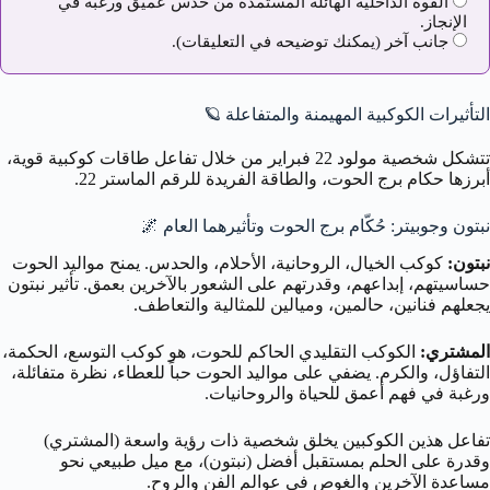
القوة الداخلية الهائلة المستمدة من حدس عميق ورغبة في
الإنجاز.
جانب آخر (يمكنك توضيحه في التعليقات).
التأثيرات الكوكبية المهيمنة والمتفاعلة
🪐
تتشكل شخصية مولود 22 فبراير من خلال تفاعل طاقات كوكبية قوية،
أبرزها حكام برج الحوت، والطاقة الفريدة للرقم الماستر 22.
نبتون وجوبيتر: حُكّام برج الحوت وتأثيرهما العام
🌌
نبتون:
كوكب الخيال، الروحانية، الأحلام، والحدس. يمنح مواليد الحوت
حساسيتهم، إبداعهم، وقدرتهم على الشعور بالآخرين بعمق. تأثير نبتون
يجعلهم فنانين، حالمين، وميالين للمثالية والتعاطف.
المشتري:
الكوكب التقليدي الحاكم للحوت، هو كوكب التوسع، الحكمة،
التفاؤل، والكرم. يضفي على مواليد الحوت حباً للعطاء، نظرة متفائلة،
ورغبة في فهم أعمق للحياة والروحانيات.
تفاعل هذين الكوكبين يخلق شخصية ذات رؤية واسعة (المشتري)
وقدرة على الحلم بمستقبل أفضل (نبتون)، مع ميل طبيعي نحو
مساعدة الآخرين والغوص في عوالم الفن والروح.