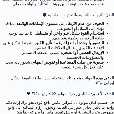
قد يصعب عليه التوفيق بين رؤيته المثالية والواقع العملي.
الظل: الجوانب الخفية والتحديات الداخلية
🌑
الخوف من عدم الارتقاء إلى مستوى الإمكانات الهائلة:
مما قد
يؤدي إلى الشلل أو التسويف.
استخدام القوة بشكل غير واعي أو متسلط:
إذا لم يتم توجيه
طاقة الرقم 22 بحكمة وتعاطف.
الشعور بالوحدة أو العزلة رغم التأثير الكبير:
نتيجة للتركيز على
الأهداف الكبرى وإهمال العلاقات الشخصية.
الإرهاق العصبي أو الصحي:
بسبب الضغط المستمر
والمسؤوليات الجسيمة.
صعوبة في طلب المساعدة أو تفويض المهام:
شعور بأنه يجب
عليه فعل كل شيء بنفسه.
الوعي بهذه الجوانب هو مفتاح استخدام هذه الطاقة القوية بشكل
إيجابي وبنّاء.
الدافع الأعمق: ما الذي يحرك مولود 22 فبراير حقًا؟
💖
في صميم كيان مولود 22 فبراير، يكمن دافع قوي نحو
ترك إرث دائم
وإحداث تأثير إيجابي كبير في العالم، وتحويل رؤاه المثالية إلى واقع
ملموس يخدم البشرية أو يحقق تقدماً هاماً
. ما يحركه حقاً هو: