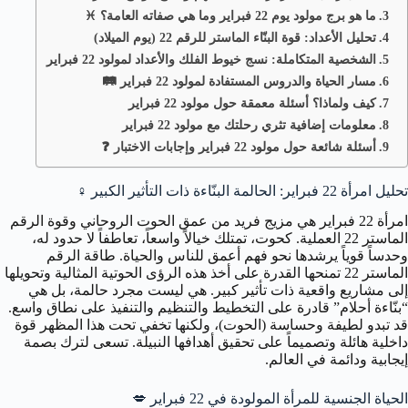
ما هو برج مولود يوم 22 فبراير وما هي صفاته العامة؟ ♓
تحليل الأعداد: قوة البنّاء الماستر للرقم 22 (يوم الميلاد)
الشخصية المتكاملة: نسج خيوط الفلك والأعداد لمولود 22 فبراير
مسار الحياة والدروس المستفادة لمولود 22 فبراير 🛤️
كيف ولماذا؟ أسئلة معمقة حول مولود 22 فبراير
معلومات إضافية تثري رحلتك مع مولود 22 فبراير
أسئلة شائعة حول مولود 22 فبراير وإجابات الاختبار ❓
تحليل امرأة 22 فبراير: الحالمة البنّاءة ذات التأثير الكبير
♀️
امرأة 22 فبراير هي مزيج فريد من عمق الحوت الروحاني وقوة الرقم
الماستر 22 العملية. كحوت، تمتلك خيالاً واسعاً، تعاطفاً لا حدود له،
وحدساً قوياً يرشدها نحو فهم أعمق للناس والحياة. طاقة الرقم
الماستر 22 تمنحها القدرة على أخذ هذه الرؤى الحوتية المثالية وتحويلها
إلى مشاريع واقعية ذات تأثير كبير. هي ليست مجرد حالمة، بل هي
“بنّاءة أحلام” قادرة على التخطيط والتنظيم والتنفيذ على نطاق واسع.
قد تبدو لطيفة وحساسة (الحوت)، ولكنها تخفي تحت هذا المظهر قوة
داخلية هائلة وتصميماً على تحقيق أهدافها النبيلة. تسعى لترك بصمة
إيجابية ودائمة في العالم.
الحياة الجنسية للمرأة المولودة في 22 فبراير
💋