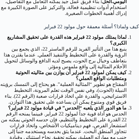
اليومي.
الحل:
بناء فريق عمل جيد يمكنه التعامل مع التفاصيل،
استخدام أدوات تنظيمية فعالة، والتركيز على الصورة الكبيرة مع
إدراك أهمية الخطوات الصغيرة.
كيف ولماذا؟ أسئلة معمقة حول مولود 22 فبراير
لماذا يمتلك مولود 22 فبراير هذه القدرة على تحقيق المشاريع
الكبرى؟
ينبع هذا من التأثير الفريد للرقم الماستر 22، الذي يجمع بين
الرؤية والقدرة على التخطيط والتنفيذ العملي. عندما يقترن هذا
بتعاطف وخيال برج الحوت، يصبح لديه الدافع والوسائل لتحويل
الأحلام المثالية إلى واقع ملموس ومؤثر.
كيف يمكن لمولود 22 فبراير أن يوازن بين مثاليته الحوتية
ومتطلبات الواقع العملي؟
المفتاح هو تطوير “المثالية العملية”. هو يحتاج إلى التمسك برؤيته
النبيلة (الحوت)، وفي نفس الوقت تعلم المرونة، التخطيط
الاستراتيجي، والقدرة على اتخاذ قرارات صعبة (الرقم 22). بناء
فريق قوي ومتنوع يمكن أن يساعده على تحقيق هذا التوازن.
ما هو الدور الذي يلعبه “الحدس” في قيادة مولود 22 فبراير؟
الحدس هو أداة قوية جداً لمولود 22 فبراير. فبينما يمنحه الرقم
22 القدرة على التخطيط والتنظيم، فإن حدسه الحوتي يمكنه من
استشعار الفرص، فهم ديناميكيات الأشخاص، واتخاذ قرارات
تتجاوز المنطق البحت. عندما يثق بحدسه ويستخدمه جنباً إلى
جنب مع مهاراته العملية، يمكنه تحقيق نجاح استثنائي وقيادة