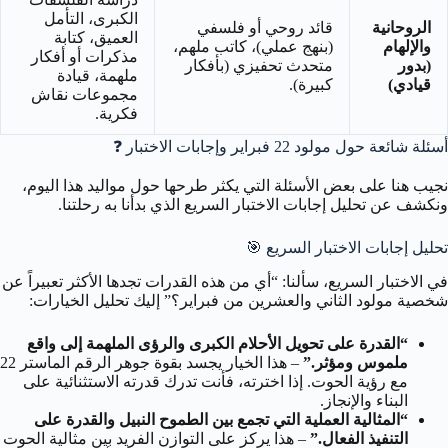
الكبرى، التأمل
الروحانية
قائد روحي أو فلسفي
العميق، كتابة
والإلهام
(بنهج عملي)، كاتب ملهم،
مذكرات أو أفكار
(بدور
متحدث تحفيزي (بأفكار
ملهمة، قيادة
قيادي)
كبيرة).
مجموعات نقاش
فكرية.
أسئلة شائعة حول مولود 22 فبراير وإجابات الاختبار
❓
نجيب هنا على بعض الأسئلة التي يكثر طرحها حول مواليد هذا اليوم،
ونكشف عن تحليل إجابات الاختبار السريع الذي بدأنا به رحلتنا.
تحليل إجابات الاختبار السريع
🎯
في الاختبار السريع، سألنا: “أي من هذه القدرات تجدها الأكثر تعبيراً عن
شخصية مولود الثاني والعشرين من فبراير؟” إليك تحليل الخيارات:
“القدرة على تحويل الأحلام الكبرى والرؤى الملهمة إلى واقع
ملموس ومؤثر.”
– هذا الخيار يجسد بقوة جوهر الرقم الماستر 22
مع رؤية الحوت. إذا اخترته، فأنت تدرك قدرته الاستثنائية على
البناء والإنجاز.
“المثالية العملية التي تجمع بين الطموح النبيل والقدرة على
التنفيذ الفعال.”
– هذا يركز على التوازن الفريد بين مثالية الحوت