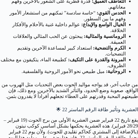
التعاطف العميق:
قدرة فطرية على الشعور بالآخرين وفهم
معاناتهم.
الحدس القوي:
“حاسة سادسة” تمكنهم من استشعار الأمور
وفهم ما بين السطور.
الخيال الواسع والإبداع:
عوالم داخلية غنية بالأحلام والأفكار
الخلاقة.
الرومانسية والمثالية:
يبحثون عن الحب المثالي والعلاقات
العميقة.
الكرم والتضحية:
استعداد كبير لمساعدة الآخرين وتقديم
التضحيات.
المرونة والقدرة على التكيف:
كطبيعة الماء، يتكيفون مع مختلف
الظروف.
الروحانية:
ميل طبيعي نحو الأمور الروحية والفلسفية.
من جانب آخر، قد يواجه مواليد الحوت بعض التحديات مثل الهروب من
الواقع، صعوبة وضع الحدود، والتأثر الشديد بالآخرين. ومع ذلك، فإن
طبيعتهم المحبة وقدرتهم على العطاء تجعلهم أفراداً لا يقدرون بثمن.
العشرية وتأثير طاقة الرقم الماستر 22
🌟
يقع تاريخ 22 فبراير ضمن العشرية الأولى من برج الحوت (19 فبراير –
28/29 فبراير). هذه العشرية يحكمها بشكل أساسي كوكب نبتون
(بالإضافة إلى المشتري كحاكم تقليدي للحوت). ولأن يوم 22 فبراير
يحمل طاقة الرقم الماستر 22، فإن هذا يضفي على مولود هذا اليوم