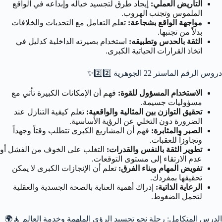
التأريض العملي:
إيجاد طرق لتجسيد خياله وإبداعه في الواقع
الملموس وتجنب الهروب.
مواجهة الواقع بشجاعة:
تعلم التعامل مع التحديات والخلافات
بدلاً من تجنبها.
الثقة بالحدس وتطبيقه:
استخدام بصيرته الداخلية كدليل في
اتخاذ القرارات الحياتية الكبرى.
دروس الرقم الماستر 22 الجوهرية
2️⃣2️⃣✨
الاستخدام المسؤول للقوة:
فهم أن الإمكانات الكبيرة تأتي مع
مسؤوليات جسيمة.
تحقيق التوازن بين المثالية والواقعية:
تعلم كيفية التنازل عند
الضرورة دون التخلي عن الرؤية الأساسية.
الصبر والمثابرة:
فهم أن المشاريع الكبرى تتطلب وقتاً وجهداً
وتجاوزاً للعقبات.
تطوير الثقة بالنفس والقدرات:
التغلب على الخوف من الفشل أو
عدم الارتقاء إلى مستوى التوقعات.
تفويض المهام وبناء الفرق:
تعلم أن الإنجازات الكبرى لا يمكن
تحقيقها بمفردك.
الرعاية الذاتية:
إدراك أهمية العناية بالصحة الجسدية والعقلية
لتحمل الضغوط.
الدرس المتكامل: رحلة نحو تجسيد الرؤى الملهمة وخدمة العالم
🧘🌍