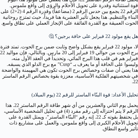
قوة استثنائية وقدرة على تحويل الأحلام والرؤى إلى واقع ملموس.
الرقم 22 يجمع بين حدس الرقم 2 (مضاعفاً) وقدرة الرقم 4 (2+2) على
البناء والتنظيم. هذا يجعل تأثير العشرية هنا فريداً، حيث تمتزج روحانية
الحوت العميقة مع القدرة الفائقة على الإنجاز العملي على نطاق واسع.
هل يقع مولود 22 فبراير على حافة برجين؟
🤔
لا، مولود 22 فبراير يقع بشكل واضح وثابت ضمن برج الحوت. تمتد فترة
برج الحوت من حوالي 19 فبراير إلى 20 مارس. وبالتالي، فإن مواليد 22
فبراير هم في قلب هذا البرج المائي، وتحديداً في العقد الأول منه،
وليسوا على الحافة أو ما يعرف بـ “Cusp” مع برج الدلو الذي يسبقه.
هذا يعني أن صفات وخصائص برج الحوت تكون هي المهيمنة والواضحة
في شخصيتهم الفلكية الأساسية، معززة بقوة بخصائص الرقم الماستر
22.
تحليل الأعداد: قوة البنّاء الماستر للرقم 22 (يوم الميلاد)
يحمل يوم الثاني والعشرين من أي شهر طاقة الرقم الماستر 22. هذا
الرقم لا يتم اختزاله إلى رقم مفرد (4) في تحليل الشخصية الأساسي،
بل يحتفظ بقوته كـ 22. إنه رقم “البنّاء الماستر”، ويمثل القدرة على
تحويل الأحلام الكبرى إلى واقع ملموس، والعمل على مشاريع ذات
تأثير واسع النطاق.