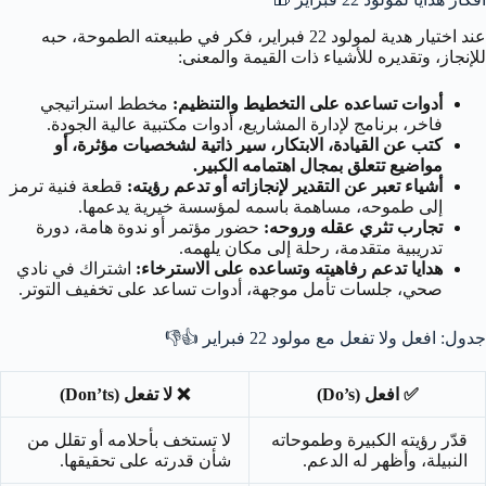
عند اختيار هدية لمولود 22 فبراير، فكر في طبيعته الطموحة، حبه
للإنجاز، وتقديره للأشياء ذات القيمة والمعنى:
أدوات تساعده على التخطيط والتنظيم:
مخطط استراتيجي
فاخر، برنامج لإدارة المشاريع، أدوات مكتبية عالية الجودة.
كتب عن القيادة، الابتكار، سير ذاتية لشخصيات مؤثرة، أو
مواضيع تتعلق بمجال اهتمامه الكبير.
أشياء تعبر عن التقدير لإنجازاته أو تدعم رؤيته:
قطعة فنية ترمز
إلى طموحه، مساهمة باسمه لمؤسسة خيرية يدعمها.
تجارب تثري عقله وروحه:
حضور مؤتمر أو ندوة هامة، دورة
تدريبية متقدمة، رحلة إلى مكان يلهمه.
هدايا تدعم رفاهيته وتساعده على الاسترخاء:
اشتراك في نادي
صحي، جلسات تأمل موجهة، أدوات تساعد على تخفيف التوتر.
جدول: افعل ولا تفعل مع مولود 22 فبراير
👍👎
✅ افعل (Do’s)
❌ لا تفعل (Don’ts)
قدّر رؤيته الكبيرة وطموحاته
لا تستخف بأحلامه أو تقلل من
النبيلة، وأظهر له الدعم.
شأن قدرته على تحقيقها.