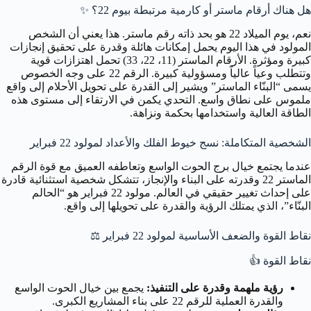
هل هناك أرقام ماستر أو كارمية مرتبطة بيوم 22؟
✨
نعم، يوم الميلاد 22 هو بحد ذاته رقم ماستر. هذا يعني أن الشخص
المولود في هذا اليوم يحمل إمكانات هائلة وقدرة على تحقيق إنجازات
كبيرة ومؤثرة. الأرقام الماستر (11، 22، 33) تحمل اهتزازات قوية
وتتطلب وعياً عالياً ومسؤولية كبيرة. الرقم 22 على وجه الخصوص
يسمى “البنّاء الماستر” ويشير إلى القدرة على تحويل الأحلام إلى واقع
ملموس على نطاق واسع. التحدي يكمن في الارتقاء إلى مستوى هذه
الطاقة العالية واستخدامها بحكمة ونزاهة.
الشخصية المتكاملة: نسج خيوط الفلك والأعداد لمولود 22 فبراير
عندما يجتمع خيال برج الحوت الواسع وتعاطفه العميق مع قوة الرقم
الماستر 22 وقدرته على البناء والإنجاز، تتشكل شخصية استثنائية قادرة
على إحداث تغيير حقيقي في العالم. مولود 22 فبراير هو “الحالم
البنّاء”، الذي يمتلك الرؤية والقدرة على تحويلها إلى واقع.
نقاط القوة والضعف الأساسية لمولود 22 فبراير
⚖️
نقاط القوة
👍
رؤية ملهمة وقدرة على التنفيذ:
يجمع بين خيال الحوت الواسع
والقدرة العملية للرقم 22 على بناء المشاريع الكبرى.