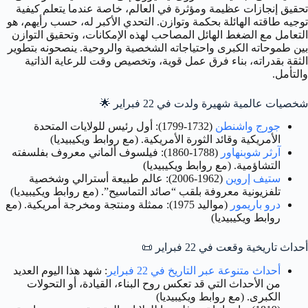
تحقيق إنجازات عظيمة ومؤثرة في العالم، خاصة عندما يتعلم كيفية
توجيه طاقته الهائلة بحكمة وتوازن. التحدي الأكبر له، حسب رأيهم، هو
التعامل مع الضغط الهائل المصاحب لهذه الإمكانات، وتحقيق التوازن
بين طموحاته الكبرى واحتياجاته الشخصية والروحية. ينصحونه بتطوير
الثقة بقدراته، بناء فرق عمل قوية، وتخصيص وقت للرعاية الذاتية
والتأمل.
شخصيات عالمية شهيرة ولدت في 22 فبراير
🌟
جورج واشنطن
(1732-1799): أول رئيس للولايات المتحدة
الأمريكية وقائد الثورة الأمريكية. (مع روابط ويكيبيديا)
آرثر شوبنهاور
(1788-1860): فيلسوف ألماني معروف بفلسفته
التشاؤمية. (مع روابط ويكيبيديا)
ستيف إروين
(1962-2006): عالم طبيعة أسترالي وشخصية
تلفزيونية معروفة بلقب “صائد التماسيح”. (مع روابط ويكيبيديا)
درو باريمور
(مواليد 1975): ممثلة ومنتجة ومخرجة أمريكية. (مع
روابط ويكيبيديا)
أحداث تاريخية وقعت في 22 فبراير
📜
أحداث متنوعة عبر التاريخ في 22 فبراير
: شهد هذا اليوم العديد
من الأحداث التي قد تعكس روح البناء، القيادة، أو التحولات
الكبرى. (مع روابط ويكيبيديا)