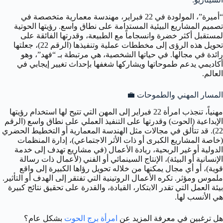
“أميرة”، المولودة في 22 فبراير، مهندسة معمارية متخصصة في
تصميم المشاريع البيئية المستدامة على نطاق واسع. رؤيتها الحوتية
لمستقبل أكثر خضرة وانسجاماً مع الطبيعة، وقدرتها الفائقة على
تحويل هذه الرؤى إلى مخططات عملية وتنفيذها (الرقم 22)، جعلتها
رائدة في مجالها. في حياتها الشخصية، هي مرتبطة بـ “فهد”، وهو
أكاديمي يدعم طموحاتها ويشاركها شغفها بإحداث تغيير إيجابي في
العالم.
المسار المهني والطموحات
💼
مهنياً، تنجذب امرأة 22 فبراير إلى المهن التي تتيح لها استخدام رؤيتها
الإبداعية (الحوت) وقدرتها على التنفيذ العملي على نطاق واسع (الرقم
22). قد تتألق في مجالات مثل الهندسة المعمارية أو التخطيط الحضري
(خاصة المشاريع الكبرى أو ذات الأثر الاجتماعي)، إدارة المنظمات
الدولية أو غير الربحية، ريادة الأعمال (في مشاريع تهدف إلى خدمة
الإنسانية أو البيئة)، الإنتاج السينمائي أو الفني (لأعمال ذات رسالة
قوية)، أو أي مجال يمكنها من خلاله تحويل رؤاها الكبيرة إلى واقع
ملموس ومؤثر. تكره الأعمال الروتينية التي تفتقر إلى الهدف أو التأثير.
بيئة العمل التي تقدر الابتكار، القيادة، والقدرة على تحقيق نتائج كبيرة
هي الأنسب لها.
هل ترغبين في معرفة المزيد عن
امرأة برج الحوت
بشكل عام؟