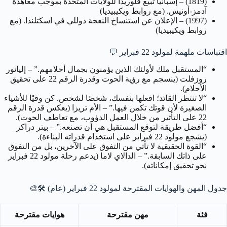
(1819) – إسبانيا تبيع فلوريدا للولايات المتحدة بموجب معاهدة
آدمز-أونيس. (مع روابط ويكيبيديا)
(1997) – الإعلان عن استنساخ النعجة دوللي في اسكتلندا. (مع
روابط ويكيبيديا)
اقتباسات ملهمة لمولود 22 فبراير
💬
“المستقبل ملك لأولئك الذين يؤمنون بجمال أحلامهم.” – إليانور
روزفلت (ينسجم مع رؤية الحوت وقدرة الرقم 22 على تحقيق
الأحلام).
“لا تنتظر القائد؛ افعلها بنفسك، شخصًا لشخص. كن وفيًا للأشياء
الصغيرة لأن قوتك تكمن فيها.” – الأم تريزا (يعكس قدرة الرقم
22 على التأثير من خلال العمل الدؤوب، مع تعاطف الحوت).
“أفضل طريقة لتوقع المستقبل هي أن تصنعه.” – بيتر دراكر
(يشجع مولود 22 فبراير على استخدام قدراته البناءة).
“القوة الحقيقية لا تأتي من التفوق على الآخرين، بل من التفوق
على ذاتك السابقة.” – الدالاي لاما (يدعم رحلة مولود 22 فبراير
نحو تحقيق إمكاناته).
جدول المهن والهوايات المقترحة لمولود 22 فبراير (عام)
🛠️🎨
فئة
مهن مقترحة
هوايات مقترحة