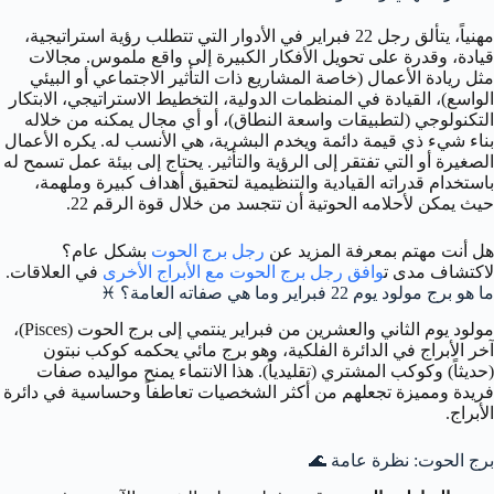
مهنياً، يتألق رجل 22 فبراير في الأدوار التي تتطلب رؤية استراتيجية،
قيادة، وقدرة على تحويل الأفكار الكبيرة إلى واقع ملموس. مجالات
مثل ريادة الأعمال (خاصة المشاريع ذات التأثير الاجتماعي أو البيئي
الواسع)، القيادة في المنظمات الدولية، التخطيط الاستراتيجي، الابتكار
التكنولوجي (لتطبيقات واسعة النطاق)، أو أي مجال يمكنه من خلاله
بناء شيء ذي قيمة دائمة ويخدم البشرية، هي الأنسب له. يكره الأعمال
الصغيرة أو التي تفتقر إلى الرؤية والتأثير. يحتاج إلى بيئة عمل تسمح له
باستخدام قدراته القيادية والتنظيمية لتحقيق أهداف كبيرة وملهمة،
حيث يمكن لأحلامه الحوتية أن تتجسد من خلال قوة الرقم 22.
هل أنت مهتم بمعرفة المزيد عن
رجل برج الحوت
بشكل عام؟
لاكتشاف مدى ت
وافق رجل برج الحوت مع الأبراج الأخرى
في العلاقات.
ما هو برج مولود يوم 22 فبراير وما هي صفاته العامة؟
♓
مولود يوم الثاني والعشرين من فبراير ينتمي إلى برج الحوت (Pisces)،
آخر الأبراج في الدائرة الفلكية، وهو برج مائي يحكمه كوكب نبتون
(حديثاً) وكوكب المشتري (تقليدياً). هذا الانتماء يمنح مواليده صفات
فريدة ومميزة تجعلهم من أكثر الشخصيات تعاطفاً وحساسية في دائرة
الأبراج.
برج الحوت: نظرة عامة
🌊