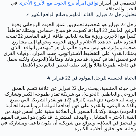
لتتعمقي في أسرار
توافق امرأة برج الحوت مع الأبراج الأخرى
في
الحب والصداقة.
تحليل رجل 22 فبراير: القائد الملهم وصانع الواقع الكبير
♂️
رجل 22 فبراير هو شخصية تجمع بين عمق الحوت الروحاني وقوة
الرقم الماستر 22 البناءة. كحوت، هو مبدع، حساس، ويمتلك تعاطفاً
كبيراً مع الآخرين ورؤية مثالية للعالم. طاقة الرقم الماستر 22 تمنحه
القدرة على أخذ هذه الأحلام والرؤى الحوتية وتحويلها إلى مشاريع
ضخمة ومؤثرة. هو ليس مجرد حالم، بل هو “مهندس الواقع” الذي
يمتلك القدرة على التخطيط الاستراتيجي، حشد الموارد، وقيادة الفرق
نحو تحقيق أهداف كبيرة. قد يبدو هادئاً ومتأملاً (الحوت)، ولكنه يحمل
في داخله طموحاً هائلاً وإرادة صلبة لتغيير العالم نحو الأفضل.
الحياة الجنسية للرجل المولود في 22 فبراير
🔥
في حياته الجنسية، يبحث رجل 22 فبراير عن علاقة تتسم بالعمق
الروحي والعاطفي (الحوت)، مع شريكة تقدر طموحه الكبير وتشاركه
رؤيته لبناء شيء ذي قيمة (الرقم 22). هو يقدر الشريكة التي تتمتع
بالذكاء، الوعي، والقدرة على فهم أهدافه النبيلة. الرومانسية الحالمة
(الحوت) مهمة، وكذلك الشعور بأن العلاقة مبنية على أسس قوية من
الثقة، الاحترام المتبادل، والهدف المشترك. قد يكون هو الطرف الملهم
والمحفز في العلاقة، ويتوقع من شريكته أن تكون داعمة ومشاركة في
رحلته نحو تحقيق أحلامه الكبيرة.