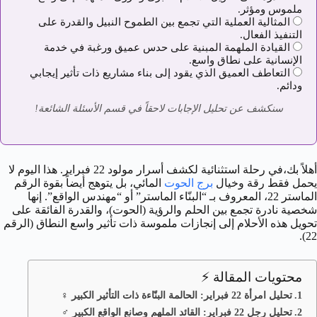
ملموس ومؤثر.
المثالية العملية التي تجمع بين الطموح النبيل والقدرة على
التنفيذ الفعال.
القيادة الملهمة المبنية على حدس عميق ورغبة في خدمة
الإنسانية على نطاق واسع.
التعاطف العميق الذي يقود إلى بناء مشاريع ذات تأثير إيجابي
ودائم.
سنكشف عن تحليل الإجابات لاحقاً في قسم الأسئلة الشائعة!
أهلاً بك،في رحلة استثنائية لكشف أسرار مولود 22 فبراير. هذا اليوم لا
يحمل فقط رقة وخيال
برج الحوت
المائي، بل يتوهج أيضاً بقوة الرقم
الماستر 22، المعروف بـ “البنّاء الماستر” أو “مهندس الواقع”. إنها
شخصية نادرة تجمع بين الحلم والرؤية (الحوت)، والقدرة الفائقة على
تحويل هذه الأحلام إلى إنجازات ملموسة ذات تأثير واسع النطاق (الرقم
22).
محتويات المقالة ⚡
تحليل امرأة 22 فبراير: الحالمة البنّاءة ذات التأثير الكبير ♀️
تحليل رجل 22 فبراير: القائد الملهم وصانع الواقع الكبير ♂️