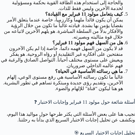
والحاجة إلى استخدام هذه الطاقة القوية بحكمة ومسؤولية
لخدمة الآخرين وليس فقط للذات.
كيف يتعامل مولود 11 فبراير مع القيادة؟
يمكن أن يكون قائداً ملهماً وكارزمياً، خاصة عندما يتعلق الأمر
بقضايا يؤمن بها بشدة. قيادته غالباً ما تكون من خلال الرؤية
والأفكار بدلاً من السلطة المباشرة. هو يلهم الآخرين لاتباعه من
خلال قوة مثاليته وبصيرته.
هل من السهل فهم مولود 11 فبراير؟
قد لا يكون من السهل فهمه دائماً، خاصة إذا لم يكن الآخرون
منفتحين على أفكاره غير التقليدية أو رؤاه الروحية. هو يفكر
ويعيش على مستوى مختلف أحياناً. التواصل الصادق والرغبة في
فهم عالمه الداخلي ضروريان.
ما هي رسالته الأساسية في الحياة؟
غالباً ما تكون رسالته الأساسية هي رفع مستوى الوعي، إلهام
الآخرين، وتقديم رؤى جديدة ومبتكرة تساهم في تطور البشرية.
هو هنا ليكون “قناة” للإلهام والضوء.
أسئلة شائعة حول مولود 11 فبراير وإجابات الاختبار
❓
نجيب هنا على بعض الأسئلة التي يكثر طرحها حول مواليد هذا اليوم،
ونكشف عن تحليل إجابات الاختبار السريع الذي بدأنا به رحلتنا.
تحليل إجابات الاختبار السريع
🎯