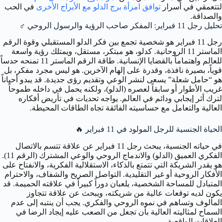
لتتعمقي في أسرار
توافق امرأة برج الدلو مع الأبراج الأخرى
في الحب
والصداقة.
تحليل رجل 11 فبراير: المفكر صاحب الرؤية والرسول الروحي
♂️
رجل 11 فبراير هو شخصية تجمع بين فكر الدلو المستقبلي وقوة الرقم
الماستر 11 الروحانية. كدلو، هو مبتكر، مستقل، ويمتلك رؤية واسعة
للعالم واهتماماً بالقضايا الإنسانية. طاقة الرقم الماستر 11 تمنحه حدساً
قوياً، بصيرة نافذة، وقدرة على إلهام الآخرين. هو ليس مجرد مفكر، بل
هو “حامل شعلة” يسعى لنشر الوعي وتقديم رؤى جديدة. قد يبدو أحياناً
غريب الأطوار أو سابقاً لعصره (الدلو)، ولكنه يحمل في داخله طموحاً
لترك أثر إيجابي ودائم في العالم. يواجه تحديات في تأريض أفكاره
العالية والتعامل مع حساسيته الفائقة تجاه الطاقات المحيطة.
الحياة الجنسية للرجل المولود في 11 فبراير
🔥
في حياته الجنسية، يبحث رجل 11 فبراير عن علاقة تتسم بالاتصال
الفكري العميق (الدلو) والاندماج الروحي والوعي المشترك (الرقم 11).
هو يقدر الشريكة التي تتمتع بالذكاء، الاستقلالية الفكرية، والانفتاح على
الأفكار الروحية أو غير التقليدية. التواصل الصريح والشفاف، والاحترام
المتبادل للمساحة الشخصية، يلعبان دوراً كبيراً في علاقته الحميمة. قد
يكون لديه توقعات عالية من شريكته، ويبحث عن علاقة تتجاوز
المألوف وتساهم في نموه الروحي والفكري. يجب أن ينتبه إلى عدم
السماح لمثاليته العالية بأن تجعل من الصعب عليه إيجاد الرضا في
العلاقات الواقعية.