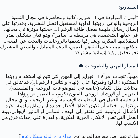
السيناريو:
“ليلى”، المولودة في 11 فبراير، كاتبة ومحاضرة في مجال التنمية
الروحية والوعي. رؤيتها الدلوية لمستقبل أفضل للبشرية، وقدرتها على
إيصال رسائل ملهمة بفضل طاقة الرقم 11، جعلتها مؤثرة في مجالها.
في حياتها الشخصية، هي مرتبطة بـ “سامر”، وهو فنان تشكيلي يقدر
استقلاليتها الفكرية ويشاركها شغفها بالروحانيات والبحث عن المعنى.
علاقتهما مبنية على التفاهم العميق، الدعم المتبادل، والسعي المشترك
نحو تحقيق رؤية إنسانية مشتركة.
المسار المهني والطموحات
💼
مهنياً، تنجذب امرأة 11 فبراير إلى المهن التي تتيح لها استخدام رؤيتها
المبتكرة (الدلو) وقدرتها على الإلهام والتأثير (الرقم 11). قد تتألق في
مجالات مثل الكتابة (خاصة في الموضوعات الروحية أو الفلسفية)،
التدريس أو الإرشاد الروحي، الفنون (كوسيلة للتعبير عن رؤاها
الداخلية)، العمل في المنظمات الإنسانية أو غير الربحية، أو أي مجال
يمكنها من خلاله أن تكون “قناة” لأفكار جديدة أو رسائل ملهمة. تكره
الأعمال الروتينية التي تفتقر إلى الهدف السامي أو التأثير الإيجابي. بيئة
العمل التي تقدر الابتكار، الحرية الفكرية، والقدرة على إحداث فرق هي
الأنسب لها.
هل ترغبين في معرفة المزيد عن
امرأة برج الدلو بشكل عام
؟