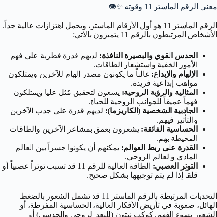
معنى الرقم الماستر 11 وقوته
✨👁️
الرقم الماستر 11 هو أول الأرقام الماستر، ويحمل اهتزازات عالية جداً.
الأشخاص المرتبطون بالرقم 11 يتميزون بالآتي:
الحدس القوي والبصيرة النافذة:
لديهم قدرة فطرية على فهم
الأمور الخفية واستشعار الطاقات.
الإلهام والإبداع:
غالباً ما يكونون مصدر إلهام للآخرين ويمتلكون
مواهب إبداعية فريدة.
المثالية والرؤية الروحية:
يسعون لتحقيق مُثل عليا ويمتلكون
فهماً عميقاً للجوانب الروحية للحياة.
الجاذبية الشخصية (الكاريزما):
لديهم قدرة على جذب الآخرين
والتأثير فيهم.
الحساسية الفائقة:
يشعرون بعمق بمشاعر الآخرين والطاقات
المحيطة بهم.
القدرة على ربط العوالم:
يمكنهم أن يكونوا جسراً بين العالم
المادي والعالم الروحي.
التوتر العصبي:
الطاقة العالية للرقم 11 قد تسبب توتراً عصبياً أو
قلقاً إذا لم يتم توجيهها بشكل صحيح.
التحديات المرتبطة بالرقم الماستر 11 قد تشمل الشعور بالضغط
الهائل، صعوبة في تأريض الأفكار العالية، الحساسية المفرطة، أو
الشعور بسوء الفهم. كوكب نبتون (للبعد الروحي والحدسي) أو