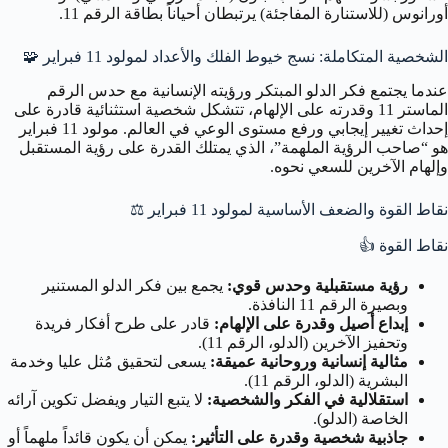
أورانوس (للاستنارة المفاجئة) يرتبطان أحياناً بطاقة الرقم 11.
الشخصية المتكاملة: نسج خيوط الفلك والأعداد لمولود 11 فبراير
🧩
عندما يجتمع فكر الدلو المبتكر ورؤيته الإنسانية مع حدس الرقم
الماستر 11 وقدرته على الإلهام، تتشكل شخصية استثنائية قادرة على
إحداث تغيير إيجابي ورفع مستوى الوعي في العالم. مولود 11 فبراير
هو “صاحب الرؤية الملهمة”، الذي يمتلك القدرة على رؤية المستقبل
وإلهام الآخرين للسعي نحوه.
نقاط القوة والضعف الأساسية لمولود 11 فبراير
⚖️
نقاط القوة
👍
رؤية مستقبلية وحدس قوي:
يجمع بين فكر الدلو المستنير
وبصيرة الرقم 11 النافذة.
إبداع أصيل وقدرة على الإلهام:
قادر على طرح أفكار فريدة
وتحفيز الآخرين (الدلو، الرقم 11).
مثالية إنسانية وروحانية عميقة:
يسعى لتحقيق مُثل عليا وخدمة
البشرية (الدلو، الرقم 11).
استقلالية في الفكر والشخصية:
لا يتبع التيار ويفضل تكوين آرائه
الخاصة (الدلو).
جاذبية شخصية وقدرة على التأثير:
يمكن أن يكون قائداً ملهماً أو