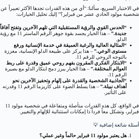
في الاختبار السريع، سألنا: “أي من هذه القدرات تجدها الأكثر تعبيراً عن
شخصية مولود الحادي عشر من فبراير؟” إليك تحليل الخيارات:
“الحدس القوي والرؤية المستقبلية التي تلهم الآخرين وتفتح آفاقاً
جديدة.”
– هذا الخيار يجسد بقوة جوهر الرقم الماستر 11 مع رؤية
الدلو.
“المثالية العالية والرغبة العميقة في خدمة الإنسانية ورفع
مستوى الوعي.”
– هذا يركز على طبيعة الدلو الإنسانية، معززة
بالتوجه الروحي للرقم 11.
“الابتكار الفكري المقرون بفهم روحي عميق وقدرة على ربط
العوالم المختلفة.”
– هذا الخيار يبرز دمج ابتكار الدلو مع بصيرة
الرقم 11.
“الجاذبية الشخصية والقدرة على إلهام وتحفيز الآخرين نحو
أهداف نبيلة.”
– هذا يسلط الضوء على كاريزما الرقم 11 وقدرته
على التأثير.
في الواقع، كل هذه القدرات متأصلة ومتفاعلة في شخصية مولود 11
فبراير، وتشكل معاً فرداً ذا إمكانات استثنائية للإلهام والتغيير.
أسئلة شائعة إضافية
💡
هل يعتبر مولود 11 فبراير حالماً وغير عملي؟