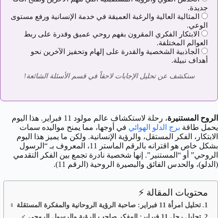
جديدة.
المثالية العالية والرغبة العميقة في خدمة الإنسانية ورفع مستوى
الوعي.
الابتكار الفكري المقرون بفهم روحي عميق وقدرة على ربط
العوالم المختلفة.
الجاذبية الشخصية والقدرة على إلهام وتحفيز الآخرين نحو
أهداف نبيلة.
سنكشف عن تحليل الإجابات لاحقاً في قسم الأسئلة الشائعة!
الروح المستنيرة
، رحلة لاستكشاف عالم مولود 11 فبراير. هذا اليوم
يحمل طاقة
برج الدلو الهوائي
في أوجها، مما يمنح مواليده سمات
الابتكار، الفكر المستقل، والرؤية الإنسانية. ولكن ما يميز هذا اليوم
بشكل خاص هو اقترانه بالرقم الماستر 11، المعروف بـ “الرسول
الروحي” أو “المستنير”. إنها شخصية نادرة تجمع بين الفكر التقدمي
(الدلو)، والحدس الفائق والبصيرة الروحية (الرقم 11).
محتويات المقالة ⚡
تحليل امرأة 11 فبراير: صاحبة الرؤية الروحانية والمفكرة المستقلة ♀️
تحليل رجل 11 فبراير: المفكر صاحب الرؤية والرسول الروحي ♂️