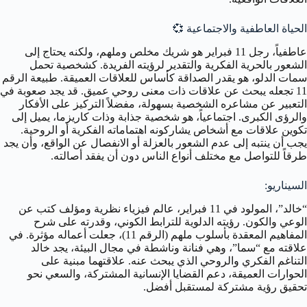
الحياة العاطفية والاجتماعية
💞
عاطفياً، رجل 11 فبراير هو شريك مخلص وملهم، ولكنه يحتاج إلى
الشعور بالحرية الفكرية والتقدير لرؤيته الفريدة. كشخصية تحمل
سمات الدلو، هو يقدر الصداقة كأساس للعلاقات العميقة. طبيعة الرقم
11 تجعله يبحث عن علاقات ذات معنى روحي عميق. قد يجد صعوبة في
التعبير عن مشاعره الشخصية بسهولة، مفضلاً التركيز على الأفكار
والرؤى الكبرى. اجتماعياً، هو شخصية جذابة وذات كاريزما، يميل إلى
تكوين علاقات مع أشخاص يشاركونه اهتماماته الفكرية أو الروحية.
يجب أن ينتبه إلى عدم الشعور بالعزلة أو الانفصال عن الواقع، وأن يجد
طرقاً للتواصل مع مختلف أنواع الناس دون أن يفقد أصالته.
السيناريو:
“خالد”، المولود في 11 فبراير، عالم فيزياء نظرية ومؤلف كتب عن
الوعي والكون. رؤيته الدلوية للترابط الكوني، وقدرته على شرح
المفاهيم المعقدة بأسلوب ملهم (الرقم 11)، جعلت أعماله مؤثرة. في
علاقته مع “سما”، وهي فنانة وناشطة في مجال البيئة، يجد خالد
التناغم الفكري والروحي الذي يبحث عنه. علاقتهما مبنية على
الحوارات العميقة، دعم القضايا الإنسانية المشتركة، والسعي نحو
تحقيق رؤية مشتركة لمستقبل أفضل.