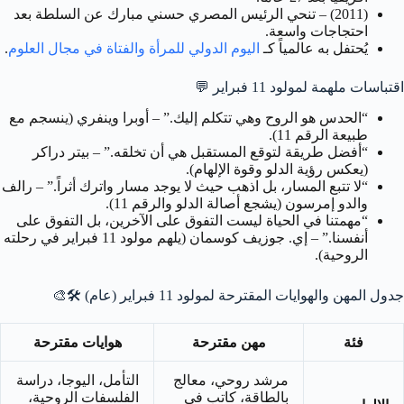
(2011) – تنحي الرئيس المصري حسني مبارك عن السلطة بعد
احتجاجات واسعة.
يُحتفل به عالمياً كـ
اليوم الدولي للمرأة والفتاة في مجال العلوم
.
اقتباسات ملهمة لمولود 11 فبراير
💬
“الحدس هو الروح وهي تتكلم إليك.” – أوبرا وينفري (ينسجم مع
طبيعة الرقم 11).
“أفضل طريقة لتوقع المستقبل هي أن تخلقه.” – بيتر دراكر
(يعكس رؤية الدلو وقوة الإلهام).
“لا تتبع المسار، بل اذهب حيث لا يوجد مسار واترك أثراً.” – رالف
والدو إمرسون (يشجع أصالة الدلو والرقم 11).
“مهمتنا في الحياة ليست التفوق على الآخرين، بل التفوق على
أنفسنا.” – إي. جوزيف كوسمان (يلهم مولود 11 فبراير في رحلته
الروحية).
جدول المهن والهوايات المقترحة لمولود 11 فبراير (عام)
🛠️🎨
فئة
مهن مقترحة
هوايات مقترحة
مرشد روحي، معالج
التأمل، اليوجا، دراسة
بالطاقة، كاتب في
الفلسفات الروحية،