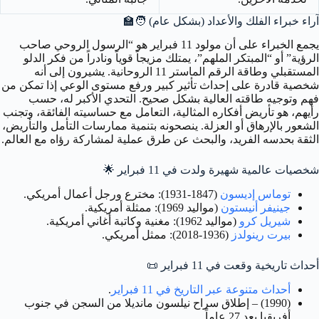
آراء خبراء الفلك والأعداد (بشكل عام)
🧑‍🏫
يجمع الخبراء على أن مولود 11 فبراير هو “الرسول الروحي صاحب
الرؤية” أو “المبتكر الملهم”، يمتلك مزيجاً قوياً ونادراً من فكر الدلو
المستقبلي وطاقة الرقم الماستر 11 الروحانية. يشيرون إلى أنه
شخصية قادرة على إحداث تأثير كبير ورفع مستوى الوعي إذا تمكن من
فهم وتوجيه طاقته العالية بشكل صحيح. التحدي الأكبر له، حسب
رأيهم، هو تأريض أفكاره المثالية، التعامل مع حساسيته الفائقة، وتجنب
الشعور بالإرهاق أو العزلة. ينصحونه بتنمية ممارسات التأمل والتأريض،
الثقة بحدسه الفريد، والبحث عن طرق عملية لمشاركة رؤاه مع العالم.
شخصيات عالمية شهيرة ولدت في 11 فبراير
🌟
توماس إديسون
(1847-1931): مخترع ورجل أعمال أمريكي.
جينيفر أنيستون
(مواليد 1969): ممثلة أمريكية.
شيريل كرو
(مواليد 1962): مغنية وكاتبة أغاني أمريكية.
بيرت رينولدز
(1936-2018): ممثل أمريكي.
أحداث تاريخية وقعت في 11 فبراير
📜
أحداث متنوعة عبر التاريخ في 11 فبراير
.
(1990) – إطلاق سراح نيلسون مانديلا من السجن في جنوب
أفريقيا بعد 27 عاماً.