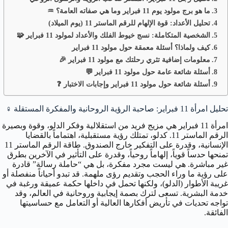
ما هو برج مولود يوم 11 فبراير وما هي صفاته العامة؟ ♒️
تحليل الأعداد: قوة الإلهام للرقم الماستر 11 (يوم الميلاد)
الشخصية المتكاملة: نسج خيوط الفلك والأعداد لمولود 11 فبراير 🧩
كيف ولماذا؟ أسئلة معمقة حول مولود 11 فبراير
معلومات إضافية تثري رحلتك مع مولود 11 فبراير 🎉
أسئلة شائعة عامة حول مولود 11 فبراير 💬
أسئلة شائعة حول مولود 11 فبراير وإجابات الاختبار ❓
تحليل امرأة 11 فبراير: صاحبة الرؤية الروحانية والمفكرة المستقلة
♀️
امرأة 11 فبراير هي مزيج فريد من استقلالية وفكر الدلو، وقوة وبصيرة
الرقم الماستر 11. كدلو، تمتلك رؤية مستقبلية، اهتماماً بالقضايا
الإنسانية، وقدرة على التفكير خارج الصندوق. طاقة الرقم الماستر 11
تمنحها حدساً قوياً، إلهاماً روحياً، وقدرة على التأثير في الآخرين بطرق
غير مباشرة. هي ليست مجرد مفكرة، بل هي “حاملة رسالة” قادرة
على رؤية ما وراء الحجب وتقديم رؤى ملهمة. قد تبدو أحياناً منفصلة أو
غريبة الأطوار (الدلو)، ولكنها تحمل في داخلها حكمة عميقة ورغبة في
خدمة البشرية. تسعى لترك بصمة إيجابية وروحانية في العالم، وقد
تواجه تحديات في تأريض أفكارها العالية أو التعامل مع حساسيتها
الفائقة.