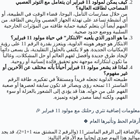
كيف يمكن لمولود 11 فبراير أن يتعامل مع التوتر العصبي
المصاحب لطاقته العالية؟
من خلال ممارسات التأمل، اليوجا، قضاء الوقت في الطبيعة، أو
أي أنشطة تساعد على تهدئة الجهاز العصبي وتأريض الطاقة. من
المهم أيضاً أن يتعلم كيفية حماية طاقته من المؤثرات الخارجية
السلبية ووضع حدود صحية.
ما هو الدور الذي يلعبه “الابتكار” في حياة مولود 11 فبراير؟
الابتكار هو جوهر هويته الدلوية، ويتعزز بقدرة الرقم 11 على رؤية
الإمكانيات الجديدة. هو لا يكتفي بالحلول التقليدية، بل يسعى دائماً
لإيجاد طرق جديدة وأفضل لفهم العالم أو حل المشكلات، وغالباً
ما تكون ابتكاراته موجهة نحو تحقيق فائدة إنسانية أو روحية.
لماذا قد يشعر مولود 11 فبراير أحياناً بأنه مختلف عن الآخرين أو
غير مفهوم؟
طبيعته الدلوية تجعله فريداً ومستقلاً في تفكيره. طاقة الرقم
الماستر 11 تمنحه رؤى وبصائر قد تكون سابقة لعصرها أو صعبة
الفهم على من حوله. هذا قد يؤدي إلى الشعور بالعزلة أو سوء
الفهم، ولكنه أيضاً مصدر قوته وتميزه.
معلومات إضافية تثري رحلتك مع مولود 11 فبراير
🎉
أرقام الحظ وتأثيرها العام
🍀
بالإضافة إلى الرقم الماستر 11 (والرقم 2 المشتق منه 1+1=2)، قد يجد
مواليد هذا اليوم صدى إيجابياً مع الأرقام التالية: