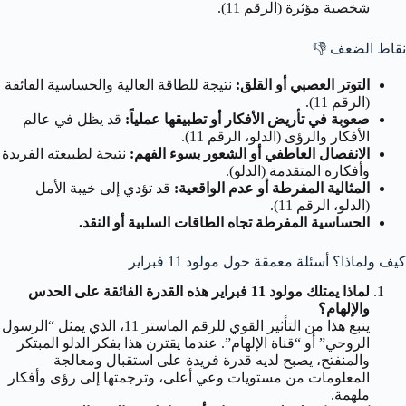
شخصية مؤثرة (الرقم 11).
نقاط الضعف
👎
التوتر العصبي أو القلق:
نتيجة للطاقة العالية والحساسية الفائقة
(الرقم 11).
صعوبة في تأريض الأفكار أو تطبيقها عملياً:
قد يظل في عالم
الأفكار والرؤى (الدلو، الرقم 11).
الانفصال العاطفي أو الشعور بسوء الفهم:
نتيجة لطبيعته الفريدة
وأفكاره المتقدمة (الدلو).
المثالية المفرطة أو عدم الواقعية:
قد تؤدي إلى خيبة الأمل
(الدلو، الرقم 11).
الحساسية المفرطة تجاه الطاقات السلبية أو النقد.
كيف ولماذا؟ أسئلة معمقة حول مولود 11 فبراير
لماذا يمتلك مولود 11 فبراير هذه القدرة الفائقة على الحدس
والإلهام؟
ينبع هذا من التأثير القوي للرقم الماستر 11، الذي يمثل “الرسول
الروحي” أو “قناة الإلهام”. عندما يقترن هذا بفكر الدلو المبتكر
والمنفتح، يصبح لديه قدرة فريدة على استقبال ومعالجة
المعلومات من مستويات وعي أعلى، وترجمتها إلى رؤى وأفكار
ملهمة.