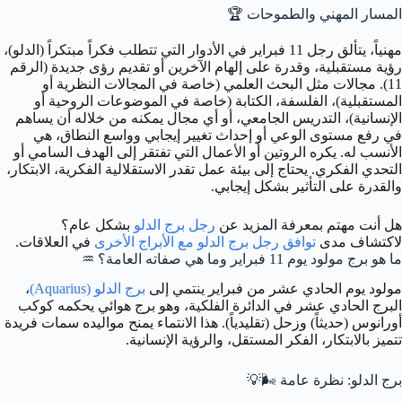
المسار المهني والطموحات
🏆
مهنياً، يتألق رجل 11 فبراير في الأدوار التي تتطلب فكراً مبتكراً (الدلو)،
رؤية مستقبلية، وقدرة على إلهام الآخرين أو تقديم رؤى جديدة (الرقم
11). مجالات مثل البحث العلمي (خاصة في المجالات النظرية أو
المستقبلية)، الفلسفة، الكتابة (خاصة في الموضوعات الروحية أو
الإنسانية)، التدريس الجامعي، أو أي مجال يمكنه من خلاله أن يساهم
في رفع مستوى الوعي أو إحداث تغيير إيجابي وواسع النطاق، هي
الأنسب له. يكره الروتين أو الأعمال التي تفتقر إلى الهدف السامي أو
التحدي الفكري. يحتاج إلى بيئة عمل تقدر الاستقلالية الفكرية، الابتكار،
والقدرة على التأثير بشكل إيجابي.
هل أنت مهتم بمعرفة المزيد عن
رجل برج الدلو
بشكل عام؟
لاكتشاف مدى
توافق رجل برج الدلو مع الأبراج الأخرى
في العلاقات.
ما هو برج مولود يوم 11 فبراير وما هي صفاته العامة؟
♒️
مولود يوم الحادي عشر من فبراير ينتمي إلى
برج الدلو (Aquarius)
،
البرج الحادي عشر في الدائرة الفلكية، وهو برج هوائي يحكمه كوكب
أورانوس (حديثاً) وزحل (تقليدياً). هذا الانتماء يمنح مواليده سمات فريدة
تتميز بالابتكار، الفكر المستقل، والرؤية الإنسانية.
برج الدلو: نظرة عامة
🌬️💡