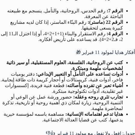
الرقم 7:
رقم الحدس، الروحانية، والتأمل. ينسجم مع طبيعته
الباحثة عن المعرفة.
الرقم 22 (ماستر):
رقم البنّاء الماستر، إذا كان لديه مشاريع
كبيرة يسعى لتحقيقها.
الرقم 4:
رقم الاستقرار والبناء (1+1+2=4، أو إذا اختزل الـ11 إلى
2، فـ2+2=4). قد يساعده على تأريض أفكاره.
أفكار هدايا لمولود 11 فبراير
🎁
كتب عن الروحانية، الفلسفة، العلوم المستقبلية، أو سير ذاتية
لشخصيات ملهمة ومبتكرة.
أدوات تساعده على التأمل أو التعبير الإبداعي:
دفتر يوميات
فاخر، أدوات فنية، كريستالات أو أحجار كريمة ذات طاقة إيجابية.
أشياء تعبر عن تفرده وأصالته:
قطعة فنية فريدة، إكسسوارات
غير تقليدية، أدوات تكنولوجية مبتكرة.
تجارب تثري روحه وعقله:
حضور ورشة عمل عن الوعي أو
التنمية الروحية، زيارة لمكان ذي أهمية روحية أو تاريخية، تذكرة
لمحاضرة ملهمة.
هدايا تدعم اهتماماته الإنسانية:
مساهمة باسمه لمؤسسة خيرية
يدعمها، كتب عن قضايا العدالة الاجتماعية.
جدول: افعل ولا تفعل مع مولود 11 فبراير
👍👎