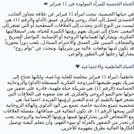
الحياة الجنسية للمرأة المولودة في 11 فبراير
💋
في حياتها الجنسية، تبحث امرأة 11 فبراير عن علاقة تتجاوز الجانب
الجسدي لتصل إلى اتحاد روحي وفكري عميق (الدلو والرقم 11). هي
ليست من النوع الذي ينجذب إلى العلاقات السطحية أو التي تفتقر إلى
المعنى. تحتاج إلى شريك يفهم رؤيتها الكبيرة للحياة، يقدر استقلاليتها
الفكرية، ويشاركها اهتماماتها الروحية أو الإنسانية. التواصل الصريح
والشفاف، المبني على الصدق والاحترام المتبادل، يلعب دوراً محورياً.
قد تكون لديها توقعات عالية من شريكها، وتبحث عن “توأم روح”
يشاركها رحلتها في التطور والوعي.
الحياة العاطفية والاجتماعية
💖
عاطفياً، امرأة 11 فبراير مخلصة للغاية وداعمة، ولكنها تحتاج إلى
شريك يفهم طبيعتها المزدوجة: الفكرية المستقلة (الدلو) والروحانية
الحساسة (الرقم 11). هي شريكة حياة ملهمة، قادرة على تحفيز من
حولها نحو النمو الروحي والفكري. قد تجد صعوبة في العلاقات التي
تشعر فيها بالتقييد أو عدم التقدير لرؤيتها الفريدة. اجتماعياً، هي
شخصية تتمتع بجاذبية خاصة، تجمع بين الود الدلوي والهالة الروحانية
التي يمنحها الرقم 11. قد تكون انتقائية في صداقاتها، مفضلة العلاقات
مع الأشخاص الذين يشاركونها قيمها ورؤيتها الإنسانية والروحية. يجب
أن تحذر من الشعور بالعزلة أو سوء الفهم، وأن تتعلم كيفية توصيل
أفكارها العالية بطرق مفهومة للآخرين.