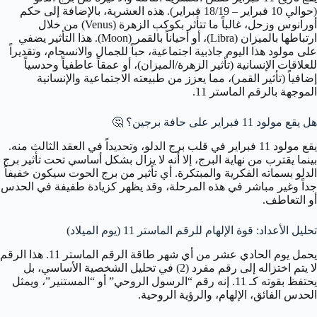
(حوالي 10 فبراير – 18/19 فبراير). هذه العشرية، بالإضافة إلى حكم
أورانوس وزحل، غالباً ما تتأثر بكوكب الزهرة (Venus) من خلال
ارتباطها بالميزان (Libra)، أو أحياناً بالقمر (Moon). هذا التأثير يضفي
على مولود هذا اليوم جاذبية اجتماعية، حباً للجمال والانسجام، وتقديراً
للعلاقات الإنسانية (تأثير الزهرة/الميزان)، أو عمقاً عاطفياً وحدسياً
إضافياً (تأثير القمر)، مما يعزز من طبيعته الاجتماعية والإنسانية
الموجهة بالرقم الماستر 11.
هل يقع مولود 11 فبراير على حافة برجين؟
🤔
يقع مولود 11 فبراير في قلب برج الدلو، وتحديداً في العقد الثالث منه.
بينما يقترب من نهاية البرج، إلا أنه لا يزال بشكل أساسي تحت تأثير برج
الدلو بسماته الفكرية والمبتكرة. أي تأثير من برج الحوت سيكون خفيفاً
جداً وغير مباشر في هذه المرحلة، وقد يظهر كزيادة طفيفة في الحدس
أو التعاطف.
تحليل الأعداد: قوة الإلهام للرقم الماستر 11 (يوم الميلاد)
يحمل يوم الحادي عشر من أي شهر طاقة الرقم الماستر 11. هذا الرقم
لا يتم اختزاله إلى رقم مفرد (2) في تحليل الشخصية الأساسي، بل
يحتفظ بقوته كـ 11. إنه رقم “الرسول الروحي” أو “المستنير”، ويمثل
الحدس الفائق، الإلهام، والرؤية الروحية.