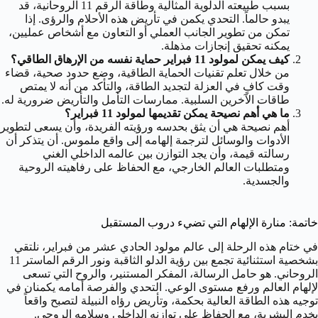
بسبب طبيعته الدلوية المثالية وطاقة الرقم 11 الروحانية، قد
يبدو حالماً. التحدي يكمن في تأريض هذه الأحلام والرؤى. إذا
تمكن من تطوير الجانب العملي أو التعاون مع أشخاص عمليين،
يمكنه تحقيق إنجازات مذهلة.
كيف يمكن لمولود 11 فبراير حماية نفسه من الإرهاق الطاقي؟
من خلال تعلم تقنيات الحماية الطاقية، وضع حدود صحية، قضاء
وقت كافٍ في العزلة لتجديد الطاقة، والتأكد من أنه لا يمتص
طاقات الآخرين السلبية. ممارسات التأمل والتأريض ضرورية له.
ما هي أهم نصيحة يمكن تقديمها لمولود 11 فبراير؟
أهم نصيحة هي أن يثق بحدسه ورؤيته الفريدة، وأن يسعى لتطوير
الأدوات والوسائل لترجمة إلهامه إلى واقع ملموس. أن يتذكر أن
رسالته قيمة، وأن يجد التوازن بين عالمه الداخلي الغني
ومتطلبات العالم الخارجي، مع الحفاظ على رفاهيته الروحية
والجسدية.
خاتمة: منارة الإلهام التي تضيء دروب المستقبل
في ختام هذه الرحلة إلى عالم مولود الحادي عشر من فبراير، نلتقي
بشخصية استثنائية تجمع بين رؤية الدلو الثاقبة ونور الرقم الماستر 11
الروحاني. هو حامل الرسالة، المفكر المستنير، والروح التي تسعى
لإلهام العالم ورفع مستوى الوعي. التحدي والفرصة أمامه يكمنان في
توجيه هذه الطاقة العالية بحكمة، وتأريض رؤاه النبيلة لتصبح واقعاً
يخدم البشرية، مع الحفاظ على توازنه الداخلي وسلامه الروحي.