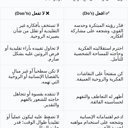
✅ افعل (Do’s)
❌ لا تفعل (Don’ts)
قدّر رؤيته المبتكرة وحدسه
لا تستخف بأفكاره غير
القوي، وشجعه على مشاركة
التقليدية أو تقلل من شأن
أفكاره.
بصيرته الروحية.
احترم استقلاليته الفكرية
لا تحاول تقييده بآراء تقليدية أو
وحاجته للمساحة الشخصية
فرض الروتين عليه بشكل
للتأمل.
صارم.
لا تكن سطحياً أو غير مبالٍ
كن منفتحاً على النقاشات
بالقضايا الإنسانية أو الروحية
الفكرية والروحية العميقة.
التي تهمه.
لا تنتقده بقسوة أو تتجاهل
أظهر له التعاطف والتفهم
حاجته للشعور بالفهم
لحساسيته الفائقة.
والتقدير.
ادعم اهتماماته الإنسانية
لا تضغط عليه ليكون عملياً أو
وشجعه على استخدام مواهبه
تقليدياً طوال الوقت؛ قدر
لخدمة الآخرين.
جانبه المثالي.