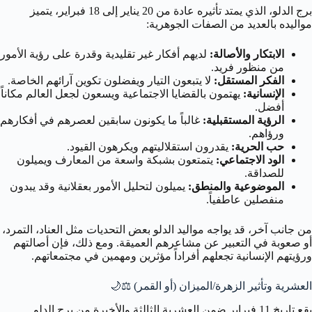
برج الدلو، الذي يمتد تأثيره عادة من 20 يناير إلى 18 فبراير، يتميز
مواليده بالعديد من الصفات الجوهرية:
الابتكار والأصالة:
لديهم أفكار غير تقليدية وقدرة على رؤية الأمور
من منظور فريد.
الفكر المستقل:
لا يتبعون التيار ويفضلون تكوين آرائهم الخاصة.
الإنسانية:
يهتمون بالقضايا الاجتماعية ويسعون لجعل العالم مكاناً
أفضل.
الرؤية المستقبلية:
غالباً ما يكونون سابقين لعصرهم في أفكارهم
ورؤاهم.
حب الحرية:
يقدرون استقلاليتهم ويكرهون القيود.
الود الاجتماعي:
يتمتعون بشبكة واسعة من المعارف ويميلون
للصداقة.
الموضوعية والمنطق:
يميلون لتحليل الأمور بعقلانية وقد يبدون
منفصلين عاطفياً.
من جانب آخر، قد يواجه مواليد الدلو بعض التحديات مثل العناد، التمرد،
أو صعوبة في التعبير عن مشاعرهم العميقة. ومع ذلك، فإن أصالتهم
ورؤيتهم الإنسانية تجعلهم أفراداً مؤثرين ومهمين في مجتمعاتهم.
العشرية وتأثير الزهرة/الميزان (أو القمر)
⚖️🌙
يقع تاريخ 11 فبراير ضمن العشرية الثالثة والأخيرة من برج الدلو