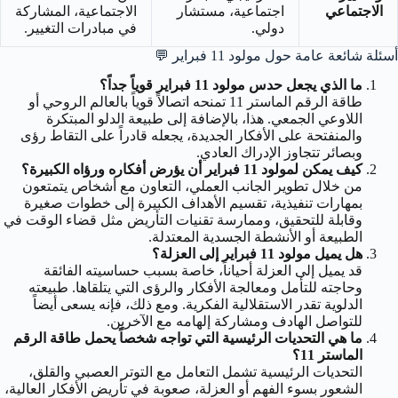
الاجتماعي
اجتماعية، مستشار
الاجتماعية، المشاركة
دولي.
في مبادرات التغيير.
أسئلة شائعة عامة حول مولود 11 فبراير
💬
ما الذي يجعل حدس مولود 11 فبراير قوياً جداً؟
طاقة الرقم الماستر 11 تمنحه اتصالاً قوياً بالعالم الروحي أو
اللاوعي الجمعي. هذا، بالإضافة إلى طبيعة الدلو المبتكرة
والمنفتحة على الأفكار الجديدة، يجعله قادراً على التقاط رؤى
وبصائر تتجاوز الإدراك العادي.
كيف يمكن لمولود 11 فبراير أن يؤرض أفكاره ورؤاه الكبيرة؟
من خلال تطوير الجانب العملي، التعاون مع أشخاص يتمتعون
بمهارات تنفيذية، تقسيم الأهداف الكبيرة إلى خطوات صغيرة
وقابلة للتحقيق، وممارسة تقنيات التأريض مثل قضاء الوقت في
الطبيعة أو الأنشطة الجسدية المعتدلة.
هل يميل مولود 11 فبراير إلى العزلة؟
قد يميل إلى العزلة أحياناً، خاصة بسبب حساسيته الفائقة
وحاجته للتأمل ومعالجة الأفكار والرؤى التي يتلقاها. طبيعته
الدلوية تقدر الاستقلالية الفكرية. ومع ذلك، فإنه يسعى أيضاً
للتواصل الهادف ومشاركة إلهامه مع الآخرين.
ما هي التحديات الرئيسية التي تواجه شخصاً يحمل طاقة الرقم
الماستر 11؟
التحديات الرئيسية تشمل التعامل مع التوتر العصبي والقلق،
الشعور بسوء الفهم أو العزلة، صعوبة في تأريض الأفكار العالية،