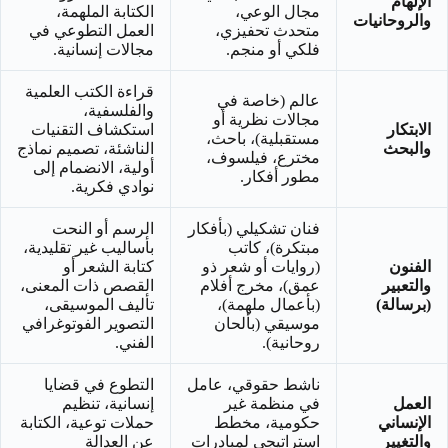
الإلهام
مجال الوعي،
الكتابة الملهمة،
والروحانيات
متحدث تحفيزي،
العمل التطوعي في
فلكي أو منجم.
مجالات إنسانية.
قراءة الكتب العلمية
عالم (خاصة في
والفلسفية،
مجالات نظرية أو
الابتكار
استكشاف التقنيات
مستقبلية)، باحث،
والبحث
الناشئة، تصميم نماذج
مخترع، فيلسوف،
أولية، الانضمام إلى
مطور أفكار.
نوادي فكرية.
فنان تشكيلي (بأفكار
الرسم أو النحت
مبتكرة)، كاتب
بأساليب غير تقليدية،
الفنون
(روايات أو شعر ذو
كتابة الشعر أو
والتعبير
عمق)، مخرج أفلام
القصص ذات المعنى،
(برسالة)
(بأعمال ملهمة)،
تأليف الموسيقى،
موسيقي (بألحان
التصوير الفوتوغرافي
روحانية).
الفني.
ناشط حقوقي، عامل
التطوع في قضايا
العمل
في منظمة غير
إنسانية، تنظيم
الإنساني
حكومية، مخطط
حملات توعية، الكتابة
والتغيير
استراتيجي لمبادرات
عن العدالة