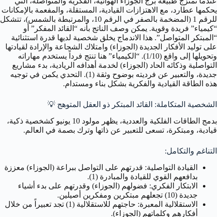
عندما تمتزج طبيعة برج الجوزاء الهوائية، الفكرية والمتواصلة، التي
يحكمها عطارد، مع الاهتزازات القيادية، المستقلة، والمفعمة بالإمكانات
للرقم 1 (المضخمة بالصفر في الرقم 10، والمرتبطة بالشمس)، تتشكل
“كيمياء” فريدة وقوية. يمكن وصف الناتج بأنه “القائد المفكر” أو
“المبتكر المتواصل”. هذا الاندماج يخلق شخصية لديها قدرة استثنائية
على توليد الأفكار الجديدة (الجوزاء) وامتلاك الشجاعة والإرادة لقيادتها
وتحويلها إلى واقع (1/10). “الكيمياء” هنا تنتج فرداً يستخدم مهاراته
التواصلية وذكائه الحاد (الجوزاء) لخدمة أهدافه الريادية، بدء مشاريع
جديدة، والتعبير عن فرديته بوضوح وثقة (1). التحدي يكمن في توجيه
هذه الطاقة القيادية والفكرية بشكل بناء ومستدام.
الشخصية المتكاملة: القائد المبتكر ذو العقل المتوهج
💡
بدمج الطاقات الفلكية والعددية، يظهر مولود 10 يونيو كشخصية ذكية،
قيادية، ومبتكرة، تسعى للتعبير عن ذاتها وترك بصمة في العالم.
التناغم والتكامل:
القيادة التواصلية: قدرتهم على التواصل ببراعة (الجوزاء) معززة
بدافعهم القوي للقيادة والمبادرة (1).
الابتكار الفكري: فضولهم (الجوزاء) وقدرتهم على بدء أشياء
جديدة (10) تجعلهم مبتكرين ومفكرين أصيلين.
الاستقلالية المعبرة: حاجتهم للاستقلالية (1) تجد تعبيراً من خلال
أفكارهم وكلماتهم (الجوزاء).