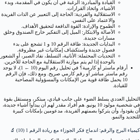
القيادة والمبادرة: الرغبة في أن يكون في المقدمة، وبدء
الأشياء، واتخاذ القرارات.
الاستقلالية والفردية: الحاجة إلى التعبير عن الذات الفريدة
والاعتماد على النفس.
الطموح والإرادة: القوة الدافعة لتحقيق الأهداف.
الأصالة والابتكار: الميل إلى التفكير خارج الصندوق وخلق
مسارات جديدة.
البدايات الجديدة: طاقة الرقم 10 و 1 تشجع على بدء
فصول جديدة واستكشاف إمكانيات غير مطروقة.
التحديات المحتملة: الأنانية، التسلط، نفاد الصبر، أو الشعور
بالوحدة إذا لم يتم موازنة الاستقلالية مع الحاجة للآخرين.
أرقام ماستر أو كارمية؟ في تحليل رقم اليوم (10 ← 1)، لا يوجد
رقم ماستر مباشر أو رقم كارمي صريح. ومع ذلك، فإن الرقم
10 يحمل طاقة قوية من الإمكانات والمسؤولية المصاحبة
للقيادة.
التحليل العددي يسلط الضوء على جانب قيادي، مبتكر، ومستقل بقوة
في شخصية مولود 10 يونيو. هم أفراد مقدر لهم أن يبدأوا أشياء جديدة،
أن يقودوا، وأن يتركوا بصمتهم الفريدة، مدعومين بإمكانات كبيرة
للتجديد والنمو.
كيمياء البرج والرقم: اندماج فكر الجوزاء مع ريادة الرقم 1 (10) 🔬