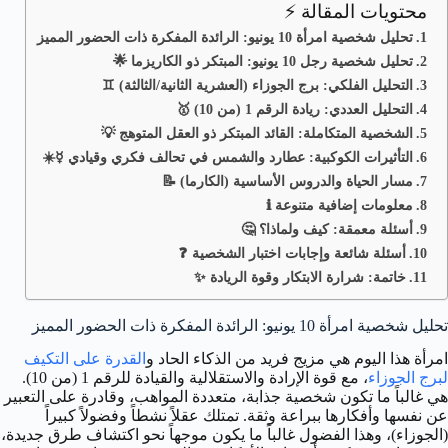
محتويات المقالة ⚡
تحليل شخصية امرأة 10 يونيو: الرائدة المفكرة ذات الحضور المميز
تحليل شخصية رجل 10 يونيو: المبتكر ذو الكاريزما 🌟
التحليل الفلكي: برج الجوزاء (العشرية الثانية/الثالثة) ♊
التحليل العددي: ريادة الرقم 1 (من 10) 🥇
الشخصية المتكاملة: القائد المبتكر ذو العقل المتوهج 💡
التأثيرات الكوكبية: عطارد والشمس في تحالف فكري وقيادي ☿️☀️
مسار الحياة والدروس الأساسية (الكارما) 📝
معلومات إضافية متنوعة ℹ️
أسئلة معمقة: كيف ولماذا؟ 🤔
أسئلة شائعة وإجابات اختبار الشخصية ❓
خاتمة: شرارة الابتكار وقوة الريادة ✨
تحليل شخصية امرأة 10 يونيو: الرائدة المفكرة ذات الحضور المميز
امرأة هذا اليوم هي مزيج فريد من الذكاء الحاد و
القدرة على التكيف
لبرج الجوزاء
، مع قوة الإرادة والاستقلالية والقيادة للرقم 1 (من 10).
هي غالباً ما تكون شخصية جذابة، متعددة المواهب، وقادرة على التعبير
عن نفسها وأفكارها ببراعة وثقة. تمتلك عقلاً نشطاً وفضولاً كبيراً
(الجوزاء)، وهذا الفضول غالباً ما يكون موجهاً نحو اكتشاف طرق جديدة،