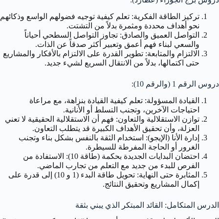
تركيز الطاقة الفكرية: تعلم كيفية توجيه فضولهم الواسع وذكائهم
نحو أهداف محددة ومثمرة بدلاً من التشتت.
التواصل العميق والصادق: تجاوز التواصل السطحي أحياناً
والسعي لبناء فهم أعمق وتعبير أكثر صدقاً عن الذات.
الالتزام والمتابعة: تطوير القدرة على الالتزام بالأفكار والمشاريع
حتى اكتمالها، بدلاً من الانتقال السريع لشيء جديد.
دروس الرقم 1 (والرقم 10):
القيادة المسؤولة: تعلم كيفية القيادة بنزاهة، مع مراعاة
احتياجات الآخرين، وتجنب التسلط أو الأنانية.
توازن الاستقلالية والتعاون: فهم أن الاستقلالية الحقيقية لا تعني
العزلة، وأن تحقيق الأهداف الكبيرة قد يتطلب التعاون.
إدارة الأنا (الإيجو): استخدام الثقة بالنفس بشكل بناء وتجنب
الغرور أو الحاجة المفرطة للسيطرة.
احتضان البدايات الجديدة بحكمة (طاقة 10): الاستفادة من
الفرص للبدء من جديد مع التعلم من تجارب الماضي.
المثابرة حتى النهاية: تحويل طاقة البدء (1 و 10) إلى قدرة على
إكمال المشاريع وتحقيق النتائج.
الدرس المتكامل: القائد المبتكر الذي يبني بثقة