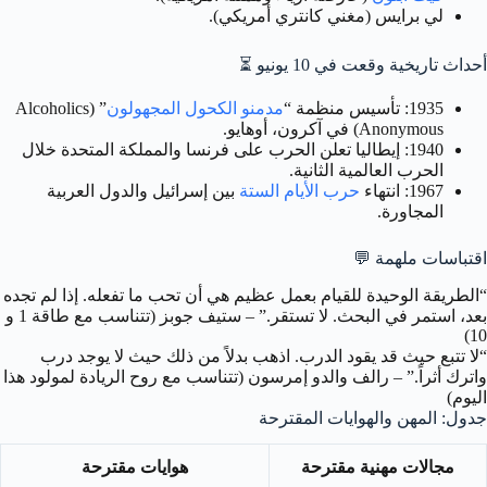
لي برايس (مغني كانتري أمريكي).
أحداث تاريخية وقعت في 10 يونيو ⏳
1935: تأسيس منظمة “
مدمنو الكحول المجهولون
” (Alcoholics
Anonymous) في آكرون، أوهايو.
1940: إيطاليا تعلن الحرب على فرنسا والمملكة المتحدة خلال
الحرب العالمية الثانية.
1967: انتهاء
حرب الأيام الستة
بين إسرائيل والدول العربية
المجاورة.
اقتباسات ملهمة 💬
“الطريقة الوحيدة للقيام بعمل عظيم هي أن تحب ما تفعله. إذا لم تجده
بعد، استمر في البحث. لا تستقر.” – ستيف جوبز (تتناسب مع طاقة 1 و
10)
“لا تتبع حيث قد يقود الدرب. اذهب بدلاً من ذلك حيث لا يوجد درب
واترك أثراً.” – رالف والدو إمرسون (تتناسب مع روح الريادة لمولود هذا
اليوم)
جدول: المهن والهوايات المقترحة
مجالات مهنية مقترحة
هوايات مقترحة