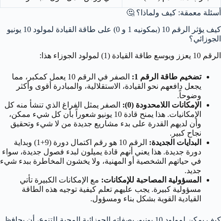
أسئلة معمقة: كيف ولماذا؟ 🤔
كيف يؤثر الرقم 10 (بمكونيه 1 و 0) على طاقة القيادة لمولود 10 يونيو
الجوزائي؟
الرقم 10 يعزز ويوسع طاقة القيادة (1) لمولود الجوزاء هذا:
تضخيم طاقة الرقم 1:
الصفر في الرقم 10 يعمل كمكبر، مما
يجعل دافعهم نحو القيادة، الاستقلالية، والمبادرة أقوى وأكثر
وضوحاً.
الإمكانات اللامحدودة (0):
الصفر يمثل الفراغ الذي تنشأ منه كل
الإمكانيات. هذا يمنح قادة 10 يونيو شعوراً بأن كل شيء ممكن،
وأن لديهم القدرة على بدء مشاريع جديدة من لا شيء وتحقيق
نجاح كبير.
البدايات الجديدة:
الرقم 10 هو رقم اكتمال دورة (9+1) وبداية
دورة جديدة. هذا يعني أنهم قادة يميلون لبدء فصول جديدة، سواء
في حياتهم الشخصية أو المهنية، ولا يخشون المخاطرة ببدء شيء
جديد.
المسؤولية المصاحبة للإمكانات:
مع الإمكانات الكبيرة تأتي
مسؤولية كبيرة. يجب عليهم تعلم كيفية توجيه هذه الطاقة
القيادية القوية بشكل بناء ومسؤول.
كيف يمكن لمولود 10 يونيو، بصفاته الجوزائية المحبة للتنوع، أن يحافظ