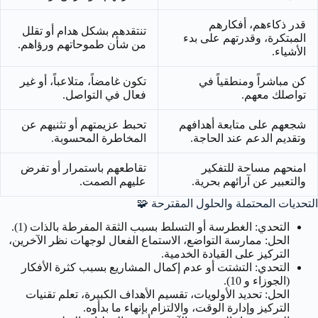
قدر ذكاءهم، أفكارهم
تنتقدهم بشكل هدام أو تقلل
المبتكرة، وقدرتهم على بدء
من شأن طموحاتهم ورؤاهم.
الأشياء.
كن مباشراً ومنطقياً في
تكون غامضاً، متلاعباً، أو غير
تواصلك معهم.
فعال في التواصل.
شجعهم على متابعة أهدافهم
تحبط عزيمتهم أو تثنيهم عن
وتقديم الدعم عند الحاجة.
المخاطرة المحسوبة.
امنحهم مساحة للتفكير
تقاطعهم باستمرار أو تفرض
والتعبير عن آرائهم بحرية.
عليهم الصمت.
التحديات المحتملة والحلول المقترحة 🧩
التحدي: الغطرسة أو التسلط بسبب الثقة المفرطة بالذات (1).
الحل: ممارسة التواضع، الاستماع الفعال لوجهات نظر الآخرين،
التركيز على القيادة الخدمية.
التحدي: التشتت أو عدم إكمال المشاريع بسبب كثرة الأفكار
(الجوزاء و 10).
الحل: تحديد الأولويات، تقسيم الأهداف الكبيرة، تعلم تقنيات
التركيز وإدارة الوقت، والالتزام بإنهاء ما بدأوه.