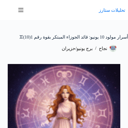
لتجاوز
لى
تحليلات ستارز
لمحتوى
أسرار مولود 10 يونيو: قائد الجوزاء المبتكر بقوة رقم 1(10)♊️
نجاح
برج يونيو/حزيران