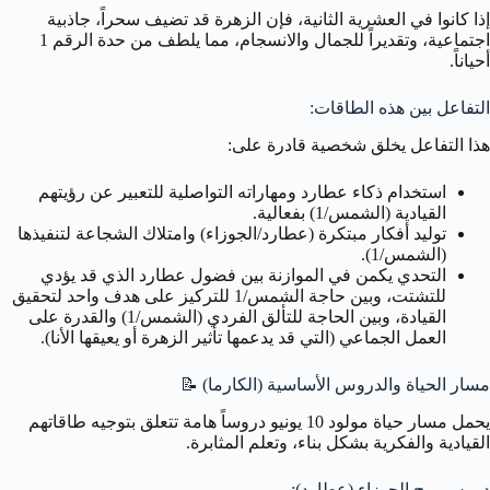
إذا كانوا في العشرية الثانية، فإن الزهرة قد تضيف سحراً، جاذبية
اجتماعية، وتقديراً للجمال والانسجام، مما يلطف من حدة الرقم 1
أحياناً.
التفاعل بين هذه الطاقات:
هذا التفاعل يخلق شخصية قادرة على:
استخدام ذكاء عطارد ومهاراته التواصلية للتعبير عن رؤيتهم
القيادية (الشمس/1) بفعالية.
توليد أفكار مبتكرة (عطارد/الجوزاء) وامتلاك الشجاعة لتنفيذها
(الشمس/1).
التحدي يكمن في الموازنة بين فضول عطارد الذي قد يؤدي
للتشتت، وبين حاجة الشمس/1 للتركيز على هدف واحد لتحقيق
القيادة، وبين الحاجة للتألق الفردي (الشمس/1) والقدرة على
العمل الجماعي (التي قد يدعمها تأثير الزهرة أو يعيقها الأنا).
مسار الحياة والدروس الأساسية (الكارما)
📝
يحمل مسار حياة مولود 10 يونيو دروساً هامة تتعلق بتوجيه طاقاتهم
القيادية والفكرية بشكل بناء، وتعلم المثابرة.
دروس برج الجوزاء (عطارد):