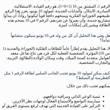
الرقم 1، المشتق من 10 (1+0=1)، هو رقم القيادة، الاستقلالية،
المبادرة، الابتكار، والبدايات الجديدة. لمولود 10 يونيو، يعزز هذا الرقم
طبيعتهم الجوزائية الفكرية ويمنحهم دافعاً قوياً ليكونوا رواداً، أن يبدأوا
مشاريع جديدة، وأن يعبروا عن تفردهم. الرقم 0 في 10 يضخم هذه
الطاقة ويشير إلى إمكانات كبيرة.
هل يعني هذا التحليل أن كل من ولد في 10 يونيو سيكون متشابهاً
تماماً؟
لا، هذا التحليل يقدم إطاراً عاماً للطاقات الفلكية (الجوزاء) والعددية (1
من 10) المؤثرة. الشخصية الفعلية لكل فرد هي نتاج تفاعل معقد
لعوامل متعددة كسنة الميلاد، وقت ومكان الولادة (الطالع)، التربية،
والتجارب الشخصية.
كيف يمكن لمولود 10 يونيو تجنب الجانب السلبي لطاقة الرقم 1 مثل
الغطرسة أو التسلط؟
يمكنهم تجنب ذلك من خلال:
تنمية الوعي الذاتي ومراقبة دوافعهم.
ممارسة التواضع والاستماع الفعال لوجهات نظر الآخرين.
التركيز على القيادة الخدمية التي تهدف لرفع مستوى الفريق أو