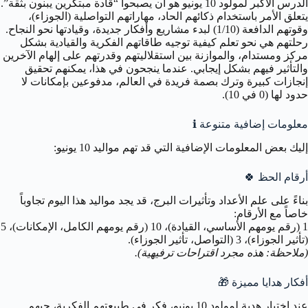
الدرس الأكبر لمولود 10 يونيو هو أن يصبحوا “قادة مبتكرين يبنون بثقة”.
يتعلق الأمر باستخدام ذكائهم الحاد، مهاراتهم التواصلية (الجوزاء)،
وقوتهم الدافعة (1/10) لبدء مشاريع وأفكار جديدة، وقيادتها نحو النجاح.
رحلتهم هي نحو تعلم كيفية توجيه طاقاتهم الفكرية والقيادية بشكل
مركز ومستدام، والموازنة بين استقلاليتهم وقدرتهم على إلهام الآخرين
والتأثير فيهم بشكل إيجابي. عندما ينجحون في هذا، يمكنهم تحقيق
إنجازات كبيرة وترك بصمة فريدة في العالم، مدفوعين بإمكانات لا
حدود لها (0 في 10).
معلومات إضافية متنوعة
ℹ️
إليك بعض المعلومات الإضافية التي قد تهم مواليد 10 يونيو:
أرقام الحظ 🍀
بناءً على علم الأعداد وتأثيرات البرج، قد يجد مواليد هذا اليوم تجاوباً
خاصاً مع الأرقام:
1 (رقم يومهم الأساسي، القيادة)، 10 (رقم يومهم الكامل، الإمكانات)، 5
(تأثير الجوزاء)، 3 (التواصل، تأثير الجوزاء).
(ملاحظة: هذه مجرد اقتراحات ترفيهية).
أفكار هدايا مميزة 🎁
عند اختيار هدية لمولود 10 يونيو، فكر في طبيعتهم الفكرية، حبهم