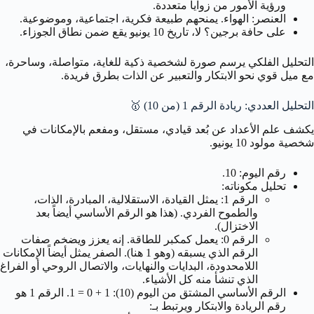
ورؤية الأمور من زوايا متعددة.
العنصر: الهواء. يمنحهم طبيعة فكرية، اجتماعية، وموضوعية.
على حافة برجين؟ لا، تاريخ 10 يونيو يقع ضمن نطاق الجوزاء.
التحليل الفلكي يرسم صورة لشخصية ذكية للغاية، متواصلة، وساحرة،
مع ميل قوي نحو الابتكار والتعبير عن الذات بطرق فريدة.
التحليل العددي: ريادة الرقم 1 (من 10)
🥇
يكشف علم الأعداد عن بُعد قيادي، مستقل، ومفعم بالإمكانات في
شخصية مولود 10 يونيو.
رقم اليوم: 10.
تحليل مكوناته:
الرقم 1: يمثل القيادة، الاستقلالية، المبادرة، الذات،
والطموح الفردي. (هذا هو الرقم الأساسي أيضاً بعد
الاختزال).
الرقم 0: يعمل كمكبر للطاقة. إنه يعزز ويضخم صفات
الرقم الذي يسبقه (وهو 1 هنا). الصفر يمثل أيضاً الإمكانات
اللامحدودة، البدايات والنهايات، والاتصال الروحي أو الفراغ
الذي تنشأ منه كل الأشياء.
الرقم الأساسي المشتق من اليوم (10): 1 + 0 = 1. الرقم 1 هو
رقم الريادة والابتكار ويرتبط بـ: