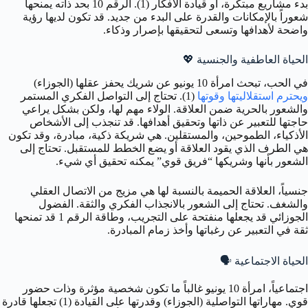
بدء مشاريع مبتكرة، أو قيادة الأفكار (1). الرقم 10 بحد ذاته يمنحها
شعوراً بالإمكانات والقدرة على البدء من جديد. قد تكون لديها رؤية
واضحة لأهدافها وتسعى لتحقيقها بإصرار وذكاء.
الحياة العاطفية والجنسية
💖
في الحب، تبحث امرأة 10 يونيو عن شريك يحفز عقلها (الجوزاء)
ويحترم استقلاليتها وقوتها
(1). تحتاج إلى التواصل الفكري المستمر
والشعور بالحرية ضمن العلاقة. الولاء مهم لها، ولكن بشكل يراعي
حاجتها للتعبير عن ذاتها وتحقيق أهدافها. قد تنجذب إلى الأشخاص
الأذكياء، الطموحين، والمستقلين. هي شريكة ذكية، مبادرة، وقد تكون
هي الطرف الذي يقود العلاقة أو يضع الخطط للمستقبل. تحتاج إلى
الشعور بأنها وشريكها “فريق قوي” يمكنه تحقيق أي شيء.
جنسياً، العلاقة الحميمة بالنسبة لها هي مزيج من الاتصال العقلي
والشغف. تحتاج إلى الشعور بالانجذاب الفكري والثقة. الفضول
الجوزائي قد يجعلها منفتحة على التجريب، وطاقة الرقم 1 قد تمنحها
ثقة في التعبير عن رغباتها وأخذ زمام المبادرة.
الحياة الاجتماعية
🗣️
اجتماعياً، امرأة 10 يونيو غالباً ما تكون شخصية مؤثرة وذات حضور
قوي. مهاراتها التواصلية (الجوزاء) وقدرتها على القيادة (1) تجعلها قادرة