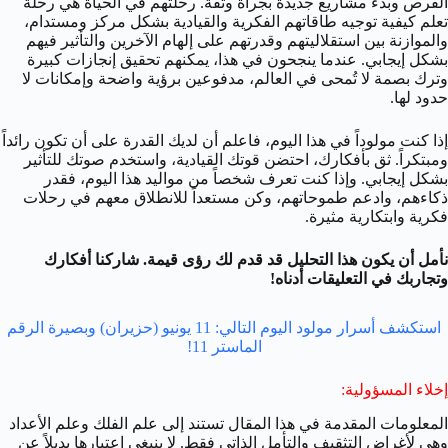
الفرص وبدء مشاريع جديدة بجرأة وثقة. رحلتهم في الحياة هي رحلة
تعلم كيفية توجيه طاقاتهم الفكرية والقيادية بشكل مركز ومستدام،
والموازنة بين استقلاليتهم وقدرتهم على إلهام الآخرين والتأثير فيهم
بشكل إيجابي. عندما ينجحون في هذا، يمكنهم تحقيق إنجازات كبيرة
وترك بصمة لا تُمحى في العالم، مدفوعين برؤية واضحة وإمكانات لا
حدود لها.
إذا كنت مولوداً في هذا اليوم، فاعلم أن لديك القدرة على أن تكون رائداً
ومبتكراً. ثق بأفكارك، احتضن قوتك القيادية، واستخدم صوتك للتأثير
بشكل إيجابي. وإذا كنت تعرف شخصاً من مواليد هذا اليوم، فقدر
ذكاءهم، وادعم طموحاتهم، وكن مستعداً للانطلاق معهم في رحلات
فكرية وابتكارية مثيرة.
نأمل أن يكون هذا التحليل قد قدم لك رؤى قيمة. شاركنا أفكارك
وتجاربك في التعليقات أدناه!
استكشف أسرار مولود اليوم التالي: 11 يونيو (حزيران) وبصيرة الرقم
الماستر 11!
إخلاء المسؤولية:
المعلومات المقدمة في هذا المقال تستند إلى علم الفلك وعلم الأعداد
وهي لأغراض التثقيف والتأمل الذاتي فقط. لا ينبغي اعتبارها بديلاً عن