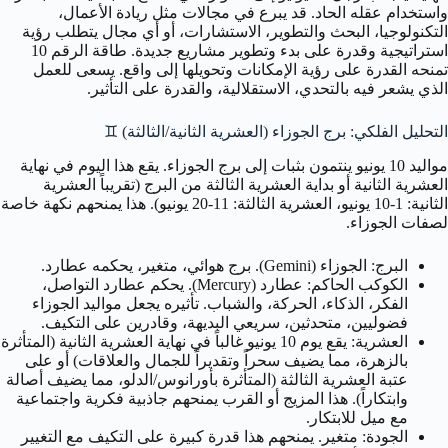
واستخدام عقله الحاد. قد يبرع في مجالات مثل ريادة الأعمال،
التكنولوجيا، البحث والتطوير، الاستشارات، أو أي مجال يتطلب رؤية
استراتيجية وقدرة على بدء وتطوير مشاريع جديدة. طاقة الرقم 10
تمنحه القدرة على رؤية الإمكانات وتحويلها إلى واقع. يسعى للعمل
الذي يشعر فيه بالتحدي، الاستقلالية، والقدرة على التأثير.
التحليل الفلكي: برج الجوزاء (العشرية الثانية/الثالثة)
♊
مواليد 10 يونيو ينتمون بثبات إلى برج الجوزاء. يقع هذا اليوم في نهاية
العشرية الثانية أو بداية العشرية الثالثة من البرج (تقريباً العشرية
الثانية: 1-10 يونيو، العشرية الثالثة: 11-20 يونيو). هذا يمنحهم نكهة خاصة
لصفات الجوزاء.
البرج: الجوزاء (Gemini). برج هوائي، متغير، يحكمه عطارد.
الكوكب الحاكم: عطارد (Mercury). يحكم عطارد التواصل،
الفكر، الذكاء، الحركة، والشباب. تأثيره يجعل مواليد الجوزاء
فضوليين، متحدثين، سريعي البديهة، وقادرين على التكيف.
العشرية: يقع يوم 10 يونيو غالباً في نهاية العشرية الثانية (المتأثرة
بالزهرة، مما يضيف سحراً وتقديراً للجمال والعلاقات) أو على
عتبة العشرية الثالثة (المتأثرة بأورانوس/الدلو، مما يضيف أصالة
وابتكاراً). هذا المزيج أو القرب يمنحهم جاذبية فكرية واجتماعية
مع ميل للابتكار.
الجودة: متغير. يمنحهم هذا قدرة كبيرة على التكيف مع التغيير