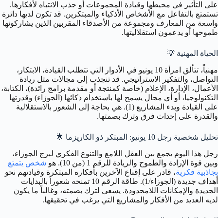
على التأثير في محيطها وقيادة المجموعات أو جذب الانتباه لأفكارها.
تستمتع بالتفاعل مع الأشخاص الأذكياء والمبتكرين. قد تكون لديها دائرة
واسعة من المعارف ومجموعة من الأصدقاء المقربين الذين يشاركونها
طموحها أو يدعمون استقلاليتها.
الحياة المهنية
💡
مهنياً، تتألق امرأة 10 يونيو في الأدوار التي تتطلب القيادة، الابتكار،
التواصل، والتفكير الاستراتيجي. قد تنجذب إلى مجالات مثل ريادة
الأعمال، الإدارة، الإعلام (خاصة كمنتجة أو مقدمة برامج رائدة)، الكتابة،
التكنولوجيا، أو أي مجال يسمح لها باستخدام ذكائها (الجوزاء) وقدرتها
على القيادة وبدء المشاريع (1). هي بحاجة إلى الشعور بالاستقلالية
والقدرة على إحداث فرق وترك بصمتها.
تحليل شخصية رجل 10 يونيو: المبتكر ذو الكاريزما
🌟
رجل هذا اليوم يجمع بين العقل اللامع والتنوع الفكري لبرج الجوزاء،
وبين قوة الإرادة والطموح والريادة للرقم 1 (من 10). هو
شخص يتمتع
بجاذبية فكرية
، قادر على إقناع الآخرين بأفكاره المبتكرة وقيادتهم نحو
أهداف جديدة (الجوزاء/1). طاقة الرقم 10 تمنحه شعوراً بالبدايات
الجديدة والإمكانات اللامحدودة. يسعى لترك بصمته، وغالباً ما يكون
لديه العديد من الأفكار والمشاريع التي يرغب في تحقيقها.