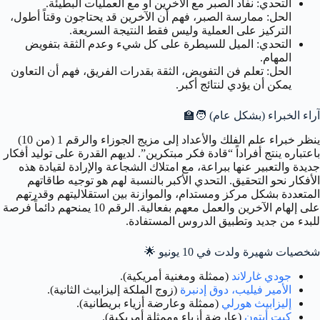
التحدي: نفاد الصبر مع الآخرين أو مع العمليات البطيئة.
الحل: ممارسة الصبر، فهم أن الآخرين قد يحتاجون وقتاً أطول،
التركيز على العملية وليس فقط النتيجة السريعة.
التحدي: الميل للسيطرة على كل شيء وعدم الثقة بتفويض
المهام.
الحل: تعلم فن التفويض، الثقة بقدرات الفريق، فهم أن التعاون
يمكن أن يؤدي لنتائج أكبر.
آراء الخبراء (بشكل عام) 🧑‍🏫
ينظر خبراء علم الفلك والأعداد إلى مزيج الجوزاء والرقم 1 (من 10)
باعتباره ينتج أفراداً “قادة فكر مبتكرين”. لديهم القدرة على توليد أفكار
جديدة والتعبير عنها ببراعة، مع امتلاك الشجاعة والإرادة لقيادة هذه
الأفكار نحو التحقيق. التحدي الأكبر بالنسبة لهم هو توجيه طاقاتهم
المتعددة بشكل مركز ومستدام، والموازنة بين استقلاليتهم وقدرتهم
على إلهام الآخرين والعمل معهم بفعالية. الرقم 10 يمنحهم دائماً فرصة
للبدء من جديد وتطبيق الدروس المستفادة.
شخصيات شهيرة ولدت في 10 يونيو 🌟
جودي غارلاند
(ممثلة ومغنية أمريكية).
الأمير فيليب، دوق إدنبرة
(زوج الملكة إليزابيث الثانية).
إليزابيث هورلي
(ممثلة وعارضة أزياء بريطانية).
كيت أبتون
(عارضة أزياء وممثلة أمريكية).