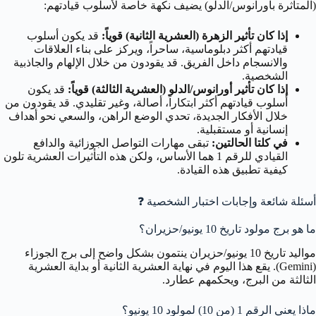
(المتأثرة بأورانوس/الدلو) يضيف نكهة خاصة لأسلوب قيادتهم:
إذا كان تأثير الزهرة (العشرية الثانية) قوياً:
قد يكون أسلوب
قيادتهم أكثر دبلوماسية، ساحراً، ويركز على بناء العلاقات
والانسجام داخل الفريق. قد يقودون من خلال الإلهام والجاذبية
الشخصية.
إذا كان تأثير أورانوس/الدلو (العشرية الثالثة) قوياً:
قد يكون
أسلوب قيادتهم أكثر ابتكاراً، أصالة، وغير تقليدي. قد يقودون من
خلال الأفكار الجديدة، تحدي الوضع الراهن، والسعي نحو أهداف
إنسانية أو مستقبلية.
في كلتا الحالتين:
تبقى مهارات التواصل الجوزائية والدافع
القيادي للرقم 1 هما الأساس، ولكن هذه التأثيرات العشرية تلون
كيفية تطبيق هذه القيادة.
أسئلة شائعة وإجابات اختبار الشخصية ❓
ما هو برج مولود تاريخ 10 يونيو/حزيران؟
مواليد تاريخ 10 يونيو/حزيران ينتمون بشكل واضح إلى برج الجوزاء
(Gemini). يقع هذا اليوم في نهاية العشرية الثانية أو بداية العشرية
الثالثة من البرج، ويحكمهم عطارد.
ماذا يعني الرقم 1 (من 10) لمولود 10 يونيو؟