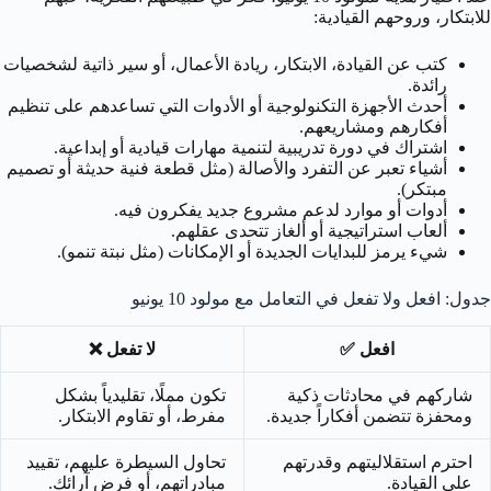
للابتكار، وروحهم القيادية:
كتب عن القيادة، الابتكار، ريادة الأعمال، أو سير ذاتية لشخصيات
رائدة.
أحدث الأجهزة التكنولوجية أو الأدوات التي تساعدهم على تنظيم
أفكارهم ومشاريعهم.
اشتراك في دورة تدريبية لتنمية مهارات قيادية أو إبداعية.
أشياء تعبر عن التفرد والأصالة (مثل قطعة فنية حديثة أو تصميم
مبتكر).
أدوات أو موارد لدعم مشروع جديد يفكرون فيه.
ألعاب استراتيجية أو ألغاز تتحدى عقلهم.
شيء يرمز للبدايات الجديدة أو الإمكانات (مثل نبتة تنمو).
جدول: افعل ولا تفعل في التعامل مع مولود 10 يونيو
افعل ✅
لا تفعل ❌
شاركهم في محادثات ذكية
تكون مملًا، تقليدياً بشكل
ومحفزة تتضمن أفكاراً جديدة.
مفرط، أو تقاوم الابتكار.
احترم استقلاليتهم وقدرتهم
تحاول السيطرة عليهم، تقييد
على القيادة.
مبادراتهم، أو فرض آرائك.