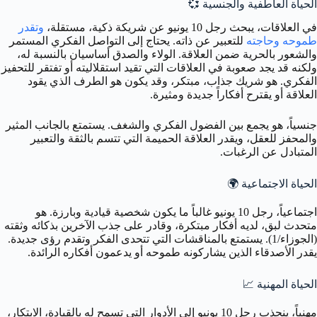
الحياة العاطفية والجنسية
💞
في العلاقات، يبحث رجل 10 يونيو عن شريكة ذكية، مستقلة،
وتقدر
طموحه وحاجته
للتعبير عن ذاته. يحتاج إلى التواصل الفكري المستمر
والشعور بالحرية ضمن العلاقة. الولاء والصدق أساسيان بالنسبة له،
ولكنه قد يجد صعوبة في العلاقات التي تقيد استقلاليته أو تفتقر للتحفيز
الفكري. هو شريك جذاب، مبتكر، وقد يكون هو الطرف الذي يقود
العلاقة أو يقترح أفكاراً جديدة ومثيرة.
جنسياً، هو يجمع بين الفضول الفكري والشغف. يستمتع بالجانب المثير
والمحفز للعقل، ويقدر العلاقة الحميمة التي تتسم بالثقة والتعبير
المتبادل عن الرغبات.
الحياة الاجتماعية
🌍
اجتماعياً، رجل 10 يونيو غالباً ما يكون شخصية قيادية وبارزة. هو
متحدث لبق، لديه أفكار مبتكرة، وقادر على جذب الآخرين بذكائه وثقته
(الجوزاء/1). يستمتع بالمناقشات التي تتحدى الفكر وتقدم رؤى جديدة.
يقدر الأصدقاء الذين يشاركونه طموحه أو يدعمون أفكاره الرائدة.
الحياة المهنية
📈
مهنياً، ينجذب رجل 10 يونيو إلى الأدوار التي تسمح له بالقيادة، الابتكار،