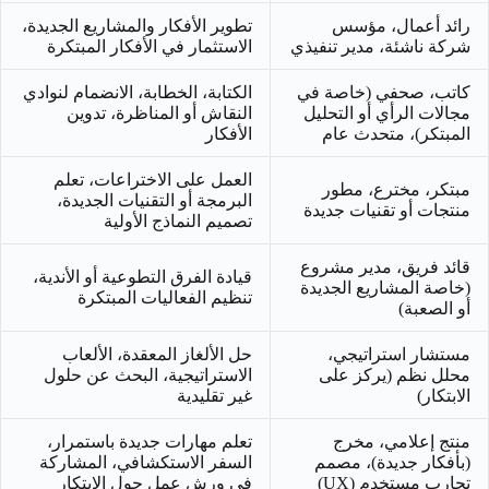
رائد أعمال، مؤسس
تطوير الأفكار والمشاريع الجديدة،
شركة ناشئة، مدير تنفيذي
الاستثمار في الأفكار المبتكرة
كاتب، صحفي (خاصة في
الكتابة، الخطابة، الانضمام لنوادي
مجالات الرأي أو التحليل
النقاش أو المناظرة، تدوين
المبتكر)، متحدث عام
الأفكار
العمل على الاختراعات، تعلم
مبتكر، مخترع، مطور
البرمجة أو التقنيات الجديدة،
منتجات أو تقنيات جديدة
تصميم النماذج الأولية
قائد فريق، مدير مشروع
قيادة الفرق التطوعية أو الأندية،
(خاصة المشاريع الجديدة
تنظيم الفعاليات المبتكرة
أو الصعبة)
مستشار استراتيجي،
حل الألغاز المعقدة، الألعاب
محلل نظم (يركز على
الاستراتيجية، البحث عن حلول
الابتكار)
غير تقليدية
منتج إعلامي، مخرج
تعلم مهارات جديدة باستمرار،
(بأفكار جديدة)، مصمم
السفر الاستكشافي، المشاركة
تجارب مستخدم (UX)
في ورش عمل حول الابتكار