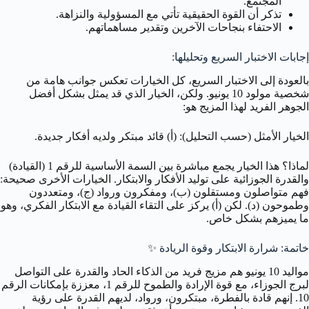
المجتمع.
تذكر أن القوة الحقيقية تأتي مع المسؤولية والنزاهة.
الاحتفاء بنجاحات الآخرين وتقدير مساهماتهم.
إجابات الاختبار السريع وتحليلها:
بالعودة إلى الاختبار السريع، كل الخيارات تعكس جوانب هامة من
شخصية مولود 10 يونيو. ولكن، الخيار الذي قد يمثل بشكل أفضل
الجوهر الفريد لهذا المزيج هو:
الخيار الأمثل (حسب التحليل): (أ) قائد مبتكر ولديه أفكار جديدة.
لماذا؟ هذا الخيار يجمع مباشرة بين السمة الأساسية للرقم 1 (القيادة)
والقدرة الجوزائية على توليد الأفكار والابتكار. الخيارات الأخرى صحيحة:
فهم متواصلون ومستقلون (ب)، ومفكرون ورواد (ج)، ومتعددون
وطموحون (د). لكن (أ) يركز على التقاء القيادة مع الابتكار الفكري، وهو
ما يميزهم بشكل خاص.
خاتمة: شرارة الابتكار وقوة الريادة
✨
مواليد 10 يونيو هم مزيج فريد من الذكاء الحاد والقدرة على التواصل
لبرج الجوزاء، مع قوة الإرادة والطموح للرقم 1، معززة بإمكانات الرقم
10. إنهم قادة بالفطرة، مبتكرون، ورواد، لديهم القدرة على رؤية