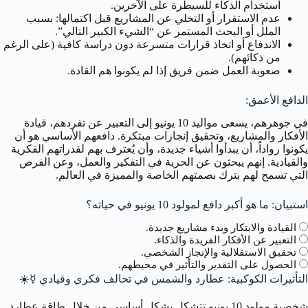
استخدام الذكاء للسيطرة على الآخرين.
عدم الاستقرار أو التخلي عن المشاريع قبل اكتمالها: بسبب
الملل أو البحث المستمر عن “الشيء الكبير التالي”.
الاندفاع أو اتخاذ قرارات متسرعة دون دراسة كافية (على الرغم
من ذكائهم).
صعوبة العمل ضمن فريق إذا لم يكونوا هم القادة.
الدافع الأعمق:
في جوهرهم، يسعى مواليد 10 يونيو إلى التعبير عن تفردهم، قيادة
الأفكار والمشاريع، وتحقيق إنجازات مبتكرة. دافعهم الأساسي هو أن
يكونوا رواداً، أن يبدأوا أشياء جديدة، وأن يُعترف بهم لقدراتهم الفكرية
والقيادية. إنهم يبحثون عن الحرية في التفكير والعمل، وعن الفرص
التي تسمح لهم بترك بصمتهم الخاصة والمميزة في العالم.
استبيان: ما هو أكبر دافع لمولود 10 يونيو في حياته؟
القيادة والابتكار وبدء مشاريع جديدة.
التعبير عن الأفكار الفريدة والذكاء.
تحقيق الاستقلالية والإنجاز الشخصي.
الحصول على التقدير والتأثير في محيطهم.
التأثيرات الكوكبية: عطارد والشمس في تحالف فكري وقيادي
☿️
☀️
شخصية مولود 10 يونيو تتشكل بشكل أساسي من خلال طاقة عطارد